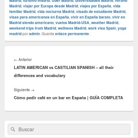
Madrid
,
turismo madrid
,
Uber Madrid
,
universidades Madrid
,
verano
Madrid
,
viajar por Europa desde Madrid
,
viajes por España
,
vida
familiar Madrid
,
vida nocturna Madrid
,
visado de estudiante Madrid
,
visas para americanos en España
,
vivir en España barato
,
vivir en
Madrid siendo americano
,
vuelos Madrid-USA
,
weather Madrid
,
weekend trips from Madrid
,
wellness Madrid
,
work visa Spain
,
yoga
madrid
por
admin
. Guarda
enlace permanente
.
Navegación
de
Entrada
←
Anterior
entradas
LATIN AMERICAN vs CASTILIAN SPANISH – all their
anterior:
differences and vocabulary
Entrada
Siguiente
→
Cómo pedir café en un bar en España | GUÍA COMPLETA
siguiente:
El
Buscar
Buscar
área
por:
de