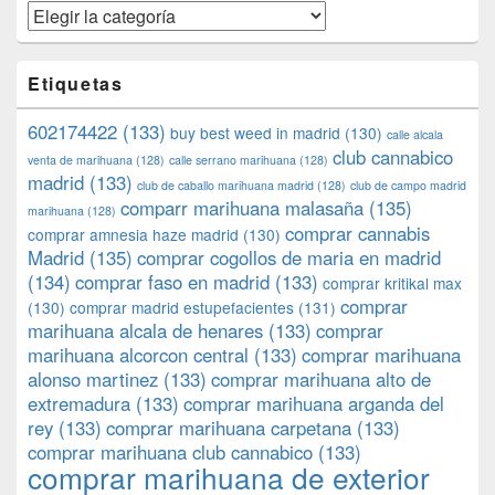
Categorías
Etiquetas
602174422
(133)
buy best weed in madrid
(130)
calle alcala
club cannabico
venta de marihuana
(128)
calle serrano marihuana
(128)
madrid
(133)
club de caballo marihuana madrid
(128)
club de campo madrid
comparr marihuana malasaña
(135)
marihuana
(128)
comprar cannabis
comprar amnesia haze madrid
(130)
Madrid
(135)
comprar cogollos de maria en madrid
(134)
comprar faso en madrid
(133)
comprar kritikal max
comprar
(130)
comprar madrid estupefacientes
(131)
marihuana alcala de henares
(133)
comprar
marihuana alcorcon central
(133)
comprar marihuana
alonso martinez
(133)
comprar marihuana alto de
extremadura
(133)
comprar marihuana arganda del
rey
(133)
comprar marihuana carpetana
(133)
comprar marihuana club cannabico
(133)
comprar marihuana de exterior