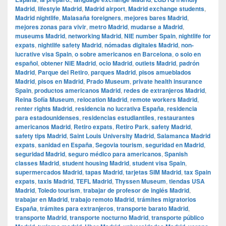
Madrid
,
lifestyle Madrid
,
Madrid airport
,
Madrid exchange students
,
Madrid nightlife
,
Malasaña foreigners
,
mejores bares Madrid
,
mejores zonas para vivir
,
metro Madrid
,
mudarse a Madrid
,
museums Madrid
,
networking Madrid
,
NIE number Spain
,
nightlife for
expats
,
nightlife safety Madrid
,
nómadas digitales Madrid
,
non-
lucrative visa Spain
,
o sobre americanos en Barcelona
,
o solo en
español
,
obtener NIE Madrid
,
ocio Madrid
,
outlets Madrid
,
padrón
Madrid
,
Parque del Retiro
,
parques Madrid
,
pisos amueblados
Madrid
,
pisos en Madrid
,
Prado Museum
,
private health insurance
Spain
,
productos americanos Madrid
,
redes de extranjeros Madrid
,
Reina Sofía Museum
,
relocation Madrid
,
remote workers Madrid
,
renter rights Madrid
,
residencia no lucrativa España
,
residencia
para estadounidenses
,
residencias estudiantiles
,
restaurantes
americanos Madrid
,
Retiro expats
,
Retiro Park
,
safety Madrid
,
safety tips Madrid
,
Saint Louis University Madrid
,
Salamanca Madrid
expats
,
sanidad en España
,
Segovia tourism
,
seguridad en Madrid
,
seguridad Madrid
,
seguro médico para americanos
,
Spanish
classes Madrid
,
student housing Madrid
,
student visa Spain
,
supermercados Madrid
,
tapas Madrid
,
tarjetas SIM Madrid
,
tax Spain
expats
,
taxis Madrid
,
TEFL Madrid
,
Thyssen Museum
,
tiendas USA
Madrid
,
Toledo tourism
,
trabajar de profesor de inglés Madrid
,
trabajar en Madrid
,
trabajo remoto Madrid
,
trámites migratorios
España
,
trámites para extranjeros
,
transporte barato Madrid
,
transporte Madrid
,
transporte nocturno Madrid
,
transporte público