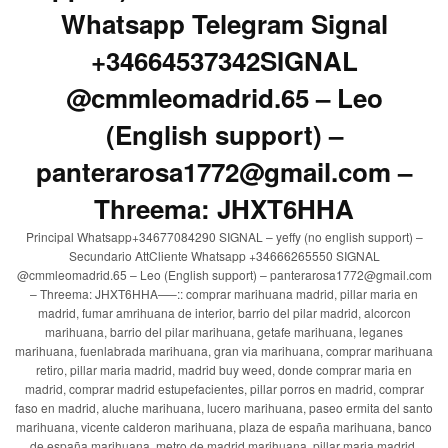
Whatsapp Telegram Signal
+34664537342SIGNAL
@cmmleomadrid.65 – Leo
(English support) –
panterarosa1772@gmail.com –
Threema: JHXT6HHA
Principal Whatsapp+34677084290 SIGNAL – yeffy (no english support) –
Secundario AttCliente Whatsapp +34666265550 SIGNAL
@cmmleomadrid.65 – Leo (English support) – panterarosa1772@gmail.com
– Threema: JHXT6HHA—–:: comprar marihuana madrid, pillar maria en
madrid, fumar amrihuana de interior, barrio del pilar madrid, alcorcon
marihuana, barrio del pilar marihuana, getafe marihuana, leganes
marihuana, fuenlabrada marihuana, gran via marihuana, comprar marihuana
retiro, pillar maria madrid, madrid buy weed, donde comprar maria en
madrid, comprar madrid estupefacientes, pillar porros en madrid, comprar
faso en madrid, aluche marihuana, lucero marihuana, paseo ermita del santo
marihuana, vicente calderon marihuana, plaza de españa marihuana, banco
de españa marihuana, metro de madrid marihuana, pillar maria madrid,