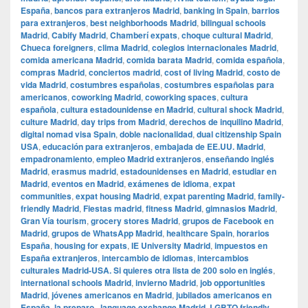
España
,
bancos para extranjeros Madrid
,
banking in Spain
,
barrios
para extranjeros
,
best neighborhoods Madrid
,
bilingual schools
Madrid
,
Cabify Madrid
,
Chamberí expats
,
choque cultural Madrid
,
Chueca foreigners
,
clima Madrid
,
colegios internacionales Madrid
,
comida americana Madrid
,
comida barata Madrid
,
comida española
,
compras Madrid
,
conciertos madrid
,
cost of living Madrid
,
costo de
vida Madrid
,
costumbres españolas
,
costumbres españolas para
americanos
,
coworking Madrid
,
coworking spaces
,
cultura
española
,
cultura estadounidense en Madrid
,
cultural shock Madrid
,
culture Madrid
,
day trips from Madrid
,
derechos de inquilino Madrid
,
digital nomad visa Spain
,
doble nacionalidad
,
dual citizenship Spain
USA
,
educación para extranjeros
,
embajada de EE.UU. Madrid
,
empadronamiento
,
empleo Madrid extranjeros
,
enseñando inglés
Madrid
,
erasmus madrid
,
estadounidenses en Madrid
,
estudiar en
Madrid
,
eventos en Madrid
,
exámenes de idioma
,
expat
communities
,
expat housing Madrid
,
expat parenting Madrid
,
family-
friendly Madrid
,
Fiestas madrid
,
fitness Madrid
,
gimnasios Madrid
,
Gran Vía tourism
,
grocery stores Madrid
,
grupos de Facebook en
Madrid
,
grupos de WhatsApp Madrid
,
healthcare Spain
,
horarios
España
,
housing for expats
,
IE University Madrid
,
impuestos en
España extranjeros
,
intercambio de idiomas
,
intercambios
culturales Madrid-USA. Si quieres otra lista de 200 solo en inglés
,
international schools Madrid
,
invierno Madrid
,
job opportunities
Madrid
,
jóvenes americanos en Madrid
,
jubilados americanos en
España
,
la preparo.
,
language exchange Madrid
,
LGBTQ friendly