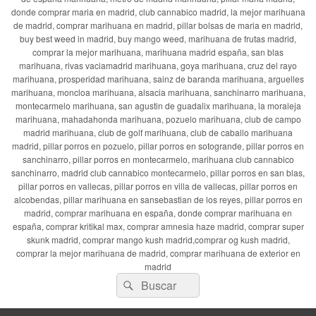
donde comprar maria en madrid, club cannabico madrid, la mejor marihuana
de madrid, comprar marihuana en madrid, pillar bolsas de maria en madrid,
buy best weed in madrid, buy mango weed, marihuana de frutas madrid,
comprar la mejor marihuana, marihuana madrid españa, san blas
marihuana, rivas vaciamadrid marihuana, goya marihuana, cruz del rayo
marihuana, prosperidad marihuana, sainz de baranda marihuana, arguelles
marihuana, moncloa marihuana, alsacia marihuana, sanchinarro marihuana,
montecarmelo marihuana, san agustin de guadalix marihuana, la moraleja
marihuana, mahadahonda marihuana, pozuelo marihuana, club de campo
madrid marihuana, club de golf marihuana, club de caballo marihuana
madrid, pillar porros en pozuelo, pillar porros en sotogrande, pillar porros en
sanchinarro, pillar porros en montecarmelo, marihuana club cannabico
sanchinarro, madrid club cannabico montecarmelo, pillar porros en san blas,
pillar porros en vallecas, pillar porros en villa de vallecas, pillar porros en
alcobendas, pillar marihuana en sansebastian de los reyes, pillar porros en
madrid, comprar marihuana en españa, donde comprar marihuana en
españa, comprar kritikal max, comprar amnesia haze madrid, comprar super
skunk madrid, comprar mango kush madrid,comprar og kush madrid,
comprar la mejor marihuana de madrid, comprar marihuana de exterior en
madrid
Buscar
Buscar
por: