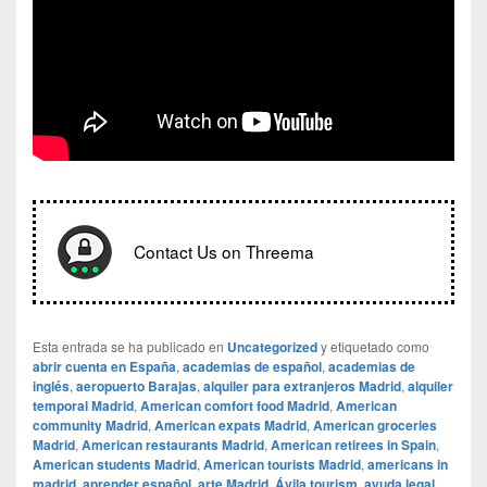
Contact Us on Threema
Esta entrada se ha publicado en
Uncategorized
y etiquetado como
abrir cuenta en España
,
academias de español
,
academias de
inglés
,
aeropuerto Barajas
,
alquiler para extranjeros Madrid
,
alquiler
temporal Madrid
,
American comfort food Madrid
,
American
community Madrid
,
American expats Madrid
,
American groceries
Madrid
,
American restaurants Madrid
,
American retirees in Spain
,
American students Madrid
,
American tourists Madrid
,
americans in
madrid
,
aprender español
,
arte Madrid
,
Ávila tourism
,
ayuda legal