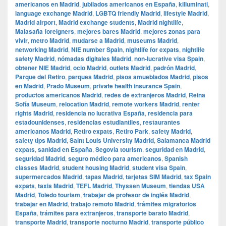
americanos en Madrid
,
jubilados americanos en España
,
killuminati
,
language exchange Madrid
,
LGBTQ friendly Madrid
,
lifestyle Madrid
,
Madrid airport
,
Madrid exchange students
,
Madrid nightlife
,
Malasaña foreigners
,
mejores bares Madrid
,
mejores zonas para
vivir
,
metro Madrid
,
mudarse a Madrid
,
museums Madrid
,
networking Madrid
,
NIE number Spain
,
nightlife for expats
,
nightlife
safety Madrid
,
nómadas digitales Madrid
,
non-lucrative visa Spain
,
obtener NIE Madrid
,
ocio Madrid
,
outlets Madrid
,
padrón Madrid
,
Parque del Retiro
,
parques Madrid
,
pisos amueblados Madrid
,
pisos
en Madrid
,
Prado Museum
,
private health insurance Spain
,
productos americanos Madrid
,
redes de extranjeros Madrid
,
Reina
Sofía Museum
,
relocation Madrid
,
remote workers Madrid
,
renter
rights Madrid
,
residencia no lucrativa España
,
residencia para
estadounidenses
,
residencias estudiantiles
,
restaurantes
americanos Madrid
,
Retiro expats
,
Retiro Park
,
safety Madrid
,
safety tips Madrid
,
Saint Louis University Madrid
,
Salamanca Madrid
expats
,
sanidad en España
,
Segovia tourism
,
seguridad en Madrid
,
seguridad Madrid
,
seguro médico para americanos
,
Spanish
classes Madrid
,
student housing Madrid
,
student visa Spain
,
supermercados Madrid
,
tapas Madrid
,
tarjetas SIM Madrid
,
tax Spain
expats
,
taxis Madrid
,
TEFL Madrid
,
Thyssen Museum
,
tiendas USA
Madrid
,
Toledo tourism
,
trabajar de profesor de inglés Madrid
,
trabajar en Madrid
,
trabajo remoto Madrid
,
trámites migratorios
España
,
trámites para extranjeros
,
transporte barato Madrid
,
transporte Madrid
,
transporte nocturno Madrid
,
transporte público