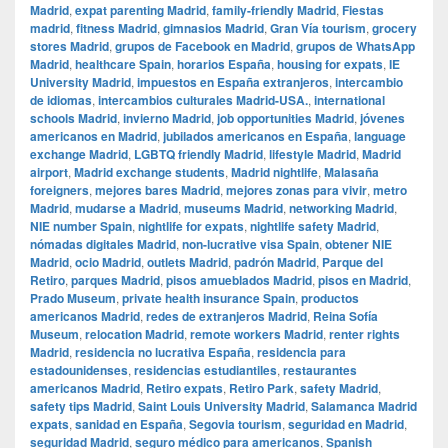
Madrid
,
expat parenting Madrid
,
family-friendly Madrid
,
Fiestas
madrid
,
fitness Madrid
,
gimnasios Madrid
,
Gran Vía tourism
,
grocery
stores Madrid
,
grupos de Facebook en Madrid
,
grupos de WhatsApp
Madrid
,
healthcare Spain
,
horarios España
,
housing for expats
,
IE
University Madrid
,
impuestos en España extranjeros
,
intercambio
de idiomas
,
intercambios culturales Madrid-USA.
,
international
schools Madrid
,
invierno Madrid
,
job opportunities Madrid
,
jóvenes
americanos en Madrid
,
jubilados americanos en España
,
language
exchange Madrid
,
LGBTQ friendly Madrid
,
lifestyle Madrid
,
Madrid
airport
,
Madrid exchange students
,
Madrid nightlife
,
Malasaña
foreigners
,
mejores bares Madrid
,
mejores zonas para vivir
,
metro
Madrid
,
mudarse a Madrid
,
museums Madrid
,
networking Madrid
,
NIE number Spain
,
nightlife for expats
,
nightlife safety Madrid
,
nómadas digitales Madrid
,
non-lucrative visa Spain
,
obtener NIE
Madrid
,
ocio Madrid
,
outlets Madrid
,
padrón Madrid
,
Parque del
Retiro
,
parques Madrid
,
pisos amueblados Madrid
,
pisos en Madrid
,
Prado Museum
,
private health insurance Spain
,
productos
americanos Madrid
,
redes de extranjeros Madrid
,
Reina Sofía
Museum
,
relocation Madrid
,
remote workers Madrid
,
renter rights
Madrid
,
residencia no lucrativa España
,
residencia para
estadounidenses
,
residencias estudiantiles
,
restaurantes
americanos Madrid
,
Retiro expats
,
Retiro Park
,
safety Madrid
,
safety tips Madrid
,
Saint Louis University Madrid
,
Salamanca Madrid
expats
,
sanidad en España
,
Segovia tourism
,
seguridad en Madrid
,
seguridad Madrid
,
seguro médico para americanos
,
Spanish