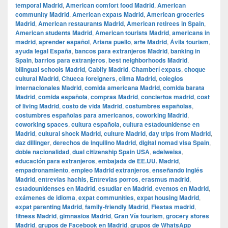
temporal Madrid
,
American comfort food Madrid
,
American
community Madrid
,
American expats Madrid
,
American groceries
Madrid
,
American restaurants Madrid
,
American retirees in Spain
,
American students Madrid
,
American tourists Madrid
,
americans in
madrid
,
aprender español
,
Ariana puello
,
arte Madrid
,
Ávila tourism
,
ayuda legal España
,
bancos para extranjeros Madrid
,
banking in
Spain
,
barrios para extranjeros
,
best neighborhoods Madrid
,
bilingual schools Madrid
,
Cabify Madrid
,
Chamberí expats
,
choque
cultural Madrid
,
Chueca foreigners
,
clima Madrid
,
colegios
internacionales Madrid
,
comida americana Madrid
,
comida barata
Madrid
,
comida española
,
compras Madrid
,
conciertos madrid
,
cost
of living Madrid
,
costo de vida Madrid
,
costumbres españolas
,
costumbres españolas para americanos
,
coworking Madrid
,
coworking spaces
,
cultura española
,
cultura estadounidense en
Madrid
,
cultural shock Madrid
,
culture Madrid
,
day trips from Madrid
,
daz dillinger
,
derechos de inquilino Madrid
,
digital nomad visa Spain
,
doble nacionalidad
,
dual citizenship Spain USA
,
edelweiss
,
educación para extranjeros
,
embajada de EE.UU. Madrid
,
empadronamiento
,
empleo Madrid extranjeros
,
enseñando inglés
Madrid
,
entrevias hachis
,
Entrevias porros
,
erasmus madrid
,
estadounidenses en Madrid
,
estudiar en Madrid
,
eventos en Madrid
,
exámenes de idioma
,
expat communities
,
expat housing Madrid
,
expat parenting Madrid
,
family-friendly Madrid
,
Fiestas madrid
,
fitness Madrid
,
gimnasios Madrid
,
Gran Vía tourism
,
grocery stores
Madrid
,
grupos de Facebook en Madrid
,
grupos de WhatsApp