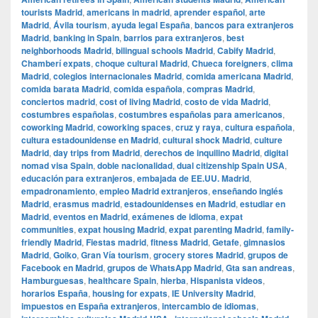
tourists Madrid
,
americans in madrid
,
aprender español
,
arte
Madrid
,
Ávila tourism
,
ayuda legal España
,
bancos para extranjeros
Madrid
,
banking in Spain
,
barrios para extranjeros
,
best
neighborhoods Madrid
,
bilingual schools Madrid
,
Cabify Madrid
,
Chamberí expats
,
choque cultural Madrid
,
Chueca foreigners
,
clima
Madrid
,
colegios internacionales Madrid
,
comida americana Madrid
,
comida barata Madrid
,
comida española
,
compras Madrid
,
conciertos madrid
,
cost of living Madrid
,
costo de vida Madrid
,
costumbres españolas
,
costumbres españolas para americanos
,
coworking Madrid
,
coworking spaces
,
cruz y raya
,
cultura española
,
cultura estadounidense en Madrid
,
cultural shock Madrid
,
culture
Madrid
,
day trips from Madrid
,
derechos de inquilino Madrid
,
digital
nomad visa Spain
,
doble nacionalidad
,
dual citizenship Spain USA
,
educación para extranjeros
,
embajada de EE.UU. Madrid
,
empadronamiento
,
empleo Madrid extranjeros
,
enseñando inglés
Madrid
,
erasmus madrid
,
estadounidenses en Madrid
,
estudiar en
Madrid
,
eventos en Madrid
,
exámenes de idioma
,
expat
communities
,
expat housing Madrid
,
expat parenting Madrid
,
family-
friendly Madrid
,
Fiestas madrid
,
fitness Madrid
,
Getafe
,
gimnasios
Madrid
,
Goiko
,
Gran Vía tourism
,
grocery stores Madrid
,
grupos de
Facebook en Madrid
,
grupos de WhatsApp Madrid
,
Gta san andreas
,
Hamburguesas
,
healthcare Spain
,
hierba
,
Hispanista videos
,
horarios España
,
housing for expats
,
IE University Madrid
,
impuestos en España extranjeros
,
intercambio de idiomas
,