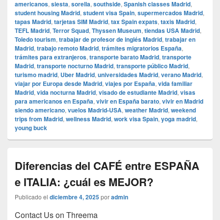
americanos
,
siesta
,
sorella
,
southside
,
Spanish classes Madrid
,
student housing Madrid
,
student visa Spain
,
supermercados Madrid
,
tapas Madrid
,
tarjetas SIM Madrid
,
tax Spain expats
,
taxis Madrid
,
TEFL Madrid
,
Terror Squad
,
Thyssen Museum
,
tiendas USA Madrid
,
Toledo tourism
,
trabajar de profesor de inglés Madrid
,
trabajar en
Madrid
,
trabajo remoto Madrid
,
trámites migratorios España
,
trámites para extranjeros
,
transporte barato Madrid
,
transporte
Madrid
,
transporte nocturno Madrid
,
transporte público Madrid
,
turismo madrid
,
Uber Madrid
,
universidades Madrid
,
verano Madrid
,
viajar por Europa desde Madrid
,
viajes por España
,
vida familiar
Madrid
,
vida nocturna Madrid
,
visado de estudiante Madrid
,
visas
para americanos en España
,
vivir en España barato
,
vivir en Madrid
siendo americano
,
vuelos Madrid-USA
,
weather Madrid
,
weekend
trips from Madrid
,
wellness Madrid
,
work visa Spain
,
yoga madrid
,
young buck
Diferencias del CAFÉ entre ESPAÑA
e ITALIA: ¿cuál es MEJOR?
Publicado el
diciembre 4, 2025
por
admin
Contact Us on Threema