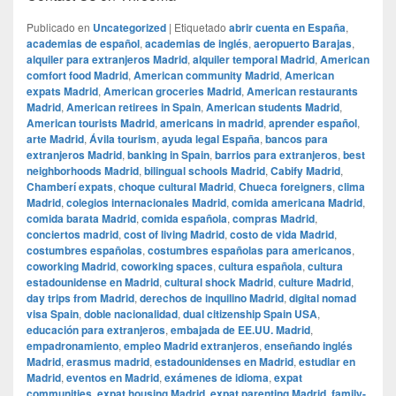
Publicado en
Uncategorized
|
Etiquetado
abrir cuenta en España
,
academias de español
,
academias de inglés
,
aeropuerto Barajas
,
alquiler para extranjeros Madrid
,
alquiler temporal Madrid
,
American
comfort food Madrid
,
American community Madrid
,
American
expats Madrid
,
American groceries Madrid
,
American restaurants
Madrid
,
American retirees in Spain
,
American students Madrid
,
American tourists Madrid
,
americans in madrid
,
aprender español
,
arte Madrid
,
Ávila tourism
,
ayuda legal España
,
bancos para
extranjeros Madrid
,
banking in Spain
,
barrios para extranjeros
,
best
neighborhoods Madrid
,
bilingual schools Madrid
,
Cabify Madrid
,
Chamberí expats
,
choque cultural Madrid
,
Chueca foreigners
,
clima
Madrid
,
colegios internacionales Madrid
,
comida americana Madrid
,
comida barata Madrid
,
comida española
,
compras Madrid
,
conciertos madrid
,
cost of living Madrid
,
costo de vida Madrid
,
costumbres españolas
,
costumbres españolas para americanos
,
coworking Madrid
,
coworking spaces
,
cultura española
,
cultura
estadounidense en Madrid
,
cultural shock Madrid
,
culture Madrid
,
day trips from Madrid
,
derechos de inquilino Madrid
,
digital nomad
visa Spain
,
doble nacionalidad
,
dual citizenship Spain USA
,
educación para extranjeros
,
embajada de EE.UU. Madrid
,
empadronamiento
,
empleo Madrid extranjeros
,
enseñando inglés
Madrid
,
erasmus madrid
,
estadounidenses en Madrid
,
estudiar en
Madrid
,
eventos en Madrid
,
exámenes de idioma
,
expat
communities
,
expat housing Madrid
,
expat parenting Madrid
,
family-