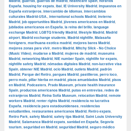
Madrid
,
guarras
,
guarras de madrid
,
healthcare Spain
,
horarios
España
,
housing for expats
,
ibai
,
IE University Madrid
,
impuestos en
España extranjeros
,
intercambio de idiomas
,
intercambios
culturales Madrid-USA.
,
international schools Madrid
,
invierno
Madrid
,
job opportunities Madrid
,
jóvenes americanos en Madrid
,
jubilados americanos en España
,
la reina del brillo
,
language
exchange Madrid
,
LGBTQ friendly Madrid
,
lifestyle Madrid
,
Madrid
airport
,
Madrid exchange students
,
Madrid nightlife
,
Malasaña
foreigners
,
marihuana exotica madrid
,
mejores bares Madrid
,
mejores zonas para vivir
,
metro Madrid
,
Mitchy Slick - No Choice
(Music Video)
,
mudarse a Madrid
,
mujeres de madrid
,
museums
Madrid
,
networking Madrid
,
NIE number Spain
,
nightlife for expats
,
nightlife safety Madrid
,
nómadas digitales Madrid
,
non-lucrative visa
Spain
,
obtener NIE Madrid
,
ocio Madrid
,
outlets Madrid
,
padrón
Madrid
,
Parque del Retiro
,
parques Madrid
,
pastilleros
,
perro loco
,
perro malo
,
pillar hierba en madrid
,
pisos amueblados Madrid
,
pisos
en Madrid
,
Podcasters
,
Prado Museum
,
private health insurance
Spain
,
productos americanos Madrid
,
putas en entrevias
,
redes de
extranjeros Madrid
,
Reina Sofía Museum
,
relocation Madrid
,
remote
workers Madrid
,
renter rights Madrid
,
residencia no lucrativa
España
,
residencia para estadounidenses
,
residencias
estudiantiles
,
restaurantes americanos Madrid
,
Retiro expats
,
Retiro Park
,
safety Madrid
,
safety tips Madrid
,
Saint Louis University
Madrid
,
Salamanca Madrid expats
,
sanidad en España
,
Segovia
tourism
,
seguridad en Madrid
,
seguridad Madrid
,
seguro médico