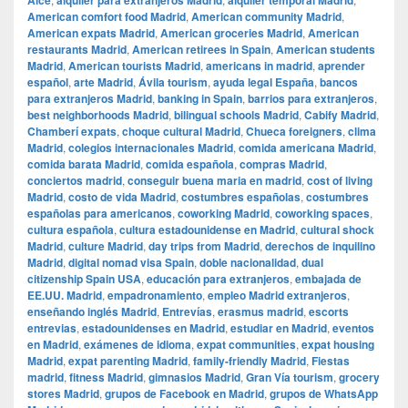
Alce
alquiler para extranjeros Madrid
alquiler temporal Madrid
American comfort food Madrid
,
American community Madrid
,
American expats Madrid
,
American groceries Madrid
,
American
restaurants Madrid
,
American retirees in Spain
,
American students
Madrid
,
American tourists Madrid
,
americans in madrid
,
aprender
español
,
arte Madrid
,
Ávila tourism
,
ayuda legal España
,
bancos
para extranjeros Madrid
,
banking in Spain
,
barrios para extranjeros
,
best neighborhoods Madrid
,
bilingual schools Madrid
,
Cabify Madrid
,
Chamberí expats
,
choque cultural Madrid
,
Chueca foreigners
,
clima
Madrid
,
colegios internacionales Madrid
,
comida americana Madrid
,
comida barata Madrid
,
comida española
,
compras Madrid
,
conciertos madrid
,
conseguir buena maria en madrid
,
cost of living
Madrid
,
costo de vida Madrid
,
costumbres españolas
,
costumbres
españolas para americanos
,
coworking Madrid
,
coworking spaces
,
cultura española
,
cultura estadounidense en Madrid
,
cultural shock
Madrid
,
culture Madrid
,
day trips from Madrid
,
derechos de inquilino
Madrid
,
digital nomad visa Spain
,
doble nacionalidad
,
dual
citizenship Spain USA
,
educación para extranjeros
,
embajada de
EE.UU. Madrid
,
empadronamiento
,
empleo Madrid extranjeros
,
enseñando inglés Madrid
,
Entrevías
,
erasmus madrid
,
escorts
entrevias
,
estadounidenses en Madrid
,
estudiar en Madrid
,
eventos
en Madrid
,
exámenes de idioma
,
expat communities
,
expat housing
Madrid
,
expat parenting Madrid
,
family-friendly Madrid
,
Fiestas
madrid
,
fitness Madrid
,
gimnasios Madrid
,
Gran Vía tourism
,
grocery
stores Madrid
,
grupos de Facebook en Madrid
,
grupos de WhatsApp