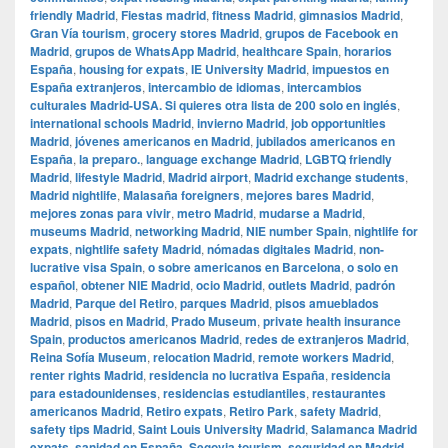
friendly Madrid
,
Fiestas madrid
,
fitness Madrid
,
gimnasios Madrid
,
Gran Vía tourism
,
grocery stores Madrid
,
grupos de Facebook en
Madrid
,
grupos de WhatsApp Madrid
,
healthcare Spain
,
horarios
España
,
housing for expats
,
IE University Madrid
,
impuestos en
España extranjeros
,
intercambio de idiomas
,
intercambios
culturales Madrid-USA. Si quieres otra lista de 200 solo en inglés
,
international schools Madrid
,
invierno Madrid
,
job opportunities
Madrid
,
jóvenes americanos en Madrid
,
jubilados americanos en
España
,
la preparo.
,
language exchange Madrid
,
LGBTQ friendly
Madrid
,
lifestyle Madrid
,
Madrid airport
,
Madrid exchange students
,
Madrid nightlife
,
Malasaña foreigners
,
mejores bares Madrid
,
mejores zonas para vivir
,
metro Madrid
,
mudarse a Madrid
,
museums Madrid
,
networking Madrid
,
NIE number Spain
,
nightlife for
expats
,
nightlife safety Madrid
,
nómadas digitales Madrid
,
non-
lucrative visa Spain
,
o sobre americanos en Barcelona
,
o solo en
español
,
obtener NIE Madrid
,
ocio Madrid
,
outlets Madrid
,
padrón
Madrid
,
Parque del Retiro
,
parques Madrid
,
pisos amueblados
Madrid
,
pisos en Madrid
,
Prado Museum
,
private health insurance
Spain
,
productos americanos Madrid
,
redes de extranjeros Madrid
,
Reina Sofía Museum
,
relocation Madrid
,
remote workers Madrid
,
renter rights Madrid
,
residencia no lucrativa España
,
residencia
para estadounidenses
,
residencias estudiantiles
,
restaurantes
americanos Madrid
,
Retiro expats
,
Retiro Park
,
safety Madrid
,
safety tips Madrid
,
Saint Louis University Madrid
,
Salamanca Madrid
expats
,
sanidad en España
,
Segovia tourism
,
seguridad en Madrid
,