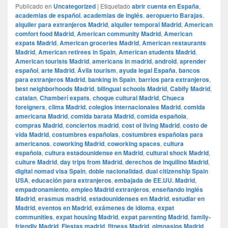
Publicado en
Uncategorized
|
Etiquetado
abrir cuenta en España
,
academias de español
,
academias de inglés
,
aeropuerto Barajas
,
alquiler para extranjeros Madrid
,
alquiler temporal Madrid
,
American
comfort food Madrid
,
American community Madrid
,
American
expats Madrid
,
American groceries Madrid
,
American restaurants
Madrid
,
American retirees in Spain
,
American students Madrid
,
American tourists Madrid
,
americans in madrid
,
android
,
aprender
español
,
arte Madrid
,
Ávila tourism
,
ayuda legal España
,
bancos
para extranjeros Madrid
,
banking in Spain
,
barrios para extranjeros
,
best neighborhoods Madrid
,
bilingual schools Madrid
,
Cabify Madrid
,
catalan
,
Chamberí expats
,
choque cultural Madrid
,
Chueca
foreigners
,
clima Madrid
,
colegios internacionales Madrid
,
comida
americana Madrid
,
comida barata Madrid
,
comida española
,
compras Madrid
,
conciertos madrid
,
cost of living Madrid
,
costo de
vida Madrid
,
costumbres españolas
,
costumbres españolas para
americanos
,
coworking Madrid
,
coworking spaces
,
cultura
española
,
cultura estadounidense en Madrid
,
cultural shock Madrid
,
culture Madrid
,
day trips from Madrid
,
derechos de inquilino Madrid
,
digital nomad visa Spain
,
doble nacionalidad
,
dual citizenship Spain
USA
,
educación para extranjeros
,
embajada de EE.UU. Madrid
,
empadronamiento
,
empleo Madrid extranjeros
,
enseñando inglés
Madrid
,
erasmus madrid
,
estadounidenses en Madrid
,
estudiar en
Madrid
,
eventos en Madrid
,
exámenes de idioma
,
expat
communities
,
expat housing Madrid
,
expat parenting Madrid
,
family-
friendly Madrid
,
Fiestas madrid
,
fitness Madrid
,
gimnasios Madrid
,