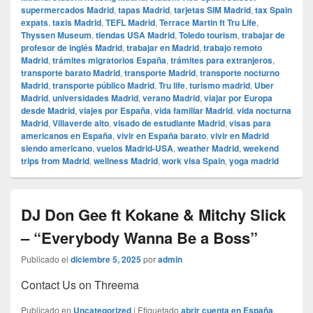
supermercados Madrid
,
tapas Madrid
,
tarjetas SIM Madrid
,
tax Spain
expats
,
taxis Madrid
,
TEFL Madrid
,
Terrace Martin ft Tru Life
,
Thyssen Museum
,
tiendas USA Madrid
,
Toledo tourism
,
trabajar de
profesor de inglés Madrid
,
trabajar en Madrid
,
trabajo remoto
Madrid
,
trámites migratorios España
,
trámites para extranjeros
,
transporte barato Madrid
,
transporte Madrid
,
transporte nocturno
Madrid
,
transporte público Madrid
,
Tru life
,
turismo madrid
,
Uber
Madrid
,
universidades Madrid
,
verano Madrid
,
viajar por Europa
desde Madrid
,
viajes por España
,
vida familiar Madrid
,
vida nocturna
Madrid
,
Villaverde alto
,
visado de estudiante Madrid
,
visas para
americanos en España
,
vivir en España barato
,
vivir en Madrid
siendo americano
,
vuelos Madrid-USA
,
weather Madrid
,
weekend
trips from Madrid
,
wellness Madrid
,
work visa Spain
,
yoga madrid
DJ Don Gee ft Kokane & Mitchy Slick
– “Everybody Wanna Be a Boss”
Publicado el
diciembre 5, 2025
por
admin
Contact Us on Threema
Publicado en
Uncategorized
|
Etiquetado
abrir cuenta en España
,