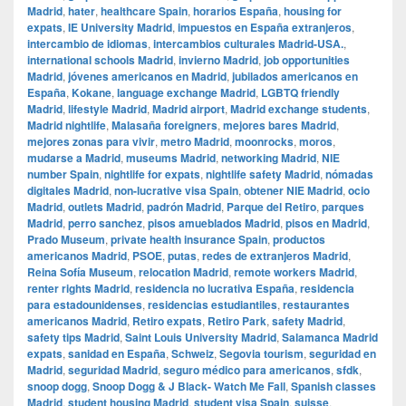
Madrid
,
hater
,
healthcare Spain
,
horarios España
,
housing for
expats
,
IE University Madrid
,
impuestos en España extranjeros
,
intercambio de idiomas
,
intercambios culturales Madrid-USA.
,
international schools Madrid
,
invierno Madrid
,
job opportunities
Madrid
,
jóvenes americanos en Madrid
,
jubilados americanos en
España
,
Kokane
,
language exchange Madrid
,
LGBTQ friendly
Madrid
,
lifestyle Madrid
,
Madrid airport
,
Madrid exchange students
,
Madrid nightlife
,
Malasaña foreigners
,
mejores bares Madrid
,
mejores zonas para vivir
,
metro Madrid
,
moonrocks
,
moros
,
mudarse a Madrid
,
museums Madrid
,
networking Madrid
,
NIE
number Spain
,
nightlife for expats
,
nightlife safety Madrid
,
nómadas
digitales Madrid
,
non-lucrative visa Spain
,
obtener NIE Madrid
,
ocio
Madrid
,
outlets Madrid
,
padrón Madrid
,
Parque del Retiro
,
parques
Madrid
,
perro sanchez
,
pisos amueblados Madrid
,
pisos en Madrid
,
Prado Museum
,
private health insurance Spain
,
productos
americanos Madrid
,
PSOE
,
putas
,
redes de extranjeros Madrid
,
Reina Sofía Museum
,
relocation Madrid
,
remote workers Madrid
,
renter rights Madrid
,
residencia no lucrativa España
,
residencia
para estadounidenses
,
residencias estudiantiles
,
restaurantes
americanos Madrid
,
Retiro expats
,
Retiro Park
,
safety Madrid
,
safety tips Madrid
,
Saint Louis University Madrid
,
Salamanca Madrid
expats
,
sanidad en España
,
Schweiz
,
Segovia tourism
,
seguridad en
Madrid
,
seguridad Madrid
,
seguro médico para americanos
,
sfdk
,
snoop dogg
,
Snoop Dogg & J Black- Watch Me Fall
,
Spanish classes
Madrid
,
student housing Madrid
,
student visa Spain
,
suisse
,