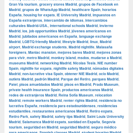
Gran Vía tourism
,
grocery stores Madrid
,
grupos de Facebook en
Madrid
,
grupos de WhatsApp Madrid
,
healthcare Spain
,
horarios
España
,
housing for expats
,
IE University Madrid
,
impuestos en
España extranjeros
,
intercambio de idiomas
,
intercambios
culturales Madrid-USA.
,
international schools Madrid
,
invierno
Madrid
,
ios
,
job opportunities Madrid
,
jóvenes americanos en
Madrid
,
jubilados americanos en España
,
language exchange
Madrid
,
LGBTQ friendly Madrid
,
lifestyle Madrid
,
linux
,
Madrid
airport
,
Madrid exchange students
,
Madrid nightlife
,
Malasaña
foreigners
,
Maniac mansion
,
mejores bares Madrid
,
mejores zonas
para vivir
,
metro Madrid
,
monkey island
,
msdos
,
mudarse a Madrid
,
museums Madrid
,
networking Madrid
,
Nicolas Tesla
,
NIE number
Spain
,
nightlife for expats
,
nightlife safety Madrid
,
nómadas digitales
Madrid
,
non-lucrative visa Spain
,
obtener NIE Madrid
,
ocio Madrid
,
outlets Madrid
,
padrón Madrid
,
Parque del Retiro
,
parques Madrid
,
Patel
,
pisos amueblados Madrid
,
pisos en Madrid
,
Prado Museum
,
private health insurance Spain
,
productos americanos Madrid
,
redes de extranjeros Madrid
,
Reina Sofía Museum
,
relocation
Madrid
,
remote workers Madrid
,
renter rights Madrid
,
residencia no
lucrativa España
,
residencia para estadounidenses
,
residencias
estudiantiles
,
restaurantes americanos Madrid
,
Retiro expats
,
Retiro Park
,
safety Madrid
,
safety tips Madrid
,
Saint Louis University
Madrid
,
Salamanca Madrid expats
,
sanidad en España
,
Segovia
tourism
,
seguridad en Madrid
,
seguridad Madrid
,
seguro médico
para americanos
,
Spanish classes Madrid
,
student housing Madrid
,