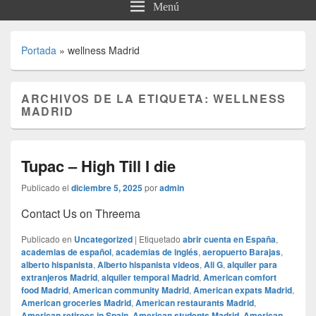
Menú
Portada
»
wellness Madrid
ARCHIVOS DE LA ETIQUETA:
WELLNESS
MADRID
Tupac – High Till I die
Publicado el
diciembre 5, 2025
por
admin
Contact Us on Threema
Publicado en
Uncategorized
|
Etiquetado
abrir cuenta en España
,
academias de español
,
academias de inglés
,
aeropuerto Barajas
,
alberto hispanista
,
Alberto hispanista videos
,
Ali G
,
alquiler para
extranjeros Madrid
,
alquiler temporal Madrid
,
American comfort
food Madrid
,
American community Madrid
,
American expats Madrid
,
American groceries Madrid
,
American restaurants Madrid
,
American retirees in Spain
,
American students Madrid
,
American