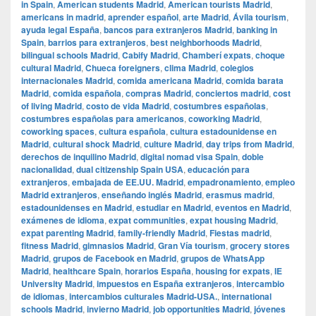
in Spain
,
American students Madrid
,
American tourists Madrid
,
americans in madrid
,
aprender español
,
arte Madrid
,
Ávila tourism
,
ayuda legal España
,
bancos para extranjeros Madrid
,
banking in
Spain
,
barrios para extranjeros
,
best neighborhoods Madrid
,
bilingual schools Madrid
,
Cabify Madrid
,
Chamberí expats
,
choque
cultural Madrid
,
Chueca foreigners
,
clima Madrid
,
colegios
internacionales Madrid
,
comida americana Madrid
,
comida barata
Madrid
,
comida española
,
compras Madrid
,
conciertos madrid
,
cost
of living Madrid
,
costo de vida Madrid
,
costumbres españolas
,
costumbres españolas para americanos
,
coworking Madrid
,
coworking spaces
,
cultura española
,
cultura estadounidense en
Madrid
,
cultural shock Madrid
,
culture Madrid
,
day trips from Madrid
,
derechos de inquilino Madrid
,
digital nomad visa Spain
,
doble
nacionalidad
,
dual citizenship Spain USA
,
educación para
extranjeros
,
embajada de EE.UU. Madrid
,
empadronamiento
,
empleo
Madrid extranjeros
,
enseñando inglés Madrid
,
erasmus madrid
,
estadounidenses en Madrid
,
estudiar en Madrid
,
eventos en Madrid
,
exámenes de idioma
,
expat communities
,
expat housing Madrid
,
expat parenting Madrid
,
family-friendly Madrid
,
Fiestas madrid
,
fitness Madrid
,
gimnasios Madrid
,
Gran Vía tourism
,
grocery stores
Madrid
,
grupos de Facebook en Madrid
,
grupos de WhatsApp
Madrid
,
healthcare Spain
,
horarios España
,
housing for expats
,
IE
University Madrid
,
impuestos en España extranjeros
,
intercambio
de idiomas
,
intercambios culturales Madrid-USA.
,
international
schools Madrid
,
invierno Madrid
,
job opportunities Madrid
,
jóvenes