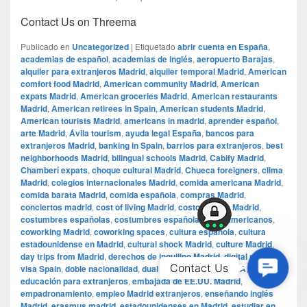
Contact Us on Threema
Publicado en
Uncategorized
|
Etiquetado
abrir cuenta en España
,
academias de español
,
academias de inglés
,
aeropuerto Barajas
,
alquiler para extranjeros Madrid
,
alquiler temporal Madrid
,
American
comfort food Madrid
,
American community Madrid
,
American
expats Madrid
,
American groceries Madrid
,
American restaurants
Madrid
,
American retirees in Spain
,
American students Madrid
,
American tourists Madrid
,
americans in madrid
,
aprender español
,
arte Madrid
,
Ávila tourism
,
ayuda legal España
,
bancos para
extranjeros Madrid
,
banking in Spain
,
barrios para extranjeros
,
best
neighborhoods Madrid
,
bilingual schools Madrid
,
Cabify Madrid
,
Chamberí expats
,
choque cultural Madrid
,
Chueca foreigners
,
clima
Madrid
,
colegios internacionales Madrid
,
comida americana Madrid
,
comida barata Madrid
,
comida española
,
compras Madrid
,
conciertos madrid
,
cost of living Madrid
,
costo de vida Madrid
,
costumbres españolas
,
costumbres españolas para americanos
,
coworking Madrid
,
coworking spaces
,
cultura española
,
cultura
estadounidense en Madrid
,
cultural shock Madrid
,
culture Madrid
,
day trips from Madrid
,
derechos de inquilino Madrid
,
digital nomad
Contac
Contact Us
visa Spain
,
doble nacionalidad
,
dual citizenship Spain USA
,
educación para extranjeros
,
embajada de EE.UU. Madrid
,
Us
empadronamiento
,
empleo Madrid extranjeros
,
enseñando inglés
Madrid
,
erasmus madrid
,
estadounidenses en Madrid
,
estudiar en