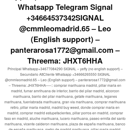
Whatsapp Telegram Signal
+34664537342SIGNAL
@cmmleomadrid.65 – Leo
(English support) –
panterarosa1772@gmail.com –
Threema: JHXT6HHA
Principal Whatsapp+34677084290 SIGNAL – yeffy (no english support) –
Secundario AttCliente Whatsapp +34666265550 SIGNAL
@cmmleomadrid.65 – Leo (English support) – panterarosa1772@gmail.com
– Threema: JHXT6HHA—–:: comprar marihuana madrid, pillar maria en
madrid, fumar amrihuana de interior, barrio del pilar madrid, alcorcon
marihuana, barrio del pilar marihuana, getafe marihuana, leganes
marihuana, fuenlabrada marihuana, gran via marihuana, comprar marihuana
retiro, pillar maria madrid, madrid buy weed, donde comprar maria en
madrid, comprar madrid estupefacientes, pillar porros en madrid, comprar
faso en madrid, aluche marihuana, lucero marihuana, paseo ermita del santo
marihuana, vicente calderon marihuana, plaza de españa marihuana, banco
de españa marihuana, metro de madrid marihuana, pillar maria madrid,