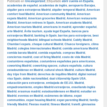
Publicado en
Uncategorized
|
Etiquetado
abrir cuenta en España
,
academias de español
,
academias de inglés
,
aeropuerto Barajas
,
alquiler para extranjeros Madrid
,
alquiler temporal Madrid
,
American
comfort food Madrid
,
American community Madrid
,
American
expats Madrid
,
American groceries Madrid
,
American restaurants
Madrid
,
American retirees in Spain
,
American students Madrid
,
American tourists Madrid
,
americans in madrid
,
aprender español
,
arte Madrid
,
Ávila tourism
,
ayuda legal España
,
bancos para
extranjeros Madrid
,
banking in Spain
,
barrios para extranjeros
,
best
neighborhoods Madrid
,
bilingual schools Madrid
,
Cabify Madrid
,
Chamberí expats
,
choque cultural Madrid
,
Chueca foreigners
,
clima
Madrid
,
colegios internacionales Madrid
,
comida americana Madrid
,
comida barata Madrid
,
comida española
,
compras Madrid
,
conciertos madrid
,
cost of living Madrid
,
costo de vida Madrid
,
costumbres españolas
,
costumbres españolas para americanos
,
coworking Madrid
,
coworking spaces
,
cultura española
,
cultura
estadounidense en Madrid
,
cultural shock Madrid
,
culture Madrid
,
day trips from Madrid
,
derechos de inquilino Madrid
,
digital nomad
visa Spain
,
doble nacionalidad
,
dual citizenship Spain USA
,
educación para extranjeros
,
embajada de EE.UU. Madrid
,
empadronamiento
,
empleo Madrid extranjeros
,
enseñando inglés
Madrid
,
erasmus madrid
,
estadounidenses en Madrid
,
estudiar en
Madrid
,
eventos en Madrid
,
exámenes de idioma
,
expat
communities
,
expat housing Madrid
,
expat parenting Madrid
,
family-
friendly Madrid
,
Fiestas madrid
,
fitness Madrid
,
fratelli
,
gimnasios