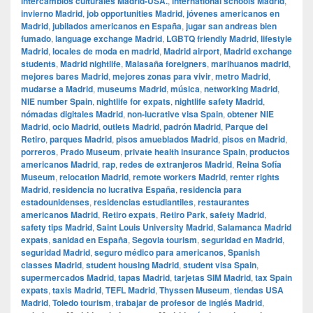
intercambios culturales Madrid-USA.
,
international schools Madrid
,
invierno Madrid
,
job opportunities Madrid
,
jóvenes americanos en
Madrid
,
jubilados americanos en España
,
jugar san andreas bien
fumado
,
language exchange Madrid
,
LGBTQ friendly Madrid
,
lifestyle
Madrid
,
locales de moda en madrid
,
Madrid airport
,
Madrid exchange
students
,
Madrid nightlife
,
Malasaña foreigners
,
marihuanos madrid
,
mejores bares Madrid
,
mejores zonas para vivir
,
metro Madrid
,
mudarse a Madrid
,
museums Madrid
,
música
,
networking Madrid
,
NIE number Spain
,
nightlife for expats
,
nightlife safety Madrid
,
nómadas digitales Madrid
,
non-lucrative visa Spain
,
obtener NIE
Madrid
,
ocio Madrid
,
outlets Madrid
,
padrón Madrid
,
Parque del
Retiro
,
parques Madrid
,
pisos amueblados Madrid
,
pisos en Madrid
,
porreros
,
Prado Museum
,
private health insurance Spain
,
productos
americanos Madrid
,
rap
,
redes de extranjeros Madrid
,
Reina Sofía
Museum
,
relocation Madrid
,
remote workers Madrid
,
renter rights
Madrid
,
residencia no lucrativa España
,
residencia para
estadounidenses
,
residencias estudiantiles
,
restaurantes
americanos Madrid
,
Retiro expats
,
Retiro Park
,
safety Madrid
,
safety tips Madrid
,
Saint Louis University Madrid
,
Salamanca Madrid
expats
,
sanidad en España
,
Segovia tourism
,
seguridad en Madrid
,
seguridad Madrid
,
seguro médico para americanos
,
Spanish
classes Madrid
,
student housing Madrid
,
student visa Spain
,
supermercados Madrid
,
tapas Madrid
,
tarjetas SIM Madrid
,
tax Spain
expats
,
taxis Madrid
,
TEFL Madrid
,
Thyssen Museum
,
tiendas USA
Madrid
,
Toledo tourism
,
trabajar de profesor de inglés Madrid
,