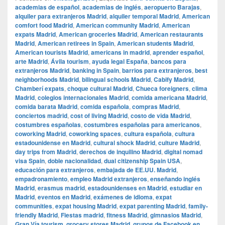
academias de español
,
academias de inglés
,
aeropuerto Barajas
,
alquiler para extranjeros Madrid
,
alquiler temporal Madrid
,
American
comfort food Madrid
,
American community Madrid
,
American
expats Madrid
,
American groceries Madrid
,
American restaurants
Madrid
,
American retirees in Spain
,
American students Madrid
,
American tourists Madrid
,
americans in madrid
,
aprender español
,
arte Madrid
,
Ávila tourism
,
ayuda legal España
,
bancos para
extranjeros Madrid
,
banking in Spain
,
barrios para extranjeros
,
best
neighborhoods Madrid
,
bilingual schools Madrid
,
Cabify Madrid
,
Chamberí expats
,
choque cultural Madrid
,
Chueca foreigners
,
clima
Madrid
,
colegios internacionales Madrid
,
comida americana Madrid
,
comida barata Madrid
,
comida española
,
compras Madrid
,
conciertos madrid
,
cost of living Madrid
,
costo de vida Madrid
,
costumbres españolas
,
costumbres españolas para americanos
,
coworking Madrid
,
coworking spaces
,
cultura española
,
cultura
estadounidense en Madrid
,
cultural shock Madrid
,
culture Madrid
,
day trips from Madrid
,
derechos de inquilino Madrid
,
digital nomad
visa Spain
,
doble nacionalidad
,
dual citizenship Spain USA
,
educación para extranjeros
,
embajada de EE.UU. Madrid
,
empadronamiento
,
empleo Madrid extranjeros
,
enseñando inglés
Madrid
,
erasmus madrid
,
estadounidenses en Madrid
,
estudiar en
Madrid
,
eventos en Madrid
,
exámenes de idioma
,
expat
communities
,
expat housing Madrid
,
expat parenting Madrid
,
family-
friendly Madrid
,
Fiestas madrid
,
fitness Madrid
,
gimnasios Madrid
,
Gran Vía tourism
,
grocery stores Madrid
,
grupos de Facebook en