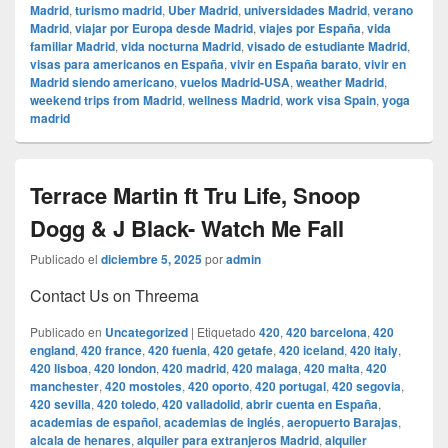
Madrid
,
turismo madrid
,
Uber Madrid
,
universidades Madrid
,
verano
Madrid
,
viajar por Europa desde Madrid
,
viajes por España
,
vida
familiar Madrid
,
vida nocturna Madrid
,
visado de estudiante Madrid
,
visas para americanos en España
,
vivir en España barato
,
vivir en
Madrid siendo americano
,
vuelos Madrid-USA
,
weather Madrid
,
weekend trips from Madrid
,
wellness Madrid
,
work visa Spain
,
yoga
madrid
Terrace Martin ft Tru Life, Snoop
Dogg & J Black- Watch Me Fall
Publicado el
diciembre 5, 2025
por
admin
Contact Us on Threema
Publicado en
Uncategorized
|
Etiquetado
420
,
420 barcelona
,
420
england
,
420 france
,
420 fuenla
,
420 getafe
,
420 iceland
,
420 italy
,
420 lisboa
,
420 london
,
420 madrid
,
420 malaga
,
420 malta
,
420
manchester
,
420 mostoles
,
420 oporto
,
420 portugal
,
420 segovia
,
420 sevilla
,
420 toledo
,
420 valladolid
,
abrir cuenta en España
,
academias de español
,
academias de inglés
,
aeropuerto Barajas
,
alcala de henares
,
alquiler para extranjeros Madrid
,
alquiler