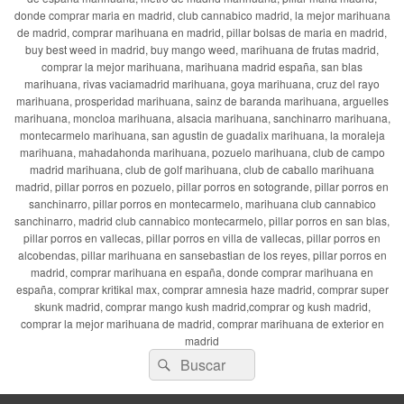
donde comprar maria en madrid, club cannabico madrid, la mejor marihuana
de madrid, comprar marihuana en madrid, pillar bolsas de maria en madrid,
buy best weed in madrid, buy mango weed, marihuana de frutas madrid,
comprar la mejor marihuana, marihuana madrid españa, san blas
marihuana, rivas vaciamadrid marihuana, goya marihuana, cruz del rayo
marihuana, prosperidad marihuana, sainz de baranda marihuana, arguelles
marihuana, moncloa marihuana, alsacia marihuana, sanchinarro marihuana,
montecarmelo marihuana, san agustin de guadalix marihuana, la moraleja
marihuana, mahadahonda marihuana, pozuelo marihuana, club de campo
madrid marihuana, club de golf marihuana, club de caballo marihuana
madrid, pillar porros en pozuelo, pillar porros en sotogrande, pillar porros en
sanchinarro, pillar porros en montecarmelo, marihuana club cannabico
sanchinarro, madrid club cannabico montecarmelo, pillar porros en san blas,
pillar porros en vallecas, pillar porros en villa de vallecas, pillar porros en
alcobendas, pillar marihuana en sansebastian de los reyes, pillar porros en
madrid, comprar marihuana en españa, donde comprar marihuana en
españa, comprar kritikal max, comprar amnesia haze madrid, comprar super
skunk madrid, comprar mango kush madrid,comprar og kush madrid,
comprar la mejor marihuana de madrid, comprar marihuana de exterior en
madrid
Buscar
Buscar
por: