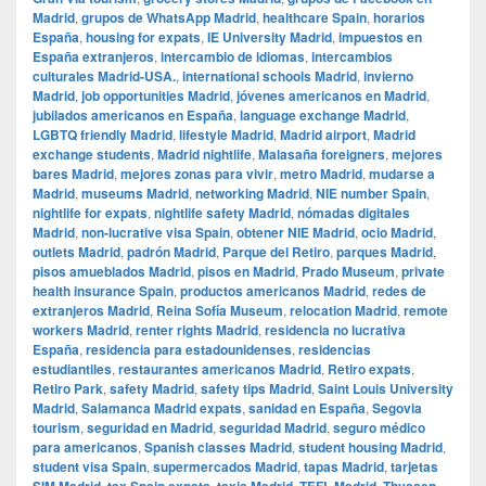
Madrid
,
grupos de WhatsApp Madrid
,
healthcare Spain
,
horarios
España
,
housing for expats
,
IE University Madrid
,
impuestos en
España extranjeros
,
intercambio de idiomas
,
intercambios
culturales Madrid-USA.
,
international schools Madrid
,
invierno
Madrid
,
job opportunities Madrid
,
jóvenes americanos en Madrid
,
jubilados americanos en España
,
language exchange Madrid
,
LGBTQ friendly Madrid
,
lifestyle Madrid
,
Madrid airport
,
Madrid
exchange students
,
Madrid nightlife
,
Malasaña foreigners
,
mejores
bares Madrid
,
mejores zonas para vivir
,
metro Madrid
,
mudarse a
Madrid
,
museums Madrid
,
networking Madrid
,
NIE number Spain
,
nightlife for expats
,
nightlife safety Madrid
,
nómadas digitales
Madrid
,
non-lucrative visa Spain
,
obtener NIE Madrid
,
ocio Madrid
,
outlets Madrid
,
padrón Madrid
,
Parque del Retiro
,
parques Madrid
,
pisos amueblados Madrid
,
pisos en Madrid
,
Prado Museum
,
private
health insurance Spain
,
productos americanos Madrid
,
redes de
extranjeros Madrid
,
Reina Sofía Museum
,
relocation Madrid
,
remote
workers Madrid
,
renter rights Madrid
,
residencia no lucrativa
España
,
residencia para estadounidenses
,
residencias
estudiantiles
,
restaurantes americanos Madrid
,
Retiro expats
,
Retiro Park
,
safety Madrid
,
safety tips Madrid
,
Saint Louis University
Madrid
,
Salamanca Madrid expats
,
sanidad en España
,
Segovia
tourism
,
seguridad en Madrid
,
seguridad Madrid
,
seguro médico
para americanos
,
Spanish classes Madrid
,
student housing Madrid
,
student visa Spain
,
supermercados Madrid
,
tapas Madrid
,
tarjetas
,
,
,
,