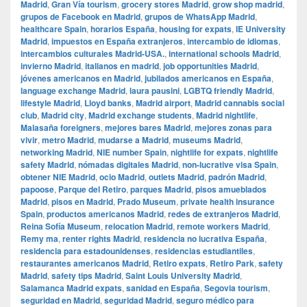
Madrid
,
Gran Vía tourism
,
grocery stores Madrid
,
grow shop madrid
,
grupos de Facebook en Madrid
,
grupos de WhatsApp Madrid
,
healthcare Spain
,
horarios España
,
housing for expats
,
IE University
Madrid
,
impuestos en España extranjeros
,
intercambio de idiomas
,
intercambios culturales Madrid-USA.
,
international schools Madrid
,
invierno Madrid
,
italianos en madrid
,
job opportunities Madrid
,
jóvenes americanos en Madrid
,
jubilados americanos en España
,
language exchange Madrid
,
laura pausini
,
LGBTQ friendly Madrid
,
lifestyle Madrid
,
Lloyd banks
,
Madrid airport
,
Madrid cannabis social
club
,
Madrid city
,
Madrid exchange students
,
Madrid nightlife
,
Malasaña foreigners
,
mejores bares Madrid
,
mejores zonas para
vivir
,
metro Madrid
,
mudarse a Madrid
,
museums Madrid
,
networking Madrid
,
NIE number Spain
,
nightlife for expats
,
nightlife
safety Madrid
,
nómadas digitales Madrid
,
non-lucrative visa Spain
,
obtener NIE Madrid
,
ocio Madrid
,
outlets Madrid
,
padrón Madrid
,
papoose
,
Parque del Retiro
,
parques Madrid
,
pisos amueblados
Madrid
,
pisos en Madrid
,
Prado Museum
,
private health insurance
Spain
,
productos americanos Madrid
,
redes de extranjeros Madrid
,
Reina Sofía Museum
,
relocation Madrid
,
remote workers Madrid
,
Remy ma
,
renter rights Madrid
,
residencia no lucrativa España
,
residencia para estadounidenses
,
residencias estudiantiles
,
restaurantes americanos Madrid
,
Retiro expats
,
Retiro Park
,
safety
Madrid
,
safety tips Madrid
,
Saint Louis University Madrid
,
Salamanca Madrid expats
,
sanidad en España
,
Segovia tourism
,
seguridad en Madrid
,
seguridad Madrid
,
seguro médico para