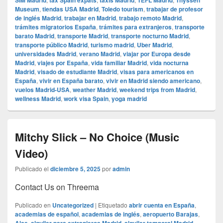
SIM Madrid
tax Spain expats
taxis Madrid
TEFL Madrid
Thyssen
Museum
,
tiendas USA Madrid
,
Toledo tourism
,
trabajar de profesor
de inglés Madrid
,
trabajar en Madrid
,
trabajo remoto Madrid
,
trámites migratorios España
,
trámites para extranjeros
,
transporte
barato Madrid
,
transporte Madrid
,
transporte nocturno Madrid
,
transporte público Madrid
,
turismo madrid
,
Uber Madrid
,
universidades Madrid
,
verano Madrid
,
viajar por Europa desde
Madrid
,
viajes por España
,
vida familiar Madrid
,
vida nocturna
Madrid
,
visado de estudiante Madrid
,
visas para americanos en
España
,
vivir en España barato
,
vivir en Madrid siendo americano
,
vuelos Madrid-USA
,
weather Madrid
,
weekend trips from Madrid
,
wellness Madrid
,
work visa Spain
,
yoga madrid
Mitchy Slick – No Choice (Music
Video)
Publicado el
diciembre 5, 2025
por
admin
Contact Us on Threema
Publicado en
Uncategorized
|
Etiquetado
abrir cuenta en España
,
academias de español
,
academias de inglés
,
aeropuerto Barajas
,
,
,
,