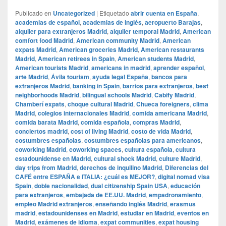
Publicado en
Uncategorized
|
Etiquetado
abrir cuenta en España
,
academias de español
,
academias de inglés
,
aeropuerto Barajas
,
alquiler para extranjeros Madrid
,
alquiler temporal Madrid
,
American
comfort food Madrid
,
American community Madrid
,
American
expats Madrid
,
American groceries Madrid
,
American restaurants
Madrid
,
American retirees in Spain
,
American students Madrid
,
American tourists Madrid
,
americans in madrid
,
aprender español
,
arte Madrid
,
Ávila tourism
,
ayuda legal España
,
bancos para
extranjeros Madrid
,
banking in Spain
,
barrios para extranjeros
,
best
neighborhoods Madrid
,
bilingual schools Madrid
,
Cabify Madrid
,
Chamberí expats
,
choque cultural Madrid
,
Chueca foreigners
,
clima
Madrid
,
colegios internacionales Madrid
,
comida americana Madrid
,
comida barata Madrid
,
comida española
,
compras Madrid
,
conciertos madrid
,
cost of living Madrid
,
costo de vida Madrid
,
costumbres españolas
,
costumbres españolas para americanos
,
coworking Madrid
,
coworking spaces
,
cultura española
,
cultura
estadounidense en Madrid
,
cultural shock Madrid
,
culture Madrid
,
day trips from Madrid
,
derechos de inquilino Madrid
,
Diferencias del
CAFÉ entre ESPAÑA e ITALIA: ¿cuál es MEJOR?
,
digital nomad visa
Spain
,
doble nacionalidad
,
dual citizenship Spain USA
,
educación
para extranjeros
,
embajada de EE.UU. Madrid
,
empadronamiento
,
empleo Madrid extranjeros
,
enseñando inglés Madrid
,
erasmus
madrid
,
estadounidenses en Madrid
,
estudiar en Madrid
,
eventos en
Madrid
,
exámenes de idioma
,
expat communities
,
expat housing