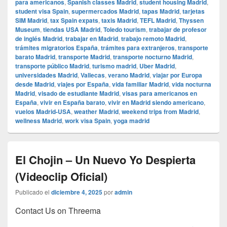
para americanos
,
Spanish classes Madrid
,
student housing Madrid
,
student visa Spain
,
supermercados Madrid
,
tapas Madrid
,
tarjetas
SIM Madrid
,
tax Spain expats
,
taxis Madrid
,
TEFL Madrid
,
Thyssen
Museum
,
tiendas USA Madrid
,
Toledo tourism
,
trabajar de profesor
de inglés Madrid
,
trabajar en Madrid
,
trabajo remoto Madrid
,
trámites migratorios España
,
trámites para extranjeros
,
transporte
barato Madrid
,
transporte Madrid
,
transporte nocturno Madrid
,
transporte público Madrid
,
turismo madrid
,
Uber Madrid
,
universidades Madrid
,
Vallecas
,
verano Madrid
,
viajar por Europa
desde Madrid
,
viajes por España
,
vida familiar Madrid
,
vida nocturna
Madrid
,
visado de estudiante Madrid
,
visas para americanos en
España
,
vivir en España barato
,
vivir en Madrid siendo americano
,
vuelos Madrid-USA
,
weather Madrid
,
weekend trips from Madrid
,
wellness Madrid
,
work visa Spain
,
yoga madrid
El Chojin – Un Nuevo Yo Despierta
(Videoclip Oficial)
Publicado el
diciembre 4, 2025
por
admin
Contact Us on Threema