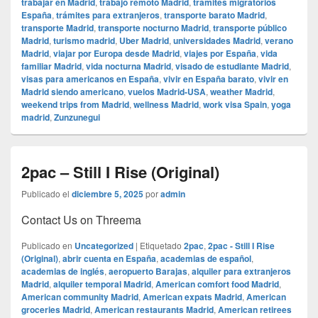
trabajar en Madrid
,
trabajo remoto Madrid
,
trámites migratorios
España
,
trámites para extranjeros
,
transporte barato Madrid
,
transporte Madrid
,
transporte nocturno Madrid
,
transporte público
Madrid
,
turismo madrid
,
Uber Madrid
,
universidades Madrid
,
verano
Madrid
,
viajar por Europa desde Madrid
,
viajes por España
,
vida
familiar Madrid
,
vida nocturna Madrid
,
visado de estudiante Madrid
,
visas para americanos en España
,
vivir en España barato
,
vivir en
Madrid siendo americano
,
vuelos Madrid-USA
,
weather Madrid
,
weekend trips from Madrid
,
wellness Madrid
,
work visa Spain
,
yoga
madrid
,
Zunzunegui
2pac – Still I Rise (Original)
Publicado el
diciembre 5, 2025
por
admin
Contact Us on Threema
Publicado en
Uncategorized
|
Etiquetado
2pac
,
2pac - Still I Rise
(Original)
,
abrir cuenta en España
,
academias de español
,
academias de inglés
,
aeropuerto Barajas
,
alquiler para extranjeros
Madrid
,
alquiler temporal Madrid
,
American comfort food Madrid
,
American community Madrid
,
American expats Madrid
,
American
groceries Madrid
,
American restaurants Madrid
,
American retirees