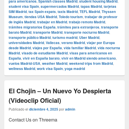
para americanos
,
Spanish classes Madrid
,
student housing Madrid
,
student visa Spain
,
supermercados Madrid
,
tapas Madrid
,
tarjetas
SIM Madrid
,
tax Spain expats
,
taxis Madrid
,
TEFL Madrid
,
Thyssen
Museum
,
tiendas USA Madrid
,
Toledo tourism
,
trabajar de profesor
de inglés Madrid
,
trabajar en Madrid
,
trabajo remoto Madrid
,
trámites migratorios España
,
trámites para extranjeros
,
transporte
barato Madrid
,
transporte Madrid
,
transporte nocturno Madrid
,
transporte público Madrid
,
turismo madrid
,
Uber Madrid
,
universidades Madrid
,
Vallecas
,
verano Madrid
,
viajar por Europa
desde Madrid
,
viajes por España
,
vida familiar Madrid
,
vida nocturna
Madrid
,
visado de estudiante Madrid
,
visas para americanos en
España
,
vivir en España barato
,
vivir en Madrid siendo americano
,
vuelos Madrid-USA
,
weather Madrid
,
weekend trips from Madrid
,
wellness Madrid
,
work visa Spain
,
yoga madrid
El Chojin – Un Nuevo Yo Despierta
(Videoclip Oficial)
Publicado el
diciembre 4, 2025
por
admin
Contact Us on Threema