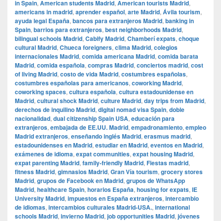
in Spain
,
American students Madrid
,
American tourists Madrid
,
americans in madrid
,
aprender español
,
arte Madrid
,
Ávila tourism
,
ayuda legal España
,
bancos para extranjeros Madrid
,
banking in
Spain
,
barrios para extranjeros
,
best neighborhoods Madrid
,
bilingual schools Madrid
,
Cabify Madrid
,
Chamberí expats
,
choque
cultural Madrid
,
Chueca foreigners
,
clima Madrid
,
colegios
internacionales Madrid
,
comida americana Madrid
,
comida barata
Madrid
,
comida española
,
compras Madrid
,
conciertos madrid
,
cost
of living Madrid
,
costo de vida Madrid
,
costumbres españolas
,
costumbres españolas para americanos
,
coworking Madrid
,
coworking spaces
,
cultura española
,
cultura estadounidense en
Madrid
,
cultural shock Madrid
,
culture Madrid
,
day trips from Madrid
,
derechos de inquilino Madrid
,
digital nomad visa Spain
,
doble
nacionalidad
,
dual citizenship Spain USA
,
educación para
extranjeros
,
embajada de EE.UU. Madrid
,
empadronamiento
,
empleo
Madrid extranjeros
,
enseñando inglés Madrid
,
erasmus madrid
,
estadounidenses en Madrid
,
estudiar en Madrid
,
eventos en Madrid
,
exámenes de idioma
,
expat communities
,
expat housing Madrid
,
expat parenting Madrid
,
family-friendly Madrid
,
Fiestas madrid
,
fitness Madrid
,
gimnasios Madrid
,
Gran Vía tourism
,
grocery stores
Madrid
,
grupos de Facebook en Madrid
,
grupos de WhatsApp
Madrid
,
healthcare Spain
,
horarios España
,
housing for expats
,
IE
University Madrid
,
impuestos en España extranjeros
,
intercambio
de idiomas
,
intercambios culturales Madrid-USA.
,
international
schools Madrid
,
invierno Madrid
,
job opportunities Madrid
,
jóvenes