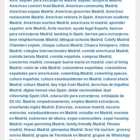
Alce
alquiler para extranjeros Madrid
alquiler temporal Madrid
American comfort food Madrid
,
American community Madrid
,
American expats Madrid
,
American groceries Madrid
,
American
restaurants Madrid
,
American retirees in Spain
,
American students
Madrid
,
American tourists Madrid
,
americans in madrid
,
aprender
español
,
arte Madrid
,
Ávila tourism
,
ayuda legal España
,
bancos
para extranjeros Madrid
,
banking in Spain
,
barrios para extranjeros
,
best neighborhoods Madrid
,
bilingual schools Madrid
,
Cabify Madrid
,
Chamberí expats
,
choque cultural Madrid
,
Chueca foreigners
,
clima
Madrid
,
colegios internacionales Madrid
,
comida americana Madrid
,
comida barata Madrid
,
comida española
,
compras Madrid
,
conciertos madrid
,
conseguir buena maria en madrid
,
cost of living
Madrid
,
costo de vida Madrid
,
costumbres españolas
,
costumbres
españolas para americanos
,
coworking Madrid
,
coworking spaces
,
cultura española
,
cultura estadounidense en Madrid
,
cultural shock
Madrid
,
culture Madrid
,
day trips from Madrid
,
derechos de inquilino
Madrid
,
digital nomad visa Spain
,
doble nacionalidad
,
dual
citizenship Spain USA
,
educación para extranjeros
,
embajada de
EE.UU. Madrid
,
empadronamiento
,
empleo Madrid extranjeros
,
enseñando inglés Madrid
,
Entrevías
,
erasmus madrid
,
escorts
entrevias
,
estadounidenses en Madrid
,
estudiar en Madrid
,
eventos
en Madrid
,
exámenes de idioma
,
expat communities
,
expat housing
Madrid
,
expat parenting Madrid
,
family-friendly Madrid
,
Fiestas
madrid
,
fitness Madrid
,
gimnasios Madrid
,
Gran Vía tourism
,
grocery
stores Madrid
,
grupos de Facebook en Madrid
,
grupos de WhatsApp