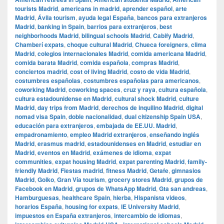
tourists Madrid
,
americans in madrid
,
aprender español
,
arte
Madrid
,
Ávila tourism
,
ayuda legal España
,
bancos para extranjeros
Madrid
,
banking in Spain
,
barrios para extranjeros
,
best
neighborhoods Madrid
,
bilingual schools Madrid
,
Cabify Madrid
,
Chamberí expats
,
choque cultural Madrid
,
Chueca foreigners
,
clima
Madrid
,
colegios internacionales Madrid
,
comida americana Madrid
,
comida barata Madrid
,
comida española
,
compras Madrid
,
conciertos madrid
,
cost of living Madrid
,
costo de vida Madrid
,
costumbres españolas
,
costumbres españolas para americanos
,
coworking Madrid
,
coworking spaces
,
cruz y raya
,
cultura española
,
cultura estadounidense en Madrid
,
cultural shock Madrid
,
culture
Madrid
,
day trips from Madrid
,
derechos de inquilino Madrid
,
digital
nomad visa Spain
,
doble nacionalidad
,
dual citizenship Spain USA
,
educación para extranjeros
,
embajada de EE.UU. Madrid
,
empadronamiento
,
empleo Madrid extranjeros
,
enseñando inglés
Madrid
,
erasmus madrid
,
estadounidenses en Madrid
,
estudiar en
Madrid
,
eventos en Madrid
,
exámenes de idioma
,
expat
communities
,
expat housing Madrid
,
expat parenting Madrid
,
family-
friendly Madrid
,
Fiestas madrid
,
fitness Madrid
,
Getafe
,
gimnasios
Madrid
,
Goiko
,
Gran Vía tourism
,
grocery stores Madrid
,
grupos de
Facebook en Madrid
,
grupos de WhatsApp Madrid
,
Gta san andreas
,
Hamburguesas
,
healthcare Spain
,
hierba
,
Hispanista videos
,
horarios España
,
housing for expats
,
IE University Madrid
,
impuestos en España extranjeros
,
intercambio de idiomas
,