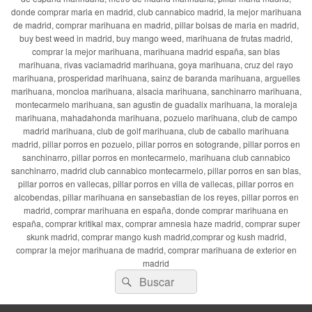
donde comprar maria en madrid, club cannabico madrid, la mejor marihuana
de madrid, comprar marihuana en madrid, pillar bolsas de maria en madrid,
buy best weed in madrid, buy mango weed, marihuana de frutas madrid,
comprar la mejor marihuana, marihuana madrid españa, san blas
marihuana, rivas vaciamadrid marihuana, goya marihuana, cruz del rayo
marihuana, prosperidad marihuana, sainz de baranda marihuana, arguelles
marihuana, moncloa marihuana, alsacia marihuana, sanchinarro marihuana,
montecarmelo marihuana, san agustin de guadalix marihuana, la moraleja
marihuana, mahadahonda marihuana, pozuelo marihuana, club de campo
madrid marihuana, club de golf marihuana, club de caballo marihuana
madrid, pillar porros en pozuelo, pillar porros en sotogrande, pillar porros en
sanchinarro, pillar porros en montecarmelo, marihuana club cannabico
sanchinarro, madrid club cannabico montecarmelo, pillar porros en san blas,
pillar porros en vallecas, pillar porros en villa de vallecas, pillar porros en
alcobendas, pillar marihuana en sansebastian de los reyes, pillar porros en
madrid, comprar marihuana en españa, donde comprar marihuana en
españa, comprar kritikal max, comprar amnesia haze madrid, comprar super
skunk madrid, comprar mango kush madrid,comprar og kush madrid,
comprar la mejor marihuana de madrid, comprar marihuana de exterior en
madrid
Buscar
Buscar
por: