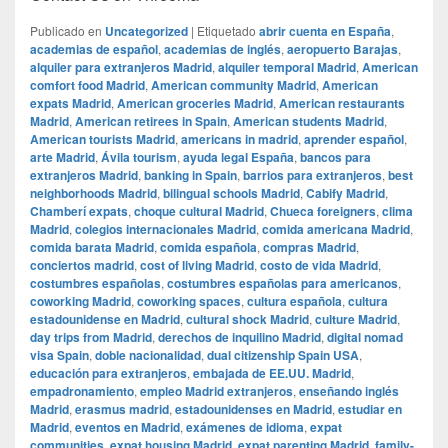
Publicado en
Uncategorized
|
Etiquetado
abrir cuenta en España
,
academias de español
,
academias de inglés
,
aeropuerto Barajas
,
alquiler para extranjeros Madrid
,
alquiler temporal Madrid
,
American
comfort food Madrid
,
American community Madrid
,
American
expats Madrid
,
American groceries Madrid
,
American restaurants
Madrid
,
American retirees in Spain
,
American students Madrid
,
American tourists Madrid
,
americans in madrid
,
aprender español
,
arte Madrid
,
Ávila tourism
,
ayuda legal España
,
bancos para
extranjeros Madrid
,
banking in Spain
,
barrios para extranjeros
,
best
neighborhoods Madrid
,
bilingual schools Madrid
,
Cabify Madrid
,
Chamberí expats
,
choque cultural Madrid
,
Chueca foreigners
,
clima
Madrid
,
colegios internacionales Madrid
,
comida americana Madrid
,
comida barata Madrid
,
comida española
,
compras Madrid
,
conciertos madrid
,
cost of living Madrid
,
costo de vida Madrid
,
costumbres españolas
,
costumbres españolas para americanos
,
coworking Madrid
,
coworking spaces
,
cultura española
,
cultura
estadounidense en Madrid
,
cultural shock Madrid
,
culture Madrid
,
day trips from Madrid
,
derechos de inquilino Madrid
,
digital nomad
visa Spain
,
doble nacionalidad
,
dual citizenship Spain USA
,
educación para extranjeros
,
embajada de EE.UU. Madrid
,
empadronamiento
,
empleo Madrid extranjeros
,
enseñando inglés
Madrid
,
erasmus madrid
,
estadounidenses en Madrid
,
estudiar en
Madrid
,
eventos en Madrid
,
exámenes de idioma
,
expat
communities
,
expat housing Madrid
,
expat parenting Madrid
,
family-