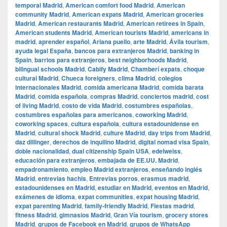
temporal Madrid
,
American comfort food Madrid
,
American
community Madrid
,
American expats Madrid
,
American groceries
Madrid
,
American restaurants Madrid
,
American retirees in Spain
,
American students Madrid
,
American tourists Madrid
,
americans in
madrid
,
aprender español
,
Ariana puello
,
arte Madrid
,
Ávila tourism
,
ayuda legal España
,
bancos para extranjeros Madrid
,
banking in
Spain
,
barrios para extranjeros
,
best neighborhoods Madrid
,
bilingual schools Madrid
,
Cabify Madrid
,
Chamberí expats
,
choque
cultural Madrid
,
Chueca foreigners
,
clima Madrid
,
colegios
internacionales Madrid
,
comida americana Madrid
,
comida barata
Madrid
,
comida española
,
compras Madrid
,
conciertos madrid
,
cost
of living Madrid
,
costo de vida Madrid
,
costumbres españolas
,
costumbres españolas para americanos
,
coworking Madrid
,
coworking spaces
,
cultura española
,
cultura estadounidense en
Madrid
,
cultural shock Madrid
,
culture Madrid
,
day trips from Madrid
,
daz dillinger
,
derechos de inquilino Madrid
,
digital nomad visa Spain
,
doble nacionalidad
,
dual citizenship Spain USA
,
edelweiss
,
educación para extranjeros
,
embajada de EE.UU. Madrid
,
empadronamiento
,
empleo Madrid extranjeros
,
enseñando inglés
Madrid
,
entrevias hachis
,
Entrevias porros
,
erasmus madrid
,
estadounidenses en Madrid
,
estudiar en Madrid
,
eventos en Madrid
,
exámenes de idioma
,
expat communities
,
expat housing Madrid
,
expat parenting Madrid
,
family-friendly Madrid
,
Fiestas madrid
,
fitness Madrid
,
gimnasios Madrid
,
Gran Vía tourism
,
grocery stores
Madrid
,
grupos de Facebook en Madrid
,
grupos de WhatsApp