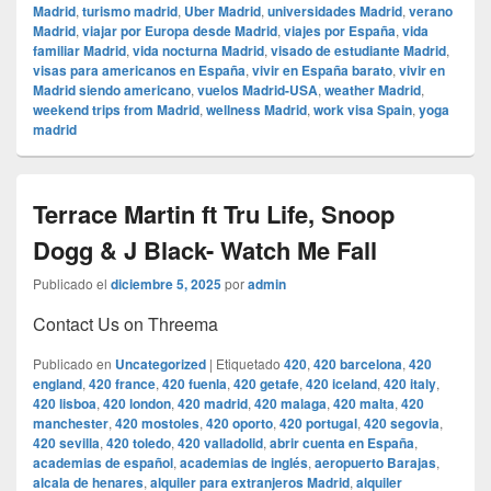
Madrid
,
turismo madrid
,
Uber Madrid
,
universidades Madrid
,
verano
Madrid
,
viajar por Europa desde Madrid
,
viajes por España
,
vida
familiar Madrid
,
vida nocturna Madrid
,
visado de estudiante Madrid
,
visas para americanos en España
,
vivir en España barato
,
vivir en
Madrid siendo americano
,
vuelos Madrid-USA
,
weather Madrid
,
weekend trips from Madrid
,
wellness Madrid
,
work visa Spain
,
yoga
madrid
Terrace Martin ft Tru Life, Snoop
Dogg & J Black- Watch Me Fall
Publicado el
diciembre 5, 2025
por
admin
Contact Us on Threema
Publicado en
Uncategorized
|
Etiquetado
420
,
420 barcelona
,
420
england
,
420 france
,
420 fuenla
,
420 getafe
,
420 iceland
,
420 italy
,
420 lisboa
,
420 london
,
420 madrid
,
420 malaga
,
420 malta
,
420
manchester
,
420 mostoles
,
420 oporto
,
420 portugal
,
420 segovia
,
420 sevilla
,
420 toledo
,
420 valladolid
,
abrir cuenta en España
,
academias de español
,
academias de inglés
,
aeropuerto Barajas
,
alcala de henares
,
alquiler para extranjeros Madrid
,
alquiler