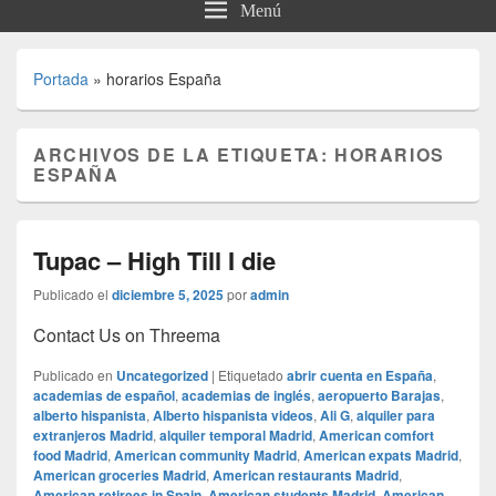
Menú
Portada
»
horarios España
ARCHIVOS DE LA ETIQUETA:
HORARIOS
ESPAÑA
Tupac – High Till I die
Publicado el
diciembre 5, 2025
por
admin
Contact Us on Threema
Publicado en
Uncategorized
|
Etiquetado
abrir cuenta en España
,
academias de español
,
academias de inglés
,
aeropuerto Barajas
,
alberto hispanista
,
Alberto hispanista videos
,
Ali G
,
alquiler para
extranjeros Madrid
,
alquiler temporal Madrid
,
American comfort
food Madrid
,
American community Madrid
,
American expats Madrid
,
American groceries Madrid
,
American restaurants Madrid
,
American retirees in Spain
,
American students Madrid
,
American