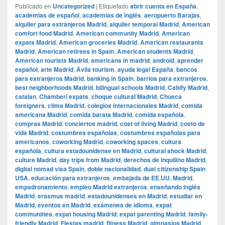
Publicado en
Uncategorized
|
Etiquetado
abrir cuenta en España
,
academias de español
,
academias de inglés
,
aeropuerto Barajas
,
alquiler para extranjeros Madrid
,
alquiler temporal Madrid
,
American
comfort food Madrid
,
American community Madrid
,
American
expats Madrid
,
American groceries Madrid
,
American restaurants
Madrid
,
American retirees in Spain
,
American students Madrid
,
American tourists Madrid
,
americans in madrid
,
android
,
aprender
español
,
arte Madrid
,
Ávila tourism
,
ayuda legal España
,
bancos
para extranjeros Madrid
,
banking in Spain
,
barrios para extranjeros
,
best neighborhoods Madrid
,
bilingual schools Madrid
,
Cabify Madrid
,
catalan
,
Chamberí expats
,
choque cultural Madrid
,
Chueca
foreigners
,
clima Madrid
,
colegios internacionales Madrid
,
comida
americana Madrid
,
comida barata Madrid
,
comida española
,
compras Madrid
,
conciertos madrid
,
cost of living Madrid
,
costo de
vida Madrid
,
costumbres españolas
,
costumbres españolas para
americanos
,
coworking Madrid
,
coworking spaces
,
cultura
española
,
cultura estadounidense en Madrid
,
cultural shock Madrid
,
culture Madrid
,
day trips from Madrid
,
derechos de inquilino Madrid
,
digital nomad visa Spain
,
doble nacionalidad
,
dual citizenship Spain
USA
,
educación para extranjeros
,
embajada de EE.UU. Madrid
,
empadronamiento
,
empleo Madrid extranjeros
,
enseñando inglés
Madrid
,
erasmus madrid
,
estadounidenses en Madrid
,
estudiar en
Madrid
,
eventos en Madrid
,
exámenes de idioma
,
expat
communities
,
expat housing Madrid
,
expat parenting Madrid
,
family-
friendly Madrid
,
Fiestas madrid
,
fitness Madrid
,
gimnasios Madrid
,