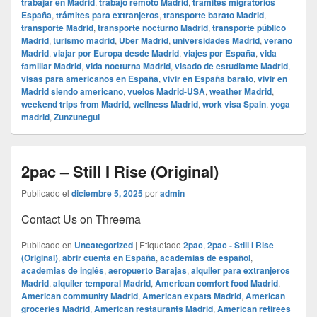
trabajar en Madrid
,
trabajo remoto Madrid
,
trámites migratorios
España
,
trámites para extranjeros
,
transporte barato Madrid
,
transporte Madrid
,
transporte nocturno Madrid
,
transporte público
Madrid
,
turismo madrid
,
Uber Madrid
,
universidades Madrid
,
verano
Madrid
,
viajar por Europa desde Madrid
,
viajes por España
,
vida
familiar Madrid
,
vida nocturna Madrid
,
visado de estudiante Madrid
,
visas para americanos en España
,
vivir en España barato
,
vivir en
Madrid siendo americano
,
vuelos Madrid-USA
,
weather Madrid
,
weekend trips from Madrid
,
wellness Madrid
,
work visa Spain
,
yoga
madrid
,
Zunzunegui
2pac – Still I Rise (Original)
Publicado el
diciembre 5, 2025
por
admin
Contact Us on Threema
Publicado en
Uncategorized
|
Etiquetado
2pac
,
2pac - Still I Rise
(Original)
,
abrir cuenta en España
,
academias de español
,
academias de inglés
,
aeropuerto Barajas
,
alquiler para extranjeros
Madrid
,
alquiler temporal Madrid
,
American comfort food Madrid
,
American community Madrid
,
American expats Madrid
,
American
groceries Madrid
,
American restaurants Madrid
,
American retirees