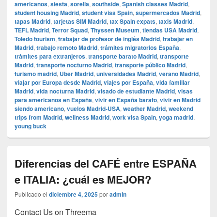
americanos
,
siesta
,
sorella
,
southside
,
Spanish classes Madrid
,
student housing Madrid
,
student visa Spain
,
supermercados Madrid
,
tapas Madrid
,
tarjetas SIM Madrid
,
tax Spain expats
,
taxis Madrid
,
TEFL Madrid
,
Terror Squad
,
Thyssen Museum
,
tiendas USA Madrid
,
Toledo tourism
,
trabajar de profesor de inglés Madrid
,
trabajar en
Madrid
,
trabajo remoto Madrid
,
trámites migratorios España
,
trámites para extranjeros
,
transporte barato Madrid
,
transporte
Madrid
,
transporte nocturno Madrid
,
transporte público Madrid
,
turismo madrid
,
Uber Madrid
,
universidades Madrid
,
verano Madrid
,
viajar por Europa desde Madrid
,
viajes por España
,
vida familiar
Madrid
,
vida nocturna Madrid
,
visado de estudiante Madrid
,
visas
para americanos en España
,
vivir en España barato
,
vivir en Madrid
siendo americano
,
vuelos Madrid-USA
,
weather Madrid
,
weekend
trips from Madrid
,
wellness Madrid
,
work visa Spain
,
yoga madrid
,
young buck
Diferencias del CAFÉ entre ESPAÑA
e ITALIA: ¿cuál es MEJOR?
Publicado el
diciembre 4, 2025
por
admin
Contact Us on Threema