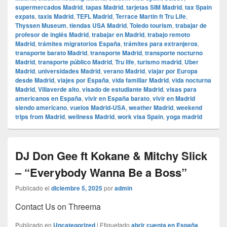
supermercados Madrid
,
tapas Madrid
,
tarjetas SIM Madrid
,
tax Spain
expats
,
taxis Madrid
,
TEFL Madrid
,
Terrace Martin ft Tru Life
,
Thyssen Museum
,
tiendas USA Madrid
,
Toledo tourism
,
trabajar de
profesor de inglés Madrid
,
trabajar en Madrid
,
trabajo remoto
Madrid
,
trámites migratorios España
,
trámites para extranjeros
,
transporte barato Madrid
,
transporte Madrid
,
transporte nocturno
Madrid
,
transporte público Madrid
,
Tru life
,
turismo madrid
,
Uber
Madrid
,
universidades Madrid
,
verano Madrid
,
viajar por Europa
desde Madrid
,
viajes por España
,
vida familiar Madrid
,
vida nocturna
Madrid
,
Villaverde alto
,
visado de estudiante Madrid
,
visas para
americanos en España
,
vivir en España barato
,
vivir en Madrid
siendo americano
,
vuelos Madrid-USA
,
weather Madrid
,
weekend
trips from Madrid
,
wellness Madrid
,
work visa Spain
,
yoga madrid
DJ Don Gee ft Kokane & Mitchy Slick
– “Everybody Wanna Be a Boss”
Publicado el
diciembre 5, 2025
por
admin
Contact Us on Threema
Publicado en
Uncategorized
|
Etiquetado
abrir cuenta en España
,