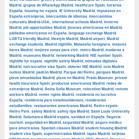
Madrid
,
grupos de WhatsApp Madrid
,
healthcare Spain
,
horarios
España
,
housing for expats
,
IE University Madrid
,
impuestos en
España extranjeros
,
intercambio de idiomas
,
intercambios
culturales Madrid-USA.
,
international schools Madrid
,
invierno
Madrid
,
job opportunities Madrid
,
jóvenes americanos en Madrid
,
jubilados americanos en España
,
language exchange Madrid
,
LGBTQ friendly Madrid
,
lifestyle Madrid
,
Madrid airport
,
Madrid
exchange students
,
Madrid nightlife
,
Malasaña foreigners
,
mejores
bares Madrid
,
mejores zonas para vivir
,
metro Madrid
,
mudarse a
Madrid
,
museums Madrid
,
networking Madrid
,
NIE number Spain
,
nightlife for expats
,
nightlife safety Madrid
,
nómadas digitales
Madrid
,
non-lucrative visa Spain
,
obtener NIE Madrid
,
ocio Madrid
,
outlets Madrid
,
padrón Madrid
,
Parque del Retiro
,
parques Madrid
,
pisos amueblados Madrid
,
pisos en Madrid
,
Prado Museum
,
private
health insurance Spain
,
productos americanos Madrid
,
redes de
extranjeros Madrid
,
Reina Sofía Museum
,
relocation Madrid
,
remote
workers Madrid
,
renter rights Madrid
,
residencia no lucrativa
España
,
residencia para estadounidenses
,
residencias
estudiantiles
,
restaurantes americanos Madrid
,
Retiro expats
,
Retiro Park
,
safety Madrid
,
safety tips Madrid
,
Saint Louis University
Madrid
,
Salamanca Madrid expats
,
sanidad en España
,
Segovia
tourism
,
seguridad en Madrid
,
seguridad Madrid
,
seguro médico
para americanos
,
Spanish classes Madrid
,
student housing Madrid
,
student visa Spain
,
supermercados Madrid
,
tapas Madrid
,
tarjetas
,
,
,
,