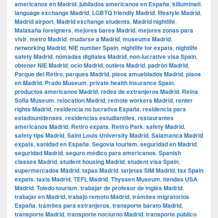
americanos en Madrid
,
jubilados americanos en España
,
killuminati
,
language exchange Madrid
,
LGBTQ friendly Madrid
,
lifestyle Madrid
,
Madrid airport
,
Madrid exchange students
,
Madrid nightlife
,
Malasaña foreigners
,
mejores bares Madrid
,
mejores zonas para
vivir
,
metro Madrid
,
mudarse a Madrid
,
museums Madrid
,
networking Madrid
,
NIE number Spain
,
nightlife for expats
,
nightlife
safety Madrid
,
nómadas digitales Madrid
,
non-lucrative visa Spain
,
obtener NIE Madrid
,
ocio Madrid
,
outlets Madrid
,
padrón Madrid
,
Parque del Retiro
,
parques Madrid
,
pisos amueblados Madrid
,
pisos
en Madrid
,
Prado Museum
,
private health insurance Spain
,
productos americanos Madrid
,
redes de extranjeros Madrid
,
Reina
Sofía Museum
,
relocation Madrid
,
remote workers Madrid
,
renter
rights Madrid
,
residencia no lucrativa España
,
residencia para
estadounidenses
,
residencias estudiantiles
,
restaurantes
americanos Madrid
,
Retiro expats
,
Retiro Park
,
safety Madrid
,
safety tips Madrid
,
Saint Louis University Madrid
,
Salamanca Madrid
expats
,
sanidad en España
,
Segovia tourism
,
seguridad en Madrid
,
seguridad Madrid
,
seguro médico para americanos
,
Spanish
classes Madrid
,
student housing Madrid
,
student visa Spain
,
supermercados Madrid
,
tapas Madrid
,
tarjetas SIM Madrid
,
tax Spain
expats
,
taxis Madrid
,
TEFL Madrid
,
Thyssen Museum
,
tiendas USA
Madrid
,
Toledo tourism
,
trabajar de profesor de inglés Madrid
,
trabajar en Madrid
,
trabajo remoto Madrid
,
trámites migratorios
España
,
trámites para extranjeros
,
transporte barato Madrid
,
transporte Madrid
,
transporte nocturno Madrid
,
transporte público