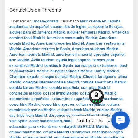
Contact Us on Threema
Publicado en
Uncategorized
|
Etiquetado
abrir cuenta en España
,
academias de español
,
academias de inglés
,
aeropuerto Barajas
,
alquiler para extranjeros Madrid
,
alquiler temporal Madrid
,
American
comfort food Madrid
,
American community Madrid
,
American
expats Madrid
,
American groceries Madrid
,
American restaurants
Madrid
,
American retirees in Spain
,
American students Madrid
,
American tourists Madrid
,
americans in madrid
,
aprender español
,
arte Madrid
,
Ávila tourism
,
ayuda legal España
,
bancos para
extranjeros Madrid
,
banking in Spain
,
barrios para extranjeros
,
best
neighborhoods Madrid
,
bilingual schools Madrid
,
Cabify Madrid
,
Chamberí expats
,
choque cultural Madrid
,
Chueca foreigners
,
clima
Madrid
,
colegios internacionales Madrid
,
comida americana Madrid
,
comida barata Madrid
,
comida española
,
compras Madrid
,
conciertos madrid
,
cost of living Madrid
,
costo de vida Madrid
,
costumbres españolas
,
costumbres españolas para americanos
,
coworking Madrid
,
coworking spaces
,
cultura española
,
cultura
estadounidense en Madrid
,
cultural shock Madrid
,
culture Madrid
,
day trips from Madrid
,
derechos de inquilino Madrid
,
digital nomad
Contac
Contact Us
visa Spain
,
doble nacionalidad
,
dual citizenship Spain USA
,
educación para extranjeros
,
embajada de EE.UU. Madrid
,
Us
empadronamiento
,
empleo Madrid extranjeros
,
enseñando inglés
Madrid
,
erasmus madrid
,
estadounidenses en Madrid
,
estudiar en