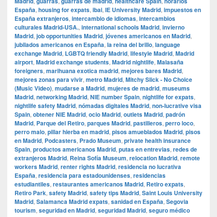
Madrid
,
guarras
,
guarras de madrid
,
healthcare Spain
,
horarios
España
,
housing for expats
,
ibai
,
IE University Madrid
,
impuestos en
España extranjeros
,
intercambio de idiomas
,
intercambios
culturales Madrid-USA.
,
international schools Madrid
,
invierno
Madrid
,
job opportunities Madrid
,
jóvenes americanos en Madrid
,
jubilados americanos en España
,
la reina del brillo
,
language
exchange Madrid
,
LGBTQ friendly Madrid
,
lifestyle Madrid
,
Madrid
airport
,
Madrid exchange students
,
Madrid nightlife
,
Malasaña
foreigners
,
marihuana exotica madrid
,
mejores bares Madrid
,
mejores zonas para vivir
,
metro Madrid
,
Mitchy Slick - No Choice
(Music Video)
,
mudarse a Madrid
,
mujeres de madrid
,
museums
Madrid
,
networking Madrid
,
NIE number Spain
,
nightlife for expats
,
nightlife safety Madrid
,
nómadas digitales Madrid
,
non-lucrative visa
Spain
,
obtener NIE Madrid
,
ocio Madrid
,
outlets Madrid
,
padrón
Madrid
,
Parque del Retiro
,
parques Madrid
,
pastilleros
,
perro loco
,
perro malo
,
pillar hierba en madrid
,
pisos amueblados Madrid
,
pisos
en Madrid
,
Podcasters
,
Prado Museum
,
private health insurance
Spain
,
productos americanos Madrid
,
putas en entrevias
,
redes de
extranjeros Madrid
,
Reina Sofía Museum
,
relocation Madrid
,
remote
workers Madrid
,
renter rights Madrid
,
residencia no lucrativa
España
,
residencia para estadounidenses
,
residencias
estudiantiles
,
restaurantes americanos Madrid
,
Retiro expats
,
Retiro Park
,
safety Madrid
,
safety tips Madrid
,
Saint Louis University
Madrid
,
Salamanca Madrid expats
,
sanidad en España
,
Segovia
tourism
,
seguridad en Madrid
,
seguridad Madrid
,
seguro médico