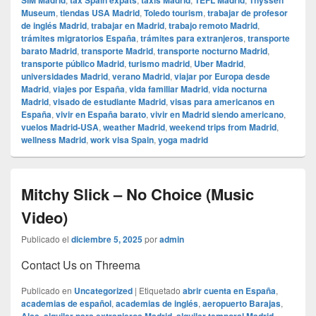
SIM Madrid
tax Spain expats
taxis Madrid
TEFL Madrid
Thyssen
Museum
,
tiendas USA Madrid
,
Toledo tourism
,
trabajar de profesor
de inglés Madrid
,
trabajar en Madrid
,
trabajo remoto Madrid
,
trámites migratorios España
,
trámites para extranjeros
,
transporte
barato Madrid
,
transporte Madrid
,
transporte nocturno Madrid
,
transporte público Madrid
,
turismo madrid
,
Uber Madrid
,
universidades Madrid
,
verano Madrid
,
viajar por Europa desde
Madrid
,
viajes por España
,
vida familiar Madrid
,
vida nocturna
Madrid
,
visado de estudiante Madrid
,
visas para americanos en
España
,
vivir en España barato
,
vivir en Madrid siendo americano
,
vuelos Madrid-USA
,
weather Madrid
,
weekend trips from Madrid
,
wellness Madrid
,
work visa Spain
,
yoga madrid
Mitchy Slick – No Choice (Music
Video)
Publicado el
diciembre 5, 2025
por
admin
Contact Us on Threema
Publicado en
Uncategorized
|
Etiquetado
abrir cuenta en España
,
academias de español
,
academias de inglés
,
aeropuerto Barajas
,
,
,
,