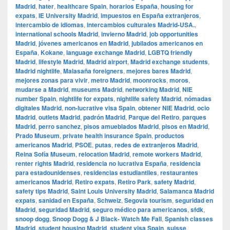
Madrid
,
hater
,
healthcare Spain
,
horarios España
,
housing for
expats
,
IE University Madrid
,
impuestos en España extranjeros
,
intercambio de idiomas
,
intercambios culturales Madrid-USA.
,
international schools Madrid
,
invierno Madrid
,
job opportunities
Madrid
,
jóvenes americanos en Madrid
,
jubilados americanos en
España
,
Kokane
,
language exchange Madrid
,
LGBTQ friendly
Madrid
,
lifestyle Madrid
,
Madrid airport
,
Madrid exchange students
,
Madrid nightlife
,
Malasaña foreigners
,
mejores bares Madrid
,
mejores zonas para vivir
,
metro Madrid
,
moonrocks
,
moros
,
mudarse a Madrid
,
museums Madrid
,
networking Madrid
,
NIE
number Spain
,
nightlife for expats
,
nightlife safety Madrid
,
nómadas
digitales Madrid
,
non-lucrative visa Spain
,
obtener NIE Madrid
,
ocio
Madrid
,
outlets Madrid
,
padrón Madrid
,
Parque del Retiro
,
parques
Madrid
,
perro sanchez
,
pisos amueblados Madrid
,
pisos en Madrid
,
Prado Museum
,
private health insurance Spain
,
productos
americanos Madrid
,
PSOE
,
putas
,
redes de extranjeros Madrid
,
Reina Sofía Museum
,
relocation Madrid
,
remote workers Madrid
,
renter rights Madrid
,
residencia no lucrativa España
,
residencia
para estadounidenses
,
residencias estudiantiles
,
restaurantes
americanos Madrid
,
Retiro expats
,
Retiro Park
,
safety Madrid
,
safety tips Madrid
,
Saint Louis University Madrid
,
Salamanca Madrid
expats
,
sanidad en España
,
Schweiz
,
Segovia tourism
,
seguridad en
Madrid
,
seguridad Madrid
,
seguro médico para americanos
,
sfdk
,
snoop dogg
,
Snoop Dogg & J Black- Watch Me Fall
,
Spanish classes
Madrid
,
student housing Madrid
,
student visa Spain
,
suisse
,