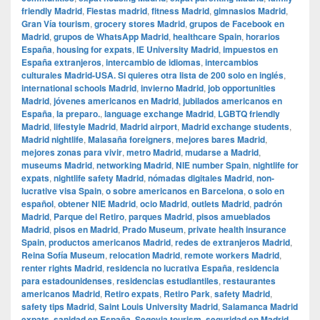
friendly Madrid
,
Fiestas madrid
,
fitness Madrid
,
gimnasios Madrid
,
Gran Vía tourism
,
grocery stores Madrid
,
grupos de Facebook en
Madrid
,
grupos de WhatsApp Madrid
,
healthcare Spain
,
horarios
España
,
housing for expats
,
IE University Madrid
,
impuestos en
España extranjeros
,
intercambio de idiomas
,
intercambios
culturales Madrid-USA. Si quieres otra lista de 200 solo en inglés
,
international schools Madrid
,
invierno Madrid
,
job opportunities
Madrid
,
jóvenes americanos en Madrid
,
jubilados americanos en
España
,
la preparo.
,
language exchange Madrid
,
LGBTQ friendly
Madrid
,
lifestyle Madrid
,
Madrid airport
,
Madrid exchange students
,
Madrid nightlife
,
Malasaña foreigners
,
mejores bares Madrid
,
mejores zonas para vivir
,
metro Madrid
,
mudarse a Madrid
,
museums Madrid
,
networking Madrid
,
NIE number Spain
,
nightlife for
expats
,
nightlife safety Madrid
,
nómadas digitales Madrid
,
non-
lucrative visa Spain
,
o sobre americanos en Barcelona
,
o solo en
español
,
obtener NIE Madrid
,
ocio Madrid
,
outlets Madrid
,
padrón
Madrid
,
Parque del Retiro
,
parques Madrid
,
pisos amueblados
Madrid
,
pisos en Madrid
,
Prado Museum
,
private health insurance
Spain
,
productos americanos Madrid
,
redes de extranjeros Madrid
,
Reina Sofía Museum
,
relocation Madrid
,
remote workers Madrid
,
renter rights Madrid
,
residencia no lucrativa España
,
residencia
para estadounidenses
,
residencias estudiantiles
,
restaurantes
americanos Madrid
,
Retiro expats
,
Retiro Park
,
safety Madrid
,
safety tips Madrid
,
Saint Louis University Madrid
,
Salamanca Madrid
expats
,
sanidad en España
,
Segovia tourism
,
seguridad en Madrid
,