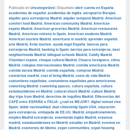
Publicado en
Uncategorized
|
Etiquetado
abrir cuenta en España
,
academias de español
,
academias de inglés
,
aeropuerto Barajas
,
alquiler para extranjeros Madrid
,
alquiler temporal Madrid
,
American
comfort food Madrid
,
American community Madrid
,
American
expats Madrid
,
American groceries Madrid
,
American restaurants
Madrid
,
American retirees in Spain
,
American students Madrid
,
American tourists Madrid
,
americans in madrid
,
aprender español
,
arte Madrid
,
Ávila tourism
,
ayuda legal España
,
bancos para
extranjeros Madrid
,
banking in Spain
,
barrios para extranjeros
,
best
neighborhoods Madrid
,
bilingual schools Madrid
,
Cabify Madrid
,
Chamberí expats
,
choque cultural Madrid
,
Chueca foreigners
,
clima
Madrid
,
colegios internacionales Madrid
,
comida americana Madrid
,
comida barata Madrid
,
comida española
,
compras Madrid
,
conciertos madrid
,
cost of living Madrid
,
costo de vida Madrid
,
costumbres españolas
,
costumbres españolas para americanos
,
coworking Madrid
,
coworking spaces
,
cultura española
,
cultura
estadounidense en Madrid
,
cultural shock Madrid
,
culture Madrid
,
day trips from Madrid
,
derechos de inquilino Madrid
,
Diferencias del
CAFÉ entre ESPAÑA e ITALIA: ¿cuál es MEJOR?
,
digital nomad visa
Spain
,
doble nacionalidad
,
dual citizenship Spain USA
,
educación
para extranjeros
,
embajada de EE.UU. Madrid
,
empadronamiento
,
empleo Madrid extranjeros
,
enseñando inglés Madrid
,
erasmus
madrid
,
estadounidenses en Madrid
,
estudiar en Madrid
,
eventos en
Madrid
,
exámenes de idioma
,
expat communities
,
expat housing