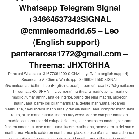
Whatsapp Telegram Signal
+34664537342SIGNAL
@cmmleomadrid.65 – Leo
(English support) –
panterarosa1772@gmail.com –
Threema: JHXT6HHA
Principal Whatsapp+34677084290 SIGNAL – yeffy (no english support) –
Secundario AttCliente Whatsapp +34666265550 SIGNAL
@cmmleomadrid.65 – Leo (English support) – panterarosa1772@gmail.com
– Threema: JHXT6HHA—–:: comprar marihuana madrid, pillar maria en
madrid, fumar amrihuana de interior, barrio del pilar madrid, alcorcon
marihuana, barrio del pilar marihuana, getafe marihuana, leganes
marihuana, fuenlabrada marihuana, gran via marihuana, comprar marihuana
retiro, pillar maria madrid, madrid buy weed, donde comprar maria en
madrid, comprar madrid estupefacientes, pillar porros en madrid, comprar
faso en madrid, aluche marihuana, lucero marihuana, paseo ermita del santo
marihuana, vicente calderon marihuana, plaza de españa marihuana, banco
de españa marihuana, metro de madrid marihuana, pillar maria madrid,