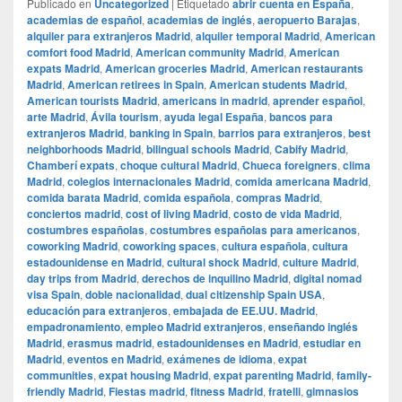
Publicado en
Uncategorized
|
Etiquetado
abrir cuenta en España
,
academias de español
,
academias de inglés
,
aeropuerto Barajas
,
alquiler para extranjeros Madrid
,
alquiler temporal Madrid
,
American
comfort food Madrid
,
American community Madrid
,
American
expats Madrid
,
American groceries Madrid
,
American restaurants
Madrid
,
American retirees in Spain
,
American students Madrid
,
American tourists Madrid
,
americans in madrid
,
aprender español
,
arte Madrid
,
Ávila tourism
,
ayuda legal España
,
bancos para
extranjeros Madrid
,
banking in Spain
,
barrios para extranjeros
,
best
neighborhoods Madrid
,
bilingual schools Madrid
,
Cabify Madrid
,
Chamberí expats
,
choque cultural Madrid
,
Chueca foreigners
,
clima
Madrid
,
colegios internacionales Madrid
,
comida americana Madrid
,
comida barata Madrid
,
comida española
,
compras Madrid
,
conciertos madrid
,
cost of living Madrid
,
costo de vida Madrid
,
costumbres españolas
,
costumbres españolas para americanos
,
coworking Madrid
,
coworking spaces
,
cultura española
,
cultura
estadounidense en Madrid
,
cultural shock Madrid
,
culture Madrid
,
day trips from Madrid
,
derechos de inquilino Madrid
,
digital nomad
visa Spain
,
doble nacionalidad
,
dual citizenship Spain USA
,
educación para extranjeros
,
embajada de EE.UU. Madrid
,
empadronamiento
,
empleo Madrid extranjeros
,
enseñando inglés
Madrid
,
erasmus madrid
,
estadounidenses en Madrid
,
estudiar en
Madrid
,
eventos en Madrid
,
exámenes de idioma
,
expat
communities
,
expat housing Madrid
,
expat parenting Madrid
,
family-
friendly Madrid
,
Fiestas madrid
,
fitness Madrid
,
fratelli
,
gimnasios