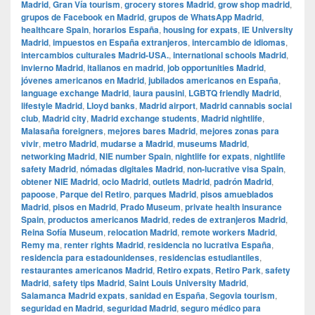
Madrid
,
Gran Vía tourism
,
grocery stores Madrid
,
grow shop madrid
,
grupos de Facebook en Madrid
,
grupos de WhatsApp Madrid
,
healthcare Spain
,
horarios España
,
housing for expats
,
IE University
Madrid
,
impuestos en España extranjeros
,
intercambio de idiomas
,
intercambios culturales Madrid-USA.
,
international schools Madrid
,
invierno Madrid
,
italianos en madrid
,
job opportunities Madrid
,
jóvenes americanos en Madrid
,
jubilados americanos en España
,
language exchange Madrid
,
laura pausini
,
LGBTQ friendly Madrid
,
lifestyle Madrid
,
Lloyd banks
,
Madrid airport
,
Madrid cannabis social
club
,
Madrid city
,
Madrid exchange students
,
Madrid nightlife
,
Malasaña foreigners
,
mejores bares Madrid
,
mejores zonas para
vivir
,
metro Madrid
,
mudarse a Madrid
,
museums Madrid
,
networking Madrid
,
NIE number Spain
,
nightlife for expats
,
nightlife
safety Madrid
,
nómadas digitales Madrid
,
non-lucrative visa Spain
,
obtener NIE Madrid
,
ocio Madrid
,
outlets Madrid
,
padrón Madrid
,
papoose
,
Parque del Retiro
,
parques Madrid
,
pisos amueblados
Madrid
,
pisos en Madrid
,
Prado Museum
,
private health insurance
Spain
,
productos americanos Madrid
,
redes de extranjeros Madrid
,
Reina Sofía Museum
,
relocation Madrid
,
remote workers Madrid
,
Remy ma
,
renter rights Madrid
,
residencia no lucrativa España
,
residencia para estadounidenses
,
residencias estudiantiles
,
restaurantes americanos Madrid
,
Retiro expats
,
Retiro Park
,
safety
Madrid
,
safety tips Madrid
,
Saint Louis University Madrid
,
Salamanca Madrid expats
,
sanidad en España
,
Segovia tourism
,
seguridad en Madrid
,
seguridad Madrid
,
seguro médico para