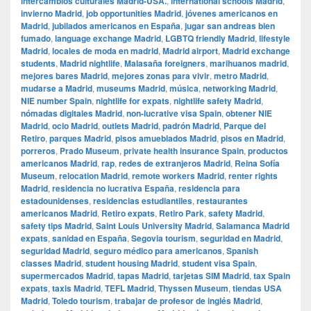
intercambios culturales Madrid-USA.
,
international schools Madrid
,
invierno Madrid
,
job opportunities Madrid
,
jóvenes americanos en
Madrid
,
jubilados americanos en España
,
jugar san andreas bien
fumado
,
language exchange Madrid
,
LGBTQ friendly Madrid
,
lifestyle
Madrid
,
locales de moda en madrid
,
Madrid airport
,
Madrid exchange
students
,
Madrid nightlife
,
Malasaña foreigners
,
marihuanos madrid
,
mejores bares Madrid
,
mejores zonas para vivir
,
metro Madrid
,
mudarse a Madrid
,
museums Madrid
,
música
,
networking Madrid
,
NIE number Spain
,
nightlife for expats
,
nightlife safety Madrid
,
nómadas digitales Madrid
,
non-lucrative visa Spain
,
obtener NIE
Madrid
,
ocio Madrid
,
outlets Madrid
,
padrón Madrid
,
Parque del
Retiro
,
parques Madrid
,
pisos amueblados Madrid
,
pisos en Madrid
,
porreros
,
Prado Museum
,
private health insurance Spain
,
productos
americanos Madrid
,
rap
,
redes de extranjeros Madrid
,
Reina Sofía
Museum
,
relocation Madrid
,
remote workers Madrid
,
renter rights
Madrid
,
residencia no lucrativa España
,
residencia para
estadounidenses
,
residencias estudiantiles
,
restaurantes
americanos Madrid
,
Retiro expats
,
Retiro Park
,
safety Madrid
,
safety tips Madrid
,
Saint Louis University Madrid
,
Salamanca Madrid
expats
,
sanidad en España
,
Segovia tourism
,
seguridad en Madrid
,
seguridad Madrid
,
seguro médico para americanos
,
Spanish
classes Madrid
,
student housing Madrid
,
student visa Spain
,
supermercados Madrid
,
tapas Madrid
,
tarjetas SIM Madrid
,
tax Spain
expats
,
taxis Madrid
,
TEFL Madrid
,
Thyssen Museum
,
tiendas USA
Madrid
,
Toledo tourism
,
trabajar de profesor de inglés Madrid
,