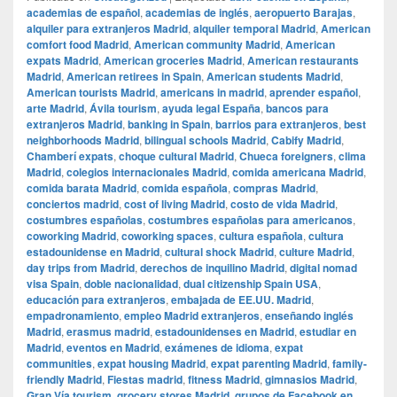
academias de español
,
academias de inglés
,
aeropuerto Barajas
,
alquiler para extranjeros Madrid
,
alquiler temporal Madrid
,
American
comfort food Madrid
,
American community Madrid
,
American
expats Madrid
,
American groceries Madrid
,
American restaurants
Madrid
,
American retirees in Spain
,
American students Madrid
,
American tourists Madrid
,
americans in madrid
,
aprender español
,
arte Madrid
,
Ávila tourism
,
ayuda legal España
,
bancos para
extranjeros Madrid
,
banking in Spain
,
barrios para extranjeros
,
best
neighborhoods Madrid
,
bilingual schools Madrid
,
Cabify Madrid
,
Chamberí expats
,
choque cultural Madrid
,
Chueca foreigners
,
clima
Madrid
,
colegios internacionales Madrid
,
comida americana Madrid
,
comida barata Madrid
,
comida española
,
compras Madrid
,
conciertos madrid
,
cost of living Madrid
,
costo de vida Madrid
,
costumbres españolas
,
costumbres españolas para americanos
,
coworking Madrid
,
coworking spaces
,
cultura española
,
cultura
estadounidense en Madrid
,
cultural shock Madrid
,
culture Madrid
,
day trips from Madrid
,
derechos de inquilino Madrid
,
digital nomad
visa Spain
,
doble nacionalidad
,
dual citizenship Spain USA
,
educación para extranjeros
,
embajada de EE.UU. Madrid
,
empadronamiento
,
empleo Madrid extranjeros
,
enseñando inglés
Madrid
,
erasmus madrid
,
estadounidenses en Madrid
,
estudiar en
Madrid
,
eventos en Madrid
,
exámenes de idioma
,
expat
communities
,
expat housing Madrid
,
expat parenting Madrid
,
family-
friendly Madrid
,
Fiestas madrid
,
fitness Madrid
,
gimnasios Madrid
,
Gran Vía tourism
,
grocery stores Madrid
,
grupos de Facebook en