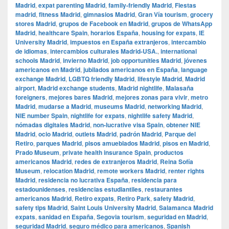
Madrid
,
expat parenting Madrid
,
family-friendly Madrid
,
Fiestas
madrid
,
fitness Madrid
,
gimnasios Madrid
,
Gran Vía tourism
,
grocery
stores Madrid
,
grupos de Facebook en Madrid
,
grupos de WhatsApp
Madrid
,
healthcare Spain
,
horarios España
,
housing for expats
,
IE
University Madrid
,
impuestos en España extranjeros
,
intercambio
de idiomas
,
intercambios culturales Madrid-USA.
,
international
schools Madrid
,
invierno Madrid
,
job opportunities Madrid
,
jóvenes
americanos en Madrid
,
jubilados americanos en España
,
language
exchange Madrid
,
LGBTQ friendly Madrid
,
lifestyle Madrid
,
Madrid
airport
,
Madrid exchange students
,
Madrid nightlife
,
Malasaña
foreigners
,
mejores bares Madrid
,
mejores zonas para vivir
,
metro
Madrid
,
mudarse a Madrid
,
museums Madrid
,
networking Madrid
,
NIE number Spain
,
nightlife for expats
,
nightlife safety Madrid
,
nómadas digitales Madrid
,
non-lucrative visa Spain
,
obtener NIE
Madrid
,
ocio Madrid
,
outlets Madrid
,
padrón Madrid
,
Parque del
Retiro
,
parques Madrid
,
pisos amueblados Madrid
,
pisos en Madrid
,
Prado Museum
,
private health insurance Spain
,
productos
americanos Madrid
,
redes de extranjeros Madrid
,
Reina Sofía
Museum
,
relocation Madrid
,
remote workers Madrid
,
renter rights
Madrid
,
residencia no lucrativa España
,
residencia para
estadounidenses
,
residencias estudiantiles
,
restaurantes
americanos Madrid
,
Retiro expats
,
Retiro Park
,
safety Madrid
,
safety tips Madrid
,
Saint Louis University Madrid
,
Salamanca Madrid
expats
,
sanidad en España
,
Segovia tourism
,
seguridad en Madrid
,
seguridad Madrid
,
seguro médico para americanos
,
Spanish