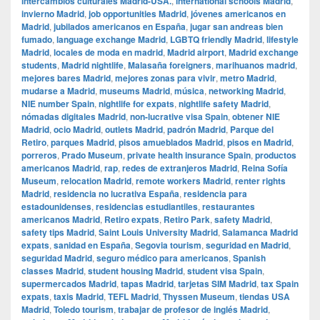
intercambios culturales Madrid-USA.
,
international schools Madrid
,
invierno Madrid
,
job opportunities Madrid
,
jóvenes americanos en
Madrid
,
jubilados americanos en España
,
jugar san andreas bien
fumado
,
language exchange Madrid
,
LGBTQ friendly Madrid
,
lifestyle
Madrid
,
locales de moda en madrid
,
Madrid airport
,
Madrid exchange
students
,
Madrid nightlife
,
Malasaña foreigners
,
marihuanos madrid
,
mejores bares Madrid
,
mejores zonas para vivir
,
metro Madrid
,
mudarse a Madrid
,
museums Madrid
,
música
,
networking Madrid
,
NIE number Spain
,
nightlife for expats
,
nightlife safety Madrid
,
nómadas digitales Madrid
,
non-lucrative visa Spain
,
obtener NIE
Madrid
,
ocio Madrid
,
outlets Madrid
,
padrón Madrid
,
Parque del
Retiro
,
parques Madrid
,
pisos amueblados Madrid
,
pisos en Madrid
,
porreros
,
Prado Museum
,
private health insurance Spain
,
productos
americanos Madrid
,
rap
,
redes de extranjeros Madrid
,
Reina Sofía
Museum
,
relocation Madrid
,
remote workers Madrid
,
renter rights
Madrid
,
residencia no lucrativa España
,
residencia para
estadounidenses
,
residencias estudiantiles
,
restaurantes
americanos Madrid
,
Retiro expats
,
Retiro Park
,
safety Madrid
,
safety tips Madrid
,
Saint Louis University Madrid
,
Salamanca Madrid
expats
,
sanidad en España
,
Segovia tourism
,
seguridad en Madrid
,
seguridad Madrid
,
seguro médico para americanos
,
Spanish
classes Madrid
,
student housing Madrid
,
student visa Spain
,
supermercados Madrid
,
tapas Madrid
,
tarjetas SIM Madrid
,
tax Spain
expats
,
taxis Madrid
,
TEFL Madrid
,
Thyssen Museum
,
tiendas USA
Madrid
,
Toledo tourism
,
trabajar de profesor de inglés Madrid
,