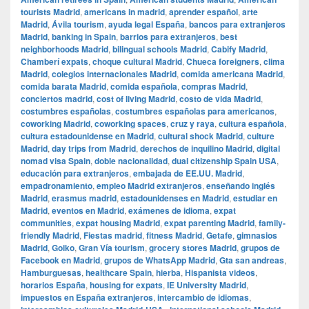
tourists Madrid
,
americans in madrid
,
aprender español
,
arte
Madrid
,
Ávila tourism
,
ayuda legal España
,
bancos para extranjeros
Madrid
,
banking in Spain
,
barrios para extranjeros
,
best
neighborhoods Madrid
,
bilingual schools Madrid
,
Cabify Madrid
,
Chamberí expats
,
choque cultural Madrid
,
Chueca foreigners
,
clima
Madrid
,
colegios internacionales Madrid
,
comida americana Madrid
,
comida barata Madrid
,
comida española
,
compras Madrid
,
conciertos madrid
,
cost of living Madrid
,
costo de vida Madrid
,
costumbres españolas
,
costumbres españolas para americanos
,
coworking Madrid
,
coworking spaces
,
cruz y raya
,
cultura española
,
cultura estadounidense en Madrid
,
cultural shock Madrid
,
culture
Madrid
,
day trips from Madrid
,
derechos de inquilino Madrid
,
digital
nomad visa Spain
,
doble nacionalidad
,
dual citizenship Spain USA
,
educación para extranjeros
,
embajada de EE.UU. Madrid
,
empadronamiento
,
empleo Madrid extranjeros
,
enseñando inglés
Madrid
,
erasmus madrid
,
estadounidenses en Madrid
,
estudiar en
Madrid
,
eventos en Madrid
,
exámenes de idioma
,
expat
communities
,
expat housing Madrid
,
expat parenting Madrid
,
family-
friendly Madrid
,
Fiestas madrid
,
fitness Madrid
,
Getafe
,
gimnasios
Madrid
,
Goiko
,
Gran Vía tourism
,
grocery stores Madrid
,
grupos de
Facebook en Madrid
,
grupos de WhatsApp Madrid
,
Gta san andreas
,
Hamburguesas
,
healthcare Spain
,
hierba
,
Hispanista videos
,
horarios España
,
housing for expats
,
IE University Madrid
,
impuestos en España extranjeros
,
intercambio de idiomas
,