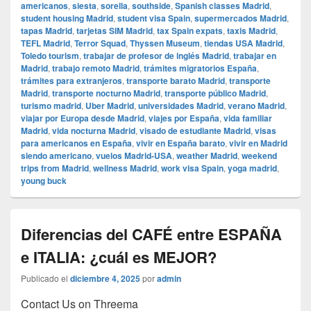
americanos
,
siesta
,
sorella
,
southside
,
Spanish classes Madrid
,
student housing Madrid
,
student visa Spain
,
supermercados Madrid
,
tapas Madrid
,
tarjetas SIM Madrid
,
tax Spain expats
,
taxis Madrid
,
TEFL Madrid
,
Terror Squad
,
Thyssen Museum
,
tiendas USA Madrid
,
Toledo tourism
,
trabajar de profesor de inglés Madrid
,
trabajar en
Madrid
,
trabajo remoto Madrid
,
trámites migratorios España
,
trámites para extranjeros
,
transporte barato Madrid
,
transporte
Madrid
,
transporte nocturno Madrid
,
transporte público Madrid
,
turismo madrid
,
Uber Madrid
,
universidades Madrid
,
verano Madrid
,
viajar por Europa desde Madrid
,
viajes por España
,
vida familiar
Madrid
,
vida nocturna Madrid
,
visado de estudiante Madrid
,
visas
para americanos en España
,
vivir en España barato
,
vivir en Madrid
siendo americano
,
vuelos Madrid-USA
,
weather Madrid
,
weekend
trips from Madrid
,
wellness Madrid
,
work visa Spain
,
yoga madrid
,
young buck
Diferencias del CAFÉ entre ESPAÑA
e ITALIA: ¿cuál es MEJOR?
Publicado el
diciembre 4, 2025
por
admin
Contact Us on Threema