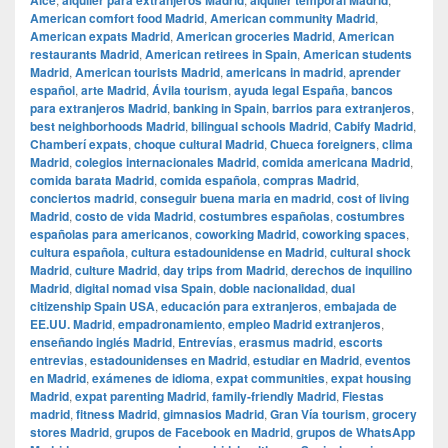
Alce
alquiler para extranjeros Madrid
alquiler temporal Madrid
American comfort food Madrid
,
American community Madrid
,
American expats Madrid
,
American groceries Madrid
,
American
restaurants Madrid
,
American retirees in Spain
,
American students
Madrid
,
American tourists Madrid
,
americans in madrid
,
aprender
español
,
arte Madrid
,
Ávila tourism
,
ayuda legal España
,
bancos
para extranjeros Madrid
,
banking in Spain
,
barrios para extranjeros
,
best neighborhoods Madrid
,
bilingual schools Madrid
,
Cabify Madrid
,
Chamberí expats
,
choque cultural Madrid
,
Chueca foreigners
,
clima
Madrid
,
colegios internacionales Madrid
,
comida americana Madrid
,
comida barata Madrid
,
comida española
,
compras Madrid
,
conciertos madrid
,
conseguir buena maria en madrid
,
cost of living
Madrid
,
costo de vida Madrid
,
costumbres españolas
,
costumbres
españolas para americanos
,
coworking Madrid
,
coworking spaces
,
cultura española
,
cultura estadounidense en Madrid
,
cultural shock
Madrid
,
culture Madrid
,
day trips from Madrid
,
derechos de inquilino
Madrid
,
digital nomad visa Spain
,
doble nacionalidad
,
dual
citizenship Spain USA
,
educación para extranjeros
,
embajada de
EE.UU. Madrid
,
empadronamiento
,
empleo Madrid extranjeros
,
enseñando inglés Madrid
,
Entrevías
,
erasmus madrid
,
escorts
entrevias
,
estadounidenses en Madrid
,
estudiar en Madrid
,
eventos
en Madrid
,
exámenes de idioma
,
expat communities
,
expat housing
Madrid
,
expat parenting Madrid
,
family-friendly Madrid
,
Fiestas
madrid
,
fitness Madrid
,
gimnasios Madrid
,
Gran Vía tourism
,
grocery
stores Madrid
,
grupos de Facebook en Madrid
,
grupos de WhatsApp