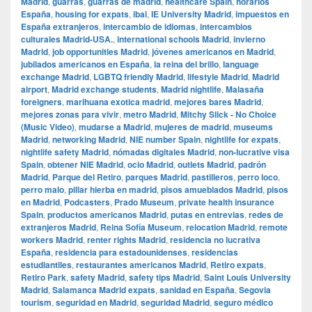
Madrid
,
guarras
,
guarras de madrid
,
healthcare Spain
,
horarios
España
,
housing for expats
,
ibai
,
IE University Madrid
,
impuestos en
España extranjeros
,
intercambio de idiomas
,
intercambios
culturales Madrid-USA.
,
international schools Madrid
,
invierno
Madrid
,
job opportunities Madrid
,
jóvenes americanos en Madrid
,
jubilados americanos en España
,
la reina del brillo
,
language
exchange Madrid
,
LGBTQ friendly Madrid
,
lifestyle Madrid
,
Madrid
airport
,
Madrid exchange students
,
Madrid nightlife
,
Malasaña
foreigners
,
marihuana exotica madrid
,
mejores bares Madrid
,
mejores zonas para vivir
,
metro Madrid
,
Mitchy Slick - No Choice
(Music Video)
,
mudarse a Madrid
,
mujeres de madrid
,
museums
Madrid
,
networking Madrid
,
NIE number Spain
,
nightlife for expats
,
nightlife safety Madrid
,
nómadas digitales Madrid
,
non-lucrative visa
Spain
,
obtener NIE Madrid
,
ocio Madrid
,
outlets Madrid
,
padrón
Madrid
,
Parque del Retiro
,
parques Madrid
,
pastilleros
,
perro loco
,
perro malo
,
pillar hierba en madrid
,
pisos amueblados Madrid
,
pisos
en Madrid
,
Podcasters
,
Prado Museum
,
private health insurance
Spain
,
productos americanos Madrid
,
putas en entrevias
,
redes de
extranjeros Madrid
,
Reina Sofía Museum
,
relocation Madrid
,
remote
workers Madrid
,
renter rights Madrid
,
residencia no lucrativa
España
,
residencia para estadounidenses
,
residencias
estudiantiles
,
restaurantes americanos Madrid
,
Retiro expats
,
Retiro Park
,
safety Madrid
,
safety tips Madrid
,
Saint Louis University
Madrid
,
Salamanca Madrid expats
,
sanidad en España
,
Segovia
tourism
,
seguridad en Madrid
,
seguridad Madrid
,
seguro médico