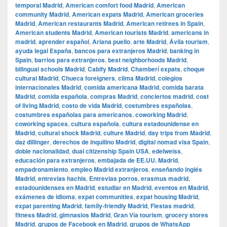
temporal Madrid
,
American comfort food Madrid
,
American
community Madrid
,
American expats Madrid
,
American groceries
Madrid
,
American restaurants Madrid
,
American retirees in Spain
,
American students Madrid
,
American tourists Madrid
,
americans in
madrid
,
aprender español
,
Ariana puello
,
arte Madrid
,
Ávila tourism
,
ayuda legal España
,
bancos para extranjeros Madrid
,
banking in
Spain
,
barrios para extranjeros
,
best neighborhoods Madrid
,
bilingual schools Madrid
,
Cabify Madrid
,
Chamberí expats
,
choque
cultural Madrid
,
Chueca foreigners
,
clima Madrid
,
colegios
internacionales Madrid
,
comida americana Madrid
,
comida barata
Madrid
,
comida española
,
compras Madrid
,
conciertos madrid
,
cost
of living Madrid
,
costo de vida Madrid
,
costumbres españolas
,
costumbres españolas para americanos
,
coworking Madrid
,
coworking spaces
,
cultura española
,
cultura estadounidense en
Madrid
,
cultural shock Madrid
,
culture Madrid
,
day trips from Madrid
,
daz dillinger
,
derechos de inquilino Madrid
,
digital nomad visa Spain
,
doble nacionalidad
,
dual citizenship Spain USA
,
edelweiss
,
educación para extranjeros
,
embajada de EE.UU. Madrid
,
empadronamiento
,
empleo Madrid extranjeros
,
enseñando inglés
Madrid
,
entrevias hachis
,
Entrevias porros
,
erasmus madrid
,
estadounidenses en Madrid
,
estudiar en Madrid
,
eventos en Madrid
,
exámenes de idioma
,
expat communities
,
expat housing Madrid
,
expat parenting Madrid
,
family-friendly Madrid
,
Fiestas madrid
,
fitness Madrid
,
gimnasios Madrid
,
Gran Vía tourism
,
grocery stores
Madrid
,
grupos de Facebook en Madrid
,
grupos de WhatsApp