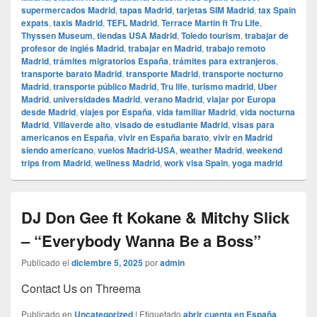
supermercados Madrid
,
tapas Madrid
,
tarjetas SIM Madrid
,
tax Spain
expats
,
taxis Madrid
,
TEFL Madrid
,
Terrace Martin ft Tru Life
,
Thyssen Museum
,
tiendas USA Madrid
,
Toledo tourism
,
trabajar de
profesor de inglés Madrid
,
trabajar en Madrid
,
trabajo remoto
Madrid
,
trámites migratorios España
,
trámites para extranjeros
,
transporte barato Madrid
,
transporte Madrid
,
transporte nocturno
Madrid
,
transporte público Madrid
,
Tru life
,
turismo madrid
,
Uber
Madrid
,
universidades Madrid
,
verano Madrid
,
viajar por Europa
desde Madrid
,
viajes por España
,
vida familiar Madrid
,
vida nocturna
Madrid
,
Villaverde alto
,
visado de estudiante Madrid
,
visas para
americanos en España
,
vivir en España barato
,
vivir en Madrid
siendo americano
,
vuelos Madrid-USA
,
weather Madrid
,
weekend
trips from Madrid
,
wellness Madrid
,
work visa Spain
,
yoga madrid
DJ Don Gee ft Kokane & Mitchy Slick
– “Everybody Wanna Be a Boss”
Publicado el
diciembre 5, 2025
por
admin
Contact Us on Threema
Publicado en
Uncategorized
|
Etiquetado
abrir cuenta en España
,