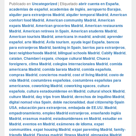
Publicado en
Uncategorized
|
Etiquetado
abrir cuenta en España
,
academias de español
,
academias de inglés
,
aeropuerto Barajas
,
alquiler para extranjeros Madrid
,
alquiler temporal Madrid
,
American
comfort food Madrid
,
American community Madrid
,
American
expats Madrid
,
American groceries Madrid
,
American restaurants
Madrid
,
American retirees in Spain
,
American students Madrid
,
American tourists Madrid
,
americans in madrid
,
android
,
aprender
español
,
arte Madrid
,
Ávila tourism
,
ayuda legal España
,
bancos
para extranjeros Madrid
,
banking in Spain
,
barrios para extranjeros
,
best neighborhoods Madrid
,
bilingual schools Madrid
,
Cabify Madrid
,
catalan
,
Chamberí expats
,
choque cultural Madrid
,
Chueca
foreigners
,
clima Madrid
,
colegios internacionales Madrid
,
comida
americana Madrid
,
comida barata Madrid
,
comida española
,
compras Madrid
,
conciertos madrid
,
cost of living Madrid
,
costo de
vida Madrid
,
costumbres españolas
,
costumbres españolas para
americanos
,
coworking Madrid
,
coworking spaces
,
cultura
española
,
cultura estadounidense en Madrid
,
cultural shock Madrid
,
culture Madrid
,
day trips from Madrid
,
derechos de inquilino Madrid
,
digital nomad visa Spain
,
doble nacionalidad
,
dual citizenship Spain
USA
,
educación para extranjeros
,
embajada de EE.UU. Madrid
,
empadronamiento
,
empleo Madrid extranjeros
,
enseñando inglés
Madrid
,
erasmus madrid
,
estadounidenses en Madrid
,
estudiar en
Madrid
,
eventos en Madrid
,
exámenes de idioma
,
expat
communities
,
expat housing Madrid
,
expat parenting Madrid
,
family-
friendly Madrid
,
Fiestas madrid
,
fitness Madrid
,
gimnasios Madrid
,