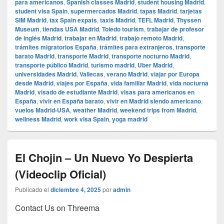
para americanos
,
Spanish classes Madrid
,
student housing Madrid
,
student visa Spain
,
supermercados Madrid
,
tapas Madrid
,
tarjetas
SIM Madrid
,
tax Spain expats
,
taxis Madrid
,
TEFL Madrid
,
Thyssen
Museum
,
tiendas USA Madrid
,
Toledo tourism
,
trabajar de profesor
de inglés Madrid
,
trabajar en Madrid
,
trabajo remoto Madrid
,
trámites migratorios España
,
trámites para extranjeros
,
transporte
barato Madrid
,
transporte Madrid
,
transporte nocturno Madrid
,
transporte público Madrid
,
turismo madrid
,
Uber Madrid
,
universidades Madrid
,
Vallecas
,
verano Madrid
,
viajar por Europa
desde Madrid
,
viajes por España
,
vida familiar Madrid
,
vida nocturna
Madrid
,
visado de estudiante Madrid
,
visas para americanos en
España
,
vivir en España barato
,
vivir en Madrid siendo americano
,
vuelos Madrid-USA
,
weather Madrid
,
weekend trips from Madrid
,
wellness Madrid
,
work visa Spain
,
yoga madrid
El Chojin – Un Nuevo Yo Despierta
(Videoclip Oficial)
Publicado el
diciembre 4, 2025
por
admin
Contact Us on Threema