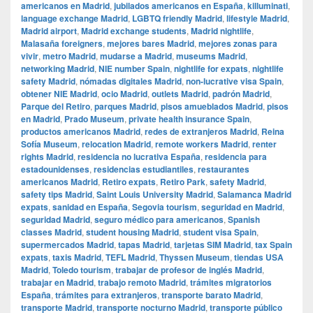
americanos en Madrid
,
jubilados americanos en España
,
killuminati
,
language exchange Madrid
,
LGBTQ friendly Madrid
,
lifestyle Madrid
,
Madrid airport
,
Madrid exchange students
,
Madrid nightlife
,
Malasaña foreigners
,
mejores bares Madrid
,
mejores zonas para
vivir
,
metro Madrid
,
mudarse a Madrid
,
museums Madrid
,
networking Madrid
,
NIE number Spain
,
nightlife for expats
,
nightlife
safety Madrid
,
nómadas digitales Madrid
,
non-lucrative visa Spain
,
obtener NIE Madrid
,
ocio Madrid
,
outlets Madrid
,
padrón Madrid
,
Parque del Retiro
,
parques Madrid
,
pisos amueblados Madrid
,
pisos
en Madrid
,
Prado Museum
,
private health insurance Spain
,
productos americanos Madrid
,
redes de extranjeros Madrid
,
Reina
Sofía Museum
,
relocation Madrid
,
remote workers Madrid
,
renter
rights Madrid
,
residencia no lucrativa España
,
residencia para
estadounidenses
,
residencias estudiantiles
,
restaurantes
americanos Madrid
,
Retiro expats
,
Retiro Park
,
safety Madrid
,
safety tips Madrid
,
Saint Louis University Madrid
,
Salamanca Madrid
expats
,
sanidad en España
,
Segovia tourism
,
seguridad en Madrid
,
seguridad Madrid
,
seguro médico para americanos
,
Spanish
classes Madrid
,
student housing Madrid
,
student visa Spain
,
supermercados Madrid
,
tapas Madrid
,
tarjetas SIM Madrid
,
tax Spain
expats
,
taxis Madrid
,
TEFL Madrid
,
Thyssen Museum
,
tiendas USA
Madrid
,
Toledo tourism
,
trabajar de profesor de inglés Madrid
,
trabajar en Madrid
,
trabajo remoto Madrid
,
trámites migratorios
España
,
trámites para extranjeros
,
transporte barato Madrid
,
transporte Madrid
,
transporte nocturno Madrid
,
transporte público