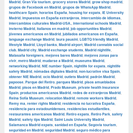
Madrid
,
Gran Vía tourism
,
grocery stores Madrid
,
grow shop madrid
,
grupos de Facebook en Madrid
,
grupos de WhatsApp Madrid
,
healthcare Spain
,
horarios España
,
housing for expats
,
IE University
Madrid
,
impuestos en España extranjeros
,
intercambio de idiomas
,
intercambios culturales Madrid-USA.
,
international schools Madrid
,
invierno Madrid
,
italianos en madrid
,
job opportunities Madrid
,
jóvenes americanos en Madrid
,
jubilados americanos en España
,
language exchange Madrid
,
laura pausini
,
LGBTQ friendly Madrid
,
lifestyle Madrid
,
Lloyd banks
,
Madrid airport
,
Madrid cannabis social
club
,
Madrid city
,
Madrid exchange students
,
Madrid nightlife
,
Malasaña foreigners
,
mejores bares Madrid
,
mejores zonas para
vivir
,
metro Madrid
,
mudarse a Madrid
,
museums Madrid
,
networking Madrid
,
NIE number Spain
,
nightlife for expats
,
nightlife
safety Madrid
,
nómadas digitales Madrid
,
non-lucrative visa Spain
,
obtener NIE Madrid
,
ocio Madrid
,
outlets Madrid
,
padrón Madrid
,
papoose
,
Parque del Retiro
,
parques Madrid
,
pisos amueblados
Madrid
,
pisos en Madrid
,
Prado Museum
,
private health insurance
Spain
,
productos americanos Madrid
,
redes de extranjeros Madrid
,
Reina Sofía Museum
,
relocation Madrid
,
remote workers Madrid
,
Remy ma
,
renter rights Madrid
,
residencia no lucrativa España
,
residencia para estadounidenses
,
residencias estudiantiles
,
restaurantes americanos Madrid
,
Retiro expats
,
Retiro Park
,
safety
Madrid
,
safety tips Madrid
,
Saint Louis University Madrid
,
Salamanca Madrid expats
,
sanidad en España
,
Segovia tourism
,
seguridad en Madrid
,
seguridad Madrid
,
seguro médico para