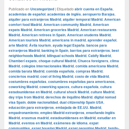
Publicado en
Uncategorized
|
Etiquetado
abrir cuenta en España
,
academias de español
,
academias de inglés
,
aeropuerto Barajas
,
alquiler para extranjeros Madrid
,
alquiler temporal Madrid
,
American
comfort food Madrid
,
American community Madrid
,
American
expats Madrid
,
American groceries Madrid
,
American restaurants
Madrid
,
American retirees in Spain
,
American students Madrid
,
American tourists Madrid
,
americans in madrid
,
aprender español
,
arte Madrid
,
Ávila tourism
,
ayuda legal España
,
bancos para
extranjeros Madrid
,
banking in Spain
,
barrios para extranjeros
,
best
neighborhoods Madrid
,
bilingual schools Madrid
,
Cabify Madrid
,
Chamberí expats
,
choque cultural Madrid
,
Chueca foreigners
,
clima
Madrid
,
colegios internacionales Madrid
,
comida americana Madrid
,
comida barata Madrid
,
comida española
,
compras Madrid
,
conciertos madrid
,
cost of living Madrid
,
costo de vida Madrid
,
costumbres españolas
,
costumbres españolas para americanos
,
coworking Madrid
,
coworking spaces
,
cultura española
,
cultura
estadounidense en Madrid
,
cultural shock Madrid
,
culture Madrid
,
day trips from Madrid
,
derechos de inquilino Madrid
,
digital nomad
visa Spain
,
doble nacionalidad
,
dual citizenship Spain USA
,
educación para extranjeros
,
embajada de EE.UU. Madrid
,
empadronamiento
,
empleo Madrid extranjeros
,
enseñando inglés
Madrid
,
erasmus madrid
,
estadounidenses en Madrid
,
estudiar en
Madrid
,
eventos en Madrid
,
exámenes de idioma
,
expat
communities
,
expat housing Madrid
,
expat parenting Madrid
,
family-