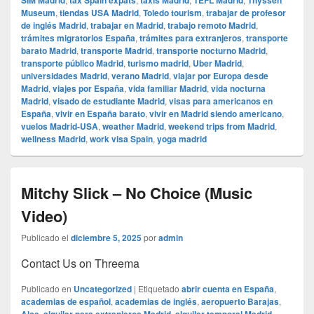
SIM Madrid
tax Spain expats
taxis Madrid
TEFL Madrid
Thyssen
Museum
,
tiendas USA Madrid
,
Toledo tourism
,
trabajar de profesor
de inglés Madrid
,
trabajar en Madrid
,
trabajo remoto Madrid
,
trámites migratorios España
,
trámites para extranjeros
,
transporte
barato Madrid
,
transporte Madrid
,
transporte nocturno Madrid
,
transporte público Madrid
,
turismo madrid
,
Uber Madrid
,
universidades Madrid
,
verano Madrid
,
viajar por Europa desde
Madrid
,
viajes por España
,
vida familiar Madrid
,
vida nocturna
Madrid
,
visado de estudiante Madrid
,
visas para americanos en
España
,
vivir en España barato
,
vivir en Madrid siendo americano
,
vuelos Madrid-USA
,
weather Madrid
,
weekend trips from Madrid
,
wellness Madrid
,
work visa Spain
,
yoga madrid
Mitchy Slick – No Choice (Music
Video)
Publicado el
diciembre 5, 2025
por
admin
Contact Us on Threema
Publicado en
Uncategorized
|
Etiquetado
abrir cuenta en España
,
academias de español
,
academias de inglés
,
aeropuerto Barajas
,
,
,
,