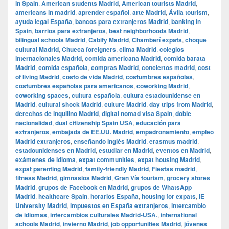
in Spain
,
American students Madrid
,
American tourists Madrid
,
americans in madrid
,
aprender español
,
arte Madrid
,
Ávila tourism
,
ayuda legal España
,
bancos para extranjeros Madrid
,
banking in
Spain
,
barrios para extranjeros
,
best neighborhoods Madrid
,
bilingual schools Madrid
,
Cabify Madrid
,
Chamberí expats
,
choque
cultural Madrid
,
Chueca foreigners
,
clima Madrid
,
colegios
internacionales Madrid
,
comida americana Madrid
,
comida barata
Madrid
,
comida española
,
compras Madrid
,
conciertos madrid
,
cost
of living Madrid
,
costo de vida Madrid
,
costumbres españolas
,
costumbres españolas para americanos
,
coworking Madrid
,
coworking spaces
,
cultura española
,
cultura estadounidense en
Madrid
,
cultural shock Madrid
,
culture Madrid
,
day trips from Madrid
,
derechos de inquilino Madrid
,
digital nomad visa Spain
,
doble
nacionalidad
,
dual citizenship Spain USA
,
educación para
extranjeros
,
embajada de EE.UU. Madrid
,
empadronamiento
,
empleo
Madrid extranjeros
,
enseñando inglés Madrid
,
erasmus madrid
,
estadounidenses en Madrid
,
estudiar en Madrid
,
eventos en Madrid
,
exámenes de idioma
,
expat communities
,
expat housing Madrid
,
expat parenting Madrid
,
family-friendly Madrid
,
Fiestas madrid
,
fitness Madrid
,
gimnasios Madrid
,
Gran Vía tourism
,
grocery stores
Madrid
,
grupos de Facebook en Madrid
,
grupos de WhatsApp
Madrid
,
healthcare Spain
,
horarios España
,
housing for expats
,
IE
University Madrid
,
impuestos en España extranjeros
,
intercambio
de idiomas
,
intercambios culturales Madrid-USA.
,
international
schools Madrid
,
invierno Madrid
,
job opportunities Madrid
,
jóvenes