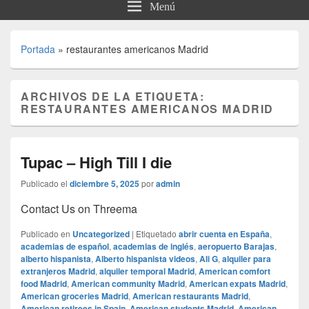
Menú
Portada
»
restaurantes americanos Madrid
ARCHIVOS DE LA ETIQUETA:
RESTAURANTES AMERICANOS MADRID
Tupac – High Till I die
Publicado el
diciembre 5, 2025
por
admin
Contact Us on Threema
Publicado en
Uncategorized
|
Etiquetado
abrir cuenta en España
,
academias de español
,
academias de inglés
,
aeropuerto Barajas
,
alberto hispanista
,
Alberto hispanista videos
,
Ali G
,
alquiler para
extranjeros Madrid
,
alquiler temporal Madrid
,
American comfort
food Madrid
,
American community Madrid
,
American expats Madrid
,
American groceries Madrid
,
American restaurants Madrid
,
American retirees in Spain
,
American students Madrid
,
American