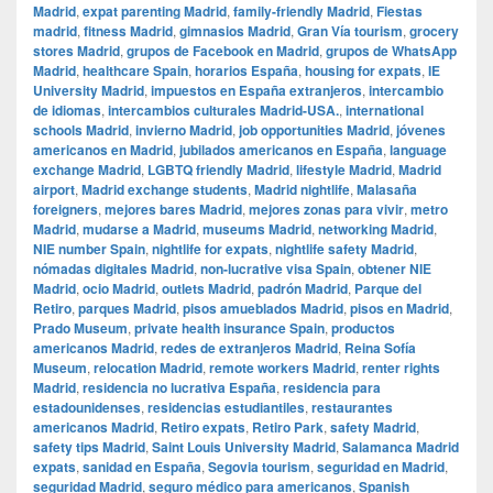
Madrid
,
expat parenting Madrid
,
family-friendly Madrid
,
Fiestas
madrid
,
fitness Madrid
,
gimnasios Madrid
,
Gran Vía tourism
,
grocery
stores Madrid
,
grupos de Facebook en Madrid
,
grupos de WhatsApp
Madrid
,
healthcare Spain
,
horarios España
,
housing for expats
,
IE
University Madrid
,
impuestos en España extranjeros
,
intercambio
de idiomas
,
intercambios culturales Madrid-USA.
,
international
schools Madrid
,
invierno Madrid
,
job opportunities Madrid
,
jóvenes
americanos en Madrid
,
jubilados americanos en España
,
language
exchange Madrid
,
LGBTQ friendly Madrid
,
lifestyle Madrid
,
Madrid
airport
,
Madrid exchange students
,
Madrid nightlife
,
Malasaña
foreigners
,
mejores bares Madrid
,
mejores zonas para vivir
,
metro
Madrid
,
mudarse a Madrid
,
museums Madrid
,
networking Madrid
,
NIE number Spain
,
nightlife for expats
,
nightlife safety Madrid
,
nómadas digitales Madrid
,
non-lucrative visa Spain
,
obtener NIE
Madrid
,
ocio Madrid
,
outlets Madrid
,
padrón Madrid
,
Parque del
Retiro
,
parques Madrid
,
pisos amueblados Madrid
,
pisos en Madrid
,
Prado Museum
,
private health insurance Spain
,
productos
americanos Madrid
,
redes de extranjeros Madrid
,
Reina Sofía
Museum
,
relocation Madrid
,
remote workers Madrid
,
renter rights
Madrid
,
residencia no lucrativa España
,
residencia para
estadounidenses
,
residencias estudiantiles
,
restaurantes
americanos Madrid
,
Retiro expats
,
Retiro Park
,
safety Madrid
,
safety tips Madrid
,
Saint Louis University Madrid
,
Salamanca Madrid
expats
,
sanidad en España
,
Segovia tourism
,
seguridad en Madrid
,
seguridad Madrid
,
seguro médico para americanos
,
Spanish