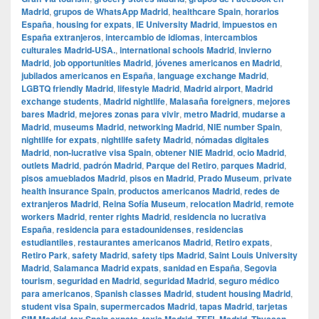
Madrid
,
grupos de WhatsApp Madrid
,
healthcare Spain
,
horarios
España
,
housing for expats
,
IE University Madrid
,
impuestos en
España extranjeros
,
intercambio de idiomas
,
intercambios
culturales Madrid-USA.
,
international schools Madrid
,
invierno
Madrid
,
job opportunities Madrid
,
jóvenes americanos en Madrid
,
jubilados americanos en España
,
language exchange Madrid
,
LGBTQ friendly Madrid
,
lifestyle Madrid
,
Madrid airport
,
Madrid
exchange students
,
Madrid nightlife
,
Malasaña foreigners
,
mejores
bares Madrid
,
mejores zonas para vivir
,
metro Madrid
,
mudarse a
Madrid
,
museums Madrid
,
networking Madrid
,
NIE number Spain
,
nightlife for expats
,
nightlife safety Madrid
,
nómadas digitales
Madrid
,
non-lucrative visa Spain
,
obtener NIE Madrid
,
ocio Madrid
,
outlets Madrid
,
padrón Madrid
,
Parque del Retiro
,
parques Madrid
,
pisos amueblados Madrid
,
pisos en Madrid
,
Prado Museum
,
private
health insurance Spain
,
productos americanos Madrid
,
redes de
extranjeros Madrid
,
Reina Sofía Museum
,
relocation Madrid
,
remote
workers Madrid
,
renter rights Madrid
,
residencia no lucrativa
España
,
residencia para estadounidenses
,
residencias
estudiantiles
,
restaurantes americanos Madrid
,
Retiro expats
,
Retiro Park
,
safety Madrid
,
safety tips Madrid
,
Saint Louis University
Madrid
,
Salamanca Madrid expats
,
sanidad en España
,
Segovia
tourism
,
seguridad en Madrid
,
seguridad Madrid
,
seguro médico
para americanos
,
Spanish classes Madrid
,
student housing Madrid
,
student visa Spain
,
supermercados Madrid
,
tapas Madrid
,
tarjetas
,
,
,
,