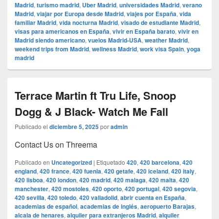
Madrid
,
turismo madrid
,
Uber Madrid
,
universidades Madrid
,
verano
Madrid
,
viajar por Europa desde Madrid
,
viajes por España
,
vida
familiar Madrid
,
vida nocturna Madrid
,
visado de estudiante Madrid
,
visas para americanos en España
,
vivir en España barato
,
vivir en
Madrid siendo americano
,
vuelos Madrid-USA
,
weather Madrid
,
weekend trips from Madrid
,
wellness Madrid
,
work visa Spain
,
yoga
madrid
Terrace Martin ft Tru Life, Snoop
Dogg & J Black- Watch Me Fall
Publicado el
diciembre 5, 2025
por
admin
Contact Us on Threema
Publicado en
Uncategorized
|
Etiquetado
420
,
420 barcelona
,
420
england
,
420 france
,
420 fuenla
,
420 getafe
,
420 iceland
,
420 italy
,
420 lisboa
,
420 london
,
420 madrid
,
420 malaga
,
420 malta
,
420
manchester
,
420 mostoles
,
420 oporto
,
420 portugal
,
420 segovia
,
420 sevilla
,
420 toledo
,
420 valladolid
,
abrir cuenta en España
,
academias de español
,
academias de inglés
,
aeropuerto Barajas
,
alcala de henares
,
alquiler para extranjeros Madrid
,
alquiler