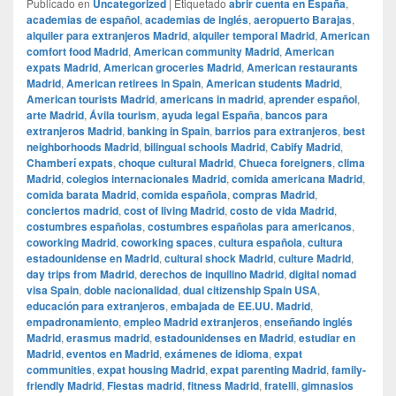
Publicado en
Uncategorized
|
Etiquetado
abrir cuenta en España
,
academias de español
,
academias de inglés
,
aeropuerto Barajas
,
alquiler para extranjeros Madrid
,
alquiler temporal Madrid
,
American
comfort food Madrid
,
American community Madrid
,
American
expats Madrid
,
American groceries Madrid
,
American restaurants
Madrid
,
American retirees in Spain
,
American students Madrid
,
American tourists Madrid
,
americans in madrid
,
aprender español
,
arte Madrid
,
Ávila tourism
,
ayuda legal España
,
bancos para
extranjeros Madrid
,
banking in Spain
,
barrios para extranjeros
,
best
neighborhoods Madrid
,
bilingual schools Madrid
,
Cabify Madrid
,
Chamberí expats
,
choque cultural Madrid
,
Chueca foreigners
,
clima
Madrid
,
colegios internacionales Madrid
,
comida americana Madrid
,
comida barata Madrid
,
comida española
,
compras Madrid
,
conciertos madrid
,
cost of living Madrid
,
costo de vida Madrid
,
costumbres españolas
,
costumbres españolas para americanos
,
coworking Madrid
,
coworking spaces
,
cultura española
,
cultura
estadounidense en Madrid
,
cultural shock Madrid
,
culture Madrid
,
day trips from Madrid
,
derechos de inquilino Madrid
,
digital nomad
visa Spain
,
doble nacionalidad
,
dual citizenship Spain USA
,
educación para extranjeros
,
embajada de EE.UU. Madrid
,
empadronamiento
,
empleo Madrid extranjeros
,
enseñando inglés
Madrid
,
erasmus madrid
,
estadounidenses en Madrid
,
estudiar en
Madrid
,
eventos en Madrid
,
exámenes de idioma
,
expat
communities
,
expat housing Madrid
,
expat parenting Madrid
,
family-
friendly Madrid
,
Fiestas madrid
,
fitness Madrid
,
fratelli
,
gimnasios