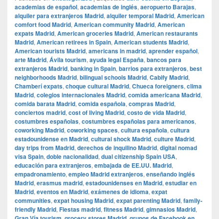
academias de español
,
academias de inglés
,
aeropuerto Barajas
,
alquiler para extranjeros Madrid
,
alquiler temporal Madrid
,
American
comfort food Madrid
,
American community Madrid
,
American
expats Madrid
,
American groceries Madrid
,
American restaurants
Madrid
,
American retirees in Spain
,
American students Madrid
,
American tourists Madrid
,
americans in madrid
,
aprender español
,
arte Madrid
,
Ávila tourism
,
ayuda legal España
,
bancos para
extranjeros Madrid
,
banking in Spain
,
barrios para extranjeros
,
best
neighborhoods Madrid
,
bilingual schools Madrid
,
Cabify Madrid
,
Chamberí expats
,
choque cultural Madrid
,
Chueca foreigners
,
clima
Madrid
,
colegios internacionales Madrid
,
comida americana Madrid
,
comida barata Madrid
,
comida española
,
compras Madrid
,
conciertos madrid
,
cost of living Madrid
,
costo de vida Madrid
,
costumbres españolas
,
costumbres españolas para americanos
,
coworking Madrid
,
coworking spaces
,
cultura española
,
cultura
estadounidense en Madrid
,
cultural shock Madrid
,
culture Madrid
,
day trips from Madrid
,
derechos de inquilino Madrid
,
digital nomad
visa Spain
,
doble nacionalidad
,
dual citizenship Spain USA
,
educación para extranjeros
,
embajada de EE.UU. Madrid
,
empadronamiento
,
empleo Madrid extranjeros
,
enseñando inglés
Madrid
,
erasmus madrid
,
estadounidenses en Madrid
,
estudiar en
Madrid
,
eventos en Madrid
,
exámenes de idioma
,
expat
communities
,
expat housing Madrid
,
expat parenting Madrid
,
family-
friendly Madrid
,
Fiestas madrid
,
fitness Madrid
,
gimnasios Madrid
,
Gran Vía tourism
,
grocery stores Madrid
,
grupos de Facebook en