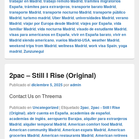
trabajar en Madrid
,
trabajo remoto Madrid
,
trámites migratorios
España
,
trámites para extranjeros
,
transporte barato Madrid
,
transporte Madrid
,
transporte nocturno Madrid
,
transporte público
Madrid
,
turismo madrid
,
Uber Madrid
,
universidades Madrid
,
verano
Madrid
,
viajar por Europa desde Madrid
,
viajes por España
,
vida
familiar Madrid
,
vida nocturna Madrid
,
visado de estudiante Madrid
,
visas para americanos en España
,
vivir en España barato
,
vivir en
Madrid siendo americano
,
vuelos Madrid-USA
,
weather Madrid
,
weekend trips from Madrid
,
wellness Madrid
,
work visa Spain
,
yoga
madrid
,
Zunzunegui
2pac – Still I Rise (Original)
Publicado el
diciembre 5, 2025
por
admin
Contact Us on Threema
Publicado en
Uncategorized
|
Etiquetado
2pac
,
2pac - Still I Rise
(Original)
,
abrir cuenta en España
,
academias de español
,
academias de inglés
,
aeropuerto Barajas
,
alquiler para extranjeros
Madrid
,
alquiler temporal Madrid
,
American comfort food Madrid
,
American community Madrid
,
American expats Madrid
,
American
groceries Madrid
,
American restaurants Madrid
,
American retirees