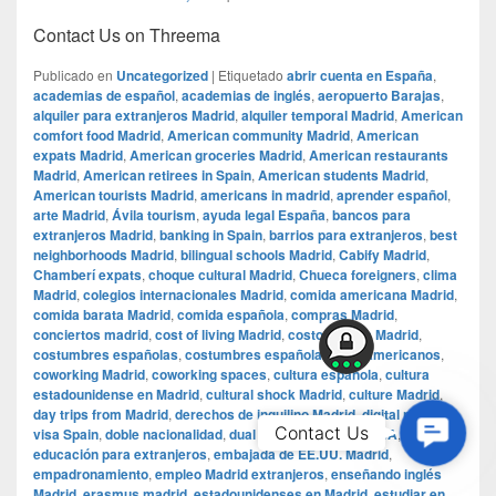
Contact Us on Threema
Publicado en
Uncategorized
|
Etiquetado
abrir cuenta en España
,
academias de español
,
academias de inglés
,
aeropuerto Barajas
,
alquiler para extranjeros Madrid
,
alquiler temporal Madrid
,
American
comfort food Madrid
,
American community Madrid
,
American
expats Madrid
,
American groceries Madrid
,
American restaurants
Madrid
,
American retirees in Spain
,
American students Madrid
,
American tourists Madrid
,
americans in madrid
,
aprender español
,
arte Madrid
,
Ávila tourism
,
ayuda legal España
,
bancos para
extranjeros Madrid
,
banking in Spain
,
barrios para extranjeros
,
best
neighborhoods Madrid
,
bilingual schools Madrid
,
Cabify Madrid
,
Chamberí expats
,
choque cultural Madrid
,
Chueca foreigners
,
clima
Madrid
,
colegios internacionales Madrid
,
comida americana Madrid
,
comida barata Madrid
,
comida española
,
compras Madrid
,
conciertos madrid
,
cost of living Madrid
,
costo de vida Madrid
,
costumbres españolas
,
costumbres españolas para americanos
,
coworking Madrid
,
coworking spaces
,
cultura española
,
cultura
estadounidense en Madrid
,
cultural shock Madrid
,
culture Madrid
,
day trips from Madrid
,
derechos de inquilino Madrid
,
digital nomad
Contac
Contact Us
visa Spain
,
doble nacionalidad
,
dual citizenship Spain USA
,
educación para extranjeros
,
embajada de EE.UU. Madrid
,
Us
empadronamiento
,
empleo Madrid extranjeros
,
enseñando inglés
Madrid
,
erasmus madrid
,
estadounidenses en Madrid
,
estudiar en