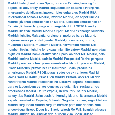
Madrid
,
hater
,
healthcare Spain
,
horarios España
,
housing for
expats
,
IE University Madrid
,
impuestos en España extranjeros
,
intercambio de idiomas
,
intercambios culturales Madrid-USA.
,
international schools Madrid
,
invierno Madrid
,
job opportunities
Madrid
,
jóvenes americanos en Madrid
,
jubilados americanos en
España
,
Kokane
,
language exchange Madrid
,
LGBTQ friendly
Madrid
,
lifestyle Madrid
,
Madrid airport
,
Madrid exchange students
,
Madrid nightlife
,
Malasaña foreigners
,
mejores bares Madrid
,
mejores zonas para vivir
,
metro Madrid
,
moonrocks
,
moros
,
mudarse a Madrid
,
museums Madrid
,
networking Madrid
,
NIE
number Spain
,
nightlife for expats
,
nightlife safety Madrid
,
nómadas
digitales Madrid
,
non-lucrative visa Spain
,
obtener NIE Madrid
,
ocio
Madrid
,
outlets Madrid
,
padrón Madrid
,
Parque del Retiro
,
parques
Madrid
,
perro sanchez
,
pisos amueblados Madrid
,
pisos en Madrid
,
Prado Museum
,
private health insurance Spain
,
productos
americanos Madrid
,
PSOE
,
putas
,
redes de extranjeros Madrid
,
Reina Sofía Museum
,
relocation Madrid
,
remote workers Madrid
,
renter rights Madrid
,
residencia no lucrativa España
,
residencia
para estadounidenses
,
residencias estudiantiles
,
restaurantes
americanos Madrid
,
Retiro expats
,
Retiro Park
,
safety Madrid
,
safety tips Madrid
,
Saint Louis University Madrid
,
Salamanca Madrid
expats
,
sanidad en España
,
Schweiz
,
Segovia tourism
,
seguridad en
Madrid
,
seguridad Madrid
,
seguro médico para americanos
,
sfdk
,
snoop dogg
,
Snoop Dogg & J Black- Watch Me Fall
,
Spanish classes
Madrid
,
student housing Madrid
,
student visa Spain
,
suisse
,