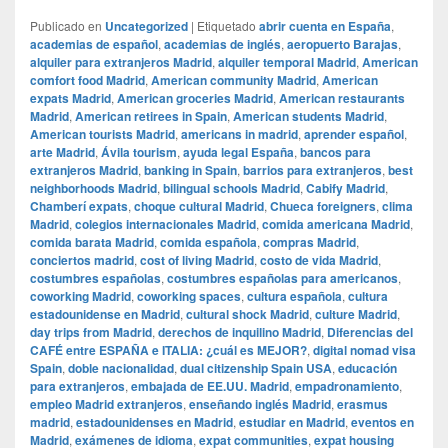
Publicado en
Uncategorized
|
Etiquetado
abrir cuenta en España
,
academias de español
,
academias de inglés
,
aeropuerto Barajas
,
alquiler para extranjeros Madrid
,
alquiler temporal Madrid
,
American
comfort food Madrid
,
American community Madrid
,
American
expats Madrid
,
American groceries Madrid
,
American restaurants
Madrid
,
American retirees in Spain
,
American students Madrid
,
American tourists Madrid
,
americans in madrid
,
aprender español
,
arte Madrid
,
Ávila tourism
,
ayuda legal España
,
bancos para
extranjeros Madrid
,
banking in Spain
,
barrios para extranjeros
,
best
neighborhoods Madrid
,
bilingual schools Madrid
,
Cabify Madrid
,
Chamberí expats
,
choque cultural Madrid
,
Chueca foreigners
,
clima
Madrid
,
colegios internacionales Madrid
,
comida americana Madrid
,
comida barata Madrid
,
comida española
,
compras Madrid
,
conciertos madrid
,
cost of living Madrid
,
costo de vida Madrid
,
costumbres españolas
,
costumbres españolas para americanos
,
coworking Madrid
,
coworking spaces
,
cultura española
,
cultura
estadounidense en Madrid
,
cultural shock Madrid
,
culture Madrid
,
day trips from Madrid
,
derechos de inquilino Madrid
,
Diferencias del
CAFÉ entre ESPAÑA e ITALIA: ¿cuál es MEJOR?
,
digital nomad visa
Spain
,
doble nacionalidad
,
dual citizenship Spain USA
,
educación
para extranjeros
,
embajada de EE.UU. Madrid
,
empadronamiento
,
empleo Madrid extranjeros
,
enseñando inglés Madrid
,
erasmus
madrid
,
estadounidenses en Madrid
,
estudiar en Madrid
,
eventos en
Madrid
,
exámenes de idioma
,
expat communities
,
expat housing