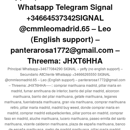
Whatsapp Telegram Signal
+34664537342SIGNAL
@cmmleomadrid.65 – Leo
(English support) –
panterarosa1772@gmail.com –
Threema: JHXT6HHA
Principal Whatsapp+34677084290 SIGNAL – yeffy (no english support) –
Secundario AttCliente Whatsapp +34666265550 SIGNAL
@cmmleomadrid.65 – Leo (English support) – panterarosa1772@gmail.com
– Threema: JHXT6HHA—–:: comprar marihuana madrid, pillar maria en
madrid, fumar amrihuana de interior, barrio del pilar madrid, alcorcon
marihuana, barrio del pilar marihuana, getafe marihuana, leganes
marihuana, fuenlabrada marihuana, gran via marihuana, comprar marihuana
retiro, pillar maria madrid, madrid buy weed, donde comprar maria en
madrid, comprar madrid estupefacientes, pillar porros en madrid, comprar
faso en madrid, aluche marihuana, lucero marihuana, paseo ermita del santo
marihuana, vicente calderon marihuana, plaza de españa marihuana, banco
de españa marihuana, metro de madrid marihuana, pillar maria madrid,