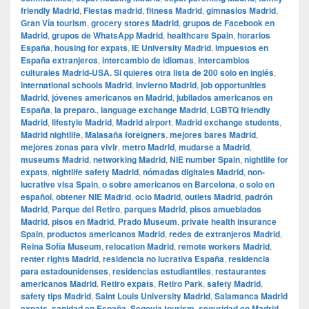
friendly Madrid
,
Fiestas madrid
,
fitness Madrid
,
gimnasios Madrid
,
Gran Vía tourism
,
grocery stores Madrid
,
grupos de Facebook en
Madrid
,
grupos de WhatsApp Madrid
,
healthcare Spain
,
horarios
España
,
housing for expats
,
IE University Madrid
,
impuestos en
España extranjeros
,
intercambio de idiomas
,
intercambios
culturales Madrid-USA. Si quieres otra lista de 200 solo en inglés
,
international schools Madrid
,
invierno Madrid
,
job opportunities
Madrid
,
jóvenes americanos en Madrid
,
jubilados americanos en
España
,
la preparo.
,
language exchange Madrid
,
LGBTQ friendly
Madrid
,
lifestyle Madrid
,
Madrid airport
,
Madrid exchange students
,
Madrid nightlife
,
Malasaña foreigners
,
mejores bares Madrid
,
mejores zonas para vivir
,
metro Madrid
,
mudarse a Madrid
,
museums Madrid
,
networking Madrid
,
NIE number Spain
,
nightlife for
expats
,
nightlife safety Madrid
,
nómadas digitales Madrid
,
non-
lucrative visa Spain
,
o sobre americanos en Barcelona
,
o solo en
español
,
obtener NIE Madrid
,
ocio Madrid
,
outlets Madrid
,
padrón
Madrid
,
Parque del Retiro
,
parques Madrid
,
pisos amueblados
Madrid
,
pisos en Madrid
,
Prado Museum
,
private health insurance
Spain
,
productos americanos Madrid
,
redes de extranjeros Madrid
,
Reina Sofía Museum
,
relocation Madrid
,
remote workers Madrid
,
renter rights Madrid
,
residencia no lucrativa España
,
residencia
para estadounidenses
,
residencias estudiantiles
,
restaurantes
americanos Madrid
,
Retiro expats
,
Retiro Park
,
safety Madrid
,
safety tips Madrid
,
Saint Louis University Madrid
,
Salamanca Madrid
expats
,
sanidad en España
,
Segovia tourism
,
seguridad en Madrid
,