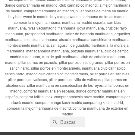
donde comprar maria en madrid, club cannabico madrid, la mejor marihuana
de madrid, comprar marihuana en madrid, pillar bolsas de maria en madrid,
buy best weed in madrid, buy mango weed, marihuana de frutas madrid,
comprar la mejor marihuana, marihuana madrid españa, san blas
marihuana, rivas vaciamadrid marihuana, goya marihuana, cruz del rayo
marihuana, prosperidad marihuana, sainz de baranda marihuana, arguelles
marihuana, moncloa marihuana, alsacia marihuana, sanchinarro marihuana,
montecarmelo marihuana, san agustin de guadalix marihuana, la moraleja
marihuana, mahadahonda marihuana, pozuelo marihuana, club de campo
madrid marihuana, club de golf marihuana, club de caballo marihuana
madrid, pillar porros en pozuelo, pillar porros en sotogrande, pillar porros en
sanchinarro, pillar porros en montecarmelo, marihuana club cannabico
sanchinarro, madrid club cannabico montecarmelo, pillar porros en san blas,
pillar porros en vallecas, pillar porros en villa de vallecas, pillar porros en
alcobendas, pillar marihuana en sansebastian de los reyes, pillar porros en
madrid, comprar marihuana en españa, donde comprar marihuana en
españa, comprar kritikal max, comprar amnesia haze madrid, comprar super
skunk madrid, comprar mango kush madrid,comprar og kush madrid,
comprar la mejor marihuana de madrid, comprar marihuana de exterior en
madrid
Buscar
Buscar
por: