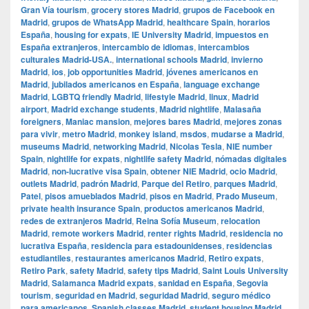
Gran Vía tourism
,
grocery stores Madrid
,
grupos de Facebook en
Madrid
,
grupos de WhatsApp Madrid
,
healthcare Spain
,
horarios
España
,
housing for expats
,
IE University Madrid
,
impuestos en
España extranjeros
,
intercambio de idiomas
,
intercambios
culturales Madrid-USA.
,
international schools Madrid
,
invierno
Madrid
,
ios
,
job opportunities Madrid
,
jóvenes americanos en
Madrid
,
jubilados americanos en España
,
language exchange
Madrid
,
LGBTQ friendly Madrid
,
lifestyle Madrid
,
linux
,
Madrid
airport
,
Madrid exchange students
,
Madrid nightlife
,
Malasaña
foreigners
,
Maniac mansion
,
mejores bares Madrid
,
mejores zonas
para vivir
,
metro Madrid
,
monkey island
,
msdos
,
mudarse a Madrid
,
museums Madrid
,
networking Madrid
,
Nicolas Tesla
,
NIE number
Spain
,
nightlife for expats
,
nightlife safety Madrid
,
nómadas digitales
Madrid
,
non-lucrative visa Spain
,
obtener NIE Madrid
,
ocio Madrid
,
outlets Madrid
,
padrón Madrid
,
Parque del Retiro
,
parques Madrid
,
Patel
,
pisos amueblados Madrid
,
pisos en Madrid
,
Prado Museum
,
private health insurance Spain
,
productos americanos Madrid
,
redes de extranjeros Madrid
,
Reina Sofía Museum
,
relocation
Madrid
,
remote workers Madrid
,
renter rights Madrid
,
residencia no
lucrativa España
,
residencia para estadounidenses
,
residencias
estudiantiles
,
restaurantes americanos Madrid
,
Retiro expats
,
Retiro Park
,
safety Madrid
,
safety tips Madrid
,
Saint Louis University
Madrid
,
Salamanca Madrid expats
,
sanidad en España
,
Segovia
tourism
,
seguridad en Madrid
,
seguridad Madrid
,
seguro médico
para americanos
,
Spanish classes Madrid
,
student housing Madrid
,