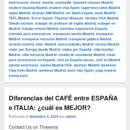
americanos
,
siesta
,
sorella
,
southside
,
Spanish classes Madrid
,
student housing Madrid
,
student visa Spain
,
supermercados Madrid
,
tapas Madrid
,
tarjetas SIM Madrid
,
tax Spain expats
,
taxis Madrid
,
TEFL Madrid
,
Terror Squad
,
Thyssen Museum
,
tiendas USA Madrid
,
Toledo tourism
,
trabajar de profesor de inglés Madrid
,
trabajar en
Madrid
,
trabajo remoto Madrid
,
trámites migratorios España
,
trámites para extranjeros
,
transporte barato Madrid
,
transporte
Madrid
,
transporte nocturno Madrid
,
transporte público Madrid
,
turismo madrid
,
Uber Madrid
,
universidades Madrid
,
verano Madrid
,
viajar por Europa desde Madrid
,
viajes por España
,
vida familiar
Madrid
,
vida nocturna Madrid
,
visado de estudiante Madrid
,
visas
para americanos en España
,
vivir en España barato
,
vivir en Madrid
siendo americano
,
vuelos Madrid-USA
,
weather Madrid
,
weekend
trips from Madrid
,
wellness Madrid
,
work visa Spain
,
yoga madrid
,
young buck
Diferencias del CAFÉ entre ESPAÑA
e ITALIA: ¿cuál es MEJOR?
Publicado el
diciembre 4, 2025
por
admin
Contact Us on Threema