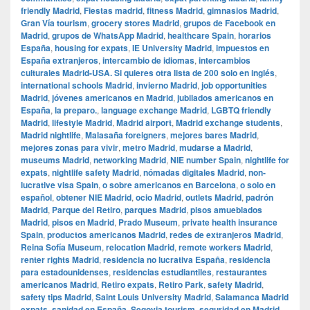
friendly Madrid
,
Fiestas madrid
,
fitness Madrid
,
gimnasios Madrid
,
Gran Vía tourism
,
grocery stores Madrid
,
grupos de Facebook en
Madrid
,
grupos de WhatsApp Madrid
,
healthcare Spain
,
horarios
España
,
housing for expats
,
IE University Madrid
,
impuestos en
España extranjeros
,
intercambio de idiomas
,
intercambios
culturales Madrid-USA. Si quieres otra lista de 200 solo en inglés
,
international schools Madrid
,
invierno Madrid
,
job opportunities
Madrid
,
jóvenes americanos en Madrid
,
jubilados americanos en
España
,
la preparo.
,
language exchange Madrid
,
LGBTQ friendly
Madrid
,
lifestyle Madrid
,
Madrid airport
,
Madrid exchange students
,
Madrid nightlife
,
Malasaña foreigners
,
mejores bares Madrid
,
mejores zonas para vivir
,
metro Madrid
,
mudarse a Madrid
,
museums Madrid
,
networking Madrid
,
NIE number Spain
,
nightlife for
expats
,
nightlife safety Madrid
,
nómadas digitales Madrid
,
non-
lucrative visa Spain
,
o sobre americanos en Barcelona
,
o solo en
español
,
obtener NIE Madrid
,
ocio Madrid
,
outlets Madrid
,
padrón
Madrid
,
Parque del Retiro
,
parques Madrid
,
pisos amueblados
Madrid
,
pisos en Madrid
,
Prado Museum
,
private health insurance
Spain
,
productos americanos Madrid
,
redes de extranjeros Madrid
,
Reina Sofía Museum
,
relocation Madrid
,
remote workers Madrid
,
renter rights Madrid
,
residencia no lucrativa España
,
residencia
para estadounidenses
,
residencias estudiantiles
,
restaurantes
americanos Madrid
,
Retiro expats
,
Retiro Park
,
safety Madrid
,
safety tips Madrid
,
Saint Louis University Madrid
,
Salamanca Madrid
expats
,
sanidad en España
,
Segovia tourism
,
seguridad en Madrid
,