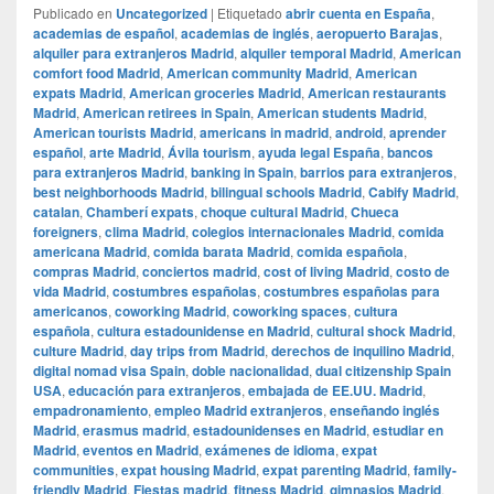
Publicado en
Uncategorized
|
Etiquetado
abrir cuenta en España
,
academias de español
,
academias de inglés
,
aeropuerto Barajas
,
alquiler para extranjeros Madrid
,
alquiler temporal Madrid
,
American
comfort food Madrid
,
American community Madrid
,
American
expats Madrid
,
American groceries Madrid
,
American restaurants
Madrid
,
American retirees in Spain
,
American students Madrid
,
American tourists Madrid
,
americans in madrid
,
android
,
aprender
español
,
arte Madrid
,
Ávila tourism
,
ayuda legal España
,
bancos
para extranjeros Madrid
,
banking in Spain
,
barrios para extranjeros
,
best neighborhoods Madrid
,
bilingual schools Madrid
,
Cabify Madrid
,
catalan
,
Chamberí expats
,
choque cultural Madrid
,
Chueca
foreigners
,
clima Madrid
,
colegios internacionales Madrid
,
comida
americana Madrid
,
comida barata Madrid
,
comida española
,
compras Madrid
,
conciertos madrid
,
cost of living Madrid
,
costo de
vida Madrid
,
costumbres españolas
,
costumbres españolas para
americanos
,
coworking Madrid
,
coworking spaces
,
cultura
española
,
cultura estadounidense en Madrid
,
cultural shock Madrid
,
culture Madrid
,
day trips from Madrid
,
derechos de inquilino Madrid
,
digital nomad visa Spain
,
doble nacionalidad
,
dual citizenship Spain
USA
,
educación para extranjeros
,
embajada de EE.UU. Madrid
,
empadronamiento
,
empleo Madrid extranjeros
,
enseñando inglés
Madrid
,
erasmus madrid
,
estadounidenses en Madrid
,
estudiar en
Madrid
,
eventos en Madrid
,
exámenes de idioma
,
expat
communities
,
expat housing Madrid
,
expat parenting Madrid
,
family-
friendly Madrid
,
Fiestas madrid
,
fitness Madrid
,
gimnasios Madrid
,