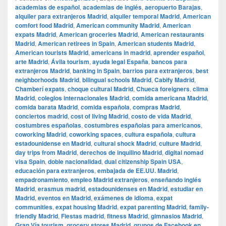
academias de español
,
academias de inglés
,
aeropuerto Barajas
,
alquiler para extranjeros Madrid
,
alquiler temporal Madrid
,
American
comfort food Madrid
,
American community Madrid
,
American
expats Madrid
,
American groceries Madrid
,
American restaurants
Madrid
,
American retirees in Spain
,
American students Madrid
,
American tourists Madrid
,
americans in madrid
,
aprender español
,
arte Madrid
,
Ávila tourism
,
ayuda legal España
,
bancos para
extranjeros Madrid
,
banking in Spain
,
barrios para extranjeros
,
best
neighborhoods Madrid
,
bilingual schools Madrid
,
Cabify Madrid
,
Chamberí expats
,
choque cultural Madrid
,
Chueca foreigners
,
clima
Madrid
,
colegios internacionales Madrid
,
comida americana Madrid
,
comida barata Madrid
,
comida española
,
compras Madrid
,
conciertos madrid
,
cost of living Madrid
,
costo de vida Madrid
,
costumbres españolas
,
costumbres españolas para americanos
,
coworking Madrid
,
coworking spaces
,
cultura española
,
cultura
estadounidense en Madrid
,
cultural shock Madrid
,
culture Madrid
,
day trips from Madrid
,
derechos de inquilino Madrid
,
digital nomad
visa Spain
,
doble nacionalidad
,
dual citizenship Spain USA
,
educación para extranjeros
,
embajada de EE.UU. Madrid
,
empadronamiento
,
empleo Madrid extranjeros
,
enseñando inglés
Madrid
,
erasmus madrid
,
estadounidenses en Madrid
,
estudiar en
Madrid
,
eventos en Madrid
,
exámenes de idioma
,
expat
communities
,
expat housing Madrid
,
expat parenting Madrid
,
family-
friendly Madrid
,
Fiestas madrid
,
fitness Madrid
,
gimnasios Madrid
,
Gran Vía tourism
,
grocery stores Madrid
,
grupos de Facebook en