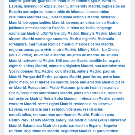
Madrid
,
guarras
,
guarras de madrid
,
healthcare Spain
,
horarios
España
,
housing for expats
,
ibai
,
IE University Madrid
,
impuestos en
España extranjeros
,
intercambio de idiomas
,
intercambios
culturales Madrid-USA.
,
international schools Madrid
,
invierno
Madrid
,
job opportunities Madrid
,
jóvenes americanos en Madrid
,
jubilados americanos en España
,
la reina del brillo
,
language
exchange Madrid
,
LGBTQ friendly Madrid
,
lifestyle Madrid
,
Madrid
airport
,
Madrid exchange students
,
Madrid nightlife
,
Malasaña
foreigners
,
marihuana exotica madrid
,
mejores bares Madrid
,
mejores zonas para vivir
,
metro Madrid
,
Mitchy Slick - No Choice
(Music Video)
,
mudarse a Madrid
,
mujeres de madrid
,
museums
Madrid
,
networking Madrid
,
NIE number Spain
,
nightlife for expats
,
nightlife safety Madrid
,
nómadas digitales Madrid
,
non-lucrative visa
Spain
,
obtener NIE Madrid
,
ocio Madrid
,
outlets Madrid
,
padrón
Madrid
,
Parque del Retiro
,
parques Madrid
,
pastilleros
,
perro loco
,
perro malo
,
pillar hierba en madrid
,
pisos amueblados Madrid
,
pisos
en Madrid
,
Podcasters
,
Prado Museum
,
private health insurance
Spain
,
productos americanos Madrid
,
putas en entrevias
,
redes de
extranjeros Madrid
,
Reina Sofía Museum
,
relocation Madrid
,
remote
workers Madrid
,
renter rights Madrid
,
residencia no lucrativa
España
,
residencia para estadounidenses
,
residencias
estudiantiles
,
restaurantes americanos Madrid
,
Retiro expats
,
Retiro Park
,
safety Madrid
,
safety tips Madrid
,
Saint Louis University
Madrid
,
Salamanca Madrid expats
,
sanidad en España
,
Segovia
tourism
,
seguridad en Madrid
,
seguridad Madrid
,
seguro médico