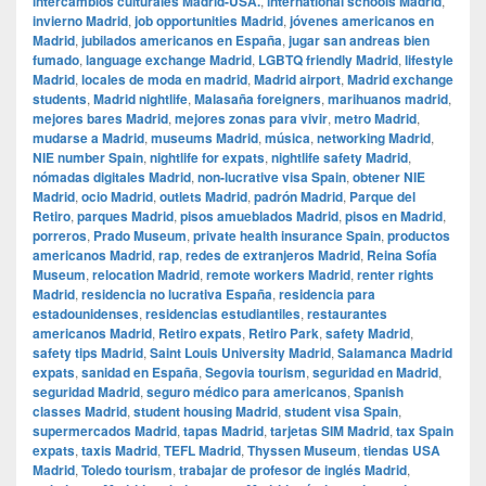
intercambios culturales Madrid-USA.
,
international schools Madrid
,
invierno Madrid
,
job opportunities Madrid
,
jóvenes americanos en
Madrid
,
jubilados americanos en España
,
jugar san andreas bien
fumado
,
language exchange Madrid
,
LGBTQ friendly Madrid
,
lifestyle
Madrid
,
locales de moda en madrid
,
Madrid airport
,
Madrid exchange
students
,
Madrid nightlife
,
Malasaña foreigners
,
marihuanos madrid
,
mejores bares Madrid
,
mejores zonas para vivir
,
metro Madrid
,
mudarse a Madrid
,
museums Madrid
,
música
,
networking Madrid
,
NIE number Spain
,
nightlife for expats
,
nightlife safety Madrid
,
nómadas digitales Madrid
,
non-lucrative visa Spain
,
obtener NIE
Madrid
,
ocio Madrid
,
outlets Madrid
,
padrón Madrid
,
Parque del
Retiro
,
parques Madrid
,
pisos amueblados Madrid
,
pisos en Madrid
,
porreros
,
Prado Museum
,
private health insurance Spain
,
productos
americanos Madrid
,
rap
,
redes de extranjeros Madrid
,
Reina Sofía
Museum
,
relocation Madrid
,
remote workers Madrid
,
renter rights
Madrid
,
residencia no lucrativa España
,
residencia para
estadounidenses
,
residencias estudiantiles
,
restaurantes
americanos Madrid
,
Retiro expats
,
Retiro Park
,
safety Madrid
,
safety tips Madrid
,
Saint Louis University Madrid
,
Salamanca Madrid
expats
,
sanidad en España
,
Segovia tourism
,
seguridad en Madrid
,
seguridad Madrid
,
seguro médico para americanos
,
Spanish
classes Madrid
,
student housing Madrid
,
student visa Spain
,
supermercados Madrid
,
tapas Madrid
,
tarjetas SIM Madrid
,
tax Spain
expats
,
taxis Madrid
,
TEFL Madrid
,
Thyssen Museum
,
tiendas USA
Madrid
,
Toledo tourism
,
trabajar de profesor de inglés Madrid
,