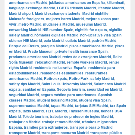
americanos en Madrid
,
jubilados americanos en España
,
killuminati
,
language exchange Madrid
,
LGBTQ friendly Madrid
,
lifestyle Madrid
,
Madrid airport
,
Madrid exchange students
,
Madrid nightlife
,
Malasaña foreigners
,
mejores bares Madrid
,
mejores zonas para
vivir
,
metro Madrid
,
mudarse a Madrid
,
museums Madrid
,
networking Madrid
,
NIE number Spain
,
nightlife for expats
,
nightlife
safety Madrid
,
nómadas digitales Madrid
,
non-lucrative visa Spain
,
obtener NIE Madrid
,
ocio Madrid
,
outlets Madrid
,
padrón Madrid
,
Parque del Retiro
,
parques Madrid
,
pisos amueblados Madrid
,
pisos
en Madrid
,
Prado Museum
,
private health insurance Spain
,
productos americanos Madrid
,
redes de extranjeros Madrid
,
Reina
Sofía Museum
,
relocation Madrid
,
remote workers Madrid
,
renter
rights Madrid
,
residencia no lucrativa España
,
residencia para
estadounidenses
,
residencias estudiantiles
,
restaurantes
americanos Madrid
,
Retiro expats
,
Retiro Park
,
safety Madrid
,
safety tips Madrid
,
Saint Louis University Madrid
,
Salamanca Madrid
expats
,
sanidad en España
,
Segovia tourism
,
seguridad en Madrid
,
seguridad Madrid
,
seguro médico para americanos
,
Spanish
classes Madrid
,
student housing Madrid
,
student visa Spain
,
supermercados Madrid
,
tapas Madrid
,
tarjetas SIM Madrid
,
tax Spain
expats
,
taxis Madrid
,
TEFL Madrid
,
Thyssen Museum
,
tiendas USA
Madrid
,
Toledo tourism
,
trabajar de profesor de inglés Madrid
,
trabajar en Madrid
,
trabajo remoto Madrid
,
trámites migratorios
España
,
trámites para extranjeros
,
transporte barato Madrid
,
transporte Madrid
,
transporte nocturno Madrid
,
transporte público