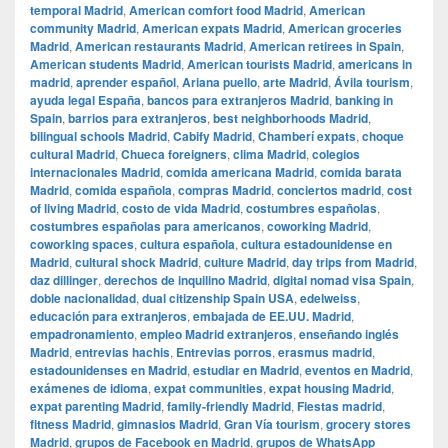
temporal Madrid
,
American comfort food Madrid
,
American
community Madrid
,
American expats Madrid
,
American groceries
Madrid
,
American restaurants Madrid
,
American retirees in Spain
,
American students Madrid
,
American tourists Madrid
,
americans in
madrid
,
aprender español
,
Ariana puello
,
arte Madrid
,
Ávila tourism
,
ayuda legal España
,
bancos para extranjeros Madrid
,
banking in
Spain
,
barrios para extranjeros
,
best neighborhoods Madrid
,
bilingual schools Madrid
,
Cabify Madrid
,
Chamberí expats
,
choque
cultural Madrid
,
Chueca foreigners
,
clima Madrid
,
colegios
internacionales Madrid
,
comida americana Madrid
,
comida barata
Madrid
,
comida española
,
compras Madrid
,
conciertos madrid
,
cost
of living Madrid
,
costo de vida Madrid
,
costumbres españolas
,
costumbres españolas para americanos
,
coworking Madrid
,
coworking spaces
,
cultura española
,
cultura estadounidense en
Madrid
,
cultural shock Madrid
,
culture Madrid
,
day trips from Madrid
,
daz dillinger
,
derechos de inquilino Madrid
,
digital nomad visa Spain
,
doble nacionalidad
,
dual citizenship Spain USA
,
edelweiss
,
educación para extranjeros
,
embajada de EE.UU. Madrid
,
empadronamiento
,
empleo Madrid extranjeros
,
enseñando inglés
Madrid
,
entrevias hachis
,
Entrevias porros
,
erasmus madrid
,
estadounidenses en Madrid
,
estudiar en Madrid
,
eventos en Madrid
,
exámenes de idioma
,
expat communities
,
expat housing Madrid
,
expat parenting Madrid
,
family-friendly Madrid
,
Fiestas madrid
,
fitness Madrid
,
gimnasios Madrid
,
Gran Vía tourism
,
grocery stores
Madrid
,
grupos de Facebook en Madrid
,
grupos de WhatsApp