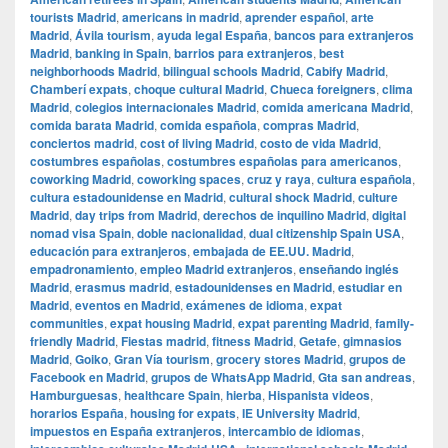
tourists Madrid
,
americans in madrid
,
aprender español
,
arte
Madrid
,
Ávila tourism
,
ayuda legal España
,
bancos para extranjeros
Madrid
,
banking in Spain
,
barrios para extranjeros
,
best
neighborhoods Madrid
,
bilingual schools Madrid
,
Cabify Madrid
,
Chamberí expats
,
choque cultural Madrid
,
Chueca foreigners
,
clima
Madrid
,
colegios internacionales Madrid
,
comida americana Madrid
,
comida barata Madrid
,
comida española
,
compras Madrid
,
conciertos madrid
,
cost of living Madrid
,
costo de vida Madrid
,
costumbres españolas
,
costumbres españolas para americanos
,
coworking Madrid
,
coworking spaces
,
cruz y raya
,
cultura española
,
cultura estadounidense en Madrid
,
cultural shock Madrid
,
culture
Madrid
,
day trips from Madrid
,
derechos de inquilino Madrid
,
digital
nomad visa Spain
,
doble nacionalidad
,
dual citizenship Spain USA
,
educación para extranjeros
,
embajada de EE.UU. Madrid
,
empadronamiento
,
empleo Madrid extranjeros
,
enseñando inglés
Madrid
,
erasmus madrid
,
estadounidenses en Madrid
,
estudiar en
Madrid
,
eventos en Madrid
,
exámenes de idioma
,
expat
communities
,
expat housing Madrid
,
expat parenting Madrid
,
family-
friendly Madrid
,
Fiestas madrid
,
fitness Madrid
,
Getafe
,
gimnasios
Madrid
,
Goiko
,
Gran Vía tourism
,
grocery stores Madrid
,
grupos de
Facebook en Madrid
,
grupos de WhatsApp Madrid
,
Gta san andreas
,
Hamburguesas
,
healthcare Spain
,
hierba
,
Hispanista videos
,
horarios España
,
housing for expats
,
IE University Madrid
,
impuestos en España extranjeros
,
intercambio de idiomas
,