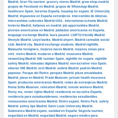
Madrid
,
Gran Vía tourism
,
grocery stores Madrid
,
grow shop madrid
,
grupos de Facebook en Madrid
,
grupos de WhatsApp Madrid
,
healthcare Spain
,
horarios España
,
housing for expats
,
IE University
Madrid
,
impuestos en España extranjeros
,
intercambio de idiomas
,
intercambios culturales Madrid-USA.
,
international schools Madrid
,
invierno Madrid
,
italianos en madrid
,
job opportunities Madrid
,
jóvenes americanos en Madrid
,
jubilados americanos en España
,
language exchange Madrid
,
laura pausini
,
LGBTQ friendly Madrid
,
lifestyle Madrid
,
Lloyd banks
,
Madrid airport
,
Madrid cannabis social
club
,
Madrid city
,
Madrid exchange students
,
Madrid nightlife
,
Malasaña foreigners
,
mejores bares Madrid
,
mejores zonas para
vivir
,
metro Madrid
,
mudarse a Madrid
,
museums Madrid
,
networking Madrid
,
NIE number Spain
,
nightlife for expats
,
nightlife
safety Madrid
,
nómadas digitales Madrid
,
non-lucrative visa Spain
,
obtener NIE Madrid
,
ocio Madrid
,
outlets Madrid
,
padrón Madrid
,
papoose
,
Parque del Retiro
,
parques Madrid
,
pisos amueblados
Madrid
,
pisos en Madrid
,
Prado Museum
,
private health insurance
Spain
,
productos americanos Madrid
,
redes de extranjeros Madrid
,
Reina Sofía Museum
,
relocation Madrid
,
remote workers Madrid
,
Remy ma
,
renter rights Madrid
,
residencia no lucrativa España
,
residencia para estadounidenses
,
residencias estudiantiles
,
restaurantes americanos Madrid
,
Retiro expats
,
Retiro Park
,
safety
Madrid
,
safety tips Madrid
,
Saint Louis University Madrid
,
Salamanca Madrid expats
,
sanidad en España
,
Segovia tourism
,
seguridad en Madrid
,
seguridad Madrid
,
seguro médico para