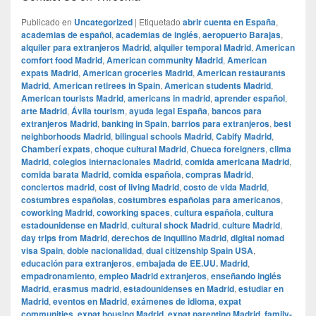
Publicado en
Uncategorized
|
Etiquetado
abrir cuenta en España
,
academias de español
,
academias de inglés
,
aeropuerto Barajas
,
alquiler para extranjeros Madrid
,
alquiler temporal Madrid
,
American
comfort food Madrid
,
American community Madrid
,
American
expats Madrid
,
American groceries Madrid
,
American restaurants
Madrid
,
American retirees in Spain
,
American students Madrid
,
American tourists Madrid
,
americans in madrid
,
aprender español
,
arte Madrid
,
Ávila tourism
,
ayuda legal España
,
bancos para
extranjeros Madrid
,
banking in Spain
,
barrios para extranjeros
,
best
neighborhoods Madrid
,
bilingual schools Madrid
,
Cabify Madrid
,
Chamberí expats
,
choque cultural Madrid
,
Chueca foreigners
,
clima
Madrid
,
colegios internacionales Madrid
,
comida americana Madrid
,
comida barata Madrid
,
comida española
,
compras Madrid
,
conciertos madrid
,
cost of living Madrid
,
costo de vida Madrid
,
costumbres españolas
,
costumbres españolas para americanos
,
coworking Madrid
,
coworking spaces
,
cultura española
,
cultura
estadounidense en Madrid
,
cultural shock Madrid
,
culture Madrid
,
day trips from Madrid
,
derechos de inquilino Madrid
,
digital nomad
visa Spain
,
doble nacionalidad
,
dual citizenship Spain USA
,
educación para extranjeros
,
embajada de EE.UU. Madrid
,
empadronamiento
,
empleo Madrid extranjeros
,
enseñando inglés
Madrid
,
erasmus madrid
,
estadounidenses en Madrid
,
estudiar en
Madrid
,
eventos en Madrid
,
exámenes de idioma
,
expat
communities
,
expat housing Madrid
,
expat parenting Madrid
,
family-