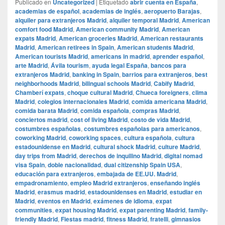
Publicado en
Uncategorized
|
Etiquetado
abrir cuenta en España
,
academias de español
,
academias de inglés
,
aeropuerto Barajas
,
alquiler para extranjeros Madrid
,
alquiler temporal Madrid
,
American
comfort food Madrid
,
American community Madrid
,
American
expats Madrid
,
American groceries Madrid
,
American restaurants
Madrid
,
American retirees in Spain
,
American students Madrid
,
American tourists Madrid
,
americans in madrid
,
aprender español
,
arte Madrid
,
Ávila tourism
,
ayuda legal España
,
bancos para
extranjeros Madrid
,
banking in Spain
,
barrios para extranjeros
,
best
neighborhoods Madrid
,
bilingual schools Madrid
,
Cabify Madrid
,
Chamberí expats
,
choque cultural Madrid
,
Chueca foreigners
,
clima
Madrid
,
colegios internacionales Madrid
,
comida americana Madrid
,
comida barata Madrid
,
comida española
,
compras Madrid
,
conciertos madrid
,
cost of living Madrid
,
costo de vida Madrid
,
costumbres españolas
,
costumbres españolas para americanos
,
coworking Madrid
,
coworking spaces
,
cultura española
,
cultura
estadounidense en Madrid
,
cultural shock Madrid
,
culture Madrid
,
day trips from Madrid
,
derechos de inquilino Madrid
,
digital nomad
visa Spain
,
doble nacionalidad
,
dual citizenship Spain USA
,
educación para extranjeros
,
embajada de EE.UU. Madrid
,
empadronamiento
,
empleo Madrid extranjeros
,
enseñando inglés
Madrid
,
erasmus madrid
,
estadounidenses en Madrid
,
estudiar en
Madrid
,
eventos en Madrid
,
exámenes de idioma
,
expat
communities
,
expat housing Madrid
,
expat parenting Madrid
,
family-
friendly Madrid
,
Fiestas madrid
,
fitness Madrid
,
fratelli
,
gimnasios