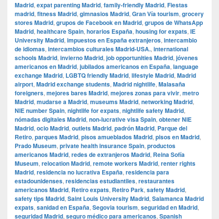
Madrid
,
expat parenting Madrid
,
family-friendly Madrid
,
Fiestas
madrid
,
fitness Madrid
,
gimnasios Madrid
,
Gran Vía tourism
,
grocery
stores Madrid
,
grupos de Facebook en Madrid
,
grupos de WhatsApp
Madrid
,
healthcare Spain
,
horarios España
,
housing for expats
,
IE
University Madrid
,
impuestos en España extranjeros
,
intercambio
de idiomas
,
intercambios culturales Madrid-USA.
,
international
schools Madrid
,
invierno Madrid
,
job opportunities Madrid
,
jóvenes
americanos en Madrid
,
jubilados americanos en España
,
language
exchange Madrid
,
LGBTQ friendly Madrid
,
lifestyle Madrid
,
Madrid
airport
,
Madrid exchange students
,
Madrid nightlife
,
Malasaña
foreigners
,
mejores bares Madrid
,
mejores zonas para vivir
,
metro
Madrid
,
mudarse a Madrid
,
museums Madrid
,
networking Madrid
,
NIE number Spain
,
nightlife for expats
,
nightlife safety Madrid
,
nómadas digitales Madrid
,
non-lucrative visa Spain
,
obtener NIE
Madrid
,
ocio Madrid
,
outlets Madrid
,
padrón Madrid
,
Parque del
Retiro
,
parques Madrid
,
pisos amueblados Madrid
,
pisos en Madrid
,
Prado Museum
,
private health insurance Spain
,
productos
americanos Madrid
,
redes de extranjeros Madrid
,
Reina Sofía
Museum
,
relocation Madrid
,
remote workers Madrid
,
renter rights
Madrid
,
residencia no lucrativa España
,
residencia para
estadounidenses
,
residencias estudiantiles
,
restaurantes
americanos Madrid
,
Retiro expats
,
Retiro Park
,
safety Madrid
,
safety tips Madrid
,
Saint Louis University Madrid
,
Salamanca Madrid
expats
,
sanidad en España
,
Segovia tourism
,
seguridad en Madrid
,
seguridad Madrid
,
seguro médico para americanos
,
Spanish