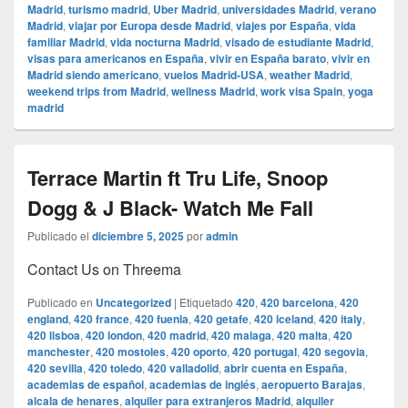
Madrid
,
turismo madrid
,
Uber Madrid
,
universidades Madrid
,
verano
Madrid
,
viajar por Europa desde Madrid
,
viajes por España
,
vida
familiar Madrid
,
vida nocturna Madrid
,
visado de estudiante Madrid
,
visas para americanos en España
,
vivir en España barato
,
vivir en
Madrid siendo americano
,
vuelos Madrid-USA
,
weather Madrid
,
weekend trips from Madrid
,
wellness Madrid
,
work visa Spain
,
yoga
madrid
Terrace Martin ft Tru Life, Snoop
Dogg & J Black- Watch Me Fall
Publicado el
diciembre 5, 2025
por
admin
Contact Us on Threema
Publicado en
Uncategorized
|
Etiquetado
420
,
420 barcelona
,
420
england
,
420 france
,
420 fuenla
,
420 getafe
,
420 iceland
,
420 italy
,
420 lisboa
,
420 london
,
420 madrid
,
420 malaga
,
420 malta
,
420
manchester
,
420 mostoles
,
420 oporto
,
420 portugal
,
420 segovia
,
420 sevilla
,
420 toledo
,
420 valladolid
,
abrir cuenta en España
,
academias de español
,
academias de inglés
,
aeropuerto Barajas
,
alcala de henares
,
alquiler para extranjeros Madrid
,
alquiler