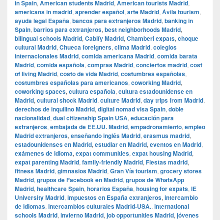
in Spain
,
American students Madrid
,
American tourists Madrid
,
americans in madrid
,
aprender español
,
arte Madrid
,
Ávila tourism
,
ayuda legal España
,
bancos para extranjeros Madrid
,
banking in
Spain
,
barrios para extranjeros
,
best neighborhoods Madrid
,
bilingual schools Madrid
,
Cabify Madrid
,
Chamberí expats
,
choque
cultural Madrid
,
Chueca foreigners
,
clima Madrid
,
colegios
internacionales Madrid
,
comida americana Madrid
,
comida barata
Madrid
,
comida española
,
compras Madrid
,
conciertos madrid
,
cost
of living Madrid
,
costo de vida Madrid
,
costumbres españolas
,
costumbres españolas para americanos
,
coworking Madrid
,
coworking spaces
,
cultura española
,
cultura estadounidense en
Madrid
,
cultural shock Madrid
,
culture Madrid
,
day trips from Madrid
,
derechos de inquilino Madrid
,
digital nomad visa Spain
,
doble
nacionalidad
,
dual citizenship Spain USA
,
educación para
extranjeros
,
embajada de EE.UU. Madrid
,
empadronamiento
,
empleo
Madrid extranjeros
,
enseñando inglés Madrid
,
erasmus madrid
,
estadounidenses en Madrid
,
estudiar en Madrid
,
eventos en Madrid
,
exámenes de idioma
,
expat communities
,
expat housing Madrid
,
expat parenting Madrid
,
family-friendly Madrid
,
Fiestas madrid
,
fitness Madrid
,
gimnasios Madrid
,
Gran Vía tourism
,
grocery stores
Madrid
,
grupos de Facebook en Madrid
,
grupos de WhatsApp
Madrid
,
healthcare Spain
,
horarios España
,
housing for expats
,
IE
University Madrid
,
impuestos en España extranjeros
,
intercambio
de idiomas
,
intercambios culturales Madrid-USA.
,
international
schools Madrid
,
invierno Madrid
,
job opportunities Madrid
,
jóvenes