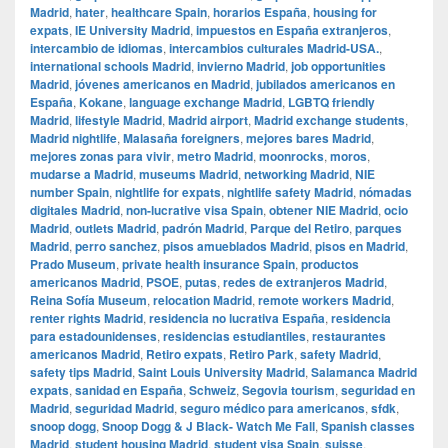
Madrid
,
hater
,
healthcare Spain
,
horarios España
,
housing for
expats
,
IE University Madrid
,
impuestos en España extranjeros
,
intercambio de idiomas
,
intercambios culturales Madrid-USA.
,
international schools Madrid
,
invierno Madrid
,
job opportunities
Madrid
,
jóvenes americanos en Madrid
,
jubilados americanos en
España
,
Kokane
,
language exchange Madrid
,
LGBTQ friendly
Madrid
,
lifestyle Madrid
,
Madrid airport
,
Madrid exchange students
,
Madrid nightlife
,
Malasaña foreigners
,
mejores bares Madrid
,
mejores zonas para vivir
,
metro Madrid
,
moonrocks
,
moros
,
mudarse a Madrid
,
museums Madrid
,
networking Madrid
,
NIE
number Spain
,
nightlife for expats
,
nightlife safety Madrid
,
nómadas
digitales Madrid
,
non-lucrative visa Spain
,
obtener NIE Madrid
,
ocio
Madrid
,
outlets Madrid
,
padrón Madrid
,
Parque del Retiro
,
parques
Madrid
,
perro sanchez
,
pisos amueblados Madrid
,
pisos en Madrid
,
Prado Museum
,
private health insurance Spain
,
productos
americanos Madrid
,
PSOE
,
putas
,
redes de extranjeros Madrid
,
Reina Sofía Museum
,
relocation Madrid
,
remote workers Madrid
,
renter rights Madrid
,
residencia no lucrativa España
,
residencia
para estadounidenses
,
residencias estudiantiles
,
restaurantes
americanos Madrid
,
Retiro expats
,
Retiro Park
,
safety Madrid
,
safety tips Madrid
,
Saint Louis University Madrid
,
Salamanca Madrid
expats
,
sanidad en España
,
Schweiz
,
Segovia tourism
,
seguridad en
Madrid
,
seguridad Madrid
,
seguro médico para americanos
,
sfdk
,
snoop dogg
,
Snoop Dogg & J Black- Watch Me Fall
,
Spanish classes
Madrid
,
student housing Madrid
,
student visa Spain
,
suisse
,