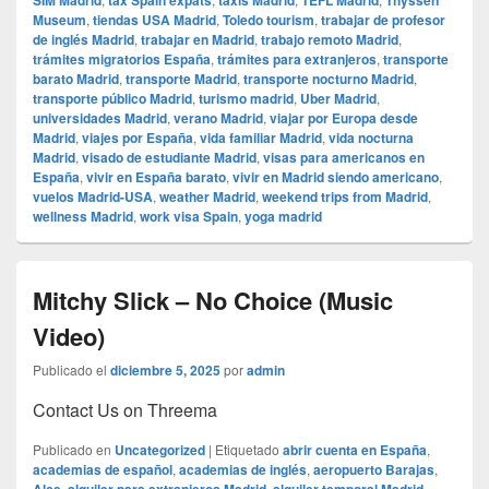
SIM Madrid
tax Spain expats
taxis Madrid
TEFL Madrid
Thyssen
Museum
,
tiendas USA Madrid
,
Toledo tourism
,
trabajar de profesor
de inglés Madrid
,
trabajar en Madrid
,
trabajo remoto Madrid
,
trámites migratorios España
,
trámites para extranjeros
,
transporte
barato Madrid
,
transporte Madrid
,
transporte nocturno Madrid
,
transporte público Madrid
,
turismo madrid
,
Uber Madrid
,
universidades Madrid
,
verano Madrid
,
viajar por Europa desde
Madrid
,
viajes por España
,
vida familiar Madrid
,
vida nocturna
Madrid
,
visado de estudiante Madrid
,
visas para americanos en
España
,
vivir en España barato
,
vivir en Madrid siendo americano
,
vuelos Madrid-USA
,
weather Madrid
,
weekend trips from Madrid
,
wellness Madrid
,
work visa Spain
,
yoga madrid
Mitchy Slick – No Choice (Music
Video)
Publicado el
diciembre 5, 2025
por
admin
Contact Us on Threema
Publicado en
Uncategorized
|
Etiquetado
abrir cuenta en España
,
academias de español
,
academias de inglés
,
aeropuerto Barajas
,
,
,
,