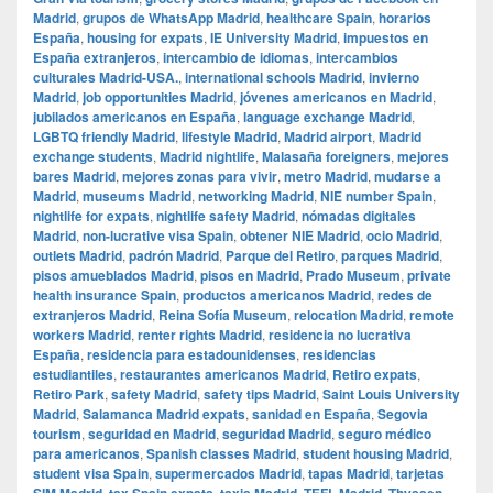
Madrid
,
grupos de WhatsApp Madrid
,
healthcare Spain
,
horarios
España
,
housing for expats
,
IE University Madrid
,
impuestos en
España extranjeros
,
intercambio de idiomas
,
intercambios
culturales Madrid-USA.
,
international schools Madrid
,
invierno
Madrid
,
job opportunities Madrid
,
jóvenes americanos en Madrid
,
jubilados americanos en España
,
language exchange Madrid
,
LGBTQ friendly Madrid
,
lifestyle Madrid
,
Madrid airport
,
Madrid
exchange students
,
Madrid nightlife
,
Malasaña foreigners
,
mejores
bares Madrid
,
mejores zonas para vivir
,
metro Madrid
,
mudarse a
Madrid
,
museums Madrid
,
networking Madrid
,
NIE number Spain
,
nightlife for expats
,
nightlife safety Madrid
,
nómadas digitales
Madrid
,
non-lucrative visa Spain
,
obtener NIE Madrid
,
ocio Madrid
,
outlets Madrid
,
padrón Madrid
,
Parque del Retiro
,
parques Madrid
,
pisos amueblados Madrid
,
pisos en Madrid
,
Prado Museum
,
private
health insurance Spain
,
productos americanos Madrid
,
redes de
extranjeros Madrid
,
Reina Sofía Museum
,
relocation Madrid
,
remote
workers Madrid
,
renter rights Madrid
,
residencia no lucrativa
España
,
residencia para estadounidenses
,
residencias
estudiantiles
,
restaurantes americanos Madrid
,
Retiro expats
,
Retiro Park
,
safety Madrid
,
safety tips Madrid
,
Saint Louis University
Madrid
,
Salamanca Madrid expats
,
sanidad en España
,
Segovia
tourism
,
seguridad en Madrid
,
seguridad Madrid
,
seguro médico
para americanos
,
Spanish classes Madrid
,
student housing Madrid
,
student visa Spain
,
supermercados Madrid
,
tapas Madrid
,
tarjetas
,
,
,
,