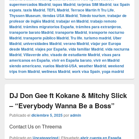
supermercados Madrid
,
tapas Madrid
,
tarjetas SIM Madrid
,
tax Spain
expats
,
taxis Madrid
,
TEFL Madrid
,
Terrace Martin ft Tru Life
,
Thyssen Museum
,
tiendas USA Madrid
,
Toledo tourism
,
trabajar de
profesor de inglés Madrid
,
trabajar en Madrid
,
trabajo remoto
Madrid
,
trámites migratorios España
,
trámites para extranjeros
,
transporte barato Madrid
,
transporte Madrid
,
transporte nocturno
Madrid
,
transporte público Madrid
,
Tru life
,
turismo madrid
,
Uber
Madrid
,
universidades Madrid
,
verano Madrid
,
viajar por Europa
desde Madrid
,
viajes por España
,
vida familiar Madrid
,
vida nocturna
Madrid
,
Villaverde alto
,
visado de estudiante Madrid
,
visas para
americanos en España
,
vivir en España barato
,
vivir en Madrid
siendo americano
,
vuelos Madrid-USA
,
weather Madrid
,
weekend
trips from Madrid
,
wellness Madrid
,
work visa Spain
,
yoga madrid
DJ Don Gee ft Kokane & Mitchy Slick
– “Everybody Wanna Be a Boss”
Publicado el
diciembre 5, 2025
por
admin
Contact Us on Threema
Publicado en
Uncategorized
|
Etiquetado
abrir cuenta en España
,