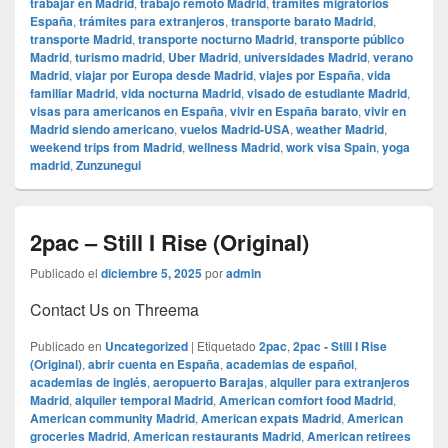
trabajar en Madrid
,
trabajo remoto Madrid
,
trámites migratorios
España
,
trámites para extranjeros
,
transporte barato Madrid
,
transporte Madrid
,
transporte nocturno Madrid
,
transporte público
Madrid
,
turismo madrid
,
Uber Madrid
,
universidades Madrid
,
verano
Madrid
,
viajar por Europa desde Madrid
,
viajes por España
,
vida
familiar Madrid
,
vida nocturna Madrid
,
visado de estudiante Madrid
,
visas para americanos en España
,
vivir en España barato
,
vivir en
Madrid siendo americano
,
vuelos Madrid-USA
,
weather Madrid
,
weekend trips from Madrid
,
wellness Madrid
,
work visa Spain
,
yoga
madrid
,
Zunzunegui
2pac – Still I Rise (Original)
Publicado el
diciembre 5, 2025
por
admin
Contact Us on Threema
Publicado en
Uncategorized
|
Etiquetado
2pac
,
2pac - Still I Rise
(Original)
,
abrir cuenta en España
,
academias de español
,
academias de inglés
,
aeropuerto Barajas
,
alquiler para extranjeros
Madrid
,
alquiler temporal Madrid
,
American comfort food Madrid
,
American community Madrid
,
American expats Madrid
,
American
groceries Madrid
,
American restaurants Madrid
,
American retirees