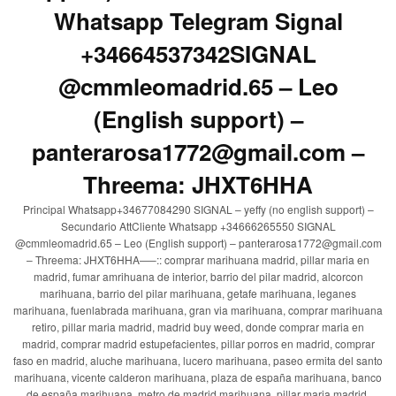
Whatsapp Telegram Signal
+34664537342SIGNAL
@cmmleomadrid.65 – Leo
(English support) –
panterarosa1772@gmail.com –
Threema: JHXT6HHA
Principal Whatsapp+34677084290 SIGNAL – yeffy (no english support) –
Secundario AttCliente Whatsapp +34666265550 SIGNAL
@cmmleomadrid.65 – Leo (English support) – panterarosa1772@gmail.com
– Threema: JHXT6HHA—–:: comprar marihuana madrid, pillar maria en
madrid, fumar amrihuana de interior, barrio del pilar madrid, alcorcon
marihuana, barrio del pilar marihuana, getafe marihuana, leganes
marihuana, fuenlabrada marihuana, gran via marihuana, comprar marihuana
retiro, pillar maria madrid, madrid buy weed, donde comprar maria en
madrid, comprar madrid estupefacientes, pillar porros en madrid, comprar
faso en madrid, aluche marihuana, lucero marihuana, paseo ermita del santo
marihuana, vicente calderon marihuana, plaza de españa marihuana, banco
de españa marihuana, metro de madrid marihuana, pillar maria madrid,