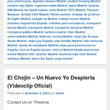
para americanos
,
Spanish classes Madrid
,
student housing Madrid
,
student visa Spain
,
supermercados Madrid
,
tapas Madrid
,
tarjetas
SIM Madrid
,
tax Spain expats
,
taxis Madrid
,
TEFL Madrid
,
Thyssen
Museum
,
tiendas USA Madrid
,
Toledo tourism
,
trabajar de profesor
de inglés Madrid
,
trabajar en Madrid
,
trabajo remoto Madrid
,
trámites migratorios España
,
trámites para extranjeros
,
transporte
barato Madrid
,
transporte Madrid
,
transporte nocturno Madrid
,
transporte público Madrid
,
turismo madrid
,
Uber Madrid
,
universidades Madrid
,
Vallecas
,
verano Madrid
,
viajar por Europa
desde Madrid
,
viajes por España
,
vida familiar Madrid
,
vida nocturna
Madrid
,
visado de estudiante Madrid
,
visas para americanos en
España
,
vivir en España barato
,
vivir en Madrid siendo americano
,
vuelos Madrid-USA
,
weather Madrid
,
weekend trips from Madrid
,
wellness Madrid
,
work visa Spain
,
yoga madrid
El Chojin – Un Nuevo Yo Despierta
(Videoclip Oficial)
Publicado el
diciembre 4, 2025
por
admin
Contact Us on Threema