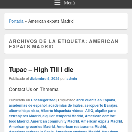
Menú
Portada
»
American expats Madrid
ARCHIVOS DE LA ETIQUETA:
AMERICAN
EXPATS MADRID
Tupac – High Till I die
Publicado el
diciembre 5, 2025
por
admin
Contact Us on Threema
Publicado en
Uncategorized
|
Etiquetado
abrir cuenta en España
,
academias de español
,
academias de inglés
,
aeropuerto Barajas
,
alberto hispanista
,
Alberto hispanista videos
,
Ali G
,
alquiler para
extranjeros Madrid
,
alquiler temporal Madrid
,
American comfort
food Madrid
,
American community Madrid
,
American expats Madrid
,
American groceries Madrid
,
American restaurants Madrid
,
American retirees in Spain
,
American students Madrid
,
American