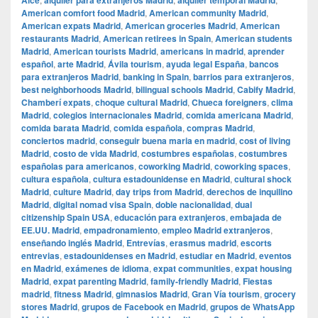
Alce
alquiler para extranjeros Madrid
alquiler temporal Madrid
American comfort food Madrid
,
American community Madrid
,
American expats Madrid
,
American groceries Madrid
,
American
restaurants Madrid
,
American retirees in Spain
,
American students
Madrid
,
American tourists Madrid
,
americans in madrid
,
aprender
español
,
arte Madrid
,
Ávila tourism
,
ayuda legal España
,
bancos
para extranjeros Madrid
,
banking in Spain
,
barrios para extranjeros
,
best neighborhoods Madrid
,
bilingual schools Madrid
,
Cabify Madrid
,
Chamberí expats
,
choque cultural Madrid
,
Chueca foreigners
,
clima
Madrid
,
colegios internacionales Madrid
,
comida americana Madrid
,
comida barata Madrid
,
comida española
,
compras Madrid
,
conciertos madrid
,
conseguir buena maria en madrid
,
cost of living
Madrid
,
costo de vida Madrid
,
costumbres españolas
,
costumbres
españolas para americanos
,
coworking Madrid
,
coworking spaces
,
cultura española
,
cultura estadounidense en Madrid
,
cultural shock
Madrid
,
culture Madrid
,
day trips from Madrid
,
derechos de inquilino
Madrid
,
digital nomad visa Spain
,
doble nacionalidad
,
dual
citizenship Spain USA
,
educación para extranjeros
,
embajada de
EE.UU. Madrid
,
empadronamiento
,
empleo Madrid extranjeros
,
enseñando inglés Madrid
,
Entrevías
,
erasmus madrid
,
escorts
entrevias
,
estadounidenses en Madrid
,
estudiar en Madrid
,
eventos
en Madrid
,
exámenes de idioma
,
expat communities
,
expat housing
Madrid
,
expat parenting Madrid
,
family-friendly Madrid
,
Fiestas
madrid
,
fitness Madrid
,
gimnasios Madrid
,
Gran Vía tourism
,
grocery
stores Madrid
,
grupos de Facebook en Madrid
,
grupos de WhatsApp