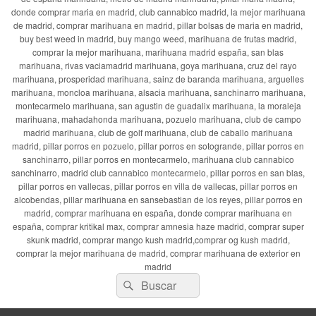
donde comprar maria en madrid, club cannabico madrid, la mejor marihuana
de madrid, comprar marihuana en madrid, pillar bolsas de maria en madrid,
buy best weed in madrid, buy mango weed, marihuana de frutas madrid,
comprar la mejor marihuana, marihuana madrid españa, san blas
marihuana, rivas vaciamadrid marihuana, goya marihuana, cruz del rayo
marihuana, prosperidad marihuana, sainz de baranda marihuana, arguelles
marihuana, moncloa marihuana, alsacia marihuana, sanchinarro marihuana,
montecarmelo marihuana, san agustin de guadalix marihuana, la moraleja
marihuana, mahadahonda marihuana, pozuelo marihuana, club de campo
madrid marihuana, club de golf marihuana, club de caballo marihuana
madrid, pillar porros en pozuelo, pillar porros en sotogrande, pillar porros en
sanchinarro, pillar porros en montecarmelo, marihuana club cannabico
sanchinarro, madrid club cannabico montecarmelo, pillar porros en san blas,
pillar porros en vallecas, pillar porros en villa de vallecas, pillar porros en
alcobendas, pillar marihuana en sansebastian de los reyes, pillar porros en
madrid, comprar marihuana en españa, donde comprar marihuana en
españa, comprar kritikal max, comprar amnesia haze madrid, comprar super
skunk madrid, comprar mango kush madrid,comprar og kush madrid,
comprar la mejor marihuana de madrid, comprar marihuana de exterior en
madrid
Buscar
Buscar
por: