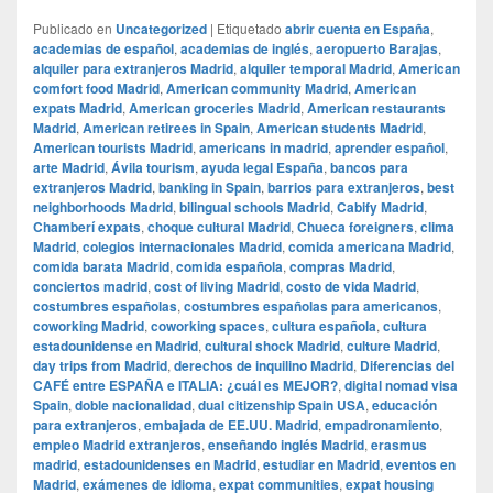
Publicado en
Uncategorized
|
Etiquetado
abrir cuenta en España
,
academias de español
,
academias de inglés
,
aeropuerto Barajas
,
alquiler para extranjeros Madrid
,
alquiler temporal Madrid
,
American
comfort food Madrid
,
American community Madrid
,
American
expats Madrid
,
American groceries Madrid
,
American restaurants
Madrid
,
American retirees in Spain
,
American students Madrid
,
American tourists Madrid
,
americans in madrid
,
aprender español
,
arte Madrid
,
Ávila tourism
,
ayuda legal España
,
bancos para
extranjeros Madrid
,
banking in Spain
,
barrios para extranjeros
,
best
neighborhoods Madrid
,
bilingual schools Madrid
,
Cabify Madrid
,
Chamberí expats
,
choque cultural Madrid
,
Chueca foreigners
,
clima
Madrid
,
colegios internacionales Madrid
,
comida americana Madrid
,
comida barata Madrid
,
comida española
,
compras Madrid
,
conciertos madrid
,
cost of living Madrid
,
costo de vida Madrid
,
costumbres españolas
,
costumbres españolas para americanos
,
coworking Madrid
,
coworking spaces
,
cultura española
,
cultura
estadounidense en Madrid
,
cultural shock Madrid
,
culture Madrid
,
day trips from Madrid
,
derechos de inquilino Madrid
,
Diferencias del
CAFÉ entre ESPAÑA e ITALIA: ¿cuál es MEJOR?
,
digital nomad visa
Spain
,
doble nacionalidad
,
dual citizenship Spain USA
,
educación
para extranjeros
,
embajada de EE.UU. Madrid
,
empadronamiento
,
empleo Madrid extranjeros
,
enseñando inglés Madrid
,
erasmus
madrid
,
estadounidenses en Madrid
,
estudiar en Madrid
,
eventos en
Madrid
,
exámenes de idioma
,
expat communities
,
expat housing