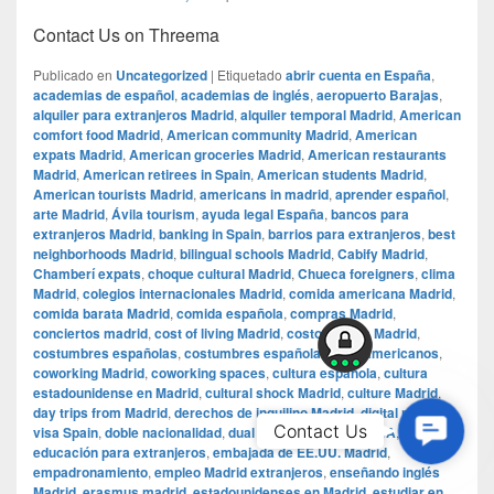
Contact Us on Threema
Publicado en
Uncategorized
|
Etiquetado
abrir cuenta en España
,
academias de español
,
academias de inglés
,
aeropuerto Barajas
,
alquiler para extranjeros Madrid
,
alquiler temporal Madrid
,
American
comfort food Madrid
,
American community Madrid
,
American
expats Madrid
,
American groceries Madrid
,
American restaurants
Madrid
,
American retirees in Spain
,
American students Madrid
,
American tourists Madrid
,
americans in madrid
,
aprender español
,
arte Madrid
,
Ávila tourism
,
ayuda legal España
,
bancos para
extranjeros Madrid
,
banking in Spain
,
barrios para extranjeros
,
best
neighborhoods Madrid
,
bilingual schools Madrid
,
Cabify Madrid
,
Chamberí expats
,
choque cultural Madrid
,
Chueca foreigners
,
clima
Madrid
,
colegios internacionales Madrid
,
comida americana Madrid
,
comida barata Madrid
,
comida española
,
compras Madrid
,
conciertos madrid
,
cost of living Madrid
,
costo de vida Madrid
,
costumbres españolas
,
costumbres españolas para americanos
,
coworking Madrid
,
coworking spaces
,
cultura española
,
cultura
estadounidense en Madrid
,
cultural shock Madrid
,
culture Madrid
,
day trips from Madrid
,
derechos de inquilino Madrid
,
digital nomad
Contac
Contact Us
visa Spain
,
doble nacionalidad
,
dual citizenship Spain USA
,
educación para extranjeros
,
embajada de EE.UU. Madrid
,
Us
empadronamiento
,
empleo Madrid extranjeros
,
enseñando inglés
Madrid
,
erasmus madrid
,
estadounidenses en Madrid
,
estudiar en