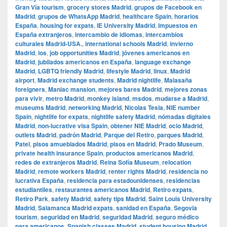
Gran Vía tourism
,
grocery stores Madrid
,
grupos de Facebook en
Madrid
,
grupos de WhatsApp Madrid
,
healthcare Spain
,
horarios
España
,
housing for expats
,
IE University Madrid
,
impuestos en
España extranjeros
,
intercambio de idiomas
,
intercambios
culturales Madrid-USA.
,
international schools Madrid
,
invierno
Madrid
,
ios
,
job opportunities Madrid
,
jóvenes americanos en
Madrid
,
jubilados americanos en España
,
language exchange
Madrid
,
LGBTQ friendly Madrid
,
lifestyle Madrid
,
linux
,
Madrid
airport
,
Madrid exchange students
,
Madrid nightlife
,
Malasaña
foreigners
,
Maniac mansion
,
mejores bares Madrid
,
mejores zonas
para vivir
,
metro Madrid
,
monkey island
,
msdos
,
mudarse a Madrid
,
museums Madrid
,
networking Madrid
,
Nicolas Tesla
,
NIE number
Spain
,
nightlife for expats
,
nightlife safety Madrid
,
nómadas digitales
Madrid
,
non-lucrative visa Spain
,
obtener NIE Madrid
,
ocio Madrid
,
outlets Madrid
,
padrón Madrid
,
Parque del Retiro
,
parques Madrid
,
Patel
,
pisos amueblados Madrid
,
pisos en Madrid
,
Prado Museum
,
private health insurance Spain
,
productos americanos Madrid
,
redes de extranjeros Madrid
,
Reina Sofía Museum
,
relocation
Madrid
,
remote workers Madrid
,
renter rights Madrid
,
residencia no
lucrativa España
,
residencia para estadounidenses
,
residencias
estudiantiles
,
restaurantes americanos Madrid
,
Retiro expats
,
Retiro Park
,
safety Madrid
,
safety tips Madrid
,
Saint Louis University
Madrid
,
Salamanca Madrid expats
,
sanidad en España
,
Segovia
tourism
,
seguridad en Madrid
,
seguridad Madrid
,
seguro médico
para americanos
,
Spanish classes Madrid
,
student housing Madrid
,