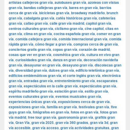
artistas callejeros gran vía
,
autobuses gran vía
,
azoteas con vistas
gran vía
,
bandas callejeras gran vía
,
bares en gran vía
,
barrios
cerca de gran vía
,
bicicletas gran vía
,
broadway madrileño
,
brunch
gran vía
,
cabalgata gran vía
,
cafés históricos gran vía
,
cafeterías
gran vía
,
callao gran vía
,
calle gran vía madrid
,
capitol gran vía
,
centros culturales gran vía
,
ciclismo gran vía
,
cine capitol
,
citas en
gran vía
,
clima en gran vía
,
cocina española gran vía
,
comer en gran
vía
,
comida callejera gran vía
,
comida internacional gran vía
,
comida
rápida gran vía
,
cómo llegar a gran vía
,
compras cerca de gran vía
,
conciertos gratis gran vía
,
copas gran vía
,
corazón de madrid
,
cosas que ver en gran vía
,
cosmética gran vía
,
cultura en vivo gran
vía
,
curiosidades gran vía
,
danza en gran vía
,
decoración navideña
gran vía
,
desayunar en gran vía
,
desayuno gran vía
,
discotecas gran
vía
,
diversidad gran vía
,
dulces gran vía
,
edificio telefónica gran vía
,
edificios emblemáticos gran vía
,
el corte inglés gran vía
,
electrónica
gran vía
,
entradas gran vía
,
entretenimiento gran vía
,
escaparates
gran vía
,
espectáculos en la calle gran vía
,
espectáculos gran vía
,
espíritu madrileño gran vía
,
estación gran vía
,
estilo gran vía
,
eventos culturales gran vía
,
eventos musicales gran vía
,
experiencias únicas gran vía
,
exposiciones cerca de gran vía
,
exposiciones gran vía
,
familia en gran vía
,
festivales gran vía
,
five
guys gran vía
,
fotógrafos en gran vía
,
fotos en gran vía
,
fotos gran
vía madrid
,
free tour gran vía
,
gastronomía gran vía
,
grafitis gran
vía
,
Gran Vía
,
gran vía 2025
,
gran vía 360 grados
,
gran vía 3d
,
gran
vía accesible
,
gran vía acceso
,
gran vía actividades gratuitas
,
gran