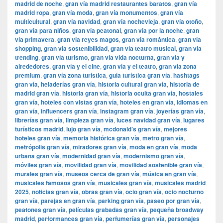
madrid de noche
,
gran vía madrid restaurantes baratos
,
gran vía
madrid ropa
,
gran vía moda
,
gran vía monumentos
,
gran vía
multicultural
,
gran vía navidad
,
gran vía nochevieja
,
gran vía otoño
,
gran vía para niños
,
gran vía peatonal
,
gran vía por la noche
,
gran
vía primavera
,
gran vía reyes magos
,
gran vía romántica
,
gran vía
shopping
,
gran vía sostenibilidad
,
gran vía teatro musical
,
gran vía
trending
,
gran vía turismo
,
gran vía vida nocturna
,
gran vía y
alrededores
,
gran vía y el cine
,
gran vía y el teatro
,
gran vía zona
premium
,
gran vía zona turística
,
guía turística gran vía
,
hashtags
gran vía
,
heladerías gran vía
,
historia cultural gran vía
,
historia de
madrid gran vía
,
historia gran vía
,
historia oculta gran vía
,
hostales
gran vía
,
hoteles con vistas gran vía
,
hoteles en gran vía
,
idiomas en
gran vía
,
influencers gran vía
,
instagram gran vía
,
joyerías gran vía
,
librerías gran vía
,
limpieza gran vía
,
luces navidad gran vía
,
lugares
turísticos madrid
,
lujo gran vía
,
mcdonald’s gran vía
,
mejores
hoteles gran vía
,
memoria histórica gran vía
,
metro gran vía
,
metrópolis gran vía
,
miradores gran vía
,
moda en gran vía
,
moda
urbana gran vía
,
modernidad gran vía
,
modernismo gran vía
,
móviles gran vía
,
movilidad gran vía
,
movilidad sostenible gran vía
,
murales gran vía
,
museos cerca de gran vía
,
música en gran vía
,
musicales famosos gran vía
,
musicales gran vía
,
musicales madrid
2025
,
noticias gran vía
,
obras gran vía
,
ocio gran vía
,
ocio nocturno
gran vía
,
parejas en gran vía
,
parking gran vía
,
paseo por gran vía
,
peatones gran vía
,
películas grabadas gran vía
,
pequeña broadway
madrid
,
performances gran vía
,
perfumerías gran vía
,
personajes