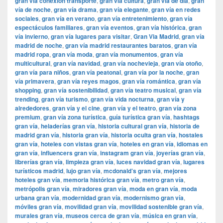
gran vía conexión transporte
,
gran vía cultura
,
gran vía de día
,
gran
vía de noche
,
gran vía drama
,
gran vía elegante
,
gran vía en redes
sociales
,
gran vía en verano
,
gran vía entretenimiento
,
gran vía
espectáculos familiares
,
gran vía eventos
,
gran vía histórica
,
gran
vía invierno
,
gran vía lugares para visitar
,
​​Gran Via Madrid
,
gran vía
madrid de noche
,
gran vía madrid restaurantes baratos
,
gran vía
madrid ropa
,
gran vía moda
,
gran vía monumentos
,
gran vía
multicultural
,
gran vía navidad
,
gran vía nochevieja
,
gran vía otoño
,
gran vía para niños
,
gran vía peatonal
,
gran vía por la noche
,
gran
vía primavera
,
gran vía reyes magos
,
gran vía romántica
,
gran vía
shopping
,
gran vía sostenibilidad
,
gran vía teatro musical
,
gran vía
trending
,
gran vía turismo
,
gran vía vida nocturna
,
gran vía y
alrededores
,
gran vía y el cine
,
gran vía y el teatro
,
gran vía zona
premium
,
gran vía zona turística
,
guía turística gran vía
,
hashtags
gran vía
,
heladerías gran vía
,
historia cultural gran vía
,
historia de
madrid gran vía
,
historia gran vía
,
historia oculta gran vía
,
hostales
gran vía
,
hoteles con vistas gran vía
,
hoteles en gran vía
,
idiomas en
gran vía
,
influencers gran vía
,
instagram gran vía
,
joyerías gran vía
,
librerías gran vía
,
limpieza gran vía
,
luces navidad gran vía
,
lugares
turísticos madrid
,
lujo gran vía
,
mcdonald’s gran vía
,
mejores
hoteles gran vía
,
memoria histórica gran vía
,
metro gran vía
,
metrópolis gran vía
,
miradores gran vía
,
moda en gran vía
,
moda
urbana gran vía
,
modernidad gran vía
,
modernismo gran vía
,
móviles gran vía
,
movilidad gran vía
,
movilidad sostenible gran vía
,
murales gran vía
,
museos cerca de gran vía
,
música en gran vía
,