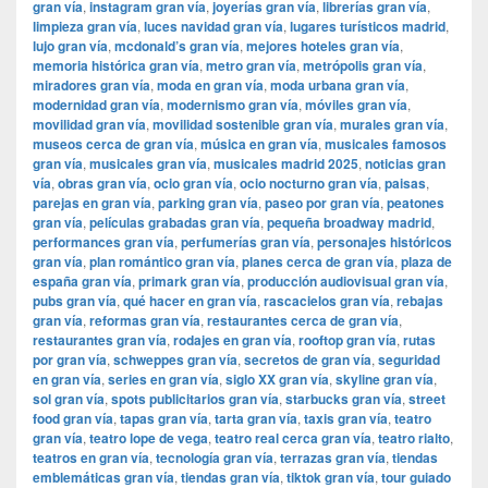
gran vía
,
instagram gran vía
,
joyerías gran vía
,
librerías gran vía
,
limpieza gran vía
,
luces navidad gran vía
,
lugares turísticos madrid
,
lujo gran vía
,
mcdonald’s gran vía
,
mejores hoteles gran vía
,
memoria histórica gran vía
,
metro gran vía
,
metrópolis gran vía
,
miradores gran vía
,
moda en gran vía
,
moda urbana gran vía
,
modernidad gran vía
,
modernismo gran vía
,
móviles gran vía
,
movilidad gran vía
,
movilidad sostenible gran vía
,
murales gran vía
,
museos cerca de gran vía
,
música en gran vía
,
musicales famosos
gran vía
,
musicales gran vía
,
musicales madrid 2025
,
noticias gran
vía
,
obras gran vía
,
ocio gran vía
,
ocio nocturno gran vía
,
paisas
,
parejas en gran vía
,
parking gran vía
,
paseo por gran vía
,
peatones
gran vía
,
películas grabadas gran vía
,
pequeña broadway madrid
,
performances gran vía
,
perfumerías gran vía
,
personajes históricos
gran vía
,
plan romántico gran vía
,
planes cerca de gran vía
,
plaza de
españa gran vía
,
primark gran vía
,
producción audiovisual gran vía
,
pubs gran vía
,
qué hacer en gran vía
,
rascacielos gran vía
,
rebajas
gran vía
,
reformas gran vía
,
restaurantes cerca de gran vía
,
restaurantes gran vía
,
rodajes en gran vía
,
rooftop gran vía
,
rutas
por gran vía
,
schweppes gran vía
,
secretos de gran vía
,
seguridad
en gran vía
,
series en gran vía
,
siglo XX gran vía
,
skyline gran vía
,
sol gran vía
,
spots publicitarios gran vía
,
starbucks gran vía
,
street
food gran vía
,
tapas gran vía
,
tarta gran vía
,
taxis gran vía
,
teatro
gran vía
,
teatro lope de vega
,
teatro real cerca gran vía
,
teatro rialto
,
teatros en gran vía
,
tecnología gran vía
,
terrazas gran vía
,
tiendas
emblemáticas gran vía
,
tiendas gran vía
,
tiktok gran vía
,
tour guiado