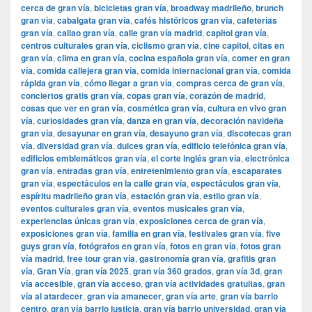
cerca de gran vía
,
bicicletas gran vía
,
broadway madrileño
,
brunch
gran vía
,
cabalgata gran vía
,
cafés históricos gran vía
,
cafeterías
gran vía
,
callao gran vía
,
calle gran vía madrid
,
capitol gran vía
,
centros culturales gran vía
,
ciclismo gran vía
,
cine capitol
,
citas en
gran vía
,
clima en gran vía
,
cocina española gran vía
,
comer en gran
vía
,
comida callejera gran vía
,
comida internacional gran vía
,
comida
rápida gran vía
,
cómo llegar a gran vía
,
compras cerca de gran vía
,
conciertos gratis gran vía
,
copas gran vía
,
corazón de madrid
,
cosas que ver en gran vía
,
cosmética gran vía
,
cultura en vivo gran
vía
,
curiosidades gran vía
,
danza en gran vía
,
decoración navideña
gran vía
,
desayunar en gran vía
,
desayuno gran vía
,
discotecas gran
vía
,
diversidad gran vía
,
dulces gran vía
,
edificio telefónica gran vía
,
edificios emblemáticos gran vía
,
el corte inglés gran vía
,
electrónica
gran vía
,
entradas gran vía
,
entretenimiento gran vía
,
escaparates
gran vía
,
espectáculos en la calle gran vía
,
espectáculos gran vía
,
espíritu madrileño gran vía
,
estación gran vía
,
estilo gran vía
,
eventos culturales gran vía
,
eventos musicales gran vía
,
experiencias únicas gran vía
,
exposiciones cerca de gran vía
,
exposiciones gran vía
,
familia en gran vía
,
festivales gran vía
,
five
guys gran vía
,
fotógrafos en gran vía
,
fotos en gran vía
,
fotos gran
vía madrid
,
free tour gran vía
,
gastronomía gran vía
,
grafitis gran
vía
,
Gran Vía
,
gran vía 2025
,
gran vía 360 grados
,
gran vía 3d
,
gran
vía accesible
,
gran vía acceso
,
gran vía actividades gratuitas
,
gran
vía al atardecer
,
gran vía amanecer
,
gran vía arte
,
gran vía barrio
centro
,
gran vía barrio justicia
,
gran vía barrio universidad
,
gran vía