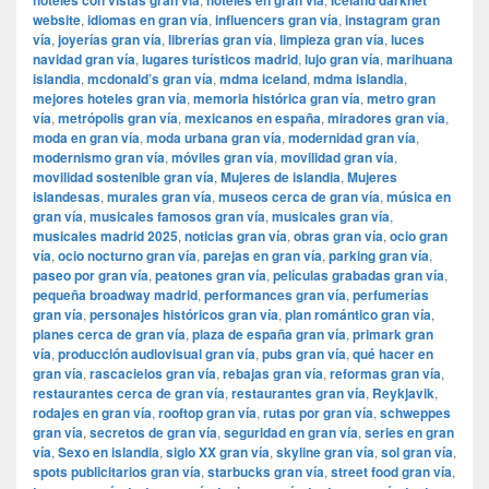
hoteles con vistas gran vía
hoteles en gran vía
Iceland darknet
website
,
idiomas en gran vía
,
influencers gran vía
,
instagram gran
vía
,
joyerías gran vía
,
librerías gran vía
,
limpieza gran vía
,
luces
navidad gran vía
,
lugares turísticos madrid
,
lujo gran vía
,
marihuana
islandia
,
mcdonald’s gran vía
,
mdma iceland
,
mdma islandia
,
mejores hoteles gran vía
,
memoria histórica gran vía
,
metro gran
vía
,
metrópolis gran vía
,
mexicanos en españa
,
miradores gran vía
,
moda en gran vía
,
moda urbana gran vía
,
modernidad gran vía
,
modernismo gran vía
,
móviles gran vía
,
movilidad gran vía
,
movilidad sostenible gran vía
,
Mujeres de islandia
,
Mujeres
islandesas
,
murales gran vía
,
museos cerca de gran vía
,
música en
gran vía
,
musicales famosos gran vía
,
musicales gran vía
,
musicales madrid 2025
,
noticias gran vía
,
obras gran vía
,
ocio gran
vía
,
ocio nocturno gran vía
,
parejas en gran vía
,
parking gran vía
,
paseo por gran vía
,
peatones gran vía
,
películas grabadas gran vía
,
pequeña broadway madrid
,
performances gran vía
,
perfumerías
gran vía
,
personajes históricos gran vía
,
plan romántico gran vía
,
planes cerca de gran vía
,
plaza de españa gran vía
,
primark gran
vía
,
producción audiovisual gran vía
,
pubs gran vía
,
qué hacer en
gran vía
,
rascacielos gran vía
,
rebajas gran vía
,
reformas gran vía
,
restaurantes cerca de gran vía
,
restaurantes gran vía
,
Reykjavik
,
rodajes en gran vía
,
rooftop gran vía
,
rutas por gran vía
,
schweppes
gran vía
,
secretos de gran vía
,
seguridad en gran vía
,
series en gran
vía
,
Sexo en islandia
,
siglo XX gran vía
,
skyline gran vía
,
sol gran vía
,
spots publicitarios gran vía
,
starbucks gran vía
,
street food gran vía
,