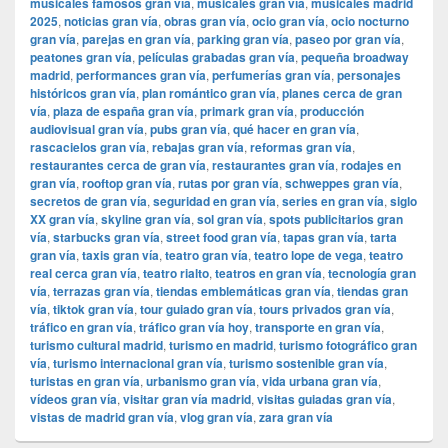
musicales famosos gran vía
,
musicales gran vía
,
musicales madrid
2025
,
noticias gran vía
,
obras gran vía
,
ocio gran vía
,
ocio nocturno
gran vía
,
parejas en gran vía
,
parking gran vía
,
paseo por gran vía
,
peatones gran vía
,
películas grabadas gran vía
,
pequeña broadway
madrid
,
performances gran vía
,
perfumerías gran vía
,
personajes
históricos gran vía
,
plan romántico gran vía
,
planes cerca de gran
vía
,
plaza de españa gran vía
,
primark gran vía
,
producción
audiovisual gran vía
,
pubs gran vía
,
qué hacer en gran vía
,
rascacielos gran vía
,
rebajas gran vía
,
reformas gran vía
,
restaurantes cerca de gran vía
,
restaurantes gran vía
,
rodajes en
gran vía
,
rooftop gran vía
,
rutas por gran vía
,
schweppes gran vía
,
secretos de gran vía
,
seguridad en gran vía
,
series en gran vía
,
siglo
XX gran vía
,
skyline gran vía
,
sol gran vía
,
spots publicitarios gran
vía
,
starbucks gran vía
,
street food gran vía
,
tapas gran vía
,
tarta
gran vía
,
taxis gran vía
,
teatro gran vía
,
teatro lope de vega
,
teatro
real cerca gran vía
,
teatro rialto
,
teatros en gran vía
,
tecnología gran
vía
,
terrazas gran vía
,
tiendas emblemáticas gran vía
,
tiendas gran
vía
,
tiktok gran vía
,
tour guiado gran vía
,
tours privados gran vía
,
tráfico en gran vía
,
tráfico gran vía hoy
,
transporte en gran vía
,
turismo cultural madrid
,
turismo en madrid
,
turismo fotográfico gran
vía
,
turismo internacional gran vía
,
turismo sostenible gran vía
,
turistas en gran vía
,
urbanismo gran vía
,
vida urbana gran vía
,
vídeos gran vía
,
visitar gran vía madrid
,
visitas guiadas gran vía
,
vistas de madrid gran vía
,
vlog gran vía
,
zara gran vía