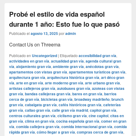
Probé el estilo de vida español
durante 1 año: Esto fue lo que pasó
Publicado el
agosto 13, 2025
por
admin
Contact Us on Threema
Publicado en
Uncategorized
|
Etiquetado
accesibilidad gran vía
,
actividades en gran vía
,
actualidad gran vía
,
agenda cultural gran
vía
,
alojamiento gran vía
,
ambiente gran vía
,
anécdotas gran vía
,
apartamentos con vistas gran vía
,
apartamentos turísticos gran vía
,
arquitectura gran vía
,
arquitectura histórica gran vía
,
art déco gran
vía
,
arte en gran vía
,
arte moderno gran vía
,
arte urbano gran vía
,
artistas callejeros gran vía
,
autobuses gran vía
,
azoteas con vistas
gran vía
,
bandas callejeras gran vía
,
bares en gran vía
,
barrios
cerca de gran vía
,
bicicletas gran vía
,
broadway madrileño
,
brunch
gran vía
,
cabalgata gran vía
,
cafés históricos gran vía
,
cafeterías
gran vía
,
callao gran vía
,
calle gran vía madrid
,
capitol gran vía
,
centros culturales gran vía
,
ciclismo gran vía
,
cine capitol
,
citas en
gran vía
,
clima en gran vía
,
cocina española gran vía
,
comer en gran
vía
,
comida callejera gran vía
,
comida internacional gran vía
,
comida
rápida gran vía
,
cómo llegar a gran vía
,
compras cerca de gran vía
,