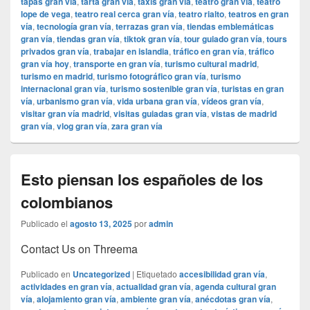
tapas gran vía
,
tarta gran vía
,
taxis gran vía
,
teatro gran vía
,
teatro
lope de vega
,
teatro real cerca gran vía
,
teatro rialto
,
teatros en gran
vía
,
tecnología gran vía
,
terrazas gran vía
,
tiendas emblemáticas
gran vía
,
tiendas gran vía
,
tiktok gran vía
,
tour guiado gran vía
,
tours
privados gran vía
,
trabajar en islandia
,
tráfico en gran vía
,
tráfico
gran vía hoy
,
transporte en gran vía
,
turismo cultural madrid
,
turismo en madrid
,
turismo fotográfico gran vía
,
turismo
internacional gran vía
,
turismo sostenible gran vía
,
turistas en gran
vía
,
urbanismo gran vía
,
vida urbana gran vía
,
vídeos gran vía
,
visitar gran vía madrid
,
visitas guiadas gran vía
,
vistas de madrid
gran vía
,
vlog gran vía
,
zara gran vía
Esto piensan los españoles de los
colombianos
Publicado el
agosto 13, 2025
por
admin
Contact Us on Threema
Publicado en
Uncategorized
|
Etiquetado
accesibilidad gran vía
,
actividades en gran vía
,
actualidad gran vía
,
agenda cultural gran
vía
,
alojamiento gran vía
,
ambiente gran vía
,
anécdotas gran vía
,