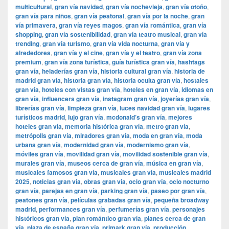
multicultural
,
gran vía navidad
,
gran vía nochevieja
,
gran vía otoño
,
gran vía para niños
,
gran vía peatonal
,
gran vía por la noche
,
gran
vía primavera
,
gran vía reyes magos
,
gran vía romántica
,
gran vía
shopping
,
gran vía sostenibilidad
,
gran vía teatro musical
,
gran vía
trending
,
gran vía turismo
,
gran vía vida nocturna
,
gran vía y
alrededores
,
gran vía y el cine
,
gran vía y el teatro
,
gran vía zona
premium
,
gran vía zona turística
,
guía turística gran vía
,
hashtags
gran vía
,
heladerías gran vía
,
historia cultural gran vía
,
historia de
madrid gran vía
,
historia gran vía
,
historia oculta gran vía
,
hostales
gran vía
,
hoteles con vistas gran vía
,
hoteles en gran vía
,
idiomas en
gran vía
,
influencers gran vía
,
instagram gran vía
,
joyerías gran vía
,
librerías gran vía
,
limpieza gran vía
,
luces navidad gran vía
,
lugares
turísticos madrid
,
lujo gran vía
,
mcdonald’s gran vía
,
mejores
hoteles gran vía
,
memoria histórica gran vía
,
metro gran vía
,
metrópolis gran vía
,
miradores gran vía
,
moda en gran vía
,
moda
urbana gran vía
,
modernidad gran vía
,
modernismo gran vía
,
móviles gran vía
,
movilidad gran vía
,
movilidad sostenible gran vía
,
murales gran vía
,
museos cerca de gran vía
,
música en gran vía
,
musicales famosos gran vía
,
musicales gran vía
,
musicales madrid
2025
,
noticias gran vía
,
obras gran vía
,
ocio gran vía
,
ocio nocturno
gran vía
,
parejas en gran vía
,
parking gran vía
,
paseo por gran vía
,
peatones gran vía
,
películas grabadas gran vía
,
pequeña broadway
madrid
,
performances gran vía
,
perfumerías gran vía
,
personajes
históricos gran vía
,
plan romántico gran vía
,
planes cerca de gran
vía
,
plaza de españa gran vía
,
primark gran vía
,
producción