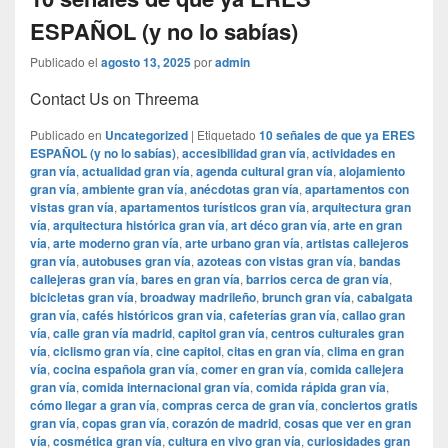
ESPAÑOL (y no lo sabías)
Publicado el
agosto 13, 2025
por
admin
Contact Us on Threema
Publicado en
Uncategorized
|
Etiquetado
10 señales de que ya ERES
ESPAÑOL (y no lo sabías)
,
accesibilidad gran vía
,
actividades en
gran vía
,
actualidad gran vía
,
agenda cultural gran vía
,
alojamiento
gran vía
,
ambiente gran vía
,
anécdotas gran vía
,
apartamentos con
vistas gran vía
,
apartamentos turísticos gran vía
,
arquitectura gran
vía
,
arquitectura histórica gran vía
,
art déco gran vía
,
arte en gran
vía
,
arte moderno gran vía
,
arte urbano gran vía
,
artistas callejeros
gran vía
,
autobuses gran vía
,
azoteas con vistas gran vía
,
bandas
callejeras gran vía
,
bares en gran vía
,
barrios cerca de gran vía
,
bicicletas gran vía
,
broadway madrileño
,
brunch gran vía
,
cabalgata
gran vía
,
cafés históricos gran vía
,
cafeterías gran vía
,
callao gran
vía
,
calle gran vía madrid
,
capitol gran vía
,
centros culturales gran
vía
,
ciclismo gran vía
,
cine capitol
,
citas en gran vía
,
clima en gran
vía
,
cocina española gran vía
,
comer en gran vía
,
comida callejera
gran vía
,
comida internacional gran vía
,
comida rápida gran vía
,
cómo llegar a gran vía
,
compras cerca de gran vía
,
conciertos gratis
gran vía
,
copas gran vía
,
corazón de madrid
,
cosas que ver en gran
vía
,
cosmética gran vía
,
cultura en vivo gran vía
,
curiosidades gran