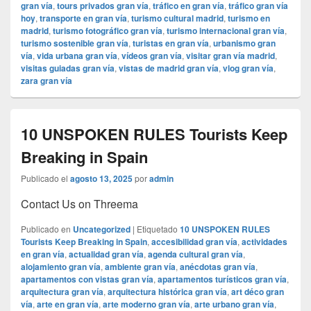
gran vía
,
tours privados gran vía
,
tráfico en gran vía
,
tráfico gran vía
hoy
,
transporte en gran vía
,
turismo cultural madrid
,
turismo en
madrid
,
turismo fotográfico gran vía
,
turismo internacional gran vía
,
turismo sostenible gran vía
,
turistas en gran vía
,
urbanismo gran
vía
,
vida urbana gran vía
,
vídeos gran vía
,
visitar gran vía madrid
,
visitas guiadas gran vía
,
vistas de madrid gran vía
,
vlog gran vía
,
zara gran vía
10 UNSPOKEN RULES Tourists Keep
Breaking in Spain
Publicado el
agosto 13, 2025
por
admin
Contact Us on Threema
Publicado en
Uncategorized
|
Etiquetado
10 UNSPOKEN RULES
Tourists Keep Breaking in Spain
,
accesibilidad gran vía
,
actividades
en gran vía
,
actualidad gran vía
,
agenda cultural gran vía
,
alojamiento gran vía
,
ambiente gran vía
,
anécdotas gran vía
,
apartamentos con vistas gran vía
,
apartamentos turísticos gran vía
,
arquitectura gran vía
,
arquitectura histórica gran vía
,
art déco gran
vía
,
arte en gran vía
,
arte moderno gran vía
,
arte urbano gran vía
,