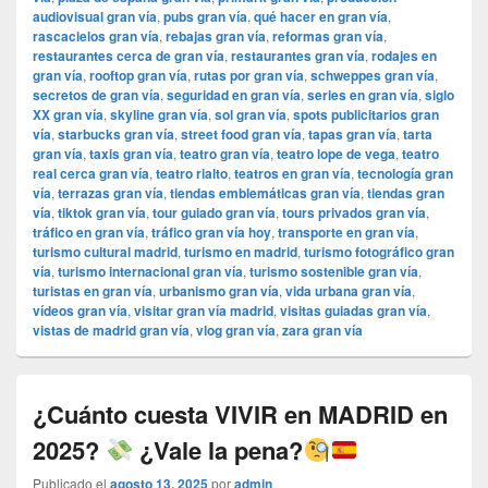
audiovisual gran vía
,
pubs gran vía
,
qué hacer en gran vía
,
rascacielos gran vía
,
rebajas gran vía
,
reformas gran vía
,
restaurantes cerca de gran vía
,
restaurantes gran vía
,
rodajes en
gran vía
,
rooftop gran vía
,
rutas por gran vía
,
schweppes gran vía
,
secretos de gran vía
,
seguridad en gran vía
,
series en gran vía
,
siglo
XX gran vía
,
skyline gran vía
,
sol gran vía
,
spots publicitarios gran
vía
,
starbucks gran vía
,
street food gran vía
,
tapas gran vía
,
tarta
gran vía
,
taxis gran vía
,
teatro gran vía
,
teatro lope de vega
,
teatro
real cerca gran vía
,
teatro rialto
,
teatros en gran vía
,
tecnología gran
vía
,
terrazas gran vía
,
tiendas emblemáticas gran vía
,
tiendas gran
vía
,
tiktok gran vía
,
tour guiado gran vía
,
tours privados gran vía
,
tráfico en gran vía
,
tráfico gran vía hoy
,
transporte en gran vía
,
turismo cultural madrid
,
turismo en madrid
,
turismo fotográfico gran
vía
,
turismo internacional gran vía
,
turismo sostenible gran vía
,
turistas en gran vía
,
urbanismo gran vía
,
vida urbana gran vía
,
vídeos gran vía
,
visitar gran vía madrid
,
visitas guiadas gran vía
,
vistas de madrid gran vía
,
vlog gran vía
,
zara gran vía
¿Cuánto cuesta VIVIR en MADRID en
2025?
¿Vale la pena?
Publicado el
agosto 13, 2025
por
admin