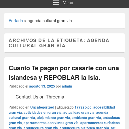
Menú
Portada
»
agenda cultural gran vía
ARCHIVOS DE LA ETIQUETA:
AGENDA
CULTURAL GRAN VÍA
Cuanto Te pagan por casarte con una
Islandesa y REPOBLAR la isla.
Publicado el
agosto 13, 2025
por
admin
Contact Us on Threema
Publicado en
Uncategorized
|
Etiquetado
1772so.cc
,
accesibilidad
gran vía
,
actividades en gran vía
,
actualidad gran vía
,
agenda
cultural gran vía
,
alojamiento gran vía
,
ambiente gran vía
,
anécdotas
gran vía
,
apartamentos con vistas gran vía
,
apartamentos turísticos
gran vía
,
arquitectura gran vía
,
arquitectura histórica gran vía
,
art