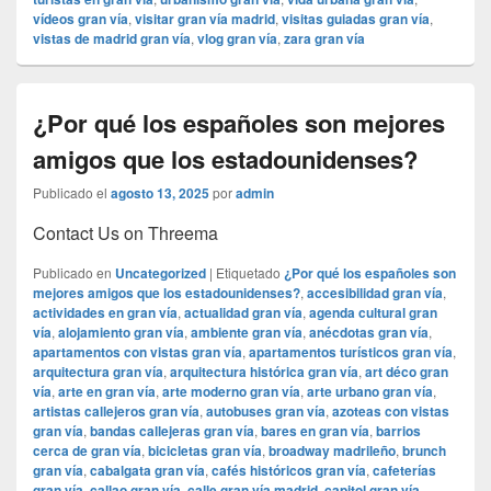
vídeos gran vía
,
visitar gran vía madrid
,
visitas guiadas gran vía
,
vistas de madrid gran vía
,
vlog gran vía
,
zara gran vía
¿Por qué los españoles son mejores
amigos que los estadounidenses?
Publicado el
agosto 13, 2025
por
admin
Contact Us on Threema
Publicado en
Uncategorized
|
Etiquetado
¿Por qué los españoles son
mejores amigos que los estadounidenses?
,
accesibilidad gran vía
,
actividades en gran vía
,
actualidad gran vía
,
agenda cultural gran
vía
,
alojamiento gran vía
,
ambiente gran vía
,
anécdotas gran vía
,
apartamentos con vistas gran vía
,
apartamentos turísticos gran vía
,
arquitectura gran vía
,
arquitectura histórica gran vía
,
art déco gran
vía
,
arte en gran vía
,
arte moderno gran vía
,
arte urbano gran vía
,
artistas callejeros gran vía
,
autobuses gran vía
,
azoteas con vistas
gran vía
,
bandas callejeras gran vía
,
bares en gran vía
,
barrios
cerca de gran vía
,
bicicletas gran vía
,
broadway madrileño
,
brunch
gran vía
,
cabalgata gran vía
,
cafés históricos gran vía
,
cafeterías
gran vía
,
callao gran vía
,
calle gran vía madrid
,
capitol gran vía
,