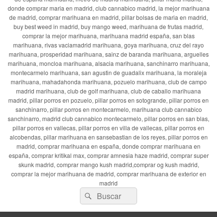
donde comprar maria en madrid, club cannabico madrid, la mejor marihuana
de madrid, comprar marihuana en madrid, pillar bolsas de maria en madrid,
buy best weed in madrid, buy mango weed, marihuana de frutas madrid,
comprar la mejor marihuana, marihuana madrid españa, san blas
marihuana, rivas vaciamadrid marihuana, goya marihuana, cruz del rayo
marihuana, prosperidad marihuana, sainz de baranda marihuana, arguelles
marihuana, moncloa marihuana, alsacia marihuana, sanchinarro marihuana,
montecarmelo marihuana, san agustin de guadalix marihuana, la moraleja
marihuana, mahadahonda marihuana, pozuelo marihuana, club de campo
madrid marihuana, club de golf marihuana, club de caballo marihuana
madrid, pillar porros en pozuelo, pillar porros en sotogrande, pillar porros en
sanchinarro, pillar porros en montecarmelo, marihuana club cannabico
sanchinarro, madrid club cannabico montecarmelo, pillar porros en san blas,
pillar porros en vallecas, pillar porros en villa de vallecas, pillar porros en
alcobendas, pillar marihuana en sansebastian de los reyes, pillar porros en
madrid, comprar marihuana en españa, donde comprar marihuana en
españa, comprar kritikal max, comprar amnesia haze madrid, comprar super
skunk madrid, comprar mango kush madrid,comprar og kush madrid,
comprar la mejor marihuana de madrid, comprar marihuana de exterior en
madrid
Buscar
Buscar
por: