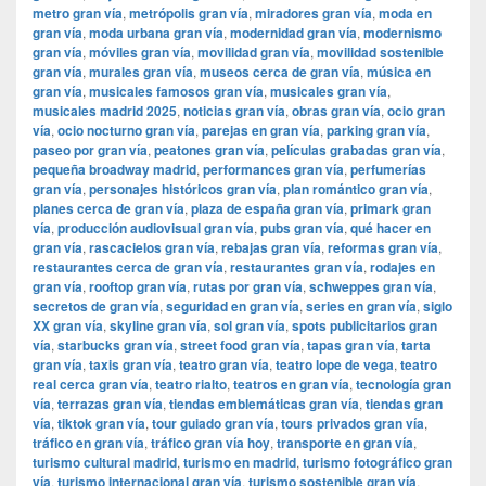
metro gran vía
,
metrópolis gran vía
,
miradores gran vía
,
moda en
gran vía
,
moda urbana gran vía
,
modernidad gran vía
,
modernismo
gran vía
,
móviles gran vía
,
movilidad gran vía
,
movilidad sostenible
gran vía
,
murales gran vía
,
museos cerca de gran vía
,
música en
gran vía
,
musicales famosos gran vía
,
musicales gran vía
,
musicales madrid 2025
,
noticias gran vía
,
obras gran vía
,
ocio gran
vía
,
ocio nocturno gran vía
,
parejas en gran vía
,
parking gran vía
,
paseo por gran vía
,
peatones gran vía
,
películas grabadas gran vía
,
pequeña broadway madrid
,
performances gran vía
,
perfumerías
gran vía
,
personajes históricos gran vía
,
plan romántico gran vía
,
planes cerca de gran vía
,
plaza de españa gran vía
,
primark gran
vía
,
producción audiovisual gran vía
,
pubs gran vía
,
qué hacer en
gran vía
,
rascacielos gran vía
,
rebajas gran vía
,
reformas gran vía
,
restaurantes cerca de gran vía
,
restaurantes gran vía
,
rodajes en
gran vía
,
rooftop gran vía
,
rutas por gran vía
,
schweppes gran vía
,
secretos de gran vía
,
seguridad en gran vía
,
series en gran vía
,
siglo
XX gran vía
,
skyline gran vía
,
sol gran vía
,
spots publicitarios gran
vía
,
starbucks gran vía
,
street food gran vía
,
tapas gran vía
,
tarta
gran vía
,
taxis gran vía
,
teatro gran vía
,
teatro lope de vega
,
teatro
real cerca gran vía
,
teatro rialto
,
teatros en gran vía
,
tecnología gran
vía
,
terrazas gran vía
,
tiendas emblemáticas gran vía
,
tiendas gran
vía
,
tiktok gran vía
,
tour guiado gran vía
,
tours privados gran vía
,
tráfico en gran vía
,
tráfico gran vía hoy
,
transporte en gran vía
,
turismo cultural madrid
,
turismo en madrid
,
turismo fotográfico gran
vía
,
turismo internacional gran vía
,
turismo sostenible gran vía
,