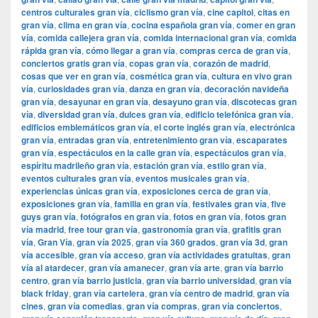
centros culturales gran vía
,
ciclismo gran vía
,
cine capitol
,
citas en
gran vía
,
clima en gran vía
,
cocina española gran vía
,
comer en gran
vía
,
comida callejera gran vía
,
comida internacional gran vía
,
comida
rápida gran vía
,
cómo llegar a gran vía
,
compras cerca de gran vía
,
conciertos gratis gran vía
,
copas gran vía
,
corazón de madrid
,
cosas que ver en gran vía
,
cosmética gran vía
,
cultura en vivo gran
vía
,
curiosidades gran vía
,
danza en gran vía
,
decoración navideña
gran vía
,
desayunar en gran vía
,
desayuno gran vía
,
discotecas gran
vía
,
diversidad gran vía
,
dulces gran vía
,
edificio telefónica gran vía
,
edificios emblemáticos gran vía
,
el corte inglés gran vía
,
electrónica
gran vía
,
entradas gran vía
,
entretenimiento gran vía
,
escaparates
gran vía
,
espectáculos en la calle gran vía
,
espectáculos gran vía
,
espíritu madrileño gran vía
,
estación gran vía
,
estilo gran vía
,
eventos culturales gran vía
,
eventos musicales gran vía
,
experiencias únicas gran vía
,
exposiciones cerca de gran vía
,
exposiciones gran vía
,
familia en gran vía
,
festivales gran vía
,
five
guys gran vía
,
fotógrafos en gran vía
,
fotos en gran vía
,
fotos gran
vía madrid
,
free tour gran vía
,
gastronomía gran vía
,
grafitis gran
vía
,
Gran Vía
,
gran vía 2025
,
gran vía 360 grados
,
gran vía 3d
,
gran
vía accesible
,
gran vía acceso
,
gran vía actividades gratuitas
,
gran
vía al atardecer
,
gran vía amanecer
,
gran vía arte
,
gran vía barrio
centro
,
gran vía barrio justicia
,
gran vía barrio universidad
,
gran vía
black friday
,
gran vía cartelera
,
gran vía centro de madrid
,
gran vía
cines
,
gran vía comedias
,
gran vía compras
,
gran vía conciertos
,