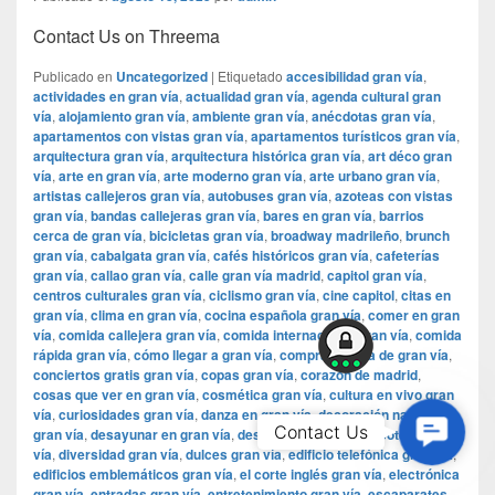
Contact Us on Threema
Publicado en
Uncategorized
|
Etiquetado
accesibilidad gran vía
,
actividades en gran vía
,
actualidad gran vía
,
agenda cultural gran
vía
,
alojamiento gran vía
,
ambiente gran vía
,
anécdotas gran vía
,
apartamentos con vistas gran vía
,
apartamentos turísticos gran vía
,
arquitectura gran vía
,
arquitectura histórica gran vía
,
art déco gran
vía
,
arte en gran vía
,
arte moderno gran vía
,
arte urbano gran vía
,
artistas callejeros gran vía
,
autobuses gran vía
,
azoteas con vistas
gran vía
,
bandas callejeras gran vía
,
bares en gran vía
,
barrios
cerca de gran vía
,
bicicletas gran vía
,
broadway madrileño
,
brunch
gran vía
,
cabalgata gran vía
,
cafés históricos gran vía
,
cafeterías
gran vía
,
callao gran vía
,
calle gran vía madrid
,
capitol gran vía
,
centros culturales gran vía
,
ciclismo gran vía
,
cine capitol
,
citas en
gran vía
,
clima en gran vía
,
cocina española gran vía
,
comer en gran
vía
,
comida callejera gran vía
,
comida internacional gran vía
,
comida
rápida gran vía
,
cómo llegar a gran vía
,
compras cerca de gran vía
,
conciertos gratis gran vía
,
copas gran vía
,
corazón de madrid
,
cosas que ver en gran vía
,
cosmética gran vía
,
cultura en vivo gran
vía
,
curiosidades gran vía
,
danza en gran vía
,
decoración navideña
Contac
Contact Us
gran vía
,
desayunar en gran vía
,
desayuno gran vía
,
discotecas gran
Us
vía
,
diversidad gran vía
,
dulces gran vía
,
edificio telefónica gran vía
,
edificios emblemáticos gran vía
,
el corte inglés gran vía
,
electrónica
gran vía
,
entradas gran vía
,
entretenimiento gran vía
,
escaparates