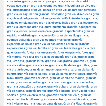
conciertos gratis gran vía
,
copas gran vía
,
corazón de madrid
,
cosas que ver en gran vía
,
cosmética gran vía
,
cultura en vivo gran
vía
,
curiosidades gran vía
,
danza en gran vía
,
decoración navideña
gran vía
,
desayunar en gran vía
,
desayuno gran vía
,
discotecas gran
vía
,
diversidad gran vía
,
dulces gran vía
,
edificio telefónica gran vía
,
edificios emblemáticos gran vía
,
el corte inglés gran vía
,
electrónica
gran vía
,
entradas gran vía
,
entretenimiento gran vía
,
escaparates
gran vía
,
espectáculos en la calle gran vía
,
espectáculos gran vía
,
espíritu madrileño gran vía
,
estación gran vía
,
estilo gran vía
,
eventos culturales gran vía
,
eventos musicales gran vía
,
experiencias únicas gran vía
,
exposiciones cerca de gran vía
,
exposiciones gran vía
,
familia en gran vía
,
festivales gran vía
,
five
guys gran vía
,
fotógrafos en gran vía
,
fotos en gran vía
,
fotos gran
vía madrid
,
free tour gran vía
,
gastronomía gran vía
,
grafitis gran
vía
,
Gran Vía
,
gran vía 2025
,
gran vía 360 grados
,
gran vía 3d
,
gran
vía accesible
,
gran vía acceso
,
gran vía actividades gratuitas
,
gran
vía al atardecer
,
gran vía amanecer
,
gran vía arte
,
gran vía barrio
centro
,
gran vía barrio justicia
,
gran vía barrio universidad
,
gran vía
black friday
,
gran vía cartelera
,
gran vía centro de madrid
,
gran vía
cines
,
gran vía comedias
,
gran vía compras
,
gran vía conciertos
,
gran vía conexión transporte
,
gran vía cultura
,
gran vía de día
,
gran
vía de noche
,
gran vía drama
,
gran vía elegante
,
gran vía en redes
sociales
,
gran vía en verano
,
gran vía entretenimiento
,
gran vía
espectáculos familiares
,
gran vía eventos
,
gran vía histórica
,
gran
vía invierno
,
gran vía lugares para visitar
,
​​Gran Via Madrid
,
gran vía