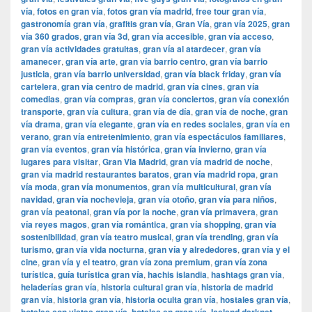
vía
,
fotos en gran vía
,
fotos gran vía madrid
,
free tour gran vía
,
gastronomía gran vía
,
grafitis gran vía
,
Gran Vía
,
gran vía 2025
,
gran
vía 360 grados
,
gran vía 3d
,
gran vía accesible
,
gran vía acceso
,
gran vía actividades gratuitas
,
gran vía al atardecer
,
gran vía
amanecer
,
gran vía arte
,
gran vía barrio centro
,
gran vía barrio
justicia
,
gran vía barrio universidad
,
gran vía black friday
,
gran vía
cartelera
,
gran vía centro de madrid
,
gran vía cines
,
gran vía
comedias
,
gran vía compras
,
gran vía conciertos
,
gran vía conexión
transporte
,
gran vía cultura
,
gran vía de día
,
gran vía de noche
,
gran
vía drama
,
gran vía elegante
,
gran vía en redes sociales
,
gran vía en
verano
,
gran vía entretenimiento
,
gran vía espectáculos familiares
,
gran vía eventos
,
gran vía histórica
,
gran vía invierno
,
gran vía
lugares para visitar
,
​​Gran Via Madrid
,
gran vía madrid de noche
,
gran vía madrid restaurantes baratos
,
gran vía madrid ropa
,
gran
vía moda
,
gran vía monumentos
,
gran vía multicultural
,
gran vía
navidad
,
gran vía nochevieja
,
gran vía otoño
,
gran vía para niños
,
gran vía peatonal
,
gran vía por la noche
,
gran vía primavera
,
gran
vía reyes magos
,
gran vía romántica
,
gran vía shopping
,
gran vía
sostenibilidad
,
gran vía teatro musical
,
gran vía trending
,
gran vía
turismo
,
gran vía vida nocturna
,
gran vía y alrededores
,
gran vía y el
cine
,
gran vía y el teatro
,
gran vía zona premium
,
gran vía zona
turística
,
guía turística gran vía
,
hachis islandia
,
hashtags gran vía
,
heladerías gran vía
,
historia cultural gran vía
,
historia de madrid
gran vía
,
historia gran vía
,
historia oculta gran vía
,
hostales gran vía
,
,
,