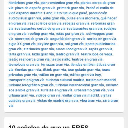
históricos gran vía
,
plan romántico gran vía
,
planes cerca de gran
vía
,
plaza de españa gran vía
,
primark gran vía
,
Probé el estilo de
vida español durante 1 año: Esto fue lo que pasó
,
producción
audiovisual gran vía
,
pubs gran vía
,
putas en la montera
,
qué hacer
en gran vía
,
rascacielos gran vía
,
rebajas gran vía
,
reformas gran
vía
,
restaurantes cerca de gran vía
,
restaurantes gran vía
,
rodajes
en gran vía
,
rooftop gran vía
,
rutas por gran vía
,
schweppes gran
vía
,
secretos de gran vía
,
seguridad en gran vía
,
series en gran vía
,
siglo XX gran vía
,
skyline gran vía
,
sol gran vía
,
spots publicitarios
gran vía
,
starbucks gran vía
,
street food gran vía
,
tapas gran vía
,
tarta gran vía
,
taxis gran vía
,
teatro gran vía
,
teatro lope de vega
,
teatro real cerca gran vía
,
teatro rialto
,
teatros en gran vía
,
tecnología gran vía
,
terrazas gran vía
,
tiendas emblemáticas gran
vía
,
tiendas gran vía
,
tiktok gran vía
,
tour guiado gran vía
,
tours
privados gran vía
,
tráfico en gran vía
,
tráfico gran vía hoy
,
transporte en gran vía
,
turismo cultural madrid
,
turismo en madrid
,
turismo fotográfico gran vía
,
turismo internacional gran vía
,
turismo
sostenible gran vía
,
turistas en gran vía
,
urbanismo gran vía
,
vida
urbana gran vía
,
vídeos gran vía
,
visitar gran vía madrid
,
visitas
guiadas gran vía
,
vistas de madrid gran vía
,
vlog gran vía
,
zara gran
vía
10 señales de que ya ERES