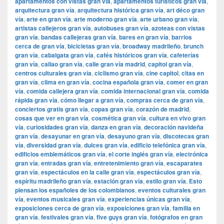
apartamentos con vistas gran vía
,
apartamentos turísticos gran vía
,
arquitectura gran vía
,
arquitectura histórica gran vía
,
art déco gran
vía
,
arte en gran vía
,
arte moderno gran vía
,
arte urbano gran vía
,
artistas callejeros gran vía
,
autobuses gran vía
,
azoteas con vistas
gran vía
,
bandas callejeras gran vía
,
bares en gran vía
,
barrios
cerca de gran vía
,
bicicletas gran vía
,
broadway madrileño
,
brunch
gran vía
,
cabalgata gran vía
,
cafés históricos gran vía
,
cafeterías
gran vía
,
callao gran vía
,
calle gran vía madrid
,
capitol gran vía
,
centros culturales gran vía
,
ciclismo gran vía
,
cine capitol
,
citas en
gran vía
,
clima en gran vía
,
cocina española gran vía
,
comer en gran
vía
,
comida callejera gran vía
,
comida internacional gran vía
,
comida
rápida gran vía
,
cómo llegar a gran vía
,
compras cerca de gran vía
,
conciertos gratis gran vía
,
copas gran vía
,
corazón de madrid
,
cosas que ver en gran vía
,
cosmética gran vía
,
cultura en vivo gran
vía
,
curiosidades gran vía
,
danza en gran vía
,
decoración navideña
gran vía
,
desayunar en gran vía
,
desayuno gran vía
,
discotecas gran
vía
,
diversidad gran vía
,
dulces gran vía
,
edificio telefónica gran vía
,
edificios emblemáticos gran vía
,
el corte inglés gran vía
,
electrónica
gran vía
,
entradas gran vía
,
entretenimiento gran vía
,
escaparates
gran vía
,
espectáculos en la calle gran vía
,
espectáculos gran vía
,
espíritu madrileño gran vía
,
estación gran vía
,
estilo gran vía
,
Esto
piensan los españoles de los colombianos
,
eventos culturales gran
vía
,
eventos musicales gran vía
,
experiencias únicas gran vía
,
exposiciones cerca de gran vía
,
exposiciones gran vía
,
familia en
gran vía
,
festivales gran vía
,
five guys gran vía
,
fotógrafos en gran