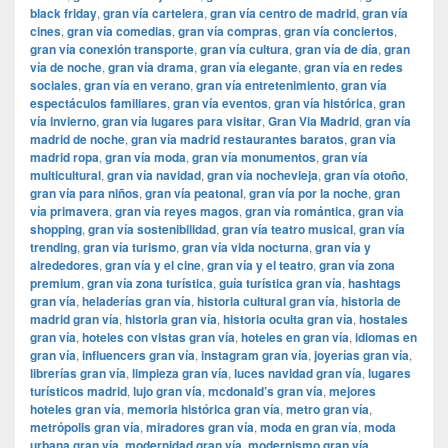
black friday
,
gran vía cartelera
,
gran vía centro de madrid
,
gran vía
cines
,
gran vía comedias
,
gran vía compras
,
gran vía conciertos
,
gran vía conexión transporte
,
gran vía cultura
,
gran vía de día
,
gran
vía de noche
,
gran vía drama
,
gran vía elegante
,
gran vía en redes
sociales
,
gran vía en verano
,
gran vía entretenimiento
,
gran vía
espectáculos familiares
,
gran vía eventos
,
gran vía histórica
,
gran
vía invierno
,
gran vía lugares para visitar
,
​​Gran Via Madrid
,
gran vía
madrid de noche
,
gran vía madrid restaurantes baratos
,
gran vía
madrid ropa
,
gran vía moda
,
gran vía monumentos
,
gran vía
multicultural
,
gran vía navidad
,
gran vía nochevieja
,
gran vía otoño
,
gran vía para niños
,
gran vía peatonal
,
gran vía por la noche
,
gran
vía primavera
,
gran vía reyes magos
,
gran vía romántica
,
gran vía
shopping
,
gran vía sostenibilidad
,
gran vía teatro musical
,
gran vía
trending
,
gran vía turismo
,
gran vía vida nocturna
,
gran vía y
alrededores
,
gran vía y el cine
,
gran vía y el teatro
,
gran vía zona
premium
,
gran vía zona turística
,
guía turística gran vía
,
hashtags
gran vía
,
heladerías gran vía
,
historia cultural gran vía
,
historia de
madrid gran vía
,
historia gran vía
,
historia oculta gran vía
,
hostales
gran vía
,
hoteles con vistas gran vía
,
hoteles en gran vía
,
idiomas en
gran vía
,
influencers gran vía
,
instagram gran vía
,
joyerías gran vía
,
librerías gran vía
,
limpieza gran vía
,
luces navidad gran vía
,
lugares
turísticos madrid
,
lujo gran vía
,
mcdonald’s gran vía
,
mejores
hoteles gran vía
,
memoria histórica gran vía
,
metro gran vía
,
metrópolis gran vía
,
miradores gran vía
,
moda en gran vía
,
moda
urbana gran vía
,
modernidad gran vía
,
modernismo gran vía
,