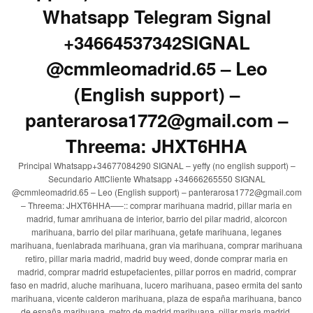
Whatsapp Telegram Signal
+34664537342SIGNAL
@cmmleomadrid.65 – Leo
(English support) –
panterarosa1772@gmail.com –
Threema: JHXT6HHA
Principal Whatsapp+34677084290 SIGNAL – yeffy (no english support) –
Secundario AttCliente Whatsapp +34666265550 SIGNAL
@cmmleomadrid.65 – Leo (English support) – panterarosa1772@gmail.com
– Threema: JHXT6HHA—–:: comprar marihuana madrid, pillar maria en
madrid, fumar amrihuana de interior, barrio del pilar madrid, alcorcon
marihuana, barrio del pilar marihuana, getafe marihuana, leganes
marihuana, fuenlabrada marihuana, gran via marihuana, comprar marihuana
retiro, pillar maria madrid, madrid buy weed, donde comprar maria en
madrid, comprar madrid estupefacientes, pillar porros en madrid, comprar
faso en madrid, aluche marihuana, lucero marihuana, paseo ermita del santo
marihuana, vicente calderon marihuana, plaza de españa marihuana, banco
de españa marihuana, metro de madrid marihuana, pillar maria madrid,