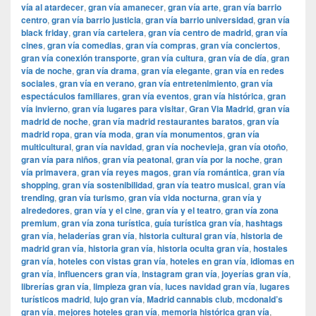
vía al atardecer
,
gran vía amanecer
,
gran vía arte
,
gran vía barrio
centro
,
gran vía barrio justicia
,
gran vía barrio universidad
,
gran vía
black friday
,
gran vía cartelera
,
gran vía centro de madrid
,
gran vía
cines
,
gran vía comedias
,
gran vía compras
,
gran vía conciertos
,
gran vía conexión transporte
,
gran vía cultura
,
gran vía de día
,
gran
vía de noche
,
gran vía drama
,
gran vía elegante
,
gran vía en redes
sociales
,
gran vía en verano
,
gran vía entretenimiento
,
gran vía
espectáculos familiares
,
gran vía eventos
,
gran vía histórica
,
gran
vía invierno
,
gran vía lugares para visitar
,
​​Gran Via Madrid
,
gran vía
madrid de noche
,
gran vía madrid restaurantes baratos
,
gran vía
madrid ropa
,
gran vía moda
,
gran vía monumentos
,
gran vía
multicultural
,
gran vía navidad
,
gran vía nochevieja
,
gran vía otoño
,
gran vía para niños
,
gran vía peatonal
,
gran vía por la noche
,
gran
vía primavera
,
gran vía reyes magos
,
gran vía romántica
,
gran vía
shopping
,
gran vía sostenibilidad
,
gran vía teatro musical
,
gran vía
trending
,
gran vía turismo
,
gran vía vida nocturna
,
gran vía y
alrededores
,
gran vía y el cine
,
gran vía y el teatro
,
gran vía zona
premium
,
gran vía zona turística
,
guía turística gran vía
,
hashtags
gran vía
,
heladerías gran vía
,
historia cultural gran vía
,
historia de
madrid gran vía
,
historia gran vía
,
historia oculta gran vía
,
hostales
gran vía
,
hoteles con vistas gran vía
,
hoteles en gran vía
,
idiomas en
gran vía
,
influencers gran vía
,
instagram gran vía
,
joyerías gran vía
,
librerías gran vía
,
limpieza gran vía
,
luces navidad gran vía
,
lugares
turísticos madrid
,
lujo gran vía
,
Madrid cannabis club
,
mcdonald’s
gran vía
,
mejores hoteles gran vía
,
memoria histórica gran vía
,