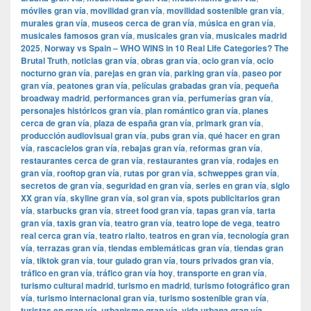
móviles gran vía
,
movilidad gran vía
,
movilidad sostenible gran vía
,
murales gran vía
,
museos cerca de gran vía
,
música en gran vía
,
musicales famosos gran vía
,
musicales gran vía
,
musicales madrid
2025
,
Norway vs Spain – WHO WINS in 10 Real Life Categories? The
Brutal Truth
,
noticias gran vía
,
obras gran vía
,
ocio gran vía
,
ocio
nocturno gran vía
,
parejas en gran vía
,
parking gran vía
,
paseo por
gran vía
,
peatones gran vía
,
películas grabadas gran vía
,
pequeña
broadway madrid
,
performances gran vía
,
perfumerías gran vía
,
personajes históricos gran vía
,
plan romántico gran vía
,
planes
cerca de gran vía
,
plaza de españa gran vía
,
primark gran vía
,
producción audiovisual gran vía
,
pubs gran vía
,
qué hacer en gran
vía
,
rascacielos gran vía
,
rebajas gran vía
,
reformas gran vía
,
restaurantes cerca de gran vía
,
restaurantes gran vía
,
rodajes en
gran vía
,
rooftop gran vía
,
rutas por gran vía
,
schweppes gran vía
,
secretos de gran vía
,
seguridad en gran vía
,
series en gran vía
,
siglo
XX gran vía
,
skyline gran vía
,
sol gran vía
,
spots publicitarios gran
vía
,
starbucks gran vía
,
street food gran vía
,
tapas gran vía
,
tarta
gran vía
,
taxis gran vía
,
teatro gran vía
,
teatro lope de vega
,
teatro
real cerca gran vía
,
teatro rialto
,
teatros en gran vía
,
tecnología gran
vía
,
terrazas gran vía
,
tiendas emblemáticas gran vía
,
tiendas gran
vía
,
tiktok gran vía
,
tour guiado gran vía
,
tours privados gran vía
,
tráfico en gran vía
,
tráfico gran vía hoy
,
transporte en gran vía
,
turismo cultural madrid
,
turismo en madrid
,
turismo fotográfico gran
vía
,
turismo internacional gran vía
,
turismo sostenible gran vía
,
turistas en gran vía
,
urbanismo gran vía
,
vida urbana gran vía
,