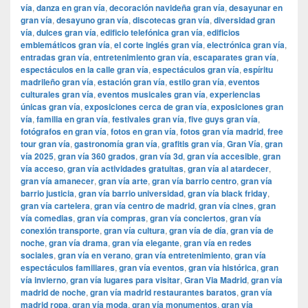
vía
,
danza en gran vía
,
decoración navideña gran vía
,
desayunar en
gran vía
,
desayuno gran vía
,
discotecas gran vía
,
diversidad gran
vía
,
dulces gran vía
,
edificio telefónica gran vía
,
edificios
emblemáticos gran vía
,
el corte inglés gran vía
,
electrónica gran vía
,
entradas gran vía
,
entretenimiento gran vía
,
escaparates gran vía
,
espectáculos en la calle gran vía
,
espectáculos gran vía
,
espíritu
madrileño gran vía
,
estación gran vía
,
estilo gran vía
,
eventos
culturales gran vía
,
eventos musicales gran vía
,
experiencias
únicas gran vía
,
exposiciones cerca de gran vía
,
exposiciones gran
vía
,
familia en gran vía
,
festivales gran vía
,
five guys gran vía
,
fotógrafos en gran vía
,
fotos en gran vía
,
fotos gran vía madrid
,
free
tour gran vía
,
gastronomía gran vía
,
grafitis gran vía
,
Gran Vía
,
gran
vía 2025
,
gran vía 360 grados
,
gran vía 3d
,
gran vía accesible
,
gran
vía acceso
,
gran vía actividades gratuitas
,
gran vía al atardecer
,
gran vía amanecer
,
gran vía arte
,
gran vía barrio centro
,
gran vía
barrio justicia
,
gran vía barrio universidad
,
gran vía black friday
,
gran vía cartelera
,
gran vía centro de madrid
,
gran vía cines
,
gran
vía comedias
,
gran vía compras
,
gran vía conciertos
,
gran vía
conexión transporte
,
gran vía cultura
,
gran vía de día
,
gran vía de
noche
,
gran vía drama
,
gran vía elegante
,
gran vía en redes
sociales
,
gran vía en verano
,
gran vía entretenimiento
,
gran vía
espectáculos familiares
,
gran vía eventos
,
gran vía histórica
,
gran
vía invierno
,
gran vía lugares para visitar
,
​​Gran Via Madrid
,
gran vía
madrid de noche
,
gran vía madrid restaurantes baratos
,
gran vía
madrid ropa
,
gran vía moda
,
gran vía monumentos
,
gran vía