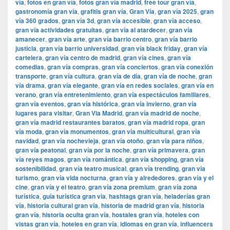
vía
,
fotos en gran vía
,
fotos gran vía madrid
,
free tour gran vía
,
gastronomía gran vía
,
grafitis gran vía
,
Gran Vía
,
gran vía 2025
,
gran
vía 360 grados
,
gran vía 3d
,
gran vía accesible
,
gran vía acceso
,
gran vía actividades gratuitas
,
gran vía al atardecer
,
gran vía
amanecer
,
gran vía arte
,
gran vía barrio centro
,
gran vía barrio
justicia
,
gran vía barrio universidad
,
gran vía black friday
,
gran vía
cartelera
,
gran vía centro de madrid
,
gran vía cines
,
gran vía
comedias
,
gran vía compras
,
gran vía conciertos
,
gran vía conexión
transporte
,
gran vía cultura
,
gran vía de día
,
gran vía de noche
,
gran
vía drama
,
gran vía elegante
,
gran vía en redes sociales
,
gran vía en
verano
,
gran vía entretenimiento
,
gran vía espectáculos familiares
,
gran vía eventos
,
gran vía histórica
,
gran vía invierno
,
gran vía
lugares para visitar
,
​​Gran Via Madrid
,
gran vía madrid de noche
,
gran vía madrid restaurantes baratos
,
gran vía madrid ropa
,
gran
vía moda
,
gran vía monumentos
,
gran vía multicultural
,
gran vía
navidad
,
gran vía nochevieja
,
gran vía otoño
,
gran vía para niños
,
gran vía peatonal
,
gran vía por la noche
,
gran vía primavera
,
gran
vía reyes magos
,
gran vía romántica
,
gran vía shopping
,
gran vía
sostenibilidad
,
gran vía teatro musical
,
gran vía trending
,
gran vía
turismo
,
gran vía vida nocturna
,
gran vía y alrededores
,
gran vía y el
cine
,
gran vía y el teatro
,
gran vía zona premium
,
gran vía zona
turística
,
guía turística gran vía
,
hashtags gran vía
,
heladerías gran
vía
,
historia cultural gran vía
,
historia de madrid gran vía
,
historia
gran vía
,
historia oculta gran vía
,
hostales gran vía
,
hoteles con
vistas gran vía
,
hoteles en gran vía
,
idiomas en gran vía
,
influencers