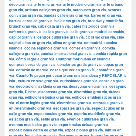
déco gran vía
,
arte en gran vía
,
arte moderno gran vía
,
arte urbano
gran vía
,
artistas callejeros gran vía
,
autobuses gran vía
,
azoteas
con vistas gran vía
,
bandas callejeras gran vía
,
bares en gran vía
,
barrios cerca de gran vía
,
bicicletas gran vía
,
broadway madrileño
,
brunch gran vía
,
cabalgata gran vía
,
cafés históricos gran vía
,
cafeterías gran vía
,
callao gran vía
,
calle gran vía madrid
,
cannabis
,
capitol gran vía
,
centros culturales gran vía
,
ciclismo gran vía
,
cine
capitol
,
citas en gran vía
,
clima en gran vía
,
cmmadrid
,
cocaina
islandia
,
cocina española gran vía
,
comer en gran vía
,
comida
callejera gran vía
,
comida internacional gran vía
,
comida rápida gran
vía
,
cómo llegar a gran vía
,
Comprar marihuana en islandia
,
compras cerca de gran vía
,
conciertos gratis gran vía
,
copas gran
vía
,
corazón de madrid
,
cosas que ver en gran vía
,
cosmética gran
vía
,
Cuanto Te pagan por casarte con una Islandesa y REPOBLAR la
isla.
,
cultura en vivo gran vía
,
curiosidades gran vía
,
danza en gran
vía
,
decoración navideña gran vía
,
desayunar en gran vía
,
desayuno
gran vía
,
Dinero
,
discotecas gran vía
,
diversidad gran vía
,
dulces
gran vía
,
edificio telefónica gran vía
,
edificios emblemáticos gran
vía
,
el corte inglés gran vía
,
electrónica gran vía
,
entradas gran vía
,
entretenimiento gran vía
,
escaparates gran vía
,
espectáculos en la
calle gran vía
,
espectáculos gran vía
,
espíritu madrileño gran vía
,
estación gran vía
,
estilo gran vía
,
eventos culturales gran vía
,
eventos musicales gran vía
,
experiencias únicas gran vía
,
exposiciones cerca de gran vía
,
exposiciones gran vía
,
familia en
gran vía
,
festivales gran vía
,
five guys gran vía
,
fotógrafos en gran