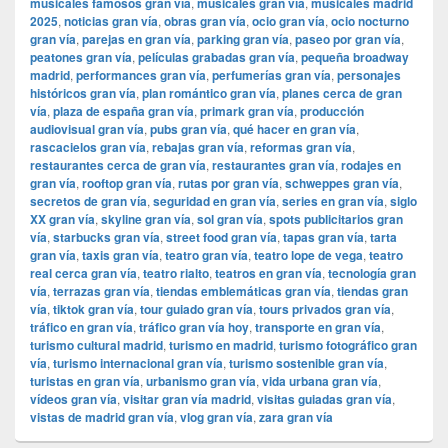
musicales famosos gran vía
,
musicales gran vía
,
musicales madrid
2025
,
noticias gran vía
,
obras gran vía
,
ocio gran vía
,
ocio nocturno
gran vía
,
parejas en gran vía
,
parking gran vía
,
paseo por gran vía
,
peatones gran vía
,
películas grabadas gran vía
,
pequeña broadway
madrid
,
performances gran vía
,
perfumerías gran vía
,
personajes
históricos gran vía
,
plan romántico gran vía
,
planes cerca de gran
vía
,
plaza de españa gran vía
,
primark gran vía
,
producción
audiovisual gran vía
,
pubs gran vía
,
qué hacer en gran vía
,
rascacielos gran vía
,
rebajas gran vía
,
reformas gran vía
,
restaurantes cerca de gran vía
,
restaurantes gran vía
,
rodajes en
gran vía
,
rooftop gran vía
,
rutas por gran vía
,
schweppes gran vía
,
secretos de gran vía
,
seguridad en gran vía
,
series en gran vía
,
siglo
XX gran vía
,
skyline gran vía
,
sol gran vía
,
spots publicitarios gran
vía
,
starbucks gran vía
,
street food gran vía
,
tapas gran vía
,
tarta
gran vía
,
taxis gran vía
,
teatro gran vía
,
teatro lope de vega
,
teatro
real cerca gran vía
,
teatro rialto
,
teatros en gran vía
,
tecnología gran
vía
,
terrazas gran vía
,
tiendas emblemáticas gran vía
,
tiendas gran
vía
,
tiktok gran vía
,
tour guiado gran vía
,
tours privados gran vía
,
tráfico en gran vía
,
tráfico gran vía hoy
,
transporte en gran vía
,
turismo cultural madrid
,
turismo en madrid
,
turismo fotográfico gran
vía
,
turismo internacional gran vía
,
turismo sostenible gran vía
,
turistas en gran vía
,
urbanismo gran vía
,
vida urbana gran vía
,
vídeos gran vía
,
visitar gran vía madrid
,
visitas guiadas gran vía
,
vistas de madrid gran vía
,
vlog gran vía
,
zara gran vía