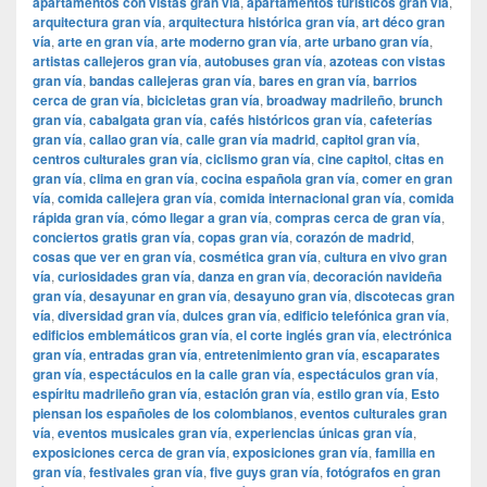
apartamentos con vistas gran vía
,
apartamentos turísticos gran vía
,
arquitectura gran vía
,
arquitectura histórica gran vía
,
art déco gran
vía
,
arte en gran vía
,
arte moderno gran vía
,
arte urbano gran vía
,
artistas callejeros gran vía
,
autobuses gran vía
,
azoteas con vistas
gran vía
,
bandas callejeras gran vía
,
bares en gran vía
,
barrios
cerca de gran vía
,
bicicletas gran vía
,
broadway madrileño
,
brunch
gran vía
,
cabalgata gran vía
,
cafés históricos gran vía
,
cafeterías
gran vía
,
callao gran vía
,
calle gran vía madrid
,
capitol gran vía
,
centros culturales gran vía
,
ciclismo gran vía
,
cine capitol
,
citas en
gran vía
,
clima en gran vía
,
cocina española gran vía
,
comer en gran
vía
,
comida callejera gran vía
,
comida internacional gran vía
,
comida
rápida gran vía
,
cómo llegar a gran vía
,
compras cerca de gran vía
,
conciertos gratis gran vía
,
copas gran vía
,
corazón de madrid
,
cosas que ver en gran vía
,
cosmética gran vía
,
cultura en vivo gran
vía
,
curiosidades gran vía
,
danza en gran vía
,
decoración navideña
gran vía
,
desayunar en gran vía
,
desayuno gran vía
,
discotecas gran
vía
,
diversidad gran vía
,
dulces gran vía
,
edificio telefónica gran vía
,
edificios emblemáticos gran vía
,
el corte inglés gran vía
,
electrónica
gran vía
,
entradas gran vía
,
entretenimiento gran vía
,
escaparates
gran vía
,
espectáculos en la calle gran vía
,
espectáculos gran vía
,
espíritu madrileño gran vía
,
estación gran vía
,
estilo gran vía
,
Esto
piensan los españoles de los colombianos
,
eventos culturales gran
vía
,
eventos musicales gran vía
,
experiencias únicas gran vía
,
exposiciones cerca de gran vía
,
exposiciones gran vía
,
familia en
gran vía
,
festivales gran vía
,
five guys gran vía
,
fotógrafos en gran