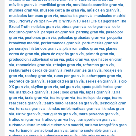
móviles gran vía
,
movilidad gran vía
,
movilidad sostenible gran vía
,
murales gran vía
,
museos cerca de gran vía
,
música en gran vía
,
musicales famosos gran vía
,
musicales gran vía
,
musicales madrid
2025
,
Norway vs Spain – WHO WINS in 10 Real Life Categories? The
Brutal Truth
,
noticias gran vía
,
obras gran vía
,
ocio gran vía
,
ocio
nocturno gran vía
,
parejas en gran vía
,
parking gran vía
,
paseo por
gran vía
,
peatones gran vía
,
películas grabadas gran vía
,
pequeña
broadway madrid
,
performances gran vía
,
perfumerías gran vía
,
personajes históricos gran vía
,
plan romántico gran vía
,
planes
cerca de gran vía
,
plaza de españa gran vía
,
primark gran vía
,
producción audiovisual gran vía
,
pubs gran vía
,
qué hacer en gran
vía
,
rascacielos gran vía
,
rebajas gran vía
,
reformas gran vía
,
restaurantes cerca de gran vía
,
restaurantes gran vía
,
rodajes en
gran vía
,
rooftop gran vía
,
rutas por gran vía
,
schweppes gran vía
,
secretos de gran vía
,
seguridad en gran vía
,
series en gran vía
,
siglo
XX gran vía
,
skyline gran vía
,
sol gran vía
,
spots publicitarios gran
vía
,
starbucks gran vía
,
street food gran vía
,
tapas gran vía
,
tarta
gran vía
,
taxis gran vía
,
teatro gran vía
,
teatro lope de vega
,
teatro
real cerca gran vía
,
teatro rialto
,
teatros en gran vía
,
tecnología gran
vía
,
terrazas gran vía
,
tiendas emblemáticas gran vía
,
tiendas gran
vía
,
tiktok gran vía
,
tour guiado gran vía
,
tours privados gran vía
,
tráfico en gran vía
,
tráfico gran vía hoy
,
transporte en gran vía
,
turismo cultural madrid
,
turismo en madrid
,
turismo fotográfico gran
vía
,
turismo internacional gran vía
,
turismo sostenible gran vía
,
turistas en gran vía
,
urbanismo gran vía
,
vida urbana gran vía
,