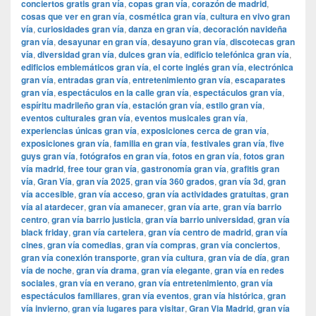
conciertos gratis gran vía
,
copas gran vía
,
corazón de madrid
,
cosas que ver en gran vía
,
cosmética gran vía
,
cultura en vivo gran
vía
,
curiosidades gran vía
,
danza en gran vía
,
decoración navideña
gran vía
,
desayunar en gran vía
,
desayuno gran vía
,
discotecas gran
vía
,
diversidad gran vía
,
dulces gran vía
,
edificio telefónica gran vía
,
edificios emblemáticos gran vía
,
el corte inglés gran vía
,
electrónica
gran vía
,
entradas gran vía
,
entretenimiento gran vía
,
escaparates
gran vía
,
espectáculos en la calle gran vía
,
espectáculos gran vía
,
espíritu madrileño gran vía
,
estación gran vía
,
estilo gran vía
,
eventos culturales gran vía
,
eventos musicales gran vía
,
experiencias únicas gran vía
,
exposiciones cerca de gran vía
,
exposiciones gran vía
,
familia en gran vía
,
festivales gran vía
,
five
guys gran vía
,
fotógrafos en gran vía
,
fotos en gran vía
,
fotos gran
vía madrid
,
free tour gran vía
,
gastronomía gran vía
,
grafitis gran
vía
,
Gran Vía
,
gran vía 2025
,
gran vía 360 grados
,
gran vía 3d
,
gran
vía accesible
,
gran vía acceso
,
gran vía actividades gratuitas
,
gran
vía al atardecer
,
gran vía amanecer
,
gran vía arte
,
gran vía barrio
centro
,
gran vía barrio justicia
,
gran vía barrio universidad
,
gran vía
black friday
,
gran vía cartelera
,
gran vía centro de madrid
,
gran vía
cines
,
gran vía comedias
,
gran vía compras
,
gran vía conciertos
,
gran vía conexión transporte
,
gran vía cultura
,
gran vía de día
,
gran
vía de noche
,
gran vía drama
,
gran vía elegante
,
gran vía en redes
sociales
,
gran vía en verano
,
gran vía entretenimiento
,
gran vía
espectáculos familiares
,
gran vía eventos
,
gran vía histórica
,
gran
vía invierno
,
gran vía lugares para visitar
,
​​Gran Via Madrid
,
gran vía