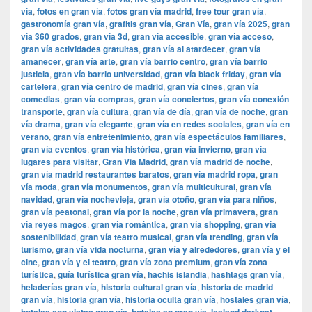
vía
,
fotos en gran vía
,
fotos gran vía madrid
,
free tour gran vía
,
gastronomía gran vía
,
grafitis gran vía
,
Gran Vía
,
gran vía 2025
,
gran
vía 360 grados
,
gran vía 3d
,
gran vía accesible
,
gran vía acceso
,
gran vía actividades gratuitas
,
gran vía al atardecer
,
gran vía
amanecer
,
gran vía arte
,
gran vía barrio centro
,
gran vía barrio
justicia
,
gran vía barrio universidad
,
gran vía black friday
,
gran vía
cartelera
,
gran vía centro de madrid
,
gran vía cines
,
gran vía
comedias
,
gran vía compras
,
gran vía conciertos
,
gran vía conexión
transporte
,
gran vía cultura
,
gran vía de día
,
gran vía de noche
,
gran
vía drama
,
gran vía elegante
,
gran vía en redes sociales
,
gran vía en
verano
,
gran vía entretenimiento
,
gran vía espectáculos familiares
,
gran vía eventos
,
gran vía histórica
,
gran vía invierno
,
gran vía
lugares para visitar
,
​​Gran Via Madrid
,
gran vía madrid de noche
,
gran vía madrid restaurantes baratos
,
gran vía madrid ropa
,
gran
vía moda
,
gran vía monumentos
,
gran vía multicultural
,
gran vía
navidad
,
gran vía nochevieja
,
gran vía otoño
,
gran vía para niños
,
gran vía peatonal
,
gran vía por la noche
,
gran vía primavera
,
gran
vía reyes magos
,
gran vía romántica
,
gran vía shopping
,
gran vía
sostenibilidad
,
gran vía teatro musical
,
gran vía trending
,
gran vía
turismo
,
gran vía vida nocturna
,
gran vía y alrededores
,
gran vía y el
cine
,
gran vía y el teatro
,
gran vía zona premium
,
gran vía zona
turística
,
guía turística gran vía
,
hachis islandia
,
hashtags gran vía
,
heladerías gran vía
,
historia cultural gran vía
,
historia de madrid
gran vía
,
historia gran vía
,
historia oculta gran vía
,
hostales gran vía
,
,
,