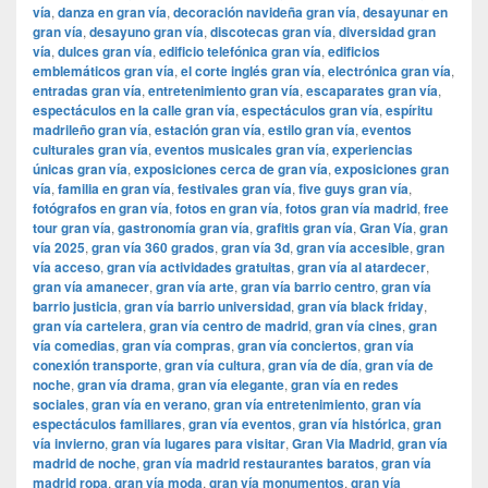
vía
,
danza en gran vía
,
decoración navideña gran vía
,
desayunar en
gran vía
,
desayuno gran vía
,
discotecas gran vía
,
diversidad gran
vía
,
dulces gran vía
,
edificio telefónica gran vía
,
edificios
emblemáticos gran vía
,
el corte inglés gran vía
,
electrónica gran vía
,
entradas gran vía
,
entretenimiento gran vía
,
escaparates gran vía
,
espectáculos en la calle gran vía
,
espectáculos gran vía
,
espíritu
madrileño gran vía
,
estación gran vía
,
estilo gran vía
,
eventos
culturales gran vía
,
eventos musicales gran vía
,
experiencias
únicas gran vía
,
exposiciones cerca de gran vía
,
exposiciones gran
vía
,
familia en gran vía
,
festivales gran vía
,
five guys gran vía
,
fotógrafos en gran vía
,
fotos en gran vía
,
fotos gran vía madrid
,
free
tour gran vía
,
gastronomía gran vía
,
grafitis gran vía
,
Gran Vía
,
gran
vía 2025
,
gran vía 360 grados
,
gran vía 3d
,
gran vía accesible
,
gran
vía acceso
,
gran vía actividades gratuitas
,
gran vía al atardecer
,
gran vía amanecer
,
gran vía arte
,
gran vía barrio centro
,
gran vía
barrio justicia
,
gran vía barrio universidad
,
gran vía black friday
,
gran vía cartelera
,
gran vía centro de madrid
,
gran vía cines
,
gran
vía comedias
,
gran vía compras
,
gran vía conciertos
,
gran vía
conexión transporte
,
gran vía cultura
,
gran vía de día
,
gran vía de
noche
,
gran vía drama
,
gran vía elegante
,
gran vía en redes
sociales
,
gran vía en verano
,
gran vía entretenimiento
,
gran vía
espectáculos familiares
,
gran vía eventos
,
gran vía histórica
,
gran
vía invierno
,
gran vía lugares para visitar
,
​​Gran Via Madrid
,
gran vía
madrid de noche
,
gran vía madrid restaurantes baratos
,
gran vía
madrid ropa
,
gran vía moda
,
gran vía monumentos
,
gran vía