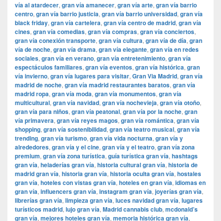
vía al atardecer
,
gran vía amanecer
,
gran vía arte
,
gran vía barrio
centro
,
gran vía barrio justicia
,
gran vía barrio universidad
,
gran vía
black friday
,
gran vía cartelera
,
gran vía centro de madrid
,
gran vía
cines
,
gran vía comedias
,
gran vía compras
,
gran vía conciertos
,
gran vía conexión transporte
,
gran vía cultura
,
gran vía de día
,
gran
vía de noche
,
gran vía drama
,
gran vía elegante
,
gran vía en redes
sociales
,
gran vía en verano
,
gran vía entretenimiento
,
gran vía
espectáculos familiares
,
gran vía eventos
,
gran vía histórica
,
gran
vía invierno
,
gran vía lugares para visitar
,
​​Gran Via Madrid
,
gran vía
madrid de noche
,
gran vía madrid restaurantes baratos
,
gran vía
madrid ropa
,
gran vía moda
,
gran vía monumentos
,
gran vía
multicultural
,
gran vía navidad
,
gran vía nochevieja
,
gran vía otoño
,
gran vía para niños
,
gran vía peatonal
,
gran vía por la noche
,
gran
vía primavera
,
gran vía reyes magos
,
gran vía romántica
,
gran vía
shopping
,
gran vía sostenibilidad
,
gran vía teatro musical
,
gran vía
trending
,
gran vía turismo
,
gran vía vida nocturna
,
gran vía y
alrededores
,
gran vía y el cine
,
gran vía y el teatro
,
gran vía zona
premium
,
gran vía zona turística
,
guía turística gran vía
,
hashtags
gran vía
,
heladerías gran vía
,
historia cultural gran vía
,
historia de
madrid gran vía
,
historia gran vía
,
historia oculta gran vía
,
hostales
gran vía
,
hoteles con vistas gran vía
,
hoteles en gran vía
,
idiomas en
gran vía
,
influencers gran vía
,
instagram gran vía
,
joyerías gran vía
,
librerías gran vía
,
limpieza gran vía
,
luces navidad gran vía
,
lugares
turísticos madrid
,
lujo gran vía
,
Madrid cannabis club
,
mcdonald’s
gran vía
,
mejores hoteles gran vía
,
memoria histórica gran vía
,