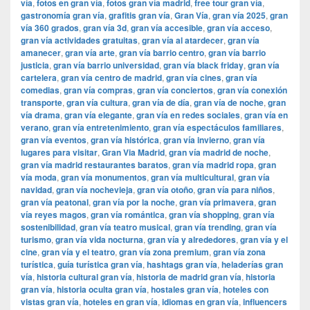
vía
,
fotos en gran vía
,
fotos gran vía madrid
,
free tour gran vía
,
gastronomía gran vía
,
grafitis gran vía
,
Gran Vía
,
gran vía 2025
,
gran
vía 360 grados
,
gran vía 3d
,
gran vía accesible
,
gran vía acceso
,
gran vía actividades gratuitas
,
gran vía al atardecer
,
gran vía
amanecer
,
gran vía arte
,
gran vía barrio centro
,
gran vía barrio
justicia
,
gran vía barrio universidad
,
gran vía black friday
,
gran vía
cartelera
,
gran vía centro de madrid
,
gran vía cines
,
gran vía
comedias
,
gran vía compras
,
gran vía conciertos
,
gran vía conexión
transporte
,
gran vía cultura
,
gran vía de día
,
gran vía de noche
,
gran
vía drama
,
gran vía elegante
,
gran vía en redes sociales
,
gran vía en
verano
,
gran vía entretenimiento
,
gran vía espectáculos familiares
,
gran vía eventos
,
gran vía histórica
,
gran vía invierno
,
gran vía
lugares para visitar
,
​​Gran Via Madrid
,
gran vía madrid de noche
,
gran vía madrid restaurantes baratos
,
gran vía madrid ropa
,
gran
vía moda
,
gran vía monumentos
,
gran vía multicultural
,
gran vía
navidad
,
gran vía nochevieja
,
gran vía otoño
,
gran vía para niños
,
gran vía peatonal
,
gran vía por la noche
,
gran vía primavera
,
gran
vía reyes magos
,
gran vía romántica
,
gran vía shopping
,
gran vía
sostenibilidad
,
gran vía teatro musical
,
gran vía trending
,
gran vía
turismo
,
gran vía vida nocturna
,
gran vía y alrededores
,
gran vía y el
cine
,
gran vía y el teatro
,
gran vía zona premium
,
gran vía zona
turística
,
guía turística gran vía
,
hashtags gran vía
,
heladerías gran
vía
,
historia cultural gran vía
,
historia de madrid gran vía
,
historia
gran vía
,
historia oculta gran vía
,
hostales gran vía
,
hoteles con
vistas gran vía
,
hoteles en gran vía
,
idiomas en gran vía
,
influencers