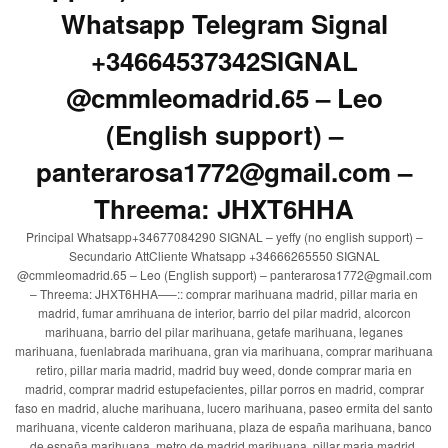
Whatsapp Telegram Signal
+34664537342SIGNAL
@cmmleomadrid.65 – Leo
(English support) –
panterarosa1772@gmail.com –
Threema: JHXT6HHA
Principal Whatsapp+34677084290 SIGNAL – yeffy (no english support) –
Secundario AttCliente Whatsapp +34666265550 SIGNAL
@cmmleomadrid.65 – Leo (English support) – panterarosa1772@gmail.com
– Threema: JHXT6HHA—–:: comprar marihuana madrid, pillar maria en
madrid, fumar amrihuana de interior, barrio del pilar madrid, alcorcon
marihuana, barrio del pilar marihuana, getafe marihuana, leganes
marihuana, fuenlabrada marihuana, gran via marihuana, comprar marihuana
retiro, pillar maria madrid, madrid buy weed, donde comprar maria en
madrid, comprar madrid estupefacientes, pillar porros en madrid, comprar
faso en madrid, aluche marihuana, lucero marihuana, paseo ermita del santo
marihuana, vicente calderon marihuana, plaza de españa marihuana, banco
de españa marihuana, metro de madrid marihuana, pillar maria madrid,