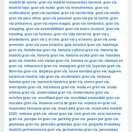
madrid de noche
,
gran vía madrid restaurantes baratos
,
gran vía
madrid ropa
,
gran vía moda
,
gran vía monumentos
,
gran vía
multicultural
,
gran vía navidad
,
gran vía nochevieja
,
gran vía otoño
,
gran vía para niños
,
gran vía peatonal
,
gran vía por la noche
,
gran
vía primavera
,
gran vía reyes magos
,
gran vía romántica
,
gran vía
shopping
,
gran vía sostenibilidad
,
gran vía teatro musical
,
gran vía
trending
,
gran vía turismo
,
gran vía vida nocturna
,
gran vía y
alrededores
,
gran vía y el cine
,
gran vía y el teatro
,
gran vía zona
premium
,
gran vía zona turística
,
guía turística gran vía
,
hashtags
gran vía
,
heladerías gran vía
,
historia cultural gran vía
,
historia de
madrid gran vía
,
historia gran vía
,
historia oculta gran vía
,
hostales
gran vía
,
hoteles con vistas gran vía
,
hoteles en gran vía
,
idiomas en
gran vía
,
influencers gran vía
,
instagram gran vía
,
joyerías gran vía
,
librerías gran vía
,
limpieza gran vía
,
luces navidad gran vía
,
lugares
turísticos madrid
,
lujo gran vía
,
mcdonald’s gran vía
,
mejores
hoteles gran vía
,
memoria histórica gran vía
,
metro gran vía
,
metrópolis gran vía
,
miradores gran vía
,
moda en gran vía
,
moda
urbana gran vía
,
modernidad gran vía
,
modernismo gran vía
,
móviles gran vía
,
movilidad gran vía
,
movilidad sostenible gran vía
,
murales gran vía
,
museos cerca de gran vía
,
música en gran vía
,
musicales famosos gran vía
,
musicales gran vía
,
musicales madrid
2025
,
noticias gran vía
,
obras gran vía
,
ocio gran vía
,
ocio nocturno
gran vía
,
parejas en gran vía
,
parking gran vía
,
paseo por gran vía
,
peatones gran vía
,
películas grabadas gran vía
,
pequeña broadway
madrid
,
performances gran vía
,
perfumerías gran vía
,
personajes