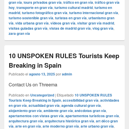
gran vía
,
tours privados gran vía
,
tráfico en gran vía
,
tráfico gran vía
hoy
,
transporte en gran vía
,
turismo cultural madrid
,
turismo en
madrid
,
turismo fotográfico gran vía
,
turismo internacional gran vía
,
turismo sostenible gran vía
,
turistas en gran vía
,
urbanismo gran
vía
,
vida urbana gran vía
,
vídeos gran vía
,
visitar gran vía madrid
,
visitas guiadas gran vía
,
vistas de madrid gran vía
,
vlog gran vía
,
zara gran vía
10 UNSPOKEN RULES Tourists Keep
Breaking in Spain
Publicado el
agosto 13, 2025
por
admin
Contact Us on Threema
Publicado en
Uncategorized
|
Etiquetado
10 UNSPOKEN RULES
Tourists Keep Breaking in Spain
,
accesibilidad gran vía
,
actividades
en gran vía
,
actualidad gran vía
,
agenda cultural gran vía
,
alojamiento gran vía
,
ambiente gran vía
,
anécdotas gran vía
,
apartamentos con vistas gran vía
,
apartamentos turísticos gran vía
,
arquitectura gran vía
,
arquitectura histórica gran vía
,
art déco gran
vía
,
arte en gran vía
,
arte moderno gran vía
,
arte urbano gran vía
,