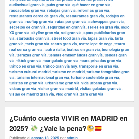
audiovisual gran vía
,
pubs gran vía
,
qué hacer en gran vía
,
rascacielos gran vía
,
rebajas gran vía
,
reformas gran vía
,
restaurantes cerca de gran vía
,
restaurantes gran vía
,
rodajes en
gran vía
,
rooftop gran vía
,
rutas por gran vía
,
schweppes gran vía
,
secretos de gran vía
,
seguridad en gran vía
,
series en gran vía
,
siglo
XX gran vía
,
skyline gran vía
,
sol gran vía
,
spots publicitarios gran
vía
,
starbucks gran vía
,
street food gran vía
,
tapas gran vía
,
tarta
gran vía
,
taxis gran vía
,
teatro gran vía
,
teatro lope de vega
,
teatro
real cerca gran vía
,
teatro rialto
,
teatros en gran vía
,
tecnología gran
vía
,
terrazas gran vía
,
tiendas emblemáticas gran vía
,
tiendas gran
vía
,
tiktok gran vía
,
tour guiado gran vía
,
tours privados gran vía
,
tráfico en gran vía
,
tráfico gran vía hoy
,
transporte en gran vía
,
turismo cultural madrid
,
turismo en madrid
,
turismo fotográfico gran
vía
,
turismo internacional gran vía
,
turismo sostenible gran vía
,
turistas en gran vía
,
urbanismo gran vía
,
vida urbana gran vía
,
vídeos gran vía
,
visitar gran vía madrid
,
visitas guiadas gran vía
,
vistas de madrid gran vía
,
vlog gran vía
,
zara gran vía
¿Cuánto cuesta VIVIR en MADRID en
2025?
¿Vale la pena?
Publicado el
agosto 13, 2025
por
admin