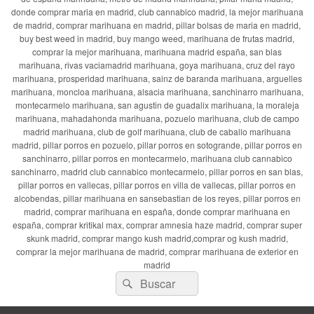
donde comprar maria en madrid, club cannabico madrid, la mejor marihuana
de madrid, comprar marihuana en madrid, pillar bolsas de maria en madrid,
buy best weed in madrid, buy mango weed, marihuana de frutas madrid,
comprar la mejor marihuana, marihuana madrid españa, san blas
marihuana, rivas vaciamadrid marihuana, goya marihuana, cruz del rayo
marihuana, prosperidad marihuana, sainz de baranda marihuana, arguelles
marihuana, moncloa marihuana, alsacia marihuana, sanchinarro marihuana,
montecarmelo marihuana, san agustin de guadalix marihuana, la moraleja
marihuana, mahadahonda marihuana, pozuelo marihuana, club de campo
madrid marihuana, club de golf marihuana, club de caballo marihuana
madrid, pillar porros en pozuelo, pillar porros en sotogrande, pillar porros en
sanchinarro, pillar porros en montecarmelo, marihuana club cannabico
sanchinarro, madrid club cannabico montecarmelo, pillar porros en san blas,
pillar porros en vallecas, pillar porros en villa de vallecas, pillar porros en
alcobendas, pillar marihuana en sansebastian de los reyes, pillar porros en
madrid, comprar marihuana en españa, donde comprar marihuana en
españa, comprar kritikal max, comprar amnesia haze madrid, comprar super
skunk madrid, comprar mango kush madrid,comprar og kush madrid,
comprar la mejor marihuana de madrid, comprar marihuana de exterior en
madrid
Buscar
Buscar
por: