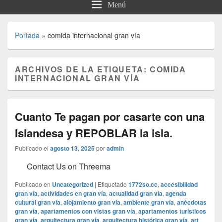
Menú
Portada
»
comida internacional gran vía
ARCHIVOS DE LA ETIQUETA:
COMIDA
INTERNACIONAL GRAN VÍA
Cuanto Te pagan por casarte con una
Islandesa y REPOBLAR la isla.
Publicado el
agosto 13, 2025
por
admin
Contact Us on Threema
Publicado en
Uncategorized
|
Etiquetado
1772so.cc
,
accesibilidad
gran vía
,
actividades en gran vía
,
actualidad gran vía
,
agenda
cultural gran vía
,
alojamiento gran vía
,
ambiente gran vía
,
anécdotas
gran vía
,
apartamentos con vistas gran vía
,
apartamentos turísticos
gran vía
,
arquitectura gran vía
,
arquitectura histórica gran vía
,
art