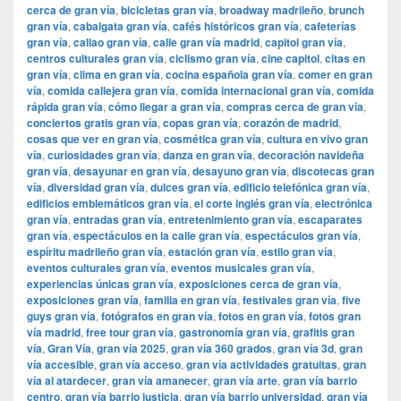
cerca de gran vía
,
bicicletas gran vía
,
broadway madrileño
,
brunch
gran vía
,
cabalgata gran vía
,
cafés históricos gran vía
,
cafeterías
gran vía
,
callao gran vía
,
calle gran vía madrid
,
capitol gran vía
,
centros culturales gran vía
,
ciclismo gran vía
,
cine capitol
,
citas en
gran vía
,
clima en gran vía
,
cocina española gran vía
,
comer en gran
vía
,
comida callejera gran vía
,
comida internacional gran vía
,
comida
rápida gran vía
,
cómo llegar a gran vía
,
compras cerca de gran vía
,
conciertos gratis gran vía
,
copas gran vía
,
corazón de madrid
,
cosas que ver en gran vía
,
cosmética gran vía
,
cultura en vivo gran
vía
,
curiosidades gran vía
,
danza en gran vía
,
decoración navideña
gran vía
,
desayunar en gran vía
,
desayuno gran vía
,
discotecas gran
vía
,
diversidad gran vía
,
dulces gran vía
,
edificio telefónica gran vía
,
edificios emblemáticos gran vía
,
el corte inglés gran vía
,
electrónica
gran vía
,
entradas gran vía
,
entretenimiento gran vía
,
escaparates
gran vía
,
espectáculos en la calle gran vía
,
espectáculos gran vía
,
espíritu madrileño gran vía
,
estación gran vía
,
estilo gran vía
,
eventos culturales gran vía
,
eventos musicales gran vía
,
experiencias únicas gran vía
,
exposiciones cerca de gran vía
,
exposiciones gran vía
,
familia en gran vía
,
festivales gran vía
,
five
guys gran vía
,
fotógrafos en gran vía
,
fotos en gran vía
,
fotos gran
vía madrid
,
free tour gran vía
,
gastronomía gran vía
,
grafitis gran
vía
,
Gran Vía
,
gran vía 2025
,
gran vía 360 grados
,
gran vía 3d
,
gran
vía accesible
,
gran vía acceso
,
gran vía actividades gratuitas
,
gran
vía al atardecer
,
gran vía amanecer
,
gran vía arte
,
gran vía barrio
centro
,
gran vía barrio justicia
,
gran vía barrio universidad
,
gran vía