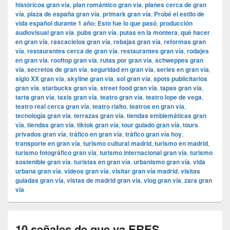
históricos gran vía
,
plan romántico gran vía
,
planes cerca de gran
vía
,
plaza de españa gran vía
,
primark gran vía
,
Probé el estilo de
vida español durante 1 año: Esto fue lo que pasó
,
producción
audiovisual gran vía
,
pubs gran vía
,
putas en la montera
,
qué hacer
en gran vía
,
rascacielos gran vía
,
rebajas gran vía
,
reformas gran
vía
,
restaurantes cerca de gran vía
,
restaurantes gran vía
,
rodajes
en gran vía
,
rooftop gran vía
,
rutas por gran vía
,
schweppes gran
vía
,
secretos de gran vía
,
seguridad en gran vía
,
series en gran vía
,
siglo XX gran vía
,
skyline gran vía
,
sol gran vía
,
spots publicitarios
gran vía
,
starbucks gran vía
,
street food gran vía
,
tapas gran vía
,
tarta gran vía
,
taxis gran vía
,
teatro gran vía
,
teatro lope de vega
,
teatro real cerca gran vía
,
teatro rialto
,
teatros en gran vía
,
tecnología gran vía
,
terrazas gran vía
,
tiendas emblemáticas gran
vía
,
tiendas gran vía
,
tiktok gran vía
,
tour guiado gran vía
,
tours
privados gran vía
,
tráfico en gran vía
,
tráfico gran vía hoy
,
transporte en gran vía
,
turismo cultural madrid
,
turismo en madrid
,
turismo fotográfico gran vía
,
turismo internacional gran vía
,
turismo
sostenible gran vía
,
turistas en gran vía
,
urbanismo gran vía
,
vida
urbana gran vía
,
vídeos gran vía
,
visitar gran vía madrid
,
visitas
guiadas gran vía
,
vistas de madrid gran vía
,
vlog gran vía
,
zara gran
vía
10 señales de que ya ERES