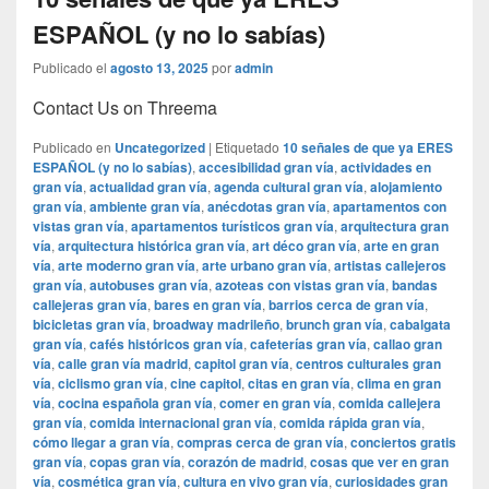
ESPAÑOL (y no lo sabías)
Publicado el
agosto 13, 2025
por
admin
Contact Us on Threema
Publicado en
Uncategorized
|
Etiquetado
10 señales de que ya ERES
ESPAÑOL (y no lo sabías)
,
accesibilidad gran vía
,
actividades en
gran vía
,
actualidad gran vía
,
agenda cultural gran vía
,
alojamiento
gran vía
,
ambiente gran vía
,
anécdotas gran vía
,
apartamentos con
vistas gran vía
,
apartamentos turísticos gran vía
,
arquitectura gran
vía
,
arquitectura histórica gran vía
,
art déco gran vía
,
arte en gran
vía
,
arte moderno gran vía
,
arte urbano gran vía
,
artistas callejeros
gran vía
,
autobuses gran vía
,
azoteas con vistas gran vía
,
bandas
callejeras gran vía
,
bares en gran vía
,
barrios cerca de gran vía
,
bicicletas gran vía
,
broadway madrileño
,
brunch gran vía
,
cabalgata
gran vía
,
cafés históricos gran vía
,
cafeterías gran vía
,
callao gran
vía
,
calle gran vía madrid
,
capitol gran vía
,
centros culturales gran
vía
,
ciclismo gran vía
,
cine capitol
,
citas en gran vía
,
clima en gran
vía
,
cocina española gran vía
,
comer en gran vía
,
comida callejera
gran vía
,
comida internacional gran vía
,
comida rápida gran vía
,
cómo llegar a gran vía
,
compras cerca de gran vía
,
conciertos gratis
gran vía
,
copas gran vía
,
corazón de madrid
,
cosas que ver en gran
vía
,
cosmética gran vía
,
cultura en vivo gran vía
,
curiosidades gran