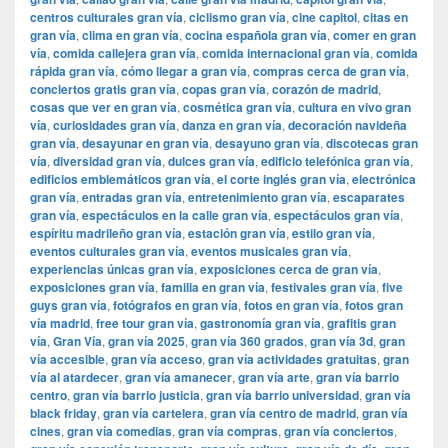
centros culturales gran vía
,
ciclismo gran vía
,
cine capitol
,
citas en
gran vía
,
clima en gran vía
,
cocina española gran vía
,
comer en gran
vía
,
comida callejera gran vía
,
comida internacional gran vía
,
comida
rápida gran vía
,
cómo llegar a gran vía
,
compras cerca de gran vía
,
conciertos gratis gran vía
,
copas gran vía
,
corazón de madrid
,
cosas que ver en gran vía
,
cosmética gran vía
,
cultura en vivo gran
vía
,
curiosidades gran vía
,
danza en gran vía
,
decoración navideña
gran vía
,
desayunar en gran vía
,
desayuno gran vía
,
discotecas gran
vía
,
diversidad gran vía
,
dulces gran vía
,
edificio telefónica gran vía
,
edificios emblemáticos gran vía
,
el corte inglés gran vía
,
electrónica
gran vía
,
entradas gran vía
,
entretenimiento gran vía
,
escaparates
gran vía
,
espectáculos en la calle gran vía
,
espectáculos gran vía
,
espíritu madrileño gran vía
,
estación gran vía
,
estilo gran vía
,
eventos culturales gran vía
,
eventos musicales gran vía
,
experiencias únicas gran vía
,
exposiciones cerca de gran vía
,
exposiciones gran vía
,
familia en gran vía
,
festivales gran vía
,
five
guys gran vía
,
fotógrafos en gran vía
,
fotos en gran vía
,
fotos gran
vía madrid
,
free tour gran vía
,
gastronomía gran vía
,
grafitis gran
vía
,
Gran Vía
,
gran vía 2025
,
gran vía 360 grados
,
gran vía 3d
,
gran
vía accesible
,
gran vía acceso
,
gran vía actividades gratuitas
,
gran
vía al atardecer
,
gran vía amanecer
,
gran vía arte
,
gran vía barrio
centro
,
gran vía barrio justicia
,
gran vía barrio universidad
,
gran vía
black friday
,
gran vía cartelera
,
gran vía centro de madrid
,
gran vía
cines
,
gran vía comedias
,
gran vía compras
,
gran vía conciertos
,