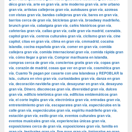
déco gran vía
,
arte en gran vía
,
arte moderno gran vía
,
arte urbano
gran vía
,
artistas callejeros gran vía
,
autobuses gran vía
,
azoteas
con vistas gran vía
,
bandas callejeras gran vía
,
bares en gran vía
,
barrios cerca de gran vía
,
bicicletas gran vía
,
broadway madrileño
,
brunch gran vía
,
cabalgata gran vía
,
cafés históricos gran vía
,
cafeterías gran vía
,
callao gran vía
,
calle gran vía madrid
,
cannabis
,
capitol gran vía
,
centros culturales gran vía
,
ciclismo gran vía
,
cine
capitol
,
citas en gran vía
,
clima en gran vía
,
cmmadrid
,
cocaina
islandia
,
cocina española gran vía
,
comer en gran vía
,
comida
callejera gran vía
,
comida internacional gran vía
,
comida rápida gran
vía
,
cómo llegar a gran vía
,
Comprar marihuana en islandia
,
compras cerca de gran vía
,
conciertos gratis gran vía
,
copas gran
vía
,
corazón de madrid
,
cosas que ver en gran vía
,
cosmética gran
vía
,
Cuanto Te pagan por casarte con una Islandesa y REPOBLAR la
isla.
,
cultura en vivo gran vía
,
curiosidades gran vía
,
danza en gran
vía
,
decoración navideña gran vía
,
desayunar en gran vía
,
desayuno
gran vía
,
Dinero
,
discotecas gran vía
,
diversidad gran vía
,
dulces
gran vía
,
edificio telefónica gran vía
,
edificios emblemáticos gran
vía
,
el corte inglés gran vía
,
electrónica gran vía
,
entradas gran vía
,
entretenimiento gran vía
,
escaparates gran vía
,
espectáculos en la
calle gran vía
,
espectáculos gran vía
,
espíritu madrileño gran vía
,
estación gran vía
,
estilo gran vía
,
eventos culturales gran vía
,
eventos musicales gran vía
,
experiencias únicas gran vía
,
exposiciones cerca de gran vía
,
exposiciones gran vía
,
familia en
gran vía
,
festivales gran vía
,
five guys gran vía
,
fotógrafos en gran