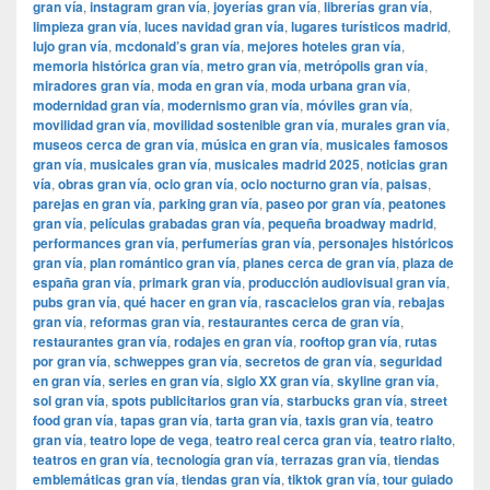
gran vía
,
instagram gran vía
,
joyerías gran vía
,
librerías gran vía
,
limpieza gran vía
,
luces navidad gran vía
,
lugares turísticos madrid
,
lujo gran vía
,
mcdonald’s gran vía
,
mejores hoteles gran vía
,
memoria histórica gran vía
,
metro gran vía
,
metrópolis gran vía
,
miradores gran vía
,
moda en gran vía
,
moda urbana gran vía
,
modernidad gran vía
,
modernismo gran vía
,
móviles gran vía
,
movilidad gran vía
,
movilidad sostenible gran vía
,
murales gran vía
,
museos cerca de gran vía
,
música en gran vía
,
musicales famosos
gran vía
,
musicales gran vía
,
musicales madrid 2025
,
noticias gran
vía
,
obras gran vía
,
ocio gran vía
,
ocio nocturno gran vía
,
paisas
,
parejas en gran vía
,
parking gran vía
,
paseo por gran vía
,
peatones
gran vía
,
películas grabadas gran vía
,
pequeña broadway madrid
,
performances gran vía
,
perfumerías gran vía
,
personajes históricos
gran vía
,
plan romántico gran vía
,
planes cerca de gran vía
,
plaza de
españa gran vía
,
primark gran vía
,
producción audiovisual gran vía
,
pubs gran vía
,
qué hacer en gran vía
,
rascacielos gran vía
,
rebajas
gran vía
,
reformas gran vía
,
restaurantes cerca de gran vía
,
restaurantes gran vía
,
rodajes en gran vía
,
rooftop gran vía
,
rutas
por gran vía
,
schweppes gran vía
,
secretos de gran vía
,
seguridad
en gran vía
,
series en gran vía
,
siglo XX gran vía
,
skyline gran vía
,
sol gran vía
,
spots publicitarios gran vía
,
starbucks gran vía
,
street
food gran vía
,
tapas gran vía
,
tarta gran vía
,
taxis gran vía
,
teatro
gran vía
,
teatro lope de vega
,
teatro real cerca gran vía
,
teatro rialto
,
teatros en gran vía
,
tecnología gran vía
,
terrazas gran vía
,
tiendas
emblemáticas gran vía
,
tiendas gran vía
,
tiktok gran vía
,
tour guiado