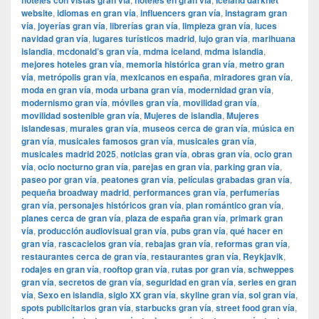
hoteles con vistas gran vía
hoteles en gran vía
Iceland darknet
website
,
idiomas en gran vía
,
influencers gran vía
,
instagram gran
vía
,
joyerías gran vía
,
librerías gran vía
,
limpieza gran vía
,
luces
navidad gran vía
,
lugares turísticos madrid
,
lujo gran vía
,
marihuana
islandia
,
mcdonald’s gran vía
,
mdma iceland
,
mdma islandia
,
mejores hoteles gran vía
,
memoria histórica gran vía
,
metro gran
vía
,
metrópolis gran vía
,
mexicanos en españa
,
miradores gran vía
,
moda en gran vía
,
moda urbana gran vía
,
modernidad gran vía
,
modernismo gran vía
,
móviles gran vía
,
movilidad gran vía
,
movilidad sostenible gran vía
,
Mujeres de islandia
,
Mujeres
islandesas
,
murales gran vía
,
museos cerca de gran vía
,
música en
gran vía
,
musicales famosos gran vía
,
musicales gran vía
,
musicales madrid 2025
,
noticias gran vía
,
obras gran vía
,
ocio gran
vía
,
ocio nocturno gran vía
,
parejas en gran vía
,
parking gran vía
,
paseo por gran vía
,
peatones gran vía
,
películas grabadas gran vía
,
pequeña broadway madrid
,
performances gran vía
,
perfumerías
gran vía
,
personajes históricos gran vía
,
plan romántico gran vía
,
planes cerca de gran vía
,
plaza de españa gran vía
,
primark gran
vía
,
producción audiovisual gran vía
,
pubs gran vía
,
qué hacer en
gran vía
,
rascacielos gran vía
,
rebajas gran vía
,
reformas gran vía
,
restaurantes cerca de gran vía
,
restaurantes gran vía
,
Reykjavik
,
rodajes en gran vía
,
rooftop gran vía
,
rutas por gran vía
,
schweppes
gran vía
,
secretos de gran vía
,
seguridad en gran vía
,
series en gran
vía
,
Sexo en islandia
,
siglo XX gran vía
,
skyline gran vía
,
sol gran vía
,
spots publicitarios gran vía
,
starbucks gran vía
,
street food gran vía
,