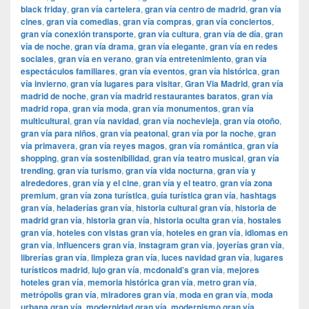
black friday
,
gran vía cartelera
,
gran vía centro de madrid
,
gran vía
cines
,
gran vía comedias
,
gran vía compras
,
gran vía conciertos
,
gran vía conexión transporte
,
gran vía cultura
,
gran vía de día
,
gran
vía de noche
,
gran vía drama
,
gran vía elegante
,
gran vía en redes
sociales
,
gran vía en verano
,
gran vía entretenimiento
,
gran vía
espectáculos familiares
,
gran vía eventos
,
gran vía histórica
,
gran
vía invierno
,
gran vía lugares para visitar
,
​​Gran Via Madrid
,
gran vía
madrid de noche
,
gran vía madrid restaurantes baratos
,
gran vía
madrid ropa
,
gran vía moda
,
gran vía monumentos
,
gran vía
multicultural
,
gran vía navidad
,
gran vía nochevieja
,
gran vía otoño
,
gran vía para niños
,
gran vía peatonal
,
gran vía por la noche
,
gran
vía primavera
,
gran vía reyes magos
,
gran vía romántica
,
gran vía
shopping
,
gran vía sostenibilidad
,
gran vía teatro musical
,
gran vía
trending
,
gran vía turismo
,
gran vía vida nocturna
,
gran vía y
alrededores
,
gran vía y el cine
,
gran vía y el teatro
,
gran vía zona
premium
,
gran vía zona turística
,
guía turística gran vía
,
hashtags
gran vía
,
heladerías gran vía
,
historia cultural gran vía
,
historia de
madrid gran vía
,
historia gran vía
,
historia oculta gran vía
,
hostales
gran vía
,
hoteles con vistas gran vía
,
hoteles en gran vía
,
idiomas en
gran vía
,
influencers gran vía
,
instagram gran vía
,
joyerías gran vía
,
librerías gran vía
,
limpieza gran vía
,
luces navidad gran vía
,
lugares
turísticos madrid
,
lujo gran vía
,
mcdonald’s gran vía
,
mejores
hoteles gran vía
,
memoria histórica gran vía
,
metro gran vía
,
metrópolis gran vía
,
miradores gran vía
,
moda en gran vía
,
moda
urbana gran vía
,
modernidad gran vía
,
modernismo gran vía
,