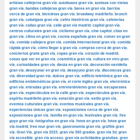
artistas callejeros gran vía
,
autobuses gran vía
,
azoteas con vistas
gran vía
,
bandas callejeras gran vía
,
bares en gran vía
,
barrios
cerca de gran vía
,
bicicletas gran vía
,
broadway madrileño
,
brunch
gran vía
,
cabalgata gran vía
,
cafés históricos gran vía
,
cafeterías
gran vía
,
callao gran vía
,
calle gran vía madrid
,
capitol gran vía
,
centros culturales gran vía
,
ciclismo gran vía
,
cine capitol
,
citas en
gran vía
,
clima en gran vía
,
cocina española gran vía
,
comer en gran
vía
,
comida callejera gran vía
,
comida internacional gran vía
,
comida
rápida gran vía
,
cómo llegar a gran vía
,
compras cerca de gran vía
,
conciertos gratis gran vía
,
copas gran vía
,
corazón de madrid
,
cosas que ver en gran vía
,
cosmética gran vía
,
cultura en vivo gran
vía
,
curiosidades gran vía
,
danza en gran vía
,
decoración navideña
gran vía
,
desayunar en gran vía
,
desayuno gran vía
,
discotecas gran
vía
,
diversidad gran vía
,
dulces gran vía
,
edificio telefónica gran vía
,
edificios emblemáticos gran vía
,
el corte inglés gran vía
,
electrónica
gran vía
,
entradas gran vía
,
entretenimiento gran vía
,
escaparates
gran vía
,
espectáculos en la calle gran vía
,
espectáculos gran vía
,
espíritu madrileño gran vía
,
estación gran vía
,
estilo gran vía
,
eventos culturales gran vía
,
eventos musicales gran vía
,
experiencias únicas gran vía
,
exposiciones cerca de gran vía
,
exposiciones gran vía
,
familia en gran vía
,
festivales gran vía
,
five
guys gran vía
,
fotógrafos en gran vía
,
fotos en gran vía
,
fotos gran
vía madrid
,
free tour gran vía
,
gastronomía gran vía
,
grafitis gran
vía
,
Gran Vía
,
gran vía 2025
,
gran vía 360 grados
,
gran vía 3d
,
gran
vía accesible
,
gran vía acceso
,
gran vía actividades gratuitas
,
gran