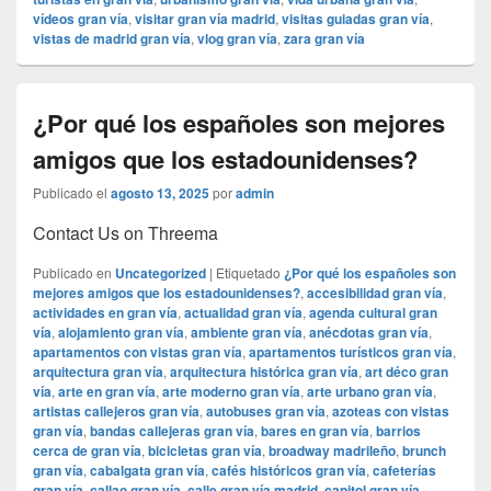
vídeos gran vía
,
visitar gran vía madrid
,
visitas guiadas gran vía
,
vistas de madrid gran vía
,
vlog gran vía
,
zara gran vía
¿Por qué los españoles son mejores
amigos que los estadounidenses?
Publicado el
agosto 13, 2025
por
admin
Contact Us on Threema
Publicado en
Uncategorized
|
Etiquetado
¿Por qué los españoles son
mejores amigos que los estadounidenses?
,
accesibilidad gran vía
,
actividades en gran vía
,
actualidad gran vía
,
agenda cultural gran
vía
,
alojamiento gran vía
,
ambiente gran vía
,
anécdotas gran vía
,
apartamentos con vistas gran vía
,
apartamentos turísticos gran vía
,
arquitectura gran vía
,
arquitectura histórica gran vía
,
art déco gran
vía
,
arte en gran vía
,
arte moderno gran vía
,
arte urbano gran vía
,
artistas callejeros gran vía
,
autobuses gran vía
,
azoteas con vistas
gran vía
,
bandas callejeras gran vía
,
bares en gran vía
,
barrios
cerca de gran vía
,
bicicletas gran vía
,
broadway madrileño
,
brunch
gran vía
,
cabalgata gran vía
,
cafés históricos gran vía
,
cafeterías
gran vía
,
callao gran vía
,
calle gran vía madrid
,
capitol gran vía
,