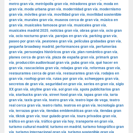
metro gran vía
,
metrópolis gran vía
,
miradores gran vía
,
moda en
gran vía
,
moda urbana gran vía
,
modernidad gran vía
,
modernismo
gran vía
,
móviles gran vía
,
movilidad gran vía
,
movilidad sostenible
gran vía
,
murales gran vía
,
museos cerca de gran vía
,
música en
gran vía
,
musicales famosos gran vía
,
musicales gran vía
,
musicales madrid 2025
,
noticias gran vía
,
obras gran vía
,
ocio gran
vía
,
ocio nocturno gran vía
,
parejas en gran vía
,
parking gran vía
,
paseo por gran vía
,
peatones gran vía
,
películas grabadas gran vía
,
pequeña broadway madrid
,
performances gran vía
,
perfumerías
gran vía
,
personajes históricos gran vía
,
plan romántico gran vía
,
planes cerca de gran vía
,
plaza de españa gran vía
,
primark gran
vía
,
producción audiovisual gran vía
,
pubs gran vía
,
qué hacer en
gran vía
,
rascacielos gran vía
,
rebajas gran vía
,
reformas gran vía
,
restaurantes cerca de gran vía
,
restaurantes gran vía
,
rodajes en
gran vía
,
rooftop gran vía
,
rutas por gran vía
,
schweppes gran vía
,
secretos de gran vía
,
seguridad en gran vía
,
series en gran vía
,
siglo
XX gran vía
,
skyline gran vía
,
sol gran vía
,
spots publicitarios gran
vía
,
starbucks gran vía
,
street food gran vía
,
tapas gran vía
,
tarta
gran vía
,
taxis gran vía
,
teatro gran vía
,
teatro lope de vega
,
teatro
real cerca gran vía
,
teatro rialto
,
teatros en gran vía
,
tecnología gran
vía
,
terrazas gran vía
,
tiendas emblemáticas gran vía
,
tiendas gran
vía
,
tiktok gran vía
,
tour guiado gran vía
,
tours privados gran vía
,
tráfico en gran vía
,
tráfico gran vía hoy
,
transporte en gran vía
,
turismo cultural madrid
,
turismo en madrid
,
turismo fotográfico gran
vía
,
turismo internacional gran vía
,
turismo sostenible gran vía
,