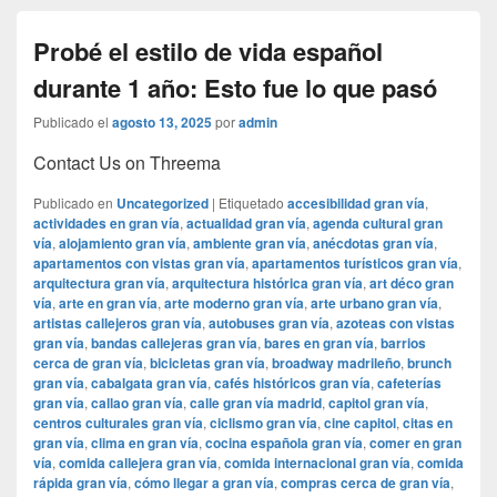
Probé el estilo de vida español
durante 1 año: Esto fue lo que pasó
Publicado el
agosto 13, 2025
por
admin
Contact Us on Threema
Publicado en
Uncategorized
|
Etiquetado
accesibilidad gran vía
,
actividades en gran vía
,
actualidad gran vía
,
agenda cultural gran
vía
,
alojamiento gran vía
,
ambiente gran vía
,
anécdotas gran vía
,
apartamentos con vistas gran vía
,
apartamentos turísticos gran vía
,
arquitectura gran vía
,
arquitectura histórica gran vía
,
art déco gran
vía
,
arte en gran vía
,
arte moderno gran vía
,
arte urbano gran vía
,
artistas callejeros gran vía
,
autobuses gran vía
,
azoteas con vistas
gran vía
,
bandas callejeras gran vía
,
bares en gran vía
,
barrios
cerca de gran vía
,
bicicletas gran vía
,
broadway madrileño
,
brunch
gran vía
,
cabalgata gran vía
,
cafés históricos gran vía
,
cafeterías
gran vía
,
callao gran vía
,
calle gran vía madrid
,
capitol gran vía
,
centros culturales gran vía
,
ciclismo gran vía
,
cine capitol
,
citas en
gran vía
,
clima en gran vía
,
cocina española gran vía
,
comer en gran
vía
,
comida callejera gran vía
,
comida internacional gran vía
,
comida
rápida gran vía
,
cómo llegar a gran vía
,
compras cerca de gran vía
,