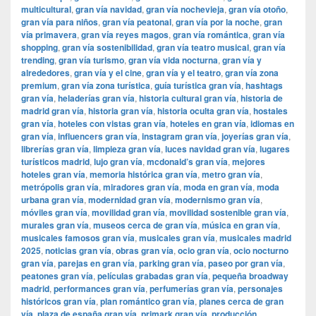
multicultural
,
gran vía navidad
,
gran vía nochevieja
,
gran vía otoño
,
gran vía para niños
,
gran vía peatonal
,
gran vía por la noche
,
gran
vía primavera
,
gran vía reyes magos
,
gran vía romántica
,
gran vía
shopping
,
gran vía sostenibilidad
,
gran vía teatro musical
,
gran vía
trending
,
gran vía turismo
,
gran vía vida nocturna
,
gran vía y
alrededores
,
gran vía y el cine
,
gran vía y el teatro
,
gran vía zona
premium
,
gran vía zona turística
,
guía turística gran vía
,
hashtags
gran vía
,
heladerías gran vía
,
historia cultural gran vía
,
historia de
madrid gran vía
,
historia gran vía
,
historia oculta gran vía
,
hostales
gran vía
,
hoteles con vistas gran vía
,
hoteles en gran vía
,
idiomas en
gran vía
,
influencers gran vía
,
instagram gran vía
,
joyerías gran vía
,
librerías gran vía
,
limpieza gran vía
,
luces navidad gran vía
,
lugares
turísticos madrid
,
lujo gran vía
,
mcdonald’s gran vía
,
mejores
hoteles gran vía
,
memoria histórica gran vía
,
metro gran vía
,
metrópolis gran vía
,
miradores gran vía
,
moda en gran vía
,
moda
urbana gran vía
,
modernidad gran vía
,
modernismo gran vía
,
móviles gran vía
,
movilidad gran vía
,
movilidad sostenible gran vía
,
murales gran vía
,
museos cerca de gran vía
,
música en gran vía
,
musicales famosos gran vía
,
musicales gran vía
,
musicales madrid
2025
,
noticias gran vía
,
obras gran vía
,
ocio gran vía
,
ocio nocturno
gran vía
,
parejas en gran vía
,
parking gran vía
,
paseo por gran vía
,
peatones gran vía
,
películas grabadas gran vía
,
pequeña broadway
madrid
,
performances gran vía
,
perfumerías gran vía
,
personajes
históricos gran vía
,
plan romántico gran vía
,
planes cerca de gran
vía
,
plaza de españa gran vía
,
primark gran vía
,
producción