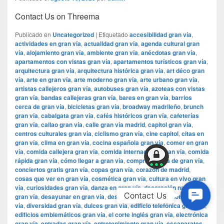
Contact Us on Threema
Publicado en
Uncategorized
|
Etiquetado
accesibilidad gran vía
,
actividades en gran vía
,
actualidad gran vía
,
agenda cultural gran
vía
,
alojamiento gran vía
,
ambiente gran vía
,
anécdotas gran vía
,
apartamentos con vistas gran vía
,
apartamentos turísticos gran vía
,
arquitectura gran vía
,
arquitectura histórica gran vía
,
art déco gran
vía
,
arte en gran vía
,
arte moderno gran vía
,
arte urbano gran vía
,
artistas callejeros gran vía
,
autobuses gran vía
,
azoteas con vistas
gran vía
,
bandas callejeras gran vía
,
bares en gran vía
,
barrios
cerca de gran vía
,
bicicletas gran vía
,
broadway madrileño
,
brunch
gran vía
,
cabalgata gran vía
,
cafés históricos gran vía
,
cafeterías
gran vía
,
callao gran vía
,
calle gran vía madrid
,
capitol gran vía
,
centros culturales gran vía
,
ciclismo gran vía
,
cine capitol
,
citas en
gran vía
,
clima en gran vía
,
cocina española gran vía
,
comer en gran
vía
,
comida callejera gran vía
,
comida internacional gran vía
,
comida
rápida gran vía
,
cómo llegar a gran vía
,
compras cerca de gran vía
,
conciertos gratis gran vía
,
copas gran vía
,
corazón de madrid
,
cosas que ver en gran vía
,
cosmética gran vía
,
cultura en vivo gran
vía
,
curiosidades gran vía
,
danza en gran vía
,
decoración navideña
Contac
Contact Us
gran vía
,
desayunar en gran vía
,
desayuno gran vía
,
discotecas gran
Us
vía
,
diversidad gran vía
,
dulces gran vía
,
edificio telefónica gran vía
,
edificios emblemáticos gran vía
,
el corte inglés gran vía
,
electrónica
gran vía
,
entradas gran vía
,
entretenimiento gran vía
,
escaparates