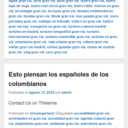
tapas gran vía
,
tarta gran vía
,
taxis gran vía
,
teatro gran vía
,
teatro
lope de vega
,
teatro real cerca gran vía
,
teatro rialto
,
teatros en gran
vía
,
tecnología gran vía
,
terrazas gran vía
,
tiendas emblemáticas
gran vía
,
tiendas gran vía
,
tiktok gran vía
,
tour guiado gran vía
,
tours
privados gran vía
,
trabajar en islandia
,
tráfico en gran vía
,
tráfico
gran vía hoy
,
transporte en gran vía
,
turismo cultural madrid
,
turismo en madrid
,
turismo fotográfico gran vía
,
turismo
internacional gran vía
,
turismo sostenible gran vía
,
turistas en gran
vía
,
urbanismo gran vía
,
vida urbana gran vía
,
vídeos gran vía
,
visitar gran vía madrid
,
visitas guiadas gran vía
,
vistas de madrid
gran vía
,
vlog gran vía
,
zara gran vía
Esto piensan los españoles de los
colombianos
Publicado el
agosto 13, 2025
por
admin
Contact Us on Threema
Publicado en
Uncategorized
|
Etiquetado
accesibilidad gran vía
,
actividades en gran vía
,
actualidad gran vía
,
agenda cultural gran
vía
,
alojamiento gran vía
,
ambiente gran vía
,
anécdotas gran vía
,