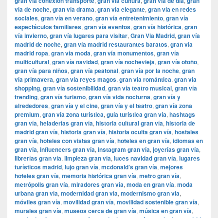
gran vía conexión transporte
,
gran vía cultura
,
gran vía de día
,
gran
vía de noche
,
gran vía drama
,
gran vía elegante
,
gran vía en redes
sociales
,
gran vía en verano
,
gran vía entretenimiento
,
gran vía
espectáculos familiares
,
gran vía eventos
,
gran vía histórica
,
gran
vía invierno
,
gran vía lugares para visitar
,
​​Gran Via Madrid
,
gran vía
madrid de noche
,
gran vía madrid restaurantes baratos
,
gran vía
madrid ropa
,
gran vía moda
,
gran vía monumentos
,
gran vía
multicultural
,
gran vía navidad
,
gran vía nochevieja
,
gran vía otoño
,
gran vía para niños
,
gran vía peatonal
,
gran vía por la noche
,
gran
vía primavera
,
gran vía reyes magos
,
gran vía romántica
,
gran vía
shopping
,
gran vía sostenibilidad
,
gran vía teatro musical
,
gran vía
trending
,
gran vía turismo
,
gran vía vida nocturna
,
gran vía y
alrededores
,
gran vía y el cine
,
gran vía y el teatro
,
gran vía zona
premium
,
gran vía zona turística
,
guía turística gran vía
,
hashtags
gran vía
,
heladerías gran vía
,
historia cultural gran vía
,
historia de
madrid gran vía
,
historia gran vía
,
historia oculta gran vía
,
hostales
gran vía
,
hoteles con vistas gran vía
,
hoteles en gran vía
,
idiomas en
gran vía
,
influencers gran vía
,
instagram gran vía
,
joyerías gran vía
,
librerías gran vía
,
limpieza gran vía
,
luces navidad gran vía
,
lugares
turísticos madrid
,
lujo gran vía
,
mcdonald’s gran vía
,
mejores
hoteles gran vía
,
memoria histórica gran vía
,
metro gran vía
,
metrópolis gran vía
,
miradores gran vía
,
moda en gran vía
,
moda
urbana gran vía
,
modernidad gran vía
,
modernismo gran vía
,
móviles gran vía
,
movilidad gran vía
,
movilidad sostenible gran vía
,
murales gran vía
,
museos cerca de gran vía
,
música en gran vía
,