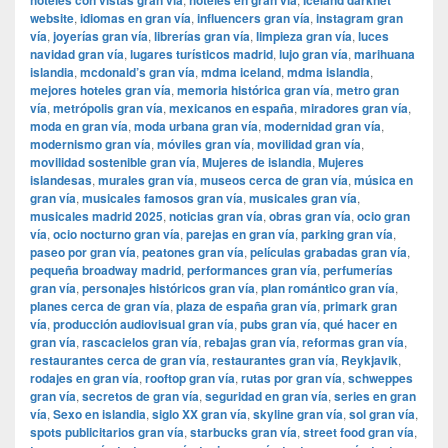
hoteles con vistas gran vía
hoteles en gran vía
Iceland darknet
website
,
idiomas en gran vía
,
influencers gran vía
,
instagram gran
vía
,
joyerías gran vía
,
librerías gran vía
,
limpieza gran vía
,
luces
navidad gran vía
,
lugares turísticos madrid
,
lujo gran vía
,
marihuana
islandia
,
mcdonald’s gran vía
,
mdma iceland
,
mdma islandia
,
mejores hoteles gran vía
,
memoria histórica gran vía
,
metro gran
vía
,
metrópolis gran vía
,
mexicanos en españa
,
miradores gran vía
,
moda en gran vía
,
moda urbana gran vía
,
modernidad gran vía
,
modernismo gran vía
,
móviles gran vía
,
movilidad gran vía
,
movilidad sostenible gran vía
,
Mujeres de islandia
,
Mujeres
islandesas
,
murales gran vía
,
museos cerca de gran vía
,
música en
gran vía
,
musicales famosos gran vía
,
musicales gran vía
,
musicales madrid 2025
,
noticias gran vía
,
obras gran vía
,
ocio gran
vía
,
ocio nocturno gran vía
,
parejas en gran vía
,
parking gran vía
,
paseo por gran vía
,
peatones gran vía
,
películas grabadas gran vía
,
pequeña broadway madrid
,
performances gran vía
,
perfumerías
gran vía
,
personajes históricos gran vía
,
plan romántico gran vía
,
planes cerca de gran vía
,
plaza de españa gran vía
,
primark gran
vía
,
producción audiovisual gran vía
,
pubs gran vía
,
qué hacer en
gran vía
,
rascacielos gran vía
,
rebajas gran vía
,
reformas gran vía
,
restaurantes cerca de gran vía
,
restaurantes gran vía
,
Reykjavik
,
rodajes en gran vía
,
rooftop gran vía
,
rutas por gran vía
,
schweppes
gran vía
,
secretos de gran vía
,
seguridad en gran vía
,
series en gran
vía
,
Sexo en islandia
,
siglo XX gran vía
,
skyline gran vía
,
sol gran vía
,
spots publicitarios gran vía
,
starbucks gran vía
,
street food gran vía
,