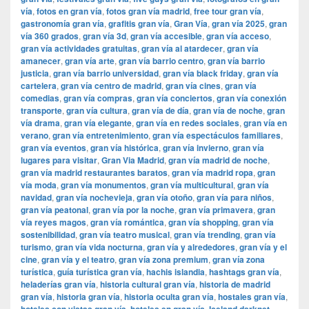
vía
,
fotos en gran vía
,
fotos gran vía madrid
,
free tour gran vía
,
gastronomía gran vía
,
grafitis gran vía
,
Gran Vía
,
gran vía 2025
,
gran
vía 360 grados
,
gran vía 3d
,
gran vía accesible
,
gran vía acceso
,
gran vía actividades gratuitas
,
gran vía al atardecer
,
gran vía
amanecer
,
gran vía arte
,
gran vía barrio centro
,
gran vía barrio
justicia
,
gran vía barrio universidad
,
gran vía black friday
,
gran vía
cartelera
,
gran vía centro de madrid
,
gran vía cines
,
gran vía
comedias
,
gran vía compras
,
gran vía conciertos
,
gran vía conexión
transporte
,
gran vía cultura
,
gran vía de día
,
gran vía de noche
,
gran
vía drama
,
gran vía elegante
,
gran vía en redes sociales
,
gran vía en
verano
,
gran vía entretenimiento
,
gran vía espectáculos familiares
,
gran vía eventos
,
gran vía histórica
,
gran vía invierno
,
gran vía
lugares para visitar
,
​​Gran Via Madrid
,
gran vía madrid de noche
,
gran vía madrid restaurantes baratos
,
gran vía madrid ropa
,
gran
vía moda
,
gran vía monumentos
,
gran vía multicultural
,
gran vía
navidad
,
gran vía nochevieja
,
gran vía otoño
,
gran vía para niños
,
gran vía peatonal
,
gran vía por la noche
,
gran vía primavera
,
gran
vía reyes magos
,
gran vía romántica
,
gran vía shopping
,
gran vía
sostenibilidad
,
gran vía teatro musical
,
gran vía trending
,
gran vía
turismo
,
gran vía vida nocturna
,
gran vía y alrededores
,
gran vía y el
cine
,
gran vía y el teatro
,
gran vía zona premium
,
gran vía zona
turística
,
guía turística gran vía
,
hachis islandia
,
hashtags gran vía
,
heladerías gran vía
,
historia cultural gran vía
,
historia de madrid
gran vía
,
historia gran vía
,
historia oculta gran vía
,
hostales gran vía
,
,
,