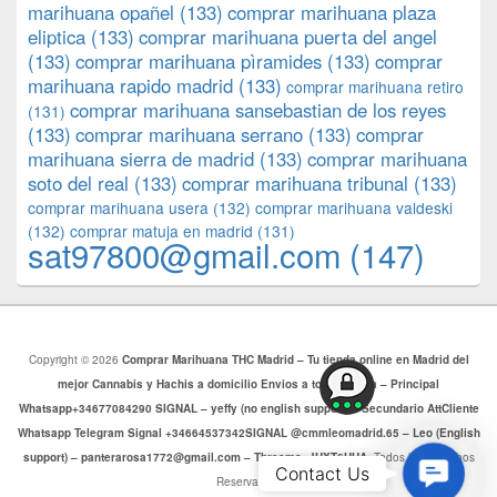
marihuana opañel
(133)
comprar marihuana plaza
eliptica
(133)
comprar marihuana puerta del angel
(133)
comprar marihuana pìramides
(133)
comprar
marihuana rapido madrid
(133)
comprar marihuana retiro
comprar marihuana sansebastian de los reyes
(131)
(133)
comprar marihuana serrano
(133)
comprar
marihuana sierra de madrid
(133)
comprar marihuana
soto del real
(133)
comprar marihuana tribunal
(133)
comprar marihuana usera
(132)
comprar marihuana valdeski
(132)
comprar matuja en madrid
(131)
sat97800@gmail.com
(147)
Copyright © 2026
Comprar Marihuana THC Madrid – Tu tienda online en Madrid del
mejor Cannabis y Hachis a domicilio Envios a toda Europa – Principal
Whatsapp+34677084290 SIGNAL – yeffy (no english support) – Secundario AttCliente
Whatsapp Telegram Signal +34664537342SIGNAL @cmmleomadrid.65 – Leo (English
support) – panterarosa1772@gmail.com – Threema: JHXT6HHA
. Todos los Derechos
Contac
Contact Us
Reservados.