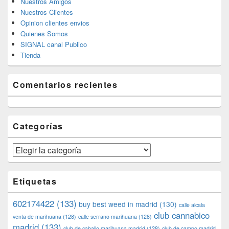
Nuestros Amigos
Nuestros Clientes
Opinion clientes envios
Quienes Somos
SIGNAL canal Publico
Tienda
Comentarios recientes
Categorías
Categorías
Etiquetas
602174422
(133)
buy best weed in madrid
(130)
calle alcala
club cannabico
venta de marihuana
(128)
calle serrano marihuana
(128)
madrid
(133)
club de caballo marihuana madrid
(128)
club de campo madrid