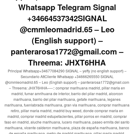
Whatsapp Telegram Signal
+34664537342SIGNAL
@cmmleomadrid.65 – Leo
(English support) –
panterarosa1772@gmail.com –
Threema: JHXT6HHA
Principal Whatsapp+34677084290 SIGNAL – yeffy (no english support) –
Secundario AttCliente Whatsapp +34666265550 SIGNAL
@cmmleomadrid.65 – Leo (English support) – panterarosa1772@gmail.com
– Threema: JHXT6HHA—–:: comprar marihuana madrid, pillar maria en
madrid, fumar amrihuana de interior, barrio del pilar madrid, alcorcon
marihuana, barrio del pilar marihuana, getafe marihuana, leganes
marihuana, fuenlabrada marihuana, gran via marihuana, comprar marihuana
retiro, pillar maria madrid, madrid buy weed, donde comprar maria en
madrid, comprar madrid estupefacientes, pillar porros en madrid, comprar
faso en madrid, aluche marihuana, lucero marihuana, paseo ermita del santo
marihuana, vicente calderon marihuana, plaza de españa marihuana, banco
de españa marihuana, metro de madrid marihuana, pillar maria madrid,