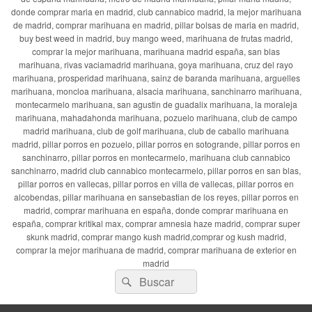
donde comprar maria en madrid, club cannabico madrid, la mejor marihuana
de madrid, comprar marihuana en madrid, pillar bolsas de maria en madrid,
buy best weed in madrid, buy mango weed, marihuana de frutas madrid,
comprar la mejor marihuana, marihuana madrid españa, san blas
marihuana, rivas vaciamadrid marihuana, goya marihuana, cruz del rayo
marihuana, prosperidad marihuana, sainz de baranda marihuana, arguelles
marihuana, moncloa marihuana, alsacia marihuana, sanchinarro marihuana,
montecarmelo marihuana, san agustin de guadalix marihuana, la moraleja
marihuana, mahadahonda marihuana, pozuelo marihuana, club de campo
madrid marihuana, club de golf marihuana, club de caballo marihuana
madrid, pillar porros en pozuelo, pillar porros en sotogrande, pillar porros en
sanchinarro, pillar porros en montecarmelo, marihuana club cannabico
sanchinarro, madrid club cannabico montecarmelo, pillar porros en san blas,
pillar porros en vallecas, pillar porros en villa de vallecas, pillar porros en
alcobendas, pillar marihuana en sansebastian de los reyes, pillar porros en
madrid, comprar marihuana en españa, donde comprar marihuana en
españa, comprar kritikal max, comprar amnesia haze madrid, comprar super
skunk madrid, comprar mango kush madrid,comprar og kush madrid,
comprar la mejor marihuana de madrid, comprar marihuana de exterior en
madrid
Buscar
Buscar
por: