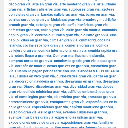
déco gran vía
,
arte en gran vía
,
arte moderno gran vía
,
arte urbano
gran vía
,
artistas callejeros gran vía
,
autobuses gran vía
,
azoteas
con vistas gran vía
,
bandas callejeras gran vía
,
bares en gran vía
,
barrios cerca de gran vía
,
bicicletas gran vía
,
broadway madrileño
,
brunch gran vía
,
cabalgata gran vía
,
cafés históricos gran vía
,
cafeterías gran vía
,
callao gran vía
,
calle gran vía madrid
,
cannabis
,
capitol gran vía
,
centros culturales gran vía
,
ciclismo gran vía
,
cine
capitol
,
citas en gran vía
,
clima en gran vía
,
cmmadrid
,
cocaina
islandia
,
cocina española gran vía
,
comer en gran vía
,
comida
callejera gran vía
,
comida internacional gran vía
,
comida rápida gran
vía
,
cómo llegar a gran vía
,
Comprar marihuana en islandia
,
compras cerca de gran vía
,
conciertos gratis gran vía
,
copas gran
vía
,
corazón de madrid
,
cosas que ver en gran vía
,
cosmética gran
vía
,
Cuanto Te pagan por casarte con una Islandesa y REPOBLAR la
isla.
,
cultura en vivo gran vía
,
curiosidades gran vía
,
danza en gran
vía
,
decoración navideña gran vía
,
desayunar en gran vía
,
desayuno
gran vía
,
Dinero
,
discotecas gran vía
,
diversidad gran vía
,
dulces
gran vía
,
edificio telefónica gran vía
,
edificios emblemáticos gran
vía
,
el corte inglés gran vía
,
electrónica gran vía
,
entradas gran vía
,
entretenimiento gran vía
,
escaparates gran vía
,
espectáculos en la
calle gran vía
,
espectáculos gran vía
,
espíritu madrileño gran vía
,
estación gran vía
,
estilo gran vía
,
eventos culturales gran vía
,
eventos musicales gran vía
,
experiencias únicas gran vía
,
exposiciones cerca de gran vía
,
exposiciones gran vía
,
familia en
gran vía
,
festivales gran vía
,
five guys gran vía
,
fotógrafos en gran