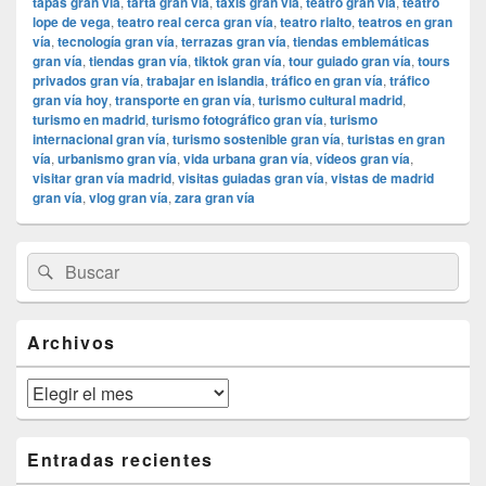
tapas gran vía
,
tarta gran vía
,
taxis gran vía
,
teatro gran vía
,
teatro
lope de vega
,
teatro real cerca gran vía
,
teatro rialto
,
teatros en gran
vía
,
tecnología gran vía
,
terrazas gran vía
,
tiendas emblemáticas
gran vía
,
tiendas gran vía
,
tiktok gran vía
,
tour guiado gran vía
,
tours
privados gran vía
,
trabajar en islandia
,
tráfico en gran vía
,
tráfico
gran vía hoy
,
transporte en gran vía
,
turismo cultural madrid
,
turismo en madrid
,
turismo fotográfico gran vía
,
turismo
internacional gran vía
,
turismo sostenible gran vía
,
turistas en gran
vía
,
urbanismo gran vía
,
vida urbana gran vía
,
vídeos gran vía
,
visitar gran vía madrid
,
visitas guiadas gran vía
,
vistas de madrid
gran vía
,
vlog gran vía
,
zara gran vía
El
Buscar
Buscar
área
por:
de
widget
barra
Archivos
lateral
primaria
Archivos
Entradas recientes