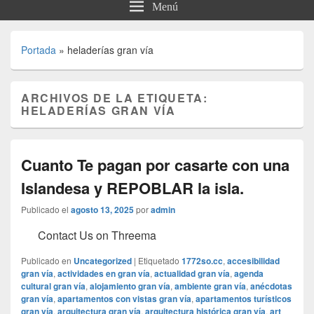
Menú
Portada
»
heladerías gran vía
ARCHIVOS DE LA ETIQUETA:
HELADERÍAS GRAN VÍA
Cuanto Te pagan por casarte con una
Islandesa y REPOBLAR la isla.
Publicado el
agosto 13, 2025
por
admin
Contact Us on Threema
Publicado en
Uncategorized
|
Etiquetado
1772so.cc
,
accesibilidad
gran vía
,
actividades en gran vía
,
actualidad gran vía
,
agenda
cultural gran vía
,
alojamiento gran vía
,
ambiente gran vía
,
anécdotas
gran vía
,
apartamentos con vistas gran vía
,
apartamentos turísticos
gran vía
,
arquitectura gran vía
,
arquitectura histórica gran vía
,
art