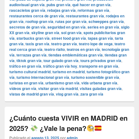
audiovisual gran vía
,
pubs gran vía
,
qué hacer en gran vía
,
rascacielos gran vía
,
rebajas gran vía
,
reformas gran vía
,
restaurantes cerca de gran vía
,
restaurantes gran vía
,
rodajes en
gran vía
,
rooftop gran vía
,
rutas por gran vía
,
schweppes gran vía
,
secretos de gran vía
,
seguridad en gran vía
,
series en gran vía
,
siglo
XX gran vía
,
skyline gran vía
,
sol gran vía
,
spots publicitarios gran
vía
,
starbucks gran vía
,
street food gran vía
,
tapas gran vía
,
tarta
gran vía
,
taxis gran vía
,
teatro gran vía
,
teatro lope de vega
,
teatro
real cerca gran vía
,
teatro rialto
,
teatros en gran vía
,
tecnología gran
vía
,
terrazas gran vía
,
tiendas emblemáticas gran vía
,
tiendas gran
vía
,
tiktok gran vía
,
tour guiado gran vía
,
tours privados gran vía
,
tráfico en gran vía
,
tráfico gran vía hoy
,
transporte en gran vía
,
turismo cultural madrid
,
turismo en madrid
,
turismo fotográfico gran
vía
,
turismo internacional gran vía
,
turismo sostenible gran vía
,
turistas en gran vía
,
urbanismo gran vía
,
vida urbana gran vía
,
vídeos gran vía
,
visitar gran vía madrid
,
visitas guiadas gran vía
,
vistas de madrid gran vía
,
vlog gran vía
,
zara gran vía
¿Cuánto cuesta VIVIR en MADRID en
2025?
¿Vale la pena?
Publicado el
agosto 13, 2025
por
admin