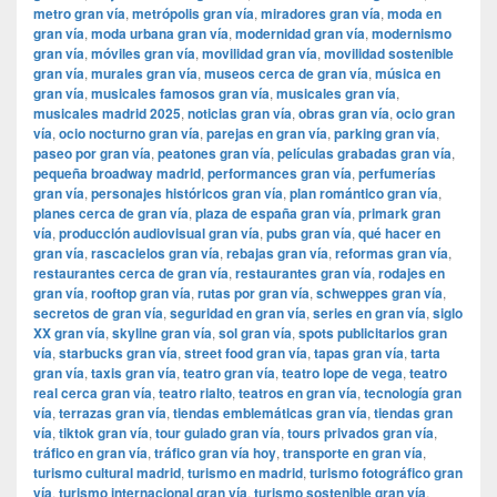
metro gran vía
,
metrópolis gran vía
,
miradores gran vía
,
moda en
gran vía
,
moda urbana gran vía
,
modernidad gran vía
,
modernismo
gran vía
,
móviles gran vía
,
movilidad gran vía
,
movilidad sostenible
gran vía
,
murales gran vía
,
museos cerca de gran vía
,
música en
gran vía
,
musicales famosos gran vía
,
musicales gran vía
,
musicales madrid 2025
,
noticias gran vía
,
obras gran vía
,
ocio gran
vía
,
ocio nocturno gran vía
,
parejas en gran vía
,
parking gran vía
,
paseo por gran vía
,
peatones gran vía
,
películas grabadas gran vía
,
pequeña broadway madrid
,
performances gran vía
,
perfumerías
gran vía
,
personajes históricos gran vía
,
plan romántico gran vía
,
planes cerca de gran vía
,
plaza de españa gran vía
,
primark gran
vía
,
producción audiovisual gran vía
,
pubs gran vía
,
qué hacer en
gran vía
,
rascacielos gran vía
,
rebajas gran vía
,
reformas gran vía
,
restaurantes cerca de gran vía
,
restaurantes gran vía
,
rodajes en
gran vía
,
rooftop gran vía
,
rutas por gran vía
,
schweppes gran vía
,
secretos de gran vía
,
seguridad en gran vía
,
series en gran vía
,
siglo
XX gran vía
,
skyline gran vía
,
sol gran vía
,
spots publicitarios gran
vía
,
starbucks gran vía
,
street food gran vía
,
tapas gran vía
,
tarta
gran vía
,
taxis gran vía
,
teatro gran vía
,
teatro lope de vega
,
teatro
real cerca gran vía
,
teatro rialto
,
teatros en gran vía
,
tecnología gran
vía
,
terrazas gran vía
,
tiendas emblemáticas gran vía
,
tiendas gran
vía
,
tiktok gran vía
,
tour guiado gran vía
,
tours privados gran vía
,
tráfico en gran vía
,
tráfico gran vía hoy
,
transporte en gran vía
,
turismo cultural madrid
,
turismo en madrid
,
turismo fotográfico gran
vía
,
turismo internacional gran vía
,
turismo sostenible gran vía
,