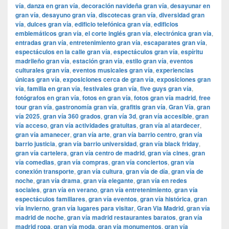
vía
,
danza en gran vía
,
decoración navideña gran vía
,
desayunar en
gran vía
,
desayuno gran vía
,
discotecas gran vía
,
diversidad gran
vía
,
dulces gran vía
,
edificio telefónica gran vía
,
edificios
emblemáticos gran vía
,
el corte inglés gran vía
,
electrónica gran vía
,
entradas gran vía
,
entretenimiento gran vía
,
escaparates gran vía
,
espectáculos en la calle gran vía
,
espectáculos gran vía
,
espíritu
madrileño gran vía
,
estación gran vía
,
estilo gran vía
,
eventos
culturales gran vía
,
eventos musicales gran vía
,
experiencias
únicas gran vía
,
exposiciones cerca de gran vía
,
exposiciones gran
vía
,
familia en gran vía
,
festivales gran vía
,
five guys gran vía
,
fotógrafos en gran vía
,
fotos en gran vía
,
fotos gran vía madrid
,
free
tour gran vía
,
gastronomía gran vía
,
grafitis gran vía
,
Gran Vía
,
gran
vía 2025
,
gran vía 360 grados
,
gran vía 3d
,
gran vía accesible
,
gran
vía acceso
,
gran vía actividades gratuitas
,
gran vía al atardecer
,
gran vía amanecer
,
gran vía arte
,
gran vía barrio centro
,
gran vía
barrio justicia
,
gran vía barrio universidad
,
gran vía black friday
,
gran vía cartelera
,
gran vía centro de madrid
,
gran vía cines
,
gran
vía comedias
,
gran vía compras
,
gran vía conciertos
,
gran vía
conexión transporte
,
gran vía cultura
,
gran vía de día
,
gran vía de
noche
,
gran vía drama
,
gran vía elegante
,
gran vía en redes
sociales
,
gran vía en verano
,
gran vía entretenimiento
,
gran vía
espectáculos familiares
,
gran vía eventos
,
gran vía histórica
,
gran
vía invierno
,
gran vía lugares para visitar
,
​​Gran Via Madrid
,
gran vía
madrid de noche
,
gran vía madrid restaurantes baratos
,
gran vía
madrid ropa
,
gran vía moda
,
gran vía monumentos
,
gran vía