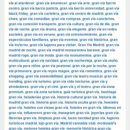
vía al atardecer
,
gran vía amanecer
,
gran vía arte
,
gran vía barrio
centro
,
gran vía barrio justicia
,
gran vía barrio universidad
,
gran vía
black friday
,
gran vía cartelera
,
gran vía centro de madrid
,
gran vía
cines
,
gran vía comedias
,
gran vía compras
,
gran vía conciertos
,
gran vía conexión transporte
,
gran vía cultura
,
gran vía de día
,
gran
vía de noche
,
gran vía drama
,
gran vía elegante
,
gran vía en redes
sociales
,
gran vía en verano
,
gran vía entretenimiento
,
gran vía
espectáculos familiares
,
gran vía eventos
,
gran vía histórica
,
gran
vía invierno
,
gran vía lugares para visitar
,
​​Gran Via Madrid
,
gran vía
madrid de noche
,
gran vía madrid restaurantes baratos
,
gran vía
madrid ropa
,
gran vía moda
,
gran vía monumentos
,
gran vía
multicultural
,
gran vía navidad
,
gran vía nochevieja
,
gran vía otoño
,
gran vía para niños
,
gran vía peatonal
,
gran vía por la noche
,
gran
vía primavera
,
gran vía reyes magos
,
gran vía romántica
,
gran vía
shopping
,
gran vía sostenibilidad
,
gran vía teatro musical
,
gran vía
trending
,
gran vía turismo
,
gran vía vida nocturna
,
gran vía y
alrededores
,
gran vía y el cine
,
gran vía y el teatro
,
gran vía zona
premium
,
gran vía zona turística
,
guía turística gran vía
,
hashtags
gran vía
,
heladerías gran vía
,
historia cultural gran vía
,
historia de
madrid gran vía
,
historia gran vía
,
historia oculta gran vía
,
hostales
gran vía
,
hoteles con vistas gran vía
,
hoteles en gran vía
,
idiomas en
gran vía
,
influencers gran vía
,
instagram gran vía
,
joyerías gran vía
,
librerías gran vía
,
limpieza gran vía
,
luces navidad gran vía
,
lugares
turísticos madrid
,
lujo gran vía
,
Madrid cannabis club
,
mcdonald’s
gran vía
,
mejores hoteles gran vía
,
memoria histórica gran vía
,