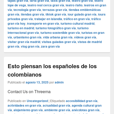
tapas gran vía
,
tarta gran vía
,
taxis gran vía
,
teatro gran vía
,
teatro
lope de vega
,
teatro real cerca gran vía
,
teatro rialto
,
teatros en gran
vía
,
tecnología gran vía
,
terrazas gran vía
,
tiendas emblemáticas
gran vía
,
tiendas gran vía
,
tiktok gran vía
,
tour guiado gran vía
,
tours
privados gran vía
,
trabajar en islandia
,
tráfico en gran vía
,
tráfico
gran vía hoy
,
transporte en gran vía
,
turismo cultural madrid
,
turismo en madrid
,
turismo fotográfico gran vía
,
turismo
internacional gran vía
,
turismo sostenible gran vía
,
turistas en gran
vía
,
urbanismo gran vía
,
vida urbana gran vía
,
vídeos gran vía
,
visitar gran vía madrid
,
visitas guiadas gran vía
,
vistas de madrid
gran vía
,
vlog gran vía
,
zara gran vía
Esto piensan los españoles de los
colombianos
Publicado el
agosto 13, 2025
por
admin
Contact Us on Threema
Publicado en
Uncategorized
|
Etiquetado
accesibilidad gran vía
,
actividades en gran vía
,
actualidad gran vía
,
agenda cultural gran
vía
,
alojamiento gran vía
,
ambiente gran vía
,
anécdotas gran vía
,