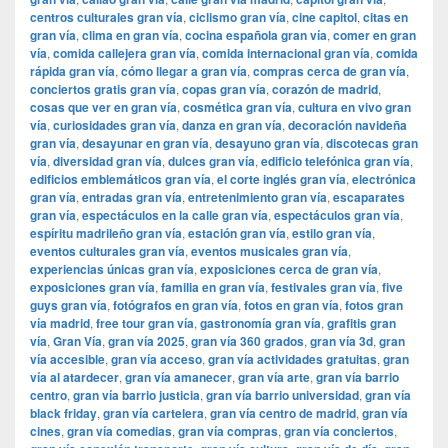
centros culturales gran vía
,
ciclismo gran vía
,
cine capitol
,
citas en
gran vía
,
clima en gran vía
,
cocina española gran vía
,
comer en gran
vía
,
comida callejera gran vía
,
comida internacional gran vía
,
comida
rápida gran vía
,
cómo llegar a gran vía
,
compras cerca de gran vía
,
conciertos gratis gran vía
,
copas gran vía
,
corazón de madrid
,
cosas que ver en gran vía
,
cosmética gran vía
,
cultura en vivo gran
vía
,
curiosidades gran vía
,
danza en gran vía
,
decoración navideña
gran vía
,
desayunar en gran vía
,
desayuno gran vía
,
discotecas gran
vía
,
diversidad gran vía
,
dulces gran vía
,
edificio telefónica gran vía
,
edificios emblemáticos gran vía
,
el corte inglés gran vía
,
electrónica
gran vía
,
entradas gran vía
,
entretenimiento gran vía
,
escaparates
gran vía
,
espectáculos en la calle gran vía
,
espectáculos gran vía
,
espíritu madrileño gran vía
,
estación gran vía
,
estilo gran vía
,
eventos culturales gran vía
,
eventos musicales gran vía
,
experiencias únicas gran vía
,
exposiciones cerca de gran vía
,
exposiciones gran vía
,
familia en gran vía
,
festivales gran vía
,
five
guys gran vía
,
fotógrafos en gran vía
,
fotos en gran vía
,
fotos gran
vía madrid
,
free tour gran vía
,
gastronomía gran vía
,
grafitis gran
vía
,
Gran Vía
,
gran vía 2025
,
gran vía 360 grados
,
gran vía 3d
,
gran
vía accesible
,
gran vía acceso
,
gran vía actividades gratuitas
,
gran
vía al atardecer
,
gran vía amanecer
,
gran vía arte
,
gran vía barrio
centro
,
gran vía barrio justicia
,
gran vía barrio universidad
,
gran vía
black friday
,
gran vía cartelera
,
gran vía centro de madrid
,
gran vía
cines
,
gran vía comedias
,
gran vía compras
,
gran vía conciertos
,