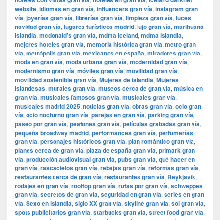
hoteles con vistas gran vía
hoteles en gran vía
Iceland darknet
website
,
idiomas en gran vía
,
influencers gran vía
,
instagram gran
vía
,
joyerías gran vía
,
librerías gran vía
,
limpieza gran vía
,
luces
navidad gran vía
,
lugares turísticos madrid
,
lujo gran vía
,
marihuana
islandia
,
mcdonald’s gran vía
,
mdma iceland
,
mdma islandia
,
mejores hoteles gran vía
,
memoria histórica gran vía
,
metro gran
vía
,
metrópolis gran vía
,
mexicanos en españa
,
miradores gran vía
,
moda en gran vía
,
moda urbana gran vía
,
modernidad gran vía
,
modernismo gran vía
,
móviles gran vía
,
movilidad gran vía
,
movilidad sostenible gran vía
,
Mujeres de islandia
,
Mujeres
islandesas
,
murales gran vía
,
museos cerca de gran vía
,
música en
gran vía
,
musicales famosos gran vía
,
musicales gran vía
,
musicales madrid 2025
,
noticias gran vía
,
obras gran vía
,
ocio gran
vía
,
ocio nocturno gran vía
,
parejas en gran vía
,
parking gran vía
,
paseo por gran vía
,
peatones gran vía
,
películas grabadas gran vía
,
pequeña broadway madrid
,
performances gran vía
,
perfumerías
gran vía
,
personajes históricos gran vía
,
plan romántico gran vía
,
planes cerca de gran vía
,
plaza de españa gran vía
,
primark gran
vía
,
producción audiovisual gran vía
,
pubs gran vía
,
qué hacer en
gran vía
,
rascacielos gran vía
,
rebajas gran vía
,
reformas gran vía
,
restaurantes cerca de gran vía
,
restaurantes gran vía
,
Reykjavik
,
rodajes en gran vía
,
rooftop gran vía
,
rutas por gran vía
,
schweppes
gran vía
,
secretos de gran vía
,
seguridad en gran vía
,
series en gran
vía
,
Sexo en islandia
,
siglo XX gran vía
,
skyline gran vía
,
sol gran vía
,
spots publicitarios gran vía
,
starbucks gran vía
,
street food gran vía
,