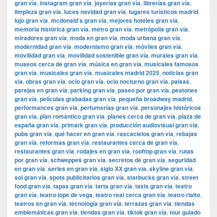
gran vía
,
instagram gran vía
,
joyerías gran vía
,
librerías gran vía
,
limpieza gran vía
,
luces navidad gran vía
,
lugares turísticos madrid
,
lujo gran vía
,
mcdonald’s gran vía
,
mejores hoteles gran vía
,
memoria histórica gran vía
,
metro gran vía
,
metrópolis gran vía
,
miradores gran vía
,
moda en gran vía
,
moda urbana gran vía
,
modernidad gran vía
,
modernismo gran vía
,
móviles gran vía
,
movilidad gran vía
,
movilidad sostenible gran vía
,
murales gran vía
,
museos cerca de gran vía
,
música en gran vía
,
musicales famosos
gran vía
,
musicales gran vía
,
musicales madrid 2025
,
noticias gran
vía
,
obras gran vía
,
ocio gran vía
,
ocio nocturno gran vía
,
paisas
,
parejas en gran vía
,
parking gran vía
,
paseo por gran vía
,
peatones
gran vía
,
películas grabadas gran vía
,
pequeña broadway madrid
,
performances gran vía
,
perfumerías gran vía
,
personajes históricos
gran vía
,
plan romántico gran vía
,
planes cerca de gran vía
,
plaza de
españa gran vía
,
primark gran vía
,
producción audiovisual gran vía
,
pubs gran vía
,
qué hacer en gran vía
,
rascacielos gran vía
,
rebajas
gran vía
,
reformas gran vía
,
restaurantes cerca de gran vía
,
restaurantes gran vía
,
rodajes en gran vía
,
rooftop gran vía
,
rutas
por gran vía
,
schweppes gran vía
,
secretos de gran vía
,
seguridad
en gran vía
,
series en gran vía
,
siglo XX gran vía
,
skyline gran vía
,
sol gran vía
,
spots publicitarios gran vía
,
starbucks gran vía
,
street
food gran vía
,
tapas gran vía
,
tarta gran vía
,
taxis gran vía
,
teatro
gran vía
,
teatro lope de vega
,
teatro real cerca gran vía
,
teatro rialto
,
teatros en gran vía
,
tecnología gran vía
,
terrazas gran vía
,
tiendas
emblemáticas gran vía
,
tiendas gran vía
,
tiktok gran vía
,
tour guiado