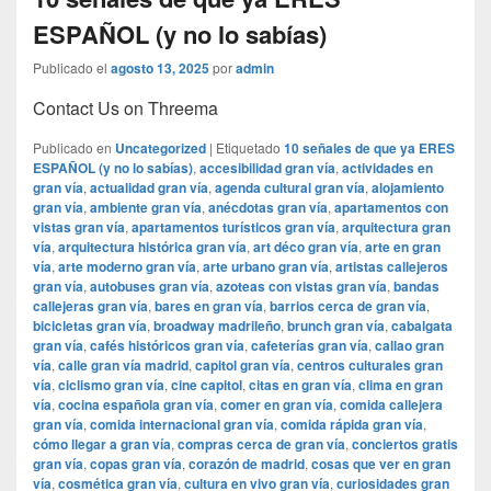
ESPAÑOL (y no lo sabías)
Publicado el
agosto 13, 2025
por
admin
Contact Us on Threema
Publicado en
Uncategorized
|
Etiquetado
10 señales de que ya ERES
ESPAÑOL (y no lo sabías)
,
accesibilidad gran vía
,
actividades en
gran vía
,
actualidad gran vía
,
agenda cultural gran vía
,
alojamiento
gran vía
,
ambiente gran vía
,
anécdotas gran vía
,
apartamentos con
vistas gran vía
,
apartamentos turísticos gran vía
,
arquitectura gran
vía
,
arquitectura histórica gran vía
,
art déco gran vía
,
arte en gran
vía
,
arte moderno gran vía
,
arte urbano gran vía
,
artistas callejeros
gran vía
,
autobuses gran vía
,
azoteas con vistas gran vía
,
bandas
callejeras gran vía
,
bares en gran vía
,
barrios cerca de gran vía
,
bicicletas gran vía
,
broadway madrileño
,
brunch gran vía
,
cabalgata
gran vía
,
cafés históricos gran vía
,
cafeterías gran vía
,
callao gran
vía
,
calle gran vía madrid
,
capitol gran vía
,
centros culturales gran
vía
,
ciclismo gran vía
,
cine capitol
,
citas en gran vía
,
clima en gran
vía
,
cocina española gran vía
,
comer en gran vía
,
comida callejera
gran vía
,
comida internacional gran vía
,
comida rápida gran vía
,
cómo llegar a gran vía
,
compras cerca de gran vía
,
conciertos gratis
gran vía
,
copas gran vía
,
corazón de madrid
,
cosas que ver en gran
vía
,
cosmética gran vía
,
cultura en vivo gran vía
,
curiosidades gran