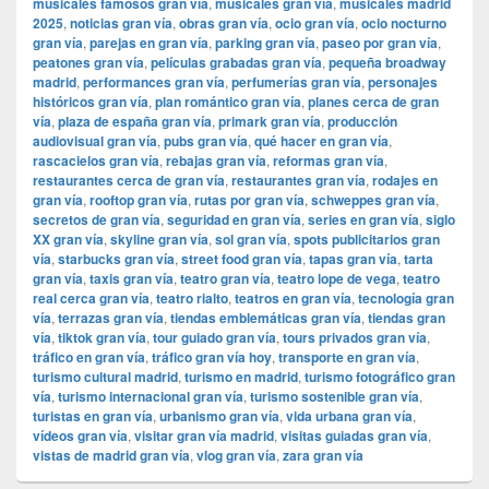
musicales famosos gran vía
,
musicales gran vía
,
musicales madrid
2025
,
noticias gran vía
,
obras gran vía
,
ocio gran vía
,
ocio nocturno
gran vía
,
parejas en gran vía
,
parking gran vía
,
paseo por gran vía
,
peatones gran vía
,
películas grabadas gran vía
,
pequeña broadway
madrid
,
performances gran vía
,
perfumerías gran vía
,
personajes
históricos gran vía
,
plan romántico gran vía
,
planes cerca de gran
vía
,
plaza de españa gran vía
,
primark gran vía
,
producción
audiovisual gran vía
,
pubs gran vía
,
qué hacer en gran vía
,
rascacielos gran vía
,
rebajas gran vía
,
reformas gran vía
,
restaurantes cerca de gran vía
,
restaurantes gran vía
,
rodajes en
gran vía
,
rooftop gran vía
,
rutas por gran vía
,
schweppes gran vía
,
secretos de gran vía
,
seguridad en gran vía
,
series en gran vía
,
siglo
XX gran vía
,
skyline gran vía
,
sol gran vía
,
spots publicitarios gran
vía
,
starbucks gran vía
,
street food gran vía
,
tapas gran vía
,
tarta
gran vía
,
taxis gran vía
,
teatro gran vía
,
teatro lope de vega
,
teatro
real cerca gran vía
,
teatro rialto
,
teatros en gran vía
,
tecnología gran
vía
,
terrazas gran vía
,
tiendas emblemáticas gran vía
,
tiendas gran
vía
,
tiktok gran vía
,
tour guiado gran vía
,
tours privados gran vía
,
tráfico en gran vía
,
tráfico gran vía hoy
,
transporte en gran vía
,
turismo cultural madrid
,
turismo en madrid
,
turismo fotográfico gran
vía
,
turismo internacional gran vía
,
turismo sostenible gran vía
,
turistas en gran vía
,
urbanismo gran vía
,
vida urbana gran vía
,
vídeos gran vía
,
visitar gran vía madrid
,
visitas guiadas gran vía
,
vistas de madrid gran vía
,
vlog gran vía
,
zara gran vía