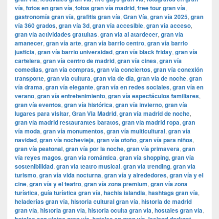
vía
,
fotos en gran vía
,
fotos gran vía madrid
,
free tour gran vía
,
gastronomía gran vía
,
grafitis gran vía
,
Gran Vía
,
gran vía 2025
,
gran
vía 360 grados
,
gran vía 3d
,
gran vía accesible
,
gran vía acceso
,
gran vía actividades gratuitas
,
gran vía al atardecer
,
gran vía
amanecer
,
gran vía arte
,
gran vía barrio centro
,
gran vía barrio
justicia
,
gran vía barrio universidad
,
gran vía black friday
,
gran vía
cartelera
,
gran vía centro de madrid
,
gran vía cines
,
gran vía
comedias
,
gran vía compras
,
gran vía conciertos
,
gran vía conexión
transporte
,
gran vía cultura
,
gran vía de día
,
gran vía de noche
,
gran
vía drama
,
gran vía elegante
,
gran vía en redes sociales
,
gran vía en
verano
,
gran vía entretenimiento
,
gran vía espectáculos familiares
,
gran vía eventos
,
gran vía histórica
,
gran vía invierno
,
gran vía
lugares para visitar
,
​​Gran Via Madrid
,
gran vía madrid de noche
,
gran vía madrid restaurantes baratos
,
gran vía madrid ropa
,
gran
vía moda
,
gran vía monumentos
,
gran vía multicultural
,
gran vía
navidad
,
gran vía nochevieja
,
gran vía otoño
,
gran vía para niños
,
gran vía peatonal
,
gran vía por la noche
,
gran vía primavera
,
gran
vía reyes magos
,
gran vía romántica
,
gran vía shopping
,
gran vía
sostenibilidad
,
gran vía teatro musical
,
gran vía trending
,
gran vía
turismo
,
gran vía vida nocturna
,
gran vía y alrededores
,
gran vía y el
cine
,
gran vía y el teatro
,
gran vía zona premium
,
gran vía zona
turística
,
guía turística gran vía
,
hachis islandia
,
hashtags gran vía
,
heladerías gran vía
,
historia cultural gran vía
,
historia de madrid
gran vía
,
historia gran vía
,
historia oculta gran vía
,
hostales gran vía
,
,
,