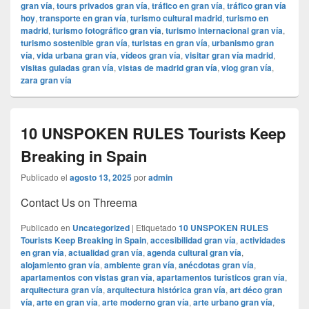
gran vía
,
tours privados gran vía
,
tráfico en gran vía
,
tráfico gran vía
hoy
,
transporte en gran vía
,
turismo cultural madrid
,
turismo en
madrid
,
turismo fotográfico gran vía
,
turismo internacional gran vía
,
turismo sostenible gran vía
,
turistas en gran vía
,
urbanismo gran
vía
,
vida urbana gran vía
,
vídeos gran vía
,
visitar gran vía madrid
,
visitas guiadas gran vía
,
vistas de madrid gran vía
,
vlog gran vía
,
zara gran vía
10 UNSPOKEN RULES Tourists Keep
Breaking in Spain
Publicado el
agosto 13, 2025
por
admin
Contact Us on Threema
Publicado en
Uncategorized
|
Etiquetado
10 UNSPOKEN RULES
Tourists Keep Breaking in Spain
,
accesibilidad gran vía
,
actividades
en gran vía
,
actualidad gran vía
,
agenda cultural gran vía
,
alojamiento gran vía
,
ambiente gran vía
,
anécdotas gran vía
,
apartamentos con vistas gran vía
,
apartamentos turísticos gran vía
,
arquitectura gran vía
,
arquitectura histórica gran vía
,
art déco gran
vía
,
arte en gran vía
,
arte moderno gran vía
,
arte urbano gran vía
,