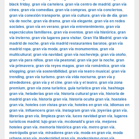
black friday
,
gran vía cartelera
,
gran vía centro de madrid
,
gran vía
cines
,
gran vía comedias
,
gran vía compras
,
gran vía conciertos
,
gran vía conexión transporte
,
gran vía cultura
,
gran vía de día
,
gran
vía de noche
,
gran vía drama
,
gran vía elegante
,
gran vía en redes
sociales
,
gran vía en verano
,
gran vía entretenimiento
,
gran vía
espectáculos familiares
,
gran vía eventos
,
gran vía histórica
,
gran
vía invierno
,
gran vía lugares para visitar
,
​​Gran Via Madrid
,
gran vía
madrid de noche
,
gran vía madrid restaurantes baratos
,
gran vía
madrid ropa
,
gran vía moda
,
gran vía monumentos
,
gran vía
multicultural
,
gran vía navidad
,
gran vía nochevieja
,
gran vía otoño
,
gran vía para niños
,
gran vía peatonal
,
gran vía por la noche
,
gran
vía primavera
,
gran vía reyes magos
,
gran vía romántica
,
gran vía
shopping
,
gran vía sostenibilidad
,
gran vía teatro musical
,
gran vía
trending
,
gran vía turismo
,
gran vía vida nocturna
,
gran vía y
alrededores
,
gran vía y el cine
,
gran vía y el teatro
,
gran vía zona
premium
,
gran vía zona turística
,
guía turística gran vía
,
hashtags
gran vía
,
heladerías gran vía
,
historia cultural gran vía
,
historia de
madrid gran vía
,
historia gran vía
,
historia oculta gran vía
,
hostales
gran vía
,
hoteles con vistas gran vía
,
hoteles en gran vía
,
idiomas en
gran vía
,
influencers gran vía
,
instagram gran vía
,
joyerías gran vía
,
librerías gran vía
,
limpieza gran vía
,
luces navidad gran vía
,
lugares
turísticos madrid
,
lujo gran vía
,
mcdonald’s gran vía
,
mejores
hoteles gran vía
,
memoria histórica gran vía
,
metro gran vía
,
metrópolis gran vía
,
miradores gran vía
,
moda en gran vía
,
moda
urbana gran vía
,
modernidad gran vía
,
modernismo gran vía
,