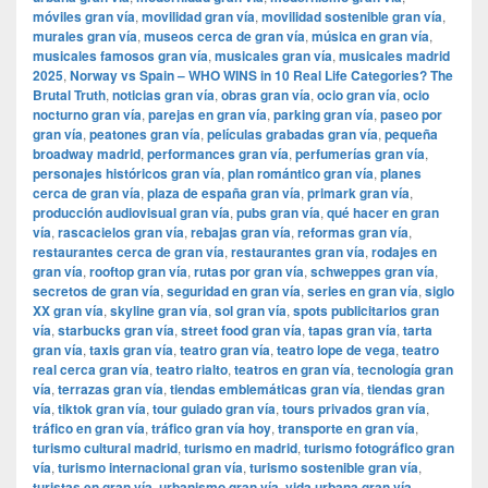
móviles gran vía
,
movilidad gran vía
,
movilidad sostenible gran vía
,
murales gran vía
,
museos cerca de gran vía
,
música en gran vía
,
musicales famosos gran vía
,
musicales gran vía
,
musicales madrid
2025
,
Norway vs Spain – WHO WINS in 10 Real Life Categories? The
Brutal Truth
,
noticias gran vía
,
obras gran vía
,
ocio gran vía
,
ocio
nocturno gran vía
,
parejas en gran vía
,
parking gran vía
,
paseo por
gran vía
,
peatones gran vía
,
películas grabadas gran vía
,
pequeña
broadway madrid
,
performances gran vía
,
perfumerías gran vía
,
personajes históricos gran vía
,
plan romántico gran vía
,
planes
cerca de gran vía
,
plaza de españa gran vía
,
primark gran vía
,
producción audiovisual gran vía
,
pubs gran vía
,
qué hacer en gran
vía
,
rascacielos gran vía
,
rebajas gran vía
,
reformas gran vía
,
restaurantes cerca de gran vía
,
restaurantes gran vía
,
rodajes en
gran vía
,
rooftop gran vía
,
rutas por gran vía
,
schweppes gran vía
,
secretos de gran vía
,
seguridad en gran vía
,
series en gran vía
,
siglo
XX gran vía
,
skyline gran vía
,
sol gran vía
,
spots publicitarios gran
vía
,
starbucks gran vía
,
street food gran vía
,
tapas gran vía
,
tarta
gran vía
,
taxis gran vía
,
teatro gran vía
,
teatro lope de vega
,
teatro
real cerca gran vía
,
teatro rialto
,
teatros en gran vía
,
tecnología gran
vía
,
terrazas gran vía
,
tiendas emblemáticas gran vía
,
tiendas gran
vía
,
tiktok gran vía
,
tour guiado gran vía
,
tours privados gran vía
,
tráfico en gran vía
,
tráfico gran vía hoy
,
transporte en gran vía
,
turismo cultural madrid
,
turismo en madrid
,
turismo fotográfico gran
vía
,
turismo internacional gran vía
,
turismo sostenible gran vía
,
turistas en gran vía
,
urbanismo gran vía
,
vida urbana gran vía
,