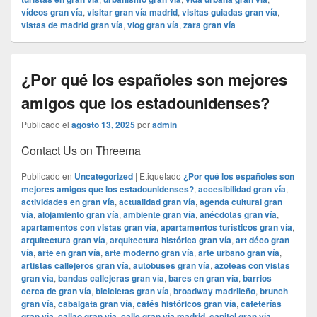
vídeos gran vía
,
visitar gran vía madrid
,
visitas guiadas gran vía
,
vistas de madrid gran vía
,
vlog gran vía
,
zara gran vía
¿Por qué los españoles son mejores
amigos que los estadounidenses?
Publicado el
agosto 13, 2025
por
admin
Contact Us on Threema
Publicado en
Uncategorized
|
Etiquetado
¿Por qué los españoles son
mejores amigos que los estadounidenses?
,
accesibilidad gran vía
,
actividades en gran vía
,
actualidad gran vía
,
agenda cultural gran
vía
,
alojamiento gran vía
,
ambiente gran vía
,
anécdotas gran vía
,
apartamentos con vistas gran vía
,
apartamentos turísticos gran vía
,
arquitectura gran vía
,
arquitectura histórica gran vía
,
art déco gran
vía
,
arte en gran vía
,
arte moderno gran vía
,
arte urbano gran vía
,
artistas callejeros gran vía
,
autobuses gran vía
,
azoteas con vistas
gran vía
,
bandas callejeras gran vía
,
bares en gran vía
,
barrios
cerca de gran vía
,
bicicletas gran vía
,
broadway madrileño
,
brunch
gran vía
,
cabalgata gran vía
,
cafés históricos gran vía
,
cafeterías
gran vía
,
callao gran vía
,
calle gran vía madrid
,
capitol gran vía
,