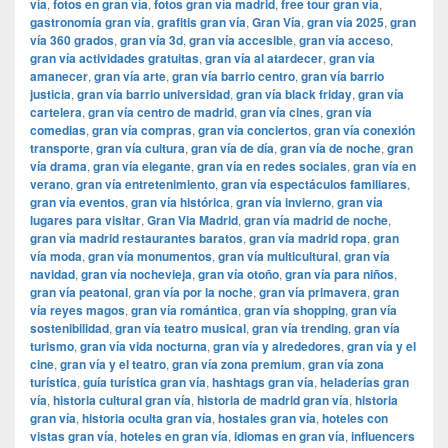
vía
,
fotos en gran vía
,
fotos gran vía madrid
,
free tour gran vía
,
gastronomía gran vía
,
grafitis gran vía
,
Gran Vía
,
gran vía 2025
,
gran
vía 360 grados
,
gran vía 3d
,
gran vía accesible
,
gran vía acceso
,
gran vía actividades gratuitas
,
gran vía al atardecer
,
gran vía
amanecer
,
gran vía arte
,
gran vía barrio centro
,
gran vía barrio
justicia
,
gran vía barrio universidad
,
gran vía black friday
,
gran vía
cartelera
,
gran vía centro de madrid
,
gran vía cines
,
gran vía
comedias
,
gran vía compras
,
gran vía conciertos
,
gran vía conexión
transporte
,
gran vía cultura
,
gran vía de día
,
gran vía de noche
,
gran
vía drama
,
gran vía elegante
,
gran vía en redes sociales
,
gran vía en
verano
,
gran vía entretenimiento
,
gran vía espectáculos familiares
,
gran vía eventos
,
gran vía histórica
,
gran vía invierno
,
gran vía
lugares para visitar
,
​​Gran Via Madrid
,
gran vía madrid de noche
,
gran vía madrid restaurantes baratos
,
gran vía madrid ropa
,
gran
vía moda
,
gran vía monumentos
,
gran vía multicultural
,
gran vía
navidad
,
gran vía nochevieja
,
gran vía otoño
,
gran vía para niños
,
gran vía peatonal
,
gran vía por la noche
,
gran vía primavera
,
gran
vía reyes magos
,
gran vía romántica
,
gran vía shopping
,
gran vía
sostenibilidad
,
gran vía teatro musical
,
gran vía trending
,
gran vía
turismo
,
gran vía vida nocturna
,
gran vía y alrededores
,
gran vía y el
cine
,
gran vía y el teatro
,
gran vía zona premium
,
gran vía zona
turística
,
guía turística gran vía
,
hashtags gran vía
,
heladerías gran
vía
,
historia cultural gran vía
,
historia de madrid gran vía
,
historia
gran vía
,
historia oculta gran vía
,
hostales gran vía
,
hoteles con
vistas gran vía
,
hoteles en gran vía
,
idiomas en gran vía
,
influencers