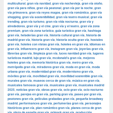
multicultural
,
gran vía navidad
,
gran vía nochevieja
,
gran vía otoño
,
gran vía para niños
,
gran vía peatonal
,
gran vía por la noche
,
gran
vía primavera
,
gran vía reyes magos
,
gran vía romántica
,
gran vía
shopping
,
gran vía sostenibilidad
,
gran vía teatro musical
,
gran vía
trending
,
gran vía turismo
,
gran vía vida nocturna
,
gran vía y
alrededores
,
gran vía y el cine
,
gran vía y el teatro
,
gran vía zona
premium
,
gran vía zona turística
,
guía turística gran vía
,
hashtags
gran vía
,
heladerías gran vía
,
historia cultural gran vía
,
historia de
madrid gran vía
,
historia gran vía
,
historia oculta gran vía
,
hostales
gran vía
,
hoteles con vistas gran vía
,
hoteles en gran vía
,
idiomas en
gran vía
,
influencers gran vía
,
instagram gran vía
,
joyerías gran vía
,
librerías gran vía
,
limpieza gran vía
,
luces navidad gran vía
,
lugares
turísticos madrid
,
lujo gran vía
,
mcdonald’s gran vía
,
mejores
hoteles gran vía
,
memoria histórica gran vía
,
metro gran vía
,
metrópolis gran vía
,
miradores gran vía
,
moda en gran vía
,
moda
urbana gran vía
,
modernidad gran vía
,
modernismo gran vía
,
móviles gran vía
,
movilidad gran vía
,
movilidad sostenible gran vía
,
murales gran vía
,
museos cerca de gran vía
,
música en gran vía
,
musicales famosos gran vía
,
musicales gran vía
,
musicales madrid
2025
,
noticias gran vía
,
obras gran vía
,
ocio gran vía
,
ocio nocturno
gran vía
,
parejas en gran vía
,
parking gran vía
,
paseo por gran vía
,
peatones gran vía
,
películas grabadas gran vía
,
pequeña broadway
madrid
,
performances gran vía
,
perfumerías gran vía
,
personajes
históricos gran vía
,
plan romántico gran vía
,
planes cerca de gran
vía
,
plaza de españa gran vía
,
primark gran vía
,
producción