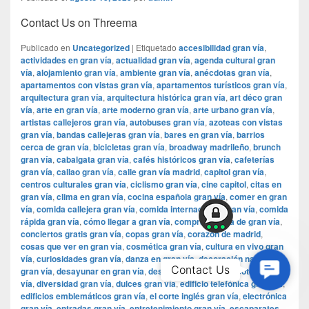
Contact Us on Threema
Publicado en
Uncategorized
|
Etiquetado
accesibilidad gran vía
,
actividades en gran vía
,
actualidad gran vía
,
agenda cultural gran
vía
,
alojamiento gran vía
,
ambiente gran vía
,
anécdotas gran vía
,
apartamentos con vistas gran vía
,
apartamentos turísticos gran vía
,
arquitectura gran vía
,
arquitectura histórica gran vía
,
art déco gran
vía
,
arte en gran vía
,
arte moderno gran vía
,
arte urbano gran vía
,
artistas callejeros gran vía
,
autobuses gran vía
,
azoteas con vistas
gran vía
,
bandas callejeras gran vía
,
bares en gran vía
,
barrios
cerca de gran vía
,
bicicletas gran vía
,
broadway madrileño
,
brunch
gran vía
,
cabalgata gran vía
,
cafés históricos gran vía
,
cafeterías
gran vía
,
callao gran vía
,
calle gran vía madrid
,
capitol gran vía
,
centros culturales gran vía
,
ciclismo gran vía
,
cine capitol
,
citas en
gran vía
,
clima en gran vía
,
cocina española gran vía
,
comer en gran
vía
,
comida callejera gran vía
,
comida internacional gran vía
,
comida
rápida gran vía
,
cómo llegar a gran vía
,
compras cerca de gran vía
,
conciertos gratis gran vía
,
copas gran vía
,
corazón de madrid
,
cosas que ver en gran vía
,
cosmética gran vía
,
cultura en vivo gran
vía
,
curiosidades gran vía
,
danza en gran vía
,
decoración navideña
Contac
Contact Us
gran vía
,
desayunar en gran vía
,
desayuno gran vía
,
discotecas gran
Us
vía
,
diversidad gran vía
,
dulces gran vía
,
edificio telefónica gran vía
,
edificios emblemáticos gran vía
,
el corte inglés gran vía
,
electrónica
gran vía
,
entradas gran vía
,
entretenimiento gran vía
,
escaparates