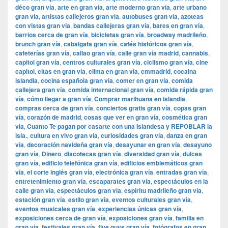
déco gran vía
,
arte en gran vía
,
arte moderno gran vía
,
arte urbano
gran vía
,
artistas callejeros gran vía
,
autobuses gran vía
,
azoteas
con vistas gran vía
,
bandas callejeras gran vía
,
bares en gran vía
,
barrios cerca de gran vía
,
bicicletas gran vía
,
broadway madrileño
,
brunch gran vía
,
cabalgata gran vía
,
cafés históricos gran vía
,
cafeterías gran vía
,
callao gran vía
,
calle gran vía madrid
,
cannabis
,
capitol gran vía
,
centros culturales gran vía
,
ciclismo gran vía
,
cine
capitol
,
citas en gran vía
,
clima en gran vía
,
cmmadrid
,
cocaina
islandia
,
cocina española gran vía
,
comer en gran vía
,
comida
callejera gran vía
,
comida internacional gran vía
,
comida rápida gran
vía
,
cómo llegar a gran vía
,
Comprar marihuana en islandia
,
compras cerca de gran vía
,
conciertos gratis gran vía
,
copas gran
vía
,
corazón de madrid
,
cosas que ver en gran vía
,
cosmética gran
vía
,
Cuanto Te pagan por casarte con una Islandesa y REPOBLAR la
isla.
,
cultura en vivo gran vía
,
curiosidades gran vía
,
danza en gran
vía
,
decoración navideña gran vía
,
desayunar en gran vía
,
desayuno
gran vía
,
Dinero
,
discotecas gran vía
,
diversidad gran vía
,
dulces
gran vía
,
edificio telefónica gran vía
,
edificios emblemáticos gran
vía
,
el corte inglés gran vía
,
electrónica gran vía
,
entradas gran vía
,
entretenimiento gran vía
,
escaparates gran vía
,
espectáculos en la
calle gran vía
,
espectáculos gran vía
,
espíritu madrileño gran vía
,
estación gran vía
,
estilo gran vía
,
eventos culturales gran vía
,
eventos musicales gran vía
,
experiencias únicas gran vía
,
exposiciones cerca de gran vía
,
exposiciones gran vía
,
familia en
gran vía
,
festivales gran vía
,
five guys gran vía
,
fotógrafos en gran