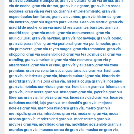
gran vía conexión transporte
,
gran vía cultura
,
gran vía de día
,
gran
vía de noche
,
gran vía drama
,
gran vía elegante
,
gran vía en redes
sociales
,
gran vía en verano
,
gran vía entretenimiento
,
gran vía
espectáculos familiares
,
gran vía eventos
,
gran vía histórica
,
gran
vía invierno
,
gran vía lugares para visitar
,
​​Gran Via Madrid
,
gran vía
madrid de noche
,
gran vía madrid restaurantes baratos
,
gran vía
madrid ropa
,
gran vía moda
,
gran vía monumentos
,
gran vía
multicultural
,
gran vía navidad
,
gran vía nochevieja
,
gran vía otoño
,
gran vía para niños
,
gran vía peatonal
,
gran vía por la noche
,
gran
vía primavera
,
gran vía reyes magos
,
gran vía romántica
,
gran vía
shopping
,
gran vía sostenibilidad
,
gran vía teatro musical
,
gran vía
trending
,
gran vía turismo
,
gran vía vida nocturna
,
gran vía y
alrededores
,
gran vía y el cine
,
gran vía y el teatro
,
gran vía zona
premium
,
gran vía zona turística
,
guía turística gran vía
,
hashtags
gran vía
,
heladerías gran vía
,
historia cultural gran vía
,
historia de
madrid gran vía
,
historia gran vía
,
historia oculta gran vía
,
hostales
gran vía
,
hoteles con vistas gran vía
,
hoteles en gran vía
,
idiomas en
gran vía
,
influencers gran vía
,
instagram gran vía
,
joyerías gran vía
,
librerías gran vía
,
limpieza gran vía
,
luces navidad gran vía
,
lugares
turísticos madrid
,
lujo gran vía
,
mcdonald’s gran vía
,
mejores
hoteles gran vía
,
memoria histórica gran vía
,
metro gran vía
,
metrópolis gran vía
,
miradores gran vía
,
moda en gran vía
,
moda
urbana gran vía
,
modernidad gran vía
,
modernismo gran vía
,
móviles gran vía
,
movilidad gran vía
,
movilidad sostenible gran vía
,
murales gran vía
,
museos cerca de gran vía
,
música en gran vía
,