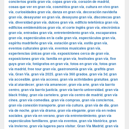
conciertos gratis gran vía
,
copas gran vía
,
corazón de madrid
,
cosas que ver en gran vía
,
cosmética gran vía
,
cultura en vivo gran
vía
,
curiosidades gran vía
,
danza en gran vía
,
decoración navideña
gran vía
,
desayunar en gran vía
,
desayuno gran vía
,
discotecas gran
vía
,
diversidad gran vía
,
dulces gran vía
,
edificio telefónica gran vía
,
edificios emblemáticos gran vía
,
el corte inglés gran vía
,
electrónica
gran vía
,
entradas gran vía
,
entretenimiento gran vía
,
escaparates
gran vía
,
espectáculos en la calle gran vía
,
espectáculos gran vía
,
espíritu madrileño gran vía
,
estación gran vía
,
estilo gran vía
,
eventos culturales gran vía
,
eventos musicales gran vía
,
experiencias únicas gran vía
,
exposiciones cerca de gran vía
,
exposiciones gran vía
,
familia en gran vía
,
festivales gran vía
,
five
guys gran vía
,
fotógrafos en gran vía
,
fotos en gran vía
,
fotos gran
vía madrid
,
free tour gran vía
,
gastronomía gran vía
,
grafitis gran
vía
,
Gran Vía
,
gran vía 2025
,
gran vía 360 grados
,
gran vía 3d
,
gran
vía accesible
,
gran vía acceso
,
gran vía actividades gratuitas
,
gran
vía al atardecer
,
gran vía amanecer
,
gran vía arte
,
gran vía barrio
centro
,
gran vía barrio justicia
,
gran vía barrio universidad
,
gran vía
black friday
,
gran vía cartelera
,
gran vía centro de madrid
,
gran vía
cines
,
gran vía comedias
,
gran vía compras
,
gran vía conciertos
,
gran vía conexión transporte
,
gran vía cultura
,
gran vía de día
,
gran
vía de noche
,
gran vía drama
,
gran vía elegante
,
gran vía en redes
sociales
,
gran vía en verano
,
gran vía entretenimiento
,
gran vía
espectáculos familiares
,
gran vía eventos
,
gran vía histórica
,
gran
vía invierno
,
gran vía lugares para visitar
,
​​Gran Via Madrid
,
gran vía