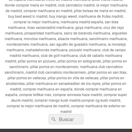
donde comprar maria en madrid, club cannabico madrid, la mejor marihuana
de madrid, comprar marihuana en madrid, pillar bolsas de maria en madrid,
buy best weed in madrid, buy mango weed, marihuana de frutas madrid,
comprar la mejor marihuana, marihuana madrid españa, san blas
marihuana, rivas vaciamadrid marihuana, goya marihuana, cruz del rayo
marihuana, prosperidad marihuana, sainz de baranda marihuana, arguelles
marihuana, moncloa marihuana, alsacia marihuana, sanchinarro marihuana,
montecarmelo marihuana, san agustin de guadalix marihuana, la moraleja
marihuana, mahadahonda marihuana, pozuelo marihuana, club de campo
madrid marihuana, club de golf marihuana, club de caballo marihuana
madrid, pillar porros en pozuelo, pillar porros en sotogrande, pillar porros en
sanchinarro, pillar porros en montecarmelo, marihuana club cannabico
sanchinarro, madrid club cannabico montecarmelo, pillar porros en san blas,
pillar porros en vallecas, pillar porros en villa de vallecas, pillar porros en
alcobendas, pillar marihuana en sansebastian de los reyes, pillar porros en
madrid, comprar marihuana en españa, donde comprar marihuana en
españa, comprar kritikal max, comprar amnesia haze madrid, comprar super
skunk madrid, comprar mango kush madrid,comprar og kush madrid,
comprar la mejor marihuana de madrid, comprar marihuana de exterior en
madrid
Buscar
Buscar
por: