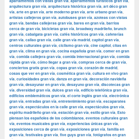
apartamentos con vistas gran vía
,
apartamentos turísticos gran vía
,
arquitectura gran vía
,
arquitectura histórica gran vía
,
art déco gran
vía
,
arte en gran vía
,
arte moderno gran vía
,
arte urbano gran vía
,
artistas callejeros gran vía
,
autobuses gran vía
,
azoteas con vistas
gran vía
,
bandas callejeras gran vía
,
bares en gran vía
,
barrios
cerca de gran vía
,
bicicletas gran vía
,
broadway madrileño
,
brunch
gran vía
,
cabalgata gran vía
,
cafés históricos gran vía
,
cafeterías
gran vía
,
callao gran vía
,
calle gran vía madrid
,
capitol gran vía
,
centros culturales gran vía
,
ciclismo gran vía
,
cine capitol
,
citas en
gran vía
,
clima en gran vía
,
cocina española gran vía
,
comer en gran
vía
,
comida callejera gran vía
,
comida internacional gran vía
,
comida
rápida gran vía
,
cómo llegar a gran vía
,
compras cerca de gran vía
,
conciertos gratis gran vía
,
copas gran vía
,
corazón de madrid
,
cosas que ver en gran vía
,
cosmética gran vía
,
cultura en vivo gran
vía
,
curiosidades gran vía
,
danza en gran vía
,
decoración navideña
gran vía
,
desayunar en gran vía
,
desayuno gran vía
,
discotecas gran
vía
,
diversidad gran vía
,
dulces gran vía
,
edificio telefónica gran vía
,
edificios emblemáticos gran vía
,
el corte inglés gran vía
,
electrónica
gran vía
,
entradas gran vía
,
entretenimiento gran vía
,
escaparates
gran vía
,
espectáculos en la calle gran vía
,
espectáculos gran vía
,
espíritu madrileño gran vía
,
estación gran vía
,
estilo gran vía
,
Esto
piensan los españoles de los colombianos
,
eventos culturales gran
vía
,
eventos musicales gran vía
,
experiencias únicas gran vía
,
exposiciones cerca de gran vía
,
exposiciones gran vía
,
familia en
gran vía
,
festivales gran vía
,
five guys gran vía
,
fotógrafos en gran