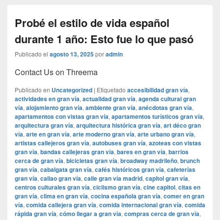
Probé el estilo de vida español
durante 1 año: Esto fue lo que pasó
Publicado el
agosto 13, 2025
por
admin
Contact Us on Threema
Publicado en
Uncategorized
|
Etiquetado
accesibilidad gran vía
,
actividades en gran vía
,
actualidad gran vía
,
agenda cultural gran
vía
,
alojamiento gran vía
,
ambiente gran vía
,
anécdotas gran vía
,
apartamentos con vistas gran vía
,
apartamentos turísticos gran vía
,
arquitectura gran vía
,
arquitectura histórica gran vía
,
art déco gran
vía
,
arte en gran vía
,
arte moderno gran vía
,
arte urbano gran vía
,
artistas callejeros gran vía
,
autobuses gran vía
,
azoteas con vistas
gran vía
,
bandas callejeras gran vía
,
bares en gran vía
,
barrios
cerca de gran vía
,
bicicletas gran vía
,
broadway madrileño
,
brunch
gran vía
,
cabalgata gran vía
,
cafés históricos gran vía
,
cafeterías
gran vía
,
callao gran vía
,
calle gran vía madrid
,
capitol gran vía
,
centros culturales gran vía
,
ciclismo gran vía
,
cine capitol
,
citas en
gran vía
,
clima en gran vía
,
cocina española gran vía
,
comer en gran
vía
,
comida callejera gran vía
,
comida internacional gran vía
,
comida
rápida gran vía
,
cómo llegar a gran vía
,
compras cerca de gran vía
,