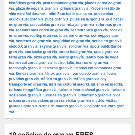
históricos gran vía
,
plan romántico gran vía
,
planes cerca de gran
vía
,
plaza de españa gran vía
,
primark gran vía
,
Probé el estilo de
vida español durante 1 año: Esto fue lo que pasó
,
producción
audiovisual gran vía
,
pubs gran vía
,
putas en la montera
,
qué hacer
en gran vía
,
rascacielos gran vía
,
rebajas gran vía
,
reformas gran
vía
,
restaurantes cerca de gran vía
,
restaurantes gran vía
,
rodajes
en gran vía
,
rooftop gran vía
,
rutas por gran vía
,
schweppes gran
vía
,
secretos de gran vía
,
seguridad en gran vía
,
series en gran vía
,
siglo XX gran vía
,
skyline gran vía
,
sol gran vía
,
spots publicitarios
gran vía
,
starbucks gran vía
,
street food gran vía
,
tapas gran vía
,
tarta gran vía
,
taxis gran vía
,
teatro gran vía
,
teatro lope de vega
,
teatro real cerca gran vía
,
teatro rialto
,
teatros en gran vía
,
tecnología gran vía
,
terrazas gran vía
,
tiendas emblemáticas gran
vía
,
tiendas gran vía
,
tiktok gran vía
,
tour guiado gran vía
,
tours
privados gran vía
,
tráfico en gran vía
,
tráfico gran vía hoy
,
transporte en gran vía
,
turismo cultural madrid
,
turismo en madrid
,
turismo fotográfico gran vía
,
turismo internacional gran vía
,
turismo
sostenible gran vía
,
turistas en gran vía
,
urbanismo gran vía
,
vida
urbana gran vía
,
vídeos gran vía
,
visitar gran vía madrid
,
visitas
guiadas gran vía
,
vistas de madrid gran vía
,
vlog gran vía
,
zara gran
vía
10 señales de que ya ERES