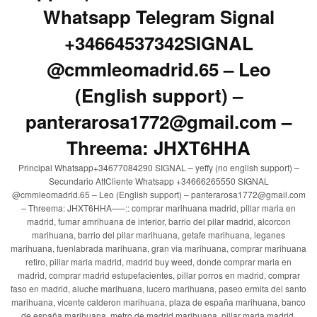
Whatsapp Telegram Signal
+34664537342SIGNAL
@cmmleomadrid.65 – Leo
(English support) –
panterarosa1772@gmail.com –
Threema: JHXT6HHA
Principal Whatsapp+34677084290 SIGNAL – yeffy (no english support) –
Secundario AttCliente Whatsapp +34666265550 SIGNAL
@cmmleomadrid.65 – Leo (English support) – panterarosa1772@gmail.com
– Threema: JHXT6HHA—–:: comprar marihuana madrid, pillar maria en
madrid, fumar amrihuana de interior, barrio del pilar madrid, alcorcon
marihuana, barrio del pilar marihuana, getafe marihuana, leganes
marihuana, fuenlabrada marihuana, gran via marihuana, comprar marihuana
retiro, pillar maria madrid, madrid buy weed, donde comprar maria en
madrid, comprar madrid estupefacientes, pillar porros en madrid, comprar
faso en madrid, aluche marihuana, lucero marihuana, paseo ermita del santo
marihuana, vicente calderon marihuana, plaza de españa marihuana, banco
de españa marihuana, metro de madrid marihuana, pillar maria madrid,