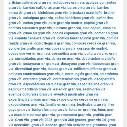
artistas callejeros gran vía
,
autobuses gran vía
,
azoteas con vistas
gran vía
,
bandas callejeras gran vía
,
bares en gran vía
,
barrios
cerca de gran vía
,
bicicletas gran vía
,
broadway madrileño
,
brunch
gran vía
,
cabalgata gran vía
,
cafés históricos gran vía
,
cafeterías
gran vía
,
callao gran vía
,
calle gran vía madrid
,
capitol gran vía
,
centros culturales gran vía
,
ciclismo gran vía
,
cine capitol
,
citas en
gran vía
,
clima en gran vía
,
cocina española gran vía
,
comer en gran
vía
,
comida callejera gran vía
,
comida internacional gran vía
,
comida
rápida gran vía
,
cómo llegar a gran vía
,
compras cerca de gran vía
,
conciertos gratis gran vía
,
copas gran vía
,
corazón de madrid
,
cosas que ver en gran vía
,
cosmética gran vía
,
cultura en vivo gran
vía
,
curiosidades gran vía
,
danza en gran vía
,
decoración navideña
gran vía
,
desayunar en gran vía
,
desayuno gran vía
,
discotecas gran
vía
,
diversidad gran vía
,
dulces gran vía
,
edificio telefónica gran vía
,
edificios emblemáticos gran vía
,
el corte inglés gran vía
,
electrónica
gran vía
,
entradas gran vía
,
entretenimiento gran vía
,
escaparates
gran vía
,
espectáculos en la calle gran vía
,
espectáculos gran vía
,
espíritu madrileño gran vía
,
estación gran vía
,
estilo gran vía
,
eventos culturales gran vía
,
eventos musicales gran vía
,
experiencias únicas gran vía
,
exposiciones cerca de gran vía
,
exposiciones gran vía
,
familia en gran vía
,
festivales gran vía
,
five
guys gran vía
,
fotógrafos en gran vía
,
fotos en gran vía
,
fotos gran
vía madrid
,
free tour gran vía
,
gastronomía gran vía
,
grafitis gran
vía
,
Gran Vía
,
gran vía 2025
,
gran vía 360 grados
,
gran vía 3d
,
gran
vía accesible
,
gran vía acceso
,
gran vía actividades gratuitas
,
gran