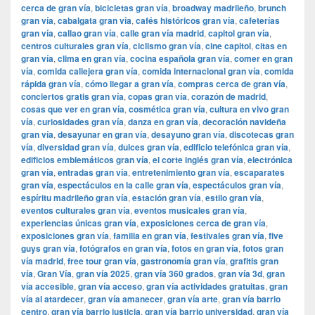
cerca de gran vía
,
bicicletas gran vía
,
broadway madrileño
,
brunch
gran vía
,
cabalgata gran vía
,
cafés históricos gran vía
,
cafeterías
gran vía
,
callao gran vía
,
calle gran vía madrid
,
capitol gran vía
,
centros culturales gran vía
,
ciclismo gran vía
,
cine capitol
,
citas en
gran vía
,
clima en gran vía
,
cocina española gran vía
,
comer en gran
vía
,
comida callejera gran vía
,
comida internacional gran vía
,
comida
rápida gran vía
,
cómo llegar a gran vía
,
compras cerca de gran vía
,
conciertos gratis gran vía
,
copas gran vía
,
corazón de madrid
,
cosas que ver en gran vía
,
cosmética gran vía
,
cultura en vivo gran
vía
,
curiosidades gran vía
,
danza en gran vía
,
decoración navideña
gran vía
,
desayunar en gran vía
,
desayuno gran vía
,
discotecas gran
vía
,
diversidad gran vía
,
dulces gran vía
,
edificio telefónica gran vía
,
edificios emblemáticos gran vía
,
el corte inglés gran vía
,
electrónica
gran vía
,
entradas gran vía
,
entretenimiento gran vía
,
escaparates
gran vía
,
espectáculos en la calle gran vía
,
espectáculos gran vía
,
espíritu madrileño gran vía
,
estación gran vía
,
estilo gran vía
,
eventos culturales gran vía
,
eventos musicales gran vía
,
experiencias únicas gran vía
,
exposiciones cerca de gran vía
,
exposiciones gran vía
,
familia en gran vía
,
festivales gran vía
,
five
guys gran vía
,
fotógrafos en gran vía
,
fotos en gran vía
,
fotos gran
vía madrid
,
free tour gran vía
,
gastronomía gran vía
,
grafitis gran
vía
,
Gran Vía
,
gran vía 2025
,
gran vía 360 grados
,
gran vía 3d
,
gran
vía accesible
,
gran vía acceso
,
gran vía actividades gratuitas
,
gran
vía al atardecer
,
gran vía amanecer
,
gran vía arte
,
gran vía barrio
centro
,
gran vía barrio justicia
,
gran vía barrio universidad
,
gran vía