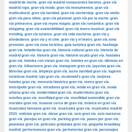
madrid de noche
,
gran vía madrid restaurantes baratos
,
gran vía
madrid ropa
,
gran vía moda
,
gran vía monumentos
,
gran vía
multicultural
,
gran vía navidad
,
gran vía nochevieja
,
gran vía otoño
,
gran vía para niños
,
gran vía peatonal
,
gran vía por la noche
,
gran
vía primavera
,
gran vía reyes magos
,
gran vía romántica
,
gran vía
shopping
,
gran vía sostenibilidad
,
gran vía teatro musical
,
gran vía
trending
,
gran vía turismo
,
gran vía vida nocturna
,
gran vía y
alrededores
,
gran vía y el cine
,
gran vía y el teatro
,
gran vía zona
premium
,
gran vía zona turística
,
guía turística gran vía
,
hashtags
gran vía
,
heladerías gran vía
,
historia cultural gran vía
,
historia de
madrid gran vía
,
historia gran vía
,
historia oculta gran vía
,
hostales
gran vía
,
hoteles con vistas gran vía
,
hoteles en gran vía
,
idiomas en
gran vía
,
influencers gran vía
,
instagram gran vía
,
joyerías gran vía
,
librerías gran vía
,
limpieza gran vía
,
luces navidad gran vía
,
lugares
turísticos madrid
,
lujo gran vía
,
mcdonald’s gran vía
,
mejores
hoteles gran vía
,
memoria histórica gran vía
,
metro gran vía
,
metrópolis gran vía
,
miradores gran vía
,
moda en gran vía
,
moda
urbana gran vía
,
modernidad gran vía
,
modernismo gran vía
,
móviles gran vía
,
movilidad gran vía
,
movilidad sostenible gran vía
,
murales gran vía
,
museos cerca de gran vía
,
música en gran vía
,
musicales famosos gran vía
,
musicales gran vía
,
musicales madrid
2025
,
noticias gran vía
,
obras gran vía
,
ocio gran vía
,
ocio nocturno
gran vía
,
parejas en gran vía
,
parking gran vía
,
paseo por gran vía
,
peatones gran vía
,
películas grabadas gran vía
,
pequeña broadway
madrid
,
performances gran vía
,
perfumerías gran vía
,
personajes