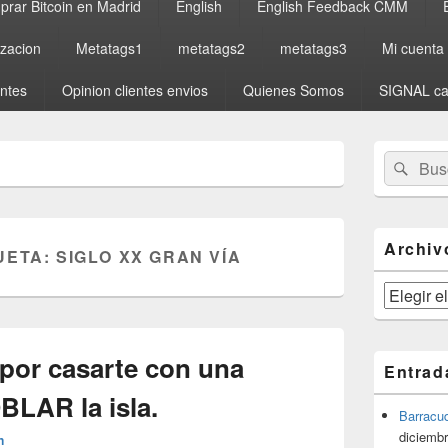
rar Bitcoin en Madrid
English
English Feedback CMM
izacion
Metatags1
metatags2
metatags3
Mi cuenta
entes
Opinion clientes envios
Quienes Somos
SIGNAL ca
El
Buscar
Busc
área
por:
de
widget
barra
lateral
Archiv
UETA:
SIGLO XX GRAN VÍA
primaria
Archivos
por casarte con una
Entrad
BLAR la isla.
Barracu
diciembr
n