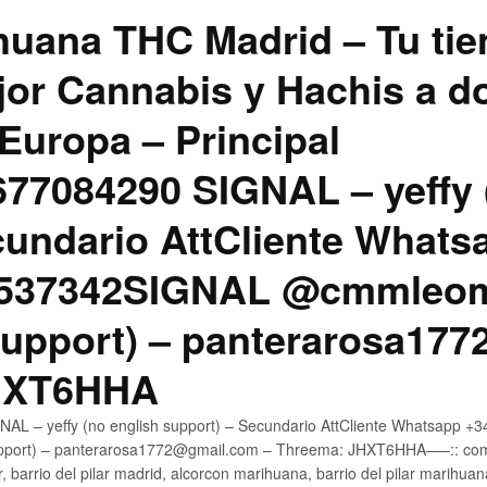
uana THC Madrid – Tu tie
jor Cannabis y Hachis a do
Europa – Principal
7084290 SIGNAL – yeffy 
cundario AttCliente Whats
4537342SIGNAL @cmmleom
support) – panterarosa17
JHXT6HHA
AL – yeffy (no english support) – Secundario AttCliente Whatsapp 
pport) – panterarosa1772@gmail.com – Threema: JHXT6HHA—–:: compr
, barrio del pilar madrid, alcorcon marihuana, barrio del pilar marihua