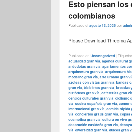
Esto piensan los 
colombianos
Publicado el
agosto 13, 2025
por
admi
Please Download Threema Appt
Publicado en
Uncategorized
|
Etiqueta
actualidad gran vía
,
agenda cultural g
anécdotas gran vía
,
apartamentos con
arquitectura gran vía
,
arquitectura his
moderno gran vía
,
arte urbano gran ví
azoteas con vistas gran vía
,
bandas ca
gran vía
,
bicicletas gran vía
,
broadway
históricos gran vía
,
cafeterías gran ví
centros culturales gran vía
,
ciclismo 
vía
,
cocina española gran vía
,
comer e
internacional gran vía
,
comida rápida 
vía
,
conciertos gratis gran vía
,
copas 
cosmética gran vía
,
cultura en vivo gr
decoración navideña gran vía
,
desayu
vía
,
diversidad gran vía
,
dulces gran v