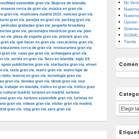
No Vent
ovilidad sostenible gran vía
,
Mujeres de islandia
,
,
museos cerca de gran vía
,
música en gran vía
,
Nuestro
s gran vía
,
musicales madrid 2025
,
noticias gran vía
,
Nuestros
turno gran vía
,
parejas en gran vía
,
parking gran vía
,
Opinion 
,
películas grabadas gran vía
,
pequeña broadway
Quiene
merías gran vía
,
personajes históricos gran vía
,
plan
SIGNAL 
ran vía
,
plaza de españa gran vía
,
primark gran vía
,
Tienda
 gran vía
,
qué hacer en gran vía
,
rascacielos gran vía
,
estaurantes cerca de gran vía
,
restaurantes gran vía
,
p gran vía
,
rutas por gran vía
,
schweppes gran vía
,
an vía
,
series en gran vía
,
Sexo en islandia
,
siglo XX
Coment
,
spots publicitarios gran vía
,
starbucks gran vía
,
street
n vía
,
taxis gran vía
,
teatro gran vía
,
teatro lope de
 rialto
,
teatros en gran vía
,
tecnología gran vía
,
as gran vía
,
tiendas gran vía
,
tiktok gran vía
,
tour
ía
,
trabajar en islandia
,
tráfico en gran vía
,
tráfico gran
o cultural madrid
,
turismo en madrid
,
turismo
Catego
onal gran vía
,
turismo sostenible gran vía
,
turistas en
ana gran vía
,
vídeos gran vía
,
visitar gran vía madrid
,
Categorías
rid gran vía
,
vlog gran vía
,
zara gran vía
Etique