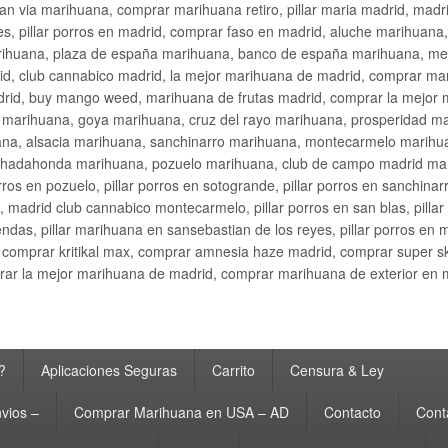
an via marihuana, comprar marihuana retiro, pillar maria madrid, mad
s, pillar porros en madrid, comprar faso en madrid, aluche marihuana,
rihuana, plaza de españa marihuana, banco de españa marihuana, metr
d, club cannabico madrid, la mejor marihuana de madrid, comprar mari
drid, buy mango weed, marihuana de frutas madrid, comprar la mejor
d marihuana, goya marihuana, cruz del rayo marihuana, prosperidad m
na, alsacia marihuana, sanchinarro marihuana, montecarmelo marihua
hadahonda marihuana, pozuelo marihuana, club de campo madrid mari
ros en pozuelo, pillar porros en sotogrande, pillar porros en sanchinar
madrid club cannabico montecarmelo, pillar porros en san blas, pillar p
cobendas, pillar marihuana en sansebastian de los reyes, pillar porros 
comprar kritikal max, comprar amnesia haze madrid, comprar super 
ar la mejor marihuana de madrid, comprar marihuana de exterior en 
?
Aplicaciones Seguras
Carrito
Censura & Ley
vios –
Comprar Marihuana en USA – AD
Contacto
Cont