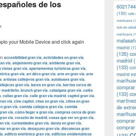
españoles de los
6021744
(130)
calle
marihuana
(1
n
club de caba
marihuana
(1
malasañ
o your Mobile Device and click again
madrid
(1
(135)
co
do
accesibilidad gran vía
,
actividades en gran vía
,
madrid
(
ran vía
,
alojamiento gran vía
,
ambiente gran vía
,
(133)
com
 vistas gran vía
,
apartamentos turísticos gran vía
,
tórica gran vía
,
art déco gran vía
,
arte en gran vía
,
arte
madrid es
a
,
artistas callejeros gran vía
,
autobuses gran vía
,
marihuan
llejeras gran vía
,
bares en gran vía
,
barrios cerca de
comprar 
 madrileño
,
brunch gran vía
,
cabalgata gran vía
,
cafés
(133)
co
a
,
callao gran vía
,
calle gran vía madrid
,
capitol gran vía
,
martine
gran vía
,
cine capitol
,
citas en gran vía
,
clima en gran
de extr
n gran vía
,
comida callejera gran vía
,
comida
gran vía
,
cómo llegar a gran vía
,
compras cerca de gran
marihuan
gran vía
,
corazón de madrid
,
cosas que ver en gran vía
,
comprar
an vía
,
curiosidades gran vía
,
danza en gran vía
,
comprar
nar en gran vía
,
desayuno gran vía
,
discotecas gran
c
ía
,
edificio telefónica gran vía
,
edificios emblemáticos
(133)