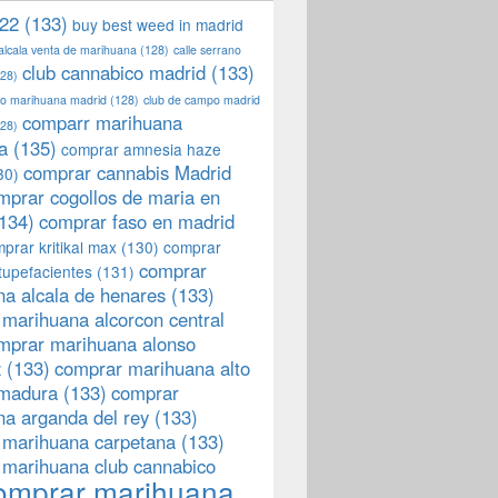
22
(133)
buy best weed in madrid
 alcala venta de marihuana
(128)
calle serrano
club cannabico madrid
(133)
28)
llo marihuana madrid
(128)
club de campo madrid
comparr marihuana
28)
a
(135)
comprar amnesia haze
comprar cannabis Madrid
30)
mprar cogollos de maria en
134)
comprar faso en madrid
prar kritikal max
(130)
comprar
comprar
tupefacientes
(131)
a alcala de henares
(133)
marihuana alcorcon central
mprar marihuana alonso
z
(133)
comprar marihuana alto
emadura
(133)
comprar
a arganda del rey
(133)
 marihuana carpetana
(133)
 marihuana club cannabico
omprar marihuana