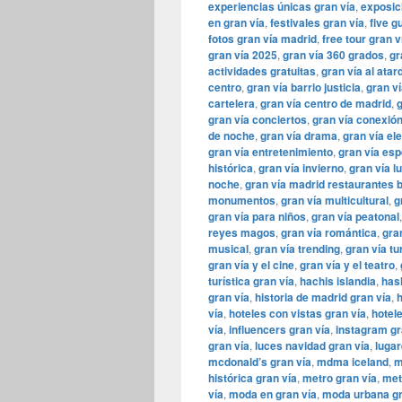
experiencias únicas gran vía
,
exposic
en gran vía
,
festivales gran vía
,
five g
fotos gran vía madrid
,
free tour gran v
gran vía 2025
,
gran vía 360 grados
,
gr
actividades gratuitas
,
gran vía al atar
centro
,
gran vía barrio justicia
,
gran ví
cartelera
,
gran vía centro de madrid
,
g
gran vía conciertos
,
gran vía conexión
de noche
,
gran vía drama
,
gran vía el
gran vía entretenimiento
,
gran vía esp
histórica
,
gran vía invierno
,
gran vía l
noche
,
gran vía madrid restaurantes 
monumentos
,
gran vía multicultural
,
g
gran vía para niños
,
gran vía peatonal
reyes magos
,
gran vía romántica
,
gra
musical
,
gran vía trending
,
gran vía t
gran vía y el cine
,
gran vía y el teatro
,
turística gran vía
,
hachis islandia
,
has
gran vía
,
historia de madrid gran vía
,
h
vía
,
hoteles con vistas gran vía
,
hotel
vía
,
influencers gran vía
,
instagram gr
gran vía
,
luces navidad gran vía
,
lugar
mcdonald’s gran vía
,
mdma iceland
,
m
histórica gran vía
,
metro gran vía
,
met
vía
,
moda en gran vía
,
moda urbana gr