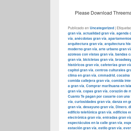
Please Download Threema Ap
Publicado en
Uncategorized
|
Etiqueta
gran vía
,
actualidad gran vía
,
agenda c
vía
,
anécdotas gran vía
,
apartamentos 
arquitectura gran vía
,
arquitectura his
moderno gran vía
,
arte urbano gran ví
azoteas con vistas gran vía
,
bandas ca
gran vía
,
bicicletas gran vía
,
broadway
históricos gran vía
,
cafeterías gran ví
capitol gran vía
,
centros culturales gr
clima en gran vía
,
cmmadrid
,
cocaina 
comida callejera gran vía
,
comida inte
a gran vía
,
Comprar marihuana en isl
gran vía
,
copas gran vía
,
corazón de 
Cuanto Te pagan por casarte con una 
vía
,
curiosidades gran vía
,
danza en g
gran vía
,
desayuno gran vía
,
Dinero
,
d
edificio telefónica gran vía
,
edificios 
electrónica gran vía
,
entradas gran ví
espectáculos en la calle gran vía
,
espe
estación gran vía
,
estilo gran vía
,
even