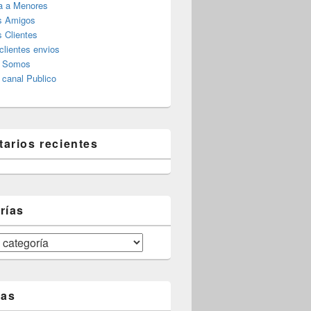
a a Menores
s Amigos
 Clientes
clientes envios
s Somos
canal Publico
arios recientes
rías
tas