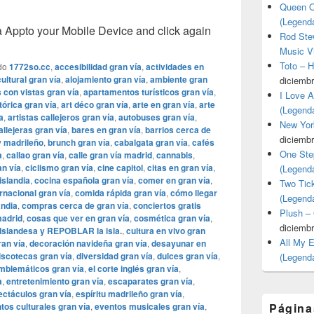
Queen O
(Legend
pto your Mobile Device and click again
Rod Stew
Music V
Toto – 
do
1772so.cc
,
accesibilidad gran vía
,
actividades en
ultural gran vía
,
alojamiento gran vía
,
ambiente gran
diciembr
con vistas gran vía
,
apartamentos turísticos gran vía
,
I Love 
tórica gran vía
,
art déco gran vía
,
arte en gran vía
,
arte
(Legend
a
,
artistas callejeros gran vía
,
autobuses gran vía
,
New Yor
llejeras gran vía
,
bares en gran vía
,
barrios cerca de
diciembr
 madrileño
,
brunch gran vía
,
cabalgata gran vía
,
cafés
One Ste
a
,
callao gran vía
,
calle gran vía madrid
,
cannabis
,
an vía
,
ciclismo gran vía
,
cine capitol
,
citas en gran vía
,
(Legend
islandia
,
cocina española gran vía
,
comer en gran vía
,
Two Tic
rnacional gran vía
,
comida rápida gran vía
,
cómo llegar
(Legend
andia
,
compras cerca de gran vía
,
conciertos gratis
Plush –
madrid
,
cosas que ver en gran vía
,
cosmética gran vía
,
diciembr
Islandesa y REPOBLAR la isla.
,
cultura en vivo gran
All My 
ran vía
,
decoración navideña gran vía
,
desayunar en
iscotecas gran vía
,
diversidad gran vía
,
dulces gran vía
,
(Legend
emblemáticos gran vía
,
el corte inglés gran vía
,
a
,
entretenimiento gran vía
,
escaparates gran vía
,
ctáculos gran vía
,
espíritu madrileño gran vía
,
tos culturales gran vía
,
eventos musicales gran vía
,
Página