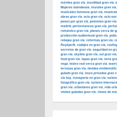
móviles gran vía
,
movilidad gran vía
,
m
Mujeres islandesas
,
murales gran vía
musicales famosos gran vía
,
musicale
obras gran vía
,
ocio gran vía
,
ocio noc
paseo por gran vía
,
peatones gran vía
madrid
,
performances gran vía
,
perfu
romántico gran vía
,
planes cerca de g
producción audiovisual gran vía
,
pubs
rebajas gran vía
,
reformas gran vía
,
r
Reykjavik
,
rodajes en gran vía
,
roofto
secretos de gran vía
,
seguridad en gr
gran vía
,
skyline gran vía
,
sol gran vía
food gran vía
,
tapas gran vía
,
tarta gra
vega
,
teatro real cerca gran vía
,
teatro
terrazas gran vía
,
tiendas emblemátic
guiado gran vía
,
tours privados gran v
vía hoy
,
transporte en gran vía
,
turism
fotográfico gran vía
,
turismo internaci
gran vía
,
urbanismo gran vía
,
vida urb
visitas guiadas gran vía
,
vistas de mad