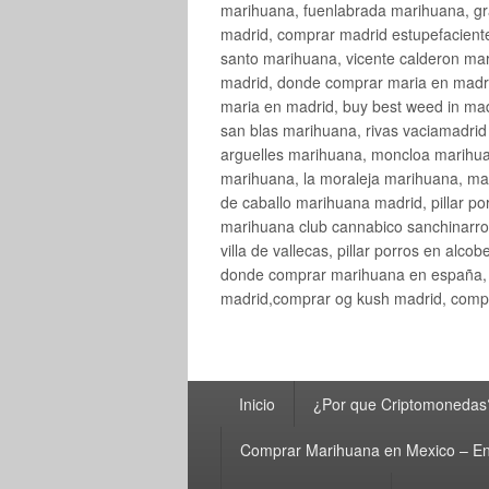
marihuana, fuenlabrada marihuana, gr
madrid, comprar madrid estupefaciente
santo marihuana, vicente calderon ma
madrid, donde comprar maria en madri
maria en madrid, buy best weed in ma
san blas marihuana, rivas vaciamadri
arguelles marihuana, moncloa marihua
marihuana, la moraleja marihuana, ma
de caballo marihuana madrid, pillar por
marihuana club cannabico sanchinarro, 
villa de vallecas, pillar porros en al
donde comprar marihuana en españa, 
madrid,comprar og kush madrid, compr
Menú
Inicio
¿Por que Criptomonedas
principal
Comprar Marihuana en Mexico – En