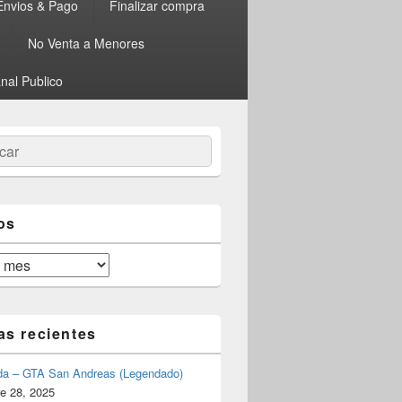
Envios & Pago
Finalizar compra
No Venta a Menores
nal Publico
ar
os
as recientes
da – GTA San Andreas (Legendado)
e 28, 2025