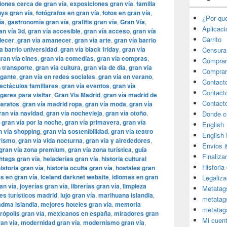
iones cerca de gran vía
,
exposiciones gran vía
,
familia
uys gran vía
,
fotógrafos en gran vía
,
fotos en gran vía
,
¿Por qu
ía
,
gastronomía gran vía
,
grafitis gran vía
,
Gran Vía
,
Aplicac
an vía 3d
,
gran vía accesible
,
gran vía acceso
,
gran vía
Carrito
decer
,
gran vía amanecer
,
gran vía arte
,
gran vía barrio
a barrio universidad
,
gran vía black friday
,
gran vía
Censura
ran vía cines
,
gran vía comedias
,
gran vía compras
,
Comprar
 transporte
,
gran vía cultura
,
gran vía de día
,
gran vía
Comprar
egante
,
gran vía en redes sociales
,
gran vía en verano
,
Contact
ectáculos familiares
,
gran vía eventos
,
gran vía
Contact
ugares para visitar
,
​​Gran Via Madrid
,
gran vía madrid de
Contact
baratos
,
gran vía madrid ropa
,
gran vía moda
,
gran vía
ran vía navidad
,
gran vía nochevieja
,
gran vía otoño
,
Donde c
,
gran vía por la noche
,
gran vía primavera
,
gran vía
English
n vía shopping
,
gran vía sostenibilidad
,
gran vía teatro
English
urismo
,
gran vía vida nocturna
,
gran vía y alrededores
,
Envios 
gran vía zona premium
,
gran vía zona turística
,
guía
Finaliza
htags gran vía
,
heladerías gran vía
,
historia cultural
Historia
istoria gran vía
,
historia oculta gran vía
,
hostales gran
es en gran vía
,
Iceland darknet website
,
idiomas en gran
Legaliza
an vía
,
joyerías gran vía
,
librerías gran vía
,
limpieza
Metatag
es turísticos madrid
,
lujo gran vía
,
marihuana islandia
,
metatag
dma islandia
,
mejores hoteles gran vía
,
memoria
metatag
rópolis gran vía
,
mexicanos en españa
,
miradores gran
Mi cuen
an vía
,
modernidad gran vía
,
modernismo gran vía
,