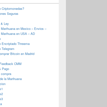
e Criptomonedas?
iones Seguras
 & Ley
 Marihuana en Mexico – Envios –
 Marihuana en USA – AD
o
o Encriptado Threema
o Telegram
omprar Bitcoin en Madrid
 Feedback CMM
& Pago
r compra
 de la Marihuana
cion
s1
s2
s3
ta