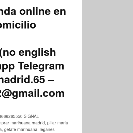
nda online en
micilio
(no english
app Telegram
adrid.65 –
72@gmail.com
+34666265550 SIGNAL
ar marihuana madrid, pillar maria
na, getafe marihuana, leganes