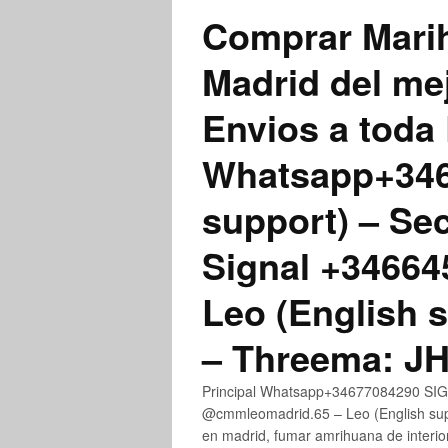
Comprar Marih
Madrid del me
Envios a toda 
Whatsapp+3467
support) – Se
Signal +3466
Leo (English 
– Threema: 
Principal Whatsapp+34677084290 SIGN
@cmmleomadrid.65 – Leo (English su
en madrid, fumar amrihuana de interior