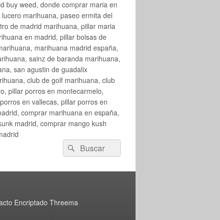
rid buy weed, donde comprar maria en
 lucero marihuana, paseo ermita del
o de madrid marihuana, pillar maria
huana en madrid, pillar bolsas de
 marihuana, marihuana madrid españa,
arihuana, sainz de baranda marihuana,
na, san agustin de guadalix
huana, club de golf marihuana, club
ro, pillar porros en montecarmelo,
orros en vallecas, pillar porros en
en madrid, comprar marihuana en españa,
skunk madrid, comprar mango kush
madrid
Buscar
Buscar
por:
acto Encriptado Threema