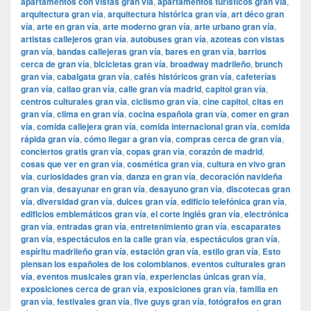
apartamentos con vistas gran vía
,
apartamentos turísticos gran vía
,
arquitectura gran vía
,
arquitectura histórica gran vía
,
art déco gran
vía
,
arte en gran vía
,
arte moderno gran vía
,
arte urbano gran vía
,
artistas callejeros gran vía
,
autobuses gran vía
,
azoteas con vistas
gran vía
,
bandas callejeras gran vía
,
bares en gran vía
,
barrios
cerca de gran vía
,
bicicletas gran vía
,
broadway madrileño
,
brunch
gran vía
,
cabalgata gran vía
,
cafés históricos gran vía
,
cafeterías
gran vía
,
callao gran vía
,
calle gran vía madrid
,
capitol gran vía
,
centros culturales gran vía
,
ciclismo gran vía
,
cine capitol
,
citas en
gran vía
,
clima en gran vía
,
cocina española gran vía
,
comer en gran
vía
,
comida callejera gran vía
,
comida internacional gran vía
,
comida
rápida gran vía
,
cómo llegar a gran vía
,
compras cerca de gran vía
,
conciertos gratis gran vía
,
copas gran vía
,
corazón de madrid
,
cosas que ver en gran vía
,
cosmética gran vía
,
cultura en vivo gran
vía
,
curiosidades gran vía
,
danza en gran vía
,
decoración navideña
gran vía
,
desayunar en gran vía
,
desayuno gran vía
,
discotecas gran
vía
,
diversidad gran vía
,
dulces gran vía
,
edificio telefónica gran vía
,
edificios emblemáticos gran vía
,
el corte inglés gran vía
,
electrónica
gran vía
,
entradas gran vía
,
entretenimiento gran vía
,
escaparates
gran vía
,
espectáculos en la calle gran vía
,
espectáculos gran vía
,
espíritu madrileño gran vía
,
estación gran vía
,
estilo gran vía
,
Esto
piensan los españoles de los colombianos
,
eventos culturales gran
vía
,
eventos musicales gran vía
,
experiencias únicas gran vía
,
exposiciones cerca de gran vía
,
exposiciones gran vía
,
familia en
gran vía
,
festivales gran vía
,
five guys gran vía
,
fotógrafos en gran