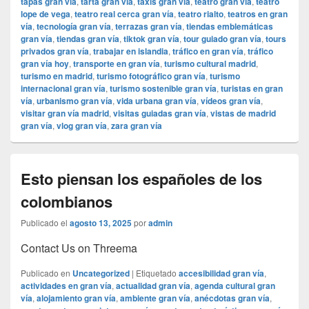
tapas gran vía
,
tarta gran vía
,
taxis gran vía
,
teatro gran vía
,
teatro
lope de vega
,
teatro real cerca gran vía
,
teatro rialto
,
teatros en gran
vía
,
tecnología gran vía
,
terrazas gran vía
,
tiendas emblemáticas
gran vía
,
tiendas gran vía
,
tiktok gran vía
,
tour guiado gran vía
,
tours
privados gran vía
,
trabajar en islandia
,
tráfico en gran vía
,
tráfico
gran vía hoy
,
transporte en gran vía
,
turismo cultural madrid
,
turismo en madrid
,
turismo fotográfico gran vía
,
turismo
internacional gran vía
,
turismo sostenible gran vía
,
turistas en gran
vía
,
urbanismo gran vía
,
vida urbana gran vía
,
vídeos gran vía
,
visitar gran vía madrid
,
visitas guiadas gran vía
,
vistas de madrid
gran vía
,
vlog gran vía
,
zara gran vía
Esto piensan los españoles de los
colombianos
Publicado el
agosto 13, 2025
por
admin
Contact Us on Threema
Publicado en
Uncategorized
|
Etiquetado
accesibilidad gran vía
,
actividades en gran vía
,
actualidad gran vía
,
agenda cultural gran
vía
,
alojamiento gran vía
,
ambiente gran vía
,
anécdotas gran vía
,