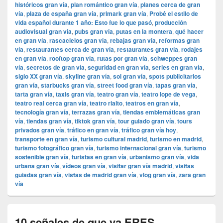
históricos gran vía
,
plan romántico gran vía
,
planes cerca de gran
vía
,
plaza de españa gran vía
,
primark gran vía
,
Probé el estilo de
vida español durante 1 año: Esto fue lo que pasó
,
producción
audiovisual gran vía
,
pubs gran vía
,
putas en la montera
,
qué hacer
en gran vía
,
rascacielos gran vía
,
rebajas gran vía
,
reformas gran
vía
,
restaurantes cerca de gran vía
,
restaurantes gran vía
,
rodajes
en gran vía
,
rooftop gran vía
,
rutas por gran vía
,
schweppes gran
vía
,
secretos de gran vía
,
seguridad en gran vía
,
series en gran vía
,
siglo XX gran vía
,
skyline gran vía
,
sol gran vía
,
spots publicitarios
gran vía
,
starbucks gran vía
,
street food gran vía
,
tapas gran vía
,
tarta gran vía
,
taxis gran vía
,
teatro gran vía
,
teatro lope de vega
,
teatro real cerca gran vía
,
teatro rialto
,
teatros en gran vía
,
tecnología gran vía
,
terrazas gran vía
,
tiendas emblemáticas gran
vía
,
tiendas gran vía
,
tiktok gran vía
,
tour guiado gran vía
,
tours
privados gran vía
,
tráfico en gran vía
,
tráfico gran vía hoy
,
transporte en gran vía
,
turismo cultural madrid
,
turismo en madrid
,
turismo fotográfico gran vía
,
turismo internacional gran vía
,
turismo
sostenible gran vía
,
turistas en gran vía
,
urbanismo gran vía
,
vida
urbana gran vía
,
vídeos gran vía
,
visitar gran vía madrid
,
visitas
guiadas gran vía
,
vistas de madrid gran vía
,
vlog gran vía
,
zara gran
vía
10 señales de que ya ERES