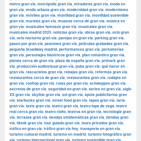
metro gran vía
,
metrópolis gran vía
,
miradores gran vía
,
moda en
gran vía
,
moda urbana gran vía
,
modernidad gran vía
,
modernismo
gran vía
,
móviles gran vía
,
movilidad gran vía
,
movilidad sostenible
gran vía
,
murales gran vía
,
museos cerca de gran vía
,
música en
gran vía
,
musicales famosos gran vía
,
musicales gran vía
,
musicales madrid 2025
,
noticias gran vía
,
obras gran vía
,
ocio gran
vía
,
ocio nocturno gran vía
,
parejas en gran vía
,
parking gran vía
,
paseo por gran vía
,
peatones gran vía
,
películas grabadas gran vía
,
pequeña broadway madrid
,
performances gran vía
,
perfumerías
gran vía
,
personajes históricos gran vía
,
plan romántico gran vía
,
planes cerca de gran vía
,
plaza de españa gran vía
,
primark gran
vía
,
producción audiovisual gran vía
,
pubs gran vía
,
qué hacer en
gran vía
,
rascacielos gran vía
,
rebajas gran vía
,
reformas gran vía
,
restaurantes cerca de gran vía
,
restaurantes gran vía
,
rodajes en
gran vía
,
rooftop gran vía
,
rutas por gran vía
,
schweppes gran vía
,
secretos de gran vía
,
seguridad en gran vía
,
series en gran vía
,
siglo
XX gran vía
,
skyline gran vía
,
sol gran vía
,
spots publicitarios gran
vía
,
starbucks gran vía
,
street food gran vía
,
tapas gran vía
,
tarta
gran vía
,
taxis gran vía
,
teatro gran vía
,
teatro lope de vega
,
teatro
real cerca gran vía
,
teatro rialto
,
teatros en gran vía
,
tecnología gran
vía
,
terrazas gran vía
,
tiendas emblemáticas gran vía
,
tiendas gran
vía
,
tiktok gran vía
,
tour guiado gran vía
,
tours privados gran vía
,
tráfico en gran vía
,
tráfico gran vía hoy
,
transporte en gran vía
,
turismo cultural madrid
,
turismo en madrid
,
turismo fotográfico gran
vía
,
turismo internacional gran vía
,
turismo sostenible gran vía
,