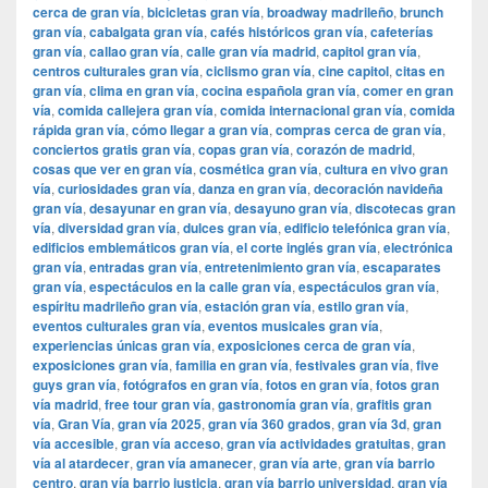
cerca de gran vía
,
bicicletas gran vía
,
broadway madrileño
,
brunch
gran vía
,
cabalgata gran vía
,
cafés históricos gran vía
,
cafeterías
gran vía
,
callao gran vía
,
calle gran vía madrid
,
capitol gran vía
,
centros culturales gran vía
,
ciclismo gran vía
,
cine capitol
,
citas en
gran vía
,
clima en gran vía
,
cocina española gran vía
,
comer en gran
vía
,
comida callejera gran vía
,
comida internacional gran vía
,
comida
rápida gran vía
,
cómo llegar a gran vía
,
compras cerca de gran vía
,
conciertos gratis gran vía
,
copas gran vía
,
corazón de madrid
,
cosas que ver en gran vía
,
cosmética gran vía
,
cultura en vivo gran
vía
,
curiosidades gran vía
,
danza en gran vía
,
decoración navideña
gran vía
,
desayunar en gran vía
,
desayuno gran vía
,
discotecas gran
vía
,
diversidad gran vía
,
dulces gran vía
,
edificio telefónica gran vía
,
edificios emblemáticos gran vía
,
el corte inglés gran vía
,
electrónica
gran vía
,
entradas gran vía
,
entretenimiento gran vía
,
escaparates
gran vía
,
espectáculos en la calle gran vía
,
espectáculos gran vía
,
espíritu madrileño gran vía
,
estación gran vía
,
estilo gran vía
,
eventos culturales gran vía
,
eventos musicales gran vía
,
experiencias únicas gran vía
,
exposiciones cerca de gran vía
,
exposiciones gran vía
,
familia en gran vía
,
festivales gran vía
,
five
guys gran vía
,
fotógrafos en gran vía
,
fotos en gran vía
,
fotos gran
vía madrid
,
free tour gran vía
,
gastronomía gran vía
,
grafitis gran
vía
,
Gran Vía
,
gran vía 2025
,
gran vía 360 grados
,
gran vía 3d
,
gran
vía accesible
,
gran vía acceso
,
gran vía actividades gratuitas
,
gran
vía al atardecer
,
gran vía amanecer
,
gran vía arte
,
gran vía barrio
centro
,
gran vía barrio justicia
,
gran vía barrio universidad
,
gran vía