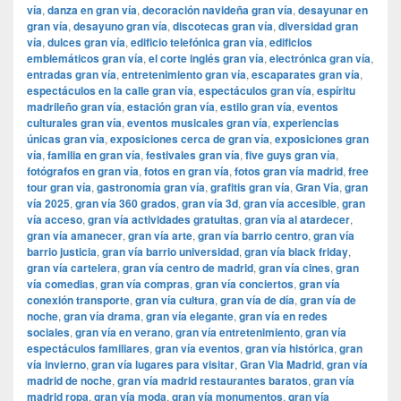
vía
,
danza en gran vía
,
decoración navideña gran vía
,
desayunar en
gran vía
,
desayuno gran vía
,
discotecas gran vía
,
diversidad gran
vía
,
dulces gran vía
,
edificio telefónica gran vía
,
edificios
emblemáticos gran vía
,
el corte inglés gran vía
,
electrónica gran vía
,
entradas gran vía
,
entretenimiento gran vía
,
escaparates gran vía
,
espectáculos en la calle gran vía
,
espectáculos gran vía
,
espíritu
madrileño gran vía
,
estación gran vía
,
estilo gran vía
,
eventos
culturales gran vía
,
eventos musicales gran vía
,
experiencias
únicas gran vía
,
exposiciones cerca de gran vía
,
exposiciones gran
vía
,
familia en gran vía
,
festivales gran vía
,
five guys gran vía
,
fotógrafos en gran vía
,
fotos en gran vía
,
fotos gran vía madrid
,
free
tour gran vía
,
gastronomía gran vía
,
grafitis gran vía
,
Gran Vía
,
gran
vía 2025
,
gran vía 360 grados
,
gran vía 3d
,
gran vía accesible
,
gran
vía acceso
,
gran vía actividades gratuitas
,
gran vía al atardecer
,
gran vía amanecer
,
gran vía arte
,
gran vía barrio centro
,
gran vía
barrio justicia
,
gran vía barrio universidad
,
gran vía black friday
,
gran vía cartelera
,
gran vía centro de madrid
,
gran vía cines
,
gran
vía comedias
,
gran vía compras
,
gran vía conciertos
,
gran vía
conexión transporte
,
gran vía cultura
,
gran vía de día
,
gran vía de
noche
,
gran vía drama
,
gran vía elegante
,
gran vía en redes
sociales
,
gran vía en verano
,
gran vía entretenimiento
,
gran vía
espectáculos familiares
,
gran vía eventos
,
gran vía histórica
,
gran
vía invierno
,
gran vía lugares para visitar
,
​​Gran Via Madrid
,
gran vía
madrid de noche
,
gran vía madrid restaurantes baratos
,
gran vía
madrid ropa
,
gran vía moda
,
gran vía monumentos
,
gran vía