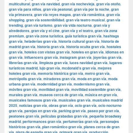
multicultural
,
gran vía navidad
,
gran vía nochevieja
,
gran vía otoño
,
gran vía para niños
,
gran vía peatonal
,
gran vía por la noche
,
gran
vía primavera
,
gran vía reyes magos
,
gran vía romántica
,
gran vía
shopping
,
gran vía sostenibilidad
,
gran vía teatro musical
,
gran vía
trending
,
gran vía turismo
,
gran vía vida nocturna
,
gran vía y
alrededores
,
gran vía y el cine
,
gran vía y el teatro
,
gran vía zona
premium
,
gran vía zona turística
,
guía turística gran vía
,
hashtags
gran vía
,
heladerías gran vía
,
historia cultural gran vía
,
historia de
madrid gran vía
,
historia gran vía
,
historia oculta gran vía
,
hostales
gran vía
,
hoteles con vistas gran vía
,
hoteles en gran vía
,
idiomas en
gran vía
,
influencers gran vía
,
instagram gran vía
,
joyerías gran vía
,
librerías gran vía
,
limpieza gran vía
,
luces navidad gran vía
,
lugares
turísticos madrid
,
lujo gran vía
,
mcdonald’s gran vía
,
mejores
hoteles gran vía
,
memoria histórica gran vía
,
metro gran vía
,
metrópolis gran vía
,
miradores gran vía
,
moda en gran vía
,
moda
urbana gran vía
,
modernidad gran vía
,
modernismo gran vía
,
móviles gran vía
,
movilidad gran vía
,
movilidad sostenible gran vía
,
murales gran vía
,
museos cerca de gran vía
,
música en gran vía
,
musicales famosos gran vía
,
musicales gran vía
,
musicales madrid
2025
,
noticias gran vía
,
obras gran vía
,
ocio gran vía
,
ocio nocturno
gran vía
,
parejas en gran vía
,
parking gran vía
,
paseo por gran vía
,
peatones gran vía
,
películas grabadas gran vía
,
pequeña broadway
madrid
,
performances gran vía
,
perfumerías gran vía
,
personajes
históricos gran vía
,
plan romántico gran vía
,
planes cerca de gran
vía
,
plaza de españa gran vía
,
primark gran vía
,
producción