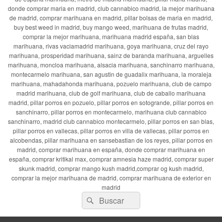
donde comprar maria en madrid, club cannabico madrid, la mejor marihuana
de madrid, comprar marihuana en madrid, pillar bolsas de maria en madrid,
buy best weed in madrid, buy mango weed, marihuana de frutas madrid,
comprar la mejor marihuana, marihuana madrid españa, san blas
marihuana, rivas vaciamadrid marihuana, goya marihuana, cruz del rayo
marihuana, prosperidad marihuana, sainz de baranda marihuana, arguelles
marihuana, moncloa marihuana, alsacia marihuana, sanchinarro marihuana,
montecarmelo marihuana, san agustin de guadalix marihuana, la moraleja
marihuana, mahadahonda marihuana, pozuelo marihuana, club de campo
madrid marihuana, club de golf marihuana, club de caballo marihuana
madrid, pillar porros en pozuelo, pillar porros en sotogrande, pillar porros en
sanchinarro, pillar porros en montecarmelo, marihuana club cannabico
sanchinarro, madrid club cannabico montecarmelo, pillar porros en san blas,
pillar porros en vallecas, pillar porros en villa de vallecas, pillar porros en
alcobendas, pillar marihuana en sansebastian de los reyes, pillar porros en
madrid, comprar marihuana en españa, donde comprar marihuana en
españa, comprar kritikal max, comprar amnesia haze madrid, comprar super
skunk madrid, comprar mango kush madrid,comprar og kush madrid,
comprar la mejor marihuana de madrid, comprar marihuana de exterior en
madrid
Buscar
Buscar
por: