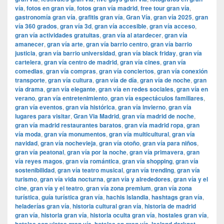
vía
,
fotos en gran vía
,
fotos gran vía madrid
,
free tour gran vía
,
gastronomía gran vía
,
grafitis gran vía
,
Gran Vía
,
gran vía 2025
,
gran
vía 360 grados
,
gran vía 3d
,
gran vía accesible
,
gran vía acceso
,
gran vía actividades gratuitas
,
gran vía al atardecer
,
gran vía
amanecer
,
gran vía arte
,
gran vía barrio centro
,
gran vía barrio
justicia
,
gran vía barrio universidad
,
gran vía black friday
,
gran vía
cartelera
,
gran vía centro de madrid
,
gran vía cines
,
gran vía
comedias
,
gran vía compras
,
gran vía conciertos
,
gran vía conexión
transporte
,
gran vía cultura
,
gran vía de día
,
gran vía de noche
,
gran
vía drama
,
gran vía elegante
,
gran vía en redes sociales
,
gran vía en
verano
,
gran vía entretenimiento
,
gran vía espectáculos familiares
,
gran vía eventos
,
gran vía histórica
,
gran vía invierno
,
gran vía
lugares para visitar
,
​​Gran Via Madrid
,
gran vía madrid de noche
,
gran vía madrid restaurantes baratos
,
gran vía madrid ropa
,
gran
vía moda
,
gran vía monumentos
,
gran vía multicultural
,
gran vía
navidad
,
gran vía nochevieja
,
gran vía otoño
,
gran vía para niños
,
gran vía peatonal
,
gran vía por la noche
,
gran vía primavera
,
gran
vía reyes magos
,
gran vía romántica
,
gran vía shopping
,
gran vía
sostenibilidad
,
gran vía teatro musical
,
gran vía trending
,
gran vía
turismo
,
gran vía vida nocturna
,
gran vía y alrededores
,
gran vía y el
cine
,
gran vía y el teatro
,
gran vía zona premium
,
gran vía zona
turística
,
guía turística gran vía
,
hachis islandia
,
hashtags gran vía
,
heladerías gran vía
,
historia cultural gran vía
,
historia de madrid
gran vía
,
historia gran vía
,
historia oculta gran vía
,
hostales gran vía
,
,
,