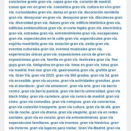
conciertos gratis gran vía
,
copas gran vía
,
corazón de madrid
,
cosas que ver en gran vía
,
cosmética gran vía
,
cultura en vivo gran
vía
,
curiosidades gran vía
,
danza en gran vía
,
decoración navideña
gran vía
,
desayunar en gran vía
,
desayuno gran vía
,
discotecas gran
vía
,
diversidad gran vía
,
dulces gran vía
,
edificio telefónica gran vía
,
edificios emblemáticos gran vía
,
el corte inglés gran vía
,
electrónica
gran vía
,
entradas gran vía
,
entretenimiento gran vía
,
escaparates
gran vía
,
espectáculos en la calle gran vía
,
espectáculos gran vía
,
espíritu madrileño gran vía
,
estación gran vía
,
estilo gran vía
,
eventos culturales gran vía
,
eventos musicales gran vía
,
experiencias únicas gran vía
,
exposiciones cerca de gran vía
,
exposiciones gran vía
,
familia en gran vía
,
festivales gran vía
,
five
guys gran vía
,
fotógrafos en gran vía
,
fotos en gran vía
,
fotos gran
vía madrid
,
free tour gran vía
,
gastronomía gran vía
,
grafitis gran
vía
,
Gran Vía
,
gran vía 2025
,
gran vía 360 grados
,
gran vía 3d
,
gran
vía accesible
,
gran vía acceso
,
gran vía actividades gratuitas
,
gran
vía al atardecer
,
gran vía amanecer
,
gran vía arte
,
gran vía barrio
centro
,
gran vía barrio justicia
,
gran vía barrio universidad
,
gran vía
black friday
,
gran vía cartelera
,
gran vía centro de madrid
,
gran vía
cines
,
gran vía comedias
,
gran vía compras
,
gran vía conciertos
,
gran vía conexión transporte
,
gran vía cultura
,
gran vía de día
,
gran
vía de noche
,
gran vía drama
,
gran vía elegante
,
gran vía en redes
sociales
,
gran vía en verano
,
gran vía entretenimiento
,
gran vía
espectáculos familiares
,
gran vía eventos
,
gran vía histórica
,
gran
vía invierno
,
gran vía lugares para visitar
,
​​Gran Via Madrid
,
gran vía