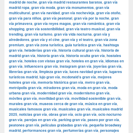
madrid de noche
,
gran vía madrid restaurantes baratos
,
gran vía
madrid ropa
,
gran vía moda
,
gran vía monumentos
,
gran vía
multicultural
,
gran vía navidad
,
gran vía nochevieja
,
gran vía otoño
,
gran vía para niños
,
gran vía peatonal
,
gran vía por la noche
,
gran
vía primavera
,
gran vía reyes magos
,
gran vía romántica
,
gran vía
shopping
,
gran vía sostenibilidad
,
gran vía teatro musical
,
gran vía
trending
,
gran vía turismo
,
gran vía vida nocturna
,
gran vía y
alrededores
,
gran vía y el cine
,
gran vía y el teatro
,
gran vía zona
premium
,
gran vía zona turística
,
guía turística gran vía
,
hashtags
gran vía
,
heladerías gran vía
,
historia cultural gran vía
,
historia de
madrid gran vía
,
historia gran vía
,
historia oculta gran vía
,
hostales
gran vía
,
hoteles con vistas gran vía
,
hoteles en gran vía
,
idiomas en
gran vía
,
influencers gran vía
,
instagram gran vía
,
joyerías gran vía
,
librerías gran vía
,
limpieza gran vía
,
luces navidad gran vía
,
lugares
turísticos madrid
,
lujo gran vía
,
mcdonald’s gran vía
,
mejores
hoteles gran vía
,
memoria histórica gran vía
,
metro gran vía
,
metrópolis gran vía
,
miradores gran vía
,
moda en gran vía
,
moda
urbana gran vía
,
modernidad gran vía
,
modernismo gran vía
,
móviles gran vía
,
movilidad gran vía
,
movilidad sostenible gran vía
,
murales gran vía
,
museos cerca de gran vía
,
música en gran vía
,
musicales famosos gran vía
,
musicales gran vía
,
musicales madrid
2025
,
noticias gran vía
,
obras gran vía
,
ocio gran vía
,
ocio nocturno
gran vía
,
parejas en gran vía
,
parking gran vía
,
paseo por gran vía
,
peatones gran vía
,
películas grabadas gran vía
,
pequeña broadway
madrid
,
performances gran vía
,
perfumerías gran vía
,
personajes