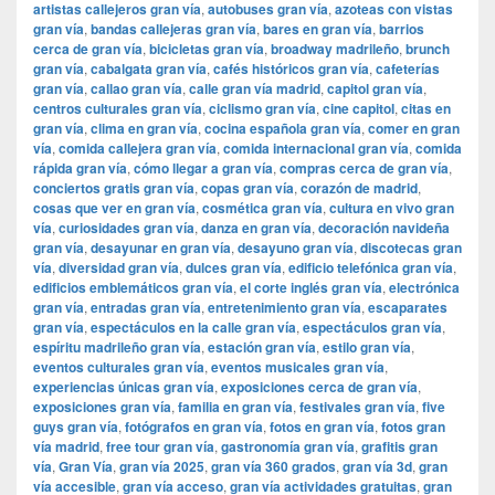
artistas callejeros gran vía
,
autobuses gran vía
,
azoteas con vistas
gran vía
,
bandas callejeras gran vía
,
bares en gran vía
,
barrios
cerca de gran vía
,
bicicletas gran vía
,
broadway madrileño
,
brunch
gran vía
,
cabalgata gran vía
,
cafés históricos gran vía
,
cafeterías
gran vía
,
callao gran vía
,
calle gran vía madrid
,
capitol gran vía
,
centros culturales gran vía
,
ciclismo gran vía
,
cine capitol
,
citas en
gran vía
,
clima en gran vía
,
cocina española gran vía
,
comer en gran
vía
,
comida callejera gran vía
,
comida internacional gran vía
,
comida
rápida gran vía
,
cómo llegar a gran vía
,
compras cerca de gran vía
,
conciertos gratis gran vía
,
copas gran vía
,
corazón de madrid
,
cosas que ver en gran vía
,
cosmética gran vía
,
cultura en vivo gran
vía
,
curiosidades gran vía
,
danza en gran vía
,
decoración navideña
gran vía
,
desayunar en gran vía
,
desayuno gran vía
,
discotecas gran
vía
,
diversidad gran vía
,
dulces gran vía
,
edificio telefónica gran vía
,
edificios emblemáticos gran vía
,
el corte inglés gran vía
,
electrónica
gran vía
,
entradas gran vía
,
entretenimiento gran vía
,
escaparates
gran vía
,
espectáculos en la calle gran vía
,
espectáculos gran vía
,
espíritu madrileño gran vía
,
estación gran vía
,
estilo gran vía
,
eventos culturales gran vía
,
eventos musicales gran vía
,
experiencias únicas gran vía
,
exposiciones cerca de gran vía
,
exposiciones gran vía
,
familia en gran vía
,
festivales gran vía
,
five
guys gran vía
,
fotógrafos en gran vía
,
fotos en gran vía
,
fotos gran
vía madrid
,
free tour gran vía
,
gastronomía gran vía
,
grafitis gran
vía
,
Gran Vía
,
gran vía 2025
,
gran vía 360 grados
,
gran vía 3d
,
gran
vía accesible
,
gran vía acceso
,
gran vía actividades gratuitas
,
gran