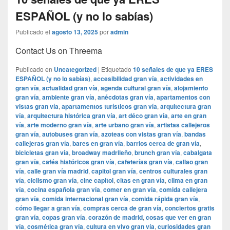
ESPAÑOL (y no lo sabías)
Publicado el
agosto 13, 2025
por
admin
Contact Us on Threema
Publicado en
Uncategorized
|
Etiquetado
10 señales de que ya ERES
ESPAÑOL (y no lo sabías)
,
accesibilidad gran vía
,
actividades en
gran vía
,
actualidad gran vía
,
agenda cultural gran vía
,
alojamiento
gran vía
,
ambiente gran vía
,
anécdotas gran vía
,
apartamentos con
vistas gran vía
,
apartamentos turísticos gran vía
,
arquitectura gran
vía
,
arquitectura histórica gran vía
,
art déco gran vía
,
arte en gran
vía
,
arte moderno gran vía
,
arte urbano gran vía
,
artistas callejeros
gran vía
,
autobuses gran vía
,
azoteas con vistas gran vía
,
bandas
callejeras gran vía
,
bares en gran vía
,
barrios cerca de gran vía
,
bicicletas gran vía
,
broadway madrileño
,
brunch gran vía
,
cabalgata
gran vía
,
cafés históricos gran vía
,
cafeterías gran vía
,
callao gran
vía
,
calle gran vía madrid
,
capitol gran vía
,
centros culturales gran
vía
,
ciclismo gran vía
,
cine capitol
,
citas en gran vía
,
clima en gran
vía
,
cocina española gran vía
,
comer en gran vía
,
comida callejera
gran vía
,
comida internacional gran vía
,
comida rápida gran vía
,
cómo llegar a gran vía
,
compras cerca de gran vía
,
conciertos gratis
gran vía
,
copas gran vía
,
corazón de madrid
,
cosas que ver en gran
vía
,
cosmética gran vía
,
cultura en vivo gran vía
,
curiosidades gran