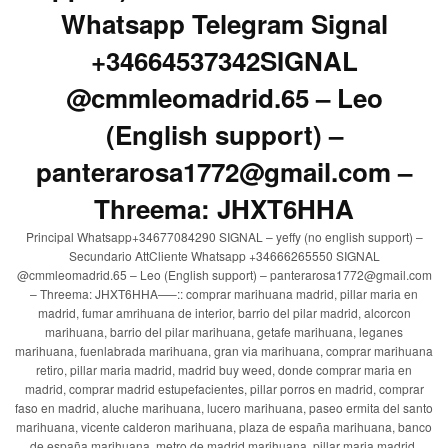
Whatsapp Telegram Signal
+34664537342SIGNAL
@cmmleomadrid.65 – Leo
(English support) –
panterarosa1772@gmail.com –
Threema: JHXT6HHA
Principal Whatsapp+34677084290 SIGNAL – yeffy (no english support) –
Secundario AttCliente Whatsapp +34666265550 SIGNAL
@cmmleomadrid.65 – Leo (English support) – panterarosa1772@gmail.com
– Threema: JHXT6HHA—–:: comprar marihuana madrid, pillar maria en
madrid, fumar amrihuana de interior, barrio del pilar madrid, alcorcon
marihuana, barrio del pilar marihuana, getafe marihuana, leganes
marihuana, fuenlabrada marihuana, gran via marihuana, comprar marihuana
retiro, pillar maria madrid, madrid buy weed, donde comprar maria en
madrid, comprar madrid estupefacientes, pillar porros en madrid, comprar
faso en madrid, aluche marihuana, lucero marihuana, paseo ermita del santo
marihuana, vicente calderon marihuana, plaza de españa marihuana, banco
de españa marihuana, metro de madrid marihuana, pillar maria madrid,