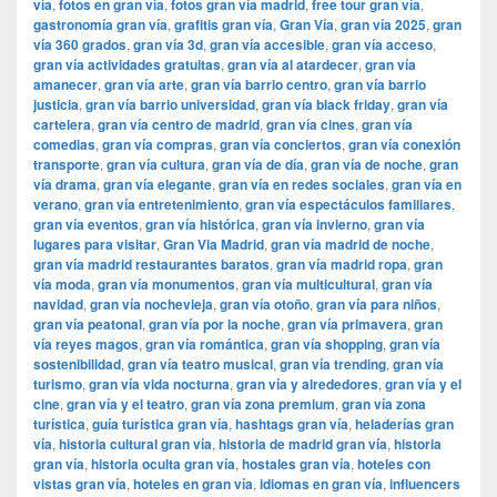
vía
,
fotos en gran vía
,
fotos gran vía madrid
,
free tour gran vía
,
gastronomía gran vía
,
grafitis gran vía
,
Gran Vía
,
gran vía 2025
,
gran
vía 360 grados
,
gran vía 3d
,
gran vía accesible
,
gran vía acceso
,
gran vía actividades gratuitas
,
gran vía al atardecer
,
gran vía
amanecer
,
gran vía arte
,
gran vía barrio centro
,
gran vía barrio
justicia
,
gran vía barrio universidad
,
gran vía black friday
,
gran vía
cartelera
,
gran vía centro de madrid
,
gran vía cines
,
gran vía
comedias
,
gran vía compras
,
gran vía conciertos
,
gran vía conexión
transporte
,
gran vía cultura
,
gran vía de día
,
gran vía de noche
,
gran
vía drama
,
gran vía elegante
,
gran vía en redes sociales
,
gran vía en
verano
,
gran vía entretenimiento
,
gran vía espectáculos familiares
,
gran vía eventos
,
gran vía histórica
,
gran vía invierno
,
gran vía
lugares para visitar
,
​​Gran Via Madrid
,
gran vía madrid de noche
,
gran vía madrid restaurantes baratos
,
gran vía madrid ropa
,
gran
vía moda
,
gran vía monumentos
,
gran vía multicultural
,
gran vía
navidad
,
gran vía nochevieja
,
gran vía otoño
,
gran vía para niños
,
gran vía peatonal
,
gran vía por la noche
,
gran vía primavera
,
gran
vía reyes magos
,
gran vía romántica
,
gran vía shopping
,
gran vía
sostenibilidad
,
gran vía teatro musical
,
gran vía trending
,
gran vía
turismo
,
gran vía vida nocturna
,
gran vía y alrededores
,
gran vía y el
cine
,
gran vía y el teatro
,
gran vía zona premium
,
gran vía zona
turística
,
guía turística gran vía
,
hashtags gran vía
,
heladerías gran
vía
,
historia cultural gran vía
,
historia de madrid gran vía
,
historia
gran vía
,
historia oculta gran vía
,
hostales gran vía
,
hoteles con
vistas gran vía
,
hoteles en gran vía
,
idiomas en gran vía
,
influencers