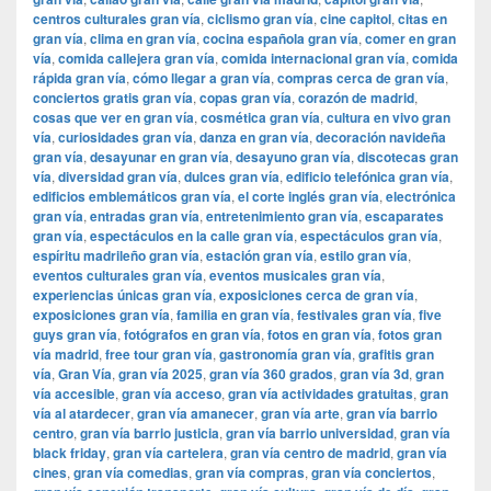
centros culturales gran vía
,
ciclismo gran vía
,
cine capitol
,
citas en
gran vía
,
clima en gran vía
,
cocina española gran vía
,
comer en gran
vía
,
comida callejera gran vía
,
comida internacional gran vía
,
comida
rápida gran vía
,
cómo llegar a gran vía
,
compras cerca de gran vía
,
conciertos gratis gran vía
,
copas gran vía
,
corazón de madrid
,
cosas que ver en gran vía
,
cosmética gran vía
,
cultura en vivo gran
vía
,
curiosidades gran vía
,
danza en gran vía
,
decoración navideña
gran vía
,
desayunar en gran vía
,
desayuno gran vía
,
discotecas gran
vía
,
diversidad gran vía
,
dulces gran vía
,
edificio telefónica gran vía
,
edificios emblemáticos gran vía
,
el corte inglés gran vía
,
electrónica
gran vía
,
entradas gran vía
,
entretenimiento gran vía
,
escaparates
gran vía
,
espectáculos en la calle gran vía
,
espectáculos gran vía
,
espíritu madrileño gran vía
,
estación gran vía
,
estilo gran vía
,
eventos culturales gran vía
,
eventos musicales gran vía
,
experiencias únicas gran vía
,
exposiciones cerca de gran vía
,
exposiciones gran vía
,
familia en gran vía
,
festivales gran vía
,
five
guys gran vía
,
fotógrafos en gran vía
,
fotos en gran vía
,
fotos gran
vía madrid
,
free tour gran vía
,
gastronomía gran vía
,
grafitis gran
vía
,
Gran Vía
,
gran vía 2025
,
gran vía 360 grados
,
gran vía 3d
,
gran
vía accesible
,
gran vía acceso
,
gran vía actividades gratuitas
,
gran
vía al atardecer
,
gran vía amanecer
,
gran vía arte
,
gran vía barrio
centro
,
gran vía barrio justicia
,
gran vía barrio universidad
,
gran vía
black friday
,
gran vía cartelera
,
gran vía centro de madrid
,
gran vía
cines
,
gran vía comedias
,
gran vía compras
,
gran vía conciertos
,