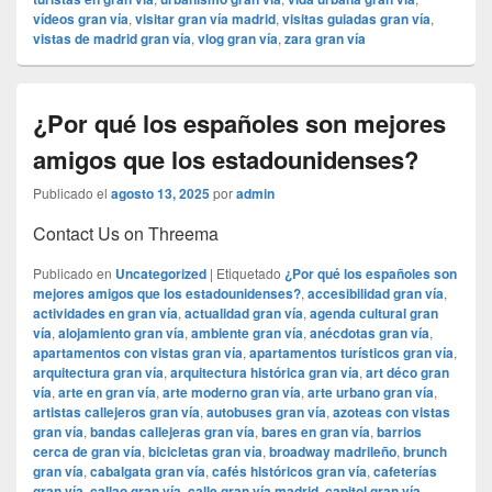
vídeos gran vía
,
visitar gran vía madrid
,
visitas guiadas gran vía
,
vistas de madrid gran vía
,
vlog gran vía
,
zara gran vía
¿Por qué los españoles son mejores
amigos que los estadounidenses?
Publicado el
agosto 13, 2025
por
admin
Contact Us on Threema
Publicado en
Uncategorized
|
Etiquetado
¿Por qué los españoles son
mejores amigos que los estadounidenses?
,
accesibilidad gran vía
,
actividades en gran vía
,
actualidad gran vía
,
agenda cultural gran
vía
,
alojamiento gran vía
,
ambiente gran vía
,
anécdotas gran vía
,
apartamentos con vistas gran vía
,
apartamentos turísticos gran vía
,
arquitectura gran vía
,
arquitectura histórica gran vía
,
art déco gran
vía
,
arte en gran vía
,
arte moderno gran vía
,
arte urbano gran vía
,
artistas callejeros gran vía
,
autobuses gran vía
,
azoteas con vistas
gran vía
,
bandas callejeras gran vía
,
bares en gran vía
,
barrios
cerca de gran vía
,
bicicletas gran vía
,
broadway madrileño
,
brunch
gran vía
,
cabalgata gran vía
,
cafés históricos gran vía
,
cafeterías
gran vía
,
callao gran vía
,
calle gran vía madrid
,
capitol gran vía
,