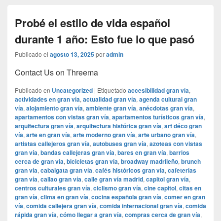
Probé el estilo de vida español
durante 1 año: Esto fue lo que pasó
Publicado el
agosto 13, 2025
por
admin
Contact Us on Threema
Publicado en
Uncategorized
|
Etiquetado
accesibilidad gran vía
,
actividades en gran vía
,
actualidad gran vía
,
agenda cultural gran
vía
,
alojamiento gran vía
,
ambiente gran vía
,
anécdotas gran vía
,
apartamentos con vistas gran vía
,
apartamentos turísticos gran vía
,
arquitectura gran vía
,
arquitectura histórica gran vía
,
art déco gran
vía
,
arte en gran vía
,
arte moderno gran vía
,
arte urbano gran vía
,
artistas callejeros gran vía
,
autobuses gran vía
,
azoteas con vistas
gran vía
,
bandas callejeras gran vía
,
bares en gran vía
,
barrios
cerca de gran vía
,
bicicletas gran vía
,
broadway madrileño
,
brunch
gran vía
,
cabalgata gran vía
,
cafés históricos gran vía
,
cafeterías
gran vía
,
callao gran vía
,
calle gran vía madrid
,
capitol gran vía
,
centros culturales gran vía
,
ciclismo gran vía
,
cine capitol
,
citas en
gran vía
,
clima en gran vía
,
cocina española gran vía
,
comer en gran
vía
,
comida callejera gran vía
,
comida internacional gran vía
,
comida
rápida gran vía
,
cómo llegar a gran vía
,
compras cerca de gran vía
,