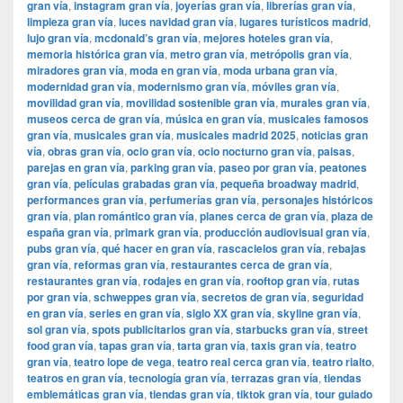
gran vía
,
instagram gran vía
,
joyerías gran vía
,
librerías gran vía
,
limpieza gran vía
,
luces navidad gran vía
,
lugares turísticos madrid
,
lujo gran vía
,
mcdonald’s gran vía
,
mejores hoteles gran vía
,
memoria histórica gran vía
,
metro gran vía
,
metrópolis gran vía
,
miradores gran vía
,
moda en gran vía
,
moda urbana gran vía
,
modernidad gran vía
,
modernismo gran vía
,
móviles gran vía
,
movilidad gran vía
,
movilidad sostenible gran vía
,
murales gran vía
,
museos cerca de gran vía
,
música en gran vía
,
musicales famosos
gran vía
,
musicales gran vía
,
musicales madrid 2025
,
noticias gran
vía
,
obras gran vía
,
ocio gran vía
,
ocio nocturno gran vía
,
paisas
,
parejas en gran vía
,
parking gran vía
,
paseo por gran vía
,
peatones
gran vía
,
películas grabadas gran vía
,
pequeña broadway madrid
,
performances gran vía
,
perfumerías gran vía
,
personajes históricos
gran vía
,
plan romántico gran vía
,
planes cerca de gran vía
,
plaza de
españa gran vía
,
primark gran vía
,
producción audiovisual gran vía
,
pubs gran vía
,
qué hacer en gran vía
,
rascacielos gran vía
,
rebajas
gran vía
,
reformas gran vía
,
restaurantes cerca de gran vía
,
restaurantes gran vía
,
rodajes en gran vía
,
rooftop gran vía
,
rutas
por gran vía
,
schweppes gran vía
,
secretos de gran vía
,
seguridad
en gran vía
,
series en gran vía
,
siglo XX gran vía
,
skyline gran vía
,
sol gran vía
,
spots publicitarios gran vía
,
starbucks gran vía
,
street
food gran vía
,
tapas gran vía
,
tarta gran vía
,
taxis gran vía
,
teatro
gran vía
,
teatro lope de vega
,
teatro real cerca gran vía
,
teatro rialto
,
teatros en gran vía
,
tecnología gran vía
,
terrazas gran vía
,
tiendas
emblemáticas gran vía
,
tiendas gran vía
,
tiktok gran vía
,
tour guiado