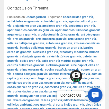
Contact Us on Threema
Publicado en
Uncategorized
|
Etiquetado
accesibilidad gran vía
,
actividades en gran vía
,
actualidad gran vía
,
agenda cultural gran
vía
,
alojamiento gran vía
,
ambiente gran vía
,
anécdotas gran vía
,
apartamentos con vistas gran vía
,
apartamentos turísticos gran vía
,
arquitectura gran vía
,
arquitectura histórica gran vía
,
art déco gran
vía
,
arte en gran vía
,
arte moderno gran vía
,
arte urbano gran vía
,
artistas callejeros gran vía
,
autobuses gran vía
,
azoteas con vistas
gran vía
,
bandas callejeras gran vía
,
bares en gran vía
,
barrios
cerca de gran vía
,
bicicletas gran vía
,
broadway madrileño
,
brunch
gran vía
,
cabalgata gran vía
,
cafés históricos gran vía
,
cafeterías
gran vía
,
callao gran vía
,
calle gran vía madrid
,
capitol gran vía
,
centros culturales gran vía
,
ciclismo gran vía
,
cine capitol
,
citas en
gran vía
,
clima en gran vía
,
cocina española gran vía
,
comer en gran
vía
,
comida callejera gran vía
,
comida internacional gran vía
,
comida
rápida gran vía
,
cómo llegar a gran vía
,
compras cerca de gran vía
,
conciertos gratis gran vía
,
copas gran vía
,
corazón de madrid
,
cosas que ver en gran vía
,
cosmética gran vía
,
cultura en vivo gran
vía
,
curiosidades gran vía
,
danza en gran vía
,
decoración navideña
Contac
Contact Us
gran vía
,
desayunar en gran vía
,
desayuno gran vía
,
discotecas gran
Us
vía
,
diversidad gran vía
,
dulces gran vía
,
edificio telefónica gran vía
,
edificios emblemáticos gran vía
,
el corte inglés gran vía
,
electrónica
gran vía
,
entradas gran vía
,
entretenimiento gran vía
,
escaparates