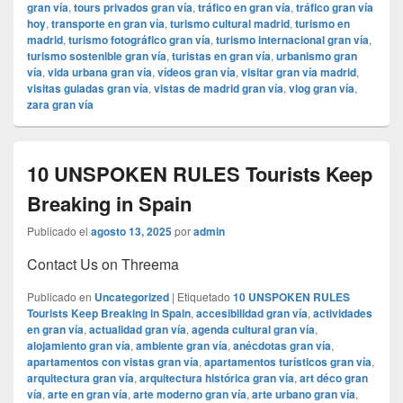
gran vía
,
tours privados gran vía
,
tráfico en gran vía
,
tráfico gran vía
hoy
,
transporte en gran vía
,
turismo cultural madrid
,
turismo en
madrid
,
turismo fotográfico gran vía
,
turismo internacional gran vía
,
turismo sostenible gran vía
,
turistas en gran vía
,
urbanismo gran
vía
,
vida urbana gran vía
,
vídeos gran vía
,
visitar gran vía madrid
,
visitas guiadas gran vía
,
vistas de madrid gran vía
,
vlog gran vía
,
zara gran vía
10 UNSPOKEN RULES Tourists Keep
Breaking in Spain
Publicado el
agosto 13, 2025
por
admin
Contact Us on Threema
Publicado en
Uncategorized
|
Etiquetado
10 UNSPOKEN RULES
Tourists Keep Breaking in Spain
,
accesibilidad gran vía
,
actividades
en gran vía
,
actualidad gran vía
,
agenda cultural gran vía
,
alojamiento gran vía
,
ambiente gran vía
,
anécdotas gran vía
,
apartamentos con vistas gran vía
,
apartamentos turísticos gran vía
,
arquitectura gran vía
,
arquitectura histórica gran vía
,
art déco gran
vía
,
arte en gran vía
,
arte moderno gran vía
,
arte urbano gran vía
,