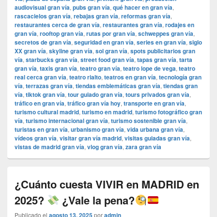
audiovisual gran vía
,
pubs gran vía
,
qué hacer en gran vía
,
rascacielos gran vía
,
rebajas gran vía
,
reformas gran vía
,
restaurantes cerca de gran vía
,
restaurantes gran vía
,
rodajes en
gran vía
,
rooftop gran vía
,
rutas por gran vía
,
schweppes gran vía
,
secretos de gran vía
,
seguridad en gran vía
,
series en gran vía
,
siglo
XX gran vía
,
skyline gran vía
,
sol gran vía
,
spots publicitarios gran
vía
,
starbucks gran vía
,
street food gran vía
,
tapas gran vía
,
tarta
gran vía
,
taxis gran vía
,
teatro gran vía
,
teatro lope de vega
,
teatro
real cerca gran vía
,
teatro rialto
,
teatros en gran vía
,
tecnología gran
vía
,
terrazas gran vía
,
tiendas emblemáticas gran vía
,
tiendas gran
vía
,
tiktok gran vía
,
tour guiado gran vía
,
tours privados gran vía
,
tráfico en gran vía
,
tráfico gran vía hoy
,
transporte en gran vía
,
turismo cultural madrid
,
turismo en madrid
,
turismo fotográfico gran
vía
,
turismo internacional gran vía
,
turismo sostenible gran vía
,
turistas en gran vía
,
urbanismo gran vía
,
vida urbana gran vía
,
vídeos gran vía
,
visitar gran vía madrid
,
visitas guiadas gran vía
,
vistas de madrid gran vía
,
vlog gran vía
,
zara gran vía
¿Cuánto cuesta VIVIR en MADRID en
2025?
¿Vale la pena?
Publicado el
agosto 13, 2025
por
admin