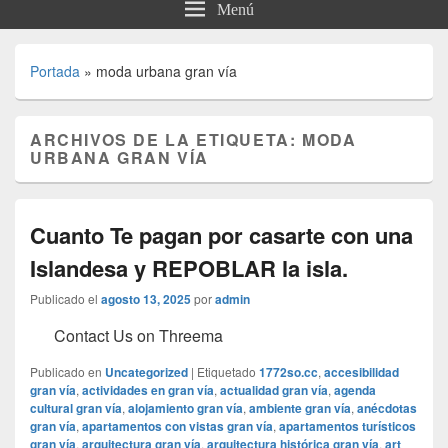
Menú
Portada
»
moda urbana gran vía
ARCHIVOS DE LA ETIQUETA:
MODA
URBANA GRAN VÍA
Cuanto Te pagan por casarte con una
Islandesa y REPOBLAR la isla.
Publicado el
agosto 13, 2025
por
admin
Contact Us on Threema
Publicado en
Uncategorized
|
Etiquetado
1772so.cc
,
accesibilidad
gran vía
,
actividades en gran vía
,
actualidad gran vía
,
agenda
cultural gran vía
,
alojamiento gran vía
,
ambiente gran vía
,
anécdotas
gran vía
,
apartamentos con vistas gran vía
,
apartamentos turísticos
gran vía
,
arquitectura gran vía
,
arquitectura histórica gran vía
,
art