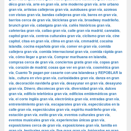
déco gran vía
,
arte en gran vía
,
arte moderno gran vía
,
arte urbano
gran vía
,
artistas callejeros gran vía
,
autobuses gran vía
,
azoteas
con vistas gran vía
,
bandas callejeras gran vía
,
bares en gran vía
,
barrios cerca de gran vía
,
bicicletas gran vía
,
broadway madrileño
,
brunch gran vía
,
cabalgata gran vía
,
cafés históricos gran vía
,
cafeterías gran vía
,
callao gran vía
,
calle gran vía madrid
,
cannabis
,
capitol gran vía
,
centros culturales gran vía
,
ciclismo gran vía
,
cine
capitol
,
citas en gran vía
,
clima en gran vía
,
cmmadrid
,
cocaina
islandia
,
cocina española gran vía
,
comer en gran vía
,
comida
callejera gran vía
,
comida internacional gran vía
,
comida rápida gran
vía
,
cómo llegar a gran vía
,
Comprar marihuana en islandia
,
compras cerca de gran vía
,
conciertos gratis gran vía
,
copas gran
vía
,
corazón de madrid
,
cosas que ver en gran vía
,
cosmética gran
vía
,
Cuanto Te pagan por casarte con una Islandesa y REPOBLAR la
isla.
,
cultura en vivo gran vía
,
curiosidades gran vía
,
danza en gran
vía
,
decoración navideña gran vía
,
desayunar en gran vía
,
desayuno
gran vía
,
Dinero
,
discotecas gran vía
,
diversidad gran vía
,
dulces
gran vía
,
edificio telefónica gran vía
,
edificios emblemáticos gran
vía
,
el corte inglés gran vía
,
electrónica gran vía
,
entradas gran vía
,
entretenimiento gran vía
,
escaparates gran vía
,
espectáculos en la
calle gran vía
,
espectáculos gran vía
,
espíritu madrileño gran vía
,
estación gran vía
,
estilo gran vía
,
eventos culturales gran vía
,
eventos musicales gran vía
,
experiencias únicas gran vía
,
exposiciones cerca de gran vía
,
exposiciones gran vía
,
familia en
gran vía
,
festivales gran vía
,
five guys gran vía
,
fotógrafos en gran