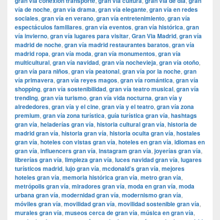
gran vía conexión transporte
,
gran vía cultura
,
gran vía de día
,
gran
vía de noche
,
gran vía drama
,
gran vía elegante
,
gran vía en redes
sociales
,
gran vía en verano
,
gran vía entretenimiento
,
gran vía
espectáculos familiares
,
gran vía eventos
,
gran vía histórica
,
gran
vía invierno
,
gran vía lugares para visitar
,
​​Gran Via Madrid
,
gran vía
madrid de noche
,
gran vía madrid restaurantes baratos
,
gran vía
madrid ropa
,
gran vía moda
,
gran vía monumentos
,
gran vía
multicultural
,
gran vía navidad
,
gran vía nochevieja
,
gran vía otoño
,
gran vía para niños
,
gran vía peatonal
,
gran vía por la noche
,
gran
vía primavera
,
gran vía reyes magos
,
gran vía romántica
,
gran vía
shopping
,
gran vía sostenibilidad
,
gran vía teatro musical
,
gran vía
trending
,
gran vía turismo
,
gran vía vida nocturna
,
gran vía y
alrededores
,
gran vía y el cine
,
gran vía y el teatro
,
gran vía zona
premium
,
gran vía zona turística
,
guía turística gran vía
,
hashtags
gran vía
,
heladerías gran vía
,
historia cultural gran vía
,
historia de
madrid gran vía
,
historia gran vía
,
historia oculta gran vía
,
hostales
gran vía
,
hoteles con vistas gran vía
,
hoteles en gran vía
,
idiomas en
gran vía
,
influencers gran vía
,
instagram gran vía
,
joyerías gran vía
,
librerías gran vía
,
limpieza gran vía
,
luces navidad gran vía
,
lugares
turísticos madrid
,
lujo gran vía
,
mcdonald’s gran vía
,
mejores
hoteles gran vía
,
memoria histórica gran vía
,
metro gran vía
,
metrópolis gran vía
,
miradores gran vía
,
moda en gran vía
,
moda
urbana gran vía
,
modernidad gran vía
,
modernismo gran vía
,
móviles gran vía
,
movilidad gran vía
,
movilidad sostenible gran vía
,
murales gran vía
,
museos cerca de gran vía
,
música en gran vía
,