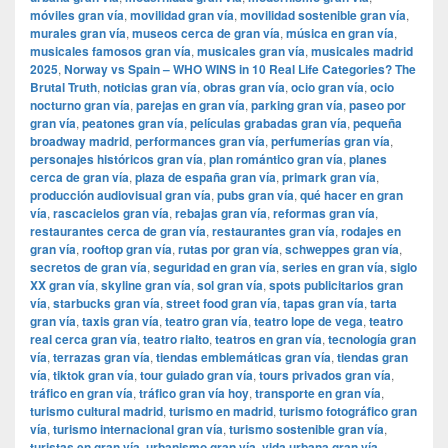
móviles gran vía
,
movilidad gran vía
,
movilidad sostenible gran vía
,
murales gran vía
,
museos cerca de gran vía
,
música en gran vía
,
musicales famosos gran vía
,
musicales gran vía
,
musicales madrid
2025
,
Norway vs Spain – WHO WINS in 10 Real Life Categories? The
Brutal Truth
,
noticias gran vía
,
obras gran vía
,
ocio gran vía
,
ocio
nocturno gran vía
,
parejas en gran vía
,
parking gran vía
,
paseo por
gran vía
,
peatones gran vía
,
películas grabadas gran vía
,
pequeña
broadway madrid
,
performances gran vía
,
perfumerías gran vía
,
personajes históricos gran vía
,
plan romántico gran vía
,
planes
cerca de gran vía
,
plaza de españa gran vía
,
primark gran vía
,
producción audiovisual gran vía
,
pubs gran vía
,
qué hacer en gran
vía
,
rascacielos gran vía
,
rebajas gran vía
,
reformas gran vía
,
restaurantes cerca de gran vía
,
restaurantes gran vía
,
rodajes en
gran vía
,
rooftop gran vía
,
rutas por gran vía
,
schweppes gran vía
,
secretos de gran vía
,
seguridad en gran vía
,
series en gran vía
,
siglo
XX gran vía
,
skyline gran vía
,
sol gran vía
,
spots publicitarios gran
vía
,
starbucks gran vía
,
street food gran vía
,
tapas gran vía
,
tarta
gran vía
,
taxis gran vía
,
teatro gran vía
,
teatro lope de vega
,
teatro
real cerca gran vía
,
teatro rialto
,
teatros en gran vía
,
tecnología gran
vía
,
terrazas gran vía
,
tiendas emblemáticas gran vía
,
tiendas gran
vía
,
tiktok gran vía
,
tour guiado gran vía
,
tours privados gran vía
,
tráfico en gran vía
,
tráfico gran vía hoy
,
transporte en gran vía
,
turismo cultural madrid
,
turismo en madrid
,
turismo fotográfico gran
vía
,
turismo internacional gran vía
,
turismo sostenible gran vía
,
turistas en gran vía
,
urbanismo gran vía
,
vida urbana gran vía
,