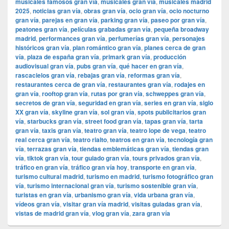
musicales famosos gran vía
,
musicales gran vía
,
musicales madrid
2025
,
noticias gran vía
,
obras gran vía
,
ocio gran vía
,
ocio nocturno
gran vía
,
parejas en gran vía
,
parking gran vía
,
paseo por gran vía
,
peatones gran vía
,
películas grabadas gran vía
,
pequeña broadway
madrid
,
performances gran vía
,
perfumerías gran vía
,
personajes
históricos gran vía
,
plan romántico gran vía
,
planes cerca de gran
vía
,
plaza de españa gran vía
,
primark gran vía
,
producción
audiovisual gran vía
,
pubs gran vía
,
qué hacer en gran vía
,
rascacielos gran vía
,
rebajas gran vía
,
reformas gran vía
,
restaurantes cerca de gran vía
,
restaurantes gran vía
,
rodajes en
gran vía
,
rooftop gran vía
,
rutas por gran vía
,
schweppes gran vía
,
secretos de gran vía
,
seguridad en gran vía
,
series en gran vía
,
siglo
XX gran vía
,
skyline gran vía
,
sol gran vía
,
spots publicitarios gran
vía
,
starbucks gran vía
,
street food gran vía
,
tapas gran vía
,
tarta
gran vía
,
taxis gran vía
,
teatro gran vía
,
teatro lope de vega
,
teatro
real cerca gran vía
,
teatro rialto
,
teatros en gran vía
,
tecnología gran
vía
,
terrazas gran vía
,
tiendas emblemáticas gran vía
,
tiendas gran
vía
,
tiktok gran vía
,
tour guiado gran vía
,
tours privados gran vía
,
tráfico en gran vía
,
tráfico gran vía hoy
,
transporte en gran vía
,
turismo cultural madrid
,
turismo en madrid
,
turismo fotográfico gran
vía
,
turismo internacional gran vía
,
turismo sostenible gran vía
,
turistas en gran vía
,
urbanismo gran vía
,
vida urbana gran vía
,
vídeos gran vía
,
visitar gran vía madrid
,
visitas guiadas gran vía
,
vistas de madrid gran vía
,
vlog gran vía
,
zara gran vía