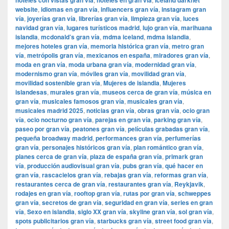
hoteles con vistas gran vía
hoteles en gran vía
Iceland darknet
website
,
idiomas en gran vía
,
influencers gran vía
,
instagram gran
vía
,
joyerías gran vía
,
librerías gran vía
,
limpieza gran vía
,
luces
navidad gran vía
,
lugares turísticos madrid
,
lujo gran vía
,
marihuana
islandia
,
mcdonald’s gran vía
,
mdma iceland
,
mdma islandia
,
mejores hoteles gran vía
,
memoria histórica gran vía
,
metro gran
vía
,
metrópolis gran vía
,
mexicanos en españa
,
miradores gran vía
,
moda en gran vía
,
moda urbana gran vía
,
modernidad gran vía
,
modernismo gran vía
,
móviles gran vía
,
movilidad gran vía
,
movilidad sostenible gran vía
,
Mujeres de islandia
,
Mujeres
islandesas
,
murales gran vía
,
museos cerca de gran vía
,
música en
gran vía
,
musicales famosos gran vía
,
musicales gran vía
,
musicales madrid 2025
,
noticias gran vía
,
obras gran vía
,
ocio gran
vía
,
ocio nocturno gran vía
,
parejas en gran vía
,
parking gran vía
,
paseo por gran vía
,
peatones gran vía
,
películas grabadas gran vía
,
pequeña broadway madrid
,
performances gran vía
,
perfumerías
gran vía
,
personajes históricos gran vía
,
plan romántico gran vía
,
planes cerca de gran vía
,
plaza de españa gran vía
,
primark gran
vía
,
producción audiovisual gran vía
,
pubs gran vía
,
qué hacer en
gran vía
,
rascacielos gran vía
,
rebajas gran vía
,
reformas gran vía
,
restaurantes cerca de gran vía
,
restaurantes gran vía
,
Reykjavik
,
rodajes en gran vía
,
rooftop gran vía
,
rutas por gran vía
,
schweppes
gran vía
,
secretos de gran vía
,
seguridad en gran vía
,
series en gran
vía
,
Sexo en islandia
,
siglo XX gran vía
,
skyline gran vía
,
sol gran vía
,
spots publicitarios gran vía
,
starbucks gran vía
,
street food gran vía
,