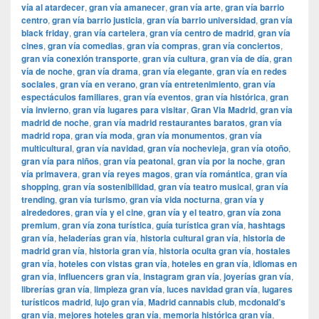
vía al atardecer
,
gran vía amanecer
,
gran vía arte
,
gran vía barrio
centro
,
gran vía barrio justicia
,
gran vía barrio universidad
,
gran vía
black friday
,
gran vía cartelera
,
gran vía centro de madrid
,
gran vía
cines
,
gran vía comedias
,
gran vía compras
,
gran vía conciertos
,
gran vía conexión transporte
,
gran vía cultura
,
gran vía de día
,
gran
vía de noche
,
gran vía drama
,
gran vía elegante
,
gran vía en redes
sociales
,
gran vía en verano
,
gran vía entretenimiento
,
gran vía
espectáculos familiares
,
gran vía eventos
,
gran vía histórica
,
gran
vía invierno
,
gran vía lugares para visitar
,
​​Gran Via Madrid
,
gran vía
madrid de noche
,
gran vía madrid restaurantes baratos
,
gran vía
madrid ropa
,
gran vía moda
,
gran vía monumentos
,
gran vía
multicultural
,
gran vía navidad
,
gran vía nochevieja
,
gran vía otoño
,
gran vía para niños
,
gran vía peatonal
,
gran vía por la noche
,
gran
vía primavera
,
gran vía reyes magos
,
gran vía romántica
,
gran vía
shopping
,
gran vía sostenibilidad
,
gran vía teatro musical
,
gran vía
trending
,
gran vía turismo
,
gran vía vida nocturna
,
gran vía y
alrededores
,
gran vía y el cine
,
gran vía y el teatro
,
gran vía zona
premium
,
gran vía zona turística
,
guía turística gran vía
,
hashtags
gran vía
,
heladerías gran vía
,
historia cultural gran vía
,
historia de
madrid gran vía
,
historia gran vía
,
historia oculta gran vía
,
hostales
gran vía
,
hoteles con vistas gran vía
,
hoteles en gran vía
,
idiomas en
gran vía
,
influencers gran vía
,
instagram gran vía
,
joyerías gran vía
,
librerías gran vía
,
limpieza gran vía
,
luces navidad gran vía
,
lugares
turísticos madrid
,
lujo gran vía
,
Madrid cannabis club
,
mcdonald’s
gran vía
,
mejores hoteles gran vía
,
memoria histórica gran vía
,