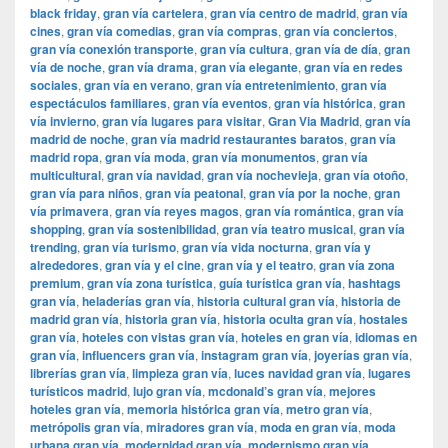
black friday
,
gran vía cartelera
,
gran vía centro de madrid
,
gran vía
cines
,
gran vía comedias
,
gran vía compras
,
gran vía conciertos
,
gran vía conexión transporte
,
gran vía cultura
,
gran vía de día
,
gran
vía de noche
,
gran vía drama
,
gran vía elegante
,
gran vía en redes
sociales
,
gran vía en verano
,
gran vía entretenimiento
,
gran vía
espectáculos familiares
,
gran vía eventos
,
gran vía histórica
,
gran
vía invierno
,
gran vía lugares para visitar
,
​​Gran Via Madrid
,
gran vía
madrid de noche
,
gran vía madrid restaurantes baratos
,
gran vía
madrid ropa
,
gran vía moda
,
gran vía monumentos
,
gran vía
multicultural
,
gran vía navidad
,
gran vía nochevieja
,
gran vía otoño
,
gran vía para niños
,
gran vía peatonal
,
gran vía por la noche
,
gran
vía primavera
,
gran vía reyes magos
,
gran vía romántica
,
gran vía
shopping
,
gran vía sostenibilidad
,
gran vía teatro musical
,
gran vía
trending
,
gran vía turismo
,
gran vía vida nocturna
,
gran vía y
alrededores
,
gran vía y el cine
,
gran vía y el teatro
,
gran vía zona
premium
,
gran vía zona turística
,
guía turística gran vía
,
hashtags
gran vía
,
heladerías gran vía
,
historia cultural gran vía
,
historia de
madrid gran vía
,
historia gran vía
,
historia oculta gran vía
,
hostales
gran vía
,
hoteles con vistas gran vía
,
hoteles en gran vía
,
idiomas en
gran vía
,
influencers gran vía
,
instagram gran vía
,
joyerías gran vía
,
librerías gran vía
,
limpieza gran vía
,
luces navidad gran vía
,
lugares
turísticos madrid
,
lujo gran vía
,
mcdonald’s gran vía
,
mejores
hoteles gran vía
,
memoria histórica gran vía
,
metro gran vía
,
metrópolis gran vía
,
miradores gran vía
,
moda en gran vía
,
moda
urbana gran vía
,
modernidad gran vía
,
modernismo gran vía
,