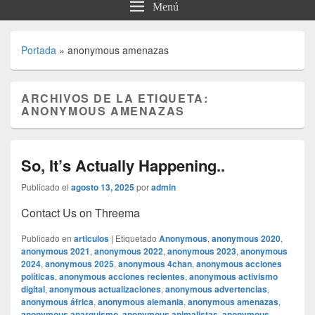
Menú
Portada
»
anonymous amenazas
ARCHIVOS DE LA ETIQUETA:
ANONYMOUS AMENAZAS
So, It’s Actually Happening..
Publicado el
agosto 13, 2025
por
admin
Contact Us on Threema
Publicado en
articulos
|
Etiquetado
Anonymous
,
anonymous 2020
,
anonymous 2021
,
anonymous 2022
,
anonymous 2023
,
anonymous
2024
,
anonymous 2025
,
anonymous 4chan
,
anonymous acciones
políticas
,
anonymous acciones recientes
,
anonymous activismo
digital
,
anonymous actualizaciones
,
anonymous advertencias
,
anonymous áfrica
,
anonymous alemania
,
anonymous amenazas
,
anonymous anarquismo
,
anonymous animalistas
,
anonymous