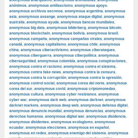
anónimos
,
anonymous antifascismo
,
anonymous apoyo
,
anonymous archivos secretos
,
anonymous argentina
,
anonymous
asia
,
anonymous assange
,
anonymous ataque digital
,
anonymous
australia
,
anonymous ayuda
,
anonymous bancos mundiales
,
anonymous big data
,
anonymous bilderberg
,
anonymous bitcoin
,
anonymous blockchain
,
anonymous bolivia
,
anonymous brasil
,
anonymous campaña
,
anonymous campañas virales
,
anonymous
canadá
,
anonymous capitalismo
,
anonymous chile
,
anonymous
china
,
anonymous ciberactivismo
,
anonymous ciberataques
,
anonymous ciberguerra
,
anonymous ciberpolítica
,
anonymous
ciberseguridad
,
anonymous colombia
,
anonymous conspiraciones
,
anonymous contra el racismo
,
anonymous contra el sistema
,
anonymous contra fake news
,
anonymous contra la censura
,
anonymous contra la corrupción
,
anonymous contra la opresión
,
anonymous control social
,
anonymous corea del norte
,
anonymous
corea del sur
,
anonymous covid
,
anonymous criptomonedas
,
anonymous cultura
,
anonymous cyber resistance
,
anonymous
cyber war
,
anonymous dark web
,
anonymous darknet
,
anonymous
darknet markets
,
anonymous deep web
,
anonymous defensa digital
,
anonymous denuncia mundial
,
anonymous denuncias
,
anonymous
derechos humanos
,
anonymous digital war
,
anonymous disidencia
,
anonymous disidentes
,
anonymous ecologismo
,
anonymous
ecuador
,
anonymous elecciones
,
anonymous en español
,
anonymous en redes
,
anonymous enemigo del sistema
,
anonymous