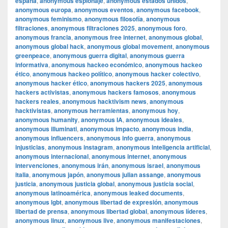
españa
,
anonymous espionaje
,
anonymous estados unidos
,
anonymous europa
,
anonymous eventos
,
anonymous facebook
,
anonymous feminismo
,
anonymous filosofía
,
anonymous
filtraciones
,
anonymous filtraciones 2025
,
anonymous foro
,
anonymous francia
,
anonymous free internet
,
anonymous global
,
anonymous global hack
,
anonymous global movement
,
anonymous
greenpeace
,
anonymous guerra digital
,
anonymous guerra
informativa
,
anonymous hackeo económico
,
anonymous hackeo
ético
,
anonymous hackeo político
,
anonymous hacker colectivo
,
anonymous hacker ético
,
anonymous hackers 2025
,
anonymous
hackers activistas
,
anonymous hackers famosos
,
anonymous
hackers reales
,
anonymous hacktivism news
,
anonymous
hacktivistas
,
anonymous herramientas
,
anonymous hoy
,
anonymous humanity
,
anonymous IA
,
anonymous ideales
,
anonymous illuminati
,
anonymous impacto
,
anonymous india
,
anonymous influencers
,
anonymous info guerra
,
anonymous
injusticias
,
anonymous instagram
,
anonymous inteligencia artificial
,
anonymous internacional
,
anonymous internet
,
anonymous
intervenciones
,
anonymous irán
,
anonymous israel
,
anonymous
italia
,
anonymous japón
,
anonymous julian assange
,
anonymous
justicia
,
anonymous justicia global
,
anonymous justicia social
,
anonymous latinoamérica
,
anonymous leaked documents
,
anonymous lgbt
,
anonymous libertad de expresión
,
anonymous
libertad de prensa
,
anonymous libertad global
,
anonymous líderes
,
anonymous linux
,
anonymous live
,
anonymous manifestaciones
,