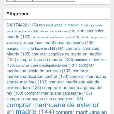
Etiquetas
602174422
(133)
buy best weed in madrid
(130)
calle alcala
club cannabico
venta de marihuana
(128)
calle serrano marihuana
(128)
madrid
(133)
club de caballo marihuana madrid
(128)
club de campo madrid
comparr marihuana malasaña
(135)
marihuana
(128)
comprar cannabis
comprar amnesia haze madrid
(130)
Madrid
(135)
comprar cogollos de maria en madrid
(134)
comprar faso en madrid
(133)
comprar kritikal max
comprar
(130)
comprar madrid estupefacientes
(131)
marihuana alcala de henares
(133)
comprar
marihuana alcorcon central
(133)
comprar marihuana
alonso martinez
(133)
comprar marihuana alto de
extremadura
(133)
comprar marihuana arganda del
rey
(133)
comprar marihuana carpetana
(133)
comprar marihuana club cannabico
(133)
comprar marihuana de exterior
en madrid
(144)
comprar marihuana en