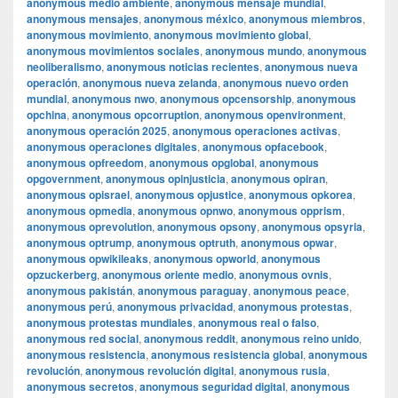
anonymous medio ambiente
,
anonymous mensaje mundial
,
anonymous mensajes
,
anonymous méxico
,
anonymous miembros
,
anonymous movimiento
,
anonymous movimiento global
,
anonymous movimientos sociales
,
anonymous mundo
,
anonymous
neoliberalismo
,
anonymous noticias recientes
,
anonymous nueva
operación
,
anonymous nueva zelanda
,
anonymous nuevo orden
mundial
,
anonymous nwo
,
anonymous opcensorship
,
anonymous
opchina
,
anonymous opcorruption
,
anonymous openvironment
,
anonymous operación 2025
,
anonymous operaciones activas
,
anonymous operaciones digitales
,
anonymous opfacebook
,
anonymous opfreedom
,
anonymous opglobal
,
anonymous
opgovernment
,
anonymous opinjusticia
,
anonymous opiran
,
anonymous opisrael
,
anonymous opjustice
,
anonymous opkorea
,
anonymous opmedia
,
anonymous opnwo
,
anonymous opprism
,
anonymous oprevolution
,
anonymous opsony
,
anonymous opsyria
,
anonymous optrump
,
anonymous optruth
,
anonymous opwar
,
anonymous opwikileaks
,
anonymous opworld
,
anonymous
opzuckerberg
,
anonymous oriente medio
,
anonymous ovnis
,
anonymous pakistán
,
anonymous paraguay
,
anonymous peace
,
anonymous perú
,
anonymous privacidad
,
anonymous protestas
,
anonymous protestas mundiales
,
anonymous real o falso
,
anonymous red social
,
anonymous reddit
,
anonymous reino unido
,
anonymous resistencia
,
anonymous resistencia global
,
anonymous
revolución
,
anonymous revolución digital
,
anonymous rusia
,
anonymous secretos
,
anonymous seguridad digital
,
anonymous