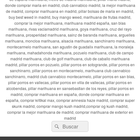
donde comprar maria en madrid, club cannabico madrid, la mejor marihuana
de madrid, comprar marihuana en madrid, pillar bolsas de maria en madrid,
buy best weed in madrid, buy mango weed, marihuana de frutas madrid,
comprar la mejor marihuana, marihuana madrid españa, san blas
marihuana, rivas vaciamadrid marihuana, goya marihuana, cruz del rayo
marihuana, prosperidad marihuana, sainz de baranda marihuana, arguelles
marihuana, moncloa marihuana, alsacia marihuana, sanchinarro marihuana,
montecarmelo marihuana, san agustin de guadalix marihuana, la moraleja
marihuana, mahadahonda marihuana, pozuelo marihuana, club de campo
madrid marihuana, club de golf marihuana, club de caballo marihuana
madrid, pillar porros en pozuelo, pillar porros en sotogrande, pillar porros en
sanchinarro, pillar porros en montecarmelo, marihuana club cannabico
sanchinarro, madrid club cannabico montecarmelo, pillar porros en san blas,
pillar porros en vallecas, pillar porros en villa de vallecas, pillar porros en
alcobendas, pillar marihuana en sansebastian de los reyes, pillar porros en
madrid, comprar marihuana en españa, donde comprar marihuana en
españa, comprar kritikal max, comprar amnesia haze madrid, comprar super
skunk madrid, comprar mango kush madrid,comprar og kush madrid,
comprar la mejor marihuana de madrid, comprar marihuana de exterior en
madrid
Buscar
Buscar
por: