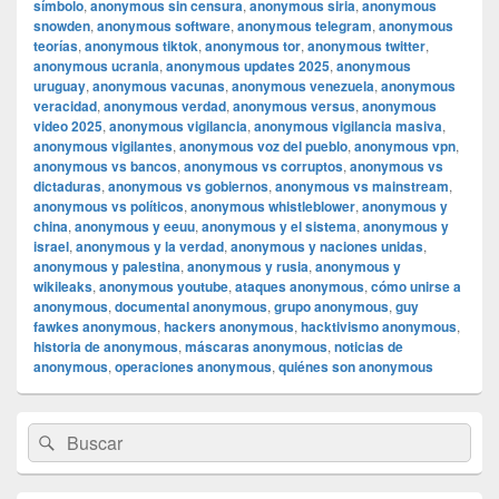
símbolo
,
anonymous sin censura
,
anonymous siria
,
anonymous
snowden
,
anonymous software
,
anonymous telegram
,
anonymous
teorías
,
anonymous tiktok
,
anonymous tor
,
anonymous twitter
,
anonymous ucrania
,
anonymous updates 2025
,
anonymous
uruguay
,
anonymous vacunas
,
anonymous venezuela
,
anonymous
veracidad
,
anonymous verdad
,
anonymous versus
,
anonymous
video 2025
,
anonymous vigilancia
,
anonymous vigilancia masiva
,
anonymous vigilantes
,
anonymous voz del pueblo
,
anonymous vpn
,
anonymous vs bancos
,
anonymous vs corruptos
,
anonymous vs
dictaduras
,
anonymous vs gobiernos
,
anonymous vs mainstream
,
anonymous vs políticos
,
anonymous whistleblower
,
anonymous y
china
,
anonymous y eeuu
,
anonymous y el sistema
,
anonymous y
israel
,
anonymous y la verdad
,
anonymous y naciones unidas
,
anonymous y palestina
,
anonymous y rusia
,
anonymous y
wikileaks
,
anonymous youtube
,
ataques anonymous
,
cómo unirse a
anonymous
,
documental anonymous
,
grupo anonymous
,
guy
fawkes anonymous
,
hackers anonymous
,
hacktivismo anonymous
,
historia de anonymous
,
máscaras anonymous
,
noticias de
anonymous
,
operaciones anonymous
,
quiénes son anonymous
El
Buscar
Buscar
área
por:
de
widget