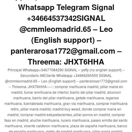
Whatsapp Telegram Signal
+34664537342SIGNAL
@cmmleomadrid.65 – Leo
(English support) –
panterarosa1772@gmail.com –
Threema: JHXT6HHA
Principal Whatsapp+34677084290 SIGNAL – yeffy (no english support) –
Secundario AttCliente Whatsapp +34666265550 SIGNAL
@cmmleomadrid.65 – Leo (English support) – panterarosa1772@gmail.com
– Threema: JHXT6HHA—–:: comprar marihuana madrid, pillar maria en
madrid, fumar amrihuana de interior, barrio del pilar madrid, alcorcon
marihuana, barrio del pilar marihuana, getafe marihuana, leganes
marihuana, fuenlabrada marihuana, gran via marihuana, comprar marihuana
retiro, pillar maria madrid, madrid buy weed, donde comprar maria en
madrid, comprar madrid estupefacientes, pillar porros en madrid, comprar
faso en madrid, aluche marihuana, lucero marihuana, paseo ermita del santo
marihuana, vicente calderon marihuana, plaza de españa marihuana, banco
de españa marihuana, metro de madrid marihuana, pillar maria madrid,