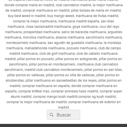
donde comprar maria en madrid, club cannabico madrid, la mejor marihuana
de madrid, comprar marihuana en madrid, pillar bolsas de maria en madrid,
buy best weed in madrid, buy mango weed, marihuana de frutas madrid,
comprar la mejor marihuana, marihuana madrid españa, san blas
marihuana, rivas vaciamadrid marihuana, goya marihuana, cruz del rayo
marihuana, prosperidad marihuana, sainz de baranda marihuana, arguelles
marihuana, moncloa marihuana, alsacia marihuana, sanchinarro marihuana,
montecarmelo marihuana, san agustin de guadalix marihuana, la moraleja
marihuana, mahadahonda marihuana, pozuelo marihuana, club de campo
madrid marihuana, club de golf marihuana, club de caballo marihuana
madrid, pillar porros en pozuelo, pillar porros en sotogrande, pillar porros en
sanchinarro, pillar porros en montecarmelo, marihuana club cannabico
sanchinarro, madrid club cannabico montecarmelo, pillar porros en san blas,
pillar porros en vallecas, pillar porros en villa de vallecas, pillar porros en
alcobendas, pillar marihuana en sansebastian de los reyes, pillar porros en
madrid, comprar marihuana en españa, donde comprar marihuana en
españa, comprar kritikal max, comprar amnesia haze madrid, comprar super
skunk madrid, comprar mango kush madrid,comprar og kush madrid,
comprar la mejor marihuana de madrid, comprar marihuana de exterior en
madrid
Buscar
Buscar
por: