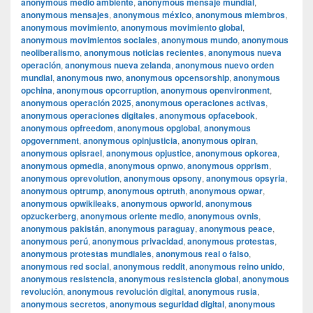
anonymous medio ambiente
,
anonymous mensaje mundial
,
anonymous mensajes
,
anonymous méxico
,
anonymous miembros
,
anonymous movimiento
,
anonymous movimiento global
,
anonymous movimientos sociales
,
anonymous mundo
,
anonymous
neoliberalismo
,
anonymous noticias recientes
,
anonymous nueva
operación
,
anonymous nueva zelanda
,
anonymous nuevo orden
mundial
,
anonymous nwo
,
anonymous opcensorship
,
anonymous
opchina
,
anonymous opcorruption
,
anonymous openvironment
,
anonymous operación 2025
,
anonymous operaciones activas
,
anonymous operaciones digitales
,
anonymous opfacebook
,
anonymous opfreedom
,
anonymous opglobal
,
anonymous
opgovernment
,
anonymous opinjusticia
,
anonymous opiran
,
anonymous opisrael
,
anonymous opjustice
,
anonymous opkorea
,
anonymous opmedia
,
anonymous opnwo
,
anonymous opprism
,
anonymous oprevolution
,
anonymous opsony
,
anonymous opsyria
,
anonymous optrump
,
anonymous optruth
,
anonymous opwar
,
anonymous opwikileaks
,
anonymous opworld
,
anonymous
opzuckerberg
,
anonymous oriente medio
,
anonymous ovnis
,
anonymous pakistán
,
anonymous paraguay
,
anonymous peace
,
anonymous perú
,
anonymous privacidad
,
anonymous protestas
,
anonymous protestas mundiales
,
anonymous real o falso
,
anonymous red social
,
anonymous reddit
,
anonymous reino unido
,
anonymous resistencia
,
anonymous resistencia global
,
anonymous
revolución
,
anonymous revolución digital
,
anonymous rusia
,
anonymous secretos
,
anonymous seguridad digital
,
anonymous