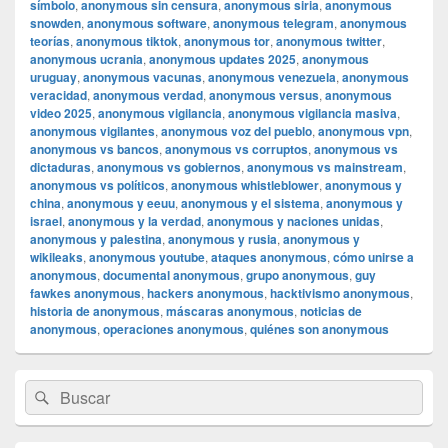
símbolo
,
anonymous sin censura
,
anonymous siria
,
anonymous
snowden
,
anonymous software
,
anonymous telegram
,
anonymous
teorías
,
anonymous tiktok
,
anonymous tor
,
anonymous twitter
,
anonymous ucrania
,
anonymous updates 2025
,
anonymous
uruguay
,
anonymous vacunas
,
anonymous venezuela
,
anonymous
veracidad
,
anonymous verdad
,
anonymous versus
,
anonymous
video 2025
,
anonymous vigilancia
,
anonymous vigilancia masiva
,
anonymous vigilantes
,
anonymous voz del pueblo
,
anonymous vpn
,
anonymous vs bancos
,
anonymous vs corruptos
,
anonymous vs
dictaduras
,
anonymous vs gobiernos
,
anonymous vs mainstream
,
anonymous vs políticos
,
anonymous whistleblower
,
anonymous y
china
,
anonymous y eeuu
,
anonymous y el sistema
,
anonymous y
israel
,
anonymous y la verdad
,
anonymous y naciones unidas
,
anonymous y palestina
,
anonymous y rusia
,
anonymous y
wikileaks
,
anonymous youtube
,
ataques anonymous
,
cómo unirse a
anonymous
,
documental anonymous
,
grupo anonymous
,
guy
fawkes anonymous
,
hackers anonymous
,
hacktivismo anonymous
,
historia de anonymous
,
máscaras anonymous
,
noticias de
anonymous
,
operaciones anonymous
,
quiénes son anonymous
El
Buscar
Buscar
área
por:
de
widget