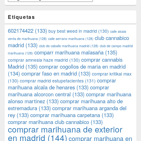
Etiquetas
602174422
(133)
buy best weed in madrid
(130)
calle alcala
club cannabico
venta de marihuana
(128)
calle serrano marihuana
(128)
madrid
(133)
club de caballo marihuana madrid
(128)
club de campo madrid
comparr marihuana malasaña
(135)
marihuana
(128)
comprar cannabis
comprar amnesia haze madrid
(130)
Madrid
(135)
comprar cogollos de maria en madrid
(134)
comprar faso en madrid
(133)
comprar kritikal max
comprar
(130)
comprar madrid estupefacientes
(131)
marihuana alcala de henares
(133)
comprar
marihuana alcorcon central
(133)
comprar marihuana
alonso martinez
(133)
comprar marihuana alto de
extremadura
(133)
comprar marihuana arganda del
rey
(133)
comprar marihuana carpetana
(133)
comprar marihuana club cannabico
(133)
comprar marihuana de exterior
en madrid
(144)
comprar marihuana en