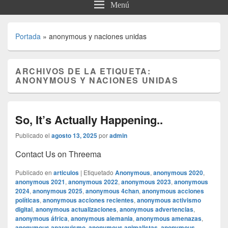
Menú
Portada
»
anonymous y naciones unidas
ARCHIVOS DE LA ETIQUETA:
ANONYMOUS Y NACIONES UNIDAS
So, It’s Actually Happening..
Publicado el
agosto 13, 2025
por
admin
Contact Us on Threema
Publicado en
articulos
|
Etiquetado
Anonymous
,
anonymous 2020
,
anonymous 2021
,
anonymous 2022
,
anonymous 2023
,
anonymous
2024
,
anonymous 2025
,
anonymous 4chan
,
anonymous acciones
políticas
,
anonymous acciones recientes
,
anonymous activismo
digital
,
anonymous actualizaciones
,
anonymous advertencias
,
anonymous áfrica
,
anonymous alemania
,
anonymous amenazas
,
anonymous anarquismo
,
anonymous animalistas
,
anonymous