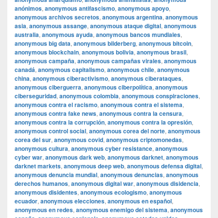
anónimos
,
anonymous antifascismo
,
anonymous apoyo
,
anonymous archivos secretos
,
anonymous argentina
,
anonymous
asia
,
anonymous assange
,
anonymous ataque digital
,
anonymous
australia
,
anonymous ayuda
,
anonymous bancos mundiales
,
anonymous big data
,
anonymous bilderberg
,
anonymous bitcoin
,
anonymous blockchain
,
anonymous bolivia
,
anonymous brasil
,
anonymous campaña
,
anonymous campañas virales
,
anonymous
canadá
,
anonymous capitalismo
,
anonymous chile
,
anonymous
china
,
anonymous ciberactivismo
,
anonymous ciberataques
,
anonymous ciberguerra
,
anonymous ciberpolítica
,
anonymous
ciberseguridad
,
anonymous colombia
,
anonymous conspiraciones
,
anonymous contra el racismo
,
anonymous contra el sistema
,
anonymous contra fake news
,
anonymous contra la censura
,
anonymous contra la corrupción
,
anonymous contra la opresión
,
anonymous control social
,
anonymous corea del norte
,
anonymous
corea del sur
,
anonymous covid
,
anonymous criptomonedas
,
anonymous cultura
,
anonymous cyber resistance
,
anonymous
cyber war
,
anonymous dark web
,
anonymous darknet
,
anonymous
darknet markets
,
anonymous deep web
,
anonymous defensa digital
,
anonymous denuncia mundial
,
anonymous denuncias
,
anonymous
derechos humanos
,
anonymous digital war
,
anonymous disidencia
,
anonymous disidentes
,
anonymous ecologismo
,
anonymous
ecuador
,
anonymous elecciones
,
anonymous en español
,
anonymous en redes
,
anonymous enemigo del sistema
,
anonymous