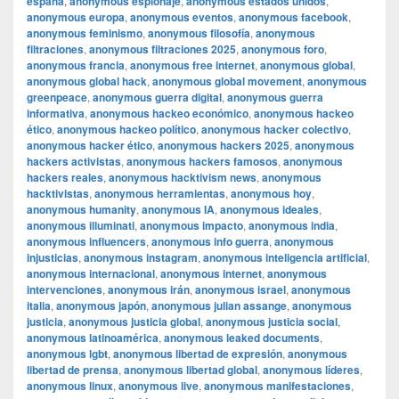
españa
,
anonymous espionaje
,
anonymous estados unidos
,
anonymous europa
,
anonymous eventos
,
anonymous facebook
,
anonymous feminismo
,
anonymous filosofía
,
anonymous
filtraciones
,
anonymous filtraciones 2025
,
anonymous foro
,
anonymous francia
,
anonymous free internet
,
anonymous global
,
anonymous global hack
,
anonymous global movement
,
anonymous
greenpeace
,
anonymous guerra digital
,
anonymous guerra
informativa
,
anonymous hackeo económico
,
anonymous hackeo
ético
,
anonymous hackeo político
,
anonymous hacker colectivo
,
anonymous hacker ético
,
anonymous hackers 2025
,
anonymous
hackers activistas
,
anonymous hackers famosos
,
anonymous
hackers reales
,
anonymous hacktivism news
,
anonymous
hacktivistas
,
anonymous herramientas
,
anonymous hoy
,
anonymous humanity
,
anonymous IA
,
anonymous ideales
,
anonymous illuminati
,
anonymous impacto
,
anonymous india
,
anonymous influencers
,
anonymous info guerra
,
anonymous
injusticias
,
anonymous instagram
,
anonymous inteligencia artificial
,
anonymous internacional
,
anonymous internet
,
anonymous
intervenciones
,
anonymous irán
,
anonymous israel
,
anonymous
italia
,
anonymous japón
,
anonymous julian assange
,
anonymous
justicia
,
anonymous justicia global
,
anonymous justicia social
,
anonymous latinoamérica
,
anonymous leaked documents
,
anonymous lgbt
,
anonymous libertad de expresión
,
anonymous
libertad de prensa
,
anonymous libertad global
,
anonymous líderes
,
anonymous linux
,
anonymous live
,
anonymous manifestaciones
,