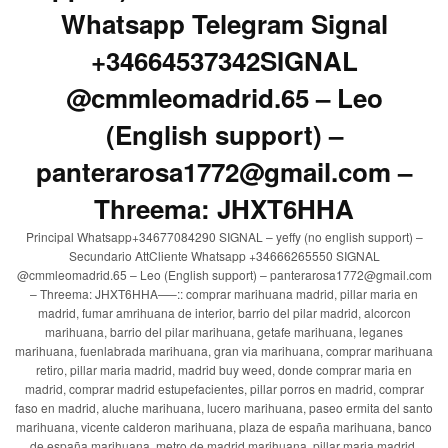
Whatsapp Telegram Signal
+34664537342SIGNAL
@cmmleomadrid.65 – Leo
(English support) –
panterarosa1772@gmail.com –
Threema: JHXT6HHA
Principal Whatsapp+34677084290 SIGNAL – yeffy (no english support) –
Secundario AttCliente Whatsapp +34666265550 SIGNAL
@cmmleomadrid.65 – Leo (English support) – panterarosa1772@gmail.com
– Threema: JHXT6HHA—–:: comprar marihuana madrid, pillar maria en
madrid, fumar amrihuana de interior, barrio del pilar madrid, alcorcon
marihuana, barrio del pilar marihuana, getafe marihuana, leganes
marihuana, fuenlabrada marihuana, gran via marihuana, comprar marihuana
retiro, pillar maria madrid, madrid buy weed, donde comprar maria en
madrid, comprar madrid estupefacientes, pillar porros en madrid, comprar
faso en madrid, aluche marihuana, lucero marihuana, paseo ermita del santo
marihuana, vicente calderon marihuana, plaza de españa marihuana, banco
de españa marihuana, metro de madrid marihuana, pillar maria madrid,