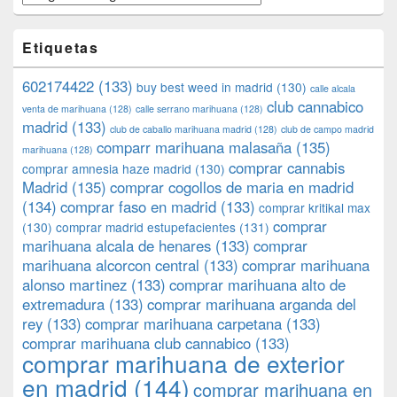
Etiquetas
602174422
(133)
buy best weed in madrid
(130)
calle alcala
club cannabico
venta de marihuana
(128)
calle serrano marihuana
(128)
madrid
(133)
club de caballo marihuana madrid
(128)
club de campo madrid
comparr marihuana malasaña
(135)
marihuana
(128)
comprar cannabis
comprar amnesia haze madrid
(130)
Madrid
(135)
comprar cogollos de maria en madrid
(134)
comprar faso en madrid
(133)
comprar kritikal max
comprar
(130)
comprar madrid estupefacientes
(131)
marihuana alcala de henares
(133)
comprar
marihuana alcorcon central
(133)
comprar marihuana
alonso martinez
(133)
comprar marihuana alto de
extremadura
(133)
comprar marihuana arganda del
rey
(133)
comprar marihuana carpetana
(133)
comprar marihuana club cannabico
(133)
comprar marihuana de exterior
en madrid
(144)
comprar marihuana en