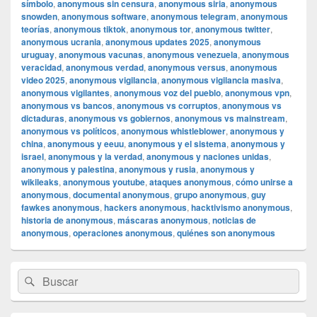
símbolo
,
anonymous sin censura
,
anonymous siria
,
anonymous
snowden
,
anonymous software
,
anonymous telegram
,
anonymous
teorías
,
anonymous tiktok
,
anonymous tor
,
anonymous twitter
,
anonymous ucrania
,
anonymous updates 2025
,
anonymous
uruguay
,
anonymous vacunas
,
anonymous venezuela
,
anonymous
veracidad
,
anonymous verdad
,
anonymous versus
,
anonymous
video 2025
,
anonymous vigilancia
,
anonymous vigilancia masiva
,
anonymous vigilantes
,
anonymous voz del pueblo
,
anonymous vpn
,
anonymous vs bancos
,
anonymous vs corruptos
,
anonymous vs
dictaduras
,
anonymous vs gobiernos
,
anonymous vs mainstream
,
anonymous vs políticos
,
anonymous whistleblower
,
anonymous y
china
,
anonymous y eeuu
,
anonymous y el sistema
,
anonymous y
israel
,
anonymous y la verdad
,
anonymous y naciones unidas
,
anonymous y palestina
,
anonymous y rusia
,
anonymous y
wikileaks
,
anonymous youtube
,
ataques anonymous
,
cómo unirse a
anonymous
,
documental anonymous
,
grupo anonymous
,
guy
fawkes anonymous
,
hackers anonymous
,
hacktivismo anonymous
,
historia de anonymous
,
máscaras anonymous
,
noticias de
anonymous
,
operaciones anonymous
,
quiénes son anonymous
El
Buscar
Buscar
área
por:
de
widget