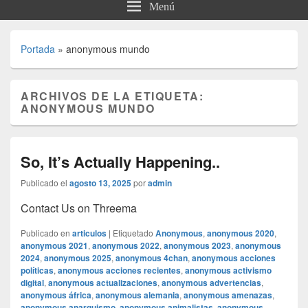
Menú
Portada
»
anonymous mundo
ARCHIVOS DE LA ETIQUETA:
ANONYMOUS MUNDO
So, It’s Actually Happening..
Publicado el
agosto 13, 2025
por
admin
Contact Us on Threema
Publicado en
articulos
|
Etiquetado
Anonymous
,
anonymous 2020
,
anonymous 2021
,
anonymous 2022
,
anonymous 2023
,
anonymous
2024
,
anonymous 2025
,
anonymous 4chan
,
anonymous acciones
políticas
,
anonymous acciones recientes
,
anonymous activismo
digital
,
anonymous actualizaciones
,
anonymous advertencias
,
anonymous áfrica
,
anonymous alemania
,
anonymous amenazas
,
anonymous anarquismo
,
anonymous animalistas
,
anonymous