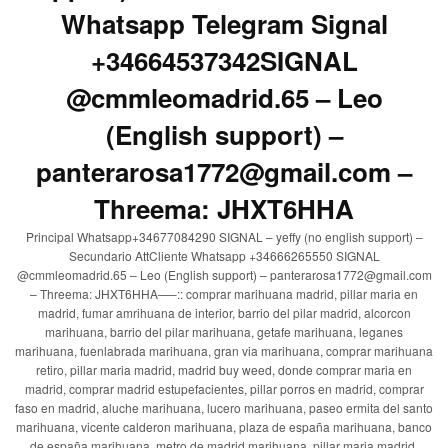
Whatsapp Telegram Signal
+34664537342SIGNAL
@cmmleomadrid.65 – Leo
(English support) –
panterarosa1772@gmail.com –
Threema: JHXT6HHA
Principal Whatsapp+34677084290 SIGNAL – yeffy (no english support) –
Secundario AttCliente Whatsapp +34666265550 SIGNAL
@cmmleomadrid.65 – Leo (English support) – panterarosa1772@gmail.com
– Threema: JHXT6HHA—–:: comprar marihuana madrid, pillar maria en
madrid, fumar amrihuana de interior, barrio del pilar madrid, alcorcon
marihuana, barrio del pilar marihuana, getafe marihuana, leganes
marihuana, fuenlabrada marihuana, gran via marihuana, comprar marihuana
retiro, pillar maria madrid, madrid buy weed, donde comprar maria en
madrid, comprar madrid estupefacientes, pillar porros en madrid, comprar
faso en madrid, aluche marihuana, lucero marihuana, paseo ermita del santo
marihuana, vicente calderon marihuana, plaza de españa marihuana, banco
de españa marihuana, metro de madrid marihuana, pillar maria madrid,