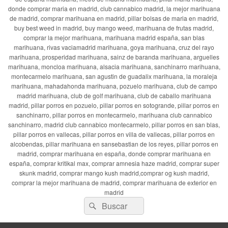
donde comprar maria en madrid, club cannabico madrid, la mejor marihuana
de madrid, comprar marihuana en madrid, pillar bolsas de maria en madrid,
buy best weed in madrid, buy mango weed, marihuana de frutas madrid,
comprar la mejor marihuana, marihuana madrid españa, san blas
marihuana, rivas vaciamadrid marihuana, goya marihuana, cruz del rayo
marihuana, prosperidad marihuana, sainz de baranda marihuana, arguelles
marihuana, moncloa marihuana, alsacia marihuana, sanchinarro marihuana,
montecarmelo marihuana, san agustin de guadalix marihuana, la moraleja
marihuana, mahadahonda marihuana, pozuelo marihuana, club de campo
madrid marihuana, club de golf marihuana, club de caballo marihuana
madrid, pillar porros en pozuelo, pillar porros en sotogrande, pillar porros en
sanchinarro, pillar porros en montecarmelo, marihuana club cannabico
sanchinarro, madrid club cannabico montecarmelo, pillar porros en san blas,
pillar porros en vallecas, pillar porros en villa de vallecas, pillar porros en
alcobendas, pillar marihuana en sansebastian de los reyes, pillar porros en
madrid, comprar marihuana en españa, donde comprar marihuana en
españa, comprar kritikal max, comprar amnesia haze madrid, comprar super
skunk madrid, comprar mango kush madrid,comprar og kush madrid,
comprar la mejor marihuana de madrid, comprar marihuana de exterior en
madrid
Buscar
Buscar
por: