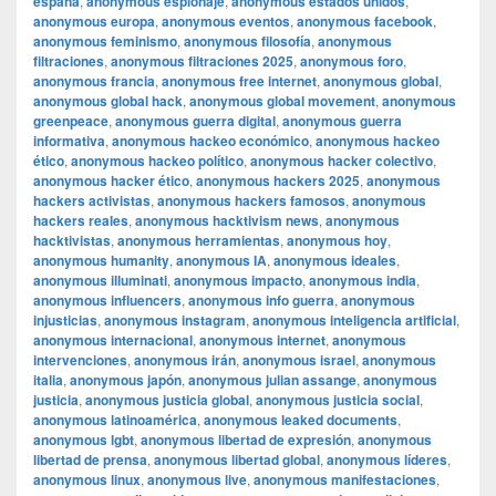
españa
,
anonymous espionaje
,
anonymous estados unidos
,
anonymous europa
,
anonymous eventos
,
anonymous facebook
,
anonymous feminismo
,
anonymous filosofía
,
anonymous
filtraciones
,
anonymous filtraciones 2025
,
anonymous foro
,
anonymous francia
,
anonymous free internet
,
anonymous global
,
anonymous global hack
,
anonymous global movement
,
anonymous
greenpeace
,
anonymous guerra digital
,
anonymous guerra
informativa
,
anonymous hackeo económico
,
anonymous hackeo
ético
,
anonymous hackeo político
,
anonymous hacker colectivo
,
anonymous hacker ético
,
anonymous hackers 2025
,
anonymous
hackers activistas
,
anonymous hackers famosos
,
anonymous
hackers reales
,
anonymous hacktivism news
,
anonymous
hacktivistas
,
anonymous herramientas
,
anonymous hoy
,
anonymous humanity
,
anonymous IA
,
anonymous ideales
,
anonymous illuminati
,
anonymous impacto
,
anonymous india
,
anonymous influencers
,
anonymous info guerra
,
anonymous
injusticias
,
anonymous instagram
,
anonymous inteligencia artificial
,
anonymous internacional
,
anonymous internet
,
anonymous
intervenciones
,
anonymous irán
,
anonymous israel
,
anonymous
italia
,
anonymous japón
,
anonymous julian assange
,
anonymous
justicia
,
anonymous justicia global
,
anonymous justicia social
,
anonymous latinoamérica
,
anonymous leaked documents
,
anonymous lgbt
,
anonymous libertad de expresión
,
anonymous
libertad de prensa
,
anonymous libertad global
,
anonymous líderes
,
anonymous linux
,
anonymous live
,
anonymous manifestaciones
,