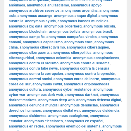
anónimos
,
anonymous antifascismo
,
anonymous apoyo
,
anonymous archivos secretos
,
anonymous argentina
,
anonymous
asia
,
anonymous assange
,
anonymous ataque digital
,
anonymous
australia
,
anonymous ayuda
,
anonymous bancos mundiales
,
anonymous big data
,
anonymous bilderberg
,
anonymous bitcoin
,
anonymous blockchain
,
anonymous bolivia
,
anonymous brasil
,
anonymous campaña
,
anonymous campañas virales
,
anonymous
canadá
,
anonymous capitalismo
,
anonymous chile
,
anonymous
china
,
anonymous ciberactivismo
,
anonymous ciberataques
,
anonymous ciberguerra
,
anonymous ciberpolítica
,
anonymous
ciberseguridad
,
anonymous colombia
,
anonymous conspiraciones
,
anonymous contra el racismo
,
anonymous contra el sistema
,
anonymous contra fake news
,
anonymous contra la censura
,
anonymous contra la corrupción
,
anonymous contra la opresión
,
anonymous control social
,
anonymous corea del norte
,
anonymous
corea del sur
,
anonymous covid
,
anonymous criptomonedas
,
anonymous cultura
,
anonymous cyber resistance
,
anonymous
cyber war
,
anonymous dark web
,
anonymous darknet
,
anonymous
darknet markets
,
anonymous deep web
,
anonymous defensa digital
,
anonymous denuncia mundial
,
anonymous denuncias
,
anonymous
derechos humanos
,
anonymous digital war
,
anonymous disidencia
,
anonymous disidentes
,
anonymous ecologismo
,
anonymous
ecuador
,
anonymous elecciones
,
anonymous en español
,
anonymous en redes
,
anonymous enemigo del sistema
,
anonymous