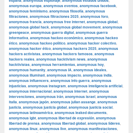
españa
,
anonymous espionaje
,
anonymous estados unidos
,
anonymous europa
,
anonymous eventos
,
anonymous facebook
,
anonymous feminismo
,
anonymous filosofía
,
anonymous
filtraciones
,
anonymous filtraciones 2025
,
anonymous foro
,
anonymous francia
,
anonymous free internet
,
anonymous global
,
anonymous global hack
,
anonymous global movement
,
anonymous
greenpeace
,
anonymous guerra digital
,
anonymous guerra
informativa
,
anonymous hackeo económico
,
anonymous hackeo
ético
,
anonymous hackeo político
,
anonymous hacker colectivo
,
anonymous hacker ético
,
anonymous hackers 2025
,
anonymous
hackers activistas
,
anonymous hackers famosos
,
anonymous
hackers reales
,
anonymous hacktivism news
,
anonymous
hacktivistas
,
anonymous herramientas
,
anonymous hoy
,
anonymous humanity
,
anonymous IA
,
anonymous ideales
,
anonymous illuminati
,
anonymous impacto
,
anonymous india
,
anonymous influencers
,
anonymous info guerra
,
anonymous
injusticias
,
anonymous instagram
,
anonymous inteligencia artificial
,
anonymous internacional
,
anonymous internet
,
anonymous
intervenciones
,
anonymous irán
,
anonymous israel
,
anonymous
italia
,
anonymous japón
,
anonymous julian assange
,
anonymous
justicia
,
anonymous justicia global
,
anonymous justicia social
,
anonymous latinoamérica
,
anonymous leaked documents
,
anonymous lgbt
,
anonymous libertad de expresión
,
anonymous
libertad de prensa
,
anonymous libertad global
,
anonymous líderes
,
anonymous linux
,
anonymous live
,
anonymous manifestaciones
,