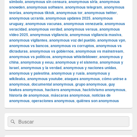
símbolo
,
anonymous sin censura
,
anonymous siria
,
anonymous
snowden
,
anonymous software
,
anonymous telegram
,
anonymous
teorías
,
anonymous tiktok
,
anonymous tor
,
anonymous twitter
,
anonymous ucrania
,
anonymous updates 2025
,
anonymous
uruguay
,
anonymous vacunas
,
anonymous venezuela
,
anonymous
veracidad
,
anonymous verdad
,
anonymous versus
,
anonymous
video 2025
,
anonymous vigilancia
,
anonymous vigilancia masiva
,
anonymous vigilantes
,
anonymous voz del pueblo
,
anonymous vpn
,
anonymous vs bancos
,
anonymous vs corruptos
,
anonymous vs
dictaduras
,
anonymous vs gobiernos
,
anonymous vs mainstream
,
anonymous vs políticos
,
anonymous whistleblower
,
anonymous y
china
,
anonymous y eeuu
,
anonymous y el sistema
,
anonymous y
israel
,
anonymous y la verdad
,
anonymous y naciones unidas
,
anonymous y palestina
,
anonymous y rusia
,
anonymous y
wikileaks
,
anonymous youtube
,
ataques anonymous
,
cómo unirse a
anonymous
,
documental anonymous
,
grupo anonymous
,
guy
fawkes anonymous
,
hackers anonymous
,
hacktivismo anonymous
,
historia de anonymous
,
máscaras anonymous
,
noticias de
anonymous
,
operaciones anonymous
,
quiénes son anonymous
El
Buscar
Buscar
área
por:
de
widget