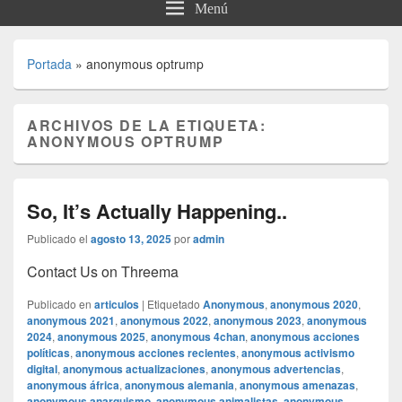
Menú
Portada
»
anonymous optrump
ARCHIVOS DE LA ETIQUETA:
ANONYMOUS OPTRUMP
So, It’s Actually Happening..
Publicado el
agosto 13, 2025
por
admin
Contact Us on Threema
Publicado en
articulos
|
Etiquetado
Anonymous
,
anonymous 2020
,
anonymous 2021
,
anonymous 2022
,
anonymous 2023
,
anonymous
2024
,
anonymous 2025
,
anonymous 4chan
,
anonymous acciones
políticas
,
anonymous acciones recientes
,
anonymous activismo
digital
,
anonymous actualizaciones
,
anonymous advertencias
,
anonymous áfrica
,
anonymous alemania
,
anonymous amenazas
,
anonymous anarquismo
,
anonymous animalistas
,
anonymous