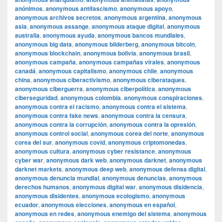
anónimos
,
anonymous antifascismo
,
anonymous apoyo
,
anonymous archivos secretos
,
anonymous argentina
,
anonymous
asia
,
anonymous assange
,
anonymous ataque digital
,
anonymous
australia
,
anonymous ayuda
,
anonymous bancos mundiales
,
anonymous big data
,
anonymous bilderberg
,
anonymous bitcoin
,
anonymous blockchain
,
anonymous bolivia
,
anonymous brasil
,
anonymous campaña
,
anonymous campañas virales
,
anonymous
canadá
,
anonymous capitalismo
,
anonymous chile
,
anonymous
china
,
anonymous ciberactivismo
,
anonymous ciberataques
,
anonymous ciberguerra
,
anonymous ciberpolítica
,
anonymous
ciberseguridad
,
anonymous colombia
,
anonymous conspiraciones
,
anonymous contra el racismo
,
anonymous contra el sistema
,
anonymous contra fake news
,
anonymous contra la censura
,
anonymous contra la corrupción
,
anonymous contra la opresión
,
anonymous control social
,
anonymous corea del norte
,
anonymous
corea del sur
,
anonymous covid
,
anonymous criptomonedas
,
anonymous cultura
,
anonymous cyber resistance
,
anonymous
cyber war
,
anonymous dark web
,
anonymous darknet
,
anonymous
darknet markets
,
anonymous deep web
,
anonymous defensa digital
,
anonymous denuncia mundial
,
anonymous denuncias
,
anonymous
derechos humanos
,
anonymous digital war
,
anonymous disidencia
,
anonymous disidentes
,
anonymous ecologismo
,
anonymous
ecuador
,
anonymous elecciones
,
anonymous en español
,
anonymous en redes
,
anonymous enemigo del sistema
,
anonymous