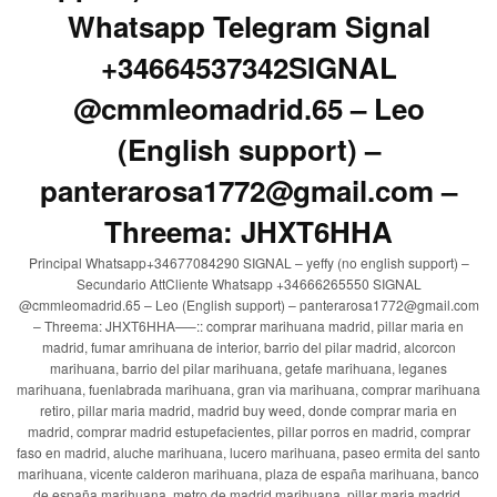
Whatsapp Telegram Signal
+34664537342SIGNAL
@cmmleomadrid.65 – Leo
(English support) –
panterarosa1772@gmail.com –
Threema: JHXT6HHA
Principal Whatsapp+34677084290 SIGNAL – yeffy (no english support) –
Secundario AttCliente Whatsapp +34666265550 SIGNAL
@cmmleomadrid.65 – Leo (English support) – panterarosa1772@gmail.com
– Threema: JHXT6HHA—–:: comprar marihuana madrid, pillar maria en
madrid, fumar amrihuana de interior, barrio del pilar madrid, alcorcon
marihuana, barrio del pilar marihuana, getafe marihuana, leganes
marihuana, fuenlabrada marihuana, gran via marihuana, comprar marihuana
retiro, pillar maria madrid, madrid buy weed, donde comprar maria en
madrid, comprar madrid estupefacientes, pillar porros en madrid, comprar
faso en madrid, aluche marihuana, lucero marihuana, paseo ermita del santo
marihuana, vicente calderon marihuana, plaza de españa marihuana, banco
de españa marihuana, metro de madrid marihuana, pillar maria madrid,