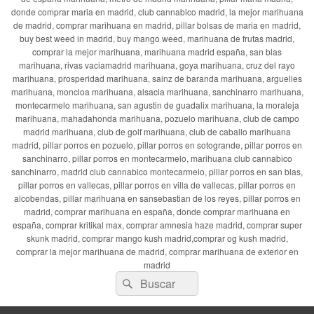
donde comprar maria en madrid, club cannabico madrid, la mejor marihuana
de madrid, comprar marihuana en madrid, pillar bolsas de maria en madrid,
buy best weed in madrid, buy mango weed, marihuana de frutas madrid,
comprar la mejor marihuana, marihuana madrid españa, san blas
marihuana, rivas vaciamadrid marihuana, goya marihuana, cruz del rayo
marihuana, prosperidad marihuana, sainz de baranda marihuana, arguelles
marihuana, moncloa marihuana, alsacia marihuana, sanchinarro marihuana,
montecarmelo marihuana, san agustin de guadalix marihuana, la moraleja
marihuana, mahadahonda marihuana, pozuelo marihuana, club de campo
madrid marihuana, club de golf marihuana, club de caballo marihuana
madrid, pillar porros en pozuelo, pillar porros en sotogrande, pillar porros en
sanchinarro, pillar porros en montecarmelo, marihuana club cannabico
sanchinarro, madrid club cannabico montecarmelo, pillar porros en san blas,
pillar porros en vallecas, pillar porros en villa de vallecas, pillar porros en
alcobendas, pillar marihuana en sansebastian de los reyes, pillar porros en
madrid, comprar marihuana en españa, donde comprar marihuana en
españa, comprar kritikal max, comprar amnesia haze madrid, comprar super
skunk madrid, comprar mango kush madrid,comprar og kush madrid,
comprar la mejor marihuana de madrid, comprar marihuana de exterior en
madrid
Buscar
Buscar
por: