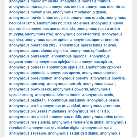
anonymous medio ambiente
,
anonymous mensaje mundial
,
anonymous mensajes
,
anonymous méxico
,
anonymous miembros
,
anonymous movimiento
,
anonymous movimiento global
,
anonymous movimientos sociales
,
anonymous mundo
,
anonymous
neoliberalismo
,
anonymous noticias recientes
,
anonymous nueva
operación
,
anonymous nueva zelanda
,
anonymous nuevo orden
mundial
,
anonymous nwo
,
anonymous opcensorship
,
anonymous
opchina
,
anonymous opcorruption
,
anonymous openvironment
,
anonymous operación 2025
,
anonymous operaciones activas
,
anonymous operaciones digitales
,
anonymous opfacebook
,
anonymous opfreedom
,
anonymous opglobal
,
anonymous
opgovernment
,
anonymous opinjusticia
,
anonymous opiran
,
anonymous opisrael
,
anonymous opjustice
,
anonymous opkorea
,
anonymous opmedia
,
anonymous opnwo
,
anonymous opprism
,
anonymous oprevolution
,
anonymous opsony
,
anonymous opsyria
,
anonymous optrump
,
anonymous optruth
,
anonymous opwar
,
anonymous opwikileaks
,
anonymous opworld
,
anonymous
opzuckerberg
,
anonymous oriente medio
,
anonymous ovnis
,
anonymous pakistán
,
anonymous paraguay
,
anonymous peace
,
anonymous perú
,
anonymous privacidad
,
anonymous protestas
,
anonymous protestas mundiales
,
anonymous real o falso
,
anonymous red social
,
anonymous reddit
,
anonymous reino unido
,
anonymous resistencia
,
anonymous resistencia global
,
anonymous
revolución
,
anonymous revolución digital
,
anonymous rusia
,
anonymous secretos
,
anonymous seguridad digital
,
anonymous