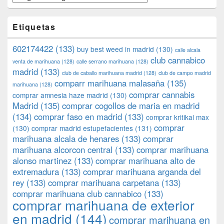
Etiquetas
602174422
(133)
buy best weed in madrid
(130)
calle alcala
club cannabico
venta de marihuana
(128)
calle serrano marihuana
(128)
madrid
(133)
club de caballo marihuana madrid
(128)
club de campo madrid
comparr marihuana malasaña
(135)
marihuana
(128)
comprar cannabis
comprar amnesia haze madrid
(130)
Madrid
(135)
comprar cogollos de maria en madrid
(134)
comprar faso en madrid
(133)
comprar kritikal max
comprar
(130)
comprar madrid estupefacientes
(131)
marihuana alcala de henares
(133)
comprar
marihuana alcorcon central
(133)
comprar marihuana
alonso martinez
(133)
comprar marihuana alto de
extremadura
(133)
comprar marihuana arganda del
rey
(133)
comprar marihuana carpetana
(133)
comprar marihuana club cannabico
(133)
comprar marihuana de exterior
en madrid
(144)
comprar marihuana en