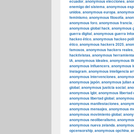
ecuador
,
anonymous elecciones
,
ano
enemigo del sistema
,
anonymous esp
unidos
,
anonymous europa
,
anonymou
feminismo
,
anonymous filosofía
,
anon
anonymous foro
,
anonymous francia
,
anonymous global hack
,
anonymous g
guerra digital
,
anonymous guerra info
hackeo ético
,
anonymous hackeo polí
ético
,
anonymous hackers 2025
,
anon
famosos
,
anonymous hackers reales
hacktivistas
,
anonymous herramient
IA
,
anonymous ideales
,
anonymous ill
anonymous influencers
,
anonymous in
instagram
,
anonymous inteligencia arti
anonymous intervenciones
,
anonymou
anonymous japón
,
anonymous julian 
global
,
anonymous justicia social
,
ano
anonymous lgbt
,
anonymous libertad 
anonymous libertad global
,
anonymous
anonymous manifestaciones
,
anonym
anonymous mensajes
,
anonymous mé
anonymous movimiento global
,
anony
anonymous neoliberalismo
,
anonymous
anonymous nueva zelanda
,
anonymou
opcensorship
,
anonymous opchina
,
a