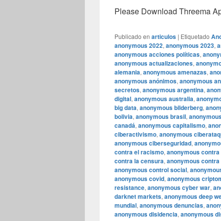
Please Download Threema Appt
Publicado en
articulos
|
Etiquetado
An
anonymous 2022
,
anonymous 2023
,
a
anonymous acciones políticas
,
anony
anonymous actualizaciones
,
anonymo
alemania
,
anonymous amenazas
,
ano
anonymous anónimos
,
anonymous an
secretos
,
anonymous argentina
,
anon
digital
,
anonymous australia
,
anonymo
big data
,
anonymous bilderberg
,
anon
bolivia
,
anonymous brasil
,
anonymou
canadá
,
anonymous capitalismo
,
anon
ciberactivismo
,
anonymous ciberata
anonymous ciberseguridad
,
anonymo
contra el racismo
,
anonymous contra 
contra la censura
,
anonymous contra 
anonymous control social
,
anonymous 
anonymous covid
,
anonymous cripto
resistance
,
anonymous cyber war
,
an
darknet markets
,
anonymous deep w
mundial
,
anonymous denuncias
,
anon
anonymous disidencia
,
anonymous di