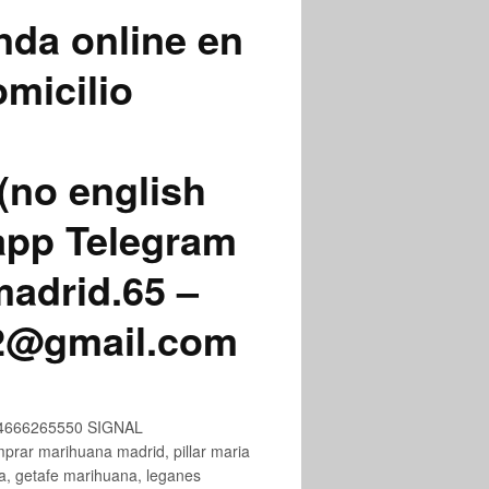
nda online en
micilio
(no english
app Telegram
adrid.65 –
72@gmail.com
+34666265550 SIGNAL
ar marihuana madrid, pillar maria
na, getafe marihuana, leganes