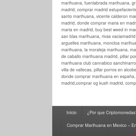
marihuana, fuenlabrada marihuana, gr
madrid, comprar madrid estupefaciente
santo marihuana, vicente calderon ma
madrid, donde comprar maria en madri
maria en madrid, buy best weed in ma
san blas marihuana, rivas vaciamadri
arguelles marihuana, moncloa marihua
marihuana, la moraleja marihuana, ma
de caballo marihuana madrid, pillar por
marihuana club cannabico sanchinarro, 
villa de vallecas, pillar porros en al
donde comprar marihuana en españa, 
madrid,comprar og kush madrid, compr
Menú
Inicio
¿Por que Criptomonedas
principal
Comprar Marihuana en Mexico – En