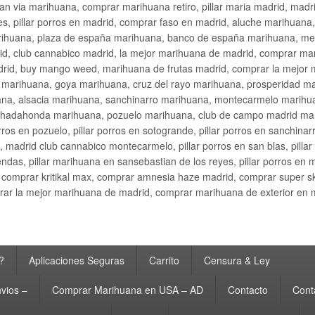
an via marihuana, comprar marihuana retiro, pillar maria madrid, mad
s, pillar porros en madrid, comprar faso en madrid, aluche marihuana,
rihuana, plaza de españa marihuana, banco de españa marihuana, metr
d, club cannabico madrid, la mejor marihuana de madrid, comprar mari
drid, buy mango weed, marihuana de frutas madrid, comprar la mejor
d marihuana, goya marihuana, cruz del rayo marihuana, prosperidad m
na, alsacia marihuana, sanchinarro marihuana, montecarmelo marihua
hadahonda marihuana, pozuelo marihuana, club de campo madrid mari
ros en pozuelo, pillar porros en sotogrande, pillar porros en sanchinar
madrid club cannabico montecarmelo, pillar porros en san blas, pillar p
cobendas, pillar marihuana en sansebastian de los reyes, pillar porros 
comprar kritikal max, comprar amnesia haze madrid, comprar super 
ar la mejor marihuana de madrid, comprar marihuana de exterior en 
?
Aplicaciones Seguras
Carrito
Censura & Ley
vios –
Comprar Marihuana en USA – AD
Contacto
Cont