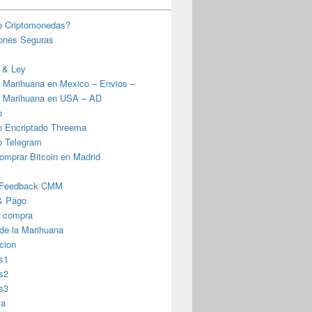
e Criptomonedas?
iones Seguras
 & Ley
 Marihuana en Mexico – Envios –
 Marihuana en USA – AD
o
o Encriptado Threema
o Telegram
omprar Bitcoin en Madrid
 Feedback CMM
& Pago
r compra
 de la Marihuana
cion
s1
s2
s3
ta