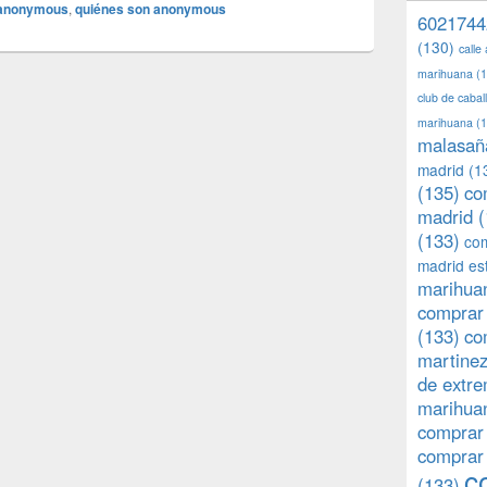
 anonymous
,
quiénes son anonymous
6021744
(130)
calle
marihuana
(1
club de caba
marihuana
(1
malasañ
madrid
(1
(135)
co
madrid
(
(133)
com
madrid es
marihuan
comprar 
(133)
co
martine
de extr
marihuan
comprar
comprar
c
(133)