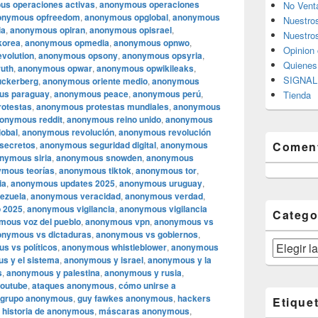
s operaciones activas
,
anonymous operaciones
No Vent
onymous opfreedom
,
anonymous opglobal
,
anonymous
Nuestro
ia
,
anonymous opiran
,
anonymous opisrael
,
Nuestros
korea
,
anonymous opmedia
,
anonymous opnwo
,
Opinion 
volution
,
anonymous opsony
,
anonymous opsyria
,
Quiene
uth
,
anonymous opwar
,
anonymous opwikileaks
,
SIGNAL 
ckerberg
,
anonymous oriente medio
,
anonymous
us paraguay
,
anonymous peace
,
anonymous perú
,
Tienda
otestas
,
anonymous protestas mundiales
,
anonymous
onymous reddit
,
anonymous reino unido
,
anonymous
lobal
,
anonymous revolución
,
anonymous revolución
secretos
,
anonymous seguridad digital
,
anonymous
Coment
nymous siria
,
anonymous snowden
,
anonymous
mous teorías
,
anonymous tiktok
,
anonymous tor
,
ia
,
anonymous updates 2025
,
anonymous uruguay
,
ezuela
,
anonymous veracidad
,
anonymous verdad
,
 2025
,
anonymous vigilancia
,
anonymous vigilancia
Catego
mous voz del pueblo
,
anonymous vpn
,
anonymous vs
onymous vs dictaduras
,
anonymous vs gobiernos
,
Categorías
s vs políticos
,
anonymous whistleblower
,
anonymous
s y el sistema
,
anonymous y israel
,
anonymous y la
s
,
anonymous y palestina
,
anonymous y rusia
,
outube
,
ataques anonymous
,
cómo unirse a
grupo anonymous
,
guy fawkes anonymous
,
hackers
Etique
,
historia de anonymous
,
máscaras anonymous
,