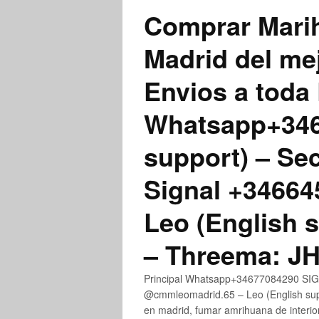
Comprar Marih
Madrid del me
Envios a toda 
Whatsapp+3467
support) – Se
Signal +3466
Leo (English 
– Threema: 
Principal Whatsapp+34677084290 SIGN
@cmmleomadrid.65 – Leo (English su
en madrid, fumar amrihuana de interior