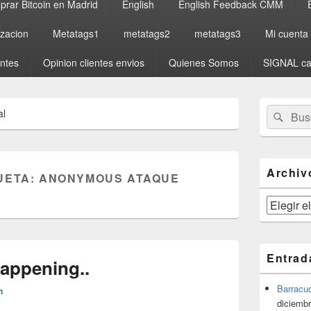
rar Bitcoin en Madrid
English
English Feedback CMM
izacion
Metatags1
metatags2
metatags3
Mi cuenta
entes
Opinion clientes envios
Quienes Somos
SIGNAL ca
El
Buscar
Busc
al
área
por:
de
widget
barra
lateral
Archiv
UETA:
ANONYMOUS ATAQUE
primaria
Archivos
Entrad
Happening..
Barracu
n
diciembr