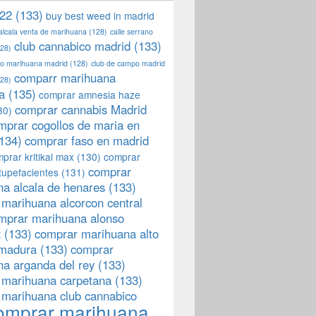
22
(133)
buy best weed in madrid
 alcala venta de marihuana
(128)
calle serrano
club cannabico madrid
(133)
28)
llo marihuana madrid
(128)
club de campo madrid
comparr marihuana
28)
a
(135)
comprar amnesia haze
comprar cannabis Madrid
30)
mprar cogollos de maria en
134)
comprar faso en madrid
prar kritikal max
(130)
comprar
comprar
tupefacientes
(131)
a alcala de henares
(133)
marihuana alcorcon central
mprar marihuana alonso
z
(133)
comprar marihuana alto
emadura
(133)
comprar
a arganda del rey
(133)
 marihuana carpetana
(133)
 marihuana club cannabico
omprar marihuana