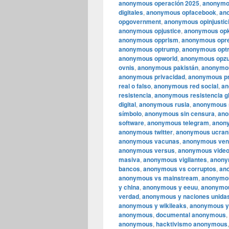
anonymous operación 2025
,
anonymou
digitales
,
anonymous opfacebook
,
an
opgovernment
,
anonymous opinjustic
anonymous opjustice
,
anonymous op
anonymous opprism
,
anonymous opre
anonymous optrump
,
anonymous optr
anonymous opworld
,
anonymous opzu
ovnis
,
anonymous pakistán
,
anonymo
anonymous privacidad
,
anonymous pr
real o falso
,
anonymous red social
,
an
resistencia
,
anonymous resistencia g
digital
,
anonymous rusia
,
anonymous 
símbolo
,
anonymous sin censura
,
ano
software
,
anonymous telegram
,
anony
anonymous twitter
,
anonymous ucran
anonymous vacunas
,
anonymous ven
anonymous versus
,
anonymous video
masiva
,
anonymous vigilantes
,
anony
bancos
,
anonymous vs corruptos
,
an
anonymous vs mainstream
,
anonymou
y china
,
anonymous y eeuu
,
anonymou
verdad
,
anonymous y naciones unida
anonymous y wikileaks
,
anonymous y
anonymous
,
documental anonymous
,
anonymous
,
hacktivismo anonymous