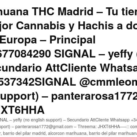
uana THC Madrid – Tu tie
jor Cannabis y Hachis a do
Europa – Principal
7084290 SIGNAL – yeffy 
cundario AttCliente Whats
4537342SIGNAL @cmmleom
support) – panterarosa17
JHXT6HHA
AL – yeffy (no english support) – Secundario AttCliente Whatsapp 
pport) – panterarosa1772@gmail.com – Threema: JHXT6HHA—–:: compr
, barrio del pilar madrid, alcorcon marihuana, barrio del pilar marihua