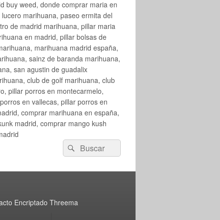
rid buy weed, donde comprar maria en
 lucero marihuana, paseo ermita del
o de madrid marihuana, pillar maria
huana en madrid, pillar bolsas de
 marihuana, marihuana madrid españa,
arihuana, sainz de baranda marihuana,
na, san agustin de guadalix
huana, club de golf marihuana, club
ro, pillar porros en montecarmelo,
orros en vallecas, pillar porros en
en madrid, comprar marihuana en españa,
skunk madrid, comprar mango kush
madrid
Buscar
Buscar
por:
acto Encriptado Threema