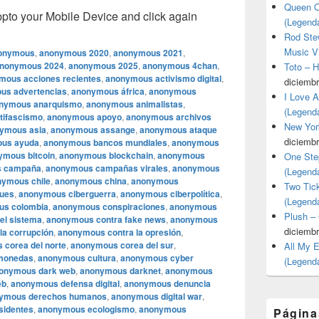
Queen O
o your Mobile Device and click again
(Legend
Rod Stew
Music V
onymous
,
anonymous 2020
,
anonymous 2021
,
nonymous 2024
,
anonymous 2025
,
anonymous 4chan
,
Toto – 
mous acciones recientes
,
anonymous activismo digital
,
diciembr
us advertencias
,
anonymous áfrica
,
anonymous
I Love 
nymous anarquismo
,
anonymous animalistas
,
(Legend
tifascismo
,
anonymous apoyo
,
anonymous archivos
New Yor
ymous asia
,
anonymous assange
,
anonymous ataque
diciembr
us ayuda
,
anonymous bancos mundiales
,
anonymous
ymous bitcoin
,
anonymous blockchain
,
anonymous
One Ste
s campaña
,
anonymous campañas virales
,
anonymous
(Legend
ymous chile
,
anonymous china
,
anonymous
Two Tic
ques
,
anonymous ciberguerra
,
anonymous ciberpolítica
,
(Legend
us colombia
,
anonymous conspiraciones
,
anonymous
Plush –
el sistema
,
anonymous contra fake news
,
anonymous
diciembr
la corrupción
,
anonymous contra la opresión
,
corea del norte
,
anonymous corea del sur
,
All My 
monedas
,
anonymous cultura
,
anonymous cyber
(Legend
onymous dark web
,
anonymous darknet
,
anonymous
eb
,
anonymous defensa digital
,
anonymous denuncia
ymous derechos humanos
,
anonymous digital war
,
sidentes
,
anonymous ecologismo
,
anonymous
Página