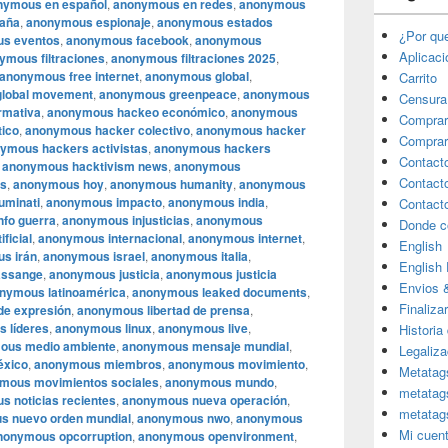
nymous en español
,
anonymous en redes
,
anonymous
aña
,
anonymous espionaje
,
anonymous estados
¿Por qu
s eventos
,
anonymous facebook
,
anonymous
Aplicac
ymous filtraciones
,
anonymous filtraciones 2025
,
anonymous free internet
,
anonymous global
,
Carrito
lobal movement
,
anonymous greenpeace
,
anonymous
Censura
rmativa
,
anonymous hackeo económico
,
anonymous
Comprar
tico
,
anonymous hacker colectivo
,
anonymous hacker
Comprar
ymous hackers activistas
,
anonymous hackers
Contact
,
anonymous hacktivism news
,
anonymous
Contact
as
,
anonymous hoy
,
anonymous humanity
,
anonymous
uminati
,
anonymous impacto
,
anonymous india
,
Contact
fo guerra
,
anonymous injusticias
,
anonymous
Donde c
ficial
,
anonymous internacional
,
anonymous internet
,
English
s irán
,
anonymous israel
,
anonymous italia
,
English
assange
,
anonymous justicia
,
anonymous justicia
Envios 
nymous latinoamérica
,
anonymous leaked documents
,
Finaliza
de expresión
,
anonymous libertad de prensa
,
 líderes
,
anonymous linux
,
anonymous live
,
Historia
ous medio ambiente
,
anonymous mensaje mundial
,
Legaliza
xico
,
anonymous miembros
,
anonymous movimiento
,
Metatag
mous movimientos sociales
,
anonymous mundo
,
metatag
 noticias recientes
,
anonymous nueva operación
,
metatag
s nuevo orden mundial
,
anonymous nwo
,
anonymous
Mi cuen
nonymous opcorruption
,
anonymous openvironment
,