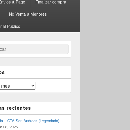
Envios & Pago
Finalizar compra
No Venta a Menores
nal Publico
ar
os
as recientes
da – GTA San Andreas (Legendado)
e 28, 2025