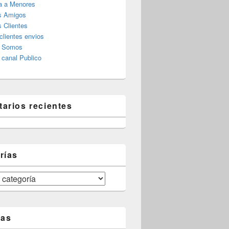
a a Menores
s Amigos
 Clientes
clientes envios
s Somos
canal Publico
arios recientes
rías
tas