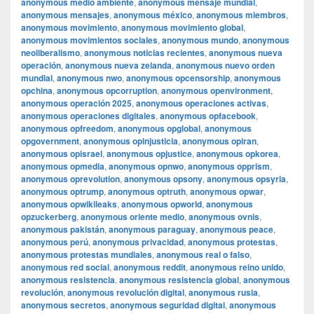
anonymous medio ambiente
,
anonymous mensaje mundial
,
anonymous mensajes
,
anonymous méxico
,
anonymous miembros
,
anonymous movimiento
,
anonymous movimiento global
,
anonymous movimientos sociales
,
anonymous mundo
,
anonymous
neoliberalismo
,
anonymous noticias recientes
,
anonymous nueva
operación
,
anonymous nueva zelanda
,
anonymous nuevo orden
mundial
,
anonymous nwo
,
anonymous opcensorship
,
anonymous
opchina
,
anonymous opcorruption
,
anonymous openvironment
,
anonymous operación 2025
,
anonymous operaciones activas
,
anonymous operaciones digitales
,
anonymous opfacebook
,
anonymous opfreedom
,
anonymous opglobal
,
anonymous
opgovernment
,
anonymous opinjusticia
,
anonymous opiran
,
anonymous opisrael
,
anonymous opjustice
,
anonymous opkorea
,
anonymous opmedia
,
anonymous opnwo
,
anonymous opprism
,
anonymous oprevolution
,
anonymous opsony
,
anonymous opsyria
,
anonymous optrump
,
anonymous optruth
,
anonymous opwar
,
anonymous opwikileaks
,
anonymous opworld
,
anonymous
opzuckerberg
,
anonymous oriente medio
,
anonymous ovnis
,
anonymous pakistán
,
anonymous paraguay
,
anonymous peace
,
anonymous perú
,
anonymous privacidad
,
anonymous protestas
,
anonymous protestas mundiales
,
anonymous real o falso
,
anonymous red social
,
anonymous reddit
,
anonymous reino unido
,
anonymous resistencia
,
anonymous resistencia global
,
anonymous
revolución
,
anonymous revolución digital
,
anonymous rusia
,
anonymous secretos
,
anonymous seguridad digital
,
anonymous