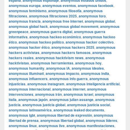
españa
,
anonymous espionaje
,
anonymous estados unidos
,
anonymous europa
,
anonymous eventos
,
anonymous facebook
,
anonymous feminismo
,
anonymous filosofía
,
anonymous
filtraciones
,
anonymous filtraciones 2025
,
anonymous foro
,
anonymous francia
,
anonymous free internet
,
anonymous global
,
anonymous global hack
,
anonymous global movement
,
anonymous
greenpeace
,
anonymous guerra digital
,
anonymous guerra
informativa
,
anonymous hackeo económico
,
anonymous hackeo
ético
,
anonymous hackeo político
,
anonymous hacker colectivo
,
anonymous hacker ético
,
anonymous hackers 2025
,
anonymous
hackers activistas
,
anonymous hackers famosos
,
anonymous
hackers reales
,
anonymous hacktivism news
,
anonymous
hacktivistas
,
anonymous herramientas
,
anonymous hoy
,
anonymous humanity
,
anonymous IA
,
anonymous ideales
,
anonymous illuminati
,
anonymous impacto
,
anonymous india
,
anonymous influencers
,
anonymous info guerra
,
anonymous
injusticias
,
anonymous instagram
,
anonymous inteligencia artificial
,
anonymous internacional
,
anonymous internet
,
anonymous
intervenciones
,
anonymous irán
,
anonymous israel
,
anonymous
italia
,
anonymous japón
,
anonymous julian assange
,
anonymous
justicia
,
anonymous justicia global
,
anonymous justicia social
,
anonymous latinoamérica
,
anonymous leaked documents
,
anonymous lgbt
,
anonymous libertad de expresión
,
anonymous
libertad de prensa
,
anonymous libertad global
,
anonymous líderes
,
anonymous linux
,
anonymous live
,
anonymous manifestaciones
,