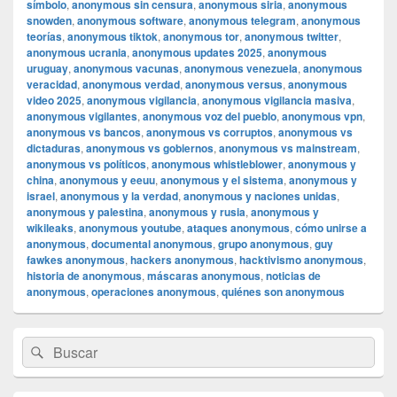
símbolo
,
anonymous sin censura
,
anonymous siria
,
anonymous
snowden
,
anonymous software
,
anonymous telegram
,
anonymous
teorías
,
anonymous tiktok
,
anonymous tor
,
anonymous twitter
,
anonymous ucrania
,
anonymous updates 2025
,
anonymous
uruguay
,
anonymous vacunas
,
anonymous venezuela
,
anonymous
veracidad
,
anonymous verdad
,
anonymous versus
,
anonymous
video 2025
,
anonymous vigilancia
,
anonymous vigilancia masiva
,
anonymous vigilantes
,
anonymous voz del pueblo
,
anonymous vpn
,
anonymous vs bancos
,
anonymous vs corruptos
,
anonymous vs
dictaduras
,
anonymous vs gobiernos
,
anonymous vs mainstream
,
anonymous vs políticos
,
anonymous whistleblower
,
anonymous y
china
,
anonymous y eeuu
,
anonymous y el sistema
,
anonymous y
israel
,
anonymous y la verdad
,
anonymous y naciones unidas
,
anonymous y palestina
,
anonymous y rusia
,
anonymous y
wikileaks
,
anonymous youtube
,
ataques anonymous
,
cómo unirse a
anonymous
,
documental anonymous
,
grupo anonymous
,
guy
fawkes anonymous
,
hackers anonymous
,
hacktivismo anonymous
,
historia de anonymous
,
máscaras anonymous
,
noticias de
anonymous
,
operaciones anonymous
,
quiénes son anonymous
El
Buscar
Buscar
área
por:
de
widget