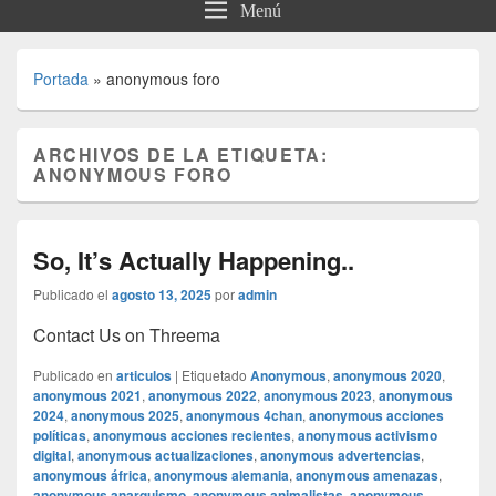
Menú
Portada
»
anonymous foro
ARCHIVOS DE LA ETIQUETA:
ANONYMOUS FORO
So, It’s Actually Happening..
Publicado el
agosto 13, 2025
por
admin
Contact Us on Threema
Publicado en
articulos
|
Etiquetado
Anonymous
,
anonymous 2020
,
anonymous 2021
,
anonymous 2022
,
anonymous 2023
,
anonymous
2024
,
anonymous 2025
,
anonymous 4chan
,
anonymous acciones
políticas
,
anonymous acciones recientes
,
anonymous activismo
digital
,
anonymous actualizaciones
,
anonymous advertencias
,
anonymous áfrica
,
anonymous alemania
,
anonymous amenazas
,
anonymous anarquismo
,
anonymous animalistas
,
anonymous