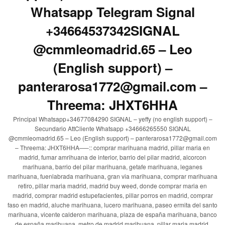
Whatsapp Telegram Signal
+34664537342SIGNAL
@cmmleomadrid.65 – Leo
(English support) –
panterarosa1772@gmail.com –
Threema: JHXT6HHA
Principal Whatsapp+34677084290 SIGNAL – yeffy (no english support) –
Secundario AttCliente Whatsapp +34666265550 SIGNAL
@cmmleomadrid.65 – Leo (English support) – panterarosa1772@gmail.com
– Threema: JHXT6HHA—–:: comprar marihuana madrid, pillar maria en
madrid, fumar amrihuana de interior, barrio del pilar madrid, alcorcon
marihuana, barrio del pilar marihuana, getafe marihuana, leganes
marihuana, fuenlabrada marihuana, gran via marihuana, comprar marihuana
retiro, pillar maria madrid, madrid buy weed, donde comprar maria en
madrid, comprar madrid estupefacientes, pillar porros en madrid, comprar
faso en madrid, aluche marihuana, lucero marihuana, paseo ermita del santo
marihuana, vicente calderon marihuana, plaza de españa marihuana, banco
de españa marihuana, metro de madrid marihuana, pillar maria madrid,