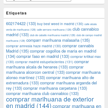
Etiquetas
602174422
(133)
buy best weed in madrid
(130)
calle alcala
club cannabico
venta de marihuana
(128)
calle serrano marihuana
(128)
madrid
(133)
club de caballo marihuana madrid
(128)
club de campo madrid
comparr marihuana malasaña
(135)
marihuana
(128)
comprar cannabis
comprar amnesia haze madrid
(130)
Madrid
(135)
comprar cogollos de maria en madrid
(134)
comprar faso en madrid
(133)
comprar kritikal max
comprar
(130)
comprar madrid estupefacientes
(131)
marihuana alcala de henares
(133)
comprar
marihuana alcorcon central
(133)
comprar marihuana
alonso martinez
(133)
comprar marihuana alto de
extremadura
(133)
comprar marihuana arganda del
rey
(133)
comprar marihuana carpetana
(133)
comprar marihuana club cannabico
(133)
comprar marihuana de exterior
en madrid
(144)
comprar marihuana en