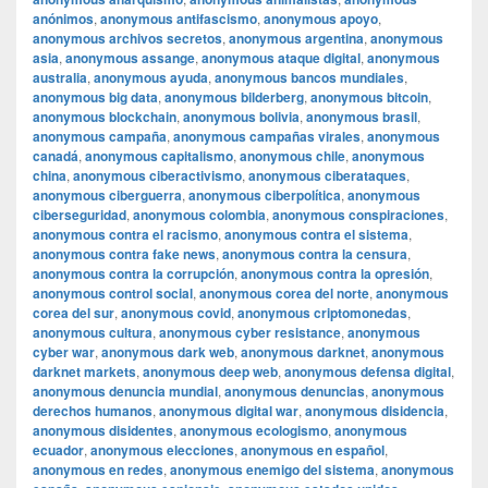
anónimos
,
anonymous antifascismo
,
anonymous apoyo
,
anonymous archivos secretos
,
anonymous argentina
,
anonymous
asia
,
anonymous assange
,
anonymous ataque digital
,
anonymous
australia
,
anonymous ayuda
,
anonymous bancos mundiales
,
anonymous big data
,
anonymous bilderberg
,
anonymous bitcoin
,
anonymous blockchain
,
anonymous bolivia
,
anonymous brasil
,
anonymous campaña
,
anonymous campañas virales
,
anonymous
canadá
,
anonymous capitalismo
,
anonymous chile
,
anonymous
china
,
anonymous ciberactivismo
,
anonymous ciberataques
,
anonymous ciberguerra
,
anonymous ciberpolítica
,
anonymous
ciberseguridad
,
anonymous colombia
,
anonymous conspiraciones
,
anonymous contra el racismo
,
anonymous contra el sistema
,
anonymous contra fake news
,
anonymous contra la censura
,
anonymous contra la corrupción
,
anonymous contra la opresión
,
anonymous control social
,
anonymous corea del norte
,
anonymous
corea del sur
,
anonymous covid
,
anonymous criptomonedas
,
anonymous cultura
,
anonymous cyber resistance
,
anonymous
cyber war
,
anonymous dark web
,
anonymous darknet
,
anonymous
darknet markets
,
anonymous deep web
,
anonymous defensa digital
,
anonymous denuncia mundial
,
anonymous denuncias
,
anonymous
derechos humanos
,
anonymous digital war
,
anonymous disidencia
,
anonymous disidentes
,
anonymous ecologismo
,
anonymous
ecuador
,
anonymous elecciones
,
anonymous en español
,
anonymous en redes
,
anonymous enemigo del sistema
,
anonymous