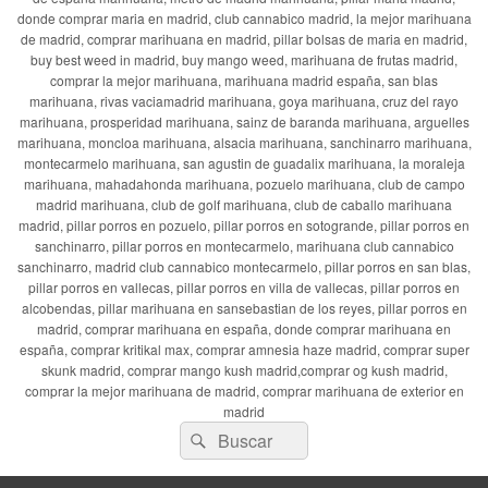
donde comprar maria en madrid, club cannabico madrid, la mejor marihuana
de madrid, comprar marihuana en madrid, pillar bolsas de maria en madrid,
buy best weed in madrid, buy mango weed, marihuana de frutas madrid,
comprar la mejor marihuana, marihuana madrid españa, san blas
marihuana, rivas vaciamadrid marihuana, goya marihuana, cruz del rayo
marihuana, prosperidad marihuana, sainz de baranda marihuana, arguelles
marihuana, moncloa marihuana, alsacia marihuana, sanchinarro marihuana,
montecarmelo marihuana, san agustin de guadalix marihuana, la moraleja
marihuana, mahadahonda marihuana, pozuelo marihuana, club de campo
madrid marihuana, club de golf marihuana, club de caballo marihuana
madrid, pillar porros en pozuelo, pillar porros en sotogrande, pillar porros en
sanchinarro, pillar porros en montecarmelo, marihuana club cannabico
sanchinarro, madrid club cannabico montecarmelo, pillar porros en san blas,
pillar porros en vallecas, pillar porros en villa de vallecas, pillar porros en
alcobendas, pillar marihuana en sansebastian de los reyes, pillar porros en
madrid, comprar marihuana en españa, donde comprar marihuana en
españa, comprar kritikal max, comprar amnesia haze madrid, comprar super
skunk madrid, comprar mango kush madrid,comprar og kush madrid,
comprar la mejor marihuana de madrid, comprar marihuana de exterior en
madrid
Buscar
Buscar
por: