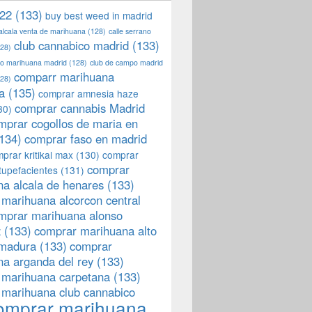
22
(133)
buy best weed in madrid
 alcala venta de marihuana
(128)
calle serrano
club cannabico madrid
(133)
28)
llo marihuana madrid
(128)
club de campo madrid
comparr marihuana
28)
a
(135)
comprar amnesia haze
comprar cannabis Madrid
30)
mprar cogollos de maria en
134)
comprar faso en madrid
prar kritikal max
(130)
comprar
comprar
tupefacientes
(131)
a alcala de henares
(133)
marihuana alcorcon central
mprar marihuana alonso
z
(133)
comprar marihuana alto
emadura
(133)
comprar
a arganda del rey
(133)
 marihuana carpetana
(133)
 marihuana club cannabico
omprar marihuana