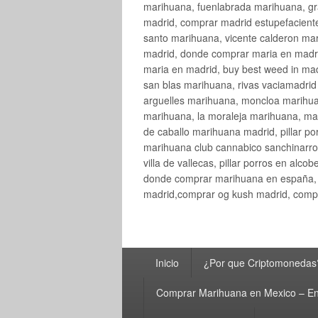
marihuana, fuenlabrada marihuana, gr
madrid, comprar madrid estupefaciente
santo marihuana, vicente calderon ma
madrid, donde comprar maria en madri
maria en madrid, buy best weed in ma
san blas marihuana, rivas vaciamadri
arguelles marihuana, moncloa marihua
marihuana, la moraleja marihuana, ma
de caballo marihuana madrid, pillar por
marihuana club cannabico sanchinarro, 
villa de vallecas, pillar porros en al
donde comprar marihuana en españa, 
madrid,comprar og kush madrid, compr
Menú
Inicio
¿Por que Criptomonedas
principal
Comprar Marihuana en Mexico – En