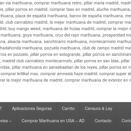
an via marihuana, comprar marihuana retiro, pillar maria madrid, mad
s, pillar porros en madrid, comprar faso en madrid, aluche marihuana,
rihuana, plaza de españa marihuana, banco de españa marihuana, metr
d, club cannabico madrid, la mejor marihuana de madrid, comprar mari
drid, buy mango weed, marihuana de frutas madrid, comprar la mejor
d marihuana, goya marihuana, cruz del rayo marihuana, prosperidad m
na, alsacia marihuana, sanchinarro marihuana, montecarmelo marihua
hadahonda marihuana, pozuelo marihuana, club de campo madrid mari
ros en pozuelo, pillar porros en sotogrande, pillar porros en sanchinar
madrid club cannabico montecarmelo, pillar porros en san blas, pillar p
cobendas, pillar marihuana en sansebastian de los reyes, pillar porros 
comprar kritikal max, comprar amnesia haze madrid, comprar super 
ar la mejor marihuana de madrid, comprar marihuana de exterior en 
?
Aplicaciones Seguras
Carrito
Censura & Ley
vios –
Comprar Marihuana en USA – AD
Contacto
Cont