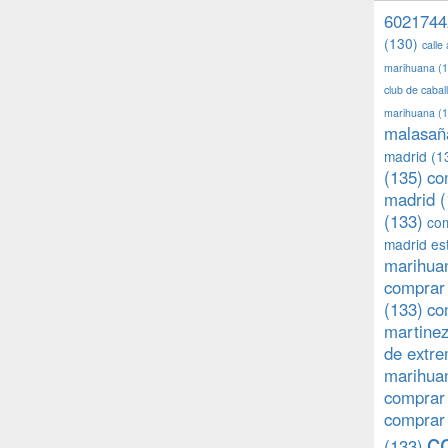
6021744
(130)
calle
marihuana
(1
club de caba
marihuana
(1
malasañ
madrid
(1
(135)
co
madrid
(
(133)
com
madrid es
marihuan
comprar 
(133)
co
martine
de extr
marihuan
comprar
comprar
c
(133)