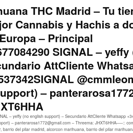
uana THC Madrid – Tu tie
jor Cannabis y Hachis a do
Europa – Principal
7084290 SIGNAL – yeffy 
cundario AttCliente Whats
4537342SIGNAL @cmmleom
support) – panterarosa17
JHXT6HHA
AL – yeffy (no english support) – Secundario AttCliente Whatsapp 
pport) – panterarosa1772@gmail.com – Threema: JHXT6HHA—–:: compr
, barrio del pilar madrid, alcorcon marihuana, barrio del pilar marihua