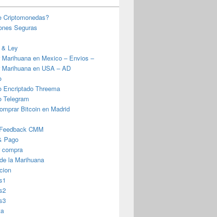
e Criptomonedas?
iones Seguras
 & Ley
 Marihuana en Mexico – Envios –
 Marihuana en USA – AD
o
o Encriptado Threema
o Telegram
omprar Bitcoin en Madrid
 Feedback CMM
& Pago
r compra
 de la Marihuana
cion
s1
s2
s3
ta