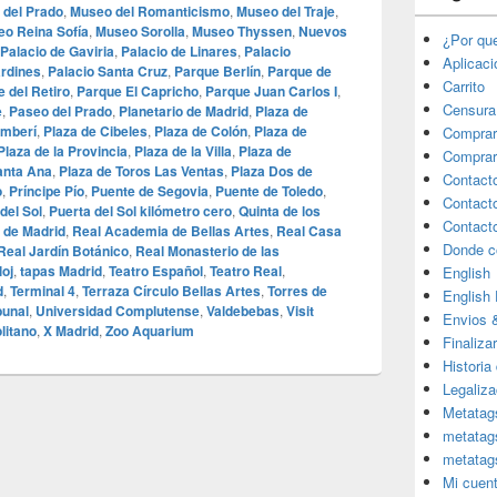
del Prado
,
Museo del Romanticismo
,
Museo del Traje
,
o Reina Sofía
,
Museo Sorolla
,
Museo Thyssen
,
Nuevos
¿Por qu
Palacio de Gaviria
,
Palacio de Linares
,
Palacio
Aplicac
ardines
,
Palacio Santa Cruz
,
Parque Berlín
,
Parque de
Carrito
 del Retiro
,
Parque El Capricho
,
Parque Juan Carlos I
,
Censura
e
,
Paseo del Prado
,
Planetario de Madrid
,
Plaza de
amberí
,
Plaza de Cibeles
,
Plaza de Colón
,
Plaza de
Comprar
Plaza de la Provincia
,
Plaza de la Villa
,
Plaza de
Comprar
anta Ana
,
Plaza de Toros Las Ventas
,
Plaza Dos de
Contact
o
,
Príncipe Pío
,
Puente de Segovia
,
Puente de Toledo
,
Contact
del Sol
,
Puerta del Sol kilómetro cero
,
Quinta de los
Contact
 de Madrid
,
Real Academia de Bellas Artes
,
Real Casa
Donde c
Real Jardín Botánico
,
Real Monasterio de las
loj
,
tapas Madrid
,
Teatro Español
,
Teatro Real
,
English
d
,
Terminal 4
,
Terraza Círculo Bellas Artes
,
Torres de
English
bunal
,
Universidad Complutense
,
Valdebebas
,
Visit
Envios 
litano
,
X Madrid
,
Zoo Aquarium
Finaliza
Historia
Legaliza
Metatag
metatag
metatag
Mi cuen