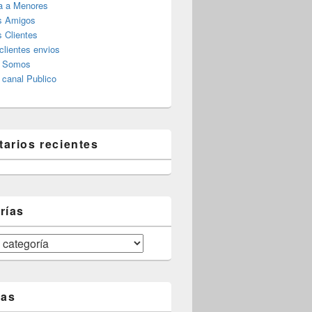
a a Menores
s Amigos
 Clientes
clientes envios
s Somos
canal Publico
arios recientes
rías
tas