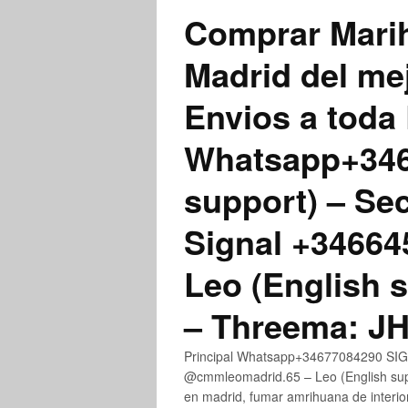
Comprar Marih
Madrid del me
Envios a toda 
Whatsapp+3467
support) – Se
Signal +3466
Leo (English 
– Threema: 
Principal Whatsapp+34677084290 SIGN
@cmmleomadrid.65 – Leo (English su
en madrid, fumar amrihuana de interior