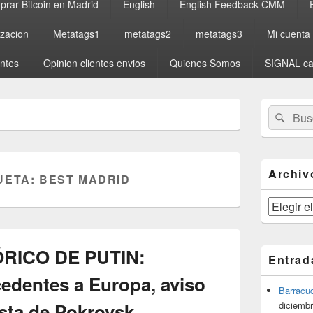
rar Bitcoin en Madrid
English
English Feedback CMM
izacion
Metatags1
metatags2
metatags3
Mi cuenta
entes
Opinion clientes envios
Quienes Somos
SIGNAL ca
El
Buscar
Busc
área
por:
de
widget
barra
lateral
Archiv
UETA:
BEST MADRID
primaria
Archivos
RICO DE PUTIN:
Entrad
edentes a Europa, aviso
Barracu
sta de Pokrovsk
diciembr