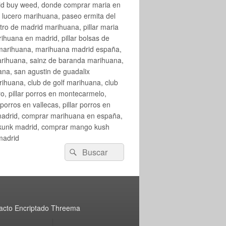
rid buy weed, donde comprar maria en
 lucero marihuana, paseo ermita del
o de madrid marihuana, pillar maria
huana en madrid, pillar bolsas de
 marihuana, marihuana madrid españa,
arihuana, sainz de baranda marihuana,
na, san agustin de guadalix
huana, club de golf marihuana, club
ro, pillar porros en montecarmelo,
orros en vallecas, pillar porros en
en madrid, comprar marihuana en españa,
skunk madrid, comprar mango kush
madrid
Buscar
Buscar
por:
acto Encriptado Threema