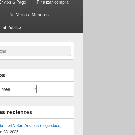
Envios & Pago
Finalizar compra
No Venta a Menores
nal Publico
ar
os
as recientes
da – GTA San Andreas (Legendado)
e 28, 2025