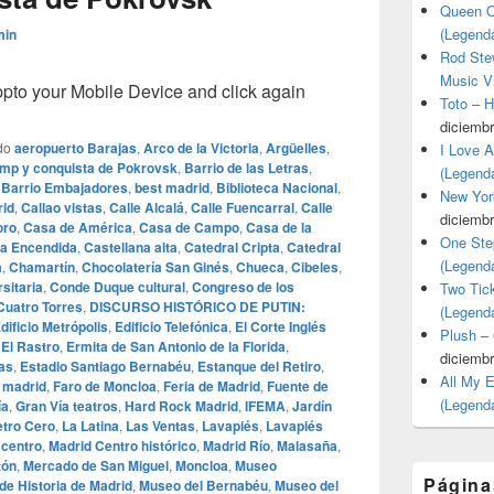
Queen O
(Legend
min
Rod Stew
Music V
o your Mobile Device and click again
Toto – 
diciembr
do
aeropuerto Barajas
,
Arco de la Victoria
,
Argüelles
,
I Love 
ump y conquista de Pokrovsk
,
Barrio de las Letras
,
(Legend
,
Barrio Embajadores
,
best madrid
,
Biblioteca Nacional
,
New Yor
id
,
Callao vistas
,
Calle Alcalá
,
Calle Fuencarral
,
Calle
diciembr
oro
,
Casa de América
,
Casa de Campo
,
Casa de la
One Ste
a Encendida
,
Castellana alta
,
Catedral Cripta
,
Catedral
(Legend
a
,
Chamartín
,
Chocolatería San Ginés
,
Chueca
,
Cibeles
,
sitaria
,
Conde Duque cultural
,
Congreso de los
Two Tic
Cuatro Torres
,
DISCURSO HISTÓRICO DE PUTIN:
(Legend
dificio Metrópolis
,
Edificio Telefónica
,
El Corte Inglés
Plush –
,
El Rastro
,
Ermita de San Antonio de la Florida
,
diciembr
cas
,
Estadio Santiago Bernabéu
,
Estanque del Retiro
,
All My 
 madrid
,
Faro de Moncloa
,
Feria de Madrid
,
Fuente de
(Legend
ía
,
Gran Vía teatros
,
Hard Rock Madrid
,
IFEMA
,
Jardín
etro Cero
,
La Latina
,
Las Ventas
,
Lavapiés
,
Lavapiés
 centro
,
Madrid Centro histórico
,
Madrid Río
,
Malasaña
,
tón
,
Mercado de San Miguel
,
Moncloa
,
Museo
Página
e Historia de Madrid
,
Museo del Bernabéu
,
Museo del