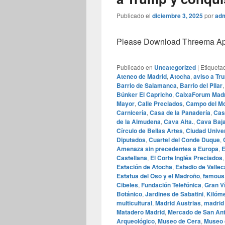
Publicado el
diciembre 3, 2025
por
ad
Please Download Threema Appt
Publicado en
Uncategorized
|
Etiqueta
Ateneo de Madrid
,
Atocha
,
aviso a Tr
Barrio de Salamanca
,
Barrio del Pilar
Búnker El Capricho
,
CaixaForum Madr
Mayor
,
Calle Preciados
,
Campo del M
Carnicería
,
Casa de la Panadería
,
Cas
de la Almudena
,
Cava Alta.
,
Cava Baj
Círculo de Bellas Artes
,
Ciudad Univer
Diputados
,
Cuartel del Conde Duque
,
Amenaza sin precedentes a Europa
,
E
Castellana
,
El Corte Inglés Preciados
Estación de Atocha
,
Estadio de Valle
Estatua del Oso y el Madroño
,
famous
Cibeles
,
Fundación Telefónica
,
Gran V
Botánico
,
Jardines de Sabatini
,
Kilóm
multicultural
,
Madrid Austrias
,
madrid
Matadero Madrid
,
Mercado de San An
Arqueológico
,
Museo de Cera
,
Museo d