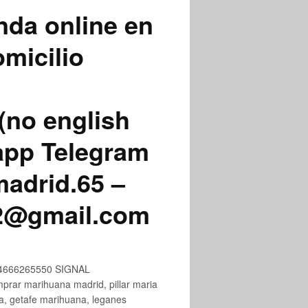
nda online en
micilio
(no english
app Telegram
adrid.65 –
72@gmail.com
+34666265550 SIGNAL
ar marihuana madrid, pillar maria
na, getafe marihuana, leganes