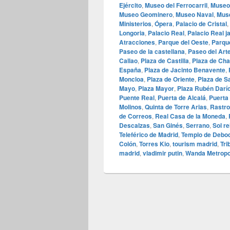
Ejército
,
Museo del Ferrocarril
,
Museo 
Museo Geominero
,
Museo Naval
,
Muse
Ministerios
,
Ópera
,
Palacio de Cristal
,
Longoria
,
Palacio Real
,
Palacio Real j
Atracciones
,
Parque del Oeste
,
Parque
Paseo de la castellana
,
Paseo del Art
Callao
,
Plaza de Castilla
,
Plaza de Ch
España
,
Plaza de Jacinto Benavente
,
Moncloa
,
Plaza de Oriente
,
Plaza de S
Mayo
,
Plaza Mayor
,
Plaza Rubén Darí
Puente Real
,
Puerta de Alcalá
,
Puerta 
Molinos
,
Quinta de Torre Arias
,
Rastro
de Correos
,
Real Casa de la Moneda
,
Descalzas
,
San Ginés
,
Serrano
,
Sol re
Teleférico de Madrid
,
Templo de Debo
Colón
,
Torres Kio
,
tourism madrid
,
Tri
madrid
,
vladimir putin
,
Wanda Metropo