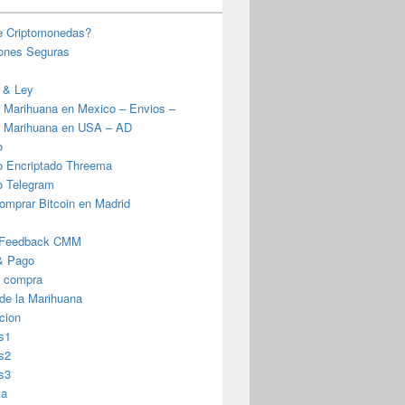
e Criptomonedas?
iones Seguras
 & Ley
 Marihuana en Mexico – Envios –
 Marihuana en USA – AD
o
o Encriptado Threema
o Telegram
omprar Bitcoin en Madrid
 Feedback CMM
& Pago
r compra
 de la Marihuana
cion
s1
s2
s3
ta