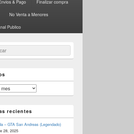
Envios & Pago
Finalizar compra
No Venta a Menores
nal Publico
ar
os
as recientes
da – GTA San Andreas (Legendado)
e 28, 2025