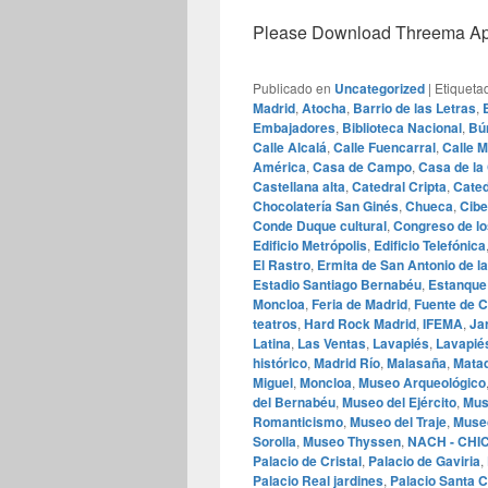
Please Download Threema Appt
Publicado en
Uncategorized
|
Etiqueta
Madrid
,
Atocha
,
Barrio de las Letras
,
Embajadores
,
Biblioteca Nacional
,
Bú
Calle Alcalá
,
Calle Fuencarral
,
Calle 
América
,
Casa de Campo
,
Casa de la
Castellana alta
,
Catedral Cripta
,
Cated
Chocolatería San Ginés
,
Chueca
,
Cibe
Conde Duque cultural
,
Congreso de lo
Edificio Metrópolis
,
Edificio Telefónica
El Rastro
,
Ermita de San Antonio de la
Estadio Santiago Bernabéu
,
Estanque 
Moncloa
,
Feria de Madrid
,
Fuente de C
teatros
,
Hard Rock Madrid
,
IFEMA
,
Ja
Latina
,
Las Ventas
,
Lavapiés
,
Lavapiés
histórico
,
Madrid Río
,
Malasaña
,
Matad
Miguel
,
Moncloa
,
Museo Arqueológico
del Bernabéu
,
Museo del Ejército
,
Mus
Romanticismo
,
Museo del Traje
,
Muse
Sorolla
,
Museo Thyssen
,
NACH - CHI
Palacio de Cristal
,
Palacio de Gaviria
,
Palacio Real jardines
,
Palacio Santa C