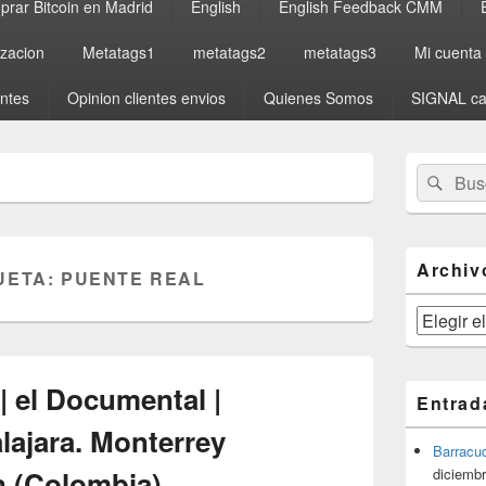
rar Bitcoin en Madrid
English
English Feedback CMM
izacion
Metatags1
metatags2
metatags3
Mi cuenta
entes
Opinion clientes envios
Quienes Somos
SIGNAL ca
El
Buscar
Busc
área
por:
de
widget
barra
lateral
Archiv
UETA:
PUENTE REAL
primaria
Archivos
| el Documental |
Entrad
lajara. Monterrey
Barracu
n (Colombia)
diciembr