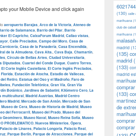
6021744
o your Mobile Device and click again
(130)
calle
marihuana
(1
do
aeropuerto Barajas
,
Arco de la Victoria
,
Ateneo de
club de caba
Barrio de Salamanca
,
Barrio del Pilar
,
Barrio
marihuana
(1
nker El Capricho
,
CaixaForum Madrid
,
Callao vistas
,
malasañ
Mayor
,
Calle Preciados
,
Campo del Moro
,
Casa de
 Carnicería
,
Casa de la Panadería
,
Casa Encendida
,
madrid
(1
ral de la Almudena
,
Cava Alta.
,
Cava Baja
,
Chamartín
,
(135)
co
les
,
Círculo de Bellas Artes
,
Ciudad Universitaria
,
madrid
(
s Diputados
,
Cuartel del Conde Duque
,
Cuatro Torres
,
(133)
com
,
El Corte Inglés Castellana
,
El Corte Inglés Preciados
,
 Florida
,
Estación de Atocha
,
Estadio de Vallecas
,
madrid es
del Retiro
,
Estatua del Oso y el Madroño
,
Faro de
marihuan
ibeles
,
Fundación Telefónica
,
Gran Vía
,
Gran Vía
comprar 
rdín Botánico
,
Jardines de Sabatini
,
Kilómetro Cero
,
La
(133)
co
 multicultural
,
Madrid Austrias
,
Madrid Centro
martine
ero Madrid
,
Mercado de San Antón
,
Mercado de San
de extr
,
Museo de Cera
,
Museo de Historia de Madrid
,
Museo
eo del Ferrocarril
,
Museo del Prado
,
Museo del
marihuan
o Geominero
,
Museo Naval
,
Museo Reina Sofía
,
Museo
comprar
CO PROBLEMATICO
,
Nuevos Ministerios
,
Ópera
,
comprar
Palacio de Linares
,
Palacio Longoria
,
Palacio Real
,
c
ruz
,
Parque Berlín
,
Parque de Atracciones
,
Parque del
(133)