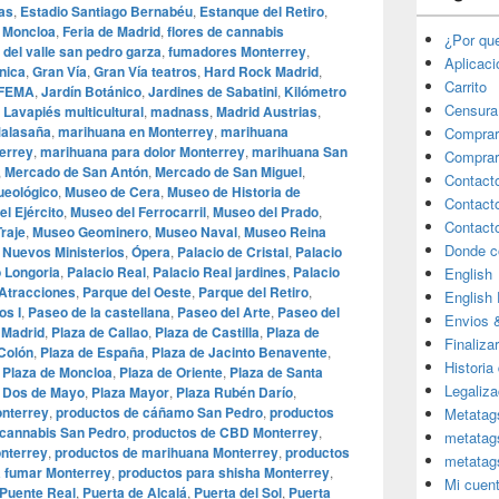
cas
,
Estadio Santiago Bernabéu
,
Estanque del Retiro
,
 Moncloa
,
Feria de Madrid
,
flores de cannabis
¿Por qu
 del valle san pedro garza
,
fumadores Monterrey
,
Aplicac
nica
,
Gran Vía
,
Gran Vía teatros
,
Hard Rock Madrid
,
Carrito
IFEMA
,
Jardín Botánico
,
Jardines de Sabatini
,
Kilómetro
Censura
,
Lavapiés multicultural
,
madnass
,
Madrid Austrias
,
alasaña
,
marihuana en Monterrey
,
marihuana
Comprar
errey
,
marihuana para dolor Monterrey
,
marihuana San
Comprar
,
Mercado de San Antón
,
Mercado de San Miguel
,
Contact
eológico
,
Museo de Cera
,
Museo de Historia de
Contact
l Ejército
,
Museo del Ferrocarril
,
Museo del Prado
,
Contact
raje
,
Museo Geominero
,
Museo Naval
,
Museo Reina
Donde c
,
Nuevos Ministerios
,
Ópera
,
Palacio de Cristal
,
Palacio
o Longoria
,
Palacio Real
,
Palacio Real jardines
,
Palacio
English
Atracciones
,
Parque del Oeste
,
Parque del Retiro
,
English
os I
,
Paseo de la castellana
,
Paseo del Arte
,
Paseo del
Envios 
 Madrid
,
Plaza de Callao
,
Plaza de Castilla
,
Plaza de
Finaliza
Colón
,
Plaza de España
,
Plaza de Jacinto Benavente
,
Historia
,
Plaza de Moncloa
,
Plaza de Oriente
,
Plaza de Santa
Legaliza
 Dos de Mayo
,
Plaza Mayor
,
Plaza Rubén Darío
,
nterrey
,
productos de cáñamo San Pedro
,
productos
Metatag
 cannabis San Pedro
,
productos de CBD Monterrey
,
metatag
nterrey
,
productos de marihuana Monterrey
,
productos
metatag
a fumar Monterrey
,
productos para shisha Monterrey
,
Mi cuen
Puente Real
,
Puerta de Alcalá
,
Puerta del Sol
,
Puerta