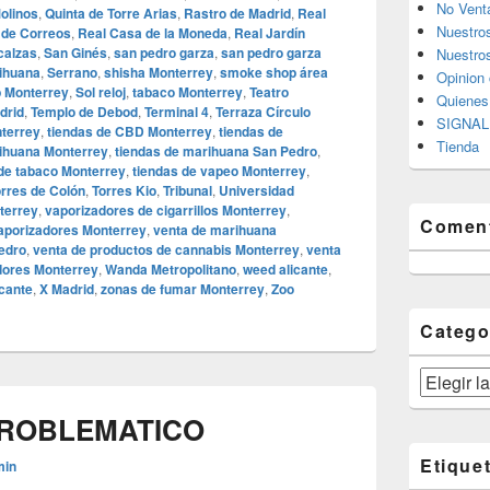
No Vent
Molinos
,
Quinta de Torre Arias
,
Rastro de Madrid
,
Real
Nuestro
 de Correos
,
Real Casa de la Moneda
,
Real Jardín
calzas
,
San Ginés
,
san pedro garza
,
san pedro garza
Nuestros
ihuana
,
Serrano
,
shisha Monterrey
,
smoke shop área
Opinion 
 Monterrey
,
Sol reloj
,
tabaco Monterrey
,
Teatro
Quiene
drid
,
Templo de Debod
,
Terminal 4
,
Terraza Círculo
SIGNAL 
nterrey
,
tiendas de CBD Monterrey
,
tiendas de
Tienda
rihuana Monterrey
,
tiendas de marihuana San Pedro
,
 de tabaco Monterrey
,
tiendas de vapeo Monterrey
,
rres de Colón
,
Torres Kio
,
Tribunal
,
Universidad
terrey
,
vaporizadores de cigarrillos Monterrey
,
Coment
aporizadores Monterrey
,
venta de marihuana
edro
,
venta de productos de cannabis Monterrey
,
venta
dores Monterrey
,
Wanda Metropolitano
,
weed alicante
,
icante
,
X Madrid
,
zonas de fumar Monterrey
,
Zoo
Catego
Categorías
PROBLEMATICO
Etique
min