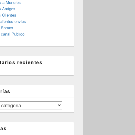
a a Menores
s Amigos
 Clientes
clientes envios
s Somos
canal Publico
arios recientes
rías
tas