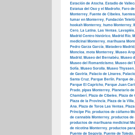
Estación de Atocha
,
Estadio de Valle
Estatua del Oso y el Madroño
,
Faro de
Monterrey
,
Fuente de Cibeles
,
fuentes
fumar en Monterrey
,
Fundación Telefó
hookah Monterrey
,
humo Monterrey
,
Cero
,
La Latina
,
Las Ventas
,
Lavapiés
Madrid Centro histórico
,
Madrid Río
,
M
medicinal Monterrey
,
marihuana Mont
Pedro Garza García
,
Matadero Madrid
Moncloa
,
mota Monterrey
,
Museo Arqu
Madrid
,
Museo del Bernabéu
,
Museo de
Museo del Romanticismo
,
Museo del T
Sofía
,
Museo Sorolla
,
Museo Thyssen
de Gaviria
,
Palacio de Linares
,
Palaci
Santa Cruz
,
Parque Berlín
,
Parque de 
Parque El Capricho
,
Parque Juan Carl
Prado
,
pipas Monterrey
,
Planetario de
Chamberí
,
Plaza de Cibeles
,
Plaza de 
Plaza de la Provincia
,
Plaza de la Villa
Ana
,
Plaza de Toros Las Ventas
,
Plaza
Príncipe Pío
,
productos de cáñamo Mo
de cannabis Monterrey
,
productos de
productos de marihuana medicinal Mo
de nicotina Monterrey
,
productos par
Puente de Segovia
,
Puente de Toledo
,