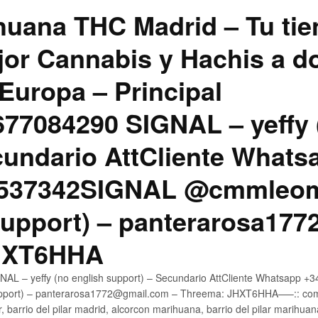
uana THC Madrid – Tu tie
jor Cannabis y Hachis a do
Europa – Principal
7084290 SIGNAL – yeffy 
cundario AttCliente Whats
4537342SIGNAL @cmmleom
support) – panterarosa17
JHXT6HHA
AL – yeffy (no english support) – Secundario AttCliente Whatsapp 
pport) – panterarosa1772@gmail.com – Threema: JHXT6HHA—–:: compr
, barrio del pilar madrid, alcorcon marihuana, barrio del pilar marihua