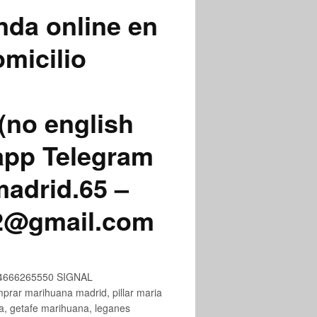
nda online en
micilio
(no english
app Telegram
adrid.65 –
72@gmail.com
+34666265550 SIGNAL
ar marihuana madrid, pillar maria
na, getafe marihuana, leganes