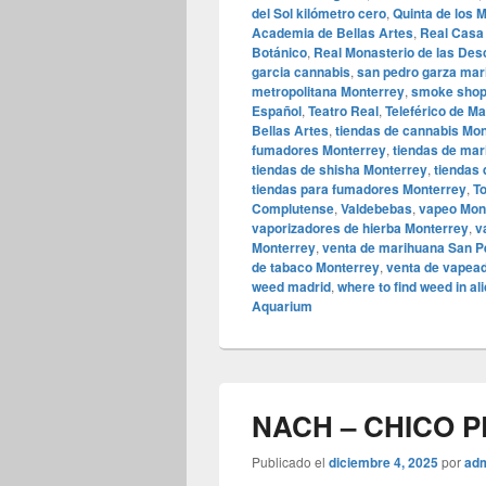
del Sol kilómetro cero
,
Quinta de los 
Academia de Bellas Artes
,
Real Casa
Botánico
,
Real Monasterio de las Des
garcia cannabis
,
san pedro garza mar
metropolitana Monterrey
,
smoke shop
Español
,
Teatro Real
,
Teleférico de Ma
Bellas Artes
,
tiendas de cannabis Mo
fumadores Monterrey
,
tiendas de ma
tiendas de shisha Monterrey
,
tiendas
tiendas para fumadores Monterrey
,
To
Complutense
,
Valdebebas
,
vapeo Mon
vaporizadores de hierba Monterrey
,
v
Monterrey
,
venta de marihuana San P
de tabaco Monterrey
,
venta de vapea
weed madrid
,
where to find weed in al
Aquarium
NACH – CHICO 
Publicado el
diciembre 4, 2025
por
ad