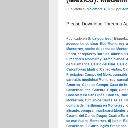
Publicado el
diciembre 4, 2025
por
ad
Please Download Threema Appt
Publicado en
Uncategorized
|
Etiqueta
accesorios de cigarrillos Monterrey
,
a
Monterrey
,
aceite de cannabis Monter
Pedro
,
aeropuerto Barajas
,
alberto hi
fumadores Monterrey
,
Arma blanca
,
A
de Salamanca
,
Barrio del Pilar
,
Barri
CaixaForum Madrid
,
Callao vistas
,
Cal
Preciados
,
Campo del Moro
,
cannabis
cannabis medicinal Monterrey
,
cannab
América
,
Casa de Campo
,
Casa de la
Castellana alta
,
Catedral Cripta
,
Cated
Chocolatería San Ginés
,
Chueca
,
Cibe
Monterrey
,
Círculo de Bellas Artes
,
Ci
compra de marihuana en Monterrey
,
alicante
,
comprar marihuana Monterr
Cuartel del Conde Duque
,
Cuatro Torr
de marihuana Monterrey
,
dj joakin
,
Edi
Castellana
,
El Corte Inglés Preciados