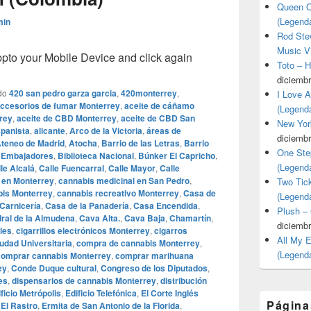
Queen O
(Legend
min
Rod Stew
Music V
o your Mobile Device and click again
Toto – 
diciembr
do
420 san pedro garza garcia
,
420monterrey
,
I Love 
ccesorios de fumar Monterrey
,
aceite de cáñamo
(Legend
rey
,
aceite de CBD Monterrey
,
aceite de CBD San
New Yor
spanista
,
alicante
,
Arco de la Victoria
,
áreas de
diciembr
teneo de Madrid
,
Atocha
,
Barrio de las Letras
,
Barrio
One Ste
o Embajadores
,
Biblioteca Nacional
,
Búnker El Capricho
,
(Legend
le Alcalá
,
Calle Fuencarral
,
Calle Mayor
,
Calle
 en Monterrey
,
cannabis medicinal en San Pedro
,
Two Tic
is Monterrey
,
cannabis recreativo Monterrey
,
Casa de
(Legend
 Carnicería
,
Casa de la Panadería
,
Casa Encendida
,
Plush –
ral de la Almudena
,
Cava Alta.
,
Cava Baja
,
Chamartín
,
diciembr
les
,
cigarrillos electrónicos Monterrey
,
cigarros
All My 
udad Universitaria
,
compra de cannabis Monterrey
,
(Legend
comprar cannabis Monterrey
,
comprar marihuana
ey
,
Conde Duque cultural
,
Congreso de los Diputados
,
es
,
dispensarios de cannabis Monterrey
,
distribución
ficio Metrópolis
,
Edificio Telefónica
,
El Corte Inglés
Página
,
El Rastro
,
Ermita de San Antonio de la Florida
,