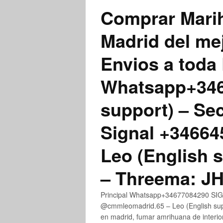
Comprar Marih
Madrid del me
Envios a toda 
Whatsapp+3467
support) – Se
Signal +3466
Leo (English 
– Threema: 
Principal Whatsapp+34677084290 SIGN
@cmmleomadrid.65 – Leo (English su
en madrid, fumar amrihuana de interior