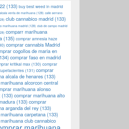
22
(133)
buy best weed in madrid
 alcala venta de marihuana
(128)
calle serrano
club cannabico madrid
(133)
28)
llo marihuana madrid
(128)
club de campo madrid
comparr marihuana
28)
a
(135)
comprar amnesia haze
comprar cannabis Madrid
30)
mprar cogollos de maria en
134)
comprar faso en madrid
prar kritikal max
(130)
comprar
comprar
tupefacientes
(131)
a alcala de henares
(133)
marihuana alcorcon central
mprar marihuana alonso
z
(133)
comprar marihuana alto
emadura
(133)
comprar
a arganda del rey
(133)
 marihuana carpetana
(133)
 marihuana club cannabico
omprar marihuana