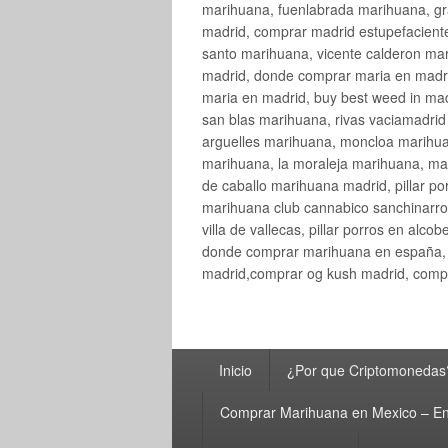
marihuana, fuenlabrada marihuana, gr
madrid, comprar madrid estupefaciente
santo marihuana, vicente calderon ma
madrid, donde comprar maria en madri
maria en madrid, buy best weed in ma
san blas marihuana, rivas vaciamadri
arguelles marihuana, moncloa marihua
marihuana, la moraleja marihuana, ma
de caballo marihuana madrid, pillar por
marihuana club cannabico sanchinarro, 
villa de vallecas, pillar porros en al
donde comprar marihuana en españa, 
madrid,comprar og kush madrid, compr
Menú
Inicio
¿Por que Criptomonedas
principal
Comprar Marihuana en Mexico – En