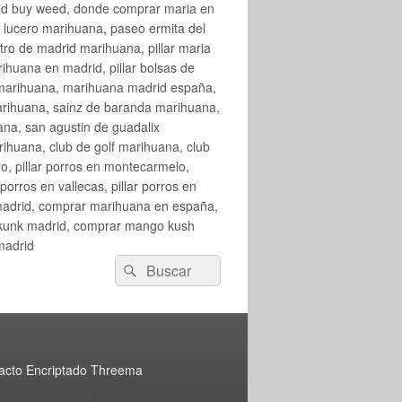
rid buy weed, donde comprar maria en
 lucero marihuana, paseo ermita del
o de madrid marihuana, pillar maria
huana en madrid, pillar bolsas de
 marihuana, marihuana madrid españa,
arihuana, sainz de baranda marihuana,
na, san agustin de guadalix
huana, club de golf marihuana, club
ro, pillar porros en montecarmelo,
orros en vallecas, pillar porros en
en madrid, comprar marihuana en españa,
skunk madrid, comprar mango kush
madrid
Buscar
Buscar
por:
acto Encriptado Threema