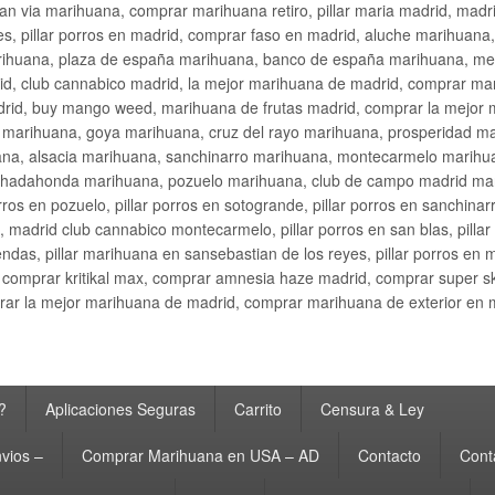
an via marihuana, comprar marihuana retiro, pillar maria madrid, mad
s, pillar porros en madrid, comprar faso en madrid, aluche marihuana,
rihuana, plaza de españa marihuana, banco de españa marihuana, metr
d, club cannabico madrid, la mejor marihuana de madrid, comprar mari
drid, buy mango weed, marihuana de frutas madrid, comprar la mejor
d marihuana, goya marihuana, cruz del rayo marihuana, prosperidad m
na, alsacia marihuana, sanchinarro marihuana, montecarmelo marihua
hadahonda marihuana, pozuelo marihuana, club de campo madrid mari
ros en pozuelo, pillar porros en sotogrande, pillar porros en sanchinar
madrid club cannabico montecarmelo, pillar porros en san blas, pillar p
cobendas, pillar marihuana en sansebastian de los reyes, pillar porros 
comprar kritikal max, comprar amnesia haze madrid, comprar super 
ar la mejor marihuana de madrid, comprar marihuana de exterior en 
?
Aplicaciones Seguras
Carrito
Censura & Ley
vios –
Comprar Marihuana en USA – AD
Contacto
Cont