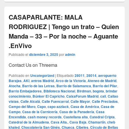
CASAPARLANTE: MALA
RODRIGUEZ | Tengo un trato – Quien
Manda – 33 – Por la noche – Aguante
.EnVivo
Publicado el
diciembre 3, 2025
por
admin
Contact Us on Threema
Publicado en
Uncategorized
|
Etiquetado
28011
,
28014
,
aeropuerto
Barajas
,
AKI
,
antros Madrid
,
Arco de la Victoria
,
Ateneo de Madrid
,
Atocha
,
Barrio de las Letras
,
Barrio de Salamanca
,
Barrio del Pilar
,
Barrio Embajadores
,
Biblioteca Nacional
,
Birdman
,
bogota
,
brindar
conocimiento
,
Búnker El Capricho
,
CaixaForum Madrid
,
cali
,
Callao
vistas
,
Calle Alcalá
,
Calle Fuencarral
,
Calle Mayor
,
Calle Preciados
,
Campo del Moro
,
Capo
,
capo azzlack
,
Casa de América
,
Casa de
Campo
,
Casa de la Carnicería
,
Casa de la Panadería
,
Casa
Encendida
,
cash money records
,
Castellana alta
,
Catedral Cripta
,
Catedral de la Almudena
,
Cava Alta.
,
Cava Baja
,
Chamartín
,
cheb
khaled
,
Chocolatería San Ginés
,
Chueca
,
Cibeles
,
Círculo de Bellas