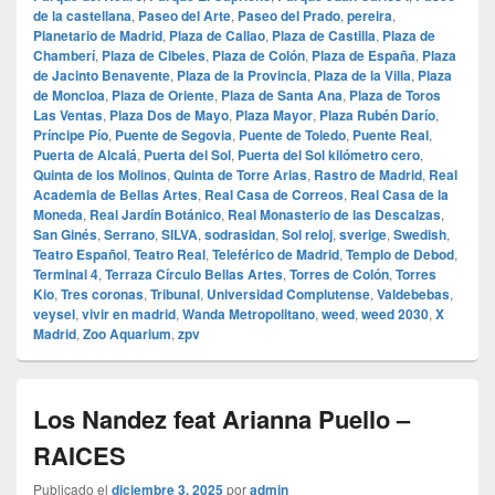
de la castellana
,
Paseo del Arte
,
Paseo del Prado
,
pereira
,
Planetario de Madrid
,
Plaza de Callao
,
Plaza de Castilla
,
Plaza de
Chamberí
,
Plaza de Cibeles
,
Plaza de Colón
,
Plaza de España
,
Plaza
de Jacinto Benavente
,
Plaza de la Provincia
,
Plaza de la Villa
,
Plaza
de Moncloa
,
Plaza de Oriente
,
Plaza de Santa Ana
,
Plaza de Toros
Las Ventas
,
Plaza Dos de Mayo
,
Plaza Mayor
,
Plaza Rubén Darío
,
Príncipe Pío
,
Puente de Segovia
,
Puente de Toledo
,
Puente Real
,
Puerta de Alcalá
,
Puerta del Sol
,
Puerta del Sol kilómetro cero
,
Quinta de los Molinos
,
Quinta de Torre Arias
,
Rastro de Madrid
,
Real
Academia de Bellas Artes
,
Real Casa de Correos
,
Real Casa de la
Moneda
,
Real Jardín Botánico
,
Real Monasterio de las Descalzas
,
San Ginés
,
Serrano
,
SILVA
,
sodrasidan
,
Sol reloj
,
sverige
,
Swedish
,
Teatro Español
,
Teatro Real
,
Teleférico de Madrid
,
Templo de Debod
,
Terminal 4
,
Terraza Círculo Bellas Artes
,
Torres de Colón
,
Torres
Kio
,
Tres coronas
,
Tribunal
,
Universidad Complutense
,
Valdebebas
,
veysel
,
vivir en madrid
,
Wanda Metropolitano
,
weed
,
weed 2030
,
X
Madrid
,
Zoo Aquarium
,
zpv
Los Nandez feat Arianna Puello –
RAICES
Publicado el
diciembre 3, 2025
por
admin