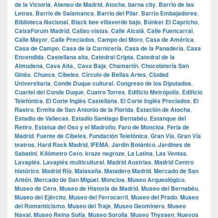
de la Victoria
,
Ateneo de Madrid
,
Atocha
,
barna city
,
Barrio de las
Letras
,
Barrio de Salamanca
,
Barrio del Pilar
,
Barrio Embajadores
,
Biblioteca Nacional
,
Black bee villaverde bajo
,
Búnker El Capricho
,
CaixaForum Madrid
,
Callao vistas
,
Calle Alcalá
,
Calle Fuencarral
,
Calle Mayor
,
Calle Preciados
,
Campo del Moro
,
Casa de América
,
Casa de Campo
,
Casa de la Carnicería
,
Casa de la Panadería
,
Casa
Encendida
,
Castellana alta
,
Catedral Cripta
,
Catedral de la
Almudena
,
Cava Alta.
,
Cava Baja
,
Chamartín
,
Chocolatería San
Ginés
,
Chueca
,
Cibeles
,
Círculo de Bellas Artes
,
Ciudad
Universitaria
,
Conde Duque cultural
,
Congreso de los Diputados
,
Cuartel del Conde Duque
,
Cuatro Torres
,
Edificio Metrópolis
,
Edificio
Telefónica
,
El Corte Inglés Castellana
,
El Corte Inglés Preciados
,
El
Rastro
,
Ermita de San Antonio de la Florida
,
Estación de Atocha
,
Estadio de Vallecas
,
Estadio Santiago Bernabéu
,
Estanque del
Retiro
,
Estatua del Oso y el Madroño
,
Faro de Moncloa
,
Feria de
Madrid
,
Fuente de Cibeles
,
Fundación Telefónica
,
Gran Vía
,
Gran Vía
teatros
,
Hard Rock Madrid
,
IFEMA
,
Jardín Botánico
,
Jardines de
Sabatini
,
Kilómetro Cero
,
kraze negroze
,
La Latina
,
Las Ventas
,
Lavapiés
,
Lavapiés multicultural
,
Madrid Austrias
,
Madrid Centro
histórico
,
Madrid Río
,
Malasaña
,
Matadero Madrid
,
Mercado de San
Antón
,
Mercado de San Miguel
,
Moncloa
,
Museo Arqueológico
,
Museo de Cera
,
Museo de Historia de Madrid
,
Museo del Bernabéu
,
Museo del Ejército
,
Museo del Ferrocarril
,
Museo del Prado
,
Museo
del Romanticismo
,
Museo del Traje
,
Museo Geominero
,
Museo
Naval
,
Museo Reina Sofía
,
Museo Sorolla
,
Museo Thyssen
,
Nuevos