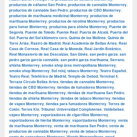
productos de cáñamo San Pedro
,
productos de cannabis Monterrey
,
productos de cannabis San Pedro
,
productos de CBD Monterrey
,
productos de marihuana medicinal Monterrey
,
productos de
marihuana Monterrey
,
productos de nicotina Monterrey
,
productos
para fumar Monterrey
,
productos para shisha Monterrey
,
Puente de
Segovia
,
Puente de Toledo
,
Puente Real
,
Puerta de Alcalá
,
Puerta del
Sol
,
Puerta del Sol kilómetro cero
,
Quinta de los Molinos
,
Quinta de
Torre Arias
,
Rastro de Madrid
,
Real Academia de Bellas Artes
,
Real
Casa de Correos
,
Real Casa de la Moneda
,
Real Jardín Botánico
,
Real Monasterio de las Descalzas
,
San Ginés
,
san pedro garza
,
san
pedro garza garcia cannabis
,
san pedro garza marihuana
,
Serrano
,
shisha Monterrey
,
smoke shop área metropolitana Monterrey
,
smoke shop Monterrey
,
Sol reloj
,
tabaco Monterrey
,
Teatro Español
,
Teatro Real
,
Teleférico de Madrid
,
Templo de Debod
,
Terminal 4
,
Terraza Círculo Bellas Artes
,
tiendas de cannabis Monterrey
,
tiendas de CBD Monterrey
,
tiendas de fumadores Monterrey
,
tiendas de marihuana Monterrey
,
tiendas de marihuana San Pedro
,
tiendas de shisha Monterrey
,
tiendas de tabaco Monterrey
,
tiendas
de vapeo Monterrey
,
tiendas para fumadores Monterrey
,
Torres de
Colón
,
Torres Kio
,
Tribunal
,
Universidad Complutense
,
Valdebebas
,
vapeo Monterrey
,
vaporizadores de cigarrillos Monterrey
,
vaporizadores de hierba Monterrey
,
vaporizadores Monterrey
,
venta
de marihuana Monterrey
,
venta de marihuana San Pedro
,
venta de
productos de cannabis Monterrey
,
venta de tabaco Monterrey
,
venta de vapeadores Monterrey
,
Wanda Metropolitano
,
weed