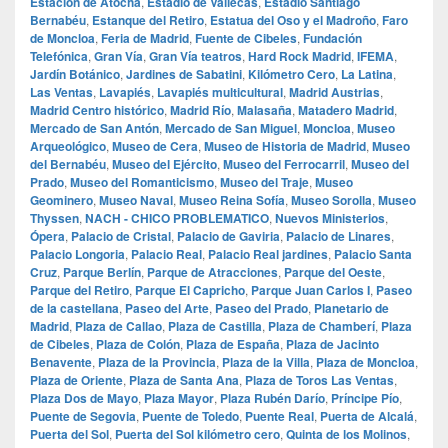
Estación de Atocha
,
Estadio de Vallecas
,
Estadio Santiago
Bernabéu
,
Estanque del Retiro
,
Estatua del Oso y el Madroño
,
Faro
de Moncloa
,
Feria de Madrid
,
Fuente de Cibeles
,
Fundación
Telefónica
,
Gran Vía
,
Gran Vía teatros
,
Hard Rock Madrid
,
IFEMA
,
Jardín Botánico
,
Jardines de Sabatini
,
Kilómetro Cero
,
La Latina
,
Las Ventas
,
Lavapiés
,
Lavapiés multicultural
,
Madrid Austrias
,
Madrid Centro histórico
,
Madrid Río
,
Malasaña
,
Matadero Madrid
,
Mercado de San Antón
,
Mercado de San Miguel
,
Moncloa
,
Museo
Arqueológico
,
Museo de Cera
,
Museo de Historia de Madrid
,
Museo
del Bernabéu
,
Museo del Ejército
,
Museo del Ferrocarril
,
Museo del
Prado
,
Museo del Romanticismo
,
Museo del Traje
,
Museo
Geominero
,
Museo Naval
,
Museo Reina Sofía
,
Museo Sorolla
,
Museo
Thyssen
,
NACH - CHICO PROBLEMATICO
,
Nuevos Ministerios
,
Ópera
,
Palacio de Cristal
,
Palacio de Gaviria
,
Palacio de Linares
,
Palacio Longoria
,
Palacio Real
,
Palacio Real jardines
,
Palacio Santa
Cruz
,
Parque Berlín
,
Parque de Atracciones
,
Parque del Oeste
,
Parque del Retiro
,
Parque El Capricho
,
Parque Juan Carlos I
,
Paseo
de la castellana
,
Paseo del Arte
,
Paseo del Prado
,
Planetario de
Madrid
,
Plaza de Callao
,
Plaza de Castilla
,
Plaza de Chamberí
,
Plaza
de Cibeles
,
Plaza de Colón
,
Plaza de España
,
Plaza de Jacinto
Benavente
,
Plaza de la Provincia
,
Plaza de la Villa
,
Plaza de Moncloa
,
Plaza de Oriente
,
Plaza de Santa Ana
,
Plaza de Toros Las Ventas
,
Plaza Dos de Mayo
,
Plaza Mayor
,
Plaza Rubén Darío
,
Príncipe Pío
,
Puente de Segovia
,
Puente de Toledo
,
Puente Real
,
Puerta de Alcalá
,
Puerta del Sol
,
Puerta del Sol kilómetro cero
,
Quinta de los Molinos
,