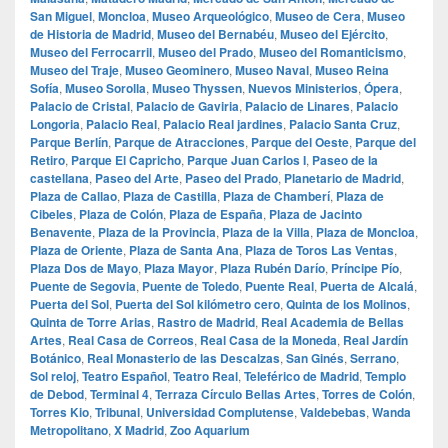
San Miguel
,
Moncloa
,
Museo Arqueológico
,
Museo de Cera
,
Museo
de Historia de Madrid
,
Museo del Bernabéu
,
Museo del Ejército
,
Museo del Ferrocarril
,
Museo del Prado
,
Museo del Romanticismo
,
Museo del Traje
,
Museo Geominero
,
Museo Naval
,
Museo Reina
Sofía
,
Museo Sorolla
,
Museo Thyssen
,
Nuevos Ministerios
,
Ópera
,
Palacio de Cristal
,
Palacio de Gaviria
,
Palacio de Linares
,
Palacio
Longoria
,
Palacio Real
,
Palacio Real jardines
,
Palacio Santa Cruz
,
Parque Berlín
,
Parque de Atracciones
,
Parque del Oeste
,
Parque del
Retiro
,
Parque El Capricho
,
Parque Juan Carlos I
,
Paseo de la
castellana
,
Paseo del Arte
,
Paseo del Prado
,
Planetario de Madrid
,
Plaza de Callao
,
Plaza de Castilla
,
Plaza de Chamberí
,
Plaza de
Cibeles
,
Plaza de Colón
,
Plaza de España
,
Plaza de Jacinto
Benavente
,
Plaza de la Provincia
,
Plaza de la Villa
,
Plaza de Moncloa
,
Plaza de Oriente
,
Plaza de Santa Ana
,
Plaza de Toros Las Ventas
,
Plaza Dos de Mayo
,
Plaza Mayor
,
Plaza Rubén Darío
,
Príncipe Pío
,
Puente de Segovia
,
Puente de Toledo
,
Puente Real
,
Puerta de Alcalá
,
Puerta del Sol
,
Puerta del Sol kilómetro cero
,
Quinta de los Molinos
,
Quinta de Torre Arias
,
Rastro de Madrid
,
Real Academia de Bellas
Artes
,
Real Casa de Correos
,
Real Casa de la Moneda
,
Real Jardín
Botánico
,
Real Monasterio de las Descalzas
,
San Ginés
,
Serrano
,
Sol reloj
,
Teatro Español
,
Teatro Real
,
Teleférico de Madrid
,
Templo
de Debod
,
Terminal 4
,
Terraza Círculo Bellas Artes
,
Torres de Colón
,
Torres Kio
,
Tribunal
,
Universidad Complutense
,
Valdebebas
,
Wanda
Metropolitano
,
X Madrid
,
Zoo Aquarium