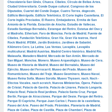
Chocolatería San Ginés
,
Chueca
,
Cibeles
,
Círculo de Bellas Artes
,
Ciudad Universitaria
,
Conde Duque cultural
,
Congreso de los
Diputados
,
Cuartel del Conde Duque
,
Cuatro Torres
,
dogecoin
,
Edificio Metrópolis
,
Edificio Telefónica
,
El Corte Inglés Castellana
,
El
Corte Inglés Preciados
,
El Rastro
,
Embajadores
,
Ermita de San
Antonio de la Florida
,
Estación de Atocha
,
Estadio de Vallecas
,
Estadio Santiago Bernabéu
,
Estanque del Retiro
,
Estatua del Oso y
el Madroño
,
Etherium
,
Faro de Moncloa
,
Feria de Madrid
,
Fuente de
Cibeles
,
Fundación Telefónica
,
Gran Vía
,
Gran Vía teatros
,
Hard
Rock Madrid
,
IFEMA
,
Jardín Botánico
,
Jardines de Sabatini
,
Kilómetro Cero
,
La Latina
,
Las Ventas
,
Lavapiés
,
Lavapiés
multicultural
,
Madrid Austrias
,
Madrid Centro histórico
,
Madrid Río
,
Malasaña
,
Matadero Madrid
,
Mercado de San Antón
,
Mercado de
San Miguel
,
Moncloa
,
Monero
,
Museo Arqueológico
,
Museo de Cera
,
Museo de Historia de Madrid
,
Museo del Bernabéu
,
Museo del
Ejército
,
Museo del Ferrocarril
,
Museo del Prado
,
Museo del
Romanticismo
,
Museo del Traje
,
Museo Geominero
,
Museo Naval
,
Museo Reina Sofía
,
Museo Sorolla
,
Museo Thyssen
,
nach
,
Nach -
Efectos Vocales
,
nach scratch
,
Nuevos Ministerios
,
Ópera
,
Palacio
de Cristal
,
Palacio de Gaviria
,
Palacio de Linares
,
Palacio Longoria
,
Palacio Real
,
Palacio Real jardines
,
Palacio Santa Cruz
,
Parque
Berlín
,
Parque de Atracciones
,
Parque del Oeste
,
Parque del Retiro
,
Parque El Capricho
,
Parque Juan Carlos I
,
Paseo de la castellana
,
Paseo del Arte
,
Paseo del Prado
,
Pirámides
,
Planetario de Madrid
,
Plaza de Callao
,
Plaza de Castilla
,
Plaza de Chamberí
,
Plaza de