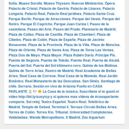
Sofía
,
Museo Sorolla
,
Museo Thyssen
,
Nuevos Ministerios
,
Ópera
,
Palacio de Cristal
,
Palacio de Gaviria
,
Palacio de Linares
,
Palacio
Longoria
,
Palacio Real
,
Palacio Real jardines
,
Palacio Santa Cruz
,
Parque Berlín
,
Parque de Atracciones
,
Parque del Oeste
,
Parque del
Retiro
,
Parque El Capricho
,
Parque Juan Carlos I
,
Paseo de la
castellana
,
Paseo del Arte
,
Paseo del Prado
,
Planetario de Madrid
,
Plaza de Callao
,
Plaza de Castilla
,
Plaza de Chamberí
,
Plaza de
Cibeles
,
Plaza de Colón
,
Plaza de España
,
Plaza de Jacinto
Benavente
,
Plaza de la Provincia
,
Plaza de la Villa
,
Plaza de Moncloa
,
Plaza de Oriente
,
Plaza de Santa Ana
,
Plaza de Toros Las Ventas
,
Plaza Dos de Mayo
,
Plaza Mayor
,
Plaza Rubén Darío
,
Príncipe Pío
,
Puente de Segovia
,
Puente de Toledo
,
Puente Real
,
Puerta de Alcalá
,
Puerta del Sol
,
Puerta del Sol kilómetro cero
,
Quinta de los Molinos
,
Quinta de Torre Arias
,
Rastro de Madrid
,
Real Academia de Bellas
Artes
,
Real Casa de Correos
,
Real Casa de la Moneda
,
Real Jardín
Botánico
,
Real Monasterio de las Descalzas
,
San Ginés
,
Santiago de
chile
,
Serrano
,
Sesión en vivo de Arianna Puello en CASA
PARLANTE
La Casa de la música. Suscríbete si te gustó el
video http://bit.ly/susytcp y si quieres mas videos de #casaparlante
comparte
,
Sol reloj
,
Teatro Español
,
Teatro Real
,
Teleférico de
Madrid
,
Templo de Debod
,
Terminal 4
,
Terraza Círculo Bellas Artes
,
Torres de Colón
,
Torres Kio
,
Tribunal
,
Universidad Complutense
,
Valdebebas
,
Wanda Metropolitano
,
X Madrid
,
Zoo Aquarium