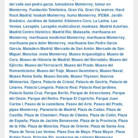
del valle san pedro garza
,
fumadores Monterrey
,
fumar en
Monterrey
,
Fundación Telefónica
,
Gran Vía
,
Gran Vía teatros
,
Hard
Rock Madrid
,
hookah Monterrey
,
humo Monterrey
,
IFEMA
,
Jardín
Botánico
,
Jardines de Sabatini
,
Kilómetro Cero
,
La Latina
,
Las
Ventas
,
Lavapiés
,
Lavapiés multicultural
,
madnass
,
Madrid Austrias
,
Madrid Centro histórico
,
Madrid Río
,
Malasaña
,
marihuana en
Monterrey
,
marihuana medicinal Monterrey
,
marihuana Monterrey
,
marihuana para dolor Monterrey
,
marihuana San Pedro Garza
García
,
Matadero Madrid
,
Mercado de San Antón
,
Mercado de San
Miguel
,
Moncloa
,
mota Monterrey
,
Museo Arqueológico
,
Museo de
Cera
,
Museo de Historia de Madrid
,
Museo del Bernabéu
,
Museo del
Ejército
,
Museo del Ferrocarril
,
Museo del Prado
,
Museo del
Romanticismo
,
Museo del Traje
,
Museo Geominero
,
Museo Naval
,
Museo Reina Sofía
,
Museo Sorolla
,
Museo Thyssen
,
Nuevos
Ministerios
,
Ópera
,
Palacio de Cristal
,
Palacio de Gaviria
,
Palacio de
Linares
,
Palacio Longoria
,
Palacio Real
,
Palacio Real jardines
,
Palacio Santa Cruz
,
Parque Berlín
,
Parque de Atracciones
,
Parque
del Oeste
,
Parque del Retiro
,
Parque El Capricho
,
Parque Juan
Carlos I
,
Paseo de la castellana
,
Paseo del Arte
,
Paseo del Prado
,
pipas Monterrey
,
Planetario de Madrid
,
Plaza de Callao
,
Plaza de
Castilla
,
Plaza de Chamberí
,
Plaza de Cibeles
,
Plaza de Colón
,
Plaza
de España
,
Plaza de Jacinto Benavente
,
Plaza de la Provincia
,
Plaza
de la Villa
,
Plaza de Moncloa
,
Plaza de Oriente
,
Plaza de Santa Ana
,
Plaza de Toros Las Ventas
,
Plaza Dos de Mayo
,
Plaza Mayor
,
Plaza
Rubén Darío
,
Príncipe Pío
,
productos de cáñamo Monterrey
,