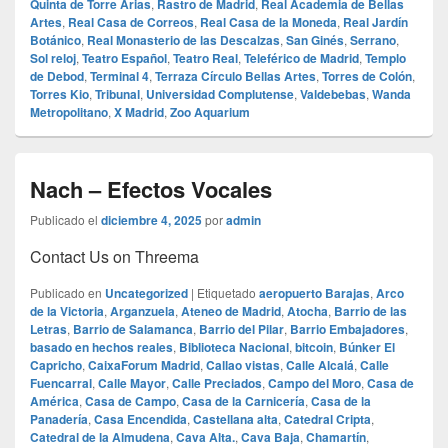
Quinta de Torre Arias
,
Rastro de Madrid
,
Real Academia de Bellas
Artes
,
Real Casa de Correos
,
Real Casa de la Moneda
,
Real Jardín
Botánico
,
Real Monasterio de las Descalzas
,
San Ginés
,
Serrano
,
Sol reloj
,
Teatro Español
,
Teatro Real
,
Teleférico de Madrid
,
Templo
de Debod
,
Terminal 4
,
Terraza Círculo Bellas Artes
,
Torres de Colón
,
Torres Kio
,
Tribunal
,
Universidad Complutense
,
Valdebebas
,
Wanda
Metropolitano
,
X Madrid
,
Zoo Aquarium
Nach – Efectos Vocales
Publicado el
diciembre 4, 2025
por
admin
Contact Us on Threema
Publicado en
Uncategorized
|
Etiquetado
aeropuerto Barajas
,
Arco
de la Victoria
,
Arganzuela
,
Ateneo de Madrid
,
Atocha
,
Barrio de las
Letras
,
Barrio de Salamanca
,
Barrio del Pilar
,
Barrio Embajadores
,
basado en hechos reales
,
Biblioteca Nacional
,
bitcoin
,
Búnker El
Capricho
,
CaixaForum Madrid
,
Callao vistas
,
Calle Alcalá
,
Calle
Fuencarral
,
Calle Mayor
,
Calle Preciados
,
Campo del Moro
,
Casa de
América
,
Casa de Campo
,
Casa de la Carnicería
,
Casa de la
Panadería
,
Casa Encendida
,
Castellana alta
,
Catedral Cripta
,
Catedral de la Almudena
,
Cava Alta.
,
Cava Baja
,
Chamartín
,