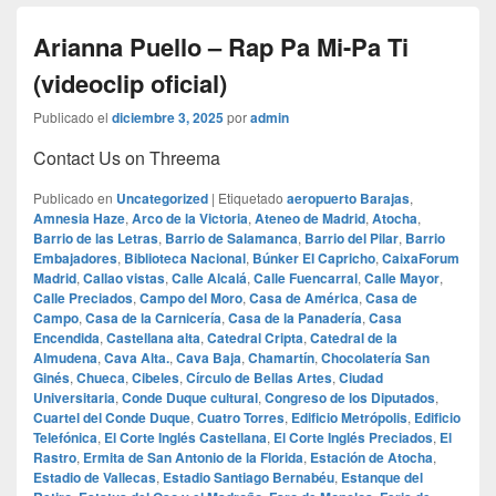
Arianna Puello – Rap Pa Mi-Pa Ti
(videoclip oficial)
Publicado el
diciembre 3, 2025
por
admin
Contact Us on Threema
Publicado en
Uncategorized
|
Etiquetado
aeropuerto Barajas
,
Amnesia Haze
,
Arco de la Victoria
,
Ateneo de Madrid
,
Atocha
,
Barrio de las Letras
,
Barrio de Salamanca
,
Barrio del Pilar
,
Barrio
Embajadores
,
Biblioteca Nacional
,
Búnker El Capricho
,
CaixaForum
Madrid
,
Callao vistas
,
Calle Alcalá
,
Calle Fuencarral
,
Calle Mayor
,
Calle Preciados
,
Campo del Moro
,
Casa de América
,
Casa de
Campo
,
Casa de la Carnicería
,
Casa de la Panadería
,
Casa
Encendida
,
Castellana alta
,
Catedral Cripta
,
Catedral de la
Almudena
,
Cava Alta.
,
Cava Baja
,
Chamartín
,
Chocolatería San
Ginés
,
Chueca
,
Cibeles
,
Círculo de Bellas Artes
,
Ciudad
Universitaria
,
Conde Duque cultural
,
Congreso de los Diputados
,
Cuartel del Conde Duque
,
Cuatro Torres
,
Edificio Metrópolis
,
Edificio
Telefónica
,
El Corte Inglés Castellana
,
El Corte Inglés Preciados
,
El
Rastro
,
Ermita de San Antonio de la Florida
,
Estación de Atocha
,
Estadio de Vallecas
,
Estadio Santiago Bernabéu
,
Estanque del