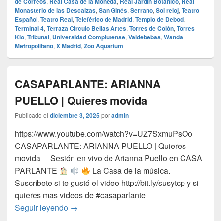
de Correos
,
Real Casa de la Moneda
,
Real Jardín Botánico
,
Real
Monasterio de las Descalzas
,
San Ginés
,
Serrano
,
Sol reloj
,
Teatro
Español
,
Teatro Real
,
Teleférico de Madrid
,
Templo de Debod
,
Terminal 4
,
Terraza Círculo Bellas Artes
,
Torres de Colón
,
Torres
Kio
,
Tribunal
,
Universidad Complutense
,
Valdebebas
,
Wanda
Metropolitano
,
X Madrid
,
Zoo Aquarium
CASAPARLANTE: ARIANNA
PUELLO | Quieres movida
Publicado el
diciembre 3, 2025
por
admin
https://www.youtube.com/watch?v=UZ7SxmuPsOo
CASAPARLANTE: ARIANNA PUELLO | Quieres
movida Sesión en vivo de Arianna Puello en CASA
PARLANTE
La Casa de la música.
Suscríbete si te gustó el video http://bit.ly/susytcp y si
quieres mas videos de #casaparlante
CASAPARLANTE: ARIANNA PUELLO | Qui
Seguir leyendo
→