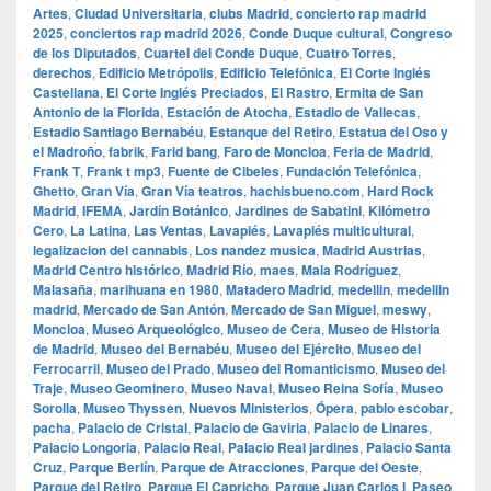
Artes
,
Ciudad Universitaria
,
clubs Madrid
,
concierto rap madrid
2025
,
conciertos rap madrid 2026
,
Conde Duque cultural
,
Congreso
de los Diputados
,
Cuartel del Conde Duque
,
Cuatro Torres
,
derechos
,
Edificio Metrópolis
,
Edificio Telefónica
,
El Corte Inglés
Castellana
,
El Corte Inglés Preciados
,
El Rastro
,
Ermita de San
Antonio de la Florida
,
Estación de Atocha
,
Estadio de Vallecas
,
Estadio Santiago Bernabéu
,
Estanque del Retiro
,
Estatua del Oso y
el Madroño
,
fabrik
,
Farid bang
,
Faro de Moncloa
,
Feria de Madrid
,
Frank T
,
Frank t mp3
,
Fuente de Cibeles
,
Fundación Telefónica
,
Ghetto
,
Gran Vía
,
Gran Vía teatros
,
hachisbueno.com
,
Hard Rock
Madrid
,
IFEMA
,
Jardín Botánico
,
Jardines de Sabatini
,
Kilómetro
Cero
,
La Latina
,
Las Ventas
,
Lavapiés
,
Lavapiés multicultural
,
legalizacion del cannabis
,
Los nandez musica
,
Madrid Austrias
,
Madrid Centro histórico
,
Madrid Río
,
maes
,
Mala Rodríguez
,
Malasaña
,
marihuana en 1980
,
Matadero Madrid
,
medellin
,
medellin
madrid
,
Mercado de San Antón
,
Mercado de San Miguel
,
meswy
,
Moncloa
,
Museo Arqueológico
,
Museo de Cera
,
Museo de Historia
de Madrid
,
Museo del Bernabéu
,
Museo del Ejército
,
Museo del
Ferrocarril
,
Museo del Prado
,
Museo del Romanticismo
,
Museo del
Traje
,
Museo Geominero
,
Museo Naval
,
Museo Reina Sofía
,
Museo
Sorolla
,
Museo Thyssen
,
Nuevos Ministerios
,
Ópera
,
pablo escobar
,
pacha
,
Palacio de Cristal
,
Palacio de Gaviria
,
Palacio de Linares
,
Palacio Longoria
,
Palacio Real
,
Palacio Real jardines
,
Palacio Santa
Cruz
,
Parque Berlín
,
Parque de Atracciones
,
Parque del Oeste
,
Parque del Retiro
,
Parque El Capricho
,
Parque Juan Carlos I
,
Paseo