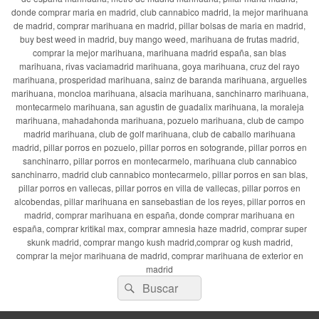
donde comprar maria en madrid, club cannabico madrid, la mejor marihuana
de madrid, comprar marihuana en madrid, pillar bolsas de maria en madrid,
buy best weed in madrid, buy mango weed, marihuana de frutas madrid,
comprar la mejor marihuana, marihuana madrid españa, san blas
marihuana, rivas vaciamadrid marihuana, goya marihuana, cruz del rayo
marihuana, prosperidad marihuana, sainz de baranda marihuana, arguelles
marihuana, moncloa marihuana, alsacia marihuana, sanchinarro marihuana,
montecarmelo marihuana, san agustin de guadalix marihuana, la moraleja
marihuana, mahadahonda marihuana, pozuelo marihuana, club de campo
madrid marihuana, club de golf marihuana, club de caballo marihuana
madrid, pillar porros en pozuelo, pillar porros en sotogrande, pillar porros en
sanchinarro, pillar porros en montecarmelo, marihuana club cannabico
sanchinarro, madrid club cannabico montecarmelo, pillar porros en san blas,
pillar porros en vallecas, pillar porros en villa de vallecas, pillar porros en
alcobendas, pillar marihuana en sansebastian de los reyes, pillar porros en
madrid, comprar marihuana en españa, donde comprar marihuana en
españa, comprar kritikal max, comprar amnesia haze madrid, comprar super
skunk madrid, comprar mango kush madrid,comprar og kush madrid,
comprar la mejor marihuana de madrid, comprar marihuana de exterior en
madrid
Buscar
Buscar
por: