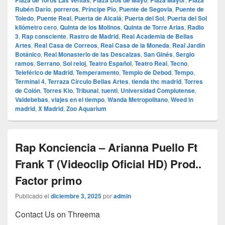
Plaza de Toros Las Ventas
Plaza Dos de Mayo
Plaza Mayor
Plaza
Rubén Darío
,
porreros
,
Príncipe Pío
,
Puente de Segovia
,
Puente de
Toledo
,
Puente Real
,
Puerta de Alcalá
,
Puerta del Sol
,
Puerta del Sol
kilómetro cero
,
Quinta de los Molinos
,
Quinta de Torre Arias
,
Radio
3
,
Rap consciente
,
Rastro de Madrid
,
Real Academia de Bellas
Artes
,
Real Casa de Correos
,
Real Casa de la Moneda
,
Real Jardín
Botánico
,
Real Monasterio de las Descalzas
,
San Ginés
,
Sergio
ramos
,
Serrano
,
Sol reloj
,
Teatro Español
,
Teatro Real
,
Tecno
,
Teleférico de Madrid
,
Temperamento
,
Templo de Debod
,
Tempo
,
Terminal 4
,
Terraza Círculo Bellas Artes
,
tienda thc madrid
,
Torres
de Colón
,
Torres Kio
,
Tribunal
,
tuenti
,
Universidad Complutense
,
Valdebebas
,
viajes en el tiempo
,
Wanda Metropolitano
,
Weed in
madrid
,
X Madrid
,
Zoo Aquarium
Rap Konciencia – Arianna Puello Ft
Frank T (Videoclip Oficial HD) Prod..
Factor primo
Publicado el
diciembre 3, 2025
por
admin
Contact Us on Threema