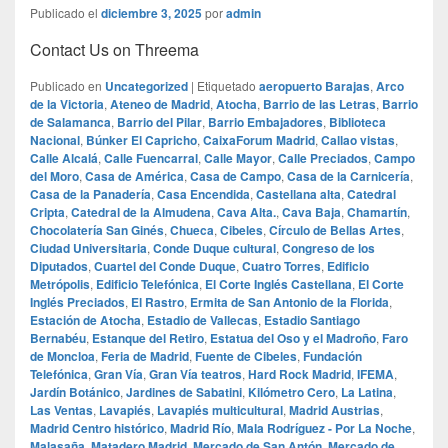
Publicado el
diciembre 3, 2025
por
admin
Contact Us on Threema
Publicado en
Uncategorized
|
Etiquetado
aeropuerto Barajas
,
Arco
de la Victoria
,
Ateneo de Madrid
,
Atocha
,
Barrio de las Letras
,
Barrio
de Salamanca
,
Barrio del Pilar
,
Barrio Embajadores
,
Biblioteca
Nacional
,
Búnker El Capricho
,
CaixaForum Madrid
,
Callao vistas
,
Calle Alcalá
,
Calle Fuencarral
,
Calle Mayor
,
Calle Preciados
,
Campo
del Moro
,
Casa de América
,
Casa de Campo
,
Casa de la Carnicería
,
Casa de la Panadería
,
Casa Encendida
,
Castellana alta
,
Catedral
Cripta
,
Catedral de la Almudena
,
Cava Alta.
,
Cava Baja
,
Chamartín
,
Chocolatería San Ginés
,
Chueca
,
Cibeles
,
Círculo de Bellas Artes
,
Ciudad Universitaria
,
Conde Duque cultural
,
Congreso de los
Diputados
,
Cuartel del Conde Duque
,
Cuatro Torres
,
Edificio
Metrópolis
,
Edificio Telefónica
,
El Corte Inglés Castellana
,
El Corte
Inglés Preciados
,
El Rastro
,
Ermita de San Antonio de la Florida
,
Estación de Atocha
,
Estadio de Vallecas
,
Estadio Santiago
Bernabéu
,
Estanque del Retiro
,
Estatua del Oso y el Madroño
,
Faro
de Moncloa
,
Feria de Madrid
,
Fuente de Cibeles
,
Fundación
Telefónica
,
Gran Vía
,
Gran Vía teatros
,
Hard Rock Madrid
,
IFEMA
,
Jardín Botánico
,
Jardines de Sabatini
,
Kilómetro Cero
,
La Latina
,
Las Ventas
,
Lavapiés
,
Lavapiés multicultural
,
Madrid Austrias
,
Madrid Centro histórico
,
Madrid Río
,
Mala Rodríguez - Por La Noche
,
Malasaña
,
Matadero Madrid
,
Mercado de San Antón
,
Mercado de