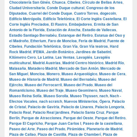
Chocolatería San Ginés
,
Chueca
,
Cibeles
,
Círculo de Bellas Artes
,
Ciudad Universitaria
,
Conde Duque cultural
,
Congreso de los
Diputados
,
Cuartel del Conde Duque
,
Cuatro Torres
,
dogecoin
,
Edificio Metrópolis
,
Edificio Telefónica
,
El Corte Inglés Castellana
,
El
Corte Inglés Preciados
,
El Rastro
,
Embajadores
,
Ermita de San
Antonio de la Florida
,
Estación de Atocha
,
Estadio de Vallecas
,
Estadio Santiago Bernabéu
,
Estanque del Retiro
,
Estatua del Oso y
el Madroño
,
Etherium
,
Faro de Moncloa
,
Feria de Madrid
,
Fuente de
Cibeles
,
Fundación Telefónica
,
Gran Vía
,
Gran Vía teatros
,
Hard
Rock Madrid
,
IFEMA
,
Jardín Botánico
,
Jardines de Sabatini
,
Kilómetro Cero
,
La Latina
,
Las Ventas
,
Lavapiés
,
Lavapiés
multicultural
,
Madrid Austrias
,
Madrid Centro histórico
,
Madrid Río
,
Malasaña
,
Matadero Madrid
,
Mercado de San Antón
,
Mercado de
San Miguel
,
Moncloa
,
Monero
,
Museo Arqueológico
,
Museo de Cera
,
Museo de Historia de Madrid
,
Museo del Bernabéu
,
Museo del
Ejército
,
Museo del Ferrocarril
,
Museo del Prado
,
Museo del
Romanticismo
,
Museo del Traje
,
Museo Geominero
,
Museo Naval
,
Museo Reina Sofía
,
Museo Sorolla
,
Museo Thyssen
,
nach
,
Nach -
Efectos Vocales
,
nach scratch
,
Nuevos Ministerios
,
Ópera
,
Palacio
de Cristal
,
Palacio de Gaviria
,
Palacio de Linares
,
Palacio Longoria
,
Palacio Real
,
Palacio Real jardines
,
Palacio Santa Cruz
,
Parque
Berlín
,
Parque de Atracciones
,
Parque del Oeste
,
Parque del Retiro
,
Parque El Capricho
,
Parque Juan Carlos I
,
Paseo de la castellana
,
Paseo del Arte
,
Paseo del Prado
,
Pirámides
,
Planetario de Madrid
,
Plaza de Callao
,
Plaza de Castilla
,
Plaza de Chamberí
,
Plaza de