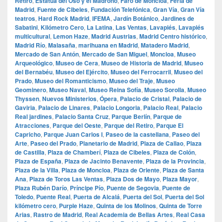
Retiro
,
Estatua del Oso y el Madroño
,
Faro de Moncloa
,
Feria de
Madrid
,
Fuente de Cibeles
,
Fundación Telefónica
,
Gran Vía
,
Gran Vía
teatros
,
Hard Rock Madrid
,
IFEMA
,
Jardín Botánico
,
Jardines de
Sabatini
,
Kilómetro Cero
,
La Latina
,
Las Ventas
,
Lavapiés
,
Lavapiés
multicultural
,
Lemon Haze
,
Madrid Austrias
,
Madrid Centro histórico
,
Madrid Río
,
Malasaña
,
marihuana en Madrid
,
Matadero Madrid
,
Mercado de San Antón
,
Mercado de San Miguel
,
Moncloa
,
Museo
Arqueológico
,
Museo de Cera
,
Museo de Historia de Madrid
,
Museo
del Bernabéu
,
Museo del Ejército
,
Museo del Ferrocarril
,
Museo del
Prado
,
Museo del Romanticismo
,
Museo del Traje
,
Museo
Geominero
,
Museo Naval
,
Museo Reina Sofía
,
Museo Sorolla
,
Museo
Thyssen
,
Nuevos Ministerios
,
Ópera
,
Palacio de Cristal
,
Palacio de
Gaviria
,
Palacio de Linares
,
Palacio Longoria
,
Palacio Real
,
Palacio
Real jardines
,
Palacio Santa Cruz
,
Parque Berlín
,
Parque de
Atracciones
,
Parque del Oeste
,
Parque del Retiro
,
Parque El
Capricho
,
Parque Juan Carlos I
,
Paseo de la castellana
,
Paseo del
Arte
,
Paseo del Prado
,
Planetario de Madrid
,
Plaza de Callao
,
Plaza
de Castilla
,
Plaza de Chamberí
,
Plaza de Cibeles
,
Plaza de Colón
,
Plaza de España
,
Plaza de Jacinto Benavente
,
Plaza de la Provincia
,
Plaza de la Villa
,
Plaza de Moncloa
,
Plaza de Oriente
,
Plaza de Santa
Ana
,
Plaza de Toros Las Ventas
,
Plaza Dos de Mayo
,
Plaza Mayor
,
Plaza Rubén Darío
,
Príncipe Pío
,
Puente de Segovia
,
Puente de
Toledo
,
Puente Real
,
Puerta de Alcalá
,
Puerta del Sol
,
Puerta del Sol
kilómetro cero
,
Purple Haze
,
Quinta de los Molinos
,
Quinta de Torre
Arias
,
Rastro de Madrid
,
Real Academia de Bellas Artes
,
Real Casa