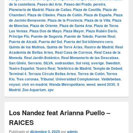
de la castellana
,
Paseo del Arte
,
Paseo del Prado
,
pereira
,
Planetario de Madrid
,
Plaza de Callao
,
Plaza de Castilla
,
Plaza de
Chamberí
,
Plaza de Cibeles
,
Plaza de Colón
,
Plaza de España
,
Plaza
de Jacinto Benavente
,
Plaza de la Provincia
,
Plaza de la Villa
,
Plaza
de Moncloa
,
Plaza de Oriente
,
Plaza de Santa Ana
,
Plaza de Toros
Las Ventas
,
Plaza Dos de Mayo
,
Plaza Mayor
,
Plaza Rubén Darío
,
Príncipe Pío
,
Puente de Segovia
,
Puente de Toledo
,
Puente Real
,
Puerta de Alcalá
,
Puerta del Sol
,
Puerta del Sol kilómetro cero
,
Quinta de los Molinos
,
Quinta de Torre Arias
,
Rastro de Madrid
,
Real
Academia de Bellas Artes
,
Real Casa de Correos
,
Real Casa de la
Moneda
,
Real Jardín Botánico
,
Real Monasterio de las Descalzas
,
San Ginés
,
Serrano
,
SILVA
,
sodrasidan
,
Sol reloj
,
sverige
,
Swedish
,
Teatro Español
,
Teatro Real
,
Teleférico de Madrid
,
Templo de Debod
,
Terminal 4
,
Terraza Círculo Bellas Artes
,
Torres de Colón
,
Torres
Kio
,
Tres coronas
,
Tribunal
,
Universidad Complutense
,
Valdebebas
,
veysel
,
vivir en madrid
,
Wanda Metropolitano
,
weed
,
weed 2030
,
X
Madrid
,
Zoo Aquarium
,
zpv
Los Nandez feat Arianna Puello –
RAICES
Publicado el
diciembre 3, 2025
por
admin