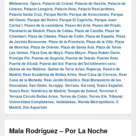
Ministerios
,
Ópera
,
Palacio de Cristal
,
Palacio de Gaviria
,
Palacio de
Linares
,
Palacio Longoria
,
Palacio Real
,
Palacio Real jardines
,
Palacio Santa Cruz
,
Parque Berlín
,
Parque de Atracciones
,
Parque
del Oeste
,
Parque del Retiro
,
Parque El Capricho
,
Parque Juan
Carlos I
,
Paseo de la castellana
,
Paseo del Arte
,
Paseo del Prado
,
Planetario de Madrid
,
Plaza de Callao
,
Plaza de Castilla
,
Plaza de
Chamberí
,
Plaza de Cibeles
,
Plaza de Colón
,
Plaza de España
,
Plaza
de Jacinto Benavente
,
Plaza de la Provincia
,
Plaza de la Villa
,
Plaza
de Moncloa
,
Plaza de Oriente
,
Plaza de Santa Ana
,
Plaza de Toros
Las Ventas
,
Plaza Dos de Mayo
,
Plaza Mayor
,
Plaza Rubén Darío
,
Príncipe Pío
,
Puente de Segovia
,
Puente de Toledo
,
Puente Real
,
Puerta de Alcalá
,
Puerta del Sol
,
Puerta del Sol kilómetro cero
,
Quinta de los Molinos
,
Quinta de Torre Arias
,
Raperos
,
Rastro de
Madrid
,
Real Academia de Bellas Artes
,
Real Casa de Correos
,
Real
Casa de la Moneda
,
Real Jardín Botánico
,
Real Monasterio de las
Descalzas
,
San Ginés
,
Scrappy
,
Serrano
,
Sol reloj
,
Teatro Español
,
Teatro Real
,
Teleférico de Madrid
,
Templo de Debod
,
Terminal 4
,
Terraza Círculo Bellas Artes
,
Torres de Colón
,
Torres Kio
,
Tribunal
,
Universidad Complutense
,
Valdebebas
,
Wanda Metropolitano
,
X
Madrid
,
Zoo Aquarium
Mala Rodríguez – Por La Noche