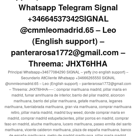
Whatsapp Telegram Signal
+34664537342SIGNAL
@cmmleomadrid.65 – Leo
(English support) –
panterarosa1772@gmail.com –
Threema: JHXT6HHA
Principal Whatsapp+34677084290 SIGNAL – yeffy (no english support) –
Secundario AttCliente Whatsapp +34666265550 SIGNAL
@cmmleomadrid.65 – Leo (English support) – panterarosa1772@gmail.com
– Threema: JHXT6HHA—–:: comprar marihuana madrid, pillar maria en
madrid, fumar amrihuana de interior, barrio del pilar madrid, alcorcon
marihuana, barrio del pilar marihuana, getafe marihuana, leganes
marihuana, fuenlabrada marihuana, gran via marihuana, comprar marihuana
retiro, pillar maria madrid, madrid buy weed, donde comprar maria en
madrid, comprar madrid estupefacientes, pillar porros en madrid, comprar
faso en madrid, aluche marihuana, lucero marihuana, paseo ermita del santo
marihuana, vicente calderon marihuana, plaza de españa marihuana, banco
de españa marihuana, metro de madrid marihuana, pillar maria madrid,