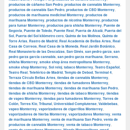
productos de cáñamo San Pedro
,
productos de cannabis Monterrey
,
productos de cannabis San Pedro
,
productos de CBD Monterrey
,
productos de marihuana medicinal Monterrey
,
productos de
marihuana Monterrey
,
productos de nicotina Monterrey
,
productos
para fumar Monterrey
,
productos para shisha Monterrey
,
Puente de
Segovia
,
Puente de Toledo
,
Puente Real
,
Puerta de Alcalá
,
Puerta del
Sol
,
Puerta del Sol kilómetro cero
,
Quinta de los Molinos
,
Quinta de
Torre Arias
,
Rastro de Madrid
,
Real Academia de Bellas Artes
,
Real
Casa de Correos
,
Real Casa de la Moneda
,
Real Jardín Botánico
,
Real Monasterio de las Descalzas
,
San Ginés
,
san pedro garza
,
san
pedro garza garcia cannabis
,
san pedro garza marihuana
,
Serrano
,
shisha Monterrey
,
smoke shop área metropolitana Monterrey
,
smoke shop Monterrey
,
Sol reloj
,
tabaco Monterrey
,
Teatro Español
,
Teatro Real
,
Teleférico de Madrid
,
Templo de Debod
,
Terminal 4
,
Terraza Círculo Bellas Artes
,
tiendas de cannabis Monterrey
,
tiendas de CBD Monterrey
,
tiendas de fumadores Monterrey
,
tiendas de marihuana Monterrey
,
tiendas de marihuana San Pedro
,
tiendas de shisha Monterrey
,
tiendas de tabaco Monterrey
,
tiendas
de vapeo Monterrey
,
tiendas para fumadores Monterrey
,
Torres de
Colón
,
Torres Kio
,
Tribunal
,
Universidad Complutense
,
Valdebebas
,
vapeo Monterrey
,
vaporizadores de cigarrillos Monterrey
,
vaporizadores de hierba Monterrey
,
vaporizadores Monterrey
,
venta
de marihuana Monterrey
,
venta de marihuana San Pedro
,
venta de
productos de cannabis Monterrey
,
venta de tabaco Monterrey
,
venta de vapeadores Monterrey
,
Wanda Metropolitano
,
weed