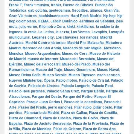
Frank T
,
Frank t musica
,
frankt
,
Fuente de Cibeles
,
Fundación
Telefónica
,
gab gotcha
,
gentedemsn
,
Geocities
,
gitanos
,
Gran Vía
,
Gran Vía teatros
,
hachisbueno.com
,
Hard Rock Madrid
,
hip hop
,
hip
hop colombiano
,
IFEMA
,
Jardín Botánico
,
Jardines de Sabatini
,
jose
mota
,
julio verne
,
Kilómetro Cero
,
kinki
,
kinkilleros
,
la cubierta de
leganes
,
la etnia
,
La Latina
,
la sexta
,
Las Ventas
,
Lavapiés
,
Lavapiés
multicultural
,
Leganes city
,
Los chavales
,
los nandez
,
Madrid
Austrias
,
Madrid Centro histórico
,
Madrid Río
,
Malasaña
,
Matadero
Madrid
,
Mercado de San Antón
,
Mercado de San Miguel
,
Mexicano
,
Moncloa
,
Museo Arqueológico
,
Museo de Cera
,
Museo de Historia
de Madrid
,
museo de internet
,
Museo del Bernabéu
,
Museo del
Ejército
,
Museo del Ferrocarril
,
Museo del Prado
,
Museo del
Romanticismo
,
Museo del Traje
,
Museo Geominero
,
Museo Naval
,
Museo Reina Sofía
,
Museo Sorolla
,
Museo Thyssen
,
nach scratch
,
Nuevos Ministerios
,
Ópera
,
Pablo motos
,
Palacio de Cristal
,
Palacio
de Gaviria
,
Palacio de Linares
,
Palacio Longoria
,
Palacio Real
,
Palacio Real jardines
,
Palacio Santa Cruz
,
Parque Berlín
,
Parque de
Atracciones
,
Parque del Oeste
,
Parque del Retiro
,
Parque El
Capricho
,
Parque Juan Carlos I
,
Paseo de la castellana
,
Paseo del
Arte
,
Paseo del Prado
,
perro sanchez
,
Pilar rubio
,
pillar costo
,
Pillar
porritos
,
Planetario de Madrid
,
Plaza de Callao
,
Plaza de Castilla
,
Plaza de Chamberí
,
Plaza de Cibeles
,
Plaza de Colón
,
Plaza de
España
,
Plaza de Jacinto Benavente
,
Plaza de la Provincia
,
Plaza de
la Villa
,
Plaza de Moncloa
,
Plaza de Oriente
,
Plaza de Santa Ana
,
,
,
,