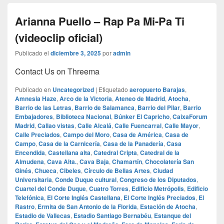
Arianna Puello – Rap Pa Mi-Pa Ti
(videoclip oficial)
Publicado el
diciembre 3, 2025
por
admin
Contact Us on Threema
Publicado en
Uncategorized
|
Etiquetado
aeropuerto Barajas
,
Amnesia Haze
,
Arco de la Victoria
,
Ateneo de Madrid
,
Atocha
,
Barrio de las Letras
,
Barrio de Salamanca
,
Barrio del Pilar
,
Barrio
Embajadores
,
Biblioteca Nacional
,
Búnker El Capricho
,
CaixaForum
Madrid
,
Callao vistas
,
Calle Alcalá
,
Calle Fuencarral
,
Calle Mayor
,
Calle Preciados
,
Campo del Moro
,
Casa de América
,
Casa de
Campo
,
Casa de la Carnicería
,
Casa de la Panadería
,
Casa
Encendida
,
Castellana alta
,
Catedral Cripta
,
Catedral de la
Almudena
,
Cava Alta.
,
Cava Baja
,
Chamartín
,
Chocolatería San
Ginés
,
Chueca
,
Cibeles
,
Círculo de Bellas Artes
,
Ciudad
Universitaria
,
Conde Duque cultural
,
Congreso de los Diputados
,
Cuartel del Conde Duque
,
Cuatro Torres
,
Edificio Metrópolis
,
Edificio
Telefónica
,
El Corte Inglés Castellana
,
El Corte Inglés Preciados
,
El
Rastro
,
Ermita de San Antonio de la Florida
,
Estación de Atocha
,
Estadio de Vallecas
,
Estadio Santiago Bernabéu
,
Estanque del