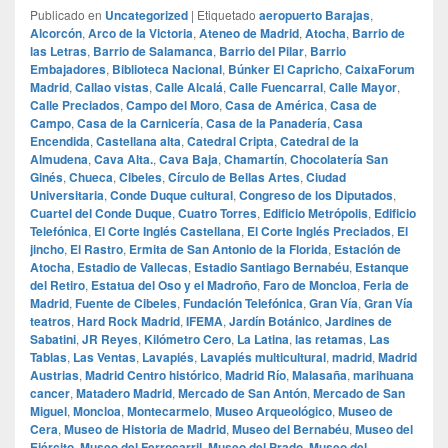
Publicado en
Uncategorized
|
Etiquetado
aeropuerto Barajas
,
Alcorcón
,
Arco de la Victoria
,
Ateneo de Madrid
,
Atocha
,
Barrio de
las Letras
,
Barrio de Salamanca
,
Barrio del Pilar
,
Barrio
Embajadores
,
Biblioteca Nacional
,
Búnker El Capricho
,
CaixaForum
Madrid
,
Callao vistas
,
Calle Alcalá
,
Calle Fuencarral
,
Calle Mayor
,
Calle Preciados
,
Campo del Moro
,
Casa de América
,
Casa de
Campo
,
Casa de la Carnicería
,
Casa de la Panadería
,
Casa
Encendida
,
Castellana alta
,
Catedral Cripta
,
Catedral de la
Almudena
,
Cava Alta.
,
Cava Baja
,
Chamartín
,
Chocolatería San
Ginés
,
Chueca
,
Cibeles
,
Círculo de Bellas Artes
,
Ciudad
Universitaria
,
Conde Duque cultural
,
Congreso de los Diputados
,
Cuartel del Conde Duque
,
Cuatro Torres
,
Edificio Metrópolis
,
Edificio
Telefónica
,
El Corte Inglés Castellana
,
El Corte Inglés Preciados
,
El
jincho
,
El Rastro
,
Ermita de San Antonio de la Florida
,
Estación de
Atocha
,
Estadio de Vallecas
,
Estadio Santiago Bernabéu
,
Estanque
del Retiro
,
Estatua del Oso y el Madroño
,
Faro de Moncloa
,
Feria de
Madrid
,
Fuente de Cibeles
,
Fundación Telefónica
,
Gran Vía
,
Gran Vía
teatros
,
Hard Rock Madrid
,
IFEMA
,
Jardín Botánico
,
Jardines de
Sabatini
,
JR Reyes
,
Kilómetro Cero
,
La Latina
,
las retamas
,
Las
Tablas
,
Las Ventas
,
Lavapiés
,
Lavapiés multicultural
,
madrid
,
Madrid
Austrias
,
Madrid Centro histórico
,
Madrid Río
,
Malasaña
,
marihuana
cancer
,
Matadero Madrid
,
Mercado de San Antón
,
Mercado de San
Miguel
,
Moncloa
,
Montecarmelo
,
Museo Arqueológico
,
Museo de
Cera
,
Museo de Historia de Madrid
,
Museo del Bernabéu
,
Museo del
Ejército
,
Museo del Ferrocarril
,
Museo del Prado
,
Museo del