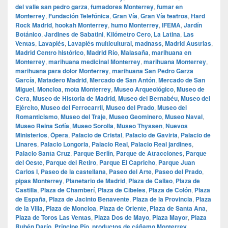
del valle san pedro garza
,
fumadores Monterrey
,
fumar en
Monterrey
,
Fundación Telefónica
,
Gran Vía
,
Gran Vía teatros
,
Hard
Rock Madrid
,
hookah Monterrey
,
humo Monterrey
,
IFEMA
,
Jardín
Botánico
,
Jardines de Sabatini
,
Kilómetro Cero
,
La Latina
,
Las
Ventas
,
Lavapiés
,
Lavapiés multicultural
,
madnass
,
Madrid Austrias
,
Madrid Centro histórico
,
Madrid Río
,
Malasaña
,
marihuana en
Monterrey
,
marihuana medicinal Monterrey
,
marihuana Monterrey
,
marihuana para dolor Monterrey
,
marihuana San Pedro Garza
García
,
Matadero Madrid
,
Mercado de San Antón
,
Mercado de San
Miguel
,
Moncloa
,
mota Monterrey
,
Museo Arqueológico
,
Museo de
Cera
,
Museo de Historia de Madrid
,
Museo del Bernabéu
,
Museo del
Ejército
,
Museo del Ferrocarril
,
Museo del Prado
,
Museo del
Romanticismo
,
Museo del Traje
,
Museo Geominero
,
Museo Naval
,
Museo Reina Sofía
,
Museo Sorolla
,
Museo Thyssen
,
Nuevos
Ministerios
,
Ópera
,
Palacio de Cristal
,
Palacio de Gaviria
,
Palacio de
Linares
,
Palacio Longoria
,
Palacio Real
,
Palacio Real jardines
,
Palacio Santa Cruz
,
Parque Berlín
,
Parque de Atracciones
,
Parque
del Oeste
,
Parque del Retiro
,
Parque El Capricho
,
Parque Juan
Carlos I
,
Paseo de la castellana
,
Paseo del Arte
,
Paseo del Prado
,
pipas Monterrey
,
Planetario de Madrid
,
Plaza de Callao
,
Plaza de
Castilla
,
Plaza de Chamberí
,
Plaza de Cibeles
,
Plaza de Colón
,
Plaza
de España
,
Plaza de Jacinto Benavente
,
Plaza de la Provincia
,
Plaza
de la Villa
,
Plaza de Moncloa
,
Plaza de Oriente
,
Plaza de Santa Ana
,
Plaza de Toros Las Ventas
,
Plaza Dos de Mayo
,
Plaza Mayor
,
Plaza
Rubén Darío
,
Príncipe Pío
,
productos de cáñamo Monterrey
,