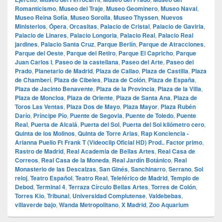
Romanticismo
,
Museo del Traje
,
Museo Geominero
,
Museo Naval
,
Museo Reina Sofía
,
Museo Sorolla
,
Museo Thyssen
,
Nuevos
Ministerios
,
Ópera
,
Orcasitas
,
Palacio de Cristal
,
Palacio de Gaviria
,
Palacio de Linares
,
Palacio Longoria
,
Palacio Real
,
Palacio Real
jardines
,
Palacio Santa Cruz
,
Parque Berlín
,
Parque de Atracciones
,
Parque del Oeste
,
Parque del Retiro
,
Parque El Capricho
,
Parque
Juan Carlos I
,
Paseo de la castellana
,
Paseo del Arte
,
Paseo del
Prado
,
Planetario de Madrid
,
Plaza de Callao
,
Plaza de Castilla
,
Plaza
de Chamberí
,
Plaza de Cibeles
,
Plaza de Colón
,
Plaza de España
,
Plaza de Jacinto Benavente
,
Plaza de la Provincia
,
Plaza de la Villa
,
Plaza de Moncloa
,
Plaza de Oriente
,
Plaza de Santa Ana
,
Plaza de
Toros Las Ventas
,
Plaza Dos de Mayo
,
Plaza Mayor
,
Plaza Rubén
Darío
,
Príncipe Pío
,
Puente de Segovia
,
Puente de Toledo
,
Puente
Real
,
Puerta de Alcalá
,
Puerta del Sol
,
Puerta del Sol kilómetro cero
,
Quinta de los Molinos
,
Quinta de Torre Arias
,
Rap Konciencia -
Arianna Puello Ft Frank T (Videoclip Oficial HD) Prod.. Factor primo
,
Rastro de Madrid
,
Real Academia de Bellas Artes
,
Real Casa de
Correos
,
Real Casa de la Moneda
,
Real Jardín Botánico
,
Real
Monasterio de las Descalzas
,
San Ginés
,
Sanchinarro
,
Serrano
,
Sol
reloj
,
Teatro Español
,
Teatro Real
,
Teleférico de Madrid
,
Templo de
Debod
,
Terminal 4
,
Terraza Círculo Bellas Artes
,
Torres de Colón
,
Torres Kio
,
Tribunal
,
Universidad Complutense
,
Valdebebas
,
villaverde bajo
,
Wanda Metropolitano
,
X Madrid
,
Zoo Aquarium