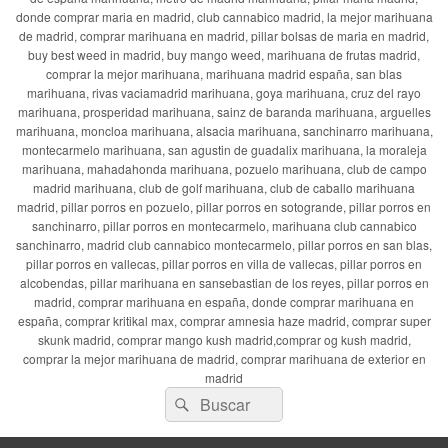
donde comprar maria en madrid, club cannabico madrid, la mejor marihuana
de madrid, comprar marihuana en madrid, pillar bolsas de maria en madrid,
buy best weed in madrid, buy mango weed, marihuana de frutas madrid,
comprar la mejor marihuana, marihuana madrid españa, san blas
marihuana, rivas vaciamadrid marihuana, goya marihuana, cruz del rayo
marihuana, prosperidad marihuana, sainz de baranda marihuana, arguelles
marihuana, moncloa marihuana, alsacia marihuana, sanchinarro marihuana,
montecarmelo marihuana, san agustin de guadalix marihuana, la moraleja
marihuana, mahadahonda marihuana, pozuelo marihuana, club de campo
madrid marihuana, club de golf marihuana, club de caballo marihuana
madrid, pillar porros en pozuelo, pillar porros en sotogrande, pillar porros en
sanchinarro, pillar porros en montecarmelo, marihuana club cannabico
sanchinarro, madrid club cannabico montecarmelo, pillar porros en san blas,
pillar porros en vallecas, pillar porros en villa de vallecas, pillar porros en
alcobendas, pillar marihuana en sansebastian de los reyes, pillar porros en
madrid, comprar marihuana en españa, donde comprar marihuana en
españa, comprar kritikal max, comprar amnesia haze madrid, comprar super
skunk madrid, comprar mango kush madrid,comprar og kush madrid,
comprar la mejor marihuana de madrid, comprar marihuana de exterior en
madrid
Buscar
Buscar
por: