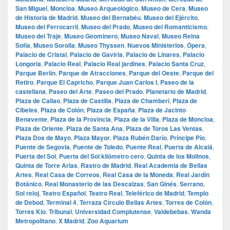
San Miguel
,
Moncloa
,
Museo Arqueológico
,
Museo de Cera
,
Museo
de Historia de Madrid
,
Museo del Bernabéu
,
Museo del Ejército
,
Museo del Ferrocarril
,
Museo del Prado
,
Museo del Romanticismo
,
Museo del Traje
,
Museo Geominero
,
Museo Naval
,
Museo Reina
Sofía
,
Museo Sorolla
,
Museo Thyssen
,
Nuevos Ministerios
,
Ópera
,
Palacio de Cristal
,
Palacio de Gaviria
,
Palacio de Linares
,
Palacio
Longoria
,
Palacio Real
,
Palacio Real jardines
,
Palacio Santa Cruz
,
Parque Berlín
,
Parque de Atracciones
,
Parque del Oeste
,
Parque del
Retiro
,
Parque El Capricho
,
Parque Juan Carlos I
,
Paseo de la
castellana
,
Paseo del Arte
,
Paseo del Prado
,
Planetario de Madrid
,
Plaza de Callao
,
Plaza de Castilla
,
Plaza de Chamberí
,
Plaza de
Cibeles
,
Plaza de Colón
,
Plaza de España
,
Plaza de Jacinto
Benavente
,
Plaza de la Provincia
,
Plaza de la Villa
,
Plaza de Moncloa
,
Plaza de Oriente
,
Plaza de Santa Ana
,
Plaza de Toros Las Ventas
,
Plaza Dos de Mayo
,
Plaza Mayor
,
Plaza Rubén Darío
,
Príncipe Pío
,
Puente de Segovia
,
Puente de Toledo
,
Puente Real
,
Puerta de Alcalá
,
Puerta del Sol
,
Puerta del Sol kilómetro cero
,
Quinta de los Molinos
,
Quinta de Torre Arias
,
Rastro de Madrid
,
Real Academia de Bellas
Artes
,
Real Casa de Correos
,
Real Casa de la Moneda
,
Real Jardín
Botánico
,
Real Monasterio de las Descalzas
,
San Ginés
,
Serrano
,
Sol reloj
,
Teatro Español
,
Teatro Real
,
Teleférico de Madrid
,
Templo
de Debod
,
Terminal 4
,
Terraza Círculo Bellas Artes
,
Torres de Colón
,
Torres Kio
,
Tribunal
,
Universidad Complutense
,
Valdebebas
,
Wanda
Metropolitano
,
X Madrid
,
Zoo Aquarium