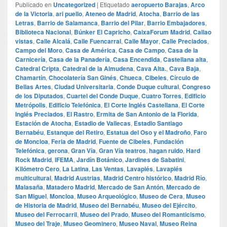
Publicado en
Uncategorized
|
Etiquetado
aeropuerto Barajas
,
Arco
de la Victoria
,
ari puello
,
Ateneo de Madrid
,
Atocha
,
Barrio de las
Letras
,
Barrio de Salamanca
,
Barrio del Pilar
,
Barrio Embajadores
,
Biblioteca Nacional
,
Búnker El Capricho
,
CaixaForum Madrid
,
Callao
vistas
,
Calle Alcalá
,
Calle Fuencarral
,
Calle Mayor
,
Calle Preciados
,
Campo del Moro
,
Casa de América
,
Casa de Campo
,
Casa de la
Carnicería
,
Casa de la Panadería
,
Casa Encendida
,
Castellana alta
,
Catedral Cripta
,
Catedral de la Almudena
,
Cava Alta.
,
Cava Baja
,
Chamartín
,
Chocolatería San Ginés
,
Chueca
,
Cibeles
,
Círculo de
Bellas Artes
,
Ciudad Universitaria
,
Conde Duque cultural
,
Congreso
de los Diputados
,
Cuartel del Conde Duque
,
Cuatro Torres
,
Edificio
Metrópolis
,
Edificio Telefónica
,
El Corte Inglés Castellana
,
El Corte
Inglés Preciados
,
El Rastro
,
Ermita de San Antonio de la Florida
,
Estación de Atocha
,
Estadio de Vallecas
,
Estadio Santiago
Bernabéu
,
Estanque del Retiro
,
Estatua del Oso y el Madroño
,
Faro
de Moncloa
,
Feria de Madrid
,
Fuente de Cibeles
,
Fundación
Telefónica
,
gerona
,
Gran Vía
,
Gran Vía teatros
,
hagan ruido
,
Hard
Rock Madrid
,
IFEMA
,
Jardín Botánico
,
Jardines de Sabatini
,
Kilómetro Cero
,
La Latina
,
Las Ventas
,
Lavapiés
,
Lavapiés
multicultural
,
Madrid Austrias
,
Madrid Centro histórico
,
Madrid Río
,
Malasaña
,
Matadero Madrid
,
Mercado de San Antón
,
Mercado de
San Miguel
,
Moncloa
,
Museo Arqueológico
,
Museo de Cera
,
Museo
de Historia de Madrid
,
Museo del Bernabéu
,
Museo del Ejército
,
Museo del Ferrocarril
,
Museo del Prado
,
Museo del Romanticismo
,
Museo del Traje
,
Museo Geominero
,
Museo Naval
,
Museo Reina