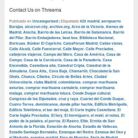
Contact Us on Threema
Publicado en
Uncategorized
|
Etiquetado
420 madrid
,
aeropuerto
Barajas
,
alcorcon city
,
archive.org
,
Arco de la Victoria
,
Ateneo de
Madrid
,
Atocha
,
Barrio de las Letras
,
Barrio de Salamanca
,
Barrio
del Pilar
,
Barrio Embajadores
,
beat box
,
Biblioteca Nacional
,
Boricuas
,
Búnker El Capricho
,
CaixaForum Madrid
,
Callao vistas
,
Calle Alcalá
,
Calle Fuencarral
,
Calle Mayor
,
Calle Preciados
,
callejeros viajeros
,
Campo del Moro
,
Casa de América
,
Casa de
Campo
,
Casa de la Carnicería
,
Casa de la Panadería
,
Casa
Encendida
,
Castellana alta
,
Catedral Cripta
,
Catedral de la
Almudena
,
Cava Alta.
,
Cava Baja
,
Chamartín
,
Chocolatería San
Ginés
,
Chueca
,
Cibeles
,
Círculo de Bellas Artes
,
Ciudad
Universitaria
,
clubs Madrid
,
colombianos
,
comprar marihuana
asturias
,
comprar marihuana cantabria
,
comprar marihuana
malaga
,
comprar marihuana toluca
,
Conde Duque cultural
,
Congreso de los Diputados
,
cruz y raya
,
Cuartel del Conde Duque
,
Cuatro Torres
,
dominicanos
,
donde pillar hachis
,
Edificio Metrópolis
,
Edificio Telefónica
,
el bar del moja
,
El Corte Inglés Castellana
,
El
Corte Inglés Preciados
,
El fary
,
El hormiguero
,
el maki
,
el notas
,
El
poder de la palabra
,
el porros
,
El Rastro
,
Elite
,
Ermita de San
Antonio de la Florida
,
Estación de Atocha
,
Estadio de Vallecas
,
Estadio Santiago Bernabéu
,
Estanque del Retiro
,
Estatua del Oso y
el Madroño
,
eventos madrid
,
Faro de Moncloa
,
Feria de Madrid
,