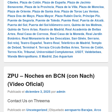
Cibeles
,
Plaza de Colón
,
Plaza de España
,
Plaza de Jacinto
Benavente
,
Plaza de la Provincia
,
Plaza de la Villa
,
Plaza de Moncloa
,
Plaza de Oriente
,
Plaza de Santa Ana
,
Plaza de Toros Las Ventas
,
Plaza Dos de Mayo
,
Plaza Mayor
,
Plaza Rubén Darío
,
Príncipe Pío
,
Puente de Segovia
,
Puente de Toledo
,
Puente Real
,
Puerta de Alcalá
,
Puerta del Sol
,
Puerta del Sol kilómetro cero
,
Quinta de los Molinos
,
Quinta de Torre Arias
,
Rastro de Madrid
,
Real Academia de Bellas
Artes
,
Real Casa de Correos
,
Real Casa de la Moneda
,
Real Jardín
Botánico
,
Real Monasterio de las Descalzas
,
San Ginés
,
Serrano
,
Sol reloj
,
Teatro Español
,
Teatro Real
,
Teleférico de Madrid
,
Templo
de Debod
,
Terminal 4
,
Terraza Círculo Bellas Artes
,
Torres de Colón
,
Torres Kio
,
Tribunal
,
Universidad Complutense
,
USDT
,
Valdebebas
,
Wanda Metropolitano
,
X Madrid
,
Zoo Aquarium
ZPU – Noches en BCN (con Nach)
(Video Oficial)
Publicado el
diciembre 3, 2025
por
admin
Contact Us on Threema
Publicado en
Uncategorized
|
Etiquetado
aeropuerto Barajas
,
Arco