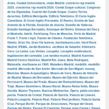
Artes
,
Ciudad Universitaria
,
clubs Madrid
,
concierto rap madrid
2025
,
conciertos rap madrid 2026
,
Conde Duque cultural
,
Congreso
de los Diputados
,
Cuartel del Conde Duque
,
Cuatro Torres
,
derechos
,
Edificio Metrópolis
,
Edificio Telefónica
,
El Corte Inglés
Castellana
,
El Corte Inglés Preciados
,
El Rastro
,
Ermita de San
Antonio de la Florida
,
Estación de Atocha
,
Estadio de Vallecas
,
Estadio Santiago Bernabéu
,
Estanque del Retiro
,
Estatua del Oso y
el Madroño
,
fabrik
,
Farid bang
,
Faro de Moncloa
,
Feria de Madrid
,
Frank T
,
Frank t mp3
,
Fuente de Cibeles
,
Fundación Telefónica
,
Ghetto
,
Gran Vía
,
Gran Vía teatros
,
hachisbueno.com
,
Hard Rock
Madrid
,
IFEMA
,
Jardín Botánico
,
Jardines de Sabatini
,
Kilómetro
Cero
,
La Latina
,
Las Ventas
,
Lavapiés
,
Lavapiés multicultural
,
legalizacion del cannabis
,
Los nandez musica
,
Madrid Austrias
,
Madrid Centro histórico
,
Madrid Río
,
maes
,
Mala Rodríguez
,
Malasaña
,
marihuana en 1980
,
Matadero Madrid
,
medellin
,
medellin
madrid
,
Mercado de San Antón
,
Mercado de San Miguel
,
meswy
,
Moncloa
,
Museo Arqueológico
,
Museo de Cera
,
Museo de Historia
de Madrid
,
Museo del Bernabéu
,
Museo del Ejército
,
Museo del
Ferrocarril
,
Museo del Prado
,
Museo del Romanticismo
,
Museo del
Traje
,
Museo Geominero
,
Museo Naval
,
Museo Reina Sofía
,
Museo
Sorolla
,
Museo Thyssen
,
Nuevos Ministerios
,
Ópera
,
pablo escobar
,
pacha
,
Palacio de Cristal
,
Palacio de Gaviria
,
Palacio de Linares
,
Palacio Longoria
,
Palacio Real
,
Palacio Real jardines
,
Palacio Santa
Cruz
,
Parque Berlín
,
Parque de Atracciones
,
Parque del Oeste
,
Parque del Retiro
,
Parque El Capricho
,
Parque Juan Carlos I
,
Paseo