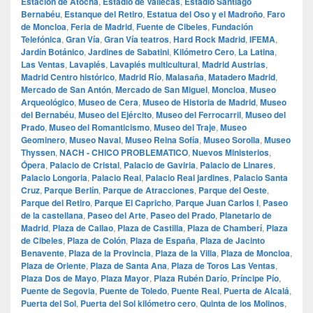
Estación de Atocha
,
Estadio de Vallecas
,
Estadio Santiago
Bernabéu
,
Estanque del Retiro
,
Estatua del Oso y el Madroño
,
Faro
de Moncloa
,
Feria de Madrid
,
Fuente de Cibeles
,
Fundación
Telefónica
,
Gran Vía
,
Gran Vía teatros
,
Hard Rock Madrid
,
IFEMA
,
Jardín Botánico
,
Jardines de Sabatini
,
Kilómetro Cero
,
La Latina
,
Las Ventas
,
Lavapiés
,
Lavapiés multicultural
,
Madrid Austrias
,
Madrid Centro histórico
,
Madrid Río
,
Malasaña
,
Matadero Madrid
,
Mercado de San Antón
,
Mercado de San Miguel
,
Moncloa
,
Museo
Arqueológico
,
Museo de Cera
,
Museo de Historia de Madrid
,
Museo
del Bernabéu
,
Museo del Ejército
,
Museo del Ferrocarril
,
Museo del
Prado
,
Museo del Romanticismo
,
Museo del Traje
,
Museo
Geominero
,
Museo Naval
,
Museo Reina Sofía
,
Museo Sorolla
,
Museo
Thyssen
,
NACH - CHICO PROBLEMATICO
,
Nuevos Ministerios
,
Ópera
,
Palacio de Cristal
,
Palacio de Gaviria
,
Palacio de Linares
,
Palacio Longoria
,
Palacio Real
,
Palacio Real jardines
,
Palacio Santa
Cruz
,
Parque Berlín
,
Parque de Atracciones
,
Parque del Oeste
,
Parque del Retiro
,
Parque El Capricho
,
Parque Juan Carlos I
,
Paseo
de la castellana
,
Paseo del Arte
,
Paseo del Prado
,
Planetario de
Madrid
,
Plaza de Callao
,
Plaza de Castilla
,
Plaza de Chamberí
,
Plaza
de Cibeles
,
Plaza de Colón
,
Plaza de España
,
Plaza de Jacinto
Benavente
,
Plaza de la Provincia
,
Plaza de la Villa
,
Plaza de Moncloa
,
Plaza de Oriente
,
Plaza de Santa Ana
,
Plaza de Toros Las Ventas
,
Plaza Dos de Mayo
,
Plaza Mayor
,
Plaza Rubén Darío
,
Príncipe Pío
,
Puente de Segovia
,
Puente de Toledo
,
Puente Real
,
Puerta de Alcalá
,
Puerta del Sol
,
Puerta del Sol kilómetro cero
,
Quinta de los Molinos
,