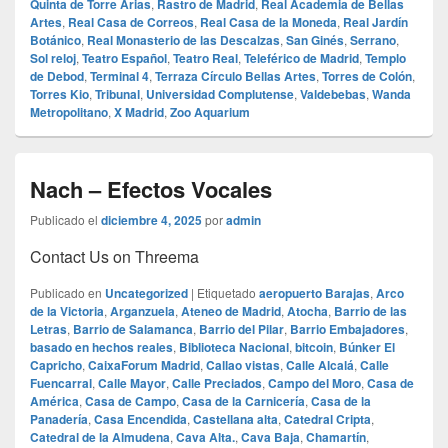
Quinta de Torre Arias
,
Rastro de Madrid
,
Real Academia de Bellas
Artes
,
Real Casa de Correos
,
Real Casa de la Moneda
,
Real Jardín
Botánico
,
Real Monasterio de las Descalzas
,
San Ginés
,
Serrano
,
Sol reloj
,
Teatro Español
,
Teatro Real
,
Teleférico de Madrid
,
Templo
de Debod
,
Terminal 4
,
Terraza Círculo Bellas Artes
,
Torres de Colón
,
Torres Kio
,
Tribunal
,
Universidad Complutense
,
Valdebebas
,
Wanda
Metropolitano
,
X Madrid
,
Zoo Aquarium
Nach – Efectos Vocales
Publicado el
diciembre 4, 2025
por
admin
Contact Us on Threema
Publicado en
Uncategorized
|
Etiquetado
aeropuerto Barajas
,
Arco
de la Victoria
,
Arganzuela
,
Ateneo de Madrid
,
Atocha
,
Barrio de las
Letras
,
Barrio de Salamanca
,
Barrio del Pilar
,
Barrio Embajadores
,
basado en hechos reales
,
Biblioteca Nacional
,
bitcoin
,
Búnker El
Capricho
,
CaixaForum Madrid
,
Callao vistas
,
Calle Alcalá
,
Calle
Fuencarral
,
Calle Mayor
,
Calle Preciados
,
Campo del Moro
,
Casa de
América
,
Casa de Campo
,
Casa de la Carnicería
,
Casa de la
Panadería
,
Casa Encendida
,
Castellana alta
,
Catedral Cripta
,
Catedral de la Almudena
,
Cava Alta.
,
Cava Baja
,
Chamartín
,