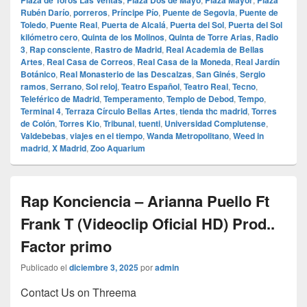
Plaza de Toros Las Ventas
Plaza Dos de Mayo
Plaza Mayor
Plaza
Rubén Darío
,
porreros
,
Príncipe Pío
,
Puente de Segovia
,
Puente de
Toledo
,
Puente Real
,
Puerta de Alcalá
,
Puerta del Sol
,
Puerta del Sol
kilómetro cero
,
Quinta de los Molinos
,
Quinta de Torre Arias
,
Radio
3
,
Rap consciente
,
Rastro de Madrid
,
Real Academia de Bellas
Artes
,
Real Casa de Correos
,
Real Casa de la Moneda
,
Real Jardín
Botánico
,
Real Monasterio de las Descalzas
,
San Ginés
,
Sergio
ramos
,
Serrano
,
Sol reloj
,
Teatro Español
,
Teatro Real
,
Tecno
,
Teleférico de Madrid
,
Temperamento
,
Templo de Debod
,
Tempo
,
Terminal 4
,
Terraza Círculo Bellas Artes
,
tienda thc madrid
,
Torres
de Colón
,
Torres Kio
,
Tribunal
,
tuenti
,
Universidad Complutense
,
Valdebebas
,
viajes en el tiempo
,
Wanda Metropolitano
,
Weed in
madrid
,
X Madrid
,
Zoo Aquarium
Rap Konciencia – Arianna Puello Ft
Frank T (Videoclip Oficial HD) Prod..
Factor primo
Publicado el
diciembre 3, 2025
por
admin
Contact Us on Threema