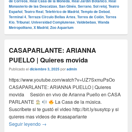
de Correos
,
Real Casa de la Moneda
,
Real Jardín Botánico
,
Real
Monasterio de las Descalzas
,
San Ginés
,
Serrano
,
Sol reloj
,
Teatro
Español
,
Teatro Real
,
Teleférico de Madrid
,
Templo de Debod
,
Terminal 4
,
Terraza Círculo Bellas Artes
,
Torres de Colón
,
Torres
Kio
,
Tribunal
,
Universidad Complutense
,
Valdebebas
,
Wanda
Metropolitano
,
X Madrid
,
Zoo Aquarium
CASAPARLANTE: ARIANNA
PUELLO | Quieres movida
Publicado el
diciembre 3, 2025
por
admin
https://www.youtube.com/watch?v=UZ7SxmuPsOo
CASAPARLANTE: ARIANNA PUELLO | Quieres
movida Sesión en vivo de Arianna Puello en CASA
PARLANTE
La Casa de la música.
Suscríbete si te gustó el video http://bit.ly/susytcp y si
quieres mas videos de #casaparlante
CASAPARLANTE: ARIANNA PUELLO | Qui
Seguir leyendo
→