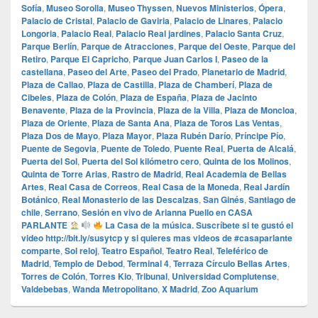
Sofía
,
Museo Sorolla
,
Museo Thyssen
,
Nuevos Ministerios
,
Ópera
,
Palacio de Cristal
,
Palacio de Gaviria
,
Palacio de Linares
,
Palacio
Longoria
,
Palacio Real
,
Palacio Real jardines
,
Palacio Santa Cruz
,
Parque Berlín
,
Parque de Atracciones
,
Parque del Oeste
,
Parque del
Retiro
,
Parque El Capricho
,
Parque Juan Carlos I
,
Paseo de la
castellana
,
Paseo del Arte
,
Paseo del Prado
,
Planetario de Madrid
,
Plaza de Callao
,
Plaza de Castilla
,
Plaza de Chamberí
,
Plaza de
Cibeles
,
Plaza de Colón
,
Plaza de España
,
Plaza de Jacinto
Benavente
,
Plaza de la Provincia
,
Plaza de la Villa
,
Plaza de Moncloa
,
Plaza de Oriente
,
Plaza de Santa Ana
,
Plaza de Toros Las Ventas
,
Plaza Dos de Mayo
,
Plaza Mayor
,
Plaza Rubén Darío
,
Príncipe Pío
,
Puente de Segovia
,
Puente de Toledo
,
Puente Real
,
Puerta de Alcalá
,
Puerta del Sol
,
Puerta del Sol kilómetro cero
,
Quinta de los Molinos
,
Quinta de Torre Arias
,
Rastro de Madrid
,
Real Academia de Bellas
Artes
,
Real Casa de Correos
,
Real Casa de la Moneda
,
Real Jardín
Botánico
,
Real Monasterio de las Descalzas
,
San Ginés
,
Santiago de
chile
,
Serrano
,
Sesión en vivo de Arianna Puello en CASA
PARLANTE
La Casa de la música. Suscríbete si te gustó el
video http://bit.ly/susytcp y si quieres mas videos de #casaparlante
comparte
,
Sol reloj
,
Teatro Español
,
Teatro Real
,
Teleférico de
Madrid
,
Templo de Debod
,
Terminal 4
,
Terraza Círculo Bellas Artes
,
Torres de Colón
,
Torres Kio
,
Tribunal
,
Universidad Complutense
,
Valdebebas
,
Wanda Metropolitano
,
X Madrid
,
Zoo Aquarium