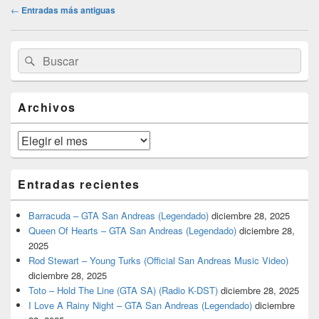
Navegación
←
Entradas más antiguas
de
entradas
El
Buscar
Buscar
área
por:
de
widget
barra
Archivos
lateral
primaria
Archivos
Entradas recientes
Barracuda – GTA San Andreas (Legendado)
diciembre 28, 2025
Queen Of Hearts – GTA San Andreas (Legendado)
diciembre 28,
2025
Rod Stewart – Young Turks (Official San Andreas Music Video)
diciembre 28, 2025
Toto – Hold The Line (GTA SA) (Radio K-DST)
diciembre 28, 2025
I Love A Rainy Night – GTA San Andreas (Legendado)
diciembre