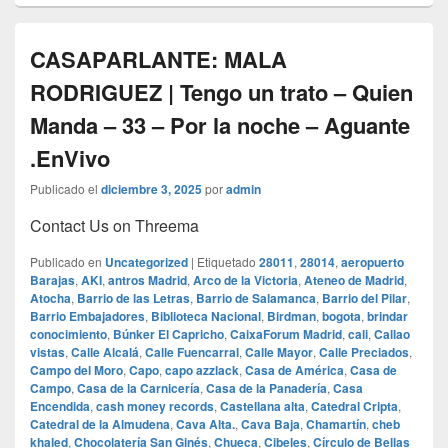
CASAPARLANTE: MALA
RODRIGUEZ | Tengo un trato – Quien
Manda – 33 – Por la noche – Aguante
.EnVivo
Publicado el
diciembre 3, 2025
por
admin
Contact Us on Threema
Publicado en
Uncategorized
|
Etiquetado
28011
,
28014
,
aeropuerto
Barajas
,
AKI
,
antros Madrid
,
Arco de la Victoria
,
Ateneo de Madrid
,
Atocha
,
Barrio de las Letras
,
Barrio de Salamanca
,
Barrio del Pilar
,
Barrio Embajadores
,
Biblioteca Nacional
,
Birdman
,
bogota
,
brindar
conocimiento
,
Búnker El Capricho
,
CaixaForum Madrid
,
cali
,
Callao
vistas
,
Calle Alcalá
,
Calle Fuencarral
,
Calle Mayor
,
Calle Preciados
,
Campo del Moro
,
Capo
,
capo azzlack
,
Casa de América
,
Casa de
Campo
,
Casa de la Carnicería
,
Casa de la Panadería
,
Casa
Encendida
,
cash money records
,
Castellana alta
,
Catedral Cripta
,
Catedral de la Almudena
,
Cava Alta.
,
Cava Baja
,
Chamartín
,
cheb
khaled
,
Chocolatería San Ginés
,
Chueca
,
Cibeles
,
Círculo de Bellas