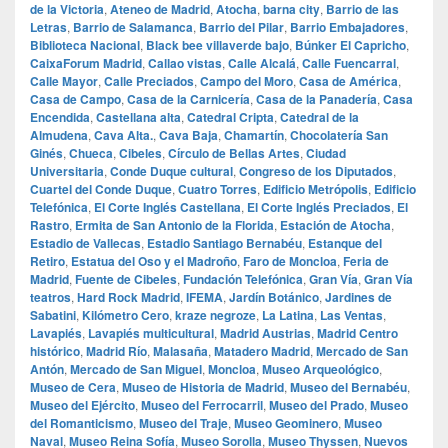
de la Victoria
,
Ateneo de Madrid
,
Atocha
,
barna city
,
Barrio de las
Letras
,
Barrio de Salamanca
,
Barrio del Pilar
,
Barrio Embajadores
,
Biblioteca Nacional
,
Black bee villaverde bajo
,
Búnker El Capricho
,
CaixaForum Madrid
,
Callao vistas
,
Calle Alcalá
,
Calle Fuencarral
,
Calle Mayor
,
Calle Preciados
,
Campo del Moro
,
Casa de América
,
Casa de Campo
,
Casa de la Carnicería
,
Casa de la Panadería
,
Casa
Encendida
,
Castellana alta
,
Catedral Cripta
,
Catedral de la
Almudena
,
Cava Alta.
,
Cava Baja
,
Chamartín
,
Chocolatería San
Ginés
,
Chueca
,
Cibeles
,
Círculo de Bellas Artes
,
Ciudad
Universitaria
,
Conde Duque cultural
,
Congreso de los Diputados
,
Cuartel del Conde Duque
,
Cuatro Torres
,
Edificio Metrópolis
,
Edificio
Telefónica
,
El Corte Inglés Castellana
,
El Corte Inglés Preciados
,
El
Rastro
,
Ermita de San Antonio de la Florida
,
Estación de Atocha
,
Estadio de Vallecas
,
Estadio Santiago Bernabéu
,
Estanque del
Retiro
,
Estatua del Oso y el Madroño
,
Faro de Moncloa
,
Feria de
Madrid
,
Fuente de Cibeles
,
Fundación Telefónica
,
Gran Vía
,
Gran Vía
teatros
,
Hard Rock Madrid
,
IFEMA
,
Jardín Botánico
,
Jardines de
Sabatini
,
Kilómetro Cero
,
kraze negroze
,
La Latina
,
Las Ventas
,
Lavapiés
,
Lavapiés multicultural
,
Madrid Austrias
,
Madrid Centro
histórico
,
Madrid Río
,
Malasaña
,
Matadero Madrid
,
Mercado de San
Antón
,
Mercado de San Miguel
,
Moncloa
,
Museo Arqueológico
,
Museo de Cera
,
Museo de Historia de Madrid
,
Museo del Bernabéu
,
Museo del Ejército
,
Museo del Ferrocarril
,
Museo del Prado
,
Museo
del Romanticismo
,
Museo del Traje
,
Museo Geominero
,
Museo
Naval
,
Museo Reina Sofía
,
Museo Sorolla
,
Museo Thyssen
,
Nuevos