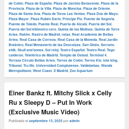
de Colón
,
Plaza de España
,
Plaza de Jacinto Benavente
,
Plaza de la
Provincia
,
Plaza de la Villa
,
Plaza de Moncloa
,
Plaza de Oriente
,
Plaza de Santa Ana
,
Plaza de Toros Las Ventas
,
Plaza Dos de Mayo
,
Plaza Mayor
,
Plaza Rubén Darío
,
Príncipe Pío
,
Puente de Segovia
,
Puente de Toledo
,
Puente Real
,
Puerta de Alcalá
,
Puerta del Sol
,
Puerta del Sol kilómetro cero
,
Quinta de los Molinos
,
Quinta de Torre
Arias
,
Rakim
,
Rastro de Madrid
,
ratas
,
Real Academia de Bellas
Artes
,
Real Casa de Correos
,
Real Casa de la Moneda
,
Real Jardín
Botánico
,
Real Monasterio de las Descalzas
,
San Ginés
,
Serrano
,
sfdk
,
Skull and bones
,
Sol reloj
,
Teatro Español
,
Teatro Real
,
Tego
calderon
,
Teleférico de Madrid
,
Templo de Debod
,
Terminal 4
,
Terraza Círculo Bellas Artes
,
Torres de Colón
,
Torres Kio
,
tote king
,
Tribunal
,
Tru life
,
Universidad Complutense
,
Valdebebas
,
Wanda
Metropolitano
,
West Coast
,
X Madrid
,
Zoo Aquarium
Einer Bankz ft. Mitchy Slick x Celly
Ru x Sleepy D – Put In Work
(Exclusive Music Video)
Publicado el
septiembre 13, 2025
por
admin