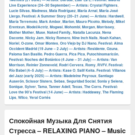
Live Experience (24–30 September) — Artists: Crystal Fighters
,
Lucie Silvas
,
Madness
,
Mala Rodríguez
,
María Arnal
,
María José
Llergo. Festival: A Summer Story (20–21 June) — Artists: Hardwell
,
María Terremoto
,
Mark Ambor
,
Marlon
,
Mauro Picotto
,
Melody
,
Mikel
Erentxun
,
Model/Actriz
,
Mogwai
,
Mohombi
,
Morgan
,
Morrissey
,
Mother Mother
,
Muse
,
Naked Family.
,
Natalia Lacunza
,
Nena
Daconte
,
Nicky Jam
,
Nicky Romero
,
Nine Inch Nails
,
Noah Kahan
,
Noriel
,
O‑zone
,
Omar Montes
,
Oro Viejo by DJ Nano. Festival: Alma
Occident Madrid (19 June – 2 July) — Artists: Residente
,
Ozuna
,
Paloma San Basilio
,
Pedro Guerra
,
Pica Pica
,
Putochinomaricón.
Festival: Noches del Botánico (4 June – 31 July) — Artists: Van
Morrison
,
Reinier Zonneveld
,
Rodri Cervera
,
Romy
,
RVFV. Festival:
Río Babel (4–5 July) — Artists: Kase O
,
Salif Keita. Festival: Villanos
del Jazz (early 2025) — Artists: Madeleine Peyroux
,
Santiago
Auserón
,
Scissor Sisters
,
Sebas
,
Seguridad Social
,
Sonia y Selena
,
Sonique
,
Sylver
,
Tama
,
Tanner Adell
,
Texas
,
The Corrs. Festival:
Love the 90’s Festival (14 June) — Artists: Haddaway
,
The Flaming
Lips
,
Wilco
,
Yerai Cortés
Спокойная Музыка Для Снятия
Стресса – RELAXING PIANO – Music