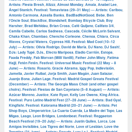
Artists: Fiesta Bresh
,
Alizzz
,
Almost Monday
,
Amaia
,
Anabel Lee
,
Ángel Stanich. Festival: Tomavistas (29–31 May) — Artists: Caribou
,
Antonio Carmona
,
Azealia Banks
,
BadBadNotGood
,
Bebe
,
Ben
l’Oncle Soul
,
BlackBox
,
Blondshell
,
Bombay Bicycle Club
,
Boy
Harsher
,
Brad Mehldau
,
Brian Cross
,
Café Quijano
,
Califato 3/4
,
Camila Cabello
,
Carlos Sadness
,
Cascada
,
Cécile McLorin Salvant
,
Chaka Khan
,
Chambao
,
Chencho Corleone
,
Chenoa
,
Chiara
,
Circa
Waves
,
Crystal Waters
,
Cypress Hill. Festival: Mad Cool (10–12
July) — Artists: Olivia Rodrigo
,
David de María
,
DJ Nano
,
DJ Sash!
,
DJs: Lady Tupé
,
DJs.
,
Efecto Mariposa
,
Eladio Carrión
,
Estopa
,
Faada Freddy
,
Fab Morvan (Milli Vanilli)
,
Father John Misty
,
Fatima
Hajji
,
Fetén Fetén. Festival: Universal Music Festival (22 May – 8
June) — Artists: Rosario
,
Gracie Abrams
,
Iggy Pop
,
Indievisión
,
Jamelia
,
Javier Ruibal
,
Jorja Smith
,
Juan Magán
,
Juan Salazar
,
Juanjo Bona
,
Julian Lage. Festival: Madrid Gospel Greats Festival
(December) — Artists: The Georgia Mass Choir (and other gospel
choirs). Festival: Fiestas de San Cayetano (5–8 August) — Artists:
Azúcar Moreno
,
Justice
,
Kate Ryan
,
Kelly Lee Owens
,
King África.
Festival: Puro Latino Madrid Fest (27–28 June) — Artists: Bad Gyal
,
Kingfishr. Festival: Kalorama Madrid (20–21 June) — Artists: Pet
Shop Boys
,
L’Imperatrice
,
La Cuarta Cuerda
,
La Madre del Topo
,
Las
Migas
,
Lasgo
,
Leon Bridges
,
Londonbeat. Festival: Reggaeton
Beach Festival (19–20 July) — Artists: Justin Quiles
,
Lorca
,
Los
Amigos Invisibles
,
Los Tigres del Norte
,
Love of Lesbian
,
Love the
Twenties (21 June) — Artists: Darude
,
Luar La L. Festival: Madrid