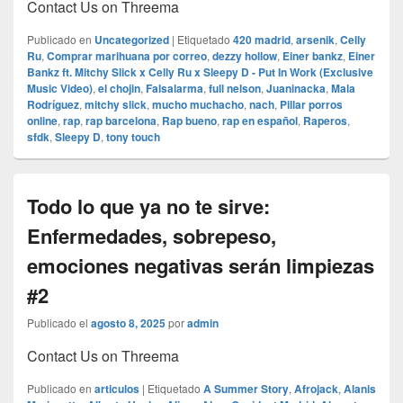
Contact Us on Threema
Publicado en
Uncategorized
|
Etiquetado
420 madrid
,
arsenik
,
Celly
Ru
,
Comprar marihuana por correo
,
dezzy hollow
,
Einer bankz
,
Einer
Bankz ft. Mitchy Slick x Celly Ru x Sleepy D - Put In Work (Exclusive
Music Video)
,
el chojin
,
Falsalarma
,
full nelson
,
Juaninacka
,
Mala
Rodríguez
,
mitchy slick
,
mucho muchacho
,
nach
,
Pillar porros
online
,
rap
,
rap barcelona
,
Rap bueno
,
rap en español
,
Raperos
,
sfdk
,
Sleepy D
,
tony touch
Todo lo que ya no te sirve:
Enfermedades, sobrepeso,
emociones negativas serán limpiezas
#2
Publicado el
agosto 8, 2025
por
admin
Contact Us on Threema
Publicado en
articulos
|
Etiquetado
A Summer Story
,
Afrojack
,
Alanis