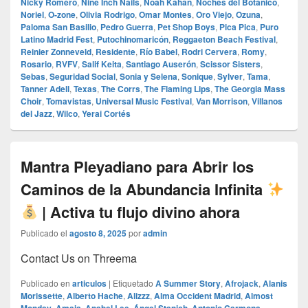
Nicky Romero
,
Nine Inch Nails
,
Noah Kahan
,
Noches del Botánico
,
Noriel
,
O‑zone
,
Olivia Rodrigo
,
Omar Montes
,
Oro Viejo
,
Ozuna
,
Paloma San Basilio
,
Pedro Guerra
,
Pet Shop Boys
,
Pica Pica
,
Puro
Latino Madrid Fest
,
Putochinomaricón
,
Reggaeton Beach Festival
,
Reinier Zonneveld
,
Residente
,
Río Babel
,
Rodri Cervera
,
Romy
,
Rosario
,
RVFV
,
Salif Keita
,
Santiago Auserón
,
Scissor Sisters
,
Sebas
,
Seguridad Social
,
Sonia y Selena
,
Sonique
,
Sylver
,
Tama
,
Tanner Adell
,
Texas
,
The Corrs
,
The Flaming Lips
,
The Georgia Mass
Choir
,
Tomavistas
,
Universal Music Festival
,
Van Morrison
,
Villanos
del Jazz
,
Wilco
,
Yerai Cortés
Mantra Pleyadiano para Abrir los
Caminos de la Abundancia Infinita
| Activa tu flujo divino ahora
Publicado el
agosto 8, 2025
por
admin
Contact Us on Threema
Publicado en
articulos
|
Etiquetado
A Summer Story
,
Afrojack
,
Alanis
Morissette
,
Alberto Hache
,
Alizzz
,
Alma Occident Madrid
,
Almost
,
,
,
,
,