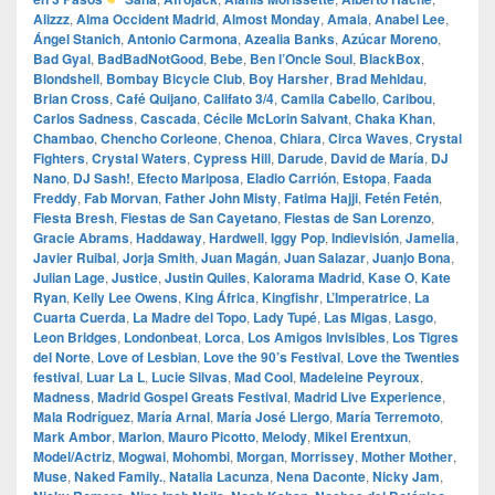
Alizzz
,
Alma Occident Madrid
,
Almost Monday
,
Amaia
,
Anabel Lee
,
Ángel Stanich
,
Antonio Carmona
,
Azealia Banks
,
Azúcar Moreno
,
Bad Gyal
,
BadBadNotGood
,
Bebe
,
Ben l’Oncle Soul
,
BlackBox
,
Blondshell
,
Bombay Bicycle Club
,
Boy Harsher
,
Brad Mehldau
,
Brian Cross
,
Café Quijano
,
Califato 3/4
,
Camila Cabello
,
Caribou
,
Carlos Sadness
,
Cascada
,
Cécile McLorin Salvant
,
Chaka Khan
,
Chambao
,
Chencho Corleone
,
Chenoa
,
Chiara
,
Circa Waves
,
Crystal
Fighters
,
Crystal Waters
,
Cypress Hill
,
Darude
,
David de María
,
DJ
Nano
,
DJ Sash!
,
Efecto Mariposa
,
Eladio Carrión
,
Estopa
,
Faada
Freddy
,
Fab Morvan
,
Father John Misty
,
Fatima Hajji
,
Fetén Fetén
,
Fiesta Bresh
,
Fiestas de San Cayetano
,
Fiestas de San Lorenzo
,
Gracie Abrams
,
Haddaway
,
Hardwell
,
Iggy Pop
,
Indievisión
,
Jamelia
,
Javier Ruibal
,
Jorja Smith
,
Juan Magán
,
Juan Salazar
,
Juanjo Bona
,
Julian Lage
,
Justice
,
Justin Quiles
,
Kalorama Madrid
,
Kase O
,
Kate
Ryan
,
Kelly Lee Owens
,
King África
,
Kingfishr
,
L’Imperatrice
,
La
Cuarta Cuerda
,
La Madre del Topo
,
Lady Tupé
,
Las Migas
,
Lasgo
,
Leon Bridges
,
Londonbeat
,
Lorca
,
Los Amigos Invisibles
,
Los Tigres
del Norte
,
Love of Lesbian
,
Love the 90’s Festival
,
Love the Twenties
festival
,
Luar La L
,
Lucie Silvas
,
Mad Cool
,
Madeleine Peyroux
,
Madness
,
Madrid Gospel Greats Festival
,
Madrid Live Experience
,
Mala Rodríguez
,
María Arnal
,
María José Llergo
,
María Terremoto
,
Mark Ambor
,
Marlon
,
Mauro Picotto
,
Melody
,
Mikel Erentxun
,
Model/Actriz
,
Mogwai
,
Mohombi
,
Morgan
,
Morrissey
,
Mother Mother
,
Muse
,
Naked Family.
,
Natalia Lacunza
,
Nena Daconte
,
Nicky Jam
,