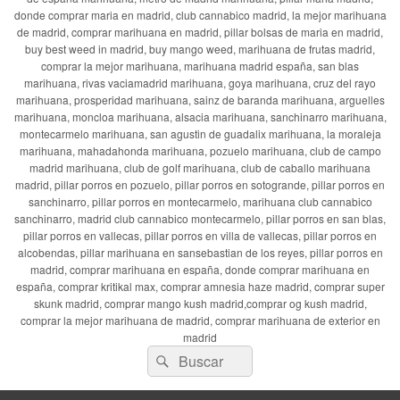
donde comprar maria en madrid, club cannabico madrid, la mejor marihuana
de madrid, comprar marihuana en madrid, pillar bolsas de maria en madrid,
buy best weed in madrid, buy mango weed, marihuana de frutas madrid,
comprar la mejor marihuana, marihuana madrid españa, san blas
marihuana, rivas vaciamadrid marihuana, goya marihuana, cruz del rayo
marihuana, prosperidad marihuana, sainz de baranda marihuana, arguelles
marihuana, moncloa marihuana, alsacia marihuana, sanchinarro marihuana,
montecarmelo marihuana, san agustin de guadalix marihuana, la moraleja
marihuana, mahadahonda marihuana, pozuelo marihuana, club de campo
madrid marihuana, club de golf marihuana, club de caballo marihuana
madrid, pillar porros en pozuelo, pillar porros en sotogrande, pillar porros en
sanchinarro, pillar porros en montecarmelo, marihuana club cannabico
sanchinarro, madrid club cannabico montecarmelo, pillar porros en san blas,
pillar porros en vallecas, pillar porros en villa de vallecas, pillar porros en
alcobendas, pillar marihuana en sansebastian de los reyes, pillar porros en
madrid, comprar marihuana en españa, donde comprar marihuana en
españa, comprar kritikal max, comprar amnesia haze madrid, comprar super
skunk madrid, comprar mango kush madrid,comprar og kush madrid,
comprar la mejor marihuana de madrid, comprar marihuana de exterior en
madrid
Buscar
Buscar
por: