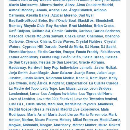
Alanis Morissette
,
Alberto Hache
,
Alizzz
,
Alma Occident Madrid
,
Almost Monday
,
Amaia
,
Anabel Lee
,
Ángel Stanich
,
Antonio
Carmona
,
Azealia Banks
,
Azúcar Moreno
,
Bad Gyal
,
BadBadNotGood
,
Bebe
,
Ben l’Oncle Soul
,
BlackBox
,
Blondshell
,
Bombay Bicycle Club
,
Boy Harsher
,
Brad Mehldau
,
Brian Cross
,
Café Quijano
,
Califato 3/4
,
Camila Cabello
,
Caribou
,
Carlos Sadness
,
Cascada
,
Cécile McLorin Salvant
,
Chaka Khan
,
Chambao
,
Chencho
Corleone
,
Chenoa
,
Chiara
,
Circa Waves
,
Crystal Fighters
,
Crystal
Waters
,
Cypress Hill
,
Darude
,
David de María
,
DJ Nano
,
DJ Sash!
,
Efecto Mariposa
,
Eladio Carrión
,
Estopa
,
Faada Freddy
,
Fab Morvan
,
Father John Misty
,
Fatima Hajji
,
Fetén Fetén
,
Fiesta Bresh
,
Fiestas
de San Cayetano
,
Fiestas de San Lorenzo
,
Gracie Abrams
,
Haddaway
,
Hardwell
,
Iggy Pop
,
Indievisión
,
Jamelia
,
Javier Ruibal
,
Jorja Smith
,
Juan Magán
,
Juan Salazar
,
Juanjo Bona
,
Julian Lage
,
Justice
,
Justin Quiles
,
Kalorama Madrid
,
Kase O
,
Kate Ryan
,
Kelly
Lee Owens
,
King África
,
Kingfishr
,
L’Imperatrice
,
La Cuarta Cuerda
,
La Madre del Topo
,
Lady Tupé
,
Las Migas
,
Lasgo
,
Leon Bridges
,
Londonbeat
,
Lorca
,
Los Amigos Invisibles
,
Los Tigres del Norte
,
Love of Lesbian
,
Love the 90’s Festival
,
Love the Twenties festival
,
Luar La L
,
Lucie Silvas
,
Mad Cool
,
Madeleine Peyroux
,
Madness
,
Madrid Gospel Greats Festival
,
Madrid Live Experience
,
Mala
Rodríguez
,
María Arnal
,
María José Llergo
,
María Terremoto
,
Mark
Ambor
,
Marlon
,
Mauro Picotto
,
Melody
,
Mikel Erentxun
,
Model/Actriz
,
Mogwai
,
Mohombi
,
Morgan
,
Morrissey
,
Mother Mother
,
Muse
,
Naked
,
,
,
,
,