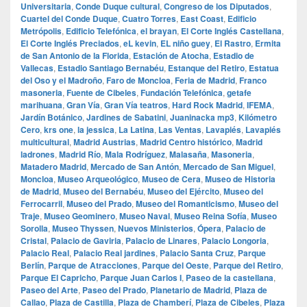
Universitaria
,
Conde Duque cultural
,
Congreso de los Diputados
,
Cuartel del Conde Duque
,
Cuatro Torres
,
East Coast
,
Edificio
Metrópolis
,
Edificio Telefónica
,
el brayan
,
El Corte Inglés Castellana
,
El Corte Inglés Preciados
,
eL kevin
,
EL niño guey
,
El Rastro
,
Ermita
de San Antonio de la Florida
,
Estación de Atocha
,
Estadio de
Vallecas
,
Estadio Santiago Bernabéu
,
Estanque del Retiro
,
Estatua
del Oso y el Madroño
,
Faro de Moncloa
,
Feria de Madrid
,
Franco
masoneria
,
Fuente de Cibeles
,
Fundación Telefónica
,
getafe
marihuana
,
Gran Vía
,
Gran Vía teatros
,
Hard Rock Madrid
,
IFEMA
,
Jardín Botánico
,
Jardines de Sabatini
,
Juaninacka mp3
,
Kilómetro
Cero
,
krs one
,
la jessica
,
La Latina
,
Las Ventas
,
Lavapiés
,
Lavapiés
multicultural
,
Madrid Austrias
,
Madrid Centro histórico
,
Madrid
ladrones
,
Madrid Río
,
Mala Rodríguez
,
Malasaña
,
Masoneria
,
Matadero Madrid
,
Mercado de San Antón
,
Mercado de San Miguel
,
Moncloa
,
Museo Arqueológico
,
Museo de Cera
,
Museo de Historia
de Madrid
,
Museo del Bernabéu
,
Museo del Ejército
,
Museo del
Ferrocarril
,
Museo del Prado
,
Museo del Romanticismo
,
Museo del
Traje
,
Museo Geominero
,
Museo Naval
,
Museo Reina Sofía
,
Museo
Sorolla
,
Museo Thyssen
,
Nuevos Ministerios
,
Ópera
,
Palacio de
Cristal
,
Palacio de Gaviria
,
Palacio de Linares
,
Palacio Longoria
,
Palacio Real
,
Palacio Real jardines
,
Palacio Santa Cruz
,
Parque
Berlín
,
Parque de Atracciones
,
Parque del Oeste
,
Parque del Retiro
,
Parque El Capricho
,
Parque Juan Carlos I
,
Paseo de la castellana
,
Paseo del Arte
,
Paseo del Prado
,
Planetario de Madrid
,
Plaza de
Callao
,
Plaza de Castilla
,
Plaza de Chamberí
,
Plaza de Cibeles
,
Plaza