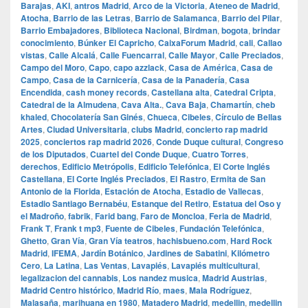
Barajas
,
AKI
,
antros Madrid
,
Arco de la Victoria
,
Ateneo de Madrid
,
Atocha
,
Barrio de las Letras
,
Barrio de Salamanca
,
Barrio del Pilar
,
Barrio Embajadores
,
Biblioteca Nacional
,
Birdman
,
bogota
,
brindar
conocimiento
,
Búnker El Capricho
,
CaixaForum Madrid
,
cali
,
Callao
vistas
,
Calle Alcalá
,
Calle Fuencarral
,
Calle Mayor
,
Calle Preciados
,
Campo del Moro
,
Capo
,
capo azzlack
,
Casa de América
,
Casa de
Campo
,
Casa de la Carnicería
,
Casa de la Panadería
,
Casa
Encendida
,
cash money records
,
Castellana alta
,
Catedral Cripta
,
Catedral de la Almudena
,
Cava Alta.
,
Cava Baja
,
Chamartín
,
cheb
khaled
,
Chocolatería San Ginés
,
Chueca
,
Cibeles
,
Círculo de Bellas
Artes
,
Ciudad Universitaria
,
clubs Madrid
,
concierto rap madrid
2025
,
conciertos rap madrid 2026
,
Conde Duque cultural
,
Congreso
de los Diputados
,
Cuartel del Conde Duque
,
Cuatro Torres
,
derechos
,
Edificio Metrópolis
,
Edificio Telefónica
,
El Corte Inglés
Castellana
,
El Corte Inglés Preciados
,
El Rastro
,
Ermita de San
Antonio de la Florida
,
Estación de Atocha
,
Estadio de Vallecas
,
Estadio Santiago Bernabéu
,
Estanque del Retiro
,
Estatua del Oso y
el Madroño
,
fabrik
,
Farid bang
,
Faro de Moncloa
,
Feria de Madrid
,
Frank T
,
Frank t mp3
,
Fuente de Cibeles
,
Fundación Telefónica
,
Ghetto
,
Gran Vía
,
Gran Vía teatros
,
hachisbueno.com
,
Hard Rock
Madrid
,
IFEMA
,
Jardín Botánico
,
Jardines de Sabatini
,
Kilómetro
Cero
,
La Latina
,
Las Ventas
,
Lavapiés
,
Lavapiés multicultural
,
legalizacion del cannabis
,
Los nandez musica
,
Madrid Austrias
,
Madrid Centro histórico
,
Madrid Río
,
maes
,
Mala Rodríguez
,
Malasaña
,
marihuana en 1980
,
Matadero Madrid
,
medellin
,
medellin