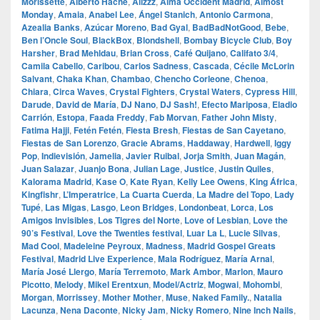
Morissette
,
Alberto Hache
,
Alizzz
,
Alma Occident Madrid
,
Almost
Monday
,
Amaia
,
Anabel Lee
,
Ángel Stanich
,
Antonio Carmona
,
Azealia Banks
,
Azúcar Moreno
,
Bad Gyal
,
BadBadNotGood
,
Bebe
,
Ben l’Oncle Soul
,
BlackBox
,
Blondshell
,
Bombay Bicycle Club
,
Boy
Harsher
,
Brad Mehldau
,
Brian Cross
,
Café Quijano
,
Califato 3/4
,
Camila Cabello
,
Caribou
,
Carlos Sadness
,
Cascada
,
Cécile McLorin
Salvant
,
Chaka Khan
,
Chambao
,
Chencho Corleone
,
Chenoa
,
Chiara
,
Circa Waves
,
Crystal Fighters
,
Crystal Waters
,
Cypress Hill
,
Darude
,
David de María
,
DJ Nano
,
DJ Sash!
,
Efecto Mariposa
,
Eladio
Carrión
,
Estopa
,
Faada Freddy
,
Fab Morvan
,
Father John Misty
,
Fatima Hajji
,
Fetén Fetén
,
Fiesta Bresh
,
Fiestas de San Cayetano
,
Fiestas de San Lorenzo
,
Gracie Abrams
,
Haddaway
,
Hardwell
,
Iggy
Pop
,
Indievisión
,
Jamelia
,
Javier Ruibal
,
Jorja Smith
,
Juan Magán
,
Juan Salazar
,
Juanjo Bona
,
Julian Lage
,
Justice
,
Justin Quiles
,
Kalorama Madrid
,
Kase O
,
Kate Ryan
,
Kelly Lee Owens
,
King África
,
Kingfishr
,
L’Imperatrice
,
La Cuarta Cuerda
,
La Madre del Topo
,
Lady
Tupé
,
Las Migas
,
Lasgo
,
Leon Bridges
,
Londonbeat
,
Lorca
,
Los
Amigos Invisibles
,
Los Tigres del Norte
,
Love of Lesbian
,
Love the
90’s Festival
,
Love the Twenties festival
,
Luar La L
,
Lucie Silvas
,
Mad Cool
,
Madeleine Peyroux
,
Madness
,
Madrid Gospel Greats
Festival
,
Madrid Live Experience
,
Mala Rodríguez
,
María Arnal
,
María José Llergo
,
María Terremoto
,
Mark Ambor
,
Marlon
,
Mauro
Picotto
,
Melody
,
Mikel Erentxun
,
Model/Actriz
,
Mogwai
,
Mohombi
,
Morgan
,
Morrissey
,
Mother Mother
,
Muse
,
Naked Family.
,
Natalia
Lacunza
,
Nena Daconte
,
Nicky Jam
,
Nicky Romero
,
Nine Inch Nails
,