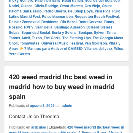
Nicky Romero
,
Nine Inch Nails
,
Noah Kahan
,
Noches del Botánico
,
Noriel
,
O‑zone
,
Olivia Rodrigo
,
Omar Montes
,
Oro Viejo
,
Ozuna
,
Paloma San Basilio
,
Pedro Guerra
,
Pet Shop Boys
,
Pica Pica
,
Puro
Latino Madrid Fest
,
Putochinomaricón
,
Reggaeton Beach Festival
,
Reinier Zonneveld
,
Residente
,
Río Babel
,
Rodri Cervera
,
Romy
,
Rosario
,
RVFV
,
Salif Keita
,
Santiago Auserón
,
Scissor Sisters
,
Sebas
,
Seguridad Social
,
Sonia y Selena
,
Sonique
,
Sylver
,
Tama
,
Tanner Adell
,
Texas
,
The Corrs
,
The Flaming Lips
,
The Georgia Mass
Choir
,
Tomavistas
,
Universal Music Festival
,
Van Morrison
,
Vibra y
Atrae
7 Mantras para Activar el CAMBIO
,
Villanos del Jazz
,
Wilco
,
Yerai Cortés
420 weed madrid thc best weed in
madrid how to buy weed in madrid
spain
Publicado el
agosto 8, 2025
por
admin
Contact Us on Threema
Publicado en
articulos
|
Etiquetado
420 weed madrid thc best weed in
madrid how to buy weed in madrid spain
,
A Summer Story
,
Afrojack
,