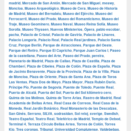
madrid
,
Mercado de San Antón
,
Mercado de San Miguel
,
meswy
,
Moncloa
,
Museo Arqueológico
,
Museo de Cera
,
Museo de Historia
de Madrid
,
Museo del Bernabéu
,
Museo del Ejército
,
Museo del
Ferrocarril
,
Museo del Prado
,
Museo del Romanticismo
,
Museo del
Traje
,
Museo Geominero
,
Museo Naval
,
Museo Reina Sofía
,
Museo
Sorolla
,
Museo Thyssen
,
Nuevos Ministerios
,
Ópera
,
pablo escobar
,
pacha
,
Palacio de Cristal
,
Palacio de Gaviria
,
Palacio de Linares
,
Palacio Longoria
,
Palacio Real
,
Palacio Real jardines
,
Palacio Santa
Cruz
,
Parque Berlín
,
Parque de Atracciones
,
Parque del Oeste
,
Parque del Retiro
,
Parque El Capricho
,
Parque Juan Carlos I
,
Paseo
de la castellana
,
Paseo del Arte
,
Paseo del Prado
,
pereira
,
Planetario de Madrid
,
Plaza de Callao
,
Plaza de Castilla
,
Plaza de
Chamberí
,
Plaza de Cibeles
,
Plaza de Colón
,
Plaza de España
,
Plaza
de Jacinto Benavente
,
Plaza de la Provincia
,
Plaza de la Villa
,
Plaza
de Moncloa
,
Plaza de Oriente
,
Plaza de Santa Ana
,
Plaza de Toros
Las Ventas
,
Plaza Dos de Mayo
,
Plaza Mayor
,
Plaza Rubén Darío
,
Príncipe Pío
,
Puente de Segovia
,
Puente de Toledo
,
Puente Real
,
Puerta de Alcalá
,
Puerta del Sol
,
Puerta del Sol kilómetro cero
,
Quinta de los Molinos
,
Quinta de Torre Arias
,
Rastro de Madrid
,
Real
Academia de Bellas Artes
,
Real Casa de Correos
,
Real Casa de la
Moneda
,
Real Jardín Botánico
,
Real Monasterio de las Descalzas
,
San Ginés
,
Serrano
,
SILVA
,
sodrasidan
,
Sol reloj
,
sverige
,
Swedish
,
Teatro Español
,
Teatro Real
,
Teleférico de Madrid
,
Templo de Debod
,
Terminal 4
,
Terraza Círculo Bellas Artes
,
Torres de Colón
,
Torres
Kio
,
Tres coronas
,
Tribunal
,
Universidad Complutense
,
Valdebebas
,