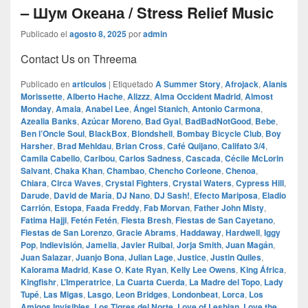
– Шум Океана / Stress Relief Music
Publicado el
agosto 8, 2025
por
admin
Contact Us on Threema
Publicado en
articulos
|
Etiquetado
A Summer Story
,
Afrojack
,
Alanis
Morissette
,
Alberto Hache
,
Alizzz
,
Alma Occident Madrid
,
Almost
Monday
,
Amaia
,
Anabel Lee
,
Ángel Stanich
,
Antonio Carmona
,
Azealia Banks
,
Azúcar Moreno
,
Bad Gyal
,
BadBadNotGood
,
Bebe
,
Ben l’Oncle Soul
,
BlackBox
,
Blondshell
,
Bombay Bicycle Club
,
Boy
Harsher
,
Brad Mehldau
,
Brian Cross
,
Café Quijano
,
Califato 3/4
,
Camila Cabello
,
Caribou
,
Carlos Sadness
,
Cascada
,
Cécile McLorin
Salvant
,
Chaka Khan
,
Chambao
,
Chencho Corleone
,
Chenoa
,
Chiara
,
Circa Waves
,
Crystal Fighters
,
Crystal Waters
,
Cypress Hill
,
Darude
,
David de María
,
DJ Nano
,
DJ Sash!
,
Efecto Mariposa
,
Eladio
Carrión
,
Estopa
,
Faada Freddy
,
Fab Morvan
,
Father John Misty
,
Fatima Hajji
,
Fetén Fetén
,
Fiesta Bresh
,
Fiestas de San Cayetano
,
Fiestas de San Lorenzo
,
Gracie Abrams
,
Haddaway
,
Hardwell
,
Iggy
Pop
,
Indievisión
,
Jamelia
,
Javier Ruibal
,
Jorja Smith
,
Juan Magán
,
Juan Salazar
,
Juanjo Bona
,
Julian Lage
,
Justice
,
Justin Quiles
,
Kalorama Madrid
,
Kase O
,
Kate Ryan
,
Kelly Lee Owens
,
King África
,
Kingfishr
,
L’Imperatrice
,
La Cuarta Cuerda
,
La Madre del Topo
,
Lady
Tupé
,
Las Migas
,
Lasgo
,
Leon Bridges
,
Londonbeat
,
Lorca
,
Los
Amigos Invisibles
,
Los Tigres del Norte
,
Love of Lesbian
,
Love the