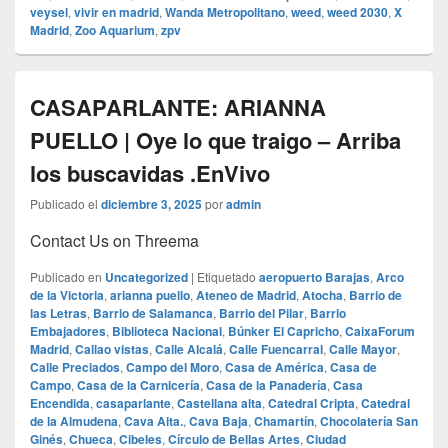
veysel
,
vivir en madrid
,
Wanda Metropolitano
,
weed
,
weed 2030
,
X
Madrid
,
Zoo Aquarium
,
zpv
CASAPARLANTE: ARIANNA
PUELLO | Oye lo que traigo – Arriba
los buscavidas .EnVivo
Publicado el
diciembre 3, 2025
por
admin
Contact Us on Threema
Publicado en
Uncategorized
|
Etiquetado
aeropuerto Barajas
,
Arco
de la Victoria
,
arianna puello
,
Ateneo de Madrid
,
Atocha
,
Barrio de
las Letras
,
Barrio de Salamanca
,
Barrio del Pilar
,
Barrio
Embajadores
,
Biblioteca Nacional
,
Búnker El Capricho
,
CaixaForum
Madrid
,
Callao vistas
,
Calle Alcalá
,
Calle Fuencarral
,
Calle Mayor
,
Calle Preciados
,
Campo del Moro
,
Casa de América
,
Casa de
Campo
,
Casa de la Carnicería
,
Casa de la Panadería
,
Casa
Encendida
,
casaparlante
,
Castellana alta
,
Catedral Cripta
,
Catedral
de la Almudena
,
Cava Alta.
,
Cava Baja
,
Chamartín
,
Chocolatería San
Ginés
,
Chueca
,
Cibeles
,
Círculo de Bellas Artes
,
Ciudad