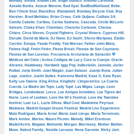
Monday
,
Amaia
,
Anabel Lee
,
Ángel Stanich
,
Antonio Carmona
,
Azealia Banks
,
Azúcar Moreno
,
Bad Gyal
,
BadBadNotGood
,
Bebe
,
Ben l’Oncle Soul
,
BlackBox
,
Blondshell
,
Bombay Bicycle Club
,
Boy
Harsher
,
Brad Mehldau
,
Brian Cross
,
Café Quijano
,
Califato 3/4
,
Camila Cabello
,
Caribou
,
Carlos Sadness
,
Cascada
,
Cécile McLorin
Salvant
,
Chaka Khan
,
Chambao
,
Chencho Corleone
,
Chenoa
,
Chiara
,
Circa Waves
,
Crystal Fighters
,
Crystal Waters
,
Cypress Hill
,
Darude
,
David de María
,
DJ Nano
,
DJ Sash!
,
Efecto Mariposa
,
Eladio
Carrión
,
Estopa
,
Faada Freddy
,
Fab Morvan
,
Father John Misty
,
Fatima Hajji
,
Fetén Fetén
,
Fiesta Bresh
,
Fiestas de San Cayetano
,
Fiestas de San Lorenzo
,
Frecuencia Arcturiana de Sanación
Médicos del Cielo | Activa Códigos de Luz y Cura tu Cuerpo
,
Gracie
Abrams
,
Haddaway
,
Hardwell
,
Iggy Pop
,
Indievisión
,
Jamelia
,
Javier
Ruibal
,
Jorja Smith
,
Juan Magán
,
Juan Salazar
,
Juanjo Bona
,
Julian
Lage
,
Justice
,
Justin Quiles
,
Kalorama Madrid
,
Kase O
,
Kate Ryan
,
Kelly Lee Owens
,
King África
,
Kingfishr
,
L’Imperatrice
,
La Cuarta
Cuerda
,
La Madre del Topo
,
Lady Tupé
,
Las Migas
,
Lasgo
,
Leon
Bridges
,
Londonbeat
,
Lorca
,
Los Amigos Invisibles
,
Los Tigres del
Norte
,
Love of Lesbian
,
Love the 90’s Festival
,
Love the Twenties
festival
,
Luar La L
,
Lucie Silvas
,
Mad Cool
,
Madeleine Peyroux
,
Madness
,
Madrid Gospel Greats Festival
,
Madrid Live Experience
,
Mala Rodríguez
,
María Arnal
,
María José Llergo
,
María Terremoto
,
Mark Ambor
,
Marlon
,
Mauro Picotto
,
Melody
,
Mikel Erentxun
,
Model/Actriz
,
Mogwai
,
Mohombi
,
Morgan
,
Morrissey
,
Mother Mother
,
Muse
,
Naked Family.
,
Natalia Lacunza
,
Nena Daconte
,
Nicky Jam
,