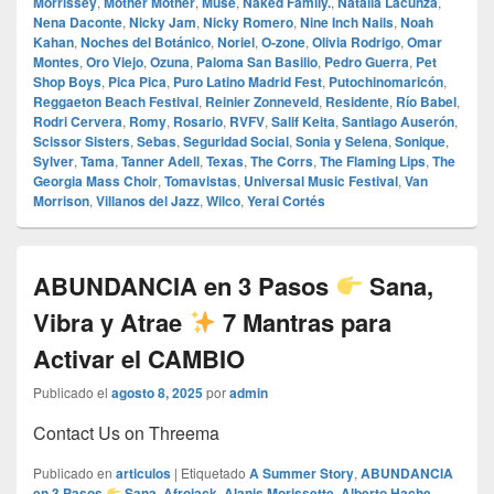
Morrissey
,
Mother Mother
,
Muse
,
Naked Family.
,
Natalia Lacunza
,
Nena Daconte
,
Nicky Jam
,
Nicky Romero
,
Nine Inch Nails
,
Noah
Kahan
,
Noches del Botánico
,
Noriel
,
O‑zone
,
Olivia Rodrigo
,
Omar
Montes
,
Oro Viejo
,
Ozuna
,
Paloma San Basilio
,
Pedro Guerra
,
Pet
Shop Boys
,
Pica Pica
,
Puro Latino Madrid Fest
,
Putochinomaricón
,
Reggaeton Beach Festival
,
Reinier Zonneveld
,
Residente
,
Río Babel
,
Rodri Cervera
,
Romy
,
Rosario
,
RVFV
,
Salif Keita
,
Santiago Auserón
,
Scissor Sisters
,
Sebas
,
Seguridad Social
,
Sonia y Selena
,
Sonique
,
Sylver
,
Tama
,
Tanner Adell
,
Texas
,
The Corrs
,
The Flaming Lips
,
The
Georgia Mass Choir
,
Tomavistas
,
Universal Music Festival
,
Van
Morrison
,
Villanos del Jazz
,
Wilco
,
Yerai Cortés
ABUNDANCIA en 3 Pasos
Sana,
Vibra y Atrae
7 Mantras para
Activar el CAMBIO
Publicado el
agosto 8, 2025
por
admin
Contact Us on Threema
Publicado en
articulos
|
Etiquetado
A Summer Story
,
ABUNDANCIA
en 3 Pasos
Sana
,
Afrojack
,
Alanis Morissette
,
Alberto Hache
,