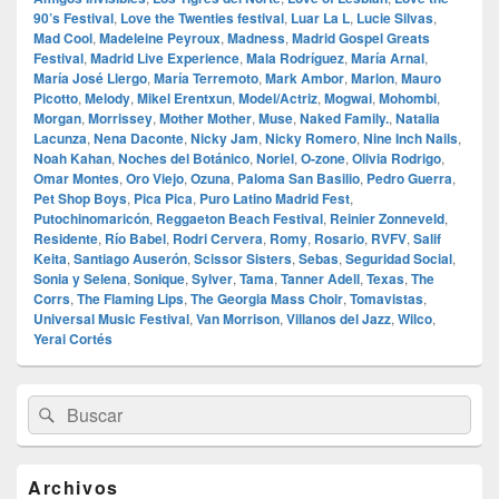
90’s Festival
,
Love the Twenties festival
,
Luar La L
,
Lucie Silvas
,
Mad Cool
,
Madeleine Peyroux
,
Madness
,
Madrid Gospel Greats
Festival
,
Madrid Live Experience
,
Mala Rodríguez
,
María Arnal
,
María José Llergo
,
María Terremoto
,
Mark Ambor
,
Marlon
,
Mauro
Picotto
,
Melody
,
Mikel Erentxun
,
Model/Actriz
,
Mogwai
,
Mohombi
,
Morgan
,
Morrissey
,
Mother Mother
,
Muse
,
Naked Family.
,
Natalia
Lacunza
,
Nena Daconte
,
Nicky Jam
,
Nicky Romero
,
Nine Inch Nails
,
Noah Kahan
,
Noches del Botánico
,
Noriel
,
O‑zone
,
Olivia Rodrigo
,
Omar Montes
,
Oro Viejo
,
Ozuna
,
Paloma San Basilio
,
Pedro Guerra
,
Pet Shop Boys
,
Pica Pica
,
Puro Latino Madrid Fest
,
Putochinomaricón
,
Reggaeton Beach Festival
,
Reinier Zonneveld
,
Residente
,
Río Babel
,
Rodri Cervera
,
Romy
,
Rosario
,
RVFV
,
Salif
Keita
,
Santiago Auserón
,
Scissor Sisters
,
Sebas
,
Seguridad Social
,
Sonia y Selena
,
Sonique
,
Sylver
,
Tama
,
Tanner Adell
,
Texas
,
The
Corrs
,
The Flaming Lips
,
The Georgia Mass Choir
,
Tomavistas
,
Universal Music Festival
,
Van Morrison
,
Villanos del Jazz
,
Wilco
,
Yerai Cortés
El
Buscar
Buscar
área
por:
de
widget
barra
Archivos
lateral