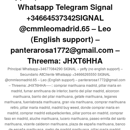
Whatsapp Telegram Signal
+34664537342SIGNAL
@cmmleomadrid.65 – Leo
(English support) –
panterarosa1772@gmail.com –
Threema: JHXT6HHA
Principal Whatsapp+34677084290 SIGNAL – yeffy (no english support) –
Secundario AttCliente Whatsapp +34666265550 SIGNAL
@cmmleomadrid.65 – Leo (English support) – panterarosa1772@gmail.com
– Threema: JHXT6HHA—–:: comprar marihuana madrid, pillar maria en
madrid, fumar amrihuana de interior, barrio del pilar madrid, alcorcon
marihuana, barrio del pilar marihuana, getafe marihuana, leganes
marihuana, fuenlabrada marihuana, gran via marihuana, comprar marihuana
retiro, pillar maria madrid, madrid buy weed, donde comprar maria en
madrid, comprar madrid estupefacientes, pillar porros en madrid, comprar
faso en madrid, aluche marihuana, lucero marihuana, paseo ermita del santo
marihuana, vicente calderon marihuana, plaza de españa marihuana, banco
de españa marihuana, metro de madrid marihuana, pillar maria madrid,