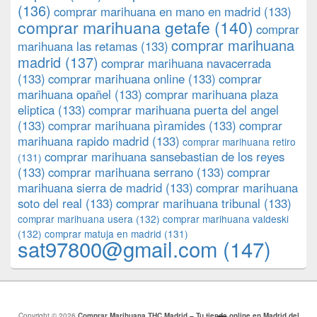
(136)
comprar marihuana en mano en madrid
(133)
comprar marihuana getafe
(140)
comprar
comprar marihuana
marihuana las retamas
(133)
madrid
(137)
comprar marihuana navacerrada
(133)
comprar marihuana online
(133)
comprar
marihuana opañel
(133)
comprar marihuana plaza
eliptica
(133)
comprar marihuana puerta del angel
(133)
comprar marihuana pìramides
(133)
comprar
marihuana rapido madrid
(133)
comprar marihuana retiro
comprar marihuana sansebastian de los reyes
(131)
(133)
comprar marihuana serrano
(133)
comprar
marihuana sierra de madrid
(133)
comprar marihuana
soto del real
(133)
comprar marihuana tribunal
(133)
comprar marihuana usera
(132)
comprar marihuana valdeski
(132)
comprar matuja en madrid
(131)
sat97800@gmail.com
(147)
Copyright © 2026
Comprar Marihuana THC Madrid – Tu tienda online en Madrid del