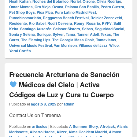
Noah Kahan
,
Noches del Botánico
,
Noriel
,
O‑zone
,
Olivia Rodrigo
,
Omar Montes
,
Oro Viejo
,
Ozuna
,
Paloma San Basilio
,
Pedro Guerra
,
Pet Shop Boys
,
Pica Pica
,
Puro Latino Madrid Fest
,
Putochinomaricón
,
Reggaeton Beach Festival
,
Reinier Zonneveld
,
Residente
,
Río Babel
,
Rodri Cervera
,
Romy
,
Rosario
,
RVFV
,
Salif
Keita
,
Santiago Auserón
,
Scissor Sisters
,
Sebas
,
Seguridad Social
,
Sonia y Selena
,
Sonique
,
Sylver
,
Tama
,
Tanner Adell
,
Texas
,
The
Corrs
,
The Flaming Lips
,
The Georgia Mass Choir
,
Tomavistas
,
Universal Music Festival
,
Van Morrison
,
Villanos del Jazz
,
Wilco
,
Yerai Cortés
Frecuencia Arcturiana de Sanación
Médicos del Cielo | Activa
Códigos de Luz y Cura tu Cuerpo
Publicado el
agosto 8, 2025
por
admin
Contact Us on Threema
Publicado en
articulos
|
Etiquetado
A Summer Story
,
Afrojack
,
Alanis
Morissette
,
Alberto Hache
,
Alizzz
,
Alma Occident Madrid
,
Almost