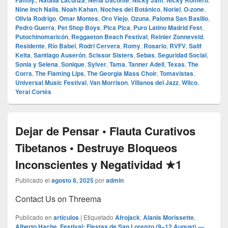
Family.
Natalia Lacunza
Nena Daconte
Nicky Jam
Nicky Romero
Nine Inch Nails
,
Noah Kahan
,
Noches del Botánico
,
Noriel
,
O‑zone
,
Olivia Rodrigo
,
Omar Montes
,
Oro Viejo
,
Ozuna
,
Paloma San Basilio
,
Pedro Guerra
,
Pet Shop Boys
,
Pica Pica
,
Puro Latino Madrid Fest
,
Putochinomaricón
,
Reggaeton Beach Festival
,
Reinier Zonneveld
,
Residente
,
Río Babel
,
Rodri Cervera
,
Romy
,
Rosario
,
RVFV
,
Salif
Keita
,
Santiago Auserón
,
Scissor Sisters
,
Sebas
,
Seguridad Social
,
Sonia y Selena
,
Sonique
,
Sylver
,
Tama
,
Tanner Adell
,
Texas
,
The
Corrs
,
The Flaming Lips
,
The Georgia Mass Choir
,
Tomavistas
,
Universal Music Festival
,
Van Morrison
,
Villanos del Jazz
,
Wilco
,
Yerai Cortés
Dejar de Pensar • Flauta Curativos
Tibetanos • Destruye Bloqueos
Inconscientes y Negatividad ★1
Publicado el
agosto 8, 2025
por
admin
Contact Us on Threema
Publicado en
articulos
|
Etiquetado
Afrojack
,
Alanis Morissette
,
Alberto Hache. Festival: Fiestas de San Lorenzo (9–12 August) —