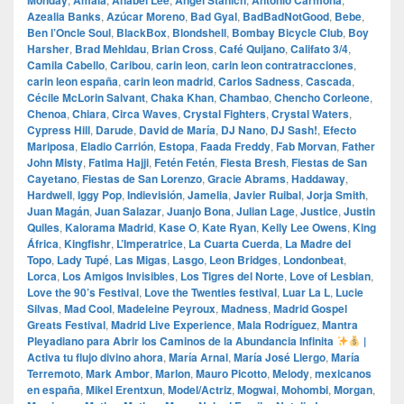
Monday
Amaia
Anabel Lee
Ángel Stanich
Antonio Carmona
Azealia Banks
,
Azúcar Moreno
,
Bad Gyal
,
BadBadNotGood
,
Bebe
,
Ben l’Oncle Soul
,
BlackBox
,
Blondshell
,
Bombay Bicycle Club
,
Boy
Harsher
,
Brad Mehldau
,
Brian Cross
,
Café Quijano
,
Califato 3/4
,
Camila Cabello
,
Caribou
,
carin leon
,
carin leon contratracciones
,
carin leon españa
,
carin leon madrid
,
Carlos Sadness
,
Cascada
,
Cécile McLorin Salvant
,
Chaka Khan
,
Chambao
,
Chencho Corleone
,
Chenoa
,
Chiara
,
Circa Waves
,
Crystal Fighters
,
Crystal Waters
,
Cypress Hill
,
Darude
,
David de María
,
DJ Nano
,
DJ Sash!
,
Efecto
Mariposa
,
Eladio Carrión
,
Estopa
,
Faada Freddy
,
Fab Morvan
,
Father
John Misty
,
Fatima Hajji
,
Fetén Fetén
,
Fiesta Bresh
,
Fiestas de San
Cayetano
,
Fiestas de San Lorenzo
,
Gracie Abrams
,
Haddaway
,
Hardwell
,
Iggy Pop
,
Indievisión
,
Jamelia
,
Javier Ruibal
,
Jorja Smith
,
Juan Magán
,
Juan Salazar
,
Juanjo Bona
,
Julian Lage
,
Justice
,
Justin
Quiles
,
Kalorama Madrid
,
Kase O
,
Kate Ryan
,
Kelly Lee Owens
,
King
África
,
Kingfishr
,
L’Imperatrice
,
La Cuarta Cuerda
,
La Madre del
Topo
,
Lady Tupé
,
Las Migas
,
Lasgo
,
Leon Bridges
,
Londonbeat
,
Lorca
,
Los Amigos Invisibles
,
Los Tigres del Norte
,
Love of Lesbian
,
Love the 90’s Festival
,
Love the Twenties festival
,
Luar La L
,
Lucie
Silvas
,
Mad Cool
,
Madeleine Peyroux
,
Madness
,
Madrid Gospel
Greats Festival
,
Madrid Live Experience
,
Mala Rodríguez
,
Mantra
Pleyadiano para Abrir los Caminos de la Abundancia Infinita
|
Activa tu flujo divino ahora
,
María Arnal
,
María José Llergo
,
María
Terremoto
,
Mark Ambor
,
Marlon
,
Mauro Picotto
,
Melody
,
mexicanos
en españa
,
Mikel Erentxun
,
Model/Actriz
,
Mogwai
,
Mohombi
,
Morgan
,