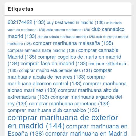
Etiquetas
602174422
(133)
buy best weed in madrid
(130)
calle alcala
club cannabico
venta de marihuana
(128)
calle serrano marihuana
(128)
madrid
(133)
club de caballo marihuana madrid
(128)
club de campo madrid
comparr marihuana malasaña
(135)
marihuana
(128)
comprar cannabis
comprar amnesia haze madrid
(130)
Madrid
(135)
comprar cogollos de maria en madrid
(134)
comprar faso en madrid
(133)
comprar kritikal max
comprar
(130)
comprar madrid estupefacientes
(131)
marihuana alcala de henares
(133)
comprar
marihuana alcorcon central
(133)
comprar marihuana
alonso martinez
(133)
comprar marihuana alto de
extremadura
(133)
comprar marihuana arganda del
rey
(133)
comprar marihuana carpetana
(133)
comprar marihuana club cannabico
(133)
comprar marihuana de exterior
en madrid
(144)
comprar marihuana en
España
(138)
comprar marihuana en Madrid