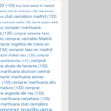
22
(133)
buy best weed in madrid
 alcala venta de marihuana
(128)
calle serrano
club cannabico madrid
(133)
28)
llo marihuana madrid
(128)
club de campo madrid
comparr marihuana
28)
a
(135)
comprar amnesia haze
comprar cannabis Madrid
30)
mprar cogollos de maria en
134)
comprar faso en madrid
prar kritikal max
(130)
comprar
comprar
tupefacientes
(131)
a alcala de henares
(133)
marihuana alcorcon central
mprar marihuana alonso
z
(133)
comprar marihuana alto
emadura
(133)
comprar
a arganda del rey
(133)
 marihuana carpetana
(133)
 marihuana club cannabico
omprar marihuana