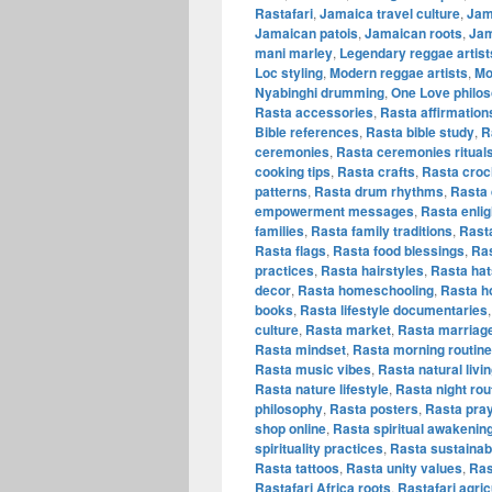
Rastafari
,
Jamaica travel culture
,
Jam
Jamaican patois
,
Jamaican roots
,
Jam
mani marley
,
Legendary reggae artist
Loc styling
,
Modern reggae artists
,
Mo
Nyabinghi drumming
,
One Love philo
Rasta accessories
,
Rasta affirmation
Bible references
,
Rasta bible study
,
R
ceremonies
,
Rasta ceremonies ritual
cooking tips
,
Rasta crafts
,
Rasta croc
patterns
,
Rasta drum rhythms
,
Rasta 
empowerment messages
,
Rasta enli
families
,
Rasta family traditions
,
Rast
Rasta flags
,
Rasta food blessings
,
Ras
practices
,
Rasta hairstyles
,
Rasta hat
decor
,
Rasta homeschooling
,
Rasta h
books
,
Rasta lifestyle documentaries
culture
,
Rasta market
,
Rasta marriage
Rasta mindset
,
Rasta morning routine
Rasta music vibes
,
Rasta natural livi
Rasta nature lifestyle
,
Rasta night rou
philosophy
,
Rasta posters
,
Rasta pra
shop online
,
Rasta spiritual awakenin
spirituality practices
,
Rasta sustainabl
Rasta tattoos
,
Rasta unity values
,
Ras
Rastafari Africa roots
,
Rastafari agric