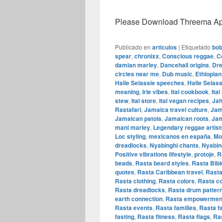
Please Download Threema Appt
Publicado en
articulos
|
Etiquetado
bob
spear
,
chronixx
,
Conscious reggae
,
C
damian marley
,
Dancehall origins
,
Dre
circles near me
,
Dub music
,
Ethiopia
Haile Selassie speeches
,
Haile Selass
meaning
,
Irie vibes
,
Ital cookbook
,
Ita
stew
,
Ital store
,
Ital vegan recipes
,
Jah
Rastafari
,
Jamaica travel culture
,
Jam
Jamaican patois
,
Jamaican roots
,
Jam
mani marley
,
Legendary reggae artist
Loc styling
,
mexicanos en españa
,
Mo
dreadlocks
,
Nyabinghi chants
,
Nyabin
Positive vibrations lifestyle
,
protoje
,
R
beads
,
Rasta beard styles
,
Rasta Bibl
quotes
,
Rasta Caribbean travel
,
Rasta
Rasta clothing
,
Rasta colors
,
Rasta co
Rasta dreadlocks
,
Rasta drum patter
earth connection
,
Rasta empowermen
Rasta events
,
Rasta families
,
Rasta fa
fasting
,
Rasta fitness
,
Rasta flags
,
Ras