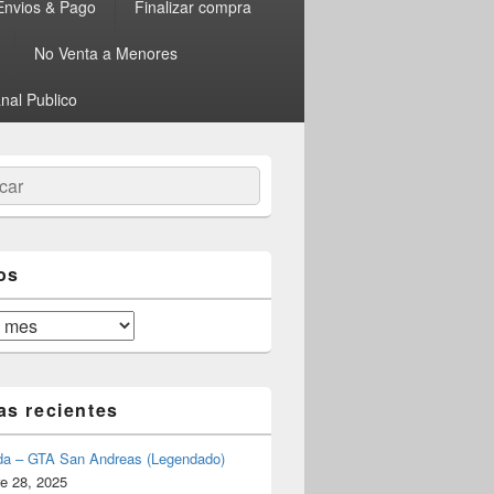
Envios & Pago
Finalizar compra
No Venta a Menores
nal Publico
ar
os
as recientes
da – GTA San Andreas (Legendado)
e 28, 2025