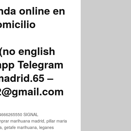
nda online en
micilio
(no english
app Telegram
adrid.65 –
72@gmail.com
+34666265550 SIGNAL
ar marihuana madrid, pillar maria
na, getafe marihuana, leganes