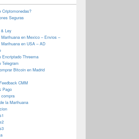
e Criptomonedas?
iones Seguras
 & Ley
 Marihuana en Mexico – Envios –
 Marihuana en USA – AD
o
o Encriptado Threema
o Telegram
omprar Bitcoin en Madrid
 Feedback CMM
& Pago
r compra
 de la Marihuana
cion
s1
s2
s3
ta