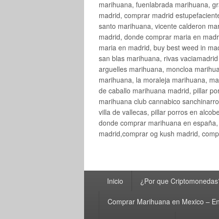
marihuana, fuenlabrada marihuana, gr
madrid, comprar madrid estupefaciente
santo marihuana, vicente calderon ma
madrid, donde comprar maria en madri
maria en madrid, buy best weed in ma
san blas marihuana, rivas vaciamadri
arguelles marihuana, moncloa marihua
marihuana, la moraleja marihuana, ma
de caballo marihuana madrid, pillar por
marihuana club cannabico sanchinarro, 
villa de vallecas, pillar porros en al
donde comprar marihuana en españa, 
madrid,comprar og kush madrid, compr
Menú
Inicio
¿Por que Criptomonedas
principal
Comprar Marihuana en Mexico – En