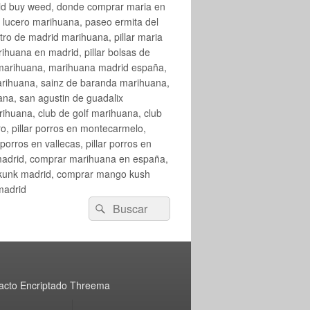
rid buy weed, donde comprar maria en
 lucero marihuana, paseo ermita del
o de madrid marihuana, pillar maria
huana en madrid, pillar bolsas de
 marihuana, marihuana madrid españa,
arihuana, sainz de baranda marihuana,
na, san agustin de guadalix
huana, club de golf marihuana, club
ro, pillar porros en montecarmelo,
orros en vallecas, pillar porros en
en madrid, comprar marihuana en españa,
skunk madrid, comprar mango kush
madrid
Buscar
Buscar
por:
acto Encriptado Threema