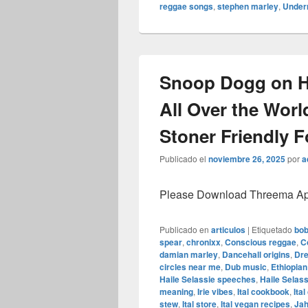
reggae songs
,
stephen marley
,
Underr
Snoop Dogg on H
All Over the Worl
Stoner Friendly 
Publicado el
noviembre 26, 2025
por
a
Please Download Threema Appt
Publicado en
articulos
|
Etiquetado
bob
spear
,
chronixx
,
Conscious reggae
,
C
damian marley
,
Dancehall origins
,
Dre
circles near me
,
Dub music
,
Ethiopia
Haile Selassie speeches
,
Haile Selass
meaning
,
Irie vibes
,
Ital cookbook
,
Ita
stew
,
Ital store
,
Ital vegan recipes
,
Jah