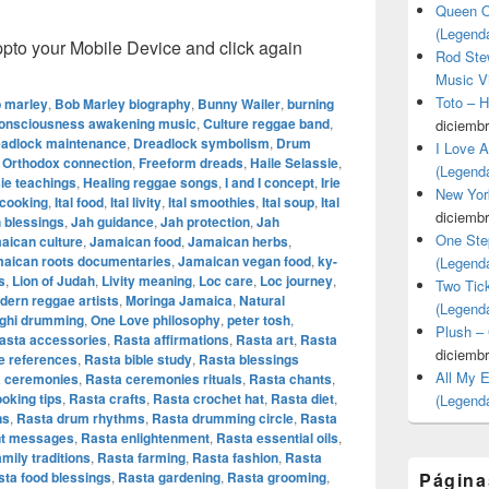
Queen O
(Legend
o your Mobile Device and click again
Rod Stew
Music V
Toto – 
 marley
,
Bob Marley biography
,
Bunny Wailer
,
burning
onsciousness awakening music
,
Culture reggae band
,
diciembr
adlock maintenance
,
Dreadlock symbolism
,
Drum
I Love 
n Orthodox connection
,
Freeform dreads
,
Haile Selassie
,
(Legend
ie teachings
,
Healing reggae songs
,
I and I concept
,
Irie
New Yor
l cooking
,
Ital food
,
Ital livity
,
Ital smoothies
,
Ital soup
,
Ital
diciembr
 blessings
,
Jah guidance
,
Jah protection
,
Jah
One Ste
aican culture
,
Jamaican food
,
Jamaican herbs
,
aican roots documentaries
,
Jamaican vegan food
,
ky-
(Legend
s
,
Lion of Judah
,
Livity meaning
,
Loc care
,
Loc journey
,
Two Tic
dern reggae artists
,
Moringa Jamaica
,
Natural
(Legend
ghi drumming
,
One Love philosophy
,
peter tosh
,
Plush –
asta accessories
,
Rasta affirmations
,
Rasta art
,
Rasta
diciembr
e references
,
Rasta bible study
,
Rasta blessings
All My 
 ceremonies
,
Rasta ceremonies rituals
,
Rasta chants
,
oking tips
,
Rasta crafts
,
Rasta crochet hat
,
Rasta diet
,
(Legend
ns
,
Rasta drum rhythms
,
Rasta drumming circle
,
Rasta
t messages
,
Rasta enlightenment
,
Rasta essential oils
,
mily traditions
,
Rasta farming
,
Rasta fashion
,
Rasta
ta food blessings
,
Rasta gardening
,
Rasta grooming
,
Página