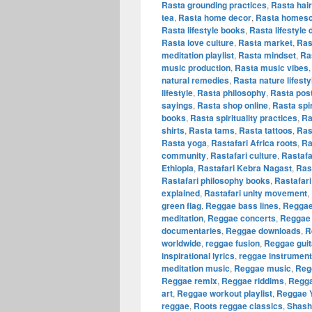
Rasta grounding practices
,
Rasta hair
tea
,
Rasta home decor
,
Rasta homesc
Rasta lifestyle books
,
Rasta lifestyle
Rasta love culture
,
Rasta market
,
Ras
meditation playlist
,
Rasta mindset
,
Ra
music production
,
Rasta music vibes
natural remedies
,
Rasta nature lifesty
lifestyle
,
Rasta philosophy
,
Rasta pos
sayings
,
Rasta shop online
,
Rasta spi
books
,
Rasta spirituality practices
,
Ra
shirts
,
Rasta tams
,
Rasta tattoos
,
Ras
Rasta yoga
,
Rastafari Africa roots
,
Ra
community
,
Rastafari culture
,
Rastaf
Ethiopia
,
Rastafari Kebra Nagast
,
Ras
Rastafari philosophy books
,
Rastafari
explained
,
Rastafari unity movement
,
green flag
,
Reggae bass lines
,
Reggae
meditation
,
Reggae concerts
,
Reggae 
documentaries
,
Reggae downloads
,
R
worldwide
,
reggae fusion
,
Reggae guit
inspirational lyrics
,
reggae instrument
meditation music
,
Reggae music
,
Regg
Reggae remix
,
Reggae riddims
,
Regga
art
,
Reggae workout playlist
,
Reggae 
reggae
,
Roots reggae classics
,
Shash