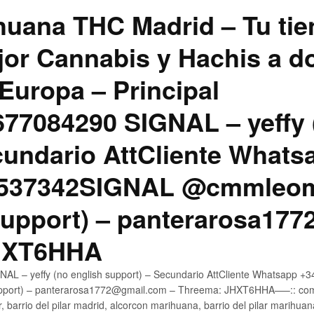
uana THC Madrid – Tu tie
jor Cannabis y Hachis a do
Europa – Principal
7084290 SIGNAL – yeffy 
cundario AttCliente Whats
4537342SIGNAL @cmmleom
support) – panterarosa17
JHXT6HHA
AL – yeffy (no english support) – Secundario AttCliente Whatsapp 
pport) – panterarosa1772@gmail.com – Threema: JHXT6HHA—–:: compr
, barrio del pilar madrid, alcorcon marihuana, barrio del pilar marihua