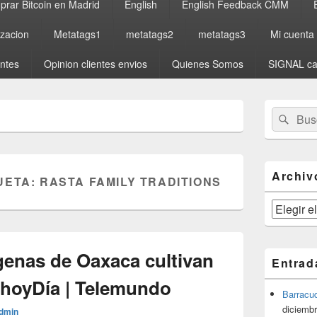
rar Bitcoin en Madrid
English
English Feedback CMM
izacion
Metatags1
metatags2
metatags3
Mi cuenta
entes
Opinion clientes envios
Quienes Somos
SIGNAL ca
El
Buscar
Busc
área
por:
de
widget
barra
lateral
Archiv
UETA:
RASTA FAMILY TRADITIONS
primaria
Archivos
enas de Oaxaca cultivan
Entrad
| hoyDía | Telemundo
Barracu
diciembr
dmin