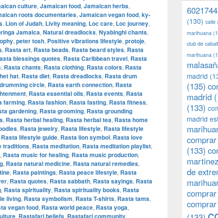
aican culture
,
Jamaican food
,
Jamaican herbs
,
6021744
aican roots documentaries
,
Jamaican vegan food
,
ky-
(130)
calle
s
,
Lion of Judah
,
Livity meaning
,
Loc care
,
Loc journey
,
ringa Jamaica
,
Natural dreadlocks
,
Nyabinghi chants
,
marihuana
(1
sophy
,
peter tosh
,
Positive vibrations lifestyle
,
protoje
,
club de caba
s
,
Rasta art
,
Rasta beads
,
Rasta beard styles
,
Rasta
marihuana
(1
asta blessings quotes
,
Rasta Caribbean travel
,
Rasta
malasañ
s
,
Rasta chants
,
Rasta clothing
,
Rasta colors
,
Rasta
madrid
(1
het hat
,
Rasta diet
,
Rasta dreadlocks
,
Rasta drum
drumming circle
,
Rasta earth connection
,
Rasta
(135)
co
ghtenment
,
Rasta essential oils
,
Rasta events
,
Rasta
madrid
(
a farming
,
Rasta fashion
,
Rasta fasting
,
Rasta fitness
,
(133)
com
ta gardening
,
Rasta grooming
,
Rasta grounding
madrid es
s
,
Rasta herbal healing
,
Rasta herbal tea
,
Rasta home
marihuan
oodies
,
Rasta jewelry
,
Rasta lifestyle
,
Rasta lifestyle
,
Rasta lifestyle guide
,
Rasta lion symbol
,
Rasta love
comprar 
 traditions
,
Rasta meditation
,
Rasta meditation playlist
,
(133)
co
,
Rasta music for healing
,
Rasta music production
,
martine
ng
,
Rasta natural medicine
,
Rasta natural remedies
,
de extr
tine
,
Rasta paintings
,
Rasta peace lifestyle
,
Rasta
yer
,
Rasta quotes
,
Rasta sabbath
,
Rasta sayings
,
Rasta
marihuan
g
,
Rasta spirituality
,
Rasta spirituality books
,
Rasta
comprar
e living
,
Rasta symbolism
,
Rasta T-shirts
,
Rasta tams
,
comprar
ta vegan food
,
Rasta world peace
,
Rasta yoga
,
c
(133)
ulture
,
Rastafari beliefs
,
Rastafari community
,