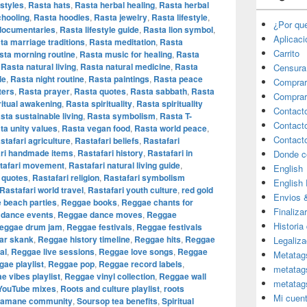
styles
,
Rasta hats
,
Rasta herbal healing
,
Rasta herbal
hooling
,
Rasta hoodies
,
Rasta jewelry
,
Rasta lifestyle
,
¿Por qu
 documentaries
,
Rasta lifestyle guide
,
Rasta lion symbol
,
Aplicac
ta marriage traditions
,
Rasta meditation
,
Rasta
Carrito
sta morning routine
,
Rasta music for healing
,
Rasta
,
Rasta natural living
,
Rasta natural medicine
,
Rasta
Censura
le
,
Rasta night routine
,
Rasta paintings
,
Rasta peace
Comprar
ters
,
Rasta prayer
,
Rasta quotes
,
Rasta sabbath
,
Rasta
Comprar
ritual awakening
,
Rasta spirituality
,
Rasta spirituality
Contact
sta sustainable living
,
Rasta symbolism
,
Rasta T-
Contact
ta unity values
,
Rasta vegan food
,
Rasta world peace
,
Contact
stafari agriculture
,
Rastafari beliefs
,
Rastafari
ari handmade items
,
Rastafari history
,
Rastafari in
Donde c
tafari movement
,
Rastafari natural living guide
,
English
 quotes
,
Rastafari religion
,
Rastafari symbolism
English
Rastafari world travel
,
Rastafari youth culture
,
red gold
Envios 
 beach parties
,
Reggae books
,
Reggae chants for
Finaliza
dance events
,
Reggae dance moves
,
Reggae
Historia
eggae drum jam
,
Reggae festivals
,
Reggae festivals
ar skank
,
Reggae history timeline
,
Reggae hits
,
Reggae
Legaliza
al
,
Reggae live sessions
,
Reggae love songs
,
Reggae
Metatag
ae playlist
,
Reggae pop
,
Reggae record labels
,
metatag
e vibes playlist
,
Reggae vinyl collection
,
Reggae wall
metatag
YouTube mixes
,
Roots and culture playlist
,
roots
Mi cuen
amane community
,
Soursop tea benefits
,
Spiritual