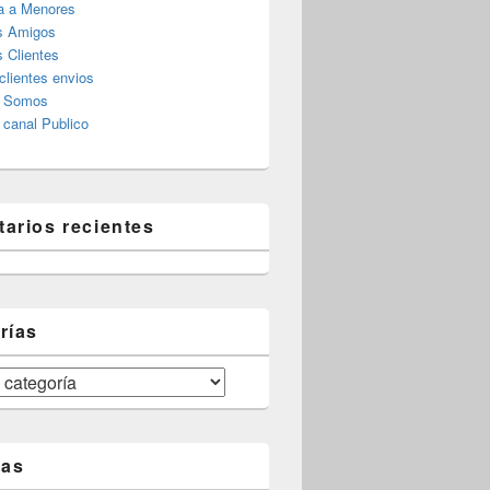
a a Menores
s Amigos
 Clientes
clientes envios
s Somos
canal Publico
arios recientes
rías
tas