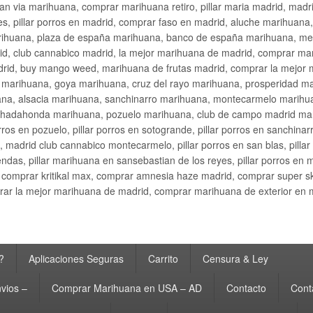
an via marihuana, comprar marihuana retiro, pillar maria madrid, mad
s, pillar porros en madrid, comprar faso en madrid, aluche marihuana,
rihuana, plaza de españa marihuana, banco de españa marihuana, metr
d, club cannabico madrid, la mejor marihuana de madrid, comprar mari
drid, buy mango weed, marihuana de frutas madrid, comprar la mejor
d marihuana, goya marihuana, cruz del rayo marihuana, prosperidad m
na, alsacia marihuana, sanchinarro marihuana, montecarmelo marihua
hadahonda marihuana, pozuelo marihuana, club de campo madrid mari
ros en pozuelo, pillar porros en sotogrande, pillar porros en sanchinar
madrid club cannabico montecarmelo, pillar porros en san blas, pillar p
cobendas, pillar marihuana en sansebastian de los reyes, pillar porros 
comprar kritikal max, comprar amnesia haze madrid, comprar super 
ar la mejor marihuana de madrid, comprar marihuana de exterior en 
?
Aplicaciones Seguras
Carrito
Censura & Ley
vios –
Comprar Marihuana en USA – AD
Contacto
Cont