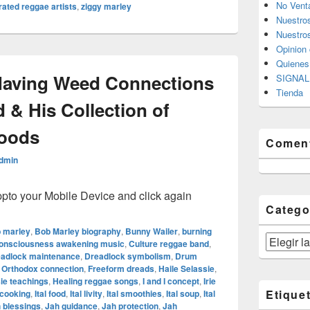
No Vent
ated reggae artists
,
ziggy marley
Nuestro
Nuestros
Opinion 
Quiene
aving Weed Connections
SIGNAL 
Tienda
d & His Collection of
Foods
Coment
dmin
o your Mobile Device and click again
Catego
 marley
,
Bob Marley biography
,
Bunny Wailer
,
burning
Categorías
onsciousness awakening music
,
Culture reggae band
,
adlock maintenance
,
Dreadlock symbolism
,
Drum
n Orthodox connection
,
Freeform dreads
,
Haile Selassie
,
ie teachings
,
Healing reggae songs
,
I and I concept
,
Irie
Etique
l cooking
,
Ital food
,
Ital livity
,
Ital smoothies
,
Ital soup
,
Ital
 blessings
,
Jah guidance
,
Jah protection
,
Jah