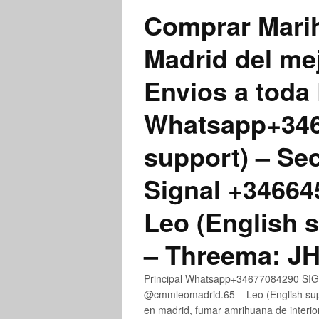
Comprar Marih
Madrid del me
Envios a toda 
Whatsapp+3467
support) – Se
Signal +3466
Leo (English 
– Threema: 
Principal Whatsapp+34677084290 SIGN
@cmmleomadrid.65 – Leo (English su
en madrid, fumar amrihuana de interior