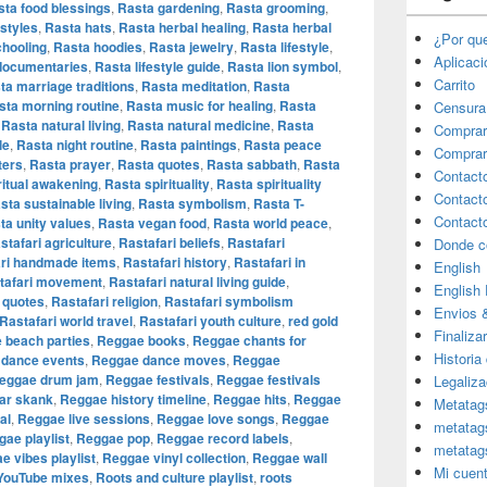
ta food blessings
,
Rasta gardening
,
Rasta grooming
,
styles
,
Rasta hats
,
Rasta herbal healing
,
Rasta herbal
¿Por qu
hooling
,
Rasta hoodies
,
Rasta jewelry
,
Rasta lifestyle
,
Aplicac
 documentaries
,
Rasta lifestyle guide
,
Rasta lion symbol
,
Carrito
ta marriage traditions
,
Rasta meditation
,
Rasta
sta morning routine
,
Rasta music for healing
,
Rasta
Censura
,
Rasta natural living
,
Rasta natural medicine
,
Rasta
Comprar
le
,
Rasta night routine
,
Rasta paintings
,
Rasta peace
Comprar
ters
,
Rasta prayer
,
Rasta quotes
,
Rasta sabbath
,
Rasta
Contact
ritual awakening
,
Rasta spirituality
,
Rasta spirituality
Contact
sta sustainable living
,
Rasta symbolism
,
Rasta T-
Contact
ta unity values
,
Rasta vegan food
,
Rasta world peace
,
stafari agriculture
,
Rastafari beliefs
,
Rastafari
Donde c
ari handmade items
,
Rastafari history
,
Rastafari in
English
tafari movement
,
Rastafari natural living guide
,
English
 quotes
,
Rastafari religion
,
Rastafari symbolism
Envios 
Rastafari world travel
,
Rastafari youth culture
,
red gold
Finaliza
 beach parties
,
Reggae books
,
Reggae chants for
Historia
dance events
,
Reggae dance moves
,
Reggae
eggae drum jam
,
Reggae festivals
,
Reggae festivals
Legaliza
ar skank
,
Reggae history timeline
,
Reggae hits
,
Reggae
Metatag
al
,
Reggae live sessions
,
Reggae love songs
,
Reggae
metatag
ae playlist
,
Reggae pop
,
Reggae record labels
,
metatag
e vibes playlist
,
Reggae vinyl collection
,
Reggae wall
Mi cuen
YouTube mixes
,
Roots and culture playlist
,
roots