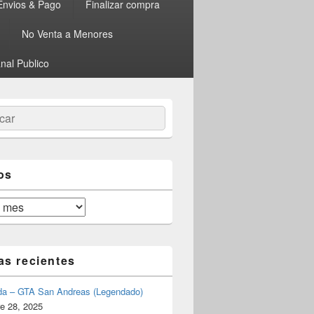
Envios & Pago
Finalizar compra
No Venta a Menores
nal Publico
ar
os
as recientes
da – GTA San Andreas (Legendado)
e 28, 2025