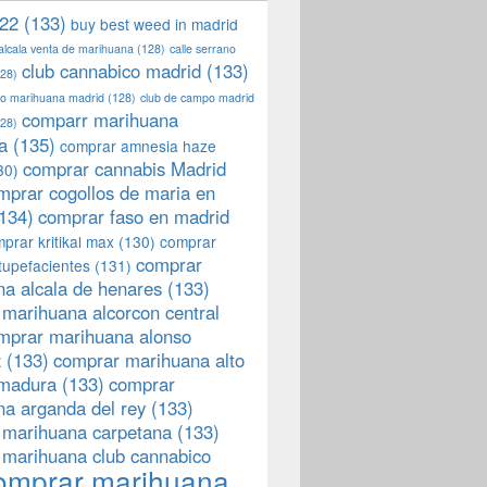
22
(133)
buy best weed in madrid
 alcala venta de marihuana
(128)
calle serrano
club cannabico madrid
(133)
28)
llo marihuana madrid
(128)
club de campo madrid
comparr marihuana
28)
a
(135)
comprar amnesia haze
comprar cannabis Madrid
30)
mprar cogollos de maria en
134)
comprar faso en madrid
prar kritikal max
(130)
comprar
comprar
tupefacientes
(131)
a alcala de henares
(133)
marihuana alcorcon central
mprar marihuana alonso
z
(133)
comprar marihuana alto
emadura
(133)
comprar
a arganda del rey
(133)
 marihuana carpetana
(133)
 marihuana club cannabico
omprar marihuana