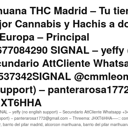
uana THC Madrid – Tu tie
jor Cannabis y Hachis a do
Europa – Principal
7084290 SIGNAL – yeffy 
cundario AttCliente Whats
4537342SIGNAL @cmmleom
support) – panterarosa17
JHXT6HHA
AL – yeffy (no english support) – Secundario AttCliente Whatsapp 
pport) – panterarosa1772@gmail.com – Threema: JHXT6HHA—–:: compr
, barrio del pilar madrid, alcorcon marihuana, barrio del pilar marihua