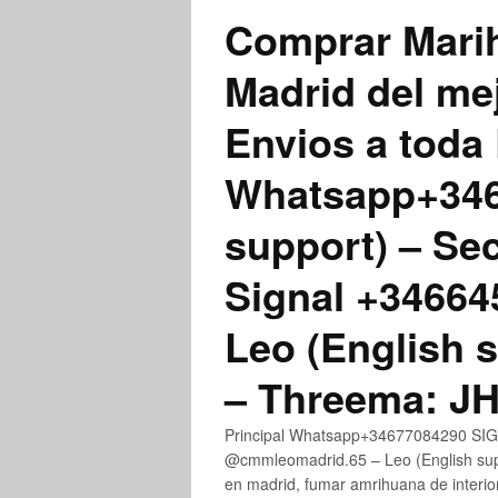
Comprar Marih
Madrid del me
Envios a toda 
Whatsapp+3467
support) – Se
Signal +3466
Leo (English 
– Threema: 
Principal Whatsapp+34677084290 SIGN
@cmmleomadrid.65 – Leo (English su
en madrid, fumar amrihuana de interior