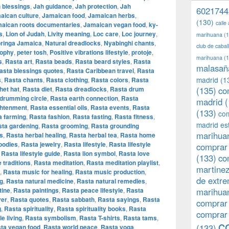
 blessings
,
Jah guidance
,
Jah protection
,
Jah
6021744
aican culture
,
Jamaican food
,
Jamaican herbs
,
(130)
calle
aican roots documentaries
,
Jamaican vegan food
,
ky-
s
,
Lion of Judah
,
Livity meaning
,
Loc care
,
Loc journey
,
marihuana
(1
ringa Jamaica
,
Natural dreadlocks
,
Nyabinghi chants
,
club de caba
sophy
,
peter tosh
,
Positive vibrations lifestyle
,
protoje
,
marihuana
(1
s
,
Rasta art
,
Rasta beads
,
Rasta beard styles
,
Rasta
malasañ
asta blessings quotes
,
Rasta Caribbean travel
,
Rasta
madrid
(1
s
,
Rasta chants
,
Rasta clothing
,
Rasta colors
,
Rasta
het hat
,
Rasta diet
,
Rasta dreadlocks
,
Rasta drum
(135)
co
drumming circle
,
Rasta earth connection
,
Rasta
madrid
(
ghtenment
,
Rasta essential oils
,
Rasta events
,
Rasta
(133)
com
a farming
,
Rasta fashion
,
Rasta fasting
,
Rasta fitness
,
madrid es
ta gardening
,
Rasta grooming
,
Rasta grounding
marihuan
s
,
Rasta herbal healing
,
Rasta herbal tea
,
Rasta home
oodies
,
Rasta jewelry
,
Rasta lifestyle
,
Rasta lifestyle
comprar 
,
Rasta lifestyle guide
,
Rasta lion symbol
,
Rasta love
(133)
co
 traditions
,
Rasta meditation
,
Rasta meditation playlist
,
martine
,
Rasta music for healing
,
Rasta music production
,
de extr
ng
,
Rasta natural medicine
,
Rasta natural remedies
,
tine
,
Rasta paintings
,
Rasta peace lifestyle
,
Rasta
marihuan
yer
,
Rasta quotes
,
Rasta sabbath
,
Rasta sayings
,
Rasta
comprar
g
,
Rasta spirituality
,
Rasta spirituality books
,
Rasta
comprar
e living
,
Rasta symbolism
,
Rasta T-shirts
,
Rasta tams
,
c
(133)
ta vegan food
,
Rasta world peace
,
Rasta yoga
,