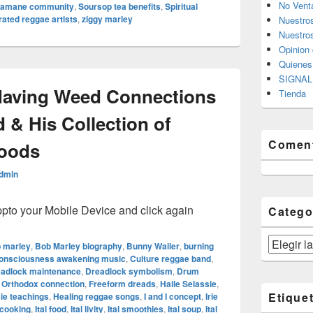
No Vent
amane community
,
Soursop tea benefits
,
Spiritual
ated reggae artists
,
ziggy marley
Nuestro
Nuestros
Opinion 
Quiene
SIGNAL 
aving Weed Connections
Tienda
d & His Collection of
Coment
Foods
dmin
o your Mobile Device and click again
Catego
Categorías
 marley
,
Bob Marley biography
,
Bunny Wailer
,
burning
onsciousness awakening music
,
Culture reggae band
,
adlock maintenance
,
Dreadlock symbolism
,
Drum
n Orthodox connection
,
Freeform dreads
,
Haile Selassie
,
Etique
ie teachings
,
Healing reggae songs
,
I and I concept
,
Irie
l cooking
,
Ital food
,
Ital livity
,
Ital smoothies
,
Ital soup
,
Ital