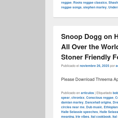
reggae
,
Roots reggae classics
,
Shash
reggae songs
,
stephen marley
,
Underr
Snoop Dogg on H
All Over the Worl
Stoner Friendly 
Publicado el
noviembre 26, 2025
por
a
Please Download Threema Appt
Publicado en
articulos
|
Etiquetado
bob
spear
,
chronixx
,
Conscious reggae
,
C
damian marley
,
Dancehall origins
,
Dre
circles near me
,
Dub music
,
Ethiopia
Haile Selassie speeches
,
Haile Selass
meaning
,
Irie vibes
,
Ital cookbook
,
Ita