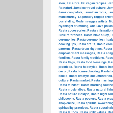
stew
,
Ital store
,
Ital vegan recipes
,
Jah
Rastafari
,
Jamaica travel culture
,
Jam
Jamaican patois
,
Jamaican roots
,
Jam
mani marley
,
Legendary reggae artist
Loc styling
,
Modern reggae artists
,
Mo
Nyabinghi drumming
,
One Love philo
Rasta accessories
,
Rasta affirmation
Bible references
,
Rasta bible study
,
R
ceremonies
,
Rasta ceremonies ritual
cooking tips
,
Rasta crafts
,
Rasta croc
patterns
,
Rasta drum rhythms
,
Rasta 
empowerment messages
,
Rasta enli
families
,
Rasta family traditions
,
Rast
Rasta flags
,
Rasta food blessings
,
Ras
practices
,
Rasta hairstyles
,
Rasta hat
decor
,
Rasta homeschooling
,
Rasta h
books
,
Rasta lifestyle documentaries
culture
,
Rasta market
,
Rasta marriage
Rasta mindset
,
Rasta morning routine
Rasta music vibes
,
Rasta natural livi
Rasta nature lifestyle
,
Rasta night rou
philosophy
,
Rasta posters
,
Rasta pra
shop online
,
Rasta spiritual awakenin
spirituality practices
,
Rasta sustainabl
Rasta tattoos
,
Rasta unity values
,
Ras