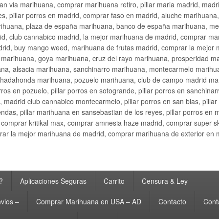
an via marihuana, comprar marihuana retiro, pillar maria madrid, mad
s, pillar porros en madrid, comprar faso en madrid, aluche marihuana,
rihuana, plaza de españa marihuana, banco de españa marihuana, metr
d, club cannabico madrid, la mejor marihuana de madrid, comprar mari
drid, buy mango weed, marihuana de frutas madrid, comprar la mejor
d marihuana, goya marihuana, cruz del rayo marihuana, prosperidad m
na, alsacia marihuana, sanchinarro marihuana, montecarmelo marihua
hadahonda marihuana, pozuelo marihuana, club de campo madrid mari
ros en pozuelo, pillar porros en sotogrande, pillar porros en sanchinar
madrid club cannabico montecarmelo, pillar porros en san blas, pillar p
cobendas, pillar marihuana en sansebastian de los reyes, pillar porros 
comprar kritikal max, comprar amnesia haze madrid, comprar super 
ar la mejor marihuana de madrid, comprar marihuana de exterior en 
?
Aplicaciones Seguras
Carrito
Censura & Ley
vios –
Comprar Marihuana en USA – AD
Contacto
Cont