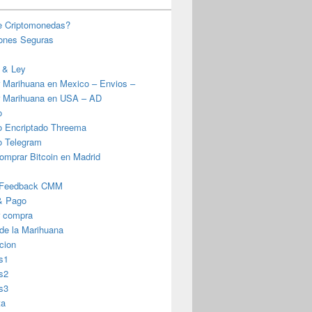
e Criptomonedas?
iones Seguras
 & Ley
 Marihuana en Mexico – Envios –
 Marihuana en USA – AD
o
o Encriptado Threema
o Telegram
omprar Bitcoin en Madrid
 Feedback CMM
& Pago
r compra
 de la Marihuana
cion
s1
s2
s3
ta