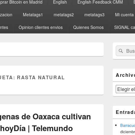
rar Bitcoin en Madrid
English
English Feedback CMM
izacion
Metatags1
metatags2
metatags3
Mi cuenta
entes
Opinion clientes envios
Quienes Somos
SIGNAL ca
El
Buscar
Busc
área
por:
de
widget
barra
lateral
Archiv
UETA:
RASTA NATURAL
primaria
Archivos
Entrad
enas de Oaxaca cultivan
| hoyDía | Telemundo
Barracu
diciembr