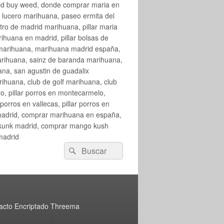
rid buy weed, donde comprar maria en
 lucero marihuana, paseo ermita del
o de madrid marihuana, pillar maria
huana en madrid, pillar bolsas de
 marihuana, marihuana madrid españa,
arihuana, sainz de baranda marihuana,
na, san agustin de guadalix
huana, club de golf marihuana, club
ro, pillar porros en montecarmelo,
orros en vallecas, pillar porros en
en madrid, comprar marihuana en españa,
skunk madrid, comprar mango kush
madrid
Buscar
Buscar
por:
acto Encriptado Threema