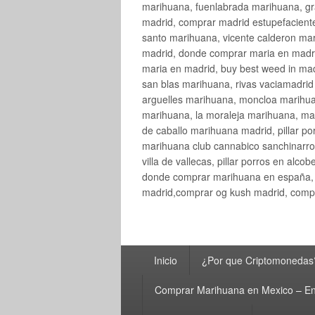
marihuana, fuenlabrada marihuana, gr
madrid, comprar madrid estupefaciente
santo marihuana, vicente calderon ma
madrid, donde comprar maria en madri
maria en madrid, buy best weed in ma
san blas marihuana, rivas vaciamadri
arguelles marihuana, moncloa marihua
marihuana, la moraleja marihuana, ma
de caballo marihuana madrid, pillar por
marihuana club cannabico sanchinarro, 
villa de vallecas, pillar porros en al
donde comprar marihuana en españa, 
madrid,comprar og kush madrid, compr
Menú
Inicio
¿Por que Criptomonedas
principal
Comprar Marihuana en Mexico – En