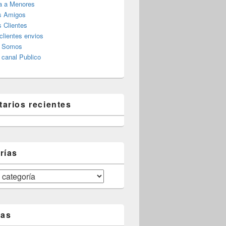
a a Menores
s Amigos
 Clientes
clientes envios
s Somos
canal Publico
arios recientes
rías
tas