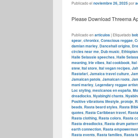
Publicado el
noviembre 26, 2025
por
a
Please Download Threema Appt
Publicado en
articulos
|
Etiquetado
bob
spear
,
chronixx
,
Conscious reggae
,
C
damian marley
,
Dancehall origins
,
Dre
circles near me
,
Dub music
,
Ethiopia
Haile Selassie speeches
,
Haile Selass
meaning
,
Irie vibes
,
Ital cookbook
,
Ita
stew
,
Ital store
,
Ital vegan recipes
,
Jah
Rastafari
,
Jamaica travel culture
,
Jam
Jamaican patois
,
Jamaican roots
,
Jam
mani marley
,
Legendary reggae artist
Loc styling
,
mexicanos en españa
,
Mo
dreadlocks
,
Nyabinghi chants
,
Nyabin
Positive vibrations lifestyle
,
protoje
,
R
beads
,
Rasta beard styles
,
Rasta Bibl
quotes
,
Rasta Caribbean travel
,
Rasta
Rasta clothing
,
Rasta colors
,
Rasta co
Rasta dreadlocks
,
Rasta drum patter
earth connection
,
Rasta empowermen
Rasta events
,
Rasta families
,
Rasta fa