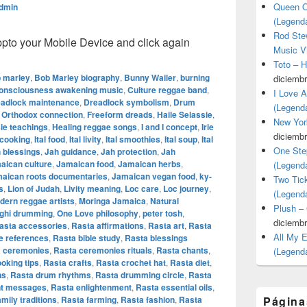
Queen O
dmin
(Legend
Rod Stew
o your Mobile Device and click again
Music V
Toto – 
 marley
,
Bob Marley biography
,
Bunny Wailer
,
burning
diciembr
onsciousness awakening music
,
Culture reggae band
,
I Love 
adlock maintenance
,
Dreadlock symbolism
,
Drum
(Legend
n Orthodox connection
,
Freeform dreads
,
Haile Selassie
,
New Yor
ie teachings
,
Healing reggae songs
,
I and I concept
,
Irie
diciembr
l cooking
,
Ital food
,
Ital livity
,
Ital smoothies
,
Ital soup
,
Ital
One Ste
 blessings
,
Jah guidance
,
Jah protection
,
Jah
aican culture
,
Jamaican food
,
Jamaican herbs
,
(Legend
aican roots documentaries
,
Jamaican vegan food
,
ky-
Two Tic
s
,
Lion of Judah
,
Livity meaning
,
Loc care
,
Loc journey
,
(Legend
dern reggae artists
,
Moringa Jamaica
,
Natural
Plush –
ghi drumming
,
One Love philosophy
,
peter tosh
,
diciembr
asta accessories
,
Rasta affirmations
,
Rasta art
,
Rasta
All My 
e references
,
Rasta bible study
,
Rasta blessings
 ceremonies
,
Rasta ceremonies rituals
,
Rasta chants
,
(Legend
oking tips
,
Rasta crafts
,
Rasta crochet hat
,
Rasta diet
,
ns
,
Rasta drum rhythms
,
Rasta drumming circle
,
Rasta
t messages
,
Rasta enlightenment
,
Rasta essential oils
,
mily traditions
,
Rasta farming
,
Rasta fashion
,
Rasta
Página