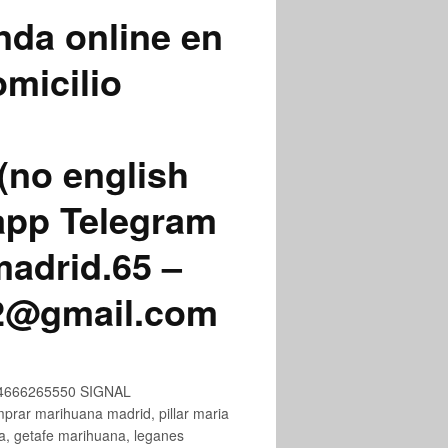
nda online en
micilio
(no english
app Telegram
adrid.65 –
72@gmail.com
+34666265550 SIGNAL
ar marihuana madrid, pillar maria
na, getafe marihuana, leganes