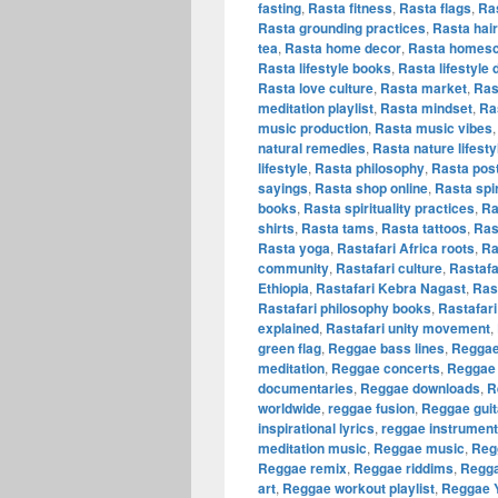
fasting
,
Rasta fitness
,
Rasta flags
,
Ras
Rasta grounding practices
,
Rasta hair
tea
,
Rasta home decor
,
Rasta homesc
Rasta lifestyle books
,
Rasta lifestyle
Rasta love culture
,
Rasta market
,
Ras
meditation playlist
,
Rasta mindset
,
Ra
music production
,
Rasta music vibes
natural remedies
,
Rasta nature lifesty
lifestyle
,
Rasta philosophy
,
Rasta pos
sayings
,
Rasta shop online
,
Rasta spi
books
,
Rasta spirituality practices
,
Ra
shirts
,
Rasta tams
,
Rasta tattoos
,
Ras
Rasta yoga
,
Rastafari Africa roots
,
Ra
community
,
Rastafari culture
,
Rastaf
Ethiopia
,
Rastafari Kebra Nagast
,
Ras
Rastafari philosophy books
,
Rastafari
explained
,
Rastafari unity movement
,
green flag
,
Reggae bass lines
,
Reggae
meditation
,
Reggae concerts
,
Reggae 
documentaries
,
Reggae downloads
,
R
worldwide
,
reggae fusion
,
Reggae guit
inspirational lyrics
,
reggae instrument
meditation music
,
Reggae music
,
Regg
Reggae remix
,
Reggae riddims
,
Regga
art
,
Reggae workout playlist
,
Reggae 