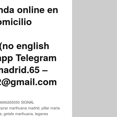
nda online en
micilio
(no english
app Telegram
adrid.65 –
72@gmail.com
+34666265550 SIGNAL
ar marihuana madrid, pillar maria
na, getafe marihuana, leganes