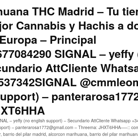
uana THC Madrid – Tu tie
jor Cannabis y Hachis a do
Europa – Principal
7084290 SIGNAL – yeffy 
cundario AttCliente Whats
4537342SIGNAL @cmmleom
support) – panterarosa17
JHXT6HHA
AL – yeffy (no english support) – Secundario AttCliente Whatsapp 
pport) – panterarosa1772@gmail.com – Threema: JHXT6HHA—–:: compr
, barrio del pilar madrid, alcorcon marihuana, barrio del pilar marihua