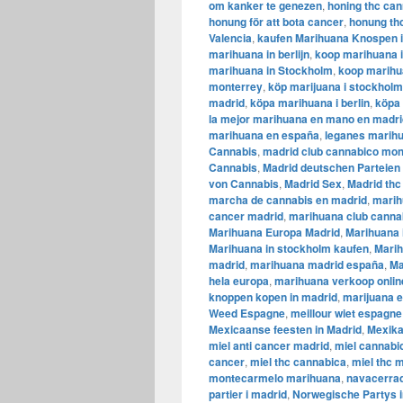
om kanker te genezen
,
honing thc ca
honung för att bota cancer
,
honung th
Valencia
,
kaufen Marihuana Knospen i
marihuana in berlijn
,
koop marihuana 
marihuana in Stockholm
,
​​koop marih
monterrey
,
köp marijuana i stockholm
madrid
,
köpa marihuana i berlin
,
köpa 
la mejor marihuana en mano en madri
marihuana en españa
,
leganes marih
Cannabis
,
madrid club cannabico mo
Cannabis
,
Madrid deutschen Parteien
von Cannabis
,
Madrid Sex
,
Madrid thc
marcha de cannabis en madrid
,
marih
cancer madrid
,
marihuana club canna
Marihuana Europa Madrid
,
Marihuana 
Marihuana in stockholm kaufen
,
Marih
madrid
,
marihuana madrid españa
,
Ma
hela europa
,
marihuana verkoop onlin
knoppen kopen in madrid
,
marijuana 
Weed Espagne
,
meillour wiet espagne
Mexicaanse feesten in Madrid
,
Mexika
miel anti cancer madrid
,
miel cannabi
cancer
,
miel thc cannabica
,
miel thc 
montecarmelo marihuana
,
navacerrad
partier i madrid
,
Norwegische Partys i