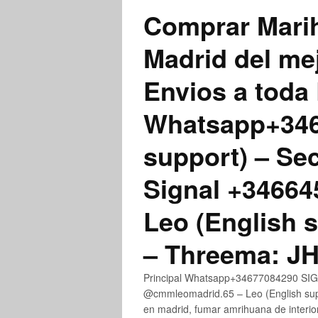
Comprar Marih
Madrid del me
Envios a toda 
Whatsapp+3467
support) – Se
Signal +3466
Leo (English 
– Threema: 
Principal Whatsapp+34677084290 SIGN
@cmmleomadrid.65 – Leo (English su
en madrid, fumar amrihuana de interior