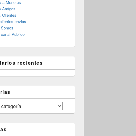
a a Menores
s Amigos
 Clientes
clientes envios
s Somos
canal Publico
arios recientes
rías
tas