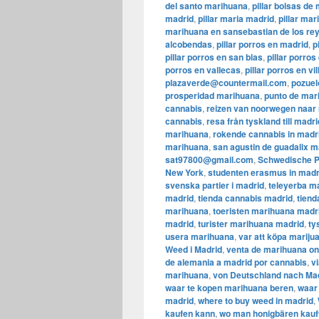
del santo marihuana
,
pillar bolsas de
madrid
,
pillar maria madrid
,
pillar mar
marihuana en sansebastian de los re
alcobendas
,
pillar porros en madrid
,
p
pillar porros en san blas
,
pillar porro
porros en vallecas
,
pillar porros en vi
plazaverde@countermail.com
,
pozuel
prosperidad marihuana
,
punto de mar
cannabis
,
reizen van noorwegen naar
cannabis
,
resa från tyskland till madr
marihuana
,
rokende cannabis in madr
marihuana
,
san agustin de guadalix 
sat97800@gmail.com
,
Schwedische Pa
New York
,
studenten erasmus in madr
svenska partier i madrid
,
teleyerba m
madrid
,
tienda cannabis madrid
,
tiend
marihuana
,
toeristen marihuana madr
madrid
,
turister marihuana madrid
,
ty
usera marihuana
,
var att köpa mariju
Weed i Madrid
,
venta de marihuana on
de alemania a madrid por cannabis
,
v
marihuana
,
von Deutschland nach Mad
waar te kopen marihuana beren
,
waar
madrid
,
where to buy weed in madrid
,
kaufen kann
,
wo man honigbären kauf