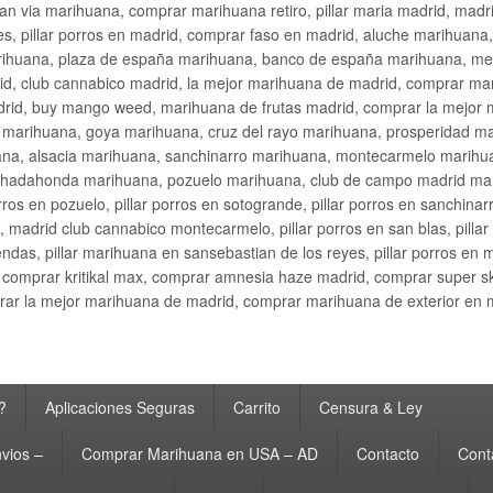
an via marihuana, comprar marihuana retiro, pillar maria madrid, mad
s, pillar porros en madrid, comprar faso en madrid, aluche marihuana,
rihuana, plaza de españa marihuana, banco de españa marihuana, metr
d, club cannabico madrid, la mejor marihuana de madrid, comprar mari
drid, buy mango weed, marihuana de frutas madrid, comprar la mejor
d marihuana, goya marihuana, cruz del rayo marihuana, prosperidad m
na, alsacia marihuana, sanchinarro marihuana, montecarmelo marihua
hadahonda marihuana, pozuelo marihuana, club de campo madrid mari
ros en pozuelo, pillar porros en sotogrande, pillar porros en sanchinar
madrid club cannabico montecarmelo, pillar porros en san blas, pillar p
cobendas, pillar marihuana en sansebastian de los reyes, pillar porros 
comprar kritikal max, comprar amnesia haze madrid, comprar super 
ar la mejor marihuana de madrid, comprar marihuana de exterior en 
?
Aplicaciones Seguras
Carrito
Censura & Ley
vios –
Comprar Marihuana en USA – AD
Contacto
Cont