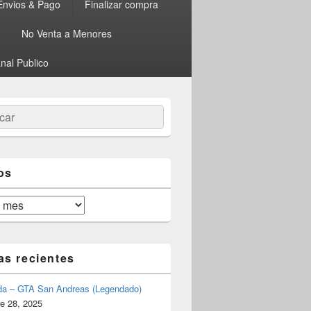
Envios & Pago
Finalizar compra
No Venta a Menores
nal Publico
ar
os
as recientes
da – GTA San Andreas (Legendado)
e 28, 2025