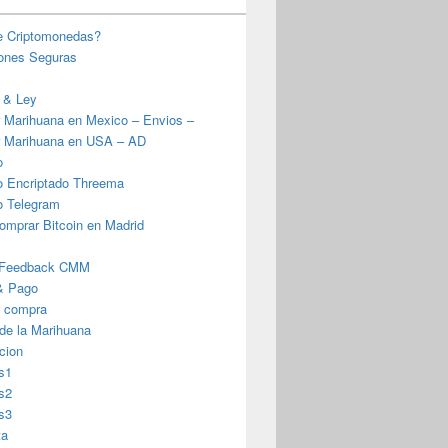
e Criptomonedas?
iones Seguras
 & Ley
 Marihuana en Mexico – Envios –
 Marihuana en USA – AD
o
o Encriptado Threema
o Telegram
omprar Bitcoin en Madrid
 Feedback CMM
& Pago
r compra
 de la Marihuana
cion
s1
s2
s3
ta