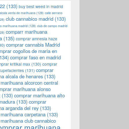
22
(133)
buy best weed in madrid
 alcala venta de marihuana
(128)
calle serrano
club cannabico madrid
(133)
28)
llo marihuana madrid
(128)
club de campo madrid
comparr marihuana
28)
a
(135)
comprar amnesia haze
comprar cannabis Madrid
30)
mprar cogollos de maria en
134)
comprar faso en madrid
prar kritikal max
(130)
comprar
comprar
tupefacientes
(131)
a alcala de henares
(133)
marihuana alcorcon central
mprar marihuana alonso
z
(133)
comprar marihuana alto
emadura
(133)
comprar
a arganda del rey
(133)
 marihuana carpetana
(133)
 marihuana club cannabico
omprar marihuana