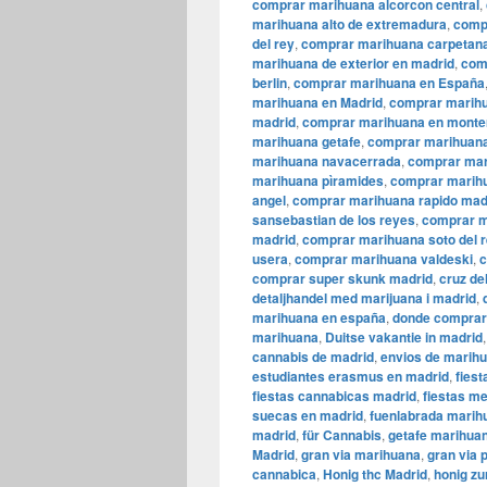
comprar marihuana alcorcon central
,
marihuana alto de extremadura
,
comp
del rey
,
comprar marihuana carpetan
marihuana de exterior en madrid
,
com
berlin
,
comprar marihuana en España
marihuana en Madrid
,
comprar marih
madrid
,
comprar marihuana en monte
marihuana getafe
,
comprar marihuana
marihuana navacerrada
,
comprar mar
marihuana pìramides
,
comprar marihu
angel
,
comprar marihuana rapido mad
sansebastian de los reyes
,
comprar m
madrid
,
comprar marihuana soto del r
usera
,
comprar marihuana valdeski
,
c
comprar super skunk madrid
,
cruz de
detaljhandel med marijuana i madrid
,
marihuana en españa
,
donde comprar
marihuana
,
Duitse vakantie in madrid
cannabis de madrid
,
envios de marihu
estudiantes erasmus en madrid
,
fies
fiestas cannabicas madrid
,
fiestas m
suecas en madrid
,
fuenlabrada marih
madrid
,
für Cannabis
,
getafe marihua
Madrid
,
gran via marihuana
,
gran via 
cannabica
,
Honig thc Madrid
,
honig zu