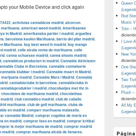
Queen O
o your Mobile Device and click again
(Legend
Rod Stew
Music V
74422
,
activistas cannabicos madrid
,
alcorcon
e marihuana
,
american weed madrid
,
Amerikaanse
Toto – 
ys in Madrid
,
amerikanska partier i madrid
,
arguelles
diciembr
na
,
barcelona kaufen Marihuana
,
barrio del pilar madrid
,
I Love 
fen Marihuana
,
buy best weed in madrid
,
buy mango
(Legend
ed madrid
,
calle alcala venta de marihuana
,
calle
New Yor
rid
,
canna schuesse madrid
,
canna shoots madrid
,
diciembr
id
,
cannabicos producten in madrid
,
Cannabis Aktivisten
annabis Clubs in Barcelona
,
cannabis connaiserie
One Ste
cannabis klubbar i madrid
,
Cannabis maart in Madrid
,
(Legend
 marijuana madrid
,
Cannabis Mars i Madrid
,
Cannabis
Two Tic
adrid
,
cannabisclubs in barcelona
,
cannabisclubs in
(Legend
cannabisprodukter i madrid
,
chocolaatjes met thc in
Plush –
,
chocolates de marihuana madrid
,
chocolatinas
diciembr
i madrid
,
club cannabico madrid
,
club de caballo
drid marihuana
,
club de golf marihuana
,
clubs de
All My 
abis en madrid
,
comparr marihuana malasaña
,
(Legend
ar cannabis Madrid
,
comprar cogollos de maria en
na en madrid
,
comprar faso en madrid
,
comprar kritikal
mprar la mejor marihuana de madrid
,
comprar madrid
h madrid
,
comprar marihuana alcala de henares
,
Página