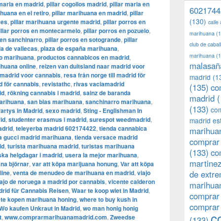
 maria en madrid
,
pillar cogollos madrid
,
pillar maria en
6021744
ihuana en el retiro
,
pillar marihuana en madrid
,
pillar
(130)
yes
,
pillar marihuana urgente madrid
,
pillar porros en
calle
illar porros en montecarmelo
,
pillar porros en pozuelo
,
marihuana
(1
s en sanchinarro
,
pillar porros en sotogrande
,
pillar
club de caba
lla de vallecas
,
plaza de españa marihuana
,
marihuana
(1
o marihuana
,
productos cannabicos en madrid
,
malasañ
ihuana online
,
reizen van duitsland naar madrid voor
 madrid voor cannabis
,
resa från norge till madrid för
madrid
(1
id för cannabis
,
revistathc
,
rivas vaciamadrid
(135)
co
id
,
rökning cannabis i madrid
,
sainz de baranda
madrid
(
marihuana
,
san blas marihuana
,
sanchinarro marihuana
,
(133)
com
rtys in Madrid
,
sexo madrid
,
Sting - Englishman In
id
,
studenter erasmus i madrid
,
surespot weedmadrid
,
madrid es
adrid
,
teleyerba madrid 602174422
,
tienda cannabica
marihuan
a gucci madrid marihuana
,
tienda versace madrid
comprar 
id
,
turista marihuana madrid
,
turistas marihuana
(133)
co
ska helgdagar i madrid
,
usera la mejor marihuana
,
martine
ana björnar
,
var att köpa marijuana honung
,
Var att köpa
line
,
venta de menudeo de marihuana en madrid
,
viajo
de extr
iajo de noruega a madrid por cannabis
,
vicente calderon
marihuan
rid für Cannabis Reisen
,
Waar te koop wiet in Madrid
,
comprar
 te kopen marihuana honing
,
where to buy kush in
comprar
Wo kaufen Unkraut in Madrid
,
wo man honig honig
c
t
,
www.comprarmarihuanamadrid.com
,
Zweedse
(133)