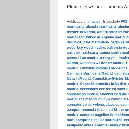
Please Download Threema Appt
Publicado en
musica
|
Etiquetado
6021
marihuana
,
alsacia marihuana
,
aluch
feesten in Madrid
,
Amerikanische Part
marihuana
,
banco de españa marihua
barrio del pilar marihuana
,
berlin kau
weed
,
buy weed madrid
,
california we
serrano marihuana
,
canna schiet mad
canna skott madrid
,
canna יורה madr
Madrid
,
Cannabis Aktivister Madrid
,
C
madrid
,
cannabis klubbar i barcelona
,
Cannabis Marihuana Madrid
,
cannabis
März in Madrid
,
Cannabisactivisten M
madrid
,
Cannabisprodukte in Madrid
,
madrid
,
chocolates con thc en madrid
cannabicas madrid
,
choklad med thc 
marihuana madrid
,
club de campo ma
cannabis en barcelona
,
clubs de cann
comprar amnesia haze madrid
,
compr
madrid
,
comprar cogollos de marihua
max
,
comprar la mejor marihuana
,
co
estupefacientes
,
comprar mango kus