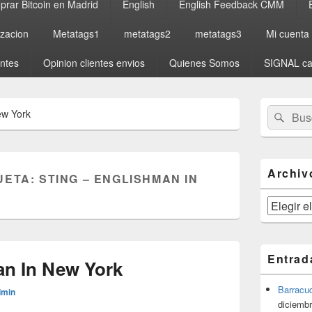
rar Bitcoin en Madrid
English
English Feedback CMM
izacion
Metatags1
metatags2
metatags3
Mi cuenta
entes
Opinion clientes envios
Quienes Somos
SIGNAL ca
El
Buscar
Busc
ew York
área
por:
de
widget
barra
lateral
Archiv
UETA:
STING – ENGLISHMAN IN
primaria
Archivos
Entrad
an In New York
Barracu
dmin
diciembr