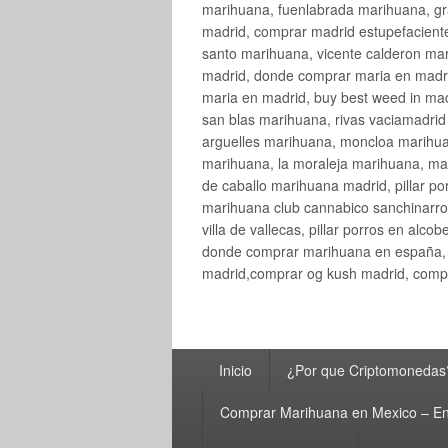
marihuana, fuenlabrada marihuana, gr
madrid, comprar madrid estupefaciente
santo marihuana, vicente calderon ma
madrid, donde comprar maria en madri
maria en madrid, buy best weed in ma
san blas marihuana, rivas vaciamadri
arguelles marihuana, moncloa marihua
marihuana, la moraleja marihuana, ma
de caballo marihuana madrid, pillar por
marihuana club cannabico sanchinarro, 
villa de vallecas, pillar porros en al
donde comprar marihuana en españa, 
madrid,comprar og kush madrid, compr
Menú
Inicio
¿Por que Criptomonedas
principal
Comprar Marihuana en Mexico – En