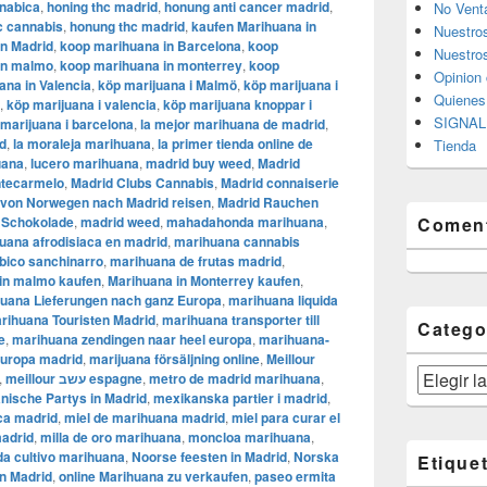
nnabica
,
honing thc madrid
,
honung anti cancer madrid
,
No Vent
c cannabis
,
honung thc madrid
,
kaufen Marihuana in
Nuestro
n Madrid
,
koop marihuana in Barcelona
,
koop
Nuestros
in malmo
,
koop marihuana in monterrey
,
koop
Opinion 
uana in Valencia
,
köp marijuana i Malmö
,
köp marijuana i
Quiene
,
​​köp marijuana i valencia
,
köp marijuana knoppar i
SIGNAL 
marijuana i barcelona
,
la mejor marihuana de madrid
,
d
,
la moraleja marihuana
,
la primer tienda online de
Tienda
uana
,
lucero marihuana
,
madrid buy weed
,
Madrid
ntecarmelo
,
Madrid Clubs Cannabis
,
Madrid connaiserie
 von Norwegen nach Madrid reisen
,
Madrid Rauchen
 Schokolade
,
madrid weed
,
mahadahonda marihuana
,
Coment
uana afrodisiaca en madrid
,
marihuana cannabis
bico sanchinarro
,
marihuana de frutas madrid
,
in malmo kaufen
,
Marihuana in Monterrey kaufen
,
uana Lieferungen nach ganz Europa
,
marihuana liquida
rihuana Touristen Madrid
,
marihuana transporter till
Catego
e
,
marihuana zendingen naar heel europa
,
marihuana-
europa madrid
,
marijuana försäljning online
,
Meillour
Categorías
,
meillour עשב espagne
,
metro de madrid marihuana
,
nische Partys in Madrid
,
mexikanska partier i madrid
,
ca madrid
,
miel de marihuana madrid
,
miel para curar el
madrid
,
milla de oro marihuana
,
moncloa marihuana
,
a cultivo marihuana
,
Noorse feesten in Madrid
,
Norska
Etique
n Madrid
,
online Marihuana zu verkaufen
,
paseo ermita