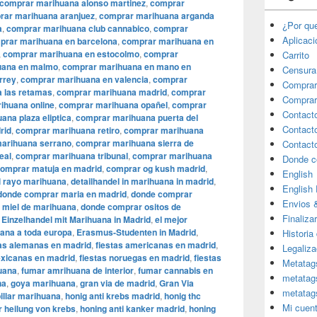
comprar marihuana alonso martinez
,
comprar
rar marihuana aranjuez
,
comprar marihuana arganda
¿Por qu
a
,
comprar marihuana club cannabico
,
comprar
Aplicac
prar marihuana en barcelona
,
comprar marihuana en
,
comprar marihuana en estocolmo
,
comprar
Carrito
uana en malmo
,
comprar marihuana en mano en
Censura
rrey
,
comprar marihuana en valencia
,
comprar
Comprar
 las retamas
,
comprar marihuana madrid
,
comprar
Comprar
ihuana online
,
comprar marihuana opañel
,
comprar
Contact
ana plaza eliptica
,
comprar marihuana puerta del
Contact
rid
,
comprar marihuana retiro
,
comprar marihuana
arihuana serrano
,
comprar marihuana sierra de
Contact
eal
,
comprar marihuana tribunal
,
comprar marihuana
Donde c
omprar matuja en madrid
,
comprar og kush madrid
,
English
l rayo marihuana
,
detailhandel in marihuana in madrid
,
English
donde comprar maria en madrid
,
donde comprar
Envios 
 miel de marihuana
,
donde comprar ositos de
Finaliza
,
Einzelhandel mit Marihuana in Madrid
,
el mejor
ana a toda europa
,
Erasmus-Studenten in Madrid
,
Historia
tas alemanas en madrid
,
fiestas americanas en madrid
,
Legaliza
exicanas en madrid
,
fiestas noruegas en madrid
,
fiestas
Metatag
uana
,
fumar amrihuana de interior
,
fumar cannabis en
metatag
na
,
goya marihuana
,
gran via de madrid
,
​​Gran Via
metatag
pillar marihuana
,
honig anti krebs madrid
,
honig thc
Mi cuen
r heilung von krebs
,
honing anti kanker madrid
,
honing