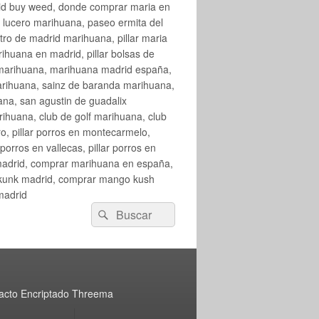
rid buy weed, donde comprar maria en
 lucero marihuana, paseo ermita del
o de madrid marihuana, pillar maria
huana en madrid, pillar bolsas de
 marihuana, marihuana madrid españa,
arihuana, sainz de baranda marihuana,
na, san agustin de guadalix
huana, club de golf marihuana, club
ro, pillar porros en montecarmelo,
orros en vallecas, pillar porros en
en madrid, comprar marihuana en españa,
skunk madrid, comprar mango kush
madrid
Buscar
Buscar
por:
acto Encriptado Threema