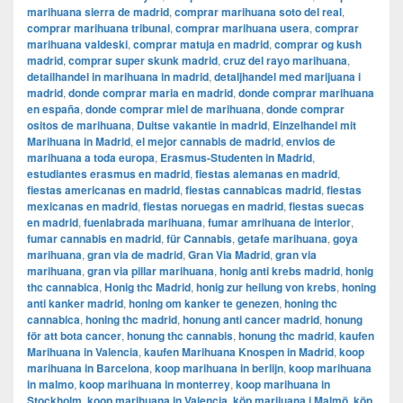
marihuana sierra de madrid
,
comprar marihuana soto del real
,
comprar marihuana tribunal
,
comprar marihuana usera
,
comprar
marihuana valdeski
,
comprar matuja en madrid
,
comprar og kush
madrid
,
comprar super skunk madrid
,
cruz del rayo marihuana
,
detailhandel in marihuana in madrid
,
detaljhandel med marijuana i
madrid
,
donde comprar maria en madrid
,
donde comprar marihuana
en españa
,
donde comprar miel de marihuana
,
donde comprar
ositos de marihuana
,
Duitse vakantie in madrid
,
Einzelhandel mit
Marihuana in Madrid
,
el mejor cannabis de madrid
,
envios de
marihuana a toda europa
,
Erasmus-Studenten in Madrid
,
estudiantes erasmus en madrid
,
fiestas alemanas en madrid
,
fiestas americanas en madrid
,
fiestas cannabicas madrid
,
fiestas
mexicanas en madrid
,
fiestas noruegas en madrid
,
fiestas suecas
en madrid
,
fuenlabrada marihuana
,
fumar amrihuana de interior
,
fumar cannabis en madrid
,
für Cannabis
,
getafe marihuana
,
goya
marihuana
,
gran via de madrid
,
​​Gran Via Madrid
,
gran via
marihuana
,
gran via pillar marihuana
,
honig anti krebs madrid
,
honig
thc cannabica
,
Honig thc Madrid
,
honig zur heilung von krebs
,
honing
anti kanker madrid
,
honing om kanker te genezen
,
honing thc
cannabica
,
honing thc madrid
,
honung anti cancer madrid
,
honung
för att bota cancer
,
honung thc cannabis
,
honung thc madrid
,
kaufen
Marihuana in Valencia
,
kaufen Marihuana Knospen in Madrid
,
koop
marihuana in Barcelona
,
koop marihuana in berlijn
,
koop marihuana
in malmo
,
koop marihuana in monterrey
,
koop marihuana in
Stockholm
,
​​koop marihuana in Valencia
,
köp marijuana i Malmö
,
köp