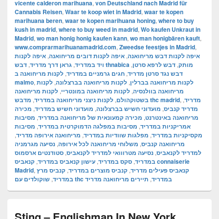
vicente calderon marihuana
,
von Deutschland nach Madrid für
Cannabis Reisen
,
Waar te koop wiet in Madrid
,
waar te kopen
marihuana beren
,
waar te kopen marihuana honing
,
where to buy
kush in madrid
,
where to buy weed in madrid
,
Wo kaufen Unkraut in
Madrid
,
wo man honig honig kaufen kann
,
wo man honigbären kauft
,
www.comprarmarihuanamadrid.com
,
Zweedse feestjes in Madrid
,
איפה לקנות
,
איפה לקנות דובים מריחואנה
,
איפה לקנות דבש מריחואנה
,
גראן דרך מדריד
,
ויד במדריד
,
דבש לרפא סרטן
,
דבש thnabica מותק
לקנות מריחואנה ב
,
חגים גרמניים במדריד
,
דבש נגד סרטן מדריד
malmo
,
לקנות
,
לקנות מריחואנה בברצלונה
,
לקנות מריחואנה בברלין
לקנות מריחואנה
,
לקנות מריחואנה במונטריי
,
מריחואנה בוולנסיה
,
לקנות ניצני מריחואנה במדריד
,
בשטוקהולם
מדבש thc madrid
,
,
מדריד
מכירה
,
מועדוני חשיש במדריד
,
מועדוני חשיש בברצלונה
,
מדריד קנביס
מסיבות
,
מכירה קמעונאית של מריחואנה במדריד
,
מריחואנה באינטרנט
מסיבות
,
מסיבות במפלגה הדמוקרטית במדריד
,
אמריקניות במדריד
,
מריחואנה אירופה מדריד
,
מפלגות שוודיות במדריד
,
מקסיקניות במדריד
נסיעה מגרמניה
,
משלוחי מריחואנה לכל אירופה
,
מריחואנה קנביס
סטודנטים ארסמוס
,
נסיעה מטרווואי למדריד לקנאביס
,
למדריד לקנאביס
קנאביס connaiserie
,
עישון קנאביס במדריד
,
סקס במדריד
,
במדריד
Madrid
,
קנביס מרץ
,
קנביס מוצרים במדריד
,
קנאביס פעילים מדריד
,
במדריד
תיירים מריחואנה מדריד
,
שוקולדים עם thc במדריד
Sting – Englishman In New York