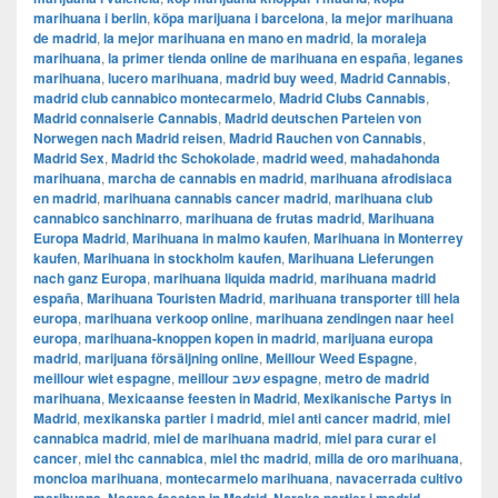
marihuana i berlin
,
köpa marijuana i barcelona
,
la mejor marihuana
de madrid
,
la mejor marihuana en mano en madrid
,
la moraleja
marihuana
,
la primer tienda online de marihuana en españa
,
leganes
marihuana
,
lucero marihuana
,
madrid buy weed
,
Madrid Cannabis
,
madrid club cannabico montecarmelo
,
Madrid Clubs Cannabis
,
Madrid connaiserie Cannabis
,
Madrid deutschen Parteien von
Norwegen nach Madrid reisen
,
Madrid Rauchen von Cannabis
,
Madrid Sex
,
Madrid thc Schokolade
,
madrid weed
,
mahadahonda
marihuana
,
marcha de cannabis en madrid
,
marihuana afrodisiaca
en madrid
,
marihuana cannabis cancer madrid
,
marihuana club
cannabico sanchinarro
,
marihuana de frutas madrid
,
Marihuana
Europa Madrid
,
Marihuana in malmo kaufen
,
Marihuana in Monterrey
kaufen
,
Marihuana in stockholm kaufen
,
Marihuana Lieferungen
nach ganz Europa
,
marihuana liquida madrid
,
marihuana madrid
españa
,
Marihuana Touristen Madrid
,
marihuana transporter till hela
europa
,
marihuana verkoop online
,
marihuana zendingen naar heel
europa
,
marihuana-knoppen kopen in madrid
,
marijuana europa
madrid
,
marijuana försäljning online
,
Meillour Weed Espagne
,
meillour wiet espagne
,
meillour עשב espagne
,
metro de madrid
marihuana
,
Mexicaanse feesten in Madrid
,
Mexikanische Partys in
Madrid
,
mexikanska partier i madrid
,
miel anti cancer madrid
,
miel
cannabica madrid
,
miel de marihuana madrid
,
miel para curar el
cancer
,
miel thc cannabica
,
miel thc madrid
,
milla de oro marihuana
,
moncloa marihuana
,
montecarmelo marihuana
,
navacerrada cultivo
,
,
,