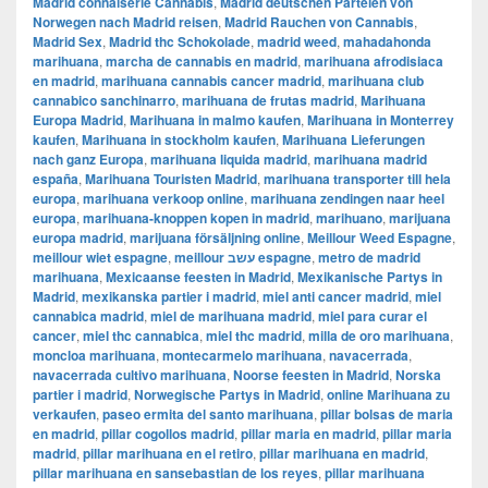
Madrid connaiserie Cannabis
,
Madrid deutschen Parteien von
Norwegen nach Madrid reisen
,
Madrid Rauchen von Cannabis
,
Madrid Sex
,
Madrid thc Schokolade
,
madrid weed
,
mahadahonda
marihuana
,
marcha de cannabis en madrid
,
marihuana afrodisiaca
en madrid
,
marihuana cannabis cancer madrid
,
marihuana club
cannabico sanchinarro
,
marihuana de frutas madrid
,
Marihuana
Europa Madrid
,
Marihuana in malmo kaufen
,
Marihuana in Monterrey
kaufen
,
Marihuana in stockholm kaufen
,
Marihuana Lieferungen
nach ganz Europa
,
marihuana liquida madrid
,
marihuana madrid
españa
,
Marihuana Touristen Madrid
,
marihuana transporter till hela
europa
,
marihuana verkoop online
,
marihuana zendingen naar heel
europa
,
marihuana-knoppen kopen in madrid
,
marihuano
,
marijuana
europa madrid
,
marijuana försäljning online
,
Meillour Weed Espagne
,
meillour wiet espagne
,
meillour עשב espagne
,
metro de madrid
marihuana
,
Mexicaanse feesten in Madrid
,
Mexikanische Partys in
Madrid
,
mexikanska partier i madrid
,
miel anti cancer madrid
,
miel
cannabica madrid
,
miel de marihuana madrid
,
miel para curar el
cancer
,
miel thc cannabica
,
miel thc madrid
,
milla de oro marihuana
,
moncloa marihuana
,
montecarmelo marihuana
,
navacerrada
,
navacerrada cultivo marihuana
,
Noorse feesten in Madrid
,
Norska
partier i madrid
,
Norwegische Partys in Madrid
,
online Marihuana zu
verkaufen
,
paseo ermita del santo marihuana
,
pillar bolsas de maria
en madrid
,
pillar cogollos madrid
,
pillar maria en madrid
,
pillar maria
madrid
,
pillar marihuana en el retiro
,
pillar marihuana en madrid
,
pillar marihuana en sansebastian de los reyes
,
pillar marihuana