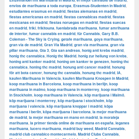
Einzelhandel mit Marihuana in Madrid
el mejor cannabis de madrid
envios de marihuana a toda europa
,
Erasmus-Studenten in Madrid
,
estudiantes erasmus en madrid
,
fiestas alemanas en madrid
,
fiestas americanas en madrid
,
fiestas cannabicas madrid
,
fiestas
mexicanas en madrid
,
fiestas noruegas en madrid
,
fiestas suecas
en madrid
,
friki
,
frikitouna
,
fuenlabrada marihuana
,
fumar amrihuana
de interior
,
fumar cannabis en madrid
,
für Cannabis
,
Gary B.B.
Coleman - The Sky is Crying
,
getafe marihuana
,
goya marihuana
,
gran via de madrid
,
​​Gran Via Madrid
,
gran via marihuana
,
gran via
pillar marihuana
,
Gta 3
,
Gta san andreas
,
honig anti krebs madrid
,
honig thc cannabica
,
Honig thc Madrid
,
honig zur heilung von krebs
,
honing anti kanker madrid
,
honing om kanker te genezen
,
honing thc
cannabica
,
honing thc madrid
,
honung anti cancer madrid
,
honung
för att bota cancer
,
honung thc cannabis
,
honung thc madrid
,
IA
,
kaufen Marihuana in Valencia
,
kaufen Marihuana Knospen in Madrid
,
koop marihuana in Barcelona
,
koop marihuana in berlijn
,
koop
marihuana in malmo
,
koop marihuana in monterrey
,
koop marihuana
in Stockholm
,
​​koop marihuana in Valencia
,
köp marijuana i Malmö
,
köp marijuana i monterrey
,
köp marijuana i stockholm
,
​​köp
marijuana i valencia
,
köp marijuana knoppar i madrid
,
köpa
marihuana i berlin
,
köpa marijuana i barcelona
,
la mejor marihuana
de madrid
,
la mejor marihuana en mano en madrid
,
la moraleja
marihuana
,
la primer tienda online de marihuana en españa
,
leganes
marihuana
,
lucero marihuana
,
madrid buy weed
,
Madrid Cannabis
,
madrid club cannabico montecarmelo
,
Madrid Clubs Cannabis
,