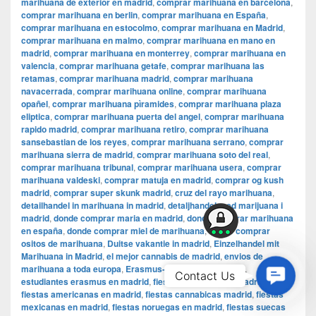
marihuana de exterior en madrid
,
comprar marihuana en barcelona
,
comprar marihuana en berlin
,
comprar marihuana en España
,
comprar marihuana en estocolmo
,
comprar marihuana en Madrid
,
comprar marihuana en malmo
,
comprar marihuana en mano en
madrid
,
comprar marihuana en monterrey
,
comprar marihuana en
valencia
,
comprar marihuana getafe
,
comprar marihuana las
retamas
,
comprar marihuana madrid
,
comprar marihuana
navacerrada
,
comprar marihuana online
,
comprar marihuana
opañel
,
comprar marihuana pìramides
,
comprar marihuana plaza
eliptica
,
comprar marihuana puerta del angel
,
comprar marihuana
rapido madrid
,
comprar marihuana retiro
,
comprar marihuana
sansebastian de los reyes
,
comprar marihuana serrano
,
comprar
marihuana sierra de madrid
,
comprar marihuana soto del real
,
comprar marihuana tribunal
,
comprar marihuana usera
,
comprar
marihuana valdeski
,
comprar matuja en madrid
,
comprar og kush
madrid
,
comprar super skunk madrid
,
cruz del rayo marihuana
,
detailhandel in marihuana in madrid
,
detaljhandel med marijuana i
madrid
,
donde comprar maria en madrid
,
donde comprar marihuana
en españa
,
donde comprar miel de marihuana
,
donde comprar
ositos de marihuana
,
Duitse vakantie in madrid
,
Einzelhandel mit
Marihuana in Madrid
,
el mejor cannabis de madrid
,
envios de
marihuana a toda europa
,
Erasmus-Studenten in Madrid
,
Contac
Contact Us
estudiantes erasmus en madrid
,
fiestas alemanas en madrid
,
Us
fiestas americanas en madrid
,
fiestas cannabicas madrid
,
fiestas
mexicanas en madrid
,
fiestas noruegas en madrid
,
fiestas suecas