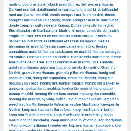
madrid
,
comprar super skunk madrid
,
cruz del rayo marihuana
,
Darknet market
,
detailhandel in marihuana in madrid
,
detaljhandel
med marijuana i madrid
,
donde comprar maria en madrid
,
donde
comprar marihuana en españa
,
donde comprar miel de marihuana
,
donde comprar ositos de marihuana
,
Duitse vakantie in madrid
,
Einzelhandel mit Marihuana in Madrid
,
el mejor cannabis de madrid
,
empire market
,
envios de marihuana a toda europa
,
Erasmus-
Studenten in Madrid
,
estudiantes erasmus en madrid
,
fiestas
alemanas en madrid
,
fiestas americanas en madrid
,
fiestas
cannabicas madrid
,
fiestas mexicanas en madrid
,
fiestas noruegas
en madrid
,
fiestas suecas en madrid
,
fuenlabrada marihuana
,
fumar
amrihuana de interior
,
fumar cannabis en madrid
,
für Cannabis
,
getafe marihuana
,
goya marihuana
,
gran via de madrid
,
​​Gran Via
Madrid
,
gran via marihuana
,
gran via pillar marihuana
,
honig anti
krebs madrid
,
honig thc cannabica
,
Honig thc Madrid
,
honig zur
heilung von krebs
,
honing anti kanker madrid
,
honing om kanker te
genezen
,
honing thc cannabica
,
honing thc madrid
,
honung anti
cancer madrid
,
honung för att bota cancer
,
honung thc cannabis
,
honung thc madrid
,
hybrida
,
indica
,
Isle of man cannabis
,
jamaican
weed
,
kaufen Marihuana in Valencia
,
kaufen Marihuana Knospen in
Madrid
,
koop marihuana in Barcelona
,
koop marihuana in berlijn
,
koop marihuana in malmo
,
koop marihuana in monterrey
,
koop
marihuana in Stockholm
,
​​koop marihuana in Valencia
,
köp marijuana
i Malmö
,
köp marijuana i monterrey
,
köp marijuana i stockholm
,
​​köp
marijuana i valencia
,
köp marijuana knoppar i madrid
,
köpa