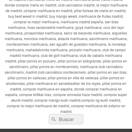
donde comprar maria en madrid, club cannabico madrid, la mejor marihuana
de madrid, comprar marihuana en madrid, pillar bolsas de maria en madrid,
buy best weed in madrid, buy mango weed, marihuana de frutas madrid,
comprar la mejor marihuana, marihuana madrid españa, san blas
marihuana, rivas vaciamadrid marihuana, goya marihuana, cruz del rayo
marihuana, prosperidad marihuana, sainz de baranda marihuana, arguelles
marihuana, moncloa marihuana, alsacia marihuana, sanchinarro marihuana,
montecarmelo marihuana, san agustin de guadalix marihuana, la moraleja
marihuana, mahadahonda marihuana, pozuelo marihuana, club de campo
madrid marihuana, club de golf marihuana, club de caballo marihuana
madrid, pillar porros en pozuelo, pillar porros en sotogrande, pillar porros en
sanchinarro, pillar porros en montecarmelo, marihuana club cannabico
sanchinarro, madrid club cannabico montecarmelo, pillar porros en san blas,
pillar porros en vallecas, pillar porros en villa de vallecas, pillar porros en
alcobendas, pillar marihuana en sansebastian de los reyes, pillar porros en
madrid, comprar marihuana en españa, donde comprar marihuana en
españa, comprar kritikal max, comprar amnesia haze madrid, comprar super
skunk madrid, comprar mango kush madrid,comprar og kush madrid,
comprar la mejor marihuana de madrid, comprar marihuana de exterior en
madrid
Buscar
Buscar
por: