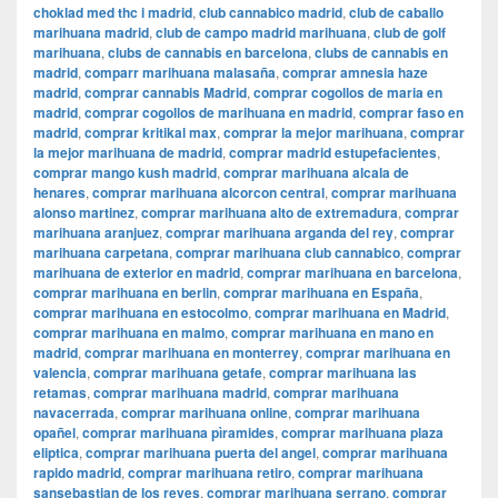
choklad med thc i madrid
,
club cannabico madrid
,
club de caballo
marihuana madrid
,
club de campo madrid marihuana
,
club de golf
marihuana
,
clubs de cannabis en barcelona
,
clubs de cannabis en
madrid
,
comparr marihuana malasaña
,
comprar amnesia haze
madrid
,
comprar cannabis Madrid
,
comprar cogollos de maria en
madrid
,
comprar cogollos de marihuana en madrid
,
comprar faso en
madrid
,
comprar kritikal max
,
comprar la mejor marihuana
,
comprar
la mejor marihuana de madrid
,
comprar madrid estupefacientes
,
comprar mango kush madrid
,
comprar marihuana alcala de
henares
,
comprar marihuana alcorcon central
,
comprar marihuana
alonso martinez
,
comprar marihuana alto de extremadura
,
comprar
marihuana aranjuez
,
comprar marihuana arganda del rey
,
comprar
marihuana carpetana
,
comprar marihuana club cannabico
,
comprar
marihuana de exterior en madrid
,
comprar marihuana en barcelona
,
comprar marihuana en berlin
,
comprar marihuana en España
,
comprar marihuana en estocolmo
,
comprar marihuana en Madrid
,
comprar marihuana en malmo
,
comprar marihuana en mano en
madrid
,
comprar marihuana en monterrey
,
comprar marihuana en
valencia
,
comprar marihuana getafe
,
comprar marihuana las
retamas
,
comprar marihuana madrid
,
comprar marihuana
navacerrada
,
comprar marihuana online
,
comprar marihuana
opañel
,
comprar marihuana pìramides
,
comprar marihuana plaza
eliptica
,
comprar marihuana puerta del angel
,
comprar marihuana
rapido madrid
,
comprar marihuana retiro
,
comprar marihuana
sansebastian de los reyes
,
comprar marihuana serrano
,
comprar