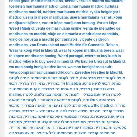
tienda gucci madrid marihuana
,
tienda versace madrid marihuana
,
toeristen marihuana madrid
,
turista marihuana madrid
,
turistas
marihuana madrid
,
turister marihuana madrid
,
tyska helgdagar i
madrid
,
usera la mejor marihuana
,
usera marihuana
,
var att köpa
marijuana björnar
,
var att köpa marijuana honung
,
Var att köpa
Weed i Madrid
,
venta de marihuana online
,
venta de menudeo de
marihuana en madrid
,
viajo de alemania a madrid por cannabis
,
viajo de noruega a madrid por cannabis
,
vicente calderon
marihuana
,
von Deutschland nach Madrid für Cannabis Reisen
,
Waar te koop wiet in Madrid
,
waar te kopen marihuana beren
,
waar
te kopen marihuana honing
,
Weed portugal
,
where to buy kush in
madrid
,
where to buy weed in madrid
,
Wo kaufen Unkraut in Madrid
,
wo man honig honig kaufen kann
,
wo man honigbären kauft
,
www.comprarmarihuanamadrid.com
,
Zweedse feestjes in Madrid
,
איפה לקנות
,
איפה לקנות דובים מריחואנה
,
איפה לקנות דבש מריחואנה
,
גראן דרך מדריד
,
ויד במדריד
,
דבש לרפא סרטן
,
דבש thnabica מותק
לקנות מריחואנה ב
,
חגים גרמניים במדריד
,
דבש נגד סרטן מדריד
malmo
,
לקנות
,
לקנות מריחואנה בברצלונה
,
לקנות מריחואנה בברלין
לקנות מריחואנה
,
לקנות מריחואנה במונטריי
,
מריחואנה בוולנסיה
,
לקנות ניצני מריחואנה במדריד
,
בשטוקהולם
מדבש thc madrid
,
,
מדריד
מכירה
,
מועדוני חשיש במדריד
,
מועדוני חשיש בברצלונה
,
מדריד קנביס
מסיבות
,
מכירה קמעונאית של מריחואנה במדריד
,
מריחואנה באינטרנט
מסיבות
,
מסיבות במפלגה הדמוקרטית במדריד
,
אמריקניות במדריד
,
מריחואנה אירופה מדריד
,
מפלגות שוודיות במדריד
,
מקסיקניות במדריד
נסיעה מגרמניה
,
משלוחי מריחואנה לכל אירופה
,
מריחואנה קנביס