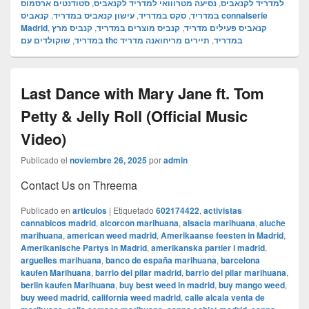
סטודנטים ארסמוס
,
נסיעה מטרווואי למדריד לקנאביס
,
למדריד לקנאביס
קנאביס connaiserie
,
עישון קנאביס במדריד
,
סקס במדריד
,
במדריד
Madrid
,
קנביס מרץ
,
קנביס מוצרים במדריד
,
קנאביס פעילים מדריד
,
במדריד
תיירים מריחואנה מדריד
,
שוקולדים עם thc במדריד
Last Dance with Mary Jane ft. Tom
Petty & Jelly Roll (Official Music
Video)
Publicado el
noviembre 26, 2025
por
admin
Contact Us on Threema
Publicado en
articulos
|
Etiquetado
602174422
,
activistas
cannabicos madrid
,
alcorcon marihuana
,
alsacia marihuana
,
aluche
marihuana
,
american weed madrid
,
Amerikaanse feesten in Madrid
,
Amerikanische Partys in Madrid
,
amerikanska partier i madrid
,
arguelles marihuana
,
banco de españa marihuana
,
barcelona
kaufen Marihuana
,
barrio del pilar madrid
,
barrio del pilar marihuana
,
berlin kaufen Marihuana
,
buy best weed in madrid
,
buy mango weed
,
buy weed madrid
,
california weed madrid
,
calle alcala venta de