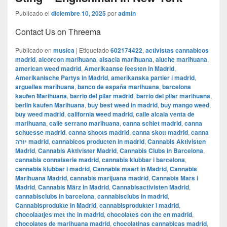
Publicado el
diciembre 10, 2025
por
admin
Contact Us on Threema
Publicado en
musica
|
Etiquetado
602174422
,
activistas cannabicos
madrid
,
alcorcon marihuana
,
alsacia marihuana
,
aluche marihuana
,
american weed madrid
,
Amerikaanse feesten in Madrid
,
Amerikanische Partys in Madrid
,
amerikanska partier i madrid
,
arguelles marihuana
,
banco de españa marihuana
,
barcelona
kaufen Marihuana
,
barrio del pilar madrid
,
barrio del pilar marihuana
,
berlin kaufen Marihuana
,
buy best weed in madrid
,
buy mango weed
,
buy weed madrid
,
california weed madrid
,
calle alcala venta de
marihuana
,
calle serrano marihuana
,
canna schiet madrid
,
canna
schuesse madrid
,
canna shoots madrid
,
canna skott madrid
,
canna
יורה madrid
,
cannabicos producten in madrid
,
Cannabis Aktivisten
Madrid
,
Cannabis Aktivister Madrid
,
Cannabis Clubs in Barcelona
,
cannabis connaiserie madrid
,
cannabis klubbar i barcelona
,
cannabis klubbar i madrid
,
Cannabis maart in Madrid
,
Cannabis
Marihuana Madrid
,
cannabis marijuana madrid
,
Cannabis Mars i
Madrid
,
Cannabis März in Madrid
,
Cannabisactivisten Madrid
,
cannabisclubs in barcelona
,
cannabisclubs in madrid
,
Cannabisprodukte in Madrid
,
cannabisprodukter i madrid
,
chocolaatjes met thc in madrid
,
chocolates con thc en madrid
,
chocolates de marihuana madrid
,
chocolatinas cannabicas madrid
,