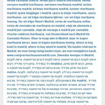
tienda cannabis madrid
,
tienda gucci madrid marihuana
,
tienda
versace madrid marihuana
,
toeristen marihuana madrid
,
turista
marihuana madrid
,
turistas marihuana madrid
,
turister marihuana
madrid
,
tyska helgdagar i madrid
,
usera la mejor marihuana
,
usera
marihuana
,
var att köpa marijuana björnar
,
var att köpa marijuana
honung
,
Var att köpa Weed i Madrid
,
venta de marihuana online
,
venta de menudeo de marihuana en madrid
,
viajo de alemania a
madrid por cannabis
,
viajo de noruega a madrid por cannabis
,
vicente calderon marihuana
,
von Deutschland nach Madrid für
Cannabis Reisen
,
Waar te koop wiet in Madrid
,
waar te kopen
marihuana beren
,
waar te kopen marihuana honing
,
where to buy
kush in madrid
,
where to buy weed in madrid
,
Wo kaufen Unkraut in
Madrid
,
wo man honig honig kaufen kann
,
wo man honigbären kauft
,
www.comprarmarihuanamadrid.com
,
Zweedse feestjes in Madrid
,
איפה לקנות
,
איפה לקנות דובים מריחואנה
,
איפה לקנות דבש מריחואנה
,
גראן דרך מדריד
,
ויד במדריד
,
דבש לרפא סרטן
,
דבש thnabica מותק
לקנות מריחואנה ב
,
חגים גרמניים במדריד
,
דבש נגד סרטן מדריד
malmo
,
לקנות
,
לקנות מריחואנה בברצלונה
,
לקנות מריחואנה בברלין
לקנות מריחואנה
,
לקנות מריחואנה במונטריי
,
מריחואנה בוולנסיה
,
לקנות ניצני מריחואנה במדריד
,
בשטוקהולם
מדבש thc madrid
,
,
מדריד
מכירה
,
מועדוני חשיש במדריד
,
מועדוני חשיש בברצלונה
,
מדריד קנביס
מסיבות
,
מכירה קמעונאית של מריחואנה במדריד
,
מריחואנה באינטרנט
מסיבות
,
מסיבות במפלגה הדמוקרטית במדריד
,
אמריקניות במדריד
,
מריחואנה אירופה מדריד
,
מפלגות שוודיות במדריד
,
מקסיקניות במדריד
נסיעה מגרמניה
,
משלוחי מריחואנה לכל אירופה
,
מריחואנה קנביס