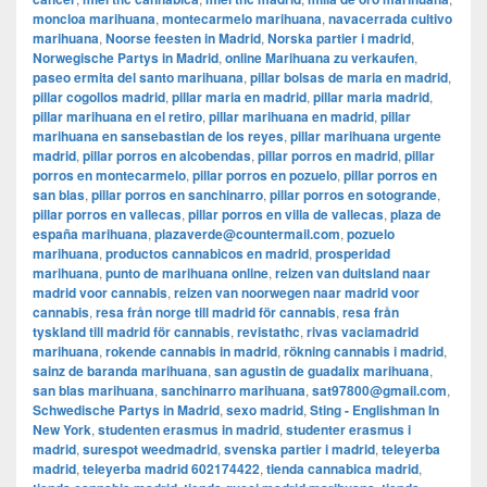
moncloa marihuana
,
montecarmelo marihuana
,
navacerrada cultivo
marihuana
,
Noorse feesten in Madrid
,
Norska partier i madrid
,
Norwegische Partys in Madrid
,
online Marihuana zu verkaufen
,
paseo ermita del santo marihuana
,
pillar bolsas de maria en madrid
,
pillar cogollos madrid
,
pillar maria en madrid
,
pillar maria madrid
,
pillar marihuana en el retiro
,
pillar marihuana en madrid
,
pillar
marihuana en sansebastian de los reyes
,
pillar marihuana urgente
madrid
,
pillar porros en alcobendas
,
pillar porros en madrid
,
pillar
porros en montecarmelo
,
pillar porros en pozuelo
,
pillar porros en
san blas
,
pillar porros en sanchinarro
,
pillar porros en sotogrande
,
pillar porros en vallecas
,
pillar porros en villa de vallecas
,
plaza de
españa marihuana
,
plazaverde@countermail.com
,
pozuelo
marihuana
,
productos cannabicos en madrid
,
prosperidad
marihuana
,
punto de marihuana online
,
reizen van duitsland naar
madrid voor cannabis
,
reizen van noorwegen naar madrid voor
cannabis
,
resa från norge till madrid för cannabis
,
resa från
tyskland till madrid för cannabis
,
revistathc
,
rivas vaciamadrid
marihuana
,
rokende cannabis in madrid
,
rökning cannabis i madrid
,
sainz de baranda marihuana
,
san agustin de guadalix marihuana
,
san blas marihuana
,
sanchinarro marihuana
,
sat97800@gmail.com
,
Schwedische Partys in Madrid
,
sexo madrid
,
Sting - Englishman In
New York
,
studenten erasmus in madrid
,
studenter erasmus i
madrid
,
surespot weedmadrid
,
svenska partier i madrid
,
teleyerba
madrid
,
teleyerba madrid 602174422
,
tienda cannabica madrid
,