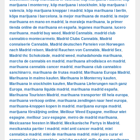
marijuana i monterrey
,
köp marijuana i stockholm
,
​​köp marijuana i
valencia
,
köp marijuana knoppar i madrid
,
köpa marihuana i berlin
,
köpa marijuana i barcelona
,
la mejor marihuana de madrid
,
la mejor
marihuana en mano en madrid
,
la moraleja marihuana
,
la primer
tienda online de marihuana en españa
,
leganes marihuana
,
lucero
marihuana
,
madrid buy weed
,
Madrid Cannabis
,
madrid club
cannabico montecarmelo
,
Madrid Clubs Cannabis
,
Madrid
connaiserie Cannabis
,
Madrid deutschen Parteien von Norwegen
nach Madrid reisen
,
Madrid Rauchen von Cannabis
,
Madrid Sex
,
Madrid thc Schokolade
,
madrid weed
,
mahadahonda marihuana
,
marcha de cannabis en madrid
,
marihuana afrodisiaca en madrid
,
marihuana cannabis cancer madrid
,
marihuana club cannabico
sanchinarro
,
marihuana de frutas madrid
,
Marihuana Europa Madrid
,
Marihuana in malmo kaufen
,
Marihuana in Monterrey kaufen
,
Marihuana in stockholm kaufen
,
Marihuana Lieferungen nach ganz
Europa
,
marihuana liquida madrid
,
marihuana madrid españa
,
Marihuana Touristen Madrid
,
marihuana transporter till hela europa
,
marihuana verkoop online
,
marihuana zendingen naar heel europa
,
marihuana-knoppen kopen in madrid
,
marijuana europa madrid
,
marijuana försäljning online
,
Meillour Weed Espagne
,
meillour wiet
espagne
,
meillour עשב espagne
,
metro de madrid marihuana
,
Mexicaanse feesten in Madrid
,
Mexikanische Partys in Madrid
,
mexikanska partier i madrid
,
miel anti cancer madrid
,
miel
cannabica madrid
,
miel de marihuana madrid
,
miel para curar el
cancer
,
miel thc cannabica
,
miel thc madrid
,
milla de oro marihuana
,