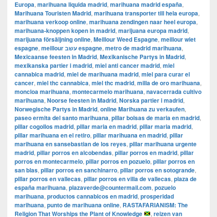
Europa
,
marihuana liquida madrid
,
marihuana madrid españa
,
Marihuana Touristen Madrid
,
marihuana transporter till hela europa
,
marihuana verkoop online
,
marihuana zendingen naar heel europa
,
marihuana-knoppen kopen in madrid
,
marijuana europa madrid
,
marijuana försäljning online
,
Meillour Weed Espagne
,
meillour wiet
espagne
,
meillour עשב espagne
,
metro de madrid marihuana
,
Mexicaanse feesten in Madrid
,
Mexikanische Partys in Madrid
,
mexikanska partier i madrid
,
miel anti cancer madrid
,
miel
cannabica madrid
,
miel de marihuana madrid
,
miel para curar el
cancer
,
miel thc cannabica
,
miel thc madrid
,
milla de oro marihuana
,
moncloa marihuana
,
montecarmelo marihuana
,
navacerrada cultivo
marihuana
,
Noorse feesten in Madrid
,
Norska partier i madrid
,
Norwegische Partys in Madrid
,
online Marihuana zu verkaufen
,
paseo ermita del santo marihuana
,
pillar bolsas de maria en madrid
,
pillar cogollos madrid
,
pillar maria en madrid
,
pillar maria madrid
,
pillar marihuana en el retiro
,
pillar marihuana en madrid
,
pillar
marihuana en sansebastian de los reyes
,
pillar marihuana urgente
madrid
,
pillar porros en alcobendas
,
pillar porros en madrid
,
pillar
porros en montecarmelo
,
pillar porros en pozuelo
,
pillar porros en
san blas
,
pillar porros en sanchinarro
,
pillar porros en sotogrande
,
pillar porros en vallecas
,
pillar porros en villa de vallecas
,
plaza de
españa marihuana
,
plazaverde@countermail.com
,
pozuelo
marihuana
,
productos cannabicos en madrid
,
prosperidad
marihuana
,
punto de marihuana online
,
RASTAFARIANISM: The
Religion That Worships the Plant of Knowledge
,
reizen van