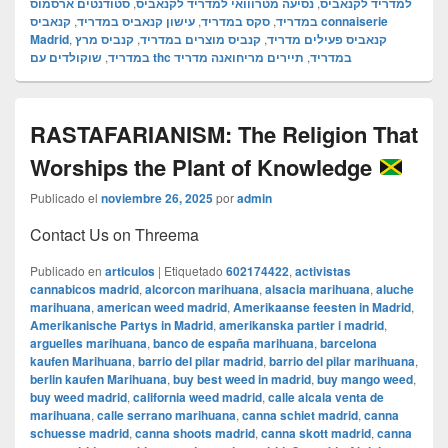
סטודנטים ארסמוס
,
נסיעה מטרווואי למדריד לקנאביס
,
למדריד לקנאביס
קנאביס connaiserie
,
עישון קנאביס במדריד
,
סקס במדריד
,
במדריד
Madrid
,
קנביס מרץ
,
קנביס מוצרים במדריד
,
קנאביס פעילים מדריד
,
במדריד
תיירים מריחואנה מדריד
,
שוקולדים עם thc במדריד
RASTAFARIANISM: The Religion That
Worships the Plant of Knowledge
Publicado el
noviembre 26, 2025
por
admin
Contact Us on Threema
Publicado en
articulos
|
Etiquetado
602174422
,
activistas
cannabicos madrid
,
alcorcon marihuana
,
alsacia marihuana
,
aluche
marihuana
,
american weed madrid
,
Amerikaanse feesten in Madrid
,
Amerikanische Partys in Madrid
,
amerikanska partier i madrid
,
arguelles marihuana
,
banco de españa marihuana
,
barcelona
kaufen Marihuana
,
barrio del pilar madrid
,
barrio del pilar marihuana
,
berlin kaufen Marihuana
,
buy best weed in madrid
,
buy mango weed
,
buy weed madrid
,
california weed madrid
,
calle alcala venta de
marihuana
,
calle serrano marihuana
,
canna schiet madrid
,
canna
schuesse madrid
,
canna shoots madrid
,
canna skott madrid
,
canna