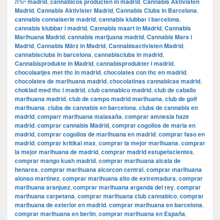
יורה madrid
,
cannabicos producten in madrid
,
Cannabis Aktivisten
Madrid
,
Cannabis Aktivister Madrid
,
Cannabis Clubs in Barcelona
,
cannabis connaiserie madrid
,
cannabis klubbar i barcelona
,
cannabis klubbar i madrid
,
Cannabis maart in Madrid
,
Cannabis
Marihuana Madrid
,
cannabis marijuana madrid
,
Cannabis Mars i
Madrid
,
Cannabis März in Madrid
,
Cannabisactivisten Madrid
,
cannabisclubs in barcelona
,
cannabisclubs in madrid
,
Cannabisprodukte in Madrid
,
cannabisprodukter i madrid
,
chocolaatjes met thc in madrid
,
chocolates con thc en madrid
,
chocolates de marihuana madrid
,
chocolatinas cannabicas madrid
,
choklad med thc i madrid
,
club cannabico madrid
,
club de caballo
marihuana madrid
,
club de campo madrid marihuana
,
club de golf
marihuana
,
clubs de cannabis en barcelona
,
clubs de cannabis en
madrid
,
comparr marihuana malasaña
,
comprar amnesia haze
madrid
,
comprar cannabis Madrid
,
comprar cogollos de maria en
madrid
,
comprar cogollos de marihuana en madrid
,
comprar faso en
madrid
,
comprar kritikal max
,
comprar la mejor marihuana
,
comprar
la mejor marihuana de madrid
,
comprar madrid estupefacientes
,
comprar mango kush madrid
,
comprar marihuana alcala de
henares
,
comprar marihuana alcorcon central
,
comprar marihuana
alonso martinez
,
comprar marihuana alto de extremadura
,
comprar
marihuana aranjuez
,
comprar marihuana arganda del rey
,
comprar
marihuana carpetana
,
comprar marihuana club cannabico
,
comprar
marihuana de exterior en madrid
,
comprar marihuana en barcelona
,
comprar marihuana en berlin
,
comprar marihuana en España
,