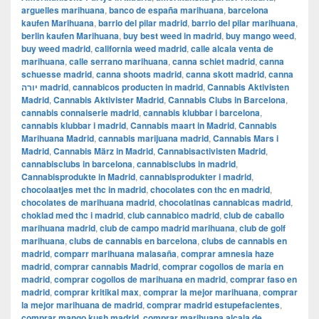
arguelles marihuana
,
banco de españa marihuana
,
barcelona
kaufen Marihuana
,
barrio del pilar madrid
,
barrio del pilar marihuana
,
berlin kaufen Marihuana
,
buy best weed in madrid
,
buy mango weed
,
buy weed madrid
,
california weed madrid
,
calle alcala venta de
marihuana
,
calle serrano marihuana
,
canna schiet madrid
,
canna
schuesse madrid
,
canna shoots madrid
,
canna skott madrid
,
canna
יורה madrid
,
cannabicos producten in madrid
,
Cannabis Aktivisten
Madrid
,
Cannabis Aktivister Madrid
,
Cannabis Clubs in Barcelona
,
cannabis connaiserie madrid
,
cannabis klubbar i barcelona
,
cannabis klubbar i madrid
,
Cannabis maart in Madrid
,
Cannabis
Marihuana Madrid
,
cannabis marijuana madrid
,
Cannabis Mars i
Madrid
,
Cannabis März in Madrid
,
Cannabisactivisten Madrid
,
cannabisclubs in barcelona
,
cannabisclubs in madrid
,
Cannabisprodukte in Madrid
,
cannabisprodukter i madrid
,
chocolaatjes met thc in madrid
,
chocolates con thc en madrid
,
chocolates de marihuana madrid
,
chocolatinas cannabicas madrid
,
choklad med thc i madrid
,
club cannabico madrid
,
club de caballo
marihuana madrid
,
club de campo madrid marihuana
,
club de golf
marihuana
,
clubs de cannabis en barcelona
,
clubs de cannabis en
madrid
,
comparr marihuana malasaña
,
comprar amnesia haze
madrid
,
comprar cannabis Madrid
,
comprar cogollos de maria en
madrid
,
comprar cogollos de marihuana en madrid
,
comprar faso en
madrid
,
comprar kritikal max
,
comprar la mejor marihuana
,
comprar
la mejor marihuana de madrid
,
comprar madrid estupefacientes
,
comprar mango kush madrid
,
comprar marihuana alcala de