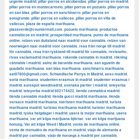
urgente madrid
,
pillar porros en alcobendas
,
pillar porros en madrid
,
pillar porros en montecarmelo
,
pillar porros en pozuelo
,
pillar porros
en san blas
,
pillar porros en sanchinarro
,
pillar porros en
sotogrande
,
pillar porros en vallecas
,
pillar porros en villa de
vallecas
,
plaza de españa marihuana
,
plazaverde@countermail.com
,
pozuelo marihuana
,
productos
cannabicos en madrid
,
prosperidad marihuana
,
punto de marihuana
online
,
reizen van duitsland naar madrid voor cannabis
,
reizen van
noorwegen naar madrid voor cannabis
,
resa från norge till madrid
för cannabis
,
resa från tyskland till madrid för cannabis
,
revistathc
,
rivas vaciamadrid marihuana
,
rokende cannabis in madrid
,
rökning
cannabis i madrid
,
sainz de baranda marihuana
,
san agustin de
guadalix marihuana
,
san blas marihuana
,
sanchinarro marihuana
,
sat97800@gmail.com
,
Schwedische Partys in Madrid
,
sexo madrid
,
soria marihuana
,
studenten erasmus in madrid
,
studenter erasmus i
madrid
,
surespot weedmadrid
,
svenska partier i madrid
,
teleyerba
madrid
,
teleyerba madrid 602174422
,
tienda cannabica madrid
,
tienda cannabis madrid
,
tienda gucci madrid marihuana
,
tienda
versace madrid marihuana
,
toeristen marihuana madrid
,
turista
marihuana madrid
,
turistas marihuana madrid
,
turister marihuana
madrid
,
tyska helgdagar i madrid
,
usera la mejor marihuana
,
usera
marihuana
,
var att köpa marijuana björnar
,
var att köpa marijuana
honung
,
Var att köpa Weed i Madrid
,
venta de marihuana online
,
venta de menudeo de marihuana en madrid
,
viajo de alemania a
madrid por cannabis
,
viajo de noruega a madrid por cannabis
,