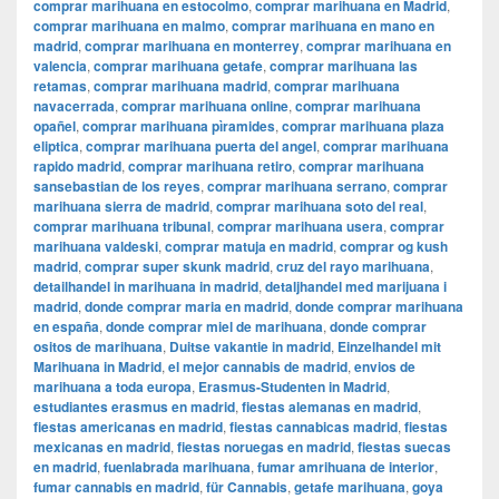
comprar marihuana en estocolmo
,
comprar marihuana en Madrid
,
comprar marihuana en malmo
,
comprar marihuana en mano en
madrid
,
comprar marihuana en monterrey
,
comprar marihuana en
valencia
,
comprar marihuana getafe
,
comprar marihuana las
retamas
,
comprar marihuana madrid
,
comprar marihuana
navacerrada
,
comprar marihuana online
,
comprar marihuana
opañel
,
comprar marihuana pìramides
,
comprar marihuana plaza
eliptica
,
comprar marihuana puerta del angel
,
comprar marihuana
rapido madrid
,
comprar marihuana retiro
,
comprar marihuana
sansebastian de los reyes
,
comprar marihuana serrano
,
comprar
marihuana sierra de madrid
,
comprar marihuana soto del real
,
comprar marihuana tribunal
,
comprar marihuana usera
,
comprar
marihuana valdeski
,
comprar matuja en madrid
,
comprar og kush
madrid
,
comprar super skunk madrid
,
cruz del rayo marihuana
,
detailhandel in marihuana in madrid
,
detaljhandel med marijuana i
madrid
,
donde comprar maria en madrid
,
donde comprar marihuana
en españa
,
donde comprar miel de marihuana
,
donde comprar
ositos de marihuana
,
Duitse vakantie in madrid
,
Einzelhandel mit
Marihuana in Madrid
,
el mejor cannabis de madrid
,
envios de
marihuana a toda europa
,
Erasmus-Studenten in Madrid
,
estudiantes erasmus en madrid
,
fiestas alemanas en madrid
,
fiestas americanas en madrid
,
fiestas cannabicas madrid
,
fiestas
mexicanas en madrid
,
fiestas noruegas en madrid
,
fiestas suecas
en madrid
,
fuenlabrada marihuana
,
fumar amrihuana de interior
,
fumar cannabis en madrid
,
für Cannabis
,
getafe marihuana
,
goya