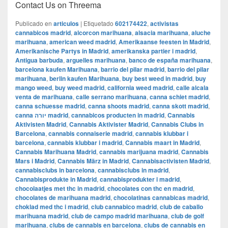
Contact Us on Threema
Publicado en
articulos
|
Etiquetado
602174422
,
activistas
cannabicos madrid
,
alcorcon marihuana
,
alsacia marihuana
,
aluche
marihuana
,
american weed madrid
,
Amerikaanse feesten in Madrid
,
Amerikanische Partys in Madrid
,
amerikanska partier i madrid
,
Antigua barbuda
,
arguelles marihuana
,
banco de españa marihuana
,
barcelona kaufen Marihuana
,
barrio del pilar madrid
,
barrio del pilar
marihuana
,
berlin kaufen Marihuana
,
buy best weed in madrid
,
buy
mango weed
,
buy weed madrid
,
california weed madrid
,
calle alcala
venta de marihuana
,
calle serrano marihuana
,
canna schiet madrid
,
canna schuesse madrid
,
canna shoots madrid
,
canna skott madrid
,
canna יורה madrid
,
cannabicos producten in madrid
,
Cannabis
Aktivisten Madrid
,
Cannabis Aktivister Madrid
,
Cannabis Clubs in
Barcelona
,
cannabis connaiserie madrid
,
cannabis klubbar i
barcelona
,
cannabis klubbar i madrid
,
Cannabis maart in Madrid
,
Cannabis Marihuana Madrid
,
cannabis marijuana madrid
,
Cannabis
Mars i Madrid
,
Cannabis März in Madrid
,
Cannabisactivisten Madrid
,
cannabisclubs in barcelona
,
cannabisclubs in madrid
,
Cannabisprodukte in Madrid
,
cannabisprodukter i madrid
,
chocolaatjes met thc in madrid
,
chocolates con thc en madrid
,
chocolates de marihuana madrid
,
chocolatinas cannabicas madrid
,
choklad med thc i madrid
,
club cannabico madrid
,
club de caballo
marihuana madrid
,
club de campo madrid marihuana
,
club de golf
marihuana
,
clubs de cannabis en barcelona
,
clubs de cannabis en