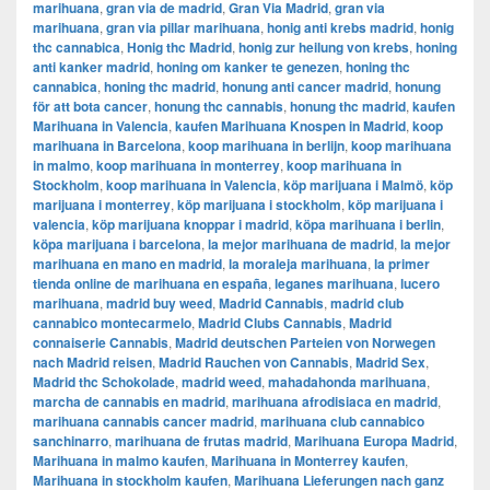
marihuana
,
gran via de madrid
,
​​Gran Via Madrid
,
gran via
marihuana
,
gran via pillar marihuana
,
honig anti krebs madrid
,
honig
thc cannabica
,
Honig thc Madrid
,
honig zur heilung von krebs
,
honing
anti kanker madrid
,
honing om kanker te genezen
,
honing thc
cannabica
,
honing thc madrid
,
honung anti cancer madrid
,
honung
för att bota cancer
,
honung thc cannabis
,
honung thc madrid
,
kaufen
Marihuana in Valencia
,
kaufen Marihuana Knospen in Madrid
,
koop
marihuana in Barcelona
,
koop marihuana in berlijn
,
koop marihuana
in malmo
,
koop marihuana in monterrey
,
koop marihuana in
Stockholm
,
​​koop marihuana in Valencia
,
köp marijuana i Malmö
,
köp
marijuana i monterrey
,
köp marijuana i stockholm
,
​​köp marijuana i
valencia
,
köp marijuana knoppar i madrid
,
köpa marihuana i berlin
,
köpa marijuana i barcelona
,
la mejor marihuana de madrid
,
la mejor
marihuana en mano en madrid
,
la moraleja marihuana
,
la primer
tienda online de marihuana en españa
,
leganes marihuana
,
lucero
marihuana
,
madrid buy weed
,
Madrid Cannabis
,
madrid club
cannabico montecarmelo
,
Madrid Clubs Cannabis
,
Madrid
connaiserie Cannabis
,
Madrid deutschen Parteien von Norwegen
nach Madrid reisen
,
Madrid Rauchen von Cannabis
,
Madrid Sex
,
Madrid thc Schokolade
,
madrid weed
,
mahadahonda marihuana
,
marcha de cannabis en madrid
,
marihuana afrodisiaca en madrid
,
marihuana cannabis cancer madrid
,
marihuana club cannabico
sanchinarro
,
marihuana de frutas madrid
,
Marihuana Europa Madrid
,
Marihuana in malmo kaufen
,
Marihuana in Monterrey kaufen
,
Marihuana in stockholm kaufen
,
Marihuana Lieferungen nach ganz