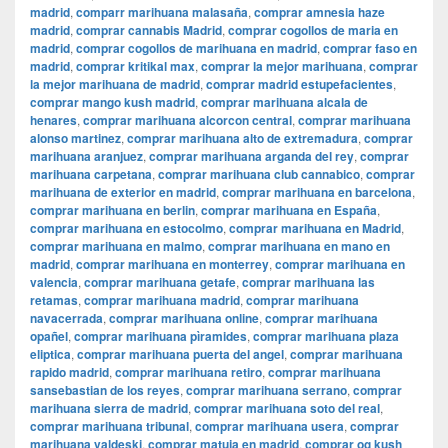
madrid
,
comparr marihuana malasaña
,
comprar amnesia haze
madrid
,
comprar cannabis Madrid
,
comprar cogollos de maria en
madrid
,
comprar cogollos de marihuana en madrid
,
comprar faso en
madrid
,
comprar kritikal max
,
comprar la mejor marihuana
,
comprar
la mejor marihuana de madrid
,
comprar madrid estupefacientes
,
comprar mango kush madrid
,
comprar marihuana alcala de
henares
,
comprar marihuana alcorcon central
,
comprar marihuana
alonso martinez
,
comprar marihuana alto de extremadura
,
comprar
marihuana aranjuez
,
comprar marihuana arganda del rey
,
comprar
marihuana carpetana
,
comprar marihuana club cannabico
,
comprar
marihuana de exterior en madrid
,
comprar marihuana en barcelona
,
comprar marihuana en berlin
,
comprar marihuana en España
,
comprar marihuana en estocolmo
,
comprar marihuana en Madrid
,
comprar marihuana en malmo
,
comprar marihuana en mano en
madrid
,
comprar marihuana en monterrey
,
comprar marihuana en
valencia
,
comprar marihuana getafe
,
comprar marihuana las
retamas
,
comprar marihuana madrid
,
comprar marihuana
navacerrada
,
comprar marihuana online
,
comprar marihuana
opañel
,
comprar marihuana pìramides
,
comprar marihuana plaza
eliptica
,
comprar marihuana puerta del angel
,
comprar marihuana
rapido madrid
,
comprar marihuana retiro
,
comprar marihuana
sansebastian de los reyes
,
comprar marihuana serrano
,
comprar
marihuana sierra de madrid
,
comprar marihuana soto del real
,
comprar marihuana tribunal
,
comprar marihuana usera
,
comprar
marihuana valdeski
,
comprar matuja en madrid
,
comprar og kush