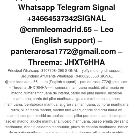
Whatsapp Telegram Signal
+34664537342SIGNAL
@cmmleomadrid.65 – Leo
(English support) –
panterarosa1772@gmail.com –
Threema: JHXT6HHA
Principal Whatsapp+34677084290 SIGNAL – yeffy (no english support) –
Secundario AttCliente Whatsapp +34666265550 SIGNAL
@cmmleomadrid.65 – Leo (English support) – panterarosa1772@gmail.com
– Threema: JHXT6HHA—–:: comprar marihuana madrid, pillar maria en
madrid, fumar amrihuana de interior, barrio del pilar madrid, alcorcon
marihuana, barrio del pilar marihuana, getafe marihuana, leganes
marihuana, fuenlabrada marihuana, gran via marihuana, comprar marihuana
retiro, pillar maria madrid, madrid buy weed, donde comprar maria en
madrid, comprar madrid estupefacientes, pillar porros en madrid, comprar
faso en madrid, aluche marihuana, lucero marihuana, paseo ermita del santo
marihuana, vicente calderon marihuana, plaza de españa marihuana, banco
de españa marihuana, metro de madrid marihuana, pillar maria madrid,