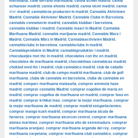
marihuana
,
calle serrano marihuana
,
canna schiet madrid
,
canna
schuesse madrid
,
canna shoots madrid
,
canna skott madrid
,
canna
יורה madrid
,
cannabicos producten in madrid
,
Cannabis Aktivisten
Madrid
,
Cannabis Aktivister Madrid
,
Cannabis Clubs in Barcelona
,
cannabis connaiserie madrid
,
cannabis klubbar i barcelona
,
cannabis klubbar i madrid
,
Cannabis maart in Madrid
,
Cannabis
Marihuana Madrid
,
cannabis marijuana madrid
,
Cannabis Mars i
Madrid
,
Cannabis März in Madrid
,
Cannabisactivisten Madrid
,
cannabisclubs in barcelona
,
cannabisclubs in madrid
,
Cannabisprodukte in Madrid
,
cannabisprodukter i madrid
,
chocolaatjes met thc in madrid
,
chocolates con thc en madrid
,
chocolates de marihuana madrid
,
chocolatinas cannabicas madrid
,
choklad med thc i madrid
,
club cannabico madrid
,
club de caballo
marihuana madrid
,
club de campo madrid marihuana
,
club de golf
marihuana
,
clubs de cannabis en barcelona
,
clubs de cannabis en
madrid
,
comparr marihuana malasaña
,
comprar amnesia haze
madrid
,
comprar cannabis Madrid
,
comprar cogollos de maria en
madrid
,
comprar cogollos de marihuana en madrid
,
comprar faso en
madrid
,
comprar kritikal max
,
comprar la mejor marihuana
,
comprar
la mejor marihuana de madrid
,
comprar madrid estupefacientes
,
comprar mango kush madrid
,
comprar marihuana alcala de
henares
,
comprar marihuana alcorcon central
,
comprar marihuana
alonso martinez
,
comprar marihuana alto de extremadura
,
comprar
marihuana aranjuez
,
comprar marihuana arganda del rey
,
comprar
marihuana carpetana
,
comprar marihuana club cannabico
,
comprar