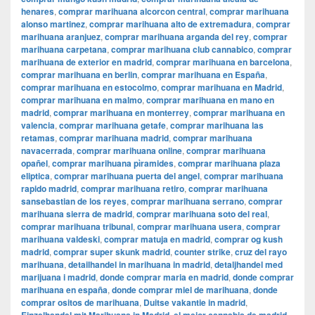
henares
,
comprar marihuana alcorcon central
,
comprar marihuana
alonso martinez
,
comprar marihuana alto de extremadura
,
comprar
marihuana aranjuez
,
comprar marihuana arganda del rey
,
comprar
marihuana carpetana
,
comprar marihuana club cannabico
,
comprar
marihuana de exterior en madrid
,
comprar marihuana en barcelona
,
comprar marihuana en berlin
,
comprar marihuana en España
,
comprar marihuana en estocolmo
,
comprar marihuana en Madrid
,
comprar marihuana en malmo
,
comprar marihuana en mano en
madrid
,
comprar marihuana en monterrey
,
comprar marihuana en
valencia
,
comprar marihuana getafe
,
comprar marihuana las
retamas
,
comprar marihuana madrid
,
comprar marihuana
navacerrada
,
comprar marihuana online
,
comprar marihuana
opañel
,
comprar marihuana pìramides
,
comprar marihuana plaza
eliptica
,
comprar marihuana puerta del angel
,
comprar marihuana
rapido madrid
,
comprar marihuana retiro
,
comprar marihuana
sansebastian de los reyes
,
comprar marihuana serrano
,
comprar
marihuana sierra de madrid
,
comprar marihuana soto del real
,
comprar marihuana tribunal
,
comprar marihuana usera
,
comprar
marihuana valdeski
,
comprar matuja en madrid
,
comprar og kush
madrid
,
comprar super skunk madrid
,
counter strike
,
cruz del rayo
marihuana
,
detailhandel in marihuana in madrid
,
detaljhandel med
marijuana i madrid
,
donde comprar maria en madrid
,
donde comprar
marihuana en españa
,
donde comprar miel de marihuana
,
donde
comprar ositos de marihuana
,
Duitse vakantie in madrid
,
,
,