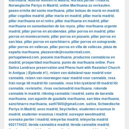
marihuana
Noorse feesten in Madrid
Norska partier i madrid
Norwegische Partys in Madrid
,
online Marihuana zu verkaufen
,
paseo ermita del santo marihuana
,
pillar bolsas de maria en madrid
,
pillar cogollos madrid
,
pillar maria en madrid
,
pillar maria madrid
,
pillar marihuana en el retiro
,
pillar marihuana en madrid
,
pillar
marihuana en sansebastian de los reyes
,
pillar marihuana urgente
madrid
,
pillar porros en alcobendas
,
pillar porros en madrid
,
pillar
porros en montecarmelo
,
pillar porros en pozuelo
,
pillar porros en
san blas
,
pillar porros en sanchinarro
,
pillar porros en sotogrande
,
pillar porros en vallecas
,
pillar porros en villa de vallecas
,
plaza de
españa marihuana
,
plazaverde@countermail.com
,
portugalweed.com
,
pozuelo marihuana
,
productos cannabicos en
madrid
,
prosperidad marihuana
,
punto de marihuana online
,
Pure
Sativa Landrace preservation and Pheno hunt with Rastafari Church
in Antigua | (Episode #1)
,
reizen van duitsland naar madrid voor
cannabis
,
reizen van noorwegen naar madrid voor cannabis
,
resa
från norge till madrid för cannabis
,
resa från tyskland till madrid för
cannabis
,
revistathc
,
rivas vaciamadrid marihuana
,
rokende
cannabis in madrid
,
rökning cannabis i madrid
,
sainz de baranda
marihuana
,
san agustin de guadalix marihuana
,
san blas marihuana
,
sanchinarro marihuana
,
sat97800@gmail.com
,
sativa
,
Schwedische
Partys in Madrid
,
sexo madrid
,
Seychelles
,
studenten erasmus in
madrid
,
studenter erasmus i madrid
,
surespot weedmadrid
,
svenska partier i madrid
,
teleyerba madrid
,
teleyerba madrid
602174422
,
tienda cannabica madrid
,
tienda cannabis madrid
,