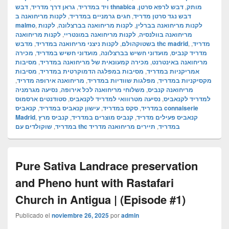
,
גראן דרך מדריד
,
ויד במדריד
,
דבש לרפא סרטן
,
דבש thnabica מותק
לקנות מריחואנה ב
,
חגים גרמניים במדריד
,
דבש נגד סרטן מדריד
malmo
,
לקנות
,
לקנות מריחואנה בברצלונה
,
לקנות מריחואנה בברלין
לקנות מריחואנה
,
לקנות מריחואנה במונטריי
,
מריחואנה בוולנסיה
,
לקנות ניצני מריחואנה במדריד
,
בשטוקהולם
מדבש thc madrid
,
,
מדריד
מכירה
,
מועדוני חשיש במדריד
,
מועדוני חשיש בברצלונה
,
מדריד קנביס
מסיבות
,
מכירה קמעונאית של מריחואנה במדריד
,
מריחואנה באינטרנט
מסיבות
,
מסיבות במפלגה הדמוקרטית במדריד
,
אמריקניות במדריד
,
מריחואנה אירופה מדריד
,
מפלגות שוודיות במדריד
,
מקסיקניות במדריד
נסיעה מגרמניה
,
משלוחי מריחואנה לכל אירופה
,
מריחואנה קנביס
סטודנטים ארסמוס
,
נסיעה מטרווואי למדריד לקנאביס
,
למדריד לקנאביס
קנאביס connaiserie
,
עישון קנאביס במדריד
,
סקס במדריד
,
במדריד
Madrid
,
קנביס מרץ
,
קנביס מוצרים במדריד
,
קנאביס פעילים מדריד
,
במדריד
תיירים מריחואנה מדריד
,
שוקולדים עם thc במדריד
Pure Sativa Landrace preservation
and Pheno hunt with Rastafari
Church in Antigua | (Episode #1)
Publicado el
noviembre 26, 2025
por
admin