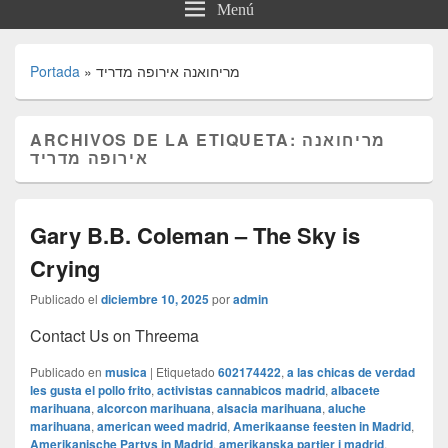
Menú
Portada
»
מריחואנה אירופה מדריד
ARCHIVOS DE LA ETIQUETA:
מריחואנה
אירופה מדריד
Gary B.B. Coleman – The Sky is
Crying
Publicado el
diciembre 10, 2025
por
admin
Contact Us on Threema
Publicado en
musica
|
Etiquetado
602174422
,
a las chicas de verdad
les gusta el pollo frito
,
activistas cannabicos madrid
,
albacete
marihuana
,
alcorcon marihuana
,
alsacia marihuana
,
aluche
marihuana
,
american weed madrid
,
Amerikaanse feesten in Madrid
,
Amerikanische Partys in Madrid
,
amerikanska partier i madrid
,