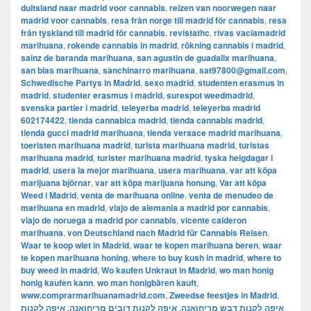
duitsland naar madrid voor cannabis
,
reizen van noorwegen naar
madrid voor cannabis
,
resa från norge till madrid för cannabis
,
resa
från tyskland till madrid för cannabis
,
revistathc
,
rivas vaciamadrid
marihuana
,
rokende cannabis in madrid
,
rökning cannabis i madrid
,
sainz de baranda marihuana
,
san agustin de guadalix marihuana
,
san blas marihuana
,
sanchinarro marihuana
,
sat97800@gmail.com
,
Schwedische Partys in Madrid
,
sexo madrid
,
studenten erasmus in
madrid
,
studenter erasmus i madrid
,
surespot weedmadrid
,
svenska partier i madrid
,
teleyerba madrid
,
teleyerba madrid
602174422
,
tienda cannabica madrid
,
tienda cannabis madrid
,
tienda gucci madrid marihuana
,
tienda versace madrid marihuana
,
toeristen marihuana madrid
,
turista marihuana madrid
,
turistas
marihuana madrid
,
turister marihuana madrid
,
tyska helgdagar i
madrid
,
usera la mejor marihuana
,
usera marihuana
,
var att köpa
marijuana björnar
,
var att köpa marijuana honung
,
Var att köpa
Weed i Madrid
,
venta de marihuana online
,
venta de menudeo de
marihuana en madrid
,
viajo de alemania a madrid por cannabis
,
viajo de noruega a madrid por cannabis
,
vicente calderon
marihuana
,
von Deutschland nach Madrid für Cannabis Reisen
,
Waar te koop wiet in Madrid
,
waar te kopen marihuana beren
,
waar
te kopen marihuana honing
,
where to buy kush in madrid
,
where to
buy weed in madrid
,
Wo kaufen Unkraut in Madrid
,
wo man honig
honig kaufen kann
,
wo man honigbären kauft
,
www.comprarmarihuanamadrid.com
,
Zweedse feestjes in Madrid
,
איפה לקנות
,
איפה לקנות דובים מריחואנה
,
איפה לקנות דבש מריחואנה