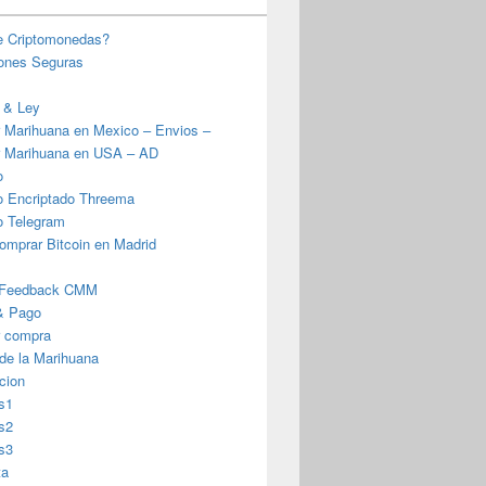
e Criptomonedas?
iones Seguras
 & Ley
 Marihuana en Mexico – Envios –
 Marihuana en USA – AD
o
o Encriptado Threema
o Telegram
omprar Bitcoin en Madrid
 Feedback CMM
& Pago
r compra
 de la Marihuana
cion
s1
s2
s3
ta