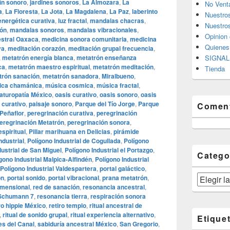
dín sonoro
,
jardines sonoros
,
La Almozara
,
La
No Vent
a
,
La Floresta
,
La Jota
,
La Magdalena
,
La Paz
,
laberinto
Nuestro
energética curativa
,
luz fractal
,
mandalas chacras
,
Nuestros
rón
,
mandalas sonoros
,
mandalas vibracionales
,
Opinion 
estral Oaxaca
,
medicina sonora comunitaria
,
medicina
Quiene
va
,
meditación corazón
,
meditación grupal frecuencia
,
,
metatrón energía blanca
,
metatrón enseñanza
SIGNAL 
ca
,
metatrón maestro espiritual
,
metatrón meditación
,
Tienda
trón sanación
,
metatrón sanadora
,
Miralbueno
,
ica chamánica
,
música cosmica
,
música fractal
,
aturopatía México
,
oasis curativo
,
oasis sonoro
,
oasis
 curativo
,
paisaje sonoro
,
Parque del Tío Jorge
,
Parque
Coment
Peñaflor
,
peregrinación curativa
,
peregrinación
eregrinación Metatrón
,
peregrinación sonora
,
spiritual
,
Pillar marihuana en Delicias
,
pirámide
ndustrial
,
Polígono Industrial de Cogullada
,
Polígono
dustrial de San Miguel
,
Polígono Industrial el Portazgo
,
Catego
gono Industrial Malpica-Alfindén
,
Polígono Industrial
Polígono Industrial Valdespartera
,
portal galáctico
,
Categorías
ón
,
portal sonido
,
portal vibracional
,
prana metatrón
,
imensional
,
red de sanación
,
resonancia ancestral
,
 Schumann 7
,
resonancia tierra
,
respiración sonora
ro hippie México
,
retiro templo
,
ritual ancestral de
,
ritual de sonido grupal
,
ritual experiencia alternativo
,
Etique
es del Canal
,
sabiduría ancestral México
,
San Gregorio
,