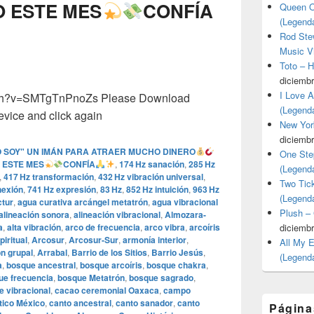
O ESTE MES
CONFÍA
Queen O
(Legend
Rod Stew
Music V
Toto – 
diciembr
I Love 
tch?v=SMTgTnPnoZs Please Download
(Legend
vice and click again
New Yor
diciembr
O SOY" UN IMÁN PARA ATRAER MUCHO DINERO
One Ste
 ESTE MES
CONFÍA
,
174 Hz sanación
,
285 Hz
(Legend
,
417 Hz transformación
,
432 Hz vibración universal
,
Two Tic
nexión
,
741 Hz expresión
,
83 Hz
,
852 Hz intuición
,
963 Hz
(Legend
tur
,
agua curativa arcángel metatrón
,
agua vibracional
Plush –
alineación sonora
,
alineación vibracional
,
Almozara-
a
,
alta vibración
,
arco de frecuencia
,
arco vibra
,
arcoíris
diciembr
piritual
,
Arcosur
,
Arcosur-Sur
,
armonía interior
,
All My 
n grupal
,
Arrabal
,
Barrio de los Sitios
,
Barrio Jesús
,
(Legend
a
,
bosque ancestral
,
bosque arcoíris
,
bosque chakra
,
ue frecuencia
,
bosque Metatrón
,
bosque sagrado
,
 vibracional
,
cacao ceremonial Oaxaca
,
campo
tico México
,
canto ancestral
,
canto sanador
,
canto
Página