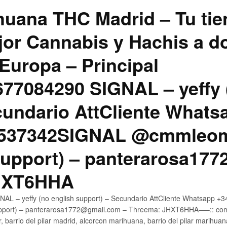
uana THC Madrid – Tu tie
jor Cannabis y Hachis a do
Europa – Principal
7084290 SIGNAL – yeffy 
cundario AttCliente Whats
4537342SIGNAL @cmmleom
support) – panterarosa17
JHXT6HHA
AL – yeffy (no english support) – Secundario AttCliente Whatsapp 
pport) – panterarosa1772@gmail.com – Threema: JHXT6HHA—–:: compr
, barrio del pilar madrid, alcorcon marihuana, barrio del pilar marihua