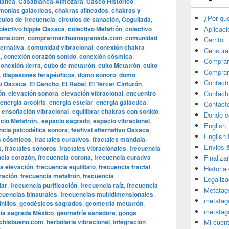
lanca
,
Casablanca-Almozara
,
Casco Histórico
,
monias galácticas
,
chakras alineados
,
chakras y
¿Por qu
culos de frecuencia
,
círculos de sanación
,
Cogullada
,
olectivo hippie Oaxaca
,
colectivo Metatrón
,
colectivo
Aplicac
lona.com
,
comprarmarihuanagranada.com
,
comunidad
Carrito
ternativa
,
comunidad vibracional
,
conexión chakra
Censura
a
,
conexión corazón sonido
,
conexión cósmica
,
Comprar
onexión tierra
,
cubo de metatrón
,
culto Metatrón
,
culto
Comprar
,
diapasones terapéuticos
,
domo sonoro
,
domo
Contact
vo Oaxaca
,
El Gancho
,
El Rabal
,
El Tercer Cinturón
,
ón
,
elevación sonora
,
elevación vibracional
,
encuentro
Contact
energía arcoíris
,
energía estelar
,
energía galáctica
,
Contact
,
ensoñación vibracional
,
equilibrar chakras con sonido
,
Donde c
cio Metatrón.
,
espacio sagrado
,
espacio vibracional
,
English
ncia psicodélica sonora
,
festival alternativo Oaxaca
,
English
s cósmicos
,
fractales curativos
,
fractales mandala
,
Envios 
s
,
fractales sonoros
,
fractales vibracionales
,
frecuencia
ncia corazón
,
frecuencia corona
,
frecuencia curativa
Finaliza
a elevación
,
frecuencia equilibrio
,
frecuencia fractal
,
Historia
ración
,
frecuencia metatrón
,
frecuencia
Legaliza
lar
,
frecuencia purificación
,
frecuencia raíz
,
frecuencia
Metatag
cuencias binaurales
,
frecuencias multidimensionales
,
metatag
nillos
,
geodésicos sagrados
,
geometría metatrón
,
metatag
ía sagrada México
,
geometría sanadora
,
gongs
chisbueno.com
,
herbolaria vibracional
,
integración
Mi cuen