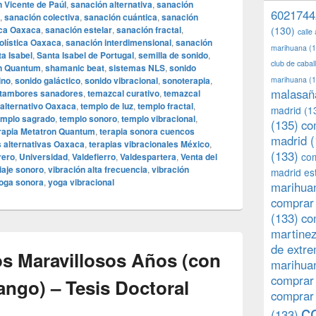
 Vicente de Paúl
,
sanación alternativa
,
sanación
6021744
,
sanación colectiva
,
sanación cuántica
,
sanación
ica Oaxaca
,
sanación estelar
,
sanación fractal
,
(130)
calle
olística Oaxaca
,
sanación interdimensional
,
sanación
marihuana
(1
a Isabel
,
Santa Isabel de Portugal
,
semilla de sonido
,
club de caba
on Quantum
,
shamanic beat
,
sistemas NLS
,
sonido
ino
,
sonido galáctico
,
sonido vibracional
,
sonoterapia
,
marihuana
(1
malasañ
tambores sanadores
,
temazcal curativo
,
temazcal
alternativo Oaxaca
,
templo de luz
,
templo fractal
,
madrid
(1
emplo sagrado
,
templo sonoro
,
templo vibracional
,
(135)
co
rapia Metatron Quantum
,
terapia sonora cuencos
madrid
(
s alternativas Oaxaca
,
terapias vibracionales México
,
(133)
com
rero
,
Universidad
,
Valdefierro
,
Valdespartera
,
Venta del
iaje sonoro
,
vibración alta frecuencia
,
vibración
madrid es
oga sonora
,
yoga vibracional
marihuan
comprar 
(133)
co
martine
de extr
os Maravillosos Años (con
marihuan
comprar
ango) – Tesis Doctoral
comprar
c
(133)