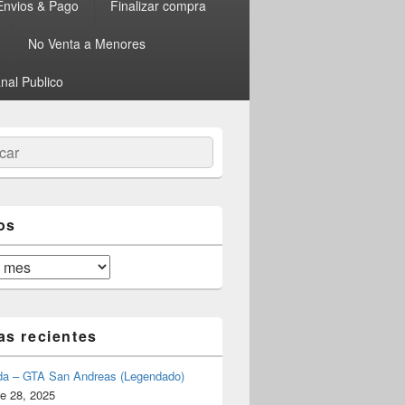
Envios & Pago
Finalizar compra
No Venta a Menores
nal Publico
ar
os
as recientes
da – GTA San Andreas (Legendado)
e 28, 2025