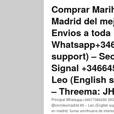
Comprar Marih
Madrid del me
Envios a toda 
Whatsapp+3467
support) – Se
Signal +3466
Leo (English 
– Threema: 
Principal Whatsapp+34677084290 SIGN
@cmmleomadrid.65 – Leo (English su
en madrid, fumar amrihuana de interior