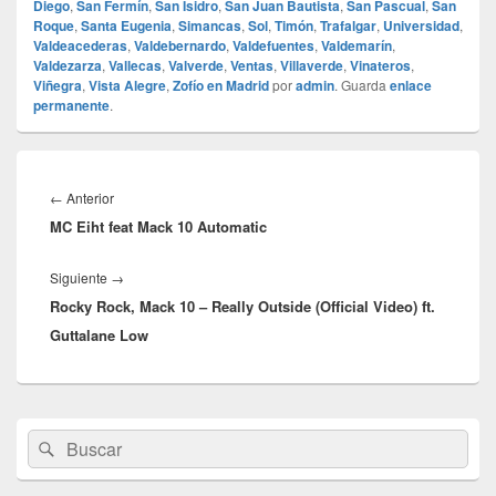
Diego
,
San Fermín
,
San Isidro
,
San Juan Bautista
,
San Pascual
,
San
Roque
,
Santa Eugenia
,
Simancas
,
Sol
,
Timón
,
Trafalgar
,
Universidad
,
Valdeacederas
,
Valdebernardo
,
Valdefuentes
,
Valdemarín
,
Valdezarza
,
Vallecas
,
Valverde
,
Ventas
,
Villaverde
,
Vinateros
,
Viñegra
,
Vista Alegre
,
Zofío en Madrid
por
admin
. Guarda
enlace
permanente
.
Navegación
de
Entrada
←
Anterior
entradas
MC Eiht feat Mack 10 Automatic
anterior:
Entrada
Siguiente
→
Rocky Rock, Mack 10 – Really Outside (Official Video) ft.
siguiente:
Guttalane Low
El
Buscar
Buscar
área
por:
de
widget