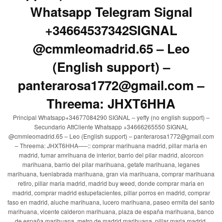
Whatsapp Telegram Signal
+34664537342SIGNAL
@cmmleomadrid.65 – Leo
(English support) –
panterarosa1772@gmail.com –
Threema: JHXT6HHA
Principal Whatsapp+34677084290 SIGNAL – yeffy (no english support) –
Secundario AttCliente Whatsapp +34666265550 SIGNAL
@cmmleomadrid.65 – Leo (English support) – panterarosa1772@gmail.com
– Threema: JHXT6HHA—–:: comprar marihuana madrid, pillar maria en
madrid, fumar amrihuana de interior, barrio del pilar madrid, alcorcon
marihuana, barrio del pilar marihuana, getafe marihuana, leganes
marihuana, fuenlabrada marihuana, gran via marihuana, comprar marihuana
retiro, pillar maria madrid, madrid buy weed, donde comprar maria en
madrid, comprar madrid estupefacientes, pillar porros en madrid, comprar
faso en madrid, aluche marihuana, lucero marihuana, paseo ermita del santo
marihuana, vicente calderon marihuana, plaza de españa marihuana, banco
de españa marihuana, metro de madrid marihuana, pillar maria madrid,