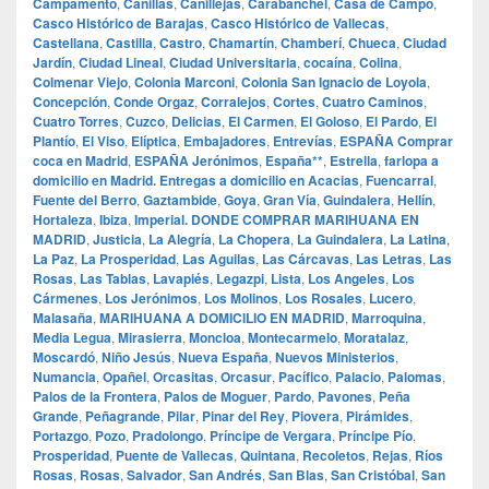
Campamento
,
Canillas
,
Canillejas
,
Carabanchel
,
Casa de Campo
,
Casco Histórico de Barajas
,
Casco Histórico de Vallecas
,
Castellana
,
Castilla
,
Castro
,
Chamartín
,
Chamberí
,
Chueca
,
Ciudad
Jardín
,
Ciudad Lineal
,
Ciudad Universitaria
,
cocaína
,
Colina
,
Colmenar Viejo
,
Colonia Marconi
,
Colonia San Ignacio de Loyola
,
Concepción
,
Conde Orgaz
,
Corralejos
,
Cortes
,
Cuatro Caminos
,
Cuatro Torres
,
Cuzco
,
Delicias
,
El Carmen
,
El Goloso
,
El Pardo
,
El
Plantío
,
El Viso
,
Elíptica
,
Embajadores
,
Entrevías
,
ESPAÑA Comprar
coca en Madrid
,
ESPAÑA Jerónimos
,
España**
,
Estrella
,
farlopa a
domicilio en Madrid. Entregas a domicilio en Acacias
,
Fuencarral
,
Fuente del Berro
,
Gaztambide
,
Goya
,
Gran Vía
,
Guindalera
,
Hellín
,
Hortaleza
,
Ibiza
,
Imperial. DONDE COMPRAR MARIHUANA EN
MADRID
,
Justicia
,
La Alegría
,
La Chopera
,
La Guindalera
,
La Latina
,
La Paz
,
La Prosperidad
,
Las Aguilas
,
Las Cárcavas
,
Las Letras
,
Las
Rosas
,
Las Tablas
,
Lavapiés
,
Legazpi
,
Lista
,
Los Angeles
,
Los
Cármenes
,
Los Jerónimos
,
Los Molinos
,
Los Rosales
,
Lucero
,
Malasaña
,
MARIHUANA A DOMICILIO EN MADRID
,
Marroquina
,
Media Legua
,
Mirasierra
,
Moncloa
,
Montecarmelo
,
Moratalaz
,
Moscardó
,
Niño Jesús
,
Nueva España
,
Nuevos Ministerios
,
Numancia
,
Opañel
,
Orcasitas
,
Orcasur
,
Pacífico
,
Palacio
,
Palomas
,
Palos de la Frontera
,
Palos de Moguer
,
Pardo
,
Pavones
,
Peña
Grande
,
Peñagrande
,
Pilar
,
Pinar del Rey
,
Piovera
,
Pirámides
,
Portazgo
,
Pozo
,
Pradolongo
,
Príncipe de Vergara
,
Príncipe Pío
,
Prosperidad
,
Puente de Vallecas
,
Quintana
,
Recoletos
,
Rejas
,
Ríos
Rosas
,
Rosas
,
Salvador
,
San Andrés
,
San Blas
,
San Cristóbal
,
San