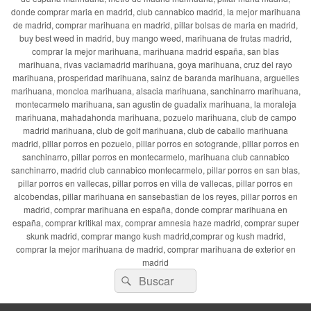
donde comprar maria en madrid, club cannabico madrid, la mejor marihuana
de madrid, comprar marihuana en madrid, pillar bolsas de maria en madrid,
buy best weed in madrid, buy mango weed, marihuana de frutas madrid,
comprar la mejor marihuana, marihuana madrid españa, san blas
marihuana, rivas vaciamadrid marihuana, goya marihuana, cruz del rayo
marihuana, prosperidad marihuana, sainz de baranda marihuana, arguelles
marihuana, moncloa marihuana, alsacia marihuana, sanchinarro marihuana,
montecarmelo marihuana, san agustin de guadalix marihuana, la moraleja
marihuana, mahadahonda marihuana, pozuelo marihuana, club de campo
madrid marihuana, club de golf marihuana, club de caballo marihuana
madrid, pillar porros en pozuelo, pillar porros en sotogrande, pillar porros en
sanchinarro, pillar porros en montecarmelo, marihuana club cannabico
sanchinarro, madrid club cannabico montecarmelo, pillar porros en san blas,
pillar porros en vallecas, pillar porros en villa de vallecas, pillar porros en
alcobendas, pillar marihuana en sansebastian de los reyes, pillar porros en
madrid, comprar marihuana en españa, donde comprar marihuana en
españa, comprar kritikal max, comprar amnesia haze madrid, comprar super
skunk madrid, comprar mango kush madrid,comprar og kush madrid,
comprar la mejor marihuana de madrid, comprar marihuana de exterior en
madrid
Buscar
Buscar
por: