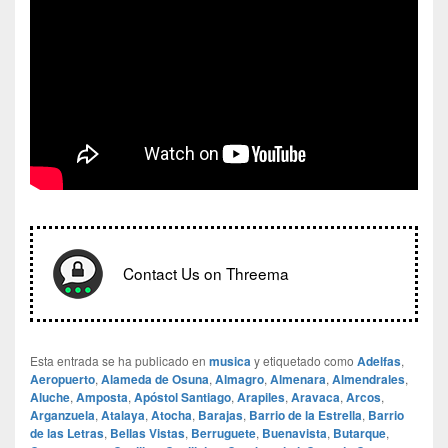
Contact Us on Threema
Esta entrada se ha publicado en
musica
y etiquetado como
Adelfas
,
Aeropuerto
,
Alameda de Osuna
,
Almagro
,
Almenara
,
Almendrales
,
Aluche
,
Amposta
,
Apóstol Santiago
,
Arapiles
,
Aravaca
,
Arcos
,
Arganzuela
,
Atalaya
,
Atocha
,
Barajas
,
Barrio de la Estrella
,
Barrio
de las Letras
,
Bellas Vistas
,
Berruguete
,
Buenavista
,
Butarque
,