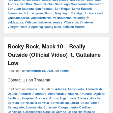
Andrés
,
San Blas
,
San Cristóbal
,
San Diego
,
San Fermín
,
San Isidro
,
San Juan Bautista
,
San Pascual
,
San Roque
,
Santa Eugenia
,
Simancas
,
Sol
,
the game
,
Timón
,
Tony Yayo
,
Trafalgar
,
Universidad
,
Valdeacederas
,
Valdebernardo
,
Valdefuentes
,
Valdemarín
,
Valdezarza
,
Vallecas
,
Valverde
,
Ventas
,
Villaverde
,
Vinateros
,
Viñegra
,
Vista Alegre
,
yg
,
young buck
,
Zofío en Madrid
Rocky Rock, Mack 10 – Really
Outside (Official Video) ft. Guttalane
Low
Publicado el
noviembre 19, 2025
por
admin
Contact Us on Threema
Publicado en
musica
|
Etiquetado
Adelfas
,
Aeropuerto
,
Alameda de
Osuna
,
Almagro
,
Almenara
,
Almendrales
,
Aluche
,
Amposta
,
Apóstol
Santiago
,
Arapiles
,
Aravaca
,
Arcos
,
Arganzuela
,
Atalaya
,
Atocha
,
Barajas
,
Barrio de la Estrella
,
Barrio de las Letras
,
Bellas Vistas
,
Berruguete
,
Buenavista
,
Butarque
,
Campamento
,
Canillas
,
Canillejas
,
Carabanchel
,
Casa de Campo
,
Casco Histórico de