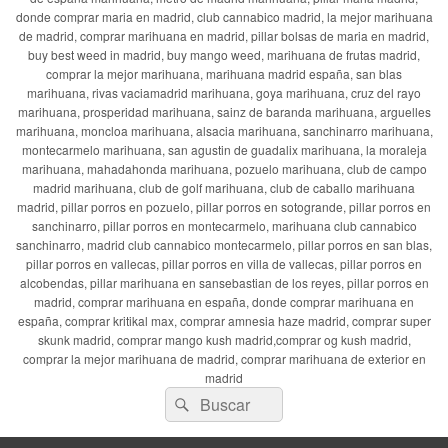
donde comprar maria en madrid, club cannabico madrid, la mejor marihuana
de madrid, comprar marihuana en madrid, pillar bolsas de maria en madrid,
buy best weed in madrid, buy mango weed, marihuana de frutas madrid,
comprar la mejor marihuana, marihuana madrid españa, san blas
marihuana, rivas vaciamadrid marihuana, goya marihuana, cruz del rayo
marihuana, prosperidad marihuana, sainz de baranda marihuana, arguelles
marihuana, moncloa marihuana, alsacia marihuana, sanchinarro marihuana,
montecarmelo marihuana, san agustin de guadalix marihuana, la moraleja
marihuana, mahadahonda marihuana, pozuelo marihuana, club de campo
madrid marihuana, club de golf marihuana, club de caballo marihuana
madrid, pillar porros en pozuelo, pillar porros en sotogrande, pillar porros en
sanchinarro, pillar porros en montecarmelo, marihuana club cannabico
sanchinarro, madrid club cannabico montecarmelo, pillar porros en san blas,
pillar porros en vallecas, pillar porros en villa de vallecas, pillar porros en
alcobendas, pillar marihuana en sansebastian de los reyes, pillar porros en
madrid, comprar marihuana en españa, donde comprar marihuana en
españa, comprar kritikal max, comprar amnesia haze madrid, comprar super
skunk madrid, comprar mango kush madrid,comprar og kush madrid,
comprar la mejor marihuana de madrid, comprar marihuana de exterior en
madrid
Buscar
Buscar
por: