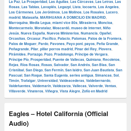
La Paz
,
La Prosperidad
,
Las Aguilas
,
Las Cárcavas
,
Las Letras
,
Las
Rosas
,
Las Tablas
,
Lavapiés
,
Legazpi
,
Lista
,
locoarts
,
Los Angeles
,
Los Cármenes
,
Los Jerónimos
,
Los Molinos
,
Los Rosales
,
Lucero
,
madrid
,
Malasaña
,
MARIHUANA A DOMICILIO EN MADRID
,
Marroquina
,
Media Legua
,
miami vice 80s
,
Mirasierra
,
Moncloa
,
Montecarmelo
,
Moratalaz
,
Moscardó
,
museo de internet
,
Niño
Jesús
,
Nueva España
,
Nuevos Ministerios
,
Numancia
,
Opañel
,
Orcasitas
,
Orcasur
,
Pacífico
,
Palacio
,
Palomas
,
Palos de la Frontera
,
Palos de Moguer
,
Pardo
,
Pavones
,
Payo poni
,
payos
,
Peña Grande
,
Peñagrande
,
Pilar
,
pillar porros madrid
,
Pinar del Rey
,
Piovera
,
Pirámides
,
Portazgo
,
Pozo
,
Pradolongo
,
Príncipe de Vergara
,
Príncipe Pío
,
Prosperidad
,
Puente de Vallecas
,
Quintana
,
Recoletos
,
Rejas
,
Ríos Rosas
,
Rosas
,
Salvador
,
San Andrés
,
San Blas
,
San
Cristóbal
,
San Diego
,
San Fermín
,
San Isidro
,
San Juan Bautista
,
San
Pascual
,
San Roque
,
Santa Eugenia
,
series antigua
,
Simancas
,
Sol
,
Timón
,
Trafalgar
,
Universidad
,
Valdeacederas
,
Valdebernardo
,
Valdefuentes
,
Valdemarín
,
Valdezarza
,
Vallecas
,
Valverde
,
Ventas
,
Villaverde
,
Vinateros
,
Viñegra
,
Vista Alegre
,
Zofío en Madrid
Eagles – Hotel California (Official
Audio)