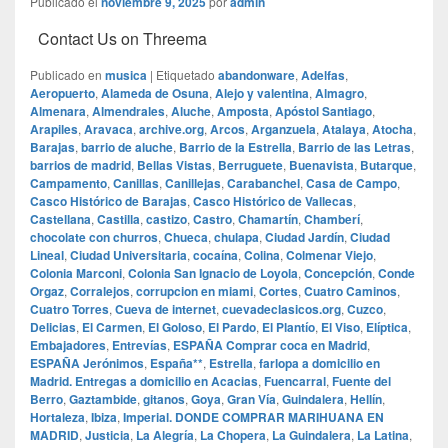
Publicado el
noviembre 9, 2025
por
admin
Contact Us on Threema
Publicado en
musica
|
Etiquetado
abandonware
,
Adelfas
,
Aeropuerto
,
Alameda de Osuna
,
Alejo y valentina
,
Almagro
,
Almenara
,
Almendrales
,
Aluche
,
Amposta
,
Apóstol Santiago
,
Arapiles
,
Aravaca
,
archive.org
,
Arcos
,
Arganzuela
,
Atalaya
,
Atocha
,
Barajas
,
barrio de aluche
,
Barrio de la Estrella
,
Barrio de las Letras
,
barrios de madrid
,
Bellas Vistas
,
Berruguete
,
Buenavista
,
Butarque
,
Campamento
,
Canillas
,
Canillejas
,
Carabanchel
,
Casa de Campo
,
Casco Histórico de Barajas
,
Casco Histórico de Vallecas
,
Castellana
,
Castilla
,
castizo
,
Castro
,
Chamartín
,
Chamberí
,
chocolate con churros
,
Chueca
,
chulapa
,
Ciudad Jardín
,
Ciudad
Lineal
,
Ciudad Universitaria
,
cocaína
,
Colina
,
Colmenar Viejo
,
Colonia Marconi
,
Colonia San Ignacio de Loyola
,
Concepción
,
Conde
Orgaz
,
Corralejos
,
corrupcion en miami
,
Cortes
,
Cuatro Caminos
,
Cuatro Torres
,
Cueva de internet
,
cuevadeclasicos.org
,
Cuzco
,
Delicias
,
El Carmen
,
El Goloso
,
El Pardo
,
El Plantío
,
El Viso
,
Elíptica
,
Embajadores
,
Entrevías
,
ESPAÑA Comprar coca en Madrid
,
ESPAÑA Jerónimos
,
España**
,
Estrella
,
farlopa a domicilio en
Madrid. Entregas a domicilio en Acacias
,
Fuencarral
,
Fuente del
Berro
,
Gaztambide
,
gitanos
,
Goya
,
Gran Vía
,
Guindalera
,
Hellín
,
Hortaleza
,
Ibiza
,
Imperial. DONDE COMPRAR MARIHUANA EN
MADRID
,
Justicia
,
La Alegría
,
La Chopera
,
La Guindalera
,
La Latina
,