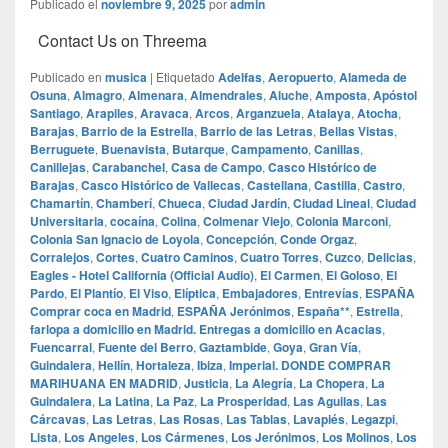
Publicado el
noviembre 9, 2025
por
admin
Contact Us on Threema
Publicado en
musica
|
Etiquetado
Adelfas
,
Aeropuerto
,
Alameda de
Osuna
,
Almagro
,
Almenara
,
Almendrales
,
Aluche
,
Amposta
,
Apóstol
Santiago
,
Arapiles
,
Aravaca
,
Arcos
,
Arganzuela
,
Atalaya
,
Atocha
,
Barajas
,
Barrio de la Estrella
,
Barrio de las Letras
,
Bellas Vistas
,
Berruguete
,
Buenavista
,
Butarque
,
Campamento
,
Canillas
,
Canillejas
,
Carabanchel
,
Casa de Campo
,
Casco Histórico de
Barajas
,
Casco Histórico de Vallecas
,
Castellana
,
Castilla
,
Castro
,
Chamartín
,
Chamberí
,
Chueca
,
Ciudad Jardín
,
Ciudad Lineal
,
Ciudad
Universitaria
,
cocaína
,
Colina
,
Colmenar Viejo
,
Colonia Marconi
,
Colonia San Ignacio de Loyola
,
Concepción
,
Conde Orgaz
,
Corralejos
,
Cortes
,
Cuatro Caminos
,
Cuatro Torres
,
Cuzco
,
Delicias
,
Eagles - Hotel California (Official Audio)
,
El Carmen
,
El Goloso
,
El
Pardo
,
El Plantío
,
El Viso
,
Elíptica
,
Embajadores
,
Entrevías
,
ESPAÑA
Comprar coca en Madrid
,
ESPAÑA Jerónimos
,
España**
,
Estrella
,
farlopa a domicilio en Madrid. Entregas a domicilio en Acacias
,
Fuencarral
,
Fuente del Berro
,
Gaztambide
,
Goya
,
Gran Vía
,
Guindalera
,
Hellín
,
Hortaleza
,
Ibiza
,
Imperial. DONDE COMPRAR
MARIHUANA EN MADRID
,
Justicia
,
La Alegría
,
La Chopera
,
La
Guindalera
,
La Latina
,
La Paz
,
La Prosperidad
,
Las Aguilas
,
Las
Cárcavas
,
Las Letras
,
Las Rosas
,
Las Tablas
,
Lavapiés
,
Legazpi
,
Lista
,
Los Angeles
,
Los Cármenes
,
Los Jerónimos
,
Los Molinos
,
Los