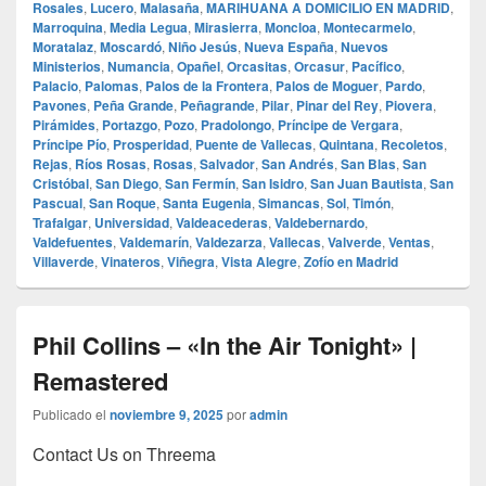
Rosales
,
Lucero
,
Malasaña
,
MARIHUANA A DOMICILIO EN MADRID
,
Marroquina
,
Media Legua
,
Mirasierra
,
Moncloa
,
Montecarmelo
,
Moratalaz
,
Moscardó
,
Niño Jesús
,
Nueva España
,
Nuevos
Ministerios
,
Numancia
,
Opañel
,
Orcasitas
,
Orcasur
,
Pacífico
,
Palacio
,
Palomas
,
Palos de la Frontera
,
Palos de Moguer
,
Pardo
,
Pavones
,
Peña Grande
,
Peñagrande
,
Pilar
,
Pinar del Rey
,
Piovera
,
Pirámides
,
Portazgo
,
Pozo
,
Pradolongo
,
Príncipe de Vergara
,
Príncipe Pío
,
Prosperidad
,
Puente de Vallecas
,
Quintana
,
Recoletos
,
Rejas
,
Ríos Rosas
,
Rosas
,
Salvador
,
San Andrés
,
San Blas
,
San
Cristóbal
,
San Diego
,
San Fermín
,
San Isidro
,
San Juan Bautista
,
San
Pascual
,
San Roque
,
Santa Eugenia
,
Simancas
,
Sol
,
Timón
,
Trafalgar
,
Universidad
,
Valdeacederas
,
Valdebernardo
,
Valdefuentes
,
Valdemarín
,
Valdezarza
,
Vallecas
,
Valverde
,
Ventas
,
Villaverde
,
Vinateros
,
Viñegra
,
Vista Alegre
,
Zofío en Madrid
Phil Collins – «In the Air Tonight» |
Remastered
Publicado el
noviembre 9, 2025
por
admin
Contact Us on Threema