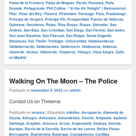
Palos de la Frontera
,
Palos de Moguer
,
Pardo
,
Pavones
,
Peña
Grande
,
Peñagrande
,
Phil Collins - "In the Air Tonight" | Remastered
,
Pilar
,
Pinar del Rey
,
Piovera
,
Pirámides
,
Portazgo
,
Pozo
,
Pradolongo
,
Príncipe de Vergara
,
Príncipe Pío
,
Prosperidad
,
Puente de Vallecas
,
Quintana
,
Recoletos
,
Rejas
,
Ríos Rosas
,
Rosas
,
Salvador
,
San
Andrés
,
San Blas
,
San Cristóbal
,
San Diego
,
San Fermín
,
San Isidro
,
San Juan Bautista
,
San Pascual
,
San Roque
,
Santa Eugenia
,
Simancas
,
Sol
,
Timón
,
Trafalgar
,
Universidad
,
Valdeacederas
,
Valdebernardo
,
Valdefuentes
,
Valdemarín
,
Valdezarza
,
Vallecas
,
Valverde
,
Ventas
,
Villaverde
,
Vinateros
,
Viñegra
,
Vista Alegre
,
Zofío
en Madrid
Walking On The Moon – The Police
Publicado el
noviembre 9, 2025
por
admin
Contact Us on Threema
Publicado en
musica
|
Etiquetado
Adelfas
,
Aeropuerto
,
Alameda de
Osuna
,
Almagro
,
Almenara
,
Almendrales
,
Aluche
,
Amposta
,
Apóstol
Santiago
,
Arapiles
,
Aravaca
,
Arcos
,
Arganzuela
,
Atalaya
,
Atocha
,
Barajas
,
Barrio de la Estrella
,
Barrio de las Letras
,
Bellas Vistas
,
Berruguete
,
Buenavista
,
Butarque
,
Campamento
,
Canillas
,