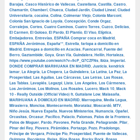
Barajas
,
Casco Histórico de Vallecas
,
Castellana
,
Castilla
,
Castro
,
Chamartín
,
Chamberí
,
Chueca
,
Ciudad Jardín
,
Ciudad Lineal
,
Ciudad
Universitaria
,
cocaína
,
Colina
,
Colmenar Viejo
,
Colonia Marconi
,
Colonia San Ignacio de Loyola
,
Concepción
,
Conde Orgaz
,
Corralejos
,
Cortes
,
Cuatro Caminos
,
Cuatro Torres
,
Cuzco
,
Delicias
,
El Carmen
,
El Goloso
,
El Pardo
,
El Plantío
,
El Viso
,
Elíptica
,
Embajadores
,
Entrevías
,
ESPAÑA Comprar coca en Madrid
,
ESPAÑA Jerónimos
,
España**
,
Estrella
,
farlopa a domicilio en
Madrid. Entregas a domicilio en Acacias
,
Fuencarral
,
Fuente del
Berro
,
Gaztambide
,
Goya
,
Gran Vía
,
Guindalera
,
Hellín
,
Hortaleza
,
https://www.youtube.com/watch?v=9cP_Q7CZFNs
,
Ibiza
,
Imperial.
DONDE COMPRAR MARIHUANA EN MADRID
,
Justicia
,
kendrick
lamar
,
La Alegría
,
La Chopera
,
La Guindalera
,
La Latina
,
La Paz
,
La
Prosperidad
,
Las Aguilas
,
Las Cárcavas
,
Las Letras
,
Las Rosas
,
Las Tablas
,
Lavapiés
,
Legazpi
,
Lista
,
Los Angeles
,
Los Cármenes
,
Los Jerónimos
,
Los Molinos
,
Los Rosales
,
Lucero
,
Mack 10
,
Mack
10 - Really Outside (Official Video) ft. Guttalane Low
,
Malasaña
,
MARIHUANA A DOMICILIO EN MADRID
,
Marroquina
,
Media Legua
,
Mirasierra
,
Moncloa
,
Montecarmelo
,
Moratalaz
,
Moscardó
,
MTV
,
Niño Jesús
,
Nueva España
,
Nuevos Ministerios
,
Numancia
,
Opañel
,
Orcasitas
,
Orcasur
,
Pacífico
,
Palacio
,
Palomas
,
Palos de la Frontera
,
Palos de Moguer
,
Pardo
,
Pavones
,
Peña Grande
,
Peñagrande
,
Pilar
,
Pinar del Rey
,
Piovera
,
Pirámides
,
Portazgo
,
Pozo
,
Pradolongo
,
Príncipe de Vergara
,
Príncipe Pío
,
Prosperidad
,
Puente de Vallecas
,
Quintana
,
Recoletos
,
Rejas
,
Ríos Rosas
,
Rocky Rock
,
Rosas
,