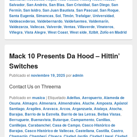
Salvador
,
San Andrés
,
San Blas
,
San Cristóbal
,
San Diego
,
San
Fermín
,
San Isidro
,
San Juan Bautista
,
San Pascual
,
San Roque
,
Santa Eugenia
,
Simancas
,
Sol
,
Timón
,
Trafalgar
,
Universidad
,
Valdeacederas
,
Valdebernardo
,
Valdefuentes
,
Valdemarín
,
Valdezarza
,
Vallecas
,
Valverde
,
Ventas
,
Villaverde
,
Vinateros
,
Viñegra
,
Vista Alegre
,
West Coast
,
West side
,
Xzibit
,
Zofío en Madrid
Mack 10 Presents Da Hood – Hittin’
Switches
Publicado el
noviembre 19, 2025
por
admin
Contact Us on Threema
Publicado en
musica
|
Etiquetado
Adelfas
,
Aeropuerto
,
Alameda de
Osuna
,
Almagro
,
Almenara
,
Almendrales
,
Aluche
,
Amposta
,
Apóstol
Santiago
,
Arapiles
,
Aravaca
,
Arcos
,
Arganzuela
,
Atalaya
,
Atocha
,
Barajas
,
Barrio de la Estrella
,
Barrio de las Letras
,
Bellas Vistas
,
Berruguete
,
Buenavista
,
Butarque
,
Campamento
,
Canillas
,
Canillejas
,
Carabanchel
,
Casa de Campo
,
Casco Histórico de
Barajas
,
Casco Histórico de Vallecas
,
Castellana
,
Castilla
,
Castro
,
Chamartín
,
Chamberí
,
Chueca
,
Ciudad Jardín
,
Ciudad Lineal
,
Ciudad