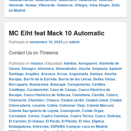
Valverde
,
Ventas
,
Villaverde
,
Vinateros
,
Viñegra
,
Vista Alegre
,
Zofío
en Madrid
MC Eiht feat Mack 10 Automatic
Publicado el
noviembre 19, 2025
por
admin
Contact Us on Threema
Publicado en
musica
|
Etiquetado
Adelfas
,
Aeropuerto
,
Alameda de
Osuna
,
Almagro
,
Almenara
,
Almendrales
,
Aluche
,
Amposta
,
Apóstol
Santiago
,
Arapiles
,
Aravaca
,
Arcos
,
Arganzuela
,
Atalaya
,
Atocha
,
Barajas
,
Barrio de la Estrella
,
Barrio de las Letras
,
Bellas Vistas
,
Berruguete
,
Buenavista
,
Butarque
,
Campamento
,
Canillas
,
Canillejas
,
Carabanchel
,
Casa de Campo
,
Casco Histórico de
Barajas
,
Casco Histórico de Vallecas
,
Castellana
,
Castilla
,
Castro
,
Chamartín
,
Chamberí
,
Chueca
,
Ciudad Jardín
,
Ciudad Lineal
,
Ciudad
Universitaria
,
cocaína
,
Colina
,
Colmenar Viejo
,
Colonia Marconi
,
Colonia San Ignacio de Loyola
,
Concepción
,
Conde Orgaz
,
Corralejos
,
Cortes
,
Cuatro Caminos
,
Cuatro Torres
,
Cuzco
,
Delicias
,
El Carmen
,
El Goloso
,
El Pardo
,
El Plantío
,
El Viso
,
Elíptica
,
Embajadores
,
Entrevías
,
ESPAÑA Comprar coca en Madrid
,