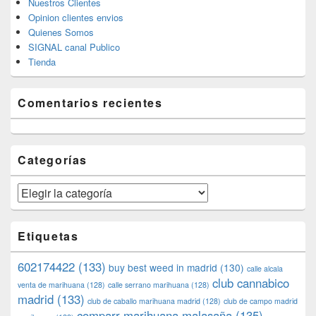
Nuestros Clientes
Opinion clientes envios
Quienes Somos
SIGNAL canal Publico
Tienda
Comentarios recientes
Categorías
Categorías
Etiquetas
602174422
(133)
buy best weed in madrid
(130)
calle alcala
club cannabico
venta de marihuana
(128)
calle serrano marihuana
(128)
madrid
(133)
club de caballo marihuana madrid
(128)
club de campo madrid
comparr marihuana malasaña
(135)