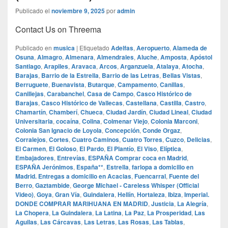
Publicado el
noviembre 9, 2025
por
admin
Contact Us on Threema
Publicado en
musica
|
Etiquetado
Adelfas
,
Aeropuerto
,
Alameda de
Osuna
,
Almagro
,
Almenara
,
Almendrales
,
Aluche
,
Amposta
,
Apóstol
Santiago
,
Arapiles
,
Aravaca
,
Arcos
,
Arganzuela
,
Atalaya
,
Atocha
,
Barajas
,
Barrio de la Estrella
,
Barrio de las Letras
,
Bellas Vistas
,
Berruguete
,
Buenavista
,
Butarque
,
Campamento
,
Canillas
,
Canillejas
,
Carabanchel
,
Casa de Campo
,
Casco Histórico de
Barajas
,
Casco Histórico de Vallecas
,
Castellana
,
Castilla
,
Castro
,
Chamartín
,
Chamberí
,
Chueca
,
Ciudad Jardín
,
Ciudad Lineal
,
Ciudad
Universitaria
,
cocaína
,
Colina
,
Colmenar Viejo
,
Colonia Marconi
,
Colonia San Ignacio de Loyola
,
Concepción
,
Conde Orgaz
,
Corralejos
,
Cortes
,
Cuatro Caminos
,
Cuatro Torres
,
Cuzco
,
Delicias
,
El Carmen
,
El Goloso
,
El Pardo
,
El Plantío
,
El Viso
,
Elíptica
,
Embajadores
,
Entrevías
,
ESPAÑA Comprar coca en Madrid
,
ESPAÑA Jerónimos
,
España**
,
Estrella
,
farlopa a domicilio en
Madrid. Entregas a domicilio en Acacias
,
Fuencarral
,
Fuente del
Berro
,
Gaztambide
,
George Michael - Careless Whisper (Official
Video)
,
Goya
,
Gran Vía
,
Guindalera
,
Hellín
,
Hortaleza
,
Ibiza
,
Imperial.
DONDE COMPRAR MARIHUANA EN MADRID
,
Justicia
,
La Alegría
,
La Chopera
,
La Guindalera
,
La Latina
,
La Paz
,
La Prosperidad
,
Las
Aguilas
,
Las Cárcavas
,
Las Letras
,
Las Rosas
,
Las Tablas
,