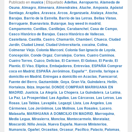
Publicado en
musica
|
Etiquetado
Adelfas
,
Aeropuerto
,
Alameda de
Osuna
,
Almagro
,
Almenara
,
Almendrales
,
Aluche
,
Amposta
,
Apóstol
Santiago
,
Arapiles
,
Aravaca
,
Arcos
,
Arganzuela
,
Atalaya
,
Atocha
,
Barajas
,
Barrio de la Estrella
,
Barrio de las Letras
,
Bellas Vistas
,
Berruguete
,
Buenavista
,
Butarque
,
buy weed in madrid
,
Campamento
,
Canillas
,
Canillejas
,
Carabanchel
,
Casa de Campo
,
Casco Histórico de Barajas
,
Casco Histórico de Vallecas
,
Castellana
,
Castilla
,
Castro
,
Chamartín
,
Chamberí
,
Chueca
,
Ciudad
Jardín
,
Ciudad Lineal
,
Ciudad Universitaria
,
cocaína
,
Colina
,
Colmenar Viejo
,
Colonia Marconi
,
Colonia San Ignacio de Loyola
,
Concepción
,
Conde Orgaz
,
Corralejos
,
Cortes
,
Cuatro Caminos
,
Cuatro Torres
,
Cuzco
,
Delicias
,
El Carmen
,
El Goloso
,
El Pardo
,
El
Plantío
,
El Viso
,
Elíptica
,
Embajadores
,
Entrevías
,
ESPAÑA Comprar
coca en Madrid
,
ESPAÑA Jerónimos
,
España**
,
Estrella
,
farlopa a
domicilio en Madrid. Entregas a domicilio en Acacias
,
Fuencarral
,
Fuente del Berro
,
Gaztambide
,
Goya
,
Gran Vía
,
Guindalera
,
Hellín
,
Hortaleza
,
Ibiza
,
Imperial. DONDE COMPRAR MARIHUANA EN
MADRID
,
Justicia
,
La Alegría
,
La Chopera
,
La Guindalera
,
La Latina
,
La Paz
,
La Prosperidad
,
Las Aguilas
,
Las Cárcavas
,
Las Letras
,
Las
Rosas
,
Las Tablas
,
Lavapiés
,
Legazpi
,
Lista
,
Los Angeles
,
Los
Cármenes
,
Los Jerónimos
,
Los Molinos
,
Los Rosales
,
Lucero
,
Malasaña
,
MARIHUANA A DOMICILIO EN MADRID
,
Marroquina
,
Media Legua
,
Mirasierra
,
Moncloa
,
Montecarmelo
,
Moratalaz
,
Moscardó
,
Niño Jesús
,
Nueva España
,
Nuevos Ministerios
,
Numancia
,
Opañel
,
Orcasitas
,
Orcasur
,
Pacífico
,
Palacio
,
Palomas
,