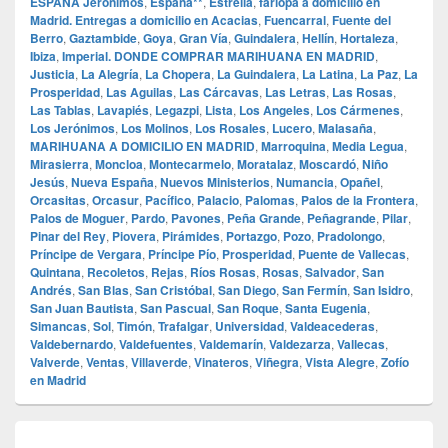
ESPAÑA Jerónimos
,
España**
,
Estrella
,
farlopa a domicilio en
Madrid. Entregas a domicilio en Acacias
,
Fuencarral
,
Fuente del
Berro
,
Gaztambide
,
Goya
,
Gran Vía
,
Guindalera
,
Hellín
,
Hortaleza
,
Ibiza
,
Imperial. DONDE COMPRAR MARIHUANA EN MADRID
,
Justicia
,
La Alegría
,
La Chopera
,
La Guindalera
,
La Latina
,
La Paz
,
La
Prosperidad
,
Las Aguilas
,
Las Cárcavas
,
Las Letras
,
Las Rosas
,
Las Tablas
,
Lavapiés
,
Legazpi
,
Lista
,
Los Angeles
,
Los Cármenes
,
Los Jerónimos
,
Los Molinos
,
Los Rosales
,
Lucero
,
Malasaña
,
MARIHUANA A DOMICILIO EN MADRID
,
Marroquina
,
Media Legua
,
Mirasierra
,
Moncloa
,
Montecarmelo
,
Moratalaz
,
Moscardó
,
Niño
Jesús
,
Nueva España
,
Nuevos Ministerios
,
Numancia
,
Opañel
,
Orcasitas
,
Orcasur
,
Pacífico
,
Palacio
,
Palomas
,
Palos de la Frontera
,
Palos de Moguer
,
Pardo
,
Pavones
,
Peña Grande
,
Peñagrande
,
Pilar
,
Pinar del Rey
,
Piovera
,
Pirámides
,
Portazgo
,
Pozo
,
Pradolongo
,
Príncipe de Vergara
,
Príncipe Pío
,
Prosperidad
,
Puente de Vallecas
,
Quintana
,
Recoletos
,
Rejas
,
Ríos Rosas
,
Rosas
,
Salvador
,
San
Andrés
,
San Blas
,
San Cristóbal
,
San Diego
,
San Fermín
,
San Isidro
,
San Juan Bautista
,
San Pascual
,
San Roque
,
Santa Eugenia
,
Simancas
,
Sol
,
Timón
,
Trafalgar
,
Universidad
,
Valdeacederas
,
Valdebernardo
,
Valdefuentes
,
Valdemarín
,
Valdezarza
,
Vallecas
,
Valverde
,
Ventas
,
Villaverde
,
Vinateros
,
Viñegra
,
Vista Alegre
,
Zofío
en Madrid