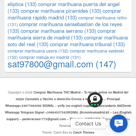
eliptica
(133)
comprar marihuana puerta del angel
(133)
comprar marihuana pìramides
(133)
comprar
marihuana rapido madrid
(133)
comprar marihuana retiro
comprar marihuana sansebastian de los reyes
(131)
(133)
comprar marihuana serrano
(133)
comprar
marihuana sierra de madrid
(133)
comprar marihuana
soto del real
(133)
comprar marihuana tribunal
(133)
comprar marihuana usera
(132)
comprar marihuana valdeski
(132)
comprar matuja en madrid
(131)
sat97800@gmail.com
(147)
Copyright © 2026
Comprar Marihuana THC Madrid – Tu tienda online en Madrid del
mejor Cannabis y Hachis a domicilio Envios a toda Europa – Principal
Whatsapp+34677084290 SIGNAL – yeffy (no english support) – Secundario AttCliente
Whatsapp Telegram Signal +34664537342SIGNAL @cmmleomadrid.65 – Leo (English
support) – panterarosa1772@gmail.com – Threema: JHXT6HHA
. Todos los Derechos
Contac
Contact Us
Reservados.
Us
Theme: Catch Box by
Catch Themes