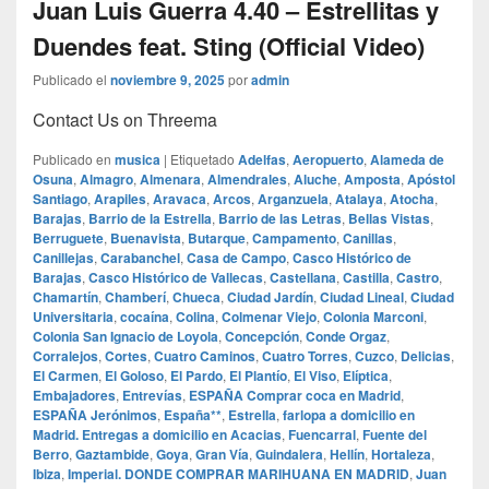
Juan Luis Guerra 4.40 – Estrellitas y
Duendes feat. Sting (Official Video)
Publicado el
noviembre 9, 2025
por
admin
Contact Us on Threema
Publicado en
musica
|
Etiquetado
Adelfas
,
Aeropuerto
,
Alameda de
Osuna
,
Almagro
,
Almenara
,
Almendrales
,
Aluche
,
Amposta
,
Apóstol
Santiago
,
Arapiles
,
Aravaca
,
Arcos
,
Arganzuela
,
Atalaya
,
Atocha
,
Barajas
,
Barrio de la Estrella
,
Barrio de las Letras
,
Bellas Vistas
,
Berruguete
,
Buenavista
,
Butarque
,
Campamento
,
Canillas
,
Canillejas
,
Carabanchel
,
Casa de Campo
,
Casco Histórico de
Barajas
,
Casco Histórico de Vallecas
,
Castellana
,
Castilla
,
Castro
,
Chamartín
,
Chamberí
,
Chueca
,
Ciudad Jardín
,
Ciudad Lineal
,
Ciudad
Universitaria
,
cocaína
,
Colina
,
Colmenar Viejo
,
Colonia Marconi
,
Colonia San Ignacio de Loyola
,
Concepción
,
Conde Orgaz
,
Corralejos
,
Cortes
,
Cuatro Caminos
,
Cuatro Torres
,
Cuzco
,
Delicias
,
El Carmen
,
El Goloso
,
El Pardo
,
El Plantío
,
El Viso
,
Elíptica
,
Embajadores
,
Entrevías
,
ESPAÑA Comprar coca en Madrid
,
ESPAÑA Jerónimos
,
España**
,
Estrella
,
farlopa a domicilio en
Madrid. Entregas a domicilio en Acacias
,
Fuencarral
,
Fuente del
Berro
,
Gaztambide
,
Goya
,
Gran Vía
,
Guindalera
,
Hellín
,
Hortaleza
,
Ibiza
,
Imperial. DONDE COMPRAR MARIHUANA EN MADRID
,
Juan