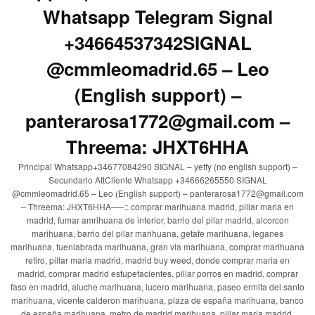
Whatsapp Telegram Signal
+34664537342SIGNAL
@cmmleomadrid.65 – Leo
(English support) –
panterarosa1772@gmail.com –
Threema: JHXT6HHA
Principal Whatsapp+34677084290 SIGNAL – yeffy (no english support) –
Secundario AttCliente Whatsapp +34666265550 SIGNAL
@cmmleomadrid.65 – Leo (English support) – panterarosa1772@gmail.com
– Threema: JHXT6HHA—–:: comprar marihuana madrid, pillar maria en
madrid, fumar amrihuana de interior, barrio del pilar madrid, alcorcon
marihuana, barrio del pilar marihuana, getafe marihuana, leganes
marihuana, fuenlabrada marihuana, gran via marihuana, comprar marihuana
retiro, pillar maria madrid, madrid buy weed, donde comprar maria en
madrid, comprar madrid estupefacientes, pillar porros en madrid, comprar
faso en madrid, aluche marihuana, lucero marihuana, paseo ermita del santo
marihuana, vicente calderon marihuana, plaza de españa marihuana, banco
de españa marihuana, metro de madrid marihuana, pillar maria madrid,