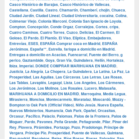
Casco Histórico de Barajas
,
Casco Histórico de Vallecas
,
Castellana
,
Castilla
,
Castro
,
Chamartín
,
Chamberí
,
chojin
,
Chueca
,
Ciudad Jardín
,
Ciudad Lineal
,
Ciudad Universitaria
,
cocaína
,
Colina
,
Colmenar Viejo
,
Colonia Marconi
,
Colonia San Ignacio de Loyola
,
Compton
,
Concepción
,
Conde Orgaz
,
Corralejos
,
Cortes
,
crips
,
Cuatro Caminos
,
Cuatro Torres
,
Cuzco
,
Delicias
,
El Carmen
,
El
Goloso
,
El Pardo
,
El Plantío
,
El Viso
,
Elíptica
,
Embajadores
,
Entrevías
,
ESES
,
ESPAÑA Comprar coca en Madrid
,
ESPAÑA
Jerónimos
,
España**
,
Estrella
,
farlopa a domicilio en Madrid.
Entregas a domicilio en Acacias
,
Fuencarral
,
Fuente del Berro
,
g
perico
,
Gaztambide
,
Goya
,
Gran Vía
,
Guindalera
,
Hellín
,
Hortaleza
,
Ibiza
,
Imperial. DONDE COMPRAR MARIHUANA EN MADRID
,
Justicia
,
La Alegría
,
La Chopera
,
La Guindalera
,
La Latina
,
La Paz
,
La
Prosperidad
,
Las Aguilas
,
Las Cárcavas
,
Las Letras
,
Las Rosas
,
Las Tablas
,
Lavapiés
,
Legazpi
,
Lista
,
Los Angeles
,
Los Cármenes
,
Los Jerónimos
,
Los Molinos
,
Los Rosales
,
Lucero
,
Malasaña
,
MARIHUANA A DOMICILIO EN MADRID
,
Marroquina
,
Media Legua
,
Mirasierra
,
Moncloa
,
Montecarmelo
,
Moratalaz
,
Moscardó
,
Mozzy -
Bompton to Oak Park (Official Video)
,
Niño Jesús
,
Nueva España
,
Nuevos Ministerios
,
Numancia
,
Oak Park
,
Opañel
,
Orcasitas
,
Orcasur
,
Pacífico
,
Palacio
,
Palomas
,
Palos de la Frontera
,
Palos de
Moguer
,
Pardo
,
Pavones
,
Peña Grande
,
Peñagrande
,
Pilar
,
Pinar del
Rey
,
Piovera
,
Pirámides
,
Portazgo
,
Pozo
,
Pradolongo
,
Príncipe de
Vergara
,
Príncipe Pío
,
Prosperidad
,
Puente de Vallecas
,
Quintana
,
Rap madrid
,
Recoletos
,
Rejas
,
Ríos Rosas
,
Rosas
,
Salvador
,
San