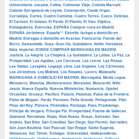
Universitaria
,
cocaína
,
Colina
,
Colmenar Viejo
,
Colonia Marconi
,
Colonia San Ignacio de Loyola
,
Concepción
,
Conde Orgaz
,
Corralejos
,
Cortes
,
Cuatro Caminos
,
Cuatro Torres
,
Cuzco
,
Delicias
,
El Carmen
,
El Goloso
,
El Pardo
,
El Plantío
,
El Viso
,
Elíptica
,
Embajadores
,
Entrevías
,
ESPAÑA Comprar coca en Madrid
,
ESPAÑA Jerónimos
,
España**
,
Estrella
,
farlopa a domicilio en
Madrid. Entregas a domicilio en Acacias
,
Fuencarral
,
Fuente del
Berro
,
Gaztambide
,
Goya
,
Gran Vía
,
Guindalera
,
Hellín
,
Hortaleza
,
Ibiza
,
Imperial. DONDE COMPRAR MARIHUANA EN MADRID
,
Justicia
,
La Alegría
,
La Chopera
,
La Guindalera
,
La Latina
,
La Paz
,
La
Prosperidad
,
Las Aguilas
,
Las Cárcavas
,
Las Letras
,
Las Rosas
,
Las Tablas
,
Lavapiés
,
Legazpi
,
Lista
,
Los Angeles
,
Los Cármenes
,
Los Jerónimos
,
Los Molinos
,
Los Rosales
,
Lucero
,
Malasaña
,
MARIHUANA A DOMICILIO EN MADRID
,
Marroquina
,
Media Legua
,
Mirasierra
,
Moncloa
,
Montecarmelo
,
Moratalaz
,
Moscardó
,
Niño
Jesús
,
Nueva España
,
Nuevos Ministerios
,
Numancia
,
Opañel
,
Orcasitas
,
Orcasur
,
Pacífico
,
Palacio
,
Palomas
,
Palos de la Frontera
,
Palos de Moguer
,
Pardo
,
Pavones
,
Peña Grande
,
Peñagrande
,
Pilar
,
Pinar del Rey
,
Piovera
,
Pirámides
,
Portazgo
,
Pozo
,
Pradolongo
,
Príncipe de Vergara
,
Príncipe Pío
,
Prosperidad
,
Puente de Vallecas
,
Quintana
,
Recoletos
,
Rejas
,
Ríos Rosas
,
Rosas
,
Salvador
,
San
Andrés
,
San Blas
,
San Cristóbal
,
San Diego
,
San Fermín
,
San Isidro
,
San Juan Bautista
,
San Pascual
,
San Roque
,
Santa Eugenia
,
Simancas
,
Sol
,
Timón
,
Trafalgar
,
Universidad
,
Valdeacederas
,
Valdebernardo
,
Valdefuentes
,
Valdemarín
,
Valdezarza
,
Vallecas
,