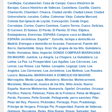
Canillejas
,
Carabanchel
,
Casa de Campo
,
Casco Histórico de
Barajas
,
Casco Histórico de Vallecas
,
Castellana
,
Castilla
,
Castro
,
Chamartín
,
Chamberí
,
Chueca
,
Ciudad Jardín
,
Ciudad Lineal
,
Ciudad
Universitaria
,
cocaína
,
Colina
,
Colmenar Viejo
,
Colonia Marconi
,
Colonia San Ignacio de Loyola
,
Concepción
,
Conde Orgaz
,
Corralejos
,
Cortes
,
Cuatro Caminos
,
Cuatro Torres
,
Cuzco
,
Delicias
,
El Carmen
,
El Goloso
,
El Pardo
,
El Plantío
,
El Viso
,
Elíptica
,
Embajadores
,
Entrevías
,
ESPAÑA Comprar coca en Madrid
,
ESPAÑA Jerónimos
,
España**
,
Estrella
,
farlopa a domicilio en
Madrid. Entregas a domicilio en Acacias
,
Fuencarral
,
Fuente del
Berro
,
Gaztambide
,
Goya
,
Gran Vía
,
grupos de los 80s
,
Guindalera
,
Hellín
,
Hortaleza
,
Ibiza
,
Imperial. DONDE COMPRAR MARIHUANA
EN MADRID
,
Justicia
,
La Alegría
,
La Chopera
,
La Guindalera
,
La
Latina
,
La Paz
,
La Prosperidad
,
Las Aguilas
,
Las Cárcavas
,
Las
Letras
,
Las Rosas
,
Las Tablas
,
Lavapiés
,
Legazpi
,
Lista
,
Los
Angeles
,
Los Cármenes
,
Los Jerónimos
,
Los Molinos
,
Los Rosales
,
Lucero
,
Malasaña
,
MARIHUANA A DOMICILIO EN MADRID
,
Marroquina
,
Media Legua
,
Mirasierra
,
Moncloa
,
Montecarmelo
,
Moratalaz
,
Moscardó
,
musica de los 80s
,
Niño Jesús
,
Nueva
España
,
Nuevos Ministerios
,
Numancia
,
Opañel
,
Orcasitas
,
Orcasur
,
Pacífico
,
Palacio
,
Palomas
,
Palos de la Frontera
,
Palos de Moguer
,
Pardo
,
Pavones
,
Peña Grande
,
Peñagrande
,
perro sanchez
,
Pilar
,
Pinar del Rey
,
Piovera
,
Pirámides
,
Portazgo
,
Pozo
,
Pradolongo
,
Príncipe de Vergara
,
Príncipe Pío
,
Prosperidad
,
Puente de Vallecas
,
Quintana
,
Recoletos
,
Rejas
,
Ríos Rosas
,
Rosas
,
Salvador
,
San