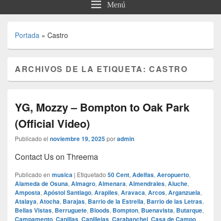
Menú
Portada
»
Castro
ARCHIVOS DE LA ETIQUETA:
CASTRO
YG, Mozzy – Bompton to Oak Park
(Official Video)
Publicado el
noviembre 19, 2025
por
admin
Contact Us on Threema
Publicado en
musica
|
Etiquetado
50 Cent
,
Adelfas
,
Aeropuerto
,
Alameda de Osuna
,
Almagro
,
Almenara
,
Almendrales
,
Aluche
,
Amposta
,
Apóstol Santiago
,
Arapiles
,
Aravaca
,
Arcos
,
Arganzuela
,
Atalaya
,
Atocha
,
Barajas
,
Barrio de la Estrella
,
Barrio de las Letras
,
Bellas Vistas
,
Berruguete
,
Bloods
,
Bompton
,
Buenavista
,
Butarque
,
Campamento
,
Canillas
,
Canillejas
,
Carabanchel
,
Casa de Campo
,