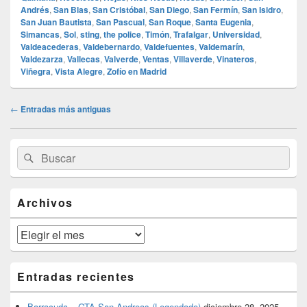
Andrés
,
San Blas
,
San Cristóbal
,
San Diego
,
San Fermín
,
San Isidro
,
San Juan Bautista
,
San Pascual
,
San Roque
,
Santa Eugenia
,
Simancas
,
Sol
,
sting
,
the police
,
Timón
,
Trafalgar
,
Universidad
,
Valdeacederas
,
Valdebernardo
,
Valdefuentes
,
Valdemarín
,
Valdezarza
,
Vallecas
,
Valverde
,
Ventas
,
Villaverde
,
Vinateros
,
Viñegra
,
Vista Alegre
,
Zofío en Madrid
Navegación
←
Entradas más antiguas
de
entradas
El
Buscar
Buscar
área
por:
de
widget
barra
Archivos
lateral
primaria
Archivos
Entradas recientes
Barracuda – GTA San Andreas (Legendado)
diciembre 28, 2025