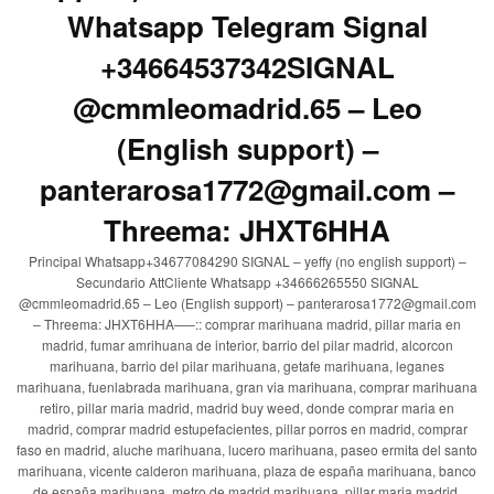
Whatsapp Telegram Signal
+34664537342SIGNAL
@cmmleomadrid.65 – Leo
(English support) –
panterarosa1772@gmail.com –
Threema: JHXT6HHA
Principal Whatsapp+34677084290 SIGNAL – yeffy (no english support) –
Secundario AttCliente Whatsapp +34666265550 SIGNAL
@cmmleomadrid.65 – Leo (English support) – panterarosa1772@gmail.com
– Threema: JHXT6HHA—–:: comprar marihuana madrid, pillar maria en
madrid, fumar amrihuana de interior, barrio del pilar madrid, alcorcon
marihuana, barrio del pilar marihuana, getafe marihuana, leganes
marihuana, fuenlabrada marihuana, gran via marihuana, comprar marihuana
retiro, pillar maria madrid, madrid buy weed, donde comprar maria en
madrid, comprar madrid estupefacientes, pillar porros en madrid, comprar
faso en madrid, aluche marihuana, lucero marihuana, paseo ermita del santo
marihuana, vicente calderon marihuana, plaza de españa marihuana, banco
de españa marihuana, metro de madrid marihuana, pillar maria madrid,