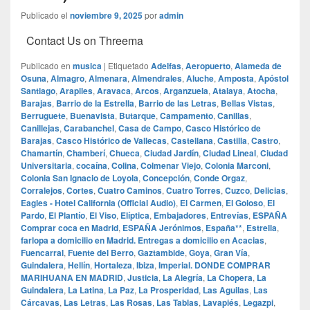
Publicado el
noviembre 9, 2025
por
admin
Contact Us on Threema
Publicado en
musica
|
Etiquetado
Adelfas
,
Aeropuerto
,
Alameda de
Osuna
,
Almagro
,
Almenara
,
Almendrales
,
Aluche
,
Amposta
,
Apóstol
Santiago
,
Arapiles
,
Aravaca
,
Arcos
,
Arganzuela
,
Atalaya
,
Atocha
,
Barajas
,
Barrio de la Estrella
,
Barrio de las Letras
,
Bellas Vistas
,
Berruguete
,
Buenavista
,
Butarque
,
Campamento
,
Canillas
,
Canillejas
,
Carabanchel
,
Casa de Campo
,
Casco Histórico de
Barajas
,
Casco Histórico de Vallecas
,
Castellana
,
Castilla
,
Castro
,
Chamartín
,
Chamberí
,
Chueca
,
Ciudad Jardín
,
Ciudad Lineal
,
Ciudad
Universitaria
,
cocaína
,
Colina
,
Colmenar Viejo
,
Colonia Marconi
,
Colonia San Ignacio de Loyola
,
Concepción
,
Conde Orgaz
,
Corralejos
,
Cortes
,
Cuatro Caminos
,
Cuatro Torres
,
Cuzco
,
Delicias
,
Eagles - Hotel California (Official Audio)
,
El Carmen
,
El Goloso
,
El
Pardo
,
El Plantío
,
El Viso
,
Elíptica
,
Embajadores
,
Entrevías
,
ESPAÑA
Comprar coca en Madrid
,
ESPAÑA Jerónimos
,
España**
,
Estrella
,
farlopa a domicilio en Madrid. Entregas a domicilio en Acacias
,
Fuencarral
,
Fuente del Berro
,
Gaztambide
,
Goya
,
Gran Vía
,
Guindalera
,
Hellín
,
Hortaleza
,
Ibiza
,
Imperial. DONDE COMPRAR
MARIHUANA EN MADRID
,
Justicia
,
La Alegría
,
La Chopera
,
La
Guindalera
,
La Latina
,
La Paz
,
La Prosperidad
,
Las Aguilas
,
Las
Cárcavas
,
Las Letras
,
Las Rosas
,
Las Tablas
,
Lavapiés
,
Legazpi
,