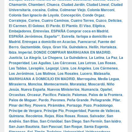
Chamartín
,
Chamberí
,
Chueca
,
Ciudad Jardín
,
Ciudad Lineal
,
Ciudad
Universitaria
,
cocaína
,
Colina
,
Colmenar Viejo
,
Colonia Marconi
,
Colonia San Ignacio de Loyola
,
Concepción
,
Conde Orgaz
,
Corralejos
,
Cortes
,
Cuatro Caminos
,
Cuatro Torres
,
Cuzco
,
Delicias
,
El Carmen
,
El Goloso
,
El Pardo
,
El Plantío
,
El Viso
,
Elíptica
,
Embajadores
,
Entrevías
,
ESPAÑA Comprar coca en Madrid
,
ESPAÑA Jerónimos
,
España**
,
Estrella
,
farlopa a domicilio en
Madrid. Entregas a domicilio en Acacias
,
Fuencarral
,
Fuente del
Berro
,
Gaztambide
,
Goya
,
Gran Vía
,
Guindalera
,
Hellín
,
Hortaleza
,
Ibiza
,
Imperial. DONDE COMPRAR MARIHUANA EN MADRID
,
Justicia
,
La Alegría
,
La Chopera
,
La Guindalera
,
La Latina
,
La Paz
,
La
Prosperidad
,
Las Aguilas
,
Las Cárcavas
,
Las Letras
,
Las Rosas
,
Las Tablas
,
Lavapiés
,
Legazpi
,
Lista
,
Los Angeles
,
Los Cármenes
,
Los Jerónimos
,
Los Molinos
,
Los Rosales
,
Lucero
,
Malasaña
,
MARIHUANA A DOMICILIO EN MADRID
,
Marroquina
,
Media Legua
,
Mirasierra
,
Moncloa
,
Montecarmelo
,
Moratalaz
,
Moscardó
,
Niño
Jesús
,
Nueva España
,
Nuevos Ministerios
,
Numancia
,
Opañel
,
Orcasitas
,
Orcasur
,
Pacífico
,
Palacio
,
Palomas
,
Palos de la Frontera
,
Palos de Moguer
,
Pardo
,
Pavones
,
Peña Grande
,
Peñagrande
,
Pilar
,
Pinar del Rey
,
Piovera
,
Pirámides
,
Portazgo
,
Pozo
,
Pradolongo
,
Príncipe de Vergara
,
Príncipe Pío
,
Prosperidad
,
Puente de Vallecas
,
Quintana
,
Recoletos
,
Rejas
,
Ríos Rosas
,
Rosas
,
Salvador
,
San
Andrés
,
San Blas
,
San Cristóbal
,
San Diego
,
San Fermín
,
San Isidro
,
San Juan Bautista
,
San Pascual
,
San Roque
,
Santa Eugenia
,
Simancas
,
Sol
,
Timón
,
Trafalgar
,
Universidad
,
Valdeacederas
,