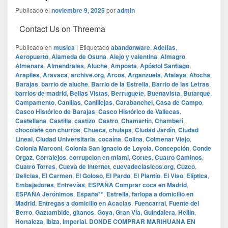
Publicado el
noviembre 9, 2025
por
admin
Contact Us on Threema
Publicado en
musica
|
Etiquetado
abandonware
,
Adelfas
,
Aeropuerto
,
Alameda de Osuna
,
Alejo y valentina
,
Almagro
,
Almenara
,
Almendrales
,
Aluche
,
Amposta
,
Apóstol Santiago
,
Arapiles
,
Aravaca
,
archive.org
,
Arcos
,
Arganzuela
,
Atalaya
,
Atocha
,
Barajas
,
barrio de aluche
,
Barrio de la Estrella
,
Barrio de las Letras
,
barrios de madrid
,
Bellas Vistas
,
Berruguete
,
Buenavista
,
Butarque
,
Campamento
,
Canillas
,
Canillejas
,
Carabanchel
,
Casa de Campo
,
Casco Histórico de Barajas
,
Casco Histórico de Vallecas
,
Castellana
,
Castilla
,
castizo
,
Castro
,
Chamartín
,
Chamberí
,
chocolate con churros
,
Chueca
,
chulapa
,
Ciudad Jardín
,
Ciudad
Lineal
,
Ciudad Universitaria
,
cocaína
,
Colina
,
Colmenar Viejo
,
Colonia Marconi
,
Colonia San Ignacio de Loyola
,
Concepción
,
Conde
Orgaz
,
Corralejos
,
corrupcion en miami
,
Cortes
,
Cuatro Caminos
,
Cuatro Torres
,
Cueva de internet
,
cuevadeclasicos.org
,
Cuzco
,
Delicias
,
El Carmen
,
El Goloso
,
El Pardo
,
El Plantío
,
El Viso
,
Elíptica
,
Embajadores
,
Entrevías
,
ESPAÑA Comprar coca en Madrid
,
ESPAÑA Jerónimos
,
España**
,
Estrella
,
farlopa a domicilio en
Madrid. Entregas a domicilio en Acacias
,
Fuencarral
,
Fuente del
Berro
,
Gaztambide
,
gitanos
,
Goya
,
Gran Vía
,
Guindalera
,
Hellín
,
Hortaleza
,
Ibiza
,
Imperial. DONDE COMPRAR MARIHUANA EN