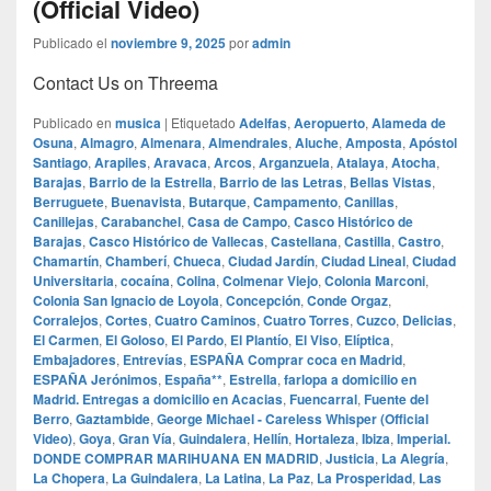
(Official Video)
Publicado el
noviembre 9, 2025
por
admin
Contact Us on Threema
Publicado en
musica
|
Etiquetado
Adelfas
,
Aeropuerto
,
Alameda de
Osuna
,
Almagro
,
Almenara
,
Almendrales
,
Aluche
,
Amposta
,
Apóstol
Santiago
,
Arapiles
,
Aravaca
,
Arcos
,
Arganzuela
,
Atalaya
,
Atocha
,
Barajas
,
Barrio de la Estrella
,
Barrio de las Letras
,
Bellas Vistas
,
Berruguete
,
Buenavista
,
Butarque
,
Campamento
,
Canillas
,
Canillejas
,
Carabanchel
,
Casa de Campo
,
Casco Histórico de
Barajas
,
Casco Histórico de Vallecas
,
Castellana
,
Castilla
,
Castro
,
Chamartín
,
Chamberí
,
Chueca
,
Ciudad Jardín
,
Ciudad Lineal
,
Ciudad
Universitaria
,
cocaína
,
Colina
,
Colmenar Viejo
,
Colonia Marconi
,
Colonia San Ignacio de Loyola
,
Concepción
,
Conde Orgaz
,
Corralejos
,
Cortes
,
Cuatro Caminos
,
Cuatro Torres
,
Cuzco
,
Delicias
,
El Carmen
,
El Goloso
,
El Pardo
,
El Plantío
,
El Viso
,
Elíptica
,
Embajadores
,
Entrevías
,
ESPAÑA Comprar coca en Madrid
,
ESPAÑA Jerónimos
,
España**
,
Estrella
,
farlopa a domicilio en
Madrid. Entregas a domicilio en Acacias
,
Fuencarral
,
Fuente del
Berro
,
Gaztambide
,
George Michael - Careless Whisper (Official
Video)
,
Goya
,
Gran Vía
,
Guindalera
,
Hellín
,
Hortaleza
,
Ibiza
,
Imperial.
DONDE COMPRAR MARIHUANA EN MADRID
,
Justicia
,
La Alegría
,
La Chopera
,
La Guindalera
,
La Latina
,
La Paz
,
La Prosperidad
,
Las