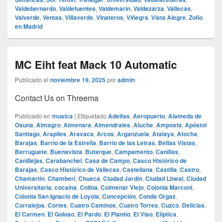
Valdebernardo
,
Valdefuentes
,
Valdemarín
,
Valdezarza
,
Vallecas
,
Valverde
,
Ventas
,
Villaverde
,
Vinateros
,
Viñegra
,
Vista Alegre
,
Zofío
en Madrid
MC Eiht feat Mack 10 Automatic
Publicado el
noviembre 19, 2025
por
admin
Contact Us on Threema
Publicado en
musica
|
Etiquetado
Adelfas
,
Aeropuerto
,
Alameda de
Osuna
,
Almagro
,
Almenara
,
Almendrales
,
Aluche
,
Amposta
,
Apóstol
Santiago
,
Arapiles
,
Aravaca
,
Arcos
,
Arganzuela
,
Atalaya
,
Atocha
,
Barajas
,
Barrio de la Estrella
,
Barrio de las Letras
,
Bellas Vistas
,
Berruguete
,
Buenavista
,
Butarque
,
Campamento
,
Canillas
,
Canillejas
,
Carabanchel
,
Casa de Campo
,
Casco Histórico de
Barajas
,
Casco Histórico de Vallecas
,
Castellana
,
Castilla
,
Castro
,
Chamartín
,
Chamberí
,
Chueca
,
Ciudad Jardín
,
Ciudad Lineal
,
Ciudad
Universitaria
,
cocaína
,
Colina
,
Colmenar Viejo
,
Colonia Marconi
,
Colonia San Ignacio de Loyola
,
Concepción
,
Conde Orgaz
,
Corralejos
,
Cortes
,
Cuatro Caminos
,
Cuatro Torres
,
Cuzco
,
Delicias
,
El Carmen
,
El Goloso
,
El Pardo
,
El Plantío
,
El Viso
,
Elíptica
,