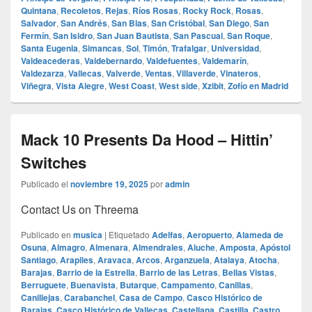
Quintana
,
Recoletos
,
Rejas
,
Ríos Rosas
,
Rocky Rock
,
Rosas
,
Salvador
,
San Andrés
,
San Blas
,
San Cristóbal
,
San Diego
,
San
Fermín
,
San Isidro
,
San Juan Bautista
,
San Pascual
,
San Roque
,
Santa Eugenia
,
Simancas
,
Sol
,
Timón
,
Trafalgar
,
Universidad
,
Valdeacederas
,
Valdebernardo
,
Valdefuentes
,
Valdemarín
,
Valdezarza
,
Vallecas
,
Valverde
,
Ventas
,
Villaverde
,
Vinateros
,
Viñegra
,
Vista Alegre
,
West Coast
,
West side
,
Xzibit
,
Zofío en Madrid
Mack 10 Presents Da Hood – Hittin’
Switches
Publicado el
noviembre 19, 2025
por
admin
Contact Us on Threema
Publicado en
musica
|
Etiquetado
Adelfas
,
Aeropuerto
,
Alameda de
Osuna
,
Almagro
,
Almenara
,
Almendrales
,
Aluche
,
Amposta
,
Apóstol
Santiago
,
Arapiles
,
Aravaca
,
Arcos
,
Arganzuela
,
Atalaya
,
Atocha
,
Barajas
,
Barrio de la Estrella
,
Barrio de las Letras
,
Bellas Vistas
,
Berruguete
,
Buenavista
,
Butarque
,
Campamento
,
Canillas
,
Canillejas
,
Carabanchel
,
Casa de Campo
,
Casco Histórico de
Barajas
,
Casco Histórico de Vallecas
,
Castellana
,
Castilla
,
Castro
,