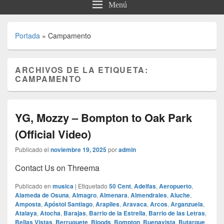
Menú
Portada
»
Campamento
ARCHIVOS DE LA ETIQUETA:
CAMPAMENTO
YG, Mozzy – Bompton to Oak Park
(Official Video)
Publicado el
noviembre 19, 2025
por
admin
Contact Us on Threema
Publicado en
musica
|
Etiquetado
50 Cent
,
Adelfas
,
Aeropuerto
,
Alameda de Osuna
,
Almagro
,
Almenara
,
Almendrales
,
Aluche
,
Amposta
,
Apóstol Santiago
,
Arapiles
,
Aravaca
,
Arcos
,
Arganzuela
,
Atalaya
,
Atocha
,
Barajas
,
Barrio de la Estrella
,
Barrio de las Letras
,
Bellas Vistas
,
Berruguete
,
Bloods
,
Bompton
,
Buenavista
,
Butarque
,