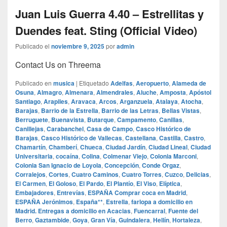
Juan Luis Guerra 4.40 – Estrellitas y
Duendes feat. Sting (Official Video)
Publicado el
noviembre 9, 2025
por
admin
Contact Us on Threema
Publicado en
musica
|
Etiquetado
Adelfas
,
Aeropuerto
,
Alameda de
Osuna
,
Almagro
,
Almenara
,
Almendrales
,
Aluche
,
Amposta
,
Apóstol
Santiago
,
Arapiles
,
Aravaca
,
Arcos
,
Arganzuela
,
Atalaya
,
Atocha
,
Barajas
,
Barrio de la Estrella
,
Barrio de las Letras
,
Bellas Vistas
,
Berruguete
,
Buenavista
,
Butarque
,
Campamento
,
Canillas
,
Canillejas
,
Carabanchel
,
Casa de Campo
,
Casco Histórico de
Barajas
,
Casco Histórico de Vallecas
,
Castellana
,
Castilla
,
Castro
,
Chamartín
,
Chamberí
,
Chueca
,
Ciudad Jardín
,
Ciudad Lineal
,
Ciudad
Universitaria
,
cocaína
,
Colina
,
Colmenar Viejo
,
Colonia Marconi
,
Colonia San Ignacio de Loyola
,
Concepción
,
Conde Orgaz
,
Corralejos
,
Cortes
,
Cuatro Caminos
,
Cuatro Torres
,
Cuzco
,
Delicias
,
El Carmen
,
El Goloso
,
El Pardo
,
El Plantío
,
El Viso
,
Elíptica
,
Embajadores
,
Entrevías
,
ESPAÑA Comprar coca en Madrid
,
ESPAÑA Jerónimos
,
España**
,
Estrella
,
farlopa a domicilio en
Madrid. Entregas a domicilio en Acacias
,
Fuencarral
,
Fuente del
Berro
,
Gaztambide
,
Goya
,
Gran Vía
,
Guindalera
,
Hellín
,
Hortaleza
,