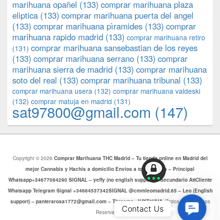
marihuana opañel
(133)
comprar marihuana plaza
eliptica
(133)
comprar marihuana puerta del angel
(133)
comprar marihuana pìramides
(133)
comprar
marihuana rapido madrid
(133)
comprar marihuana retiro
comprar marihuana sansebastian de los reyes
(131)
(133)
comprar marihuana serrano
(133)
comprar
marihuana sierra de madrid
(133)
comprar marihuana
soto del real
(133)
comprar marihuana tribunal
(133)
comprar marihuana usera
(132)
comprar marihuana valdeski
(132)
comprar matuja en madrid
(131)
sat97800@gmail.com
(147)
Copyright © 2026
Comprar Marihuana THC Madrid – Tu tienda online en Madrid del
mejor Cannabis y Hachis a domicilio Envios a toda Europa – Principal
Whatsapp+34677084290 SIGNAL – yeffy (no english support) – Secundario AttCliente
Whatsapp Telegram Signal +34664537342SIGNAL @cmmleomadrid.65 – Leo (English
support) – panterarosa1772@gmail.com – Threema: JHXT6HHA
. Todos los Derechos
Contac
Contact Us
Reservados.
Us