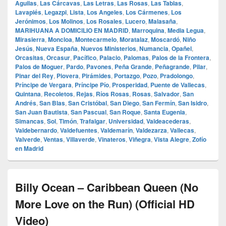
Aguilas
,
Las Cárcavas
,
Las Letras
,
Las Rosas
,
Las Tablas
,
Lavapiés
,
Legazpi
,
Lista
,
Los Angeles
,
Los Cármenes
,
Los
Jerónimos
,
Los Molinos
,
Los Rosales
,
Lucero
,
Malasaña
,
MARIHUANA A DOMICILIO EN MADRID
,
Marroquina
,
Media Legua
,
Mirasierra
,
Moncloa
,
Montecarmelo
,
Moratalaz
,
Moscardó
,
Niño
Jesús
,
Nueva España
,
Nuevos Ministerios
,
Numancia
,
Opañel
,
Orcasitas
,
Orcasur
,
Pacífico
,
Palacio
,
Palomas
,
Palos de la Frontera
,
Palos de Moguer
,
Pardo
,
Pavones
,
Peña Grande
,
Peñagrande
,
Pilar
,
Pinar del Rey
,
Piovera
,
Pirámides
,
Portazgo
,
Pozo
,
Pradolongo
,
Príncipe de Vergara
,
Príncipe Pío
,
Prosperidad
,
Puente de Vallecas
,
Quintana
,
Recoletos
,
Rejas
,
Ríos Rosas
,
Rosas
,
Salvador
,
San
Andrés
,
San Blas
,
San Cristóbal
,
San Diego
,
San Fermín
,
San Isidro
,
San Juan Bautista
,
San Pascual
,
San Roque
,
Santa Eugenia
,
Simancas
,
Sol
,
Timón
,
Trafalgar
,
Universidad
,
Valdeacederas
,
Valdebernardo
,
Valdefuentes
,
Valdemarín
,
Valdezarza
,
Vallecas
,
Valverde
,
Ventas
,
Villaverde
,
Vinateros
,
Viñegra
,
Vista Alegre
,
Zofío
en Madrid
Billy Ocean – Caribbean Queen (No
More Love on the Run) (Official HD
Video)