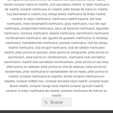
donde comprar maria en madrid, club cannabico madrid, la mejor marihuana
de madrid, comprar marihuana en madrid, pillar bolsas de maria en madrid,
buy best weed in madrid, buy mango weed, marihuana de frutas madrid,
comprar la mejor marihuana, marihuana madrid españa, san blas
marihuana, rivas vaciamadrid marihuana, goya marihuana, cruz del rayo
marihuana, prosperidad marihuana, sainz de baranda marihuana, arguelles
marihuana, moncloa marihuana, alsacia marihuana, sanchinarro marihuana,
montecarmelo marihuana, san agustin de guadalix marihuana, la moraleja
marihuana, mahadahonda marihuana, pozuelo marihuana, club de campo
madrid marihuana, club de golf marihuana, club de caballo marihuana
madrid, pillar porros en pozuelo, pillar porros en sotogrande, pillar porros en
sanchinarro, pillar porros en montecarmelo, marihuana club cannabico
sanchinarro, madrid club cannabico montecarmelo, pillar porros en san blas,
pillar porros en vallecas, pillar porros en villa de vallecas, pillar porros en
alcobendas, pillar marihuana en sansebastian de los reyes, pillar porros en
madrid, comprar marihuana en españa, donde comprar marihuana en
españa, comprar kritikal max, comprar amnesia haze madrid, comprar super
skunk madrid, comprar mango kush madrid,comprar og kush madrid,
comprar la mejor marihuana de madrid, comprar marihuana de exterior en
madrid
Buscar
Buscar
por: