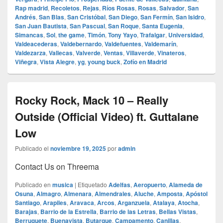
Rap madrid
,
Recoletos
,
Rejas
,
Ríos Rosas
,
Rosas
,
Salvador
,
San
Andrés
,
San Blas
,
San Cristóbal
,
San Diego
,
San Fermín
,
San Isidro
,
San Juan Bautista
,
San Pascual
,
San Roque
,
Santa Eugenia
,
Simancas
,
Sol
,
the game
,
Timón
,
Tony Yayo
,
Trafalgar
,
Universidad
,
Valdeacederas
,
Valdebernardo
,
Valdefuentes
,
Valdemarín
,
Valdezarza
,
Vallecas
,
Valverde
,
Ventas
,
Villaverde
,
Vinateros
,
Viñegra
,
Vista Alegre
,
yg
,
young buck
,
Zofío en Madrid
Rocky Rock, Mack 10 – Really
Outside (Official Video) ft. Guttalane
Low
Publicado el
noviembre 19, 2025
por
admin
Contact Us on Threema
Publicado en
musica
|
Etiquetado
Adelfas
,
Aeropuerto
,
Alameda de
Osuna
,
Almagro
,
Almenara
,
Almendrales
,
Aluche
,
Amposta
,
Apóstol
Santiago
,
Arapiles
,
Aravaca
,
Arcos
,
Arganzuela
,
Atalaya
,
Atocha
,
Barajas
,
Barrio de la Estrella
,
Barrio de las Letras
,
Bellas Vistas
,
Berruguete
,
Buenavista
,
Butarque
,
Campamento
,
Canillas
,