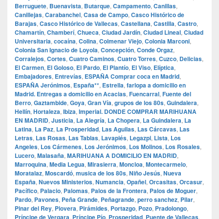
Berruguete
,
Buenavista
,
Butarque
,
Campamento
,
Canillas
,
Canillejas
,
Carabanchel
,
Casa de Campo
,
Casco Histórico de
Barajas
,
Casco Histórico de Vallecas
,
Castellana
,
Castilla
,
Castro
,
Chamartín
,
Chamberí
,
Chueca
,
Ciudad Jardín
,
Ciudad Lineal
,
Ciudad
Universitaria
,
cocaína
,
Colina
,
Colmenar Viejo
,
Colonia Marconi
,
Colonia San Ignacio de Loyola
,
Concepción
,
Conde Orgaz
,
Corralejos
,
Cortes
,
Cuatro Caminos
,
Cuatro Torres
,
Cuzco
,
Delicias
,
El Carmen
,
El Goloso
,
El Pardo
,
El Plantío
,
El Viso
,
Elíptica
,
Embajadores
,
Entrevías
,
ESPAÑA Comprar coca en Madrid
,
ESPAÑA Jerónimos
,
España**
,
Estrella
,
farlopa a domicilio en
Madrid. Entregas a domicilio en Acacias
,
Fuencarral
,
Fuente del
Berro
,
Gaztambide
,
Goya
,
Gran Vía
,
grupos de los 80s
,
Guindalera
,
Hellín
,
Hortaleza
,
Ibiza
,
Imperial. DONDE COMPRAR MARIHUANA
EN MADRID
,
Justicia
,
La Alegría
,
La Chopera
,
La Guindalera
,
La
Latina
,
La Paz
,
La Prosperidad
,
Las Aguilas
,
Las Cárcavas
,
Las
Letras
,
Las Rosas
,
Las Tablas
,
Lavapiés
,
Legazpi
,
Lista
,
Los
Angeles
,
Los Cármenes
,
Los Jerónimos
,
Los Molinos
,
Los Rosales
,
Lucero
,
Malasaña
,
MARIHUANA A DOMICILIO EN MADRID
,
Marroquina
,
Media Legua
,
Mirasierra
,
Moncloa
,
Montecarmelo
,
Moratalaz
,
Moscardó
,
musica de los 80s
,
Niño Jesús
,
Nueva
España
,
Nuevos Ministerios
,
Numancia
,
Opañel
,
Orcasitas
,
Orcasur
,
Pacífico
,
Palacio
,
Palomas
,
Palos de la Frontera
,
Palos de Moguer
,
Pardo
,
Pavones
,
Peña Grande
,
Peñagrande
,
perro sanchez
,
Pilar
,
Pinar del Rey
,
Piovera
,
Pirámides
,
Portazgo
,
Pozo
,
Pradolongo
,
Príncipe de Vergara
,
Príncipe Pío
,
Prosperidad
,
Puente de Vallecas
,