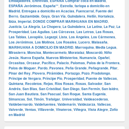
Embajadores
,
Entrevías
,
ESPAÑA Comprar coca en Madrid
,
ESPAÑA Jerónimos
,
España**
,
Estrella
,
farlopa a domicilio en
Madrid. Entregas a domicilio en Acacias
,
Fuencarral
,
Fuente del
Berro
,
Gaztambide
,
Goya
,
Gran Vía
,
Guindalera
,
Hellín
,
Hortaleza
,
Ibiza
,
Imperial. DONDE COMPRAR MARIHUANA EN MADRID
,
Justicia
,
La Alegría
,
La Chopera
,
La Guindalera
,
La Latina
,
La Paz
,
La
Prosperidad
,
Las Aguilas
,
Las Cárcavas
,
Las Letras
,
Las Rosas
,
Las Tablas
,
Lavapiés
,
Legazpi
,
Lista
,
Los Angeles
,
Los Cármenes
,
Los Jerónimos
,
Los Molinos
,
Los Rosales
,
Lucero
,
Malasaña
,
MARIHUANA A DOMICILIO EN MADRID
,
Marroquina
,
Media Legua
,
Mirasierra
,
Moncloa
,
Montecarmelo
,
Moratalaz
,
Moscardó
,
Niño
Jesús
,
Nueva España
,
Nuevos Ministerios
,
Numancia
,
Opañel
,
Orcasitas
,
Orcasur
,
Pacífico
,
Palacio
,
Palomas
,
Palos de la Frontera
,
Palos de Moguer
,
Pardo
,
Pavones
,
Peña Grande
,
Peñagrande
,
Pilar
,
Pinar del Rey
,
Piovera
,
Pirámides
,
Portazgo
,
Pozo
,
Pradolongo
,
Príncipe de Vergara
,
Príncipe Pío
,
Prosperidad
,
Puente de Vallecas
,
Quintana
,
Recoletos
,
Rejas
,
Ríos Rosas
,
Rosas
,
Salvador
,
San
Andrés
,
San Blas
,
San Cristóbal
,
San Diego
,
San Fermín
,
San Isidro
,
San Juan Bautista
,
San Pascual
,
San Roque
,
Santa Eugenia
,
Simancas
,
Sol
,
Timón
,
Trafalgar
,
Universidad
,
Valdeacederas
,
Valdebernardo
,
Valdefuentes
,
Valdemarín
,
Valdezarza
,
Vallecas
,
Valverde
,
Ventas
,
Villaverde
,
Vinateros
,
Viñegra
,
Vista Alegre
,
Zofío
en Madrid