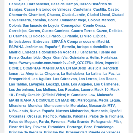
Canillejas
,
Carabanchel
,
Casa de Campo
,
Casco Histórico de
Barajas
,
Casco Histórico de Vallecas
,
Castellana
,
Castilla
,
Castro
,
Chamartín
,
Chamberí
,
Chueca
,
Ciudad Jardín
,
Ciudad Lineal
,
Ciudad
Universitaria
,
cocaína
,
Colina
,
Colmenar Viejo
,
Colonia Marconi
,
Colonia San Ignacio de Loyola
,
Concepción
,
Conde Orgaz
,
Corralejos
,
Cortes
,
Cuatro Caminos
,
Cuatro Torres
,
Cuzco
,
Delicias
,
El Carmen
,
El Goloso
,
El Pardo
,
El Plantío
,
El Viso
,
Elíptica
,
Embajadores
,
Entrevías
,
ESPAÑA Comprar coca en Madrid
,
ESPAÑA Jerónimos
,
España**
,
Estrella
,
farlopa a domicilio en
Madrid. Entregas a domicilio en Acacias
,
Fuencarral
,
Fuente del
Berro
,
Gaztambide
,
Goya
,
Gran Vía
,
Guindalera
,
Hellín
,
Hortaleza
,
https://www.youtube.com/watch?v=9cP_Q7CZFNs
,
Ibiza
,
Imperial.
DONDE COMPRAR MARIHUANA EN MADRID
,
Justicia
,
kendrick
lamar
,
La Alegría
,
La Chopera
,
La Guindalera
,
La Latina
,
La Paz
,
La
Prosperidad
,
Las Aguilas
,
Las Cárcavas
,
Las Letras
,
Las Rosas
,
Las Tablas
,
Lavapiés
,
Legazpi
,
Lista
,
Los Angeles
,
Los Cármenes
,
Los Jerónimos
,
Los Molinos
,
Los Rosales
,
Lucero
,
Mack 10
,
Mack
10 - Really Outside (Official Video) ft. Guttalane Low
,
Malasaña
,
MARIHUANA A DOMICILIO EN MADRID
,
Marroquina
,
Media Legua
,
Mirasierra
,
Moncloa
,
Montecarmelo
,
Moratalaz
,
Moscardó
,
MTV
,
Niño Jesús
,
Nueva España
,
Nuevos Ministerios
,
Numancia
,
Opañel
,
Orcasitas
,
Orcasur
,
Pacífico
,
Palacio
,
Palomas
,
Palos de la Frontera
,
Palos de Moguer
,
Pardo
,
Pavones
,
Peña Grande
,
Peñagrande
,
Pilar
,
Pinar del Rey
,
Piovera
,
Pirámides
,
Portazgo
,
Pozo
,
Pradolongo
,
Príncipe de Vergara
,
Príncipe Pío
,
Prosperidad
,
Puente de Vallecas
,