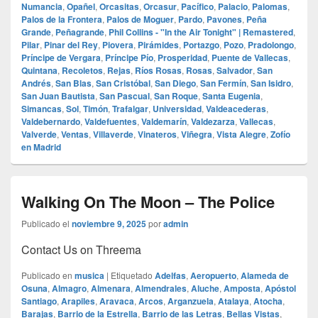
Numancia
,
Opañel
,
Orcasitas
,
Orcasur
,
Pacífico
,
Palacio
,
Palomas
,
Palos de la Frontera
,
Palos de Moguer
,
Pardo
,
Pavones
,
Peña
Grande
,
Peñagrande
,
Phil Collins - "In the Air Tonight" | Remastered
,
Pilar
,
Pinar del Rey
,
Piovera
,
Pirámides
,
Portazgo
,
Pozo
,
Pradolongo
,
Príncipe de Vergara
,
Príncipe Pío
,
Prosperidad
,
Puente de Vallecas
,
Quintana
,
Recoletos
,
Rejas
,
Ríos Rosas
,
Rosas
,
Salvador
,
San
Andrés
,
San Blas
,
San Cristóbal
,
San Diego
,
San Fermín
,
San Isidro
,
San Juan Bautista
,
San Pascual
,
San Roque
,
Santa Eugenia
,
Simancas
,
Sol
,
Timón
,
Trafalgar
,
Universidad
,
Valdeacederas
,
Valdebernardo
,
Valdefuentes
,
Valdemarín
,
Valdezarza
,
Vallecas
,
Valverde
,
Ventas
,
Villaverde
,
Vinateros
,
Viñegra
,
Vista Alegre
,
Zofío
en Madrid
Walking On The Moon – The Police
Publicado el
noviembre 9, 2025
por
admin
Contact Us on Threema
Publicado en
musica
|
Etiquetado
Adelfas
,
Aeropuerto
,
Alameda de
Osuna
,
Almagro
,
Almenara
,
Almendrales
,
Aluche
,
Amposta
,
Apóstol
Santiago
,
Arapiles
,
Aravaca
,
Arcos
,
Arganzuela
,
Atalaya
,
Atocha
,
Barajas
,
Barrio de la Estrella
,
Barrio de las Letras
,
Bellas Vistas
,