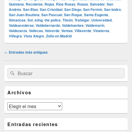
Quintana
,
Recoletos
,
Rejas
,
Ríos Rosas
,
Rosas
,
Salvador
,
San
Andrés
,
San Blas
,
San Cristóbal
,
San Diego
,
San Fermín
,
San Isidro
,
San Juan Bautista
,
San Pascual
,
San Roque
,
Santa Eugenia
,
Simancas
,
Sol
,
sting
,
the police
,
Timón
,
Trafalgar
,
Universidad
,
Valdeacederas
,
Valdebernardo
,
Valdefuentes
,
Valdemarín
,
Valdezarza
,
Vallecas
,
Valverde
,
Ventas
,
Villaverde
,
Vinateros
,
Viñegra
,
Vista Alegre
,
Zofío en Madrid
Navegación
←
Entradas más antiguas
de
entradas
El
Buscar
Buscar
área
por:
de
widget
barra
Archivos
lateral
primaria
Archivos
Entradas recientes