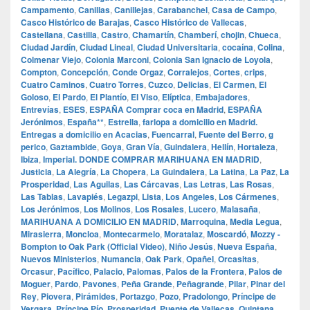
Campamento
,
Canillas
,
Canillejas
,
Carabanchel
,
Casa de Campo
,
Casco Histórico de Barajas
,
Casco Histórico de Vallecas
,
Castellana
,
Castilla
,
Castro
,
Chamartín
,
Chamberí
,
chojin
,
Chueca
,
Ciudad Jardín
,
Ciudad Lineal
,
Ciudad Universitaria
,
cocaína
,
Colina
,
Colmenar Viejo
,
Colonia Marconi
,
Colonia San Ignacio de Loyola
,
Compton
,
Concepción
,
Conde Orgaz
,
Corralejos
,
Cortes
,
crips
,
Cuatro Caminos
,
Cuatro Torres
,
Cuzco
,
Delicias
,
El Carmen
,
El
Goloso
,
El Pardo
,
El Plantío
,
El Viso
,
Elíptica
,
Embajadores
,
Entrevías
,
ESES
,
ESPAÑA Comprar coca en Madrid
,
ESPAÑA
Jerónimos
,
España**
,
Estrella
,
farlopa a domicilio en Madrid.
Entregas a domicilio en Acacias
,
Fuencarral
,
Fuente del Berro
,
g
perico
,
Gaztambide
,
Goya
,
Gran Vía
,
Guindalera
,
Hellín
,
Hortaleza
,
Ibiza
,
Imperial. DONDE COMPRAR MARIHUANA EN MADRID
,
Justicia
,
La Alegría
,
La Chopera
,
La Guindalera
,
La Latina
,
La Paz
,
La
Prosperidad
,
Las Aguilas
,
Las Cárcavas
,
Las Letras
,
Las Rosas
,
Las Tablas
,
Lavapiés
,
Legazpi
,
Lista
,
Los Angeles
,
Los Cármenes
,
Los Jerónimos
,
Los Molinos
,
Los Rosales
,
Lucero
,
Malasaña
,
MARIHUANA A DOMICILIO EN MADRID
,
Marroquina
,
Media Legua
,
Mirasierra
,
Moncloa
,
Montecarmelo
,
Moratalaz
,
Moscardó
,
Mozzy -
Bompton to Oak Park (Official Video)
,
Niño Jesús
,
Nueva España
,
Nuevos Ministerios
,
Numancia
,
Oak Park
,
Opañel
,
Orcasitas
,
Orcasur
,
Pacífico
,
Palacio
,
Palomas
,
Palos de la Frontera
,
Palos de
Moguer
,
Pardo
,
Pavones
,
Peña Grande
,
Peñagrande
,
Pilar
,
Pinar del
Rey
,
Piovera
,
Pirámides
,
Portazgo
,
Pozo
,
Pradolongo
,
Príncipe de
Vergara
,
Príncipe Pío
,
Prosperidad
,
Puente de Vallecas
,
Quintana
,