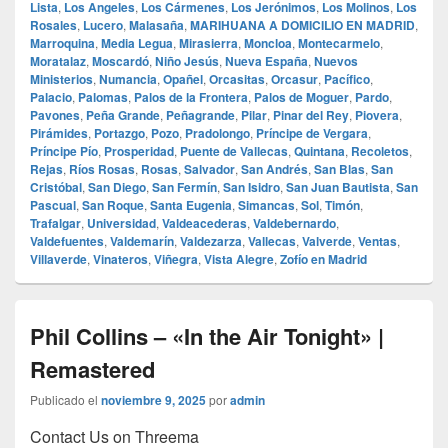
Lista
,
Los Angeles
,
Los Cármenes
,
Los Jerónimos
,
Los Molinos
,
Los
Rosales
,
Lucero
,
Malasaña
,
MARIHUANA A DOMICILIO EN MADRID
,
Marroquina
,
Media Legua
,
Mirasierra
,
Moncloa
,
Montecarmelo
,
Moratalaz
,
Moscardó
,
Niño Jesús
,
Nueva España
,
Nuevos
Ministerios
,
Numancia
,
Opañel
,
Orcasitas
,
Orcasur
,
Pacífico
,
Palacio
,
Palomas
,
Palos de la Frontera
,
Palos de Moguer
,
Pardo
,
Pavones
,
Peña Grande
,
Peñagrande
,
Pilar
,
Pinar del Rey
,
Piovera
,
Pirámides
,
Portazgo
,
Pozo
,
Pradolongo
,
Príncipe de Vergara
,
Príncipe Pío
,
Prosperidad
,
Puente de Vallecas
,
Quintana
,
Recoletos
,
Rejas
,
Ríos Rosas
,
Rosas
,
Salvador
,
San Andrés
,
San Blas
,
San
Cristóbal
,
San Diego
,
San Fermín
,
San Isidro
,
San Juan Bautista
,
San
Pascual
,
San Roque
,
Santa Eugenia
,
Simancas
,
Sol
,
Timón
,
Trafalgar
,
Universidad
,
Valdeacederas
,
Valdebernardo
,
Valdefuentes
,
Valdemarín
,
Valdezarza
,
Vallecas
,
Valverde
,
Ventas
,
Villaverde
,
Vinateros
,
Viñegra
,
Vista Alegre
,
Zofío en Madrid
Phil Collins – «In the Air Tonight» |
Remastered
Publicado el
noviembre 9, 2025
por
admin
Contact Us on Threema