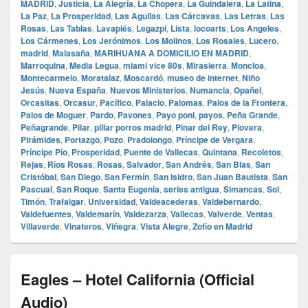
MADRID
,
Justicia
,
La Alegría
,
La Chopera
,
La Guindalera
,
La Latina
,
La Paz
,
La Prosperidad
,
Las Aguilas
,
Las Cárcavas
,
Las Letras
,
Las
Rosas
,
Las Tablas
,
Lavapiés
,
Legazpi
,
Lista
,
locoarts
,
Los Angeles
,
Los Cármenes
,
Los Jerónimos
,
Los Molinos
,
Los Rosales
,
Lucero
,
madrid
,
Malasaña
,
MARIHUANA A DOMICILIO EN MADRID
,
Marroquina
,
Media Legua
,
miami vice 80s
,
Mirasierra
,
Moncloa
,
Montecarmelo
,
Moratalaz
,
Moscardó
,
museo de internet
,
Niño
Jesús
,
Nueva España
,
Nuevos Ministerios
,
Numancia
,
Opañel
,
Orcasitas
,
Orcasur
,
Pacífico
,
Palacio
,
Palomas
,
Palos de la Frontera
,
Palos de Moguer
,
Pardo
,
Pavones
,
Payo poni
,
payos
,
Peña Grande
,
Peñagrande
,
Pilar
,
pillar porros madrid
,
Pinar del Rey
,
Piovera
,
Pirámides
,
Portazgo
,
Pozo
,
Pradolongo
,
Príncipe de Vergara
,
Príncipe Pío
,
Prosperidad
,
Puente de Vallecas
,
Quintana
,
Recoletos
,
Rejas
,
Ríos Rosas
,
Rosas
,
Salvador
,
San Andrés
,
San Blas
,
San
Cristóbal
,
San Diego
,
San Fermín
,
San Isidro
,
San Juan Bautista
,
San
Pascual
,
San Roque
,
Santa Eugenia
,
series antigua
,
Simancas
,
Sol
,
Timón
,
Trafalgar
,
Universidad
,
Valdeacederas
,
Valdebernardo
,
Valdefuentes
,
Valdemarín
,
Valdezarza
,
Vallecas
,
Valverde
,
Ventas
,
Villaverde
,
Vinateros
,
Viñegra
,
Vista Alegre
,
Zofío en Madrid
Eagles – Hotel California (Official
Audio)