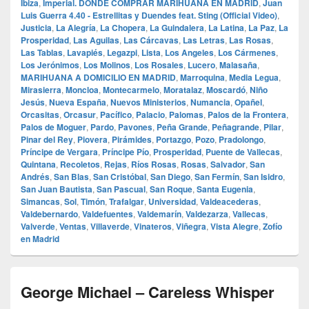
Ibiza
,
Imperial. DONDE COMPRAR MARIHUANA EN MADRID
,
Juan
Luis Guerra 4.40 - Estrellitas y Duendes feat. Sting (Official Video)
,
Justicia
,
La Alegría
,
La Chopera
,
La Guindalera
,
La Latina
,
La Paz
,
La
Prosperidad
,
Las Aguilas
,
Las Cárcavas
,
Las Letras
,
Las Rosas
,
Las Tablas
,
Lavapiés
,
Legazpi
,
Lista
,
Los Angeles
,
Los Cármenes
,
Los Jerónimos
,
Los Molinos
,
Los Rosales
,
Lucero
,
Malasaña
,
MARIHUANA A DOMICILIO EN MADRID
,
Marroquina
,
Media Legua
,
Mirasierra
,
Moncloa
,
Montecarmelo
,
Moratalaz
,
Moscardó
,
Niño
Jesús
,
Nueva España
,
Nuevos Ministerios
,
Numancia
,
Opañel
,
Orcasitas
,
Orcasur
,
Pacífico
,
Palacio
,
Palomas
,
Palos de la Frontera
,
Palos de Moguer
,
Pardo
,
Pavones
,
Peña Grande
,
Peñagrande
,
Pilar
,
Pinar del Rey
,
Piovera
,
Pirámides
,
Portazgo
,
Pozo
,
Pradolongo
,
Príncipe de Vergara
,
Príncipe Pío
,
Prosperidad
,
Puente de Vallecas
,
Quintana
,
Recoletos
,
Rejas
,
Ríos Rosas
,
Rosas
,
Salvador
,
San
Andrés
,
San Blas
,
San Cristóbal
,
San Diego
,
San Fermín
,
San Isidro
,
San Juan Bautista
,
San Pascual
,
San Roque
,
Santa Eugenia
,
Simancas
,
Sol
,
Timón
,
Trafalgar
,
Universidad
,
Valdeacederas
,
Valdebernardo
,
Valdefuentes
,
Valdemarín
,
Valdezarza
,
Vallecas
,
Valverde
,
Ventas
,
Villaverde
,
Vinateros
,
Viñegra
,
Vista Alegre
,
Zofío
en Madrid
George Michael – Careless Whisper