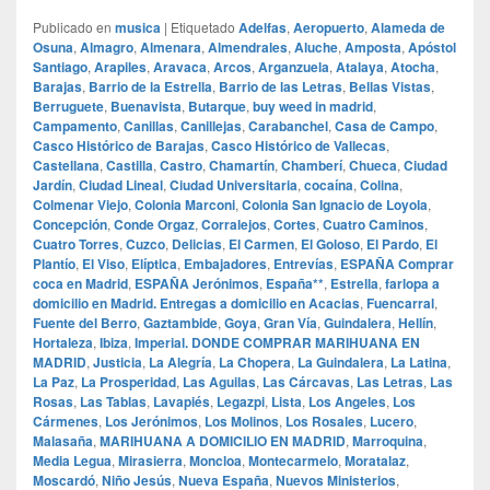
Publicado en
musica
|
Etiquetado
Adelfas
,
Aeropuerto
,
Alameda de
Osuna
,
Almagro
,
Almenara
,
Almendrales
,
Aluche
,
Amposta
,
Apóstol
Santiago
,
Arapiles
,
Aravaca
,
Arcos
,
Arganzuela
,
Atalaya
,
Atocha
,
Barajas
,
Barrio de la Estrella
,
Barrio de las Letras
,
Bellas Vistas
,
Berruguete
,
Buenavista
,
Butarque
,
buy weed in madrid
,
Campamento
,
Canillas
,
Canillejas
,
Carabanchel
,
Casa de Campo
,
Casco Histórico de Barajas
,
Casco Histórico de Vallecas
,
Castellana
,
Castilla
,
Castro
,
Chamartín
,
Chamberí
,
Chueca
,
Ciudad
Jardín
,
Ciudad Lineal
,
Ciudad Universitaria
,
cocaína
,
Colina
,
Colmenar Viejo
,
Colonia Marconi
,
Colonia San Ignacio de Loyola
,
Concepción
,
Conde Orgaz
,
Corralejos
,
Cortes
,
Cuatro Caminos
,
Cuatro Torres
,
Cuzco
,
Delicias
,
El Carmen
,
El Goloso
,
El Pardo
,
El
Plantío
,
El Viso
,
Elíptica
,
Embajadores
,
Entrevías
,
ESPAÑA Comprar
coca en Madrid
,
ESPAÑA Jerónimos
,
España**
,
Estrella
,
farlopa a
domicilio en Madrid. Entregas a domicilio en Acacias
,
Fuencarral
,
Fuente del Berro
,
Gaztambide
,
Goya
,
Gran Vía
,
Guindalera
,
Hellín
,
Hortaleza
,
Ibiza
,
Imperial. DONDE COMPRAR MARIHUANA EN
MADRID
,
Justicia
,
La Alegría
,
La Chopera
,
La Guindalera
,
La Latina
,
La Paz
,
La Prosperidad
,
Las Aguilas
,
Las Cárcavas
,
Las Letras
,
Las
Rosas
,
Las Tablas
,
Lavapiés
,
Legazpi
,
Lista
,
Los Angeles
,
Los
Cármenes
,
Los Jerónimos
,
Los Molinos
,
Los Rosales
,
Lucero
,
Malasaña
,
MARIHUANA A DOMICILIO EN MADRID
,
Marroquina
,
Media Legua
,
Mirasierra
,
Moncloa
,
Montecarmelo
,
Moratalaz
,
Moscardó
,
Niño Jesús
,
Nueva España
,
Nuevos Ministerios
,