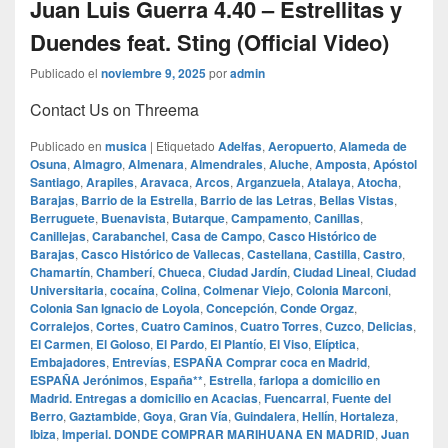
Juan Luis Guerra 4.40 – Estrellitas y
Duendes feat. Sting (Official Video)
Publicado el
noviembre 9, 2025
por
admin
Contact Us on Threema
Publicado en
musica
|
Etiquetado
Adelfas
,
Aeropuerto
,
Alameda de
Osuna
,
Almagro
,
Almenara
,
Almendrales
,
Aluche
,
Amposta
,
Apóstol
Santiago
,
Arapiles
,
Aravaca
,
Arcos
,
Arganzuela
,
Atalaya
,
Atocha
,
Barajas
,
Barrio de la Estrella
,
Barrio de las Letras
,
Bellas Vistas
,
Berruguete
,
Buenavista
,
Butarque
,
Campamento
,
Canillas
,
Canillejas
,
Carabanchel
,
Casa de Campo
,
Casco Histórico de
Barajas
,
Casco Histórico de Vallecas
,
Castellana
,
Castilla
,
Castro
,
Chamartín
,
Chamberí
,
Chueca
,
Ciudad Jardín
,
Ciudad Lineal
,
Ciudad
Universitaria
,
cocaína
,
Colina
,
Colmenar Viejo
,
Colonia Marconi
,
Colonia San Ignacio de Loyola
,
Concepción
,
Conde Orgaz
,
Corralejos
,
Cortes
,
Cuatro Caminos
,
Cuatro Torres
,
Cuzco
,
Delicias
,
El Carmen
,
El Goloso
,
El Pardo
,
El Plantío
,
El Viso
,
Elíptica
,
Embajadores
,
Entrevías
,
ESPAÑA Comprar coca en Madrid
,
ESPAÑA Jerónimos
,
España**
,
Estrella
,
farlopa a domicilio en
Madrid. Entregas a domicilio en Acacias
,
Fuencarral
,
Fuente del
Berro
,
Gaztambide
,
Goya
,
Gran Vía
,
Guindalera
,
Hellín
,
Hortaleza
,
Ibiza
,
Imperial. DONDE COMPRAR MARIHUANA EN MADRID
,
Juan