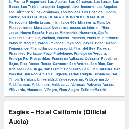
La Paz
,
La Prosperidad
,
Las Aguilas
,
Las Cárcavas
,
Las Letras
,
Las
Rosas
,
Las Tablas
,
Lavapiés
,
Legazpi
,
Lista
,
locoarts
,
Los Angeles
,
Los Cármenes
,
Los Jerónimos
,
Los Molinos
,
Los Rosales
,
Lucero
,
madrid
,
Malasaña
,
MARIHUANA A DOMICILIO EN MADRID
,
Marroquina
,
Media Legua
,
miami vice 80s
,
Mirasierra
,
Moncloa
,
Montecarmelo
,
Moratalaz
,
Moscardó
,
museo de internet
,
Niño
Jesús
,
Nueva España
,
Nuevos Ministerios
,
Numancia
,
Opañel
,
Orcasitas
,
Orcasur
,
Pacífico
,
Palacio
,
Palomas
,
Palos de la Frontera
,
Palos de Moguer
,
Pardo
,
Pavones
,
Payo poni
,
payos
,
Peña Grande
,
Peñagrande
,
Pilar
,
pillar porros madrid
,
Pinar del Rey
,
Piovera
,
Pirámides
,
Portazgo
,
Pozo
,
Pradolongo
,
Príncipe de Vergara
,
Príncipe Pío
,
Prosperidad
,
Puente de Vallecas
,
Quintana
,
Recoletos
,
Rejas
,
Ríos Rosas
,
Rosas
,
Salvador
,
San Andrés
,
San Blas
,
San
Cristóbal
,
San Diego
,
San Fermín
,
San Isidro
,
San Juan Bautista
,
San
Pascual
,
San Roque
,
Santa Eugenia
,
series antigua
,
Simancas
,
Sol
,
Timón
,
Trafalgar
,
Universidad
,
Valdeacederas
,
Valdebernardo
,
Valdefuentes
,
Valdemarín
,
Valdezarza
,
Vallecas
,
Valverde
,
Ventas
,
Villaverde
,
Vinateros
,
Viñegra
,
Vista Alegre
,
Zofío en Madrid
Eagles – Hotel California (Official
Audio)