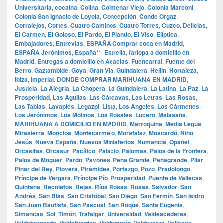
Universitaria
,
cocaína
,
Colina
,
Colmenar Viejo
,
Colonia Marconi
,
Colonia San Ignacio de Loyola
,
Concepción
,
Conde Orgaz
,
Corralejos
,
Cortes
,
Cuatro Caminos
,
Cuatro Torres
,
Cuzco
,
Delicias
,
El Carmen
,
El Goloso
,
El Pardo
,
El Plantío
,
El Viso
,
Elíptica
,
Embajadores
,
Entrevías
,
ESPAÑA Comprar coca en Madrid
,
ESPAÑA Jerónimos
,
España**
,
Estrella
,
farlopa a domicilio en
Madrid. Entregas a domicilio en Acacias
,
Fuencarral
,
Fuente del
Berro
,
Gaztambide
,
Goya
,
Gran Vía
,
Guindalera
,
Hellín
,
Hortaleza
,
Ibiza
,
Imperial. DONDE COMPRAR MARIHUANA EN MADRID
,
Justicia
,
La Alegría
,
La Chopera
,
La Guindalera
,
La Latina
,
La Paz
,
La
Prosperidad
,
Las Aguilas
,
Las Cárcavas
,
Las Letras
,
Las Rosas
,
Las Tablas
,
Lavapiés
,
Legazpi
,
Lista
,
Los Angeles
,
Los Cármenes
,
Los Jerónimos
,
Los Molinos
,
Los Rosales
,
Lucero
,
Malasaña
,
MARIHUANA A DOMICILIO EN MADRID
,
Marroquina
,
Media Legua
,
Mirasierra
,
Moncloa
,
Montecarmelo
,
Moratalaz
,
Moscardó
,
Niño
Jesús
,
Nueva España
,
Nuevos Ministerios
,
Numancia
,
Opañel
,
Orcasitas
,
Orcasur
,
Pacífico
,
Palacio
,
Palomas
,
Palos de la Frontera
,
Palos de Moguer
,
Pardo
,
Pavones
,
Peña Grande
,
Peñagrande
,
Pilar
,
Pinar del Rey
,
Piovera
,
Pirámides
,
Portazgo
,
Pozo
,
Pradolongo
,
Príncipe de Vergara
,
Príncipe Pío
,
Prosperidad
,
Puente de Vallecas
,
Quintana
,
Recoletos
,
Rejas
,
Ríos Rosas
,
Rosas
,
Salvador
,
San
Andrés
,
San Blas
,
San Cristóbal
,
San Diego
,
San Fermín
,
San Isidro
,
San Juan Bautista
,
San Pascual
,
San Roque
,
Santa Eugenia
,
Simancas
,
Sol
,
Timón
,
Trafalgar
,
Universidad
,
Valdeacederas
,
Valdebernardo
,
Valdefuentes
,
Valdemarín
,
Valdezarza
,
Vallecas
,