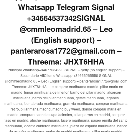
Whatsapp Telegram Signal
+34664537342SIGNAL
@cmmleomadrid.65 – Leo
(English support) –
panterarosa1772@gmail.com –
Threema: JHXT6HHA
Principal Whatsapp+34677084290 SIGNAL – yeffy (no english support) –
Secundario AttCliente Whatsapp +34666265550 SIGNAL
@cmmleomadrid.65 – Leo (English support) – panterarosa1772@gmail.com
– Threema: JHXT6HHA—–:: comprar marihuana madrid, pillar maria en
madrid, fumar amrihuana de interior, barrio del pilar madrid, alcorcon
marihuana, barrio del pilar marihuana, getafe marihuana, leganes
marihuana, fuenlabrada marihuana, gran via marihuana, comprar marihuana
retiro, pillar maria madrid, madrid buy weed, donde comprar maria en
madrid, comprar madrid estupefacientes, pillar porros en madrid, comprar
faso en madrid, aluche marihuana, lucero marihuana, paseo ermita del santo
marihuana, vicente calderon marihuana, plaza de españa marihuana, banco
de españa marihuana, metro de madrid marihuana, pillar maria madrid,