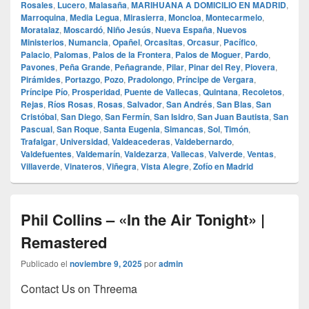
Rosales
,
Lucero
,
Malasaña
,
MARIHUANA A DOMICILIO EN MADRID
,
Marroquina
,
Media Legua
,
Mirasierra
,
Moncloa
,
Montecarmelo
,
Moratalaz
,
Moscardó
,
Niño Jesús
,
Nueva España
,
Nuevos
Ministerios
,
Numancia
,
Opañel
,
Orcasitas
,
Orcasur
,
Pacífico
,
Palacio
,
Palomas
,
Palos de la Frontera
,
Palos de Moguer
,
Pardo
,
Pavones
,
Peña Grande
,
Peñagrande
,
Pilar
,
Pinar del Rey
,
Piovera
,
Pirámides
,
Portazgo
,
Pozo
,
Pradolongo
,
Príncipe de Vergara
,
Príncipe Pío
,
Prosperidad
,
Puente de Vallecas
,
Quintana
,
Recoletos
,
Rejas
,
Ríos Rosas
,
Rosas
,
Salvador
,
San Andrés
,
San Blas
,
San
Cristóbal
,
San Diego
,
San Fermín
,
San Isidro
,
San Juan Bautista
,
San
Pascual
,
San Roque
,
Santa Eugenia
,
Simancas
,
Sol
,
Timón
,
Trafalgar
,
Universidad
,
Valdeacederas
,
Valdebernardo
,
Valdefuentes
,
Valdemarín
,
Valdezarza
,
Vallecas
,
Valverde
,
Ventas
,
Villaverde
,
Vinateros
,
Viñegra
,
Vista Alegre
,
Zofío en Madrid
Phil Collins – «In the Air Tonight» |
Remastered
Publicado el
noviembre 9, 2025
por
admin
Contact Us on Threema