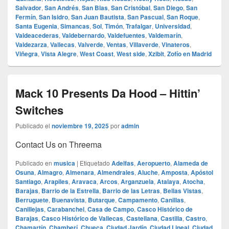
Salvador
,
San Andrés
,
San Blas
,
San Cristóbal
,
San Diego
,
San
Fermín
,
San Isidro
,
San Juan Bautista
,
San Pascual
,
San Roque
,
Santa Eugenia
,
Simancas
,
Sol
,
Timón
,
Trafalgar
,
Universidad
,
Valdeacederas
,
Valdebernardo
,
Valdefuentes
,
Valdemarín
,
Valdezarza
,
Vallecas
,
Valverde
,
Ventas
,
Villaverde
,
Vinateros
,
Viñegra
,
Vista Alegre
,
West Coast
,
West side
,
Xzibit
,
Zofío en Madrid
Mack 10 Presents Da Hood – Hittin’
Switches
Publicado el
noviembre 19, 2025
por
admin
Contact Us on Threema
Publicado en
musica
|
Etiquetado
Adelfas
,
Aeropuerto
,
Alameda de
Osuna
,
Almagro
,
Almenara
,
Almendrales
,
Aluche
,
Amposta
,
Apóstol
Santiago
,
Arapiles
,
Aravaca
,
Arcos
,
Arganzuela
,
Atalaya
,
Atocha
,
Barajas
,
Barrio de la Estrella
,
Barrio de las Letras
,
Bellas Vistas
,
Berruguete
,
Buenavista
,
Butarque
,
Campamento
,
Canillas
,
Canillejas
,
Carabanchel
,
Casa de Campo
,
Casco Histórico de
Barajas
,
Casco Histórico de Vallecas
,
Castellana
,
Castilla
,
Castro
,
Chamartín
,
Chamberí
,
Chueca
,
Ciudad Jardín
,
Ciudad Lineal
,
Ciudad