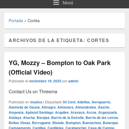
Menú
Portada
»
Cortes
ARCHIVOS DE LA ETIQUETA:
CORTES
YG, Mozzy – Bompton to Oak Park
(Official Video)
Publicado el
noviembre 19, 2025
por
admin
Contact Us on Threema
Publicado en
musica
|
Etiquetado
50 Cent
,
Adelfas
,
Aeropuerto
,
Alameda de Osuna
,
Almagro
,
Almenara
,
Almendrales
,
Aluche
,
Amposta
,
Apóstol Santiago
,
Arapiles
,
Aravaca
,
Arcos
,
Arganzuela
,
Atalaya
,
Atocha
,
Barajas
,
Barrio de la Estrella
,
Barrio de las Letras
,
Bellas Vistas
,
Berruguete
,
Bloods
,
Bompton
,
Buenavista
,
Butarque
,
Campamento
,
Canillas
,
Canillejas
,
Carabanchel
,
Casa de Campo
,