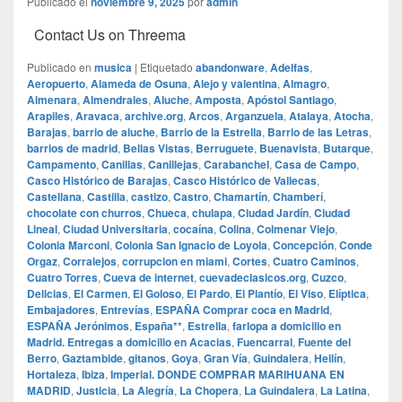
Publicado el
noviembre 9, 2025
por
admin
Contact Us on Threema
Publicado en
musica
|
Etiquetado
abandonware
,
Adelfas
,
Aeropuerto
,
Alameda de Osuna
,
Alejo y valentina
,
Almagro
,
Almenara
,
Almendrales
,
Aluche
,
Amposta
,
Apóstol Santiago
,
Arapiles
,
Aravaca
,
archive.org
,
Arcos
,
Arganzuela
,
Atalaya
,
Atocha
,
Barajas
,
barrio de aluche
,
Barrio de la Estrella
,
Barrio de las Letras
,
barrios de madrid
,
Bellas Vistas
,
Berruguete
,
Buenavista
,
Butarque
,
Campamento
,
Canillas
,
Canillejas
,
Carabanchel
,
Casa de Campo
,
Casco Histórico de Barajas
,
Casco Histórico de Vallecas
,
Castellana
,
Castilla
,
castizo
,
Castro
,
Chamartín
,
Chamberí
,
chocolate con churros
,
Chueca
,
chulapa
,
Ciudad Jardín
,
Ciudad
Lineal
,
Ciudad Universitaria
,
cocaína
,
Colina
,
Colmenar Viejo
,
Colonia Marconi
,
Colonia San Ignacio de Loyola
,
Concepción
,
Conde
Orgaz
,
Corralejos
,
corrupcion en miami
,
Cortes
,
Cuatro Caminos
,
Cuatro Torres
,
Cueva de internet
,
cuevadeclasicos.org
,
Cuzco
,
Delicias
,
El Carmen
,
El Goloso
,
El Pardo
,
El Plantío
,
El Viso
,
Elíptica
,
Embajadores
,
Entrevías
,
ESPAÑA Comprar coca en Madrid
,
ESPAÑA Jerónimos
,
España**
,
Estrella
,
farlopa a domicilio en
Madrid. Entregas a domicilio en Acacias
,
Fuencarral
,
Fuente del
Berro
,
Gaztambide
,
gitanos
,
Goya
,
Gran Vía
,
Guindalera
,
Hellín
,
Hortaleza
,
Ibiza
,
Imperial. DONDE COMPRAR MARIHUANA EN
MADRID
,
Justicia
,
La Alegría
,
La Chopera
,
La Guindalera
,
La Latina
,