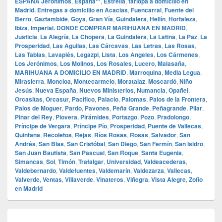
ESPAÑA Jerónimos
,
España**
,
Estrella
,
farlopa a domicilio en
Madrid. Entregas a domicilio en Acacias
,
Fuencarral
,
Fuente del
Berro
,
Gaztambide
,
Goya
,
Gran Vía
,
Guindalera
,
Hellín
,
Hortaleza
,
Ibiza
,
Imperial. DONDE COMPRAR MARIHUANA EN MADRID
,
Justicia
,
La Alegría
,
La Chopera
,
La Guindalera
,
La Latina
,
La Paz
,
La
Prosperidad
,
Las Aguilas
,
Las Cárcavas
,
Las Letras
,
Las Rosas
,
Las Tablas
,
Lavapiés
,
Legazpi
,
Lista
,
Los Angeles
,
Los Cármenes
,
Los Jerónimos
,
Los Molinos
,
Los Rosales
,
Lucero
,
Malasaña
,
MARIHUANA A DOMICILIO EN MADRID
,
Marroquina
,
Media Legua
,
Mirasierra
,
Moncloa
,
Montecarmelo
,
Moratalaz
,
Moscardó
,
Niño
Jesús
,
Nueva España
,
Nuevos Ministerios
,
Numancia
,
Opañel
,
Orcasitas
,
Orcasur
,
Pacífico
,
Palacio
,
Palomas
,
Palos de la Frontera
,
Palos de Moguer
,
Pardo
,
Pavones
,
Peña Grande
,
Peñagrande
,
Pilar
,
Pinar del Rey
,
Piovera
,
Pirámides
,
Portazgo
,
Pozo
,
Pradolongo
,
Príncipe de Vergara
,
Príncipe Pío
,
Prosperidad
,
Puente de Vallecas
,
Quintana
,
Recoletos
,
Rejas
,
Ríos Rosas
,
Rosas
,
Salvador
,
San
Andrés
,
San Blas
,
San Cristóbal
,
San Diego
,
San Fermín
,
San Isidro
,
San Juan Bautista
,
San Pascual
,
San Roque
,
Santa Eugenia
,
Simancas
,
Sol
,
Timón
,
Trafalgar
,
Universidad
,
Valdeacederas
,
Valdebernardo
,
Valdefuentes
,
Valdemarín
,
Valdezarza
,
Vallecas
,
Valverde
,
Ventas
,
Villaverde
,
Vinateros
,
Viñegra
,
Vista Alegre
,
Zofío
en Madrid