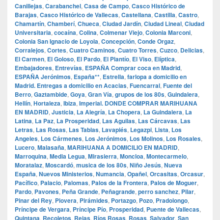
Canillejas
,
Carabanchel
,
Casa de Campo
,
Casco Histórico de
Barajas
,
Casco Histórico de Vallecas
,
Castellana
,
Castilla
,
Castro
,
Chamartín
,
Chamberí
,
Chueca
,
Ciudad Jardín
,
Ciudad Lineal
,
Ciudad
Universitaria
,
cocaína
,
Colina
,
Colmenar Viejo
,
Colonia Marconi
,
Colonia San Ignacio de Loyola
,
Concepción
,
Conde Orgaz
,
Corralejos
,
Cortes
,
Cuatro Caminos
,
Cuatro Torres
,
Cuzco
,
Delicias
,
El Carmen
,
El Goloso
,
El Pardo
,
El Plantío
,
El Viso
,
Elíptica
,
Embajadores
,
Entrevías
,
ESPAÑA Comprar coca en Madrid
,
ESPAÑA Jerónimos
,
España**
,
Estrella
,
farlopa a domicilio en
Madrid. Entregas a domicilio en Acacias
,
Fuencarral
,
Fuente del
Berro
,
Gaztambide
,
Goya
,
Gran Vía
,
grupos de los 80s
,
Guindalera
,
Hellín
,
Hortaleza
,
Ibiza
,
Imperial. DONDE COMPRAR MARIHUANA
EN MADRID
,
Justicia
,
La Alegría
,
La Chopera
,
La Guindalera
,
La
Latina
,
La Paz
,
La Prosperidad
,
Las Aguilas
,
Las Cárcavas
,
Las
Letras
,
Las Rosas
,
Las Tablas
,
Lavapiés
,
Legazpi
,
Lista
,
Los
Angeles
,
Los Cármenes
,
Los Jerónimos
,
Los Molinos
,
Los Rosales
,
Lucero
,
Malasaña
,
MARIHUANA A DOMICILIO EN MADRID
,
Marroquina
,
Media Legua
,
Mirasierra
,
Moncloa
,
Montecarmelo
,
Moratalaz
,
Moscardó
,
musica de los 80s
,
Niño Jesús
,
Nueva
España
,
Nuevos Ministerios
,
Numancia
,
Opañel
,
Orcasitas
,
Orcasur
,
Pacífico
,
Palacio
,
Palomas
,
Palos de la Frontera
,
Palos de Moguer
,
Pardo
,
Pavones
,
Peña Grande
,
Peñagrande
,
perro sanchez
,
Pilar
,
Pinar del Rey
,
Piovera
,
Pirámides
,
Portazgo
,
Pozo
,
Pradolongo
,
Príncipe de Vergara
,
Príncipe Pío
,
Prosperidad
,
Puente de Vallecas
,
Quintana
,
Recoletos
,
Rejas
,
Ríos Rosas
,
Rosas
,
Salvador
,
San