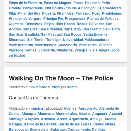
Palos de la Frontera
,
Palos de Moguer
,
Pardo
,
Pavones
,
Peña
Grande
,
Peñagrande
,
Phil Collins - "In the Air Tonight" | Remastered
,
Pilar
,
Pinar del Rey
,
Piovera
,
Pirámides
,
Portazgo
,
Pozo
,
Pradolongo
,
Príncipe de Vergara
,
Príncipe Pío
,
Prosperidad
,
Puente de Vallecas
,
Quintana
,
Recoletos
,
Rejas
,
Ríos Rosas
,
Rosas
,
Salvador
,
San
Andrés
,
San Blas
,
San Cristóbal
,
San Diego
,
San Fermín
,
San Isidro
,
San Juan Bautista
,
San Pascual
,
San Roque
,
Santa Eugenia
,
Simancas
,
Sol
,
Timón
,
Trafalgar
,
Universidad
,
Valdeacederas
,
Valdebernardo
,
Valdefuentes
,
Valdemarín
,
Valdezarza
,
Vallecas
,
Valverde
,
Ventas
,
Villaverde
,
Vinateros
,
Viñegra
,
Vista Alegre
,
Zofío
en Madrid
Walking On The Moon – The Police
Publicado el
noviembre 9, 2025
por
admin
Contact Us on Threema
Publicado en
musica
|
Etiquetado
Adelfas
,
Aeropuerto
,
Alameda de
Osuna
,
Almagro
,
Almenara
,
Almendrales
,
Aluche
,
Amposta
,
Apóstol
Santiago
,
Arapiles
,
Aravaca
,
Arcos
,
Arganzuela
,
Atalaya
,
Atocha
,
Barajas
,
Barrio de la Estrella
,
Barrio de las Letras
,
Bellas Vistas
,
Berruguete
,
Buenavista
,
Butarque
,
Campamento
,
Canillas
,