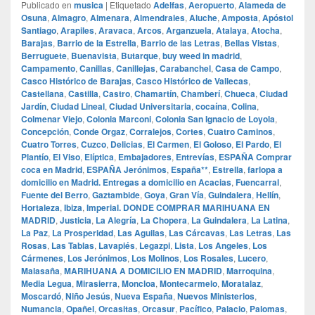
Publicado en
musica
|
Etiquetado
Adelfas
,
Aeropuerto
,
Alameda de
Osuna
,
Almagro
,
Almenara
,
Almendrales
,
Aluche
,
Amposta
,
Apóstol
Santiago
,
Arapiles
,
Aravaca
,
Arcos
,
Arganzuela
,
Atalaya
,
Atocha
,
Barajas
,
Barrio de la Estrella
,
Barrio de las Letras
,
Bellas Vistas
,
Berruguete
,
Buenavista
,
Butarque
,
buy weed in madrid
,
Campamento
,
Canillas
,
Canillejas
,
Carabanchel
,
Casa de Campo
,
Casco Histórico de Barajas
,
Casco Histórico de Vallecas
,
Castellana
,
Castilla
,
Castro
,
Chamartín
,
Chamberí
,
Chueca
,
Ciudad
Jardín
,
Ciudad Lineal
,
Ciudad Universitaria
,
cocaína
,
Colina
,
Colmenar Viejo
,
Colonia Marconi
,
Colonia San Ignacio de Loyola
,
Concepción
,
Conde Orgaz
,
Corralejos
,
Cortes
,
Cuatro Caminos
,
Cuatro Torres
,
Cuzco
,
Delicias
,
El Carmen
,
El Goloso
,
El Pardo
,
El
Plantío
,
El Viso
,
Elíptica
,
Embajadores
,
Entrevías
,
ESPAÑA Comprar
coca en Madrid
,
ESPAÑA Jerónimos
,
España**
,
Estrella
,
farlopa a
domicilio en Madrid. Entregas a domicilio en Acacias
,
Fuencarral
,
Fuente del Berro
,
Gaztambide
,
Goya
,
Gran Vía
,
Guindalera
,
Hellín
,
Hortaleza
,
Ibiza
,
Imperial. DONDE COMPRAR MARIHUANA EN
MADRID
,
Justicia
,
La Alegría
,
La Chopera
,
La Guindalera
,
La Latina
,
La Paz
,
La Prosperidad
,
Las Aguilas
,
Las Cárcavas
,
Las Letras
,
Las
Rosas
,
Las Tablas
,
Lavapiés
,
Legazpi
,
Lista
,
Los Angeles
,
Los
Cármenes
,
Los Jerónimos
,
Los Molinos
,
Los Rosales
,
Lucero
,
Malasaña
,
MARIHUANA A DOMICILIO EN MADRID
,
Marroquina
,
Media Legua
,
Mirasierra
,
Moncloa
,
Montecarmelo
,
Moratalaz
,
Moscardó
,
Niño Jesús
,
Nueva España
,
Nuevos Ministerios
,
Numancia
,
Opañel
,
Orcasitas
,
Orcasur
,
Pacífico
,
Palacio
,
Palomas
,