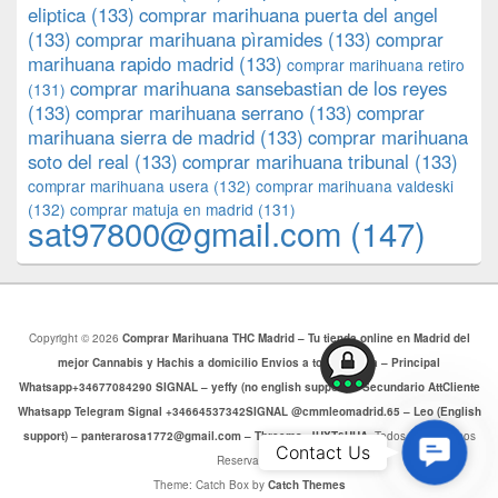
eliptica
(133)
comprar marihuana puerta del angel
(133)
comprar marihuana pìramides
(133)
comprar
marihuana rapido madrid
(133)
comprar marihuana retiro
comprar marihuana sansebastian de los reyes
(131)
(133)
comprar marihuana serrano
(133)
comprar
marihuana sierra de madrid
(133)
comprar marihuana
soto del real
(133)
comprar marihuana tribunal
(133)
comprar marihuana usera
(132)
comprar marihuana valdeski
(132)
comprar matuja en madrid
(131)
sat97800@gmail.com
(147)
Copyright © 2026
Comprar Marihuana THC Madrid – Tu tienda online en Madrid del
mejor Cannabis y Hachis a domicilio Envios a toda Europa – Principal
Whatsapp+34677084290 SIGNAL – yeffy (no english support) – Secundario AttCliente
Whatsapp Telegram Signal +34664537342SIGNAL @cmmleomadrid.65 – Leo (English
support) – panterarosa1772@gmail.com – Threema: JHXT6HHA
. Todos los Derechos
Contac
Contact Us
Reservados.
Us
Theme: Catch Box by
Catch Themes