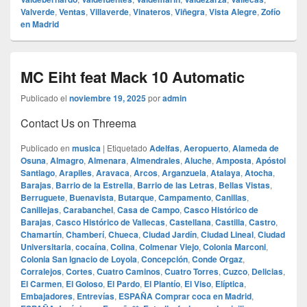
Valverde
,
Ventas
,
Villaverde
,
Vinateros
,
Viñegra
,
Vista Alegre
,
Zofío
en Madrid
MC Eiht feat Mack 10 Automatic
Publicado el
noviembre 19, 2025
por
admin
Contact Us on Threema
Publicado en
musica
|
Etiquetado
Adelfas
,
Aeropuerto
,
Alameda de
Osuna
,
Almagro
,
Almenara
,
Almendrales
,
Aluche
,
Amposta
,
Apóstol
Santiago
,
Arapiles
,
Aravaca
,
Arcos
,
Arganzuela
,
Atalaya
,
Atocha
,
Barajas
,
Barrio de la Estrella
,
Barrio de las Letras
,
Bellas Vistas
,
Berruguete
,
Buenavista
,
Butarque
,
Campamento
,
Canillas
,
Canillejas
,
Carabanchel
,
Casa de Campo
,
Casco Histórico de
Barajas
,
Casco Histórico de Vallecas
,
Castellana
,
Castilla
,
Castro
,
Chamartín
,
Chamberí
,
Chueca
,
Ciudad Jardín
,
Ciudad Lineal
,
Ciudad
Universitaria
,
cocaína
,
Colina
,
Colmenar Viejo
,
Colonia Marconi
,
Colonia San Ignacio de Loyola
,
Concepción
,
Conde Orgaz
,
Corralejos
,
Cortes
,
Cuatro Caminos
,
Cuatro Torres
,
Cuzco
,
Delicias
,
El Carmen
,
El Goloso
,
El Pardo
,
El Plantío
,
El Viso
,
Elíptica
,
Embajadores
,
Entrevías
,
ESPAÑA Comprar coca en Madrid
,