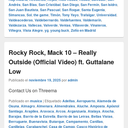
Andrés
,
San Blas
,
San Cristóbal
,
San Diego
,
San Fermín
,
San Isidro
,
San Juan Bautista
,
San Pascual
,
San Roque
,
Santa Eugenia
,
Simancas
,
Sol
,
the game
,
Timón
,
Tony Yayo
,
Trafalgar
,
Universidad
,
Valdeacederas
,
Valdebernardo
,
Valdefuentes
,
Valdemarín
,
Valdezarza
,
Vallecas
,
Valverde
,
Ventas
,
Villaverde
,
Vinateros
,
Viñegra
,
Vista Alegre
,
yg
,
young buck
,
Zofío en Madrid
Rocky Rock, Mack 10 – Really
Outside (Official Video) ft. Guttalane
Low
Publicado el
noviembre 19, 2025
por
admin
Contact Us on Threema
Publicado en
musica
|
Etiquetado
Adelfas
,
Aeropuerto
,
Alameda de
Osuna
,
Almagro
,
Almenara
,
Almendrales
,
Aluche
,
Amposta
,
Apóstol
Santiago
,
Arapiles
,
Aravaca
,
Arcos
,
Arganzuela
,
Atalaya
,
Atocha
,
Barajas
,
Barrio de la Estrella
,
Barrio de las Letras
,
Bellas Vistas
,
Berruguete
,
Buenavista
,
Butarque
,
Campamento
,
Canillas
,
Canillejas
,
Carabanchel
,
Casa de Campo
,
Casco Histórico de