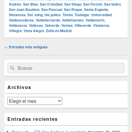
Andrés
,
San Blas
,
San Cristóbal
,
San Diego
,
San Fermín
,
San Isidro
,
San Juan Bautista
,
San Pascual
,
San Roque
,
Santa Eugenia
,
Simancas
,
Sol
,
sting
,
the police
,
Timón
,
Trafalgar
,
Universidad
,
Valdeacederas
,
Valdebernardo
,
Valdefuentes
,
Valdemarín
,
Valdezarza
,
Vallecas
,
Valverde
,
Ventas
,
Villaverde
,
Vinateros
,
Viñegra
,
Vista Alegre
,
Zofío en Madrid
Navegación
←
Entradas más antiguas
de
entradas
El
Buscar
Buscar
área
por:
de
widget
barra
Archivos
lateral
primaria
Archivos
Entradas recientes
Barracuda – GTA San Andreas (Legendado)
diciembre 28, 2025