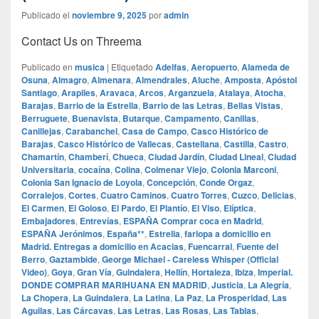
Publicado el
noviembre 9, 2025
por
admin
Contact Us on Threema
Publicado en
musica
|
Etiquetado
Adelfas
,
Aeropuerto
,
Alameda de
Osuna
,
Almagro
,
Almenara
,
Almendrales
,
Aluche
,
Amposta
,
Apóstol
Santiago
,
Arapiles
,
Aravaca
,
Arcos
,
Arganzuela
,
Atalaya
,
Atocha
,
Barajas
,
Barrio de la Estrella
,
Barrio de las Letras
,
Bellas Vistas
,
Berruguete
,
Buenavista
,
Butarque
,
Campamento
,
Canillas
,
Canillejas
,
Carabanchel
,
Casa de Campo
,
Casco Histórico de
Barajas
,
Casco Histórico de Vallecas
,
Castellana
,
Castilla
,
Castro
,
Chamartín
,
Chamberí
,
Chueca
,
Ciudad Jardín
,
Ciudad Lineal
,
Ciudad
Universitaria
,
cocaína
,
Colina
,
Colmenar Viejo
,
Colonia Marconi
,
Colonia San Ignacio de Loyola
,
Concepción
,
Conde Orgaz
,
Corralejos
,
Cortes
,
Cuatro Caminos
,
Cuatro Torres
,
Cuzco
,
Delicias
,
El Carmen
,
El Goloso
,
El Pardo
,
El Plantío
,
El Viso
,
Elíptica
,
Embajadores
,
Entrevías
,
ESPAÑA Comprar coca en Madrid
,
ESPAÑA Jerónimos
,
España**
,
Estrella
,
farlopa a domicilio en
Madrid. Entregas a domicilio en Acacias
,
Fuencarral
,
Fuente del
Berro
,
Gaztambide
,
George Michael - Careless Whisper (Official
Video)
,
Goya
,
Gran Vía
,
Guindalera
,
Hellín
,
Hortaleza
,
Ibiza
,
Imperial.
DONDE COMPRAR MARIHUANA EN MADRID
,
Justicia
,
La Alegría
,
La Chopera
,
La Guindalera
,
La Latina
,
La Paz
,
La Prosperidad
,
Las
Aguilas
,
Las Cárcavas
,
Las Letras
,
Las Rosas
,
Las Tablas
,