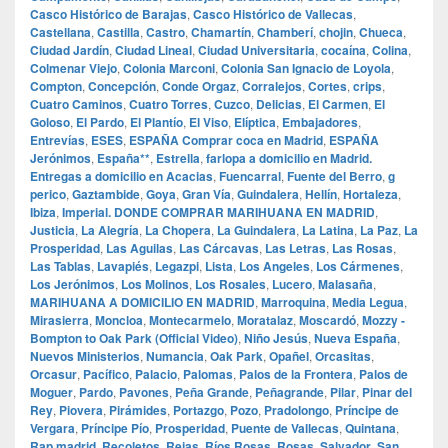
Casco Histórico de Barajas
,
Casco Histórico de Vallecas
,
Castellana
,
Castilla
,
Castro
,
Chamartín
,
Chamberí
,
chojin
,
Chueca
,
Ciudad Jardín
,
Ciudad Lineal
,
Ciudad Universitaria
,
cocaína
,
Colina
,
Colmenar Viejo
,
Colonia Marconi
,
Colonia San Ignacio de Loyola
,
Compton
,
Concepción
,
Conde Orgaz
,
Corralejos
,
Cortes
,
crips
,
Cuatro Caminos
,
Cuatro Torres
,
Cuzco
,
Delicias
,
El Carmen
,
El
Goloso
,
El Pardo
,
El Plantío
,
El Viso
,
Elíptica
,
Embajadores
,
Entrevías
,
ESES
,
ESPAÑA Comprar coca en Madrid
,
ESPAÑA
Jerónimos
,
España**
,
Estrella
,
farlopa a domicilio en Madrid.
Entregas a domicilio en Acacias
,
Fuencarral
,
Fuente del Berro
,
g
perico
,
Gaztambide
,
Goya
,
Gran Vía
,
Guindalera
,
Hellín
,
Hortaleza
,
Ibiza
,
Imperial. DONDE COMPRAR MARIHUANA EN MADRID
,
Justicia
,
La Alegría
,
La Chopera
,
La Guindalera
,
La Latina
,
La Paz
,
La
Prosperidad
,
Las Aguilas
,
Las Cárcavas
,
Las Letras
,
Las Rosas
,
Las Tablas
,
Lavapiés
,
Legazpi
,
Lista
,
Los Angeles
,
Los Cármenes
,
Los Jerónimos
,
Los Molinos
,
Los Rosales
,
Lucero
,
Malasaña
,
MARIHUANA A DOMICILIO EN MADRID
,
Marroquina
,
Media Legua
,
Mirasierra
,
Moncloa
,
Montecarmelo
,
Moratalaz
,
Moscardó
,
Mozzy -
Bompton to Oak Park (Official Video)
,
Niño Jesús
,
Nueva España
,
Nuevos Ministerios
,
Numancia
,
Oak Park
,
Opañel
,
Orcasitas
,
Orcasur
,
Pacífico
,
Palacio
,
Palomas
,
Palos de la Frontera
,
Palos de
Moguer
,
Pardo
,
Pavones
,
Peña Grande
,
Peñagrande
,
Pilar
,
Pinar del
Rey
,
Piovera
,
Pirámides
,
Portazgo
,
Pozo
,
Pradolongo
,
Príncipe de
Vergara
,
Príncipe Pío
,
Prosperidad
,
Puente de Vallecas
,
Quintana
,
Rap madrid
,
Recoletos
,
Rejas
,
Ríos Rosas
,
Rosas
,
Salvador
,
San