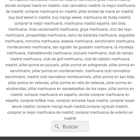
donde comprar maria en madrid, club cannabico madrid, la mejor marihuana
de madrid, comprar marihuana en madrid, pillar bolsas de maria en madrid,
buy best weed in madrid, buy mango weed, marihuana de frutas madrid,
comprar la mejor marihuana, marihuana madrid españa, san blas
marihuana, rivas vaciamadrid marihuana, goya marihuana, cruz del rayo
marihuana, prosperidad marihuana, sainz de baranda marihuana, arguelles
marihuana, moncloa marihuana, alsacia marihuana, sanchinarro marihuana,
montecarmelo marihuana, san agustin de guadalix marihuana, la moraleja
marihuana, mahadahonda marihuana, pozuelo marihuana, club de campo
madrid marihuana, club de golf marihuana, club de caballo marihuana
madrid, pillar porros en pozuelo, pillar porros en sotogrande, pillar porros en
sanchinarro, pillar porros en montecarmelo, marihuana club cannabico
sanchinarro, madrid club cannabico montecarmelo, pillar porros en san blas,
pillar porros en vallecas, pillar porros en villa de vallecas, pillar porros en
alcobendas, pillar marihuana en sansebastian de los reyes, pillar porros en
madrid, comprar marihuana en españa, donde comprar marihuana en
españa, comprar kritikal max, comprar amnesia haze madrid, comprar super
skunk madrid, comprar mango kush madrid,comprar og kush madrid,
comprar la mejor marihuana de madrid, comprar marihuana de exterior en
madrid
Buscar
Buscar
por: