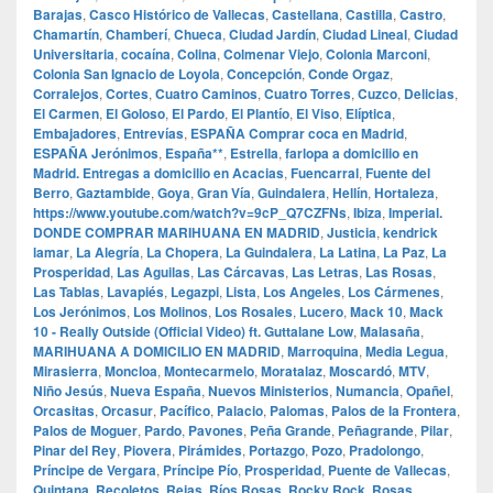
Barajas
,
Casco Histórico de Vallecas
,
Castellana
,
Castilla
,
Castro
,
Chamartín
,
Chamberí
,
Chueca
,
Ciudad Jardín
,
Ciudad Lineal
,
Ciudad
Universitaria
,
cocaína
,
Colina
,
Colmenar Viejo
,
Colonia Marconi
,
Colonia San Ignacio de Loyola
,
Concepción
,
Conde Orgaz
,
Corralejos
,
Cortes
,
Cuatro Caminos
,
Cuatro Torres
,
Cuzco
,
Delicias
,
El Carmen
,
El Goloso
,
El Pardo
,
El Plantío
,
El Viso
,
Elíptica
,
Embajadores
,
Entrevías
,
ESPAÑA Comprar coca en Madrid
,
ESPAÑA Jerónimos
,
España**
,
Estrella
,
farlopa a domicilio en
Madrid. Entregas a domicilio en Acacias
,
Fuencarral
,
Fuente del
Berro
,
Gaztambide
,
Goya
,
Gran Vía
,
Guindalera
,
Hellín
,
Hortaleza
,
https://www.youtube.com/watch?v=9cP_Q7CZFNs
,
Ibiza
,
Imperial.
DONDE COMPRAR MARIHUANA EN MADRID
,
Justicia
,
kendrick
lamar
,
La Alegría
,
La Chopera
,
La Guindalera
,
La Latina
,
La Paz
,
La
Prosperidad
,
Las Aguilas
,
Las Cárcavas
,
Las Letras
,
Las Rosas
,
Las Tablas
,
Lavapiés
,
Legazpi
,
Lista
,
Los Angeles
,
Los Cármenes
,
Los Jerónimos
,
Los Molinos
,
Los Rosales
,
Lucero
,
Mack 10
,
Mack
10 - Really Outside (Official Video) ft. Guttalane Low
,
Malasaña
,
MARIHUANA A DOMICILIO EN MADRID
,
Marroquina
,
Media Legua
,
Mirasierra
,
Moncloa
,
Montecarmelo
,
Moratalaz
,
Moscardó
,
MTV
,
Niño Jesús
,
Nueva España
,
Nuevos Ministerios
,
Numancia
,
Opañel
,
Orcasitas
,
Orcasur
,
Pacífico
,
Palacio
,
Palomas
,
Palos de la Frontera
,
Palos de Moguer
,
Pardo
,
Pavones
,
Peña Grande
,
Peñagrande
,
Pilar
,
Pinar del Rey
,
Piovera
,
Pirámides
,
Portazgo
,
Pozo
,
Pradolongo
,
Príncipe de Vergara
,
Príncipe Pío
,
Prosperidad
,
Puente de Vallecas
,
Quintana
,
Recoletos
,
Rejas
,
Ríos Rosas
,
Rocky Rock
,
Rosas
,