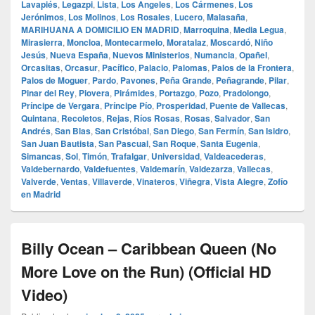
Lavapiés
,
Legazpi
,
Lista
,
Los Angeles
,
Los Cármenes
,
Los
Jerónimos
,
Los Molinos
,
Los Rosales
,
Lucero
,
Malasaña
,
MARIHUANA A DOMICILIO EN MADRID
,
Marroquina
,
Media Legua
,
Mirasierra
,
Moncloa
,
Montecarmelo
,
Moratalaz
,
Moscardó
,
Niño
Jesús
,
Nueva España
,
Nuevos Ministerios
,
Numancia
,
Opañel
,
Orcasitas
,
Orcasur
,
Pacífico
,
Palacio
,
Palomas
,
Palos de la Frontera
,
Palos de Moguer
,
Pardo
,
Pavones
,
Peña Grande
,
Peñagrande
,
Pilar
,
Pinar del Rey
,
Piovera
,
Pirámides
,
Portazgo
,
Pozo
,
Pradolongo
,
Príncipe de Vergara
,
Príncipe Pío
,
Prosperidad
,
Puente de Vallecas
,
Quintana
,
Recoletos
,
Rejas
,
Ríos Rosas
,
Rosas
,
Salvador
,
San
Andrés
,
San Blas
,
San Cristóbal
,
San Diego
,
San Fermín
,
San Isidro
,
San Juan Bautista
,
San Pascual
,
San Roque
,
Santa Eugenia
,
Simancas
,
Sol
,
Timón
,
Trafalgar
,
Universidad
,
Valdeacederas
,
Valdebernardo
,
Valdefuentes
,
Valdemarín
,
Valdezarza
,
Vallecas
,
Valverde
,
Ventas
,
Villaverde
,
Vinateros
,
Viñegra
,
Vista Alegre
,
Zofío
en Madrid
Billy Ocean – Caribbean Queen (No
More Love on the Run) (Official HD
Video)