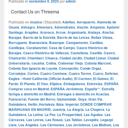
Publicado el
noviembre 9, 2025
por
admin
Contact Us on Threema
Publicado en
musica
|
Etiquetado
Adelfas
,
Aeropuerto
,
Alameda de
Osuna
,
Almagro
,
Almenara
,
Almendrales
,
Aluche
,
Amposta
,
Apóstol
Santiago
,
Arapiles
,
Aravaca
,
Arcos
,
Arganzuela
,
Atalaya
,
Atocha
,
Barajas
,
Barrio de la Estrella
,
Barrio de las Letras
,
Bellas Vistas
,
Berruguete
,
Buenavista
,
Butarque
,
Campamento
,
Canillas
,
Canillejas
,
Carabanchel
,
Casa de Campo
,
Casco Histórico de
Barajas
,
Casco Histórico de Vallecas
,
Castellana
,
Castilla
,
Castro
,
Chamartín
,
Chamberí
,
Chueca
,
Ciudad Jardín
,
Ciudad Lineal
,
Ciudad
Universitaria
,
cocaína
,
Colina
,
Colmenar Viejo
,
Colonia Marconi
,
Colonia San Ignacio de Loyola
,
Concepción
,
Conde Orgaz
,
Corralejos
,
Cortes
,
Cuatro Caminos
,
Cuatro Torres
,
Cuzco
,
Delicias
,
Eagles - Hotel California (Official Audio)
,
El Carmen
,
El Goloso
,
El
Pardo
,
El Plantío
,
El Viso
,
Elíptica
,
Embajadores
,
Entrevías
,
ESPAÑA
Comprar coca en Madrid
,
ESPAÑA Jerónimos
,
España**
,
Estrella
,
farlopa a domicilio en Madrid. Entregas a domicilio en Acacias
,
Fuencarral
,
Fuente del Berro
,
Gaztambide
,
Goya
,
Gran Vía
,
Guindalera
,
Hellín
,
Hortaleza
,
Ibiza
,
Imperial. DONDE COMPRAR
MARIHUANA EN MADRID
,
Justicia
,
La Alegría
,
La Chopera
,
La
Guindalera
,
La Latina
,
La Paz
,
La Prosperidad
,
Las Aguilas
,
Las
Cárcavas
,
Las Letras
,
Las Rosas
,
Las Tablas
,
Lavapiés
,
Legazpi
,
Lista
,
Los Angeles
,
Los Cármenes
,
Los Jerónimos
,
Los Molinos
,
Los