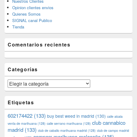
Nuestros Clientes
Opinion clientes envios
Quienes Somos
SIGNAL canal Publico
Tienda
Comentarios recientes
Categorías
Categorías
Etiquetas
602174422
(133)
buy best weed in madrid
(130)
calle alcala
club cannabico
venta de marihuana
(128)
calle serrano marihuana
(128)
madrid
(133)
club de caballo marihuana madrid
(128)
club de campo madrid
comparr marihuana malasaña
(135)