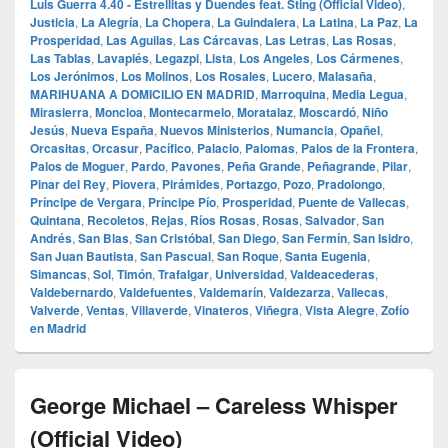
Luis Guerra 4.40 - Estrellitas y Duendes feat. Sting (Official Video)
,
Justicia
,
La Alegría
,
La Chopera
,
La Guindalera
,
La Latina
,
La Paz
,
La
Prosperidad
,
Las Aguilas
,
Las Cárcavas
,
Las Letras
,
Las Rosas
,
Las Tablas
,
Lavapiés
,
Legazpi
,
Lista
,
Los Angeles
,
Los Cármenes
,
Los Jerónimos
,
Los Molinos
,
Los Rosales
,
Lucero
,
Malasaña
,
MARIHUANA A DOMICILIO EN MADRID
,
Marroquina
,
Media Legua
,
Mirasierra
,
Moncloa
,
Montecarmelo
,
Moratalaz
,
Moscardó
,
Niño
Jesús
,
Nueva España
,
Nuevos Ministerios
,
Numancia
,
Opañel
,
Orcasitas
,
Orcasur
,
Pacífico
,
Palacio
,
Palomas
,
Palos de la Frontera
,
Palos de Moguer
,
Pardo
,
Pavones
,
Peña Grande
,
Peñagrande
,
Pilar
,
Pinar del Rey
,
Piovera
,
Pirámides
,
Portazgo
,
Pozo
,
Pradolongo
,
Príncipe de Vergara
,
Príncipe Pío
,
Prosperidad
,
Puente de Vallecas
,
Quintana
,
Recoletos
,
Rejas
,
Ríos Rosas
,
Rosas
,
Salvador
,
San
Andrés
,
San Blas
,
San Cristóbal
,
San Diego
,
San Fermín
,
San Isidro
,
San Juan Bautista
,
San Pascual
,
San Roque
,
Santa Eugenia
,
Simancas
,
Sol
,
Timón
,
Trafalgar
,
Universidad
,
Valdeacederas
,
Valdebernardo
,
Valdefuentes
,
Valdemarín
,
Valdezarza
,
Vallecas
,
Valverde
,
Ventas
,
Villaverde
,
Vinateros
,
Viñegra
,
Vista Alegre
,
Zofío
en Madrid
George Michael – Careless Whisper
(Official Video)