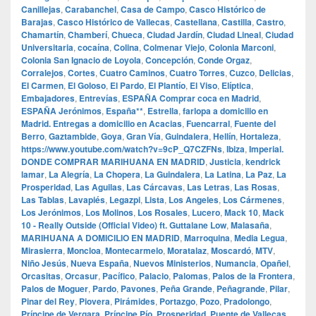
Canillejas
,
Carabanchel
,
Casa de Campo
,
Casco Histórico de
Barajas
,
Casco Histórico de Vallecas
,
Castellana
,
Castilla
,
Castro
,
Chamartín
,
Chamberí
,
Chueca
,
Ciudad Jardín
,
Ciudad Lineal
,
Ciudad
Universitaria
,
cocaína
,
Colina
,
Colmenar Viejo
,
Colonia Marconi
,
Colonia San Ignacio de Loyola
,
Concepción
,
Conde Orgaz
,
Corralejos
,
Cortes
,
Cuatro Caminos
,
Cuatro Torres
,
Cuzco
,
Delicias
,
El Carmen
,
El Goloso
,
El Pardo
,
El Plantío
,
El Viso
,
Elíptica
,
Embajadores
,
Entrevías
,
ESPAÑA Comprar coca en Madrid
,
ESPAÑA Jerónimos
,
España**
,
Estrella
,
farlopa a domicilio en
Madrid. Entregas a domicilio en Acacias
,
Fuencarral
,
Fuente del
Berro
,
Gaztambide
,
Goya
,
Gran Vía
,
Guindalera
,
Hellín
,
Hortaleza
,
https://www.youtube.com/watch?v=9cP_Q7CZFNs
,
Ibiza
,
Imperial.
DONDE COMPRAR MARIHUANA EN MADRID
,
Justicia
,
kendrick
lamar
,
La Alegría
,
La Chopera
,
La Guindalera
,
La Latina
,
La Paz
,
La
Prosperidad
,
Las Aguilas
,
Las Cárcavas
,
Las Letras
,
Las Rosas
,
Las Tablas
,
Lavapiés
,
Legazpi
,
Lista
,
Los Angeles
,
Los Cármenes
,
Los Jerónimos
,
Los Molinos
,
Los Rosales
,
Lucero
,
Mack 10
,
Mack
10 - Really Outside (Official Video) ft. Guttalane Low
,
Malasaña
,
MARIHUANA A DOMICILIO EN MADRID
,
Marroquina
,
Media Legua
,
Mirasierra
,
Moncloa
,
Montecarmelo
,
Moratalaz
,
Moscardó
,
MTV
,
Niño Jesús
,
Nueva España
,
Nuevos Ministerios
,
Numancia
,
Opañel
,
Orcasitas
,
Orcasur
,
Pacífico
,
Palacio
,
Palomas
,
Palos de la Frontera
,
Palos de Moguer
,
Pardo
,
Pavones
,
Peña Grande
,
Peñagrande
,
Pilar
,
Pinar del Rey
,
Piovera
,
Pirámides
,
Portazgo
,
Pozo
,
Pradolongo
,
Príncipe de Vergara
,
Príncipe Pío
,
Prosperidad
,
Puente de Vallecas
,