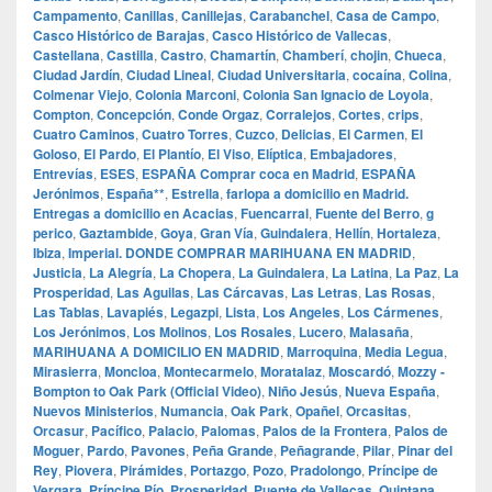
Campamento
,
Canillas
,
Canillejas
,
Carabanchel
,
Casa de Campo
,
Casco Histórico de Barajas
,
Casco Histórico de Vallecas
,
Castellana
,
Castilla
,
Castro
,
Chamartín
,
Chamberí
,
chojin
,
Chueca
,
Ciudad Jardín
,
Ciudad Lineal
,
Ciudad Universitaria
,
cocaína
,
Colina
,
Colmenar Viejo
,
Colonia Marconi
,
Colonia San Ignacio de Loyola
,
Compton
,
Concepción
,
Conde Orgaz
,
Corralejos
,
Cortes
,
crips
,
Cuatro Caminos
,
Cuatro Torres
,
Cuzco
,
Delicias
,
El Carmen
,
El
Goloso
,
El Pardo
,
El Plantío
,
El Viso
,
Elíptica
,
Embajadores
,
Entrevías
,
ESES
,
ESPAÑA Comprar coca en Madrid
,
ESPAÑA
Jerónimos
,
España**
,
Estrella
,
farlopa a domicilio en Madrid.
Entregas a domicilio en Acacias
,
Fuencarral
,
Fuente del Berro
,
g
perico
,
Gaztambide
,
Goya
,
Gran Vía
,
Guindalera
,
Hellín
,
Hortaleza
,
Ibiza
,
Imperial. DONDE COMPRAR MARIHUANA EN MADRID
,
Justicia
,
La Alegría
,
La Chopera
,
La Guindalera
,
La Latina
,
La Paz
,
La
Prosperidad
,
Las Aguilas
,
Las Cárcavas
,
Las Letras
,
Las Rosas
,
Las Tablas
,
Lavapiés
,
Legazpi
,
Lista
,
Los Angeles
,
Los Cármenes
,
Los Jerónimos
,
Los Molinos
,
Los Rosales
,
Lucero
,
Malasaña
,
MARIHUANA A DOMICILIO EN MADRID
,
Marroquina
,
Media Legua
,
Mirasierra
,
Moncloa
,
Montecarmelo
,
Moratalaz
,
Moscardó
,
Mozzy -
Bompton to Oak Park (Official Video)
,
Niño Jesús
,
Nueva España
,
Nuevos Ministerios
,
Numancia
,
Oak Park
,
Opañel
,
Orcasitas
,
Orcasur
,
Pacífico
,
Palacio
,
Palomas
,
Palos de la Frontera
,
Palos de
Moguer
,
Pardo
,
Pavones
,
Peña Grande
,
Peñagrande
,
Pilar
,
Pinar del
Rey
,
Piovera
,
Pirámides
,
Portazgo
,
Pozo
,
Pradolongo
,
Príncipe de
Vergara
,
Príncipe Pío
,
Prosperidad
,
Puente de Vallecas
,
Quintana
,