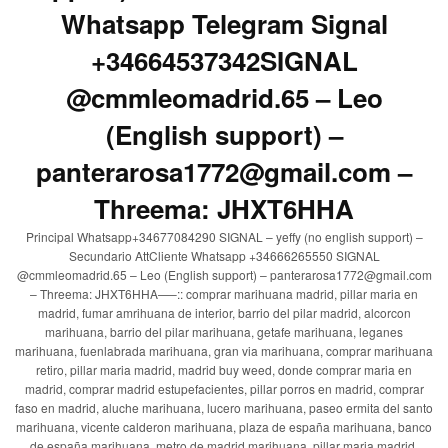
Whatsapp Telegram Signal
+34664537342SIGNAL
@cmmleomadrid.65 – Leo
(English support) –
panterarosa1772@gmail.com –
Threema: JHXT6HHA
Principal Whatsapp+34677084290 SIGNAL – yeffy (no english support) –
Secundario AttCliente Whatsapp +34666265550 SIGNAL
@cmmleomadrid.65 – Leo (English support) – panterarosa1772@gmail.com
– Threema: JHXT6HHA—–:: comprar marihuana madrid, pillar maria en
madrid, fumar amrihuana de interior, barrio del pilar madrid, alcorcon
marihuana, barrio del pilar marihuana, getafe marihuana, leganes
marihuana, fuenlabrada marihuana, gran via marihuana, comprar marihuana
retiro, pillar maria madrid, madrid buy weed, donde comprar maria en
madrid, comprar madrid estupefacientes, pillar porros en madrid, comprar
faso en madrid, aluche marihuana, lucero marihuana, paseo ermita del santo
marihuana, vicente calderon marihuana, plaza de españa marihuana, banco
de españa marihuana, metro de madrid marihuana, pillar maria madrid,