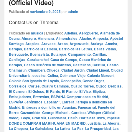
(Official Video)
Publicado el
noviembre 9, 2025
por
admin
Contact Us on Threema
Publicado en
musica
|
Etiquetado
Adelfas
,
Aeropuerto
,
Alameda de
Osuna
,
Almagro
,
Almenara
,
Almendrales
,
Aluche
,
Amposta
,
Apóstol
Santiago
,
Arapiles
,
Aravaca
,
Arcos
,
Arganzuela
,
Atalaya
,
Atocha
,
Barajas
,
Barrio de la Estrella
,
Barrio de las Letras
,
Bellas Vistas
,
Berruguete
,
Buenavista
,
Butarque
,
Campamento
,
Canillas
,
Canillejas
,
Carabanchel
,
Casa de Campo
,
Casco Histórico de
Barajas
,
Casco Histórico de Vallecas
,
Castellana
,
Castilla
,
Castro
,
Chamartín
,
Chamberí
,
Chueca
,
Ciudad Jardín
,
Ciudad Lineal
,
Ciudad
Universitaria
,
cocaína
,
Colina
,
Colmenar Viejo
,
Colonia Marconi
,
Colonia San Ignacio de Loyola
,
Concepción
,
Conde Orgaz
,
Corralejos
,
Cortes
,
Cuatro Caminos
,
Cuatro Torres
,
Cuzco
,
Delicias
,
El Carmen
,
El Goloso
,
El Pardo
,
El Plantío
,
El Viso
,
Elíptica
,
Embajadores
,
Entrevías
,
ESPAÑA Comprar coca en Madrid
,
ESPAÑA Jerónimos
,
España**
,
Estrella
,
farlopa a domicilio en
Madrid. Entregas a domicilio en Acacias
,
Fuencarral
,
Fuente del
Berro
,
Gaztambide
,
George Michael - Careless Whisper (Official
Video)
,
Goya
,
Gran Vía
,
Guindalera
,
Hellín
,
Hortaleza
,
Ibiza
,
Imperial.
DONDE COMPRAR MARIHUANA EN MADRID
,
Justicia
,
La Alegría
,
La Chopera
,
La Guindalera
,
La Latina
,
La Paz
,
La Prosperidad
,
Las