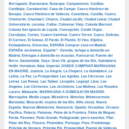
Berruguete
,
Buenavista
,
Butarque
,
Campamento
,
Canillas
,
Canillejas
,
Carabanchel
,
Casa de Campo
,
Casco Histórico de
Barajas
,
Casco Histórico de Vallecas
,
Castellana
,
Castilla
,
Castro
,
Chamartín
,
Chamberí
,
Chueca
,
Ciudad Jardín
,
Ciudad Lineal
,
Ciudad
Universitaria
,
cocaína
,
Colina
,
Colmenar Viejo
,
Colonia Marconi
,
Colonia San Ignacio de Loyola
,
Concepción
,
Conde Orgaz
,
Corralejos
,
Cortes
,
Cuatro Caminos
,
Cuatro Torres
,
Cuzco
,
Delicias
,
El Carmen
,
El Goloso
,
El Pardo
,
El Plantío
,
El Viso
,
Elíptica
,
Embajadores
,
Entrevías
,
ESPAÑA Comprar coca en Madrid
,
ESPAÑA Jerónimos
,
España**
,
Estrella
,
farlopa a domicilio en
Madrid. Entregas a domicilio en Acacias
,
Fuencarral
,
Fuente del
Berro
,
Gaztambide
,
Goya
,
Gran Vía
,
grupos de los 80s
,
Guindalera
,
Hellín
,
Hortaleza
,
Ibiza
,
Imperial. DONDE COMPRAR MARIHUANA
EN MADRID
,
Justicia
,
La Alegría
,
La Chopera
,
La Guindalera
,
La
Latina
,
La Paz
,
La Prosperidad
,
Las Aguilas
,
Las Cárcavas
,
Las
Letras
,
Las Rosas
,
Las Tablas
,
Lavapiés
,
Legazpi
,
Lista
,
Los
Angeles
,
Los Cármenes
,
Los Jerónimos
,
Los Molinos
,
Los Rosales
,
Lucero
,
Malasaña
,
MARIHUANA A DOMICILIO EN MADRID
,
Marroquina
,
Media Legua
,
Mirasierra
,
Moncloa
,
Montecarmelo
,
Moratalaz
,
Moscardó
,
musica de los 80s
,
Niño Jesús
,
Nueva
España
,
Nuevos Ministerios
,
Numancia
,
Opañel
,
Orcasitas
,
Orcasur
,
Pacífico
,
Palacio
,
Palomas
,
Palos de la Frontera
,
Palos de Moguer
,
Pardo
,
Pavones
,
Peña Grande
,
Peñagrande
,
perro sanchez
,
Pilar
,
Pinar del Rey
,
Piovera
,
Pirámides
,
Portazgo
,
Pozo
,
Pradolongo
,
Príncipe de Vergara
,
Príncipe Pío
,
Prosperidad
,
Puente de Vallecas
,