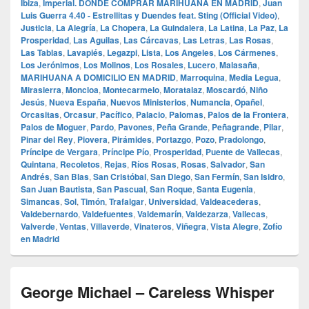
Ibiza
,
Imperial. DONDE COMPRAR MARIHUANA EN MADRID
,
Juan
Luis Guerra 4.40 - Estrellitas y Duendes feat. Sting (Official Video)
,
Justicia
,
La Alegría
,
La Chopera
,
La Guindalera
,
La Latina
,
La Paz
,
La
Prosperidad
,
Las Aguilas
,
Las Cárcavas
,
Las Letras
,
Las Rosas
,
Las Tablas
,
Lavapiés
,
Legazpi
,
Lista
,
Los Angeles
,
Los Cármenes
,
Los Jerónimos
,
Los Molinos
,
Los Rosales
,
Lucero
,
Malasaña
,
MARIHUANA A DOMICILIO EN MADRID
,
Marroquina
,
Media Legua
,
Mirasierra
,
Moncloa
,
Montecarmelo
,
Moratalaz
,
Moscardó
,
Niño
Jesús
,
Nueva España
,
Nuevos Ministerios
,
Numancia
,
Opañel
,
Orcasitas
,
Orcasur
,
Pacífico
,
Palacio
,
Palomas
,
Palos de la Frontera
,
Palos de Moguer
,
Pardo
,
Pavones
,
Peña Grande
,
Peñagrande
,
Pilar
,
Pinar del Rey
,
Piovera
,
Pirámides
,
Portazgo
,
Pozo
,
Pradolongo
,
Príncipe de Vergara
,
Príncipe Pío
,
Prosperidad
,
Puente de Vallecas
,
Quintana
,
Recoletos
,
Rejas
,
Ríos Rosas
,
Rosas
,
Salvador
,
San
Andrés
,
San Blas
,
San Cristóbal
,
San Diego
,
San Fermín
,
San Isidro
,
San Juan Bautista
,
San Pascual
,
San Roque
,
Santa Eugenia
,
Simancas
,
Sol
,
Timón
,
Trafalgar
,
Universidad
,
Valdeacederas
,
Valdebernardo
,
Valdefuentes
,
Valdemarín
,
Valdezarza
,
Vallecas
,
Valverde
,
Ventas
,
Villaverde
,
Vinateros
,
Viñegra
,
Vista Alegre
,
Zofío
en Madrid
George Michael – Careless Whisper