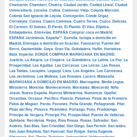
Chamartín
,
Chamberí
,
Chueca
,
Ciudad Jardín
,
Ciudad Lineal
,
Ciudad
Universitaria
,
cocaína
,
Colina
,
Colmenar Viejo
,
Colonia Marconi
,
Colonia San Ignacio de Loyola
,
Concepción
,
Conde Orgaz
,
Corralejos
,
Cortes
,
Cuatro Caminos
,
Cuatro Torres
,
Cuzco
,
Delicias
,
El Carmen
,
El Goloso
,
El Pardo
,
El Plantío
,
El Viso
,
Elíptica
,
Embajadores
,
Entrevías
,
ESPAÑA Comprar coca en Madrid
,
ESPAÑA Jerónimos
,
España**
,
Estrella
,
farlopa a domicilio en
Madrid. Entregas a domicilio en Acacias
,
Fuencarral
,
Fuente del
Berro
,
Gaztambide
,
Goya
,
Gran Vía
,
Guindalera
,
Hellín
,
Hortaleza
,
Ibiza
,
Imperial. DONDE COMPRAR MARIHUANA EN MADRID
,
Justicia
,
La Alegría
,
La Chopera
,
La Guindalera
,
La Latina
,
La Paz
,
La
Prosperidad
,
Las Aguilas
,
Las Cárcavas
,
Las Letras
,
Las Rosas
,
Las Tablas
,
Lavapiés
,
Legazpi
,
Lista
,
Los Angeles
,
Los Cármenes
,
Los Jerónimos
,
Los Molinos
,
Los Rosales
,
Lucero
,
Malasaña
,
MARIHUANA A DOMICILIO EN MADRID
,
Marroquina
,
Media Legua
,
Mirasierra
,
Moncloa
,
Montecarmelo
,
Moratalaz
,
Moscardó
,
Niño
Jesús
,
Nueva España
,
Nuevos Ministerios
,
Numancia
,
Opañel
,
Orcasitas
,
Orcasur
,
Pacífico
,
Palacio
,
Palomas
,
Palos de la Frontera
,
Palos de Moguer
,
Pardo
,
Pavones
,
Peña Grande
,
Peñagrande
,
Pilar
,
Pinar del Rey
,
Piovera
,
Pirámides
,
Portazgo
,
Pozo
,
Pradolongo
,
Príncipe de Vergara
,
Príncipe Pío
,
Prosperidad
,
Puente de Vallecas
,
Quintana
,
Recoletos
,
Rejas
,
Ríos Rosas
,
Rosas
,
Salvador
,
San
Andrés
,
San Blas
,
San Cristóbal
,
San Diego
,
San Fermín
,
San Isidro
,
San Juan Bautista
,
San Pascual
,
San Roque
,
Santa Eugenia
,
Simancas
,
Sol
,
Timón
,
Trafalgar
,
Universidad
,
Valdeacederas
,