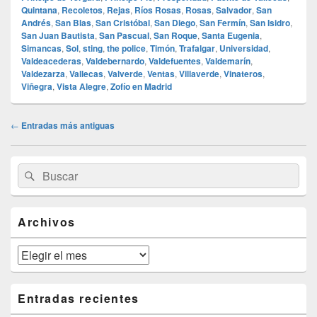
Quintana
,
Recoletos
,
Rejas
,
Ríos Rosas
,
Rosas
,
Salvador
,
San
Andrés
,
San Blas
,
San Cristóbal
,
San Diego
,
San Fermín
,
San Isidro
,
San Juan Bautista
,
San Pascual
,
San Roque
,
Santa Eugenia
,
Simancas
,
Sol
,
sting
,
the police
,
Timón
,
Trafalgar
,
Universidad
,
Valdeacederas
,
Valdebernardo
,
Valdefuentes
,
Valdemarín
,
Valdezarza
,
Vallecas
,
Valverde
,
Ventas
,
Villaverde
,
Vinateros
,
Viñegra
,
Vista Alegre
,
Zofío en Madrid
Navegación
←
Entradas más antiguas
de
entradas
El
Buscar
Buscar
área
por:
de
widget
barra
Archivos
lateral
primaria
Archivos
Entradas recientes