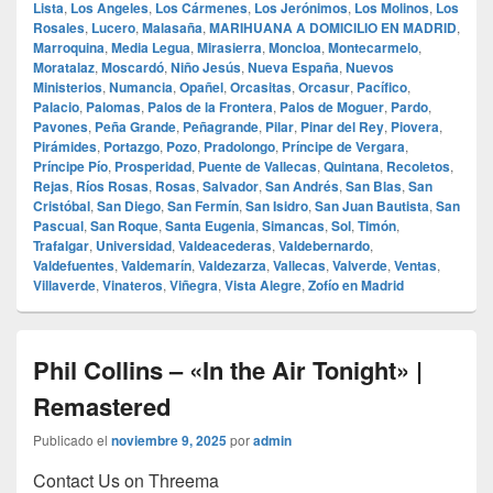
Lista
,
Los Angeles
,
Los Cármenes
,
Los Jerónimos
,
Los Molinos
,
Los
Rosales
,
Lucero
,
Malasaña
,
MARIHUANA A DOMICILIO EN MADRID
,
Marroquina
,
Media Legua
,
Mirasierra
,
Moncloa
,
Montecarmelo
,
Moratalaz
,
Moscardó
,
Niño Jesús
,
Nueva España
,
Nuevos
Ministerios
,
Numancia
,
Opañel
,
Orcasitas
,
Orcasur
,
Pacífico
,
Palacio
,
Palomas
,
Palos de la Frontera
,
Palos de Moguer
,
Pardo
,
Pavones
,
Peña Grande
,
Peñagrande
,
Pilar
,
Pinar del Rey
,
Piovera
,
Pirámides
,
Portazgo
,
Pozo
,
Pradolongo
,
Príncipe de Vergara
,
Príncipe Pío
,
Prosperidad
,
Puente de Vallecas
,
Quintana
,
Recoletos
,
Rejas
,
Ríos Rosas
,
Rosas
,
Salvador
,
San Andrés
,
San Blas
,
San
Cristóbal
,
San Diego
,
San Fermín
,
San Isidro
,
San Juan Bautista
,
San
Pascual
,
San Roque
,
Santa Eugenia
,
Simancas
,
Sol
,
Timón
,
Trafalgar
,
Universidad
,
Valdeacederas
,
Valdebernardo
,
Valdefuentes
,
Valdemarín
,
Valdezarza
,
Vallecas
,
Valverde
,
Ventas
,
Villaverde
,
Vinateros
,
Viñegra
,
Vista Alegre
,
Zofío en Madrid
Phil Collins – «In the Air Tonight» |
Remastered
Publicado el
noviembre 9, 2025
por
admin
Contact Us on Threema