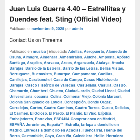
Juan Luis Guerra 4.40 – Estrellitas y
Duendes feat. Sting (Official Video)
Publicado el
noviembre 9, 2025
por
admin
Contact Us on Threema
Publicado en
musica
|
Etiquetado
Adelfas
,
Aeropuerto
,
Alameda de
Osuna
,
Almagro
,
Almenara
,
Almendrales
,
Aluche
,
Amposta
,
Apóstol
Santiago
,
Arapiles
,
Aravaca
,
Arcos
,
Arganzuela
,
Atalaya
,
Atocha
,
Barajas
,
Barrio de la Estrella
,
Barrio de las Letras
,
Bellas Vistas
,
Berruguete
,
Buenavista
,
Butarque
,
Campamento
,
Canillas
,
Canillejas
,
Carabanchel
,
Casa de Campo
,
Casco Histórico de
Barajas
,
Casco Histórico de Vallecas
,
Castellana
,
Castilla
,
Castro
,
Chamartín
,
Chamberí
,
Chueca
,
Ciudad Jardín
,
Ciudad Lineal
,
Ciudad
Universitaria
,
cocaína
,
Colina
,
Colmenar Viejo
,
Colonia Marconi
,
Colonia San Ignacio de Loyola
,
Concepción
,
Conde Orgaz
,
Corralejos
,
Cortes
,
Cuatro Caminos
,
Cuatro Torres
,
Cuzco
,
Delicias
,
El Carmen
,
El Goloso
,
El Pardo
,
El Plantío
,
El Viso
,
Elíptica
,
Embajadores
,
Entrevías
,
ESPAÑA Comprar coca en Madrid
,
ESPAÑA Jerónimos
,
España**
,
Estrella
,
farlopa a domicilio en
Madrid. Entregas a domicilio en Acacias
,
Fuencarral
,
Fuente del
Berro
,
Gaztambide
,
Goya
,
Gran Vía
,
Guindalera
,
Hellín
,
Hortaleza
,