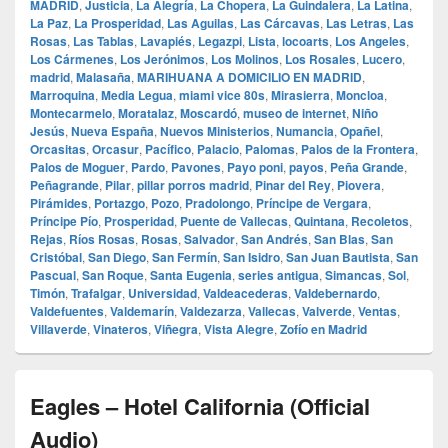
MADRID
,
Justicia
,
La Alegría
,
La Chopera
,
La Guindalera
,
La Latina
,
La Paz
,
La Prosperidad
,
Las Aguilas
,
Las Cárcavas
,
Las Letras
,
Las
Rosas
,
Las Tablas
,
Lavapiés
,
Legazpi
,
Lista
,
locoarts
,
Los Angeles
,
Los Cármenes
,
Los Jerónimos
,
Los Molinos
,
Los Rosales
,
Lucero
,
madrid
,
Malasaña
,
MARIHUANA A DOMICILIO EN MADRID
,
Marroquina
,
Media Legua
,
miami vice 80s
,
Mirasierra
,
Moncloa
,
Montecarmelo
,
Moratalaz
,
Moscardó
,
museo de internet
,
Niño
Jesús
,
Nueva España
,
Nuevos Ministerios
,
Numancia
,
Opañel
,
Orcasitas
,
Orcasur
,
Pacífico
,
Palacio
,
Palomas
,
Palos de la Frontera
,
Palos de Moguer
,
Pardo
,
Pavones
,
Payo poni
,
payos
,
Peña Grande
,
Peñagrande
,
Pilar
,
pillar porros madrid
,
Pinar del Rey
,
Piovera
,
Pirámides
,
Portazgo
,
Pozo
,
Pradolongo
,
Príncipe de Vergara
,
Príncipe Pío
,
Prosperidad
,
Puente de Vallecas
,
Quintana
,
Recoletos
,
Rejas
,
Ríos Rosas
,
Rosas
,
Salvador
,
San Andrés
,
San Blas
,
San
Cristóbal
,
San Diego
,
San Fermín
,
San Isidro
,
San Juan Bautista
,
San
Pascual
,
San Roque
,
Santa Eugenia
,
series antigua
,
Simancas
,
Sol
,
Timón
,
Trafalgar
,
Universidad
,
Valdeacederas
,
Valdebernardo
,
Valdefuentes
,
Valdemarín
,
Valdezarza
,
Vallecas
,
Valverde
,
Ventas
,
Villaverde
,
Vinateros
,
Viñegra
,
Vista Alegre
,
Zofío en Madrid
Eagles – Hotel California (Official
Audio)