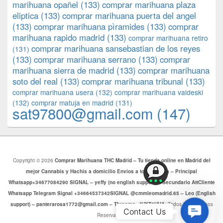
marihuana opañel
(133)
comprar marihuana plaza
eliptica
(133)
comprar marihuana puerta del angel
(133)
comprar marihuana pìramides
(133)
comprar
marihuana rapido madrid
(133)
comprar marihuana retiro
comprar marihuana sansebastian de los reyes
(131)
(133)
comprar marihuana serrano
(133)
comprar
marihuana sierra de madrid
(133)
comprar marihuana
soto del real
(133)
comprar marihuana tribunal
(133)
comprar marihuana usera
(132)
comprar marihuana valdeski
(132)
comprar matuja en madrid
(131)
sat97800@gmail.com
(147)
Copyright © 2026
Comprar Marihuana THC Madrid – Tu tienda online en Madrid del
mejor Cannabis y Hachis a domicilio Envios a toda Europa – Principal
Whatsapp+34677084290 SIGNAL – yeffy (no english support) – Secundario AttCliente
Whatsapp Telegram Signal +34664537342SIGNAL @cmmleomadrid.65 – Leo (English
support) – panterarosa1772@gmail.com – Threema: JHXT6HHA
. Todos los Derechos
Contac
Contact Us
Reservados.
Us