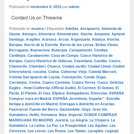
Publicado el
noviembre 9, 2025
por
admin
Contact Us on Threema
Publicado en
musica
|
Etiquetado
Adelfas
,
Aeropuerto
,
Alameda de
Osuna
,
Almagro
,
Almenara
,
Almendrales
,
Aluche
,
Amposta
,
Apóstol
Santiago
,
Arapiles
,
Aravaca
,
Arcos
,
Arganzuela
,
Atalaya
,
Atocha
,
Barajas
,
Barrio de la Estrella
,
Barrio de las Letras
,
Bellas Vistas
,
Berruguete
,
Buenavista
,
Butarque
,
Campamento
,
Canillas
,
Canillejas
,
Carabanchel
,
Casa de Campo
,
Casco Histórico de
Barajas
,
Casco Histórico de Vallecas
,
Castellana
,
Castilla
,
Castro
,
Chamartín
,
Chamberí
,
Chueca
,
Ciudad Jardín
,
Ciudad Lineal
,
Ciudad
Universitaria
,
cocaína
,
Colina
,
Colmenar Viejo
,
Colonia Marconi
,
Colonia San Ignacio de Loyola
,
Concepción
,
Conde Orgaz
,
Corralejos
,
Cortes
,
Cuatro Caminos
,
Cuatro Torres
,
Cuzco
,
Delicias
,
Eagles - Hotel California (Official Audio)
,
El Carmen
,
El Goloso
,
El
Pardo
,
El Plantío
,
El Viso
,
Elíptica
,
Embajadores
,
Entrevías
,
ESPAÑA
Comprar coca en Madrid
,
ESPAÑA Jerónimos
,
España**
,
Estrella
,
farlopa a domicilio en Madrid. Entregas a domicilio en Acacias
,
Fuencarral
,
Fuente del Berro
,
Gaztambide
,
Goya
,
Gran Vía
,
Guindalera
,
Hellín
,
Hortaleza
,
Ibiza
,
Imperial. DONDE COMPRAR
MARIHUANA EN MADRID
,
Justicia
,
La Alegría
,
La Chopera
,
La
Guindalera
,
La Latina
,
La Paz
,
La Prosperidad
,
Las Aguilas
,
Las
Cárcavas
,
Las Letras
,
Las Rosas
,
Las Tablas
,
Lavapiés
,
Legazpi
,