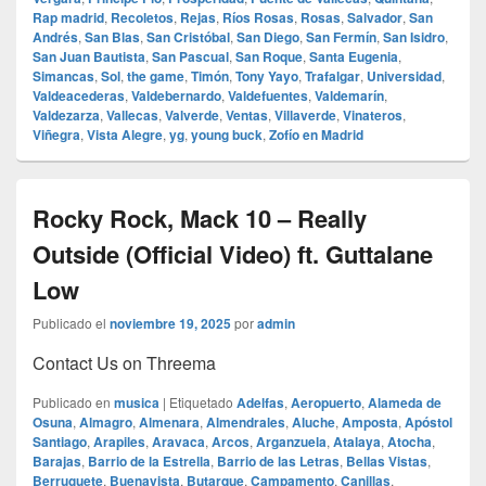
Rap madrid
,
Recoletos
,
Rejas
,
Ríos Rosas
,
Rosas
,
Salvador
,
San
Andrés
,
San Blas
,
San Cristóbal
,
San Diego
,
San Fermín
,
San Isidro
,
San Juan Bautista
,
San Pascual
,
San Roque
,
Santa Eugenia
,
Simancas
,
Sol
,
the game
,
Timón
,
Tony Yayo
,
Trafalgar
,
Universidad
,
Valdeacederas
,
Valdebernardo
,
Valdefuentes
,
Valdemarín
,
Valdezarza
,
Vallecas
,
Valverde
,
Ventas
,
Villaverde
,
Vinateros
,
Viñegra
,
Vista Alegre
,
yg
,
young buck
,
Zofío en Madrid
Rocky Rock, Mack 10 – Really
Outside (Official Video) ft. Guttalane
Low
Publicado el
noviembre 19, 2025
por
admin
Contact Us on Threema
Publicado en
musica
|
Etiquetado
Adelfas
,
Aeropuerto
,
Alameda de
Osuna
,
Almagro
,
Almenara
,
Almendrales
,
Aluche
,
Amposta
,
Apóstol
Santiago
,
Arapiles
,
Aravaca
,
Arcos
,
Arganzuela
,
Atalaya
,
Atocha
,
Barajas
,
Barrio de la Estrella
,
Barrio de las Letras
,
Bellas Vistas
,
Berruguete
,
Buenavista
,
Butarque
,
Campamento
,
Canillas
,