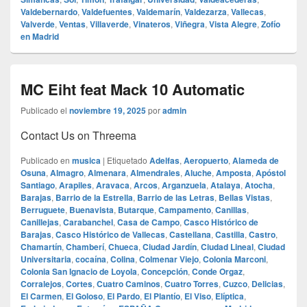
Valdebernardo
,
Valdefuentes
,
Valdemarín
,
Valdezarza
,
Vallecas
,
Valverde
,
Ventas
,
Villaverde
,
Vinateros
,
Viñegra
,
Vista Alegre
,
Zofío
en Madrid
MC Eiht feat Mack 10 Automatic
Publicado el
noviembre 19, 2025
por
admin
Contact Us on Threema
Publicado en
musica
|
Etiquetado
Adelfas
,
Aeropuerto
,
Alameda de
Osuna
,
Almagro
,
Almenara
,
Almendrales
,
Aluche
,
Amposta
,
Apóstol
Santiago
,
Arapiles
,
Aravaca
,
Arcos
,
Arganzuela
,
Atalaya
,
Atocha
,
Barajas
,
Barrio de la Estrella
,
Barrio de las Letras
,
Bellas Vistas
,
Berruguete
,
Buenavista
,
Butarque
,
Campamento
,
Canillas
,
Canillejas
,
Carabanchel
,
Casa de Campo
,
Casco Histórico de
Barajas
,
Casco Histórico de Vallecas
,
Castellana
,
Castilla
,
Castro
,
Chamartín
,
Chamberí
,
Chueca
,
Ciudad Jardín
,
Ciudad Lineal
,
Ciudad
Universitaria
,
cocaína
,
Colina
,
Colmenar Viejo
,
Colonia Marconi
,
Colonia San Ignacio de Loyola
,
Concepción
,
Conde Orgaz
,
Corralejos
,
Cortes
,
Cuatro Caminos
,
Cuatro Torres
,
Cuzco
,
Delicias
,
El Carmen
,
El Goloso
,
El Pardo
,
El Plantío
,
El Viso
,
Elíptica
,