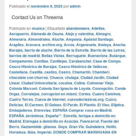
Publicado el
noviembre 9, 2025
por
admin
Contact Us on Threema
Publicado en
musica
|
Etiquetado
abandonware
,
Adelfas
,
Aeropuerto
,
Alameda de Osuna
,
Alejo y valentina
,
Almagro
,
Almenara
,
Almendrales
,
Aluche
,
Amposta
,
Apóstol Santiago
,
Arapiles
,
Aravaca
,
archive.org
,
Arcos
,
Arganzuela
,
Atalaya
,
Atocha
,
Barajas
,
barrio de aluche
,
Barrio de la Estrella
,
Barrio de las Letras
,
barrios de madrid
,
Bellas Vistas
,
Berruguete
,
Buenavista
,
Butarque
,
Campamento
,
Canillas
,
Canillejas
,
Carabanchel
,
Casa de Campo
,
Casco Histórico de Barajas
,
Casco Histórico de Vallecas
,
Castellana
,
Castilla
,
castizo
,
Castro
,
Chamartín
,
Chamberí
,
chocolate con churros
,
Chueca
,
chulapa
,
Ciudad Jardín
,
Ciudad
Lineal
,
Ciudad Universitaria
,
cocaína
,
Colina
,
Colmenar Viejo
,
Colonia Marconi
,
Colonia San Ignacio de Loyola
,
Concepción
,
Conde
Orgaz
,
Corralejos
,
corrupcion en miami
,
Cortes
,
Cuatro Caminos
,
Cuatro Torres
,
Cueva de internet
,
cuevadeclasicos.org
,
Cuzco
,
Delicias
,
El Carmen
,
El Goloso
,
El Pardo
,
El Plantío
,
El Viso
,
Elíptica
,
Embajadores
,
Entrevías
,
ESPAÑA Comprar coca en Madrid
,
ESPAÑA Jerónimos
,
España**
,
Estrella
,
farlopa a domicilio en
Madrid. Entregas a domicilio en Acacias
,
Fuencarral
,
Fuente del
Berro
,
Gaztambide
,
gitanos
,
Goya
,
Gran Vía
,
Guindalera
,
Hellín
,
Hortaleza
,
Ibiza
,
Imperial. DONDE COMPRAR MARIHUANA EN