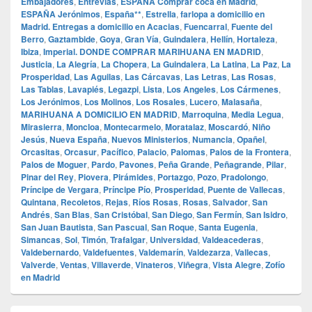
Embajadores
,
Entrevías
,
ESPAÑA Comprar coca en Madrid
,
ESPAÑA Jerónimos
,
España**
,
Estrella
,
farlopa a domicilio en
Madrid. Entregas a domicilio en Acacias
,
Fuencarral
,
Fuente del
Berro
,
Gaztambide
,
Goya
,
Gran Vía
,
Guindalera
,
Hellín
,
Hortaleza
,
Ibiza
,
Imperial. DONDE COMPRAR MARIHUANA EN MADRID
,
Justicia
,
La Alegría
,
La Chopera
,
La Guindalera
,
La Latina
,
La Paz
,
La
Prosperidad
,
Las Aguilas
,
Las Cárcavas
,
Las Letras
,
Las Rosas
,
Las Tablas
,
Lavapiés
,
Legazpi
,
Lista
,
Los Angeles
,
Los Cármenes
,
Los Jerónimos
,
Los Molinos
,
Los Rosales
,
Lucero
,
Malasaña
,
MARIHUANA A DOMICILIO EN MADRID
,
Marroquina
,
Media Legua
,
Mirasierra
,
Moncloa
,
Montecarmelo
,
Moratalaz
,
Moscardó
,
Niño
Jesús
,
Nueva España
,
Nuevos Ministerios
,
Numancia
,
Opañel
,
Orcasitas
,
Orcasur
,
Pacífico
,
Palacio
,
Palomas
,
Palos de la Frontera
,
Palos de Moguer
,
Pardo
,
Pavones
,
Peña Grande
,
Peñagrande
,
Pilar
,
Pinar del Rey
,
Piovera
,
Pirámides
,
Portazgo
,
Pozo
,
Pradolongo
,
Príncipe de Vergara
,
Príncipe Pío
,
Prosperidad
,
Puente de Vallecas
,
Quintana
,
Recoletos
,
Rejas
,
Ríos Rosas
,
Rosas
,
Salvador
,
San
Andrés
,
San Blas
,
San Cristóbal
,
San Diego
,
San Fermín
,
San Isidro
,
San Juan Bautista
,
San Pascual
,
San Roque
,
Santa Eugenia
,
Simancas
,
Sol
,
Timón
,
Trafalgar
,
Universidad
,
Valdeacederas
,
Valdebernardo
,
Valdefuentes
,
Valdemarín
,
Valdezarza
,
Vallecas
,
Valverde
,
Ventas
,
Villaverde
,
Vinateros
,
Viñegra
,
Vista Alegre
,
Zofío
en Madrid