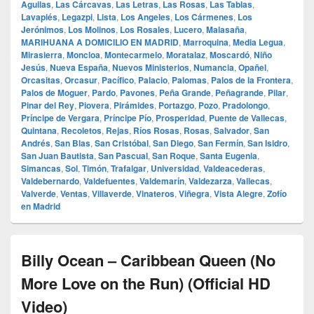
Aguilas
,
Las Cárcavas
,
Las Letras
,
Las Rosas
,
Las Tablas
,
Lavapiés
,
Legazpi
,
Lista
,
Los Angeles
,
Los Cármenes
,
Los
Jerónimos
,
Los Molinos
,
Los Rosales
,
Lucero
,
Malasaña
,
MARIHUANA A DOMICILIO EN MADRID
,
Marroquina
,
Media Legua
,
Mirasierra
,
Moncloa
,
Montecarmelo
,
Moratalaz
,
Moscardó
,
Niño
Jesús
,
Nueva España
,
Nuevos Ministerios
,
Numancia
,
Opañel
,
Orcasitas
,
Orcasur
,
Pacífico
,
Palacio
,
Palomas
,
Palos de la Frontera
,
Palos de Moguer
,
Pardo
,
Pavones
,
Peña Grande
,
Peñagrande
,
Pilar
,
Pinar del Rey
,
Piovera
,
Pirámides
,
Portazgo
,
Pozo
,
Pradolongo
,
Príncipe de Vergara
,
Príncipe Pío
,
Prosperidad
,
Puente de Vallecas
,
Quintana
,
Recoletos
,
Rejas
,
Ríos Rosas
,
Rosas
,
Salvador
,
San
Andrés
,
San Blas
,
San Cristóbal
,
San Diego
,
San Fermín
,
San Isidro
,
San Juan Bautista
,
San Pascual
,
San Roque
,
Santa Eugenia
,
Simancas
,
Sol
,
Timón
,
Trafalgar
,
Universidad
,
Valdeacederas
,
Valdebernardo
,
Valdefuentes
,
Valdemarín
,
Valdezarza
,
Vallecas
,
Valverde
,
Ventas
,
Villaverde
,
Vinateros
,
Viñegra
,
Vista Alegre
,
Zofío
en Madrid
Billy Ocean – Caribbean Queen (No
More Love on the Run) (Official HD
Video)