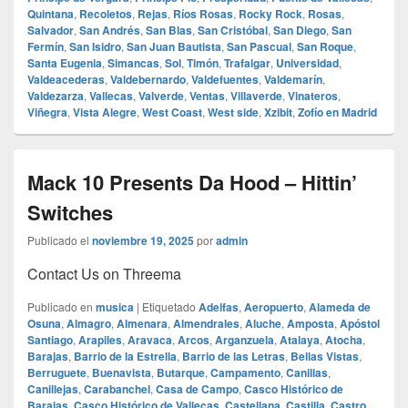
Quintana
,
Recoletos
,
Rejas
,
Ríos Rosas
,
Rocky Rock
,
Rosas
,
Salvador
,
San Andrés
,
San Blas
,
San Cristóbal
,
San Diego
,
San
Fermín
,
San Isidro
,
San Juan Bautista
,
San Pascual
,
San Roque
,
Santa Eugenia
,
Simancas
,
Sol
,
Timón
,
Trafalgar
,
Universidad
,
Valdeacederas
,
Valdebernardo
,
Valdefuentes
,
Valdemarín
,
Valdezarza
,
Vallecas
,
Valverde
,
Ventas
,
Villaverde
,
Vinateros
,
Viñegra
,
Vista Alegre
,
West Coast
,
West side
,
Xzibit
,
Zofío en Madrid
Mack 10 Presents Da Hood – Hittin’
Switches
Publicado el
noviembre 19, 2025
por
admin
Contact Us on Threema
Publicado en
musica
|
Etiquetado
Adelfas
,
Aeropuerto
,
Alameda de
Osuna
,
Almagro
,
Almenara
,
Almendrales
,
Aluche
,
Amposta
,
Apóstol
Santiago
,
Arapiles
,
Aravaca
,
Arcos
,
Arganzuela
,
Atalaya
,
Atocha
,
Barajas
,
Barrio de la Estrella
,
Barrio de las Letras
,
Bellas Vistas
,
Berruguete
,
Buenavista
,
Butarque
,
Campamento
,
Canillas
,
Canillejas
,
Carabanchel
,
Casa de Campo
,
Casco Histórico de
Barajas
,
Casco Histórico de Vallecas
,
Castellana
,
Castilla
,
Castro
,