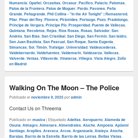
Numancia
,
Opañel
,
Orcasitas
,
Orcasur
,
Pacífico
,
Palacio
,
Palomas
,
Palos de la Frontera
,
Palos de Moguer
,
Pardo
,
Pavones
,
Peña
Grande
,
Peñagrande
,
Phil Collins - "In the Air Tonight" | Remastered
,
Pilar
,
Pinar del Rey
,
Piovera
,
Pirámides
,
Portazgo
,
Pozo
,
Pradolongo
,
Príncipe de Vergara
,
Príncipe Pío
,
Prosperidad
,
Puente de Vallecas
,
Quintana
,
Recoletos
,
Rejas
,
Ríos Rosas
,
Rosas
,
Salvador
,
San
Andrés
,
San Blas
,
San Cristóbal
,
San Diego
,
San Fermín
,
San Isidro
,
San Juan Bautista
,
San Pascual
,
San Roque
,
Santa Eugenia
,
Simancas
,
Sol
,
Timón
,
Trafalgar
,
Universidad
,
Valdeacederas
,
Valdebernardo
,
Valdefuentes
,
Valdemarín
,
Valdezarza
,
Vallecas
,
Valverde
,
Ventas
,
Villaverde
,
Vinateros
,
Viñegra
,
Vista Alegre
,
Zofío
en Madrid
Walking On The Moon – The Police
Publicado el
noviembre 9, 2025
por
admin
Contact Us on Threema
Publicado en
musica
|
Etiquetado
Adelfas
,
Aeropuerto
,
Alameda de
Osuna
,
Almagro
,
Almenara
,
Almendrales
,
Aluche
,
Amposta
,
Apóstol
Santiago
,
Arapiles
,
Aravaca
,
Arcos
,
Arganzuela
,
Atalaya
,
Atocha
,
Barajas
,
Barrio de la Estrella
,
Barrio de las Letras
,
Bellas Vistas
,