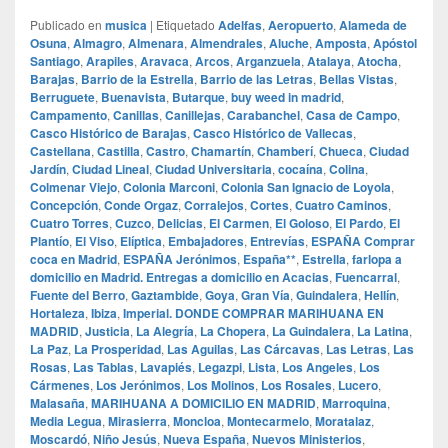
Publicado en
musica
|
Etiquetado
Adelfas
,
Aeropuerto
,
Alameda de
Osuna
,
Almagro
,
Almenara
,
Almendrales
,
Aluche
,
Amposta
,
Apóstol
Santiago
,
Arapiles
,
Aravaca
,
Arcos
,
Arganzuela
,
Atalaya
,
Atocha
,
Barajas
,
Barrio de la Estrella
,
Barrio de las Letras
,
Bellas Vistas
,
Berruguete
,
Buenavista
,
Butarque
,
buy weed in madrid
,
Campamento
,
Canillas
,
Canillejas
,
Carabanchel
,
Casa de Campo
,
Casco Histórico de Barajas
,
Casco Histórico de Vallecas
,
Castellana
,
Castilla
,
Castro
,
Chamartín
,
Chamberí
,
Chueca
,
Ciudad
Jardín
,
Ciudad Lineal
,
Ciudad Universitaria
,
cocaína
,
Colina
,
Colmenar Viejo
,
Colonia Marconi
,
Colonia San Ignacio de Loyola
,
Concepción
,
Conde Orgaz
,
Corralejos
,
Cortes
,
Cuatro Caminos
,
Cuatro Torres
,
Cuzco
,
Delicias
,
El Carmen
,
El Goloso
,
El Pardo
,
El
Plantío
,
El Viso
,
Elíptica
,
Embajadores
,
Entrevías
,
ESPAÑA Comprar
coca en Madrid
,
ESPAÑA Jerónimos
,
España**
,
Estrella
,
farlopa a
domicilio en Madrid. Entregas a domicilio en Acacias
,
Fuencarral
,
Fuente del Berro
,
Gaztambide
,
Goya
,
Gran Vía
,
Guindalera
,
Hellín
,
Hortaleza
,
Ibiza
,
Imperial. DONDE COMPRAR MARIHUANA EN
MADRID
,
Justicia
,
La Alegría
,
La Chopera
,
La Guindalera
,
La Latina
,
La Paz
,
La Prosperidad
,
Las Aguilas
,
Las Cárcavas
,
Las Letras
,
Las
Rosas
,
Las Tablas
,
Lavapiés
,
Legazpi
,
Lista
,
Los Angeles
,
Los
Cármenes
,
Los Jerónimos
,
Los Molinos
,
Los Rosales
,
Lucero
,
Malasaña
,
MARIHUANA A DOMICILIO EN MADRID
,
Marroquina
,
Media Legua
,
Mirasierra
,
Moncloa
,
Montecarmelo
,
Moratalaz
,
Moscardó
,
Niño Jesús
,
Nueva España
,
Nuevos Ministerios
,