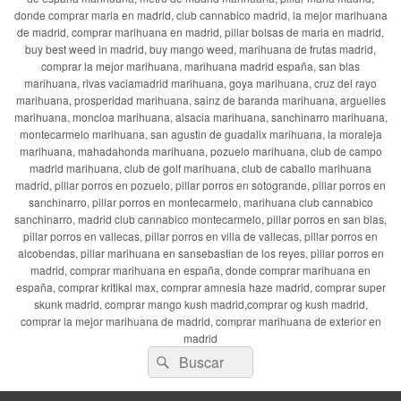
donde comprar maria en madrid, club cannabico madrid, la mejor marihuana
de madrid, comprar marihuana en madrid, pillar bolsas de maria en madrid,
buy best weed in madrid, buy mango weed, marihuana de frutas madrid,
comprar la mejor marihuana, marihuana madrid españa, san blas
marihuana, rivas vaciamadrid marihuana, goya marihuana, cruz del rayo
marihuana, prosperidad marihuana, sainz de baranda marihuana, arguelles
marihuana, moncloa marihuana, alsacia marihuana, sanchinarro marihuana,
montecarmelo marihuana, san agustin de guadalix marihuana, la moraleja
marihuana, mahadahonda marihuana, pozuelo marihuana, club de campo
madrid marihuana, club de golf marihuana, club de caballo marihuana
madrid, pillar porros en pozuelo, pillar porros en sotogrande, pillar porros en
sanchinarro, pillar porros en montecarmelo, marihuana club cannabico
sanchinarro, madrid club cannabico montecarmelo, pillar porros en san blas,
pillar porros en vallecas, pillar porros en villa de vallecas, pillar porros en
alcobendas, pillar marihuana en sansebastian de los reyes, pillar porros en
madrid, comprar marihuana en españa, donde comprar marihuana en
españa, comprar kritikal max, comprar amnesia haze madrid, comprar super
skunk madrid, comprar mango kush madrid,comprar og kush madrid,
comprar la mejor marihuana de madrid, comprar marihuana de exterior en
madrid
Buscar
Buscar
por: