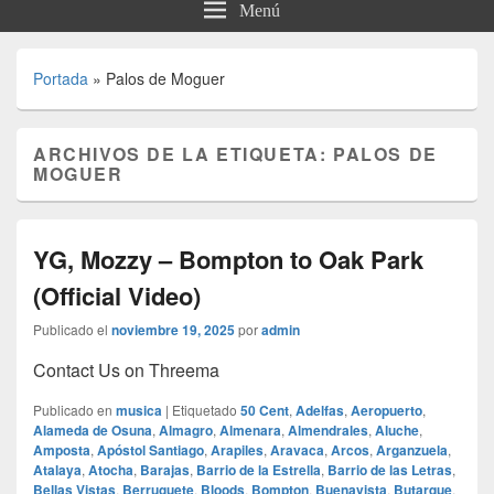
Menú
Portada
»
Palos de Moguer
ARCHIVOS DE LA ETIQUETA:
PALOS DE
MOGUER
YG, Mozzy – Bompton to Oak Park
(Official Video)
Publicado el
noviembre 19, 2025
por
admin
Contact Us on Threema
Publicado en
musica
|
Etiquetado
50 Cent
,
Adelfas
,
Aeropuerto
,
Alameda de Osuna
,
Almagro
,
Almenara
,
Almendrales
,
Aluche
,
Amposta
,
Apóstol Santiago
,
Arapiles
,
Aravaca
,
Arcos
,
Arganzuela
,
Atalaya
,
Atocha
,
Barajas
,
Barrio de la Estrella
,
Barrio de las Letras
,
Bellas Vistas
,
Berruguete
,
Bloods
,
Bompton
,
Buenavista
,
Butarque
,