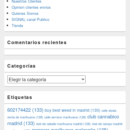
Nuestros Clientes
Opinion clientes envios
Quienes Somos
SIGNAL canal Publico
Tienda
Comentarios recientes
Categorías
Categorías
Etiquetas
602174422
(133)
buy best weed in madrid
(130)
calle alcala
club cannabico
venta de marihuana
(128)
calle serrano marihuana
(128)
madrid
(133)
club de caballo marihuana madrid
(128)
club de campo madrid
comparr marihuana malasaña
(135)