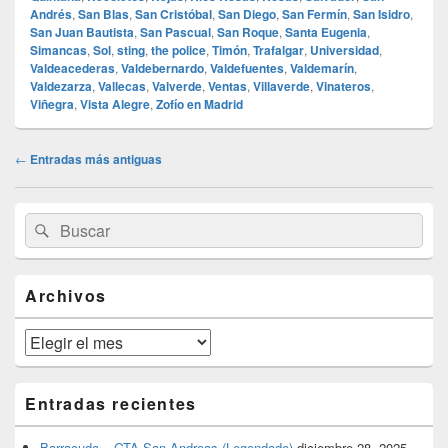
Andrés
,
San Blas
,
San Cristóbal
,
San Diego
,
San Fermín
,
San Isidro
,
San Juan Bautista
,
San Pascual
,
San Roque
,
Santa Eugenia
,
Simancas
,
Sol
,
sting
,
the police
,
Timón
,
Trafalgar
,
Universidad
,
Valdeacederas
,
Valdebernardo
,
Valdefuentes
,
Valdemarín
,
Valdezarza
,
Vallecas
,
Valverde
,
Ventas
,
Villaverde
,
Vinateros
,
Viñegra
,
Vista Alegre
,
Zofío en Madrid
Navegación
←
Entradas más antiguas
de
entradas
El
Buscar
Buscar
área
por:
de
widget
barra
Archivos
lateral
primaria
Archivos
Entradas recientes
Barracuda – GTA San Andreas (Legendado)
diciembre 28, 2025