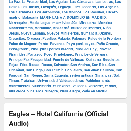
La Paz
,
La Prosperidad
,
Las Aguilas
,
Las Cárcavas
,
Las Letras
,
Las
Rosas
,
Las Tablas
,
Lavapiés
,
Legazpi
,
Lista
,
locoarts
,
Los Angeles
,
Los Cármenes
,
Los Jerónimos
,
Los Molinos
,
Los Rosales
,
Lucero
,
madrid
,
Malasaña
,
MARIHUANA A DOMICILIO EN MADRID
,
Marroquina
,
Media Legua
,
miami vice 80s
,
Mirasierra
,
Moncloa
,
Montecarmelo
,
Moratalaz
,
Moscardó
,
museo de internet
,
Niño
Jesús
,
Nueva España
,
Nuevos Ministerios
,
Numancia
,
Opañel
,
Orcasitas
,
Orcasur
,
Pacífico
,
Palacio
,
Palomas
,
Palos de la Frontera
,
Palos de Moguer
,
Pardo
,
Pavones
,
Payo poni
,
payos
,
Peña Grande
,
Peñagrande
,
Pilar
,
pillar porros madrid
,
Pinar del Rey
,
Piovera
,
Pirámides
,
Portazgo
,
Pozo
,
Pradolongo
,
Príncipe de Vergara
,
Príncipe Pío
,
Prosperidad
,
Puente de Vallecas
,
Quintana
,
Recoletos
,
Rejas
,
Ríos Rosas
,
Rosas
,
Salvador
,
San Andrés
,
San Blas
,
San
Cristóbal
,
San Diego
,
San Fermín
,
San Isidro
,
San Juan Bautista
,
San
Pascual
,
San Roque
,
Santa Eugenia
,
series antigua
,
Simancas
,
Sol
,
Timón
,
Trafalgar
,
Universidad
,
Valdeacederas
,
Valdebernardo
,
Valdefuentes
,
Valdemarín
,
Valdezarza
,
Vallecas
,
Valverde
,
Ventas
,
Villaverde
,
Vinateros
,
Viñegra
,
Vista Alegre
,
Zofío en Madrid
Eagles – Hotel California (Official
Audio)