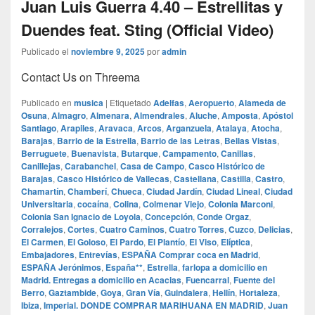
Juan Luis Guerra 4.40 – Estrellitas y
Duendes feat. Sting (Official Video)
Publicado el
noviembre 9, 2025
por
admin
Contact Us on Threema
Publicado en
musica
|
Etiquetado
Adelfas
,
Aeropuerto
,
Alameda de
Osuna
,
Almagro
,
Almenara
,
Almendrales
,
Aluche
,
Amposta
,
Apóstol
Santiago
,
Arapiles
,
Aravaca
,
Arcos
,
Arganzuela
,
Atalaya
,
Atocha
,
Barajas
,
Barrio de la Estrella
,
Barrio de las Letras
,
Bellas Vistas
,
Berruguete
,
Buenavista
,
Butarque
,
Campamento
,
Canillas
,
Canillejas
,
Carabanchel
,
Casa de Campo
,
Casco Histórico de
Barajas
,
Casco Histórico de Vallecas
,
Castellana
,
Castilla
,
Castro
,
Chamartín
,
Chamberí
,
Chueca
,
Ciudad Jardín
,
Ciudad Lineal
,
Ciudad
Universitaria
,
cocaína
,
Colina
,
Colmenar Viejo
,
Colonia Marconi
,
Colonia San Ignacio de Loyola
,
Concepción
,
Conde Orgaz
,
Corralejos
,
Cortes
,
Cuatro Caminos
,
Cuatro Torres
,
Cuzco
,
Delicias
,
El Carmen
,
El Goloso
,
El Pardo
,
El Plantío
,
El Viso
,
Elíptica
,
Embajadores
,
Entrevías
,
ESPAÑA Comprar coca en Madrid
,
ESPAÑA Jerónimos
,
España**
,
Estrella
,
farlopa a domicilio en
Madrid. Entregas a domicilio en Acacias
,
Fuencarral
,
Fuente del
Berro
,
Gaztambide
,
Goya
,
Gran Vía
,
Guindalera
,
Hellín
,
Hortaleza
,
Ibiza
,
Imperial. DONDE COMPRAR MARIHUANA EN MADRID
,
Juan