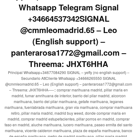
Whatsapp Telegram Signal
+34664537342SIGNAL
@cmmleomadrid.65 – Leo
(English support) –
panterarosa1772@gmail.com –
Threema: JHXT6HHA
Principal Whatsapp+34677084290 SIGNAL – yeffy (no english support) –
Secundario AttCliente Whatsapp +34666265550 SIGNAL
@cmmleomadrid.65 – Leo (English support) – panterarosa1772@gmail.com
– Threema: JHXT6HHA—–:: comprar marihuana madrid, pillar maria en
madrid, fumar amrihuana de interior, barrio del pilar madrid, alcorcon
marihuana, barrio del pilar marihuana, getafe marihuana, leganes
marihuana, fuenlabrada marihuana, gran via marihuana, comprar marihuana
retiro, pillar maria madrid, madrid buy weed, donde comprar maria en
madrid, comprar madrid estupefacientes, pillar porros en madrid, comprar
faso en madrid, aluche marihuana, lucero marihuana, paseo ermita del santo
marihuana, vicente calderon marihuana, plaza de españa marihuana, banco
de españa marihuana, metro de madrid marihuana, pillar maria madrid,