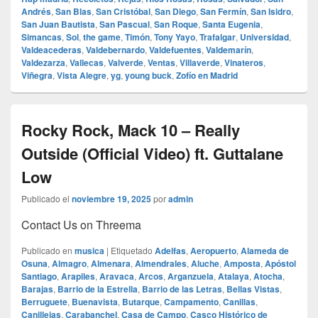
Andrés
,
San Blas
,
San Cristóbal
,
San Diego
,
San Fermín
,
San Isidro
,
San Juan Bautista
,
San Pascual
,
San Roque
,
Santa Eugenia
,
Simancas
,
Sol
,
the game
,
Timón
,
Tony Yayo
,
Trafalgar
,
Universidad
,
Valdeacederas
,
Valdebernardo
,
Valdefuentes
,
Valdemarín
,
Valdezarza
,
Vallecas
,
Valverde
,
Ventas
,
Villaverde
,
Vinateros
,
Viñegra
,
Vista Alegre
,
yg
,
young buck
,
Zofío en Madrid
Rocky Rock, Mack 10 – Really
Outside (Official Video) ft. Guttalane
Low
Publicado el
noviembre 19, 2025
por
admin
Contact Us on Threema
Publicado en
musica
|
Etiquetado
Adelfas
,
Aeropuerto
,
Alameda de
Osuna
,
Almagro
,
Almenara
,
Almendrales
,
Aluche
,
Amposta
,
Apóstol
Santiago
,
Arapiles
,
Aravaca
,
Arcos
,
Arganzuela
,
Atalaya
,
Atocha
,
Barajas
,
Barrio de la Estrella
,
Barrio de las Letras
,
Bellas Vistas
,
Berruguete
,
Buenavista
,
Butarque
,
Campamento
,
Canillas
,
Canillejas
,
Carabanchel
,
Casa de Campo
,
Casco Histórico de