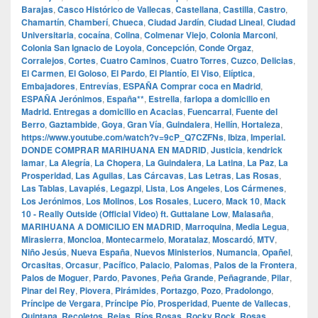
Barajas
,
Casco Histórico de Vallecas
,
Castellana
,
Castilla
,
Castro
,
Chamartín
,
Chamberí
,
Chueca
,
Ciudad Jardín
,
Ciudad Lineal
,
Ciudad
Universitaria
,
cocaína
,
Colina
,
Colmenar Viejo
,
Colonia Marconi
,
Colonia San Ignacio de Loyola
,
Concepción
,
Conde Orgaz
,
Corralejos
,
Cortes
,
Cuatro Caminos
,
Cuatro Torres
,
Cuzco
,
Delicias
,
El Carmen
,
El Goloso
,
El Pardo
,
El Plantío
,
El Viso
,
Elíptica
,
Embajadores
,
Entrevías
,
ESPAÑA Comprar coca en Madrid
,
ESPAÑA Jerónimos
,
España**
,
Estrella
,
farlopa a domicilio en
Madrid. Entregas a domicilio en Acacias
,
Fuencarral
,
Fuente del
Berro
,
Gaztambide
,
Goya
,
Gran Vía
,
Guindalera
,
Hellín
,
Hortaleza
,
https://www.youtube.com/watch?v=9cP_Q7CZFNs
,
Ibiza
,
Imperial.
DONDE COMPRAR MARIHUANA EN MADRID
,
Justicia
,
kendrick
lamar
,
La Alegría
,
La Chopera
,
La Guindalera
,
La Latina
,
La Paz
,
La
Prosperidad
,
Las Aguilas
,
Las Cárcavas
,
Las Letras
,
Las Rosas
,
Las Tablas
,
Lavapiés
,
Legazpi
,
Lista
,
Los Angeles
,
Los Cármenes
,
Los Jerónimos
,
Los Molinos
,
Los Rosales
,
Lucero
,
Mack 10
,
Mack
10 - Really Outside (Official Video) ft. Guttalane Low
,
Malasaña
,
MARIHUANA A DOMICILIO EN MADRID
,
Marroquina
,
Media Legua
,
Mirasierra
,
Moncloa
,
Montecarmelo
,
Moratalaz
,
Moscardó
,
MTV
,
Niño Jesús
,
Nueva España
,
Nuevos Ministerios
,
Numancia
,
Opañel
,
Orcasitas
,
Orcasur
,
Pacífico
,
Palacio
,
Palomas
,
Palos de la Frontera
,
Palos de Moguer
,
Pardo
,
Pavones
,
Peña Grande
,
Peñagrande
,
Pilar
,
Pinar del Rey
,
Piovera
,
Pirámides
,
Portazgo
,
Pozo
,
Pradolongo
,
Príncipe de Vergara
,
Príncipe Pío
,
Prosperidad
,
Puente de Vallecas
,
Quintana
,
Recoletos
,
Rejas
,
Ríos Rosas
,
Rocky Rock
,
Rosas
,