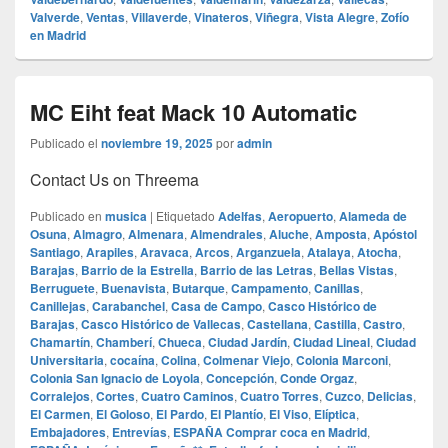
Valverde
,
Ventas
,
Villaverde
,
Vinateros
,
Viñegra
,
Vista Alegre
,
Zofío
en Madrid
MC Eiht feat Mack 10 Automatic
Publicado el
noviembre 19, 2025
por
admin
Contact Us on Threema
Publicado en
musica
|
Etiquetado
Adelfas
,
Aeropuerto
,
Alameda de
Osuna
,
Almagro
,
Almenara
,
Almendrales
,
Aluche
,
Amposta
,
Apóstol
Santiago
,
Arapiles
,
Aravaca
,
Arcos
,
Arganzuela
,
Atalaya
,
Atocha
,
Barajas
,
Barrio de la Estrella
,
Barrio de las Letras
,
Bellas Vistas
,
Berruguete
,
Buenavista
,
Butarque
,
Campamento
,
Canillas
,
Canillejas
,
Carabanchel
,
Casa de Campo
,
Casco Histórico de
Barajas
,
Casco Histórico de Vallecas
,
Castellana
,
Castilla
,
Castro
,
Chamartín
,
Chamberí
,
Chueca
,
Ciudad Jardín
,
Ciudad Lineal
,
Ciudad
Universitaria
,
cocaína
,
Colina
,
Colmenar Viejo
,
Colonia Marconi
,
Colonia San Ignacio de Loyola
,
Concepción
,
Conde Orgaz
,
Corralejos
,
Cortes
,
Cuatro Caminos
,
Cuatro Torres
,
Cuzco
,
Delicias
,
El Carmen
,
El Goloso
,
El Pardo
,
El Plantío
,
El Viso
,
Elíptica
,
Embajadores
,
Entrevías
,
ESPAÑA Comprar coca en Madrid
,