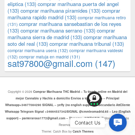
eliptica
(133)
comprar marihuana puerta del angel
(133)
comprar marihuana pìramides
(133)
comprar
marihuana rapido madrid
(133)
comprar marihuana retiro
comprar marihuana sansebastian de los reyes
(131)
(133)
comprar marihuana serrano
(133)
comprar
marihuana sierra de madrid
(133)
comprar marihuana
soto del real
(133)
comprar marihuana tribunal
(133)
comprar marihuana usera
(132)
comprar marihuana valdeski
(132)
comprar matuja en madrid
(131)
sat97800@gmail.com
(147)
Copyright © 2026
Comprar Marihuana THC Madrid – Tu tienda online en Madrid del
mejor Cannabis y Hachis a domicilio Envios a toda Europa – Principal
Whatsapp+34677084290 SIGNAL – yeffy (no english support) – Secundario AttCliente
Whatsapp Telegram Signal +34664537342SIGNAL @cmmleomadrid.65 – Leo (English
support) – panterarosa1772@gmail.com – Threema: JHXT6HHA
. Todos los Derechos
Contac
Contact Us
Reservados.
Us
Theme: Catch Box by
Catch Themes