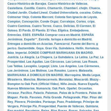
Casco Histórico de Barajas
,
Casco Histórico de Vallecas
,
Castellana
,
Castilla
,
Castro
,
Chamartín
,
Chamberí
,
chojin
,
Chueca
,
Ciudad Jardín
,
Ciudad Lineal
,
Ciudad Universitaria
,
cocaína
,
Colina
,
Colmenar Viejo
,
Colonia Marconi
,
Colonia San Ignacio de Loyola
,
Compton
,
Concepción
,
Conde Orgaz
,
Corralejos
,
Cortes
,
crips
,
Cuatro Caminos
,
Cuatro Torres
,
Cuzco
,
Delicias
,
El Carmen
,
El
Goloso
,
El Pardo
,
El Plantío
,
El Viso
,
Elíptica
,
Embajadores
,
Entrevías
,
ESES
,
ESPAÑA Comprar coca en Madrid
,
ESPAÑA
Jerónimos
,
España**
,
Estrella
,
farlopa a domicilio en Madrid.
Entregas a domicilio en Acacias
,
Fuencarral
,
Fuente del Berro
,
g
perico
,
Gaztambide
,
Goya
,
Gran Vía
,
Guindalera
,
Hellín
,
Hortaleza
,
Ibiza
,
Imperial. DONDE COMPRAR MARIHUANA EN MADRID
,
Justicia
,
La Alegría
,
La Chopera
,
La Guindalera
,
La Latina
,
La Paz
,
La
Prosperidad
,
Las Aguilas
,
Las Cárcavas
,
Las Letras
,
Las Rosas
,
Las Tablas
,
Lavapiés
,
Legazpi
,
Lista
,
Los Angeles
,
Los Cármenes
,
Los Jerónimos
,
Los Molinos
,
Los Rosales
,
Lucero
,
Malasaña
,
MARIHUANA A DOMICILIO EN MADRID
,
Marroquina
,
Media Legua
,
Mirasierra
,
Moncloa
,
Montecarmelo
,
Moratalaz
,
Moscardó
,
Mozzy -
Bompton to Oak Park (Official Video)
,
Niño Jesús
,
Nueva España
,
Nuevos Ministerios
,
Numancia
,
Oak Park
,
Opañel
,
Orcasitas
,
Orcasur
,
Pacífico
,
Palacio
,
Palomas
,
Palos de la Frontera
,
Palos de
Moguer
,
Pardo
,
Pavones
,
Peña Grande
,
Peñagrande
,
Pilar
,
Pinar del
Rey
,
Piovera
,
Pirámides
,
Portazgo
,
Pozo
,
Pradolongo
,
Príncipe de
Vergara
,
Príncipe Pío
,
Prosperidad
,
Puente de Vallecas
,
Quintana
,
Rap madrid
,
Recoletos
,
Rejas
,
Ríos Rosas
,
Rosas
,
Salvador
,
San