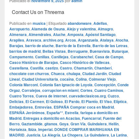
Publicado el
noviembre 9, 2025
por
admin
Contact Us on Threema
Publicado en
musica
|
Etiquetado
abandonware
,
Adelfas
,
Aeropuerto
,
Alameda de Osuna
,
Alejo y valentina
,
Almagro
,
Almenara
,
Almendrales
,
Aluche
,
Amposta
,
Apóstol Santiago
,
Arapiles
,
Aravaca
,
archive.org
,
Arcos
,
Arganzuela
,
Atalaya
,
Atocha
,
Barajas
,
barrio de aluche
,
Barrio de la Estrella
,
Barrio de las Letras
,
barrios de madrid
,
Bellas Vistas
,
Berruguete
,
Buenavista
,
Butarque
,
Campamento
,
Canillas
,
Canillejas
,
Carabanchel
,
Casa de Campo
,
Casco Histórico de Barajas
,
Casco Histórico de Vallecas
,
Castellana
,
Castilla
,
castizo
,
Castro
,
Chamartín
,
Chamberí
,
chocolate con churros
,
Chueca
,
chulapa
,
Ciudad Jardín
,
Ciudad
Lineal
,
Ciudad Universitaria
,
cocaína
,
Colina
,
Colmenar Viejo
,
Colonia Marconi
,
Colonia San Ignacio de Loyola
,
Concepción
,
Conde
Orgaz
,
Corralejos
,
corrupcion en miami
,
Cortes
,
Cuatro Caminos
,
Cuatro Torres
,
Cueva de internet
,
cuevadeclasicos.org
,
Cuzco
,
Delicias
,
El Carmen
,
El Goloso
,
El Pardo
,
El Plantío
,
El Viso
,
Elíptica
,
Embajadores
,
Entrevías
,
ESPAÑA Comprar coca en Madrid
,
ESPAÑA Jerónimos
,
España**
,
Estrella
,
farlopa a domicilio en
Madrid. Entregas a domicilio en Acacias
,
Fuencarral
,
Fuente del
Berro
,
Gaztambide
,
gitanos
,
Goya
,
Gran Vía
,
Guindalera
,
Hellín
,
Hortaleza
,
Ibiza
,
Imperial. DONDE COMPRAR MARIHUANA EN
MADRID
,
Justicia
,
La Alegría
,
La Chopera
,
La Guindalera
,
La Latina
,