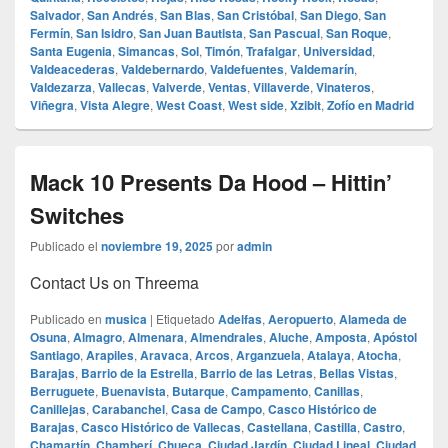
Salvador
,
San Andrés
,
San Blas
,
San Cristóbal
,
San Diego
,
San
Fermín
,
San Isidro
,
San Juan Bautista
,
San Pascual
,
San Roque
,
Santa Eugenia
,
Simancas
,
Sol
,
Timón
,
Trafalgar
,
Universidad
,
Valdeacederas
,
Valdebernardo
,
Valdefuentes
,
Valdemarín
,
Valdezarza
,
Vallecas
,
Valverde
,
Ventas
,
Villaverde
,
Vinateros
,
Viñegra
,
Vista Alegre
,
West Coast
,
West side
,
Xzibit
,
Zofío en Madrid
Mack 10 Presents Da Hood – Hittin’
Switches
Publicado el
noviembre 19, 2025
por
admin
Contact Us on Threema
Publicado en
musica
|
Etiquetado
Adelfas
,
Aeropuerto
,
Alameda de
Osuna
,
Almagro
,
Almenara
,
Almendrales
,
Aluche
,
Amposta
,
Apóstol
Santiago
,
Arapiles
,
Aravaca
,
Arcos
,
Arganzuela
,
Atalaya
,
Atocha
,
Barajas
,
Barrio de la Estrella
,
Barrio de las Letras
,
Bellas Vistas
,
Berruguete
,
Buenavista
,
Butarque
,
Campamento
,
Canillas
,
Canillejas
,
Carabanchel
,
Casa de Campo
,
Casco Histórico de
Barajas
,
Casco Histórico de Vallecas
,
Castellana
,
Castilla
,
Castro
,
Chamartín
,
Chamberí
,
Chueca
,
Ciudad Jardín
,
Ciudad Lineal
,
Ciudad