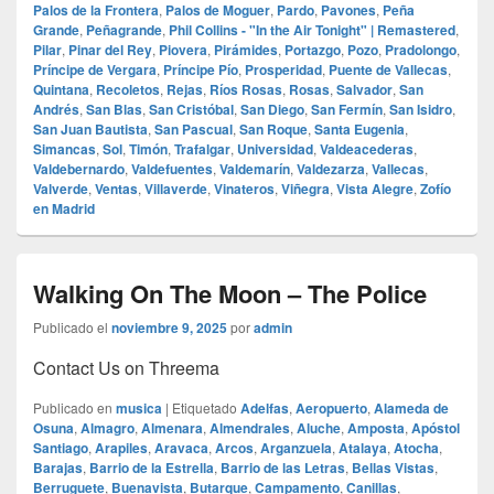
Palos de la Frontera
,
Palos de Moguer
,
Pardo
,
Pavones
,
Peña
Grande
,
Peñagrande
,
Phil Collins - "In the Air Tonight" | Remastered
,
Pilar
,
Pinar del Rey
,
Piovera
,
Pirámides
,
Portazgo
,
Pozo
,
Pradolongo
,
Príncipe de Vergara
,
Príncipe Pío
,
Prosperidad
,
Puente de Vallecas
,
Quintana
,
Recoletos
,
Rejas
,
Ríos Rosas
,
Rosas
,
Salvador
,
San
Andrés
,
San Blas
,
San Cristóbal
,
San Diego
,
San Fermín
,
San Isidro
,
San Juan Bautista
,
San Pascual
,
San Roque
,
Santa Eugenia
,
Simancas
,
Sol
,
Timón
,
Trafalgar
,
Universidad
,
Valdeacederas
,
Valdebernardo
,
Valdefuentes
,
Valdemarín
,
Valdezarza
,
Vallecas
,
Valverde
,
Ventas
,
Villaverde
,
Vinateros
,
Viñegra
,
Vista Alegre
,
Zofío
en Madrid
Walking On The Moon – The Police
Publicado el
noviembre 9, 2025
por
admin
Contact Us on Threema
Publicado en
musica
|
Etiquetado
Adelfas
,
Aeropuerto
,
Alameda de
Osuna
,
Almagro
,
Almenara
,
Almendrales
,
Aluche
,
Amposta
,
Apóstol
Santiago
,
Arapiles
,
Aravaca
,
Arcos
,
Arganzuela
,
Atalaya
,
Atocha
,
Barajas
,
Barrio de la Estrella
,
Barrio de las Letras
,
Bellas Vistas
,
Berruguete
,
Buenavista
,
Butarque
,
Campamento
,
Canillas
,