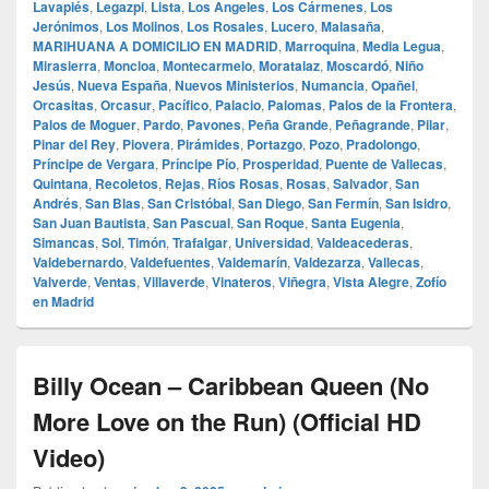
Lavapiés
,
Legazpi
,
Lista
,
Los Angeles
,
Los Cármenes
,
Los
Jerónimos
,
Los Molinos
,
Los Rosales
,
Lucero
,
Malasaña
,
MARIHUANA A DOMICILIO EN MADRID
,
Marroquina
,
Media Legua
,
Mirasierra
,
Moncloa
,
Montecarmelo
,
Moratalaz
,
Moscardó
,
Niño
Jesús
,
Nueva España
,
Nuevos Ministerios
,
Numancia
,
Opañel
,
Orcasitas
,
Orcasur
,
Pacífico
,
Palacio
,
Palomas
,
Palos de la Frontera
,
Palos de Moguer
,
Pardo
,
Pavones
,
Peña Grande
,
Peñagrande
,
Pilar
,
Pinar del Rey
,
Piovera
,
Pirámides
,
Portazgo
,
Pozo
,
Pradolongo
,
Príncipe de Vergara
,
Príncipe Pío
,
Prosperidad
,
Puente de Vallecas
,
Quintana
,
Recoletos
,
Rejas
,
Ríos Rosas
,
Rosas
,
Salvador
,
San
Andrés
,
San Blas
,
San Cristóbal
,
San Diego
,
San Fermín
,
San Isidro
,
San Juan Bautista
,
San Pascual
,
San Roque
,
Santa Eugenia
,
Simancas
,
Sol
,
Timón
,
Trafalgar
,
Universidad
,
Valdeacederas
,
Valdebernardo
,
Valdefuentes
,
Valdemarín
,
Valdezarza
,
Vallecas
,
Valverde
,
Ventas
,
Villaverde
,
Vinateros
,
Viñegra
,
Vista Alegre
,
Zofío
en Madrid
Billy Ocean – Caribbean Queen (No
More Love on the Run) (Official HD
Video)