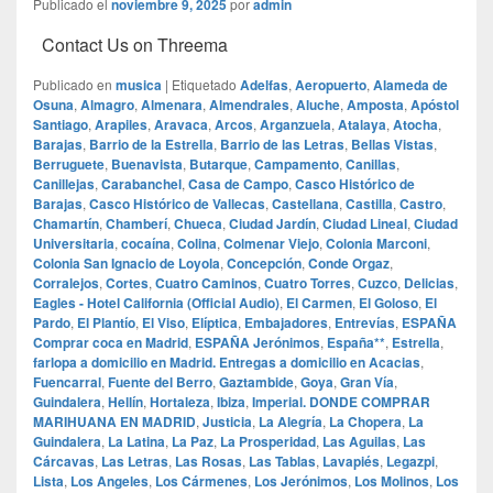
Publicado el
noviembre 9, 2025
por
admin
Contact Us on Threema
Publicado en
musica
|
Etiquetado
Adelfas
,
Aeropuerto
,
Alameda de
Osuna
,
Almagro
,
Almenara
,
Almendrales
,
Aluche
,
Amposta
,
Apóstol
Santiago
,
Arapiles
,
Aravaca
,
Arcos
,
Arganzuela
,
Atalaya
,
Atocha
,
Barajas
,
Barrio de la Estrella
,
Barrio de las Letras
,
Bellas Vistas
,
Berruguete
,
Buenavista
,
Butarque
,
Campamento
,
Canillas
,
Canillejas
,
Carabanchel
,
Casa de Campo
,
Casco Histórico de
Barajas
,
Casco Histórico de Vallecas
,
Castellana
,
Castilla
,
Castro
,
Chamartín
,
Chamberí
,
Chueca
,
Ciudad Jardín
,
Ciudad Lineal
,
Ciudad
Universitaria
,
cocaína
,
Colina
,
Colmenar Viejo
,
Colonia Marconi
,
Colonia San Ignacio de Loyola
,
Concepción
,
Conde Orgaz
,
Corralejos
,
Cortes
,
Cuatro Caminos
,
Cuatro Torres
,
Cuzco
,
Delicias
,
Eagles - Hotel California (Official Audio)
,
El Carmen
,
El Goloso
,
El
Pardo
,
El Plantío
,
El Viso
,
Elíptica
,
Embajadores
,
Entrevías
,
ESPAÑA
Comprar coca en Madrid
,
ESPAÑA Jerónimos
,
España**
,
Estrella
,
farlopa a domicilio en Madrid. Entregas a domicilio en Acacias
,
Fuencarral
,
Fuente del Berro
,
Gaztambide
,
Goya
,
Gran Vía
,
Guindalera
,
Hellín
,
Hortaleza
,
Ibiza
,
Imperial. DONDE COMPRAR
MARIHUANA EN MADRID
,
Justicia
,
La Alegría
,
La Chopera
,
La
Guindalera
,
La Latina
,
La Paz
,
La Prosperidad
,
Las Aguilas
,
Las
Cárcavas
,
Las Letras
,
Las Rosas
,
Las Tablas
,
Lavapiés
,
Legazpi
,
Lista
,
Los Angeles
,
Los Cármenes
,
Los Jerónimos
,
Los Molinos
,
Los