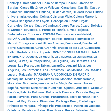
Canillejas
,
Carabanchel
,
Casa de Campo
,
Casco Histórico de
Barajas
,
Casco Histórico de Vallecas
,
Castellana
,
Castilla
,
Castro
,
Chamartín
,
Chamberí
,
Chueca
,
Ciudad Jardín
,
Ciudad Lineal
,
Ciudad
Universitaria
,
cocaína
,
Colina
,
Colmenar Viejo
,
Colonia Marconi
,
Colonia San Ignacio de Loyola
,
Concepción
,
Conde Orgaz
,
Corralejos
,
Cortes
,
Cuatro Caminos
,
Cuatro Torres
,
Cuzco
,
Delicias
,
El Carmen
,
El Goloso
,
El Pardo
,
El Plantío
,
El Viso
,
Elíptica
,
Embajadores
,
Entrevías
,
ESPAÑA Comprar coca en Madrid
,
ESPAÑA Jerónimos
,
España**
,
Estrella
,
farlopa a domicilio en
Madrid. Entregas a domicilio en Acacias
,
Fuencarral
,
Fuente del
Berro
,
Gaztambide
,
Goya
,
Gran Vía
,
grupos de los 80s
,
Guindalera
,
Hellín
,
Hortaleza
,
Ibiza
,
Imperial. DONDE COMPRAR MARIHUANA
EN MADRID
,
Justicia
,
La Alegría
,
La Chopera
,
La Guindalera
,
La
Latina
,
La Paz
,
La Prosperidad
,
Las Aguilas
,
Las Cárcavas
,
Las
Letras
,
Las Rosas
,
Las Tablas
,
Lavapiés
,
Legazpi
,
Lista
,
Los
Angeles
,
Los Cármenes
,
Los Jerónimos
,
Los Molinos
,
Los Rosales
,
Lucero
,
Malasaña
,
MARIHUANA A DOMICILIO EN MADRID
,
Marroquina
,
Media Legua
,
Mirasierra
,
Moncloa
,
Montecarmelo
,
Moratalaz
,
Moscardó
,
musica de los 80s
,
Niño Jesús
,
Nueva
España
,
Nuevos Ministerios
,
Numancia
,
Opañel
,
Orcasitas
,
Orcasur
,
Pacífico
,
Palacio
,
Palomas
,
Palos de la Frontera
,
Palos de Moguer
,
Pardo
,
Pavones
,
Peña Grande
,
Peñagrande
,
perro sanchez
,
Pilar
,
Pinar del Rey
,
Piovera
,
Pirámides
,
Portazgo
,
Pozo
,
Pradolongo
,
Príncipe de Vergara
,
Príncipe Pío
,
Prosperidad
,
Puente de Vallecas
,
Quintana
,
Recoletos
,
Rejas
,
Ríos Rosas
,
Rosas
,
Salvador
,
San