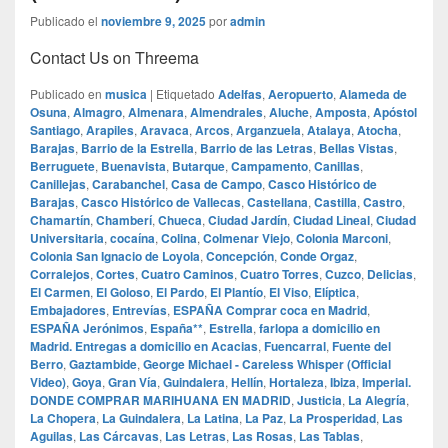
Publicado el
noviembre 9, 2025
por
admin
Contact Us on Threema
Publicado en
musica
|
Etiquetado
Adelfas
,
Aeropuerto
,
Alameda de
Osuna
,
Almagro
,
Almenara
,
Almendrales
,
Aluche
,
Amposta
,
Apóstol
Santiago
,
Arapiles
,
Aravaca
,
Arcos
,
Arganzuela
,
Atalaya
,
Atocha
,
Barajas
,
Barrio de la Estrella
,
Barrio de las Letras
,
Bellas Vistas
,
Berruguete
,
Buenavista
,
Butarque
,
Campamento
,
Canillas
,
Canillejas
,
Carabanchel
,
Casa de Campo
,
Casco Histórico de
Barajas
,
Casco Histórico de Vallecas
,
Castellana
,
Castilla
,
Castro
,
Chamartín
,
Chamberí
,
Chueca
,
Ciudad Jardín
,
Ciudad Lineal
,
Ciudad
Universitaria
,
cocaína
,
Colina
,
Colmenar Viejo
,
Colonia Marconi
,
Colonia San Ignacio de Loyola
,
Concepción
,
Conde Orgaz
,
Corralejos
,
Cortes
,
Cuatro Caminos
,
Cuatro Torres
,
Cuzco
,
Delicias
,
El Carmen
,
El Goloso
,
El Pardo
,
El Plantío
,
El Viso
,
Elíptica
,
Embajadores
,
Entrevías
,
ESPAÑA Comprar coca en Madrid
,
ESPAÑA Jerónimos
,
España**
,
Estrella
,
farlopa a domicilio en
Madrid. Entregas a domicilio en Acacias
,
Fuencarral
,
Fuente del
Berro
,
Gaztambide
,
George Michael - Careless Whisper (Official
Video)
,
Goya
,
Gran Vía
,
Guindalera
,
Hellín
,
Hortaleza
,
Ibiza
,
Imperial.
DONDE COMPRAR MARIHUANA EN MADRID
,
Justicia
,
La Alegría
,
La Chopera
,
La Guindalera
,
La Latina
,
La Paz
,
La Prosperidad
,
Las
Aguilas
,
Las Cárcavas
,
Las Letras
,
Las Rosas
,
Las Tablas
,