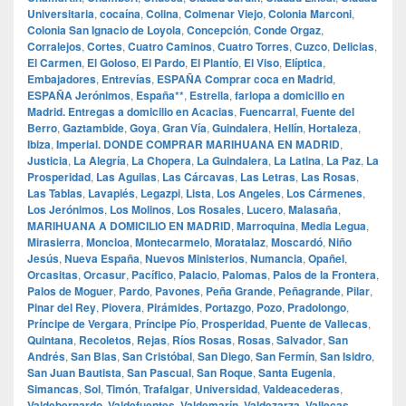
Universitaria
,
cocaína
,
Colina
,
Colmenar Viejo
,
Colonia Marconi
,
Colonia San Ignacio de Loyola
,
Concepción
,
Conde Orgaz
,
Corralejos
,
Cortes
,
Cuatro Caminos
,
Cuatro Torres
,
Cuzco
,
Delicias
,
El Carmen
,
El Goloso
,
El Pardo
,
El Plantío
,
El Viso
,
Elíptica
,
Embajadores
,
Entrevías
,
ESPAÑA Comprar coca en Madrid
,
ESPAÑA Jerónimos
,
España**
,
Estrella
,
farlopa a domicilio en
Madrid. Entregas a domicilio en Acacias
,
Fuencarral
,
Fuente del
Berro
,
Gaztambide
,
Goya
,
Gran Vía
,
Guindalera
,
Hellín
,
Hortaleza
,
Ibiza
,
Imperial. DONDE COMPRAR MARIHUANA EN MADRID
,
Justicia
,
La Alegría
,
La Chopera
,
La Guindalera
,
La Latina
,
La Paz
,
La
Prosperidad
,
Las Aguilas
,
Las Cárcavas
,
Las Letras
,
Las Rosas
,
Las Tablas
,
Lavapiés
,
Legazpi
,
Lista
,
Los Angeles
,
Los Cármenes
,
Los Jerónimos
,
Los Molinos
,
Los Rosales
,
Lucero
,
Malasaña
,
MARIHUANA A DOMICILIO EN MADRID
,
Marroquina
,
Media Legua
,
Mirasierra
,
Moncloa
,
Montecarmelo
,
Moratalaz
,
Moscardó
,
Niño
Jesús
,
Nueva España
,
Nuevos Ministerios
,
Numancia
,
Opañel
,
Orcasitas
,
Orcasur
,
Pacífico
,
Palacio
,
Palomas
,
Palos de la Frontera
,
Palos de Moguer
,
Pardo
,
Pavones
,
Peña Grande
,
Peñagrande
,
Pilar
,
Pinar del Rey
,
Piovera
,
Pirámides
,
Portazgo
,
Pozo
,
Pradolongo
,
Príncipe de Vergara
,
Príncipe Pío
,
Prosperidad
,
Puente de Vallecas
,
Quintana
,
Recoletos
,
Rejas
,
Ríos Rosas
,
Rosas
,
Salvador
,
San
Andrés
,
San Blas
,
San Cristóbal
,
San Diego
,
San Fermín
,
San Isidro
,
San Juan Bautista
,
San Pascual
,
San Roque
,
Santa Eugenia
,
Simancas
,
Sol
,
Timón
,
Trafalgar
,
Universidad
,
Valdeacederas
,
Valdebernardo
,
Valdefuentes
,
Valdemarín
,
Valdezarza
,
Vallecas
,