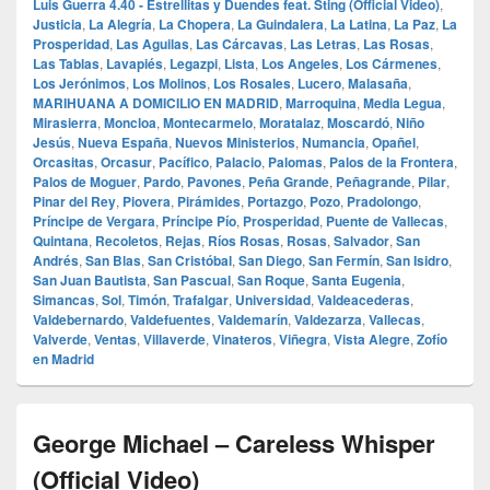
Luis Guerra 4.40 - Estrellitas y Duendes feat. Sting (Official Video)
,
Justicia
,
La Alegría
,
La Chopera
,
La Guindalera
,
La Latina
,
La Paz
,
La
Prosperidad
,
Las Aguilas
,
Las Cárcavas
,
Las Letras
,
Las Rosas
,
Las Tablas
,
Lavapiés
,
Legazpi
,
Lista
,
Los Angeles
,
Los Cármenes
,
Los Jerónimos
,
Los Molinos
,
Los Rosales
,
Lucero
,
Malasaña
,
MARIHUANA A DOMICILIO EN MADRID
,
Marroquina
,
Media Legua
,
Mirasierra
,
Moncloa
,
Montecarmelo
,
Moratalaz
,
Moscardó
,
Niño
Jesús
,
Nueva España
,
Nuevos Ministerios
,
Numancia
,
Opañel
,
Orcasitas
,
Orcasur
,
Pacífico
,
Palacio
,
Palomas
,
Palos de la Frontera
,
Palos de Moguer
,
Pardo
,
Pavones
,
Peña Grande
,
Peñagrande
,
Pilar
,
Pinar del Rey
,
Piovera
,
Pirámides
,
Portazgo
,
Pozo
,
Pradolongo
,
Príncipe de Vergara
,
Príncipe Pío
,
Prosperidad
,
Puente de Vallecas
,
Quintana
,
Recoletos
,
Rejas
,
Ríos Rosas
,
Rosas
,
Salvador
,
San
Andrés
,
San Blas
,
San Cristóbal
,
San Diego
,
San Fermín
,
San Isidro
,
San Juan Bautista
,
San Pascual
,
San Roque
,
Santa Eugenia
,
Simancas
,
Sol
,
Timón
,
Trafalgar
,
Universidad
,
Valdeacederas
,
Valdebernardo
,
Valdefuentes
,
Valdemarín
,
Valdezarza
,
Vallecas
,
Valverde
,
Ventas
,
Villaverde
,
Vinateros
,
Viñegra
,
Vista Alegre
,
Zofío
en Madrid
George Michael – Careless Whisper
(Official Video)