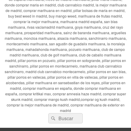
donde comprar maria en madrid, club cannabico madrid, la mejor marihuana
de madrid, comprar marihuana en madrid, pillar bolsas de maria en madrid,
buy best weed in madrid, buy mango weed, marihuana de frutas madrid,
comprar la mejor marihuana, marihuana madrid españa, san blas
marihuana, rivas vaciamadrid marihuana, goya marihuana, cruz del rayo
marihuana, prosperidad marihuana, sainz de baranda marihuana, arguelles
marihuana, moncloa marihuana, alsacia marihuana, sanchinarro marihuana,
montecarmelo marihuana, san agustin de guadalix marihuana, la moraleja
marihuana, mahadahonda marihuana, pozuelo marihuana, club de campo
madrid marihuana, club de golf marihuana, club de caballo marihuana
madrid, pillar porros en pozuelo, pillar porros en sotogrande, pillar porros en
sanchinarro, pillar porros en montecarmelo, marihuana club cannabico
sanchinarro, madrid club cannabico montecarmelo, pillar porros en san blas,
pillar porros en vallecas, pillar porros en villa de vallecas, pillar porros en
alcobendas, pillar marihuana en sansebastian de los reyes, pillar porros en
madrid, comprar marihuana en españa, donde comprar marihuana en
españa, comprar kritikal max, comprar amnesia haze madrid, comprar super
skunk madrid, comprar mango kush madrid,comprar og kush madrid,
comprar la mejor marihuana de madrid, comprar marihuana de exterior en
madrid
Buscar
Buscar
por: