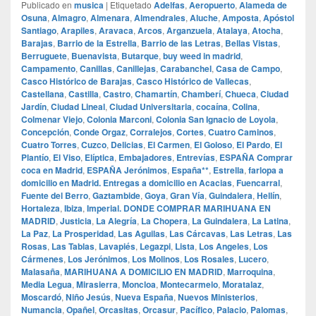
Publicado en
musica
|
Etiquetado
Adelfas
,
Aeropuerto
,
Alameda de
Osuna
,
Almagro
,
Almenara
,
Almendrales
,
Aluche
,
Amposta
,
Apóstol
Santiago
,
Arapiles
,
Aravaca
,
Arcos
,
Arganzuela
,
Atalaya
,
Atocha
,
Barajas
,
Barrio de la Estrella
,
Barrio de las Letras
,
Bellas Vistas
,
Berruguete
,
Buenavista
,
Butarque
,
buy weed in madrid
,
Campamento
,
Canillas
,
Canillejas
,
Carabanchel
,
Casa de Campo
,
Casco Histórico de Barajas
,
Casco Histórico de Vallecas
,
Castellana
,
Castilla
,
Castro
,
Chamartín
,
Chamberí
,
Chueca
,
Ciudad
Jardín
,
Ciudad Lineal
,
Ciudad Universitaria
,
cocaína
,
Colina
,
Colmenar Viejo
,
Colonia Marconi
,
Colonia San Ignacio de Loyola
,
Concepción
,
Conde Orgaz
,
Corralejos
,
Cortes
,
Cuatro Caminos
,
Cuatro Torres
,
Cuzco
,
Delicias
,
El Carmen
,
El Goloso
,
El Pardo
,
El
Plantío
,
El Viso
,
Elíptica
,
Embajadores
,
Entrevías
,
ESPAÑA Comprar
coca en Madrid
,
ESPAÑA Jerónimos
,
España**
,
Estrella
,
farlopa a
domicilio en Madrid. Entregas a domicilio en Acacias
,
Fuencarral
,
Fuente del Berro
,
Gaztambide
,
Goya
,
Gran Vía
,
Guindalera
,
Hellín
,
Hortaleza
,
Ibiza
,
Imperial. DONDE COMPRAR MARIHUANA EN
MADRID
,
Justicia
,
La Alegría
,
La Chopera
,
La Guindalera
,
La Latina
,
La Paz
,
La Prosperidad
,
Las Aguilas
,
Las Cárcavas
,
Las Letras
,
Las
Rosas
,
Las Tablas
,
Lavapiés
,
Legazpi
,
Lista
,
Los Angeles
,
Los
Cármenes
,
Los Jerónimos
,
Los Molinos
,
Los Rosales
,
Lucero
,
Malasaña
,
MARIHUANA A DOMICILIO EN MADRID
,
Marroquina
,
Media Legua
,
Mirasierra
,
Moncloa
,
Montecarmelo
,
Moratalaz
,
Moscardó
,
Niño Jesús
,
Nueva España
,
Nuevos Ministerios
,
Numancia
,
Opañel
,
Orcasitas
,
Orcasur
,
Pacífico
,
Palacio
,
Palomas
,