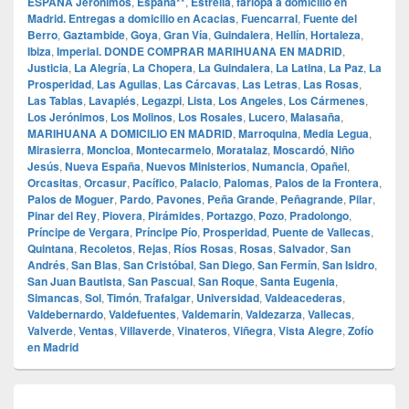
ESPAÑA Jerónimos
,
España**
,
Estrella
,
farlopa a domicilio en
Madrid. Entregas a domicilio en Acacias
,
Fuencarral
,
Fuente del
Berro
,
Gaztambide
,
Goya
,
Gran Vía
,
Guindalera
,
Hellín
,
Hortaleza
,
Ibiza
,
Imperial. DONDE COMPRAR MARIHUANA EN MADRID
,
Justicia
,
La Alegría
,
La Chopera
,
La Guindalera
,
La Latina
,
La Paz
,
La
Prosperidad
,
Las Aguilas
,
Las Cárcavas
,
Las Letras
,
Las Rosas
,
Las Tablas
,
Lavapiés
,
Legazpi
,
Lista
,
Los Angeles
,
Los Cármenes
,
Los Jerónimos
,
Los Molinos
,
Los Rosales
,
Lucero
,
Malasaña
,
MARIHUANA A DOMICILIO EN MADRID
,
Marroquina
,
Media Legua
,
Mirasierra
,
Moncloa
,
Montecarmelo
,
Moratalaz
,
Moscardó
,
Niño
Jesús
,
Nueva España
,
Nuevos Ministerios
,
Numancia
,
Opañel
,
Orcasitas
,
Orcasur
,
Pacífico
,
Palacio
,
Palomas
,
Palos de la Frontera
,
Palos de Moguer
,
Pardo
,
Pavones
,
Peña Grande
,
Peñagrande
,
Pilar
,
Pinar del Rey
,
Piovera
,
Pirámides
,
Portazgo
,
Pozo
,
Pradolongo
,
Príncipe de Vergara
,
Príncipe Pío
,
Prosperidad
,
Puente de Vallecas
,
Quintana
,
Recoletos
,
Rejas
,
Ríos Rosas
,
Rosas
,
Salvador
,
San
Andrés
,
San Blas
,
San Cristóbal
,
San Diego
,
San Fermín
,
San Isidro
,
San Juan Bautista
,
San Pascual
,
San Roque
,
Santa Eugenia
,
Simancas
,
Sol
,
Timón
,
Trafalgar
,
Universidad
,
Valdeacederas
,
Valdebernardo
,
Valdefuentes
,
Valdemarín
,
Valdezarza
,
Vallecas
,
Valverde
,
Ventas
,
Villaverde
,
Vinateros
,
Viñegra
,
Vista Alegre
,
Zofío
en Madrid