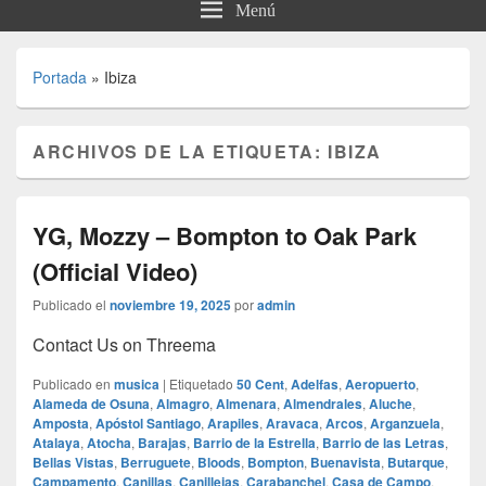
Menú
Portada
»
Ibiza
ARCHIVOS DE LA ETIQUETA:
IBIZA
YG, Mozzy – Bompton to Oak Park
(Official Video)
Publicado el
noviembre 19, 2025
por
admin
Contact Us on Threema
Publicado en
musica
|
Etiquetado
50 Cent
,
Adelfas
,
Aeropuerto
,
Alameda de Osuna
,
Almagro
,
Almenara
,
Almendrales
,
Aluche
,
Amposta
,
Apóstol Santiago
,
Arapiles
,
Aravaca
,
Arcos
,
Arganzuela
,
Atalaya
,
Atocha
,
Barajas
,
Barrio de la Estrella
,
Barrio de las Letras
,
Bellas Vistas
,
Berruguete
,
Bloods
,
Bompton
,
Buenavista
,
Butarque
,
Campamento
,
Canillas
,
Canillejas
,
Carabanchel
,
Casa de Campo
,