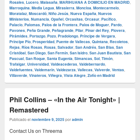
Rosales
,
Lucero
,
Malasaña
,
MARIHUANA A DOMICILIO EN MADRID
,
Marroquina
,
Media Legua
,
Mirasierra
,
Moncloa
,
Montecarmelo
,
Moratalaz
,
Moscardó
,
Niño Jesús
,
Nueva España
,
Nuevos
Ministerios
,
Numancia
,
Opañel
,
Orcasitas
,
Orcasur
,
Pacífico
,
Palacio
,
Palomas
,
Palos de la Frontera
,
Palos de Moguer
,
Pardo
,
Pavones
,
Peña Grande
,
Peñagrande
,
Pilar
,
Pinar del Rey
,
Piovera
,
Pirámides
,
Portazgo
,
Pozo
,
Pradolongo
,
Príncipe de Vergara
,
Príncipe Pío
,
Prosperidad
,
Puente de Vallecas
,
Quintana
,
Recoletos
,
Rejas
,
Ríos Rosas
,
Rosas
,
Salvador
,
San Andrés
,
San Blas
,
San
Cristóbal
,
San Diego
,
San Fermín
,
San Isidro
,
San Juan Bautista
,
San
Pascual
,
San Roque
,
Santa Eugenia
,
Simancas
,
Sol
,
Timón
,
Trafalgar
,
Universidad
,
Valdeacederas
,
Valdebernardo
,
Valdefuentes
,
Valdemarín
,
Valdezarza
,
Vallecas
,
Valverde
,
Ventas
,
Villaverde
,
Vinateros
,
Viñegra
,
Vista Alegre
,
Zofío en Madrid
Phil Collins – «In the Air Tonight» |
Remastered
Publicado el
noviembre 9, 2025
por
admin
Contact Us on Threema