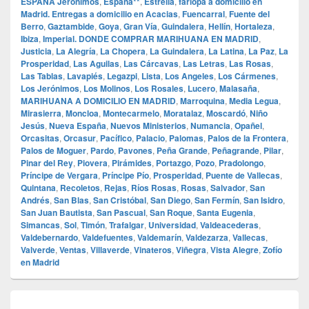
ESPAÑA Jerónimos
,
España**
,
Estrella
,
farlopa a domicilio en
Madrid. Entregas a domicilio en Acacias
,
Fuencarral
,
Fuente del
Berro
,
Gaztambide
,
Goya
,
Gran Vía
,
Guindalera
,
Hellín
,
Hortaleza
,
Ibiza
,
Imperial. DONDE COMPRAR MARIHUANA EN MADRID
,
Justicia
,
La Alegría
,
La Chopera
,
La Guindalera
,
La Latina
,
La Paz
,
La
Prosperidad
,
Las Aguilas
,
Las Cárcavas
,
Las Letras
,
Las Rosas
,
Las Tablas
,
Lavapiés
,
Legazpi
,
Lista
,
Los Angeles
,
Los Cármenes
,
Los Jerónimos
,
Los Molinos
,
Los Rosales
,
Lucero
,
Malasaña
,
MARIHUANA A DOMICILIO EN MADRID
,
Marroquina
,
Media Legua
,
Mirasierra
,
Moncloa
,
Montecarmelo
,
Moratalaz
,
Moscardó
,
Niño
Jesús
,
Nueva España
,
Nuevos Ministerios
,
Numancia
,
Opañel
,
Orcasitas
,
Orcasur
,
Pacífico
,
Palacio
,
Palomas
,
Palos de la Frontera
,
Palos de Moguer
,
Pardo
,
Pavones
,
Peña Grande
,
Peñagrande
,
Pilar
,
Pinar del Rey
,
Piovera
,
Pirámides
,
Portazgo
,
Pozo
,
Pradolongo
,
Príncipe de Vergara
,
Príncipe Pío
,
Prosperidad
,
Puente de Vallecas
,
Quintana
,
Recoletos
,
Rejas
,
Ríos Rosas
,
Rosas
,
Salvador
,
San
Andrés
,
San Blas
,
San Cristóbal
,
San Diego
,
San Fermín
,
San Isidro
,
San Juan Bautista
,
San Pascual
,
San Roque
,
Santa Eugenia
,
Simancas
,
Sol
,
Timón
,
Trafalgar
,
Universidad
,
Valdeacederas
,
Valdebernardo
,
Valdefuentes
,
Valdemarín
,
Valdezarza
,
Vallecas
,
Valverde
,
Ventas
,
Villaverde
,
Vinateros
,
Viñegra
,
Vista Alegre
,
Zofío
en Madrid