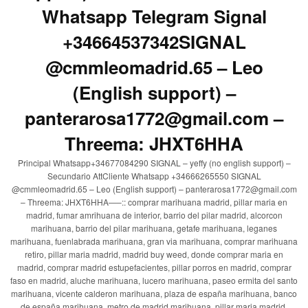
Whatsapp Telegram Signal
+34664537342SIGNAL
@cmmleomadrid.65 – Leo
(English support) –
panterarosa1772@gmail.com –
Threema: JHXT6HHA
Principal Whatsapp+34677084290 SIGNAL – yeffy (no english support) –
Secundario AttCliente Whatsapp +34666265550 SIGNAL
@cmmleomadrid.65 – Leo (English support) – panterarosa1772@gmail.com
– Threema: JHXT6HHA—–:: comprar marihuana madrid, pillar maria en
madrid, fumar amrihuana de interior, barrio del pilar madrid, alcorcon
marihuana, barrio del pilar marihuana, getafe marihuana, leganes
marihuana, fuenlabrada marihuana, gran via marihuana, comprar marihuana
retiro, pillar maria madrid, madrid buy weed, donde comprar maria en
madrid, comprar madrid estupefacientes, pillar porros en madrid, comprar
faso en madrid, aluche marihuana, lucero marihuana, paseo ermita del santo
marihuana, vicente calderon marihuana, plaza de españa marihuana, banco
de españa marihuana, metro de madrid marihuana, pillar maria madrid,