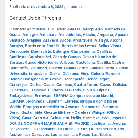
Publicado el
noviembre 9, 2025
por
admin
Contact Us on Threema
Publicado en
musica
|
Etiquetado
Adelfas
,
Aeropuerto
,
Alameda de
Osuna
,
Almagro
,
Almenara
,
Almendrales
,
Aluche
,
Amposta
,
Apóstol
Santiago
,
Arapiles
,
Aravaca
,
Arcos
,
Arganzuela
,
Atalaya
,
Atocha
,
Barajas
,
Barrio de la Estrella
,
Barrio de las Letras
,
Bellas Vistas
,
Berruguete
,
Buenavista
,
Butarque
,
Campamento
,
Canillas
,
Canillejas
,
Carabanchel
,
Casa de Campo
,
Casco Histórico de
Barajas
,
Casco Histórico de Vallecas
,
Castellana
,
Castilla
,
Castro
,
Chamartín
,
Chamberí
,
Chueca
,
Ciudad Jardín
,
Ciudad Lineal
,
Ciudad
Universitaria
,
cocaína
,
Colina
,
Colmenar Viejo
,
Colonia Marconi
,
Colonia San Ignacio de Loyola
,
Concepción
,
Conde Orgaz
,
Corralejos
,
Cortes
,
Cuatro Caminos
,
Cuatro Torres
,
Cuzco
,
Delicias
,
El Carmen
,
El Goloso
,
El Pardo
,
El Plantío
,
El Viso
,
Elíptica
,
Embajadores
,
Entrevías
,
ESPAÑA Comprar coca en Madrid
,
ESPAÑA Jerónimos
,
España**
,
Estrella
,
farlopa a domicilio en
Madrid. Entregas a domicilio en Acacias
,
Fuencarral
,
Fuente del
Berro
,
Gaztambide
,
George Michael - Careless Whisper (Official
Video)
,
Goya
,
Gran Vía
,
Guindalera
,
Hellín
,
Hortaleza
,
Ibiza
,
Imperial.
DONDE COMPRAR MARIHUANA EN MADRID
,
Justicia
,
La Alegría
,
La Chopera
,
La Guindalera
,
La Latina
,
La Paz
,
La Prosperidad
,
Las
Aguilas
,
Las Cárcavas
,
Las Letras
,
Las Rosas
,
Las Tablas
,