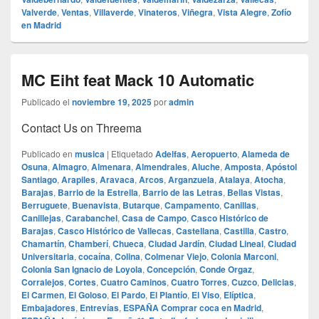
Valverde
,
Ventas
,
Villaverde
,
Vinateros
,
Viñegra
,
Vista Alegre
,
Zofío
en Madrid
MC Eiht feat Mack 10 Automatic
Publicado el
noviembre 19, 2025
por
admin
Contact Us on Threema
Publicado en
musica
|
Etiquetado
Adelfas
,
Aeropuerto
,
Alameda de
Osuna
,
Almagro
,
Almenara
,
Almendrales
,
Aluche
,
Amposta
,
Apóstol
Santiago
,
Arapiles
,
Aravaca
,
Arcos
,
Arganzuela
,
Atalaya
,
Atocha
,
Barajas
,
Barrio de la Estrella
,
Barrio de las Letras
,
Bellas Vistas
,
Berruguete
,
Buenavista
,
Butarque
,
Campamento
,
Canillas
,
Canillejas
,
Carabanchel
,
Casa de Campo
,
Casco Histórico de
Barajas
,
Casco Histórico de Vallecas
,
Castellana
,
Castilla
,
Castro
,
Chamartín
,
Chamberí
,
Chueca
,
Ciudad Jardín
,
Ciudad Lineal
,
Ciudad
Universitaria
,
cocaína
,
Colina
,
Colmenar Viejo
,
Colonia Marconi
,
Colonia San Ignacio de Loyola
,
Concepción
,
Conde Orgaz
,
Corralejos
,
Cortes
,
Cuatro Caminos
,
Cuatro Torres
,
Cuzco
,
Delicias
,
El Carmen
,
El Goloso
,
El Pardo
,
El Plantío
,
El Viso
,
Elíptica
,
Embajadores
,
Entrevías
,
ESPAÑA Comprar coca en Madrid
,