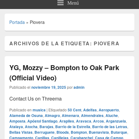
Menú
Portada
»
Piovera
ARCHIVOS DE LA ETIQUETA:
PIOVERA
YG, Mozzy – Bompton to Oak Park
(Official Video)
Publicado el
noviembre 19, 2025
por
admin
Contact Us on Threema
Publicado en
musica
|
Etiquetado
50 Cent
,
Adelfas
,
Aeropuerto
,
Alameda de Osuna
,
Almagro
,
Almenara
,
Almendrales
,
Aluche
,
Amposta
,
Apóstol Santiago
,
Arapiles
,
Aravaca
,
Arcos
,
Arganzuela
,
Atalaya
,
Atocha
,
Barajas
,
Barrio de la Estrella
,
Barrio de las Letras
,
Bellas Vistas
,
Berruguete
,
Bloods
,
Bompton
,
Buenavista
,
Butarque
,
Campamento
,
Canillas
,
Canillejas
,
Carabanchel
,
Casa de Campo
,