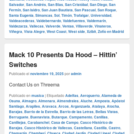
Salvador
,
San Andrés
,
San Blas
,
San Cristóbal
,
San Diego
,
San
Fermín
,
San Isidro
,
San Juan Bautista
,
San Pascual
,
San Roque
,
Santa Eugenia
,
Simancas
,
Sol
,
Timón
,
Trafalgar
,
Universidad
,
Valdeacederas
,
Valdebernardo
,
Valdefuentes
,
Valdemarín
,
Valdezarza
,
Vallecas
,
Valverde
,
Ventas
,
Villaverde
,
Vinateros
,
Viñegra
,
Vista Alegre
,
West Coast
,
West side
,
Xzibit
,
Zofío en Madrid
Mack 10 Presents Da Hood – Hittin’
Switches
Publicado el
noviembre 19, 2025
por
admin
Contact Us on Threema
Publicado en
musica
|
Etiquetado
Adelfas
,
Aeropuerto
,
Alameda de
Osuna
,
Almagro
,
Almenara
,
Almendrales
,
Aluche
,
Amposta
,
Apóstol
Santiago
,
Arapiles
,
Aravaca
,
Arcos
,
Arganzuela
,
Atalaya
,
Atocha
,
Barajas
,
Barrio de la Estrella
,
Barrio de las Letras
,
Bellas Vistas
,
Berruguete
,
Buenavista
,
Butarque
,
Campamento
,
Canillas
,
Canillejas
,
Carabanchel
,
Casa de Campo
,
Casco Histórico de
Barajas
,
Casco Histórico de Vallecas
,
Castellana
,
Castilla
,
Castro
,
Chamartín
,
Chamberí
,
Chueca
,
Ciudad Jardín
,
Ciudad Lineal
,
Ciudad