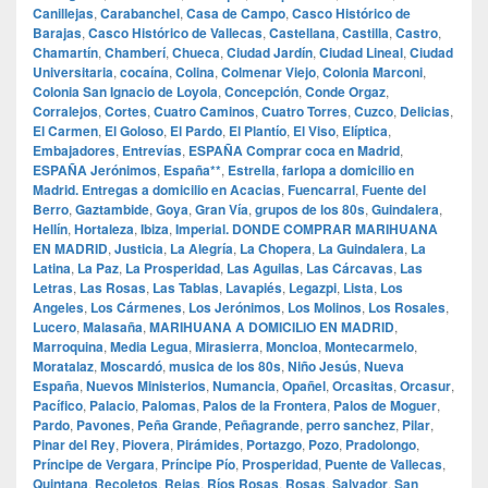
Canillejas
,
Carabanchel
,
Casa de Campo
,
Casco Histórico de
Barajas
,
Casco Histórico de Vallecas
,
Castellana
,
Castilla
,
Castro
,
Chamartín
,
Chamberí
,
Chueca
,
Ciudad Jardín
,
Ciudad Lineal
,
Ciudad
Universitaria
,
cocaína
,
Colina
,
Colmenar Viejo
,
Colonia Marconi
,
Colonia San Ignacio de Loyola
,
Concepción
,
Conde Orgaz
,
Corralejos
,
Cortes
,
Cuatro Caminos
,
Cuatro Torres
,
Cuzco
,
Delicias
,
El Carmen
,
El Goloso
,
El Pardo
,
El Plantío
,
El Viso
,
Elíptica
,
Embajadores
,
Entrevías
,
ESPAÑA Comprar coca en Madrid
,
ESPAÑA Jerónimos
,
España**
,
Estrella
,
farlopa a domicilio en
Madrid. Entregas a domicilio en Acacias
,
Fuencarral
,
Fuente del
Berro
,
Gaztambide
,
Goya
,
Gran Vía
,
grupos de los 80s
,
Guindalera
,
Hellín
,
Hortaleza
,
Ibiza
,
Imperial. DONDE COMPRAR MARIHUANA
EN MADRID
,
Justicia
,
La Alegría
,
La Chopera
,
La Guindalera
,
La
Latina
,
La Paz
,
La Prosperidad
,
Las Aguilas
,
Las Cárcavas
,
Las
Letras
,
Las Rosas
,
Las Tablas
,
Lavapiés
,
Legazpi
,
Lista
,
Los
Angeles
,
Los Cármenes
,
Los Jerónimos
,
Los Molinos
,
Los Rosales
,
Lucero
,
Malasaña
,
MARIHUANA A DOMICILIO EN MADRID
,
Marroquina
,
Media Legua
,
Mirasierra
,
Moncloa
,
Montecarmelo
,
Moratalaz
,
Moscardó
,
musica de los 80s
,
Niño Jesús
,
Nueva
España
,
Nuevos Ministerios
,
Numancia
,
Opañel
,
Orcasitas
,
Orcasur
,
Pacífico
,
Palacio
,
Palomas
,
Palos de la Frontera
,
Palos de Moguer
,
Pardo
,
Pavones
,
Peña Grande
,
Peñagrande
,
perro sanchez
,
Pilar
,
Pinar del Rey
,
Piovera
,
Pirámides
,
Portazgo
,
Pozo
,
Pradolongo
,
Príncipe de Vergara
,
Príncipe Pío
,
Prosperidad
,
Puente de Vallecas
,
Quintana
,
Recoletos
,
Rejas
,
Ríos Rosas
,
Rosas
,
Salvador
,
San