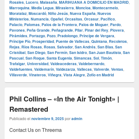
Rosales
,
Lucero
,
Malasaña
,
MARIHUANA A DOMICILIO EN MADRID
,
Marroquina
,
Media Legua
,
Mirasierra
,
Moncloa
,
Montecarmelo
,
Moratalaz
,
Moscardó
,
Niño Jesús
,
Nueva España
,
Nuevos
Ministerios
,
Numancia
,
Opañel
,
Orcasitas
,
Orcasur
,
Pacífico
,
Palacio
,
Palomas
,
Palos de la Frontera
,
Palos de Moguer
,
Pardo
,
Pavones
,
Peña Grande
,
Peñagrande
,
Pilar
,
Pinar del Rey
,
Piovera
,
Pirámides
,
Portazgo
,
Pozo
,
Pradolongo
,
Príncipe de Vergara
,
Príncipe Pío
,
Prosperidad
,
Puente de Vallecas
,
Quintana
,
Recoletos
,
Rejas
,
Ríos Rosas
,
Rosas
,
Salvador
,
San Andrés
,
San Blas
,
San
Cristóbal
,
San Diego
,
San Fermín
,
San Isidro
,
San Juan Bautista
,
San
Pascual
,
San Roque
,
Santa Eugenia
,
Simancas
,
Sol
,
Timón
,
Trafalgar
,
Universidad
,
Valdeacederas
,
Valdebernardo
,
Valdefuentes
,
Valdemarín
,
Valdezarza
,
Vallecas
,
Valverde
,
Ventas
,
Villaverde
,
Vinateros
,
Viñegra
,
Vista Alegre
,
Zofío en Madrid
Phil Collins – «In the Air Tonight» |
Remastered
Publicado el
noviembre 9, 2025
por
admin
Contact Us on Threema