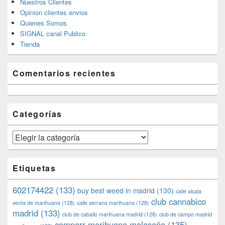
Nuestros Clientes
Opinion clientes envios
Quienes Somos
SIGNAL canal Publico
Tienda
Comentarios recientes
Categorías
Categorías
Etiquetas
602174422
(133)
buy best weed in madrid
(130)
calle alcala
club cannabico
venta de marihuana
(128)
calle serrano marihuana
(128)
madrid
(133)
club de caballo marihuana madrid
(128)
club de campo madrid
comparr marihuana malasaña
(135)