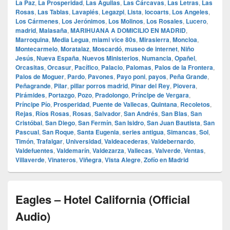
La Paz
,
La Prosperidad
,
Las Aguilas
,
Las Cárcavas
,
Las Letras
,
Las
Rosas
,
Las Tablas
,
Lavapiés
,
Legazpi
,
Lista
,
locoarts
,
Los Angeles
,
Los Cármenes
,
Los Jerónimos
,
Los Molinos
,
Los Rosales
,
Lucero
,
madrid
,
Malasaña
,
MARIHUANA A DOMICILIO EN MADRID
,
Marroquina
,
Media Legua
,
miami vice 80s
,
Mirasierra
,
Moncloa
,
Montecarmelo
,
Moratalaz
,
Moscardó
,
museo de internet
,
Niño
Jesús
,
Nueva España
,
Nuevos Ministerios
,
Numancia
,
Opañel
,
Orcasitas
,
Orcasur
,
Pacífico
,
Palacio
,
Palomas
,
Palos de la Frontera
,
Palos de Moguer
,
Pardo
,
Pavones
,
Payo poni
,
payos
,
Peña Grande
,
Peñagrande
,
Pilar
,
pillar porros madrid
,
Pinar del Rey
,
Piovera
,
Pirámides
,
Portazgo
,
Pozo
,
Pradolongo
,
Príncipe de Vergara
,
Príncipe Pío
,
Prosperidad
,
Puente de Vallecas
,
Quintana
,
Recoletos
,
Rejas
,
Ríos Rosas
,
Rosas
,
Salvador
,
San Andrés
,
San Blas
,
San
Cristóbal
,
San Diego
,
San Fermín
,
San Isidro
,
San Juan Bautista
,
San
Pascual
,
San Roque
,
Santa Eugenia
,
series antigua
,
Simancas
,
Sol
,
Timón
,
Trafalgar
,
Universidad
,
Valdeacederas
,
Valdebernardo
,
Valdefuentes
,
Valdemarín
,
Valdezarza
,
Vallecas
,
Valverde
,
Ventas
,
Villaverde
,
Vinateros
,
Viñegra
,
Vista Alegre
,
Zofío en Madrid
Eagles – Hotel California (Official
Audio)