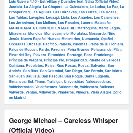
Luis Guerra 4.40 - Estrellitas y Duendes feat. Sting (Official Video)
,
Justicia
,
La Alegría
,
La Chopera
,
La Guindalera
,
La Latina
,
La Paz
,
La
Prosperidad
,
Las Aguilas
,
Las Cárcavas
,
Las Letras
,
Las Rosas
,
Las Tablas
,
Lavapiés
,
Legazpi
,
Lista
,
Los Angeles
,
Los Cármenes
,
Los Jerónimos
,
Los Molinos
,
Los Rosales
,
Lucero
,
Malasaña
,
MARIHUANA A DOMICILIO EN MADRID
,
Marroquina
,
Media Legua
,
Mirasierra
,
Moncloa
,
Montecarmelo
,
Moratalaz
,
Moscardó
,
Niño
Jesús
,
Nueva España
,
Nuevos Ministerios
,
Numancia
,
Opañel
,
Orcasitas
,
Orcasur
,
Pacífico
,
Palacio
,
Palomas
,
Palos de la Frontera
,
Palos de Moguer
,
Pardo
,
Pavones
,
Peña Grande
,
Peñagrande
,
Pilar
,
Pinar del Rey
,
Piovera
,
Pirámides
,
Portazgo
,
Pozo
,
Pradolongo
,
Príncipe de Vergara
,
Príncipe Pío
,
Prosperidad
,
Puente de Vallecas
,
Quintana
,
Recoletos
,
Rejas
,
Ríos Rosas
,
Rosas
,
Salvador
,
San
Andrés
,
San Blas
,
San Cristóbal
,
San Diego
,
San Fermín
,
San Isidro
,
San Juan Bautista
,
San Pascual
,
San Roque
,
Santa Eugenia
,
Simancas
,
Sol
,
Timón
,
Trafalgar
,
Universidad
,
Valdeacederas
,
Valdebernardo
,
Valdefuentes
,
Valdemarín
,
Valdezarza
,
Vallecas
,
Valverde
,
Ventas
,
Villaverde
,
Vinateros
,
Viñegra
,
Vista Alegre
,
Zofío
en Madrid
George Michael – Careless Whisper
(Official Video)