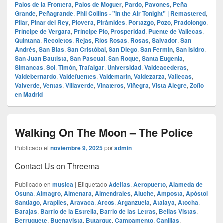
Palos de la Frontera
,
Palos de Moguer
,
Pardo
,
Pavones
,
Peña
Grande
,
Peñagrande
,
Phil Collins - "In the Air Tonight" | Remastered
,
Pilar
,
Pinar del Rey
,
Piovera
,
Pirámides
,
Portazgo
,
Pozo
,
Pradolongo
,
Príncipe de Vergara
,
Príncipe Pío
,
Prosperidad
,
Puente de Vallecas
,
Quintana
,
Recoletos
,
Rejas
,
Ríos Rosas
,
Rosas
,
Salvador
,
San
Andrés
,
San Blas
,
San Cristóbal
,
San Diego
,
San Fermín
,
San Isidro
,
San Juan Bautista
,
San Pascual
,
San Roque
,
Santa Eugenia
,
Simancas
,
Sol
,
Timón
,
Trafalgar
,
Universidad
,
Valdeacederas
,
Valdebernardo
,
Valdefuentes
,
Valdemarín
,
Valdezarza
,
Vallecas
,
Valverde
,
Ventas
,
Villaverde
,
Vinateros
,
Viñegra
,
Vista Alegre
,
Zofío
en Madrid
Walking On The Moon – The Police
Publicado el
noviembre 9, 2025
por
admin
Contact Us on Threema
Publicado en
musica
|
Etiquetado
Adelfas
,
Aeropuerto
,
Alameda de
Osuna
,
Almagro
,
Almenara
,
Almendrales
,
Aluche
,
Amposta
,
Apóstol
Santiago
,
Arapiles
,
Aravaca
,
Arcos
,
Arganzuela
,
Atalaya
,
Atocha
,
Barajas
,
Barrio de la Estrella
,
Barrio de las Letras
,
Bellas Vistas
,
Berruguete
,
Buenavista
,
Butarque
,
Campamento
,
Canillas
,