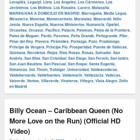
Lavapiés
,
Legazpi
,
Lista
,
Los Angeles
,
Los Cármenes
,
Los
Jerónimos
,
Los Molinos
,
Los Rosales
,
Lucero
,
Malasaña
,
MARIHUANA A DOMICILIO EN MADRID
,
Marroquina
,
Media Legua
,
Mirasierra
,
Moncloa
,
Montecarmelo
,
Moratalaz
,
Moscardó
,
Niño
Jesús
,
Nueva España
,
Nuevos Ministerios
,
Numancia
,
Opañel
,
Orcasitas
,
Orcasur
,
Pacífico
,
Palacio
,
Palomas
,
Palos de la Frontera
,
Palos de Moguer
,
Pardo
,
Pavones
,
Peña Grande
,
Peñagrande
,
Pilar
,
Pinar del Rey
,
Piovera
,
Pirámides
,
Portazgo
,
Pozo
,
Pradolongo
,
Príncipe de Vergara
,
Príncipe Pío
,
Prosperidad
,
Puente de Vallecas
,
Quintana
,
Recoletos
,
Rejas
,
Ríos Rosas
,
Rosas
,
Salvador
,
San
Andrés
,
San Blas
,
San Cristóbal
,
San Diego
,
San Fermín
,
San Isidro
,
San Juan Bautista
,
San Pascual
,
San Roque
,
Santa Eugenia
,
Simancas
,
Sol
,
Timón
,
Trafalgar
,
Universidad
,
Valdeacederas
,
Valdebernardo
,
Valdefuentes
,
Valdemarín
,
Valdezarza
,
Vallecas
,
Valverde
,
Ventas
,
Villaverde
,
Vinateros
,
Viñegra
,
Vista Alegre
,
Zofío
en Madrid
Billy Ocean – Caribbean Queen (No
More Love on the Run) (Official HD
Video)