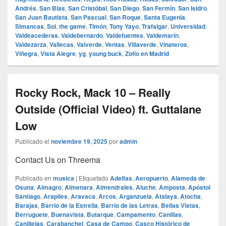
Andrés
,
San Blas
,
San Cristóbal
,
San Diego
,
San Fermín
,
San Isidro
,
San Juan Bautista
,
San Pascual
,
San Roque
,
Santa Eugenia
,
Simancas
,
Sol
,
the game
,
Timón
,
Tony Yayo
,
Trafalgar
,
Universidad
,
Valdeacederas
,
Valdebernardo
,
Valdefuentes
,
Valdemarín
,
Valdezarza
,
Vallecas
,
Valverde
,
Ventas
,
Villaverde
,
Vinateros
,
Viñegra
,
Vista Alegre
,
yg
,
young buck
,
Zofío en Madrid
Rocky Rock, Mack 10 – Really
Outside (Official Video) ft. Guttalane
Low
Publicado el
noviembre 19, 2025
por
admin
Contact Us on Threema
Publicado en
musica
|
Etiquetado
Adelfas
,
Aeropuerto
,
Alameda de
Osuna
,
Almagro
,
Almenara
,
Almendrales
,
Aluche
,
Amposta
,
Apóstol
Santiago
,
Arapiles
,
Aravaca
,
Arcos
,
Arganzuela
,
Atalaya
,
Atocha
,
Barajas
,
Barrio de la Estrella
,
Barrio de las Letras
,
Bellas Vistas
,
Berruguete
,
Buenavista
,
Butarque
,
Campamento
,
Canillas
,
Canillejas
,
Carabanchel
,
Casa de Campo
,
Casco Histórico de