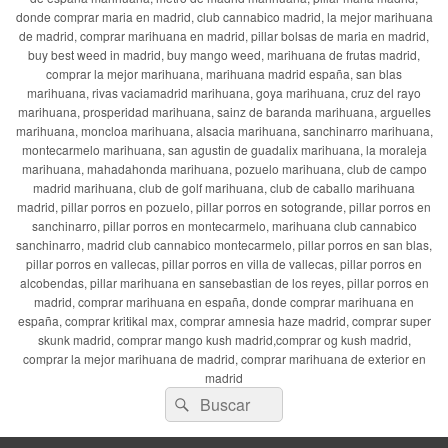
donde comprar maria en madrid, club cannabico madrid, la mejor marihuana
de madrid, comprar marihuana en madrid, pillar bolsas de maria en madrid,
buy best weed in madrid, buy mango weed, marihuana de frutas madrid,
comprar la mejor marihuana, marihuana madrid españa, san blas
marihuana, rivas vaciamadrid marihuana, goya marihuana, cruz del rayo
marihuana, prosperidad marihuana, sainz de baranda marihuana, arguelles
marihuana, moncloa marihuana, alsacia marihuana, sanchinarro marihuana,
montecarmelo marihuana, san agustin de guadalix marihuana, la moraleja
marihuana, mahadahonda marihuana, pozuelo marihuana, club de campo
madrid marihuana, club de golf marihuana, club de caballo marihuana
madrid, pillar porros en pozuelo, pillar porros en sotogrande, pillar porros en
sanchinarro, pillar porros en montecarmelo, marihuana club cannabico
sanchinarro, madrid club cannabico montecarmelo, pillar porros en san blas,
pillar porros en vallecas, pillar porros en villa de vallecas, pillar porros en
alcobendas, pillar marihuana en sansebastian de los reyes, pillar porros en
madrid, comprar marihuana en españa, donde comprar marihuana en
españa, comprar kritikal max, comprar amnesia haze madrid, comprar super
skunk madrid, comprar mango kush madrid,comprar og kush madrid,
comprar la mejor marihuana de madrid, comprar marihuana de exterior en
madrid
Buscar
Buscar
por: