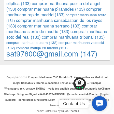
eliptica
(133)
comprar marihuana puerta del angel
(133)
comprar marihuana pìramides
(133)
comprar
marihuana rapido madrid
(133)
comprar marihuana retiro
comprar marihuana sansebastian de los reyes
(131)
(133)
comprar marihuana serrano
(133)
comprar
marihuana sierra de madrid
(133)
comprar marihuana
soto del real
(133)
comprar marihuana tribunal
(133)
comprar marihuana usera
(132)
comprar marihuana valdeski
(132)
comprar matuja en madrid
(131)
sat97800@gmail.com
(147)
Copyright © 2026
Comprar Marihuana THC Madrid – Tu tienda online en Madrid del
mejor Cannabis y Hachis a domicilio Envios a toda Europa – Principal
Whatsapp+34677084290 SIGNAL – yeffy (no english support) – Secundario AttCliente
Whatsapp Telegram Signal +34664537342SIGNAL @cmmleomadrid.65 – Leo (English
support) – panterarosa1772@gmail.com – Threema: JHXT6HHA
. Todos los Derechos
Contac
Contact Us
Reservados.
Us
Theme: Catch Box by
Catch Themes