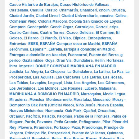
Casco Histórico de Barajas
,
Casco Histórico de Vallecas
,
Castellana
,
Castilla
,
Castro
,
Chamartín
,
Chamberí
,
chojin
,
Chueca
,
Ciudad Jardín
,
Ciudad Lineal
,
Ciudad Universitaria
,
cocaína
,
Colina
,
Colmenar Viejo
,
Colonia Marconi
,
Colonia San Ignacio de Loyola
,
Compton
,
Concepción
,
Conde Orgaz
,
Corralejos
,
Cortes
,
crips
,
Cuatro Caminos
,
Cuatro Torres
,
Cuzco
,
Delicias
,
El Carmen
,
El
Goloso
,
El Pardo
,
El Plantío
,
El Viso
,
Elíptica
,
Embajadores
,
Entrevías
,
ESES
,
ESPAÑA Comprar coca en Madrid
,
ESPAÑA
Jerónimos
,
España**
,
Estrella
,
farlopa a domicilio en Madrid.
Entregas a domicilio en Acacias
,
Fuencarral
,
Fuente del Berro
,
g
perico
,
Gaztambide
,
Goya
,
Gran Vía
,
Guindalera
,
Hellín
,
Hortaleza
,
Ibiza
,
Imperial. DONDE COMPRAR MARIHUANA EN MADRID
,
Justicia
,
La Alegría
,
La Chopera
,
La Guindalera
,
La Latina
,
La Paz
,
La
Prosperidad
,
Las Aguilas
,
Las Cárcavas
,
Las Letras
,
Las Rosas
,
Las Tablas
,
Lavapiés
,
Legazpi
,
Lista
,
Los Angeles
,
Los Cármenes
,
Los Jerónimos
,
Los Molinos
,
Los Rosales
,
Lucero
,
Malasaña
,
MARIHUANA A DOMICILIO EN MADRID
,
Marroquina
,
Media Legua
,
Mirasierra
,
Moncloa
,
Montecarmelo
,
Moratalaz
,
Moscardó
,
Mozzy -
Bompton to Oak Park (Official Video)
,
Niño Jesús
,
Nueva España
,
Nuevos Ministerios
,
Numancia
,
Oak Park
,
Opañel
,
Orcasitas
,
Orcasur
,
Pacífico
,
Palacio
,
Palomas
,
Palos de la Frontera
,
Palos de
Moguer
,
Pardo
,
Pavones
,
Peña Grande
,
Peñagrande
,
Pilar
,
Pinar del
Rey
,
Piovera
,
Pirámides
,
Portazgo
,
Pozo
,
Pradolongo
,
Príncipe de
Vergara
,
Príncipe Pío
,
Prosperidad
,
Puente de Vallecas
,
Quintana
,
Rap madrid
,
Recoletos
,
Rejas
,
Ríos Rosas
,
Rosas
,
Salvador
,
San