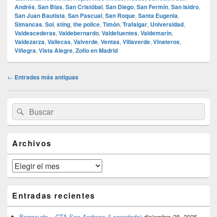
Andrés
,
San Blas
,
San Cristóbal
,
San Diego
,
San Fermín
,
San Isidro
,
San Juan Bautista
,
San Pascual
,
San Roque
,
Santa Eugenia
,
Simancas
,
Sol
,
sting
,
the police
,
Timón
,
Trafalgar
,
Universidad
,
Valdeacederas
,
Valdebernardo
,
Valdefuentes
,
Valdemarín
,
Valdezarza
,
Vallecas
,
Valverde
,
Ventas
,
Villaverde
,
Vinateros
,
Viñegra
,
Vista Alegre
,
Zofío en Madrid
Navegación
←
Entradas más antiguas
de
entradas
El
Buscar
Buscar
área
por:
de
widget
barra
Archivos
lateral
primaria
Archivos
Entradas recientes
Barracuda – GTA San Andreas (Legendado)
diciembre 28, 2025