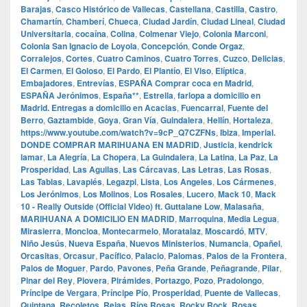
Barajas
,
Casco Histórico de Vallecas
,
Castellana
,
Castilla
,
Castro
,
Chamartín
,
Chamberí
,
Chueca
,
Ciudad Jardín
,
Ciudad Lineal
,
Ciudad
Universitaria
,
cocaína
,
Colina
,
Colmenar Viejo
,
Colonia Marconi
,
Colonia San Ignacio de Loyola
,
Concepción
,
Conde Orgaz
,
Corralejos
,
Cortes
,
Cuatro Caminos
,
Cuatro Torres
,
Cuzco
,
Delicias
,
El Carmen
,
El Goloso
,
El Pardo
,
El Plantío
,
El Viso
,
Elíptica
,
Embajadores
,
Entrevías
,
ESPAÑA Comprar coca en Madrid
,
ESPAÑA Jerónimos
,
España**
,
Estrella
,
farlopa a domicilio en
Madrid. Entregas a domicilio en Acacias
,
Fuencarral
,
Fuente del
Berro
,
Gaztambide
,
Goya
,
Gran Vía
,
Guindalera
,
Hellín
,
Hortaleza
,
https://www.youtube.com/watch?v=9cP_Q7CZFNs
,
Ibiza
,
Imperial.
DONDE COMPRAR MARIHUANA EN MADRID
,
Justicia
,
kendrick
lamar
,
La Alegría
,
La Chopera
,
La Guindalera
,
La Latina
,
La Paz
,
La
Prosperidad
,
Las Aguilas
,
Las Cárcavas
,
Las Letras
,
Las Rosas
,
Las Tablas
,
Lavapiés
,
Legazpi
,
Lista
,
Los Angeles
,
Los Cármenes
,
Los Jerónimos
,
Los Molinos
,
Los Rosales
,
Lucero
,
Mack 10
,
Mack
10 - Really Outside (Official Video) ft. Guttalane Low
,
Malasaña
,
MARIHUANA A DOMICILIO EN MADRID
,
Marroquina
,
Media Legua
,
Mirasierra
,
Moncloa
,
Montecarmelo
,
Moratalaz
,
Moscardó
,
MTV
,
Niño Jesús
,
Nueva España
,
Nuevos Ministerios
,
Numancia
,
Opañel
,
Orcasitas
,
Orcasur
,
Pacífico
,
Palacio
,
Palomas
,
Palos de la Frontera
,
Palos de Moguer
,
Pardo
,
Pavones
,
Peña Grande
,
Peñagrande
,
Pilar
,
Pinar del Rey
,
Piovera
,
Pirámides
,
Portazgo
,
Pozo
,
Pradolongo
,
Príncipe de Vergara
,
Príncipe Pío
,
Prosperidad
,
Puente de Vallecas
,
Quintana
,
Recoletos
,
Rejas
,
Ríos Rosas
,
Rocky Rock
,
Rosas
,