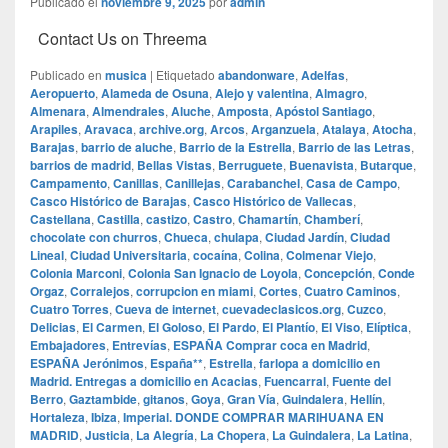
Publicado el
noviembre 9, 2025
por
admin
Contact Us on Threema
Publicado en
musica
|
Etiquetado
abandonware
,
Adelfas
,
Aeropuerto
,
Alameda de Osuna
,
Alejo y valentina
,
Almagro
,
Almenara
,
Almendrales
,
Aluche
,
Amposta
,
Apóstol Santiago
,
Arapiles
,
Aravaca
,
archive.org
,
Arcos
,
Arganzuela
,
Atalaya
,
Atocha
,
Barajas
,
barrio de aluche
,
Barrio de la Estrella
,
Barrio de las Letras
,
barrios de madrid
,
Bellas Vistas
,
Berruguete
,
Buenavista
,
Butarque
,
Campamento
,
Canillas
,
Canillejas
,
Carabanchel
,
Casa de Campo
,
Casco Histórico de Barajas
,
Casco Histórico de Vallecas
,
Castellana
,
Castilla
,
castizo
,
Castro
,
Chamartín
,
Chamberí
,
chocolate con churros
,
Chueca
,
chulapa
,
Ciudad Jardín
,
Ciudad
Lineal
,
Ciudad Universitaria
,
cocaína
,
Colina
,
Colmenar Viejo
,
Colonia Marconi
,
Colonia San Ignacio de Loyola
,
Concepción
,
Conde
Orgaz
,
Corralejos
,
corrupcion en miami
,
Cortes
,
Cuatro Caminos
,
Cuatro Torres
,
Cueva de internet
,
cuevadeclasicos.org
,
Cuzco
,
Delicias
,
El Carmen
,
El Goloso
,
El Pardo
,
El Plantío
,
El Viso
,
Elíptica
,
Embajadores
,
Entrevías
,
ESPAÑA Comprar coca en Madrid
,
ESPAÑA Jerónimos
,
España**
,
Estrella
,
farlopa a domicilio en
Madrid. Entregas a domicilio en Acacias
,
Fuencarral
,
Fuente del
Berro
,
Gaztambide
,
gitanos
,
Goya
,
Gran Vía
,
Guindalera
,
Hellín
,
Hortaleza
,
Ibiza
,
Imperial. DONDE COMPRAR MARIHUANA EN
MADRID
,
Justicia
,
La Alegría
,
La Chopera
,
La Guindalera
,
La Latina
,