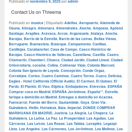
Publicado el
noviembre 9, 2025
por
admin
Contact Us on Threema
Publicado en
musica
|
Etiquetado
Adelfas
,
Aeropuerto
,
Alameda de
Osuna
,
Almagro
,
Almenara
,
Almendrales
,
Aluche
,
Amposta
,
Apóstol
Santiago
,
Arapiles
,
Aravaca
,
Arcos
,
Arganzuela
,
Atalaya
,
Atocha
,
Barajas
,
Barrio de la Estrella
,
Barrio de las Letras
,
Bellas Vistas
,
Berruguete
,
Buenavista
,
Butarque
,
Campamento
,
Canillas
,
Canillejas
,
Carabanchel
,
Casa de Campo
,
Casco Histórico de
Barajas
,
Casco Histórico de Vallecas
,
Castellana
,
Castilla
,
Castro
,
Chamartín
,
Chamberí
,
Chueca
,
Ciudad Jardín
,
Ciudad Lineal
,
Ciudad
Universitaria
,
cocaína
,
Colina
,
Colmenar Viejo
,
Colonia Marconi
,
Colonia San Ignacio de Loyola
,
Concepción
,
Conde Orgaz
,
Corralejos
,
Cortes
,
Cuatro Caminos
,
Cuatro Torres
,
Cuzco
,
Delicias
,
Eagles - Hotel California (Official Audio)
,
El Carmen
,
El Goloso
,
El
Pardo
,
El Plantío
,
El Viso
,
Elíptica
,
Embajadores
,
Entrevías
,
ESPAÑA
Comprar coca en Madrid
,
ESPAÑA Jerónimos
,
España**
,
Estrella
,
farlopa a domicilio en Madrid. Entregas a domicilio en Acacias
,
Fuencarral
,
Fuente del Berro
,
Gaztambide
,
Goya
,
Gran Vía
,
Guindalera
,
Hellín
,
Hortaleza
,
Ibiza
,
Imperial. DONDE COMPRAR
MARIHUANA EN MADRID
,
Justicia
,
La Alegría
,
La Chopera
,
La
Guindalera
,
La Latina
,
La Paz
,
La Prosperidad
,
Las Aguilas
,
Las
Cárcavas
,
Las Letras
,
Las Rosas
,
Las Tablas
,
Lavapiés
,
Legazpi
,
Lista
,
Los Angeles
,
Los Cármenes
,
Los Jerónimos
,
Los Molinos
,
Los