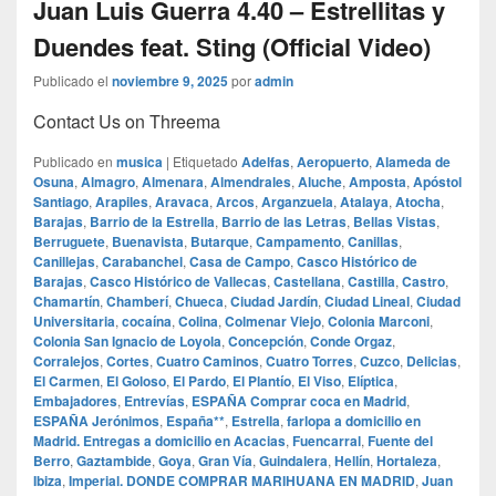
Juan Luis Guerra 4.40 – Estrellitas y
Duendes feat. Sting (Official Video)
Publicado el
noviembre 9, 2025
por
admin
Contact Us on Threema
Publicado en
musica
|
Etiquetado
Adelfas
,
Aeropuerto
,
Alameda de
Osuna
,
Almagro
,
Almenara
,
Almendrales
,
Aluche
,
Amposta
,
Apóstol
Santiago
,
Arapiles
,
Aravaca
,
Arcos
,
Arganzuela
,
Atalaya
,
Atocha
,
Barajas
,
Barrio de la Estrella
,
Barrio de las Letras
,
Bellas Vistas
,
Berruguete
,
Buenavista
,
Butarque
,
Campamento
,
Canillas
,
Canillejas
,
Carabanchel
,
Casa de Campo
,
Casco Histórico de
Barajas
,
Casco Histórico de Vallecas
,
Castellana
,
Castilla
,
Castro
,
Chamartín
,
Chamberí
,
Chueca
,
Ciudad Jardín
,
Ciudad Lineal
,
Ciudad
Universitaria
,
cocaína
,
Colina
,
Colmenar Viejo
,
Colonia Marconi
,
Colonia San Ignacio de Loyola
,
Concepción
,
Conde Orgaz
,
Corralejos
,
Cortes
,
Cuatro Caminos
,
Cuatro Torres
,
Cuzco
,
Delicias
,
El Carmen
,
El Goloso
,
El Pardo
,
El Plantío
,
El Viso
,
Elíptica
,
Embajadores
,
Entrevías
,
ESPAÑA Comprar coca en Madrid
,
ESPAÑA Jerónimos
,
España**
,
Estrella
,
farlopa a domicilio en
Madrid. Entregas a domicilio en Acacias
,
Fuencarral
,
Fuente del
Berro
,
Gaztambide
,
Goya
,
Gran Vía
,
Guindalera
,
Hellín
,
Hortaleza
,
Ibiza
,
Imperial. DONDE COMPRAR MARIHUANA EN MADRID
,
Juan