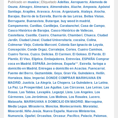
Publicado en
musica
|
Etiquetado
Adelfas
,
Aeropuerto
,
Alameda de
Osuna
,
Almagro
,
Almenara
,
Almendrales
,
Aluche
,
Amposta
,
Apóstol
Santiago
,
Arapiles
,
Aravaca
,
Arcos
,
Arganzuela
,
Atalaya
,
Atocha
,
Barajas
,
Barrio de la Estrella
,
Barrio de las Letras
,
Bellas Vistas
,
Berruguete
,
Buenavista
,
Butarque
,
buy weed in madrid
,
Campamento
,
Canillas
,
Canillejas
,
Carabanchel
,
Casa de Campo
,
Casco Histórico de Barajas
,
Casco Histórico de Vallecas
,
Castellana
,
Castilla
,
Castro
,
Chamartín
,
Chamberí
,
Chueca
,
Ciudad
Jardín
,
Ciudad Lineal
,
Ciudad Universitaria
,
cocaína
,
Colina
,
Colmenar Viejo
,
Colonia Marconi
,
Colonia San Ignacio de Loyola
,
Concepción
,
Conde Orgaz
,
Corralejos
,
Cortes
,
Cuatro Caminos
,
Cuatro Torres
,
Cuzco
,
Delicias
,
El Carmen
,
El Goloso
,
El Pardo
,
El
Plantío
,
El Viso
,
Elíptica
,
Embajadores
,
Entrevías
,
ESPAÑA Comprar
coca en Madrid
,
ESPAÑA Jerónimos
,
España**
,
Estrella
,
farlopa a
domicilio en Madrid. Entregas a domicilio en Acacias
,
Fuencarral
,
Fuente del Berro
,
Gaztambide
,
Goya
,
Gran Vía
,
Guindalera
,
Hellín
,
Hortaleza
,
Ibiza
,
Imperial. DONDE COMPRAR MARIHUANA EN
MADRID
,
Justicia
,
La Alegría
,
La Chopera
,
La Guindalera
,
La Latina
,
La Paz
,
La Prosperidad
,
Las Aguilas
,
Las Cárcavas
,
Las Letras
,
Las
Rosas
,
Las Tablas
,
Lavapiés
,
Legazpi
,
Lista
,
Los Angeles
,
Los
Cármenes
,
Los Jerónimos
,
Los Molinos
,
Los Rosales
,
Lucero
,
Malasaña
,
MARIHUANA A DOMICILIO EN MADRID
,
Marroquina
,
Media Legua
,
Mirasierra
,
Moncloa
,
Montecarmelo
,
Moratalaz
,
Moscardó
,
Niño Jesús
,
Nueva España
,
Nuevos Ministerios
,
Numancia
,
Opañel
,
Orcasitas
,
Orcasur
,
Pacífico
,
Palacio
,
Palomas
,