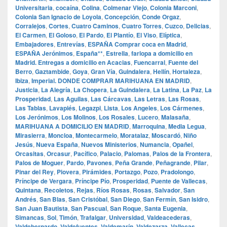
Universitaria
,
cocaína
,
Colina
,
Colmenar Viejo
,
Colonia Marconi
,
Colonia San Ignacio de Loyola
,
Concepción
,
Conde Orgaz
,
Corralejos
,
Cortes
,
Cuatro Caminos
,
Cuatro Torres
,
Cuzco
,
Delicias
,
El Carmen
,
El Goloso
,
El Pardo
,
El Plantío
,
El Viso
,
Elíptica
,
Embajadores
,
Entrevías
,
ESPAÑA Comprar coca en Madrid
,
ESPAÑA Jerónimos
,
España**
,
Estrella
,
farlopa a domicilio en
Madrid. Entregas a domicilio en Acacias
,
Fuencarral
,
Fuente del
Berro
,
Gaztambide
,
Goya
,
Gran Vía
,
Guindalera
,
Hellín
,
Hortaleza
,
Ibiza
,
Imperial. DONDE COMPRAR MARIHUANA EN MADRID
,
Justicia
,
La Alegría
,
La Chopera
,
La Guindalera
,
La Latina
,
La Paz
,
La
Prosperidad
,
Las Aguilas
,
Las Cárcavas
,
Las Letras
,
Las Rosas
,
Las Tablas
,
Lavapiés
,
Legazpi
,
Lista
,
Los Angeles
,
Los Cármenes
,
Los Jerónimos
,
Los Molinos
,
Los Rosales
,
Lucero
,
Malasaña
,
MARIHUANA A DOMICILIO EN MADRID
,
Marroquina
,
Media Legua
,
Mirasierra
,
Moncloa
,
Montecarmelo
,
Moratalaz
,
Moscardó
,
Niño
Jesús
,
Nueva España
,
Nuevos Ministerios
,
Numancia
,
Opañel
,
Orcasitas
,
Orcasur
,
Pacífico
,
Palacio
,
Palomas
,
Palos de la Frontera
,
Palos de Moguer
,
Pardo
,
Pavones
,
Peña Grande
,
Peñagrande
,
Pilar
,
Pinar del Rey
,
Piovera
,
Pirámides
,
Portazgo
,
Pozo
,
Pradolongo
,
Príncipe de Vergara
,
Príncipe Pío
,
Prosperidad
,
Puente de Vallecas
,
Quintana
,
Recoletos
,
Rejas
,
Ríos Rosas
,
Rosas
,
Salvador
,
San
Andrés
,
San Blas
,
San Cristóbal
,
San Diego
,
San Fermín
,
San Isidro
,
San Juan Bautista
,
San Pascual
,
San Roque
,
Santa Eugenia
,
Simancas
,
Sol
,
Timón
,
Trafalgar
,
Universidad
,
Valdeacederas
,
Valdebernardo
,
Valdefuentes
,
Valdemarín
,
Valdezarza
,
Vallecas
,