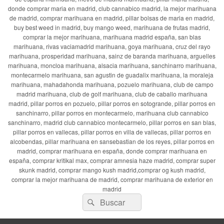
donde comprar maria en madrid, club cannabico madrid, la mejor marihuana
de madrid, comprar marihuana en madrid, pillar bolsas de maria en madrid,
buy best weed in madrid, buy mango weed, marihuana de frutas madrid,
comprar la mejor marihuana, marihuana madrid españa, san blas
marihuana, rivas vaciamadrid marihuana, goya marihuana, cruz del rayo
marihuana, prosperidad marihuana, sainz de baranda marihuana, arguelles
marihuana, moncloa marihuana, alsacia marihuana, sanchinarro marihuana,
montecarmelo marihuana, san agustin de guadalix marihuana, la moraleja
marihuana, mahadahonda marihuana, pozuelo marihuana, club de campo
madrid marihuana, club de golf marihuana, club de caballo marihuana
madrid, pillar porros en pozuelo, pillar porros en sotogrande, pillar porros en
sanchinarro, pillar porros en montecarmelo, marihuana club cannabico
sanchinarro, madrid club cannabico montecarmelo, pillar porros en san blas,
pillar porros en vallecas, pillar porros en villa de vallecas, pillar porros en
alcobendas, pillar marihuana en sansebastian de los reyes, pillar porros en
madrid, comprar marihuana en españa, donde comprar marihuana en
españa, comprar kritikal max, comprar amnesia haze madrid, comprar super
skunk madrid, comprar mango kush madrid,comprar og kush madrid,
comprar la mejor marihuana de madrid, comprar marihuana de exterior en
madrid
Buscar
Buscar
por: