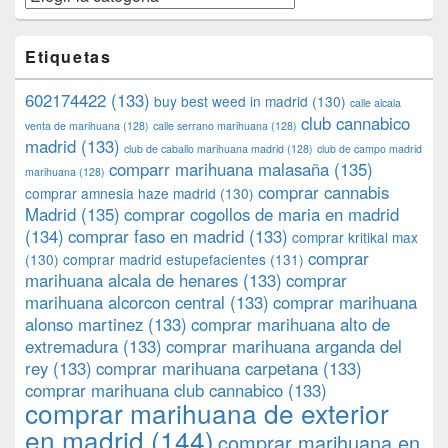
Etiquetas
602174422
(133)
buy best weed in madrid
(130)
calle alcala
club cannabico
venta de marihuana
(128)
calle serrano marihuana
(128)
madrid
(133)
club de caballo marihuana madrid
(128)
club de campo madrid
comparr marihuana malasaña
(135)
marihuana
(128)
comprar cannabis
comprar amnesia haze madrid
(130)
Madrid
(135)
comprar cogollos de maria en madrid
(134)
comprar faso en madrid
(133)
comprar kritikal max
comprar
(130)
comprar madrid estupefacientes
(131)
marihuana alcala de henares
(133)
comprar
marihuana alcorcon central
(133)
comprar marihuana
alonso martinez
(133)
comprar marihuana alto de
extremadura
(133)
comprar marihuana arganda del
rey
(133)
comprar marihuana carpetana
(133)
comprar marihuana club cannabico
(133)
comprar marihuana de exterior
en madrid
(144)
comprar marihuana en