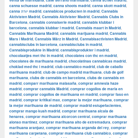
venta de marihuana
calle serrano marihuana
canna schiet madrid
canna schuesse madrid
,
canna shoots madrid
,
canna skott madrid
,
canna יורה madrid
,
cannabicos producten in madrid
,
Cannabis
Aktivisten Madrid
,
Cannabis Aktivister Madrid
,
Cannabis Clubs in
Barcelona
,
cannabis connaiserie madrid
,
cannabis klubbar i
barcelona
,
cannabis klubbar i madrid
,
Cannabis maart in Madrid
,
Cannabis Marihuana Madrid
,
cannabis marijuana madrid
,
Cannabis
Mars i Madrid
,
Cannabis März in Madrid
,
Cannabisactivisten Madrid
,
cannabisclubs in barcelona
,
cannabisclubs in madrid
,
Cannabisprodukte in Madrid
,
cannabisprodukter i madrid
,
chocolaatjes met thc in madrid
,
chocolates con thc en madrid
,
chocolates de marihuana madrid
,
chocolatinas cannabicas madrid
,
choklad med thc i madrid
,
club cannabico madrid
,
club de caballo
marihuana madrid
,
club de campo madrid marihuana
,
club de golf
marihuana
,
clubs de cannabis en barcelona
,
clubs de cannabis en
madrid
,
comparr marihuana malasaña
,
comprar amnesia haze
madrid
,
comprar cannabis Madrid
,
comprar cogollos de maria en
madrid
,
comprar cogollos de marihuana en madrid
,
comprar faso en
madrid
,
comprar kritikal max
,
comprar la mejor marihuana
,
comprar
la mejor marihuana de madrid
,
comprar madrid estupefacientes
,
comprar mango kush madrid
,
comprar marihuana alcala de
henares
,
comprar marihuana alcorcon central
,
comprar marihuana
alonso martinez
,
comprar marihuana alto de extremadura
,
comprar
marihuana aranjuez
,
comprar marihuana arganda del rey
,
comprar
marihuana carpetana
,
comprar marihuana club cannabico
,
comprar