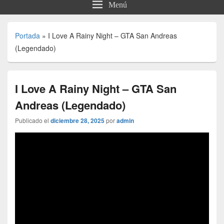
Menú
Portada
»
I Love A Rainy Night – GTA San Andreas
(Legendado)
I Love A Rainy Night – GTA San
Andreas (Legendado)
Publicado el
diciembre 28, 2025
por
admin