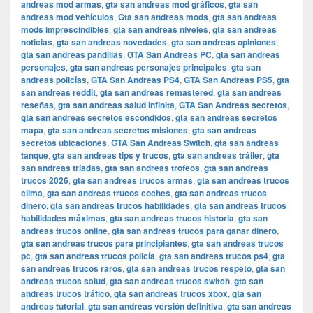
andreas mod armas
,
gta san andreas mod gráficos
,
gta san
andreas mod vehículos
,
Gta san andreas mods
,
gta san andreas
mods imprescindibles
,
gta san andreas niveles
,
gta san andreas
noticias
,
gta san andreas novedades
,
gta san andreas opiniones
,
gta san andreas pandillas
,
GTA San Andreas PC
,
gta san andreas
personajes
,
gta san andreas personajes principales
,
gta san
andreas policías
,
GTA San Andreas PS4
,
GTA San Andreas PS5
,
gta
san andreas reddit
,
gta san andreas remastered
,
gta san andreas
reseñas
,
gta san andreas salud infinita
,
GTA San Andreas secretos
,
gta san andreas secretos escondidos
,
gta san andreas secretos
mapa
,
gta san andreas secretos misiones
,
gta san andreas
secretos ubicaciones
,
GTA San Andreas Switch
,
gta san andreas
tanque
,
gta san andreas tips y trucos
,
gta san andreas tráiler
,
gta
san andreas triadas
,
gta san andreas trofeos
,
gta san andreas
trucos 2026
,
gta san andreas trucos armas
,
gta san andreas trucos
clima
,
gta san andreas trucos coches
,
gta san andreas trucos
dinero
,
gta san andreas trucos habilidades
,
gta san andreas trucos
habilidades máximas
,
gta san andreas trucos historia
,
gta san
andreas trucos online
,
gta san andreas trucos para ganar dinero
,
gta san andreas trucos para principiantes
,
gta san andreas trucos
pc
,
gta san andreas trucos policía
,
gta san andreas trucos ps4
,
gta
san andreas trucos raros
,
gta san andreas trucos respeto
,
gta san
andreas trucos salud
,
gta san andreas trucos switch
,
gta san
andreas trucos tráfico
,
gta san andreas trucos xbox
,
gta san
andreas tutorial
,
gta san andreas versión definitiva
,
gta san andreas