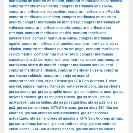
marihuana de exterior en madrid
,
comprar marihuana en barcelona
,
comprar marihuana en berlin
,
comprar marihuana en España
,
comprar marihuana en estocolmo
,
comprar marihuana en Madrid
,
comprar marihuana en malmo
,
comprar marihuana en mano en
madrid
,
comprar marihuana en monterrey
,
comprar marihuana en
valencia
,
comprar marihuana getafe
,
comprar marihuana las
retamas
,
comprar marihuana madrid
,
comprar marihuana
navacerrada
,
comprar marihuana online
,
comprar marihuana
opañel
,
comprar marihuana pìramides
,
comprar marihuana plaza
eliptica
,
comprar marihuana puerta del angel
,
comprar marihuana
rapido madrid
,
comprar marihuana retiro
,
comprar marihuana
sansebastian de los reyes
,
comprar marihuana serrano
,
comprar
marihuana sierra de madrid
,
comprar marihuana soto del real
,
comprar marihuana tribunal
,
comprar marihuana usera
,
comprar
marihuana valdeski
,
comprar matuja en madrid
,
comprarhachis.com
,
crips
,
Descargar GTA San Andreas
,
Dream
market
,
empire market
,
Gangster
,
getafeverde.com
,
gta sa cheats
,
gta sa descarga
,
gta sa graphic mods
,
gta sa mejores armas
,
gta sa
mejores coches
,
gta sa mejores trucos
,
gta sa mods
,
gta sa
multiplayer
,
gta sa online
,
gta sa pc requisitos
,
gta sa ps2
,
gta sa
ps3
,
gta sa san andreas
,
GTA SA trucos
,
gta sa xbox 360
,
Gta san
andreas
,
gta san andreas actualizaciones
,
gta san andreas
actualizado
,
gta san andreas all missions
,
GTA San Andreas armas
,
gta san andreas bandas
,
gta san andreas blog
,
gta san andreas
cheat codes
,
GTA San Andreas cheats
,
gta san andreas cheats