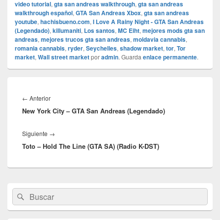
video tutorial
,
gta san andreas walkthrough
,
gta san andreas
walkthrough español
,
GTA San Andreas Xbox
,
gta san andreas
youtube
,
hachisbueno.com
,
I Love A Rainy Night - GTA San Andreas
(Legendado)
,
killumaniti
,
Los santos
,
MC Eiht
,
mejores mods gta san
andreas
,
mejores trucos gta san andreas
,
moldavia cannabis
,
romania cannabis
,
ryder
,
Seychelles
,
shadow market
,
tor
,
Tor
market
,
Wall street market
por
admin
. Guarda
enlace permanente
.
Navegación
de
Entrada
←
Anterior
entradas
New York City – GTA San Andreas (Legendado)
anterior:
Entrada
Siguiente
→
Toto – Hold The Line (GTA SA) (Radio K-DST)
siguiente:
El
Buscar
Buscar
área
por:
de
widget