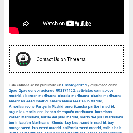
Contact Us on Threema
Esta entrada se ha publicado en
Uncategorized
y etiquetado como
2pac
,
2pac conspiraciones
,
602174422
,
activistas cannabicos
madrid
,
alcorcon marihuana
,
alsacia marihuana
,
aluche marihuana
,
american weed madrid
,
Amerikaanse feesten in Madrid
,
Amerikanische Partys in Madrid
,
amerikanska partier i madrid
,
arguelles marihuana
,
banco de españa marihuana
,
barcelona
kaufen Marihuana
,
barrio del pilar madrid
,
barrio del pilar marihuana
,
berlin kaufen Marihuana
,
Bloods
,
buy best weed in madrid
,
buy
mango weed
,
buy weed madrid
,
california weed madrid
,
calle alcala
,
,
,