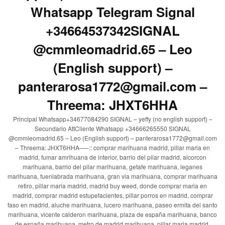
Whatsapp Telegram Signal
+34664537342SIGNAL
@cmmleomadrid.65 – Leo
(English support) –
panterarosa1772@gmail.com –
Threema: JHXT6HHA
Principal Whatsapp+34677084290 SIGNAL – yeffy (no english support) –
Secundario AttCliente Whatsapp +34666265550 SIGNAL
@cmmleomadrid.65 – Leo (English support) – panterarosa1772@gmail.com
– Threema: JHXT6HHA—–:: comprar marihuana madrid, pillar maria en
madrid, fumar amrihuana de interior, barrio del pilar madrid, alcorcon
marihuana, barrio del pilar marihuana, getafe marihuana, leganes
marihuana, fuenlabrada marihuana, gran via marihuana, comprar marihuana
retiro, pillar maria madrid, madrid buy weed, donde comprar maria en
madrid, comprar madrid estupefacientes, pillar porros en madrid, comprar
faso en madrid, aluche marihuana, lucero marihuana, paseo ermita del santo
marihuana, vicente calderon marihuana, plaza de españa marihuana, banco
de españa marihuana, metro de madrid marihuana, pillar maria madrid,