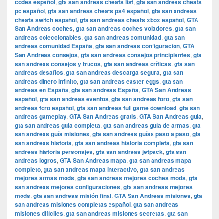
codes español
,
gta san andreas cheats list
,
gta san andreas cheats
pc español
,
gta san andreas cheats ps4 español
,
gta san andreas
cheats switch español
,
gta san andreas cheats xbox español
,
GTA
San Andreas coches
,
gta san andreas coches voladores
,
gta san
andreas coleccionables
,
gta san andreas comunidad
,
gta san
andreas comunidad España
,
gta san andreas configuración
,
GTA
San Andreas consejos
,
gta san andreas consejos principiantes
,
gta
san andreas consejos y trucos
,
gta san andreas críticas
,
gta san
andreas desafíos
,
gta san andreas descarga segura
,
gta san
andreas dinero infinito
,
gta san andreas easter eggs
,
gta san
andreas en España
,
gta san andreas España
,
GTA San Andreas
español
,
gta san andreas eventos
,
gta san andreas foro
,
gta san
andreas foro español
,
gta san andreas full game download
,
gta san
andreas gameplay
,
GTA San Andreas gratis
,
GTA San Andreas guía
,
gta san andreas guía completa
,
gta san andreas guía de armas
,
gta
san andreas guía misiones
,
gta san andreas guías paso a paso
,
gta
san andreas historia
,
gta san andreas historia completa
,
gta san
andreas historia personajes
,
gta san andreas jetpack
,
gta san
andreas logros
,
GTA San Andreas mapa
,
gta san andreas mapa
completo
,
gta san andreas mapa interactivo
,
gta san andreas
mejores armas mods
,
gta san andreas mejores coches mods
,
gta
san andreas mejores configuraciones
,
gta san andreas mejores
mods
,
gta san andreas misión final
,
GTA San Andreas misiones
,
gta
san andreas misiones completas español
,
gta san andreas
misiones difíciles
,
gta san andreas misiones secretas
,
gta san