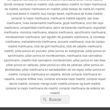
donde comprar maria en madrid, club cannabico madrid, la mejor marihuana
de madrid, comprar marihuana en madrid, pillar bolsas de maria en madrid,
buy best weed in madrid, buy mango weed, marihuana de frutas madrid,
comprar la mejor marihuana, marihuana madrid españa, san blas
marihuana, rivas vaciamadrid marihuana, goya marihuana, cruz del rayo
marihuana, prosperidad marihuana, sainz de baranda marihuana, arguelles
marihuana, moncloa marihuana, alsacia marihuana, sanchinarro marihuana,
montecarmelo marihuana, san agustin de guadalix marihuana, la moraleja
marihuana, mahadahonda marihuana, pozuelo marihuana, club de campo
madrid marihuana, club de golf marihuana, club de caballo marihuana
madrid, pillar porros en pozuelo, pillar porros en sotogrande, pillar porros en
sanchinarro, pillar porros en montecarmelo, marihuana club cannabico
sanchinarro, madrid club cannabico montecarmelo, pillar porros en san blas,
pillar porros en vallecas, pillar porros en villa de vallecas, pillar porros en
alcobendas, pillar marihuana en sansebastian de los reyes, pillar porros en
madrid, comprar marihuana en españa, donde comprar marihuana en
españa, comprar kritikal max, comprar amnesia haze madrid, comprar super
skunk madrid, comprar mango kush madrid,comprar og kush madrid,
comprar la mejor marihuana de madrid, comprar marihuana de exterior en
madrid
Buscar
Buscar
por: