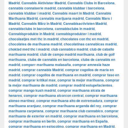
Madrid
,
Cannabis Aktivister Madrid
,
Cannabis Clubs in Barcelona
,
cannabis connaiserie madrid
,
cannabis klubbar i barcelona
,
cannabis klubbar i madrid
,
Cannabis maart in Madrid
,
Cannabis
Marihuana Madrid
,
cannabis marijuana madrid
,
Cannabis Mars i
Madrid
,
Cannabis März in Madrid
,
Cannabisactivisten Madrid
,
cannabisclubs in barcelona
,
cannabisclubs in madrid
,
Cannabisprodukte in Madrid
,
cannabisprodukter i madrid
,
chocolaatjes met thc in madrid
,
chocolates con thc en madrid
,
chocolates de marihuana madrid
,
chocolatinas cannabicas madrid
,
choklad med thc i madrid
,
club cannabico madrid
,
club de caballo
marihuana madrid
,
club de campo madrid marihuana
,
club de golf
marihuana
,
clubs de cannabis en barcelona
,
clubs de cannabis en
madrid
,
comparr marihuana malasaña
,
comprar amnesia haze
madrid
,
comprar cannabis Madrid
,
comprar cogollos de maria en
madrid
,
comprar cogollos de marihuana en madrid
,
comprar faso en
madrid
,
comprar kritikal max
,
comprar la mejor marihuana
,
comprar
la mejor marihuana de madrid
,
comprar madrid estupefacientes
,
comprar mango kush madrid
,
comprar marihuana alcala de
henares
,
comprar marihuana alcorcon central
,
comprar marihuana
alonso martinez
,
comprar marihuana alto de extremadura
,
comprar
marihuana aranjuez
,
comprar marihuana arganda del rey
,
comprar
marihuana carpetana
,
comprar marihuana club cannabico
,
comprar
marihuana de exterior en madrid
,
comprar marihuana en barcelona
,
comprar marihuana en berlin
,
comprar marihuana en España
,
comprar marihuana en estocolmo
,
comprar marihuana en Madrid
,