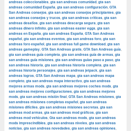
andreas coleccionables
,
gta san andreas comunidad
,
gta san
andreas comunidad España
,
gta san andreas configuración
,
GTA
San Andreas consejos
,
gta san andreas consejos principiantes
,
gta
san andreas consejos y trucos
,
gta san andreas críticas
,
gta san
andreas desafíos
,
gta san andreas descarga segura
,
gta san
andreas dinero infinito
,
gta san andreas easter eggs
,
gta san
andreas en España
,
gta san andreas España
,
GTA San Andreas
español
,
gta san andreas eventos
,
gta san andreas foro
,
gta san
andreas foro español
,
gta san andreas full game download
,
gta san
andreas gameplay
,
GTA San Andreas gratis
,
GTA San Andreas guía
,
gta san andreas guía completa
,
gta san andreas guía de armas
,
gta
san andreas guía misiones
,
gta san andreas guías paso a paso
,
gta
san andreas historia
,
gta san andreas historia completa
,
gta san
andreas historia personajes
,
gta san andreas jetpack
,
gta san
andreas logros
,
GTA San Andreas mapa
,
gta san andreas mapa
completo
,
gta san andreas mapa interactivo
,
gta san andreas
mejores armas mods
,
gta san andreas mejores coches mods
,
gta
san andreas mejores configuraciones
,
gta san andreas mejores
mods
,
gta san andreas misión final
,
GTA San Andreas misiones
,
gta
san andreas misiones completas español
,
gta san andreas
misiones difíciles
,
gta san andreas misiones secretas
,
gta san
andreas mod armas
,
gta san andreas mod gráficos
,
gta san
andreas mod vehículos
,
Gta san andreas mods
,
gta san andreas
mods imprescindibles
,
gta san andreas niveles
,
gta san andreas
noticias
,
gta san andreas novedades
,
gta san andreas opiniones
,