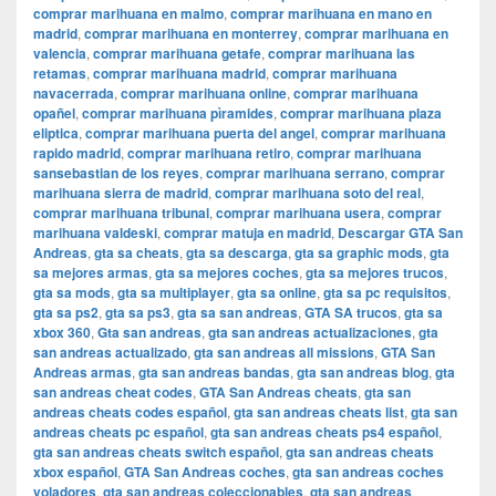
comprar marihuana en malmo
,
comprar marihuana en mano en
madrid
,
comprar marihuana en monterrey
,
comprar marihuana en
valencia
,
comprar marihuana getafe
,
comprar marihuana las
retamas
,
comprar marihuana madrid
,
comprar marihuana
navacerrada
,
comprar marihuana online
,
comprar marihuana
opañel
,
comprar marihuana pìramides
,
comprar marihuana plaza
eliptica
,
comprar marihuana puerta del angel
,
comprar marihuana
rapido madrid
,
comprar marihuana retiro
,
comprar marihuana
sansebastian de los reyes
,
comprar marihuana serrano
,
comprar
marihuana sierra de madrid
,
comprar marihuana soto del real
,
comprar marihuana tribunal
,
comprar marihuana usera
,
comprar
marihuana valdeski
,
comprar matuja en madrid
,
Descargar GTA San
Andreas
,
gta sa cheats
,
gta sa descarga
,
gta sa graphic mods
,
gta
sa mejores armas
,
gta sa mejores coches
,
gta sa mejores trucos
,
gta sa mods
,
gta sa multiplayer
,
gta sa online
,
gta sa pc requisitos
,
gta sa ps2
,
gta sa ps3
,
gta sa san andreas
,
GTA SA trucos
,
gta sa
xbox 360
,
Gta san andreas
,
gta san andreas actualizaciones
,
gta
san andreas actualizado
,
gta san andreas all missions
,
GTA San
Andreas armas
,
gta san andreas bandas
,
gta san andreas blog
,
gta
san andreas cheat codes
,
GTA San Andreas cheats
,
gta san
andreas cheats codes español
,
gta san andreas cheats list
,
gta san
andreas cheats pc español
,
gta san andreas cheats ps4 español
,
gta san andreas cheats switch español
,
gta san andreas cheats
xbox español
,
GTA San Andreas coches
,
gta san andreas coches
voladores
,
gta san andreas coleccionables
,
gta san andreas