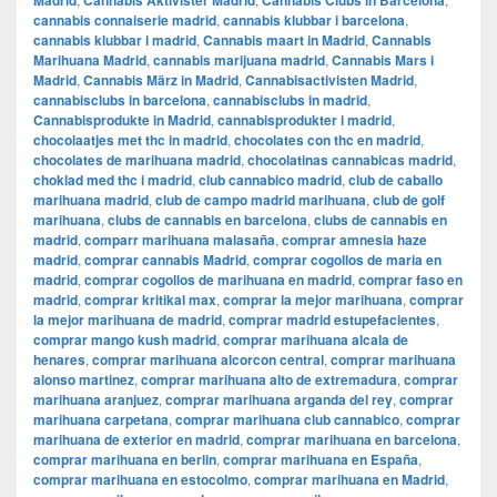
Madrid
Cannabis Aktivister Madrid
Cannabis Clubs in Barcelona
cannabis connaiserie madrid
,
cannabis klubbar i barcelona
,
cannabis klubbar i madrid
,
Cannabis maart in Madrid
,
Cannabis
Marihuana Madrid
,
cannabis marijuana madrid
,
Cannabis Mars i
Madrid
,
Cannabis März in Madrid
,
Cannabisactivisten Madrid
,
cannabisclubs in barcelona
,
cannabisclubs in madrid
,
Cannabisprodukte in Madrid
,
cannabisprodukter i madrid
,
chocolaatjes met thc in madrid
,
chocolates con thc en madrid
,
chocolates de marihuana madrid
,
chocolatinas cannabicas madrid
,
choklad med thc i madrid
,
club cannabico madrid
,
club de caballo
marihuana madrid
,
club de campo madrid marihuana
,
club de golf
marihuana
,
clubs de cannabis en barcelona
,
clubs de cannabis en
madrid
,
comparr marihuana malasaña
,
comprar amnesia haze
madrid
,
comprar cannabis Madrid
,
comprar cogollos de maria en
madrid
,
comprar cogollos de marihuana en madrid
,
comprar faso en
madrid
,
comprar kritikal max
,
comprar la mejor marihuana
,
comprar
la mejor marihuana de madrid
,
comprar madrid estupefacientes
,
comprar mango kush madrid
,
comprar marihuana alcala de
henares
,
comprar marihuana alcorcon central
,
comprar marihuana
alonso martinez
,
comprar marihuana alto de extremadura
,
comprar
marihuana aranjuez
,
comprar marihuana arganda del rey
,
comprar
marihuana carpetana
,
comprar marihuana club cannabico
,
comprar
marihuana de exterior en madrid
,
comprar marihuana en barcelona
,
comprar marihuana en berlin
,
comprar marihuana en España
,
comprar marihuana en estocolmo
,
comprar marihuana en Madrid
,