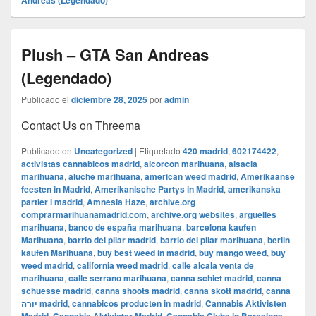
Andreas (Legendado)
Plush – GTA San Andreas
(Legendado)
Publicado el
diciembre 28, 2025
por
admin
Contact Us on Threema
Publicado en
Uncategorized
|
Etiquetado
420 madrid
,
602174422
,
activistas cannabicos madrid
,
alcorcon marihuana
,
alsacia
marihuana
,
aluche marihuana
,
american weed madrid
,
Amerikaanse
feesten in Madrid
,
Amerikanische Partys in Madrid
,
amerikanska
partier i madrid
,
Amnesia Haze
,
archive.org
comprarmarihuanamadrid.com
,
archive.org websites
,
arguelles
marihuana
,
banco de españa marihuana
,
barcelona kaufen
Marihuana
,
barrio del pilar madrid
,
barrio del pilar marihuana
,
berlin
kaufen Marihuana
,
buy best weed in madrid
,
buy mango weed
,
buy
weed madrid
,
california weed madrid
,
calle alcala venta de
marihuana
,
calle serrano marihuana
,
canna schiet madrid
,
canna
schuesse madrid
,
canna shoots madrid
,
canna skott madrid
,
canna
יורה madrid
,
cannabicos producten in madrid
,
Cannabis Aktivisten
,
,
,