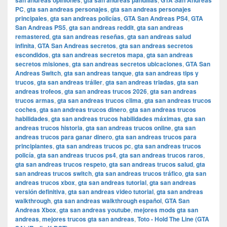
san andreas opiniones
gta san andreas pandillas
GTA San Andreas
PC
,
gta san andreas personajes
,
gta san andreas personajes
principales
,
gta san andreas policías
,
GTA San Andreas PS4
,
GTA
San Andreas PS5
,
gta san andreas reddit
,
gta san andreas
remastered
,
gta san andreas reseñas
,
gta san andreas salud
infinita
,
GTA San Andreas secretos
,
gta san andreas secretos
escondidos
,
gta san andreas secretos mapa
,
gta san andreas
secretos misiones
,
gta san andreas secretos ubicaciones
,
GTA San
Andreas Switch
,
gta san andreas tanque
,
gta san andreas tips y
trucos
,
gta san andreas tráiler
,
gta san andreas triadas
,
gta san
andreas trofeos
,
gta san andreas trucos 2026
,
gta san andreas
trucos armas
,
gta san andreas trucos clima
,
gta san andreas trucos
coches
,
gta san andreas trucos dinero
,
gta san andreas trucos
habilidades
,
gta san andreas trucos habilidades máximas
,
gta san
andreas trucos historia
,
gta san andreas trucos online
,
gta san
andreas trucos para ganar dinero
,
gta san andreas trucos para
principiantes
,
gta san andreas trucos pc
,
gta san andreas trucos
policía
,
gta san andreas trucos ps4
,
gta san andreas trucos raros
,
gta san andreas trucos respeto
,
gta san andreas trucos salud
,
gta
san andreas trucos switch
,
gta san andreas trucos tráfico
,
gta san
andreas trucos xbox
,
gta san andreas tutorial
,
gta san andreas
versión definitiva
,
gta san andreas video tutorial
,
gta san andreas
walkthrough
,
gta san andreas walkthrough español
,
GTA San
Andreas Xbox
,
gta san andreas youtube
,
mejores mods gta san
andreas
,
mejores trucos gta san andreas
,
Toto - Hold The Line (GTA