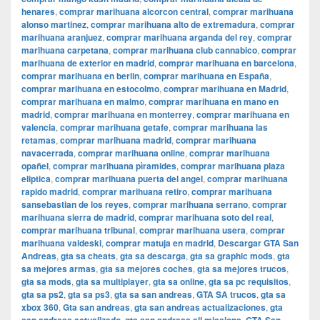
henares
,
comprar marihuana alcorcon central
,
comprar marihuana
alonso martinez
,
comprar marihuana alto de extremadura
,
comprar
marihuana aranjuez
,
comprar marihuana arganda del rey
,
comprar
marihuana carpetana
,
comprar marihuana club cannabico
,
comprar
marihuana de exterior en madrid
,
comprar marihuana en barcelona
,
comprar marihuana en berlin
,
comprar marihuana en España
,
comprar marihuana en estocolmo
,
comprar marihuana en Madrid
,
comprar marihuana en malmo
,
comprar marihuana en mano en
madrid
,
comprar marihuana en monterrey
,
comprar marihuana en
valencia
,
comprar marihuana getafe
,
comprar marihuana las
retamas
,
comprar marihuana madrid
,
comprar marihuana
navacerrada
,
comprar marihuana online
,
comprar marihuana
opañel
,
comprar marihuana pìramides
,
comprar marihuana plaza
eliptica
,
comprar marihuana puerta del angel
,
comprar marihuana
rapido madrid
,
comprar marihuana retiro
,
comprar marihuana
sansebastian de los reyes
,
comprar marihuana serrano
,
comprar
marihuana sierra de madrid
,
comprar marihuana soto del real
,
comprar marihuana tribunal
,
comprar marihuana usera
,
comprar
marihuana valdeski
,
comprar matuja en madrid
,
Descargar GTA San
Andreas
,
gta sa cheats
,
gta sa descarga
,
gta sa graphic mods
,
gta
sa mejores armas
,
gta sa mejores coches
,
gta sa mejores trucos
,
gta sa mods
,
gta sa multiplayer
,
gta sa online
,
gta sa pc requisitos
,
gta sa ps2
,
gta sa ps3
,
gta sa san andreas
,
GTA SA trucos
,
gta sa
xbox 360
,
Gta san andreas
,
gta san andreas actualizaciones
,
gta
,
,