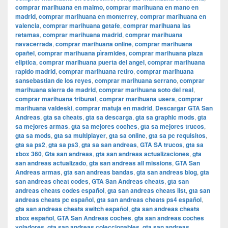
comprar marihuana en malmo
,
comprar marihuana en mano en
madrid
,
comprar marihuana en monterrey
,
comprar marihuana en
valencia
,
comprar marihuana getafe
,
comprar marihuana las
retamas
,
comprar marihuana madrid
,
comprar marihuana
navacerrada
,
comprar marihuana online
,
comprar marihuana
opañel
,
comprar marihuana pìramides
,
comprar marihuana plaza
eliptica
,
comprar marihuana puerta del angel
,
comprar marihuana
rapido madrid
,
comprar marihuana retiro
,
comprar marihuana
sansebastian de los reyes
,
comprar marihuana serrano
,
comprar
marihuana sierra de madrid
,
comprar marihuana soto del real
,
comprar marihuana tribunal
,
comprar marihuana usera
,
comprar
marihuana valdeski
,
comprar matuja en madrid
,
Descargar GTA San
Andreas
,
gta sa cheats
,
gta sa descarga
,
gta sa graphic mods
,
gta
sa mejores armas
,
gta sa mejores coches
,
gta sa mejores trucos
,
gta sa mods
,
gta sa multiplayer
,
gta sa online
,
gta sa pc requisitos
,
gta sa ps2
,
gta sa ps3
,
gta sa san andreas
,
GTA SA trucos
,
gta sa
xbox 360
,
Gta san andreas
,
gta san andreas actualizaciones
,
gta
san andreas actualizado
,
gta san andreas all missions
,
GTA San
Andreas armas
,
gta san andreas bandas
,
gta san andreas blog
,
gta
san andreas cheat codes
,
GTA San Andreas cheats
,
gta san
andreas cheats codes español
,
gta san andreas cheats list
,
gta san
andreas cheats pc español
,
gta san andreas cheats ps4 español
,
gta san andreas cheats switch español
,
gta san andreas cheats
xbox español
,
GTA San Andreas coches
,
gta san andreas coches
voladores
,
gta san andreas coleccionables
,
gta san andreas