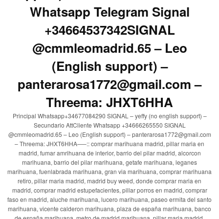
Whatsapp Telegram Signal
+34664537342SIGNAL
@cmmleomadrid.65 – Leo
(English support) –
panterarosa1772@gmail.com –
Threema: JHXT6HHA
Principal Whatsapp+34677084290 SIGNAL – yeffy (no english support) –
Secundario AttCliente Whatsapp +34666265550 SIGNAL
@cmmleomadrid.65 – Leo (English support) – panterarosa1772@gmail.com
– Threema: JHXT6HHA—–:: comprar marihuana madrid, pillar maria en
madrid, fumar amrihuana de interior, barrio del pilar madrid, alcorcon
marihuana, barrio del pilar marihuana, getafe marihuana, leganes
marihuana, fuenlabrada marihuana, gran via marihuana, comprar marihuana
retiro, pillar maria madrid, madrid buy weed, donde comprar maria en
madrid, comprar madrid estupefacientes, pillar porros en madrid, comprar
faso en madrid, aluche marihuana, lucero marihuana, paseo ermita del santo
marihuana, vicente calderon marihuana, plaza de españa marihuana, banco
de españa marihuana, metro de madrid marihuana, pillar maria madrid,