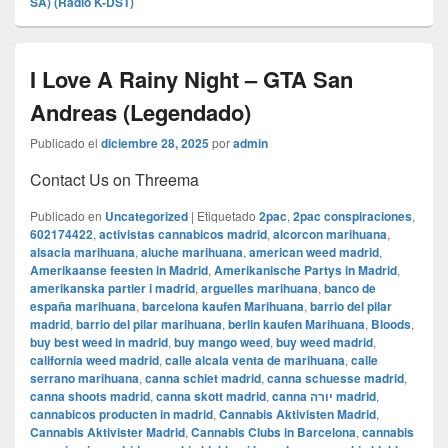
SA) (Radio K-DST)
I Love A Rainy Night – GTA San
Andreas (Legendado)
Publicado el
diciembre 28, 2025
por
admin
Contact Us on Threema
Publicado en
Uncategorized
|
Etiquetado
2pac
,
2pac conspiraciones
,
602174422
,
activistas cannabicos madrid
,
alcorcon marihuana
,
alsacia marihuana
,
aluche marihuana
,
american weed madrid
,
Amerikaanse feesten in Madrid
,
Amerikanische Partys in Madrid
,
amerikanska partier i madrid
,
arguelles marihuana
,
banco de
españa marihuana
,
barcelona kaufen Marihuana
,
barrio del pilar
madrid
,
barrio del pilar marihuana
,
berlin kaufen Marihuana
,
Bloods
,
buy best weed in madrid
,
buy mango weed
,
buy weed madrid
,
california weed madrid
,
calle alcala venta de marihuana
,
calle
serrano marihuana
,
canna schiet madrid
,
canna schuesse madrid
,
canna shoots madrid
,
canna skott madrid
,
canna יורה madrid
,
cannabicos producten in madrid
,
Cannabis Aktivisten Madrid
,
Cannabis Aktivister Madrid
,
Cannabis Clubs in Barcelona
,
cannabis