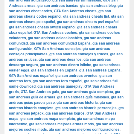
san andreas actualizado
gta san andreas all missions
GTA San
Andreas armas
,
gta san andreas bandas
,
gta san andreas blog
,
gta
san andreas cheat codes
,
GTA San Andreas cheats
,
gta san
andreas cheats codes español
,
gta san andreas cheats list
,
gta san
andreas cheats pc español
,
gta san andreas cheats ps4 español
,
gta san andreas cheats switch español
,
gta san andreas cheats
xbox español
,
GTA San Andreas coches
,
gta san andreas coches
voladores
,
gta san andreas coleccionables
,
gta san andreas
comunidad
,
gta san andreas comunidad España
,
gta san andreas
configuración
,
GTA San Andreas consejos
,
gta san andreas
consejos principiantes
,
gta san andreas consejos y trucos
,
gta san
andreas críticas
,
gta san andreas desafíos
,
gta san andreas
descarga segura
,
gta san andreas dinero infinito
,
gta san andreas
easter eggs
,
gta san andreas en España
,
gta san andreas España
,
GTA San Andreas español
,
gta san andreas eventos
,
gta san
andreas foro
,
gta san andreas foro español
,
gta san andreas full
game download
,
gta san andreas gameplay
,
GTA San Andreas
gratis
,
GTA San Andreas guía
,
gta san andreas guía completa
,
gta
san andreas guía de armas
,
gta san andreas guía misiones
,
gta san
andreas guías paso a paso
,
gta san andreas historia
,
gta san
andreas historia completa
,
gta san andreas historia personajes
,
gta
san andreas jetpack
,
gta san andreas logros
,
GTA San Andreas
mapa
,
gta san andreas mapa completo
,
gta san andreas mapa
interactivo
,
gta san andreas mejores armas mods
,
gta san andreas
mejores coches mods
,
gta san andreas mejores configuraciones
,