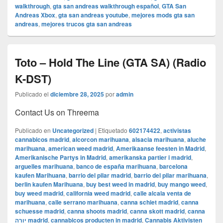
walkthrough
,
gta san andreas walkthrough español
,
GTA San
Andreas Xbox
,
gta san andreas youtube
,
mejores mods gta san
andreas
,
mejores trucos gta san andreas
Toto – Hold The Line (GTA SA) (Radio
K-DST)
Publicado el
diciembre 28, 2025
por
admin
Contact Us on Threema
Publicado en
Uncategorized
|
Etiquetado
602174422
,
activistas
cannabicos madrid
,
alcorcon marihuana
,
alsacia marihuana
,
aluche
marihuana
,
american weed madrid
,
Amerikaanse feesten in Madrid
,
Amerikanische Partys in Madrid
,
amerikanska partier i madrid
,
arguelles marihuana
,
banco de españa marihuana
,
barcelona
kaufen Marihuana
,
barrio del pilar madrid
,
barrio del pilar marihuana
,
berlin kaufen Marihuana
,
buy best weed in madrid
,
buy mango weed
,
buy weed madrid
,
california weed madrid
,
calle alcala venta de
marihuana
,
calle serrano marihuana
,
canna schiet madrid
,
canna
schuesse madrid
,
canna shoots madrid
,
canna skott madrid
,
canna
יורה madrid
,
cannabicos producten in madrid
,
Cannabis Aktivisten