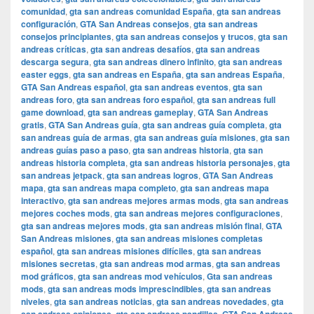
comunidad
,
gta san andreas comunidad España
,
gta san andreas
configuración
,
GTA San Andreas consejos
,
gta san andreas
consejos principiantes
,
gta san andreas consejos y trucos
,
gta san
andreas críticas
,
gta san andreas desafíos
,
gta san andreas
descarga segura
,
gta san andreas dinero infinito
,
gta san andreas
easter eggs
,
gta san andreas en España
,
gta san andreas España
,
GTA San Andreas español
,
gta san andreas eventos
,
gta san
andreas foro
,
gta san andreas foro español
,
gta san andreas full
game download
,
gta san andreas gameplay
,
GTA San Andreas
gratis
,
GTA San Andreas guía
,
gta san andreas guía completa
,
gta
san andreas guía de armas
,
gta san andreas guía misiones
,
gta san
andreas guías paso a paso
,
gta san andreas historia
,
gta san
andreas historia completa
,
gta san andreas historia personajes
,
gta
san andreas jetpack
,
gta san andreas logros
,
GTA San Andreas
mapa
,
gta san andreas mapa completo
,
gta san andreas mapa
interactivo
,
gta san andreas mejores armas mods
,
gta san andreas
mejores coches mods
,
gta san andreas mejores configuraciones
,
gta san andreas mejores mods
,
gta san andreas misión final
,
GTA
San Andreas misiones
,
gta san andreas misiones completas
español
,
gta san andreas misiones difíciles
,
gta san andreas
misiones secretas
,
gta san andreas mod armas
,
gta san andreas
mod gráficos
,
gta san andreas mod vehículos
,
Gta san andreas
mods
,
gta san andreas mods imprescindibles
,
gta san andreas
niveles
,
gta san andreas noticias
,
gta san andreas novedades
,
gta
,
,