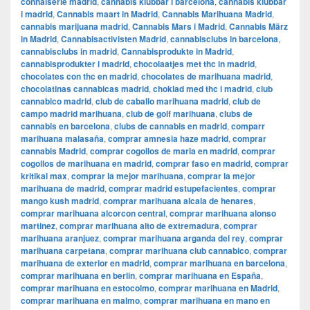
connaiserie madrid
,
cannabis klubbar i barcelona
,
cannabis klubbar
i madrid
,
Cannabis maart in Madrid
,
Cannabis Marihuana Madrid
,
cannabis marijuana madrid
,
Cannabis Mars i Madrid
,
Cannabis März
in Madrid
,
Cannabisactivisten Madrid
,
cannabisclubs in barcelona
,
cannabisclubs in madrid
,
Cannabisprodukte in Madrid
,
cannabisprodukter i madrid
,
chocolaatjes met thc in madrid
,
chocolates con thc en madrid
,
chocolates de marihuana madrid
,
chocolatinas cannabicas madrid
,
choklad med thc i madrid
,
club
cannabico madrid
,
club de caballo marihuana madrid
,
club de
campo madrid marihuana
,
club de golf marihuana
,
clubs de
cannabis en barcelona
,
clubs de cannabis en madrid
,
comparr
marihuana malasaña
,
comprar amnesia haze madrid
,
comprar
cannabis Madrid
,
comprar cogollos de maria en madrid
,
comprar
cogollos de marihuana en madrid
,
comprar faso en madrid
,
comprar
kritikal max
,
comprar la mejor marihuana
,
comprar la mejor
marihuana de madrid
,
comprar madrid estupefacientes
,
comprar
mango kush madrid
,
comprar marihuana alcala de henares
,
comprar marihuana alcorcon central
,
comprar marihuana alonso
martinez
,
comprar marihuana alto de extremadura
,
comprar
marihuana aranjuez
,
comprar marihuana arganda del rey
,
comprar
marihuana carpetana
,
comprar marihuana club cannabico
,
comprar
marihuana de exterior en madrid
,
comprar marihuana en barcelona
,
comprar marihuana en berlin
,
comprar marihuana en España
,
comprar marihuana en estocolmo
,
comprar marihuana en Madrid
,
comprar marihuana en malmo
,
comprar marihuana en mano en