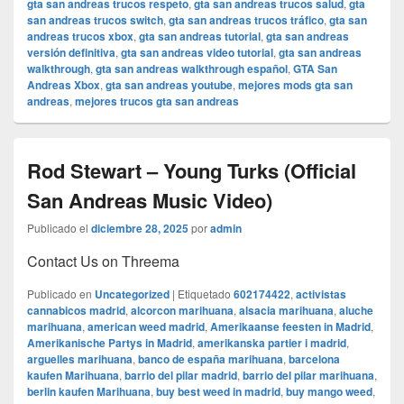
gta san andreas trucos respeto
,
gta san andreas trucos salud
,
gta
san andreas trucos switch
,
gta san andreas trucos tráfico
,
gta san
andreas trucos xbox
,
gta san andreas tutorial
,
gta san andreas
versión definitiva
,
gta san andreas video tutorial
,
gta san andreas
walkthrough
,
gta san andreas walkthrough español
,
GTA San
Andreas Xbox
,
gta san andreas youtube
,
mejores mods gta san
andreas
,
mejores trucos gta san andreas
Rod Stewart – Young Turks (Official
San Andreas Music Video)
Publicado el
diciembre 28, 2025
por
admin
Contact Us on Threema
Publicado en
Uncategorized
|
Etiquetado
602174422
,
activistas
cannabicos madrid
,
alcorcon marihuana
,
alsacia marihuana
,
aluche
marihuana
,
american weed madrid
,
Amerikaanse feesten in Madrid
,
Amerikanische Partys in Madrid
,
amerikanska partier i madrid
,
arguelles marihuana
,
banco de españa marihuana
,
barcelona
kaufen Marihuana
,
barrio del pilar madrid
,
barrio del pilar marihuana
,
berlin kaufen Marihuana
,
buy best weed in madrid
,
buy mango weed
,