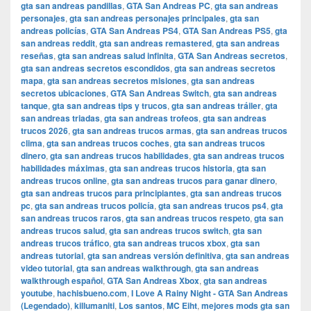
gta san andreas pandillas
,
GTA San Andreas PC
,
gta san andreas
personajes
,
gta san andreas personajes principales
,
gta san
andreas policías
,
GTA San Andreas PS4
,
GTA San Andreas PS5
,
gta
san andreas reddit
,
gta san andreas remastered
,
gta san andreas
reseñas
,
gta san andreas salud infinita
,
GTA San Andreas secretos
,
gta san andreas secretos escondidos
,
gta san andreas secretos
mapa
,
gta san andreas secretos misiones
,
gta san andreas
secretos ubicaciones
,
GTA San Andreas Switch
,
gta san andreas
tanque
,
gta san andreas tips y trucos
,
gta san andreas tráiler
,
gta
san andreas triadas
,
gta san andreas trofeos
,
gta san andreas
trucos 2026
,
gta san andreas trucos armas
,
gta san andreas trucos
clima
,
gta san andreas trucos coches
,
gta san andreas trucos
dinero
,
gta san andreas trucos habilidades
,
gta san andreas trucos
habilidades máximas
,
gta san andreas trucos historia
,
gta san
andreas trucos online
,
gta san andreas trucos para ganar dinero
,
gta san andreas trucos para principiantes
,
gta san andreas trucos
pc
,
gta san andreas trucos policía
,
gta san andreas trucos ps4
,
gta
san andreas trucos raros
,
gta san andreas trucos respeto
,
gta san
andreas trucos salud
,
gta san andreas trucos switch
,
gta san
andreas trucos tráfico
,
gta san andreas trucos xbox
,
gta san
andreas tutorial
,
gta san andreas versión definitiva
,
gta san andreas
video tutorial
,
gta san andreas walkthrough
,
gta san andreas
walkthrough español
,
GTA San Andreas Xbox
,
gta san andreas
youtube
,
hachisbueno.com
,
I Love A Rainy Night - GTA San Andreas
(Legendado)
,
killumaniti
,
Los santos
,
MC Eiht
,
mejores mods gta san