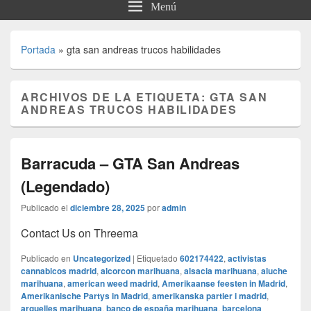
Menú
Portada
»
gta san andreas trucos habilidades
ARCHIVOS DE LA ETIQUETA:
GTA SAN
ANDREAS TRUCOS HABILIDADES
Barracuda – GTA San Andreas
(Legendado)
Publicado el
diciembre 28, 2025
por
admin
Contact Us on Threema
Publicado en
Uncategorized
|
Etiquetado
602174422
,
activistas
cannabicos madrid
,
alcorcon marihuana
,
alsacia marihuana
,
aluche
marihuana
,
american weed madrid
,
Amerikaanse feesten in Madrid
,
Amerikanische Partys in Madrid
,
amerikanska partier i madrid
,
arguelles marihuana
,
banco de españa marihuana
,
barcelona