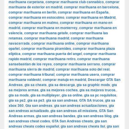
marihuana carpetana
,
comprar marihuana club cannabico
,
comprar
marihuana de exterior en madrid
,
comprar marihuana en barcelona
,
comprar marihuana en berlin
,
comprar marihuana en España
,
comprar marihuana en estocolmo
,
comprar marihuana en Madrid
,
comprar marihuana en malmo
,
comprar marihuana en mano en
madrid
,
comprar marihuana en monterrey
,
comprar marihuana en
valencia
,
comprar marihuana getafe
,
comprar marihuana las
retamas
,
comprar marihuana madrid
,
comprar marihuana
navacerrada
,
comprar marihuana online
,
comprar marihuana
opañel
,
comprar marihuana pìramides
,
comprar marihuana plaza
eliptica
,
comprar marihuana puerta del angel
,
comprar marihuana
rapido madrid
,
comprar marihuana retiro
,
comprar marihuana
sansebastian de los reyes
,
comprar marihuana serrano
,
comprar
marihuana sierra de madrid
,
comprar marihuana soto del real
,
comprar marihuana tribunal
,
comprar marihuana usera
,
comprar
marihuana valdeski
,
comprar matuja en madrid
,
Descargar GTA San
Andreas
,
gta sa cheats
,
gta sa descarga
,
gta sa graphic mods
,
gta
sa mejores armas
,
gta sa mejores coches
,
gta sa mejores trucos
,
gta sa mods
,
gta sa multiplayer
,
gta sa online
,
gta sa pc requisitos
,
gta sa ps2
,
gta sa ps3
,
gta sa san andreas
,
GTA SA trucos
,
gta sa
xbox 360
,
Gta san andreas
,
gta san andreas actualizaciones
,
gta
san andreas actualizado
,
gta san andreas all missions
,
GTA San
Andreas armas
,
gta san andreas bandas
,
gta san andreas blog
,
gta
san andreas cheat codes
,
GTA San Andreas cheats
,
gta san
andreas cheats codes español
,
gta san andreas cheats list
,
gta san