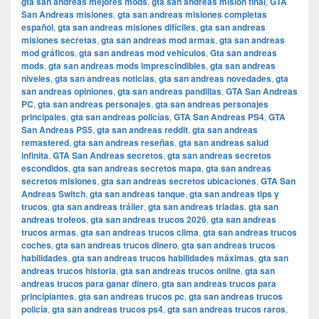
gta san andreas mejores mods
,
gta san andreas misión final
,
GTA
San Andreas misiones
,
gta san andreas misiones completas
español
,
gta san andreas misiones difíciles
,
gta san andreas
misiones secretas
,
gta san andreas mod armas
,
gta san andreas
mod gráficos
,
gta san andreas mod vehículos
,
Gta san andreas
mods
,
gta san andreas mods imprescindibles
,
gta san andreas
niveles
,
gta san andreas noticias
,
gta san andreas novedades
,
gta
san andreas opiniones
,
gta san andreas pandillas
,
GTA San Andreas
PC
,
gta san andreas personajes
,
gta san andreas personajes
principales
,
gta san andreas policías
,
GTA San Andreas PS4
,
GTA
San Andreas PS5
,
gta san andreas reddit
,
gta san andreas
remastered
,
gta san andreas reseñas
,
gta san andreas salud
infinita
,
GTA San Andreas secretos
,
gta san andreas secretos
escondidos
,
gta san andreas secretos mapa
,
gta san andreas
secretos misiones
,
gta san andreas secretos ubicaciones
,
GTA San
Andreas Switch
,
gta san andreas tanque
,
gta san andreas tips y
trucos
,
gta san andreas tráiler
,
gta san andreas triadas
,
gta san
andreas trofeos
,
gta san andreas trucos 2026
,
gta san andreas
trucos armas
,
gta san andreas trucos clima
,
gta san andreas trucos
coches
,
gta san andreas trucos dinero
,
gta san andreas trucos
habilidades
,
gta san andreas trucos habilidades máximas
,
gta san
andreas trucos historia
,
gta san andreas trucos online
,
gta san
andreas trucos para ganar dinero
,
gta san andreas trucos para
principiantes
,
gta san andreas trucos pc
,
gta san andreas trucos
policía
,
gta san andreas trucos ps4
,
gta san andreas trucos raros
,