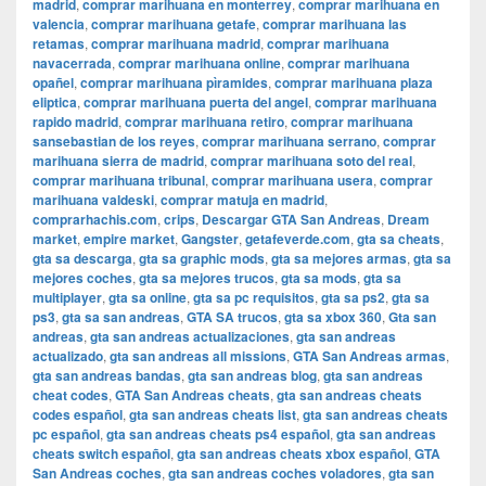
madrid
,
comprar marihuana en monterrey
,
comprar marihuana en
valencia
,
comprar marihuana getafe
,
comprar marihuana las
retamas
,
comprar marihuana madrid
,
comprar marihuana
navacerrada
,
comprar marihuana online
,
comprar marihuana
opañel
,
comprar marihuana pìramides
,
comprar marihuana plaza
eliptica
,
comprar marihuana puerta del angel
,
comprar marihuana
rapido madrid
,
comprar marihuana retiro
,
comprar marihuana
sansebastian de los reyes
,
comprar marihuana serrano
,
comprar
marihuana sierra de madrid
,
comprar marihuana soto del real
,
comprar marihuana tribunal
,
comprar marihuana usera
,
comprar
marihuana valdeski
,
comprar matuja en madrid
,
comprarhachis.com
,
crips
,
Descargar GTA San Andreas
,
Dream
market
,
empire market
,
Gangster
,
getafeverde.com
,
gta sa cheats
,
gta sa descarga
,
gta sa graphic mods
,
gta sa mejores armas
,
gta sa
mejores coches
,
gta sa mejores trucos
,
gta sa mods
,
gta sa
multiplayer
,
gta sa online
,
gta sa pc requisitos
,
gta sa ps2
,
gta sa
ps3
,
gta sa san andreas
,
GTA SA trucos
,
gta sa xbox 360
,
Gta san
andreas
,
gta san andreas actualizaciones
,
gta san andreas
actualizado
,
gta san andreas all missions
,
GTA San Andreas armas
,
gta san andreas bandas
,
gta san andreas blog
,
gta san andreas
cheat codes
,
GTA San Andreas cheats
,
gta san andreas cheats
codes español
,
gta san andreas cheats list
,
gta san andreas cheats
pc español
,
gta san andreas cheats ps4 español
,
gta san andreas
cheats switch español
,
gta san andreas cheats xbox español
,
GTA
San Andreas coches
,
gta san andreas coches voladores
,
gta san