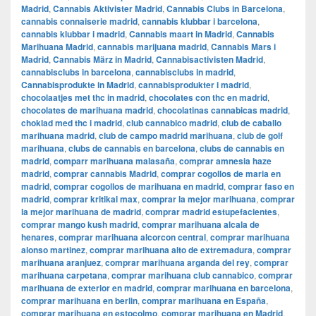
Madrid
,
Cannabis Aktivister Madrid
,
Cannabis Clubs in Barcelona
,
cannabis connaiserie madrid
,
cannabis klubbar i barcelona
,
cannabis klubbar i madrid
,
Cannabis maart in Madrid
,
Cannabis
Marihuana Madrid
,
cannabis marijuana madrid
,
Cannabis Mars i
Madrid
,
Cannabis März in Madrid
,
Cannabisactivisten Madrid
,
cannabisclubs in barcelona
,
cannabisclubs in madrid
,
Cannabisprodukte in Madrid
,
cannabisprodukter i madrid
,
chocolaatjes met thc in madrid
,
chocolates con thc en madrid
,
chocolates de marihuana madrid
,
chocolatinas cannabicas madrid
,
choklad med thc i madrid
,
club cannabico madrid
,
club de caballo
marihuana madrid
,
club de campo madrid marihuana
,
club de golf
marihuana
,
clubs de cannabis en barcelona
,
clubs de cannabis en
madrid
,
comparr marihuana malasaña
,
comprar amnesia haze
madrid
,
comprar cannabis Madrid
,
comprar cogollos de maria en
madrid
,
comprar cogollos de marihuana en madrid
,
comprar faso en
madrid
,
comprar kritikal max
,
comprar la mejor marihuana
,
comprar
la mejor marihuana de madrid
,
comprar madrid estupefacientes
,
comprar mango kush madrid
,
comprar marihuana alcala de
henares
,
comprar marihuana alcorcon central
,
comprar marihuana
alonso martinez
,
comprar marihuana alto de extremadura
,
comprar
marihuana aranjuez
,
comprar marihuana arganda del rey
,
comprar
marihuana carpetana
,
comprar marihuana club cannabico
,
comprar
marihuana de exterior en madrid
,
comprar marihuana en barcelona
,
comprar marihuana en berlin
,
comprar marihuana en España
,
comprar marihuana en estocolmo
,
comprar marihuana en Madrid
,