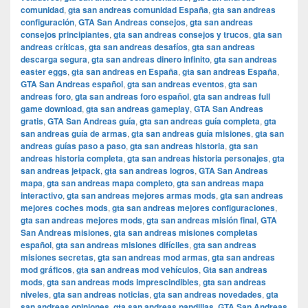
comunidad
,
gta san andreas comunidad España
,
gta san andreas
configuración
,
GTA San Andreas consejos
,
gta san andreas
consejos principiantes
,
gta san andreas consejos y trucos
,
gta san
andreas críticas
,
gta san andreas desafíos
,
gta san andreas
descarga segura
,
gta san andreas dinero infinito
,
gta san andreas
easter eggs
,
gta san andreas en España
,
gta san andreas España
,
GTA San Andreas español
,
gta san andreas eventos
,
gta san
andreas foro
,
gta san andreas foro español
,
gta san andreas full
game download
,
gta san andreas gameplay
,
GTA San Andreas
gratis
,
GTA San Andreas guía
,
gta san andreas guía completa
,
gta
san andreas guía de armas
,
gta san andreas guía misiones
,
gta san
andreas guías paso a paso
,
gta san andreas historia
,
gta san
andreas historia completa
,
gta san andreas historia personajes
,
gta
san andreas jetpack
,
gta san andreas logros
,
GTA San Andreas
mapa
,
gta san andreas mapa completo
,
gta san andreas mapa
interactivo
,
gta san andreas mejores armas mods
,
gta san andreas
mejores coches mods
,
gta san andreas mejores configuraciones
,
gta san andreas mejores mods
,
gta san andreas misión final
,
GTA
San Andreas misiones
,
gta san andreas misiones completas
español
,
gta san andreas misiones difíciles
,
gta san andreas
misiones secretas
,
gta san andreas mod armas
,
gta san andreas
mod gráficos
,
gta san andreas mod vehículos
,
Gta san andreas
mods
,
gta san andreas mods imprescindibles
,
gta san andreas
niveles
,
gta san andreas noticias
,
gta san andreas novedades
,
gta
san andreas opiniones
,
gta san andreas pandillas
,
GTA San Andreas