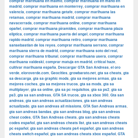
comprar marihuana en malmo
,
comprar marihuana en mano en
madrid
,
comprar marihuana en monterrey
,
comprar marihuana en
valencia
,
comprar marihuana getafe
,
comprar marihuana las
retamas
,
comprar marihuana madrid
,
comprar marihuana
navacerrada
,
comprar marihuana online
,
comprar marihuana
opañel
,
comprar marihuana pìramides
,
comprar marihuana plaza
eliptica
,
comprar marihuana puerta del angel
,
comprar marihuana
rapido madrid
,
comprar marihuana retiro
,
comprar marihuana
sansebastian de los reyes
,
comprar marihuana serrano
,
comprar
marihuana sierra de madrid
,
comprar marihuana soto del real
,
comprar marihuana tribunal
,
comprar marihuana usera
,
comprar
marihuana valdeski
,
comprar matuja en madrid
,
critical haze
,
cultivar marihuana españa
,
Descargar GTA San Andreas
,
el oro
verde
,
eloroverde.com
,
Geocities
,
growbarato.net
,
gta sa cheats
,
gta
sa descarga
,
gta sa graphic mods
,
gta sa mejores armas
,
gta sa
mejores coches
,
gta sa mejores trucos
,
gta sa mods
,
gta sa
multiplayer
,
gta sa online
,
gta sa pc requisitos
,
gta sa ps2
,
gta sa
ps3
,
gta sa san andreas
,
GTA SA trucos
,
gta sa xbox 360
,
Gta san
andreas
,
gta san andreas actualizaciones
,
gta san andreas
actualizado
,
gta san andreas all missions
,
GTA San Andreas armas
,
gta san andreas bandas
,
gta san andreas blog
,
gta san andreas
cheat codes
,
GTA San Andreas cheats
,
gta san andreas cheats
codes español
,
gta san andreas cheats list
,
gta san andreas cheats
pc español
,
gta san andreas cheats ps4 español
,
gta san andreas
cheats switch español
,
gta san andreas cheats xbox español
,
GTA