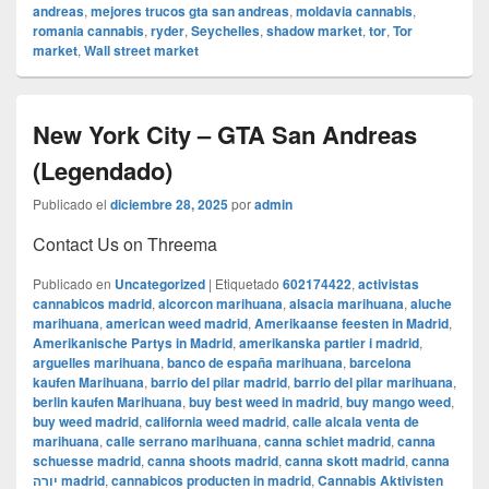
andreas
,
mejores trucos gta san andreas
,
moldavia cannabis
,
romania cannabis
,
ryder
,
Seychelles
,
shadow market
,
tor
,
Tor
market
,
Wall street market
New York City – GTA San Andreas
(Legendado)
Publicado el
diciembre 28, 2025
por
admin
Contact Us on Threema
Publicado en
Uncategorized
|
Etiquetado
602174422
,
activistas
cannabicos madrid
,
alcorcon marihuana
,
alsacia marihuana
,
aluche
marihuana
,
american weed madrid
,
Amerikaanse feesten in Madrid
,
Amerikanische Partys in Madrid
,
amerikanska partier i madrid
,
arguelles marihuana
,
banco de españa marihuana
,
barcelona
kaufen Marihuana
,
barrio del pilar madrid
,
barrio del pilar marihuana
,
berlin kaufen Marihuana
,
buy best weed in madrid
,
buy mango weed
,
buy weed madrid
,
california weed madrid
,
calle alcala venta de
marihuana
,
calle serrano marihuana
,
canna schiet madrid
,
canna
schuesse madrid
,
canna shoots madrid
,
canna skott madrid
,
canna
יורה madrid
,
cannabicos producten in madrid
,
Cannabis Aktivisten