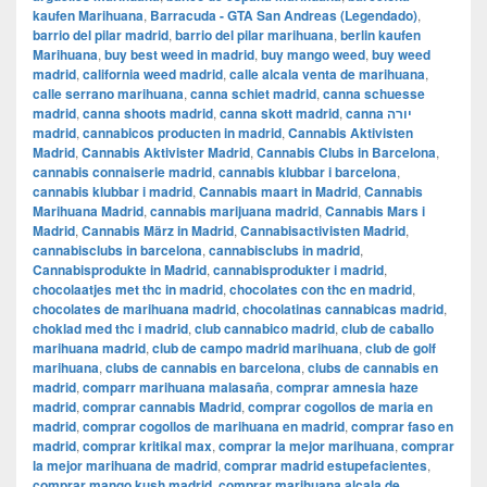
kaufen Marihuana
,
Barracuda - GTA San Andreas (Legendado)
,
barrio del pilar madrid
,
barrio del pilar marihuana
,
berlin kaufen
Marihuana
,
buy best weed in madrid
,
buy mango weed
,
buy weed
madrid
,
california weed madrid
,
calle alcala venta de marihuana
,
calle serrano marihuana
,
canna schiet madrid
,
canna schuesse
madrid
,
canna shoots madrid
,
canna skott madrid
,
canna יורה
madrid
,
cannabicos producten in madrid
,
Cannabis Aktivisten
Madrid
,
Cannabis Aktivister Madrid
,
Cannabis Clubs in Barcelona
,
cannabis connaiserie madrid
,
cannabis klubbar i barcelona
,
cannabis klubbar i madrid
,
Cannabis maart in Madrid
,
Cannabis
Marihuana Madrid
,
cannabis marijuana madrid
,
Cannabis Mars i
Madrid
,
Cannabis März in Madrid
,
Cannabisactivisten Madrid
,
cannabisclubs in barcelona
,
cannabisclubs in madrid
,
Cannabisprodukte in Madrid
,
cannabisprodukter i madrid
,
chocolaatjes met thc in madrid
,
chocolates con thc en madrid
,
chocolates de marihuana madrid
,
chocolatinas cannabicas madrid
,
choklad med thc i madrid
,
club cannabico madrid
,
club de caballo
marihuana madrid
,
club de campo madrid marihuana
,
club de golf
marihuana
,
clubs de cannabis en barcelona
,
clubs de cannabis en
madrid
,
comparr marihuana malasaña
,
comprar amnesia haze
madrid
,
comprar cannabis Madrid
,
comprar cogollos de maria en
madrid
,
comprar cogollos de marihuana en madrid
,
comprar faso en
madrid
,
comprar kritikal max
,
comprar la mejor marihuana
,
comprar
la mejor marihuana de madrid
,
comprar madrid estupefacientes
,
comprar mango kush madrid
,
comprar marihuana alcala de