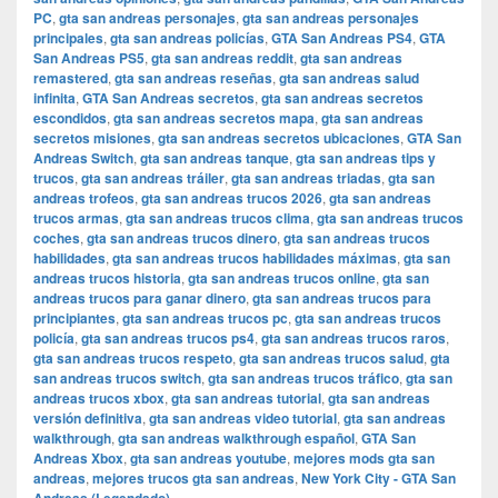
PC
,
gta san andreas personajes
,
gta san andreas personajes
principales
,
gta san andreas policías
,
GTA San Andreas PS4
,
GTA
San Andreas PS5
,
gta san andreas reddit
,
gta san andreas
remastered
,
gta san andreas reseñas
,
gta san andreas salud
infinita
,
GTA San Andreas secretos
,
gta san andreas secretos
escondidos
,
gta san andreas secretos mapa
,
gta san andreas
secretos misiones
,
gta san andreas secretos ubicaciones
,
GTA San
Andreas Switch
,
gta san andreas tanque
,
gta san andreas tips y
trucos
,
gta san andreas tráiler
,
gta san andreas triadas
,
gta san
andreas trofeos
,
gta san andreas trucos 2026
,
gta san andreas
trucos armas
,
gta san andreas trucos clima
,
gta san andreas trucos
coches
,
gta san andreas trucos dinero
,
gta san andreas trucos
habilidades
,
gta san andreas trucos habilidades máximas
,
gta san
andreas trucos historia
,
gta san andreas trucos online
,
gta san
andreas trucos para ganar dinero
,
gta san andreas trucos para
principiantes
,
gta san andreas trucos pc
,
gta san andreas trucos
policía
,
gta san andreas trucos ps4
,
gta san andreas trucos raros
,
gta san andreas trucos respeto
,
gta san andreas trucos salud
,
gta
san andreas trucos switch
,
gta san andreas trucos tráfico
,
gta san
andreas trucos xbox
,
gta san andreas tutorial
,
gta san andreas
versión definitiva
,
gta san andreas video tutorial
,
gta san andreas
walkthrough
,
gta san andreas walkthrough español
,
GTA San
Andreas Xbox
,
gta san andreas youtube
,
mejores mods gta san
andreas
,
mejores trucos gta san andreas
,
New York City - GTA San