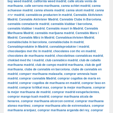
buy weed madrid
,
california weed madrid
,
calle alcala venta de
marihuana
,
calle serrano marihuana
,
canna schiet madrid
,
canna
schuesse madrid
,
canna shoots madrid
,
canna skott madrid
,
canna
יורה madrid
,
cannabicos producten in madrid
,
Cannabis Aktivisten
Madrid
,
Cannabis Aktivister Madrid
,
Cannabis Clubs in Barcelona
,
cannabis connaiserie madrid
,
cannabis klubbar i barcelona
,
cannabis klubbar i madrid
,
Cannabis maart in Madrid
,
Cannabis
Marihuana Madrid
,
cannabis marijuana madrid
,
Cannabis Mars i
Madrid
,
Cannabis März in Madrid
,
Cannabisactivisten Madrid
,
cannabisclubs in barcelona
,
cannabisclubs in madrid
,
Cannabisprodukte in Madrid
,
cannabisprodukter i madrid
,
chocolaatjes met thc in madrid
,
chocolates con thc en madrid
,
chocolates de marihuana madrid
,
chocolatinas cannabicas madrid
,
choklad med thc i madrid
,
club cannabico madrid
,
club de caballo
marihuana madrid
,
club de campo madrid marihuana
,
club de golf
marihuana
,
clubs de cannabis en barcelona
,
clubs de cannabis en
madrid
,
comparr marihuana malasaña
,
comprar amnesia haze
madrid
,
comprar cannabis Madrid
,
comprar cogollos de maria en
madrid
,
comprar cogollos de marihuana en madrid
,
comprar faso en
madrid
,
comprar kritikal max
,
comprar la mejor marihuana
,
comprar
la mejor marihuana de madrid
,
comprar madrid estupefacientes
,
comprar mango kush madrid
,
comprar marihuana alcala de
henares
,
comprar marihuana alcorcon central
,
comprar marihuana
alonso martinez
,
comprar marihuana alto de extremadura
,
comprar
marihuana aranjuez
,
comprar marihuana arganda del rey
,
comprar