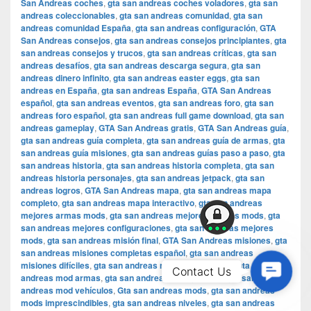
San Andreas coches
,
gta san andreas coches voladores
,
gta san
andreas coleccionables
,
gta san andreas comunidad
,
gta san
andreas comunidad España
,
gta san andreas configuración
,
GTA
San Andreas consejos
,
gta san andreas consejos principiantes
,
gta
san andreas consejos y trucos
,
gta san andreas críticas
,
gta san
andreas desafíos
,
gta san andreas descarga segura
,
gta san
andreas dinero infinito
,
gta san andreas easter eggs
,
gta san
andreas en España
,
gta san andreas España
,
GTA San Andreas
español
,
gta san andreas eventos
,
gta san andreas foro
,
gta san
andreas foro español
,
gta san andreas full game download
,
gta san
andreas gameplay
,
GTA San Andreas gratis
,
GTA San Andreas guía
,
gta san andreas guía completa
,
gta san andreas guía de armas
,
gta
san andreas guía misiones
,
gta san andreas guías paso a paso
,
gta
san andreas historia
,
gta san andreas historia completa
,
gta san
andreas historia personajes
,
gta san andreas jetpack
,
gta san
andreas logros
,
GTA San Andreas mapa
,
gta san andreas mapa
completo
,
gta san andreas mapa interactivo
,
gta san andreas
mejores armas mods
,
gta san andreas mejores coches mods
,
gta
san andreas mejores configuraciones
,
gta san andreas mejores
mods
,
gta san andreas misión final
,
GTA San Andreas misiones
,
gta
san andreas misiones completas español
,
gta san andreas
misiones difíciles
,
gta san andreas misiones secretas
,
gta san
Contac
Contact Us
andreas mod armas
,
gta san andreas mod gráficos
,
gta san
Us
andreas mod vehículos
,
Gta san andreas mods
,
gta san andreas
mods imprescindibles
,
gta san andreas niveles
,
gta san andreas