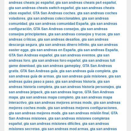
andreas cheats pc español
,
gta san andreas cheats ps4 español
,
gta san andreas cheats switch español
,
gta san andreas cheats
xbox español
,
GTA San Andreas coches
,
gta san andreas coches
voladores
,
gta san andreas coleccionables
,
gta san andreas
comunidad
,
gta san andreas comunidad España
,
gta san andreas
configuración
,
GTA San Andreas consejos
,
gta san andreas
consejos principiantes
,
gta san andreas consejos y trucos
,
gta san
andreas críticas
,
gta san andreas desafíos
,
gta san andreas
descarga segura
,
gta san andreas dinero infinito
,
gta san andreas
easter eggs
,
gta san andreas en España
,
gta san andreas España
,
GTA San Andreas español
,
gta san andreas eventos
,
gta san
andreas foro
,
gta san andreas foro español
,
gta san andreas full
game download
,
gta san andreas gameplay
,
GTA San Andreas
gratis
,
GTA San Andreas guía
,
gta san andreas guía completa
,
gta
san andreas guía de armas
,
gta san andreas guía misiones
,
gta san
andreas guías paso a paso
,
gta san andreas historia
,
gta san
andreas historia completa
,
gta san andreas historia personajes
,
gta
san andreas jetpack
,
gta san andreas logros
,
GTA San Andreas
mapa
,
gta san andreas mapa completo
,
gta san andreas mapa
interactivo
,
gta san andreas mejores armas mods
,
gta san andreas
mejores coches mods
,
gta san andreas mejores configuraciones
,
gta san andreas mejores mods
,
gta san andreas misión final
,
GTA
San Andreas misiones
,
gta san andreas misiones completas
español
,
gta san andreas misiones difíciles
,
gta san andreas
misiones secretas
,
gta san andreas mod armas
,
gta san andreas