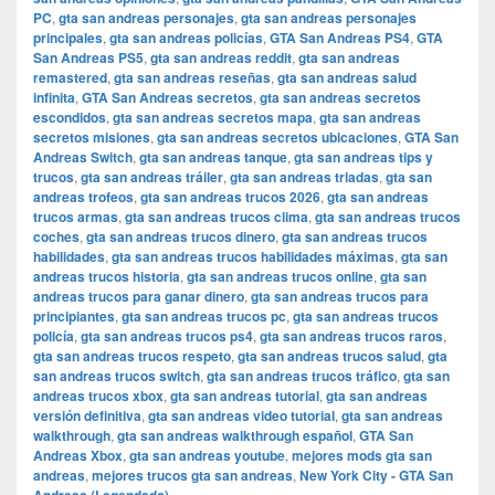
PC
,
gta san andreas personajes
,
gta san andreas personajes
principales
,
gta san andreas policías
,
GTA San Andreas PS4
,
GTA
San Andreas PS5
,
gta san andreas reddit
,
gta san andreas
remastered
,
gta san andreas reseñas
,
gta san andreas salud
infinita
,
GTA San Andreas secretos
,
gta san andreas secretos
escondidos
,
gta san andreas secretos mapa
,
gta san andreas
secretos misiones
,
gta san andreas secretos ubicaciones
,
GTA San
Andreas Switch
,
gta san andreas tanque
,
gta san andreas tips y
trucos
,
gta san andreas tráiler
,
gta san andreas triadas
,
gta san
andreas trofeos
,
gta san andreas trucos 2026
,
gta san andreas
trucos armas
,
gta san andreas trucos clima
,
gta san andreas trucos
coches
,
gta san andreas trucos dinero
,
gta san andreas trucos
habilidades
,
gta san andreas trucos habilidades máximas
,
gta san
andreas trucos historia
,
gta san andreas trucos online
,
gta san
andreas trucos para ganar dinero
,
gta san andreas trucos para
principiantes
,
gta san andreas trucos pc
,
gta san andreas trucos
policía
,
gta san andreas trucos ps4
,
gta san andreas trucos raros
,
gta san andreas trucos respeto
,
gta san andreas trucos salud
,
gta
san andreas trucos switch
,
gta san andreas trucos tráfico
,
gta san
andreas trucos xbox
,
gta san andreas tutorial
,
gta san andreas
versión definitiva
,
gta san andreas video tutorial
,
gta san andreas
walkthrough
,
gta san andreas walkthrough español
,
GTA San
Andreas Xbox
,
gta san andreas youtube
,
mejores mods gta san
andreas
,
mejores trucos gta san andreas
,
New York City - GTA San