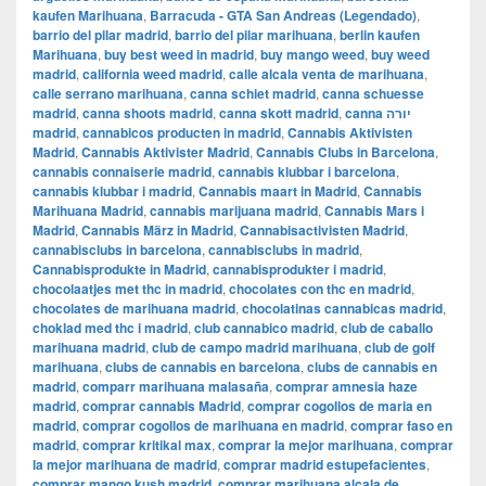
kaufen Marihuana
,
Barracuda - GTA San Andreas (Legendado)
,
barrio del pilar madrid
,
barrio del pilar marihuana
,
berlin kaufen
Marihuana
,
buy best weed in madrid
,
buy mango weed
,
buy weed
madrid
,
california weed madrid
,
calle alcala venta de marihuana
,
calle serrano marihuana
,
canna schiet madrid
,
canna schuesse
madrid
,
canna shoots madrid
,
canna skott madrid
,
canna יורה
madrid
,
cannabicos producten in madrid
,
Cannabis Aktivisten
Madrid
,
Cannabis Aktivister Madrid
,
Cannabis Clubs in Barcelona
,
cannabis connaiserie madrid
,
cannabis klubbar i barcelona
,
cannabis klubbar i madrid
,
Cannabis maart in Madrid
,
Cannabis
Marihuana Madrid
,
cannabis marijuana madrid
,
Cannabis Mars i
Madrid
,
Cannabis März in Madrid
,
Cannabisactivisten Madrid
,
cannabisclubs in barcelona
,
cannabisclubs in madrid
,
Cannabisprodukte in Madrid
,
cannabisprodukter i madrid
,
chocolaatjes met thc in madrid
,
chocolates con thc en madrid
,
chocolates de marihuana madrid
,
chocolatinas cannabicas madrid
,
choklad med thc i madrid
,
club cannabico madrid
,
club de caballo
marihuana madrid
,
club de campo madrid marihuana
,
club de golf
marihuana
,
clubs de cannabis en barcelona
,
clubs de cannabis en
madrid
,
comparr marihuana malasaña
,
comprar amnesia haze
madrid
,
comprar cannabis Madrid
,
comprar cogollos de maria en
madrid
,
comprar cogollos de marihuana en madrid
,
comprar faso en
madrid
,
comprar kritikal max
,
comprar la mejor marihuana
,
comprar
la mejor marihuana de madrid
,
comprar madrid estupefacientes
,
comprar mango kush madrid
,
comprar marihuana alcala de