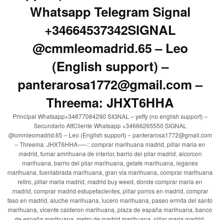
Whatsapp Telegram Signal
+34664537342SIGNAL
@cmmleomadrid.65 – Leo
(English support) –
panterarosa1772@gmail.com –
Threema: JHXT6HHA
Principal Whatsapp+34677084290 SIGNAL – yeffy (no english support) –
Secundario AttCliente Whatsapp +34666265550 SIGNAL
@cmmleomadrid.65 – Leo (English support) – panterarosa1772@gmail.com
– Threema: JHXT6HHA—–:: comprar marihuana madrid, pillar maria en
madrid, fumar amrihuana de interior, barrio del pilar madrid, alcorcon
marihuana, barrio del pilar marihuana, getafe marihuana, leganes
marihuana, fuenlabrada marihuana, gran via marihuana, comprar marihuana
retiro, pillar maria madrid, madrid buy weed, donde comprar maria en
madrid, comprar madrid estupefacientes, pillar porros en madrid, comprar
faso en madrid, aluche marihuana, lucero marihuana, paseo ermita del santo
marihuana, vicente calderon marihuana, plaza de españa marihuana, banco
de españa marihuana, metro de madrid marihuana, pillar maria madrid,