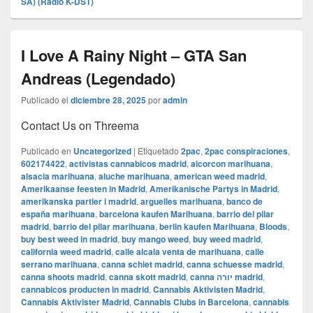
SA) (Radio K-DST)
I Love A Rainy Night – GTA San
Andreas (Legendado)
Publicado el
diciembre 28, 2025
por
admin
Contact Us on Threema
Publicado en
Uncategorized
|
Etiquetado
2pac
,
2pac conspiraciones
,
602174422
,
activistas cannabicos madrid
,
alcorcon marihuana
,
alsacia marihuana
,
aluche marihuana
,
american weed madrid
,
Amerikaanse feesten in Madrid
,
Amerikanische Partys in Madrid
,
amerikanska partier i madrid
,
arguelles marihuana
,
banco de
españa marihuana
,
barcelona kaufen Marihuana
,
barrio del pilar
madrid
,
barrio del pilar marihuana
,
berlin kaufen Marihuana
,
Bloods
,
buy best weed in madrid
,
buy mango weed
,
buy weed madrid
,
california weed madrid
,
calle alcala venta de marihuana
,
calle
serrano marihuana
,
canna schiet madrid
,
canna schuesse madrid
,
canna shoots madrid
,
canna skott madrid
,
canna יורה madrid
,
cannabicos producten in madrid
,
Cannabis Aktivisten Madrid
,
Cannabis Aktivister Madrid
,
Cannabis Clubs in Barcelona
,
cannabis