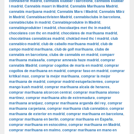
connaiserie madrid
,
cannabis klubbar i barcelona
,
cannabis klubbar
i madrid
,
Cannabis maart in Madrid
,
Cannabis Marihuana Madrid
,
cannabis marijuana madrid
,
Cannabis Mars i Madrid
,
Cannabis März
in Madrid
,
Cannabisactivisten Madrid
,
cannabisclubs in barcelona
,
cannabisclubs in madrid
,
Cannabisprodukte in Madrid
,
cannabisprodukter i madrid
,
chocolaatjes met thc in madrid
,
chocolates con thc en madrid
,
chocolates de marihuana madrid
,
chocolatinas cannabicas madrid
,
choklad med thc i madrid
,
club
cannabico madrid
,
club de caballo marihuana madrid
,
club de
campo madrid marihuana
,
club de golf marihuana
,
clubs de
cannabis en barcelona
,
clubs de cannabis en madrid
,
comparr
marihuana malasaña
,
comprar amnesia haze madrid
,
comprar
cannabis Madrid
,
comprar cogollos de maria en madrid
,
comprar
cogollos de marihuana en madrid
,
comprar faso en madrid
,
comprar
kritikal max
,
comprar la mejor marihuana
,
comprar la mejor
marihuana de madrid
,
comprar madrid estupefacientes
,
comprar
mango kush madrid
,
comprar marihuana alcala de henares
,
comprar marihuana alcorcon central
,
comprar marihuana alonso
martinez
,
comprar marihuana alto de extremadura
,
comprar
marihuana aranjuez
,
comprar marihuana arganda del rey
,
comprar
marihuana carpetana
,
comprar marihuana club cannabico
,
comprar
marihuana de exterior en madrid
,
comprar marihuana en barcelona
,
comprar marihuana en berlin
,
comprar marihuana en España
,
comprar marihuana en estocolmo
,
comprar marihuana en Madrid
,
comprar marihuana en malmo
,
comprar marihuana en mano en