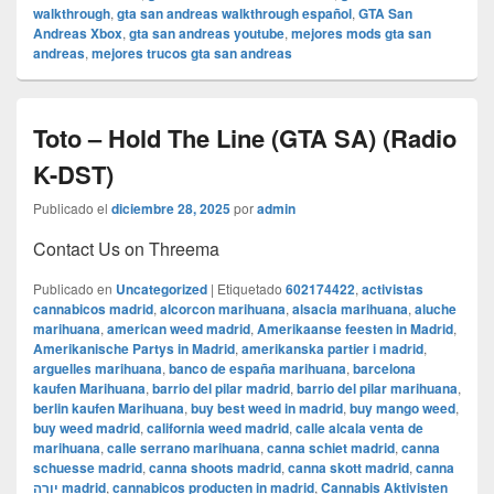
walkthrough
,
gta san andreas walkthrough español
,
GTA San
Andreas Xbox
,
gta san andreas youtube
,
mejores mods gta san
andreas
,
mejores trucos gta san andreas
Toto – Hold The Line (GTA SA) (Radio
K-DST)
Publicado el
diciembre 28, 2025
por
admin
Contact Us on Threema
Publicado en
Uncategorized
|
Etiquetado
602174422
,
activistas
cannabicos madrid
,
alcorcon marihuana
,
alsacia marihuana
,
aluche
marihuana
,
american weed madrid
,
Amerikaanse feesten in Madrid
,
Amerikanische Partys in Madrid
,
amerikanska partier i madrid
,
arguelles marihuana
,
banco de españa marihuana
,
barcelona
kaufen Marihuana
,
barrio del pilar madrid
,
barrio del pilar marihuana
,
berlin kaufen Marihuana
,
buy best weed in madrid
,
buy mango weed
,
buy weed madrid
,
california weed madrid
,
calle alcala venta de
marihuana
,
calle serrano marihuana
,
canna schiet madrid
,
canna
schuesse madrid
,
canna shoots madrid
,
canna skott madrid
,
canna
יורה madrid
,
cannabicos producten in madrid
,
Cannabis Aktivisten