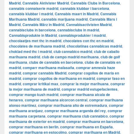
Madrid
,
Cannabis Aktivister Madrid
,
Cannabis Clubs in Barcelona
,
cannabis connaiserie madrid
,
cannabis klubbar i barcelona
,
cannabis klubbar i madrid
,
Cannabis maart in Madrid
,
Cannabis
Marihuana Madrid
,
cannabis marijuana madrid
,
Cannabis Mars i
Madrid
,
Cannabis März in Madrid
,
Cannabisactivisten Madrid
,
cannabisclubs in barcelona
,
cannabisclubs in madrid
,
Cannabisprodukte in Madrid
,
cannabisprodukter i madrid
,
chocolaatjes met thc in madrid
,
chocolates con thc en madrid
,
chocolates de marihuana madrid
,
chocolatinas cannabicas madrid
,
choklad med thc i madrid
,
club cannabico madrid
,
club de caballo
marihuana madrid
,
club de campo madrid marihuana
,
club de golf
marihuana
,
clubs de cannabis en barcelona
,
clubs de cannabis en
madrid
,
comparr marihuana malasaña
,
comprar amnesia haze
madrid
,
comprar cannabis Madrid
,
comprar cogollos de maria en
madrid
,
comprar cogollos de marihuana en madrid
,
comprar faso en
madrid
,
comprar kritikal max
,
comprar la mejor marihuana
,
comprar
la mejor marihuana de madrid
,
comprar madrid estupefacientes
,
comprar mango kush madrid
,
comprar marihuana alcala de
henares
,
comprar marihuana alcorcon central
,
comprar marihuana
alonso martinez
,
comprar marihuana alto de extremadura
,
comprar
marihuana aranjuez
,
comprar marihuana arganda del rey
,
comprar
marihuana carpetana
,
comprar marihuana club cannabico
,
comprar
marihuana de exterior en madrid
,
comprar marihuana en barcelona
,
comprar marihuana en berlin
,
comprar marihuana en España
,
comprar marihuana en estocolmo
,
comprar marihuana en Madrid
,