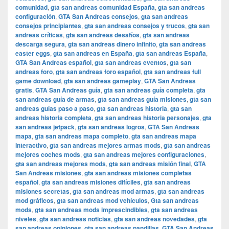
comunidad
,
gta san andreas comunidad España
,
gta san andreas
configuración
,
GTA San Andreas consejos
,
gta san andreas
consejos principiantes
,
gta san andreas consejos y trucos
,
gta san
andreas críticas
,
gta san andreas desafíos
,
gta san andreas
descarga segura
,
gta san andreas dinero infinito
,
gta san andreas
easter eggs
,
gta san andreas en España
,
gta san andreas España
,
GTA San Andreas español
,
gta san andreas eventos
,
gta san
andreas foro
,
gta san andreas foro español
,
gta san andreas full
game download
,
gta san andreas gameplay
,
GTA San Andreas
gratis
,
GTA San Andreas guía
,
gta san andreas guía completa
,
gta
san andreas guía de armas
,
gta san andreas guía misiones
,
gta san
andreas guías paso a paso
,
gta san andreas historia
,
gta san
andreas historia completa
,
gta san andreas historia personajes
,
gta
san andreas jetpack
,
gta san andreas logros
,
GTA San Andreas
mapa
,
gta san andreas mapa completo
,
gta san andreas mapa
interactivo
,
gta san andreas mejores armas mods
,
gta san andreas
mejores coches mods
,
gta san andreas mejores configuraciones
,
gta san andreas mejores mods
,
gta san andreas misión final
,
GTA
San Andreas misiones
,
gta san andreas misiones completas
español
,
gta san andreas misiones difíciles
,
gta san andreas
misiones secretas
,
gta san andreas mod armas
,
gta san andreas
mod gráficos
,
gta san andreas mod vehículos
,
Gta san andreas
mods
,
gta san andreas mods imprescindibles
,
gta san andreas
niveles
,
gta san andreas noticias
,
gta san andreas novedades
,
gta
san andreas opiniones
,
gta san andreas pandillas
,
GTA San Andreas