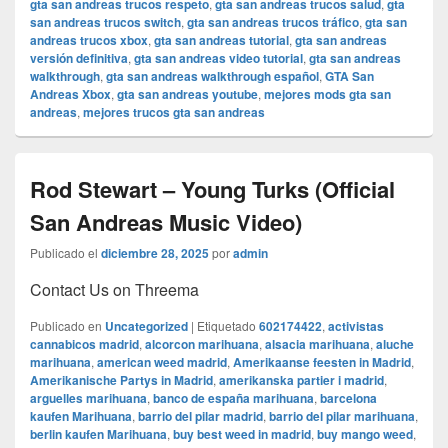
gta san andreas trucos respeto
,
gta san andreas trucos salud
,
gta
san andreas trucos switch
,
gta san andreas trucos tráfico
,
gta san
andreas trucos xbox
,
gta san andreas tutorial
,
gta san andreas
versión definitiva
,
gta san andreas video tutorial
,
gta san andreas
walkthrough
,
gta san andreas walkthrough español
,
GTA San
Andreas Xbox
,
gta san andreas youtube
,
mejores mods gta san
andreas
,
mejores trucos gta san andreas
Rod Stewart – Young Turks (Official
San Andreas Music Video)
Publicado el
diciembre 28, 2025
por
admin
Contact Us on Threema
Publicado en
Uncategorized
|
Etiquetado
602174422
,
activistas
cannabicos madrid
,
alcorcon marihuana
,
alsacia marihuana
,
aluche
marihuana
,
american weed madrid
,
Amerikaanse feesten in Madrid
,
Amerikanische Partys in Madrid
,
amerikanska partier i madrid
,
arguelles marihuana
,
banco de españa marihuana
,
barcelona
kaufen Marihuana
,
barrio del pilar madrid
,
barrio del pilar marihuana
,
berlin kaufen Marihuana
,
buy best weed in madrid
,
buy mango weed
,