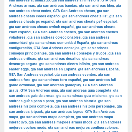
san andreas actualizado
gta san andreas all missions
GTA San
Andreas armas
,
gta san andreas bandas
,
gta san andreas blog
,
gta
san andreas cheat codes
,
GTA San Andreas cheats
,
gta san
andreas cheats codes español
,
gta san andreas cheats list
,
gta san
andreas cheats pc español
,
gta san andreas cheats ps4 español
,
gta san andreas cheats switch español
,
gta san andreas cheats
xbox español
,
GTA San Andreas coches
,
gta san andreas coches
voladores
,
gta san andreas coleccionables
,
gta san andreas
comunidad
,
gta san andreas comunidad España
,
gta san andreas
configuración
,
GTA San Andreas consejos
,
gta san andreas
consejos principiantes
,
gta san andreas consejos y trucos
,
gta san
andreas críticas
,
gta san andreas desafíos
,
gta san andreas
descarga segura
,
gta san andreas dinero infinito
,
gta san andreas
easter eggs
,
gta san andreas en España
,
gta san andreas España
,
GTA San Andreas español
,
gta san andreas eventos
,
gta san
andreas foro
,
gta san andreas foro español
,
gta san andreas full
game download
,
gta san andreas gameplay
,
GTA San Andreas
gratis
,
GTA San Andreas guía
,
gta san andreas guía completa
,
gta
san andreas guía de armas
,
gta san andreas guía misiones
,
gta san
andreas guías paso a paso
,
gta san andreas historia
,
gta san
andreas historia completa
,
gta san andreas historia personajes
,
gta
san andreas jetpack
,
gta san andreas logros
,
GTA San Andreas
mapa
,
gta san andreas mapa completo
,
gta san andreas mapa
interactivo
,
gta san andreas mejores armas mods
,
gta san andreas
mejores coches mods
,
gta san andreas mejores configuraciones
,