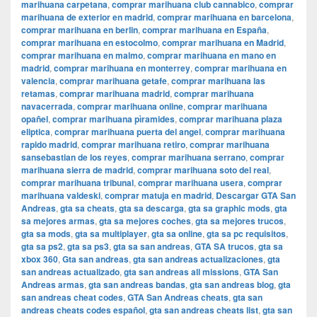
marihuana carpetana
,
comprar marihuana club cannabico
,
comprar
marihuana de exterior en madrid
,
comprar marihuana en barcelona
,
comprar marihuana en berlin
,
comprar marihuana en España
,
comprar marihuana en estocolmo
,
comprar marihuana en Madrid
,
comprar marihuana en malmo
,
comprar marihuana en mano en
madrid
,
comprar marihuana en monterrey
,
comprar marihuana en
valencia
,
comprar marihuana getafe
,
comprar marihuana las
retamas
,
comprar marihuana madrid
,
comprar marihuana
navacerrada
,
comprar marihuana online
,
comprar marihuana
opañel
,
comprar marihuana pìramides
,
comprar marihuana plaza
eliptica
,
comprar marihuana puerta del angel
,
comprar marihuana
rapido madrid
,
comprar marihuana retiro
,
comprar marihuana
sansebastian de los reyes
,
comprar marihuana serrano
,
comprar
marihuana sierra de madrid
,
comprar marihuana soto del real
,
comprar marihuana tribunal
,
comprar marihuana usera
,
comprar
marihuana valdeski
,
comprar matuja en madrid
,
Descargar GTA San
Andreas
,
gta sa cheats
,
gta sa descarga
,
gta sa graphic mods
,
gta
sa mejores armas
,
gta sa mejores coches
,
gta sa mejores trucos
,
gta sa mods
,
gta sa multiplayer
,
gta sa online
,
gta sa pc requisitos
,
gta sa ps2
,
gta sa ps3
,
gta sa san andreas
,
GTA SA trucos
,
gta sa
xbox 360
,
Gta san andreas
,
gta san andreas actualizaciones
,
gta
san andreas actualizado
,
gta san andreas all missions
,
GTA San
Andreas armas
,
gta san andreas bandas
,
gta san andreas blog
,
gta
san andreas cheat codes
,
GTA San Andreas cheats
,
gta san
andreas cheats codes español
,
gta san andreas cheats list
,
gta san