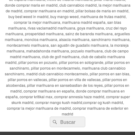
donde comprar maria en madrid, club cannabico madrid, la mejor marihuana
de madrid, comprar marihuana en madrid, pillar bolsas de maria en madrid,
buy best weed in madrid, buy mango weed, marihuana de frutas madrid,
comprar la mejor marihuana, marihuana madrid españa, san blas
marihuana, rivas vaciamadrid marihuana, goya marihuana, cruz del rayo
marihuana, prosperidad marihuana, sainz de baranda marihuana, arguelles
marihuana, moncloa marihuana, alsacia marihuana, sanchinarro marihuana,
montecarmelo marihuana, san agustin de guadalix marihuana, la moraleja
marihuana, mahadahonda marihuana, pozuelo marihuana, club de campo
madrid marihuana, club de golf marihuana, club de caballo marihuana
madrid, pillar porros en pozuelo, pillar porros en sotogrande, pillar porros en
sanchinarro, pillar porros en montecarmelo, marihuana club cannabico
sanchinarro, madrid club cannabico montecarmelo, pillar porros en san blas,
pillar porros en vallecas, pillar porros en villa de vallecas, pillar porros en
alcobendas, pillar marihuana en sansebastian de los reyes, pillar porros en
madrid, comprar marihuana en españa, donde comprar marihuana en
españa, comprar kritikal max, comprar amnesia haze madrid, comprar super
skunk madrid, comprar mango kush madrid,comprar og kush madrid,
comprar la mejor marihuana de madrid, comprar marihuana de exterior en
madrid
Buscar
Buscar
por: