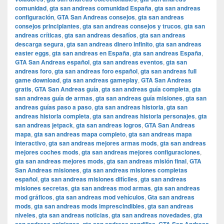
comunidad
,
gta san andreas comunidad España
,
gta san andreas
configuración
,
GTA San Andreas consejos
,
gta san andreas
consejos principiantes
,
gta san andreas consejos y trucos
,
gta san
andreas críticas
,
gta san andreas desafíos
,
gta san andreas
descarga segura
,
gta san andreas dinero infinito
,
gta san andreas
easter eggs
,
gta san andreas en España
,
gta san andreas España
,
GTA San Andreas español
,
gta san andreas eventos
,
gta san
andreas foro
,
gta san andreas foro español
,
gta san andreas full
game download
,
gta san andreas gameplay
,
GTA San Andreas
gratis
,
GTA San Andreas guía
,
gta san andreas guía completa
,
gta
san andreas guía de armas
,
gta san andreas guía misiones
,
gta san
andreas guías paso a paso
,
gta san andreas historia
,
gta san
andreas historia completa
,
gta san andreas historia personajes
,
gta
san andreas jetpack
,
gta san andreas logros
,
GTA San Andreas
mapa
,
gta san andreas mapa completo
,
gta san andreas mapa
interactivo
,
gta san andreas mejores armas mods
,
gta san andreas
mejores coches mods
,
gta san andreas mejores configuraciones
,
gta san andreas mejores mods
,
gta san andreas misión final
,
GTA
San Andreas misiones
,
gta san andreas misiones completas
español
,
gta san andreas misiones difíciles
,
gta san andreas
misiones secretas
,
gta san andreas mod armas
,
gta san andreas
mod gráficos
,
gta san andreas mod vehículos
,
Gta san andreas
mods
,
gta san andreas mods imprescindibles
,
gta san andreas
niveles
,
gta san andreas noticias
,
gta san andreas novedades
,
gta
,
,