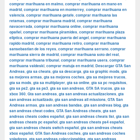
comprar marihuana en malmo
,
comprar marihuana en mano en
madrid
,
comprar marihuana en monterrey
,
comprar marihuana en
valencia
,
comprar marihuana getafe
,
comprar marihuana las
retamas
,
comprar marihuana madrid
,
comprar marihuana
navacerrada
,
comprar marihuana online
,
comprar marihuana
opañel
,
comprar marihuana pìramides
,
comprar marihuana plaza
eliptica
,
comprar marihuana puerta del angel
,
comprar marihuana
rapido madrid
,
comprar marihuana retiro
,
comprar marihuana
sansebastian de los reyes
,
comprar marihuana serrano
,
comprar
marihuana sierra de madrid
,
comprar marihuana soto del real
,
comprar marihuana tribunal
,
comprar marihuana usera
,
comprar
marihuana valdeski
,
comprar matuja en madrid
,
Descargar GTA San
Andreas
,
gta sa cheats
,
gta sa descarga
,
gta sa graphic mods
,
gta
sa mejores armas
,
gta sa mejores coches
,
gta sa mejores trucos
,
gta sa mods
,
gta sa multiplayer
,
gta sa online
,
gta sa pc requisitos
,
gta sa ps2
,
gta sa ps3
,
gta sa san andreas
,
GTA SA trucos
,
gta sa
xbox 360
,
Gta san andreas
,
gta san andreas actualizaciones
,
gta
san andreas actualizado
,
gta san andreas all missions
,
GTA San
Andreas armas
,
gta san andreas bandas
,
gta san andreas blog
,
gta
san andreas cheat codes
,
GTA San Andreas cheats
,
gta san
andreas cheats codes español
,
gta san andreas cheats list
,
gta san
andreas cheats pc español
,
gta san andreas cheats ps4 español
,
gta san andreas cheats switch español
,
gta san andreas cheats
xbox español
,
GTA San Andreas coches
,
gta san andreas coches
voladores
,
gta san andreas coleccionables
,
gta san andreas