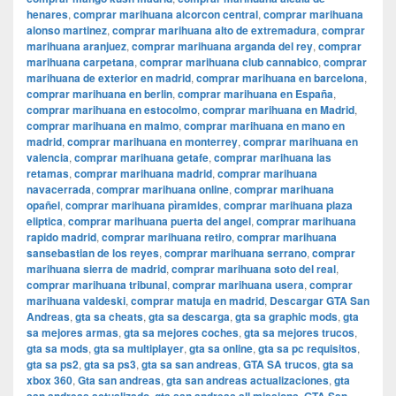
henares
,
comprar marihuana alcorcon central
,
comprar marihuana
alonso martinez
,
comprar marihuana alto de extremadura
,
comprar
marihuana aranjuez
,
comprar marihuana arganda del rey
,
comprar
marihuana carpetana
,
comprar marihuana club cannabico
,
comprar
marihuana de exterior en madrid
,
comprar marihuana en barcelona
,
comprar marihuana en berlin
,
comprar marihuana en España
,
comprar marihuana en estocolmo
,
comprar marihuana en Madrid
,
comprar marihuana en malmo
,
comprar marihuana en mano en
madrid
,
comprar marihuana en monterrey
,
comprar marihuana en
valencia
,
comprar marihuana getafe
,
comprar marihuana las
retamas
,
comprar marihuana madrid
,
comprar marihuana
navacerrada
,
comprar marihuana online
,
comprar marihuana
opañel
,
comprar marihuana pìramides
,
comprar marihuana plaza
eliptica
,
comprar marihuana puerta del angel
,
comprar marihuana
rapido madrid
,
comprar marihuana retiro
,
comprar marihuana
sansebastian de los reyes
,
comprar marihuana serrano
,
comprar
marihuana sierra de madrid
,
comprar marihuana soto del real
,
comprar marihuana tribunal
,
comprar marihuana usera
,
comprar
marihuana valdeski
,
comprar matuja en madrid
,
Descargar GTA San
Andreas
,
gta sa cheats
,
gta sa descarga
,
gta sa graphic mods
,
gta
sa mejores armas
,
gta sa mejores coches
,
gta sa mejores trucos
,
gta sa mods
,
gta sa multiplayer
,
gta sa online
,
gta sa pc requisitos
,
gta sa ps2
,
gta sa ps3
,
gta sa san andreas
,
GTA SA trucos
,
gta sa
xbox 360
,
Gta san andreas
,
gta san andreas actualizaciones
,
gta
,
,