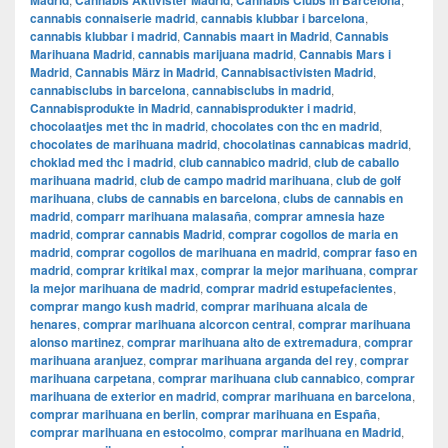
Madrid
Cannabis Aktivister Madrid
Cannabis Clubs in Barcelona
cannabis connaiserie madrid
,
cannabis klubbar i barcelona
,
cannabis klubbar i madrid
,
Cannabis maart in Madrid
,
Cannabis
Marihuana Madrid
,
cannabis marijuana madrid
,
Cannabis Mars i
Madrid
,
Cannabis März in Madrid
,
Cannabisactivisten Madrid
,
cannabisclubs in barcelona
,
cannabisclubs in madrid
,
Cannabisprodukte in Madrid
,
cannabisprodukter i madrid
,
chocolaatjes met thc in madrid
,
chocolates con thc en madrid
,
chocolates de marihuana madrid
,
chocolatinas cannabicas madrid
,
choklad med thc i madrid
,
club cannabico madrid
,
club de caballo
marihuana madrid
,
club de campo madrid marihuana
,
club de golf
marihuana
,
clubs de cannabis en barcelona
,
clubs de cannabis en
madrid
,
comparr marihuana malasaña
,
comprar amnesia haze
madrid
,
comprar cannabis Madrid
,
comprar cogollos de maria en
madrid
,
comprar cogollos de marihuana en madrid
,
comprar faso en
madrid
,
comprar kritikal max
,
comprar la mejor marihuana
,
comprar
la mejor marihuana de madrid
,
comprar madrid estupefacientes
,
comprar mango kush madrid
,
comprar marihuana alcala de
henares
,
comprar marihuana alcorcon central
,
comprar marihuana
alonso martinez
,
comprar marihuana alto de extremadura
,
comprar
marihuana aranjuez
,
comprar marihuana arganda del rey
,
comprar
marihuana carpetana
,
comprar marihuana club cannabico
,
comprar
marihuana de exterior en madrid
,
comprar marihuana en barcelona
,
comprar marihuana en berlin
,
comprar marihuana en España
,
comprar marihuana en estocolmo
,
comprar marihuana en Madrid
,