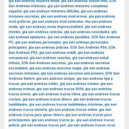
gta san andreas mejores mods
,
gta san andreas misión final
,
GTA
San Andreas misiones
,
gta san andreas misiones completas
español
,
gta san andreas misiones difíciles
,
gta san andreas
misiones secretas
,
gta san andreas mod armas
,
gta san andreas
mod gráficos
,
gta san andreas mod vehículos
,
Gta san andreas
mods
,
gta san andreas mods imprescindibles
,
gta san andreas
niveles
,
gta san andreas noticias
,
gta san andreas novedades
,
gta
san andreas opiniones
,
gta san andreas pandillas
,
GTA San Andreas
PC
,
gta san andreas personajes
,
gta san andreas personajes
principales
,
gta san andreas policías
,
GTA San Andreas PS4
,
GTA
San Andreas PS5
,
gta san andreas reddit
,
gta san andreas
remastered
,
gta san andreas reseñas
,
gta san andreas salud
infinita
,
GTA San Andreas secretos
,
gta san andreas secretos
escondidos
,
gta san andreas secretos mapa
,
gta san andreas
secretos misiones
,
gta san andreas secretos ubicaciones
,
GTA San
Andreas Switch
,
gta san andreas tanque
,
gta san andreas tips y
trucos
,
gta san andreas tráiler
,
gta san andreas triadas
,
gta san
andreas trofeos
,
gta san andreas trucos 2026
,
gta san andreas
trucos armas
,
gta san andreas trucos clima
,
gta san andreas trucos
coches
,
gta san andreas trucos dinero
,
gta san andreas trucos
habilidades
,
gta san andreas trucos habilidades máximas
,
gta san
andreas trucos historia
,
gta san andreas trucos online
,
gta san
andreas trucos para ganar dinero
,
gta san andreas trucos para
principiantes
,
gta san andreas trucos pc
,
gta san andreas trucos
policía
,
gta san andreas trucos ps4
,
gta san andreas trucos raros
,