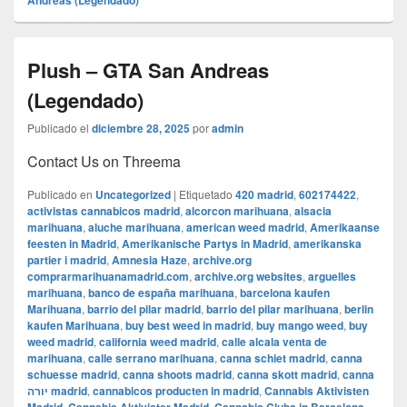
Andreas (Legendado)
Plush – GTA San Andreas
(Legendado)
Publicado el
diciembre 28, 2025
por
admin
Contact Us on Threema
Publicado en
Uncategorized
|
Etiquetado
420 madrid
,
602174422
,
activistas cannabicos madrid
,
alcorcon marihuana
,
alsacia
marihuana
,
aluche marihuana
,
american weed madrid
,
Amerikaanse
feesten in Madrid
,
Amerikanische Partys in Madrid
,
amerikanska
partier i madrid
,
Amnesia Haze
,
archive.org
comprarmarihuanamadrid.com
,
archive.org websites
,
arguelles
marihuana
,
banco de españa marihuana
,
barcelona kaufen
Marihuana
,
barrio del pilar madrid
,
barrio del pilar marihuana
,
berlin
kaufen Marihuana
,
buy best weed in madrid
,
buy mango weed
,
buy
weed madrid
,
california weed madrid
,
calle alcala venta de
marihuana
,
calle serrano marihuana
,
canna schiet madrid
,
canna
schuesse madrid
,
canna shoots madrid
,
canna skott madrid
,
canna
יורה madrid
,
cannabicos producten in madrid
,
Cannabis Aktivisten
,
,
,