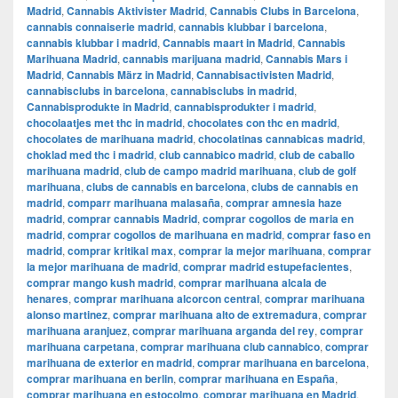
Madrid
,
Cannabis Aktivister Madrid
,
Cannabis Clubs in Barcelona
,
cannabis connaiserie madrid
,
cannabis klubbar i barcelona
,
cannabis klubbar i madrid
,
Cannabis maart in Madrid
,
Cannabis
Marihuana Madrid
,
cannabis marijuana madrid
,
Cannabis Mars i
Madrid
,
Cannabis März in Madrid
,
Cannabisactivisten Madrid
,
cannabisclubs in barcelona
,
cannabisclubs in madrid
,
Cannabisprodukte in Madrid
,
cannabisprodukter i madrid
,
chocolaatjes met thc in madrid
,
chocolates con thc en madrid
,
chocolates de marihuana madrid
,
chocolatinas cannabicas madrid
,
choklad med thc i madrid
,
club cannabico madrid
,
club de caballo
marihuana madrid
,
club de campo madrid marihuana
,
club de golf
marihuana
,
clubs de cannabis en barcelona
,
clubs de cannabis en
madrid
,
comparr marihuana malasaña
,
comprar amnesia haze
madrid
,
comprar cannabis Madrid
,
comprar cogollos de maria en
madrid
,
comprar cogollos de marihuana en madrid
,
comprar faso en
madrid
,
comprar kritikal max
,
comprar la mejor marihuana
,
comprar
la mejor marihuana de madrid
,
comprar madrid estupefacientes
,
comprar mango kush madrid
,
comprar marihuana alcala de
henares
,
comprar marihuana alcorcon central
,
comprar marihuana
alonso martinez
,
comprar marihuana alto de extremadura
,
comprar
marihuana aranjuez
,
comprar marihuana arganda del rey
,
comprar
marihuana carpetana
,
comprar marihuana club cannabico
,
comprar
marihuana de exterior en madrid
,
comprar marihuana en barcelona
,
comprar marihuana en berlin
,
comprar marihuana en España
,
comprar marihuana en estocolmo
,
comprar marihuana en Madrid
,