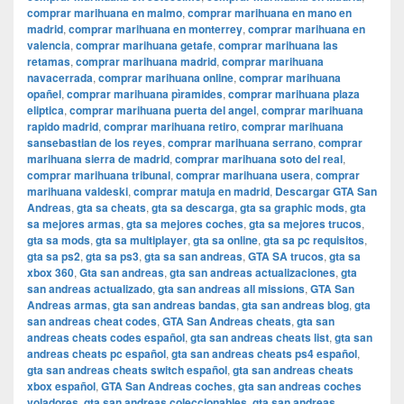
comprar marihuana en malmo
,
comprar marihuana en mano en
madrid
,
comprar marihuana en monterrey
,
comprar marihuana en
valencia
,
comprar marihuana getafe
,
comprar marihuana las
retamas
,
comprar marihuana madrid
,
comprar marihuana
navacerrada
,
comprar marihuana online
,
comprar marihuana
opañel
,
comprar marihuana pìramides
,
comprar marihuana plaza
eliptica
,
comprar marihuana puerta del angel
,
comprar marihuana
rapido madrid
,
comprar marihuana retiro
,
comprar marihuana
sansebastian de los reyes
,
comprar marihuana serrano
,
comprar
marihuana sierra de madrid
,
comprar marihuana soto del real
,
comprar marihuana tribunal
,
comprar marihuana usera
,
comprar
marihuana valdeski
,
comprar matuja en madrid
,
Descargar GTA San
Andreas
,
gta sa cheats
,
gta sa descarga
,
gta sa graphic mods
,
gta
sa mejores armas
,
gta sa mejores coches
,
gta sa mejores trucos
,
gta sa mods
,
gta sa multiplayer
,
gta sa online
,
gta sa pc requisitos
,
gta sa ps2
,
gta sa ps3
,
gta sa san andreas
,
GTA SA trucos
,
gta sa
xbox 360
,
Gta san andreas
,
gta san andreas actualizaciones
,
gta
san andreas actualizado
,
gta san andreas all missions
,
GTA San
Andreas armas
,
gta san andreas bandas
,
gta san andreas blog
,
gta
san andreas cheat codes
,
GTA San Andreas cheats
,
gta san
andreas cheats codes español
,
gta san andreas cheats list
,
gta san
andreas cheats pc español
,
gta san andreas cheats ps4 español
,
gta san andreas cheats switch español
,
gta san andreas cheats
xbox español
,
GTA San Andreas coches
,
gta san andreas coches
voladores
,
gta san andreas coleccionables
,
gta san andreas