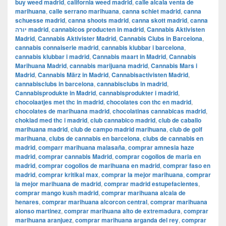
buy weed madrid
,
california weed madrid
,
calle alcala venta de
marihuana
,
calle serrano marihuana
,
canna schiet madrid
,
canna
schuesse madrid
,
canna shoots madrid
,
canna skott madrid
,
canna
יורה madrid
,
cannabicos producten in madrid
,
Cannabis Aktivisten
Madrid
,
Cannabis Aktivister Madrid
,
Cannabis Clubs in Barcelona
,
cannabis connaiserie madrid
,
cannabis klubbar i barcelona
,
cannabis klubbar i madrid
,
Cannabis maart in Madrid
,
Cannabis
Marihuana Madrid
,
cannabis marijuana madrid
,
Cannabis Mars i
Madrid
,
Cannabis März in Madrid
,
Cannabisactivisten Madrid
,
cannabisclubs in barcelona
,
cannabisclubs in madrid
,
Cannabisprodukte in Madrid
,
cannabisprodukter i madrid
,
chocolaatjes met thc in madrid
,
chocolates con thc en madrid
,
chocolates de marihuana madrid
,
chocolatinas cannabicas madrid
,
choklad med thc i madrid
,
club cannabico madrid
,
club de caballo
marihuana madrid
,
club de campo madrid marihuana
,
club de golf
marihuana
,
clubs de cannabis en barcelona
,
clubs de cannabis en
madrid
,
comparr marihuana malasaña
,
comprar amnesia haze
madrid
,
comprar cannabis Madrid
,
comprar cogollos de maria en
madrid
,
comprar cogollos de marihuana en madrid
,
comprar faso en
madrid
,
comprar kritikal max
,
comprar la mejor marihuana
,
comprar
la mejor marihuana de madrid
,
comprar madrid estupefacientes
,
comprar mango kush madrid
,
comprar marihuana alcala de
henares
,
comprar marihuana alcorcon central
,
comprar marihuana
alonso martinez
,
comprar marihuana alto de extremadura
,
comprar
marihuana aranjuez
,
comprar marihuana arganda del rey
,
comprar