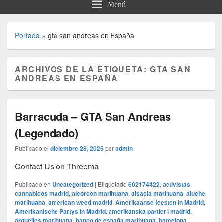
Menú
Portada
»
gta san andreas en España
ARCHIVOS DE LA ETIQUETA:
GTA SAN
ANDREAS EN ESPAÑA
Barracuda – GTA San Andreas
(Legendado)
Publicado el
diciembre 28, 2025
por
admin
Contact Us on Threema
Publicado en
Uncategorized
|
Etiquetado
602174422
,
activistas
cannabicos madrid
,
alcorcon marihuana
,
alsacia marihuana
,
aluche
marihuana
,
american weed madrid
,
Amerikaanse feesten in Madrid
,
Amerikanische Partys in Madrid
,
amerikanska partier i madrid
,
arguelles marihuana
,
banco de españa marihuana
,
barcelona