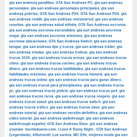
gta san andreas pandillas
,
GTA San Andreas PC
,
gta san andreas
personajes
,
gta san andreas personajes principales
,
gta san
andreas policías
,
GTA San Andreas PS4
,
GTA San Andreas PS5
,
gta
san andreas reddit
,
gta san andreas remastered
,
gta san andreas
reseñas
,
gta san andreas salud infinita
,
GTA San Andreas secretos
,
gta san andreas secretos escondidos
,
gta san andreas secretos
mapa
,
gta san andreas secretos misiones
,
gta san andreas
secretos ubicaciones
,
GTA San Andreas Switch
,
gta san andreas
tanque
,
gta san andreas tips y trucos
,
gta san andreas tráiler
,
gta
san andreas triadas
,
gta san andreas trofeos
,
gta san andreas
trucos 2026
,
gta san andreas trucos armas
,
gta san andreas trucos
clima
,
gta san andreas trucos coches
,
gta san andreas trucos
dinero
,
gta san andreas trucos habilidades
,
gta san andreas trucos
habilidades máximas
,
gta san andreas trucos historia
,
gta san
andreas trucos online
,
gta san andreas trucos para ganar dinero
,
gta san andreas trucos para principiantes
,
gta san andreas trucos
pc
,
gta san andreas trucos policía
,
gta san andreas trucos ps4
,
gta
san andreas trucos raros
,
gta san andreas trucos respeto
,
gta san
andreas trucos salud
,
gta san andreas trucos switch
,
gta san
andreas trucos tráfico
,
gta san andreas trucos xbox
,
gta san
andreas tutorial
,
gta san andreas versión definitiva
,
gta san andreas
video tutorial
,
gta san andreas walkthrough
,
gta san andreas
walkthrough español
,
GTA San Andreas Xbox
,
gta san andreas
youtube
,
hachisbueno.com
,
I Love A Rainy Night - GTA San Andreas
(Legendado)
,
killumaniti
,
Los santos
,
MC Eiht
,
mejores mods gta san