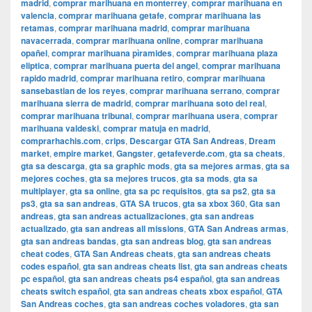
madrid
,
comprar marihuana en monterrey
,
comprar marihuana en
valencia
,
comprar marihuana getafe
,
comprar marihuana las
retamas
,
comprar marihuana madrid
,
comprar marihuana
navacerrada
,
comprar marihuana online
,
comprar marihuana
opañel
,
comprar marihuana pìramides
,
comprar marihuana plaza
eliptica
,
comprar marihuana puerta del angel
,
comprar marihuana
rapido madrid
,
comprar marihuana retiro
,
comprar marihuana
sansebastian de los reyes
,
comprar marihuana serrano
,
comprar
marihuana sierra de madrid
,
comprar marihuana soto del real
,
comprar marihuana tribunal
,
comprar marihuana usera
,
comprar
marihuana valdeski
,
comprar matuja en madrid
,
comprarhachis.com
,
crips
,
Descargar GTA San Andreas
,
Dream
market
,
empire market
,
Gangster
,
getafeverde.com
,
gta sa cheats
,
gta sa descarga
,
gta sa graphic mods
,
gta sa mejores armas
,
gta sa
mejores coches
,
gta sa mejores trucos
,
gta sa mods
,
gta sa
multiplayer
,
gta sa online
,
gta sa pc requisitos
,
gta sa ps2
,
gta sa
ps3
,
gta sa san andreas
,
GTA SA trucos
,
gta sa xbox 360
,
Gta san
andreas
,
gta san andreas actualizaciones
,
gta san andreas
actualizado
,
gta san andreas all missions
,
GTA San Andreas armas
,
gta san andreas bandas
,
gta san andreas blog
,
gta san andreas
cheat codes
,
GTA San Andreas cheats
,
gta san andreas cheats
codes español
,
gta san andreas cheats list
,
gta san andreas cheats
pc español
,
gta san andreas cheats ps4 español
,
gta san andreas
cheats switch español
,
gta san andreas cheats xbox español
,
GTA
San Andreas coches
,
gta san andreas coches voladores
,
gta san