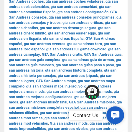
San Andreas coches
,
gta san andreas coches voladores
,
gta san
andreas coleccionables
,
gta san andreas comunidad
,
gta san
andreas comunidad España
,
gta san andreas configuración
,
GTA
San Andreas consejos
,
gta san andreas consejos principiantes
,
gta
san andreas consejos y trucos
,
gta san andreas críticas
,
gta san
andreas desafíos
,
gta san andreas descarga segura
,
gta san
andreas dinero infinito
,
gta san andreas easter eggs
,
gta san
andreas en España
,
gta san andreas España
,
GTA San Andreas
español
,
gta san andreas eventos
,
gta san andreas foro
,
gta san
andreas foro español
,
gta san andreas full game download
,
gta san
andreas gameplay
,
GTA San Andreas gratis
,
GTA San Andreas guía
,
gta san andreas guía completa
,
gta san andreas guía de armas
,
gta
san andreas guía misiones
,
gta san andreas guías paso a paso
,
gta
san andreas historia
,
gta san andreas historia completa
,
gta san
andreas historia personajes
,
gta san andreas jetpack
,
gta san
andreas logros
,
GTA San Andreas mapa
,
gta san andreas mapa
completo
,
gta san andreas mapa interactivo
,
gta san andreas
mejores armas mods
,
gta san andreas mejores coches mods
,
gta
san andreas mejores configuraciones
,
gta san andreas mejores
mods
,
gta san andreas misión final
,
GTA San Andreas misiones
,
gta
san andreas misiones completas español
,
gta san andreas
misiones difíciles
,
gta san andreas misiones secretas
,
gta san
Contac
Contact Us
andreas mod armas
,
gta san andreas mod gráficos
,
gta san
Us
andreas mod vehículos
,
Gta san andreas mods
,
gta san andreas
mods imprescindibles
,
gta san andreas niveles
,
gta san andreas