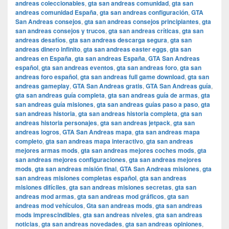
andreas coleccionables
,
gta san andreas comunidad
,
gta san
andreas comunidad España
,
gta san andreas configuración
,
GTA
San Andreas consejos
,
gta san andreas consejos principiantes
,
gta
san andreas consejos y trucos
,
gta san andreas críticas
,
gta san
andreas desafíos
,
gta san andreas descarga segura
,
gta san
andreas dinero infinito
,
gta san andreas easter eggs
,
gta san
andreas en España
,
gta san andreas España
,
GTA San Andreas
español
,
gta san andreas eventos
,
gta san andreas foro
,
gta san
andreas foro español
,
gta san andreas full game download
,
gta san
andreas gameplay
,
GTA San Andreas gratis
,
GTA San Andreas guía
,
gta san andreas guía completa
,
gta san andreas guía de armas
,
gta
san andreas guía misiones
,
gta san andreas guías paso a paso
,
gta
san andreas historia
,
gta san andreas historia completa
,
gta san
andreas historia personajes
,
gta san andreas jetpack
,
gta san
andreas logros
,
GTA San Andreas mapa
,
gta san andreas mapa
completo
,
gta san andreas mapa interactivo
,
gta san andreas
mejores armas mods
,
gta san andreas mejores coches mods
,
gta
san andreas mejores configuraciones
,
gta san andreas mejores
mods
,
gta san andreas misión final
,
GTA San Andreas misiones
,
gta
san andreas misiones completas español
,
gta san andreas
misiones difíciles
,
gta san andreas misiones secretas
,
gta san
andreas mod armas
,
gta san andreas mod gráficos
,
gta san
andreas mod vehículos
,
Gta san andreas mods
,
gta san andreas
mods imprescindibles
,
gta san andreas niveles
,
gta san andreas
noticias
,
gta san andreas novedades
,
gta san andreas opiniones
,