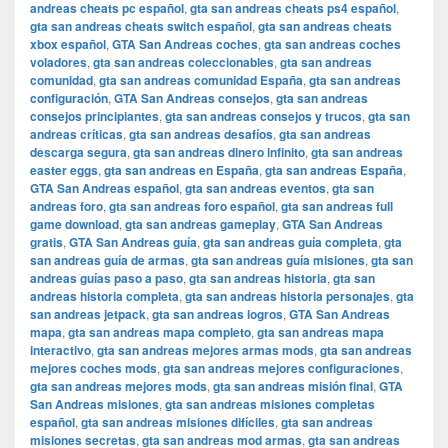
andreas cheats pc español
,
gta san andreas cheats ps4 español
,
gta san andreas cheats switch español
,
gta san andreas cheats
xbox español
,
GTA San Andreas coches
,
gta san andreas coches
voladores
,
gta san andreas coleccionables
,
gta san andreas
comunidad
,
gta san andreas comunidad España
,
gta san andreas
configuración
,
GTA San Andreas consejos
,
gta san andreas
consejos principiantes
,
gta san andreas consejos y trucos
,
gta san
andreas críticas
,
gta san andreas desafíos
,
gta san andreas
descarga segura
,
gta san andreas dinero infinito
,
gta san andreas
easter eggs
,
gta san andreas en España
,
gta san andreas España
,
GTA San Andreas español
,
gta san andreas eventos
,
gta san
andreas foro
,
gta san andreas foro español
,
gta san andreas full
game download
,
gta san andreas gameplay
,
GTA San Andreas
gratis
,
GTA San Andreas guía
,
gta san andreas guía completa
,
gta
san andreas guía de armas
,
gta san andreas guía misiones
,
gta san
andreas guías paso a paso
,
gta san andreas historia
,
gta san
andreas historia completa
,
gta san andreas historia personajes
,
gta
san andreas jetpack
,
gta san andreas logros
,
GTA San Andreas
mapa
,
gta san andreas mapa completo
,
gta san andreas mapa
interactivo
,
gta san andreas mejores armas mods
,
gta san andreas
mejores coches mods
,
gta san andreas mejores configuraciones
,
gta san andreas mejores mods
,
gta san andreas misión final
,
GTA
San Andreas misiones
,
gta san andreas misiones completas
español
,
gta san andreas misiones difíciles
,
gta san andreas
misiones secretas
,
gta san andreas mod armas
,
gta san andreas