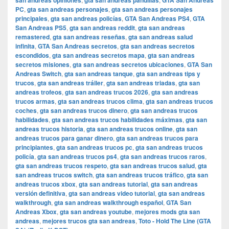
san andreas opiniones
gta san andreas pandillas
GTA San Andreas
PC
,
gta san andreas personajes
,
gta san andreas personajes
principales
,
gta san andreas policías
,
GTA San Andreas PS4
,
GTA
San Andreas PS5
,
gta san andreas reddit
,
gta san andreas
remastered
,
gta san andreas reseñas
,
gta san andreas salud
infinita
,
GTA San Andreas secretos
,
gta san andreas secretos
escondidos
,
gta san andreas secretos mapa
,
gta san andreas
secretos misiones
,
gta san andreas secretos ubicaciones
,
GTA San
Andreas Switch
,
gta san andreas tanque
,
gta san andreas tips y
trucos
,
gta san andreas tráiler
,
gta san andreas triadas
,
gta san
andreas trofeos
,
gta san andreas trucos 2026
,
gta san andreas
trucos armas
,
gta san andreas trucos clima
,
gta san andreas trucos
coches
,
gta san andreas trucos dinero
,
gta san andreas trucos
habilidades
,
gta san andreas trucos habilidades máximas
,
gta san
andreas trucos historia
,
gta san andreas trucos online
,
gta san
andreas trucos para ganar dinero
,
gta san andreas trucos para
principiantes
,
gta san andreas trucos pc
,
gta san andreas trucos
policía
,
gta san andreas trucos ps4
,
gta san andreas trucos raros
,
gta san andreas trucos respeto
,
gta san andreas trucos salud
,
gta
san andreas trucos switch
,
gta san andreas trucos tráfico
,
gta san
andreas trucos xbox
,
gta san andreas tutorial
,
gta san andreas
versión definitiva
,
gta san andreas video tutorial
,
gta san andreas
walkthrough
,
gta san andreas walkthrough español
,
GTA San
Andreas Xbox
,
gta san andreas youtube
,
mejores mods gta san
andreas
,
mejores trucos gta san andreas
,
Toto - Hold The Line (GTA