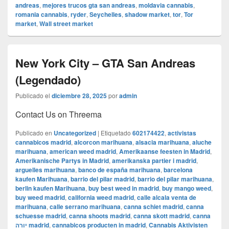
andreas
,
mejores trucos gta san andreas
,
moldavia cannabis
,
romania cannabis
,
ryder
,
Seychelles
,
shadow market
,
tor
,
Tor
market
,
Wall street market
New York City – GTA San Andreas
(Legendado)
Publicado el
diciembre 28, 2025
por
admin
Contact Us on Threema
Publicado en
Uncategorized
|
Etiquetado
602174422
,
activistas
cannabicos madrid
,
alcorcon marihuana
,
alsacia marihuana
,
aluche
marihuana
,
american weed madrid
,
Amerikaanse feesten in Madrid
,
Amerikanische Partys in Madrid
,
amerikanska partier i madrid
,
arguelles marihuana
,
banco de españa marihuana
,
barcelona
kaufen Marihuana
,
barrio del pilar madrid
,
barrio del pilar marihuana
,
berlin kaufen Marihuana
,
buy best weed in madrid
,
buy mango weed
,
buy weed madrid
,
california weed madrid
,
calle alcala venta de
marihuana
,
calle serrano marihuana
,
canna schiet madrid
,
canna
schuesse madrid
,
canna shoots madrid
,
canna skott madrid
,
canna
יורה madrid
,
cannabicos producten in madrid
,
Cannabis Aktivisten