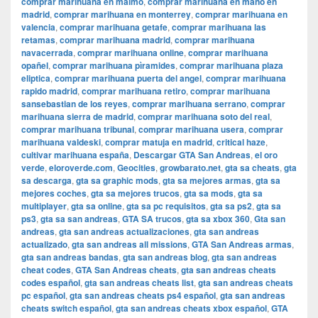
comprar marihuana en malmo
,
comprar marihuana en mano en
madrid
,
comprar marihuana en monterrey
,
comprar marihuana en
valencia
,
comprar marihuana getafe
,
comprar marihuana las
retamas
,
comprar marihuana madrid
,
comprar marihuana
navacerrada
,
comprar marihuana online
,
comprar marihuana
opañel
,
comprar marihuana pìramides
,
comprar marihuana plaza
eliptica
,
comprar marihuana puerta del angel
,
comprar marihuana
rapido madrid
,
comprar marihuana retiro
,
comprar marihuana
sansebastian de los reyes
,
comprar marihuana serrano
,
comprar
marihuana sierra de madrid
,
comprar marihuana soto del real
,
comprar marihuana tribunal
,
comprar marihuana usera
,
comprar
marihuana valdeski
,
comprar matuja en madrid
,
critical haze
,
cultivar marihuana españa
,
Descargar GTA San Andreas
,
el oro
verde
,
eloroverde.com
,
Geocities
,
growbarato.net
,
gta sa cheats
,
gta
sa descarga
,
gta sa graphic mods
,
gta sa mejores armas
,
gta sa
mejores coches
,
gta sa mejores trucos
,
gta sa mods
,
gta sa
multiplayer
,
gta sa online
,
gta sa pc requisitos
,
gta sa ps2
,
gta sa
ps3
,
gta sa san andreas
,
GTA SA trucos
,
gta sa xbox 360
,
Gta san
andreas
,
gta san andreas actualizaciones
,
gta san andreas
actualizado
,
gta san andreas all missions
,
GTA San Andreas armas
,
gta san andreas bandas
,
gta san andreas blog
,
gta san andreas
cheat codes
,
GTA San Andreas cheats
,
gta san andreas cheats
codes español
,
gta san andreas cheats list
,
gta san andreas cheats
pc español
,
gta san andreas cheats ps4 español
,
gta san andreas
cheats switch español
,
gta san andreas cheats xbox español
,
GTA