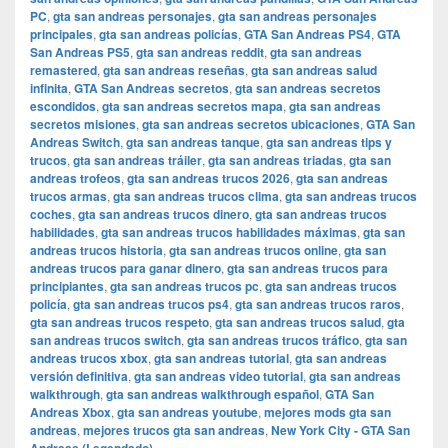
PC
,
gta san andreas personajes
,
gta san andreas personajes
principales
,
gta san andreas policías
,
GTA San Andreas PS4
,
GTA
San Andreas PS5
,
gta san andreas reddit
,
gta san andreas
remastered
,
gta san andreas reseñas
,
gta san andreas salud
infinita
,
GTA San Andreas secretos
,
gta san andreas secretos
escondidos
,
gta san andreas secretos mapa
,
gta san andreas
secretos misiones
,
gta san andreas secretos ubicaciones
,
GTA San
Andreas Switch
,
gta san andreas tanque
,
gta san andreas tips y
trucos
,
gta san andreas tráiler
,
gta san andreas triadas
,
gta san
andreas trofeos
,
gta san andreas trucos 2026
,
gta san andreas
trucos armas
,
gta san andreas trucos clima
,
gta san andreas trucos
coches
,
gta san andreas trucos dinero
,
gta san andreas trucos
habilidades
,
gta san andreas trucos habilidades máximas
,
gta san
andreas trucos historia
,
gta san andreas trucos online
,
gta san
andreas trucos para ganar dinero
,
gta san andreas trucos para
principiantes
,
gta san andreas trucos pc
,
gta san andreas trucos
policía
,
gta san andreas trucos ps4
,
gta san andreas trucos raros
,
gta san andreas trucos respeto
,
gta san andreas trucos salud
,
gta
san andreas trucos switch
,
gta san andreas trucos tráfico
,
gta san
andreas trucos xbox
,
gta san andreas tutorial
,
gta san andreas
versión definitiva
,
gta san andreas video tutorial
,
gta san andreas
walkthrough
,
gta san andreas walkthrough español
,
GTA San
Andreas Xbox
,
gta san andreas youtube
,
mejores mods gta san
andreas
,
mejores trucos gta san andreas
,
New York City - GTA San