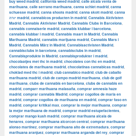
buy weed madrid
,
california weed madrid
,
calle alcala venta de
marihuana
,
calle serrano marihuana
,
canna schiet madrid
,
canna
schuesse madrid
,
canna shoots madrid
,
canna skott madrid
,
canna
יורה madrid
,
cannabicos producten in madrid
,
Cannabis Aktivisten
Madrid
,
Cannabis Aktivister Madrid
,
Cannabis Clubs in Barcelona
,
cannabis connaiserie madrid
,
cannabis klubbar i barcelona
,
cannabis klubbar i madrid
,
Cannabis maart in Madrid
,
Cannabis
Marihuana Madrid
,
cannabis marijuana madrid
,
Cannabis Mars i
Madrid
,
Cannabis März in Madrid
,
Cannabisactivisten Madrid
,
cannabisclubs in barcelona
,
cannabisclubs in madrid
,
Cannabisprodukte in Madrid
,
cannabisprodukter i madrid
,
chocolaatjes met thc in madrid
,
chocolates con thc en madrid
,
chocolates de marihuana madrid
,
chocolatinas cannabicas madrid
,
choklad med thc i madrid
,
club cannabico madrid
,
club de caballo
marihuana madrid
,
club de campo madrid marihuana
,
club de golf
marihuana
,
clubs de cannabis en barcelona
,
clubs de cannabis en
madrid
,
comparr marihuana malasaña
,
comprar amnesia haze
madrid
,
comprar cannabis Madrid
,
comprar cogollos de maria en
madrid
,
comprar cogollos de marihuana en madrid
,
comprar faso en
madrid
,
comprar kritikal max
,
comprar la mejor marihuana
,
comprar
la mejor marihuana de madrid
,
comprar madrid estupefacientes
,
comprar mango kush madrid
,
comprar marihuana alcala de
henares
,
comprar marihuana alcorcon central
,
comprar marihuana
alonso martinez
,
comprar marihuana alto de extremadura
,
comprar
marihuana aranjuez
,
comprar marihuana arganda del rey
,
comprar