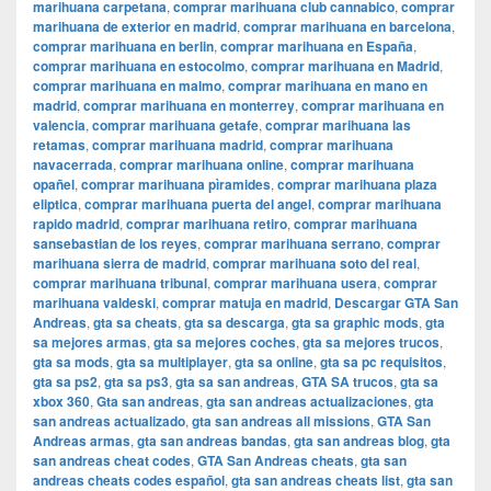
marihuana carpetana
,
comprar marihuana club cannabico
,
comprar
marihuana de exterior en madrid
,
comprar marihuana en barcelona
,
comprar marihuana en berlin
,
comprar marihuana en España
,
comprar marihuana en estocolmo
,
comprar marihuana en Madrid
,
comprar marihuana en malmo
,
comprar marihuana en mano en
madrid
,
comprar marihuana en monterrey
,
comprar marihuana en
valencia
,
comprar marihuana getafe
,
comprar marihuana las
retamas
,
comprar marihuana madrid
,
comprar marihuana
navacerrada
,
comprar marihuana online
,
comprar marihuana
opañel
,
comprar marihuana pìramides
,
comprar marihuana plaza
eliptica
,
comprar marihuana puerta del angel
,
comprar marihuana
rapido madrid
,
comprar marihuana retiro
,
comprar marihuana
sansebastian de los reyes
,
comprar marihuana serrano
,
comprar
marihuana sierra de madrid
,
comprar marihuana soto del real
,
comprar marihuana tribunal
,
comprar marihuana usera
,
comprar
marihuana valdeski
,
comprar matuja en madrid
,
Descargar GTA San
Andreas
,
gta sa cheats
,
gta sa descarga
,
gta sa graphic mods
,
gta
sa mejores armas
,
gta sa mejores coches
,
gta sa mejores trucos
,
gta sa mods
,
gta sa multiplayer
,
gta sa online
,
gta sa pc requisitos
,
gta sa ps2
,
gta sa ps3
,
gta sa san andreas
,
GTA SA trucos
,
gta sa
xbox 360
,
Gta san andreas
,
gta san andreas actualizaciones
,
gta
san andreas actualizado
,
gta san andreas all missions
,
GTA San
Andreas armas
,
gta san andreas bandas
,
gta san andreas blog
,
gta
san andreas cheat codes
,
GTA San Andreas cheats
,
gta san
andreas cheats codes español
,
gta san andreas cheats list
,
gta san