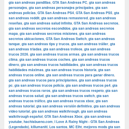
gta san andreas pandillas
,
GTA San Andreas PC
,
gta san andreas
personajes
,
gta san andreas personajes principales
,
gta san
andreas policías
,
GTA San Andreas PS4
,
GTA San Andreas PS5
,
gta
san andreas reddit
,
gta san andreas remastered
,
gta san andreas
reseñas
,
gta san andreas salud infinita
,
GTA San Andreas secretos
,
gta san andreas secretos escondidos
,
gta san andreas secretos
mapa
,
gta san andreas secretos misiones
,
gta san andreas
secretos ubicaciones
,
GTA San Andreas Switch
,
gta san andreas
tanque
,
gta san andreas tips y trucos
,
gta san andreas tráiler
,
gta
san andreas triadas
,
gta san andreas trofeos
,
gta san andreas
trucos 2026
,
gta san andreas trucos armas
,
gta san andreas trucos
clima
,
gta san andreas trucos coches
,
gta san andreas trucos
dinero
,
gta san andreas trucos habilidades
,
gta san andreas trucos
habilidades máximas
,
gta san andreas trucos historia
,
gta san
andreas trucos online
,
gta san andreas trucos para ganar dinero
,
gta san andreas trucos para principiantes
,
gta san andreas trucos
pc
,
gta san andreas trucos policía
,
gta san andreas trucos ps4
,
gta
san andreas trucos raros
,
gta san andreas trucos respeto
,
gta san
andreas trucos salud
,
gta san andreas trucos switch
,
gta san
andreas trucos tráfico
,
gta san andreas trucos xbox
,
gta san
andreas tutorial
,
gta san andreas versión definitiva
,
gta san andreas
video tutorial
,
gta san andreas walkthrough
,
gta san andreas
walkthrough español
,
GTA San Andreas Xbox
,
gta san andreas
youtube
,
hachisbueno.com
,
I Love A Rainy Night - GTA San Andreas
(Legendado)
,
killumaniti
,
Los santos
,
MC Eiht
,
mejores mods gta san