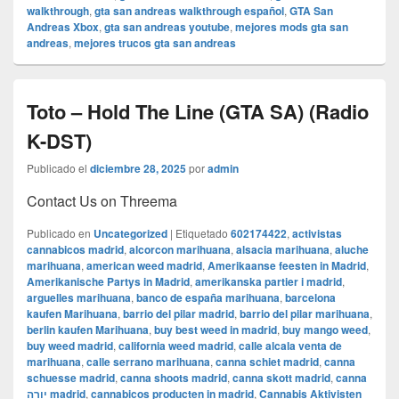
walkthrough
,
gta san andreas walkthrough español
,
GTA San
Andreas Xbox
,
gta san andreas youtube
,
mejores mods gta san
andreas
,
mejores trucos gta san andreas
Toto – Hold The Line (GTA SA) (Radio
K-DST)
Publicado el
diciembre 28, 2025
por
admin
Contact Us on Threema
Publicado en
Uncategorized
|
Etiquetado
602174422
,
activistas
cannabicos madrid
,
alcorcon marihuana
,
alsacia marihuana
,
aluche
marihuana
,
american weed madrid
,
Amerikaanse feesten in Madrid
,
Amerikanische Partys in Madrid
,
amerikanska partier i madrid
,
arguelles marihuana
,
banco de españa marihuana
,
barcelona
kaufen Marihuana
,
barrio del pilar madrid
,
barrio del pilar marihuana
,
berlin kaufen Marihuana
,
buy best weed in madrid
,
buy mango weed
,
buy weed madrid
,
california weed madrid
,
calle alcala venta de
marihuana
,
calle serrano marihuana
,
canna schiet madrid
,
canna
schuesse madrid
,
canna shoots madrid
,
canna skott madrid
,
canna
יורה madrid
,
cannabicos producten in madrid
,
Cannabis Aktivisten