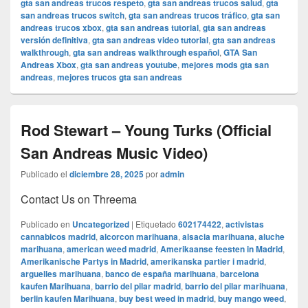
gta san andreas trucos respeto
,
gta san andreas trucos salud
,
gta
san andreas trucos switch
,
gta san andreas trucos tráfico
,
gta san
andreas trucos xbox
,
gta san andreas tutorial
,
gta san andreas
versión definitiva
,
gta san andreas video tutorial
,
gta san andreas
walkthrough
,
gta san andreas walkthrough español
,
GTA San
Andreas Xbox
,
gta san andreas youtube
,
mejores mods gta san
andreas
,
mejores trucos gta san andreas
Rod Stewart – Young Turks (Official
San Andreas Music Video)
Publicado el
diciembre 28, 2025
por
admin
Contact Us on Threema
Publicado en
Uncategorized
|
Etiquetado
602174422
,
activistas
cannabicos madrid
,
alcorcon marihuana
,
alsacia marihuana
,
aluche
marihuana
,
american weed madrid
,
Amerikaanse feesten in Madrid
,
Amerikanische Partys in Madrid
,
amerikanska partier i madrid
,
arguelles marihuana
,
banco de españa marihuana
,
barcelona
kaufen Marihuana
,
barrio del pilar madrid
,
barrio del pilar marihuana
,
berlin kaufen Marihuana
,
buy best weed in madrid
,
buy mango weed
,