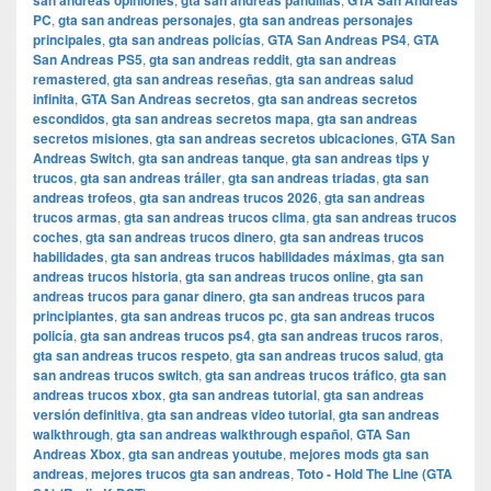
san andreas opiniones
gta san andreas pandillas
GTA San Andreas
PC
,
gta san andreas personajes
,
gta san andreas personajes
principales
,
gta san andreas policías
,
GTA San Andreas PS4
,
GTA
San Andreas PS5
,
gta san andreas reddit
,
gta san andreas
remastered
,
gta san andreas reseñas
,
gta san andreas salud
infinita
,
GTA San Andreas secretos
,
gta san andreas secretos
escondidos
,
gta san andreas secretos mapa
,
gta san andreas
secretos misiones
,
gta san andreas secretos ubicaciones
,
GTA San
Andreas Switch
,
gta san andreas tanque
,
gta san andreas tips y
trucos
,
gta san andreas tráiler
,
gta san andreas triadas
,
gta san
andreas trofeos
,
gta san andreas trucos 2026
,
gta san andreas
trucos armas
,
gta san andreas trucos clima
,
gta san andreas trucos
coches
,
gta san andreas trucos dinero
,
gta san andreas trucos
habilidades
,
gta san andreas trucos habilidades máximas
,
gta san
andreas trucos historia
,
gta san andreas trucos online
,
gta san
andreas trucos para ganar dinero
,
gta san andreas trucos para
principiantes
,
gta san andreas trucos pc
,
gta san andreas trucos
policía
,
gta san andreas trucos ps4
,
gta san andreas trucos raros
,
gta san andreas trucos respeto
,
gta san andreas trucos salud
,
gta
san andreas trucos switch
,
gta san andreas trucos tráfico
,
gta san
andreas trucos xbox
,
gta san andreas tutorial
,
gta san andreas
versión definitiva
,
gta san andreas video tutorial
,
gta san andreas
walkthrough
,
gta san andreas walkthrough español
,
GTA San
Andreas Xbox
,
gta san andreas youtube
,
mejores mods gta san
andreas
,
mejores trucos gta san andreas
,
Toto - Hold The Line (GTA