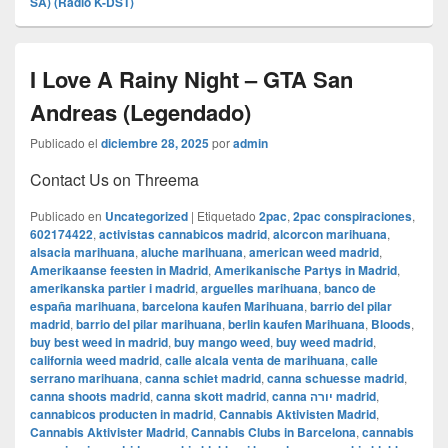
SA) (Radio K-DST)
I Love A Rainy Night – GTA San
Andreas (Legendado)
Publicado el
diciembre 28, 2025
por
admin
Contact Us on Threema
Publicado en
Uncategorized
|
Etiquetado
2pac
,
2pac conspiraciones
,
602174422
,
activistas cannabicos madrid
,
alcorcon marihuana
,
alsacia marihuana
,
aluche marihuana
,
american weed madrid
,
Amerikaanse feesten in Madrid
,
Amerikanische Partys in Madrid
,
amerikanska partier i madrid
,
arguelles marihuana
,
banco de
españa marihuana
,
barcelona kaufen Marihuana
,
barrio del pilar
madrid
,
barrio del pilar marihuana
,
berlin kaufen Marihuana
,
Bloods
,
buy best weed in madrid
,
buy mango weed
,
buy weed madrid
,
california weed madrid
,
calle alcala venta de marihuana
,
calle
serrano marihuana
,
canna schiet madrid
,
canna schuesse madrid
,
canna shoots madrid
,
canna skott madrid
,
canna יורה madrid
,
cannabicos producten in madrid
,
Cannabis Aktivisten Madrid
,
Cannabis Aktivister Madrid
,
Cannabis Clubs in Barcelona
,
cannabis