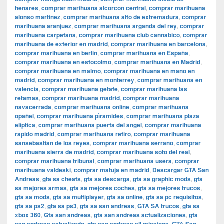
henares
,
comprar marihuana alcorcon central
,
comprar marihuana
alonso martinez
,
comprar marihuana alto de extremadura
,
comprar
marihuana aranjuez
,
comprar marihuana arganda del rey
,
comprar
marihuana carpetana
,
comprar marihuana club cannabico
,
comprar
marihuana de exterior en madrid
,
comprar marihuana en barcelona
,
comprar marihuana en berlin
,
comprar marihuana en España
,
comprar marihuana en estocolmo
,
comprar marihuana en Madrid
,
comprar marihuana en malmo
,
comprar marihuana en mano en
madrid
,
comprar marihuana en monterrey
,
comprar marihuana en
valencia
,
comprar marihuana getafe
,
comprar marihuana las
retamas
,
comprar marihuana madrid
,
comprar marihuana
navacerrada
,
comprar marihuana online
,
comprar marihuana
opañel
,
comprar marihuana pìramides
,
comprar marihuana plaza
eliptica
,
comprar marihuana puerta del angel
,
comprar marihuana
rapido madrid
,
comprar marihuana retiro
,
comprar marihuana
sansebastian de los reyes
,
comprar marihuana serrano
,
comprar
marihuana sierra de madrid
,
comprar marihuana soto del real
,
comprar marihuana tribunal
,
comprar marihuana usera
,
comprar
marihuana valdeski
,
comprar matuja en madrid
,
Descargar GTA San
Andreas
,
gta sa cheats
,
gta sa descarga
,
gta sa graphic mods
,
gta
sa mejores armas
,
gta sa mejores coches
,
gta sa mejores trucos
,
gta sa mods
,
gta sa multiplayer
,
gta sa online
,
gta sa pc requisitos
,
gta sa ps2
,
gta sa ps3
,
gta sa san andreas
,
GTA SA trucos
,
gta sa
xbox 360
,
Gta san andreas
,
gta san andreas actualizaciones
,
gta
,
,