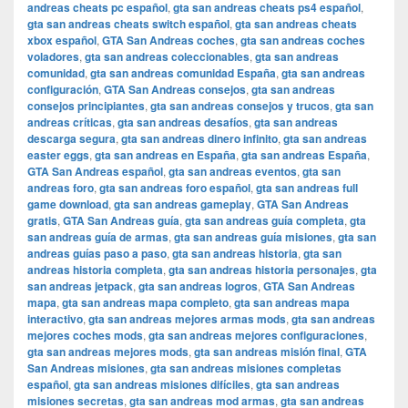
andreas cheats pc español
,
gta san andreas cheats ps4 español
,
gta san andreas cheats switch español
,
gta san andreas cheats
xbox español
,
GTA San Andreas coches
,
gta san andreas coches
voladores
,
gta san andreas coleccionables
,
gta san andreas
comunidad
,
gta san andreas comunidad España
,
gta san andreas
configuración
,
GTA San Andreas consejos
,
gta san andreas
consejos principiantes
,
gta san andreas consejos y trucos
,
gta san
andreas críticas
,
gta san andreas desafíos
,
gta san andreas
descarga segura
,
gta san andreas dinero infinito
,
gta san andreas
easter eggs
,
gta san andreas en España
,
gta san andreas España
,
GTA San Andreas español
,
gta san andreas eventos
,
gta san
andreas foro
,
gta san andreas foro español
,
gta san andreas full
game download
,
gta san andreas gameplay
,
GTA San Andreas
gratis
,
GTA San Andreas guía
,
gta san andreas guía completa
,
gta
san andreas guía de armas
,
gta san andreas guía misiones
,
gta san
andreas guías paso a paso
,
gta san andreas historia
,
gta san
andreas historia completa
,
gta san andreas historia personajes
,
gta
san andreas jetpack
,
gta san andreas logros
,
GTA San Andreas
mapa
,
gta san andreas mapa completo
,
gta san andreas mapa
interactivo
,
gta san andreas mejores armas mods
,
gta san andreas
mejores coches mods
,
gta san andreas mejores configuraciones
,
gta san andreas mejores mods
,
gta san andreas misión final
,
GTA
San Andreas misiones
,
gta san andreas misiones completas
español
,
gta san andreas misiones difíciles
,
gta san andreas
misiones secretas
,
gta san andreas mod armas
,
gta san andreas