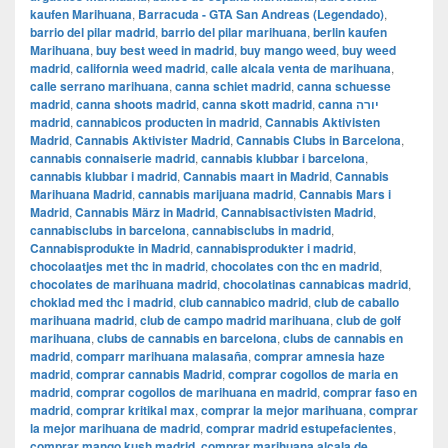
kaufen Marihuana
,
Barracuda - GTA San Andreas (Legendado)
,
barrio del pilar madrid
,
barrio del pilar marihuana
,
berlin kaufen
Marihuana
,
buy best weed in madrid
,
buy mango weed
,
buy weed
madrid
,
california weed madrid
,
calle alcala venta de marihuana
,
calle serrano marihuana
,
canna schiet madrid
,
canna schuesse
madrid
,
canna shoots madrid
,
canna skott madrid
,
canna יורה
madrid
,
cannabicos producten in madrid
,
Cannabis Aktivisten
Madrid
,
Cannabis Aktivister Madrid
,
Cannabis Clubs in Barcelona
,
cannabis connaiserie madrid
,
cannabis klubbar i barcelona
,
cannabis klubbar i madrid
,
Cannabis maart in Madrid
,
Cannabis
Marihuana Madrid
,
cannabis marijuana madrid
,
Cannabis Mars i
Madrid
,
Cannabis März in Madrid
,
Cannabisactivisten Madrid
,
cannabisclubs in barcelona
,
cannabisclubs in madrid
,
Cannabisprodukte in Madrid
,
cannabisprodukter i madrid
,
chocolaatjes met thc in madrid
,
chocolates con thc en madrid
,
chocolates de marihuana madrid
,
chocolatinas cannabicas madrid
,
choklad med thc i madrid
,
club cannabico madrid
,
club de caballo
marihuana madrid
,
club de campo madrid marihuana
,
club de golf
marihuana
,
clubs de cannabis en barcelona
,
clubs de cannabis en
madrid
,
comparr marihuana malasaña
,
comprar amnesia haze
madrid
,
comprar cannabis Madrid
,
comprar cogollos de maria en
madrid
,
comprar cogollos de marihuana en madrid
,
comprar faso en
madrid
,
comprar kritikal max
,
comprar la mejor marihuana
,
comprar
la mejor marihuana de madrid
,
comprar madrid estupefacientes
,
comprar mango kush madrid
,
comprar marihuana alcala de