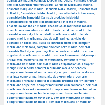
connaiserie madrid
,
cannabis klubbar i barcelona
,
cannabis klubbar
i madrid
,
Cannabis maart in Madrid
,
Cannabis Marihuana Madrid
,
cannabis marijuana madrid
,
Cannabis Mars i Madrid
,
Cannabis März
in Madrid
,
Cannabisactivisten Madrid
,
cannabisclubs in barcelona
,
cannabisclubs in madrid
,
Cannabisprodukte in Madrid
,
cannabisprodukter i madrid
,
chocolaatjes met thc in madrid
,
chocolates con thc en madrid
,
chocolates de marihuana madrid
,
chocolatinas cannabicas madrid
,
choklad med thc i madrid
,
club
cannabico madrid
,
club de caballo marihuana madrid
,
club de
campo madrid marihuana
,
club de golf marihuana
,
clubs de
cannabis en barcelona
,
clubs de cannabis en madrid
,
comparr
marihuana malasaña
,
comprar amnesia haze madrid
,
comprar
cannabis Madrid
,
comprar cogollos de maria en madrid
,
comprar
cogollos de marihuana en madrid
,
comprar faso en madrid
,
comprar
kritikal max
,
comprar la mejor marihuana
,
comprar la mejor
marihuana de madrid
,
comprar madrid estupefacientes
,
comprar
mango kush madrid
,
comprar marihuana alcala de henares
,
comprar marihuana alcorcon central
,
comprar marihuana alonso
martinez
,
comprar marihuana alto de extremadura
,
comprar
marihuana aranjuez
,
comprar marihuana arganda del rey
,
comprar
marihuana carpetana
,
comprar marihuana club cannabico
,
comprar
marihuana de exterior en madrid
,
comprar marihuana en barcelona
,
comprar marihuana en berlin
,
comprar marihuana en España
,
comprar marihuana en estocolmo
,
comprar marihuana en Madrid
,
comprar marihuana en malmo
,
comprar marihuana en mano en