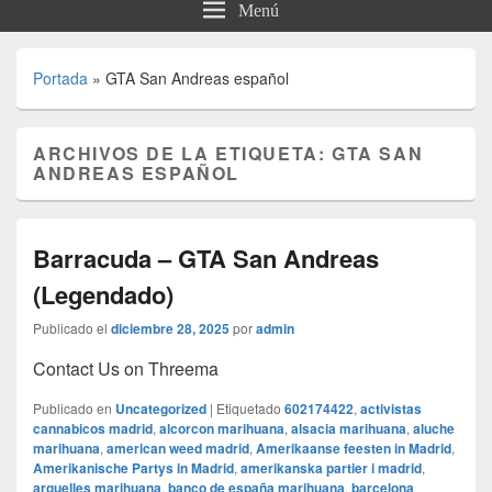
Menú
Portada
»
GTA San Andreas español
ARCHIVOS DE LA ETIQUETA:
GTA SAN
ANDREAS ESPAÑOL
Barracuda – GTA San Andreas
(Legendado)
Publicado el
diciembre 28, 2025
por
admin
Contact Us on Threema
Publicado en
Uncategorized
|
Etiquetado
602174422
,
activistas
cannabicos madrid
,
alcorcon marihuana
,
alsacia marihuana
,
aluche
marihuana
,
american weed madrid
,
Amerikaanse feesten in Madrid
,
Amerikanische Partys in Madrid
,
amerikanska partier i madrid
,
arguelles marihuana
,
banco de españa marihuana
,
barcelona