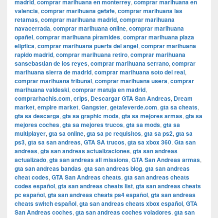
madrid
,
comprar marihuana en monterrey
,
comprar marihuana en
valencia
,
comprar marihuana getafe
,
comprar marihuana las
retamas
,
comprar marihuana madrid
,
comprar marihuana
navacerrada
,
comprar marihuana online
,
comprar marihuana
opañel
,
comprar marihuana pìramides
,
comprar marihuana plaza
eliptica
,
comprar marihuana puerta del angel
,
comprar marihuana
rapido madrid
,
comprar marihuana retiro
,
comprar marihuana
sansebastian de los reyes
,
comprar marihuana serrano
,
comprar
marihuana sierra de madrid
,
comprar marihuana soto del real
,
comprar marihuana tribunal
,
comprar marihuana usera
,
comprar
marihuana valdeski
,
comprar matuja en madrid
,
comprarhachis.com
,
crips
,
Descargar GTA San Andreas
,
Dream
market
,
empire market
,
Gangster
,
getafeverde.com
,
gta sa cheats
,
gta sa descarga
,
gta sa graphic mods
,
gta sa mejores armas
,
gta sa
mejores coches
,
gta sa mejores trucos
,
gta sa mods
,
gta sa
multiplayer
,
gta sa online
,
gta sa pc requisitos
,
gta sa ps2
,
gta sa
ps3
,
gta sa san andreas
,
GTA SA trucos
,
gta sa xbox 360
,
Gta san
andreas
,
gta san andreas actualizaciones
,
gta san andreas
actualizado
,
gta san andreas all missions
,
GTA San Andreas armas
,
gta san andreas bandas
,
gta san andreas blog
,
gta san andreas
cheat codes
,
GTA San Andreas cheats
,
gta san andreas cheats
codes español
,
gta san andreas cheats list
,
gta san andreas cheats
pc español
,
gta san andreas cheats ps4 español
,
gta san andreas
cheats switch español
,
gta san andreas cheats xbox español
,
GTA
San Andreas coches
,
gta san andreas coches voladores
,
gta san