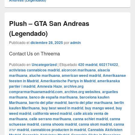
Andreas (Legendado)
Plush – GTA San Andreas
(Legendado)
Publicado el
diciembre 28, 2025
por
admin
Contact Us on Threema
Publicado en
Uncategorized
|
Etiquetado
420 madrid
,
602174422
,
activistas cannabicos madrid
,
alcorcon marihuana
,
alsacia
marihuana
,
aluche marihuana
,
american weed madrid
,
Amerikaanse
feesten in Madrid
,
Amerikanische Partys in Madrid
,
amerikanska
partier i madrid
,
Amnesia Haze
,
archive.org
comprarmarihuanamadrid.com
,
archive.org websites
,
arguelles
marihuana
,
banco de españa marihuana
,
barcelona kaufen
Marihuana
,
barrio del pilar madrid
,
barrio del pilar marihuana
,
berlin
kaufen Marihuana
,
buy best weed in madrid
,
buy mango weed
,
buy
weed madrid
,
california weed madrid
,
calle alcala venta de
marihuana
,
calle serrano marihuana
,
canna schiet madrid
,
canna
schuesse madrid
,
canna shoots madrid
,
canna skott madrid
,
canna
יורה madrid
,
cannabicos producten in madrid
,
Cannabis Aktivisten
,
,
,