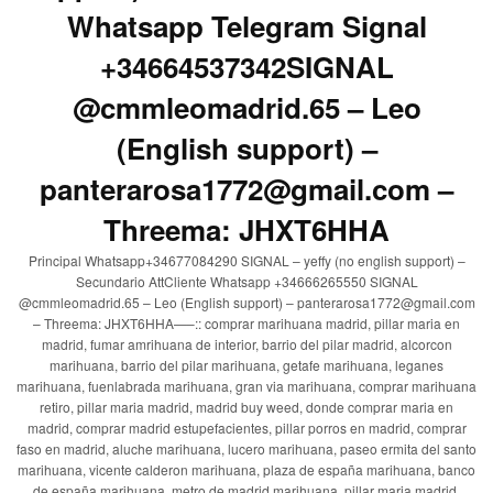
Whatsapp Telegram Signal
+34664537342SIGNAL
@cmmleomadrid.65 – Leo
(English support) –
panterarosa1772@gmail.com –
Threema: JHXT6HHA
Principal Whatsapp+34677084290 SIGNAL – yeffy (no english support) –
Secundario AttCliente Whatsapp +34666265550 SIGNAL
@cmmleomadrid.65 – Leo (English support) – panterarosa1772@gmail.com
– Threema: JHXT6HHA—–:: comprar marihuana madrid, pillar maria en
madrid, fumar amrihuana de interior, barrio del pilar madrid, alcorcon
marihuana, barrio del pilar marihuana, getafe marihuana, leganes
marihuana, fuenlabrada marihuana, gran via marihuana, comprar marihuana
retiro, pillar maria madrid, madrid buy weed, donde comprar maria en
madrid, comprar madrid estupefacientes, pillar porros en madrid, comprar
faso en madrid, aluche marihuana, lucero marihuana, paseo ermita del santo
marihuana, vicente calderon marihuana, plaza de españa marihuana, banco
de españa marihuana, metro de madrid marihuana, pillar maria madrid,