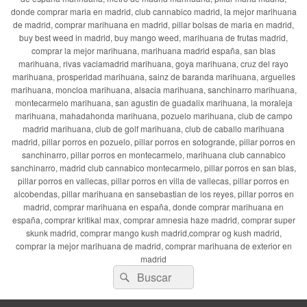
donde comprar maria en madrid, club cannabico madrid, la mejor marihuana
de madrid, comprar marihuana en madrid, pillar bolsas de maria en madrid,
buy best weed in madrid, buy mango weed, marihuana de frutas madrid,
comprar la mejor marihuana, marihuana madrid españa, san blas
marihuana, rivas vaciamadrid marihuana, goya marihuana, cruz del rayo
marihuana, prosperidad marihuana, sainz de baranda marihuana, arguelles
marihuana, moncloa marihuana, alsacia marihuana, sanchinarro marihuana,
montecarmelo marihuana, san agustin de guadalix marihuana, la moraleja
marihuana, mahadahonda marihuana, pozuelo marihuana, club de campo
madrid marihuana, club de golf marihuana, club de caballo marihuana
madrid, pillar porros en pozuelo, pillar porros en sotogrande, pillar porros en
sanchinarro, pillar porros en montecarmelo, marihuana club cannabico
sanchinarro, madrid club cannabico montecarmelo, pillar porros en san blas,
pillar porros en vallecas, pillar porros en villa de vallecas, pillar porros en
alcobendas, pillar marihuana en sansebastian de los reyes, pillar porros en
madrid, comprar marihuana en españa, donde comprar marihuana en
españa, comprar kritikal max, comprar amnesia haze madrid, comprar super
skunk madrid, comprar mango kush madrid,comprar og kush madrid,
comprar la mejor marihuana de madrid, comprar marihuana de exterior en
madrid
Buscar
Buscar
por: