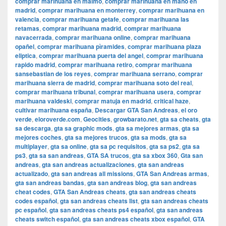
comprar marihuana en malmo
,
comprar marihuana en mano en
madrid
,
comprar marihuana en monterrey
,
comprar marihuana en
valencia
,
comprar marihuana getafe
,
comprar marihuana las
retamas
,
comprar marihuana madrid
,
comprar marihuana
navacerrada
,
comprar marihuana online
,
comprar marihuana
opañel
,
comprar marihuana pìramides
,
comprar marihuana plaza
eliptica
,
comprar marihuana puerta del angel
,
comprar marihuana
rapido madrid
,
comprar marihuana retiro
,
comprar marihuana
sansebastian de los reyes
,
comprar marihuana serrano
,
comprar
marihuana sierra de madrid
,
comprar marihuana soto del real
,
comprar marihuana tribunal
,
comprar marihuana usera
,
comprar
marihuana valdeski
,
comprar matuja en madrid
,
critical haze
,
cultivar marihuana españa
,
Descargar GTA San Andreas
,
el oro
verde
,
eloroverde.com
,
Geocities
,
growbarato.net
,
gta sa cheats
,
gta
sa descarga
,
gta sa graphic mods
,
gta sa mejores armas
,
gta sa
mejores coches
,
gta sa mejores trucos
,
gta sa mods
,
gta sa
multiplayer
,
gta sa online
,
gta sa pc requisitos
,
gta sa ps2
,
gta sa
ps3
,
gta sa san andreas
,
GTA SA trucos
,
gta sa xbox 360
,
Gta san
andreas
,
gta san andreas actualizaciones
,
gta san andreas
actualizado
,
gta san andreas all missions
,
GTA San Andreas armas
,
gta san andreas bandas
,
gta san andreas blog
,
gta san andreas
cheat codes
,
GTA San Andreas cheats
,
gta san andreas cheats
codes español
,
gta san andreas cheats list
,
gta san andreas cheats
pc español
,
gta san andreas cheats ps4 español
,
gta san andreas
cheats switch español
,
gta san andreas cheats xbox español
,
GTA