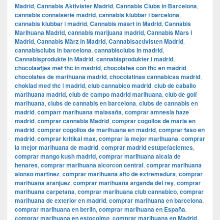
Madrid
,
Cannabis Aktivister Madrid
,
Cannabis Clubs in Barcelona
,
cannabis connaiserie madrid
,
cannabis klubbar i barcelona
,
cannabis klubbar i madrid
,
Cannabis maart in Madrid
,
Cannabis
Marihuana Madrid
,
cannabis marijuana madrid
,
Cannabis Mars i
Madrid
,
Cannabis März in Madrid
,
Cannabisactivisten Madrid
,
cannabisclubs in barcelona
,
cannabisclubs in madrid
,
Cannabisprodukte in Madrid
,
cannabisprodukter i madrid
,
chocolaatjes met thc in madrid
,
chocolates con thc en madrid
,
chocolates de marihuana madrid
,
chocolatinas cannabicas madrid
,
choklad med thc i madrid
,
club cannabico madrid
,
club de caballo
marihuana madrid
,
club de campo madrid marihuana
,
club de golf
marihuana
,
clubs de cannabis en barcelona
,
clubs de cannabis en
madrid
,
comparr marihuana malasaña
,
comprar amnesia haze
madrid
,
comprar cannabis Madrid
,
comprar cogollos de maria en
madrid
,
comprar cogollos de marihuana en madrid
,
comprar faso en
madrid
,
comprar kritikal max
,
comprar la mejor marihuana
,
comprar
la mejor marihuana de madrid
,
comprar madrid estupefacientes
,
comprar mango kush madrid
,
comprar marihuana alcala de
henares
,
comprar marihuana alcorcon central
,
comprar marihuana
alonso martinez
,
comprar marihuana alto de extremadura
,
comprar
marihuana aranjuez
,
comprar marihuana arganda del rey
,
comprar
marihuana carpetana
,
comprar marihuana club cannabico
,
comprar
marihuana de exterior en madrid
,
comprar marihuana en barcelona
,
comprar marihuana en berlin
,
comprar marihuana en España
,
comprar marihuana en estocolmo
,
comprar marihuana en Madrid
,