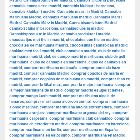
Madrid
Cannabis Aktivister Madrid
Cannabis Clubs in Barcelona
cannabis connaiserie madrid
,
cannabis klubbar i barcelona
,
cannabis klubbar i madrid
,
Cannabis maart in Madrid
,
Cannabis
Marihuana Madrid
,
cannabis marijuana madrid
,
Cannabis Mars i
Madrid
,
Cannabis März in Madrid
,
Cannabisactivisten Madrid
,
cannabisclubs in barcelona
,
cannabisclubs in madrid
,
Cannabisprodukte in Madrid
,
cannabisprodukter i madrid
,
chocolaatjes met thc in madrid
,
chocolates con thc en madrid
,
chocolates de marihuana madrid
,
chocolatinas cannabicas madrid
,
choklad med thc i madrid
,
club cannabico madrid
,
club de caballo
marihuana madrid
,
club de campo madrid marihuana
,
club de golf
marihuana
,
clubs de cannabis en barcelona
,
clubs de cannabis en
madrid
,
comparr marihuana malasaña
,
comprar amnesia haze
madrid
,
comprar cannabis Madrid
,
comprar cogollos de maria en
madrid
,
comprar cogollos de marihuana en madrid
,
comprar faso en
madrid
,
comprar kritikal max
,
comprar la mejor marihuana
,
comprar
la mejor marihuana de madrid
,
comprar madrid estupefacientes
,
comprar mango kush madrid
,
comprar marihuana alcala de
henares
,
comprar marihuana alcorcon central
,
comprar marihuana
alonso martinez
,
comprar marihuana alto de extremadura
,
comprar
marihuana aranjuez
,
comprar marihuana arganda del rey
,
comprar
marihuana carpetana
,
comprar marihuana club cannabico
,
comprar
marihuana de exterior en madrid
,
comprar marihuana en barcelona
,
comprar marihuana en berlin
,
comprar marihuana en España
,
comprar marihuana en estocolmo
,
comprar marihuana en Madrid
,