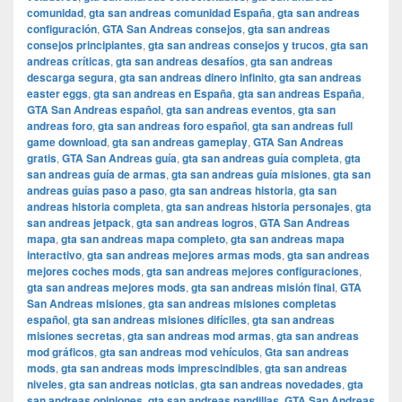
comunidad
,
gta san andreas comunidad España
,
gta san andreas
configuración
,
GTA San Andreas consejos
,
gta san andreas
consejos principiantes
,
gta san andreas consejos y trucos
,
gta san
andreas críticas
,
gta san andreas desafíos
,
gta san andreas
descarga segura
,
gta san andreas dinero infinito
,
gta san andreas
easter eggs
,
gta san andreas en España
,
gta san andreas España
,
GTA San Andreas español
,
gta san andreas eventos
,
gta san
andreas foro
,
gta san andreas foro español
,
gta san andreas full
game download
,
gta san andreas gameplay
,
GTA San Andreas
gratis
,
GTA San Andreas guía
,
gta san andreas guía completa
,
gta
san andreas guía de armas
,
gta san andreas guía misiones
,
gta san
andreas guías paso a paso
,
gta san andreas historia
,
gta san
andreas historia completa
,
gta san andreas historia personajes
,
gta
san andreas jetpack
,
gta san andreas logros
,
GTA San Andreas
mapa
,
gta san andreas mapa completo
,
gta san andreas mapa
interactivo
,
gta san andreas mejores armas mods
,
gta san andreas
mejores coches mods
,
gta san andreas mejores configuraciones
,
gta san andreas mejores mods
,
gta san andreas misión final
,
GTA
San Andreas misiones
,
gta san andreas misiones completas
español
,
gta san andreas misiones difíciles
,
gta san andreas
misiones secretas
,
gta san andreas mod armas
,
gta san andreas
mod gráficos
,
gta san andreas mod vehículos
,
Gta san andreas
mods
,
gta san andreas mods imprescindibles
,
gta san andreas
niveles
,
gta san andreas noticias
,
gta san andreas novedades
,
gta
san andreas opiniones
,
gta san andreas pandillas
,
GTA San Andreas