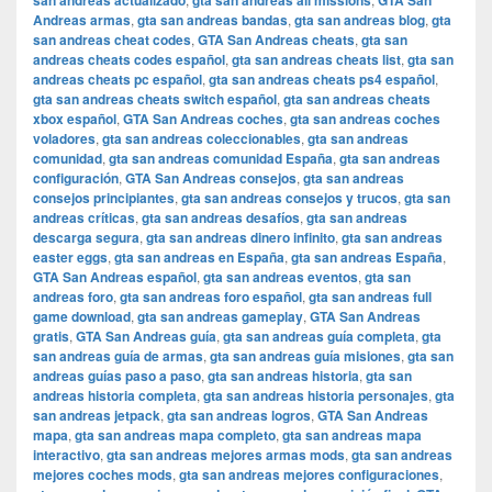
san andreas actualizado
gta san andreas all missions
GTA San
Andreas armas
,
gta san andreas bandas
,
gta san andreas blog
,
gta
san andreas cheat codes
,
GTA San Andreas cheats
,
gta san
andreas cheats codes español
,
gta san andreas cheats list
,
gta san
andreas cheats pc español
,
gta san andreas cheats ps4 español
,
gta san andreas cheats switch español
,
gta san andreas cheats
xbox español
,
GTA San Andreas coches
,
gta san andreas coches
voladores
,
gta san andreas coleccionables
,
gta san andreas
comunidad
,
gta san andreas comunidad España
,
gta san andreas
configuración
,
GTA San Andreas consejos
,
gta san andreas
consejos principiantes
,
gta san andreas consejos y trucos
,
gta san
andreas críticas
,
gta san andreas desafíos
,
gta san andreas
descarga segura
,
gta san andreas dinero infinito
,
gta san andreas
easter eggs
,
gta san andreas en España
,
gta san andreas España
,
GTA San Andreas español
,
gta san andreas eventos
,
gta san
andreas foro
,
gta san andreas foro español
,
gta san andreas full
game download
,
gta san andreas gameplay
,
GTA San Andreas
gratis
,
GTA San Andreas guía
,
gta san andreas guía completa
,
gta
san andreas guía de armas
,
gta san andreas guía misiones
,
gta san
andreas guías paso a paso
,
gta san andreas historia
,
gta san
andreas historia completa
,
gta san andreas historia personajes
,
gta
san andreas jetpack
,
gta san andreas logros
,
GTA San Andreas
mapa
,
gta san andreas mapa completo
,
gta san andreas mapa
interactivo
,
gta san andreas mejores armas mods
,
gta san andreas
mejores coches mods
,
gta san andreas mejores configuraciones
,