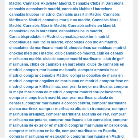
Madrid
,
Cannabis Aktivister Madrid
,
Cannabis Clubs in Barcelona
,
cannabis connaiserie madrid
,
cannabis klubbar i barcelona
,
cannabis klubbar i madrid
,
Cannabis maart in Madrid
,
Cannabis
Marihuana Madrid
,
cannabis marijuana madrid
,
Cannabis Mars i
Madrid
,
Cannabis März in Madrid
,
Cannabisactivisten Madrid
,
cannabisclubs in barcelona
,
cannabisclubs in madrid
,
Cannabisprodukte in Madrid
,
cannabisprodukter i madrid
,
chocolaatjes met thc in madrid
,
chocolates con thc en madrid
,
chocolates de marihuana madrid
,
chocolatinas cannabicas madrid
,
choklad med thc i madrid
,
club cannabico madrid
,
club de caballo
marihuana madrid
,
club de campo madrid marihuana
,
club de golf
marihuana
,
clubs de cannabis en barcelona
,
clubs de cannabis en
madrid
,
comparr marihuana malasaña
,
comprar amnesia haze
madrid
,
comprar cannabis Madrid
,
comprar cogollos de maria en
madrid
,
comprar cogollos de marihuana en madrid
,
comprar faso en
madrid
,
comprar kritikal max
,
comprar la mejor marihuana
,
comprar
la mejor marihuana de madrid
,
comprar madrid estupefacientes
,
comprar mango kush madrid
,
comprar marihuana alcala de
henares
,
comprar marihuana alcorcon central
,
comprar marihuana
alonso martinez
,
comprar marihuana alto de extremadura
,
comprar
marihuana aranjuez
,
comprar marihuana arganda del rey
,
comprar
marihuana carpetana
,
comprar marihuana club cannabico
,
comprar
marihuana de exterior en madrid
,
comprar marihuana en barcelona
,
comprar marihuana en berlin
,
comprar marihuana en España
,
comprar marihuana en estocolmo
,
comprar marihuana en Madrid
,