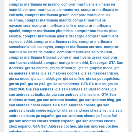
comprar marihuana en malmo
,
comprar marihuana en mano en
madrid
,
comprar marihuana en monterrey
,
comprar marihuana en
valencia
,
comprar marihuana getafe
,
comprar marihuana las
retamas
,
comprar marihuana madrid
,
comprar marihuana
navacerrada
,
comprar marihuana online
,
comprar marihuana
opañel
,
comprar marihuana pìramides
,
comprar marihuana plaza
eliptica
,
comprar marihuana puerta del angel
,
comprar marihuana
rapido madrid
,
comprar marihuana retiro
,
comprar marihuana
sansebastian de los reyes
,
comprar marihuana serrano
,
comprar
marihuana sierra de madrid
,
comprar marihuana soto del real
,
comprar marihuana tribunal
,
comprar marihuana usera
,
comprar
marihuana valdeski
,
comprar matuja en madrid
,
Descargar GTA San
Andreas
,
gta sa cheats
,
gta sa descarga
,
gta sa graphic mods
,
gta
sa mejores armas
,
gta sa mejores coches
,
gta sa mejores trucos
,
gta sa mods
,
gta sa multiplayer
,
gta sa online
,
gta sa pc requisitos
,
gta sa ps2
,
gta sa ps3
,
gta sa san andreas
,
GTA SA trucos
,
gta sa
xbox 360
,
Gta san andreas
,
gta san andreas actualizaciones
,
gta
san andreas actualizado
,
gta san andreas all missions
,
GTA San
Andreas armas
,
gta san andreas bandas
,
gta san andreas blog
,
gta
san andreas cheat codes
,
GTA San Andreas cheats
,
gta san
andreas cheats codes español
,
gta san andreas cheats list
,
gta san
andreas cheats pc español
,
gta san andreas cheats ps4 español
,
gta san andreas cheats switch español
,
gta san andreas cheats
xbox español
,
GTA San Andreas coches
,
gta san andreas coches
voladores
,
gta san andreas coleccionables
,
gta san andreas