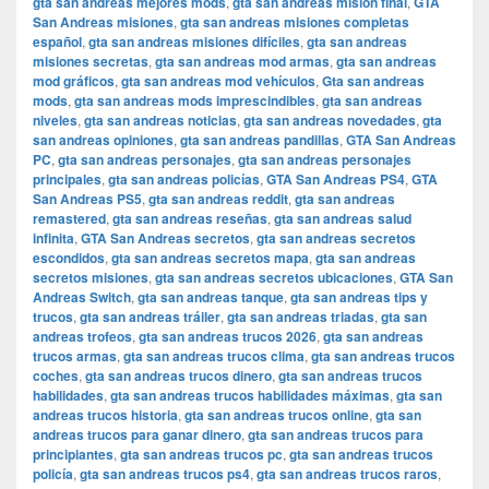
gta san andreas mejores mods
,
gta san andreas misión final
,
GTA
San Andreas misiones
,
gta san andreas misiones completas
español
,
gta san andreas misiones difíciles
,
gta san andreas
misiones secretas
,
gta san andreas mod armas
,
gta san andreas
mod gráficos
,
gta san andreas mod vehículos
,
Gta san andreas
mods
,
gta san andreas mods imprescindibles
,
gta san andreas
niveles
,
gta san andreas noticias
,
gta san andreas novedades
,
gta
san andreas opiniones
,
gta san andreas pandillas
,
GTA San Andreas
PC
,
gta san andreas personajes
,
gta san andreas personajes
principales
,
gta san andreas policías
,
GTA San Andreas PS4
,
GTA
San Andreas PS5
,
gta san andreas reddit
,
gta san andreas
remastered
,
gta san andreas reseñas
,
gta san andreas salud
infinita
,
GTA San Andreas secretos
,
gta san andreas secretos
escondidos
,
gta san andreas secretos mapa
,
gta san andreas
secretos misiones
,
gta san andreas secretos ubicaciones
,
GTA San
Andreas Switch
,
gta san andreas tanque
,
gta san andreas tips y
trucos
,
gta san andreas tráiler
,
gta san andreas triadas
,
gta san
andreas trofeos
,
gta san andreas trucos 2026
,
gta san andreas
trucos armas
,
gta san andreas trucos clima
,
gta san andreas trucos
coches
,
gta san andreas trucos dinero
,
gta san andreas trucos
habilidades
,
gta san andreas trucos habilidades máximas
,
gta san
andreas trucos historia
,
gta san andreas trucos online
,
gta san
andreas trucos para ganar dinero
,
gta san andreas trucos para
principiantes
,
gta san andreas trucos pc
,
gta san andreas trucos
policía
,
gta san andreas trucos ps4
,
gta san andreas trucos raros
,