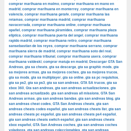
comprar marihuana en malmo
,
comprar marihuana en mano en
madrid
,
comprar marihuana en monterrey
,
comprar marihuana en
valencia
,
comprar marihuana getafe
,
comprar marihuana las
retamas
,
comprar marihuana madrid
,
comprar marihuana
navacerrada
,
comprar marihuana online
,
comprar marihuana
opañel
,
comprar marihuana pìramides
,
comprar marihuana plaza
eliptica
,
comprar marihuana puerta del angel
,
comprar marihuana
rapido madrid
,
comprar marihuana retiro
,
comprar marihuana
sansebastian de los reyes
,
comprar marihuana serrano
,
comprar
marihuana sierra de madrid
,
comprar marihuana soto del real
,
comprar marihuana tribunal
,
comprar marihuana usera
,
comprar
marihuana valdeski
,
comprar matuja en madrid
,
Descargar GTA San
Andreas
,
gta sa cheats
,
gta sa descarga
,
gta sa graphic mods
,
gta
sa mejores armas
,
gta sa mejores coches
,
gta sa mejores trucos
,
gta sa mods
,
gta sa multiplayer
,
gta sa online
,
gta sa pc requisitos
,
gta sa ps2
,
gta sa ps3
,
gta sa san andreas
,
GTA SA trucos
,
gta sa
xbox 360
,
Gta san andreas
,
gta san andreas actualizaciones
,
gta
san andreas actualizado
,
gta san andreas all missions
,
GTA San
Andreas armas
,
gta san andreas bandas
,
gta san andreas blog
,
gta
san andreas cheat codes
,
GTA San Andreas cheats
,
gta san
andreas cheats codes español
,
gta san andreas cheats list
,
gta san
andreas cheats pc español
,
gta san andreas cheats ps4 español
,
gta san andreas cheats switch español
,
gta san andreas cheats
xbox español
,
GTA San Andreas coches
,
gta san andreas coches
voladores
,
gta san andreas coleccionables
,
gta san andreas