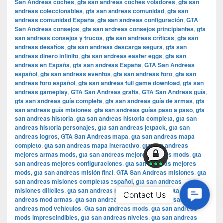
San Andreas coches
,
gta san andreas coches voladores
,
gta san
andreas coleccionables
,
gta san andreas comunidad
,
gta san
andreas comunidad España
,
gta san andreas configuración
,
GTA
San Andreas consejos
,
gta san andreas consejos principiantes
,
gta
san andreas consejos y trucos
,
gta san andreas críticas
,
gta san
andreas desafíos
,
gta san andreas descarga segura
,
gta san
andreas dinero infinito
,
gta san andreas easter eggs
,
gta san
andreas en España
,
gta san andreas España
,
GTA San Andreas
español
,
gta san andreas eventos
,
gta san andreas foro
,
gta san
andreas foro español
,
gta san andreas full game download
,
gta san
andreas gameplay
,
GTA San Andreas gratis
,
GTA San Andreas guía
,
gta san andreas guía completa
,
gta san andreas guía de armas
,
gta
san andreas guía misiones
,
gta san andreas guías paso a paso
,
gta
san andreas historia
,
gta san andreas historia completa
,
gta san
andreas historia personajes
,
gta san andreas jetpack
,
gta san
andreas logros
,
GTA San Andreas mapa
,
gta san andreas mapa
completo
,
gta san andreas mapa interactivo
,
gta san andreas
mejores armas mods
,
gta san andreas mejores coches mods
,
gta
san andreas mejores configuraciones
,
gta san andreas mejores
mods
,
gta san andreas misión final
,
GTA San Andreas misiones
,
gta
san andreas misiones completas español
,
gta san andreas
misiones difíciles
,
gta san andreas misiones secretas
,
gta san
Contac
Contact Us
andreas mod armas
,
gta san andreas mod gráficos
,
gta san
Us
andreas mod vehículos
,
Gta san andreas mods
,
gta san andreas
mods imprescindibles
,
gta san andreas niveles
,
gta san andreas