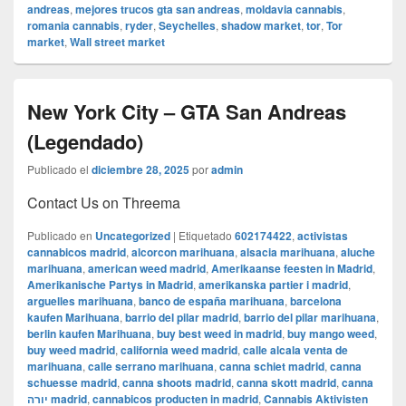
andreas
,
mejores trucos gta san andreas
,
moldavia cannabis
,
romania cannabis
,
ryder
,
Seychelles
,
shadow market
,
tor
,
Tor
market
,
Wall street market
New York City – GTA San Andreas
(Legendado)
Publicado el
diciembre 28, 2025
por
admin
Contact Us on Threema
Publicado en
Uncategorized
|
Etiquetado
602174422
,
activistas
cannabicos madrid
,
alcorcon marihuana
,
alsacia marihuana
,
aluche
marihuana
,
american weed madrid
,
Amerikaanse feesten in Madrid
,
Amerikanische Partys in Madrid
,
amerikanska partier i madrid
,
arguelles marihuana
,
banco de españa marihuana
,
barcelona
kaufen Marihuana
,
barrio del pilar madrid
,
barrio del pilar marihuana
,
berlin kaufen Marihuana
,
buy best weed in madrid
,
buy mango weed
,
buy weed madrid
,
california weed madrid
,
calle alcala venta de
marihuana
,
calle serrano marihuana
,
canna schiet madrid
,
canna
schuesse madrid
,
canna shoots madrid
,
canna skott madrid
,
canna
יורה madrid
,
cannabicos producten in madrid
,
Cannabis Aktivisten