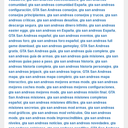
comunidad
,
gta san andreas comunidad España
,
gta san andreas
configuración
,
GTA San Andreas consejos
,
gta san andreas
consejos principiantes
,
gta san andreas consejos y trucos
,
gta san
andreas críticas
,
gta san andreas desafíos
,
gta san andreas
descarga segura
,
gta san andreas dinero infinito
,
gta san andreas
easter eggs
,
gta san andreas en España
,
gta san andreas España
,
GTA San Andreas español
,
gta san andreas eventos
,
gta san
andreas foro
,
gta san andreas foro español
,
gta san andreas full
game download
,
gta san andreas gameplay
,
GTA San Andreas
gratis
,
GTA San Andreas guía
,
gta san andreas guía completa
,
gta
san andreas guía de armas
,
gta san andreas guía misiones
,
gta san
andreas guías paso a paso
,
gta san andreas historia
,
gta san
andreas historia completa
,
gta san andreas historia personajes
,
gta
san andreas jetpack
,
gta san andreas logros
,
GTA San Andreas
mapa
,
gta san andreas mapa completo
,
gta san andreas mapa
interactivo
,
gta san andreas mejores armas mods
,
gta san andreas
mejores coches mods
,
gta san andreas mejores configuraciones
,
gta san andreas mejores mods
,
gta san andreas misión final
,
GTA
San Andreas misiones
,
gta san andreas misiones completas
español
,
gta san andreas misiones difíciles
,
gta san andreas
misiones secretas
,
gta san andreas mod armas
,
gta san andreas
mod gráficos
,
gta san andreas mod vehículos
,
Gta san andreas
mods
,
gta san andreas mods imprescindibles
,
gta san andreas
niveles
,
gta san andreas noticias
,
gta san andreas novedades
,
gta
,
,