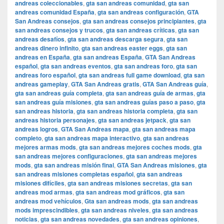
andreas coleccionables
,
gta san andreas comunidad
,
gta san
andreas comunidad España
,
gta san andreas configuración
,
GTA
San Andreas consejos
,
gta san andreas consejos principiantes
,
gta
san andreas consejos y trucos
,
gta san andreas críticas
,
gta san
andreas desafíos
,
gta san andreas descarga segura
,
gta san
andreas dinero infinito
,
gta san andreas easter eggs
,
gta san
andreas en España
,
gta san andreas España
,
GTA San Andreas
español
,
gta san andreas eventos
,
gta san andreas foro
,
gta san
andreas foro español
,
gta san andreas full game download
,
gta san
andreas gameplay
,
GTA San Andreas gratis
,
GTA San Andreas guía
,
gta san andreas guía completa
,
gta san andreas guía de armas
,
gta
san andreas guía misiones
,
gta san andreas guías paso a paso
,
gta
san andreas historia
,
gta san andreas historia completa
,
gta san
andreas historia personajes
,
gta san andreas jetpack
,
gta san
andreas logros
,
GTA San Andreas mapa
,
gta san andreas mapa
completo
,
gta san andreas mapa interactivo
,
gta san andreas
mejores armas mods
,
gta san andreas mejores coches mods
,
gta
san andreas mejores configuraciones
,
gta san andreas mejores
mods
,
gta san andreas misión final
,
GTA San Andreas misiones
,
gta
san andreas misiones completas español
,
gta san andreas
misiones difíciles
,
gta san andreas misiones secretas
,
gta san
andreas mod armas
,
gta san andreas mod gráficos
,
gta san
andreas mod vehículos
,
Gta san andreas mods
,
gta san andreas
mods imprescindibles
,
gta san andreas niveles
,
gta san andreas
noticias
,
gta san andreas novedades
,
gta san andreas opiniones
,