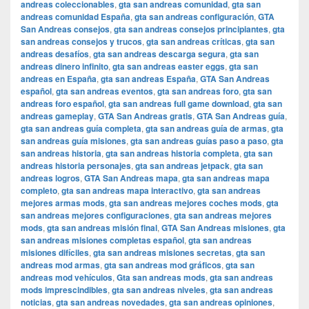
andreas coleccionables
,
gta san andreas comunidad
,
gta san
andreas comunidad España
,
gta san andreas configuración
,
GTA
San Andreas consejos
,
gta san andreas consejos principiantes
,
gta
san andreas consejos y trucos
,
gta san andreas críticas
,
gta san
andreas desafíos
,
gta san andreas descarga segura
,
gta san
andreas dinero infinito
,
gta san andreas easter eggs
,
gta san
andreas en España
,
gta san andreas España
,
GTA San Andreas
español
,
gta san andreas eventos
,
gta san andreas foro
,
gta san
andreas foro español
,
gta san andreas full game download
,
gta san
andreas gameplay
,
GTA San Andreas gratis
,
GTA San Andreas guía
,
gta san andreas guía completa
,
gta san andreas guía de armas
,
gta
san andreas guía misiones
,
gta san andreas guías paso a paso
,
gta
san andreas historia
,
gta san andreas historia completa
,
gta san
andreas historia personajes
,
gta san andreas jetpack
,
gta san
andreas logros
,
GTA San Andreas mapa
,
gta san andreas mapa
completo
,
gta san andreas mapa interactivo
,
gta san andreas
mejores armas mods
,
gta san andreas mejores coches mods
,
gta
san andreas mejores configuraciones
,
gta san andreas mejores
mods
,
gta san andreas misión final
,
GTA San Andreas misiones
,
gta
san andreas misiones completas español
,
gta san andreas
misiones difíciles
,
gta san andreas misiones secretas
,
gta san
andreas mod armas
,
gta san andreas mod gráficos
,
gta san
andreas mod vehículos
,
Gta san andreas mods
,
gta san andreas
mods imprescindibles
,
gta san andreas niveles
,
gta san andreas
noticias
,
gta san andreas novedades
,
gta san andreas opiniones
,