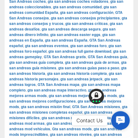
San Andreas coches
,
gta san andreas coches voladores
,
gta san
andreas coleccionables
,
gta san andreas comunidad
,
gta san
andreas comunidad España
,
gta san andreas configuración
,
GTA
San Andreas consejos
,
gta san andreas consejos principiantes
,
gta
san andreas consejos y trucos
,
gta san andreas críticas
,
gta san
andreas desafíos
,
gta san andreas descarga segura
,
gta san
andreas dinero infinito
,
gta san andreas easter eggs
,
gta san
andreas en España
,
gta san andreas España
,
GTA San Andreas
español
,
gta san andreas eventos
,
gta san andreas foro
,
gta san
andreas foro español
,
gta san andreas full game download
,
gta san
andreas gameplay
,
GTA San Andreas gratis
,
GTA San Andreas guía
,
gta san andreas guía completa
,
gta san andreas guía de armas
,
gta
san andreas guía misiones
,
gta san andreas guías paso a paso
,
gta
san andreas historia
,
gta san andreas historia completa
,
gta san
andreas historia personajes
,
gta san andreas jetpack
,
gta san
andreas logros
,
GTA San Andreas mapa
,
gta san andreas mapa
completo
,
gta san andreas mapa interactivo
,
gta san andreas
mejores armas mods
,
gta san andreas mejores coches mods
,
gta
san andreas mejores configuraciones
,
gta san andreas mejores
mods
,
gta san andreas misión final
,
GTA San Andreas misiones
,
gta
san andreas misiones completas español
,
gta san andreas
misiones difíciles
,
gta san andreas misiones secretas
,
gta san
Contac
Contact Us
andreas mod armas
,
gta san andreas mod gráficos
,
gta san
Us
andreas mod vehículos
,
Gta san andreas mods
,
gta san andreas
mods imprescindibles
,
gta san andreas niveles
,
gta san andreas