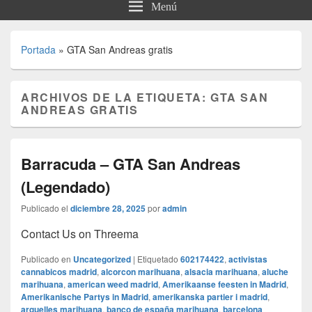
Menú
Portada
»
GTA San Andreas gratis
ARCHIVOS DE LA ETIQUETA:
GTA SAN
ANDREAS GRATIS
Barracuda – GTA San Andreas
(Legendado)
Publicado el
diciembre 28, 2025
por
admin
Contact Us on Threema
Publicado en
Uncategorized
|
Etiquetado
602174422
,
activistas
cannabicos madrid
,
alcorcon marihuana
,
alsacia marihuana
,
aluche
marihuana
,
american weed madrid
,
Amerikaanse feesten in Madrid
,
Amerikanische Partys in Madrid
,
amerikanska partier i madrid
,
arguelles marihuana
,
banco de españa marihuana
,
barcelona