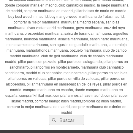
donde comprar maria en madrid, club cannabico madrid, la mejor marihuana
de madrid, comprar marihuana en madrid, pillar bolsas de maria en madrid,
buy best weed in madrid, buy mango weed, marihuana de frutas madrid,
comprar la mejor marihuana, marihuana madrid españa, san blas
marihuana, rivas vaciamadrid marihuana, goya marihuana, cruz del rayo
marihuana, prosperidad marihuana, sainz de baranda marihuana, arguelles
marihuana, moncloa marihuana, alsacia marihuana, sanchinarro marihuana,
montecarmelo marihuana, san agustin de guadalix marihuana, la moraleja
marihuana, mahadahonda marihuana, pozuelo marihuana, club de campo
madrid marihuana, club de golf marihuana, club de caballo marihuana
madrid, pillar porros en pozuelo, pillar porros en sotogrande, pillar porros en
sanchinarro, pillar porros en montecarmelo, marihuana club cannabico
sanchinarro, madrid club cannabico montecarmelo, pillar porros en san blas,
pillar porros en vallecas, pillar porros en villa de vallecas, pillar porros en
alcobendas, pillar marihuana en sansebastian de los reyes, pillar porros en
madrid, comprar marihuana en españa, donde comprar marihuana en
españa, comprar kritikal max, comprar amnesia haze madrid, comprar super
skunk madrid, comprar mango kush madrid,comprar og kush madrid,
comprar la mejor marihuana de madrid, comprar marihuana de exterior en
madrid
Buscar
Buscar
por: