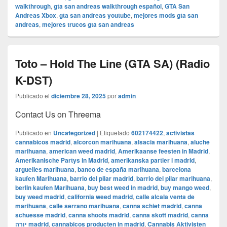
walkthrough
,
gta san andreas walkthrough español
,
GTA San
Andreas Xbox
,
gta san andreas youtube
,
mejores mods gta san
andreas
,
mejores trucos gta san andreas
Toto – Hold The Line (GTA SA) (Radio
K-DST)
Publicado el
diciembre 28, 2025
por
admin
Contact Us on Threema
Publicado en
Uncategorized
|
Etiquetado
602174422
,
activistas
cannabicos madrid
,
alcorcon marihuana
,
alsacia marihuana
,
aluche
marihuana
,
american weed madrid
,
Amerikaanse feesten in Madrid
,
Amerikanische Partys in Madrid
,
amerikanska partier i madrid
,
arguelles marihuana
,
banco de españa marihuana
,
barcelona
kaufen Marihuana
,
barrio del pilar madrid
,
barrio del pilar marihuana
,
berlin kaufen Marihuana
,
buy best weed in madrid
,
buy mango weed
,
buy weed madrid
,
california weed madrid
,
calle alcala venta de
marihuana
,
calle serrano marihuana
,
canna schiet madrid
,
canna
schuesse madrid
,
canna shoots madrid
,
canna skott madrid
,
canna
יורה madrid
,
cannabicos producten in madrid
,
Cannabis Aktivisten