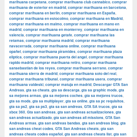
marihuana carpetana
,
comprar marihuana club cannabico
,
comprar
marihuana de exterior en madrid
,
comprar marihuana en barcelona
,
comprar marihuana en berlin
,
comprar marihuana en España
,
comprar marihuana en estocolmo
,
comprar marihuana en Madrid
,
comprar marihuana en malmo
,
comprar marihuana en mano en
madrid
,
comprar marihuana en monterrey
,
comprar marihuana en
valencia
,
comprar marihuana getafe
,
comprar marihuana las
retamas
,
comprar marihuana madrid
,
comprar marihuana
navacerrada
,
comprar marihuana online
,
comprar marihuana
opañel
,
comprar marihuana pìramides
,
comprar marihuana plaza
eliptica
,
comprar marihuana puerta del angel
,
comprar marihuana
rapido madrid
,
comprar marihuana retiro
,
comprar marihuana
sansebastian de los reyes
,
comprar marihuana serrano
,
comprar
marihuana sierra de madrid
,
comprar marihuana soto del real
,
comprar marihuana tribunal
,
comprar marihuana usera
,
comprar
marihuana valdeski
,
comprar matuja en madrid
,
Descargar GTA San
Andreas
,
gta sa cheats
,
gta sa descarga
,
gta sa graphic mods
,
gta
sa mejores armas
,
gta sa mejores coches
,
gta sa mejores trucos
,
gta sa mods
,
gta sa multiplayer
,
gta sa online
,
gta sa pc requisitos
,
gta sa ps2
,
gta sa ps3
,
gta sa san andreas
,
GTA SA trucos
,
gta sa
xbox 360
,
Gta san andreas
,
gta san andreas actualizaciones
,
gta
san andreas actualizado
,
gta san andreas all missions
,
GTA San
Andreas armas
,
gta san andreas bandas
,
gta san andreas blog
,
gta
san andreas cheat codes
,
GTA San Andreas cheats
,
gta san
andreas cheats codes español
,
gta san andreas cheats list
,
gta san