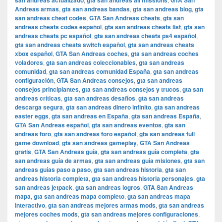
san andreas actualizado
gta san andreas all missions
GTA San
Andreas armas
,
gta san andreas bandas
,
gta san andreas blog
,
gta
san andreas cheat codes
,
GTA San Andreas cheats
,
gta san
andreas cheats codes español
,
gta san andreas cheats list
,
gta san
andreas cheats pc español
,
gta san andreas cheats ps4 español
,
gta san andreas cheats switch español
,
gta san andreas cheats
xbox español
,
GTA San Andreas coches
,
gta san andreas coches
voladores
,
gta san andreas coleccionables
,
gta san andreas
comunidad
,
gta san andreas comunidad España
,
gta san andreas
configuración
,
GTA San Andreas consejos
,
gta san andreas
consejos principiantes
,
gta san andreas consejos y trucos
,
gta san
andreas críticas
,
gta san andreas desafíos
,
gta san andreas
descarga segura
,
gta san andreas dinero infinito
,
gta san andreas
easter eggs
,
gta san andreas en España
,
gta san andreas España
,
GTA San Andreas español
,
gta san andreas eventos
,
gta san
andreas foro
,
gta san andreas foro español
,
gta san andreas full
game download
,
gta san andreas gameplay
,
GTA San Andreas
gratis
,
GTA San Andreas guía
,
gta san andreas guía completa
,
gta
san andreas guía de armas
,
gta san andreas guía misiones
,
gta san
andreas guías paso a paso
,
gta san andreas historia
,
gta san
andreas historia completa
,
gta san andreas historia personajes
,
gta
san andreas jetpack
,
gta san andreas logros
,
GTA San Andreas
mapa
,
gta san andreas mapa completo
,
gta san andreas mapa
interactivo
,
gta san andreas mejores armas mods
,
gta san andreas
mejores coches mods
,
gta san andreas mejores configuraciones
,