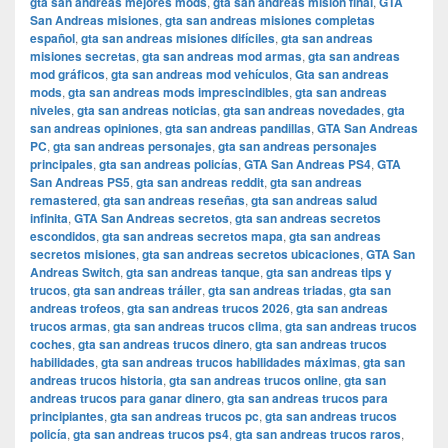
gta san andreas mejores mods
,
gta san andreas misión final
,
GTA
San Andreas misiones
,
gta san andreas misiones completas
español
,
gta san andreas misiones difíciles
,
gta san andreas
misiones secretas
,
gta san andreas mod armas
,
gta san andreas
mod gráficos
,
gta san andreas mod vehículos
,
Gta san andreas
mods
,
gta san andreas mods imprescindibles
,
gta san andreas
niveles
,
gta san andreas noticias
,
gta san andreas novedades
,
gta
san andreas opiniones
,
gta san andreas pandillas
,
GTA San Andreas
PC
,
gta san andreas personajes
,
gta san andreas personajes
principales
,
gta san andreas policías
,
GTA San Andreas PS4
,
GTA
San Andreas PS5
,
gta san andreas reddit
,
gta san andreas
remastered
,
gta san andreas reseñas
,
gta san andreas salud
infinita
,
GTA San Andreas secretos
,
gta san andreas secretos
escondidos
,
gta san andreas secretos mapa
,
gta san andreas
secretos misiones
,
gta san andreas secretos ubicaciones
,
GTA San
Andreas Switch
,
gta san andreas tanque
,
gta san andreas tips y
trucos
,
gta san andreas tráiler
,
gta san andreas triadas
,
gta san
andreas trofeos
,
gta san andreas trucos 2026
,
gta san andreas
trucos armas
,
gta san andreas trucos clima
,
gta san andreas trucos
coches
,
gta san andreas trucos dinero
,
gta san andreas trucos
habilidades
,
gta san andreas trucos habilidades máximas
,
gta san
andreas trucos historia
,
gta san andreas trucos online
,
gta san
andreas trucos para ganar dinero
,
gta san andreas trucos para
principiantes
,
gta san andreas trucos pc
,
gta san andreas trucos
policía
,
gta san andreas trucos ps4
,
gta san andreas trucos raros
,