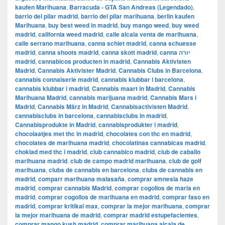
kaufen Marihuana
,
Barracuda - GTA San Andreas (Legendado)
,
barrio del pilar madrid
,
barrio del pilar marihuana
,
berlin kaufen
Marihuana
,
buy best weed in madrid
,
buy mango weed
,
buy weed
madrid
,
california weed madrid
,
calle alcala venta de marihuana
,
calle serrano marihuana
,
canna schiet madrid
,
canna schuesse
madrid
,
canna shoots madrid
,
canna skott madrid
,
canna יורה
madrid
,
cannabicos producten in madrid
,
Cannabis Aktivisten
Madrid
,
Cannabis Aktivister Madrid
,
Cannabis Clubs in Barcelona
,
cannabis connaiserie madrid
,
cannabis klubbar i barcelona
,
cannabis klubbar i madrid
,
Cannabis maart in Madrid
,
Cannabis
Marihuana Madrid
,
cannabis marijuana madrid
,
Cannabis Mars i
Madrid
,
Cannabis März in Madrid
,
Cannabisactivisten Madrid
,
cannabisclubs in barcelona
,
cannabisclubs in madrid
,
Cannabisprodukte in Madrid
,
cannabisprodukter i madrid
,
chocolaatjes met thc in madrid
,
chocolates con thc en madrid
,
chocolates de marihuana madrid
,
chocolatinas cannabicas madrid
,
choklad med thc i madrid
,
club cannabico madrid
,
club de caballo
marihuana madrid
,
club de campo madrid marihuana
,
club de golf
marihuana
,
clubs de cannabis en barcelona
,
clubs de cannabis en
madrid
,
comparr marihuana malasaña
,
comprar amnesia haze
madrid
,
comprar cannabis Madrid
,
comprar cogollos de maria en
madrid
,
comprar cogollos de marihuana en madrid
,
comprar faso en
madrid
,
comprar kritikal max
,
comprar la mejor marihuana
,
comprar
la mejor marihuana de madrid
,
comprar madrid estupefacientes
,
comprar mango kush madrid
,
comprar marihuana alcala de