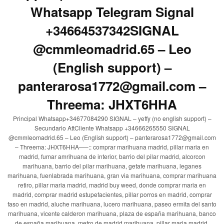
Whatsapp Telegram Signal
+34664537342SIGNAL
@cmmleomadrid.65 – Leo
(English support) –
panterarosa1772@gmail.com –
Threema: JHXT6HHA
Principal Whatsapp+34677084290 SIGNAL – yeffy (no english support) –
Secundario AttCliente Whatsapp +34666265550 SIGNAL
@cmmleomadrid.65 – Leo (English support) – panterarosa1772@gmail.com
– Threema: JHXT6HHA—–:: comprar marihuana madrid, pillar maria en
madrid, fumar amrihuana de interior, barrio del pilar madrid, alcorcon
marihuana, barrio del pilar marihuana, getafe marihuana, leganes
marihuana, fuenlabrada marihuana, gran via marihuana, comprar marihuana
retiro, pillar maria madrid, madrid buy weed, donde comprar maria en
madrid, comprar madrid estupefacientes, pillar porros en madrid, comprar
faso en madrid, aluche marihuana, lucero marihuana, paseo ermita del santo
marihuana, vicente calderon marihuana, plaza de españa marihuana, banco
de españa marihuana, metro de madrid marihuana, pillar maria madrid,