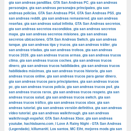
gta san andreas pandillas
,
GTA San Andreas PC
,
gta san andreas
personajes
,
gta san andreas personajes principales
,
gta san
andreas policías
,
GTA San Andreas PS4
,
GTA San Andreas PS5
,
gta
san andreas reddit
,
gta san andreas remastered
,
gta san andreas
reseñas
,
gta san andreas salud infinita
,
GTA San Andreas secretos
,
gta san andreas secretos escondidos
,
gta san andreas secretos
mapa
,
gta san andreas secretos misiones
,
gta san andreas
secretos ubicaciones
,
GTA San Andreas Switch
,
gta san andreas
tanque
,
gta san andreas tips y trucos
,
gta san andreas tráiler
,
gta
san andreas triadas
,
gta san andreas trofeos
,
gta san andreas
trucos 2026
,
gta san andreas trucos armas
,
gta san andreas trucos
clima
,
gta san andreas trucos coches
,
gta san andreas trucos
dinero
,
gta san andreas trucos habilidades
,
gta san andreas trucos
habilidades máximas
,
gta san andreas trucos historia
,
gta san
andreas trucos online
,
gta san andreas trucos para ganar dinero
,
gta san andreas trucos para principiantes
,
gta san andreas trucos
pc
,
gta san andreas trucos policía
,
gta san andreas trucos ps4
,
gta
san andreas trucos raros
,
gta san andreas trucos respeto
,
gta san
andreas trucos salud
,
gta san andreas trucos switch
,
gta san
andreas trucos tráfico
,
gta san andreas trucos xbox
,
gta san
andreas tutorial
,
gta san andreas versión definitiva
,
gta san andreas
video tutorial
,
gta san andreas walkthrough
,
gta san andreas
walkthrough español
,
GTA San Andreas Xbox
,
gta san andreas
youtube
,
hachisbueno.com
,
I Love A Rainy Night - GTA San Andreas
(Legendado)
,
killumaniti
,
Los santos
,
MC Eiht
,
mejores mods gta san