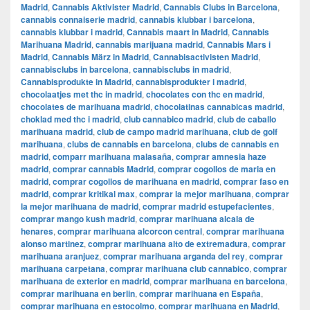
Madrid
,
Cannabis Aktivister Madrid
,
Cannabis Clubs in Barcelona
,
cannabis connaiserie madrid
,
cannabis klubbar i barcelona
,
cannabis klubbar i madrid
,
Cannabis maart in Madrid
,
Cannabis
Marihuana Madrid
,
cannabis marijuana madrid
,
Cannabis Mars i
Madrid
,
Cannabis März in Madrid
,
Cannabisactivisten Madrid
,
cannabisclubs in barcelona
,
cannabisclubs in madrid
,
Cannabisprodukte in Madrid
,
cannabisprodukter i madrid
,
chocolaatjes met thc in madrid
,
chocolates con thc en madrid
,
chocolates de marihuana madrid
,
chocolatinas cannabicas madrid
,
choklad med thc i madrid
,
club cannabico madrid
,
club de caballo
marihuana madrid
,
club de campo madrid marihuana
,
club de golf
marihuana
,
clubs de cannabis en barcelona
,
clubs de cannabis en
madrid
,
comparr marihuana malasaña
,
comprar amnesia haze
madrid
,
comprar cannabis Madrid
,
comprar cogollos de maria en
madrid
,
comprar cogollos de marihuana en madrid
,
comprar faso en
madrid
,
comprar kritikal max
,
comprar la mejor marihuana
,
comprar
la mejor marihuana de madrid
,
comprar madrid estupefacientes
,
comprar mango kush madrid
,
comprar marihuana alcala de
henares
,
comprar marihuana alcorcon central
,
comprar marihuana
alonso martinez
,
comprar marihuana alto de extremadura
,
comprar
marihuana aranjuez
,
comprar marihuana arganda del rey
,
comprar
marihuana carpetana
,
comprar marihuana club cannabico
,
comprar
marihuana de exterior en madrid
,
comprar marihuana en barcelona
,
comprar marihuana en berlin
,
comprar marihuana en España
,
comprar marihuana en estocolmo
,
comprar marihuana en Madrid
,