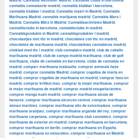
Madrid
Cannabis Aktivister Madrid
Cannabis Clubs in Barcelona
cannabis connaiserie madrid
,
cannabis klubbar i barcelona
,
cannabis klubbar i madrid
,
Cannabis maart in Madrid
,
Cannabis
Marihuana Madrid
,
cannabis marijuana madrid
,
Cannabis Mars i
Madrid
,
Cannabis März in Madrid
,
Cannabisactivisten Madrid
,
cannabisclubs in barcelona
,
cannabisclubs in madrid
,
Cannabisprodukte in Madrid
,
cannabisprodukter i madrid
,
chocolaatjes met thc in madrid
,
chocolates con thc en madrid
,
chocolates de marihuana madrid
,
chocolatinas cannabicas madrid
,
choklad med thc i madrid
,
club cannabico madrid
,
club de caballo
marihuana madrid
,
club de campo madrid marihuana
,
club de golf
marihuana
,
clubs de cannabis en barcelona
,
clubs de cannabis en
madrid
,
comparr marihuana malasaña
,
comprar amnesia haze
madrid
,
comprar cannabis Madrid
,
comprar cogollos de maria en
madrid
,
comprar cogollos de marihuana en madrid
,
comprar faso en
madrid
,
comprar kritikal max
,
comprar la mejor marihuana
,
comprar
la mejor marihuana de madrid
,
comprar madrid estupefacientes
,
comprar mango kush madrid
,
comprar marihuana alcala de
henares
,
comprar marihuana alcorcon central
,
comprar marihuana
alonso martinez
,
comprar marihuana alto de extremadura
,
comprar
marihuana aranjuez
,
comprar marihuana arganda del rey
,
comprar
marihuana carpetana
,
comprar marihuana club cannabico
,
comprar
marihuana de exterior en madrid
,
comprar marihuana en barcelona
,
comprar marihuana en berlin
,
comprar marihuana en España
,
comprar marihuana en estocolmo
,
comprar marihuana en Madrid
,