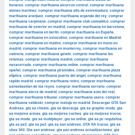
henares
,
comprar marihuana alcorcon central
,
comprar marihuana
alonso martinez
,
comprar marihuana alto de extremadura
,
comprar
marihuana aranjuez
,
comprar marihuana arganda del rey
,
comprar
marihuana carpetana
,
comprar marihuana club cannabico
,
comprar
marihuana de exterior en madrid
,
comprar marihuana en barcelona
,
comprar marihuana en berlin
,
comprar marihuana en España
,
comprar marihuana en estocolmo
,
comprar marihuana en Madrid
,
comprar marihuana en malmo
,
comprar marihuana en mano en
madrid
,
comprar marihuana en monterrey
,
comprar marihuana en
valencia
,
comprar marihuana getafe
,
comprar marihuana las
retamas
,
comprar marihuana madrid
,
comprar marihuana
navacerrada
,
comprar marihuana online
,
comprar marihuana
opañel
,
comprar marihuana pìramides
,
comprar marihuana plaza
eliptica
,
comprar marihuana puerta del angel
,
comprar marihuana
rapido madrid
,
comprar marihuana retiro
,
comprar marihuana
sansebastian de los reyes
,
comprar marihuana serrano
,
comprar
marihuana sierra de madrid
,
comprar marihuana soto del real
,
comprar marihuana tribunal
,
comprar marihuana usera
,
comprar
marihuana valdeski
,
comprar matuja en madrid
,
Descargar GTA San
Andreas
,
gta sa cheats
,
gta sa descarga
,
gta sa graphic mods
,
gta
sa mejores armas
,
gta sa mejores coches
,
gta sa mejores trucos
,
gta sa mods
,
gta sa multiplayer
,
gta sa online
,
gta sa pc requisitos
,
gta sa ps2
,
gta sa ps3
,
gta sa san andreas
,
GTA SA trucos
,
gta sa
xbox 360
,
Gta san andreas
,
gta san andreas actualizaciones
,
gta
,
,