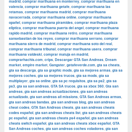
madrid
,
comprar marihuana en monterrey
,
comprar marihuana en
valencia
,
comprar marihuana getafe
,
comprar marihuana las
retamas
,
comprar marihuana madrid
,
comprar marihuana
navacerrada
,
comprar marihuana online
,
comprar marihuana
opañel
,
comprar marihuana pìramides
,
comprar marihuana plaza
eliptica
,
comprar marihuana puerta del angel
,
comprar marihuana
rapido madrid
,
comprar marihuana retiro
,
comprar marihuana
sansebastian de los reyes
,
comprar marihuana serrano
,
comprar
marihuana sierra de madrid
,
comprar marihuana soto del real
,
comprar marihuana tribunal
,
comprar marihuana usera
,
comprar
marihuana valdeski
,
comprar matuja en madrid
,
comprarhachis.com
,
crips
,
Descargar GTA San Andreas
,
Dream
market
,
empire market
,
Gangster
,
getafeverde.com
,
gta sa cheats
,
gta sa descarga
,
gta sa graphic mods
,
gta sa mejores armas
,
gta sa
mejores coches
,
gta sa mejores trucos
,
gta sa mods
,
gta sa
multiplayer
,
gta sa online
,
gta sa pc requisitos
,
gta sa ps2
,
gta sa
ps3
,
gta sa san andreas
,
GTA SA trucos
,
gta sa xbox 360
,
Gta san
andreas
,
gta san andreas actualizaciones
,
gta san andreas
actualizado
,
gta san andreas all missions
,
GTA San Andreas armas
,
gta san andreas bandas
,
gta san andreas blog
,
gta san andreas
cheat codes
,
GTA San Andreas cheats
,
gta san andreas cheats
codes español
,
gta san andreas cheats list
,
gta san andreas cheats
pc español
,
gta san andreas cheats ps4 español
,
gta san andreas
cheats switch español
,
gta san andreas cheats xbox español
,
GTA
San Andreas coches
,
gta san andreas coches voladores
,
gta san