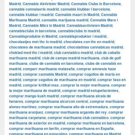
Madrid
,
Cannabis Aktivister Madrid
,
Cannabis Clubs in Barcelona
,
cannabis connaiserie madrid
,
cannabis klubbar i barcelona
,
cannabis klubbar i madrid
,
Cannabis maart in Madrid
,
Cannabis
Marihuana Madrid
,
cannabis marijuana madrid
,
Cannabis Mars i
Madrid
,
Cannabis März in Madrid
,
Cannabisactivisten Madrid
,
cannabisclubs in barcelona
,
cannabisclubs in madrid
,
Cannabisprodukte in Madrid
,
cannabisprodukter i madrid
,
chocolaatjes met thc in madrid
,
chocolates con thc en madrid
,
chocolates de marihuana madrid
,
chocolatinas cannabicas madrid
,
choklad med thc i madrid
,
club cannabico madrid
,
club de caballo
marihuana madrid
,
club de campo madrid marihuana
,
club de golf
marihuana
,
clubs de cannabis en barcelona
,
clubs de cannabis en
madrid
,
comparr marihuana malasaña
,
comprar amnesia haze
madrid
,
comprar cannabis Madrid
,
comprar cogollos de maria en
madrid
,
comprar cogollos de marihuana en madrid
,
comprar faso en
madrid
,
comprar kritikal max
,
comprar la mejor marihuana
,
comprar
la mejor marihuana de madrid
,
comprar madrid estupefacientes
,
comprar mango kush madrid
,
comprar marihuana alcala de
henares
,
comprar marihuana alcorcon central
,
comprar marihuana
alonso martinez
,
comprar marihuana alto de extremadura
,
comprar
marihuana aranjuez
,
comprar marihuana arganda del rey
,
comprar
marihuana carpetana
,
comprar marihuana club cannabico
,
comprar
marihuana de exterior en madrid
,
comprar marihuana en barcelona
,
comprar marihuana en berlin
,
comprar marihuana en España
,
comprar marihuana en estocolmo
,
comprar marihuana en Madrid
,