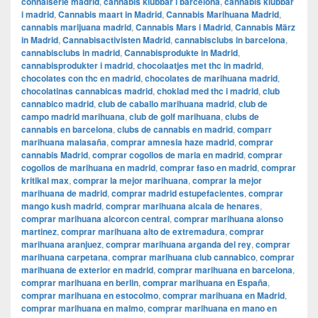
connaiserie madrid
,
cannabis klubbar i barcelona
,
cannabis klubbar
i madrid
,
Cannabis maart in Madrid
,
Cannabis Marihuana Madrid
,
cannabis marijuana madrid
,
Cannabis Mars i Madrid
,
Cannabis März
in Madrid
,
Cannabisactivisten Madrid
,
cannabisclubs in barcelona
,
cannabisclubs in madrid
,
Cannabisprodukte in Madrid
,
cannabisprodukter i madrid
,
chocolaatjes met thc in madrid
,
chocolates con thc en madrid
,
chocolates de marihuana madrid
,
chocolatinas cannabicas madrid
,
choklad med thc i madrid
,
club
cannabico madrid
,
club de caballo marihuana madrid
,
club de
campo madrid marihuana
,
club de golf marihuana
,
clubs de
cannabis en barcelona
,
clubs de cannabis en madrid
,
comparr
marihuana malasaña
,
comprar amnesia haze madrid
,
comprar
cannabis Madrid
,
comprar cogollos de maria en madrid
,
comprar
cogollos de marihuana en madrid
,
comprar faso en madrid
,
comprar
kritikal max
,
comprar la mejor marihuana
,
comprar la mejor
marihuana de madrid
,
comprar madrid estupefacientes
,
comprar
mango kush madrid
,
comprar marihuana alcala de henares
,
comprar marihuana alcorcon central
,
comprar marihuana alonso
martinez
,
comprar marihuana alto de extremadura
,
comprar
marihuana aranjuez
,
comprar marihuana arganda del rey
,
comprar
marihuana carpetana
,
comprar marihuana club cannabico
,
comprar
marihuana de exterior en madrid
,
comprar marihuana en barcelona
,
comprar marihuana en berlin
,
comprar marihuana en España
,
comprar marihuana en estocolmo
,
comprar marihuana en Madrid
,
comprar marihuana en malmo
,
comprar marihuana en mano en