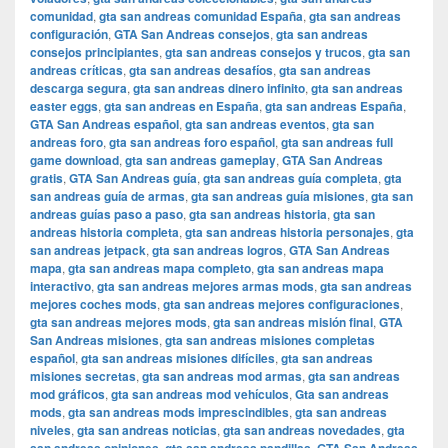
comunidad
,
gta san andreas comunidad España
,
gta san andreas
configuración
,
GTA San Andreas consejos
,
gta san andreas
consejos principiantes
,
gta san andreas consejos y trucos
,
gta san
andreas críticas
,
gta san andreas desafíos
,
gta san andreas
descarga segura
,
gta san andreas dinero infinito
,
gta san andreas
easter eggs
,
gta san andreas en España
,
gta san andreas España
,
GTA San Andreas español
,
gta san andreas eventos
,
gta san
andreas foro
,
gta san andreas foro español
,
gta san andreas full
game download
,
gta san andreas gameplay
,
GTA San Andreas
gratis
,
GTA San Andreas guía
,
gta san andreas guía completa
,
gta
san andreas guía de armas
,
gta san andreas guía misiones
,
gta san
andreas guías paso a paso
,
gta san andreas historia
,
gta san
andreas historia completa
,
gta san andreas historia personajes
,
gta
san andreas jetpack
,
gta san andreas logros
,
GTA San Andreas
mapa
,
gta san andreas mapa completo
,
gta san andreas mapa
interactivo
,
gta san andreas mejores armas mods
,
gta san andreas
mejores coches mods
,
gta san andreas mejores configuraciones
,
gta san andreas mejores mods
,
gta san andreas misión final
,
GTA
San Andreas misiones
,
gta san andreas misiones completas
español
,
gta san andreas misiones difíciles
,
gta san andreas
misiones secretas
,
gta san andreas mod armas
,
gta san andreas
mod gráficos
,
gta san andreas mod vehículos
,
Gta san andreas
mods
,
gta san andreas mods imprescindibles
,
gta san andreas
niveles
,
gta san andreas noticias
,
gta san andreas novedades
,
gta
,
,