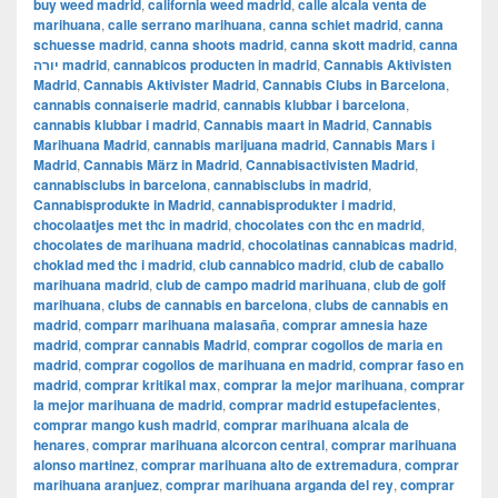
buy weed madrid
,
california weed madrid
,
calle alcala venta de
marihuana
,
calle serrano marihuana
,
canna schiet madrid
,
canna
schuesse madrid
,
canna shoots madrid
,
canna skott madrid
,
canna
יורה madrid
,
cannabicos producten in madrid
,
Cannabis Aktivisten
Madrid
,
Cannabis Aktivister Madrid
,
Cannabis Clubs in Barcelona
,
cannabis connaiserie madrid
,
cannabis klubbar i barcelona
,
cannabis klubbar i madrid
,
Cannabis maart in Madrid
,
Cannabis
Marihuana Madrid
,
cannabis marijuana madrid
,
Cannabis Mars i
Madrid
,
Cannabis März in Madrid
,
Cannabisactivisten Madrid
,
cannabisclubs in barcelona
,
cannabisclubs in madrid
,
Cannabisprodukte in Madrid
,
cannabisprodukter i madrid
,
chocolaatjes met thc in madrid
,
chocolates con thc en madrid
,
chocolates de marihuana madrid
,
chocolatinas cannabicas madrid
,
choklad med thc i madrid
,
club cannabico madrid
,
club de caballo
marihuana madrid
,
club de campo madrid marihuana
,
club de golf
marihuana
,
clubs de cannabis en barcelona
,
clubs de cannabis en
madrid
,
comparr marihuana malasaña
,
comprar amnesia haze
madrid
,
comprar cannabis Madrid
,
comprar cogollos de maria en
madrid
,
comprar cogollos de marihuana en madrid
,
comprar faso en
madrid
,
comprar kritikal max
,
comprar la mejor marihuana
,
comprar
la mejor marihuana de madrid
,
comprar madrid estupefacientes
,
comprar mango kush madrid
,
comprar marihuana alcala de
henares
,
comprar marihuana alcorcon central
,
comprar marihuana
alonso martinez
,
comprar marihuana alto de extremadura
,
comprar
marihuana aranjuez
,
comprar marihuana arganda del rey
,
comprar