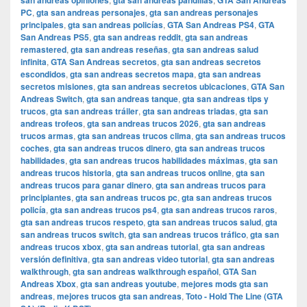
san andreas opiniones
gta san andreas pandillas
GTA San Andreas
PC
,
gta san andreas personajes
,
gta san andreas personajes
principales
,
gta san andreas policías
,
GTA San Andreas PS4
,
GTA
San Andreas PS5
,
gta san andreas reddit
,
gta san andreas
remastered
,
gta san andreas reseñas
,
gta san andreas salud
infinita
,
GTA San Andreas secretos
,
gta san andreas secretos
escondidos
,
gta san andreas secretos mapa
,
gta san andreas
secretos misiones
,
gta san andreas secretos ubicaciones
,
GTA San
Andreas Switch
,
gta san andreas tanque
,
gta san andreas tips y
trucos
,
gta san andreas tráiler
,
gta san andreas triadas
,
gta san
andreas trofeos
,
gta san andreas trucos 2026
,
gta san andreas
trucos armas
,
gta san andreas trucos clima
,
gta san andreas trucos
coches
,
gta san andreas trucos dinero
,
gta san andreas trucos
habilidades
,
gta san andreas trucos habilidades máximas
,
gta san
andreas trucos historia
,
gta san andreas trucos online
,
gta san
andreas trucos para ganar dinero
,
gta san andreas trucos para
principiantes
,
gta san andreas trucos pc
,
gta san andreas trucos
policía
,
gta san andreas trucos ps4
,
gta san andreas trucos raros
,
gta san andreas trucos respeto
,
gta san andreas trucos salud
,
gta
san andreas trucos switch
,
gta san andreas trucos tráfico
,
gta san
andreas trucos xbox
,
gta san andreas tutorial
,
gta san andreas
versión definitiva
,
gta san andreas video tutorial
,
gta san andreas
walkthrough
,
gta san andreas walkthrough español
,
GTA San
Andreas Xbox
,
gta san andreas youtube
,
mejores mods gta san
andreas
,
mejores trucos gta san andreas
,
Toto - Hold The Line (GTA