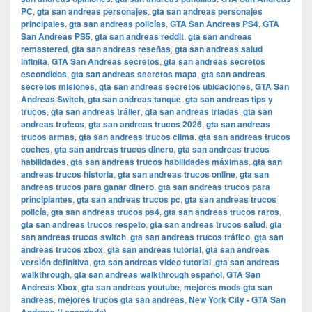
PC
,
gta san andreas personajes
,
gta san andreas personajes
principales
,
gta san andreas policías
,
GTA San Andreas PS4
,
GTA
San Andreas PS5
,
gta san andreas reddit
,
gta san andreas
remastered
,
gta san andreas reseñas
,
gta san andreas salud
infinita
,
GTA San Andreas secretos
,
gta san andreas secretos
escondidos
,
gta san andreas secretos mapa
,
gta san andreas
secretos misiones
,
gta san andreas secretos ubicaciones
,
GTA San
Andreas Switch
,
gta san andreas tanque
,
gta san andreas tips y
trucos
,
gta san andreas tráiler
,
gta san andreas triadas
,
gta san
andreas trofeos
,
gta san andreas trucos 2026
,
gta san andreas
trucos armas
,
gta san andreas trucos clima
,
gta san andreas trucos
coches
,
gta san andreas trucos dinero
,
gta san andreas trucos
habilidades
,
gta san andreas trucos habilidades máximas
,
gta san
andreas trucos historia
,
gta san andreas trucos online
,
gta san
andreas trucos para ganar dinero
,
gta san andreas trucos para
principiantes
,
gta san andreas trucos pc
,
gta san andreas trucos
policía
,
gta san andreas trucos ps4
,
gta san andreas trucos raros
,
gta san andreas trucos respeto
,
gta san andreas trucos salud
,
gta
san andreas trucos switch
,
gta san andreas trucos tráfico
,
gta san
andreas trucos xbox
,
gta san andreas tutorial
,
gta san andreas
versión definitiva
,
gta san andreas video tutorial
,
gta san andreas
walkthrough
,
gta san andreas walkthrough español
,
GTA San
Andreas Xbox
,
gta san andreas youtube
,
mejores mods gta san
andreas
,
mejores trucos gta san andreas
,
New York City - GTA San