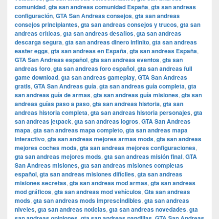
comunidad
,
gta san andreas comunidad España
,
gta san andreas
configuración
,
GTA San Andreas consejos
,
gta san andreas
consejos principiantes
,
gta san andreas consejos y trucos
,
gta san
andreas críticas
,
gta san andreas desafíos
,
gta san andreas
descarga segura
,
gta san andreas dinero infinito
,
gta san andreas
easter eggs
,
gta san andreas en España
,
gta san andreas España
,
GTA San Andreas español
,
gta san andreas eventos
,
gta san
andreas foro
,
gta san andreas foro español
,
gta san andreas full
game download
,
gta san andreas gameplay
,
GTA San Andreas
gratis
,
GTA San Andreas guía
,
gta san andreas guía completa
,
gta
san andreas guía de armas
,
gta san andreas guía misiones
,
gta san
andreas guías paso a paso
,
gta san andreas historia
,
gta san
andreas historia completa
,
gta san andreas historia personajes
,
gta
san andreas jetpack
,
gta san andreas logros
,
GTA San Andreas
mapa
,
gta san andreas mapa completo
,
gta san andreas mapa
interactivo
,
gta san andreas mejores armas mods
,
gta san andreas
mejores coches mods
,
gta san andreas mejores configuraciones
,
gta san andreas mejores mods
,
gta san andreas misión final
,
GTA
San Andreas misiones
,
gta san andreas misiones completas
español
,
gta san andreas misiones difíciles
,
gta san andreas
misiones secretas
,
gta san andreas mod armas
,
gta san andreas
mod gráficos
,
gta san andreas mod vehículos
,
Gta san andreas
mods
,
gta san andreas mods imprescindibles
,
gta san andreas
niveles
,
gta san andreas noticias
,
gta san andreas novedades
,
gta
san andreas opiniones
,
gta san andreas pandillas
,
GTA San Andreas