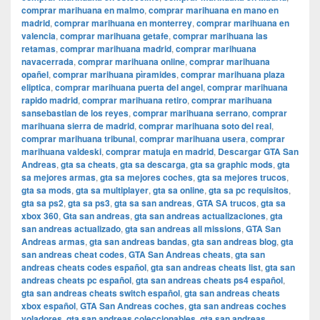
comprar marihuana en malmo
,
comprar marihuana en mano en
madrid
,
comprar marihuana en monterrey
,
comprar marihuana en
valencia
,
comprar marihuana getafe
,
comprar marihuana las
retamas
,
comprar marihuana madrid
,
comprar marihuana
navacerrada
,
comprar marihuana online
,
comprar marihuana
opañel
,
comprar marihuana pìramides
,
comprar marihuana plaza
eliptica
,
comprar marihuana puerta del angel
,
comprar marihuana
rapido madrid
,
comprar marihuana retiro
,
comprar marihuana
sansebastian de los reyes
,
comprar marihuana serrano
,
comprar
marihuana sierra de madrid
,
comprar marihuana soto del real
,
comprar marihuana tribunal
,
comprar marihuana usera
,
comprar
marihuana valdeski
,
comprar matuja en madrid
,
Descargar GTA San
Andreas
,
gta sa cheats
,
gta sa descarga
,
gta sa graphic mods
,
gta
sa mejores armas
,
gta sa mejores coches
,
gta sa mejores trucos
,
gta sa mods
,
gta sa multiplayer
,
gta sa online
,
gta sa pc requisitos
,
gta sa ps2
,
gta sa ps3
,
gta sa san andreas
,
GTA SA trucos
,
gta sa
xbox 360
,
Gta san andreas
,
gta san andreas actualizaciones
,
gta
san andreas actualizado
,
gta san andreas all missions
,
GTA San
Andreas armas
,
gta san andreas bandas
,
gta san andreas blog
,
gta
san andreas cheat codes
,
GTA San Andreas cheats
,
gta san
andreas cheats codes español
,
gta san andreas cheats list
,
gta san
andreas cheats pc español
,
gta san andreas cheats ps4 español
,
gta san andreas cheats switch español
,
gta san andreas cheats
xbox español
,
GTA San Andreas coches
,
gta san andreas coches
voladores
,
gta san andreas coleccionables
,
gta san andreas