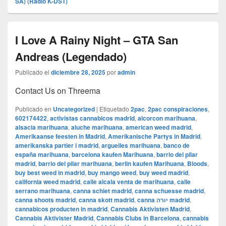
SA) (Radio K-DST)
I Love A Rainy Night – GTA San
Andreas (Legendado)
Publicado el
diciembre 28, 2025
por
admin
Contact Us on Threema
Publicado en
Uncategorized
|
Etiquetado
2pac
,
2pac conspiraciones
,
602174422
,
activistas cannabicos madrid
,
alcorcon marihuana
,
alsacia marihuana
,
aluche marihuana
,
american weed madrid
,
Amerikaanse feesten in Madrid
,
Amerikanische Partys in Madrid
,
amerikanska partier i madrid
,
arguelles marihuana
,
banco de
españa marihuana
,
barcelona kaufen Marihuana
,
barrio del pilar
madrid
,
barrio del pilar marihuana
,
berlin kaufen Marihuana
,
Bloods
,
buy best weed in madrid
,
buy mango weed
,
buy weed madrid
,
california weed madrid
,
calle alcala venta de marihuana
,
calle
serrano marihuana
,
canna schiet madrid
,
canna schuesse madrid
,
canna shoots madrid
,
canna skott madrid
,
canna יורה madrid
,
cannabicos producten in madrid
,
Cannabis Aktivisten Madrid
,
Cannabis Aktivister Madrid
,
Cannabis Clubs in Barcelona
,
cannabis