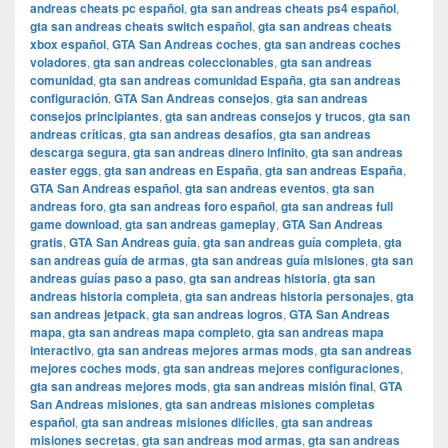
andreas cheats pc español
,
gta san andreas cheats ps4 español
,
gta san andreas cheats switch español
,
gta san andreas cheats
xbox español
,
GTA San Andreas coches
,
gta san andreas coches
voladores
,
gta san andreas coleccionables
,
gta san andreas
comunidad
,
gta san andreas comunidad España
,
gta san andreas
configuración
,
GTA San Andreas consejos
,
gta san andreas
consejos principiantes
,
gta san andreas consejos y trucos
,
gta san
andreas críticas
,
gta san andreas desafíos
,
gta san andreas
descarga segura
,
gta san andreas dinero infinito
,
gta san andreas
easter eggs
,
gta san andreas en España
,
gta san andreas España
,
GTA San Andreas español
,
gta san andreas eventos
,
gta san
andreas foro
,
gta san andreas foro español
,
gta san andreas full
game download
,
gta san andreas gameplay
,
GTA San Andreas
gratis
,
GTA San Andreas guía
,
gta san andreas guía completa
,
gta
san andreas guía de armas
,
gta san andreas guía misiones
,
gta san
andreas guías paso a paso
,
gta san andreas historia
,
gta san
andreas historia completa
,
gta san andreas historia personajes
,
gta
san andreas jetpack
,
gta san andreas logros
,
GTA San Andreas
mapa
,
gta san andreas mapa completo
,
gta san andreas mapa
interactivo
,
gta san andreas mejores armas mods
,
gta san andreas
mejores coches mods
,
gta san andreas mejores configuraciones
,
gta san andreas mejores mods
,
gta san andreas misión final
,
GTA
San Andreas misiones
,
gta san andreas misiones completas
español
,
gta san andreas misiones difíciles
,
gta san andreas
misiones secretas
,
gta san andreas mod armas
,
gta san andreas