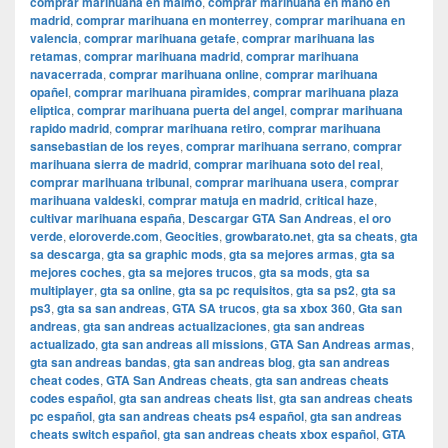
comprar marihuana en malmo
,
comprar marihuana en mano en
madrid
,
comprar marihuana en monterrey
,
comprar marihuana en
valencia
,
comprar marihuana getafe
,
comprar marihuana las
retamas
,
comprar marihuana madrid
,
comprar marihuana
navacerrada
,
comprar marihuana online
,
comprar marihuana
opañel
,
comprar marihuana pìramides
,
comprar marihuana plaza
eliptica
,
comprar marihuana puerta del angel
,
comprar marihuana
rapido madrid
,
comprar marihuana retiro
,
comprar marihuana
sansebastian de los reyes
,
comprar marihuana serrano
,
comprar
marihuana sierra de madrid
,
comprar marihuana soto del real
,
comprar marihuana tribunal
,
comprar marihuana usera
,
comprar
marihuana valdeski
,
comprar matuja en madrid
,
critical haze
,
cultivar marihuana españa
,
Descargar GTA San Andreas
,
el oro
verde
,
eloroverde.com
,
Geocities
,
growbarato.net
,
gta sa cheats
,
gta
sa descarga
,
gta sa graphic mods
,
gta sa mejores armas
,
gta sa
mejores coches
,
gta sa mejores trucos
,
gta sa mods
,
gta sa
multiplayer
,
gta sa online
,
gta sa pc requisitos
,
gta sa ps2
,
gta sa
ps3
,
gta sa san andreas
,
GTA SA trucos
,
gta sa xbox 360
,
Gta san
andreas
,
gta san andreas actualizaciones
,
gta san andreas
actualizado
,
gta san andreas all missions
,
GTA San Andreas armas
,
gta san andreas bandas
,
gta san andreas blog
,
gta san andreas
cheat codes
,
GTA San Andreas cheats
,
gta san andreas cheats
codes español
,
gta san andreas cheats list
,
gta san andreas cheats
pc español
,
gta san andreas cheats ps4 español
,
gta san andreas
cheats switch español
,
gta san andreas cheats xbox español
,
GTA