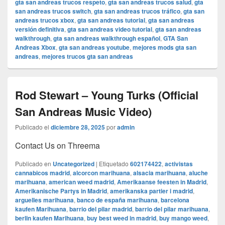
gta san andreas trucos respeto
,
gta san andreas trucos salud
,
gta
san andreas trucos switch
,
gta san andreas trucos tráfico
,
gta san
andreas trucos xbox
,
gta san andreas tutorial
,
gta san andreas
versión definitiva
,
gta san andreas video tutorial
,
gta san andreas
walkthrough
,
gta san andreas walkthrough español
,
GTA San
Andreas Xbox
,
gta san andreas youtube
,
mejores mods gta san
andreas
,
mejores trucos gta san andreas
Rod Stewart – Young Turks (Official
San Andreas Music Video)
Publicado el
diciembre 28, 2025
por
admin
Contact Us on Threema
Publicado en
Uncategorized
|
Etiquetado
602174422
,
activistas
cannabicos madrid
,
alcorcon marihuana
,
alsacia marihuana
,
aluche
marihuana
,
american weed madrid
,
Amerikaanse feesten in Madrid
,
Amerikanische Partys in Madrid
,
amerikanska partier i madrid
,
arguelles marihuana
,
banco de españa marihuana
,
barcelona
kaufen Marihuana
,
barrio del pilar madrid
,
barrio del pilar marihuana
,
berlin kaufen Marihuana
,
buy best weed in madrid
,
buy mango weed
,