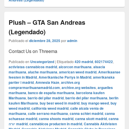
Andreas (Legendado)
Plush – GTA San Andreas
(Legendado)
Publicado el
diciembre 28, 2025
por
admin
Contact Us on Threema
Publicado en
Uncategorized
|
Etiquetado
420 madrid
,
602174422
,
activistas cannabicos madrid
,
alcorcon marihuana
,
alsacia
marihuana
,
aluche marihuana
,
american weed madrid
,
Amerikaanse
feesten in Madrid
,
Amerikanische Partys in Madrid
,
amerikanska
partier i madrid
,
Amnesia Haze
,
archive.org
comprarmarihuanamadrid.com
,
archive.org websites
,
arguelles
marihuana
,
banco de españa marihuana
,
barcelona kaufen
Marihuana
,
barrio del pilar madrid
,
barrio del pilar marihuana
,
berlin
kaufen Marihuana
,
buy best weed in madrid
,
buy mango weed
,
buy
weed madrid
,
california weed madrid
,
calle alcala venta de
marihuana
,
calle serrano marihuana
,
canna schiet madrid
,
canna
schuesse madrid
,
canna shoots madrid
,
canna skott madrid
,
canna
יורה madrid
,
cannabicos producten in madrid
,
Cannabis Aktivisten
,
,
,