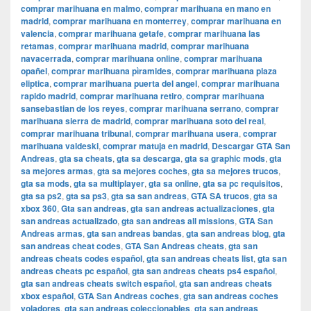
comprar marihuana en malmo
,
comprar marihuana en mano en
madrid
,
comprar marihuana en monterrey
,
comprar marihuana en
valencia
,
comprar marihuana getafe
,
comprar marihuana las
retamas
,
comprar marihuana madrid
,
comprar marihuana
navacerrada
,
comprar marihuana online
,
comprar marihuana
opañel
,
comprar marihuana pìramides
,
comprar marihuana plaza
eliptica
,
comprar marihuana puerta del angel
,
comprar marihuana
rapido madrid
,
comprar marihuana retiro
,
comprar marihuana
sansebastian de los reyes
,
comprar marihuana serrano
,
comprar
marihuana sierra de madrid
,
comprar marihuana soto del real
,
comprar marihuana tribunal
,
comprar marihuana usera
,
comprar
marihuana valdeski
,
comprar matuja en madrid
,
Descargar GTA San
Andreas
,
gta sa cheats
,
gta sa descarga
,
gta sa graphic mods
,
gta
sa mejores armas
,
gta sa mejores coches
,
gta sa mejores trucos
,
gta sa mods
,
gta sa multiplayer
,
gta sa online
,
gta sa pc requisitos
,
gta sa ps2
,
gta sa ps3
,
gta sa san andreas
,
GTA SA trucos
,
gta sa
xbox 360
,
Gta san andreas
,
gta san andreas actualizaciones
,
gta
san andreas actualizado
,
gta san andreas all missions
,
GTA San
Andreas armas
,
gta san andreas bandas
,
gta san andreas blog
,
gta
san andreas cheat codes
,
GTA San Andreas cheats
,
gta san
andreas cheats codes español
,
gta san andreas cheats list
,
gta san
andreas cheats pc español
,
gta san andreas cheats ps4 español
,
gta san andreas cheats switch español
,
gta san andreas cheats
xbox español
,
GTA San Andreas coches
,
gta san andreas coches
voladores
,
gta san andreas coleccionables
,
gta san andreas