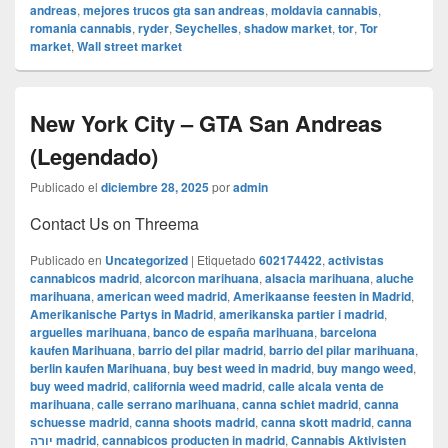
andreas
,
mejores trucos gta san andreas
,
moldavia cannabis
,
romania cannabis
,
ryder
,
Seychelles
,
shadow market
,
tor
,
Tor
market
,
Wall street market
New York City – GTA San Andreas
(Legendado)
Publicado el
diciembre 28, 2025
por
admin
Contact Us on Threema
Publicado en
Uncategorized
|
Etiquetado
602174422
,
activistas
cannabicos madrid
,
alcorcon marihuana
,
alsacia marihuana
,
aluche
marihuana
,
american weed madrid
,
Amerikaanse feesten in Madrid
,
Amerikanische Partys in Madrid
,
amerikanska partier i madrid
,
arguelles marihuana
,
banco de españa marihuana
,
barcelona
kaufen Marihuana
,
barrio del pilar madrid
,
barrio del pilar marihuana
,
berlin kaufen Marihuana
,
buy best weed in madrid
,
buy mango weed
,
buy weed madrid
,
california weed madrid
,
calle alcala venta de
marihuana
,
calle serrano marihuana
,
canna schiet madrid
,
canna
schuesse madrid
,
canna shoots madrid
,
canna skott madrid
,
canna
יורה madrid
,
cannabicos producten in madrid
,
Cannabis Aktivisten