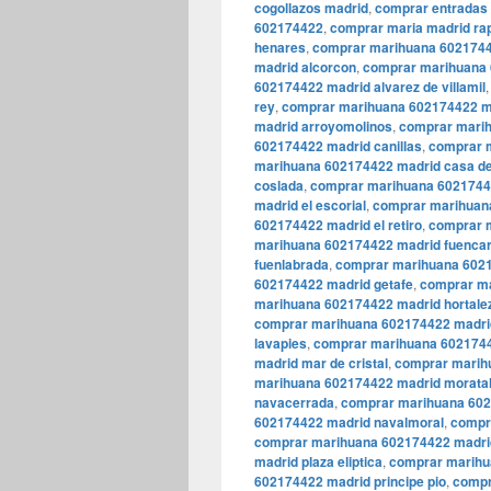
cogollazos madrid
,
comprar entradas 
602174422
,
comprar maria madrid ra
henares
,
comprar marihuana 6021744
madrid alcorcon
,
comprar marihuana 
602174422 madrid alvarez de villamil
rey
,
comprar marihuana 602174422 ma
madrid arroyomolinos
,
comprar marih
602174422 madrid canillas
,
comprar m
marihuana 602174422 madrid casa d
coslada
,
comprar marihuana 60217442
madrid el escorial
,
comprar marihuana
602174422 madrid el retiro
,
comprar 
marihuana 602174422 madrid fuencar
fuenlabrada
,
comprar marihuana 6021
602174422 madrid getafe
,
comprar ma
marihuana 602174422 madrid hortale
comprar marihuana 602174422 madrid
lavapies
,
comprar marihuana 6021744
madrid mar de cristal
,
comprar marih
marihuana 602174422 madrid morata
navacerrada
,
comprar marihuana 602
602174422 madrid navalmoral
,
compr
comprar marihuana 602174422 madrid
madrid plaza eliptica
,
comprar marihu
602174422 madrid principe pio
,
compr