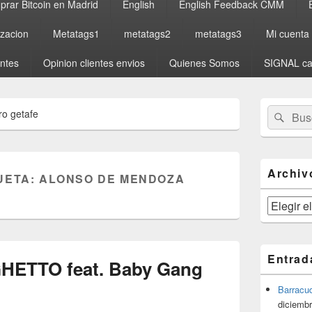
rar Bitcoin en Madrid
English
English Feedback CMM
izacion
Metatags1
metatags2
metatags3
Mi cuenta
entes
Opinion clientes envios
Quienes Somos
SIGNAL ca
El
Buscar
Busc
o getafe
área
por:
de
widget
barra
lateral
Archiv
UETA:
ALONSO DE MENDOZA
primaria
Archivos
Entrad
GHETTO feat. Baby Gang
Barracu
diciembr