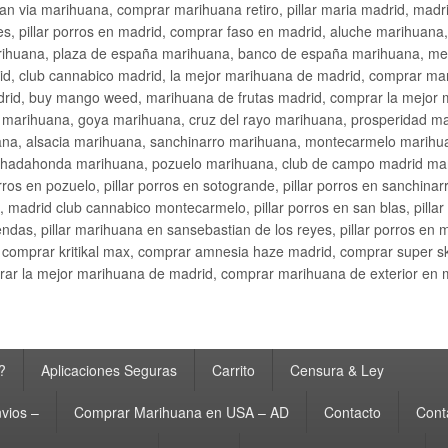
an via marihuana, comprar marihuana retiro, pillar maria madrid, mad
s, pillar porros en madrid, comprar faso en madrid, aluche marihuana,
rihuana, plaza de españa marihuana, banco de españa marihuana, metr
d, club cannabico madrid, la mejor marihuana de madrid, comprar mari
drid, buy mango weed, marihuana de frutas madrid, comprar la mejor
d marihuana, goya marihuana, cruz del rayo marihuana, prosperidad m
na, alsacia marihuana, sanchinarro marihuana, montecarmelo marihua
hadahonda marihuana, pozuelo marihuana, club de campo madrid mari
ros en pozuelo, pillar porros en sotogrande, pillar porros en sanchinar
madrid club cannabico montecarmelo, pillar porros en san blas, pillar p
cobendas, pillar marihuana en sansebastian de los reyes, pillar porros 
comprar kritikal max, comprar amnesia haze madrid, comprar super 
ar la mejor marihuana de madrid, comprar marihuana de exterior en 
?
Aplicaciones Seguras
Carrito
Censura & Ley
vios –
Comprar Marihuana en USA – AD
Contacto
Cont