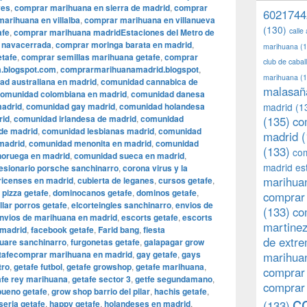
yes
,
comprar marihuana en sierra de madrid
,
comprar
6021744
arihuana en villalba
,
comprar marihuana en villanueva
(130)
calle
afe
,
comprar marihuana madridEstaciones del Metro de
 navacerrada
,
comprar moringa barata en madrid
,
marihuana
(1
etafe
,
comprar semillas marihuana getafe
,
comprar
club de caba
.blogspot.com
,
comprarmarihuanamadrid.blogspot
,
marihuana
(1
ad australiana en madrid
,
comunidad cannabica de
malasañ
omunidad colombiana en madrid
,
comunidad danesa
madrid
,
comunidad gay madrid
,
comunidad holandesa
madrid
(1
rid
,
comunidad irlandesa de madrid
,
comunidad
(135)
co
de madrid
,
comunidad lesbianas madrid
,
comunidad
madrid
(
madrid
,
comunidad menonita en madrid
,
comunidad
(133)
com
oruega en madrid
,
comunidad sueca en madrid
,
madrid es
esionario porsche sanchinarro
,
corona virus y la
marihuan
ricenses en madrid
,
cubierta de leganes
,
cursos getafe
,
 pizza getafe
,
dominocanos getafe
,
dominos getafe
,
comprar 
llar porros getafe
,
elcorteingles sanchinarro
,
envios de
(133)
co
nvios de marihuana en madrid
,
escorts getafe
,
escorts
martine
 madrid
,
facebook getafe
,
Farid bang
,
fiesta
de extr
uare sanchinarro
,
furgonetas getafe
,
galapagar grow
etafecomprar marihuana en madrid
,
gay getafe
,
gays
marihuan
tro
,
getafe futbol
,
getafe growshop
,
getafe marihuana
,
comprar
afe rey marihuana
,
getafe sector 3
,
getfe segundamano
,
comprar
bueno getafe
,
grow shop barrio del pilar
,
hachis getafe
,
c
eria getafe
,
happy getafe
,
holandeses en madrid
,
(133)