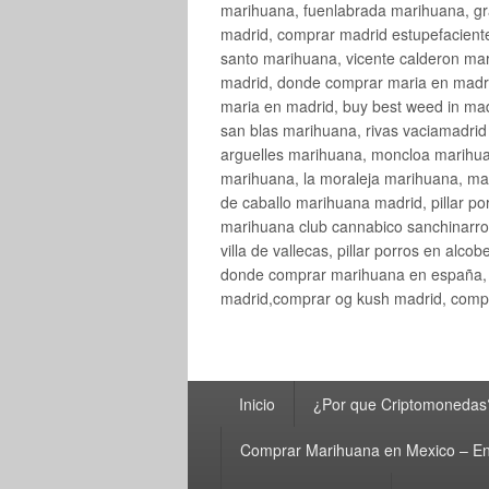
marihuana, fuenlabrada marihuana, gr
madrid, comprar madrid estupefaciente
santo marihuana, vicente calderon ma
madrid, donde comprar maria en madri
maria en madrid, buy best weed in ma
san blas marihuana, rivas vaciamadri
arguelles marihuana, moncloa marihua
marihuana, la moraleja marihuana, ma
de caballo marihuana madrid, pillar por
marihuana club cannabico sanchinarro, 
villa de vallecas, pillar porros en al
donde comprar marihuana en españa, 
madrid,comprar og kush madrid, compr
Menú
Inicio
¿Por que Criptomonedas
principal
Comprar Marihuana en Mexico – En