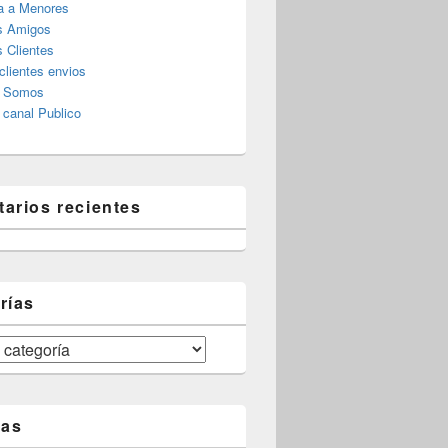
a a Menores
s Amigos
 Clientes
clientes envios
s Somos
canal Publico
arios recientes
rías
tas