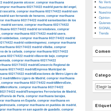
No Vent
2 madrid puente alcocer
,
comprar marihuana
omprar marihuana 602174422 madrid puerta del angel
,
Nuestro
 rascafria
,
comprar marihuana 602174422 madrid san
Nuestros
adrid san fernando de henares
,
comprar marihuana
Opinion 
ar marihuana 602174422 madrid sansebastian de los
Quiene
 madrid serrano
,
comprar marihuana 602174422
SIGNAL 
ihuana 602174422 madrid torrelodones
,
comprar
Tienda
,
comprar marihuana 602174422 madrid usera
,
d valdebebas
,
comprar marihuana 602174422 madrid
02174422 madrid valdemingomez
,
comprar marihuana
marihuana 602174422 madrid villalba
,
comprar
Coment
va de la cañada
,
comprar marihuana 602174422
ana 602174422 madrid villaverde bajo
,
comprar
quemada
,
comprar marihuana 602174422
rihuana 602174422 madridConsorcio Regional de
huana 602174422 madridEmpresa Municipal de
uana 602174422 madridEstaciones de Metro Ligero de
Catego
 madridMetro Ligero de Madrid
,
comprar marihuana
,
comprar marihuana 602174422 madridMetroEste
,
Categorías
dMetroNorte
,
comprar marihuana 602174422
602174422 madridTransportes Ferroviarios de Madrid
,
Tranvía de Parla
,
comprar marihuana barajas
,
rar marihuana en España
,
comprar marihuana en
pedrezuela
,
comprar marihuana en pueblos de madrid
,
Etique
rar marihuana en san agustin de guadalix
,
comprar