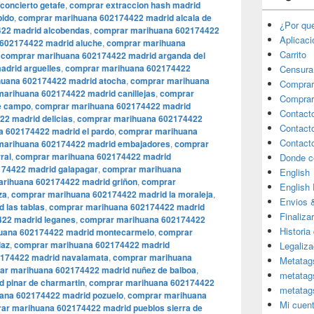
concierto getafe
,
comprar extraccion hash madrid
pido
,
comprar marihuana 602174422 madrid alcala de
¿Por qu
22 madrid alcobendas
,
comprar marihuana 602174422
Aplicac
602174422 madrid aluche
,
comprar marihuana
Carrito
,
comprar marihuana 602174422 madrid arganda del
drid arguelles
,
comprar marihuana 602174422
Censura
uana 602174422 madrid atocha
,
comprar marihuana
Comprar
arihuana 602174422 madrid canillejas
,
comprar
Comprar
e campo
,
comprar marihuana 602174422 madrid
Contact
2 madrid delicias
,
comprar marihuana 602174422
Contact
 602174422 madrid el pardo
,
comprar marihuana
Contact
marihuana 602174422 madrid embajadores
,
comprar
ral
,
comprar marihuana 602174422 madrid
Donde c
74422 madrid galapagar
,
comprar marihuana
English
rihuana 602174422 madrid griñon
,
comprar
English
za
,
comprar marihuana 602174422 madrid la moraleja
,
Envios 
 las tablas
,
comprar marihuana 602174422 madrid
Finaliza
22 madrid leganes
,
comprar marihuana 602174422
Historia
uana 602174422 madrid montecarmelo
,
comprar
laz
,
comprar marihuana 602174422 madrid
Legaliza
174422 madrid navalamata
,
comprar marihuana
Metatag
ar marihuana 602174422 madrid nuñez de balboa
,
metatag
 pinar de charmartin
,
comprar marihuana 602174422
metatag
ana 602174422 madrid pozuelo
,
comprar marihuana
Mi cuen
ar marihuana 602174422 madrid pueblos sierra de