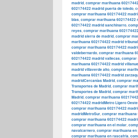
madrid
,
comprar marihuana 60217442
602174422 madrid puerta de toledo
,
c
comprar marihuana 602174422 madrid
blas
,
comprar marihuana 602174422 m
602174422 madrid sanchinarro
,
compr
reyes
,
comprar marihuana 602174422
madrid sierra de madrid
,
comprar mar
marihuana 602174422 madrid tribunal
comprar marihuana 602174422 madri
valdebernardo
,
comprar marihuana 6
602174422 madrid vallecas
,
comprar 
marihuana 602174422 madrid villanue
madrid villaverde alto
,
comprar marihu
marihuana 602174422 madrid zarza
madridCercanías Madrid
,
comprar ma
Transportes de Madrid
,
comprar mari
Transportes de Madrid
,
comprar marih
Madrid
,
comprar marihuana 602174422
602174422 madridMetro Ligero Oeste
comprar marihuana 602174422 madri
madridMetroSur
,
comprar marihuana 
comprar marihuana 602174422 madrid
comprar marihuana en el molar
,
comp
navalcarnero
,
comprar marihuana en 
comprar marihuana en rascafria
,
comp