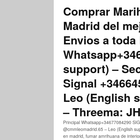
Comprar Marih
Madrid del me
Envios a toda 
Whatsapp+3467
support) – Se
Signal +3466
Leo (English 
– Threema: 
Principal Whatsapp+34677084290 SIGN
@cmmleomadrid.65 – Leo (English su
en madrid, fumar amrihuana de interior