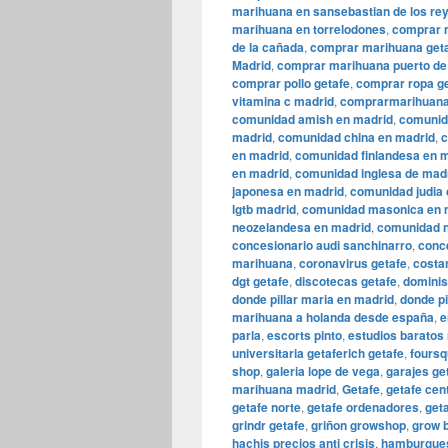
marihuana en sansebastian de los re
marihuana en torrelodones
,
comprar m
de la cañada
,
comprar marihuana get
Madrid
,
comprar marihuana puerto de
comprar pollo getafe
,
comprar ropa g
vitamina c madrid
,
comprarmarihuana
comunidad amish en madrid
,
comunid
madrid
,
comunidad china en madrid
,
c
en madrid
,
comunidad finlandesa en 
en madrid
,
comunidad inglesa de mad
japonesa en madrid
,
comunidad judia 
lgtb madrid
,
comunidad masonica en 
neozelandesa en madrid
,
comunidad n
concesionario audi sanchinarro
,
conc
marihuana
,
coronavirus getafe
,
costa
dgt getafe
,
discotecas getafe
,
dominis
donde pillar maria en madrid
,
donde pi
marihuana a holanda desde españa
,
e
parla
,
escorts pinto
,
estudios baratos
universitaria getaferich getafe
,
foursq
shop
,
galeria lope de vega
,
garajes g
marihuana madrid
,
Getafe
,
getafe cen
getafe norte
,
getafe ordenadores
,
get
grindr getafe
,
griñon growshop
,
grow 
hachis precios anti crisis
,
hamburgues