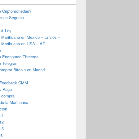
e Criptomonedas?
iones Seguras
 & Ley
 Marihuana en Mexico – Envios –
 Marihuana en USA – AD
o
o Encriptado Threema
o Telegram
omprar Bitcoin en Madrid
 Feedback CMM
& Pago
r compra
 de la Marihuana
cion
s1
s2
s3
ta