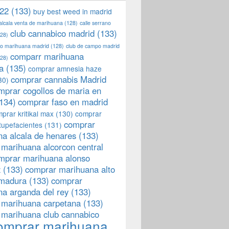
22
(133)
buy best weed in madrid
 alcala venta de marihuana
(128)
calle serrano
club cannabico madrid
(133)
28)
llo marihuana madrid
(128)
club de campo madrid
comparr marihuana
28)
a
(135)
comprar amnesia haze
comprar cannabis Madrid
30)
mprar cogollos de maria en
134)
comprar faso en madrid
prar kritikal max
(130)
comprar
comprar
tupefacientes
(131)
a alcala de henares
(133)
marihuana alcorcon central
mprar marihuana alonso
z
(133)
comprar marihuana alto
emadura
(133)
comprar
a arganda del rey
(133)
 marihuana carpetana
(133)
 marihuana club cannabico
omprar marihuana