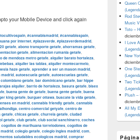
Queen O
(Legend
Rod Stew
o your Mobile Device and click again
Music V
Toto – 
tocultivospain
,
#cannabismadrid
,
#cannabisspain
,
diciembr
uana por internet
,
#plazaverde
,
#plazaverdemadrid
,
I Love 
20 getafe
,
abono transporte getafe
,
ahorramas getafe
,
(Legend
mentacion getafe
,
alimentacion rumania getafe
,
New Yor
o de mendoza metro getafe
,
alquiler barato hortaleza
,
diciembr
ldebebas
,
alquiler las tablas
,
alquiler montecarmelo
,
One Ste
esia haze getafe
,
aprender a ser un mason madrid
,
n madrid
,
autoescuela getafe
,
autoescuelas getafe
,
(Legend
 colombiano getafe
,
bar dominicano getafe
,
bar hippe
Two Tic
arajas alquiler
,
barrio de hortaleza
,
basura getafe
,
bisex
(Legend
afe
,
buena gente de getafe
,
buena gente getafe
,
buena
Plush –
ger king getafe
,
burguer ottawa
,
buscate la vida getafe
,
diciembr
enses en madrid
,
cannabis friendly getafe
,
cannabis
All My 
 alhondiga
,
centro comercial getyafe
,
centro de
 getafe
,
chicas getafe
,
churreia getafe
,
ciudad
(Legend
ol getafe
,
club getafe
,
club social sanchinarro
,
coches
,
cogollos de marihuana torrelodones
,
cogollos de
 madrid
,
colegio getafe
,
colegio ingles madrid
,
com
,
imentos saludables ecologicos madrid
,
comprar
Página