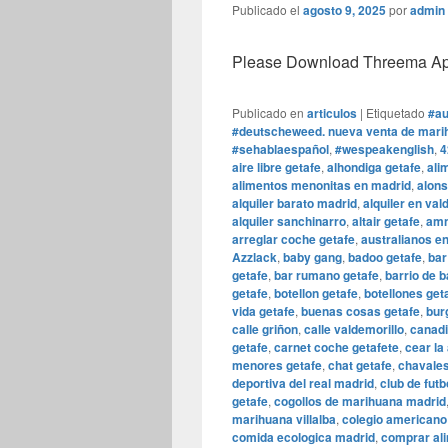
Publicado el
agosto 9, 2025
por
admin
Please Download Threema Appt
Publicado en
articulos
|
Etiquetado
#au
#deutscheweed. nueva venta de marih
#sehablaespañol
,
#wespeakenglish
,
4
aire libre getafe
,
alhondiga getafe
,
ali
alimentos menonitas en madrid
,
alons
alquiler barato madrid
,
alquiler en va
alquiler sanchinarro
,
altair getafe
,
amn
arreglar coche getafe
,
australianos e
Azzlack
,
baby gang
,
badoo getafe
,
bar
getafe
,
bar rumano getafe
,
barrio de b
getafe
,
botellon getafe
,
botellones get
vida getafe
,
buenas cosas getafe
,
bur
calle griñon
,
calle valdemorillo
,
canadi
getafe
,
carnet coche getafete
,
cear la
menores getafe
,
chat getafe
,
chavales
deportiva del real madrid
,
club de futb
getafe
,
cogollos de marihuana madrid
marihuana villalba
,
colegio americano
comida ecologica madrid
,
comprar al