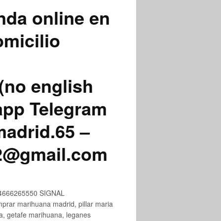
nda online en
micilio
(no english
app Telegram
adrid.65 –
72@gmail.com
+34666265550 SIGNAL
ar marihuana madrid, pillar maria
na, getafe marihuana, leganes