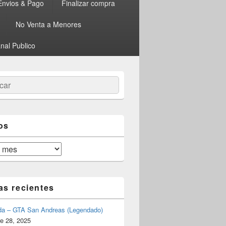
Envios & Pago
Finalizar compra
No Venta a Menores
nal Publico
ar
os
as recientes
da – GTA San Andreas (Legendado)
e 28, 2025