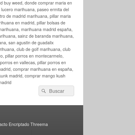
rid buy weed, donde comprar maria en
 lucero marihuana, paseo ermita del
o de madrid marihuana, pillar maria
huana en madrid, pillar bolsas de
 marihuana, marihuana madrid españa,
arihuana, sainz de baranda marihuana,
na, san agustin de guadalix
huana, club de golf marihuana, club
ro, pillar porros en montecarmelo,
orros en vallecas, pillar porros en
en madrid, comprar marihuana en españa,
skunk madrid, comprar mango kush
madrid
Buscar
Buscar
por:
acto Encriptado Threema