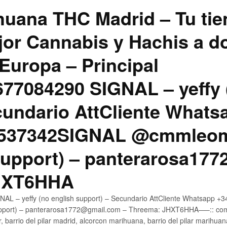
uana THC Madrid – Tu tie
jor Cannabis y Hachis a do
Europa – Principal
7084290 SIGNAL – yeffy 
cundario AttCliente Whats
4537342SIGNAL @cmmleom
support) – panterarosa17
JHXT6HHA
AL – yeffy (no english support) – Secundario AttCliente Whatsapp 
pport) – panterarosa1772@gmail.com – Threema: JHXT6HHA—–:: compr
, barrio del pilar madrid, alcorcon marihuana, barrio del pilar marihua