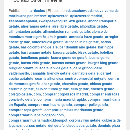
Publicado en
articulos
|
Etiquetado
#deutscheweed. nueva venta de
marihuana por internet
,
#plazaverde
,
#plazaverdemadrid
,
#sehablaespañol
,
#wespeakenglish
,
420 getafe
,
abono transporte
getafe
,
ahorramas getafe
,
aire libre getafe
,
alhondiga getafe
,
alimentacion getafe
,
alimentacion rumania getafe
,
alonso de
mendoza metro getafe
,
altair getafe
,
amnesia haze getafe
,
arreglar
coche getafe
,
autoescuela getafe
,
autoescuelas getafe
,
badoo
getafe
,
bar colombiano getafe
,
bar dominicano getafe
,
bar hippe
getafe
,
bar rumano getafe
,
basura getafe
,
bisex getafe
,
botellon
getafe
,
botellones getafe
,
buena gente de getafe
,
buena gente
getafe
,
buena vida getafe
,
buenas cosas getafe
,
burger king getafe
,
burguer ottawa
,
buscate la vida getafe
,
calle griñon
,
calle
valdemorillo
,
cannabis friendly getafe
,
cannabis getafe
,
carnet
coche getafete
,
cear la alhondiga
,
centro comercial getyafe
,
centro
de menores getafe
,
chat getafe
,
chavales getafe
,
chicas getafe
,
churreia getafe
,
club de futbol getafe
,
club getafe
,
coches getafe
,
colegio getafe
,
com
,
comprar cogollazos madrid
,
comprar entradas
concierto getafe
,
comprar maria madrid rapido
,
comprar marihuana
en España
,
comprar marihuana getafe
,
comprar pollo getafe
,
comprar ropa getafe
,
comprar semillas marihuana getafe
,
comprarmarihuana.blogspot.com
,
comprarmarihuanamadrid.blogspot
,
coronavirus getafe
,
cubierta de
leganes
,
cursos getafe
,
dgt getafe
,
discotecas getafe
,
dominis pizza