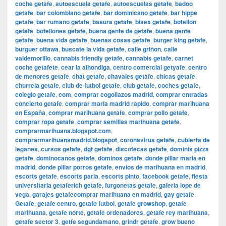
coche getafe
,
autoescuela getafe
,
autoescuelas getafe
,
badoo
getafe
,
bar colombiano getafe
,
bar dominicano getafe
,
bar hippe
getafe
,
bar rumano getafe
,
basura getafe
,
bisex getafe
,
botellon
getafe
,
botellones getafe
,
buena gente de getafe
,
buena gente
getafe
,
buena vida getafe
,
buenas cosas getafe
,
burger king getafe
,
burguer ottawa
,
buscate la vida getafe
,
calle griñon
,
calle
valdemorillo
,
cannabis friendly getafe
,
cannabis getafe
,
carnet
coche getafete
,
cear la alhondiga
,
centro comercial getyafe
,
centro
de menores getafe
,
chat getafe
,
chavales getafe
,
chicas getafe
,
churreia getafe
,
club de futbol getafe
,
club getafe
,
coches getafe
,
colegio getafe
,
com
,
comprar cogollazos madrid
,
comprar entradas
concierto getafe
,
comprar maria madrid rapido
,
comprar marihuana
en España
,
comprar marihuana getafe
,
comprar pollo getafe
,
comprar ropa getafe
,
comprar semillas marihuana getafe
,
comprarmarihuana.blogspot.com
,
comprarmarihuanamadrid.blogspot
,
coronavirus getafe
,
cubierta de
leganes
,
cursos getafe
,
dgt getafe
,
discotecas getafe
,
dominis pizza
getafe
,
dominocanos getafe
,
dominos getafe
,
donde pillar maria en
madrid
,
donde pillar porros getafe
,
envios de marihuana en madrid
,
escorts getafe
,
escorts parla
,
escorts pinto
,
facebook getafe
,
fiesta
universitaria getaferich getafe
,
furgonetas getafe
,
galeria lope de
vega
,
garajes getafecomprar marihuana en madrid
,
gay getafe
,
Getafe
,
getafe centro
,
getafe futbol
,
getafe growshop
,
getafe
marihuana
,
getafe norte
,
getafe ordenadores
,
getafe rey marihuana
,
getafe sector 3
,
getfe segundamano
,
grindr getafe
,
grow bueno