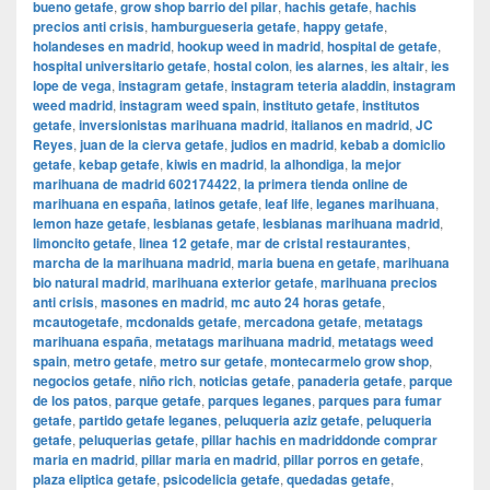
bueno getafe
,
grow shop barrio del pilar
,
hachis getafe
,
hachis
precios anti crisis
,
hamburgueseria getafe
,
happy getafe
,
holandeses en madrid
,
hookup weed in madrid
,
hospital de getafe
,
hospital universitario getafe
,
hostal colon
,
ies alarnes
,
ies altair
,
ies
lope de vega
,
instagram getafe
,
instagram teteria aladdin
,
instagram
weed madrid
,
instagram weed spain
,
instituto getafe
,
institutos
getafe
,
inversionistas marihuana madrid
,
italianos en madrid
,
JC
Reyes
,
juan de la cierva getafe
,
judios en madrid
,
kebab a domiclio
getafe
,
kebap getafe
,
kiwis en madrid
,
la alhondiga
,
la mejor
marihuana de madrid 602174422
,
la primera tienda online de
marihuana en españa
,
latinos getafe
,
leaf life
,
leganes marihuana
,
lemon haze getafe
,
lesbianas getafe
,
lesbianas marihuana madrid
,
limoncito getafe
,
linea 12 getafe
,
mar de cristal restaurantes
,
marcha de la marihuana madrid
,
maria buena en getafe
,
marihuana
bio natural madrid
,
marihuana exterior getafe
,
marihuana precios
anti crisis
,
masones en madrid
,
mc auto 24 horas getafe
,
mcautogetafe
,
mcdonalds getafe
,
mercadona getafe
,
metatags
marihuana españa
,
metatags marihuana madrid
,
metatags weed
spain
,
metro getafe
,
metro sur getafe
,
montecarmelo grow shop
,
negocios getafe
,
niño rich
,
noticias getafe
,
panaderia getafe
,
parque
de los patos
,
parque getafe
,
parques leganes
,
parques para fumar
getafe
,
partido getafe leganes
,
peluqueria aziz getafe
,
peluqueria
getafe
,
peluquerias getafe
,
pillar hachis en madriddonde comprar
maria en madrid
,
pillar maria en madrid
,
pillar porros en getafe
,
plaza eliptica getafe
,
psicodelicia getafe
,
quedadas getafe
,