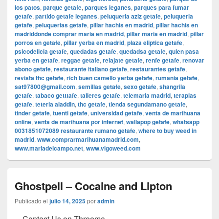
los patos
,
parque getafe
,
parques leganes
,
parques para fumar
getafe
,
partido getafe leganes
,
peluqueria aziz getafe
,
peluqueria
getafe
,
peluquerias getafe
,
pillar hachis en madrid
,
pillar hachis en
madriddonde comprar maria en madrid
,
pillar maria en madrid
,
pillar
porros en getafe
,
pillar yerba en madrid
,
plaza eliptica getafe
,
psicodelicia getafe
,
quedadas getafe
,
quedadsa getafe
,
quien pasa
yerba en getafe
,
reggae getafe
,
relajate getafe
,
renfe getafe
,
renovar
abono getafe
,
restaurante italiano getafe
,
restaurantes getafe
,
revista thc getafe
,
rich buen camello yerba getafe
,
rumania getafe
,
sat97800@gmail.com
,
semillas getafe
,
sexo getafe
,
shangrila
getafe
,
tabaco getttafe
,
talleres getafe
,
telemaria madrid
,
terapias
getafe
,
teteria aladdin
,
thc getafe
,
tienda segundamano getafe
,
tinder getafe
,
tuenti getafe
,
universidad getafe
,
venta de marihuana
online
,
venta de marihuana por internet
,
wallapop getafe
,
whatsapp
0031851072089 restaurante rumano getafe
,
where to buy weed in
madrid
,
www.comprarmarihuanamadrid.com
,
www.mariadelcampo.net
,
www.vigoweed.com
Ghostpell – Cocaine and Lipton
Publicado el
julio 14, 2025
por
admin
Contact Us on Threema