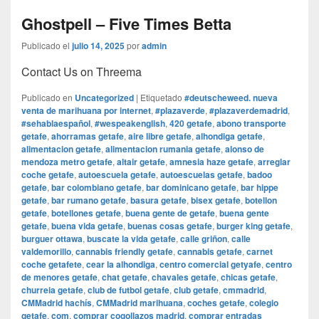
Ghostpell – Five Times Betta
Publicado el
julio 14, 2025
por
admin
Contact Us on Threema
Publicado en
Uncategorized
|
Etiquetado
#deutscheweed. nueva
venta de marihuana por internet
,
#plazaverde
,
#plazaverdemadrid
,
#sehablaespañol
,
#wespeakenglish
,
420 getafe
,
abono transporte
getafe
,
ahorramas getafe
,
aire libre getafe
,
alhondiga getafe
,
alimentacion getafe
,
alimentacion rumania getafe
,
alonso de
mendoza metro getafe
,
altair getafe
,
amnesia haze getafe
,
arreglar
coche getafe
,
autoescuela getafe
,
autoescuelas getafe
,
badoo
getafe
,
bar colombiano getafe
,
bar dominicano getafe
,
bar hippe
getafe
,
bar rumano getafe
,
basura getafe
,
bisex getafe
,
botellon
getafe
,
botellones getafe
,
buena gente de getafe
,
buena gente
getafe
,
buena vida getafe
,
buenas cosas getafe
,
burger king getafe
,
burguer ottawa
,
buscate la vida getafe
,
calle griñon
,
calle
valdemorillo
,
cannabis friendly getafe
,
cannabis getafe
,
carnet
coche getafete
,
cear la alhondiga
,
centro comercial getyafe
,
centro
de menores getafe
,
chat getafe
,
chavales getafe
,
chicas getafe
,
churreia getafe
,
club de futbol getafe
,
club getafe
,
cmmadrid
,
CMMadrid hachís
,
CMMadrid marihuana
,
coches getafe
,
colegio
getafe
,
com
,
comprar cogollazos madrid
,
comprar entradas