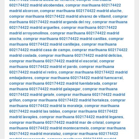
602174422 madrid alcobendas
,
comprar marihuana 602174422
madrid alcorcon
,
comprar marihuana 602174422 madrid aluche
,
comprar marihuana 602174422 madrid alvarez de villamil
,
comprar
marihuana 602174422 madrid arganda del rey
,
comprar marihuana
602174422 madrid arguelles
,
comprar marihuana 602174422
madrid arroyomolinos
,
comprar marihuana 602174422 madrid
atocha
,
comprar marihuana 602174422 madrid canillas
,
comprar
marihuana 602174422 madrid canillejas
,
comprar marihuana
602174422 madrid casa de campo
,
comprar marihuana 602174422
madrid coslada
,
comprar marihuana 602174422 madrid delicias
,
comprar marihuana 602174422 madrid el escorial
,
comprar
marihuana 602174422 madrid el pardo
,
comprar marihuana
602174422 madrid el retiro
,
comprar marihuana 602174422 madrid
embajadores
,
comprar marihuana 602174422 madrid fuencarral
,
comprar marihuana 602174422 madrid fuenlabrada
,
comprar
marihuana 602174422 madrid galapagar
,
comprar marihuana
602174422 madrid getafe
,
comprar marihuana 602174422 madrid
griñon
,
comprar marihuana 602174422 madrid hortaleza
,
comprar
marihuana 602174422 madrid la moraleja
,
comprar marihuana
602174422 madrid las tablas
,
comprar marihuana 602174422
madrid lavapies
,
comprar marihuana 602174422 madrid leganes
,
comprar marihuana 602174422 madrid mar de cristal
,
comprar
marihuana 602174422 madrid montecarmelo
,
comprar marihuana
602174422 madrid moratalaz
,
comprar marihuana 602174422
,