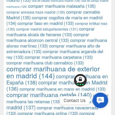
madrid
(133)
club de caballo marihuana madrid
(128)
club de campo madrid
comparr marihuana malasaña
(135)
marihuana
(128)
comprar cannabis
comprar amnesia haze madrid
(130)
Madrid
(135)
comprar cogollos de maria en madrid
(134)
comprar faso en madrid
(133)
comprar kritikal max
comprar
(130)
comprar madrid estupefacientes
(131)
marihuana alcala de henares
(133)
comprar
marihuana alcorcon central
(133)
comprar marihuana
alonso martinez
(133)
comprar marihuana alto de
extremadura
(133)
comprar marihuana arganda del
rey
(133)
comprar marihuana carpetana
(133)
comprar marihuana club cannabico
(133)
comprar marihuana de exterior
en madrid
(144)
comprar marihuana en
España
(138)
comprar marihuana en Madrid
(136)
comprar marihuana en mano en madrid
(133)
comprar marihuana getafe
(140)
comprar
Contac
comprar marihuana
Contact Us
marihuana las retamas
(133)
Us
madrid
(137)
comprar marihuana navacerrada
(133)
comprar marihuana online
(133)
comprar