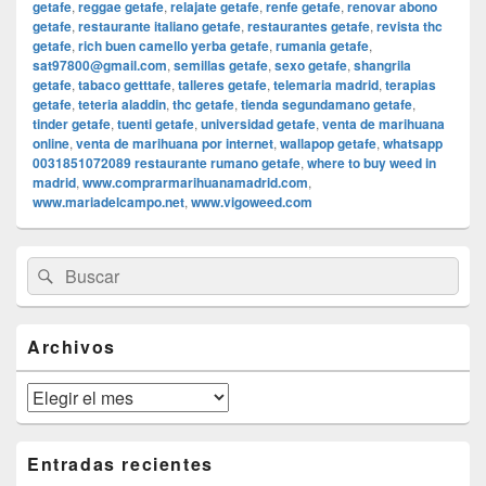
getafe
,
reggae getafe
,
relajate getafe
,
renfe getafe
,
renovar abono
getafe
,
restaurante italiano getafe
,
restaurantes getafe
,
revista thc
getafe
,
rich buen camello yerba getafe
,
rumania getafe
,
sat97800@gmail.com
,
semillas getafe
,
sexo getafe
,
shangrila
getafe
,
tabaco getttafe
,
talleres getafe
,
telemaria madrid
,
terapias
getafe
,
teteria aladdin
,
thc getafe
,
tienda segundamano getafe
,
tinder getafe
,
tuenti getafe
,
universidad getafe
,
venta de marihuana
online
,
venta de marihuana por internet
,
wallapop getafe
,
whatsapp
0031851072089 restaurante rumano getafe
,
where to buy weed in
madrid
,
www.comprarmarihuanamadrid.com
,
www.mariadelcampo.net
,
www.vigoweed.com
El
Buscar
Buscar
área
por:
de
widget
barra
Archivos
lateral
primaria
Archivos
Entradas recientes