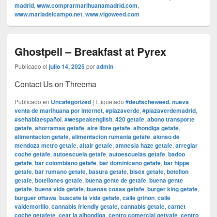
madrid
,
www.comprarmarihuanamadrid.com
,
www.mariadelcampo.net
,
www.vigoweed.com
Ghostpell – Breakfast at Pyrex
Publicado el
julio 14, 2025
por
admin
Contact Us on Threema
Publicado en
Uncategorized
|
Etiquetado
#deutscheweed. nueva
venta de marihuana por internet
,
#plazaverde
,
#plazaverdemadrid
,
#sehablaespañol
,
#wespeakenglish
,
420 getafe
,
abono transporte
getafe
,
ahorramas getafe
,
aire libre getafe
,
alhondiga getafe
,
alimentacion getafe
,
alimentacion rumania getafe
,
alonso de
mendoza metro getafe
,
altair getafe
,
amnesia haze getafe
,
arreglar
coche getafe
,
autoescuela getafe
,
autoescuelas getafe
,
badoo
getafe
,
bar colombiano getafe
,
bar dominicano getafe
,
bar hippe
getafe
,
bar rumano getafe
,
basura getafe
,
bisex getafe
,
botellon
getafe
,
botellones getafe
,
buena gente de getafe
,
buena gente
getafe
,
buena vida getafe
,
buenas cosas getafe
,
burger king getafe
,
burguer ottawa
,
buscate la vida getafe
,
calle griñon
,
calle
valdemorillo
,
cannabis friendly getafe
,
cannabis getafe
,
carnet
coche getafete
,
cear la alhondiga
,
centro comercial getyafe
,
centro