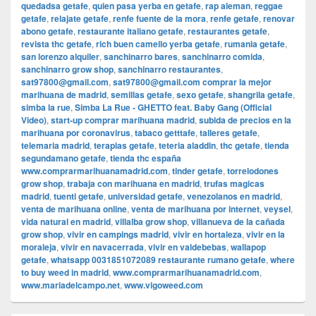
quedadsa getafe
,
quien pasa yerba en getafe
,
rap aleman
,
reggae
getafe
,
relajate getafe
,
renfe fuente de la mora
,
renfe getafe
,
renovar
abono getafe
,
restaurante italiano getafe
,
restaurantes getafe
,
revista thc getafe
,
rich buen camello yerba getafe
,
rumania getafe
,
san lorenzo alquiler
,
sanchinarro bares
,
sanchinarro comida
,
sanchinarro grow shop
,
sanchinarro restaurantes
,
sat97800@gmail.com
,
sat97800@gmail.com comprar la mejor
marihuana de madrid
,
semillas getafe
,
sexo getafe
,
shangrila getafe
,
simba la rue
,
Simba La Rue - GHETTO feat. Baby Gang (Official
Video)
,
start-up comprar marihuana madrid
,
subida de precios en la
marihuana por coronavirus
,
tabaco getttafe
,
talleres getafe
,
telemaria madrid
,
terapias getafe
,
teteria aladdin
,
thc getafe
,
tienda
segundamano getafe
,
tienda thc españa
www.comprarmarihuanamadrid.com
,
tinder getafe
,
torrelodones
grow shop
,
trabaja con marihuana en madrid
,
trufas magicas
madrid
,
tuenti getafe
,
universidad getafe
,
venezolanos en madrid
,
venta de marihuana online
,
venta de marihuana por internet
,
veysel
,
vida natural en madrid
,
villalba grow shop
,
villanueva de la cañada
grow shop
,
vivir en campings madrid
,
vivir en hortaleza
,
vivir en la
moraleja
,
vivir en navacerrada
,
vivir en valdebebas
,
wallapop
getafe
,
whatsapp 0031851072089 restaurante rumano getafe
,
where
to buy weed in madrid
,
www.comprarmarihuanamadrid.com
,
www.mariadelcampo.net
,
www.vigoweed.com