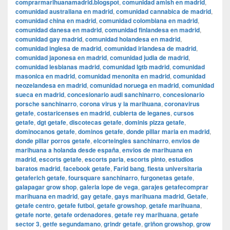
comprarmarihuanamadrid.blogspot
,
comunidad amish en madrid
,
comunidad australiana en madrid
,
comunidad cannabica de madrid
,
comunidad china en madrid
,
comunidad colombiana en madrid
,
comunidad danesa en madrid
,
comunidad finlandesa en madrid
,
comunidad gay madrid
,
comunidad holandesa en madrid
,
comunidad inglesa de madrid
,
comunidad irlandesa de madrid
,
comunidad japonesa en madrid
,
comunidad judia de madrid
,
comunidad lesbianas madrid
,
comunidad lgtb madrid
,
comunidad
masonica en madrid
,
comunidad menonita en madrid
,
comunidad
neozelandesa en madrid
,
comunidad noruega en madrid
,
comunidad
sueca en madrid
,
concesionario audi sanchinarro
,
concesionario
porsche sanchinarro
,
corona virus y la marihuana
,
coronavirus
getafe
,
costaricenses en madrid
,
cubierta de leganes
,
cursos
getafe
,
dgt getafe
,
discotecas getafe
,
dominis pizza getafe
,
dominocanos getafe
,
dominos getafe
,
donde pillar maria en madrid
,
donde pillar porros getafe
,
elcorteingles sanchinarro
,
envios de
marihuana a holanda desde españa
,
envios de marihuana en
madrid
,
escorts getafe
,
escorts parla
,
escorts pinto
,
estudios
baratos madrid
,
facebook getafe
,
Farid bang
,
fiesta universitaria
getaferich getafe
,
foursquare sanchinarro
,
furgonetas getafe
,
galapagar grow shop
,
galeria lope de vega
,
garajes getafecomprar
marihuana en madrid
,
gay getafe
,
gays marihuana madrid
,
Getafe
,
getafe centro
,
getafe futbol
,
getafe growshop
,
getafe marihuana
,
getafe norte
,
getafe ordenadores
,
getafe rey marihuana
,
getafe
sector 3
,
getfe segundamano
,
grindr getafe
,
griñon growshop
,
grow