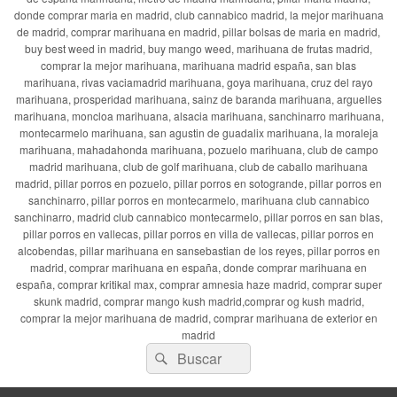
donde comprar maria en madrid, club cannabico madrid, la mejor marihuana
de madrid, comprar marihuana en madrid, pillar bolsas de maria en madrid,
buy best weed in madrid, buy mango weed, marihuana de frutas madrid,
comprar la mejor marihuana, marihuana madrid españa, san blas
marihuana, rivas vaciamadrid marihuana, goya marihuana, cruz del rayo
marihuana, prosperidad marihuana, sainz de baranda marihuana, arguelles
marihuana, moncloa marihuana, alsacia marihuana, sanchinarro marihuana,
montecarmelo marihuana, san agustin de guadalix marihuana, la moraleja
marihuana, mahadahonda marihuana, pozuelo marihuana, club de campo
madrid marihuana, club de golf marihuana, club de caballo marihuana
madrid, pillar porros en pozuelo, pillar porros en sotogrande, pillar porros en
sanchinarro, pillar porros en montecarmelo, marihuana club cannabico
sanchinarro, madrid club cannabico montecarmelo, pillar porros en san blas,
pillar porros en vallecas, pillar porros en villa de vallecas, pillar porros en
alcobendas, pillar marihuana en sansebastian de los reyes, pillar porros en
madrid, comprar marihuana en españa, donde comprar marihuana en
españa, comprar kritikal max, comprar amnesia haze madrid, comprar super
skunk madrid, comprar mango kush madrid,comprar og kush madrid,
comprar la mejor marihuana de madrid, comprar marihuana de exterior en
madrid
Buscar
Buscar
por: