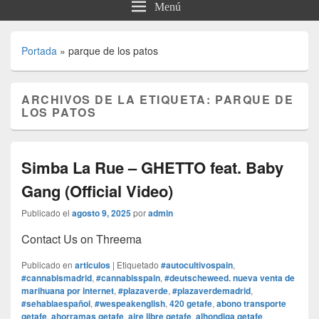
Menú
Portada
»
parque de los patos
ARCHIVOS DE LA ETIQUETA:
PARQUE DE
LOS PATOS
Simba La Rue – GHETTO feat. Baby
Gang (Official Video)
Publicado el
agosto 9, 2025
por
admin
Contact Us on Threema
Publicado en
articulos
|
Etiquetado
#autocultivospain
,
#cannabismadrid
,
#cannabisspain
,
#deutscheweed. nueva venta de
marihuana por internet
,
#plazaverde
,
#plazaverdemadrid
,
#sehablaespañol
,
#wespeakenglish
,
420 getafe
,
abono transporte
getafe
,
ahorramas getafe
,
aire libre getafe
,
alhondiga getafe
,