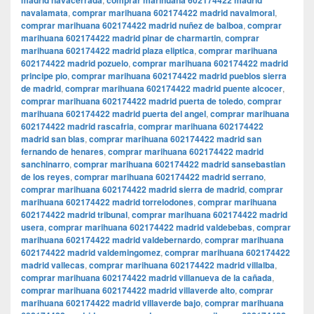
madrid navacerrada
comprar marihuana 602174422 madrid
navalamata
,
comprar marihuana 602174422 madrid navalmoral
,
comprar marihuana 602174422 madrid nuñez de balboa
,
comprar
marihuana 602174422 madrid pinar de charmartin
,
comprar
marihuana 602174422 madrid plaza eliptica
,
comprar marihuana
602174422 madrid pozuelo
,
comprar marihuana 602174422 madrid
principe pio
,
comprar marihuana 602174422 madrid pueblos sierra
de madrid
,
comprar marihuana 602174422 madrid puente alcocer
,
comprar marihuana 602174422 madrid puerta de toledo
,
comprar
marihuana 602174422 madrid puerta del angel
,
comprar marihuana
602174422 madrid rascafria
,
comprar marihuana 602174422
madrid san blas
,
comprar marihuana 602174422 madrid san
fernando de henares
,
comprar marihuana 602174422 madrid
sanchinarro
,
comprar marihuana 602174422 madrid sansebastian
de los reyes
,
comprar marihuana 602174422 madrid serrano
,
comprar marihuana 602174422 madrid sierra de madrid
,
comprar
marihuana 602174422 madrid torrelodones
,
comprar marihuana
602174422 madrid tribunal
,
comprar marihuana 602174422 madrid
usera
,
comprar marihuana 602174422 madrid valdebebas
,
comprar
marihuana 602174422 madrid valdebernardo
,
comprar marihuana
602174422 madrid valdemingomez
,
comprar marihuana 602174422
madrid vallecas
,
comprar marihuana 602174422 madrid villalba
,
comprar marihuana 602174422 madrid villanueva de la cañada
,
comprar marihuana 602174422 madrid villaverde alto
,
comprar
marihuana 602174422 madrid villaverde bajo
,
comprar marihuana