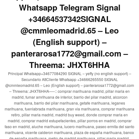
Whatsapp Telegram Signal
+34664537342SIGNAL
@cmmleomadrid.65 – Leo
(English support) –
panterarosa1772@gmail.com –
Threema: JHXT6HHA
Principal Whatsapp+34677084290 SIGNAL – yeffy (no english support) –
Secundario AttCliente Whatsapp +34666265550 SIGNAL
@cmmleomadrid.65 – Leo (English support) – panterarosa1772@gmail.com
– Threema: JHXT6HHA—–:: comprar marihuana madrid, pillar maria en
madrid, fumar amrihuana de interior, barrio del pilar madrid, alcorcon
marihuana, barrio del pilar marihuana, getafe marihuana, leganes
marihuana, fuenlabrada marihuana, gran via marihuana, comprar marihuana
retiro, pillar maria madrid, madrid buy weed, donde comprar maria en
madrid, comprar madrid estupefacientes, pillar porros en madrid, comprar
faso en madrid, aluche marihuana, lucero marihuana, paseo ermita del santo
marihuana, vicente calderon marihuana, plaza de españa marihuana, banco
de españa marihuana, metro de madrid marihuana, pillar maria madrid,