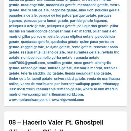
getafe
,
mcautogetafe
,
mcdonalds getafe
,
mercadona getafe
,
metro
getafe
,
metro sur getafe
,
negocios getafe
,
niño rich
,
noticias getafe
,
panaderia getafe
,
parque de los patos
,
parque getafe
,
parques
leganes
,
parques para fumar getafe
,
partido getafe leganes
,
peluqueria aziz getafe
,
peluqueria getafe
,
peluquerias getafe
,
pillar
hachis en madriddonde comprar maria en madrid
,
pillar maria en
madrid
,
pillar porros en getafe
,
plaza eliptica getafe
,
psicodelicia
getafe
,
quedadas getafe
,
quedadsa getafe
,
quien pasa yerba en
getafe
,
reggae getafe
,
relajate getafe
,
renfe getafe
,
renovar abono
getafe
,
restaurante italiano getafe
,
restaurantes getafe
,
revista thc
getafe
,
rich buen camello yerba getafe
,
rumania getafe
,
sat97800@gmail.com
,
semillas getafe
,
sexo getafe
,
shangrila
getafe
,
tabaco getttafe
,
talleres getafe
,
telemaria madrid
,
terapias
getafe
,
teteria aladdin
,
thc getafe
,
tienda segundamano getafe
,
tinder getafe
,
tuenti getafe
,
universidad getafe
,
venta de marihuana
online
,
venta de marihuana por internet
,
wallapop getafe
,
whatsapp
0031851072089 restaurante rumano getafe
,
where to buy weed in
madrid
,
www.comprarmarihuanamadrid.com
,
www.mariadelcampo.net
,
www.vigoweed.com
08 – Hacerlo Valer Ft. Ghostpell