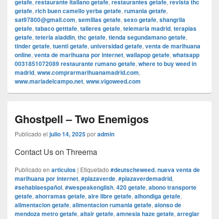
getafe
,
restaurante italiano getafe
,
restaurantes getafe
,
revista thc
getafe
,
rich buen camello yerba getafe
,
rumania getafe
,
sat97800@gmail.com
,
semillas getafe
,
sexo getafe
,
shangrila
getafe
,
tabaco getttafe
,
talleres getafe
,
telemaria madrid
,
terapias
getafe
,
teteria aladdin
,
thc getafe
,
tienda segundamano getafe
,
tinder getafe
,
tuenti getafe
,
universidad getafe
,
venta de marihuana
online
,
venta de marihuana por internet
,
wallapop getafe
,
whatsapp
0031851072089 restaurante rumano getafe
,
where to buy weed in
madrid
,
www.comprarmarihuanamadrid.com
,
www.mariadelcampo.net
,
www.vigoweed.com
Ghostpell – Two Enemigos
Publicado el
julio 14, 2025
por
admin
Contact Us on Threema
Publicado en
articulos
|
Etiquetado
#deutscheweed. nueva venta de
marihuana por internet
,
#plazaverde
,
#plazaverdemadrid
,
#sehablaespañol
,
#wespeakenglish
,
420 getafe
,
abono transporte
getafe
,
ahorramas getafe
,
aire libre getafe
,
alhondiga getafe
,
alimentacion getafe
,
alimentacion rumania getafe
,
alonso de
mendoza metro getafe
,
altair getafe
,
amnesia haze getafe
,
arreglar