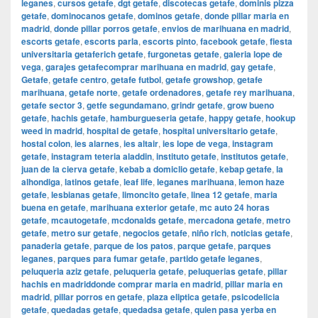
leganes
,
cursos getafe
,
dgt getafe
,
discotecas getafe
,
dominis pizza
getafe
,
dominocanos getafe
,
dominos getafe
,
donde pillar maria en
madrid
,
donde pillar porros getafe
,
envios de marihuana en madrid
,
escorts getafe
,
escorts parla
,
escorts pinto
,
facebook getafe
,
fiesta
universitaria getaferich getafe
,
furgonetas getafe
,
galeria lope de
vega
,
garajes getafecomprar marihuana en madrid
,
gay getafe
,
Getafe
,
getafe centro
,
getafe futbol
,
getafe growshop
,
getafe
marihuana
,
getafe norte
,
getafe ordenadores
,
getafe rey marihuana
,
getafe sector 3
,
getfe segundamano
,
grindr getafe
,
grow bueno
getafe
,
hachis getafe
,
hamburgueseria getafe
,
happy getafe
,
hookup
weed in madrid
,
hospital de getafe
,
hospital universitario getafe
,
hostal colon
,
ies alarnes
,
ies altair
,
ies lope de vega
,
instagram
getafe
,
instagram teteria aladdin
,
instituto getafe
,
institutos getafe
,
juan de la cierva getafe
,
kebab a domiclio getafe
,
kebap getafe
,
la
alhondiga
,
latinos getafe
,
leaf life
,
leganes marihuana
,
lemon haze
getafe
,
lesbianas getafe
,
limoncito getafe
,
linea 12 getafe
,
maria
buena en getafe
,
marihuana exterior getafe
,
mc auto 24 horas
getafe
,
mcautogetafe
,
mcdonalds getafe
,
mercadona getafe
,
metro
getafe
,
metro sur getafe
,
negocios getafe
,
niño rich
,
noticias getafe
,
panaderia getafe
,
parque de los patos
,
parque getafe
,
parques
leganes
,
parques para fumar getafe
,
partido getafe leganes
,
peluqueria aziz getafe
,
peluqueria getafe
,
peluquerias getafe
,
pillar
hachis en madriddonde comprar maria en madrid
,
pillar maria en
madrid
,
pillar porros en getafe
,
plaza eliptica getafe
,
psicodelicia
getafe
,
quedadas getafe
,
quedadsa getafe
,
quien pasa yerba en