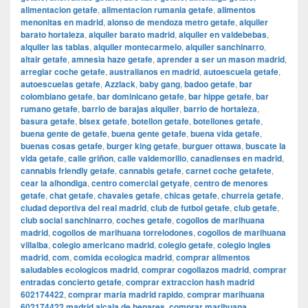
alimentacion getafe
,
alimentacion rumania getafe
,
alimentos
menonitas en madrid
,
alonso de mendoza metro getafe
,
alquiler
barato hortaleza
,
alquiler barato madrid
,
alquiler en valdebebas
,
alquiler las tablas
,
alquiler montecarmelo
,
alquiler sanchinarro
,
altair getafe
,
amnesia haze getafe
,
aprender a ser un mason madrid
,
arreglar coche getafe
,
australianos en madrid
,
autoescuela getafe
,
autoescuelas getafe
,
Azzlack
,
baby gang
,
badoo getafe
,
bar
colombiano getafe
,
bar dominicano getafe
,
bar hippe getafe
,
bar
rumano getafe
,
barrio de barajas alquiler
,
barrio de hortaleza
,
basura getafe
,
bisex getafe
,
botellon getafe
,
botellones getafe
,
buena gente de getafe
,
buena gente getafe
,
buena vida getafe
,
buenas cosas getafe
,
burger king getafe
,
burguer ottawa
,
buscate la
vida getafe
,
calle griñon
,
calle valdemorillo
,
canadienses en madrid
,
cannabis friendly getafe
,
cannabis getafe
,
carnet coche getafete
,
cear la alhondiga
,
centro comercial getyafe
,
centro de menores
getafe
,
chat getafe
,
chavales getafe
,
chicas getafe
,
churreia getafe
,
ciudad deportiva del real madrid
,
club de futbol getafe
,
club getafe
,
club social sanchinarro
,
coches getafe
,
cogollos de marihuana
madrid
,
cogollos de marihuana torrelodones
,
cogollos de marihuana
villalba
,
colegio americano madrid
,
colegio getafe
,
colegio ingles
madrid
,
com
,
comida ecologica madrid
,
comprar alimentos
saludables ecologicos madrid
,
comprar cogollazos madrid
,
comprar
entradas concierto getafe
,
comprar extraccion hash madrid
602174422
,
comprar maria madrid rapido
,
comprar marihuana
602174422 madrid alcala de henares
,
comprar marihuana