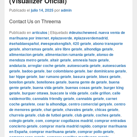
(Visualizer Oficial)
Publicado el
julio 14, 2025
por
admin
Contact Us on Threema
Publicado en
articulos
|
Etiquetado
#deutscheweed. nueva venta de
marihuana por internet
,
#plazaverde
,
#plazaverdemadrid
,
#sehablaespañol
,
#wespeakenglish
,
420 getafe
,
abono transporte
getafe
,
ahorramas getafe
,
aire libre getafe
,
alhondiga getafe
,
alimentacion getafe
,
alimentacion rumania getafe
,
alonso de
mendoza metro getafe
,
altair getafe
,
amnesia haze getafe
,
andalucia
,
arreglar coche getafe
,
autoescuela getafe
,
autoescuelas
getafe
,
badoo getafe
,
bar colombiano getafe
,
bar dominicano getafe
,
bar hippe getafe
,
bar rumano getafe
,
basura getafe
,
bisex getafe
,
botellon getafe
,
botellones getafe
,
buena gente de getafe
,
buena
gente getafe
,
buena vida getafe
,
buenas cosas getafe
,
burger king
getafe
,
burguer ottawa
,
buscate la vida getafe
,
calle griñon
,
calle
valdemorillo
,
cannabis friendly getafe
,
cannabis getafe
,
carnet
coche getafete
,
cear la alhondiga
,
centro comercial getyafe
,
centro
de menores getafe
,
chat getafe
,
chavales getafe
,
chicas getafe
,
churreia getafe
,
club de futbol getafe
,
club getafe
,
coches getafe
,
colegio getafe
,
com
,
comprar cogollazos madrid
,
comprar entradas
concierto getafe
,
comprar maria madrid rapido
,
comprar marihuana
en España
,
comprar marihuana getafe
,
comprar pollo getafe
,
,
,