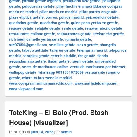
getafe
,
partido getafe leganes
,
peluqueria aziz getafe
,
peluqueria
getafe
,
peluquerias getafe
,
pillar hachis en madriddonde comprar
maria en madrid
,
pillar maria en madrid
,
pillar porros en getafe
,
plaza eliptica getafe
,
porros
,
porros madrid
,
psicodelicia getafe
,
quedadas getafe
,
quedadsa getafe
,
quien pasa yerba en getafe
,
reggae getafe
,
relajate getafe
,
renfe getafe
,
renovar abono getafe
,
restaurante italiano getafe
,
restaurantes getafe
,
revista thc getafe
,
rich buen camello yerba getafe
,
rumania getafe
,
sat97800@gmail.com
,
semillas getafe
,
sexo getafe
,
shangrila
getafe
,
tabaco getttafe
,
talleres getafe
,
telemaria madrid
,
teleporros
madrid
,
terapias getafe
,
teteria aladdin
,
thc getafe
,
tienda
segundamano getafe
,
tinder getafe
,
tuenti getafe
,
universidad
getafe
,
venta de marihuana online
,
venta de marihuana por internet
,
wallapop getafe
,
whatsapp 0031851072089 restaurante rumano
getafe
,
where to buy weed in madrid
,
www.comprarmarihuanamadrid.com
,
www.mariadelcampo.net
,
www.vigoweed.com
ToteKing – El Bolo (Prod. Stash
House) [visualizer]
Publicado el
julio 14, 2025
por
admin