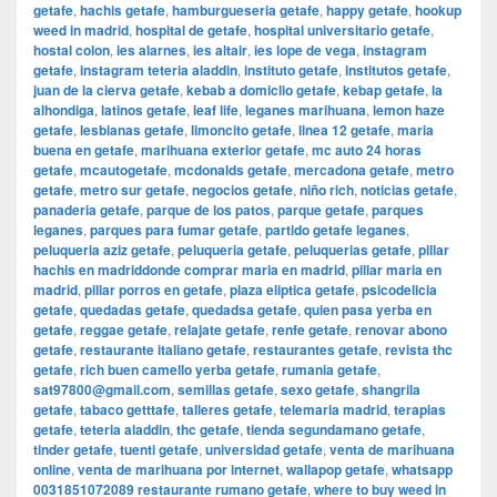
getafe
,
hachis getafe
,
hamburgueseria getafe
,
happy getafe
,
hookup
weed in madrid
,
hospital de getafe
,
hospital universitario getafe
,
hostal colon
,
ies alarnes
,
ies altair
,
ies lope de vega
,
instagram
getafe
,
instagram teteria aladdin
,
instituto getafe
,
institutos getafe
,
juan de la cierva getafe
,
kebab a domiclio getafe
,
kebap getafe
,
la
alhondiga
,
latinos getafe
,
leaf life
,
leganes marihuana
,
lemon haze
getafe
,
lesbianas getafe
,
limoncito getafe
,
linea 12 getafe
,
maria
buena en getafe
,
marihuana exterior getafe
,
mc auto 24 horas
getafe
,
mcautogetafe
,
mcdonalds getafe
,
mercadona getafe
,
metro
getafe
,
metro sur getafe
,
negocios getafe
,
niño rich
,
noticias getafe
,
panaderia getafe
,
parque de los patos
,
parque getafe
,
parques
leganes
,
parques para fumar getafe
,
partido getafe leganes
,
peluqueria aziz getafe
,
peluqueria getafe
,
peluquerias getafe
,
pillar
hachis en madriddonde comprar maria en madrid
,
pillar maria en
madrid
,
pillar porros en getafe
,
plaza eliptica getafe
,
psicodelicia
getafe
,
quedadas getafe
,
quedadsa getafe
,
quien pasa yerba en
getafe
,
reggae getafe
,
relajate getafe
,
renfe getafe
,
renovar abono
getafe
,
restaurante italiano getafe
,
restaurantes getafe
,
revista thc
getafe
,
rich buen camello yerba getafe
,
rumania getafe
,
sat97800@gmail.com
,
semillas getafe
,
sexo getafe
,
shangrila
getafe
,
tabaco getttafe
,
talleres getafe
,
telemaria madrid
,
terapias
getafe
,
teteria aladdin
,
thc getafe
,
tienda segundamano getafe
,
tinder getafe
,
tuenti getafe
,
universidad getafe
,
venta de marihuana
online
,
venta de marihuana por internet
,
wallapop getafe
,
whatsapp
0031851072089 restaurante rumano getafe
,
where to buy weed in