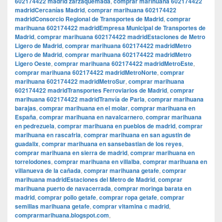
602174422 madrid zarzaquemada
,
comprar marihuana 602174422
madridCercanías Madrid
,
comprar marihuana 602174422
madridConsorcio Regional de Transportes de Madrid
,
comprar
marihuana 602174422 madridEmpresa Municipal de Transportes de
Madrid
,
comprar marihuana 602174422 madridEstaciones de Metro
Ligero de Madrid
,
comprar marihuana 602174422 madridMetro
Ligero de Madrid
,
comprar marihuana 602174422 madridMetro
Ligero Oeste
,
comprar marihuana 602174422 madridMetroEste
,
comprar marihuana 602174422 madridMetroNorte
,
comprar
marihuana 602174422 madridMetroSur
,
comprar marihuana
602174422 madridTransportes Ferroviarios de Madrid
,
comprar
marihuana 602174422 madridTranvía de Parla
,
comprar marihuana
barajas
,
comprar marihuana en el molar
,
comprar marihuana en
España
,
comprar marihuana en navalcarnero
,
comprar marihuana
en pedrezuela
,
comprar marihuana en pueblos de madrid
,
comprar
marihuana en rascafria
,
comprar marihuana en san agustin de
guadalix
,
comprar marihuana en sansebastian de los reyes
,
comprar marihuana en sierra de madrid
,
comprar marihuana en
torrelodones
,
comprar marihuana en villalba
,
comprar marihuana en
villanueva de la cañada
,
comprar marihuana getafe
,
comprar
marihuana madridEstaciones del Metro de Madrid
,
comprar
marihuana puerto de navacerrada
,
comprar moringa barata en
madrid
,
comprar pollo getafe
,
comprar ropa getafe
,
comprar
semillas marihuana getafe
,
comprar vitamina c madrid
,
comprarmarihuana.blogspot.com
,