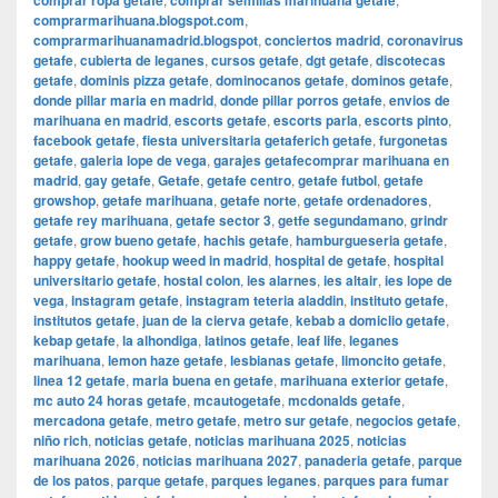
comprar ropa getafe
comprar semillas marihuana getafe
comprarmarihuana.blogspot.com
,
comprarmarihuanamadrid.blogspot
,
conciertos madrid
,
coronavirus
getafe
,
cubierta de leganes
,
cursos getafe
,
dgt getafe
,
discotecas
getafe
,
dominis pizza getafe
,
dominocanos getafe
,
dominos getafe
,
donde pillar maria en madrid
,
donde pillar porros getafe
,
envios de
marihuana en madrid
,
escorts getafe
,
escorts parla
,
escorts pinto
,
facebook getafe
,
fiesta universitaria getaferich getafe
,
furgonetas
getafe
,
galeria lope de vega
,
garajes getafecomprar marihuana en
madrid
,
gay getafe
,
Getafe
,
getafe centro
,
getafe futbol
,
getafe
growshop
,
getafe marihuana
,
getafe norte
,
getafe ordenadores
,
getafe rey marihuana
,
getafe sector 3
,
getfe segundamano
,
grindr
getafe
,
grow bueno getafe
,
hachis getafe
,
hamburgueseria getafe
,
happy getafe
,
hookup weed in madrid
,
hospital de getafe
,
hospital
universitario getafe
,
hostal colon
,
ies alarnes
,
ies altair
,
ies lope de
vega
,
instagram getafe
,
instagram teteria aladdin
,
instituto getafe
,
institutos getafe
,
juan de la cierva getafe
,
kebab a domiclio getafe
,
kebap getafe
,
la alhondiga
,
latinos getafe
,
leaf life
,
leganes
marihuana
,
lemon haze getafe
,
lesbianas getafe
,
limoncito getafe
,
linea 12 getafe
,
maria buena en getafe
,
marihuana exterior getafe
,
mc auto 24 horas getafe
,
mcautogetafe
,
mcdonalds getafe
,
mercadona getafe
,
metro getafe
,
metro sur getafe
,
negocios getafe
,
niño rich
,
noticias getafe
,
noticias marihuana 2025
,
noticias
marihuana 2026
,
noticias marihuana 2027
,
panaderia getafe
,
parque
de los patos
,
parque getafe
,
parques leganes
,
parques para fumar