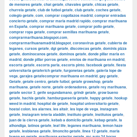
de menores getafe
,
chat getafe
,
chavales getafe
,
chicas getafe
,
churreia getafe
,
club de futbol getafe
,
club getafe
,
coches getafe
,
colegio getafe
,
com
,
comprar cogollazos madrid
,
comprar entradas
concierto getafe
,
comprar maria madrid rapido
,
comprar marihuana
en España
,
comprar marihuana getafe
,
comprar pollo getafe
,
comprar ropa getafe
,
comprar semillas marihuana getafe
,
comprarmarihuana.blogspot.com
,
comprarmarihuanamadrid.blogspot
,
coronavirus getafe
,
cubierta de
leganes
,
cursos getafe
,
dgt getafe
,
discotecas getafe
,
dominis pizza
getafe
,
dominocanos getafe
,
dominos getafe
,
donde pillar maria en
madrid
,
donde pillar porros getafe
,
envios de marihuana en madrid
,
escorts getafe
,
escorts parla
,
escorts pinto
,
facebook getafe
,
fiesta
universitaria getaferich getafe
,
furgonetas getafe
,
galeria lope de
vega
,
garajes getafecomprar marihuana en madrid
,
gay getafe
,
Getafe
,
getafe centro
,
getafe futbol
,
getafe growshop
,
getafe
marihuana
,
getafe norte
,
getafe ordenadores
,
getafe rey marihuana
,
getafe sector 3
,
getfe segundamano
,
grindr getafe
,
grow bueno
getafe
,
hachis getafe
,
hamburgueseria getafe
,
happy getafe
,
hookup
weed in madrid
,
hospital de getafe
,
hospital universitario getafe
,
hostal colon
,
ies alarnes
,
ies altair
,
ies lope de vega
,
instagram
getafe
,
instagram teteria aladdin
,
instituto getafe
,
institutos getafe
,
juan de la cierva getafe
,
kebab a domiclio getafe
,
kebap getafe
,
la
alhondiga
,
latinos getafe
,
leaf life
,
leganes marihuana
,
lemon haze
getafe
,
lesbianas getafe
,
limoncito getafe
,
linea 12 getafe
,
maria
buena en getafe
,
marihuana exterior getafe
,
mc auto 24 horas