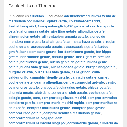
Contact Us on Threema
Publicado en
articulos
|
Etiquetado
#deutscheweed. nueva venta de
marihuana por internet
,
#plazaverde
,
#plazaverdemadrid
,
#sehablaespañol
,
#wespeakenglish
,
420 getafe
,
abono transporte
getafe
,
ahorramas getafe
,
aire libre getafe
,
alhondiga getafe
,
alimentacion getafe
,
alimentacion rumania getafe
,
alonso de
mendoza metro getafe
,
altair getafe
,
amnesia haze getafe
,
arreglar
coche getafe
,
autoescuela getafe
,
autoescuelas getafe
,
badoo
getafe
,
bar colombiano getafe
,
bar dominicano getafe
,
bar hippe
getafe
,
bar rumano getafe
,
basura getafe
,
bisex getafe
,
botellon
getafe
,
botellones getafe
,
buena gente de getafe
,
buena gente
getafe
,
buena vida getafe
,
buenas cosas getafe
,
burger king getafe
,
burguer ottawa
,
buscate la vida getafe
,
calle griñon
,
calle
valdemorillo
,
cannabis friendly getafe
,
cannabis getafe
,
carnet
coche getafete
,
cear la alhondiga
,
centro comercial getyafe
,
centro
de menores getafe
,
chat getafe
,
chavales getafe
,
chicas getafe
,
churreia getafe
,
club de futbol getafe
,
club getafe
,
coches getafe
,
colegio getafe
,
com
,
comprar cogollazos madrid
,
comprar entradas
concierto getafe
,
comprar maria madrid rapido
,
comprar marihuana
en España
,
comprar marihuana getafe
,
comprar pollo getafe
,
comprar ropa getafe
,
comprar semillas marihuana getafe
,
comprarmarihuana.blogspot.com
,
comprarmarihuanamadrid.blogspot
,
coronavirus getafe
,
cubierta de