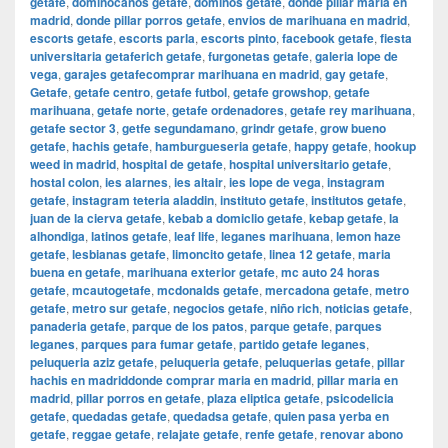
getafe
,
dominocanos getafe
,
dominos getafe
,
donde pillar maria en
madrid
,
donde pillar porros getafe
,
envios de marihuana en madrid
,
escorts getafe
,
escorts parla
,
escorts pinto
,
facebook getafe
,
fiesta
universitaria getaferich getafe
,
furgonetas getafe
,
galeria lope de
vega
,
garajes getafecomprar marihuana en madrid
,
gay getafe
,
Getafe
,
getafe centro
,
getafe futbol
,
getafe growshop
,
getafe
marihuana
,
getafe norte
,
getafe ordenadores
,
getafe rey marihuana
,
getafe sector 3
,
getfe segundamano
,
grindr getafe
,
grow bueno
getafe
,
hachis getafe
,
hamburgueseria getafe
,
happy getafe
,
hookup
weed in madrid
,
hospital de getafe
,
hospital universitario getafe
,
hostal colon
,
ies alarnes
,
ies altair
,
ies lope de vega
,
instagram
getafe
,
instagram teteria aladdin
,
instituto getafe
,
institutos getafe
,
juan de la cierva getafe
,
kebab a domiclio getafe
,
kebap getafe
,
la
alhondiga
,
latinos getafe
,
leaf life
,
leganes marihuana
,
lemon haze
getafe
,
lesbianas getafe
,
limoncito getafe
,
linea 12 getafe
,
maria
buena en getafe
,
marihuana exterior getafe
,
mc auto 24 horas
getafe
,
mcautogetafe
,
mcdonalds getafe
,
mercadona getafe
,
metro
getafe
,
metro sur getafe
,
negocios getafe
,
niño rich
,
noticias getafe
,
panaderia getafe
,
parque de los patos
,
parque getafe
,
parques
leganes
,
parques para fumar getafe
,
partido getafe leganes
,
peluqueria aziz getafe
,
peluqueria getafe
,
peluquerias getafe
,
pillar
hachis en madriddonde comprar maria en madrid
,
pillar maria en
madrid
,
pillar porros en getafe
,
plaza eliptica getafe
,
psicodelicia
getafe
,
quedadas getafe
,
quedadsa getafe
,
quien pasa yerba en
getafe
,
reggae getafe
,
relajate getafe
,
renfe getafe
,
renovar abono