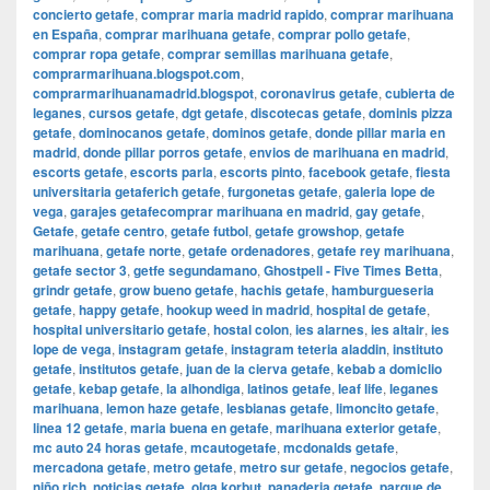
concierto getafe
,
comprar maria madrid rapido
,
comprar marihuana
en España
,
comprar marihuana getafe
,
comprar pollo getafe
,
comprar ropa getafe
,
comprar semillas marihuana getafe
,
comprarmarihuana.blogspot.com
,
comprarmarihuanamadrid.blogspot
,
coronavirus getafe
,
cubierta de
leganes
,
cursos getafe
,
dgt getafe
,
discotecas getafe
,
dominis pizza
getafe
,
dominocanos getafe
,
dominos getafe
,
donde pillar maria en
madrid
,
donde pillar porros getafe
,
envios de marihuana en madrid
,
escorts getafe
,
escorts parla
,
escorts pinto
,
facebook getafe
,
fiesta
universitaria getaferich getafe
,
furgonetas getafe
,
galeria lope de
vega
,
garajes getafecomprar marihuana en madrid
,
gay getafe
,
Getafe
,
getafe centro
,
getafe futbol
,
getafe growshop
,
getafe
marihuana
,
getafe norte
,
getafe ordenadores
,
getafe rey marihuana
,
getafe sector 3
,
getfe segundamano
,
Ghostpell - Five Times Betta
,
grindr getafe
,
grow bueno getafe
,
hachis getafe
,
hamburgueseria
getafe
,
happy getafe
,
hookup weed in madrid
,
hospital de getafe
,
hospital universitario getafe
,
hostal colon
,
ies alarnes
,
ies altair
,
ies
lope de vega
,
instagram getafe
,
instagram teteria aladdin
,
instituto
getafe
,
institutos getafe
,
juan de la cierva getafe
,
kebab a domiclio
getafe
,
kebap getafe
,
la alhondiga
,
latinos getafe
,
leaf life
,
leganes
marihuana
,
lemon haze getafe
,
lesbianas getafe
,
limoncito getafe
,
linea 12 getafe
,
maria buena en getafe
,
marihuana exterior getafe
,
mc auto 24 horas getafe
,
mcautogetafe
,
mcdonalds getafe
,
mercadona getafe
,
metro getafe
,
metro sur getafe
,
negocios getafe
,
niño rich
,
noticias getafe
,
olga korbut
,
panaderia getafe
,
parque de