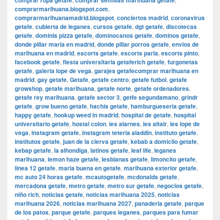
comprar ropa getafe
comprar semillas marihuana getafe
comprarmarihuana.blogspot.com
,
comprarmarihuanamadrid.blogspot
,
conciertos madrid
,
coronavirus
getafe
,
cubierta de leganes
,
cursos getafe
,
dgt getafe
,
discotecas
getafe
,
dominis pizza getafe
,
dominocanos getafe
,
dominos getafe
,
donde pillar maria en madrid
,
donde pillar porros getafe
,
envios de
marihuana en madrid
,
escorts getafe
,
escorts parla
,
escorts pinto
,
facebook getafe
,
fiesta universitaria getaferich getafe
,
furgonetas
getafe
,
galeria lope de vega
,
garajes getafecomprar marihuana en
madrid
,
gay getafe
,
Getafe
,
getafe centro
,
getafe futbol
,
getafe
growshop
,
getafe marihuana
,
getafe norte
,
getafe ordenadores
,
getafe rey marihuana
,
getafe sector 3
,
getfe segundamano
,
grindr
getafe
,
grow bueno getafe
,
hachis getafe
,
hamburgueseria getafe
,
happy getafe
,
hookup weed in madrid
,
hospital de getafe
,
hospital
universitario getafe
,
hostal colon
,
ies alarnes
,
ies altair
,
ies lope de
vega
,
instagram getafe
,
instagram teteria aladdin
,
instituto getafe
,
institutos getafe
,
juan de la cierva getafe
,
kebab a domiclio getafe
,
kebap getafe
,
la alhondiga
,
latinos getafe
,
leaf life
,
leganes
marihuana
,
lemon haze getafe
,
lesbianas getafe
,
limoncito getafe
,
linea 12 getafe
,
maria buena en getafe
,
marihuana exterior getafe
,
mc auto 24 horas getafe
,
mcautogetafe
,
mcdonalds getafe
,
mercadona getafe
,
metro getafe
,
metro sur getafe
,
negocios getafe
,
niño rich
,
noticias getafe
,
noticias marihuana 2025
,
noticias
marihuana 2026
,
noticias marihuana 2027
,
panaderia getafe
,
parque
de los patos
,
parque getafe
,
parques leganes
,
parques para fumar