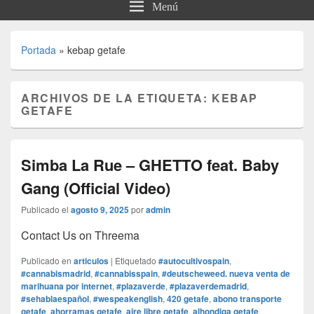
Menú
Portada
»
kebap getafe
ARCHIVOS DE LA ETIQUETA:
KEBAP
GETAFE
Simba La Rue – GHETTO feat. Baby
Gang (Official Video)
Publicado el
agosto 9, 2025
por
admin
Contact Us on Threema
Publicado en
articulos
|
Etiquetado
#autocultivospain
,
#cannabismadrid
,
#cannabisspain
,
#deutscheweed. nueva venta de
marihuana por internet
,
#plazaverde
,
#plazaverdemadrid
,
#sehablaespañol
,
#wespeakenglish
,
420 getafe
,
abono transporte
getafe
,
ahorramas getafe
,
aire libre getafe
,
alhondiga getafe
,