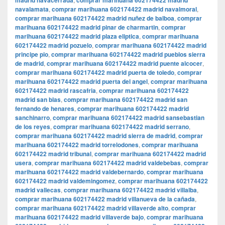
madrid navacerrada
comprar marihuana 602174422 madrid
navalamata
,
comprar marihuana 602174422 madrid navalmoral
,
comprar marihuana 602174422 madrid nuñez de balboa
,
comprar
marihuana 602174422 madrid pinar de charmartin
,
comprar
marihuana 602174422 madrid plaza eliptica
,
comprar marihuana
602174422 madrid pozuelo
,
comprar marihuana 602174422 madrid
principe pio
,
comprar marihuana 602174422 madrid pueblos sierra
de madrid
,
comprar marihuana 602174422 madrid puente alcocer
,
comprar marihuana 602174422 madrid puerta de toledo
,
comprar
marihuana 602174422 madrid puerta del angel
,
comprar marihuana
602174422 madrid rascafria
,
comprar marihuana 602174422
madrid san blas
,
comprar marihuana 602174422 madrid san
fernando de henares
,
comprar marihuana 602174422 madrid
sanchinarro
,
comprar marihuana 602174422 madrid sansebastian
de los reyes
,
comprar marihuana 602174422 madrid serrano
,
comprar marihuana 602174422 madrid sierra de madrid
,
comprar
marihuana 602174422 madrid torrelodones
,
comprar marihuana
602174422 madrid tribunal
,
comprar marihuana 602174422 madrid
usera
,
comprar marihuana 602174422 madrid valdebebas
,
comprar
marihuana 602174422 madrid valdebernardo
,
comprar marihuana
602174422 madrid valdemingomez
,
comprar marihuana 602174422
madrid vallecas
,
comprar marihuana 602174422 madrid villalba
,
comprar marihuana 602174422 madrid villanueva de la cañada
,
comprar marihuana 602174422 madrid villaverde alto
,
comprar
marihuana 602174422 madrid villaverde bajo
,
comprar marihuana