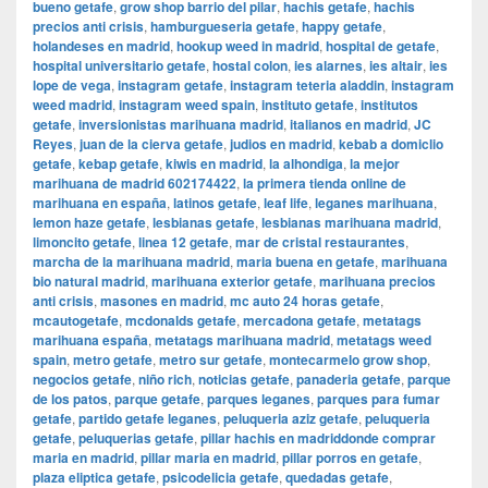
bueno getafe
,
grow shop barrio del pilar
,
hachis getafe
,
hachis
precios anti crisis
,
hamburgueseria getafe
,
happy getafe
,
holandeses en madrid
,
hookup weed in madrid
,
hospital de getafe
,
hospital universitario getafe
,
hostal colon
,
ies alarnes
,
ies altair
,
ies
lope de vega
,
instagram getafe
,
instagram teteria aladdin
,
instagram
weed madrid
,
instagram weed spain
,
instituto getafe
,
institutos
getafe
,
inversionistas marihuana madrid
,
italianos en madrid
,
JC
Reyes
,
juan de la cierva getafe
,
judios en madrid
,
kebab a domiclio
getafe
,
kebap getafe
,
kiwis en madrid
,
la alhondiga
,
la mejor
marihuana de madrid 602174422
,
la primera tienda online de
marihuana en españa
,
latinos getafe
,
leaf life
,
leganes marihuana
,
lemon haze getafe
,
lesbianas getafe
,
lesbianas marihuana madrid
,
limoncito getafe
,
linea 12 getafe
,
mar de cristal restaurantes
,
marcha de la marihuana madrid
,
maria buena en getafe
,
marihuana
bio natural madrid
,
marihuana exterior getafe
,
marihuana precios
anti crisis
,
masones en madrid
,
mc auto 24 horas getafe
,
mcautogetafe
,
mcdonalds getafe
,
mercadona getafe
,
metatags
marihuana españa
,
metatags marihuana madrid
,
metatags weed
spain
,
metro getafe
,
metro sur getafe
,
montecarmelo grow shop
,
negocios getafe
,
niño rich
,
noticias getafe
,
panaderia getafe
,
parque
de los patos
,
parque getafe
,
parques leganes
,
parques para fumar
getafe
,
partido getafe leganes
,
peluqueria aziz getafe
,
peluqueria
getafe
,
peluquerias getafe
,
pillar hachis en madriddonde comprar
maria en madrid
,
pillar maria en madrid
,
pillar porros en getafe
,
plaza eliptica getafe
,
psicodelicia getafe
,
quedadas getafe
,