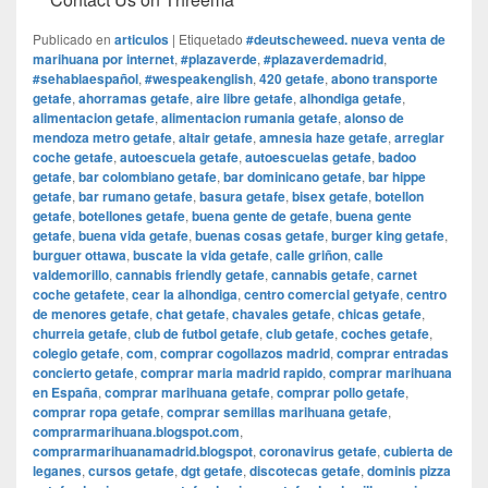
Publicado en
articulos
|
Etiquetado
#deutscheweed. nueva venta de
marihuana por internet
,
#plazaverde
,
#plazaverdemadrid
,
#sehablaespañol
,
#wespeakenglish
,
420 getafe
,
abono transporte
getafe
,
ahorramas getafe
,
aire libre getafe
,
alhondiga getafe
,
alimentacion getafe
,
alimentacion rumania getafe
,
alonso de
mendoza metro getafe
,
altair getafe
,
amnesia haze getafe
,
arreglar
coche getafe
,
autoescuela getafe
,
autoescuelas getafe
,
badoo
getafe
,
bar colombiano getafe
,
bar dominicano getafe
,
bar hippe
getafe
,
bar rumano getafe
,
basura getafe
,
bisex getafe
,
botellon
getafe
,
botellones getafe
,
buena gente de getafe
,
buena gente
getafe
,
buena vida getafe
,
buenas cosas getafe
,
burger king getafe
,
burguer ottawa
,
buscate la vida getafe
,
calle griñon
,
calle
valdemorillo
,
cannabis friendly getafe
,
cannabis getafe
,
carnet
coche getafete
,
cear la alhondiga
,
centro comercial getyafe
,
centro
de menores getafe
,
chat getafe
,
chavales getafe
,
chicas getafe
,
churreia getafe
,
club de futbol getafe
,
club getafe
,
coches getafe
,
colegio getafe
,
com
,
comprar cogollazos madrid
,
comprar entradas
concierto getafe
,
comprar maria madrid rapido
,
comprar marihuana
en España
,
comprar marihuana getafe
,
comprar pollo getafe
,
comprar ropa getafe
,
comprar semillas marihuana getafe
,
comprarmarihuana.blogspot.com
,
comprarmarihuanamadrid.blogspot
,
coronavirus getafe
,
cubierta de
leganes
,
cursos getafe
,
dgt getafe
,
discotecas getafe
,
dominis pizza