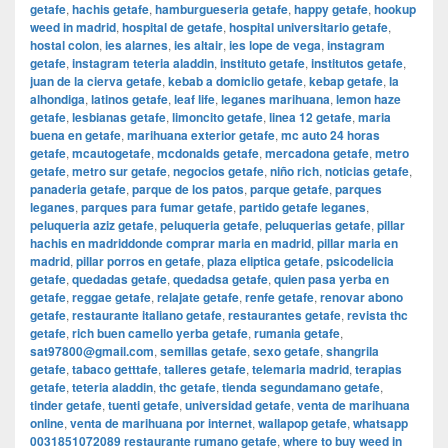
getafe
,
hachis getafe
,
hamburgueseria getafe
,
happy getafe
,
hookup
weed in madrid
,
hospital de getafe
,
hospital universitario getafe
,
hostal colon
,
ies alarnes
,
ies altair
,
ies lope de vega
,
instagram
getafe
,
instagram teteria aladdin
,
instituto getafe
,
institutos getafe
,
juan de la cierva getafe
,
kebab a domiclio getafe
,
kebap getafe
,
la
alhondiga
,
latinos getafe
,
leaf life
,
leganes marihuana
,
lemon haze
getafe
,
lesbianas getafe
,
limoncito getafe
,
linea 12 getafe
,
maria
buena en getafe
,
marihuana exterior getafe
,
mc auto 24 horas
getafe
,
mcautogetafe
,
mcdonalds getafe
,
mercadona getafe
,
metro
getafe
,
metro sur getafe
,
negocios getafe
,
niño rich
,
noticias getafe
,
panaderia getafe
,
parque de los patos
,
parque getafe
,
parques
leganes
,
parques para fumar getafe
,
partido getafe leganes
,
peluqueria aziz getafe
,
peluqueria getafe
,
peluquerias getafe
,
pillar
hachis en madriddonde comprar maria en madrid
,
pillar maria en
madrid
,
pillar porros en getafe
,
plaza eliptica getafe
,
psicodelicia
getafe
,
quedadas getafe
,
quedadsa getafe
,
quien pasa yerba en
getafe
,
reggae getafe
,
relajate getafe
,
renfe getafe
,
renovar abono
getafe
,
restaurante italiano getafe
,
restaurantes getafe
,
revista thc
getafe
,
rich buen camello yerba getafe
,
rumania getafe
,
sat97800@gmail.com
,
semillas getafe
,
sexo getafe
,
shangrila
getafe
,
tabaco getttafe
,
talleres getafe
,
telemaria madrid
,
terapias
getafe
,
teteria aladdin
,
thc getafe
,
tienda segundamano getafe
,
tinder getafe
,
tuenti getafe
,
universidad getafe
,
venta de marihuana
online
,
venta de marihuana por internet
,
wallapop getafe
,
whatsapp
0031851072089 restaurante rumano getafe
,
where to buy weed in