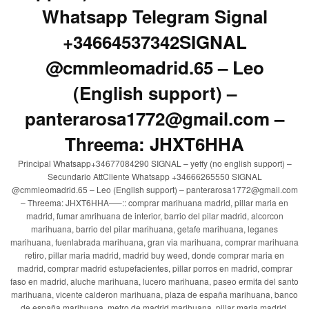
Whatsapp Telegram Signal
+34664537342SIGNAL
@cmmleomadrid.65 – Leo
(English support) –
panterarosa1772@gmail.com –
Threema: JHXT6HHA
Principal Whatsapp+34677084290 SIGNAL – yeffy (no english support) –
Secundario AttCliente Whatsapp +34666265550 SIGNAL
@cmmleomadrid.65 – Leo (English support) – panterarosa1772@gmail.com
– Threema: JHXT6HHA—–:: comprar marihuana madrid, pillar maria en
madrid, fumar amrihuana de interior, barrio del pilar madrid, alcorcon
marihuana, barrio del pilar marihuana, getafe marihuana, leganes
marihuana, fuenlabrada marihuana, gran via marihuana, comprar marihuana
retiro, pillar maria madrid, madrid buy weed, donde comprar maria en
madrid, comprar madrid estupefacientes, pillar porros en madrid, comprar
faso en madrid, aluche marihuana, lucero marihuana, paseo ermita del santo
marihuana, vicente calderon marihuana, plaza de españa marihuana, banco
de españa marihuana, metro de madrid marihuana, pillar maria madrid,