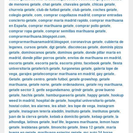
de menores getafe
,
chat getafe
,
chavales getafe
,
chicas getafe
,
churreia getafe
,
club de futbol getafe
,
club getafe
,
coches getafe
,
colegio getafe
,
com
,
comprar cogollazos madrid
,
comprar entradas
concierto getafe
,
comprar maria madrid rapido
,
comprar marihuana
en España
,
comprar marihuana getafe
,
comprar pollo getafe
,
comprar ropa getafe
,
comprar semillas marihuana getafe
,
comprarmarihuana.blogspot.com
,
comprarmarihuanamadrid.blogspot
,
coronavirus getafe
,
cubierta de
leganes
,
cursos getafe
,
dgt getafe
,
discotecas getafe
,
dominis pizza
getafe
,
dominocanos getafe
,
dominos getafe
,
donde pillar maria en
madrid
,
donde pillar porros getafe
,
envios de marihuana en madrid
,
escorts getafe
,
escorts parla
,
escorts pinto
,
facebook getafe
,
fiesta
universitaria getaferich getafe
,
furgonetas getafe
,
galeria lope de
vega
,
garajes getafecomprar marihuana en madrid
,
gay getafe
,
Getafe
,
getafe centro
,
getafe futbol
,
getafe growshop
,
getafe
marihuana
,
getafe norte
,
getafe ordenadores
,
getafe rey marihuana
,
getafe sector 3
,
getfe segundamano
,
grindr getafe
,
grow bueno
getafe
,
hachis getafe
,
hamburgueseria getafe
,
happy getafe
,
hookup
weed in madrid
,
hospital de getafe
,
hospital universitario getafe
,
hostal colon
,
ies alarnes
,
ies altair
,
ies lope de vega
,
instagram
getafe
,
instagram teteria aladdin
,
instituto getafe
,
institutos getafe
,
juan de la cierva getafe
,
kebab a domiclio getafe
,
kebap getafe
,
la
alhondiga
,
latinos getafe
,
leaf life
,
leganes marihuana
,
lemon haze
getafe
,
lesbianas getafe
,
limoncito getafe
,
linea 12 getafe
,
maria
buena en getafe
,
marihuana exterior getafe
,
mc auto 24 horas