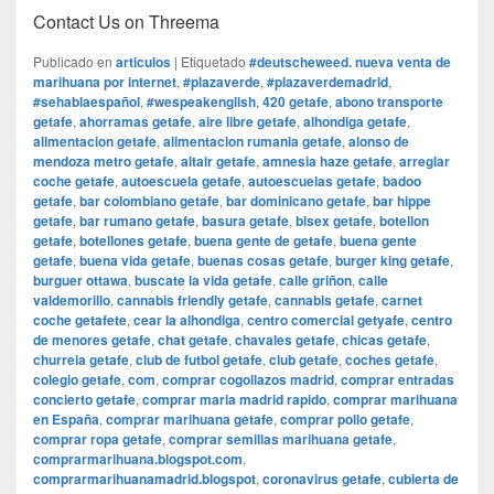
Contact Us on Threema
Publicado en
articulos
|
Etiquetado
#deutscheweed. nueva venta de
marihuana por internet
,
#plazaverde
,
#plazaverdemadrid
,
#sehablaespañol
,
#wespeakenglish
,
420 getafe
,
abono transporte
getafe
,
ahorramas getafe
,
aire libre getafe
,
alhondiga getafe
,
alimentacion getafe
,
alimentacion rumania getafe
,
alonso de
mendoza metro getafe
,
altair getafe
,
amnesia haze getafe
,
arreglar
coche getafe
,
autoescuela getafe
,
autoescuelas getafe
,
badoo
getafe
,
bar colombiano getafe
,
bar dominicano getafe
,
bar hippe
getafe
,
bar rumano getafe
,
basura getafe
,
bisex getafe
,
botellon
getafe
,
botellones getafe
,
buena gente de getafe
,
buena gente
getafe
,
buena vida getafe
,
buenas cosas getafe
,
burger king getafe
,
burguer ottawa
,
buscate la vida getafe
,
calle griñon
,
calle
valdemorillo
,
cannabis friendly getafe
,
cannabis getafe
,
carnet
coche getafete
,
cear la alhondiga
,
centro comercial getyafe
,
centro
de menores getafe
,
chat getafe
,
chavales getafe
,
chicas getafe
,
churreia getafe
,
club de futbol getafe
,
club getafe
,
coches getafe
,
colegio getafe
,
com
,
comprar cogollazos madrid
,
comprar entradas
concierto getafe
,
comprar maria madrid rapido
,
comprar marihuana
en España
,
comprar marihuana getafe
,
comprar pollo getafe
,
comprar ropa getafe
,
comprar semillas marihuana getafe
,
comprarmarihuana.blogspot.com
,
comprarmarihuanamadrid.blogspot
,
coronavirus getafe
,
cubierta de