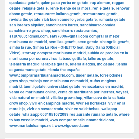
quedadsa getafe
,
quien pasa yerba en getafe
,
rap aleman
,
reggae
getafe
,
relajate getafe
,
renfe fuente de la mora
,
renfe getafe
,
renovar
abono getafe
,
restaurante italiano getafe
,
restaurantes getafe
,
revista thc getafe
,
rich buen camello yerba getafe
,
rumania getafe
,
san lorenzo alquiler
,
sanchinarro bares
,
sanchinarro comida
,
sanchinarro grow shop
,
sanchinarro restaurantes
,
sat97800@gmail.com
,
sat97800@gmail.com comprar la mejor
marihuana de madrid
,
semillas getafe
,
sexo getafe
,
shangrila getafe
,
simba la rue
,
Simba La Rue - GHETTO feat. Baby Gang (Official
Video)
,
start-up comprar marihuana madrid
,
subida de precios en la
marihuana por coronavirus
,
tabaco getttafe
,
talleres getafe
,
telemaria madrid
,
terapias getafe
,
teteria aladdin
,
thc getafe
,
tienda
segundamano getafe
,
tienda thc españa
www.comprarmarihuanamadrid.com
,
tinder getafe
,
torrelodones
grow shop
,
trabaja con marihuana en madrid
,
trufas magicas
madrid
,
tuenti getafe
,
universidad getafe
,
venezolanos en madrid
,
venta de marihuana online
,
venta de marihuana por internet
,
veysel
,
vida natural en madrid
,
villalba grow shop
,
villanueva de la cañada
grow shop
,
vivir en campings madrid
,
vivir en hortaleza
,
vivir en la
moraleja
,
vivir en navacerrada
,
vivir en valdebebas
,
wallapop
getafe
,
whatsapp 0031851072089 restaurante rumano getafe
,
where
to buy weed in madrid
,
www.comprarmarihuanamadrid.com
,
www.mariadelcampo.net
,
www.vigoweed.com