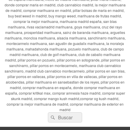
donde comprar maria en madrid, club cannabico madrid, la mejor marihuana
de madrid, comprar marihuana en madrid, pillar bolsas de maria en madrid,
buy best weed in madrid, buy mango weed, marihuana de frutas madrid,
comprar la mejor marihuana, marihuana madrid españa, san blas
marihuana, rivas vaciamadrid marihuana, goya marihuana, cruz del rayo
marihuana, prosperidad marihuana, sainz de baranda marihuana, arguelles
marihuana, moncloa marihuana, alsacia marihuana, sanchinarro marihuana,
montecarmelo marihuana, san agustin de guadalix marihuana, la moraleja
marihuana, mahadahonda marihuana, pozuelo marihuana, club de campo
madrid marihuana, club de golf marihuana, club de caballo marihuana
madrid, pillar porros en pozuelo, pillar porros en sotogrande, pillar porros en
sanchinarro, pillar porros en montecarmelo, marihuana club cannabico
sanchinarro, madrid club cannabico montecarmelo, pillar porros en san blas,
pillar porros en vallecas, pillar porros en villa de vallecas, pillar porros en
alcobendas, pillar marihuana en sansebastian de los reyes, pillar porros en
madrid, comprar marihuana en españa, donde comprar marihuana en
españa, comprar kritikal max, comprar amnesia haze madrid, comprar super
skunk madrid, comprar mango kush madrid,comprar og kush madrid,
comprar la mejor marihuana de madrid, comprar marihuana de exterior en
madrid
Buscar
Buscar
por: