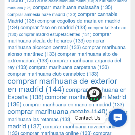
madrid
(133)
club de caballo marihuana madrid
(128)
club de campo madrid
comparr marihuana malasaña
(135)
marihuana
(128)
comprar cannabis
comprar amnesia haze madrid
(130)
Madrid
(135)
comprar cogollos de maria en madrid
(134)
comprar faso en madrid
(133)
comprar kritikal max
comprar
(130)
comprar madrid estupefacientes
(131)
marihuana alcala de henares
(133)
comprar
marihuana alcorcon central
(133)
comprar marihuana
alonso martinez
(133)
comprar marihuana alto de
extremadura
(133)
comprar marihuana arganda del
rey
(133)
comprar marihuana carpetana
(133)
comprar marihuana club cannabico
(133)
comprar marihuana de exterior
en madrid
(144)
comprar marihuana en
España
(138)
comprar marihuana en Madrid
(136)
comprar marihuana en mano en madrid
(133)
comprar marihuana getafe
(140)
comprar
Contac
comprar marihuana
Contact Us
marihuana las retamas
(133)
Us
madrid
(137)
comprar marihuana navacerrada
(133)
comprar marihuana online
(133)
comprar