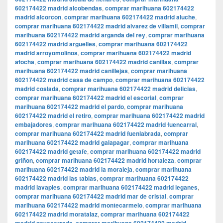
602174422 madrid alcobendas
,
comprar marihuana 602174422
madrid alcorcon
,
comprar marihuana 602174422 madrid aluche
,
comprar marihuana 602174422 madrid alvarez de villamil
,
comprar
marihuana 602174422 madrid arganda del rey
,
comprar marihuana
602174422 madrid arguelles
,
comprar marihuana 602174422
madrid arroyomolinos
,
comprar marihuana 602174422 madrid
atocha
,
comprar marihuana 602174422 madrid canillas
,
comprar
marihuana 602174422 madrid canillejas
,
comprar marihuana
602174422 madrid casa de campo
,
comprar marihuana 602174422
madrid coslada
,
comprar marihuana 602174422 madrid delicias
,
comprar marihuana 602174422 madrid el escorial
,
comprar
marihuana 602174422 madrid el pardo
,
comprar marihuana
602174422 madrid el retiro
,
comprar marihuana 602174422 madrid
embajadores
,
comprar marihuana 602174422 madrid fuencarral
,
comprar marihuana 602174422 madrid fuenlabrada
,
comprar
marihuana 602174422 madrid galapagar
,
comprar marihuana
602174422 madrid getafe
,
comprar marihuana 602174422 madrid
griñon
,
comprar marihuana 602174422 madrid hortaleza
,
comprar
marihuana 602174422 madrid la moraleja
,
comprar marihuana
602174422 madrid las tablas
,
comprar marihuana 602174422
madrid lavapies
,
comprar marihuana 602174422 madrid leganes
,
comprar marihuana 602174422 madrid mar de cristal
,
comprar
marihuana 602174422 madrid montecarmelo
,
comprar marihuana
602174422 madrid moratalaz
,
comprar marihuana 602174422
,