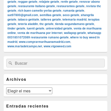
getafe
,
reggae getafe
,
relajate getafe
,
renfe getafe
,
renovar abono
getafe
,
restaurante italiano getafe
,
restaurantes getafe
,
revista thc
getafe
,
rich buen camello yerba getafe
,
rumania getafe
,
sat97800@gmail.com
,
semillas getafe
,
sexo getafe
,
shangrila
getafe
,
tabaco getttafe
,
talleres getafe
,
telemaria madrid
,
terapias
getafe
,
teteria aladdin
,
thc getafe
,
tienda segundamano getafe
,
tinder getafe
,
tuenti getafe
,
universidad getafe
,
venta de marihuana
online
,
venta de marihuana por internet
,
wallapop getafe
,
whatsapp
0031851072089 restaurante rumano getafe
,
where to buy weed in
madrid
,
www.comprarmarihuanamadrid.com
,
www.mariadelcampo.net
,
www.vigoweed.com
El
Buscar
Buscar
área
por:
de
widget
barra
Archivos
lateral
primaria
Archivos
Entradas recientes