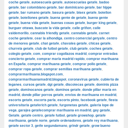
coche getafe
,
autoescuela getafe
,
autoescuelas getafe
,
badoo
getafe
,
bar colombiano getafe
,
bar dominicano getafe
,
bar hippe
getafe
,
bar rumano getafe
,
basura getafe
,
bisex getafe
,
botellon
getafe
,
botellones getafe
,
buena gente de getafe
,
buena gente
getafe
,
buena vida getafe
,
buenas cosas getafe
,
burger king getafe
,
burguer ottawa
,
buscate la vida getafe
,
calle griñon
,
calle
valdemorillo
,
cannabis friendly getafe
,
cannabis getafe
,
carnet
coche getafete
,
cear la alhondiga
,
centro comercial getyafe
,
centro
de menores getafe
,
chat getafe
,
chavales getafe
,
chicas getafe
,
churreia getafe
,
club de futbol getafe
,
club getafe
,
coches getafe
,
colegio getafe
,
com
,
comprar cogollazos madrid
,
comprar entradas
concierto getafe
,
comprar maria madrid rapido
,
comprar marihuana
en España
,
comprar marihuana getafe
,
comprar pollo getafe
,
comprar ropa getafe
,
comprar semillas marihuana getafe
,
comprarmarihuana.blogspot.com
,
comprarmarihuanamadrid.blogspot
,
coronavirus getafe
,
cubierta de
leganes
,
cursos getafe
,
dgt getafe
,
discotecas getafe
,
dominis pizza
getafe
,
dominocanos getafe
,
dominos getafe
,
donde pillar maria en
madrid
,
donde pillar porros getafe
,
envios de marihuana en madrid
,
escorts getafe
,
escorts parla
,
escorts pinto
,
facebook getafe
,
fiesta
universitaria getaferich getafe
,
furgonetas getafe
,
galeria lope de
vega
,
garajes getafecomprar marihuana en madrid
,
gay getafe
,
Getafe
,
getafe centro
,
getafe futbol
,
getafe growshop
,
getafe
marihuana
,
getafe norte
,
getafe ordenadores
,
getafe rey marihuana
,
getafe sector 3
,
getfe segundamano
,
grindr getafe
,
grow bueno