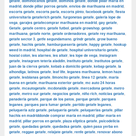
getafe
,
dominocanos getafe
,
dominos getafe
,
donde pillar maria en
madrid
,
donde pillar porros getafe
,
envios de marihuana en madrid
,
escorts getafe
,
escorts parla
,
escorts pinto
,
facebook getafe
,
fiesta
universitaria getaferich getafe
,
furgonetas getafe
,
galeria lope de
vega
,
garajes getafecomprar marihuana en madrid
,
gay getafe
,
Getafe
,
getafe centro
,
getafe futbol
,
getafe growshop
,
getafe
marihuana
,
getafe norte
,
getafe ordenadores
,
getafe rey marihuana
,
getafe sector 3
,
getfe segundamano
,
grindr getafe
,
grow bueno
getafe
,
hachis getafe
,
hamburgueseria getafe
,
happy getafe
,
hookup
weed in madrid
,
hospital de getafe
,
hospital universitario getafe
,
hostal colon
,
ies alarnes
,
ies altair
,
ies lope de vega
,
instagram
getafe
,
instagram teteria aladdin
,
instituto getafe
,
institutos getafe
,
juan de la cierva getafe
,
kebab a domiclio getafe
,
kebap getafe
,
la
alhondiga
,
latinos getafe
,
leaf life
,
leganes marihuana
,
lemon haze
getafe
,
lesbianas getafe
,
limoncito getafe
,
linea 12 getafe
,
maria
buena en getafe
,
marihuana exterior getafe
,
mc auto 24 horas
getafe
,
mcautogetafe
,
mcdonalds getafe
,
mercadona getafe
,
metro
getafe
,
metro sur getafe
,
negocios getafe
,
niño rich
,
noticias getafe
,
panaderia getafe
,
parque de los patos
,
parque getafe
,
parques
leganes
,
parques para fumar getafe
,
partido getafe leganes
,
peluqueria aziz getafe
,
peluqueria getafe
,
peluquerias getafe
,
pillar
hachis en madriddonde comprar maria en madrid
,
pillar maria en
madrid
,
pillar porros en getafe
,
plaza eliptica getafe
,
psicodelicia
getafe
,
quedadas getafe
,
quedadsa getafe
,
quien pasa yerba en
getafe
,
reggae getafe
,
relajate getafe
,
renfe getafe
,
renovar abono