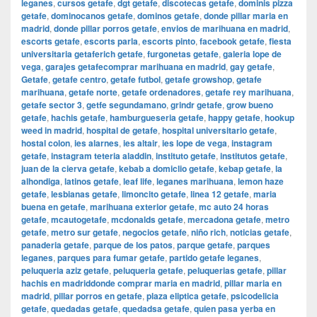
leganes
,
cursos getafe
,
dgt getafe
,
discotecas getafe
,
dominis pizza
getafe
,
dominocanos getafe
,
dominos getafe
,
donde pillar maria en
madrid
,
donde pillar porros getafe
,
envios de marihuana en madrid
,
escorts getafe
,
escorts parla
,
escorts pinto
,
facebook getafe
,
fiesta
universitaria getaferich getafe
,
furgonetas getafe
,
galeria lope de
vega
,
garajes getafecomprar marihuana en madrid
,
gay getafe
,
Getafe
,
getafe centro
,
getafe futbol
,
getafe growshop
,
getafe
marihuana
,
getafe norte
,
getafe ordenadores
,
getafe rey marihuana
,
getafe sector 3
,
getfe segundamano
,
grindr getafe
,
grow bueno
getafe
,
hachis getafe
,
hamburgueseria getafe
,
happy getafe
,
hookup
weed in madrid
,
hospital de getafe
,
hospital universitario getafe
,
hostal colon
,
ies alarnes
,
ies altair
,
ies lope de vega
,
instagram
getafe
,
instagram teteria aladdin
,
instituto getafe
,
institutos getafe
,
juan de la cierva getafe
,
kebab a domiclio getafe
,
kebap getafe
,
la
alhondiga
,
latinos getafe
,
leaf life
,
leganes marihuana
,
lemon haze
getafe
,
lesbianas getafe
,
limoncito getafe
,
linea 12 getafe
,
maria
buena en getafe
,
marihuana exterior getafe
,
mc auto 24 horas
getafe
,
mcautogetafe
,
mcdonalds getafe
,
mercadona getafe
,
metro
getafe
,
metro sur getafe
,
negocios getafe
,
niño rich
,
noticias getafe
,
panaderia getafe
,
parque de los patos
,
parque getafe
,
parques
leganes
,
parques para fumar getafe
,
partido getafe leganes
,
peluqueria aziz getafe
,
peluqueria getafe
,
peluquerias getafe
,
pillar
hachis en madriddonde comprar maria en madrid
,
pillar maria en
madrid
,
pillar porros en getafe
,
plaza eliptica getafe
,
psicodelicia
getafe
,
quedadas getafe
,
quedadsa getafe
,
quien pasa yerba en