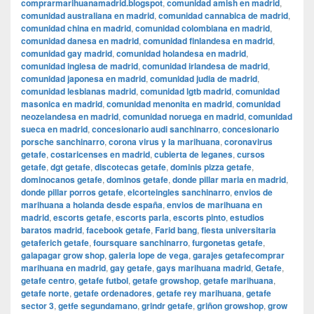
comprarmarihuanamadrid.blogspot
,
comunidad amish en madrid
,
comunidad australiana en madrid
,
comunidad cannabica de madrid
,
comunidad china en madrid
,
comunidad colombiana en madrid
,
comunidad danesa en madrid
,
comunidad finlandesa en madrid
,
comunidad gay madrid
,
comunidad holandesa en madrid
,
comunidad inglesa de madrid
,
comunidad irlandesa de madrid
,
comunidad japonesa en madrid
,
comunidad judia de madrid
,
comunidad lesbianas madrid
,
comunidad lgtb madrid
,
comunidad
masonica en madrid
,
comunidad menonita en madrid
,
comunidad
neozelandesa en madrid
,
comunidad noruega en madrid
,
comunidad
sueca en madrid
,
concesionario audi sanchinarro
,
concesionario
porsche sanchinarro
,
corona virus y la marihuana
,
coronavirus
getafe
,
costaricenses en madrid
,
cubierta de leganes
,
cursos
getafe
,
dgt getafe
,
discotecas getafe
,
dominis pizza getafe
,
dominocanos getafe
,
dominos getafe
,
donde pillar maria en madrid
,
donde pillar porros getafe
,
elcorteingles sanchinarro
,
envios de
marihuana a holanda desde españa
,
envios de marihuana en
madrid
,
escorts getafe
,
escorts parla
,
escorts pinto
,
estudios
baratos madrid
,
facebook getafe
,
Farid bang
,
fiesta universitaria
getaferich getafe
,
foursquare sanchinarro
,
furgonetas getafe
,
galapagar grow shop
,
galeria lope de vega
,
garajes getafecomprar
marihuana en madrid
,
gay getafe
,
gays marihuana madrid
,
Getafe
,
getafe centro
,
getafe futbol
,
getafe growshop
,
getafe marihuana
,
getafe norte
,
getafe ordenadores
,
getafe rey marihuana
,
getafe
sector 3
,
getfe segundamano
,
grindr getafe
,
griñon growshop
,
grow