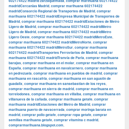
602174422 madrid zarzaquemada
,
comprar marihuana 602174422
madridCercanías Madrid
,
comprar marihuana 602174422
madridConsorcio Regional de Transportes de Madrid
,
comprar
marihuana 602174422 madridEmpresa Municipal de Transportes de
Madrid
,
comprar marihuana 602174422 madridEstaciones de Metro
Ligero de Madrid
,
comprar marihuana 602174422 madridMetro
Ligero de Madrid
,
comprar marihuana 602174422 madridMetro
Ligero Oeste
,
comprar marihuana 602174422 madridMetroEste
,
comprar marihuana 602174422 madridMetroNorte
,
comprar
marihuana 602174422 madridMetroSur
,
comprar marihuana
602174422 madridTransportes Ferroviarios de Madrid
,
comprar
marihuana 602174422 madridTranvía de Parla
,
comprar marihuana
barajas
,
comprar marihuana en el molar
,
comprar marihuana en
España
,
comprar marihuana en navalcarnero
,
comprar marihuana
en pedrezuela
,
comprar marihuana en pueblos de madrid
,
comprar
marihuana en rascafria
,
comprar marihuana en san agustin de
guadalix
,
comprar marihuana en sansebastian de los reyes
,
comprar marihuana en sierra de madrid
,
comprar marihuana en
torrelodones
,
comprar marihuana en villalba
,
comprar marihuana en
villanueva de la cañada
,
comprar marihuana getafe
,
comprar
marihuana madridEstaciones del Metro de Madrid
,
comprar
marihuana puerto de navacerrada
,
comprar moringa barata en
madrid
,
comprar pollo getafe
,
comprar ropa getafe
,
comprar
semillas marihuana getafe
,
comprar vitamina c madrid
,
comprarmarihuana.blogspot.com
,