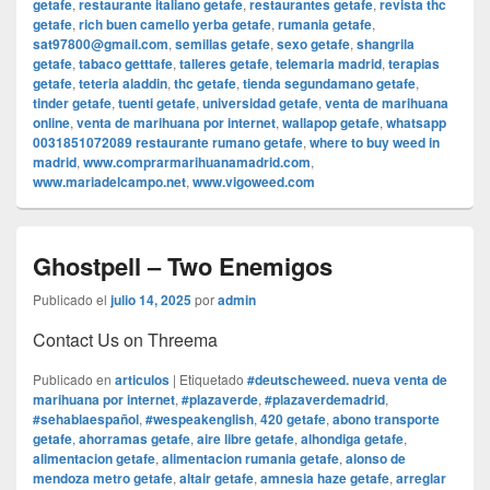
getafe
,
restaurante italiano getafe
,
restaurantes getafe
,
revista thc
getafe
,
rich buen camello yerba getafe
,
rumania getafe
,
sat97800@gmail.com
,
semillas getafe
,
sexo getafe
,
shangrila
getafe
,
tabaco getttafe
,
talleres getafe
,
telemaria madrid
,
terapias
getafe
,
teteria aladdin
,
thc getafe
,
tienda segundamano getafe
,
tinder getafe
,
tuenti getafe
,
universidad getafe
,
venta de marihuana
online
,
venta de marihuana por internet
,
wallapop getafe
,
whatsapp
0031851072089 restaurante rumano getafe
,
where to buy weed in
madrid
,
www.comprarmarihuanamadrid.com
,
www.mariadelcampo.net
,
www.vigoweed.com
Ghostpell – Two Enemigos
Publicado el
julio 14, 2025
por
admin
Contact Us on Threema
Publicado en
articulos
|
Etiquetado
#deutscheweed. nueva venta de
marihuana por internet
,
#plazaverde
,
#plazaverdemadrid
,
#sehablaespañol
,
#wespeakenglish
,
420 getafe
,
abono transporte
getafe
,
ahorramas getafe
,
aire libre getafe
,
alhondiga getafe
,
alimentacion getafe
,
alimentacion rumania getafe
,
alonso de
mendoza metro getafe
,
altair getafe
,
amnesia haze getafe
,
arreglar