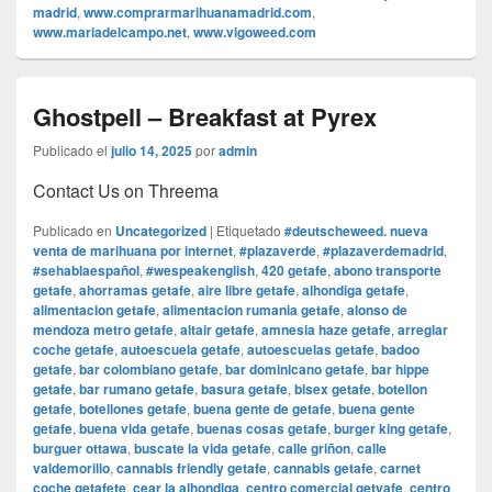
madrid
,
www.comprarmarihuanamadrid.com
,
www.mariadelcampo.net
,
www.vigoweed.com
Ghostpell – Breakfast at Pyrex
Publicado el
julio 14, 2025
por
admin
Contact Us on Threema
Publicado en
Uncategorized
|
Etiquetado
#deutscheweed. nueva
venta de marihuana por internet
,
#plazaverde
,
#plazaverdemadrid
,
#sehablaespañol
,
#wespeakenglish
,
420 getafe
,
abono transporte
getafe
,
ahorramas getafe
,
aire libre getafe
,
alhondiga getafe
,
alimentacion getafe
,
alimentacion rumania getafe
,
alonso de
mendoza metro getafe
,
altair getafe
,
amnesia haze getafe
,
arreglar
coche getafe
,
autoescuela getafe
,
autoescuelas getafe
,
badoo
getafe
,
bar colombiano getafe
,
bar dominicano getafe
,
bar hippe
getafe
,
bar rumano getafe
,
basura getafe
,
bisex getafe
,
botellon
getafe
,
botellones getafe
,
buena gente de getafe
,
buena gente
getafe
,
buena vida getafe
,
buenas cosas getafe
,
burger king getafe
,
burguer ottawa
,
buscate la vida getafe
,
calle griñon
,
calle
valdemorillo
,
cannabis friendly getafe
,
cannabis getafe
,
carnet
coche getafete
,
cear la alhondiga
,
centro comercial getyafe
,
centro