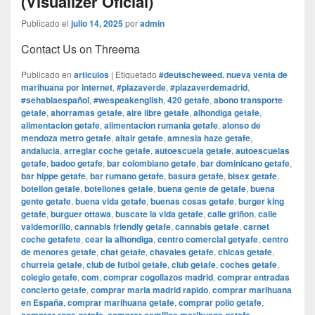
(Visualizer Oficial)
Publicado el
julio 14, 2025
por
admin
Contact Us on Threema
Publicado en
articulos
|
Etiquetado
#deutscheweed. nueva venta de
marihuana por internet
,
#plazaverde
,
#plazaverdemadrid
,
#sehablaespañol
,
#wespeakenglish
,
420 getafe
,
abono transporte
getafe
,
ahorramas getafe
,
aire libre getafe
,
alhondiga getafe
,
alimentacion getafe
,
alimentacion rumania getafe
,
alonso de
mendoza metro getafe
,
altair getafe
,
amnesia haze getafe
,
andalucia
,
arreglar coche getafe
,
autoescuela getafe
,
autoescuelas
getafe
,
badoo getafe
,
bar colombiano getafe
,
bar dominicano getafe
,
bar hippe getafe
,
bar rumano getafe
,
basura getafe
,
bisex getafe
,
botellon getafe
,
botellones getafe
,
buena gente de getafe
,
buena
gente getafe
,
buena vida getafe
,
buenas cosas getafe
,
burger king
getafe
,
burguer ottawa
,
buscate la vida getafe
,
calle griñon
,
calle
valdemorillo
,
cannabis friendly getafe
,
cannabis getafe
,
carnet
coche getafete
,
cear la alhondiga
,
centro comercial getyafe
,
centro
de menores getafe
,
chat getafe
,
chavales getafe
,
chicas getafe
,
churreia getafe
,
club de futbol getafe
,
club getafe
,
coches getafe
,
colegio getafe
,
com
,
comprar cogollazos madrid
,
comprar entradas
concierto getafe
,
comprar maria madrid rapido
,
comprar marihuana
en España
,
comprar marihuana getafe
,
comprar pollo getafe
,
,
,