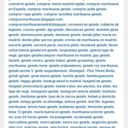
concierto getafe
,
comprar maria madrid rapido
,
comprar marihuana
en España
,
comprar marihuana getafe
,
comprar pollo getafe
,
comprar ropa getafe
,
comprar semillas marihuana getafe
,
comprarmarihuana.blogspot.com
,
comprarmarihuanamadrid.blogspot
,
coronavirus getafe
,
cubierta de
leganes
,
cursos getafe
,
dgt getafe
,
discotecas getafe
,
dominis pizza
getafe
,
dominocanos getafe
,
dominos getafe
,
donde pillar maria en
madrid
,
donde pillar porros getafe
,
envios de marihuana en madrid
,
escorts getafe
,
escorts parla
,
escorts pinto
,
facebook getafe
,
fiesta
universitaria getaferich getafe
,
furgonetas getafe
,
galeria lope de
vega
,
garajes getafecomprar marihuana en madrid
,
gay getafe
,
Getafe
,
getafe centro
,
getafe futbol
,
getafe growshop
,
getafe
marihuana
,
getafe norte
,
getafe ordenadores
,
getafe rey marihuana
,
getafe sector 3
,
getfe segundamano
,
Ghostpell - Five Times Betta
,
grindr getafe
,
grow bueno getafe
,
hachis getafe
,
hamburgueseria
getafe
,
happy getafe
,
hookup weed in madrid
,
hospital de getafe
,
hospital universitario getafe
,
hostal colon
,
ies alarnes
,
ies altair
,
ies
lope de vega
,
instagram getafe
,
instagram teteria aladdin
,
instituto
getafe
,
institutos getafe
,
juan de la cierva getafe
,
kebab a domiclio
getafe
,
kebap getafe
,
la alhondiga
,
latinos getafe
,
leaf life
,
leganes
marihuana
,
lemon haze getafe
,
lesbianas getafe
,
limoncito getafe
,
linea 12 getafe
,
maria buena en getafe
,
marihuana exterior getafe
,
mc auto 24 horas getafe
,
mcautogetafe
,
mcdonalds getafe
,
mercadona getafe
,
metro getafe
,
metro sur getafe
,
negocios getafe
,
niño rich
,
noticias getafe
,
olga korbut
,
panaderia getafe
,
parque de