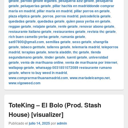
getafe
,
partido getafe leganes
,
peluqueria aziz getafe
,
peluqueria
getafe
,
peluquerias getafe
,
pillar hachis en madriddonde comprar
maria en madrid
,
pillar maria en madrid
,
pillar porros en getafe
,
plaza eliptica getafe
,
porros
,
porros madrid
,
psicodelicia getafe
,
quedadas getafe
,
quedadsa getafe
,
quien pasa yerba en getafe
,
reggae getafe
,
relajate getafe
,
renfe getafe
,
renovar abono getafe
,
restaurante italiano getafe
,
restaurantes getafe
,
revista thc getafe
,
rich buen camello yerba getafe
,
rumania getafe
,
sat97800@gmail.com
,
semillas getafe
,
sexo getafe
,
shangrila
getafe
,
tabaco getttafe
,
talleres getafe
,
telemaria madrid
,
teleporros
madrid
,
terapias getafe
,
teteria aladdin
,
thc getafe
,
tienda
segundamano getafe
,
tinder getafe
,
tuenti getafe
,
universidad
getafe
,
venta de marihuana online
,
venta de marihuana por internet
,
wallapop getafe
,
whatsapp 0031851072089 restaurante rumano
getafe
,
where to buy weed in madrid
,
www.comprarmarihuanamadrid.com
,
www.mariadelcampo.net
,
www.vigoweed.com
ToteKing – El Bolo (Prod. Stash
House) [visualizer]
Publicado el
julio 14, 2025
por
admin