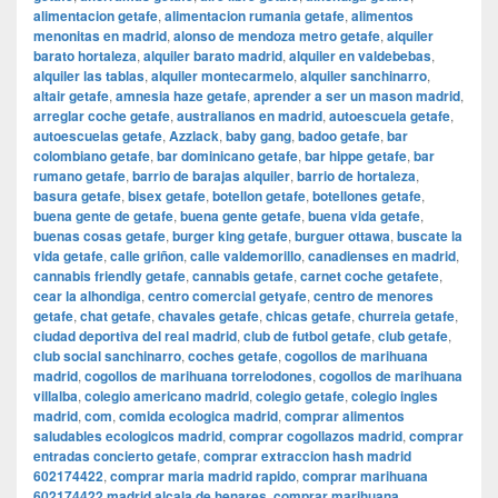
alimentacion getafe
,
alimentacion rumania getafe
,
alimentos
menonitas en madrid
,
alonso de mendoza metro getafe
,
alquiler
barato hortaleza
,
alquiler barato madrid
,
alquiler en valdebebas
,
alquiler las tablas
,
alquiler montecarmelo
,
alquiler sanchinarro
,
altair getafe
,
amnesia haze getafe
,
aprender a ser un mason madrid
,
arreglar coche getafe
,
australianos en madrid
,
autoescuela getafe
,
autoescuelas getafe
,
Azzlack
,
baby gang
,
badoo getafe
,
bar
colombiano getafe
,
bar dominicano getafe
,
bar hippe getafe
,
bar
rumano getafe
,
barrio de barajas alquiler
,
barrio de hortaleza
,
basura getafe
,
bisex getafe
,
botellon getafe
,
botellones getafe
,
buena gente de getafe
,
buena gente getafe
,
buena vida getafe
,
buenas cosas getafe
,
burger king getafe
,
burguer ottawa
,
buscate la
vida getafe
,
calle griñon
,
calle valdemorillo
,
canadienses en madrid
,
cannabis friendly getafe
,
cannabis getafe
,
carnet coche getafete
,
cear la alhondiga
,
centro comercial getyafe
,
centro de menores
getafe
,
chat getafe
,
chavales getafe
,
chicas getafe
,
churreia getafe
,
ciudad deportiva del real madrid
,
club de futbol getafe
,
club getafe
,
club social sanchinarro
,
coches getafe
,
cogollos de marihuana
madrid
,
cogollos de marihuana torrelodones
,
cogollos de marihuana
villalba
,
colegio americano madrid
,
colegio getafe
,
colegio ingles
madrid
,
com
,
comida ecologica madrid
,
comprar alimentos
saludables ecologicos madrid
,
comprar cogollazos madrid
,
comprar
entradas concierto getafe
,
comprar extraccion hash madrid
602174422
,
comprar maria madrid rapido
,
comprar marihuana
602174422 madrid alcala de henares
,
comprar marihuana