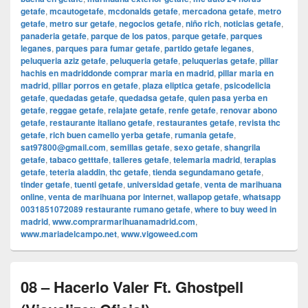
getafe
,
mcautogetafe
,
mcdonalds getafe
,
mercadona getafe
,
metro
getafe
,
metro sur getafe
,
negocios getafe
,
niño rich
,
noticias getafe
,
panaderia getafe
,
parque de los patos
,
parque getafe
,
parques
leganes
,
parques para fumar getafe
,
partido getafe leganes
,
peluqueria aziz getafe
,
peluqueria getafe
,
peluquerias getafe
,
pillar
hachis en madriddonde comprar maria en madrid
,
pillar maria en
madrid
,
pillar porros en getafe
,
plaza eliptica getafe
,
psicodelicia
getafe
,
quedadas getafe
,
quedadsa getafe
,
quien pasa yerba en
getafe
,
reggae getafe
,
relajate getafe
,
renfe getafe
,
renovar abono
getafe
,
restaurante italiano getafe
,
restaurantes getafe
,
revista thc
getafe
,
rich buen camello yerba getafe
,
rumania getafe
,
sat97800@gmail.com
,
semillas getafe
,
sexo getafe
,
shangrila
getafe
,
tabaco getttafe
,
talleres getafe
,
telemaria madrid
,
terapias
getafe
,
teteria aladdin
,
thc getafe
,
tienda segundamano getafe
,
tinder getafe
,
tuenti getafe
,
universidad getafe
,
venta de marihuana
online
,
venta de marihuana por internet
,
wallapop getafe
,
whatsapp
0031851072089 restaurante rumano getafe
,
where to buy weed in
madrid
,
www.comprarmarihuanamadrid.com
,
www.mariadelcampo.net
,
www.vigoweed.com
08 – Hacerlo Valer Ft. Ghostpell