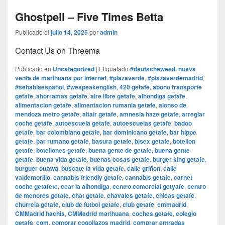
Ghostpell – Five Times Betta
Publicado el
julio 14, 2025
por
admin
Contact Us on Threema
Publicado en
Uncategorized
|
Etiquetado
#deutscheweed. nueva
venta de marihuana por internet
,
#plazaverde
,
#plazaverdemadrid
,
#sehablaespañol
,
#wespeakenglish
,
420 getafe
,
abono transporte
getafe
,
ahorramas getafe
,
aire libre getafe
,
alhondiga getafe
,
alimentacion getafe
,
alimentacion rumania getafe
,
alonso de
mendoza metro getafe
,
altair getafe
,
amnesia haze getafe
,
arreglar
coche getafe
,
autoescuela getafe
,
autoescuelas getafe
,
badoo
getafe
,
bar colombiano getafe
,
bar dominicano getafe
,
bar hippe
getafe
,
bar rumano getafe
,
basura getafe
,
bisex getafe
,
botellon
getafe
,
botellones getafe
,
buena gente de getafe
,
buena gente
getafe
,
buena vida getafe
,
buenas cosas getafe
,
burger king getafe
,
burguer ottawa
,
buscate la vida getafe
,
calle griñon
,
calle
valdemorillo
,
cannabis friendly getafe
,
cannabis getafe
,
carnet
coche getafete
,
cear la alhondiga
,
centro comercial getyafe
,
centro
de menores getafe
,
chat getafe
,
chavales getafe
,
chicas getafe
,
churreia getafe
,
club de futbol getafe
,
club getafe
,
cmmadrid
,
CMMadrid hachís
,
CMMadrid marihuana
,
coches getafe
,
colegio
getafe
,
com
,
comprar cogollazos madrid
,
comprar entradas