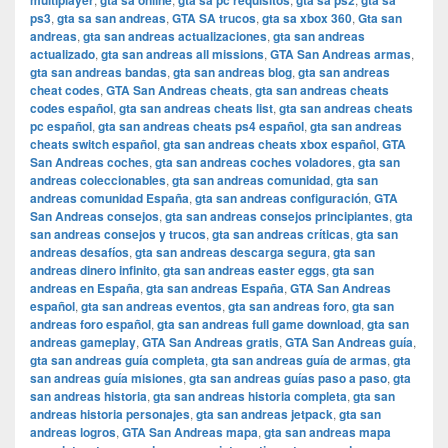
multiplayer
gta sa online
gta sa pc requisitos
gta sa ps2
gta sa
ps3
,
gta sa san andreas
,
GTA SA trucos
,
gta sa xbox 360
,
Gta san
andreas
,
gta san andreas actualizaciones
,
gta san andreas
actualizado
,
gta san andreas all missions
,
GTA San Andreas armas
,
gta san andreas bandas
,
gta san andreas blog
,
gta san andreas
cheat codes
,
GTA San Andreas cheats
,
gta san andreas cheats
codes español
,
gta san andreas cheats list
,
gta san andreas cheats
pc español
,
gta san andreas cheats ps4 español
,
gta san andreas
cheats switch español
,
gta san andreas cheats xbox español
,
GTA
San Andreas coches
,
gta san andreas coches voladores
,
gta san
andreas coleccionables
,
gta san andreas comunidad
,
gta san
andreas comunidad España
,
gta san andreas configuración
,
GTA
San Andreas consejos
,
gta san andreas consejos principiantes
,
gta
san andreas consejos y trucos
,
gta san andreas críticas
,
gta san
andreas desafíos
,
gta san andreas descarga segura
,
gta san
andreas dinero infinito
,
gta san andreas easter eggs
,
gta san
andreas en España
,
gta san andreas España
,
GTA San Andreas
español
,
gta san andreas eventos
,
gta san andreas foro
,
gta san
andreas foro español
,
gta san andreas full game download
,
gta san
andreas gameplay
,
GTA San Andreas gratis
,
GTA San Andreas guía
,
gta san andreas guía completa
,
gta san andreas guía de armas
,
gta
san andreas guía misiones
,
gta san andreas guías paso a paso
,
gta
san andreas historia
,
gta san andreas historia completa
,
gta san
andreas historia personajes
,
gta san andreas jetpack
,
gta san
andreas logros
,
GTA San Andreas mapa
,
gta san andreas mapa