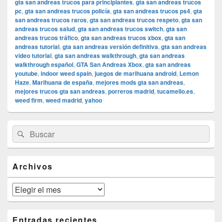
gta san andreas trucos para principiantes
,
gta san andreas trucos
pc
,
gta san andreas trucos policía
,
gta san andreas trucos ps4
,
gta
san andreas trucos raros
,
gta san andreas trucos respeto
,
gta san
andreas trucos salud
,
gta san andreas trucos switch
,
gta san
andreas trucos tráfico
,
gta san andreas trucos xbox
,
gta san
andreas tutorial
,
gta san andreas versión definitiva
,
gta san andreas
video tutorial
,
gta san andreas walkthrough
,
gta san andreas
walkthrough español
,
GTA San Andreas Xbox
,
gta san andreas
youtube
,
indoor weed spain
,
juegos de marihuana android
,
Lemon
Haze
,
Marihuana de españa
,
mejores mods gta san andreas
,
mejores trucos gta san andreas
,
porreros madrid
,
tucamello.es
,
weed firm
,
weed madrid
,
yahoo
El
Buscar
Buscar
área
por:
de
widget
barra
Archivos
lateral
primaria
Archivos
Entradas recientes