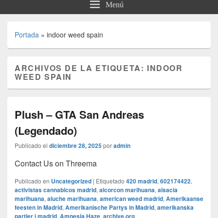
Menú
Portada
»
indoor weed spain
ARCHIVOS DE LA ETIQUETA:
INDOOR
WEED SPAIN
Plush – GTA San Andreas
(Legendado)
Publicado el
diciembre 28, 2025
por
admin
Contact Us on Threema
Publicado en
Uncategorized
|
Etiquetado
420 madrid
,
602174422
,
activistas cannabicos madrid
,
alcorcon marihuana
,
alsacia
marihuana
,
aluche marihuana
,
american weed madrid
,
Amerikaanse
feesten in Madrid
,
Amerikanische Partys in Madrid
,
amerikanska
partier i madrid
,
Amnesia Haze
,
archive.org