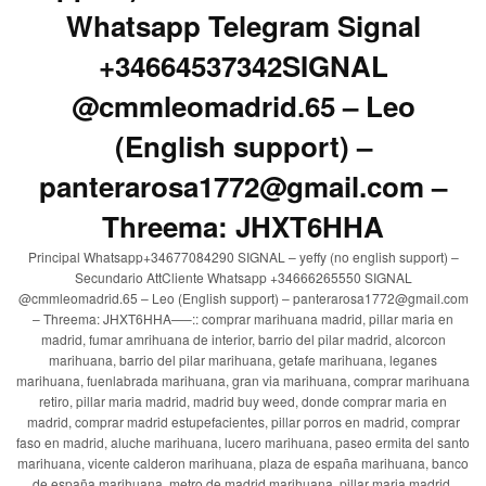
Whatsapp Telegram Signal
+34664537342SIGNAL
@cmmleomadrid.65 – Leo
(English support) –
panterarosa1772@gmail.com –
Threema: JHXT6HHA
Principal Whatsapp+34677084290 SIGNAL – yeffy (no english support) –
Secundario AttCliente Whatsapp +34666265550 SIGNAL
@cmmleomadrid.65 – Leo (English support) – panterarosa1772@gmail.com
– Threema: JHXT6HHA—–:: comprar marihuana madrid, pillar maria en
madrid, fumar amrihuana de interior, barrio del pilar madrid, alcorcon
marihuana, barrio del pilar marihuana, getafe marihuana, leganes
marihuana, fuenlabrada marihuana, gran via marihuana, comprar marihuana
retiro, pillar maria madrid, madrid buy weed, donde comprar maria en
madrid, comprar madrid estupefacientes, pillar porros en madrid, comprar
faso en madrid, aluche marihuana, lucero marihuana, paseo ermita del santo
marihuana, vicente calderon marihuana, plaza de españa marihuana, banco
de españa marihuana, metro de madrid marihuana, pillar maria madrid,