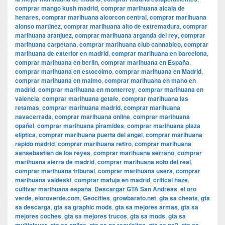
comprar mango kush madrid
,
comprar marihuana alcala de
henares
,
comprar marihuana alcorcon central
,
comprar marihuana
alonso martinez
,
comprar marihuana alto de extremadura
,
comprar
marihuana aranjuez
,
comprar marihuana arganda del rey
,
comprar
marihuana carpetana
,
comprar marihuana club cannabico
,
comprar
marihuana de exterior en madrid
,
comprar marihuana en barcelona
,
comprar marihuana en berlin
,
comprar marihuana en España
,
comprar marihuana en estocolmo
,
comprar marihuana en Madrid
,
comprar marihuana en malmo
,
comprar marihuana en mano en
madrid
,
comprar marihuana en monterrey
,
comprar marihuana en
valencia
,
comprar marihuana getafe
,
comprar marihuana las
retamas
,
comprar marihuana madrid
,
comprar marihuana
navacerrada
,
comprar marihuana online
,
comprar marihuana
opañel
,
comprar marihuana pìramides
,
comprar marihuana plaza
eliptica
,
comprar marihuana puerta del angel
,
comprar marihuana
rapido madrid
,
comprar marihuana retiro
,
comprar marihuana
sansebastian de los reyes
,
comprar marihuana serrano
,
comprar
marihuana sierra de madrid
,
comprar marihuana soto del real
,
comprar marihuana tribunal
,
comprar marihuana usera
,
comprar
marihuana valdeski
,
comprar matuja en madrid
,
critical haze
,
cultivar marihuana españa
,
Descargar GTA San Andreas
,
el oro
verde
,
eloroverde.com
,
Geocities
,
growbarato.net
,
gta sa cheats
,
gta
sa descarga
,
gta sa graphic mods
,
gta sa mejores armas
,
gta sa
mejores coches
,
gta sa mejores trucos
,
gta sa mods
,
gta sa
,
,
,
,