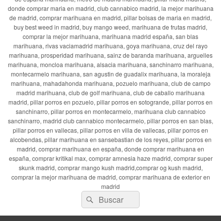
donde comprar maria en madrid, club cannabico madrid, la mejor marihuana
de madrid, comprar marihuana en madrid, pillar bolsas de maria en madrid,
buy best weed in madrid, buy mango weed, marihuana de frutas madrid,
comprar la mejor marihuana, marihuana madrid españa, san blas
marihuana, rivas vaciamadrid marihuana, goya marihuana, cruz del rayo
marihuana, prosperidad marihuana, sainz de baranda marihuana, arguelles
marihuana, moncloa marihuana, alsacia marihuana, sanchinarro marihuana,
montecarmelo marihuana, san agustin de guadalix marihuana, la moraleja
marihuana, mahadahonda marihuana, pozuelo marihuana, club de campo
madrid marihuana, club de golf marihuana, club de caballo marihuana
madrid, pillar porros en pozuelo, pillar porros en sotogrande, pillar porros en
sanchinarro, pillar porros en montecarmelo, marihuana club cannabico
sanchinarro, madrid club cannabico montecarmelo, pillar porros en san blas,
pillar porros en vallecas, pillar porros en villa de vallecas, pillar porros en
alcobendas, pillar marihuana en sansebastian de los reyes, pillar porros en
madrid, comprar marihuana en españa, donde comprar marihuana en
españa, comprar kritikal max, comprar amnesia haze madrid, comprar super
skunk madrid, comprar mango kush madrid,comprar og kush madrid,
comprar la mejor marihuana de madrid, comprar marihuana de exterior en
madrid
Buscar
Buscar
por: