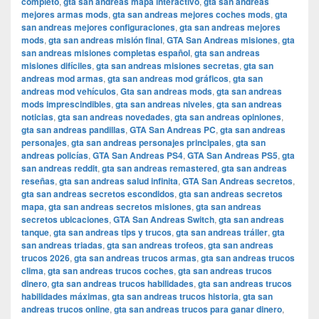
completo
,
gta san andreas mapa interactivo
,
gta san andreas
mejores armas mods
,
gta san andreas mejores coches mods
,
gta
san andreas mejores configuraciones
,
gta san andreas mejores
mods
,
gta san andreas misión final
,
GTA San Andreas misiones
,
gta
san andreas misiones completas español
,
gta san andreas
misiones difíciles
,
gta san andreas misiones secretas
,
gta san
andreas mod armas
,
gta san andreas mod gráficos
,
gta san
andreas mod vehículos
,
Gta san andreas mods
,
gta san andreas
mods imprescindibles
,
gta san andreas niveles
,
gta san andreas
noticias
,
gta san andreas novedades
,
gta san andreas opiniones
,
gta san andreas pandillas
,
GTA San Andreas PC
,
gta san andreas
personajes
,
gta san andreas personajes principales
,
gta san
andreas policías
,
GTA San Andreas PS4
,
GTA San Andreas PS5
,
gta
san andreas reddit
,
gta san andreas remastered
,
gta san andreas
reseñas
,
gta san andreas salud infinita
,
GTA San Andreas secretos
,
gta san andreas secretos escondidos
,
gta san andreas secretos
mapa
,
gta san andreas secretos misiones
,
gta san andreas
secretos ubicaciones
,
GTA San Andreas Switch
,
gta san andreas
tanque
,
gta san andreas tips y trucos
,
gta san andreas tráiler
,
gta
san andreas triadas
,
gta san andreas trofeos
,
gta san andreas
trucos 2026
,
gta san andreas trucos armas
,
gta san andreas trucos
clima
,
gta san andreas trucos coches
,
gta san andreas trucos
dinero
,
gta san andreas trucos habilidades
,
gta san andreas trucos
habilidades máximas
,
gta san andreas trucos historia
,
gta san
andreas trucos online
,
gta san andreas trucos para ganar dinero
,