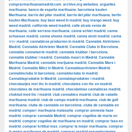
comprarmarihuanamadrid.com
,
archive.org websites
,
arguelles
marihuana
,
banco de españa marihuana
,
barcelona kaufen
Marihuana
,
barrio del pilar madrid
,
barrio del pilar marihuana
,
berlin
kaufen Marihuana
,
buy best weed in madrid
,
buy mango weed
,
buy
weed madrid
,
california weed madrid
,
calle alcala venta de
marihuana
,
calle serrano marihuana
,
canna schiet madrid
,
canna
schuesse madrid
,
canna shoots madrid
,
canna skott madrid
,
canna
יורה madrid
,
cannabicos producten in madrid
,
Cannabis Aktivisten
Madrid
,
Cannabis Aktivister Madrid
,
Cannabis Clubs in Barcelona
,
cannabis connaiserie madrid
,
cannabis klubbar i barcelona
,
cannabis klubbar i madrid
,
Cannabis maart in Madrid
,
Cannabis
Marihuana Madrid
,
cannabis marijuana madrid
,
Cannabis Mars i
Madrid
,
Cannabis März in Madrid
,
Cannabisactivisten Madrid
,
cannabisclubs in barcelona
,
cannabisclubs in madrid
,
Cannabisprodukte in Madrid
,
cannabisprodukter i madrid
,
chocolaatjes met thc in madrid
,
chocolates con thc en madrid
,
chocolates de marihuana madrid
,
chocolatinas cannabicas madrid
,
choklad med thc i madrid
,
club cannabico madrid
,
club de caballo
marihuana madrid
,
club de campo madrid marihuana
,
club de golf
marihuana
,
clubs de cannabis en barcelona
,
clubs de cannabis en
madrid
,
comparr marihuana malasaña
,
comprar amnesia haze
madrid
,
comprar cannabis Madrid
,
comprar cogollos de maria en
madrid
,
comprar cogollos de marihuana en madrid
,
comprar faso en
madrid
,
comprar kritikal max
,
comprar la mejor marihuana
,
comprar
la mejor marihuana de madrid
,
comprar madrid estupefacientes
,