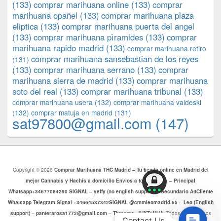
(133)
comprar marihuana online
(133)
comprar
marihuana opañel
(133)
comprar marihuana plaza
eliptica
(133)
comprar marihuana puerta del angel
(133)
comprar marihuana pìramides
(133)
comprar
marihuana rapido madrid
(133)
comprar marihuana retiro
comprar marihuana sansebastian de los reyes
(131)
(133)
comprar marihuana serrano
(133)
comprar
marihuana sierra de madrid
(133)
comprar marihuana
soto del real
(133)
comprar marihuana tribunal
(133)
comprar marihuana usera
(132)
comprar marihuana valdeski
(132)
comprar matuja en madrid
(131)
sat97800@gmail.com
(147)
Copyright © 2026
Comprar Marihuana THC Madrid – Tu tienda online en Madrid del
mejor Cannabis y Hachis a domicilio Envios a toda Europa – Principal
Whatsapp+34677084290 SIGNAL – yeffy (no english support) – Secundario AttCliente
Whatsapp Telegram Signal +34664537342SIGNAL @cmmleomadrid.65 – Leo (English
support) – panterarosa1772@gmail.com – Threema: JHXT6HHA
. Todos los Derechos
Contac
Contact Us