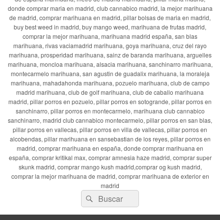
donde comprar maria en madrid, club cannabico madrid, la mejor marihuana
de madrid, comprar marihuana en madrid, pillar bolsas de maria en madrid,
buy best weed in madrid, buy mango weed, marihuana de frutas madrid,
comprar la mejor marihuana, marihuana madrid españa, san blas
marihuana, rivas vaciamadrid marihuana, goya marihuana, cruz del rayo
marihuana, prosperidad marihuana, sainz de baranda marihuana, arguelles
marihuana, moncloa marihuana, alsacia marihuana, sanchinarro marihuana,
montecarmelo marihuana, san agustin de guadalix marihuana, la moraleja
marihuana, mahadahonda marihuana, pozuelo marihuana, club de campo
madrid marihuana, club de golf marihuana, club de caballo marihuana
madrid, pillar porros en pozuelo, pillar porros en sotogrande, pillar porros en
sanchinarro, pillar porros en montecarmelo, marihuana club cannabico
sanchinarro, madrid club cannabico montecarmelo, pillar porros en san blas,
pillar porros en vallecas, pillar porros en villa de vallecas, pillar porros en
alcobendas, pillar marihuana en sansebastian de los reyes, pillar porros en
madrid, comprar marihuana en españa, donde comprar marihuana en
españa, comprar kritikal max, comprar amnesia haze madrid, comprar super
skunk madrid, comprar mango kush madrid,comprar og kush madrid,
comprar la mejor marihuana de madrid, comprar marihuana de exterior en
madrid
Buscar
Buscar
por: