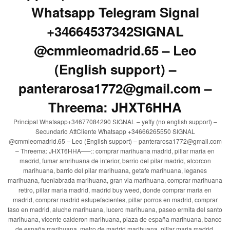
Whatsapp Telegram Signal
+34664537342SIGNAL
@cmmleomadrid.65 – Leo
(English support) –
panterarosa1772@gmail.com –
Threema: JHXT6HHA
Principal Whatsapp+34677084290 SIGNAL – yeffy (no english support) –
Secundario AttCliente Whatsapp +34666265550 SIGNAL
@cmmleomadrid.65 – Leo (English support) – panterarosa1772@gmail.com
– Threema: JHXT6HHA—–:: comprar marihuana madrid, pillar maria en
madrid, fumar amrihuana de interior, barrio del pilar madrid, alcorcon
marihuana, barrio del pilar marihuana, getafe marihuana, leganes
marihuana, fuenlabrada marihuana, gran via marihuana, comprar marihuana
retiro, pillar maria madrid, madrid buy weed, donde comprar maria en
madrid, comprar madrid estupefacientes, pillar porros en madrid, comprar
faso en madrid, aluche marihuana, lucero marihuana, paseo ermita del santo
marihuana, vicente calderon marihuana, plaza de españa marihuana, banco
de españa marihuana, metro de madrid marihuana, pillar maria madrid,