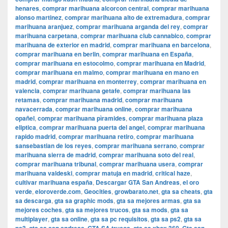
henares
,
comprar marihuana alcorcon central
,
comprar marihuana
alonso martinez
,
comprar marihuana alto de extremadura
,
comprar
marihuana aranjuez
,
comprar marihuana arganda del rey
,
comprar
marihuana carpetana
,
comprar marihuana club cannabico
,
comprar
marihuana de exterior en madrid
,
comprar marihuana en barcelona
,
comprar marihuana en berlin
,
comprar marihuana en España
,
comprar marihuana en estocolmo
,
comprar marihuana en Madrid
,
comprar marihuana en malmo
,
comprar marihuana en mano en
madrid
,
comprar marihuana en monterrey
,
comprar marihuana en
valencia
,
comprar marihuana getafe
,
comprar marihuana las
retamas
,
comprar marihuana madrid
,
comprar marihuana
navacerrada
,
comprar marihuana online
,
comprar marihuana
opañel
,
comprar marihuana pìramides
,
comprar marihuana plaza
eliptica
,
comprar marihuana puerta del angel
,
comprar marihuana
rapido madrid
,
comprar marihuana retiro
,
comprar marihuana
sansebastian de los reyes
,
comprar marihuana serrano
,
comprar
marihuana sierra de madrid
,
comprar marihuana soto del real
,
comprar marihuana tribunal
,
comprar marihuana usera
,
comprar
marihuana valdeski
,
comprar matuja en madrid
,
critical haze
,
cultivar marihuana españa
,
Descargar GTA San Andreas
,
el oro
verde
,
eloroverde.com
,
Geocities
,
growbarato.net
,
gta sa cheats
,
gta
sa descarga
,
gta sa graphic mods
,
gta sa mejores armas
,
gta sa
mejores coches
,
gta sa mejores trucos
,
gta sa mods
,
gta sa
multiplayer
,
gta sa online
,
gta sa pc requisitos
,
gta sa ps2
,
gta sa
,
,
,
,