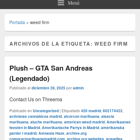
Menú
Portada
»
weed firm
ARCHIVOS DE LA ETIQUETA:
WEED FIRM
Plush – GTA San Andreas
(Legendado)
Publicado el
diciembre 28, 2025
por
admin
Contact Us on Threema
Publicado en
Uncategorized
|
Etiquetado
420 madrid
,
602174422
,
activistas cannabicos madrid
,
alcorcon marihuana
,
alsacia
marihuana
,
aluche marihuana
,
american weed madrid
,
Amerikaanse
feesten in Madrid
,
Amerikanische Partys in Madrid
,
amerikanska
partier i madrid
,
Amnesia Haze
,
archive.org
comprarmarihuanamadrid.com
,
archive.org websites
,
arguelles