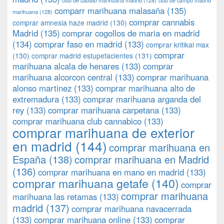
club de caballo marihuana madrid
(128)
club de campo madrid
comparr marihuana malasaña
(135)
marihuana
(128)
comprar cannabis
comprar amnesia haze madrid
(130)
Madrid
(135)
comprar cogollos de maria en madrid
(134)
comprar faso en madrid
(133)
comprar kritikal max
comprar
(130)
comprar madrid estupefacientes
(131)
marihuana alcala de henares
(133)
comprar
marihuana alcorcon central
(133)
comprar marihuana
alonso martinez
(133)
comprar marihuana alto de
extremadura
(133)
comprar marihuana arganda del
rey
(133)
comprar marihuana carpetana
(133)
comprar marihuana club cannabico
(133)
comprar marihuana de exterior
en madrid
(144)
comprar marihuana en
España
(138)
comprar marihuana en Madrid
(136)
comprar marihuana en mano en madrid
(133)
comprar marihuana getafe
(140)
comprar
comprar marihuana
marihuana las retamas
(133)
madrid
(137)
comprar marihuana navacerrada
(133)
comprar marihuana online
(133)
comprar