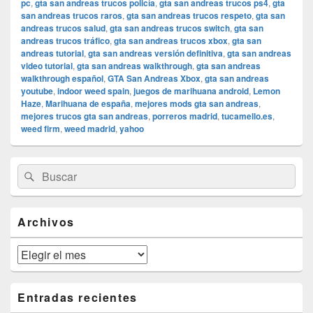
pc
,
gta san andreas trucos policía
,
gta san andreas trucos ps4
,
gta
san andreas trucos raros
,
gta san andreas trucos respeto
,
gta san
andreas trucos salud
,
gta san andreas trucos switch
,
gta san
andreas trucos tráfico
,
gta san andreas trucos xbox
,
gta san
andreas tutorial
,
gta san andreas versión definitiva
,
gta san andreas
video tutorial
,
gta san andreas walkthrough
,
gta san andreas
walkthrough español
,
GTA San Andreas Xbox
,
gta san andreas
youtube
,
indoor weed spain
,
juegos de marihuana android
,
Lemon
Haze
,
Marihuana de españa
,
mejores mods gta san andreas
,
mejores trucos gta san andreas
,
porreros madrid
,
tucamello.es
,
weed firm
,
weed madrid
,
yahoo
El
Buscar
Buscar
área
por:
de
widget
barra
Archivos
lateral
primaria
Archivos
Entradas recientes