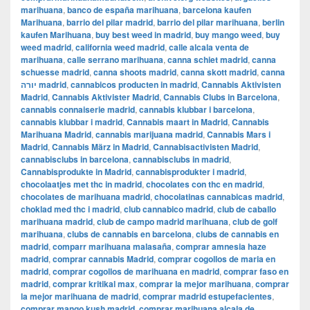
marihuana
,
banco de españa marihuana
,
barcelona kaufen
Marihuana
,
barrio del pilar madrid
,
barrio del pilar marihuana
,
berlin
kaufen Marihuana
,
buy best weed in madrid
,
buy mango weed
,
buy
weed madrid
,
california weed madrid
,
calle alcala venta de
marihuana
,
calle serrano marihuana
,
canna schiet madrid
,
canna
schuesse madrid
,
canna shoots madrid
,
canna skott madrid
,
canna
יורה madrid
,
cannabicos producten in madrid
,
Cannabis Aktivisten
Madrid
,
Cannabis Aktivister Madrid
,
Cannabis Clubs in Barcelona
,
cannabis connaiserie madrid
,
cannabis klubbar i barcelona
,
cannabis klubbar i madrid
,
Cannabis maart in Madrid
,
Cannabis
Marihuana Madrid
,
cannabis marijuana madrid
,
Cannabis Mars i
Madrid
,
Cannabis März in Madrid
,
Cannabisactivisten Madrid
,
cannabisclubs in barcelona
,
cannabisclubs in madrid
,
Cannabisprodukte in Madrid
,
cannabisprodukter i madrid
,
chocolaatjes met thc in madrid
,
chocolates con thc en madrid
,
chocolates de marihuana madrid
,
chocolatinas cannabicas madrid
,
choklad med thc i madrid
,
club cannabico madrid
,
club de caballo
marihuana madrid
,
club de campo madrid marihuana
,
club de golf
marihuana
,
clubs de cannabis en barcelona
,
clubs de cannabis en
madrid
,
comparr marihuana malasaña
,
comprar amnesia haze
madrid
,
comprar cannabis Madrid
,
comprar cogollos de maria en
madrid
,
comprar cogollos de marihuana en madrid
,
comprar faso en
madrid
,
comprar kritikal max
,
comprar la mejor marihuana
,
comprar
la mejor marihuana de madrid
,
comprar madrid estupefacientes
,
comprar mango kush madrid
,
comprar marihuana alcala de