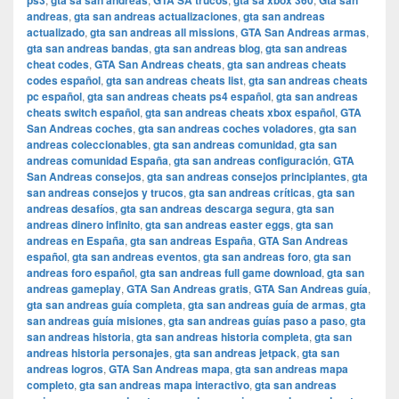
ps3
gta sa san andreas
GTA SA trucos
gta sa xbox 360
Gta san
andreas
,
gta san andreas actualizaciones
,
gta san andreas
actualizado
,
gta san andreas all missions
,
GTA San Andreas armas
,
gta san andreas bandas
,
gta san andreas blog
,
gta san andreas
cheat codes
,
GTA San Andreas cheats
,
gta san andreas cheats
codes español
,
gta san andreas cheats list
,
gta san andreas cheats
pc español
,
gta san andreas cheats ps4 español
,
gta san andreas
cheats switch español
,
gta san andreas cheats xbox español
,
GTA
San Andreas coches
,
gta san andreas coches voladores
,
gta san
andreas coleccionables
,
gta san andreas comunidad
,
gta san
andreas comunidad España
,
gta san andreas configuración
,
GTA
San Andreas consejos
,
gta san andreas consejos principiantes
,
gta
san andreas consejos y trucos
,
gta san andreas críticas
,
gta san
andreas desafíos
,
gta san andreas descarga segura
,
gta san
andreas dinero infinito
,
gta san andreas easter eggs
,
gta san
andreas en España
,
gta san andreas España
,
GTA San Andreas
español
,
gta san andreas eventos
,
gta san andreas foro
,
gta san
andreas foro español
,
gta san andreas full game download
,
gta san
andreas gameplay
,
GTA San Andreas gratis
,
GTA San Andreas guía
,
gta san andreas guía completa
,
gta san andreas guía de armas
,
gta
san andreas guía misiones
,
gta san andreas guías paso a paso
,
gta
san andreas historia
,
gta san andreas historia completa
,
gta san
andreas historia personajes
,
gta san andreas jetpack
,
gta san
andreas logros
,
GTA San Andreas mapa
,
gta san andreas mapa
completo
,
gta san andreas mapa interactivo
,
gta san andreas