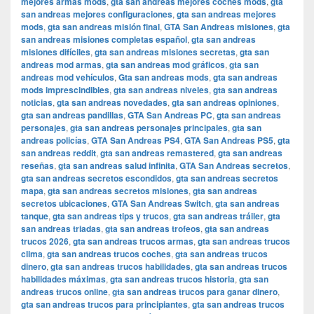
mejores armas mods
,
gta san andreas mejores coches mods
,
gta
san andreas mejores configuraciones
,
gta san andreas mejores
mods
,
gta san andreas misión final
,
GTA San Andreas misiones
,
gta
san andreas misiones completas español
,
gta san andreas
misiones difíciles
,
gta san andreas misiones secretas
,
gta san
andreas mod armas
,
gta san andreas mod gráficos
,
gta san
andreas mod vehículos
,
Gta san andreas mods
,
gta san andreas
mods imprescindibles
,
gta san andreas niveles
,
gta san andreas
noticias
,
gta san andreas novedades
,
gta san andreas opiniones
,
gta san andreas pandillas
,
GTA San Andreas PC
,
gta san andreas
personajes
,
gta san andreas personajes principales
,
gta san
andreas policías
,
GTA San Andreas PS4
,
GTA San Andreas PS5
,
gta
san andreas reddit
,
gta san andreas remastered
,
gta san andreas
reseñas
,
gta san andreas salud infinita
,
GTA San Andreas secretos
,
gta san andreas secretos escondidos
,
gta san andreas secretos
mapa
,
gta san andreas secretos misiones
,
gta san andreas
secretos ubicaciones
,
GTA San Andreas Switch
,
gta san andreas
tanque
,
gta san andreas tips y trucos
,
gta san andreas tráiler
,
gta
san andreas triadas
,
gta san andreas trofeos
,
gta san andreas
trucos 2026
,
gta san andreas trucos armas
,
gta san andreas trucos
clima
,
gta san andreas trucos coches
,
gta san andreas trucos
dinero
,
gta san andreas trucos habilidades
,
gta san andreas trucos
habilidades máximas
,
gta san andreas trucos historia
,
gta san
andreas trucos online
,
gta san andreas trucos para ganar dinero
,
gta san andreas trucos para principiantes
,
gta san andreas trucos