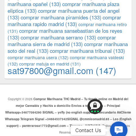
marihuana opañel
(133)
comprar marihuana plaza
eliptica
(133)
comprar marihuana puerta del angel
(133)
comprar marihuana pìramides
(133)
comprar
marihuana rapido madrid
(133)
comprar marihuana retiro
comprar marihuana sansebastian de los reyes
(131)
(133)
comprar marihuana serrano
(133)
comprar
marihuana sierra de madrid
(133)
comprar marihuana
soto del real
(133)
comprar marihuana tribunal
(133)
comprar marihuana usera
(132)
comprar marihuana valdeski
(132)
comprar matuja en madrid
(131)
sat97800@gmail.com
(147)
Copyright © 2026
Comprar Marihuana THC Madrid – Tu tienda online en Madrid del
mejor Cannabis y Hachis a domicilio Envios a toda Europa – Principal
Whatsapp+34677084290 SIGNAL – yeffy (no english support) – Secundario AttCliente
Whatsapp Telegram Signal +34664537342SIGNAL @cmmleomadrid.65 – Leo (English
support) – panterarosa1772@gmail.com – Threema: JHXT6HHA
. Todos los Derechos
Contac
Contact Us
Reservados.