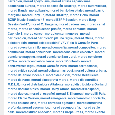
narración
,
morad apoyo fans
,
morad artista español más
escuchado Europa
,
morad asociación Bizarrap
,
morad autenticidad
,
morad Banda
,
morad barrio
,
morad barrio hospitalet
,
morad barrio
marginal
,
morad Beny Jr
,
morad Bizarrap
,
morad Bobo
,
morad
BZRP Music Sessions 47
,
morad BZRP Session
,
morad Bzrp
Session Vol 47
,
morad C. Tangana
,
morad cadena ser
,
morad canal
morad
,
morad canción desde prisión
,
morad cantante
,
morad
Capítulo 1
,
morad cárcel
,
morad center menores
,
morad
certificación
,
morad certificado platino Sigue
,
morad Chula
,
morad
colaboración
,
morad colaboración RVFV Rels B Corazón Puro
,
morad coleccion vinilo
,
morad compañía
,
morad compositor
,
morad
comunidad
,
morad conciencia
,
morad conciencia colectiva
,
morad
concierto mapping
,
morad concierto Sant Jordi
,
morad concierto
WiZink
,
morad conciertos llenos
,
morad Contento
,
morad
controversia legal.
,
morad Corazón Puro
,
morad correccional
,
morad crítica social
,
morad cultura marroquí
,
morad cultura urbana
,
morad defensor inocente
,
morad delito vial
,
morad Dellafuente
,
morad destaca
,
morad discografía morad
,
morad discográfica
M.D.L.R
,
morad distribuidora Altafonte
,
morad distribuidora Orchard
,
morad documentales
,
morad Dolby Atmos
,
morad drill español
,
morad duetos
,
morad el español
,
morad El Khattouti
,
morad El País
,
morad Eladio Carrión
,
morad emergente
,
morad emotivo concierto
,
morad en concierto
,
morad entradas agotadas
,
morad entrevista
profunda
,
morad escenarios
,
morad escenografía
,
morad estilo
calle
,
morad estudio anecoico
,
morad Europa Press
,
morad evento