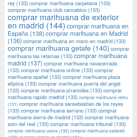
rey
(133)
comprar marihuana carpetana
(133)
comprar marihuana club cannabico
(133)
comprar marihuana de exterior
en madrid
(144)
comprar marihuana en
España
(138)
comprar marihuana en Madrid
(136)
comprar marihuana en mano en madrid
(133)
comprar marihuana getafe
(140)
comprar
comprar marihuana
marihuana las retamas
(133)
madrid
(137)
comprar marihuana navacerrada
(133)
comprar marihuana online
(133)
comprar
marihuana opañel
(133)
comprar marihuana plaza
eliptica
(133)
comprar marihuana puerta del angel
(133)
comprar marihuana pìramides
(133)
comprar
marihuana rapido madrid
(133)
comprar marihuana retiro
comprar marihuana sansebastian de los reyes
(131)
(133)
comprar marihuana serrano
(133)
comprar
marihuana sierra de madrid
(133)
comprar marihuana
soto del real
(133)
comprar marihuana tribunal
(133)
comprar marihuana usera
(132)
comprar marihuana valdeski