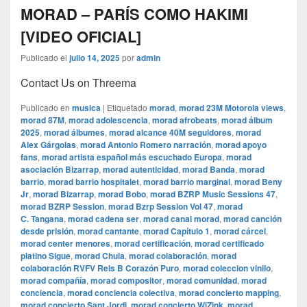
MORAD – PARÍS COMO HAKIMI
[VIDEO OFICIAL]
Publicado el
julio 14, 2025
por
admin
Contact Us on Threema
Publicado en
musica
|
Etiquetado
morad
,
morad 23M Motorola views
,
morad 87M
,
morad adolescencia
,
morad afrobeats
,
morad álbum
2025
,
morad álbumes
,
morad alcance 40M seguidores
,
morad
Alex Gárgolas
,
morad Antonio Romero narración
,
morad apoyo
fans
,
morad artista español más escuchado Europa
,
morad
asociación Bizarrap
,
morad autenticidad
,
morad Banda
,
morad
barrio
,
morad barrio hospitalet
,
morad barrio marginal
,
morad Beny
Jr
,
morad Bizarrap
,
morad Bobo
,
morad BZRP Music Sessions 47
,
morad BZRP Session
,
morad Bzrp Session Vol 47
,
morad
C. Tangana
,
morad cadena ser
,
morad canal morad
,
morad canción
desde prisión
,
morad cantante
,
morad Capítulo 1
,
morad cárcel
,
morad center menores
,
morad certificación
,
morad certificado
platino Sigue
,
morad Chula
,
morad colaboración
,
morad
colaboración RVFV Rels B Corazón Puro
,
morad coleccion vinilo
,
morad compañía
,
morad compositor
,
morad comunidad
,
morad
conciencia
,
morad conciencia colectiva
,
morad concierto mapping
,
morad concierto Sant Jordi
,
morad concierto WiZink
,
morad