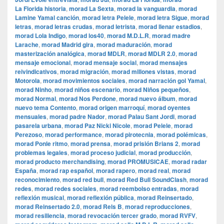
La Florida historia
,
morad La Sexta
,
morad la vanguardia
,
morad
Lamine Yamal canción
,
morad letra Pelele
,
morad letra Sigue
,
morad
letras
,
morad letras crudas
,
morad letrista
,
morad llenar estadios
,
morad Lola Indigo
,
morad los40
,
morad M.D.L.R
,
morad madre
Larache
,
morad Madrid gira
,
morad maduración
,
morad
masterización analógica
,
morad MDLR
,
morad MDLR 2.0
,
morad
mensaje emocional
,
morad mensaje social
,
morad mensajes
reivindicativos
,
morad migración
,
morad millones vistas
,
morad
Motorola
,
morad movimientos sociales
,
morad narración gol Yamal
,
morad Ninho
,
morad niños escenario
,
morad Niños pequeños
,
morad Normal
,
morad Nos Perdone
,
morad nuevo álbum
,
morad
nuevo tema Contento
,
morad origen marroquí
,
morad oyentes
mensuales
,
morad padre Nador
,
morad Palau Sant Jordi
,
morad
pasarela urbana
,
morad Paz Nicki Nicole
,
morad Pelele
,
morad
Perezoso
,
morad performance
,
morad pirotecnia
,
morad polémicas
,
morad Ponle ritmo
,
morad prensa
,
morad prisión Brians 2
,
morad
problemas legales
,
morad proceso judicial
,
morad producción
,
morad producto merchandising
,
morad PROMUSICAE
,
morad radar
España
,
morad rap español
,
morad rapero
,
morad real
,
morad
reconocimiento
,
morad red bull
,
morad Red Bull SoundClash
,
morad
redes
,
morad redes sociales
,
morad reembolso entradas
,
morad
reflexión musical
,
morad reflexión pública
,
morad Reinsertado
,
morad Reinsertado 2.0
,
morad Rels B
,
morad reproducciones
,
morad resiliencia
,
morad revocación tercer grado
,
morad RVFV
,