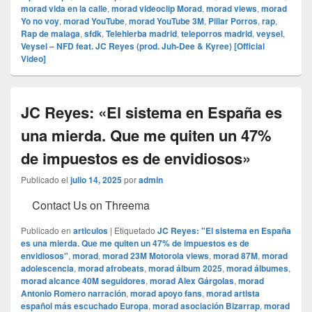
morad vida en la calle
,
morad videocli‏p Morad
,
morad views
,
morad
Yo no voy
,
morad YouTube
,
morad YouTube 3M
,
Pillar Porros
,
rap
,
Rap de malaga
,
sfdk
,
Telehierba madrid
,
teleporros madrid
,
veysel
,
Veysel – NFD feat. JC Reyes (prod. Juh-Dee & Kyree) [Official
Video]
JC Reyes: «El sistema en España es
una mierda. Que me quiten un 47%
de impuestos es de envidiosos»
Publicado el
julio 14, 2025
por
admin
Contact Us on Threema
Publicado en
articulos
|
Etiquetado
JC Reyes: "El sistema en España
es una mierda. Que me quiten un 47% de impuestos es de
envidiosos"
,
morad
,
morad 23M Motorola views
,
morad 87M
,
morad
adolescencia
,
morad afrobeats
,
morad álbum 2025
,
morad álbumes
,
morad alcance 40M seguidores
,
morad Alex Gárgolas
,
morad
Antonio Romero narración
,
morad apoyo fans
,
morad artista
español más escuchado Europa
,
morad asociación Bizarrap
,
morad