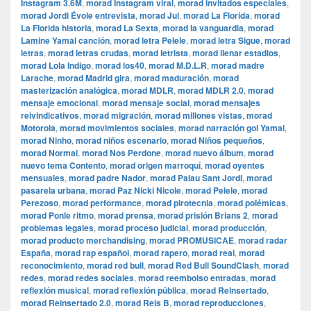
Instagram 3.6M
,
morad Instagram viral
,
morad invitados especiales
,
morad Jordi Évole entrevista
,
morad Jul
,
morad La Florida
,
morad
La Florida historia
,
morad La Sexta
,
morad la vanguardia
,
morad
Lamine Yamal canción
,
morad letra Pelele
,
morad letra Sigue
,
morad
letras
,
morad letras crudas
,
morad letrista
,
morad llenar estadios
,
morad Lola Indigo
,
morad los40
,
morad M.D.L.R
,
morad madre
Larache
,
morad Madrid gira
,
morad maduración
,
morad
masterización analógica
,
morad MDLR
,
morad MDLR 2.0
,
morad
mensaje emocional
,
morad mensaje social
,
morad mensajes
reivindicativos
,
morad migración
,
morad millones vistas
,
morad
Motorola
,
morad movimientos sociales
,
morad narración gol Yamal
,
morad Ninho
,
morad niños escenario
,
morad Niños pequeños
,
morad Normal
,
morad Nos Perdone
,
morad nuevo álbum
,
morad
nuevo tema Contento
,
morad origen marroquí
,
morad oyentes
mensuales
,
morad padre Nador
,
morad Palau Sant Jordi
,
morad
pasarela urbana
,
morad Paz Nicki Nicole
,
morad Pelele
,
morad
Perezoso
,
morad performance
,
morad pirotecnia
,
morad polémicas
,
morad Ponle ritmo
,
morad prensa
,
morad prisión Brians 2
,
morad
problemas legales
,
morad proceso judicial
,
morad producción
,
morad producto merchandising
,
morad PROMUSICAE
,
morad radar
España
,
morad rap español
,
morad rapero
,
morad real
,
morad
reconocimiento
,
morad red bull
,
morad Red Bull SoundClash
,
morad
redes
,
morad redes sociales
,
morad reembolso entradas
,
morad
reflexión musical
,
morad reflexión pública
,
morad Reinsertado
,
morad Reinsertado 2.0
,
morad Rels B
,
morad reproducciones
,