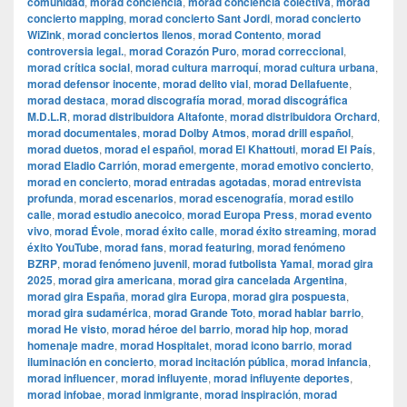
comunidad
,
morad conciencia
,
morad conciencia colectiva
,
morad
concierto mapping
,
morad concierto Sant Jordi
,
morad concierto
WiZink
,
morad conciertos llenos
,
morad Contento
,
morad
controversia legal.
,
morad Corazón Puro
,
morad correccional
,
morad crítica social
,
morad cultura marroquí
,
morad cultura urbana
,
morad defensor inocente
,
morad delito vial
,
morad Dellafuente
,
morad destaca
,
morad discografía morad
,
morad discográfica
M.D.L.R
,
morad distribuidora Altafonte
,
morad distribuidora Orchard
,
morad documentales
,
morad Dolby Atmos
,
morad drill español
,
morad duetos
,
morad el español
,
morad El Khattouti
,
morad El País
,
morad Eladio Carrión
,
morad emergente
,
morad emotivo concierto
,
morad en concierto
,
morad entradas agotadas
,
morad entrevista
profunda
,
morad escenarios
,
morad escenografía
,
morad estilo
calle
,
morad estudio anecoico
,
morad Europa Press
,
morad evento
vivo
,
morad Évole
,
morad éxito calle
,
morad éxito streaming
,
morad
éxito YouTube
,
morad fans
,
morad featuring
,
morad fenómeno
BZRP
,
morad fenómeno juvenil
,
morad futbolista Yamal
,
morad gira
2025
,
morad gira americana
,
morad gira cancelada Argentina
,
morad gira España
,
morad gira Europa
,
morad gira pospuesta
,
morad gira sudamérica
,
morad Grande Toto
,
morad hablar barrio
,
morad He visto
,
morad héroe del barrio
,
morad hip hop
,
morad
homenaje madre
,
morad Hospitalet
,
morad icono barrio
,
morad
iluminación en concierto
,
morad incitación pública
,
morad infancia
,
morad influencer
,
morad influyente
,
morad influyente deportes
,
morad infobae
,
morad inmigrante
,
morad inspiración
,
morad