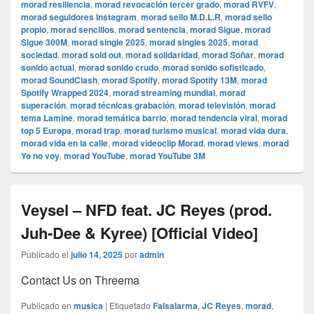
morad resiliencia
,
morad revocación tercer grado
,
morad RVFV
,
morad seguidores Instagram
,
morad sello M.D.L.R
,
morad sello
propio
,
morad sencillos
,
morad sentencia
,
morad Sigue
,
morad
Sigue 300M
,
morad single 2025
,
morad singles 2025
,
morad
sociedad
,
morad sold out
,
morad solidaridad
,
morad Soñar
,
morad
sonido actual
,
morad sonido crudo
,
morad sonido sofisticado
,
morad SoundClash
,
morad Spotify
,
morad Spotify 13M
,
morad
Spotify Wrapped 2024
,
morad streaming mundial
,
morad
superación
,
morad técnicas grabación
,
morad televisión
,
morad
tema Lamine
,
morad temática barrio
,
morad tendencia viral
,
morad
top 5 Europa
,
morad trap
,
morad turismo musical
,
morad vida dura
,
morad vida en la calle
,
morad videocli‏p Morad
,
morad views
,
morad
Yo no voy
,
morad YouTube
,
morad YouTube 3M
Veysel – NFD feat. JC Reyes (prod.
Juh-Dee & Kyree) [Official Video]
Publicado el
julio 14, 2025
por
admin
Contact Us on Threema
Publicado en
musica
|
Etiquetado
Falsalarma
,
JC Reyes
,
morad
,