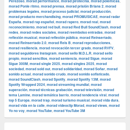
Perezoso
,
morad performance
,
morad pirotecnia
,
morad polémicas
,
morad Ponle ritmo
,
morad prensa
,
morad prisión Brians 2
,
morad
problemas legales
,
morad proceso judicial
,
morad producción
,
morad producto merchandising
,
morad PROMUSICAE
,
morad radar
España
,
morad rap español
,
morad rapero
,
morad real
,
morad
reconocimiento
,
morad red bull
,
morad Red Bull SoundClash
,
morad
redes
,
morad redes sociales
,
morad reembolso entradas
,
morad
reflexión musical
,
morad reflexión pública
,
morad Reinsertado
,
morad Reinsertado 2.0
,
morad Rels B
,
morad reproducciones
,
morad resiliencia
,
morad revocación tercer grado
,
morad RVFV
,
morad seguidores Instagram
,
morad sello M.D.L.R
,
morad sello
propio
,
morad sencillos
,
morad sentencia
,
morad Sigue
,
morad
Sigue 300M
,
morad single 2025
,
morad singles 2025
,
morad
sociedad
,
morad sold out
,
morad solidaridad
,
morad Soñar
,
morad
sonido actual
,
morad sonido crudo
,
morad sonido sofisticado
,
morad SoundClash
,
morad Spotify
,
morad Spotify 13M
,
morad
Spotify Wrapped 2024
,
morad streaming mundial
,
morad
superación
,
morad técnicas grabación
,
morad televisión
,
morad
tema Lamine
,
morad temática barrio
,
morad tendencia viral
,
morad
top 5 Europa
,
morad trap
,
morad turismo musical
,
morad vida dura
,
morad vida en la calle
,
morad videocli‏p Morad
,
morad views
,
morad
Yo no voy
,
morad YouTube
,
morad YouTube 3M