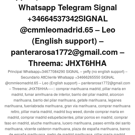
Whatsapp Telegram Signal
+34664537342SIGNAL
@cmmleomadrid.65 – Leo
(English support) –
panterarosa1772@gmail.com –
Threema: JHXT6HHA
Principal Whatsapp+34677084290 SIGNAL – yeffy (no english support) –
Secundario AttCliente Whatsapp +34666265550 SIGNAL
@cmmleomadrid.65 – Leo (English support) – panterarosa1772@gmail.com
– Threema: JHXT6HHA—–:: comprar marihuana madrid, pillar maria en
madrid, fumar amrihuana de interior, barrio del pilar madrid, alcorcon
marihuana, barrio del pilar marihuana, getafe marihuana, leganes
marihuana, fuenlabrada marihuana, gran via marihuana, comprar marihuana
retiro, pillar maria madrid, madrid buy weed, donde comprar maria en
madrid, comprar madrid estupefacientes, pillar porros en madrid, comprar
faso en madrid, aluche marihuana, lucero marihuana, paseo ermita del santo
marihuana, vicente calderon marihuana, plaza de españa marihuana, banco
de españa marihuana, metro de madrid marihuana, pillar maria madrid,