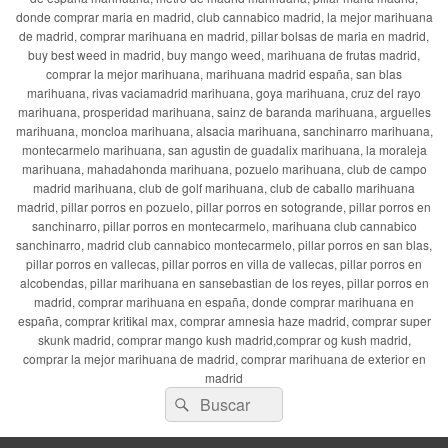
donde comprar maria en madrid, club cannabico madrid, la mejor marihuana
de madrid, comprar marihuana en madrid, pillar bolsas de maria en madrid,
buy best weed in madrid, buy mango weed, marihuana de frutas madrid,
comprar la mejor marihuana, marihuana madrid españa, san blas
marihuana, rivas vaciamadrid marihuana, goya marihuana, cruz del rayo
marihuana, prosperidad marihuana, sainz de baranda marihuana, arguelles
marihuana, moncloa marihuana, alsacia marihuana, sanchinarro marihuana,
montecarmelo marihuana, san agustin de guadalix marihuana, la moraleja
marihuana, mahadahonda marihuana, pozuelo marihuana, club de campo
madrid marihuana, club de golf marihuana, club de caballo marihuana
madrid, pillar porros en pozuelo, pillar porros en sotogrande, pillar porros en
sanchinarro, pillar porros en montecarmelo, marihuana club cannabico
sanchinarro, madrid club cannabico montecarmelo, pillar porros en san blas,
pillar porros en vallecas, pillar porros en villa de vallecas, pillar porros en
alcobendas, pillar marihuana en sansebastian de los reyes, pillar porros en
madrid, comprar marihuana en españa, donde comprar marihuana en
españa, comprar kritikal max, comprar amnesia haze madrid, comprar super
skunk madrid, comprar mango kush madrid,comprar og kush madrid,
comprar la mejor marihuana de madrid, comprar marihuana de exterior en
madrid
Buscar
Buscar
por: