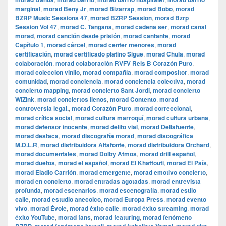
marginal
,
morad Beny Jr
,
morad Bizarrap
,
morad Bobo
,
morad
BZRP Music Sessions 47
,
morad BZRP Session
,
morad Bzrp
Session Vol 47
,
morad C. Tangana
,
morad cadena ser
,
morad canal
morad
,
morad canción desde prisión
,
morad cantante
,
morad
Capítulo 1
,
morad cárcel
,
morad center menores
,
morad
certificación
,
morad certificado platino Sigue
,
morad Chula
,
morad
colaboración
,
morad colaboración RVFV Rels B Corazón Puro
,
morad coleccion vinilo
,
morad compañía
,
morad compositor
,
morad
comunidad
,
morad conciencia
,
morad conciencia colectiva
,
morad
concierto mapping
,
morad concierto Sant Jordi
,
morad concierto
WiZink
,
morad conciertos llenos
,
morad Contento
,
morad
controversia legal.
,
morad Corazón Puro
,
morad correccional
,
morad crítica social
,
morad cultura marroquí
,
morad cultura urbana
,
morad defensor inocente
,
morad delito vial
,
morad Dellafuente
,
morad destaca
,
morad discografía morad
,
morad discográfica
M.D.L.R
,
morad distribuidora Altafonte
,
morad distribuidora Orchard
,
morad documentales
,
morad Dolby Atmos
,
morad drill español
,
morad duetos
,
morad el español
,
morad El Khattouti
,
morad El País
,
morad Eladio Carrión
,
morad emergente
,
morad emotivo concierto
,
morad en concierto
,
morad entradas agotadas
,
morad entrevista
profunda
,
morad escenarios
,
morad escenografía
,
morad estilo
calle
,
morad estudio anecoico
,
morad Europa Press
,
morad evento
vivo
,
morad Évole
,
morad éxito calle
,
morad éxito streaming
,
morad
éxito YouTube
,
morad fans
,
morad featuring
,
morad fenómeno