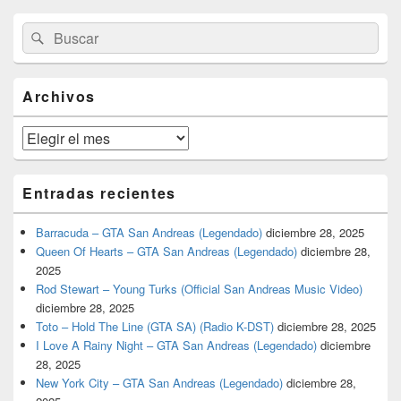
El
Buscar
Buscar
área
por:
de
widget
barra
Archivos
lateral
primaria
Archivos
Entradas recientes
Barracuda – GTA San Andreas (Legendado)
diciembre 28, 2025
Queen Of Hearts – GTA San Andreas (Legendado)
diciembre 28,
2025
Rod Stewart – Young Turks (Official San Andreas Music Video)
diciembre 28, 2025
Toto – Hold The Line (GTA SA) (Radio K-DST)
diciembre 28, 2025
I Love A Rainy Night – GTA San Andreas (Legendado)
diciembre
28, 2025
New York City – GTA San Andreas (Legendado)
diciembre 28,