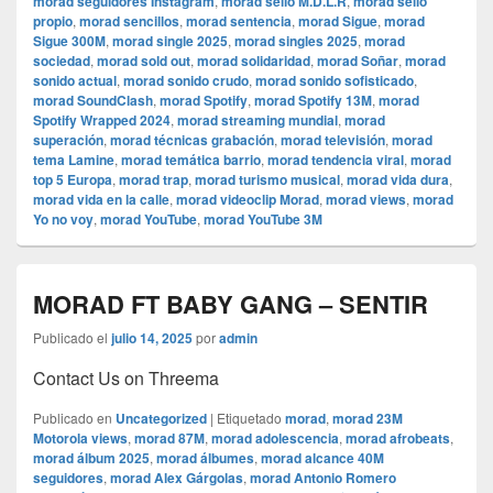
morad seguidores Instagram
,
morad sello M.D.L.R
,
morad sello
propio
,
morad sencillos
,
morad sentencia
,
morad Sigue
,
morad
Sigue 300M
,
morad single 2025
,
morad singles 2025
,
morad
sociedad
,
morad sold out
,
morad solidaridad
,
morad Soñar
,
morad
sonido actual
,
morad sonido crudo
,
morad sonido sofisticado
,
morad SoundClash
,
morad Spotify
,
morad Spotify 13M
,
morad
Spotify Wrapped 2024
,
morad streaming mundial
,
morad
superación
,
morad técnicas grabación
,
morad televisión
,
morad
tema Lamine
,
morad temática barrio
,
morad tendencia viral
,
morad
top 5 Europa
,
morad trap
,
morad turismo musical
,
morad vida dura
,
morad vida en la calle
,
morad videocli‏p Morad
,
morad views
,
morad
Yo no voy
,
morad YouTube
,
morad YouTube 3M
MORAD FT BABY GANG – SENTIR
Publicado el
julio 14, 2025
por
admin
Contact Us on Threema
Publicado en
Uncategorized
|
Etiquetado
morad
,
morad 23M
Motorola views
,
morad 87M
,
morad adolescencia
,
morad afrobeats
,
morad álbum 2025
,
morad álbumes
,
morad alcance 40M
seguidores
,
morad Alex Gárgolas
,
morad Antonio Romero