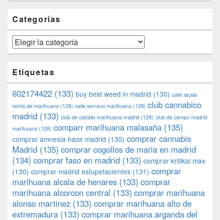
Categorías
Categorías
Etiquetas
602174422
(133)
buy best weed in madrid
(130)
calle alcala
club cannabico
venta de marihuana
(128)
calle serrano marihuana
(128)
madrid
(133)
club de caballo marihuana madrid
(128)
club de campo madrid
comparr marihuana malasaña
(135)
marihuana
(128)
comprar cannabis
comprar amnesia haze madrid
(130)
Madrid
(135)
comprar cogollos de maria en madrid
(134)
comprar faso en madrid
(133)
comprar kritikal max
comprar
(130)
comprar madrid estupefacientes
(131)
marihuana alcala de henares
(133)
comprar
marihuana alcorcon central
(133)
comprar marihuana
alonso martinez
(133)
comprar marihuana alto de
extremadura
(133)
comprar marihuana arganda del