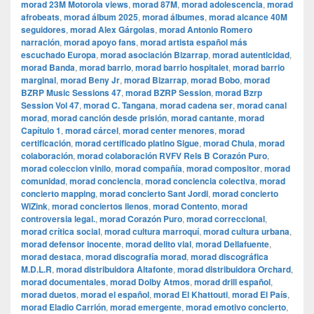
morad 23M Motorola views
,
morad 87M
,
morad adolescencia
,
morad
afrobeats
,
morad álbum 2025
,
morad álbumes
,
morad alcance 40M
seguidores
,
morad Alex Gárgolas
,
morad Antonio Romero
narración
,
morad apoyo fans
,
morad artista español más
escuchado Europa
,
morad asociación Bizarrap
,
morad autenticidad
,
morad Banda
,
morad barrio
,
morad barrio hospitalet
,
morad barrio
marginal
,
morad Beny Jr
,
morad Bizarrap
,
morad Bobo
,
morad
BZRP Music Sessions 47
,
morad BZRP Session
,
morad Bzrp
Session Vol 47
,
morad C. Tangana
,
morad cadena ser
,
morad canal
morad
,
morad canción desde prisión
,
morad cantante
,
morad
Capítulo 1
,
morad cárcel
,
morad center menores
,
morad
certificación
,
morad certificado platino Sigue
,
morad Chula
,
morad
colaboración
,
morad colaboración RVFV Rels B Corazón Puro
,
morad coleccion vinilo
,
morad compañía
,
morad compositor
,
morad
comunidad
,
morad conciencia
,
morad conciencia colectiva
,
morad
concierto mapping
,
morad concierto Sant Jordi
,
morad concierto
WiZink
,
morad conciertos llenos
,
morad Contento
,
morad
controversia legal.
,
morad Corazón Puro
,
morad correccional
,
morad crítica social
,
morad cultura marroquí
,
morad cultura urbana
,
morad defensor inocente
,
morad delito vial
,
morad Dellafuente
,
morad destaca
,
morad discografía morad
,
morad discográfica
M.D.L.R
,
morad distribuidora Altafonte
,
morad distribuidora Orchard
,
morad documentales
,
morad Dolby Atmos
,
morad drill español
,
morad duetos
,
morad el español
,
morad El Khattouti
,
morad El País
,
morad Eladio Carrión
,
morad emergente
,
morad emotivo concierto
,