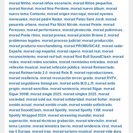
morad Ninho
,
morad niños escenario
,
morad Niños pequeños
,
morad Normal
,
morad Nos Perdone
,
morad nuevo álbum
,
morad
nuevo tema Contento
,
morad origen marroquí
,
morad oyentes
mensuales
,
morad padre Nador
,
morad Palau Sant Jordi
,
morad
pasarela urbana
,
morad Paz Nicki Nicole
,
morad Pelele
,
morad
Perezoso
,
morad performance
,
morad pirotecnia
,
morad polémicas
,
morad Ponle ritmo
,
morad prensa
,
morad prisión Brians 2
,
morad
problemas legales
,
morad proceso judicial
,
morad producción
,
morad producto merchandising
,
morad PROMUSICAE
,
morad radar
España
,
morad rap español
,
morad rapero
,
morad real
,
morad
reconocimiento
,
morad red bull
,
morad Red Bull SoundClash
,
morad
redes
,
morad redes sociales
,
morad reembolso entradas
,
morad
reflexión musical
,
morad reflexión pública
,
morad Reinsertado
,
morad Reinsertado 2.0
,
morad Rels B
,
morad reproducciones
,
morad resiliencia
,
morad revocación tercer grado
,
morad RVFV
,
morad seguidores Instagram
,
morad sello M.D.L.R
,
morad sello
propio
,
morad sencillos
,
morad sentencia
,
morad Sigue
,
morad
Sigue 300M
,
morad single 2025
,
morad singles 2025
,
morad
sociedad
,
morad sold out
,
morad solidaridad
,
morad Soñar
,
morad
sonido actual
,
morad sonido crudo
,
morad sonido sofisticado
,
morad SoundClash
,
morad Spotify
,
morad Spotify 13M
,
morad
Spotify Wrapped 2024
,
morad streaming mundial
,
morad
superación
,
morad técnicas grabación
,
morad televisión
,
morad
tema Lamine
,
morad temática barrio
,
morad tendencia viral
,
morad
top 5 Europa
,
morad trap
,
morad turismo musical
,
morad vida dura
,