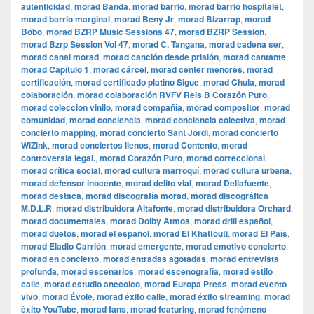
autenticidad
,
morad Banda
,
morad barrio
,
morad barrio hospitalet
,
morad barrio marginal
,
morad Beny Jr
,
morad Bizarrap
,
morad
Bobo
,
morad BZRP Music Sessions 47
,
morad BZRP Session
,
morad Bzrp Session Vol 47
,
morad C. Tangana
,
morad cadena ser
,
morad canal morad
,
morad canción desde prisión
,
morad cantante
,
morad Capítulo 1
,
morad cárcel
,
morad center menores
,
morad
certificación
,
morad certificado platino Sigue
,
morad Chula
,
morad
colaboración
,
morad colaboración RVFV Rels B Corazón Puro
,
morad coleccion vinilo
,
morad compañía
,
morad compositor
,
morad
comunidad
,
morad conciencia
,
morad conciencia colectiva
,
morad
concierto mapping
,
morad concierto Sant Jordi
,
morad concierto
WiZink
,
morad conciertos llenos
,
morad Contento
,
morad
controversia legal.
,
morad Corazón Puro
,
morad correccional
,
morad crítica social
,
morad cultura marroquí
,
morad cultura urbana
,
morad defensor inocente
,
morad delito vial
,
morad Dellafuente
,
morad destaca
,
morad discografía morad
,
morad discográfica
M.D.L.R
,
morad distribuidora Altafonte
,
morad distribuidora Orchard
,
morad documentales
,
morad Dolby Atmos
,
morad drill español
,
morad duetos
,
morad el español
,
morad El Khattouti
,
morad El País
,
morad Eladio Carrión
,
morad emergente
,
morad emotivo concierto
,
morad en concierto
,
morad entradas agotadas
,
morad entrevista
profunda
,
morad escenarios
,
morad escenografía
,
morad estilo
calle
,
morad estudio anecoico
,
morad Europa Press
,
morad evento
vivo
,
morad Évole
,
morad éxito calle
,
morad éxito streaming
,
morad
éxito YouTube
,
morad fans
,
morad featuring
,
morad fenómeno