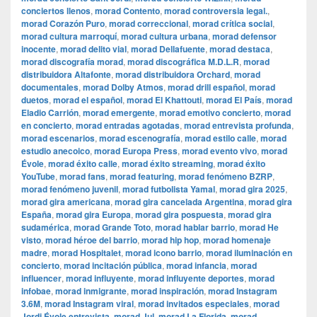
conciertos llenos
,
morad Contento
,
morad controversia legal.
,
morad Corazón Puro
,
morad correccional
,
morad crítica social
,
morad cultura marroquí
,
morad cultura urbana
,
morad defensor
inocente
,
morad delito vial
,
morad Dellafuente
,
morad destaca
,
morad discografía morad
,
morad discográfica M.D.L.R
,
morad
distribuidora Altafonte
,
morad distribuidora Orchard
,
morad
documentales
,
morad Dolby Atmos
,
morad drill español
,
morad
duetos
,
morad el español
,
morad El Khattouti
,
morad El País
,
morad
Eladio Carrión
,
morad emergente
,
morad emotivo concierto
,
morad
en concierto
,
morad entradas agotadas
,
morad entrevista profunda
,
morad escenarios
,
morad escenografía
,
morad estilo calle
,
morad
estudio anecoico
,
morad Europa Press
,
morad evento vivo
,
morad
Évole
,
morad éxito calle
,
morad éxito streaming
,
morad éxito
YouTube
,
morad fans
,
morad featuring
,
morad fenómeno BZRP
,
morad fenómeno juvenil
,
morad futbolista Yamal
,
morad gira 2025
,
morad gira americana
,
morad gira cancelada Argentina
,
morad gira
España
,
morad gira Europa
,
morad gira pospuesta
,
morad gira
sudamérica
,
morad Grande Toto
,
morad hablar barrio
,
morad He
visto
,
morad héroe del barrio
,
morad hip hop
,
morad homenaje
madre
,
morad Hospitalet
,
morad icono barrio
,
morad iluminación en
concierto
,
morad incitación pública
,
morad infancia
,
morad
influencer
,
morad influyente
,
morad influyente deportes
,
morad
infobae
,
morad inmigrante
,
morad inspiración
,
morad Instagram
3.6M
,
morad Instagram viral
,
morad invitados especiales
,
morad
Jordi Évole entrevista
,
morad Jul
,
morad La Florida
,
morad