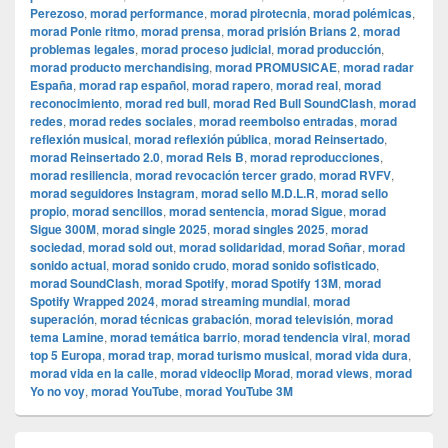
Perezoso
,
morad performance
,
morad pirotecnia
,
morad polémicas
,
morad Ponle ritmo
,
morad prensa
,
morad prisión Brians 2
,
morad
problemas legales
,
morad proceso judicial
,
morad producción
,
morad producto merchandising
,
morad PROMUSICAE
,
morad radar
España
,
morad rap español
,
morad rapero
,
morad real
,
morad
reconocimiento
,
morad red bull
,
morad Red Bull SoundClash
,
morad
redes
,
morad redes sociales
,
morad reembolso entradas
,
morad
reflexión musical
,
morad reflexión pública
,
morad Reinsertado
,
morad Reinsertado 2.0
,
morad Rels B
,
morad reproducciones
,
morad resiliencia
,
morad revocación tercer grado
,
morad RVFV
,
morad seguidores Instagram
,
morad sello M.D.L.R
,
morad sello
propio
,
morad sencillos
,
morad sentencia
,
morad Sigue
,
morad
Sigue 300M
,
morad single 2025
,
morad singles 2025
,
morad
sociedad
,
morad sold out
,
morad solidaridad
,
morad Soñar
,
morad
sonido actual
,
morad sonido crudo
,
morad sonido sofisticado
,
morad SoundClash
,
morad Spotify
,
morad Spotify 13M
,
morad
Spotify Wrapped 2024
,
morad streaming mundial
,
morad
superación
,
morad técnicas grabación
,
morad televisión
,
morad
tema Lamine
,
morad temática barrio
,
morad tendencia viral
,
morad
top 5 Europa
,
morad trap
,
morad turismo musical
,
morad vida dura
,
morad vida en la calle
,
morad videocli‏p Morad
,
morad views
,
morad
Yo no voy
,
morad YouTube
,
morad YouTube 3M