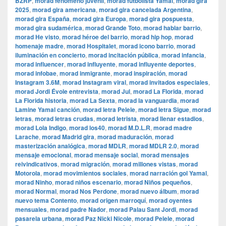
BZRP
,
morad fenómeno juvenil
,
morad futbolista Yamal
,
morad gira
2025
,
morad gira americana
,
morad gira cancelada Argentina
,
morad gira España
,
morad gira Europa
,
morad gira pospuesta
,
morad gira sudamérica
,
morad Grande Toto
,
morad hablar barrio
,
morad He visto
,
morad héroe del barrio
,
morad hip hop
,
morad
homenaje madre
,
morad Hospitalet
,
morad icono barrio
,
morad
iluminación en concierto
,
morad incitación pública
,
morad infancia
,
morad influencer
,
morad influyente
,
morad influyente deportes
,
morad infobae
,
morad inmigrante
,
morad inspiración
,
morad
Instagram 3.6M
,
morad Instagram viral
,
morad invitados especiales
,
morad Jordi Évole entrevista
,
morad Jul
,
morad La Florida
,
morad
La Florida historia
,
morad La Sexta
,
morad la vanguardia
,
morad
Lamine Yamal canción
,
morad letra Pelele
,
morad letra Sigue
,
morad
letras
,
morad letras crudas
,
morad letrista
,
morad llenar estadios
,
morad Lola Indigo
,
morad los40
,
morad M.D.L.R
,
morad madre
Larache
,
morad Madrid gira
,
morad maduración
,
morad
masterización analógica
,
morad MDLR
,
morad MDLR 2.0
,
morad
mensaje emocional
,
morad mensaje social
,
morad mensajes
reivindicativos
,
morad migración
,
morad millones vistas
,
morad
Motorola
,
morad movimientos sociales
,
morad narración gol Yamal
,
morad Ninho
,
morad niños escenario
,
morad Niños pequeños
,
morad Normal
,
morad Nos Perdone
,
morad nuevo álbum
,
morad
nuevo tema Contento
,
morad origen marroquí
,
morad oyentes
mensuales
,
morad padre Nador
,
morad Palau Sant Jordi
,
morad
pasarela urbana
,
morad Paz Nicki Nicole
,
morad Pelele
,
morad