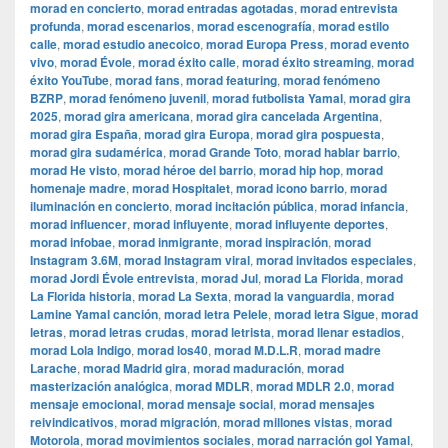
morad en concierto
,
morad entradas agotadas
,
morad entrevista
profunda
,
morad escenarios
,
morad escenografía
,
morad estilo
calle
,
morad estudio anecoico
,
morad Europa Press
,
morad evento
vivo
,
morad Évole
,
morad éxito calle
,
morad éxito streaming
,
morad
éxito YouTube
,
morad fans
,
morad featuring
,
morad fenómeno
BZRP
,
morad fenómeno juvenil
,
morad futbolista Yamal
,
morad gira
2025
,
morad gira americana
,
morad gira cancelada Argentina
,
morad gira España
,
morad gira Europa
,
morad gira pospuesta
,
morad gira sudamérica
,
morad Grande Toto
,
morad hablar barrio
,
morad He visto
,
morad héroe del barrio
,
morad hip hop
,
morad
homenaje madre
,
morad Hospitalet
,
morad icono barrio
,
morad
iluminación en concierto
,
morad incitación pública
,
morad infancia
,
morad influencer
,
morad influyente
,
morad influyente deportes
,
morad infobae
,
morad inmigrante
,
morad inspiración
,
morad
Instagram 3.6M
,
morad Instagram viral
,
morad invitados especiales
,
morad Jordi Évole entrevista
,
morad Jul
,
morad La Florida
,
morad
La Florida historia
,
morad La Sexta
,
morad la vanguardia
,
morad
Lamine Yamal canción
,
morad letra Pelele
,
morad letra Sigue
,
morad
letras
,
morad letras crudas
,
morad letrista
,
morad llenar estadios
,
morad Lola Indigo
,
morad los40
,
morad M.D.L.R
,
morad madre
Larache
,
morad Madrid gira
,
morad maduración
,
morad
masterización analógica
,
morad MDLR
,
morad MDLR 2.0
,
morad
mensaje emocional
,
morad mensaje social
,
morad mensajes
reivindicativos
,
morad migración
,
morad millones vistas
,
morad
Motorola
,
morad movimientos sociales
,
morad narración gol Yamal
,