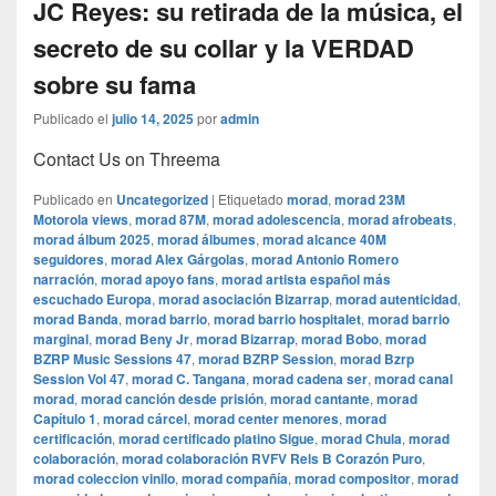
JC Reyes: su retirada de la música, el
secreto de su collar y la VERDAD
sobre su fama
Publicado el
julio 14, 2025
por
admin
Contact Us on Threema
Publicado en
Uncategorized
|
Etiquetado
morad
,
morad 23M
Motorola views
,
morad 87M
,
morad adolescencia
,
morad afrobeats
,
morad álbum 2025
,
morad álbumes
,
morad alcance 40M
seguidores
,
morad Alex Gárgolas
,
morad Antonio Romero
narración
,
morad apoyo fans
,
morad artista español más
escuchado Europa
,
morad asociación Bizarrap
,
morad autenticidad
,
morad Banda
,
morad barrio
,
morad barrio hospitalet
,
morad barrio
marginal
,
morad Beny Jr
,
morad Bizarrap
,
morad Bobo
,
morad
BZRP Music Sessions 47
,
morad BZRP Session
,
morad Bzrp
Session Vol 47
,
morad C. Tangana
,
morad cadena ser
,
morad canal
morad
,
morad canción desde prisión
,
morad cantante
,
morad
Capítulo 1
,
morad cárcel
,
morad center menores
,
morad
certificación
,
morad certificado platino Sigue
,
morad Chula
,
morad
colaboración
,
morad colaboración RVFV Rels B Corazón Puro
,
morad coleccion vinilo
,
morad compañía
,
morad compositor
,
morad