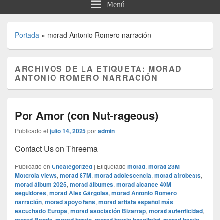
Menú
Portada
»
morad Antonio Romero narración
ARCHIVOS DE LA ETIQUETA:
MORAD
ANTONIO ROMERO NARRACIÓN
Por Amor (con Nut-rageous)
Publicado el
julio 14, 2025
por
admin
Contact Us on Threema
Publicado en
Uncategorized
|
Etiquetado
morad
,
morad 23M
Motorola views
,
morad 87M
,
morad adolescencia
,
morad afrobeats
,
morad álbum 2025
,
morad álbumes
,
morad alcance 40M
seguidores
,
morad Alex Gárgolas
,
morad Antonio Romero
narración
,
morad apoyo fans
,
morad artista español más
escuchado Europa
,
morad asociación Bizarrap
,
morad autenticidad
,
morad Banda
,
morad barrio
,
morad barrio hospitalet
,
morad barrio