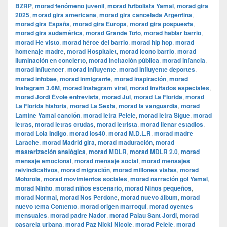
BZRP
,
morad fenómeno juvenil
,
morad futbolista Yamal
,
morad gira
2025
,
morad gira americana
,
morad gira cancelada Argentina
,
morad gira España
,
morad gira Europa
,
morad gira pospuesta
,
morad gira sudamérica
,
morad Grande Toto
,
morad hablar barrio
,
morad He visto
,
morad héroe del barrio
,
morad hip hop
,
morad
homenaje madre
,
morad Hospitalet
,
morad icono barrio
,
morad
iluminación en concierto
,
morad incitación pública
,
morad infancia
,
morad influencer
,
morad influyente
,
morad influyente deportes
,
morad infobae
,
morad inmigrante
,
morad inspiración
,
morad
Instagram 3.6M
,
morad Instagram viral
,
morad invitados especiales
,
morad Jordi Évole entrevista
,
morad Jul
,
morad La Florida
,
morad
La Florida historia
,
morad La Sexta
,
morad la vanguardia
,
morad
Lamine Yamal canción
,
morad letra Pelele
,
morad letra Sigue
,
morad
letras
,
morad letras crudas
,
morad letrista
,
morad llenar estadios
,
morad Lola Indigo
,
morad los40
,
morad M.D.L.R
,
morad madre
Larache
,
morad Madrid gira
,
morad maduración
,
morad
masterización analógica
,
morad MDLR
,
morad MDLR 2.0
,
morad
mensaje emocional
,
morad mensaje social
,
morad mensajes
reivindicativos
,
morad migración
,
morad millones vistas
,
morad
Motorola
,
morad movimientos sociales
,
morad narración gol Yamal
,
morad Ninho
,
morad niños escenario
,
morad Niños pequeños
,
morad Normal
,
morad Nos Perdone
,
morad nuevo álbum
,
morad
nuevo tema Contento
,
morad origen marroquí
,
morad oyentes
mensuales
,
morad padre Nador
,
morad Palau Sant Jordi
,
morad
pasarela urbana
,
morad Paz Nicki Nicole
,
morad Pelele
,
morad