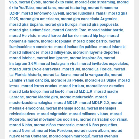
vivo
,
morad Évole
,
morad éxito calle
,
morad éxito streaming
,
morad
éxito YouTube
,
morad fans
,
morad featuring
,
morad fenómeno
BZRP
,
morad fenómeno juvenil
,
morad futbolista Yamal
,
morad gira
2025
,
morad gira americana
,
morad gira cancelada Argentina
,
morad gira España
,
morad gira Europa
,
morad gira pospuesta
,
morad gira sudamérica
,
morad Grande Toto
,
morad hablar barrio
,
morad He visto
,
morad héroe del barrio
,
morad hip hop
,
morad
homenaje madre
,
morad Hospitalet
,
morad icono barrio
,
morad
iluminación en concierto
,
morad incitación pública
,
morad infancia
,
morad influencer
,
morad influyente
,
morad influyente deportes
,
morad infobae
,
morad inmigrante
,
morad inspiración
,
morad
Instagram 3.6M
,
morad Instagram viral
,
morad invitados especiales
,
morad Jordi Évole entrevista
,
morad Jul
,
morad La Florida
,
morad
La Florida historia
,
morad La Sexta
,
morad la vanguardia
,
morad
Lamine Yamal canción
,
morad letra Pelele
,
morad letra Sigue
,
morad
letras
,
morad letras crudas
,
morad letrista
,
morad llenar estadios
,
morad Lola Indigo
,
morad los40
,
morad M.D.L.R
,
morad madre
Larache
,
morad Madrid gira
,
morad maduración
,
morad
masterización analógica
,
morad MDLR
,
morad MDLR 2.0
,
morad
mensaje emocional
,
morad mensaje social
,
morad mensajes
reivindicativos
,
morad migración
,
morad millones vistas
,
morad
Motorola
,
morad movimientos sociales
,
morad narración gol Yamal
,
morad Ninho
,
morad niños escenario
,
morad Niños pequeños
,
morad Normal
,
morad Nos Perdone
,
morad nuevo álbum
,
morad
nuevo tema Contento
,
morad origen marroquí
,
morad oyentes