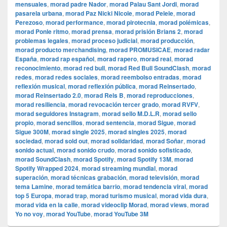
mensuales
,
morad padre Nador
,
morad Palau Sant Jordi
,
morad
pasarela urbana
,
morad Paz Nicki Nicole
,
morad Pelele
,
morad
Perezoso
,
morad performance
,
morad pirotecnia
,
morad polémicas
,
morad Ponle ritmo
,
morad prensa
,
morad prisión Brians 2
,
morad
problemas legales
,
morad proceso judicial
,
morad producción
,
morad producto merchandising
,
morad PROMUSICAE
,
morad radar
España
,
morad rap español
,
morad rapero
,
morad real
,
morad
reconocimiento
,
morad red bull
,
morad Red Bull SoundClash
,
morad
redes
,
morad redes sociales
,
morad reembolso entradas
,
morad
reflexión musical
,
morad reflexión pública
,
morad Reinsertado
,
morad Reinsertado 2.0
,
morad Rels B
,
morad reproducciones
,
morad resiliencia
,
morad revocación tercer grado
,
morad RVFV
,
morad seguidores Instagram
,
morad sello M.D.L.R
,
morad sello
propio
,
morad sencillos
,
morad sentencia
,
morad Sigue
,
morad
Sigue 300M
,
morad single 2025
,
morad singles 2025
,
morad
sociedad
,
morad sold out
,
morad solidaridad
,
morad Soñar
,
morad
sonido actual
,
morad sonido crudo
,
morad sonido sofisticado
,
morad SoundClash
,
morad Spotify
,
morad Spotify 13M
,
morad
Spotify Wrapped 2024
,
morad streaming mundial
,
morad
superación
,
morad técnicas grabación
,
morad televisión
,
morad
tema Lamine
,
morad temática barrio
,
morad tendencia viral
,
morad
top 5 Europa
,
morad trap
,
morad turismo musical
,
morad vida dura
,
morad vida en la calle
,
morad videocli‏p Morad
,
morad views
,
morad
Yo no voy
,
morad YouTube
,
morad YouTube 3M