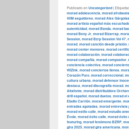
Publicado en
Uncategorized
|
Etiqueta
morad adolescencia
,
morad afrobeat
40M seguidores
,
morad Alex Gárgola
morad artista español más escuchad
autenticidad
,
morad Banda
,
morad bar
morad Beny Jr
,
morad Bizarrap
,
mora
Session
,
morad Bzrp Session Vol 47
,
morad
,
morad canción desde prisión
,
morad center menores
,
morad certifi
morad colaboración
,
morad colaborac
morad compañía
,
morad compositor
,
conciencia colectiva
,
morad conciert
WiZink
,
morad conciertos llenos
,
mora
Corazón Puro
,
morad correccional
,
mo
cultura urbana
,
morad defensor inoce
destaca
,
morad discografía morad
,
mo
Altafonte
,
morad distribuidora Orchar
drill español
,
morad duetos
,
morad el 
Eladio Carrión
,
morad emergente
,
mor
entradas agotadas
,
morad entrevista
morad estilo calle
,
morad estudio ane
Évole
,
morad éxito calle
,
morad éxito 
featuring
,
morad fenómeno BZRP
,
mor
gira 2025
,
morad gira americana
,
mora