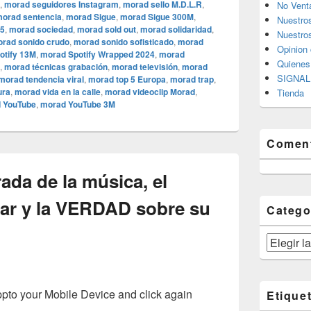
,
morad seguidores Instagram
,
morad sello M.D.L.R
,
No Vent
orad sentencia
,
morad Sigue
,
morad Sigue 300M
,
Nuestro
25
,
morad sociedad
,
morad sold out
,
morad solidaridad
,
Nuestros
rad sonido crudo
,
morad sonido sofisticado
,
morad
Opinion 
otify 13M
,
morad Spotify Wrapped 2024
,
morad
Quiene
,
morad técnicas grabación
,
morad televisión
,
morad
SIGNAL 
morad tendencia viral
,
morad top 5 Europa
,
morad trap
,
ura
,
morad vida en la calle
,
morad videocli‏p Morad
,
Tienda
 YouTube
,
morad YouTube 3M
Coment
rada de la música, el
lar y la VERDAD sobre su
Catego
Categorías
o your Mobile Device and click again
Etique