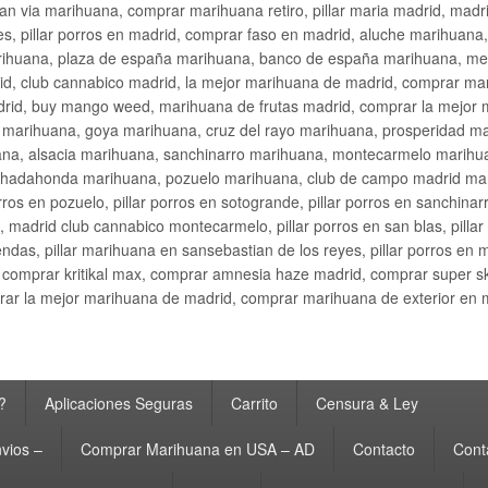
an via marihuana, comprar marihuana retiro, pillar maria madrid, mad
s, pillar porros en madrid, comprar faso en madrid, aluche marihuana,
rihuana, plaza de españa marihuana, banco de españa marihuana, metr
d, club cannabico madrid, la mejor marihuana de madrid, comprar mari
drid, buy mango weed, marihuana de frutas madrid, comprar la mejor
d marihuana, goya marihuana, cruz del rayo marihuana, prosperidad m
na, alsacia marihuana, sanchinarro marihuana, montecarmelo marihua
hadahonda marihuana, pozuelo marihuana, club de campo madrid mari
ros en pozuelo, pillar porros en sotogrande, pillar porros en sanchinar
madrid club cannabico montecarmelo, pillar porros en san blas, pillar p
cobendas, pillar marihuana en sansebastian de los reyes, pillar porros 
comprar kritikal max, comprar amnesia haze madrid, comprar super 
ar la mejor marihuana de madrid, comprar marihuana de exterior en 
?
Aplicaciones Seguras
Carrito
Censura & Ley
vios –
Comprar Marihuana en USA – AD
Contacto
Cont