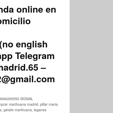
nda online en
micilio
(no english
app Telegram
adrid.65 –
72@gmail.com
+34666265550 SIGNAL
ar marihuana madrid, pillar maria
na, getafe marihuana, leganes