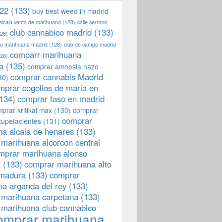
22
(133)
buy best weed in madrid
 alcala venta de marihuana
(128)
calle serrano
club cannabico madrid
(133)
28)
llo marihuana madrid
(128)
club de campo madrid
comparr marihuana
28)
a
(135)
comprar amnesia haze
comprar cannabis Madrid
30)
mprar cogollos de maria en
134)
comprar faso en madrid
prar kritikal max
(130)
comprar
comprar
tupefacientes
(131)
a alcala de henares
(133)
marihuana alcorcon central
mprar marihuana alonso
z
(133)
comprar marihuana alto
emadura
(133)
comprar
a arganda del rey
(133)
 marihuana carpetana
(133)
 marihuana club cannabico
omprar marihuana