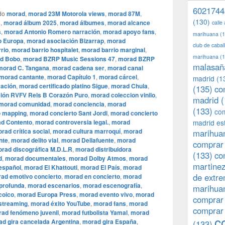
6021744
do
morad
,
morad 23M Motorola views
,
morad 87M
,
(130)
s
,
morad álbum 2025
,
morad álbumes
,
morad alcance
calle
s
,
morad Antonio Romero narración
,
morad apoyo fans
,
marihuana
(1
o Europa
,
morad asociación Bizarrap
,
morad
club de caba
rio
,
morad barrio hospitalet
,
morad barrio marginal
,
marihuana
(1
d Bobo
,
morad BZRP Music Sessions 47
,
morad BZRP
malasañ
morad C. Tangana
,
morad cadena ser
,
morad canal
morad cantante
,
morad Capítulo 1
,
morad cárcel
,
madrid
(1
cación
,
morad certificado platino Sigue
,
morad Chula
,
(135)
co
ión RVFV Rels B Corazón Puro
,
morad coleccion vinilo
,
madrid
(
morad comunidad
,
morad conciencia
,
morad
(133)
com
o mapping
,
morad concierto Sant Jordi
,
morad concierto
d Contento
,
morad controversia legal.
,
morad
madrid es
rad crítica social
,
morad cultura marroquí
,
morad
marihuan
nte
,
morad delito vial
,
morad Dellafuente
,
morad
comprar 
rad discográfica M.D.L.R
,
morad distribuidora
(133)
co
d
,
morad documentales
,
morad Dolby Atmos
,
morad
martine
español
,
morad El Khattouti
,
morad El País
,
morad
de extr
ad emotivo concierto
,
morad en concierto
,
morad
 profunda
,
morad escenarios
,
morad escenografía
,
marihuan
coico
,
morad Europa Press
,
morad evento vivo
,
morad
comprar
streaming
,
morad éxito YouTube
,
morad fans
,
morad
comprar
ad fenómeno juvenil
,
morad futbolista Yamal
,
morad
c
d gira cancelada Argentina
,
morad gira España
,
(133)