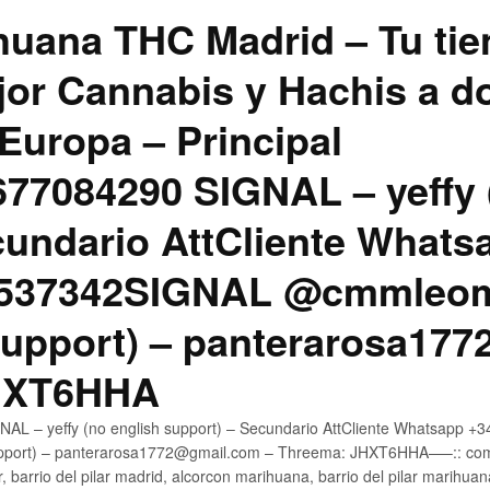
uana THC Madrid – Tu tie
jor Cannabis y Hachis a do
Europa – Principal
7084290 SIGNAL – yeffy 
cundario AttCliente Whats
4537342SIGNAL @cmmleom
support) – panterarosa17
JHXT6HHA
AL – yeffy (no english support) – Secundario AttCliente Whatsapp 
pport) – panterarosa1772@gmail.com – Threema: JHXT6HHA—–:: compr
, barrio del pilar madrid, alcorcon marihuana, barrio del pilar marihua