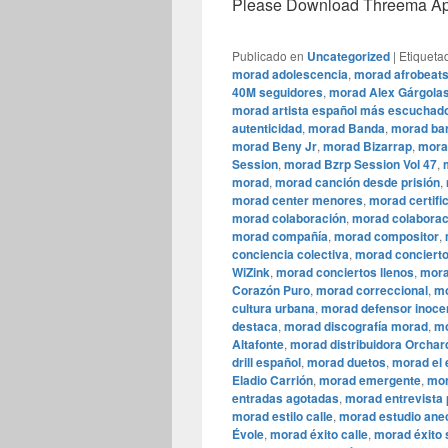
Please Download Threema Appt
Publicado en
Uncategorized
|
Etiqueta
morad adolescencia
,
morad afrobeat
40M seguidores
,
morad Alex Gárgola
morad artista español más escuchad
autenticidad
,
morad Banda
,
morad bar
morad Beny Jr
,
morad Bizarrap
,
mora
Session
,
morad Bzrp Session Vol 47
,
morad
,
morad canción desde prisión
,
morad center menores
,
morad certifi
morad colaboración
,
morad colaborac
morad compañía
,
morad compositor
,
conciencia colectiva
,
morad conciert
WiZink
,
morad conciertos llenos
,
mora
Corazón Puro
,
morad correccional
,
mo
cultura urbana
,
morad defensor inoce
destaca
,
morad discografía morad
,
mo
Altafonte
,
morad distribuidora Orchar
drill español
,
morad duetos
,
morad el 
Eladio Carrión
,
morad emergente
,
mor
entradas agotadas
,
morad entrevista
morad estilo calle
,
morad estudio ane
Évole
,
morad éxito calle
,
morad éxito 