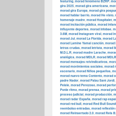
featuring
,
morad fenómeno BZRP
,
mor
gira 2025
,
morad gira americana
,
mora
morad gira Europa
,
morad gira pospu
morad hablar barrio
,
morad He visto
,
homenaje madre
,
morad Hospitalet
,
m
morad incitación pública
,
morad infan
influyente deportes
,
morad infobae
,
m
3.6M
,
morad Instagram viral
,
morad in
morad Jul
,
morad La Florida
,
morad La
morad Lamine Yamal canción
,
morad l
letras crudas
,
morad letrista
,
morad ll
M.D.L.R
,
morad madre Larache
,
morad
analógica
,
morad MDLR
,
morad MDLR
morad mensajes reivindicativos
,
mora
morad movimientos sociales
,
morad n
escenario
,
morad Niños pequeños
,
mo
morad nuevo tema Contento
,
morad o
padre Nador
,
morad Palau Sant Jordi
,
Pelele
,
morad Perezoso
,
morad perfo
Ponle ritmo
,
morad prensa
,
morad pri
proceso judicial
,
morad producción
,
m
morad radar España
,
morad rap espa
morad red bull
,
morad Red Bull Sound
reembolso entradas
,
morad reflexión
morad Reinsertado 2.0
,
morad Rels B