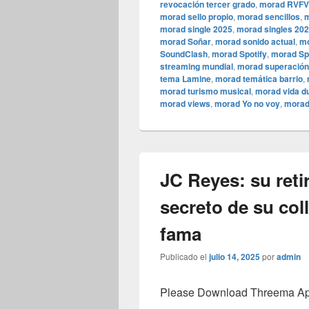
revocación tercer grado
,
morad RVFV
morad sello propio
,
morad sencillos
,
m
morad single 2025
,
morad singles 20
morad Soñar
,
morad sonido actual
,
mo
SoundClash
,
morad Spotify
,
morad Sp
streaming mundial
,
morad superación
tema Lamine
,
morad temática barrio
,
morad turismo musical
,
morad vida d
morad views
,
morad Yo no voy
,
morad
JC Reyes: su reti
secreto de su col
fama
Publicado el
julio 14, 2025
por
admin
Please Download Threema Appt