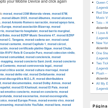
o your Mobile Device and click again
Queen O
(Legend
Rod Stew
do
morad
,
morad 23M Motorola views
,
morad 87M
,
Music V
s
,
morad álbum 2025
,
morad álbumes
,
morad alcance
s
,
morad Antonio Romero narración
,
morad apoyo fans
,
Toto – 
o Europa
,
morad asociación Bizarrap
,
morad
diciembr
rio
,
morad barrio hospitalet
,
morad barrio marginal
,
I Love 
d Bobo
,
morad BZRP Music Sessions 47
,
morad BZRP
(Legend
morad C. Tangana
,
morad cadena ser
,
morad canal
New Yor
morad cantante
,
morad Capítulo 1
,
morad cárcel
,
diciembr
cación
,
morad certificado platino Sigue
,
morad Chula
,
ión RVFV Rels B Corazón Puro
,
morad coleccion vinilo
,
One Ste
morad comunidad
,
morad conciencia
,
morad
(Legend
o mapping
,
morad concierto Sant Jordi
,
morad concierto
Two Tic
d Contento
,
morad controversia legal.
,
morad
(Legend
rad crítica social
,
morad cultura marroquí
,
morad
Plush –
nte
,
morad delito vial
,
morad Dellafuente
,
morad
diciembr
rad discográfica M.D.L.R
,
morad distribuidora
d
,
morad documentales
,
morad Dolby Atmos
,
morad
All My 
español
,
morad El Khattouti
,
morad El País
,
morad
(Legend
ad emotivo concierto
,
morad en concierto
,
morad
 profunda
,
morad escenarios
,
morad escenografía
,
coico
,
morad Europa Press
,
morad evento vivo
,
morad
streaming
,
morad éxito YouTube
,
morad fans
,
morad
Página