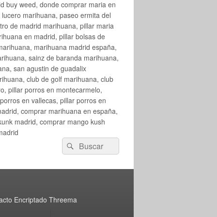
rid buy weed, donde comprar maria en
 lucero marihuana, paseo ermita del
o de madrid marihuana, pillar maria
huana en madrid, pillar bolsas de
 marihuana, marihuana madrid españa,
arihuana, sainz de baranda marihuana,
na, san agustin de guadalix
huana, club de golf marihuana, club
ro, pillar porros en montecarmelo,
orros en vallecas, pillar porros en
en madrid, comprar marihuana en españa,
skunk madrid, comprar mango kush
madrid
Buscar
Buscar
por:
acto Encriptado Threema