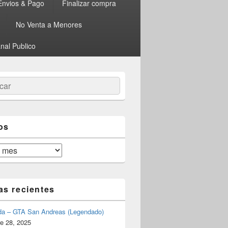
Envios & Pago
Finalizar compra
No Venta a Menores
nal Publico
ar
os
as recientes
da – GTA San Andreas (Legendado)
e 28, 2025