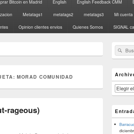
rar Bitcoin en Madrid
English
English Feedback CMM
izacion
Metatags1
metatags2
metatags3
Mi cuenta
entes
Opinion clientes envios
Quienes Somos
SIGNAL ca
El
Buscar
Busc
área
por:
de
widget
barra
lateral
Archiv
UETA:
MORAD COMUNIDAD
primaria
Archivos
t-rageous)
Entrad
Barracu
diciembr