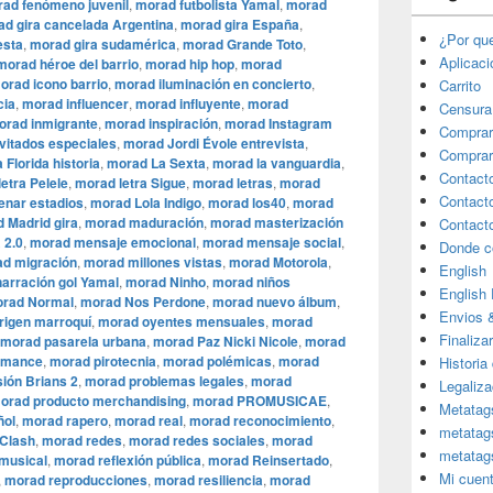
ad fenómeno juvenil
,
morad futbolista Yamal
,
morad
d gira cancelada Argentina
,
morad gira España
,
¿Por qu
esta
,
morad gira sudamérica
,
morad Grande Toto
,
Aplicac
morad héroe del barrio
,
morad hip hop
,
morad
orad icono barrio
,
morad iluminación en concierto
,
Carrito
cia
,
morad influencer
,
morad influyente
,
morad
Censura
orad inmigrante
,
morad inspiración
,
morad Instagram
Comprar
vitados especiales
,
morad Jordi Évole entrevista
,
Comprar
 Florida historia
,
morad La Sexta
,
morad la vanguardia
,
Contact
etra Pelele
,
morad letra Sigue
,
morad letras
,
morad
Contact
enar estadios
,
morad Lola Indigo
,
morad los40
,
morad
 Madrid gira
,
morad maduración
,
morad masterización
Contact
 2.0
,
morad mensaje emocional
,
morad mensaje social
,
Donde c
d migración
,
morad millones vistas
,
morad Motorola
,
English
arración gol Yamal
,
morad Ninho
,
morad niños
English
rad Normal
,
morad Nos Perdone
,
morad nuevo álbum
,
Envios 
rigen marroquí
,
morad oyentes mensuales
,
morad
Finaliza
morad pasarela urbana
,
morad Paz Nicki Nicole
,
morad
rmance
,
morad pirotecnia
,
morad polémicas
,
morad
Historia
sión Brians 2
,
morad problemas legales
,
morad
Legaliza
orad producto merchandising
,
morad PROMUSICAE
,
Metatag
ñol
,
morad rapero
,
morad real
,
morad reconocimiento
,
metatag
Clash
,
morad redes
,
morad redes sociales
,
morad
metatag
 musical
,
morad reflexión pública
,
morad Reinsertado
,
Mi cuen
,
morad reproducciones
,
morad resiliencia
,
morad