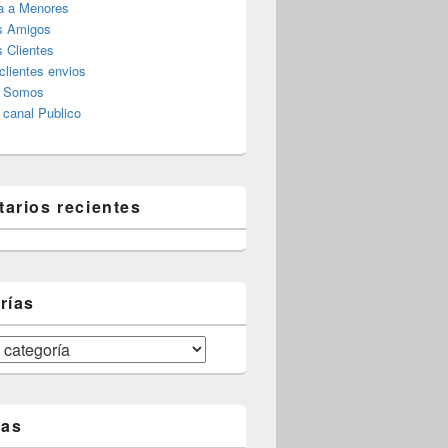
a a Menores
s Amigos
 Clientes
clientes envios
s Somos
canal Publico
arios recientes
rías
tas