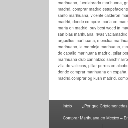
marihuana, fuenlabrada marihuana, gr
madrid, comprar madrid estupefaciente
santo marihuana, vicente calderon ma
madrid, donde comprar maria en madri
maria en madrid, buy best weed in ma
san blas marihuana, rivas vaciamadri
arguelles marihuana, moncloa marihua
marihuana, la moraleja marihuana, ma
de caballo marihuana madrid, pillar por
marihuana club cannabico sanchinarro, 
villa de vallecas, pillar porros en al
donde comprar marihuana en españa, 
madrid,comprar og kush madrid, compr
Menú
Inicio
¿Por que Criptomonedas
principal
Comprar Marihuana en Mexico – En