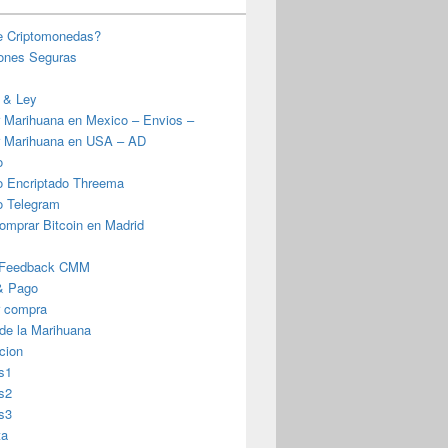
e Criptomonedas?
iones Seguras
 & Ley
 Marihuana en Mexico – Envios –
 Marihuana en USA – AD
o
o Encriptado Threema
o Telegram
omprar Bitcoin en Madrid
 Feedback CMM
& Pago
r compra
 de la Marihuana
cion
s1
s2
s3
ta