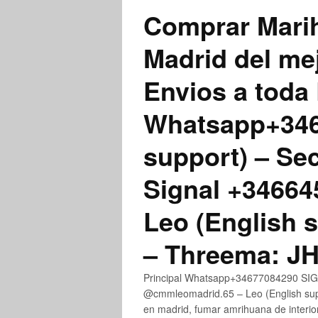
Comprar Marih
Madrid del me
Envios a toda 
Whatsapp+3467
support) – Se
Signal +3466
Leo (English 
– Threema: 
Principal Whatsapp+34677084290 SIGN
@cmmleomadrid.65 – Leo (English su
en madrid, fumar amrihuana de interior