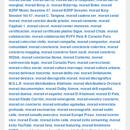
marginal
,
morad Beny Jr
,
morad Bizarrap
,
morad Bobo
,
morad
BZRP Music Sessions 47
,
morad BZRP Session
,
morad Bzrp
Session Vol 47
,
morad C. Tangana
,
morad cadena ser
,
morad canal
morad
,
morad canción desde prisión
,
morad cantante
,
morad
Capítulo 1
,
morad cárcel
,
morad center menores
,
morad
certificación
,
morad certificado platino Sigue
,
morad Chula
,
morad
colaboración
,
morad colaboración RVFV Rels B Corazón Puro
,
morad coleccion vinilo
,
morad compañía
,
morad compositor
,
morad
comunidad
,
morad conciencia
,
morad conciencia colectiva
,
morad
concierto mapping
,
morad concierto Sant Jordi
,
morad concierto
WiZink
,
morad conciertos llenos
,
morad Contento
,
morad
controversia legal.
,
morad Corazón Puro
,
morad correccional
,
morad crítica social
,
morad cultura marroquí
,
morad cultura urbana
,
morad defensor inocente
,
morad delito vial
,
morad Dellafuente
,
morad destaca
,
morad discografía morad
,
morad discográfica
M.D.L.R
,
morad distribuidora Altafonte
,
morad distribuidora Orchard
,
morad documentales
,
morad Dolby Atmos
,
morad drill español
,
morad duetos
,
morad el español
,
morad El Khattouti
,
morad El País
,
morad Eladio Carrión
,
morad emergente
,
morad emotivo concierto
,
morad en concierto
,
morad entradas agotadas
,
morad entrevista
profunda
,
morad escenarios
,
morad escenografía
,
morad estilo
calle
,
morad estudio anecoico
,
morad Europa Press
,
morad evento
vivo
,
morad Évole
,
morad éxito calle
,
morad éxito streaming
,
morad
éxito YouTube
,
morad fans
,
morad featuring
,
morad fenómeno