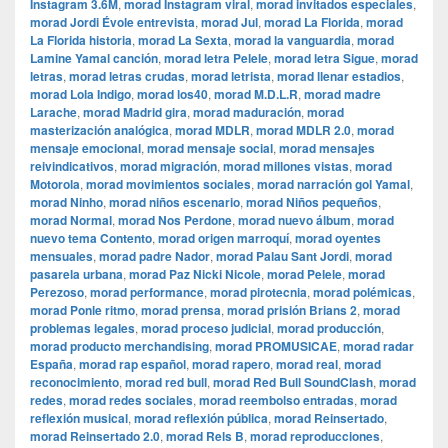
Instagram 3.6M
,
morad Instagram viral
,
morad invitados especiales
,
morad Jordi Évole entrevista
,
morad Jul
,
morad La Florida
,
morad
La Florida historia
,
morad La Sexta
,
morad la vanguardia
,
morad
Lamine Yamal canción
,
morad letra Pelele
,
morad letra Sigue
,
morad
letras
,
morad letras crudas
,
morad letrista
,
morad llenar estadios
,
morad Lola Indigo
,
morad los40
,
morad M.D.L.R
,
morad madre
Larache
,
morad Madrid gira
,
morad maduración
,
morad
masterización analógica
,
morad MDLR
,
morad MDLR 2.0
,
morad
mensaje emocional
,
morad mensaje social
,
morad mensajes
reivindicativos
,
morad migración
,
morad millones vistas
,
morad
Motorola
,
morad movimientos sociales
,
morad narración gol Yamal
,
morad Ninho
,
morad niños escenario
,
morad Niños pequeños
,
morad Normal
,
morad Nos Perdone
,
morad nuevo álbum
,
morad
nuevo tema Contento
,
morad origen marroquí
,
morad oyentes
mensuales
,
morad padre Nador
,
morad Palau Sant Jordi
,
morad
pasarela urbana
,
morad Paz Nicki Nicole
,
morad Pelele
,
morad
Perezoso
,
morad performance
,
morad pirotecnia
,
morad polémicas
,
morad Ponle ritmo
,
morad prensa
,
morad prisión Brians 2
,
morad
problemas legales
,
morad proceso judicial
,
morad producción
,
morad producto merchandising
,
morad PROMUSICAE
,
morad radar
España
,
morad rap español
,
morad rapero
,
morad real
,
morad
reconocimiento
,
morad red bull
,
morad Red Bull SoundClash
,
morad
redes
,
morad redes sociales
,
morad reembolso entradas
,
morad
reflexión musical
,
morad reflexión pública
,
morad Reinsertado
,
morad Reinsertado 2.0
,
morad Rels B
,
morad reproducciones
,