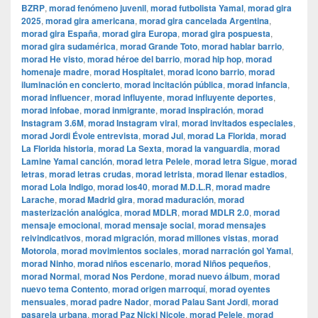
BZRP
,
morad fenómeno juvenil
,
morad futbolista Yamal
,
morad gira
2025
,
morad gira americana
,
morad gira cancelada Argentina
,
morad gira España
,
morad gira Europa
,
morad gira pospuesta
,
morad gira sudamérica
,
morad Grande Toto
,
morad hablar barrio
,
morad He visto
,
morad héroe del barrio
,
morad hip hop
,
morad
homenaje madre
,
morad Hospitalet
,
morad icono barrio
,
morad
iluminación en concierto
,
morad incitación pública
,
morad infancia
,
morad influencer
,
morad influyente
,
morad influyente deportes
,
morad infobae
,
morad inmigrante
,
morad inspiración
,
morad
Instagram 3.6M
,
morad Instagram viral
,
morad invitados especiales
,
morad Jordi Évole entrevista
,
morad Jul
,
morad La Florida
,
morad
La Florida historia
,
morad La Sexta
,
morad la vanguardia
,
morad
Lamine Yamal canción
,
morad letra Pelele
,
morad letra Sigue
,
morad
letras
,
morad letras crudas
,
morad letrista
,
morad llenar estadios
,
morad Lola Indigo
,
morad los40
,
morad M.D.L.R
,
morad madre
Larache
,
morad Madrid gira
,
morad maduración
,
morad
masterización analógica
,
morad MDLR
,
morad MDLR 2.0
,
morad
mensaje emocional
,
morad mensaje social
,
morad mensajes
reivindicativos
,
morad migración
,
morad millones vistas
,
morad
Motorola
,
morad movimientos sociales
,
morad narración gol Yamal
,
morad Ninho
,
morad niños escenario
,
morad Niños pequeños
,
morad Normal
,
morad Nos Perdone
,
morad nuevo álbum
,
morad
nuevo tema Contento
,
morad origen marroquí
,
morad oyentes
mensuales
,
morad padre Nador
,
morad Palau Sant Jordi
,
morad
pasarela urbana
,
morad Paz Nicki Nicole
,
morad Pelele
,
morad