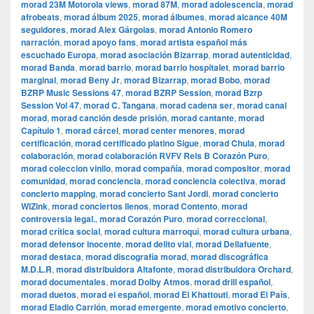
morad 23M Motorola views
,
morad 87M
,
morad adolescencia
,
morad
afrobeats
,
morad álbum 2025
,
morad álbumes
,
morad alcance 40M
seguidores
,
morad Alex Gárgolas
,
morad Antonio Romero
narración
,
morad apoyo fans
,
morad artista español más
escuchado Europa
,
morad asociación Bizarrap
,
morad autenticidad
,
morad Banda
,
morad barrio
,
morad barrio hospitalet
,
morad barrio
marginal
,
morad Beny Jr
,
morad Bizarrap
,
morad Bobo
,
morad
BZRP Music Sessions 47
,
morad BZRP Session
,
morad Bzrp
Session Vol 47
,
morad C. Tangana
,
morad cadena ser
,
morad canal
morad
,
morad canción desde prisión
,
morad cantante
,
morad
Capítulo 1
,
morad cárcel
,
morad center menores
,
morad
certificación
,
morad certificado platino Sigue
,
morad Chula
,
morad
colaboración
,
morad colaboración RVFV Rels B Corazón Puro
,
morad coleccion vinilo
,
morad compañía
,
morad compositor
,
morad
comunidad
,
morad conciencia
,
morad conciencia colectiva
,
morad
concierto mapping
,
morad concierto Sant Jordi
,
morad concierto
WiZink
,
morad conciertos llenos
,
morad Contento
,
morad
controversia legal.
,
morad Corazón Puro
,
morad correccional
,
morad crítica social
,
morad cultura marroquí
,
morad cultura urbana
,
morad defensor inocente
,
morad delito vial
,
morad Dellafuente
,
morad destaca
,
morad discografía morad
,
morad discográfica
M.D.L.R
,
morad distribuidora Altafonte
,
morad distribuidora Orchard
,
morad documentales
,
morad Dolby Atmos
,
morad drill español
,
morad duetos
,
morad el español
,
morad El Khattouti
,
morad El País
,
morad Eladio Carrión
,
morad emergente
,
morad emotivo concierto
,