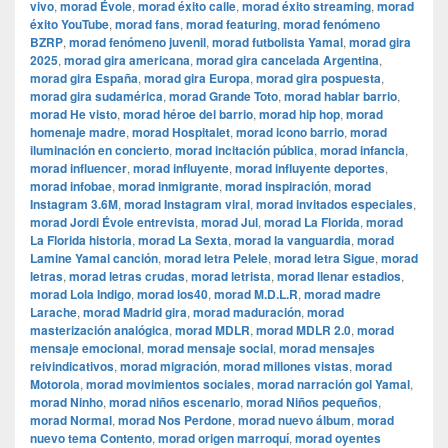
vivo
,
morad Évole
,
morad éxito calle
,
morad éxito streaming
,
morad
éxito YouTube
,
morad fans
,
morad featuring
,
morad fenómeno
BZRP
,
morad fenómeno juvenil
,
morad futbolista Yamal
,
morad gira
2025
,
morad gira americana
,
morad gira cancelada Argentina
,
morad gira España
,
morad gira Europa
,
morad gira pospuesta
,
morad gira sudamérica
,
morad Grande Toto
,
morad hablar barrio
,
morad He visto
,
morad héroe del barrio
,
morad hip hop
,
morad
homenaje madre
,
morad Hospitalet
,
morad icono barrio
,
morad
iluminación en concierto
,
morad incitación pública
,
morad infancia
,
morad influencer
,
morad influyente
,
morad influyente deportes
,
morad infobae
,
morad inmigrante
,
morad inspiración
,
morad
Instagram 3.6M
,
morad Instagram viral
,
morad invitados especiales
,
morad Jordi Évole entrevista
,
morad Jul
,
morad La Florida
,
morad
La Florida historia
,
morad La Sexta
,
morad la vanguardia
,
morad
Lamine Yamal canción
,
morad letra Pelele
,
morad letra Sigue
,
morad
letras
,
morad letras crudas
,
morad letrista
,
morad llenar estadios
,
morad Lola Indigo
,
morad los40
,
morad M.D.L.R
,
morad madre
Larache
,
morad Madrid gira
,
morad maduración
,
morad
masterización analógica
,
morad MDLR
,
morad MDLR 2.0
,
morad
mensaje emocional
,
morad mensaje social
,
morad mensajes
reivindicativos
,
morad migración
,
morad millones vistas
,
morad
Motorola
,
morad movimientos sociales
,
morad narración gol Yamal
,
morad Ninho
,
morad niños escenario
,
morad Niños pequeños
,
morad Normal
,
morad Nos Perdone
,
morad nuevo álbum
,
morad
nuevo tema Contento
,
morad origen marroquí
,
morad oyentes