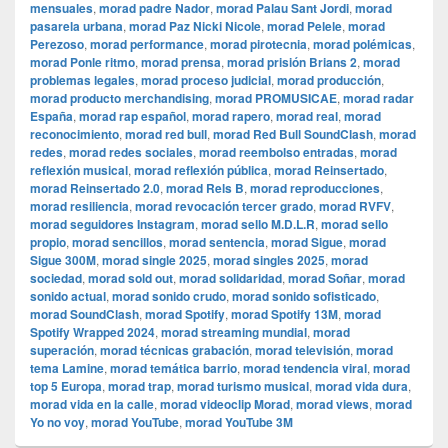
mensuales
,
morad padre Nador
,
morad Palau Sant Jordi
,
morad
pasarela urbana
,
morad Paz Nicki Nicole
,
morad Pelele
,
morad
Perezoso
,
morad performance
,
morad pirotecnia
,
morad polémicas
,
morad Ponle ritmo
,
morad prensa
,
morad prisión Brians 2
,
morad
problemas legales
,
morad proceso judicial
,
morad producción
,
morad producto merchandising
,
morad PROMUSICAE
,
morad radar
España
,
morad rap español
,
morad rapero
,
morad real
,
morad
reconocimiento
,
morad red bull
,
morad Red Bull SoundClash
,
morad
redes
,
morad redes sociales
,
morad reembolso entradas
,
morad
reflexión musical
,
morad reflexión pública
,
morad Reinsertado
,
morad Reinsertado 2.0
,
morad Rels B
,
morad reproducciones
,
morad resiliencia
,
morad revocación tercer grado
,
morad RVFV
,
morad seguidores Instagram
,
morad sello M.D.L.R
,
morad sello
propio
,
morad sencillos
,
morad sentencia
,
morad Sigue
,
morad
Sigue 300M
,
morad single 2025
,
morad singles 2025
,
morad
sociedad
,
morad sold out
,
morad solidaridad
,
morad Soñar
,
morad
sonido actual
,
morad sonido crudo
,
morad sonido sofisticado
,
morad SoundClash
,
morad Spotify
,
morad Spotify 13M
,
morad
Spotify Wrapped 2024
,
morad streaming mundial
,
morad
superación
,
morad técnicas grabación
,
morad televisión
,
morad
tema Lamine
,
morad temática barrio
,
morad tendencia viral
,
morad
top 5 Europa
,
morad trap
,
morad turismo musical
,
morad vida dura
,
morad vida en la calle
,
morad videocli‏p Morad
,
morad views
,
morad
Yo no voy
,
morad YouTube
,
morad YouTube 3M