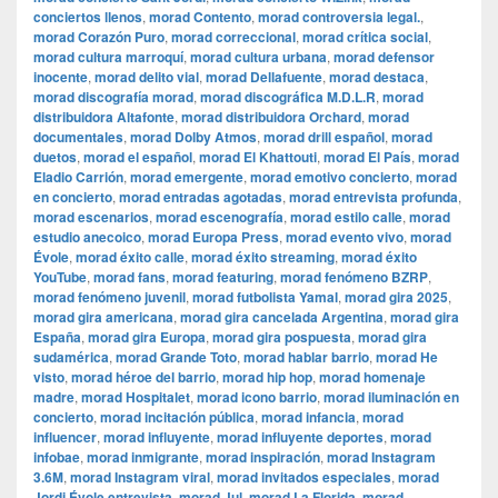
conciertos llenos
,
morad Contento
,
morad controversia legal.
,
morad Corazón Puro
,
morad correccional
,
morad crítica social
,
morad cultura marroquí
,
morad cultura urbana
,
morad defensor
inocente
,
morad delito vial
,
morad Dellafuente
,
morad destaca
,
morad discografía morad
,
morad discográfica M.D.L.R
,
morad
distribuidora Altafonte
,
morad distribuidora Orchard
,
morad
documentales
,
morad Dolby Atmos
,
morad drill español
,
morad
duetos
,
morad el español
,
morad El Khattouti
,
morad El País
,
morad
Eladio Carrión
,
morad emergente
,
morad emotivo concierto
,
morad
en concierto
,
morad entradas agotadas
,
morad entrevista profunda
,
morad escenarios
,
morad escenografía
,
morad estilo calle
,
morad
estudio anecoico
,
morad Europa Press
,
morad evento vivo
,
morad
Évole
,
morad éxito calle
,
morad éxito streaming
,
morad éxito
YouTube
,
morad fans
,
morad featuring
,
morad fenómeno BZRP
,
morad fenómeno juvenil
,
morad futbolista Yamal
,
morad gira 2025
,
morad gira americana
,
morad gira cancelada Argentina
,
morad gira
España
,
morad gira Europa
,
morad gira pospuesta
,
morad gira
sudamérica
,
morad Grande Toto
,
morad hablar barrio
,
morad He
visto
,
morad héroe del barrio
,
morad hip hop
,
morad homenaje
madre
,
morad Hospitalet
,
morad icono barrio
,
morad iluminación en
concierto
,
morad incitación pública
,
morad infancia
,
morad
influencer
,
morad influyente
,
morad influyente deportes
,
morad
infobae
,
morad inmigrante
,
morad inspiración
,
morad Instagram
3.6M
,
morad Instagram viral
,
morad invitados especiales
,
morad
Jordi Évole entrevista
,
morad Jul
,
morad La Florida
,
morad