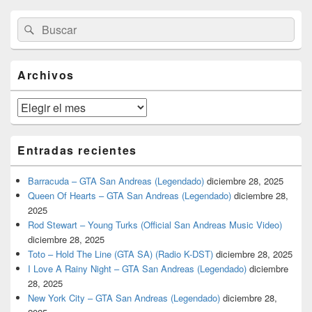
El
Buscar
Buscar
área
por:
de
widget
barra
Archivos
lateral
primaria
Archivos
Entradas recientes
Barracuda – GTA San Andreas (Legendado)
diciembre 28, 2025
Queen Of Hearts – GTA San Andreas (Legendado)
diciembre 28,
2025
Rod Stewart – Young Turks (Official San Andreas Music Video)
diciembre 28, 2025
Toto – Hold The Line (GTA SA) (Radio K-DST)
diciembre 28, 2025
I Love A Rainy Night – GTA San Andreas (Legendado)
diciembre
28, 2025
New York City – GTA San Andreas (Legendado)
diciembre 28,