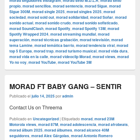
morad seguidores Instagram
,
morad sello M.D.L.R
,
morad sello
propio
,
morad sencillos
,
morad sentencia
,
morad Sigue
,
morad
Sigue 300M
,
morad single 2025
,
morad singles 2025
,
morad
sociedad
,
morad sold out
,
morad solidaridad
,
morad Soñar
,
morad
sonido actual
,
morad sonido crudo
,
morad sonido sofisticado
,
morad SoundClash
,
morad Spotify
,
morad Spotify 13M
,
morad
Spotify Wrapped 2024
,
morad streaming mundial
,
morad
superación
,
morad técnicas grabación
,
morad televisión
,
morad
tema Lamine
,
morad temática barrio
,
morad tendencia viral
,
morad
top 5 Europa
,
morad trap
,
morad turismo musical
,
morad vida dura
,
morad vida en la calle
,
morad videocli‏p Morad
,
morad views
,
morad
Yo no voy
,
morad YouTube
,
morad YouTube 3M
MORAD FT BABY GANG – SENTIR
Publicado el
julio 14, 2025
por
admin
Contact Us on Threema
Publicado en
Uncategorized
|
Etiquetado
morad
,
morad 23M
Motorola views
,
morad 87M
,
morad adolescencia
,
morad afrobeats
,
morad álbum 2025
,
morad álbumes
,
morad alcance 40M
seguidores
,
morad Alex Gárgolas
,
morad Antonio Romero