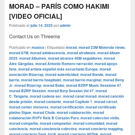
MORAD – PARÍS COMO HAKIMI
[VIDEO OFICIAL]
Publicado el
julio 14, 2025
por
admin
Contact Us on Threema
Publicado en
musica
|
Etiquetado
morad
,
morad 23M Motorola views
,
morad 87M
,
morad adolescencia
,
morad afrobeats
,
morad álbum
2025
,
morad álbumes
,
morad alcance 40M seguidores
,
morad
Alex Gárgolas
,
morad Antonio Romero narración
,
morad apoyo
fans
,
morad artista español más escuchado Europa
,
morad
asociación Bizarrap
,
morad autenticidad
,
morad Banda
,
morad
barrio
,
morad barrio hospitalet
,
morad barrio marginal
,
morad Beny
Jr
,
morad Bizarrap
,
morad Bobo
,
morad BZRP Music Sessions 47
,
morad BZRP Session
,
morad Bzrp Session Vol 47
,
morad
C. Tangana
,
morad cadena ser
,
morad canal morad
,
morad canción
desde prisión
,
morad cantante
,
morad Capítulo 1
,
morad cárcel
,
morad center menores
,
morad certificación
,
morad certificado
platino Sigue
,
morad Chula
,
morad colaboración
,
morad
colaboración RVFV Rels B Corazón Puro
,
morad coleccion vinilo
,
morad compañía
,
morad compositor
,
morad comunidad
,
morad
conciencia
,
morad conciencia colectiva
,
morad concierto mapping
,
morad concierto Sant Jordi
,
morad concierto WiZink
,
morad