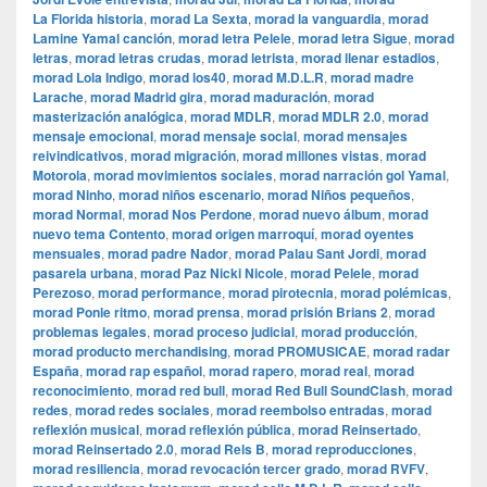
La Florida historia
,
morad La Sexta
,
morad la vanguardia
,
morad
Lamine Yamal canción
,
morad letra Pelele
,
morad letra Sigue
,
morad
letras
,
morad letras crudas
,
morad letrista
,
morad llenar estadios
,
morad Lola Indigo
,
morad los40
,
morad M.D.L.R
,
morad madre
Larache
,
morad Madrid gira
,
morad maduración
,
morad
masterización analógica
,
morad MDLR
,
morad MDLR 2.0
,
morad
mensaje emocional
,
morad mensaje social
,
morad mensajes
reivindicativos
,
morad migración
,
morad millones vistas
,
morad
Motorola
,
morad movimientos sociales
,
morad narración gol Yamal
,
morad Ninho
,
morad niños escenario
,
morad Niños pequeños
,
morad Normal
,
morad Nos Perdone
,
morad nuevo álbum
,
morad
nuevo tema Contento
,
morad origen marroquí
,
morad oyentes
mensuales
,
morad padre Nador
,
morad Palau Sant Jordi
,
morad
pasarela urbana
,
morad Paz Nicki Nicole
,
morad Pelele
,
morad
Perezoso
,
morad performance
,
morad pirotecnia
,
morad polémicas
,
morad Ponle ritmo
,
morad prensa
,
morad prisión Brians 2
,
morad
problemas legales
,
morad proceso judicial
,
morad producción
,
morad producto merchandising
,
morad PROMUSICAE
,
morad radar
España
,
morad rap español
,
morad rapero
,
morad real
,
morad
reconocimiento
,
morad red bull
,
morad Red Bull SoundClash
,
morad
redes
,
morad redes sociales
,
morad reembolso entradas
,
morad
reflexión musical
,
morad reflexión pública
,
morad Reinsertado
,
morad Reinsertado 2.0
,
morad Rels B
,
morad reproducciones
,
morad resiliencia
,
morad revocación tercer grado
,
morad RVFV
,