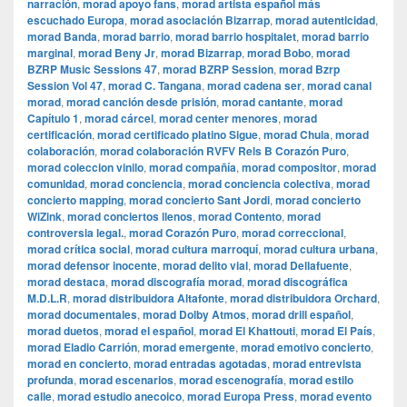
narración
,
morad apoyo fans
,
morad artista español más
escuchado Europa
,
morad asociación Bizarrap
,
morad autenticidad
,
morad Banda
,
morad barrio
,
morad barrio hospitalet
,
morad barrio
marginal
,
morad Beny Jr
,
morad Bizarrap
,
morad Bobo
,
morad
BZRP Music Sessions 47
,
morad BZRP Session
,
morad Bzrp
Session Vol 47
,
morad C. Tangana
,
morad cadena ser
,
morad canal
morad
,
morad canción desde prisión
,
morad cantante
,
morad
Capítulo 1
,
morad cárcel
,
morad center menores
,
morad
certificación
,
morad certificado platino Sigue
,
morad Chula
,
morad
colaboración
,
morad colaboración RVFV Rels B Corazón Puro
,
morad coleccion vinilo
,
morad compañía
,
morad compositor
,
morad
comunidad
,
morad conciencia
,
morad conciencia colectiva
,
morad
concierto mapping
,
morad concierto Sant Jordi
,
morad concierto
WiZink
,
morad conciertos llenos
,
morad Contento
,
morad
controversia legal.
,
morad Corazón Puro
,
morad correccional
,
morad crítica social
,
morad cultura marroquí
,
morad cultura urbana
,
morad defensor inocente
,
morad delito vial
,
morad Dellafuente
,
morad destaca
,
morad discografía morad
,
morad discográfica
M.D.L.R
,
morad distribuidora Altafonte
,
morad distribuidora Orchard
,
morad documentales
,
morad Dolby Atmos
,
morad drill español
,
morad duetos
,
morad el español
,
morad El Khattouti
,
morad El País
,
morad Eladio Carrión
,
morad emergente
,
morad emotivo concierto
,
morad en concierto
,
morad entradas agotadas
,
morad entrevista
profunda
,
morad escenarios
,
morad escenografía
,
morad estilo
calle
,
morad estudio anecoico
,
morad Europa Press
,
morad evento