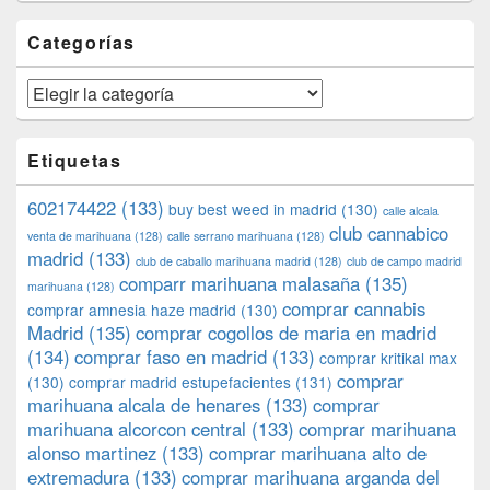
Categorías
Categorías
Etiquetas
602174422
(133)
buy best weed in madrid
(130)
calle alcala
club cannabico
venta de marihuana
(128)
calle serrano marihuana
(128)
madrid
(133)
club de caballo marihuana madrid
(128)
club de campo madrid
comparr marihuana malasaña
(135)
marihuana
(128)
comprar cannabis
comprar amnesia haze madrid
(130)
Madrid
(135)
comprar cogollos de maria en madrid
(134)
comprar faso en madrid
(133)
comprar kritikal max
comprar
(130)
comprar madrid estupefacientes
(131)
marihuana alcala de henares
(133)
comprar
marihuana alcorcon central
(133)
comprar marihuana
alonso martinez
(133)
comprar marihuana alto de
extremadura
(133)
comprar marihuana arganda del