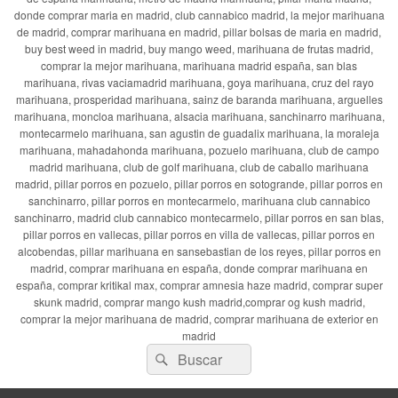
donde comprar maria en madrid, club cannabico madrid, la mejor marihuana
de madrid, comprar marihuana en madrid, pillar bolsas de maria en madrid,
buy best weed in madrid, buy mango weed, marihuana de frutas madrid,
comprar la mejor marihuana, marihuana madrid españa, san blas
marihuana, rivas vaciamadrid marihuana, goya marihuana, cruz del rayo
marihuana, prosperidad marihuana, sainz de baranda marihuana, arguelles
marihuana, moncloa marihuana, alsacia marihuana, sanchinarro marihuana,
montecarmelo marihuana, san agustin de guadalix marihuana, la moraleja
marihuana, mahadahonda marihuana, pozuelo marihuana, club de campo
madrid marihuana, club de golf marihuana, club de caballo marihuana
madrid, pillar porros en pozuelo, pillar porros en sotogrande, pillar porros en
sanchinarro, pillar porros en montecarmelo, marihuana club cannabico
sanchinarro, madrid club cannabico montecarmelo, pillar porros en san blas,
pillar porros en vallecas, pillar porros en villa de vallecas, pillar porros en
alcobendas, pillar marihuana en sansebastian de los reyes, pillar porros en
madrid, comprar marihuana en españa, donde comprar marihuana en
españa, comprar kritikal max, comprar amnesia haze madrid, comprar super
skunk madrid, comprar mango kush madrid,comprar og kush madrid,
comprar la mejor marihuana de madrid, comprar marihuana de exterior en
madrid
Buscar
Buscar
por: