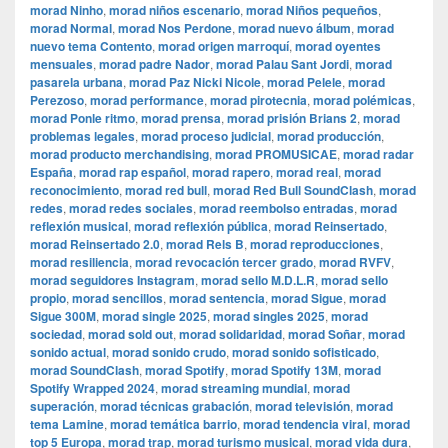
morad Ninho
,
morad niños escenario
,
morad Niños pequeños
,
morad Normal
,
morad Nos Perdone
,
morad nuevo álbum
,
morad
nuevo tema Contento
,
morad origen marroquí
,
morad oyentes
mensuales
,
morad padre Nador
,
morad Palau Sant Jordi
,
morad
pasarela urbana
,
morad Paz Nicki Nicole
,
morad Pelele
,
morad
Perezoso
,
morad performance
,
morad pirotecnia
,
morad polémicas
,
morad Ponle ritmo
,
morad prensa
,
morad prisión Brians 2
,
morad
problemas legales
,
morad proceso judicial
,
morad producción
,
morad producto merchandising
,
morad PROMUSICAE
,
morad radar
España
,
morad rap español
,
morad rapero
,
morad real
,
morad
reconocimiento
,
morad red bull
,
morad Red Bull SoundClash
,
morad
redes
,
morad redes sociales
,
morad reembolso entradas
,
morad
reflexión musical
,
morad reflexión pública
,
morad Reinsertado
,
morad Reinsertado 2.0
,
morad Rels B
,
morad reproducciones
,
morad resiliencia
,
morad revocación tercer grado
,
morad RVFV
,
morad seguidores Instagram
,
morad sello M.D.L.R
,
morad sello
propio
,
morad sencillos
,
morad sentencia
,
morad Sigue
,
morad
Sigue 300M
,
morad single 2025
,
morad singles 2025
,
morad
sociedad
,
morad sold out
,
morad solidaridad
,
morad Soñar
,
morad
sonido actual
,
morad sonido crudo
,
morad sonido sofisticado
,
morad SoundClash
,
morad Spotify
,
morad Spotify 13M
,
morad
Spotify Wrapped 2024
,
morad streaming mundial
,
morad
superación
,
morad técnicas grabación
,
morad televisión
,
morad
tema Lamine
,
morad temática barrio
,
morad tendencia viral
,
morad
top 5 Europa
,
morad trap
,
morad turismo musical
,
morad vida dura
,