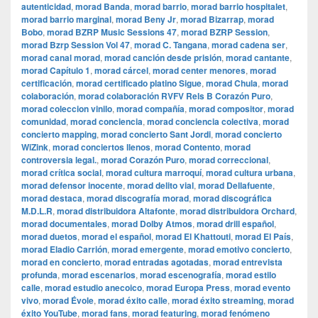
autenticidad
,
morad Banda
,
morad barrio
,
morad barrio hospitalet
,
morad barrio marginal
,
morad Beny Jr
,
morad Bizarrap
,
morad
Bobo
,
morad BZRP Music Sessions 47
,
morad BZRP Session
,
morad Bzrp Session Vol 47
,
morad C. Tangana
,
morad cadena ser
,
morad canal morad
,
morad canción desde prisión
,
morad cantante
,
morad Capítulo 1
,
morad cárcel
,
morad center menores
,
morad
certificación
,
morad certificado platino Sigue
,
morad Chula
,
morad
colaboración
,
morad colaboración RVFV Rels B Corazón Puro
,
morad coleccion vinilo
,
morad compañía
,
morad compositor
,
morad
comunidad
,
morad conciencia
,
morad conciencia colectiva
,
morad
concierto mapping
,
morad concierto Sant Jordi
,
morad concierto
WiZink
,
morad conciertos llenos
,
morad Contento
,
morad
controversia legal.
,
morad Corazón Puro
,
morad correccional
,
morad crítica social
,
morad cultura marroquí
,
morad cultura urbana
,
morad defensor inocente
,
morad delito vial
,
morad Dellafuente
,
morad destaca
,
morad discografía morad
,
morad discográfica
M.D.L.R
,
morad distribuidora Altafonte
,
morad distribuidora Orchard
,
morad documentales
,
morad Dolby Atmos
,
morad drill español
,
morad duetos
,
morad el español
,
morad El Khattouti
,
morad El País
,
morad Eladio Carrión
,
morad emergente
,
morad emotivo concierto
,
morad en concierto
,
morad entradas agotadas
,
morad entrevista
profunda
,
morad escenarios
,
morad escenografía
,
morad estilo
calle
,
morad estudio anecoico
,
morad Europa Press
,
morad evento
vivo
,
morad Évole
,
morad éxito calle
,
morad éxito streaming
,
morad
éxito YouTube
,
morad fans
,
morad featuring
,
morad fenómeno