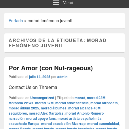
Menú
Portada
»
morad fenómeno juvenil
ARCHIVOS DE LA ETIQUETA:
MORAD
FENÓMENO JUVENIL
Por Amor (con Nut-rageous)
Publicado el
julio 14, 2025
por
admin
Contact Us on Threema
Publicado en
Uncategorized
|
Etiquetado
morad
,
morad 23M
Motorola views
,
morad 87M
,
morad adolescencia
,
morad afrobeats
,
morad álbum 2025
,
morad álbumes
,
morad alcance 40M
seguidores
,
morad Alex Gárgolas
,
morad Antonio Romero
narración
,
morad apoyo fans
,
morad artista español más
escuchado Europa
,
morad asociación Bizarrap
,
morad autenticidad
,
morad Banda
,
morad barrio
,
morad barrio hospitalet
,
morad barrio