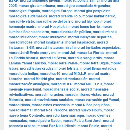
BZRP
,
morad fenómeno juvenil
,
morad futbolista Yamal
,
morad gira
2025
,
morad gira americana
,
morad gira cancelada Argentina
,
morad gira España
,
morad gira Europa
,
morad gira pospuesta
,
morad gira sudamérica
,
morad Grande Toto
,
morad hablar barrio
,
morad He visto
,
morad héroe del barrio
,
morad hip hop
,
morad
homenaje madre
,
morad Hospitalet
,
morad icono barrio
,
morad
iluminación en concierto
,
morad incitación pública
,
morad infancia
,
morad influencer
,
morad influyente
,
morad influyente deportes
,
morad infobae
,
morad inmigrante
,
morad inspiración
,
morad
Instagram 3.6M
,
morad Instagram viral
,
morad invitados especiales
,
morad Jordi Évole entrevista
,
morad Jul
,
morad La Florida
,
morad
La Florida historia
,
morad La Sexta
,
morad la vanguardia
,
morad
Lamine Yamal canción
,
morad letra Pelele
,
morad letra Sigue
,
morad
letras
,
morad letras crudas
,
morad letrista
,
morad llenar estadios
,
morad Lola Indigo
,
morad los40
,
morad M.D.L.R
,
morad madre
Larache
,
morad Madrid gira
,
morad maduración
,
morad
masterización analógica
,
morad MDLR
,
morad MDLR 2.0
,
morad
mensaje emocional
,
morad mensaje social
,
morad mensajes
reivindicativos
,
morad migración
,
morad millones vistas
,
morad
Motorola
,
morad movimientos sociales
,
morad narración gol Yamal
,
morad Ninho
,
morad niños escenario
,
morad Niños pequeños
,
morad Normal
,
morad Nos Perdone
,
morad nuevo álbum
,
morad
nuevo tema Contento
,
morad origen marroquí
,
morad oyentes
mensuales
,
morad padre Nador
,
morad Palau Sant Jordi
,
morad
pasarela urbana
,
morad Paz Nicki Nicole
,
morad Pelele
,
morad