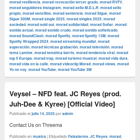
morad resiliencia
,
morad revocación tercer grado
,
morad RVFV
,
morad seguidores Instagram
,
morad sello M.D.L.R
,
morad sello
propio
,
morad sencillos
,
morad sentencia
,
morad Sigue
,
morad
Sigue 300M
,
morad single 2025
,
morad singles 2025
,
morad
sociedad
,
morad sold out
,
morad solidaridad
,
morad Soñar
,
morad
sonido actual
,
morad sonido crudo
,
morad sonido sofisticado
,
morad SoundClash
,
morad Spotify
,
morad Spotify 13M
,
morad
Spotify Wrapped 2024
,
morad streaming mundial
,
morad
superación
,
morad técnicas grabación
,
morad televisión
,
morad
tema Lamine
,
morad temática barrio
,
morad tendencia viral
,
morad
top 5 Europa
,
morad trap
,
morad turismo musical
,
morad vida dura
,
morad vida en la calle
,
morad videocli‏p Morad
,
morad views
,
morad
Yo no voy
,
morad YouTube
,
morad YouTube 3M
Veysel – NFD feat. JC Reyes (prod.
Juh-Dee & Kyree) [Official Video]
Publicado el
julio 14, 2025
por
admin
Contact Us on Threema
Publicado en
musica
|
Etiquetado
Falsalarma
,
JC Reyes
,
morad
,