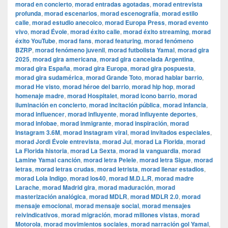
morad en concierto
,
morad entradas agotadas
,
morad entrevista
profunda
,
morad escenarios
,
morad escenografía
,
morad estilo
calle
,
morad estudio anecoico
,
morad Europa Press
,
morad evento
vivo
,
morad Évole
,
morad éxito calle
,
morad éxito streaming
,
morad
éxito YouTube
,
morad fans
,
morad featuring
,
morad fenómeno
BZRP
,
morad fenómeno juvenil
,
morad futbolista Yamal
,
morad gira
2025
,
morad gira americana
,
morad gira cancelada Argentina
,
morad gira España
,
morad gira Europa
,
morad gira pospuesta
,
morad gira sudamérica
,
morad Grande Toto
,
morad hablar barrio
,
morad He visto
,
morad héroe del barrio
,
morad hip hop
,
morad
homenaje madre
,
morad Hospitalet
,
morad icono barrio
,
morad
iluminación en concierto
,
morad incitación pública
,
morad infancia
,
morad influencer
,
morad influyente
,
morad influyente deportes
,
morad infobae
,
morad inmigrante
,
morad inspiración
,
morad
Instagram 3.6M
,
morad Instagram viral
,
morad invitados especiales
,
morad Jordi Évole entrevista
,
morad Jul
,
morad La Florida
,
morad
La Florida historia
,
morad La Sexta
,
morad la vanguardia
,
morad
Lamine Yamal canción
,
morad letra Pelele
,
morad letra Sigue
,
morad
letras
,
morad letras crudas
,
morad letrista
,
morad llenar estadios
,
morad Lola Indigo
,
morad los40
,
morad M.D.L.R
,
morad madre
Larache
,
morad Madrid gira
,
morad maduración
,
morad
masterización analógica
,
morad MDLR
,
morad MDLR 2.0
,
morad
mensaje emocional
,
morad mensaje social
,
morad mensajes
reivindicativos
,
morad migración
,
morad millones vistas
,
morad
Motorola
,
morad movimientos sociales
,
morad narración gol Yamal
,