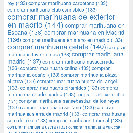
rey
(133)
comprar marihuana carpetana
(133)
comprar marihuana club cannabico
(133)
comprar marihuana de exterior
en madrid
(144)
comprar marihuana en
España
(138)
comprar marihuana en Madrid
(136)
comprar marihuana en mano en madrid
(133)
comprar marihuana getafe
(140)
comprar
comprar marihuana
marihuana las retamas
(133)
madrid
(137)
comprar marihuana navacerrada
(133)
comprar marihuana online
(133)
comprar
marihuana opañel
(133)
comprar marihuana plaza
eliptica
(133)
comprar marihuana puerta del angel
(133)
comprar marihuana pìramides
(133)
comprar
marihuana rapido madrid
(133)
comprar marihuana retiro
comprar marihuana sansebastian de los reyes
(131)
(133)
comprar marihuana serrano
(133)
comprar
marihuana sierra de madrid
(133)
comprar marihuana
soto del real
(133)
comprar marihuana tribunal
(133)
comprar marihuana usera
(132)
comprar marihuana valdeski