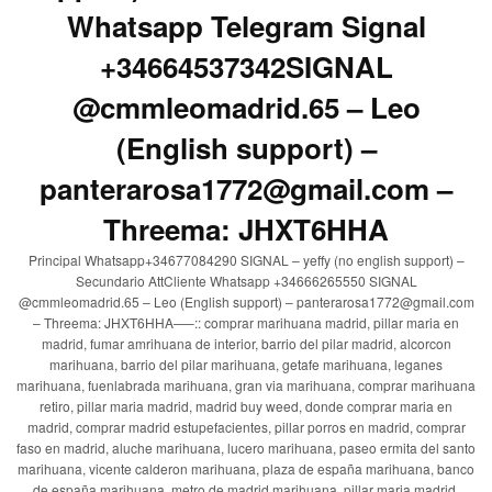
Whatsapp Telegram Signal
+34664537342SIGNAL
@cmmleomadrid.65 – Leo
(English support) –
panterarosa1772@gmail.com –
Threema: JHXT6HHA
Principal Whatsapp+34677084290 SIGNAL – yeffy (no english support) –
Secundario AttCliente Whatsapp +34666265550 SIGNAL
@cmmleomadrid.65 – Leo (English support) – panterarosa1772@gmail.com
– Threema: JHXT6HHA—–:: comprar marihuana madrid, pillar maria en
madrid, fumar amrihuana de interior, barrio del pilar madrid, alcorcon
marihuana, barrio del pilar marihuana, getafe marihuana, leganes
marihuana, fuenlabrada marihuana, gran via marihuana, comprar marihuana
retiro, pillar maria madrid, madrid buy weed, donde comprar maria en
madrid, comprar madrid estupefacientes, pillar porros en madrid, comprar
faso en madrid, aluche marihuana, lucero marihuana, paseo ermita del santo
marihuana, vicente calderon marihuana, plaza de españa marihuana, banco
de españa marihuana, metro de madrid marihuana, pillar maria madrid,