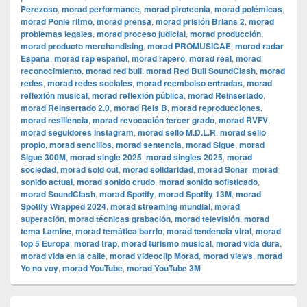
Perezoso
,
morad performance
,
morad pirotecnia
,
morad polémicas
,
morad Ponle ritmo
,
morad prensa
,
morad prisión Brians 2
,
morad
problemas legales
,
morad proceso judicial
,
morad producción
,
morad producto merchandising
,
morad PROMUSICAE
,
morad radar
España
,
morad rap español
,
morad rapero
,
morad real
,
morad
reconocimiento
,
morad red bull
,
morad Red Bull SoundClash
,
morad
redes
,
morad redes sociales
,
morad reembolso entradas
,
morad
reflexión musical
,
morad reflexión pública
,
morad Reinsertado
,
morad Reinsertado 2.0
,
morad Rels B
,
morad reproducciones
,
morad resiliencia
,
morad revocación tercer grado
,
morad RVFV
,
morad seguidores Instagram
,
morad sello M.D.L.R
,
morad sello
propio
,
morad sencillos
,
morad sentencia
,
morad Sigue
,
morad
Sigue 300M
,
morad single 2025
,
morad singles 2025
,
morad
sociedad
,
morad sold out
,
morad solidaridad
,
morad Soñar
,
morad
sonido actual
,
morad sonido crudo
,
morad sonido sofisticado
,
morad SoundClash
,
morad Spotify
,
morad Spotify 13M
,
morad
Spotify Wrapped 2024
,
morad streaming mundial
,
morad
superación
,
morad técnicas grabación
,
morad televisión
,
morad
tema Lamine
,
morad temática barrio
,
morad tendencia viral
,
morad
top 5 Europa
,
morad trap
,
morad turismo musical
,
morad vida dura
,
morad vida en la calle
,
morad videocli‏p Morad
,
morad views
,
morad
Yo no voy
,
morad YouTube
,
morad YouTube 3M