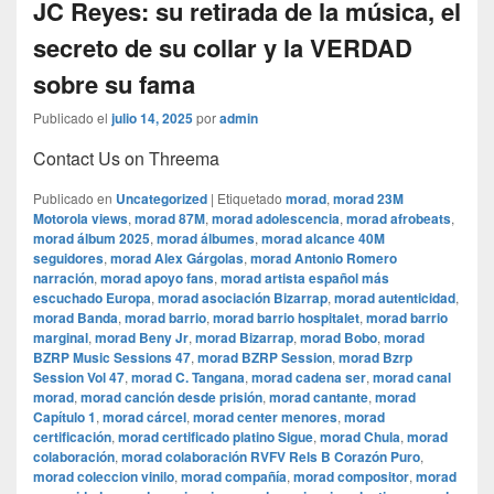
JC Reyes: su retirada de la música, el
secreto de su collar y la VERDAD
sobre su fama
Publicado el
julio 14, 2025
por
admin
Contact Us on Threema
Publicado en
Uncategorized
|
Etiquetado
morad
,
morad 23M
Motorola views
,
morad 87M
,
morad adolescencia
,
morad afrobeats
,
morad álbum 2025
,
morad álbumes
,
morad alcance 40M
seguidores
,
morad Alex Gárgolas
,
morad Antonio Romero
narración
,
morad apoyo fans
,
morad artista español más
escuchado Europa
,
morad asociación Bizarrap
,
morad autenticidad
,
morad Banda
,
morad barrio
,
morad barrio hospitalet
,
morad barrio
marginal
,
morad Beny Jr
,
morad Bizarrap
,
morad Bobo
,
morad
BZRP Music Sessions 47
,
morad BZRP Session
,
morad Bzrp
Session Vol 47
,
morad C. Tangana
,
morad cadena ser
,
morad canal
morad
,
morad canción desde prisión
,
morad cantante
,
morad
Capítulo 1
,
morad cárcel
,
morad center menores
,
morad
certificación
,
morad certificado platino Sigue
,
morad Chula
,
morad
colaboración
,
morad colaboración RVFV Rels B Corazón Puro
,
morad coleccion vinilo
,
morad compañía
,
morad compositor
,
morad