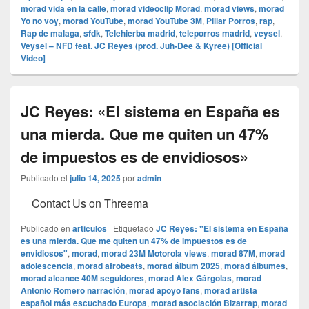
morad vida en la calle
,
morad videocli‏p Morad
,
morad views
,
morad
Yo no voy
,
morad YouTube
,
morad YouTube 3M
,
Pillar Porros
,
rap
,
Rap de malaga
,
sfdk
,
Telehierba madrid
,
teleporros madrid
,
veysel
,
Veysel – NFD feat. JC Reyes (prod. Juh-Dee & Kyree) [Official
Video]
JC Reyes: «El sistema en España es
una mierda. Que me quiten un 47%
de impuestos es de envidiosos»
Publicado el
julio 14, 2025
por
admin
Contact Us on Threema
Publicado en
articulos
|
Etiquetado
JC Reyes: "El sistema en España
es una mierda. Que me quiten un 47% de impuestos es de
envidiosos"
,
morad
,
morad 23M Motorola views
,
morad 87M
,
morad
adolescencia
,
morad afrobeats
,
morad álbum 2025
,
morad álbumes
,
morad alcance 40M seguidores
,
morad Alex Gárgolas
,
morad
Antonio Romero narración
,
morad apoyo fans
,
morad artista
español más escuchado Europa
,
morad asociación Bizarrap
,
morad