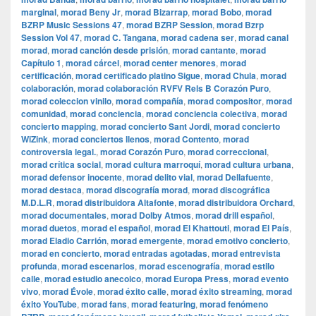
marginal
,
morad Beny Jr
,
morad Bizarrap
,
morad Bobo
,
morad
BZRP Music Sessions 47
,
morad BZRP Session
,
morad Bzrp
Session Vol 47
,
morad C. Tangana
,
morad cadena ser
,
morad canal
morad
,
morad canción desde prisión
,
morad cantante
,
morad
Capítulo 1
,
morad cárcel
,
morad center menores
,
morad
certificación
,
morad certificado platino Sigue
,
morad Chula
,
morad
colaboración
,
morad colaboración RVFV Rels B Corazón Puro
,
morad coleccion vinilo
,
morad compañía
,
morad compositor
,
morad
comunidad
,
morad conciencia
,
morad conciencia colectiva
,
morad
concierto mapping
,
morad concierto Sant Jordi
,
morad concierto
WiZink
,
morad conciertos llenos
,
morad Contento
,
morad
controversia legal.
,
morad Corazón Puro
,
morad correccional
,
morad crítica social
,
morad cultura marroquí
,
morad cultura urbana
,
morad defensor inocente
,
morad delito vial
,
morad Dellafuente
,
morad destaca
,
morad discografía morad
,
morad discográfica
M.D.L.R
,
morad distribuidora Altafonte
,
morad distribuidora Orchard
,
morad documentales
,
morad Dolby Atmos
,
morad drill español
,
morad duetos
,
morad el español
,
morad El Khattouti
,
morad El País
,
morad Eladio Carrión
,
morad emergente
,
morad emotivo concierto
,
morad en concierto
,
morad entradas agotadas
,
morad entrevista
profunda
,
morad escenarios
,
morad escenografía
,
morad estilo
calle
,
morad estudio anecoico
,
morad Europa Press
,
morad evento
vivo
,
morad Évole
,
morad éxito calle
,
morad éxito streaming
,
morad
éxito YouTube
,
morad fans
,
morad featuring
,
morad fenómeno