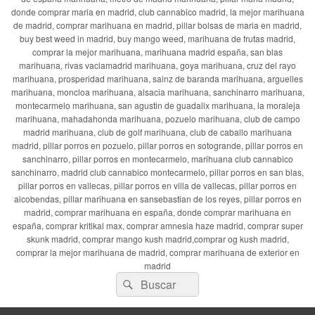
donde comprar maria en madrid, club cannabico madrid, la mejor marihuana
de madrid, comprar marihuana en madrid, pillar bolsas de maria en madrid,
buy best weed in madrid, buy mango weed, marihuana de frutas madrid,
comprar la mejor marihuana, marihuana madrid españa, san blas
marihuana, rivas vaciamadrid marihuana, goya marihuana, cruz del rayo
marihuana, prosperidad marihuana, sainz de baranda marihuana, arguelles
marihuana, moncloa marihuana, alsacia marihuana, sanchinarro marihuana,
montecarmelo marihuana, san agustin de guadalix marihuana, la moraleja
marihuana, mahadahonda marihuana, pozuelo marihuana, club de campo
madrid marihuana, club de golf marihuana, club de caballo marihuana
madrid, pillar porros en pozuelo, pillar porros en sotogrande, pillar porros en
sanchinarro, pillar porros en montecarmelo, marihuana club cannabico
sanchinarro, madrid club cannabico montecarmelo, pillar porros en san blas,
pillar porros en vallecas, pillar porros en villa de vallecas, pillar porros en
alcobendas, pillar marihuana en sansebastian de los reyes, pillar porros en
madrid, comprar marihuana en españa, donde comprar marihuana en
españa, comprar kritikal max, comprar amnesia haze madrid, comprar super
skunk madrid, comprar mango kush madrid,comprar og kush madrid,
comprar la mejor marihuana de madrid, comprar marihuana de exterior en
madrid
Buscar
Buscar
por: