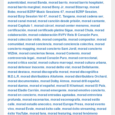
autenticidad
,
morad Banda
,
morad barrio
,
morad barrio hospitalet
,
morad barrio marginal
,
morad Beny Jr
,
morad Bizarrap
,
morad
Bobo
,
morad BZRP Music Sessions 47
,
morad BZRP Session
,
morad Bzrp Session Vol 47
,
morad C. Tangana
,
morad cadena ser
,
morad canal morad
,
morad canción desde prisión
,
morad cantante
,
morad Capítulo 1
,
morad cárcel
,
morad center menores
,
morad
certificación
,
morad certificado platino Sigue
,
morad Chula
,
morad
colaboración
,
morad colaboración RVFV Rels B Corazón Puro
,
morad coleccion vinilo
,
morad compañía
,
morad compositor
,
morad
comunidad
,
morad conciencia
,
morad conciencia colectiva
,
morad
concierto mapping
,
morad concierto Sant Jordi
,
morad concierto
WiZink
,
morad conciertos llenos
,
morad Contento
,
morad
controversia legal.
,
morad Corazón Puro
,
morad correccional
,
morad crítica social
,
morad cultura marroquí
,
morad cultura urbana
,
morad defensor inocente
,
morad delito vial
,
morad Dellafuente
,
morad destaca
,
morad discografía morad
,
morad discográfica
M.D.L.R
,
morad distribuidora Altafonte
,
morad distribuidora Orchard
,
morad documentales
,
morad Dolby Atmos
,
morad drill español
,
morad duetos
,
morad el español
,
morad El Khattouti
,
morad El País
,
morad Eladio Carrión
,
morad emergente
,
morad emotivo concierto
,
morad en concierto
,
morad entradas agotadas
,
morad entrevista
profunda
,
morad escenarios
,
morad escenografía
,
morad estilo
calle
,
morad estudio anecoico
,
morad Europa Press
,
morad evento
vivo
,
morad Évole
,
morad éxito calle
,
morad éxito streaming
,
morad
éxito YouTube
,
morad fans
,
morad featuring
,
morad fenómeno