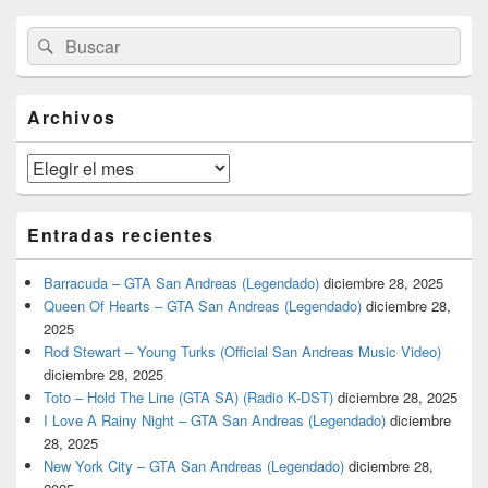
El
Buscar
Buscar
área
por:
de
widget
barra
Archivos
lateral
primaria
Archivos
Entradas recientes
Barracuda – GTA San Andreas (Legendado)
diciembre 28, 2025
Queen Of Hearts – GTA San Andreas (Legendado)
diciembre 28,
2025
Rod Stewart – Young Turks (Official San Andreas Music Video)
diciembre 28, 2025
Toto – Hold The Line (GTA SA) (Radio K-DST)
diciembre 28, 2025
I Love A Rainy Night – GTA San Andreas (Legendado)
diciembre
28, 2025
New York City – GTA San Andreas (Legendado)
diciembre 28,