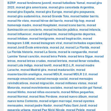
BZRP
,
morad fenómeno juvenil
,
morad futbolista Yamal
,
morad gira
2025
,
morad gira americana
,
morad gira cancelada Argentina
,
morad gira España
,
morad gira Europa
,
morad gira pospuesta
,
morad gira sudamérica
,
morad Grande Toto
,
morad hablar barrio
,
morad He visto
,
morad héroe del barrio
,
morad hip hop
,
morad
homenaje madre
,
morad Hospitalet
,
morad icono barrio
,
morad
iluminación en concierto
,
morad incitación pública
,
morad infancia
,
morad influencer
,
morad influyente
,
morad influyente deportes
,
morad infobae
,
morad inmigrante
,
morad inspiración
,
morad
Instagram 3.6M
,
morad Instagram viral
,
morad invitados especiales
,
morad Jordi Évole entrevista
,
morad Jul
,
morad La Florida
,
morad
La Florida historia
,
morad La Sexta
,
morad la vanguardia
,
morad
Lamine Yamal canción
,
morad letra Pelele
,
morad letra Sigue
,
morad
letras
,
morad letras crudas
,
morad letrista
,
morad llenar estadios
,
morad Lola Indigo
,
morad los40
,
morad M.D.L.R
,
morad madre
Larache
,
morad Madrid gira
,
morad maduración
,
morad
masterización analógica
,
morad MDLR
,
morad MDLR 2.0
,
morad
mensaje emocional
,
morad mensaje social
,
morad mensajes
reivindicativos
,
morad migración
,
morad millones vistas
,
morad
Motorola
,
morad movimientos sociales
,
morad narración gol Yamal
,
morad Ninho
,
morad niños escenario
,
morad Niños pequeños
,
morad Normal
,
morad Nos Perdone
,
morad nuevo álbum
,
morad
nuevo tema Contento
,
morad origen marroquí
,
morad oyentes
mensuales
,
morad padre Nador
,
morad Palau Sant Jordi
,
morad
pasarela urbana
,
morad Paz Nicki Nicole
,
morad Pelele
,
morad