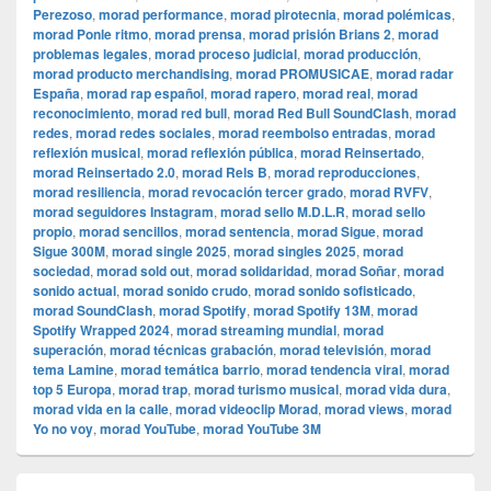
Perezoso
,
morad performance
,
morad pirotecnia
,
morad polémicas
,
morad Ponle ritmo
,
morad prensa
,
morad prisión Brians 2
,
morad
problemas legales
,
morad proceso judicial
,
morad producción
,
morad producto merchandising
,
morad PROMUSICAE
,
morad radar
España
,
morad rap español
,
morad rapero
,
morad real
,
morad
reconocimiento
,
morad red bull
,
morad Red Bull SoundClash
,
morad
redes
,
morad redes sociales
,
morad reembolso entradas
,
morad
reflexión musical
,
morad reflexión pública
,
morad Reinsertado
,
morad Reinsertado 2.0
,
morad Rels B
,
morad reproducciones
,
morad resiliencia
,
morad revocación tercer grado
,
morad RVFV
,
morad seguidores Instagram
,
morad sello M.D.L.R
,
morad sello
propio
,
morad sencillos
,
morad sentencia
,
morad Sigue
,
morad
Sigue 300M
,
morad single 2025
,
morad singles 2025
,
morad
sociedad
,
morad sold out
,
morad solidaridad
,
morad Soñar
,
morad
sonido actual
,
morad sonido crudo
,
morad sonido sofisticado
,
morad SoundClash
,
morad Spotify
,
morad Spotify 13M
,
morad
Spotify Wrapped 2024
,
morad streaming mundial
,
morad
superación
,
morad técnicas grabación
,
morad televisión
,
morad
tema Lamine
,
morad temática barrio
,
morad tendencia viral
,
morad
top 5 Europa
,
morad trap
,
morad turismo musical
,
morad vida dura
,
morad vida en la calle
,
morad videocli‏p Morad
,
morad views
,
morad
Yo no voy
,
morad YouTube
,
morad YouTube 3M