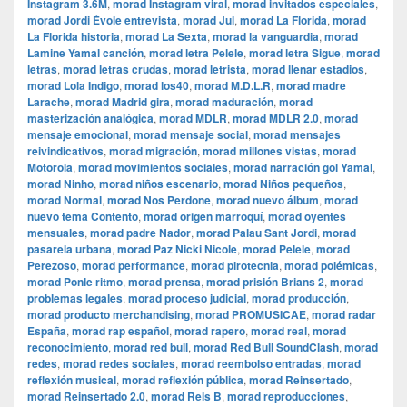
Instagram 3.6M
,
morad Instagram viral
,
morad invitados especiales
,
morad Jordi Évole entrevista
,
morad Jul
,
morad La Florida
,
morad
La Florida historia
,
morad La Sexta
,
morad la vanguardia
,
morad
Lamine Yamal canción
,
morad letra Pelele
,
morad letra Sigue
,
morad
letras
,
morad letras crudas
,
morad letrista
,
morad llenar estadios
,
morad Lola Indigo
,
morad los40
,
morad M.D.L.R
,
morad madre
Larache
,
morad Madrid gira
,
morad maduración
,
morad
masterización analógica
,
morad MDLR
,
morad MDLR 2.0
,
morad
mensaje emocional
,
morad mensaje social
,
morad mensajes
reivindicativos
,
morad migración
,
morad millones vistas
,
morad
Motorola
,
morad movimientos sociales
,
morad narración gol Yamal
,
morad Ninho
,
morad niños escenario
,
morad Niños pequeños
,
morad Normal
,
morad Nos Perdone
,
morad nuevo álbum
,
morad
nuevo tema Contento
,
morad origen marroquí
,
morad oyentes
mensuales
,
morad padre Nador
,
morad Palau Sant Jordi
,
morad
pasarela urbana
,
morad Paz Nicki Nicole
,
morad Pelele
,
morad
Perezoso
,
morad performance
,
morad pirotecnia
,
morad polémicas
,
morad Ponle ritmo
,
morad prensa
,
morad prisión Brians 2
,
morad
problemas legales
,
morad proceso judicial
,
morad producción
,
morad producto merchandising
,
morad PROMUSICAE
,
morad radar
España
,
morad rap español
,
morad rapero
,
morad real
,
morad
reconocimiento
,
morad red bull
,
morad Red Bull SoundClash
,
morad
redes
,
morad redes sociales
,
morad reembolso entradas
,
morad
reflexión musical
,
morad reflexión pública
,
morad Reinsertado
,
morad Reinsertado 2.0
,
morad Rels B
,
morad reproducciones
,