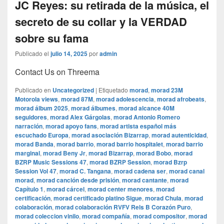
JC Reyes: su retirada de la música, el
secreto de su collar y la VERDAD
sobre su fama
Publicado el
julio 14, 2025
por
admin
Contact Us on Threema
Publicado en
Uncategorized
|
Etiquetado
morad
,
morad 23M
Motorola views
,
morad 87M
,
morad adolescencia
,
morad afrobeats
,
morad álbum 2025
,
morad álbumes
,
morad alcance 40M
seguidores
,
morad Alex Gárgolas
,
morad Antonio Romero
narración
,
morad apoyo fans
,
morad artista español más
escuchado Europa
,
morad asociación Bizarrap
,
morad autenticidad
,
morad Banda
,
morad barrio
,
morad barrio hospitalet
,
morad barrio
marginal
,
morad Beny Jr
,
morad Bizarrap
,
morad Bobo
,
morad
BZRP Music Sessions 47
,
morad BZRP Session
,
morad Bzrp
Session Vol 47
,
morad C. Tangana
,
morad cadena ser
,
morad canal
morad
,
morad canción desde prisión
,
morad cantante
,
morad
Capítulo 1
,
morad cárcel
,
morad center menores
,
morad
certificación
,
morad certificado platino Sigue
,
morad Chula
,
morad
colaboración
,
morad colaboración RVFV Rels B Corazón Puro
,
morad coleccion vinilo
,
morad compañía
,
morad compositor
,
morad