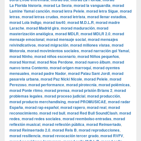
La Florida historia
,
morad La Sexta
,
morad la vanguardia
,
morad
Lamine Yamal canción
,
morad letra Pelele
,
morad letra Sigue
,
morad
letras
,
morad letras crudas
,
morad letrista
,
morad llenar estadios
,
morad Lola Indigo
,
morad los40
,
morad M.D.L.R
,
morad madre
Larache
,
morad Madrid gira
,
morad maduración
,
morad
masterización analógica
,
morad MDLR
,
morad MDLR 2.0
,
morad
mensaje emocional
,
morad mensaje social
,
morad mensajes
reivindicativos
,
morad migración
,
morad millones vistas
,
morad
Motorola
,
morad movimientos sociales
,
morad narración gol Yamal
,
morad Ninho
,
morad niños escenario
,
morad Niños pequeños
,
morad Normal
,
morad Nos Perdone
,
morad nuevo álbum
,
morad
nuevo tema Contento
,
morad origen marroquí
,
morad oyentes
mensuales
,
morad padre Nador
,
morad Palau Sant Jordi
,
morad
pasarela urbana
,
morad Paz Nicki Nicole
,
morad Pelele
,
morad
Perezoso
,
morad performance
,
morad pirotecnia
,
morad polémicas
,
morad Ponle ritmo
,
morad prensa
,
morad prisión Brians 2
,
morad
problemas legales
,
morad proceso judicial
,
morad producción
,
morad producto merchandising
,
morad PROMUSICAE
,
morad radar
España
,
morad rap español
,
morad rapero
,
morad real
,
morad
reconocimiento
,
morad red bull
,
morad Red Bull SoundClash
,
morad
redes
,
morad redes sociales
,
morad reembolso entradas
,
morad
reflexión musical
,
morad reflexión pública
,
morad Reinsertado
,
morad Reinsertado 2.0
,
morad Rels B
,
morad reproducciones
,
morad resiliencia
,
morad revocación tercer grado
,
morad RVFV
,