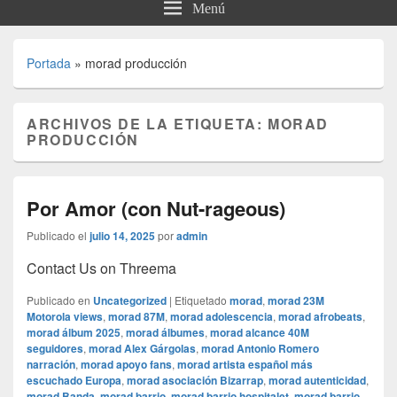
Menú
Portada
»
morad producción
ARCHIVOS DE LA ETIQUETA:
MORAD
PRODUCCIÓN
Por Amor (con Nut-rageous)
Publicado el
julio 14, 2025
por
admin
Contact Us on Threema
Publicado en
Uncategorized
|
Etiquetado
morad
,
morad 23M
Motorola views
,
morad 87M
,
morad adolescencia
,
morad afrobeats
,
morad álbum 2025
,
morad álbumes
,
morad alcance 40M
seguidores
,
morad Alex Gárgolas
,
morad Antonio Romero
narración
,
morad apoyo fans
,
morad artista español más
escuchado Europa
,
morad asociación Bizarrap
,
morad autenticidad
,
morad Banda
,
morad barrio
,
morad barrio hospitalet
,
morad barrio