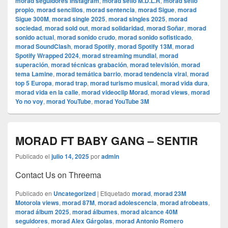
morad seguidores Instagram
,
morad sello M.D.L.R
,
morad sello
propio
,
morad sencillos
,
morad sentencia
,
morad Sigue
,
morad
Sigue 300M
,
morad single 2025
,
morad singles 2025
,
morad
sociedad
,
morad sold out
,
morad solidaridad
,
morad Soñar
,
morad
sonido actual
,
morad sonido crudo
,
morad sonido sofisticado
,
morad SoundClash
,
morad Spotify
,
morad Spotify 13M
,
morad
Spotify Wrapped 2024
,
morad streaming mundial
,
morad
superación
,
morad técnicas grabación
,
morad televisión
,
morad
tema Lamine
,
morad temática barrio
,
morad tendencia viral
,
morad
top 5 Europa
,
morad trap
,
morad turismo musical
,
morad vida dura
,
morad vida en la calle
,
morad videocli‏p Morad
,
morad views
,
morad
Yo no voy
,
morad YouTube
,
morad YouTube 3M
MORAD FT BABY GANG – SENTIR
Publicado el
julio 14, 2025
por
admin
Contact Us on Threema
Publicado en
Uncategorized
|
Etiquetado
morad
,
morad 23M
Motorola views
,
morad 87M
,
morad adolescencia
,
morad afrobeats
,
morad álbum 2025
,
morad álbumes
,
morad alcance 40M
seguidores
,
morad Alex Gárgolas
,
morad Antonio Romero