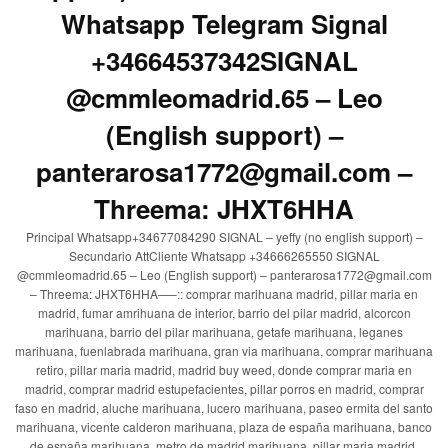
Whatsapp Telegram Signal
+34664537342SIGNAL
@cmmleomadrid.65 – Leo
(English support) –
panterarosa1772@gmail.com –
Threema: JHXT6HHA
Principal Whatsapp+34677084290 SIGNAL – yeffy (no english support) –
Secundario AttCliente Whatsapp +34666265550 SIGNAL
@cmmleomadrid.65 – Leo (English support) – panterarosa1772@gmail.com
– Threema: JHXT6HHA—–:: comprar marihuana madrid, pillar maria en
madrid, fumar amrihuana de interior, barrio del pilar madrid, alcorcon
marihuana, barrio del pilar marihuana, getafe marihuana, leganes
marihuana, fuenlabrada marihuana, gran via marihuana, comprar marihuana
retiro, pillar maria madrid, madrid buy weed, donde comprar maria en
madrid, comprar madrid estupefacientes, pillar porros en madrid, comprar
faso en madrid, aluche marihuana, lucero marihuana, paseo ermita del santo
marihuana, vicente calderon marihuana, plaza de españa marihuana, banco
de españa marihuana, metro de madrid marihuana, pillar maria madrid,