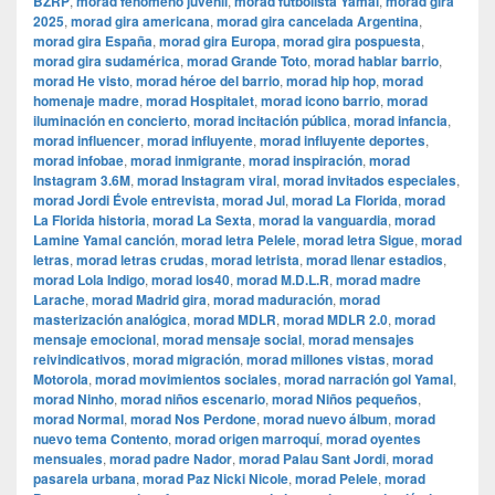
BZRP
,
morad fenómeno juvenil
,
morad futbolista Yamal
,
morad gira
2025
,
morad gira americana
,
morad gira cancelada Argentina
,
morad gira España
,
morad gira Europa
,
morad gira pospuesta
,
morad gira sudamérica
,
morad Grande Toto
,
morad hablar barrio
,
morad He visto
,
morad héroe del barrio
,
morad hip hop
,
morad
homenaje madre
,
morad Hospitalet
,
morad icono barrio
,
morad
iluminación en concierto
,
morad incitación pública
,
morad infancia
,
morad influencer
,
morad influyente
,
morad influyente deportes
,
morad infobae
,
morad inmigrante
,
morad inspiración
,
morad
Instagram 3.6M
,
morad Instagram viral
,
morad invitados especiales
,
morad Jordi Évole entrevista
,
morad Jul
,
morad La Florida
,
morad
La Florida historia
,
morad La Sexta
,
morad la vanguardia
,
morad
Lamine Yamal canción
,
morad letra Pelele
,
morad letra Sigue
,
morad
letras
,
morad letras crudas
,
morad letrista
,
morad llenar estadios
,
morad Lola Indigo
,
morad los40
,
morad M.D.L.R
,
morad madre
Larache
,
morad Madrid gira
,
morad maduración
,
morad
masterización analógica
,
morad MDLR
,
morad MDLR 2.0
,
morad
mensaje emocional
,
morad mensaje social
,
morad mensajes
reivindicativos
,
morad migración
,
morad millones vistas
,
morad
Motorola
,
morad movimientos sociales
,
morad narración gol Yamal
,
morad Ninho
,
morad niños escenario
,
morad Niños pequeños
,
morad Normal
,
morad Nos Perdone
,
morad nuevo álbum
,
morad
nuevo tema Contento
,
morad origen marroquí
,
morad oyentes
mensuales
,
morad padre Nador
,
morad Palau Sant Jordi
,
morad
pasarela urbana
,
morad Paz Nicki Nicole
,
morad Pelele
,
morad