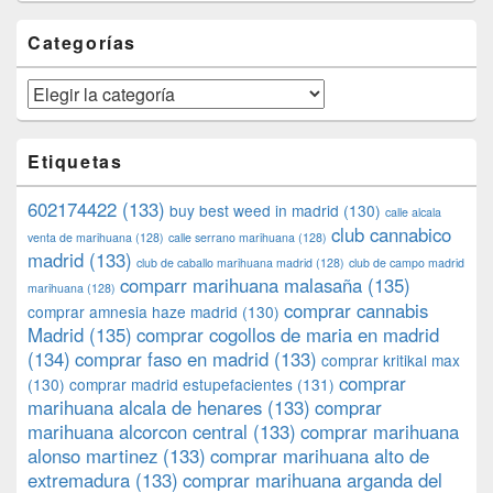
Categorías
Categorías
Etiquetas
602174422
(133)
buy best weed in madrid
(130)
calle alcala
club cannabico
venta de marihuana
(128)
calle serrano marihuana
(128)
madrid
(133)
club de caballo marihuana madrid
(128)
club de campo madrid
comparr marihuana malasaña
(135)
marihuana
(128)
comprar cannabis
comprar amnesia haze madrid
(130)
Madrid
(135)
comprar cogollos de maria en madrid
(134)
comprar faso en madrid
(133)
comprar kritikal max
comprar
(130)
comprar madrid estupefacientes
(131)
marihuana alcala de henares
(133)
comprar
marihuana alcorcon central
(133)
comprar marihuana
alonso martinez
(133)
comprar marihuana alto de
extremadura
(133)
comprar marihuana arganda del