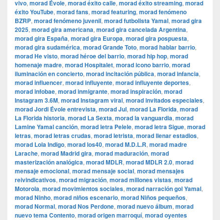
vivo
,
morad Évole
,
morad éxito calle
,
morad éxito streaming
,
morad
éxito YouTube
,
morad fans
,
morad featuring
,
morad fenómeno
BZRP
,
morad fenómeno juvenil
,
morad futbolista Yamal
,
morad gira
2025
,
morad gira americana
,
morad gira cancelada Argentina
,
morad gira España
,
morad gira Europa
,
morad gira pospuesta
,
morad gira sudamérica
,
morad Grande Toto
,
morad hablar barrio
,
morad He visto
,
morad héroe del barrio
,
morad hip hop
,
morad
homenaje madre
,
morad Hospitalet
,
morad icono barrio
,
morad
iluminación en concierto
,
morad incitación pública
,
morad infancia
,
morad influencer
,
morad influyente
,
morad influyente deportes
,
morad infobae
,
morad inmigrante
,
morad inspiración
,
morad
Instagram 3.6M
,
morad Instagram viral
,
morad invitados especiales
,
morad Jordi Évole entrevista
,
morad Jul
,
morad La Florida
,
morad
La Florida historia
,
morad La Sexta
,
morad la vanguardia
,
morad
Lamine Yamal canción
,
morad letra Pelele
,
morad letra Sigue
,
morad
letras
,
morad letras crudas
,
morad letrista
,
morad llenar estadios
,
morad Lola Indigo
,
morad los40
,
morad M.D.L.R
,
morad madre
Larache
,
morad Madrid gira
,
morad maduración
,
morad
masterización analógica
,
morad MDLR
,
morad MDLR 2.0
,
morad
mensaje emocional
,
morad mensaje social
,
morad mensajes
reivindicativos
,
morad migración
,
morad millones vistas
,
morad
Motorola
,
morad movimientos sociales
,
morad narración gol Yamal
,
morad Ninho
,
morad niños escenario
,
morad Niños pequeños
,
morad Normal
,
morad Nos Perdone
,
morad nuevo álbum
,
morad
nuevo tema Contento
,
morad origen marroquí
,
morad oyentes