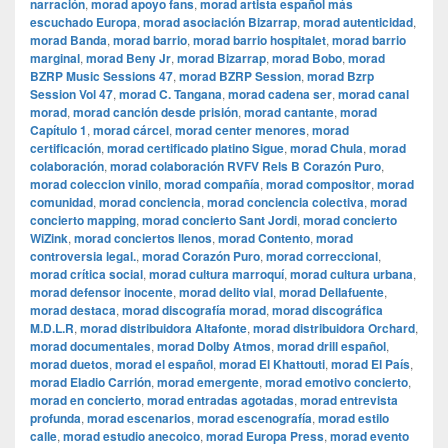
narración
,
morad apoyo fans
,
morad artista español más
escuchado Europa
,
morad asociación Bizarrap
,
morad autenticidad
,
morad Banda
,
morad barrio
,
morad barrio hospitalet
,
morad barrio
marginal
,
morad Beny Jr
,
morad Bizarrap
,
morad Bobo
,
morad
BZRP Music Sessions 47
,
morad BZRP Session
,
morad Bzrp
Session Vol 47
,
morad C. Tangana
,
morad cadena ser
,
morad canal
morad
,
morad canción desde prisión
,
morad cantante
,
morad
Capítulo 1
,
morad cárcel
,
morad center menores
,
morad
certificación
,
morad certificado platino Sigue
,
morad Chula
,
morad
colaboración
,
morad colaboración RVFV Rels B Corazón Puro
,
morad coleccion vinilo
,
morad compañía
,
morad compositor
,
morad
comunidad
,
morad conciencia
,
morad conciencia colectiva
,
morad
concierto mapping
,
morad concierto Sant Jordi
,
morad concierto
WiZink
,
morad conciertos llenos
,
morad Contento
,
morad
controversia legal.
,
morad Corazón Puro
,
morad correccional
,
morad crítica social
,
morad cultura marroquí
,
morad cultura urbana
,
morad defensor inocente
,
morad delito vial
,
morad Dellafuente
,
morad destaca
,
morad discografía morad
,
morad discográfica
M.D.L.R
,
morad distribuidora Altafonte
,
morad distribuidora Orchard
,
morad documentales
,
morad Dolby Atmos
,
morad drill español
,
morad duetos
,
morad el español
,
morad El Khattouti
,
morad El País
,
morad Eladio Carrión
,
morad emergente
,
morad emotivo concierto
,
morad en concierto
,
morad entradas agotadas
,
morad entrevista
profunda
,
morad escenarios
,
morad escenografía
,
morad estilo
calle
,
morad estudio anecoico
,
morad Europa Press
,
morad evento