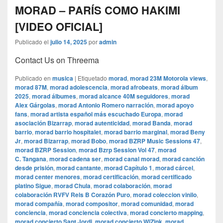
MORAD – PARÍS COMO HAKIMI
[VIDEO OFICIAL]
Publicado el
julio 14, 2025
por
admin
Contact Us on Threema
Publicado en
musica
|
Etiquetado
morad
,
morad 23M Motorola views
,
morad 87M
,
morad adolescencia
,
morad afrobeats
,
morad álbum
2025
,
morad álbumes
,
morad alcance 40M seguidores
,
morad
Alex Gárgolas
,
morad Antonio Romero narración
,
morad apoyo
fans
,
morad artista español más escuchado Europa
,
morad
asociación Bizarrap
,
morad autenticidad
,
morad Banda
,
morad
barrio
,
morad barrio hospitalet
,
morad barrio marginal
,
morad Beny
Jr
,
morad Bizarrap
,
morad Bobo
,
morad BZRP Music Sessions 47
,
morad BZRP Session
,
morad Bzrp Session Vol 47
,
morad
C. Tangana
,
morad cadena ser
,
morad canal morad
,
morad canción
desde prisión
,
morad cantante
,
morad Capítulo 1
,
morad cárcel
,
morad center menores
,
morad certificación
,
morad certificado
platino Sigue
,
morad Chula
,
morad colaboración
,
morad
colaboración RVFV Rels B Corazón Puro
,
morad coleccion vinilo
,
morad compañía
,
morad compositor
,
morad comunidad
,
morad
conciencia
,
morad conciencia colectiva
,
morad concierto mapping
,
morad concierto Sant Jordi
,
morad concierto WiZink
,
morad