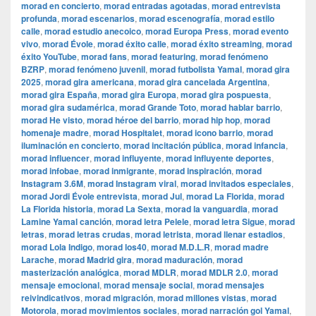
morad en concierto
,
morad entradas agotadas
,
morad entrevista
profunda
,
morad escenarios
,
morad escenografía
,
morad estilo
calle
,
morad estudio anecoico
,
morad Europa Press
,
morad evento
vivo
,
morad Évole
,
morad éxito calle
,
morad éxito streaming
,
morad
éxito YouTube
,
morad fans
,
morad featuring
,
morad fenómeno
BZRP
,
morad fenómeno juvenil
,
morad futbolista Yamal
,
morad gira
2025
,
morad gira americana
,
morad gira cancelada Argentina
,
morad gira España
,
morad gira Europa
,
morad gira pospuesta
,
morad gira sudamérica
,
morad Grande Toto
,
morad hablar barrio
,
morad He visto
,
morad héroe del barrio
,
morad hip hop
,
morad
homenaje madre
,
morad Hospitalet
,
morad icono barrio
,
morad
iluminación en concierto
,
morad incitación pública
,
morad infancia
,
morad influencer
,
morad influyente
,
morad influyente deportes
,
morad infobae
,
morad inmigrante
,
morad inspiración
,
morad
Instagram 3.6M
,
morad Instagram viral
,
morad invitados especiales
,
morad Jordi Évole entrevista
,
morad Jul
,
morad La Florida
,
morad
La Florida historia
,
morad La Sexta
,
morad la vanguardia
,
morad
Lamine Yamal canción
,
morad letra Pelele
,
morad letra Sigue
,
morad
letras
,
morad letras crudas
,
morad letrista
,
morad llenar estadios
,
morad Lola Indigo
,
morad los40
,
morad M.D.L.R
,
morad madre
Larache
,
morad Madrid gira
,
morad maduración
,
morad
masterización analógica
,
morad MDLR
,
morad MDLR 2.0
,
morad
mensaje emocional
,
morad mensaje social
,
morad mensajes
reivindicativos
,
morad migración
,
morad millones vistas
,
morad
Motorola
,
morad movimientos sociales
,
morad narración gol Yamal
,