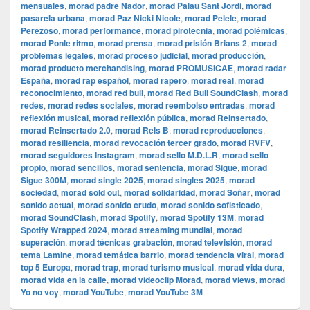
mensuales
,
morad padre Nador
,
morad Palau Sant Jordi
,
morad
pasarela urbana
,
morad Paz Nicki Nicole
,
morad Pelele
,
morad
Perezoso
,
morad performance
,
morad pirotecnia
,
morad polémicas
,
morad Ponle ritmo
,
morad prensa
,
morad prisión Brians 2
,
morad
problemas legales
,
morad proceso judicial
,
morad producción
,
morad producto merchandising
,
morad PROMUSICAE
,
morad radar
España
,
morad rap español
,
morad rapero
,
morad real
,
morad
reconocimiento
,
morad red bull
,
morad Red Bull SoundClash
,
morad
redes
,
morad redes sociales
,
morad reembolso entradas
,
morad
reflexión musical
,
morad reflexión pública
,
morad Reinsertado
,
morad Reinsertado 2.0
,
morad Rels B
,
morad reproducciones
,
morad resiliencia
,
morad revocación tercer grado
,
morad RVFV
,
morad seguidores Instagram
,
morad sello M.D.L.R
,
morad sello
propio
,
morad sencillos
,
morad sentencia
,
morad Sigue
,
morad
Sigue 300M
,
morad single 2025
,
morad singles 2025
,
morad
sociedad
,
morad sold out
,
morad solidaridad
,
morad Soñar
,
morad
sonido actual
,
morad sonido crudo
,
morad sonido sofisticado
,
morad SoundClash
,
morad Spotify
,
morad Spotify 13M
,
morad
Spotify Wrapped 2024
,
morad streaming mundial
,
morad
superación
,
morad técnicas grabación
,
morad televisión
,
morad
tema Lamine
,
morad temática barrio
,
morad tendencia viral
,
morad
top 5 Europa
,
morad trap
,
morad turismo musical
,
morad vida dura
,
morad vida en la calle
,
morad videocli‏p Morad
,
morad views
,
morad
Yo no voy
,
morad YouTube
,
morad YouTube 3M