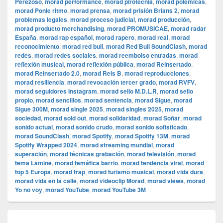
Perezoso
,
morad performance
,
morad pirotecnia
,
morad polémicas
,
morad Ponle ritmo
,
morad prensa
,
morad prisión Brians 2
,
morad
problemas legales
,
morad proceso judicial
,
morad producción
,
morad producto merchandising
,
morad PROMUSICAE
,
morad radar
España
,
morad rap español
,
morad rapero
,
morad real
,
morad
reconocimiento
,
morad red bull
,
morad Red Bull SoundClash
,
morad
redes
,
morad redes sociales
,
morad reembolso entradas
,
morad
reflexión musical
,
morad reflexión pública
,
morad Reinsertado
,
morad Reinsertado 2.0
,
morad Rels B
,
morad reproducciones
,
morad resiliencia
,
morad revocación tercer grado
,
morad RVFV
,
morad seguidores Instagram
,
morad sello M.D.L.R
,
morad sello
propio
,
morad sencillos
,
morad sentencia
,
morad Sigue
,
morad
Sigue 300M
,
morad single 2025
,
morad singles 2025
,
morad
sociedad
,
morad sold out
,
morad solidaridad
,
morad Soñar
,
morad
sonido actual
,
morad sonido crudo
,
morad sonido sofisticado
,
morad SoundClash
,
morad Spotify
,
morad Spotify 13M
,
morad
Spotify Wrapped 2024
,
morad streaming mundial
,
morad
superación
,
morad técnicas grabación
,
morad televisión
,
morad
tema Lamine
,
morad temática barrio
,
morad tendencia viral
,
morad
top 5 Europa
,
morad trap
,
morad turismo musical
,
morad vida dura
,
morad vida en la calle
,
morad videocli‏p Morad
,
morad views
,
morad
Yo no voy
,
morad YouTube
,
morad YouTube 3M