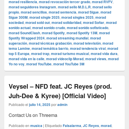
morad resiliencia
,
morad revocación tercer grado
,
morad RVFV
,
morad seguidores Instagram
,
morad sello M.D.L.R
,
morad sello
propio
,
morad sencillos
,
morad sentencia
,
morad Sigue
,
morad
Sigue 300M
,
morad single 2025
,
morad singles 2025
,
morad
sociedad
,
morad sold out
,
morad solidaridad
,
morad Soñar
,
morad
sonido actual
,
morad sonido crudo
,
morad sonido sofisticado
,
morad SoundClash
,
morad Spotify
,
morad Spotify 13M
,
morad
Spotify Wrapped 2024
,
morad streaming mundial
,
morad
superación
,
morad técnicas grabación
,
morad televisión
,
morad
tema Lamine
,
morad temática barrio
,
morad tendencia viral
,
morad
top 5 Europa
,
morad trap
,
morad turismo musical
,
morad vida dura
,
morad vida en la calle
,
morad videocli‏p Morad
,
morad views
,
morad
Yo no voy
,
morad YouTube
,
morad YouTube 3M
Veysel – NFD feat. JC Reyes (prod.
Juh-Dee & Kyree) [Official Video]
Publicado el
julio 14, 2025
por
admin
Contact Us on Threema
Publicado en
musica
|
Etiquetado
Falsalarma
,
JC Reyes
,
morad
,