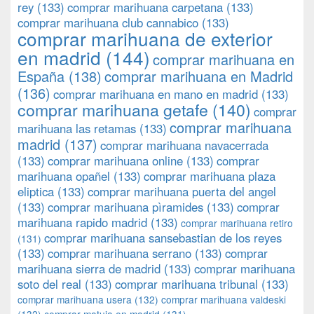
rey
(133)
comprar marihuana carpetana
(133)
comprar marihuana club cannabico
(133)
comprar marihuana de exterior
en madrid
(144)
comprar marihuana en
España
(138)
comprar marihuana en Madrid
(136)
comprar marihuana en mano en madrid
(133)
comprar marihuana getafe
(140)
comprar
comprar marihuana
marihuana las retamas
(133)
madrid
(137)
comprar marihuana navacerrada
(133)
comprar marihuana online
(133)
comprar
marihuana opañel
(133)
comprar marihuana plaza
eliptica
(133)
comprar marihuana puerta del angel
(133)
comprar marihuana pìramides
(133)
comprar
marihuana rapido madrid
(133)
comprar marihuana retiro
comprar marihuana sansebastian de los reyes
(131)
(133)
comprar marihuana serrano
(133)
comprar
marihuana sierra de madrid
(133)
comprar marihuana
soto del real
(133)
comprar marihuana tribunal
(133)
comprar marihuana usera
(132)
comprar marihuana valdeski