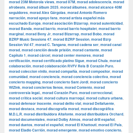
morad 23M Motorola views
,
morad 87M
,
morad adolescencia
,
morad
afrobeats
,
morad álbum 2025
,
morad álbumes
,
morad alcance 40M
seguidores
,
morad Alex Gárgolas
,
morad Antonio Romero
narración
,
morad apoyo fans
,
morad artista español más
escuchado Europa
,
morad asociación Bizarrap
,
morad autenticidad
,
morad Banda
,
morad barrio
,
morad barrio hospitalet
,
morad barrio
marginal
,
morad Beny Jr
,
morad Bizarrap
,
morad Bobo
,
morad
BZRP Music Sessions 47
,
morad BZRP Session
,
morad Bzrp
Session Vol 47
,
morad C. Tangana
,
morad cadena ser
,
morad canal
morad
,
morad canción desde prisión
,
morad cantante
,
morad
Capítulo 1
,
morad cárcel
,
morad center menores
,
morad
certificación
,
morad certificado platino Sigue
,
morad Chula
,
morad
colaboración
,
morad colaboración RVFV Rels B Corazón Puro
,
morad coleccion vinilo
,
morad compañía
,
morad compositor
,
morad
comunidad
,
morad conciencia
,
morad conciencia colectiva
,
morad
concierto mapping
,
morad concierto Sant Jordi
,
morad concierto
WiZink
,
morad conciertos llenos
,
morad Contento
,
morad
controversia legal.
,
morad Corazón Puro
,
morad correccional
,
morad crítica social
,
morad cultura marroquí
,
morad cultura urbana
,
morad defensor inocente
,
morad delito vial
,
morad Dellafuente
,
morad destaca
,
morad discografía morad
,
morad discográfica
M.D.L.R
,
morad distribuidora Altafonte
,
morad distribuidora Orchard
,
morad documentales
,
morad Dolby Atmos
,
morad drill español
,
morad duetos
,
morad el español
,
morad El Khattouti
,
morad El País
,
morad Eladio Carrión
,
morad emergente
,
morad emotivo concierto
,