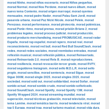
morad Ninho
,
morad niños escenario
,
morad Niños pequeños
,
morad Normal
,
morad Nos Perdone
,
morad nuevo álbum
,
morad
nuevo tema Contento
,
morad origen marroquí
,
morad oyentes
mensuales
,
morad padre Nador
,
morad Palau Sant Jordi
,
morad
pasarela urbana
,
morad Paz Nicki Nicole
,
morad Pelele
,
morad
Perezoso
,
morad performance
,
morad pirotecnia
,
morad polémicas
,
morad Ponle ritmo
,
morad prensa
,
morad prisión Brians 2
,
morad
problemas legales
,
morad proceso judicial
,
morad producción
,
morad producto merchandising
,
morad PROMUSICAE
,
morad radar
España
,
morad rap español
,
morad rapero
,
morad real
,
morad
reconocimiento
,
morad red bull
,
morad Red Bull SoundClash
,
morad
redes
,
morad redes sociales
,
morad reembolso entradas
,
morad
reflexión musical
,
morad reflexión pública
,
morad Reinsertado
,
morad Reinsertado 2.0
,
morad Rels B
,
morad reproducciones
,
morad resiliencia
,
morad revocación tercer grado
,
morad RVFV
,
morad seguidores Instagram
,
morad sello M.D.L.R
,
morad sello
propio
,
morad sencillos
,
morad sentencia
,
morad Sigue
,
morad
Sigue 300M
,
morad single 2025
,
morad singles 2025
,
morad
sociedad
,
morad sold out
,
morad solidaridad
,
morad Soñar
,
morad
sonido actual
,
morad sonido crudo
,
morad sonido sofisticado
,
morad SoundClash
,
morad Spotify
,
morad Spotify 13M
,
morad
Spotify Wrapped 2024
,
morad streaming mundial
,
morad
superación
,
morad técnicas grabación
,
morad televisión
,
morad
tema Lamine
,
morad temática barrio
,
morad tendencia viral
,
morad
top 5 Europa
,
morad trap
,
morad turismo musical
,
morad vida dura
,