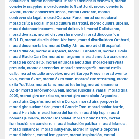
comunidad
,
morad conciencia
,
morad conciencia colectiva
,
morad
concierto mapping
,
morad concierto Sant Jordi
,
morad concierto
WiZink
,
morad conciertos llenos
,
morad Contento
,
morad
controversia legal.
,
morad Corazón Puro
,
morad correccional
,
morad crítica social
,
morad cultura marroquí
,
morad cultura urbana
,
morad defensor inocente
,
morad delito vial
,
morad Dellafuente
,
morad destaca
,
morad discografía morad
,
morad discográfica
M.D.L.R
,
morad distribuidora Altafonte
,
morad distribuidora Orchard
,
morad documentales
,
morad Dolby Atmos
,
morad drill español
,
morad duetos
,
morad el español
,
morad El Khattouti
,
morad El País
,
morad Eladio Carrión
,
morad emergente
,
morad emotivo concierto
,
morad en concierto
,
morad entradas agotadas
,
morad entrevista
profunda
,
morad escenarios
,
morad escenografía
,
morad estilo
calle
,
morad estudio anecoico
,
morad Europa Press
,
morad evento
vivo
,
morad Évole
,
morad éxito calle
,
morad éxito streaming
,
morad
éxito YouTube
,
morad fans
,
morad featuring
,
morad fenómeno
BZRP
,
morad fenómeno juvenil
,
morad futbolista Yamal
,
morad gira
2025
,
morad gira americana
,
morad gira cancelada Argentina
,
morad gira España
,
morad gira Europa
,
morad gira pospuesta
,
morad gira sudamérica
,
morad Grande Toto
,
morad hablar barrio
,
morad He visto
,
morad héroe del barrio
,
morad hip hop
,
morad
homenaje madre
,
morad Hospitalet
,
morad icono barrio
,
morad
iluminación en concierto
,
morad incitación pública
,
morad infancia
,
morad influencer
,
morad influyente
,
morad influyente deportes
,
morad infobae
,
morad inmigrante
,
morad inspiración
,
morad