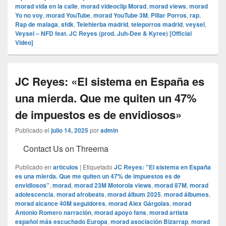
morad vida en la calle
,
morad videocli‏p Morad
,
morad views
,
morad
Yo no voy
,
morad YouTube
,
morad YouTube 3M
,
Pillar Porros
,
rap
,
Rap de malaga
,
sfdk
,
Telehierba madrid
,
teleporros madrid
,
veysel
,
Veysel – NFD feat. JC Reyes (prod. Juh-Dee & Kyree) [Official
Video]
JC Reyes: «El sistema en España es
una mierda. Que me quiten un 47%
de impuestos es de envidiosos»
Publicado el
julio 14, 2025
por
admin
Contact Us on Threema
Publicado en
articulos
|
Etiquetado
JC Reyes: "El sistema en España
es una mierda. Que me quiten un 47% de impuestos es de
envidiosos"
,
morad
,
morad 23M Motorola views
,
morad 87M
,
morad
adolescencia
,
morad afrobeats
,
morad álbum 2025
,
morad álbumes
,
morad alcance 40M seguidores
,
morad Alex Gárgolas
,
morad
Antonio Romero narración
,
morad apoyo fans
,
morad artista
español más escuchado Europa
,
morad asociación Bizarrap
,
morad