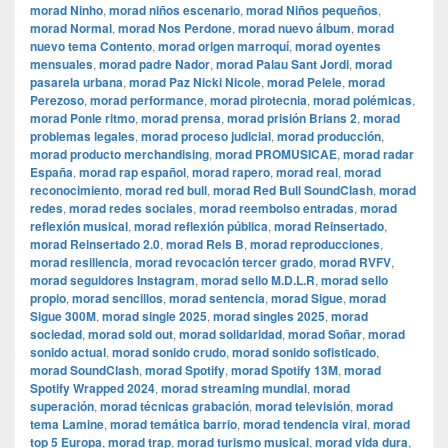
morad Ninho
,
morad niños escenario
,
morad Niños pequeños
,
morad Normal
,
morad Nos Perdone
,
morad nuevo álbum
,
morad
nuevo tema Contento
,
morad origen marroquí
,
morad oyentes
mensuales
,
morad padre Nador
,
morad Palau Sant Jordi
,
morad
pasarela urbana
,
morad Paz Nicki Nicole
,
morad Pelele
,
morad
Perezoso
,
morad performance
,
morad pirotecnia
,
morad polémicas
,
morad Ponle ritmo
,
morad prensa
,
morad prisión Brians 2
,
morad
problemas legales
,
morad proceso judicial
,
morad producción
,
morad producto merchandising
,
morad PROMUSICAE
,
morad radar
España
,
morad rap español
,
morad rapero
,
morad real
,
morad
reconocimiento
,
morad red bull
,
morad Red Bull SoundClash
,
morad
redes
,
morad redes sociales
,
morad reembolso entradas
,
morad
reflexión musical
,
morad reflexión pública
,
morad Reinsertado
,
morad Reinsertado 2.0
,
morad Rels B
,
morad reproducciones
,
morad resiliencia
,
morad revocación tercer grado
,
morad RVFV
,
morad seguidores Instagram
,
morad sello M.D.L.R
,
morad sello
propio
,
morad sencillos
,
morad sentencia
,
morad Sigue
,
morad
Sigue 300M
,
morad single 2025
,
morad singles 2025
,
morad
sociedad
,
morad sold out
,
morad solidaridad
,
morad Soñar
,
morad
sonido actual
,
morad sonido crudo
,
morad sonido sofisticado
,
morad SoundClash
,
morad Spotify
,
morad Spotify 13M
,
morad
Spotify Wrapped 2024
,
morad streaming mundial
,
morad
superación
,
morad técnicas grabación
,
morad televisión
,
morad
tema Lamine
,
morad temática barrio
,
morad tendencia viral
,
morad
top 5 Europa
,
morad trap
,
morad turismo musical
,
morad vida dura
,