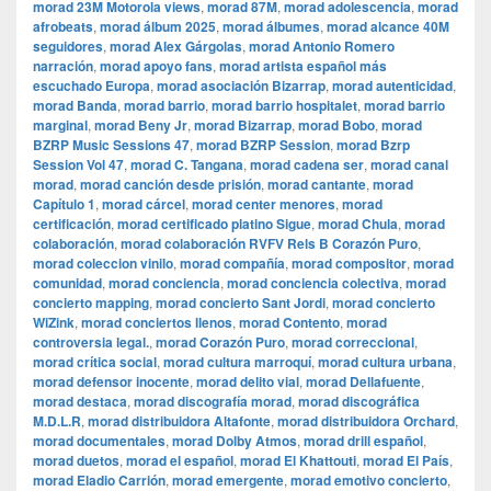
morad 23M Motorola views
,
morad 87M
,
morad adolescencia
,
morad
afrobeats
,
morad álbum 2025
,
morad álbumes
,
morad alcance 40M
seguidores
,
morad Alex Gárgolas
,
morad Antonio Romero
narración
,
morad apoyo fans
,
morad artista español más
escuchado Europa
,
morad asociación Bizarrap
,
morad autenticidad
,
morad Banda
,
morad barrio
,
morad barrio hospitalet
,
morad barrio
marginal
,
morad Beny Jr
,
morad Bizarrap
,
morad Bobo
,
morad
BZRP Music Sessions 47
,
morad BZRP Session
,
morad Bzrp
Session Vol 47
,
morad C. Tangana
,
morad cadena ser
,
morad canal
morad
,
morad canción desde prisión
,
morad cantante
,
morad
Capítulo 1
,
morad cárcel
,
morad center menores
,
morad
certificación
,
morad certificado platino Sigue
,
morad Chula
,
morad
colaboración
,
morad colaboración RVFV Rels B Corazón Puro
,
morad coleccion vinilo
,
morad compañía
,
morad compositor
,
morad
comunidad
,
morad conciencia
,
morad conciencia colectiva
,
morad
concierto mapping
,
morad concierto Sant Jordi
,
morad concierto
WiZink
,
morad conciertos llenos
,
morad Contento
,
morad
controversia legal.
,
morad Corazón Puro
,
morad correccional
,
morad crítica social
,
morad cultura marroquí
,
morad cultura urbana
,
morad defensor inocente
,
morad delito vial
,
morad Dellafuente
,
morad destaca
,
morad discografía morad
,
morad discográfica
M.D.L.R
,
morad distribuidora Altafonte
,
morad distribuidora Orchard
,
morad documentales
,
morad Dolby Atmos
,
morad drill español
,
morad duetos
,
morad el español
,
morad El Khattouti
,
morad El País
,
morad Eladio Carrión
,
morad emergente
,
morad emotivo concierto
,