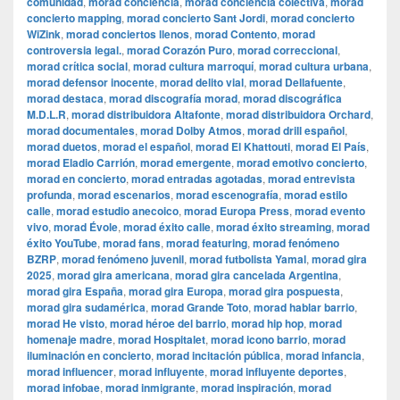
comunidad
,
morad conciencia
,
morad conciencia colectiva
,
morad
concierto mapping
,
morad concierto Sant Jordi
,
morad concierto
WiZink
,
morad conciertos llenos
,
morad Contento
,
morad
controversia legal.
,
morad Corazón Puro
,
morad correccional
,
morad crítica social
,
morad cultura marroquí
,
morad cultura urbana
,
morad defensor inocente
,
morad delito vial
,
morad Dellafuente
,
morad destaca
,
morad discografía morad
,
morad discográfica
M.D.L.R
,
morad distribuidora Altafonte
,
morad distribuidora Orchard
,
morad documentales
,
morad Dolby Atmos
,
morad drill español
,
morad duetos
,
morad el español
,
morad El Khattouti
,
morad El País
,
morad Eladio Carrión
,
morad emergente
,
morad emotivo concierto
,
morad en concierto
,
morad entradas agotadas
,
morad entrevista
profunda
,
morad escenarios
,
morad escenografía
,
morad estilo
calle
,
morad estudio anecoico
,
morad Europa Press
,
morad evento
vivo
,
morad Évole
,
morad éxito calle
,
morad éxito streaming
,
morad
éxito YouTube
,
morad fans
,
morad featuring
,
morad fenómeno
BZRP
,
morad fenómeno juvenil
,
morad futbolista Yamal
,
morad gira
2025
,
morad gira americana
,
morad gira cancelada Argentina
,
morad gira España
,
morad gira Europa
,
morad gira pospuesta
,
morad gira sudamérica
,
morad Grande Toto
,
morad hablar barrio
,
morad He visto
,
morad héroe del barrio
,
morad hip hop
,
morad
homenaje madre
,
morad Hospitalet
,
morad icono barrio
,
morad
iluminación en concierto
,
morad incitación pública
,
morad infancia
,
morad influencer
,
morad influyente
,
morad influyente deportes
,
morad infobae
,
morad inmigrante
,
morad inspiración
,
morad