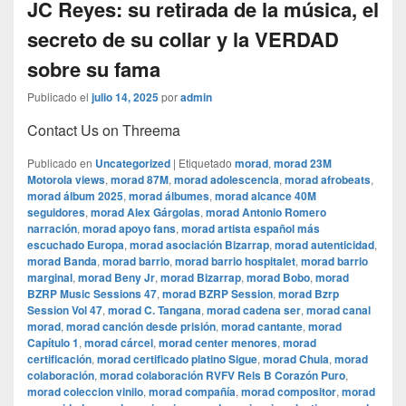
JC Reyes: su retirada de la música, el
secreto de su collar y la VERDAD
sobre su fama
Publicado el
julio 14, 2025
por
admin
Contact Us on Threema
Publicado en
Uncategorized
|
Etiquetado
morad
,
morad 23M
Motorola views
,
morad 87M
,
morad adolescencia
,
morad afrobeats
,
morad álbum 2025
,
morad álbumes
,
morad alcance 40M
seguidores
,
morad Alex Gárgolas
,
morad Antonio Romero
narración
,
morad apoyo fans
,
morad artista español más
escuchado Europa
,
morad asociación Bizarrap
,
morad autenticidad
,
morad Banda
,
morad barrio
,
morad barrio hospitalet
,
morad barrio
marginal
,
morad Beny Jr
,
morad Bizarrap
,
morad Bobo
,
morad
BZRP Music Sessions 47
,
morad BZRP Session
,
morad Bzrp
Session Vol 47
,
morad C. Tangana
,
morad cadena ser
,
morad canal
morad
,
morad canción desde prisión
,
morad cantante
,
morad
Capítulo 1
,
morad cárcel
,
morad center menores
,
morad
certificación
,
morad certificado platino Sigue
,
morad Chula
,
morad
colaboración
,
morad colaboración RVFV Rels B Corazón Puro
,
morad coleccion vinilo
,
morad compañía
,
morad compositor
,
morad