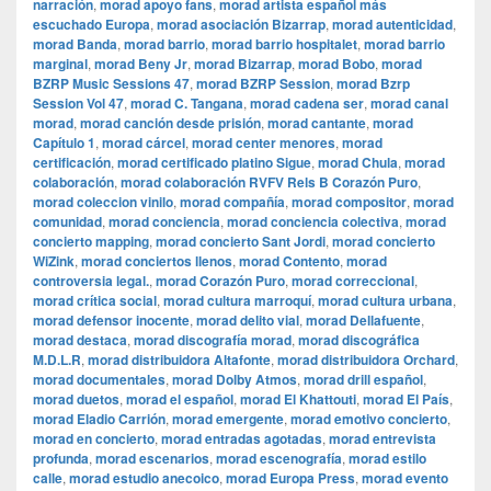
narración
,
morad apoyo fans
,
morad artista español más
escuchado Europa
,
morad asociación Bizarrap
,
morad autenticidad
,
morad Banda
,
morad barrio
,
morad barrio hospitalet
,
morad barrio
marginal
,
morad Beny Jr
,
morad Bizarrap
,
morad Bobo
,
morad
BZRP Music Sessions 47
,
morad BZRP Session
,
morad Bzrp
Session Vol 47
,
morad C. Tangana
,
morad cadena ser
,
morad canal
morad
,
morad canción desde prisión
,
morad cantante
,
morad
Capítulo 1
,
morad cárcel
,
morad center menores
,
morad
certificación
,
morad certificado platino Sigue
,
morad Chula
,
morad
colaboración
,
morad colaboración RVFV Rels B Corazón Puro
,
morad coleccion vinilo
,
morad compañía
,
morad compositor
,
morad
comunidad
,
morad conciencia
,
morad conciencia colectiva
,
morad
concierto mapping
,
morad concierto Sant Jordi
,
morad concierto
WiZink
,
morad conciertos llenos
,
morad Contento
,
morad
controversia legal.
,
morad Corazón Puro
,
morad correccional
,
morad crítica social
,
morad cultura marroquí
,
morad cultura urbana
,
morad defensor inocente
,
morad delito vial
,
morad Dellafuente
,
morad destaca
,
morad discografía morad
,
morad discográfica
M.D.L.R
,
morad distribuidora Altafonte
,
morad distribuidora Orchard
,
morad documentales
,
morad Dolby Atmos
,
morad drill español
,
morad duetos
,
morad el español
,
morad El Khattouti
,
morad El País
,
morad Eladio Carrión
,
morad emergente
,
morad emotivo concierto
,
morad en concierto
,
morad entradas agotadas
,
morad entrevista
profunda
,
morad escenarios
,
morad escenografía
,
morad estilo
calle
,
morad estudio anecoico
,
morad Europa Press
,
morad evento