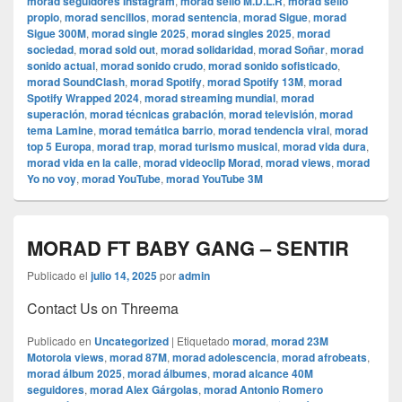
morad seguidores Instagram
,
morad sello M.D.L.R
,
morad sello
propio
,
morad sencillos
,
morad sentencia
,
morad Sigue
,
morad
Sigue 300M
,
morad single 2025
,
morad singles 2025
,
morad
sociedad
,
morad sold out
,
morad solidaridad
,
morad Soñar
,
morad
sonido actual
,
morad sonido crudo
,
morad sonido sofisticado
,
morad SoundClash
,
morad Spotify
,
morad Spotify 13M
,
morad
Spotify Wrapped 2024
,
morad streaming mundial
,
morad
superación
,
morad técnicas grabación
,
morad televisión
,
morad
tema Lamine
,
morad temática barrio
,
morad tendencia viral
,
morad
top 5 Europa
,
morad trap
,
morad turismo musical
,
morad vida dura
,
morad vida en la calle
,
morad videocli‏p Morad
,
morad views
,
morad
Yo no voy
,
morad YouTube
,
morad YouTube 3M
MORAD FT BABY GANG – SENTIR
Publicado el
julio 14, 2025
por
admin
Contact Us on Threema
Publicado en
Uncategorized
|
Etiquetado
morad
,
morad 23M
Motorola views
,
morad 87M
,
morad adolescencia
,
morad afrobeats
,
morad álbum 2025
,
morad álbumes
,
morad alcance 40M
seguidores
,
morad Alex Gárgolas
,
morad Antonio Romero