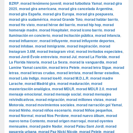
BZRP
,
morad fenómeno juvenil
,
morad futbolista Yamal
,
morad gira
2025
,
morad gira americana
,
morad gira cancelada Argentina
,
morad gira España
,
morad gira Europa
,
morad gira pospuesta
,
morad gira sudamérica
,
morad Grande Toto
,
morad hablar barrio
,
morad He visto
,
morad héroe del barrio
,
morad hip hop
,
morad
homenaje madre
,
morad Hospitalet
,
morad icono barrio
,
morad
iluminación en concierto
,
morad incitación pública
,
morad infancia
,
morad influencer
,
morad influyente
,
morad influyente deportes
,
morad infobae
,
morad inmigrante
,
morad inspiración
,
morad
Instagram 3.6M
,
morad Instagram viral
,
morad invitados especiales
,
morad Jordi Évole entrevista
,
morad Jul
,
morad La Florida
,
morad
La Florida historia
,
morad La Sexta
,
morad la vanguardia
,
morad
Lamine Yamal canción
,
morad letra Pelele
,
morad letra Sigue
,
morad
letras
,
morad letras crudas
,
morad letrista
,
morad llenar estadios
,
morad Lola Indigo
,
morad los40
,
morad M.D.L.R
,
morad madre
Larache
,
morad Madrid gira
,
morad maduración
,
morad
masterización analógica
,
morad MDLR
,
morad MDLR 2.0
,
morad
mensaje emocional
,
morad mensaje social
,
morad mensajes
reivindicativos
,
morad migración
,
morad millones vistas
,
morad
Motorola
,
morad movimientos sociales
,
morad narración gol Yamal
,
morad Ninho
,
morad niños escenario
,
morad Niños pequeños
,
morad Normal
,
morad Nos Perdone
,
morad nuevo álbum
,
morad
nuevo tema Contento
,
morad origen marroquí
,
morad oyentes
mensuales
,
morad padre Nador
,
morad Palau Sant Jordi
,
morad
pasarela urbana
,
morad Paz Nicki Nicole
,
morad Pelele
,
morad