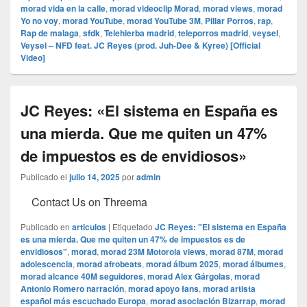
morad vida en la calle
,
morad videocli‏p Morad
,
morad views
,
morad
Yo no voy
,
morad YouTube
,
morad YouTube 3M
,
Pillar Porros
,
rap
,
Rap de malaga
,
sfdk
,
Telehierba madrid
,
teleporros madrid
,
veysel
,
Veysel – NFD feat. JC Reyes (prod. Juh-Dee & Kyree) [Official
Video]
JC Reyes: «El sistema en España es
una mierda. Que me quiten un 47%
de impuestos es de envidiosos»
Publicado el
julio 14, 2025
por
admin
Contact Us on Threema
Publicado en
articulos
|
Etiquetado
JC Reyes: "El sistema en España
es una mierda. Que me quiten un 47% de impuestos es de
envidiosos"
,
morad
,
morad 23M Motorola views
,
morad 87M
,
morad
adolescencia
,
morad afrobeats
,
morad álbum 2025
,
morad álbumes
,
morad alcance 40M seguidores
,
morad Alex Gárgolas
,
morad
Antonio Romero narración
,
morad apoyo fans
,
morad artista
español más escuchado Europa
,
morad asociación Bizarrap
,
morad