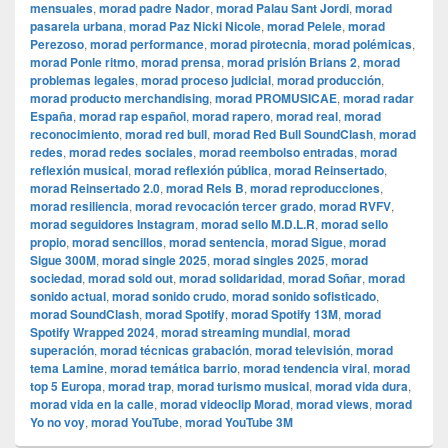
mensuales
,
morad padre Nador
,
morad Palau Sant Jordi
,
morad
pasarela urbana
,
morad Paz Nicki Nicole
,
morad Pelele
,
morad
Perezoso
,
morad performance
,
morad pirotecnia
,
morad polémicas
,
morad Ponle ritmo
,
morad prensa
,
morad prisión Brians 2
,
morad
problemas legales
,
morad proceso judicial
,
morad producción
,
morad producto merchandising
,
morad PROMUSICAE
,
morad radar
España
,
morad rap español
,
morad rapero
,
morad real
,
morad
reconocimiento
,
morad red bull
,
morad Red Bull SoundClash
,
morad
redes
,
morad redes sociales
,
morad reembolso entradas
,
morad
reflexión musical
,
morad reflexión pública
,
morad Reinsertado
,
morad Reinsertado 2.0
,
morad Rels B
,
morad reproducciones
,
morad resiliencia
,
morad revocación tercer grado
,
morad RVFV
,
morad seguidores Instagram
,
morad sello M.D.L.R
,
morad sello
propio
,
morad sencillos
,
morad sentencia
,
morad Sigue
,
morad
Sigue 300M
,
morad single 2025
,
morad singles 2025
,
morad
sociedad
,
morad sold out
,
morad solidaridad
,
morad Soñar
,
morad
sonido actual
,
morad sonido crudo
,
morad sonido sofisticado
,
morad SoundClash
,
morad Spotify
,
morad Spotify 13M
,
morad
Spotify Wrapped 2024
,
morad streaming mundial
,
morad
superación
,
morad técnicas grabación
,
morad televisión
,
morad
tema Lamine
,
morad temática barrio
,
morad tendencia viral
,
morad
top 5 Europa
,
morad trap
,
morad turismo musical
,
morad vida dura
,
morad vida en la calle
,
morad videocli‏p Morad
,
morad views
,
morad
Yo no voy
,
morad YouTube
,
morad YouTube 3M