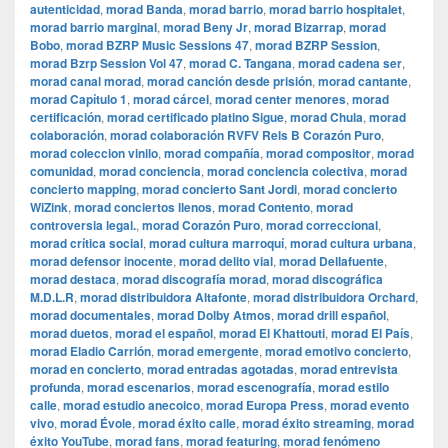
autenticidad
,
morad Banda
,
morad barrio
,
morad barrio hospitalet
,
morad barrio marginal
,
morad Beny Jr
,
morad Bizarrap
,
morad
Bobo
,
morad BZRP Music Sessions 47
,
morad BZRP Session
,
morad Bzrp Session Vol 47
,
morad C. Tangana
,
morad cadena ser
,
morad canal morad
,
morad canción desde prisión
,
morad cantante
,
morad Capítulo 1
,
morad cárcel
,
morad center menores
,
morad
certificación
,
morad certificado platino Sigue
,
morad Chula
,
morad
colaboración
,
morad colaboración RVFV Rels B Corazón Puro
,
morad coleccion vinilo
,
morad compañía
,
morad compositor
,
morad
comunidad
,
morad conciencia
,
morad conciencia colectiva
,
morad
concierto mapping
,
morad concierto Sant Jordi
,
morad concierto
WiZink
,
morad conciertos llenos
,
morad Contento
,
morad
controversia legal.
,
morad Corazón Puro
,
morad correccional
,
morad crítica social
,
morad cultura marroquí
,
morad cultura urbana
,
morad defensor inocente
,
morad delito vial
,
morad Dellafuente
,
morad destaca
,
morad discografía morad
,
morad discográfica
M.D.L.R
,
morad distribuidora Altafonte
,
morad distribuidora Orchard
,
morad documentales
,
morad Dolby Atmos
,
morad drill español
,
morad duetos
,
morad el español
,
morad El Khattouti
,
morad El País
,
morad Eladio Carrión
,
morad emergente
,
morad emotivo concierto
,
morad en concierto
,
morad entradas agotadas
,
morad entrevista
profunda
,
morad escenarios
,
morad escenografía
,
morad estilo
calle
,
morad estudio anecoico
,
morad Europa Press
,
morad evento
vivo
,
morad Évole
,
morad éxito calle
,
morad éxito streaming
,
morad
éxito YouTube
,
morad fans
,
morad featuring
,
morad fenómeno