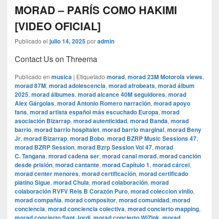
MORAD – PARÍS COMO HAKIMI
[VIDEO OFICIAL]
Publicado el
julio 14, 2025
por
admin
Contact Us on Threema
Publicado en
musica
|
Etiquetado
morad
,
morad 23M Motorola views
,
morad 87M
,
morad adolescencia
,
morad afrobeats
,
morad álbum
2025
,
morad álbumes
,
morad alcance 40M seguidores
,
morad
Alex Gárgolas
,
morad Antonio Romero narración
,
morad apoyo
fans
,
morad artista español más escuchado Europa
,
morad
asociación Bizarrap
,
morad autenticidad
,
morad Banda
,
morad
barrio
,
morad barrio hospitalet
,
morad barrio marginal
,
morad Beny
Jr
,
morad Bizarrap
,
morad Bobo
,
morad BZRP Music Sessions 47
,
morad BZRP Session
,
morad Bzrp Session Vol 47
,
morad
C. Tangana
,
morad cadena ser
,
morad canal morad
,
morad canción
desde prisión
,
morad cantante
,
morad Capítulo 1
,
morad cárcel
,
morad center menores
,
morad certificación
,
morad certificado
platino Sigue
,
morad Chula
,
morad colaboración
,
morad
colaboración RVFV Rels B Corazón Puro
,
morad coleccion vinilo
,
morad compañía
,
morad compositor
,
morad comunidad
,
morad
conciencia
,
morad conciencia colectiva
,
morad concierto mapping
,
morad concierto Sant Jordi
,
morad concierto WiZink
,
morad