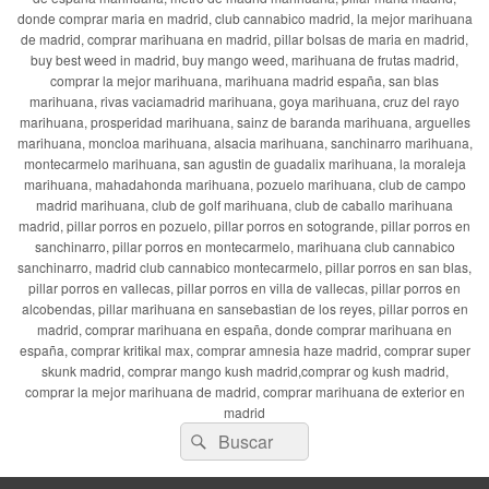
donde comprar maria en madrid, club cannabico madrid, la mejor marihuana
de madrid, comprar marihuana en madrid, pillar bolsas de maria en madrid,
buy best weed in madrid, buy mango weed, marihuana de frutas madrid,
comprar la mejor marihuana, marihuana madrid españa, san blas
marihuana, rivas vaciamadrid marihuana, goya marihuana, cruz del rayo
marihuana, prosperidad marihuana, sainz de baranda marihuana, arguelles
marihuana, moncloa marihuana, alsacia marihuana, sanchinarro marihuana,
montecarmelo marihuana, san agustin de guadalix marihuana, la moraleja
marihuana, mahadahonda marihuana, pozuelo marihuana, club de campo
madrid marihuana, club de golf marihuana, club de caballo marihuana
madrid, pillar porros en pozuelo, pillar porros en sotogrande, pillar porros en
sanchinarro, pillar porros en montecarmelo, marihuana club cannabico
sanchinarro, madrid club cannabico montecarmelo, pillar porros en san blas,
pillar porros en vallecas, pillar porros en villa de vallecas, pillar porros en
alcobendas, pillar marihuana en sansebastian de los reyes, pillar porros en
madrid, comprar marihuana en españa, donde comprar marihuana en
españa, comprar kritikal max, comprar amnesia haze madrid, comprar super
skunk madrid, comprar mango kush madrid,comprar og kush madrid,
comprar la mejor marihuana de madrid, comprar marihuana de exterior en
madrid
Buscar
Buscar
por: