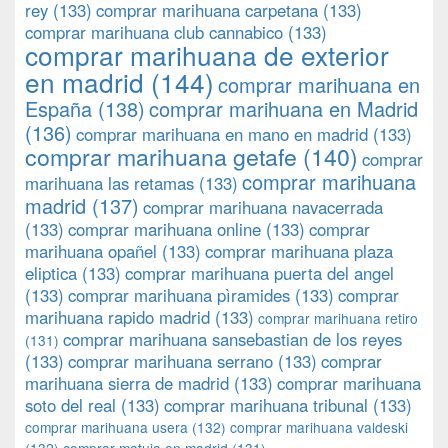
rey
(133)
comprar marihuana carpetana
(133)
comprar marihuana club cannabico
(133)
comprar marihuana de exterior
en madrid
(144)
comprar marihuana en
España
(138)
comprar marihuana en Madrid
(136)
comprar marihuana en mano en madrid
(133)
comprar marihuana getafe
(140)
comprar
comprar marihuana
marihuana las retamas
(133)
madrid
(137)
comprar marihuana navacerrada
(133)
comprar marihuana online
(133)
comprar
marihuana opañel
(133)
comprar marihuana plaza
eliptica
(133)
comprar marihuana puerta del angel
(133)
comprar marihuana pìramides
(133)
comprar
marihuana rapido madrid
(133)
comprar marihuana retiro
comprar marihuana sansebastian de los reyes
(131)
(133)
comprar marihuana serrano
(133)
comprar
marihuana sierra de madrid
(133)
comprar marihuana
soto del real
(133)
comprar marihuana tribunal
(133)
comprar marihuana usera
(132)
comprar marihuana valdeski