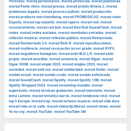
Perezoso
,
morad performance
,
morad pirotecnia
,
morad polémicas
,
morad Ponle ritmo
,
morad prensa
,
morad prisión Brians 2
,
morad
problemas legales
,
morad proceso judicial
,
morad producción
,
morad producto merchandising
,
morad PROMUSICAE
,
morad radar
España
,
morad rap español
,
morad rapero
,
morad real
,
morad
reconocimiento
,
morad red bull
,
morad Red Bull SoundClash
,
morad
redes
,
morad redes sociales
,
morad reembolso entradas
,
morad
reflexión musical
,
morad reflexión pública
,
morad Reinsertado
,
morad Reinsertado 2.0
,
morad Rels B
,
morad reproducciones
,
morad resiliencia
,
morad revocación tercer grado
,
morad RVFV
,
morad seguidores Instagram
,
morad sello M.D.L.R
,
morad sello
propio
,
morad sencillos
,
morad sentencia
,
morad Sigue
,
morad
Sigue 300M
,
morad single 2025
,
morad singles 2025
,
morad
sociedad
,
morad sold out
,
morad solidaridad
,
morad Soñar
,
morad
sonido actual
,
morad sonido crudo
,
morad sonido sofisticado
,
morad SoundClash
,
morad Spotify
,
morad Spotify 13M
,
morad
Spotify Wrapped 2024
,
morad streaming mundial
,
morad
superación
,
morad técnicas grabación
,
morad televisión
,
morad
tema Lamine
,
morad temática barrio
,
morad tendencia viral
,
morad
top 5 Europa
,
morad trap
,
morad turismo musical
,
morad vida dura
,
morad vida en la calle
,
morad videocli‏p Morad
,
morad views
,
morad
Yo no voy
,
morad YouTube
,
morad YouTube 3M