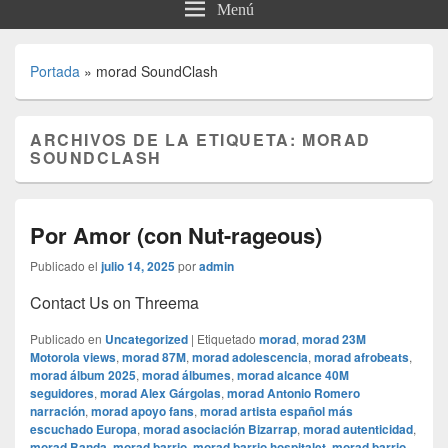
Menú
Portada
»
morad SoundClash
ARCHIVOS DE LA ETIQUETA:
MORAD
SOUNDCLASH
Por Amor (con Nut-rageous)
Publicado el
julio 14, 2025
por
admin
Contact Us on Threema
Publicado en
Uncategorized
|
Etiquetado
morad
,
morad 23M
Motorola views
,
morad 87M
,
morad adolescencia
,
morad afrobeats
,
morad álbum 2025
,
morad álbumes
,
morad alcance 40M
seguidores
,
morad Alex Gárgolas
,
morad Antonio Romero
narración
,
morad apoyo fans
,
morad artista español más
escuchado Europa
,
morad asociación Bizarrap
,
morad autenticidad
,
morad Banda
,
morad barrio
,
morad barrio hospitalet
,
morad barrio