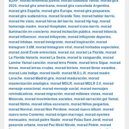
BZRP
,
morad fenómeno juvenil
,
morad futbolista Yamal
,
morad gira
2025
,
morad gira americana
,
morad gira cancelada Argentina
,
morad gira España
,
morad gira Europa
,
morad gira pospuesta
,
morad gira sudamérica
,
morad Grande Toto
,
morad hablar barrio
,
morad He visto
,
morad héroe del barrio
,
morad hip hop
,
morad
homenaje madre
,
morad Hospitalet
,
morad icono barrio
,
morad
iluminación en concierto
,
morad incitación pública
,
morad infancia
,
morad influencer
,
morad influyente
,
morad influyente deportes
,
morad infobae
,
morad inmigrante
,
morad inspiración
,
morad
Instagram 3.6M
,
morad Instagram viral
,
morad invitados especiales
,
morad Jordi Évole entrevista
,
morad Jul
,
morad La Florida
,
morad
La Florida historia
,
morad La Sexta
,
morad la vanguardia
,
morad
Lamine Yamal canción
,
morad letra Pelele
,
morad letra Sigue
,
morad
letras
,
morad letras crudas
,
morad letrista
,
morad llenar estadios
,
morad Lola Indigo
,
morad los40
,
morad M.D.L.R
,
morad madre
Larache
,
morad Madrid gira
,
morad maduración
,
morad
masterización analógica
,
morad MDLR
,
morad MDLR 2.0
,
morad
mensaje emocional
,
morad mensaje social
,
morad mensajes
reivindicativos
,
morad migración
,
morad millones vistas
,
morad
Motorola
,
morad movimientos sociales
,
morad narración gol Yamal
,
morad Ninho
,
morad niños escenario
,
morad Niños pequeños
,
morad Normal
,
morad Nos Perdone
,
morad nuevo álbum
,
morad
nuevo tema Contento
,
morad origen marroquí
,
morad oyentes
mensuales
,
morad padre Nador
,
morad Palau Sant Jordi
,
morad
pasarela urbana
,
morad Paz Nicki Nicole
,
morad Pelele
,
morad