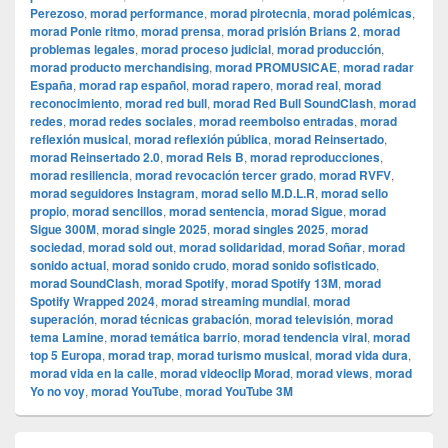
Perezoso
,
morad performance
,
morad pirotecnia
,
morad polémicas
,
morad Ponle ritmo
,
morad prensa
,
morad prisión Brians 2
,
morad
problemas legales
,
morad proceso judicial
,
morad producción
,
morad producto merchandising
,
morad PROMUSICAE
,
morad radar
España
,
morad rap español
,
morad rapero
,
morad real
,
morad
reconocimiento
,
morad red bull
,
morad Red Bull SoundClash
,
morad
redes
,
morad redes sociales
,
morad reembolso entradas
,
morad
reflexión musical
,
morad reflexión pública
,
morad Reinsertado
,
morad Reinsertado 2.0
,
morad Rels B
,
morad reproducciones
,
morad resiliencia
,
morad revocación tercer grado
,
morad RVFV
,
morad seguidores Instagram
,
morad sello M.D.L.R
,
morad sello
propio
,
morad sencillos
,
morad sentencia
,
morad Sigue
,
morad
Sigue 300M
,
morad single 2025
,
morad singles 2025
,
morad
sociedad
,
morad sold out
,
morad solidaridad
,
morad Soñar
,
morad
sonido actual
,
morad sonido crudo
,
morad sonido sofisticado
,
morad SoundClash
,
morad Spotify
,
morad Spotify 13M
,
morad
Spotify Wrapped 2024
,
morad streaming mundial
,
morad
superación
,
morad técnicas grabación
,
morad televisión
,
morad
tema Lamine
,
morad temática barrio
,
morad tendencia viral
,
morad
top 5 Europa
,
morad trap
,
morad turismo musical
,
morad vida dura
,
morad vida en la calle
,
morad videocli‏p Morad
,
morad views
,
morad
Yo no voy
,
morad YouTube
,
morad YouTube 3M