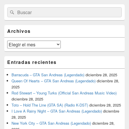
El
Buscar
Buscar
área
por:
de
widget
barra
Archivos
lateral
primaria
Archivos
Entradas recientes
Barracuda – GTA San Andreas (Legendado)
diciembre 28, 2025
Queen Of Hearts – GTA San Andreas (Legendado)
diciembre 28,
2025
Rod Stewart – Young Turks (Official San Andreas Music Video)
diciembre 28, 2025
Toto – Hold The Line (GTA SA) (Radio K-DST)
diciembre 28, 2025
I Love A Rainy Night – GTA San Andreas (Legendado)
diciembre
28, 2025
New York City – GTA San Andreas (Legendado)
diciembre 28,