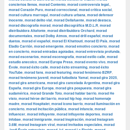
conciertos llenos
,
morad Contento
,
morad controversia legal.
,
morad Corazón Puro
,
morad correccional
,
morad crítica social
,
morad cultura marroquí
,
morad cultura urbana
,
morad defensor
inocente
,
morad delito vial
,
morad Dellafuente
,
morad destaca
,
morad discografía morad
,
morad discográfica M.D.L.R
,
morad
distribuidora Altafonte
,
morad distribuidora Orchard
,
morad
documentales
,
morad Dolby Atmos
,
morad drill español
,
morad
duetos
,
morad el español
,
morad El Khattouti
,
morad El País
,
morad
Eladio Carrión
,
morad emergente
,
morad emotivo concierto
,
morad
en concierto
,
morad entradas agotadas
,
morad entrevista profunda
,
morad escenarios
,
morad escenografía
,
morad estilo calle
,
morad
estudio anecoico
,
morad Europa Press
,
morad evento vivo
,
morad
Évole
,
morad éxito calle
,
morad éxito streaming
,
morad éxito
YouTube
,
morad fans
,
morad featuring
,
morad fenómeno BZRP
,
morad fenómeno juvenil
,
morad futbolista Yamal
,
morad gira 2025
,
morad gira americana
,
morad gira cancelada Argentina
,
morad gira
España
,
morad gira Europa
,
morad gira pospuesta
,
morad gira
sudamérica
,
morad Grande Toto
,
morad hablar barrio
,
morad He
visto
,
morad héroe del barrio
,
morad hip hop
,
morad homenaje
madre
,
morad Hospitalet
,
morad icono barrio
,
morad iluminación en
concierto
,
morad incitación pública
,
morad infancia
,
morad
influencer
,
morad influyente
,
morad influyente deportes
,
morad
infobae
,
morad inmigrante
,
morad inspiración
,
morad Instagram
3.6M
,
morad Instagram viral
,
morad invitados especiales
,
morad
Jordi Évole entrevista
,
morad Jul
,
morad La Florida
,
morad