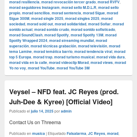
morad resiliencia
,
morad revocación tercer grado
,
morad RVFV
,
morad seguidores Instagram
,
morad sello M.D.L.R
,
morad sello
propio
,
morad sencillos
,
morad sentencia
,
morad Sigue
,
morad
Sigue 300M
,
morad single 2025
,
morad singles 2025
,
morad
sociedad
,
morad sold out
,
morad solidaridad
,
morad Soñar
,
morad
sonido actual
,
morad sonido crudo
,
morad sonido sofisticado
,
morad SoundClash
,
morad Spotify
,
morad Spotify 13M
,
morad
Spotify Wrapped 2024
,
morad streaming mundial
,
morad
superación
,
morad técnicas grabación
,
morad televisión
,
morad
tema Lamine
,
morad temática barrio
,
morad tendencia viral
,
morad
top 5 Europa
,
morad trap
,
morad turismo musical
,
morad vida dura
,
morad vida en la calle
,
morad videocli‏p Morad
,
morad views
,
morad
Yo no voy
,
morad YouTube
,
morad YouTube 3M
Veysel – NFD feat. JC Reyes (prod.
Juh-Dee & Kyree) [Official Video]
Publicado el
julio 14, 2025
por
admin
Contact Us on Threema
Publicado en
musica
|
Etiquetado
Falsalarma
,
JC Reyes
,
morad
,