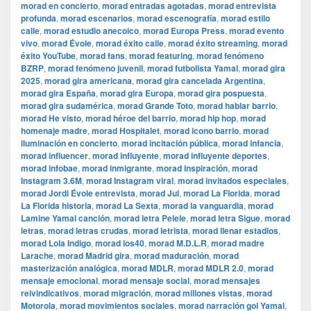
morad en concierto
,
morad entradas agotadas
,
morad entrevista
profunda
,
morad escenarios
,
morad escenografía
,
morad estilo
calle
,
morad estudio anecoico
,
morad Europa Press
,
morad evento
vivo
,
morad Évole
,
morad éxito calle
,
morad éxito streaming
,
morad
éxito YouTube
,
morad fans
,
morad featuring
,
morad fenómeno
BZRP
,
morad fenómeno juvenil
,
morad futbolista Yamal
,
morad gira
2025
,
morad gira americana
,
morad gira cancelada Argentina
,
morad gira España
,
morad gira Europa
,
morad gira pospuesta
,
morad gira sudamérica
,
morad Grande Toto
,
morad hablar barrio
,
morad He visto
,
morad héroe del barrio
,
morad hip hop
,
morad
homenaje madre
,
morad Hospitalet
,
morad icono barrio
,
morad
iluminación en concierto
,
morad incitación pública
,
morad infancia
,
morad influencer
,
morad influyente
,
morad influyente deportes
,
morad infobae
,
morad inmigrante
,
morad inspiración
,
morad
Instagram 3.6M
,
morad Instagram viral
,
morad invitados especiales
,
morad Jordi Évole entrevista
,
morad Jul
,
morad La Florida
,
morad
La Florida historia
,
morad La Sexta
,
morad la vanguardia
,
morad
Lamine Yamal canción
,
morad letra Pelele
,
morad letra Sigue
,
morad
letras
,
morad letras crudas
,
morad letrista
,
morad llenar estadios
,
morad Lola Indigo
,
morad los40
,
morad M.D.L.R
,
morad madre
Larache
,
morad Madrid gira
,
morad maduración
,
morad
masterización analógica
,
morad MDLR
,
morad MDLR 2.0
,
morad
mensaje emocional
,
morad mensaje social
,
morad mensajes
reivindicativos
,
morad migración
,
morad millones vistas
,
morad
Motorola
,
morad movimientos sociales
,
morad narración gol Yamal
,