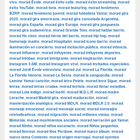
vivo
,
morad Évole
,
morad éxito calle
,
morad éxito streaming
,
morad
éxito YouTube
,
morad fans
,
morad featuring
,
morad fenómeno
BZRP
,
morad fenómeno juvenil
,
morad futbolista Yamal
,
morad gira
2025
,
morad gira americana
,
morad gira cancelada Argentina
,
morad gira España
,
morad gira Europa
,
morad gira pospuesta
,
morad gira sudamérica
,
morad Grande Toto
,
morad hablar barrio
,
morad He visto
,
morad héroe del barrio
,
morad hip hop
,
morad
homenaje madre
,
morad Hospitalet
,
morad icono barrio
,
morad
iluminación en concierto
,
morad incitación pública
,
morad infancia
,
morad influencer
,
morad influyente
,
morad influyente deportes
,
morad infobae
,
morad inmigrante
,
morad inspiración
,
morad
Instagram 3.6M
,
morad Instagram viral
,
morad invitados especiales
,
morad Jordi Évole entrevista
,
morad Jul
,
morad La Florida
,
morad
La Florida historia
,
morad La Sexta
,
morad la vanguardia
,
morad
Lamine Yamal canción
,
morad letra Pelele
,
morad letra Sigue
,
morad
letras
,
morad letras crudas
,
morad letrista
,
morad llenar estadios
,
morad Lola Indigo
,
morad los40
,
morad M.D.L.R
,
morad madre
Larache
,
morad Madrid gira
,
morad maduración
,
morad
masterización analógica
,
morad MDLR
,
morad MDLR 2.0
,
morad
mensaje emocional
,
morad mensaje social
,
morad mensajes
reivindicativos
,
morad migración
,
morad millones vistas
,
morad
Motorola
,
morad movimientos sociales
,
morad narración gol Yamal
,
morad Ninho
,
morad niños escenario
,
morad Niños pequeños
,
morad Normal
,
morad Nos Perdone
,
morad nuevo álbum
,
morad
nuevo tema Contento
,
morad origen marroquí
,
morad oyentes