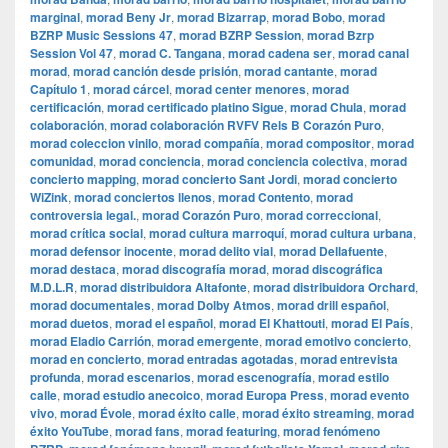
marginal
,
morad Beny Jr
,
morad Bizarrap
,
morad Bobo
,
morad
BZRP Music Sessions 47
,
morad BZRP Session
,
morad Bzrp
Session Vol 47
,
morad C. Tangana
,
morad cadena ser
,
morad canal
morad
,
morad canción desde prisión
,
morad cantante
,
morad
Capítulo 1
,
morad cárcel
,
morad center menores
,
morad
certificación
,
morad certificado platino Sigue
,
morad Chula
,
morad
colaboración
,
morad colaboración RVFV Rels B Corazón Puro
,
morad coleccion vinilo
,
morad compañía
,
morad compositor
,
morad
comunidad
,
morad conciencia
,
morad conciencia colectiva
,
morad
concierto mapping
,
morad concierto Sant Jordi
,
morad concierto
WiZink
,
morad conciertos llenos
,
morad Contento
,
morad
controversia legal.
,
morad Corazón Puro
,
morad correccional
,
morad crítica social
,
morad cultura marroquí
,
morad cultura urbana
,
morad defensor inocente
,
morad delito vial
,
morad Dellafuente
,
morad destaca
,
morad discografía morad
,
morad discográfica
M.D.L.R
,
morad distribuidora Altafonte
,
morad distribuidora Orchard
,
morad documentales
,
morad Dolby Atmos
,
morad drill español
,
morad duetos
,
morad el español
,
morad El Khattouti
,
morad El País
,
morad Eladio Carrión
,
morad emergente
,
morad emotivo concierto
,
morad en concierto
,
morad entradas agotadas
,
morad entrevista
profunda
,
morad escenarios
,
morad escenografía
,
morad estilo
calle
,
morad estudio anecoico
,
morad Europa Press
,
morad evento
vivo
,
morad Évole
,
morad éxito calle
,
morad éxito streaming
,
morad
éxito YouTube
,
morad fans
,
morad featuring
,
morad fenómeno