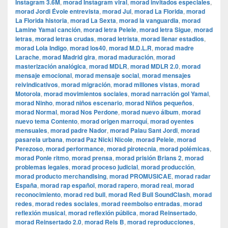
Instagram 3.6M
,
morad Instagram viral
,
morad invitados especiales
,
morad Jordi Évole entrevista
,
morad Jul
,
morad La Florida
,
morad
La Florida historia
,
morad La Sexta
,
morad la vanguardia
,
morad
Lamine Yamal canción
,
morad letra Pelele
,
morad letra Sigue
,
morad
letras
,
morad letras crudas
,
morad letrista
,
morad llenar estadios
,
morad Lola Indigo
,
morad los40
,
morad M.D.L.R
,
morad madre
Larache
,
morad Madrid gira
,
morad maduración
,
morad
masterización analógica
,
morad MDLR
,
morad MDLR 2.0
,
morad
mensaje emocional
,
morad mensaje social
,
morad mensajes
reivindicativos
,
morad migración
,
morad millones vistas
,
morad
Motorola
,
morad movimientos sociales
,
morad narración gol Yamal
,
morad Ninho
,
morad niños escenario
,
morad Niños pequeños
,
morad Normal
,
morad Nos Perdone
,
morad nuevo álbum
,
morad
nuevo tema Contento
,
morad origen marroquí
,
morad oyentes
mensuales
,
morad padre Nador
,
morad Palau Sant Jordi
,
morad
pasarela urbana
,
morad Paz Nicki Nicole
,
morad Pelele
,
morad
Perezoso
,
morad performance
,
morad pirotecnia
,
morad polémicas
,
morad Ponle ritmo
,
morad prensa
,
morad prisión Brians 2
,
morad
problemas legales
,
morad proceso judicial
,
morad producción
,
morad producto merchandising
,
morad PROMUSICAE
,
morad radar
España
,
morad rap español
,
morad rapero
,
morad real
,
morad
reconocimiento
,
morad red bull
,
morad Red Bull SoundClash
,
morad
redes
,
morad redes sociales
,
morad reembolso entradas
,
morad
reflexión musical
,
morad reflexión pública
,
morad Reinsertado
,
morad Reinsertado 2.0
,
morad Rels B
,
morad reproducciones
,