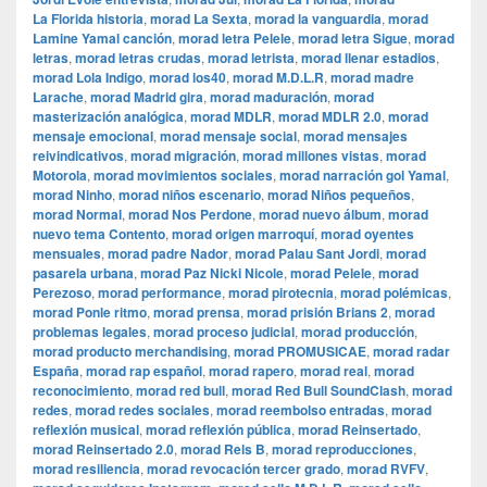
La Florida historia
,
morad La Sexta
,
morad la vanguardia
,
morad
Lamine Yamal canción
,
morad letra Pelele
,
morad letra Sigue
,
morad
letras
,
morad letras crudas
,
morad letrista
,
morad llenar estadios
,
morad Lola Indigo
,
morad los40
,
morad M.D.L.R
,
morad madre
Larache
,
morad Madrid gira
,
morad maduración
,
morad
masterización analógica
,
morad MDLR
,
morad MDLR 2.0
,
morad
mensaje emocional
,
morad mensaje social
,
morad mensajes
reivindicativos
,
morad migración
,
morad millones vistas
,
morad
Motorola
,
morad movimientos sociales
,
morad narración gol Yamal
,
morad Ninho
,
morad niños escenario
,
morad Niños pequeños
,
morad Normal
,
morad Nos Perdone
,
morad nuevo álbum
,
morad
nuevo tema Contento
,
morad origen marroquí
,
morad oyentes
mensuales
,
morad padre Nador
,
morad Palau Sant Jordi
,
morad
pasarela urbana
,
morad Paz Nicki Nicole
,
morad Pelele
,
morad
Perezoso
,
morad performance
,
morad pirotecnia
,
morad polémicas
,
morad Ponle ritmo
,
morad prensa
,
morad prisión Brians 2
,
morad
problemas legales
,
morad proceso judicial
,
morad producción
,
morad producto merchandising
,
morad PROMUSICAE
,
morad radar
España
,
morad rap español
,
morad rapero
,
morad real
,
morad
reconocimiento
,
morad red bull
,
morad Red Bull SoundClash
,
morad
redes
,
morad redes sociales
,
morad reembolso entradas
,
morad
reflexión musical
,
morad reflexión pública
,
morad Reinsertado
,
morad Reinsertado 2.0
,
morad Rels B
,
morad reproducciones
,
morad resiliencia
,
morad revocación tercer grado
,
morad RVFV
,