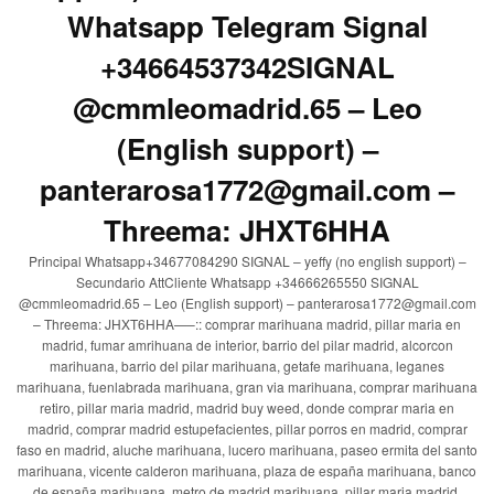
Whatsapp Telegram Signal
+34664537342SIGNAL
@cmmleomadrid.65 – Leo
(English support) –
panterarosa1772@gmail.com –
Threema: JHXT6HHA
Principal Whatsapp+34677084290 SIGNAL – yeffy (no english support) –
Secundario AttCliente Whatsapp +34666265550 SIGNAL
@cmmleomadrid.65 – Leo (English support) – panterarosa1772@gmail.com
– Threema: JHXT6HHA—–:: comprar marihuana madrid, pillar maria en
madrid, fumar amrihuana de interior, barrio del pilar madrid, alcorcon
marihuana, barrio del pilar marihuana, getafe marihuana, leganes
marihuana, fuenlabrada marihuana, gran via marihuana, comprar marihuana
retiro, pillar maria madrid, madrid buy weed, donde comprar maria en
madrid, comprar madrid estupefacientes, pillar porros en madrid, comprar
faso en madrid, aluche marihuana, lucero marihuana, paseo ermita del santo
marihuana, vicente calderon marihuana, plaza de españa marihuana, banco
de españa marihuana, metro de madrid marihuana, pillar maria madrid,