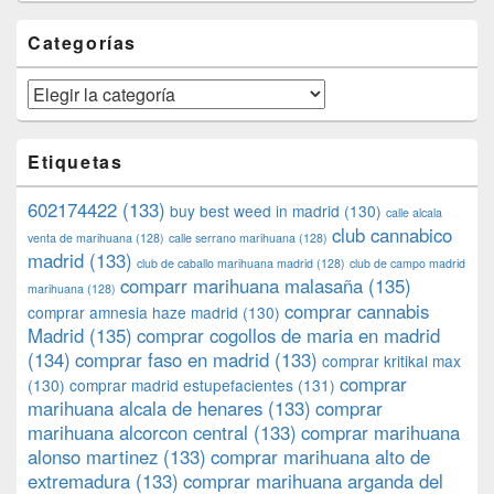
Categorías
Categorías
Etiquetas
602174422
(133)
buy best weed in madrid
(130)
calle alcala
club cannabico
venta de marihuana
(128)
calle serrano marihuana
(128)
madrid
(133)
club de caballo marihuana madrid
(128)
club de campo madrid
comparr marihuana malasaña
(135)
marihuana
(128)
comprar cannabis
comprar amnesia haze madrid
(130)
Madrid
(135)
comprar cogollos de maria en madrid
(134)
comprar faso en madrid
(133)
comprar kritikal max
comprar
(130)
comprar madrid estupefacientes
(131)
marihuana alcala de henares
(133)
comprar
marihuana alcorcon central
(133)
comprar marihuana
alonso martinez
(133)
comprar marihuana alto de
extremadura
(133)
comprar marihuana arganda del