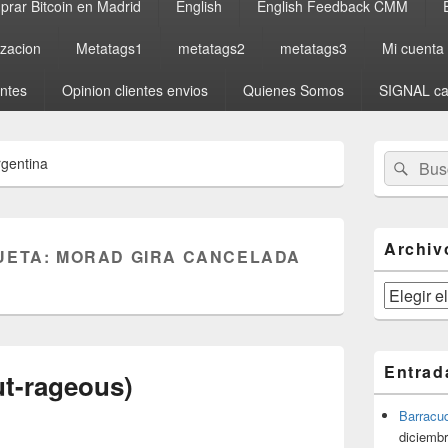
rar Bitcoin en Madrid
English
English Feedback CMM
izacion
Metatags1
metatags2
metatags3
Mi cuenta
entes
Opinion clientes envios
Quienes Somos
SIGNAL ca
El
Buscar
Busc
rgentina
área
por:
de
widget
barra
lateral
Archiv
UETA:
MORAD GIRA CANCELADA
primaria
Archivos
Entrad
t-rageous)
Barracu
diciembr