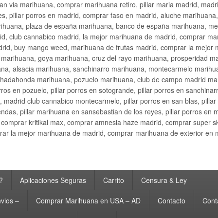
an via marihuana, comprar marihuana retiro, pillar maria madrid, mad
s, pillar porros en madrid, comprar faso en madrid, aluche marihuana,
rihuana, plaza de españa marihuana, banco de españa marihuana, metr
d, club cannabico madrid, la mejor marihuana de madrid, comprar mari
drid, buy mango weed, marihuana de frutas madrid, comprar la mejor
d marihuana, goya marihuana, cruz del rayo marihuana, prosperidad m
na, alsacia marihuana, sanchinarro marihuana, montecarmelo marihua
hadahonda marihuana, pozuelo marihuana, club de campo madrid mari
ros en pozuelo, pillar porros en sotogrande, pillar porros en sanchinar
madrid club cannabico montecarmelo, pillar porros en san blas, pillar p
cobendas, pillar marihuana en sansebastian de los reyes, pillar porros 
comprar kritikal max, comprar amnesia haze madrid, comprar super 
ar la mejor marihuana de madrid, comprar marihuana de exterior en 
?
Aplicaciones Seguras
Carrito
Censura & Ley
vios –
Comprar Marihuana en USA – AD
Contacto
Cont