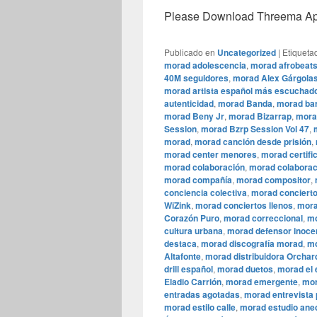
Please Download Threema Appt
Publicado en
Uncategorized
|
Etiqueta
morad adolescencia
,
morad afrobeat
40M seguidores
,
morad Alex Gárgola
morad artista español más escuchad
autenticidad
,
morad Banda
,
morad bar
morad Beny Jr
,
morad Bizarrap
,
mora
Session
,
morad Bzrp Session Vol 47
,
morad
,
morad canción desde prisión
,
morad center menores
,
morad certifi
morad colaboración
,
morad colaborac
morad compañía
,
morad compositor
,
conciencia colectiva
,
morad conciert
WiZink
,
morad conciertos llenos
,
mora
Corazón Puro
,
morad correccional
,
mo
cultura urbana
,
morad defensor inoce
destaca
,
morad discografía morad
,
mo
Altafonte
,
morad distribuidora Orchar
drill español
,
morad duetos
,
morad el 
Eladio Carrión
,
morad emergente
,
mor
entradas agotadas
,
morad entrevista
morad estilo calle
,
morad estudio ane