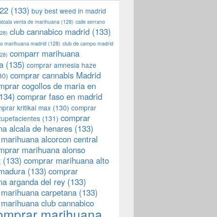
22
(133)
buy best weed in madrid
 alcala venta de marihuana
(128)
calle serrano
club cannabico madrid
(133)
28)
llo marihuana madrid
(128)
club de campo madrid
comparr marihuana
28)
a
(135)
comprar amnesia haze
comprar cannabis Madrid
30)
mprar cogollos de maria en
134)
comprar faso en madrid
prar kritikal max
(130)
comprar
comprar
tupefacientes
(131)
a alcala de henares
(133)
marihuana alcorcon central
mprar marihuana alonso
z
(133)
comprar marihuana alto
emadura
(133)
comprar
a arganda del rey
(133)
 marihuana carpetana
(133)
 marihuana club cannabico
omprar marihuana