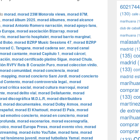
6021744
(130)
do
morad
,
morad 23M Motorola views
,
morad 87M
,
calle
s
,
morad álbum 2025
,
morad álbumes
,
morad alcance
marihuana
(1
s
,
morad Antonio Romero narración
,
morad apoyo fans
,
club de caba
o Europa
,
morad asociación Bizarrap
,
morad
marihuana
(1
rio
,
morad barrio hospitalet
,
morad barrio marginal
,
malasañ
d Bobo
,
morad BZRP Music Sessions 47
,
morad BZRP
morad C. Tangana
,
morad cadena ser
,
morad canal
madrid
(1
morad cantante
,
morad Capítulo 1
,
morad cárcel
,
(135)
co
cación
,
morad certificado platino Sigue
,
morad Chula
,
madrid
(
ión RVFV Rels B Corazón Puro
,
morad coleccion vinilo
,
(133)
com
morad comunidad
,
morad conciencia
,
morad
o mapping
,
morad concierto Sant Jordi
,
morad concierto
madrid es
d Contento
,
morad controversia legal.
,
morad
marihuan
rad crítica social
,
morad cultura marroquí
,
morad
comprar 
nte
,
morad delito vial
,
morad Dellafuente
,
morad
(133)
co
rad discográfica M.D.L.R
,
morad distribuidora
martine
d
,
morad documentales
,
morad Dolby Atmos
,
morad
de extr
español
,
morad El Khattouti
,
morad El País
,
morad
ad emotivo concierto
,
morad en concierto
,
morad
marihuan
 profunda
,
morad escenarios
,
morad escenografía
,
comprar
coico
,
morad Europa Press
,
morad evento vivo
,
morad
comprar
streaming
,
morad éxito YouTube
,
morad fans
,
morad
c
ad fenómeno juvenil
,
morad futbolista Yamal
,
morad
(133)