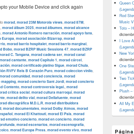
Queen O
o your Mobile Device and click again
(Legend
Rod Stew
Music V
do
morad
,
morad 23M Motorola views
,
morad 87M
,
s
,
morad álbum 2025
,
morad álbumes
,
morad alcance
Toto – 
s
,
morad Antonio Romero narración
,
morad apoyo fans
,
diciembr
o Europa
,
morad asociación Bizarrap
,
morad
I Love 
rio
,
morad barrio hospitalet
,
morad barrio marginal
,
(Legend
d Bobo
,
morad BZRP Music Sessions 47
,
morad BZRP
New Yor
morad C. Tangana
,
morad cadena ser
,
morad canal
diciembr
morad cantante
,
morad Capítulo 1
,
morad cárcel
,
cación
,
morad certificado platino Sigue
,
morad Chula
,
One Ste
ión RVFV Rels B Corazón Puro
,
morad coleccion vinilo
,
(Legend
morad comunidad
,
morad conciencia
,
morad
Two Tic
o mapping
,
morad concierto Sant Jordi
,
morad concierto
(Legend
d Contento
,
morad controversia legal.
,
morad
Plush –
rad crítica social
,
morad cultura marroquí
,
morad
diciembr
nte
,
morad delito vial
,
morad Dellafuente
,
morad
rad discográfica M.D.L.R
,
morad distribuidora
All My 
d
,
morad documentales
,
morad Dolby Atmos
,
morad
(Legend
español
,
morad El Khattouti
,
morad El País
,
morad
ad emotivo concierto
,
morad en concierto
,
morad
 profunda
,
morad escenarios
,
morad escenografía
,
coico
,
morad Europa Press
,
morad evento vivo
,
morad
Página