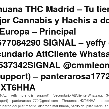
uana THC Madrid – Tu tie
jor Cannabis y Hachis a do
Europa – Principal
7084290 SIGNAL – yeffy 
cundario AttCliente Whats
4537342SIGNAL @cmmleom
support) – panterarosa17
JHXT6HHA
AL – yeffy (no english support) – Secundario AttCliente Whatsapp 
pport) – panterarosa1772@gmail.com – Threema: JHXT6HHA—–:: compr
, barrio del pilar madrid, alcorcon marihuana, barrio del pilar marihua