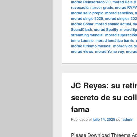
morad Reinsertado 2.0
,
morad Rels B
revocación tercer grado
,
morad RVFV
morad sello propio
,
morad sencillos
,
m
morad single 2025
,
morad singles 20
morad Soñar
,
morad sonido actual
,
mo
SoundClash
,
morad Spotify
,
morad Sp
streaming mundial
,
morad superación
tema Lamine
,
morad temática barrio
,
morad turismo musical
,
morad vida d
morad views
,
morad Yo no voy
,
morad
JC Reyes: su reti
secreto de su col
fama
Publicado el
julio 14, 2025
por
admin
Please Download Threema Appt