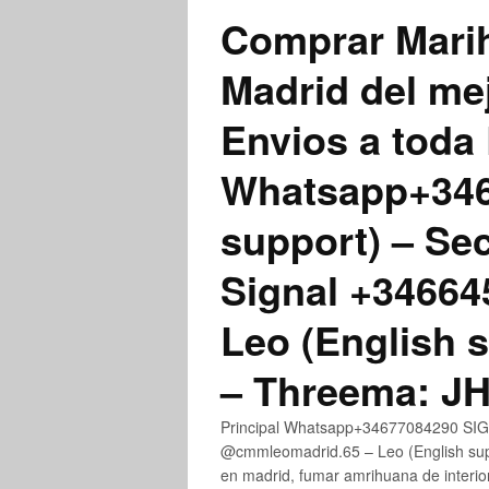
Comprar Marih
Madrid del me
Envios a toda 
Whatsapp+3467
support) – Se
Signal +3466
Leo (English 
– Threema: 
Principal Whatsapp+34677084290 SIGN
@cmmleomadrid.65 – Leo (English su
en madrid, fumar amrihuana de interior