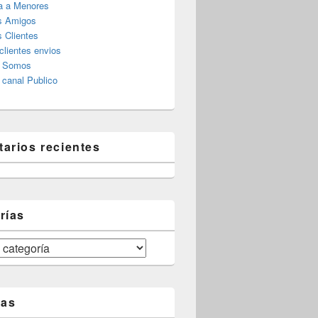
a a Menores
s Amigos
 Clientes
clientes envios
s Somos
canal Publico
arios recientes
rías
tas