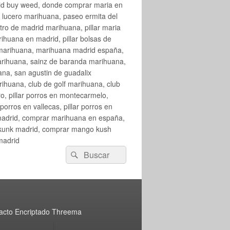
rid buy weed, donde comprar maria en
 lucero marihuana, paseo ermita del
o de madrid marihuana, pillar maria
huana en madrid, pillar bolsas de
 marihuana, marihuana madrid españa,
arihuana, sainz de baranda marihuana,
na, san agustin de guadalix
huana, club de golf marihuana, club
ro, pillar porros en montecarmelo,
orros en vallecas, pillar porros en
en madrid, comprar marihuana en españa,
skunk madrid, comprar mango kush
madrid
Buscar
Buscar
por:
acto Encriptado Threema