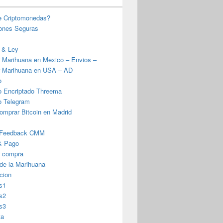
e Criptomonedas?
iones Seguras
 & Ley
 Marihuana en Mexico – Envios –
 Marihuana en USA – AD
o
o Encriptado Threema
o Telegram
omprar Bitcoin en Madrid
 Feedback CMM
& Pago
r compra
 de la Marihuana
cion
s1
s2
s3
ta