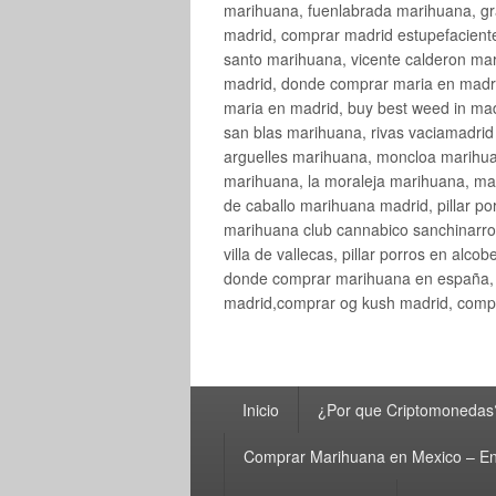
marihuana, fuenlabrada marihuana, gr
madrid, comprar madrid estupefaciente
santo marihuana, vicente calderon ma
madrid, donde comprar maria en madri
maria en madrid, buy best weed in ma
san blas marihuana, rivas vaciamadri
arguelles marihuana, moncloa marihua
marihuana, la moraleja marihuana, ma
de caballo marihuana madrid, pillar por
marihuana club cannabico sanchinarro, 
villa de vallecas, pillar porros en al
donde comprar marihuana en españa, 
madrid,comprar og kush madrid, compr
Menú
Inicio
¿Por que Criptomonedas
principal
Comprar Marihuana en Mexico – En