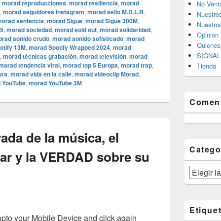
,
morad reproducciones
,
morad resiliencia
,
morad
No Vent
,
morad seguidores Instagram
,
morad sello M.D.L.R
,
Nuestro
orad sentencia
,
morad Sigue
,
morad Sigue 300M
,
Nuestros
25
,
morad sociedad
,
morad sold out
,
morad solidaridad
,
Opinion 
rad sonido crudo
,
morad sonido sofisticado
,
morad
Quiene
otify 13M
,
morad Spotify Wrapped 2024
,
morad
SIGNAL 
,
morad técnicas grabación
,
morad televisión
,
morad
morad tendencia viral
,
morad top 5 Europa
,
morad trap
,
Tienda
ura
,
morad vida en la calle
,
morad videocli‏p Morad
,
 YouTube
,
morad YouTube 3M
Coment
rada de la música, el
Catego
lar y la VERDAD sobre su
Categorías
Etique
o your Mobile Device and click again