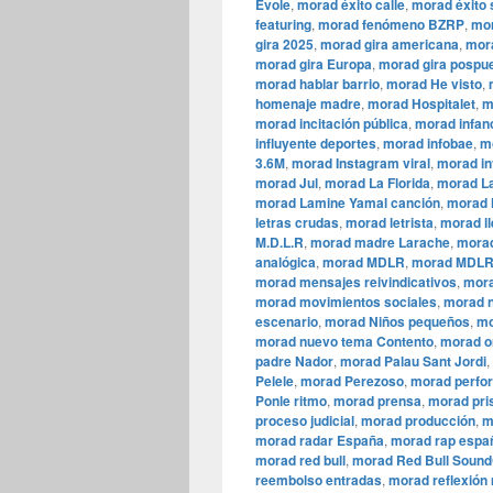
Évole
,
morad éxito calle
,
morad éxito 
featuring
,
morad fenómeno BZRP
,
mor
gira 2025
,
morad gira americana
,
mora
morad gira Europa
,
morad gira pospu
morad hablar barrio
,
morad He visto
,
homenaje madre
,
morad Hospitalet
,
m
morad incitación pública
,
morad infan
influyente deportes
,
morad infobae
,
m
3.6M
,
morad Instagram viral
,
morad in
morad Jul
,
morad La Florida
,
morad La
morad Lamine Yamal canción
,
morad l
letras crudas
,
morad letrista
,
morad ll
M.D.L.R
,
morad madre Larache
,
morad
analógica
,
morad MDLR
,
morad MDLR
morad mensajes reivindicativos
,
mora
morad movimientos sociales
,
morad n
escenario
,
morad Niños pequeños
,
mo
morad nuevo tema Contento
,
morad o
padre Nador
,
morad Palau Sant Jordi
,
Pelele
,
morad Perezoso
,
morad perfo
Ponle ritmo
,
morad prensa
,
morad pri
proceso judicial
,
morad producción
,
m
morad radar España
,
morad rap espa
morad red bull
,
morad Red Bull Sound
reembolso entradas
,
morad reflexión