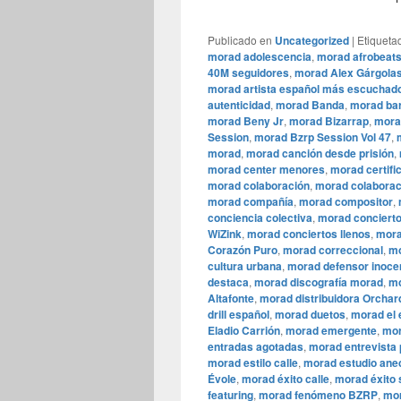
Publicado en
Uncategorized
|
Etiqueta
morad adolescencia
,
morad afrobeat
40M seguidores
,
morad Alex Gárgola
morad artista español más escuchad
autenticidad
,
morad Banda
,
morad bar
morad Beny Jr
,
morad Bizarrap
,
mora
Session
,
morad Bzrp Session Vol 47
,
morad
,
morad canción desde prisión
,
morad center menores
,
morad certifi
morad colaboración
,
morad colaborac
morad compañía
,
morad compositor
,
conciencia colectiva
,
morad conciert
WiZink
,
morad conciertos llenos
,
mora
Corazón Puro
,
morad correccional
,
mo
cultura urbana
,
morad defensor inoce
destaca
,
morad discografía morad
,
mo
Altafonte
,
morad distribuidora Orchar
drill español
,
morad duetos
,
morad el 
Eladio Carrión
,
morad emergente
,
mor
entradas agotadas
,
morad entrevista
morad estilo calle
,
morad estudio ane
Évole
,
morad éxito calle
,
morad éxito 
featuring
,
morad fenómeno BZRP
,
mor