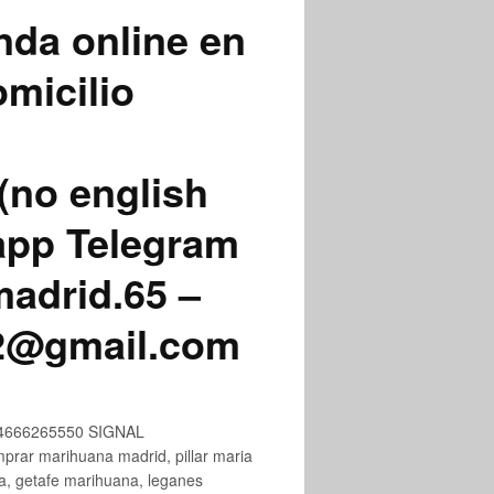
nda online en
micilio
(no english
app Telegram
adrid.65 –
72@gmail.com
+34666265550 SIGNAL
ar marihuana madrid, pillar maria
na, getafe marihuana, leganes