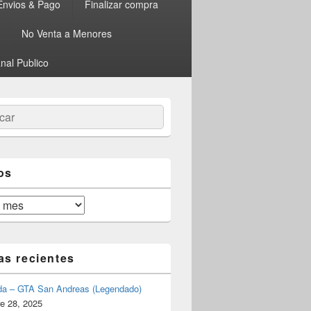
Envios & Pago
Finalizar compra
No Venta a Menores
nal Publico
ar
os
as recientes
da – GTA San Andreas (Legendado)
e 28, 2025