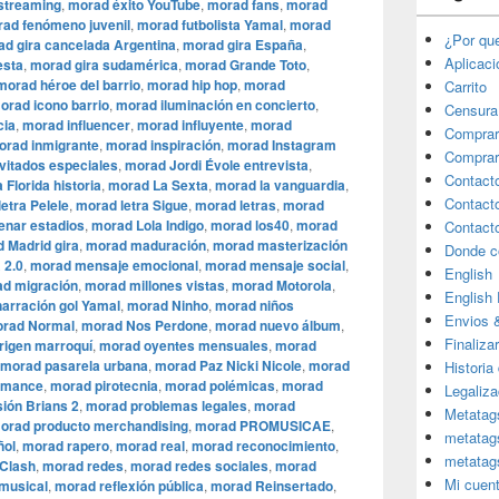
streaming
,
morad éxito YouTube
,
morad fans
,
morad
ad fenómeno juvenil
,
morad futbolista Yamal
,
morad
¿Por qu
d gira cancelada Argentina
,
morad gira España
,
Aplicac
esta
,
morad gira sudamérica
,
morad Grande Toto
,
morad héroe del barrio
,
morad hip hop
,
morad
Carrito
orad icono barrio
,
morad iluminación en concierto
,
Censura
cia
,
morad influencer
,
morad influyente
,
morad
Comprar
orad inmigrante
,
morad inspiración
,
morad Instagram
Comprar
vitados especiales
,
morad Jordi Évole entrevista
,
Contact
 Florida historia
,
morad La Sexta
,
morad la vanguardia
,
Contact
etra Pelele
,
morad letra Sigue
,
morad letras
,
morad
enar estadios
,
morad Lola Indigo
,
morad los40
,
morad
Contact
 Madrid gira
,
morad maduración
,
morad masterización
Donde c
 2.0
,
morad mensaje emocional
,
morad mensaje social
,
English
d migración
,
morad millones vistas
,
morad Motorola
,
English
arración gol Yamal
,
morad Ninho
,
morad niños
Envios 
rad Normal
,
morad Nos Perdone
,
morad nuevo álbum
,
Finaliza
rigen marroquí
,
morad oyentes mensuales
,
morad
morad pasarela urbana
,
morad Paz Nicki Nicole
,
morad
Historia
rmance
,
morad pirotecnia
,
morad polémicas
,
morad
Legaliza
sión Brians 2
,
morad problemas legales
,
morad
Metatag
orad producto merchandising
,
morad PROMUSICAE
,
metatag
ñol
,
morad rapero
,
morad real
,
morad reconocimiento
,
metatag
Clash
,
morad redes
,
morad redes sociales
,
morad
Mi cuen
 musical
,
morad reflexión pública
,
morad Reinsertado
,